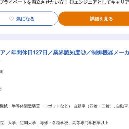
） ◎出張：東日本エリアへの宿泊を伴う出張は月に1〜2回程度
：出勤した場合は代休取得 ◎緊急対応：なし ■業務概要 LPガス（液化石油ガス）及
気になる
詳細を見る
イザー」をはじめとした高圧ガス関連機器及び食品・医療・化
、水処理装置(マクロ装置やフィルター設備)や純水製造装置
ステムを用いた水処理装置等、プロバンカス用べーバーライザー
細 顧客からのメンテナンス依頼をもとに、見積提示／部品発注
ア／年間休日127日／業界認知度◎／制御機器メー
基本的には依頼を受けたメンテナンス対応ですが、将来的には
社
けます。 また、仕事に必要な国家資格は会社負担で取得いただけます。 ■
町
技術力・営業力で、60年間連続黒字の安定的な業績を誇って
製品づくりに関わる全ての工程を社内で行う『一貫生産体制』
います。 変更の範囲：会社の定める業務
円
機械・半導体製造装置・ロボットなど） 自動車（四輪・二輪）
,
自動車
院、大学、短期大学、専修・各種学校、高等専門学校卒以上