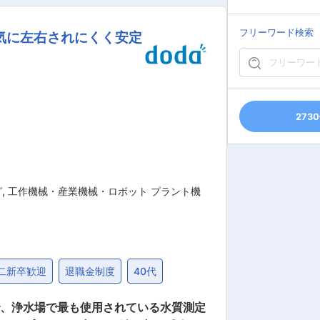
ーライザーやプラント機器の開発／製造
フリーワード検索
気に左右されにくく安定
将来的には取引拡大に向けた提案にも取
取得いただけます。 ■当社の強
績を誇っています。 ・市場調査から設
貫生産体制』を導入し、お客様から長く
273
グ
,
工作機械・産業機械・ロボット プラント機
二新卒歓迎
退職金制度
40代
で、浄水場で最も使用されている水質測定