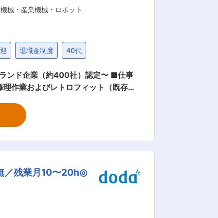
作機械・産業機械・ロボット
歓迎
退職金制度
40代
企業（約400社）認定〜 ■仕事
修理作業およびレトロフィット（既存の
、お客様へ据付を行いますが、据付後1年
へは外出ま
日もしくは3〜4日がほとんどです。 ・
は、規模の大小含め20〜30社程度で
残業月10〜20h◎
には5名が
者1名が業務を支援しています。 ■キ
がほとんどないニッチな製品ですので、