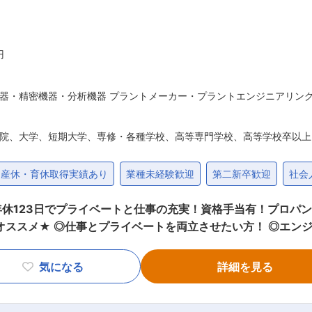
円
器・精密機器・分析機器 プラントメーカー・プラントエンジニアリン
院、大学、短期大学、専修・各種学校、高等専門学校、高等学校卒以上
産休・育休取得実績あり
業種未経験歓迎
第二新卒歓迎
社会
休123日でプライベートと仕事の充実！資格手当有！プロパ
制、土日祝休み） ◎出張：東日本エリアへの宿泊を伴う出張は月
給有） ◎休日出勤：出勤した場合は代休取得 ◎緊急対応：なし ■業務概要 
気になる
詳細を見る
ペーパーライザー」をはじめとした高圧ガス関連機器及び食品
要とされる、水処理装置(マクロ装置やフィルター設備)や純