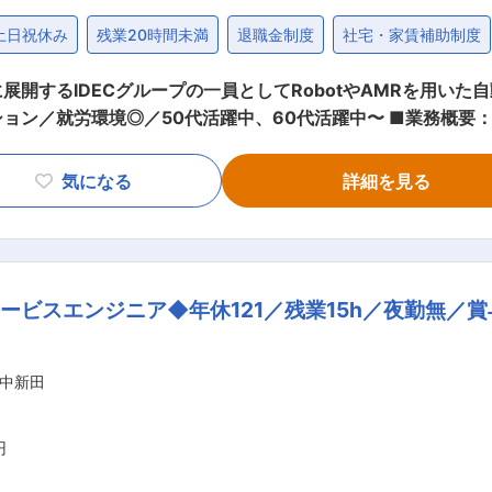
土日祝休み
残業20時間未満
退職金制度
社宅・家賃補助制度
開するIDECグループの一員としてRobotやAMRを用い
活躍中、60代活躍中〜 ■業務概要： ・AMR及び周辺設備：AMR(自動搬送
・図書館システム：学校等の図書館向け、入退館・貸出システムの搬入や保
システム自動化設備の搬入および立上試運転、引渡し対応 ・
気になる
詳細を見る
立上試運転、引渡し対応 ・保守対応：導入済み機器のメンテ
、安心して業務に
ービスエンジニア◆年休121／残業15h／夜勤無／賞
ライフバランスを整えやすい環境！ ・年間休日：127日 ・完全週
営基盤◎ ・IDEC（東証プライム上場）の100％出資会社で
FA（工場における自動化）、ロボット、システム開発と現在ニー
中新田
円