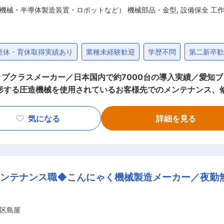
機械・半導体製造装置・ロボットなど） 機械部品・金型
,
設備保全 工
産休・育休取得実績あり
業種未経験歓迎
学歴不問
第二新卒
クラスメーカー／日本国内で約7000台の導入実績／愛知ブランド
成形する圧造機械を使用されているお客様先でのメンテナンス、
携わります。 当社では、まず圧造機械を受注、機械を製作し
ンテナンスおよびレトロフィットをご担当いただきます。 ■働き方： ・お客様
気になる
詳細を見る
中心ですが一部東北・甲信越・静岡もあり、1回の外出・出張は1
で、宿泊費は別途支給します。 ■担当顧客： 自動車部品メーカー及び工業部品メー
当社数等 修理や保守点検の際にレ
最新の部品への置き換え）のご提案を行います。 ・担当会社数
ンテナンス職◆こんにゃく機械製造メーカー／夜勤無／
、即座にマイナス評価を下すことは基本的にいたしません。 ■組織構成： 配属先
1名（50代後半）、主任3名（40代前半）です。他に、嘱託契約
区島屋
（愛知県尾張旭市）での研修とOJTを予定しております。競合