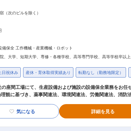
ファミリーレストランのセントラルキッチンなど、その用途は広
宿（次のビルを除く）
占有率は上昇を見込んでおります。将来性と安定性のある企業
形物・保冷剤などさまざまなものに対応した包装機の開発を通
イルを行う装置や、保冷剤充填する装置など多種多様な製品を
円
の範囲：会社の定める業務
設備保全 工作機械・産業機械・ロボット
院、大学、短期大学、専修・各種学校、高等専門学校、高等学校卒以上
土日祝休み
産休・育休取得実績あり
転勤なし（勤務地限定）
社の座間工場にて、生産設備および施設の設備保全業務をお任せ
倫理観に基づき、薬事関連法、環境関連法、労働関連法、消防
点検
純水装置、冷却水設備などの定期点検を行い、異常の早期発見
気になる
詳細を見る
・故障対応: 設備が故障した際に迅速に対応し、一次対応・調
止策を立案・実施します。 ・設備の導入・更新: 新しい設備