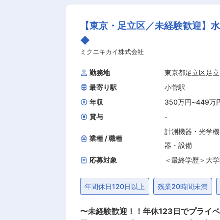
ンス業務を担当いただきます。 また
／販売を行う当社にて、水処理装置のサーピスエンジニア業務をお任
【東京・足立区／未経験歓迎】
／部品発注／顧客のもとへ訪問しメン
り組んでいただく予定です。 ■入社後の流れ 入社後はOJTで先輩社員に同行して頂きながら仕事を覚えて頂きます。 独り立ちするために3年
◆
ほどはかかる見込みですので、着実に業務
ミクニキカイ株式会社
み ・特定顧客に特化しすきない堅実な
勤務地
東京都足立区足立
計、開発、製造、販売、点検、メンテ
最寄り駅
小菅駅
年収
350万円
~
449万
賞与
-
計測機器・光学機
業種 / 職種
器・設備
応募対象
＜最終学歴＞大学
年間休日120日以上
残業20時間未満
〜未経験歓迎！！年休123日でプライ