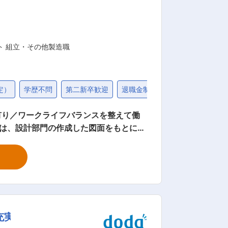
名拠点に赴任し、将来的には海外出張や
します。 ※本社には昼食を提供する食
ト 組立・その他製造職
定）
学歴不問
第二新卒歓迎
退職金制度
固定給25万円以
有り／ワークライフバランスを整えて働
な装置を担当いただけるようOJTで先
5m程度
千に及ぶものもあります。 ■働き
が発生する可能性がございます。 ・環
機械等の製造・販売をしております。そ
充実
大小含め今までに1000社以上の企業と