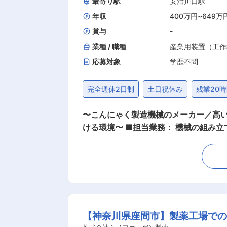
最寄り駅
安治川口駅
商品知識からメンテナンスの仕方まで
異なる部署・業務へチャレンジできる可
年収
400万円
~
649万
堂有／費用
賞与
-
業種 / 職種
産業用装置（工作
応募対象
学歴不問
完全週休2日制
土日祝休み
残業20
〜こんにゃく製造機械のメーカー／高
ける環境〜 ■担当業務： 機械の組み立て・据え付け・メンテナンスを担当頂きます。 入社後当面の間は、設計部門の作成した図面をもとに、
組立作業に従事していただきます。ゆく
輩社員が知識やスキルを伝え、ひとつずつ業務を習得
から、大きなものでは全て合わせて10m
方について ・出張：当面ございません
境：冷暖房完備 ・残業時間：10時間~20時間程 ■組織構成 10名（平均年齢45歳） ■企業紹介： 同社は食品業界
です。こんにゃくの製造機械及び周辺
【神奈川県座間市】製薬工場で
の他、縦ピロー包装機の生産・販売業務