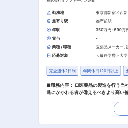
の取引実績有。小売製品だけでなく、
株式会社ミノファーゲン製薬
00件近くになります。 ■同社の特徴： （1）こんにゃく業界向けの製品：業界向けの製品を開発している企業は国内で2社のみ。もう1社が部
勤務地
東京都新宿区西新
門縮小していることから今後マーケット
最寄り駅
都庁前駅
てきた技術を駆使し、液体・粘体・固
ています。又、牛肉や玉ねぎなどのボ
年収
350万円
~
599万
大を目指しています。 変更
賞与
-
業種 / 職種
医薬品メーカー
,
応募対象
＜最終学歴＞大学
完全週休2日制
年間休日120日以上
■職務内容： □医薬品の製造を行う当
造にかかわる者が備えるべきより高い
各種品目の製造に取り組んでおります。 ■職務詳細： 医薬品の製造環境を支えるインフラ設備を安定稼働させる仕事です。 ・製造設備の
とメンテナンス: 機械や設備、空調・
などのメンテナンス作業を行います。 
を行います。故障原因を分析し、再発防