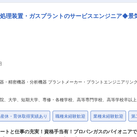
、膜分制システムを用いた水処理装置等、プロバンカス用べーバ
せします。 ■業務詳細 顧客からのメンテナンス依頼をもとに、見積提示
水処理装置・ガスプラントのサービスエンジニア◆景
テナンス。基本的には依頼を受けたメンテナンス対応ですが、
を覚えていただけます。 また、仕事に必要な国家資格は会社負担で
経営や、高い技術力・営業力で、60年間連続黒字の安定的な業
ナンスまで、製品づくりに関わる全ての工程を社内で行う『一
お取引いただける信頼を獲得しています。 変更の範囲：会社の定める業務
円
器・精密機器・分析機器 プラントメーカー・プラントエンジニアリン
院、大学、短期大学、専修・各種学校、高等専門学校、高等学校卒以上
産休・育休取得実績あり
職種未経験歓迎
業種未経験歓迎
第
ベートと仕事の充実！資格手当有！プロパンガスのパイオニア