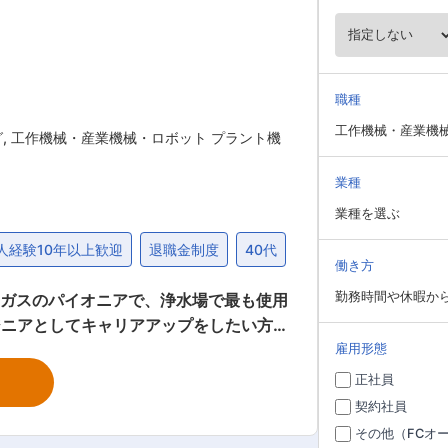
職種
工作機械・産業機
グ
,
工作機械・産業機械・ロボット プラント機
業種
業種を選ぶ
人経験10年以上歓迎
退職金制度
40代
働き方
勤務時間や休暇か
ンガスのパイオニアで、浄水場で最も使用
に1〜2回程度。1回の出張で1〜2泊が多
雇用形態
LPガス（液化石
正社員
・医療・化学・精密機械など、幅広い分
契約社員
水製造装置、液体用計測器などのメンテナ
その他（FCオ