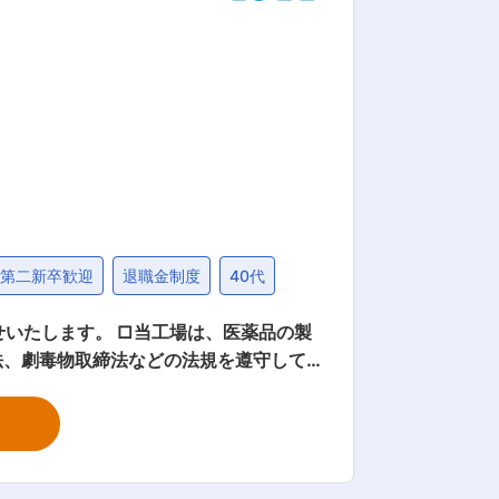
がりを見せています。受注件数は年間2
です。 （2）今後の事業展開：長年培っ
して、事業展開を行っていきたいと考え
こんにゃく製造機と同様にマーケット拡
第二新卒歓迎
退職金制度
40代
いたします。 □当工場は、医薬品の製
法、劇毒物取締法などの法規を遵守して
を目指します。グリスアップ、部品の交換
査・業者への連絡、簡単な部品製作や修理
の導入や既存設備の更新計画を立て、実施