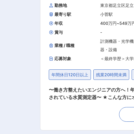
勤務地
東京都足立区足立
最寄り駅
小菅駅
年収
400万円
~
549万
賞与
-
計測機器・光学機
業種 / 職種
器・設備
応募対象
＜最終学歴＞大学
年間休日120日以上
残業20時間未満
〜働き方整えたいエンジニアの方へ！年
されている水質測定器〜 ★こんな方にオススメ★ ◎仕事とプライベートを両立させたい方！ ◎エンジニアとしてキャリアアップをしたい方！
★働き方★ ◎年休：123日（週休2日
いです。（出張の際は規定により日当と宿泊費の支
油ガス）及び、特殊ガス用気化装置「
野における水資源の精製・排水処理に必