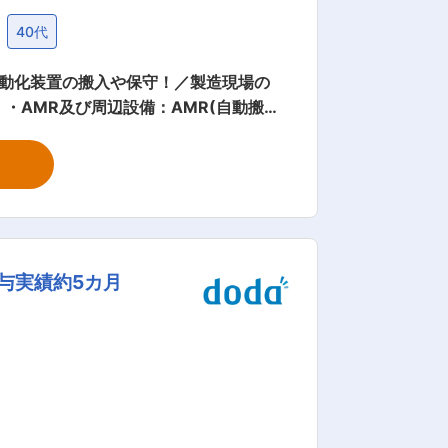
40代
た自動化装置の搬入や保守！／製造現場の
守 ■業務詳細： ・AM
図書館システム：大学及び公共図書館向
ナンス、定期点検、トラブル対応 ・その
与実績約5カ月
休二日制 ・その他福利厚生 （2）
あり、グループ内でノウハウ共有できるの
ズが非常に高いDX、やIot化を行って
います。取引先も「自動車」「工作機械」「半導体」分野と多岐にわたり、今後の成長が見込まれます。 変更の範囲：会社の定める業務