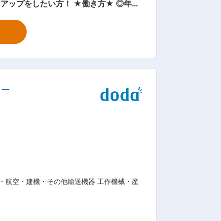
。1回の出張で1〜2泊が多いです。（出
学・精密機械など、幅広い分野における
、液体用計測器などのメンテナンス業務を
やプラント機器の開発／製造／販売を行
カー
取引拡大に向けた提案にも取り組んでい
当社の強み ・特定顧
います。 ・市場調査から設計、開発、製
を導入し、お客様から長くお取引いただ
・航空・建機・その他輸送機器 工作機械・産