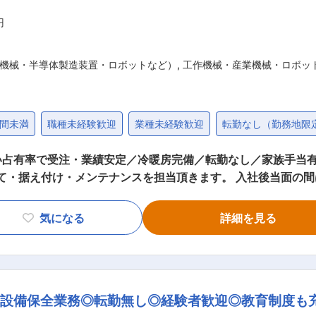
一から丁寧に指導します。 ◎入社半年経過後は、神奈川県海老
能性もあります。 ◎研修中は、ウィークリーマンションを手配
円
の半分程度は会社負担 変更の範囲：会社の定める業務
機械・半導体製造装置・ロボットなど）
,
工作機械・産業機械・ロボッ
時間未満
職種未経験歓迎
業種未経験歓迎
転勤なし（勤務地限
い占有率で受注・業績安定／冷暖房完備／転勤なし／家族手当
ゆくは納品後のメンテナンスまで一貫してお任せします。 色ん
していただくことで、成長いただくことが可能です。 【詳細】機械の大きさは1.
気になる
詳細を見る
以上のものもあり、大小さまざまです。構成するパーツ数も数百〜
が、将来的には日帰りの出張も含めて、月に1〜2回程度の出張
に特化した産業機械メーカー
機器、ボイル・冷却装置定量充填機、トコロテン・ゼリー関連
の設備保全業務◎転勤無し◎経験者歓迎◎教育制度も
など。 【取引先企業】キューピー等の食品大手メーカーなど、