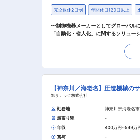
完全週休2日制
年間休日120日以上
〜制御機器メーカーとしてグローバルに展
「自動化・省人化」に関するソリューション／就労環境◎／50代
ロボット)を用いた自動化装置の搬入や保守 
Rおよび周辺設備：製造現場のロボット
けの入退館・貸出システムの搬入および
他：施工進行に伴う書類作成、現場調整など ※入社当初に関しては、経験豊富なメンバーが同行して丁寧に説明しますので
取り組めます。 ■組織構成： ・技術部フィールドエンジニアグループ：メンバー２名 ※現在は設計メンバーと一緒に搬入作業を行っていま
す。 ＼＼本求人の魅力・特徴／／ （1）スキルアップできる環境がある！ ・モノづくり現場におけるシステム開発の専門性が高められる。
【神奈川／海老名】圧造機械のサ
（1）働き方・充実した福利厚生 ※ワーク
東証プライム上場グループで安定した経
旭サナック株式会社
も他社優位性に繋がっております。 ・
勤務地
神奈川県海老名市
最寄り駅
-
年収
400万円
~
549万
賞与
-