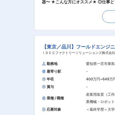
器〜 ★こんな方にオススメ★ ◎仕事とプライベートを両立させたい方！ ◎エンジニアとしてキャリアアップをしたい方！ ★働き方★ ◎年間
休日：123日（週休2日制、土日祝休み
張の際は規定により日当と宿泊費の支給有） ◎休日出勤
び、特殊ガス用気化装置「ペーパーラ
水資源の精製・排水処理に必要とされる
担当いただきます。 また、膜分制シ
う当社にて、水処理装置のサーピスエンジニア業務をお任せします。 ■業務詳
【東京／品川】フールドエンジニ
／顧客のもとへ訪問しメンテナンス。
ただく予定です。 ■入社後の流れ 入社後はOJTで先輩社員に同行して頂きながら仕事を覚えて頂きます。 独り立ちするために3年ほどはかか
ＩＤＥＣファクトリーソリューションズ株式会
る見込みですので、着実に業務を覚えていただ
勤務地
愛知県一宮市東島
客に特化しすきない堅実な経営や、高い
最寄り駅
-
造、販売、点検、メンテナンスまで、
ける信頼を獲得して
年収
400万円
~
649万
賞与
-
産業用装置（工作
業種 / 職種
業機械・ロボット
応募対象
＜最終学歴＞大学