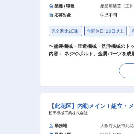
業種 / 職種
産業用装置（工作
応募対象
学歴不問
完全週休2日制
年間休日120日以上
〜塗装機械・圧造機械・洗浄機械のトップ
内容： ネジやボルト、金属パーツを
製品のバージョンアップ）の受注活動に
程度を目途に、以降のアフターサービスとして、メ
たは出張で訪問します。 ・関東地方が
出張手当は1日あたり3,000円（日帰り出張は2,000円）
カーの、当社圧造機械納入先の機械操作ご担当者様 ■顧客折衝： ・顧客とのコミュニケーションの流れ／担
トロフィット（納入した機械の一部の、
【此花区】内勤メイン！組立・メ
す。 ■評価基準： ・圧造機械事業部としての予算達成を第一に、チーム（課）としての予算達成に取り組みます。 ・個人の予算も持ち、予算
達成の場合に評価します。 ※予算未達の場合でも
松田機械工業株式会社
在籍。課長1名（40代前半）、専任課長
勤務地
大阪府大阪市此花
ャリアパス： ◎入社後半年程度は本社