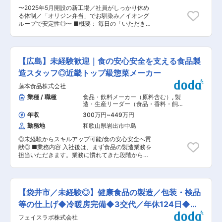
の記載もれがないか、一括表示が正しく表示され
跨った独自の事業ポートフォリオを持ち、幅広い
〜2025年5月開設の新工場／社員がしっかり休め
ているかなどを点検します。 ■魅力： ◎百貨店・
事業において活躍やキャリアアップの機会があり
る体制／「オリジン弁当」でお馴染み／イオング
商業施設が中心のため、色々なアイテムの品質管
ます。 ・R&Dはキリンの経営戦略において重要な
ループで安定性◎〜 ■概要： 毎日の「いただきま
理を経験でき、多くの知識を身につけられます。
位置づけであり、自身の業務が経営に直結する実
す」を支えるために、「オリジン弁当」や「れん
◎知名度の高い取引先が多く、その品質管理を任
感を持つことが可能です。 ・キリンのR&Dは、サ
げ食堂Toshu」など、食に関する様々事業を手掛
されているという充実感を味わえます。 ◎教育制
イエンス重視と技術経営を志向しており、研究と
ける当社にて、工場の品質保証をお任せします。
度・フォロー体制がが充実しており、未経験者で
事業の両利き人財、及び専門性を有する高度専門
■業務内容： ・各種検査（微生物、物性、工程ふ
もしっかり育成します。 ■教育体制： 社内習熟
【広島】未経験歓迎｜食の安心安全を支える食品製
人財の両方にてご活躍いただけます。 ・今後グロ
き取りなど） ・検査室の運用（数名のグループの
度試験制度（11分野26科目）があり、体系立てた
ーバルでの事業拡大を想定しており、国内に留ま
マネジメント） ・HACCPに基づく衛生管理の維
造スタッフ◎近畿トップ級惣菜メーカー
教育制度が充実しています。入社後はOJTで先輩
らない成長の機会もございます。 変更の範囲：会
持、運用 ・工場監査（自社、他社） ・従業員へ
が厨房などの点検を行う際に同行し、そこから業
社の定める業務
藤本食品株式会社
の衛生教育 ■将来のキャリアパス： ・食品微生
務の流れを覚えていただきます。その後、徐々に
物検査技士の資格取得をサポートしていきます。
業種 / 職種
食品・飲料メーカー（原料含む）
,
製
業務をお任せしていきます。先輩社員が都度フォ
・品質保証部門の専門職としてキャリアを積んで
造・生産リーダー（食品・香料・飼
ローをするので安心して業務を学んでいただける
いただけます。 ※年1回の昇格試験と、年2回の目
料） 製造・生産オペレーター（食品・
環境です。 変更の範囲：会社の定める業務
年収
300万円
~
449万円
香料・飼料）
標面談があり、適正な評価によってきちんと賞与
勤務地
和歌山県岩出市中島
や昇給・昇格に連動し、収入面にしっかり反映さ
れます。 ■当ポジションの特徴： ＜まだまだ成
◎未経験からスキルアップ可能/食の安心安全へ貢
長過程の自社工場＞ かつての自社工場はキッチン
献◎ ■業務内容 入社後は、まず食品の製造業務を
オリジン・れんげ食堂Toshuといった自社店舗用
担当いただきます。業務に慣れてきた段階から、
製品の製造が中心でしたが、現在はイオングルー
以下のような業務を段階的にお任せしていきま
プ各社への製品供給をスタートさせ、外販事業と
す。 ・パートスタッフへの指導・教育 ・製造工
しての品位向上・レベルアップを進めています。
程の管理（生産計画の立案・実行） 習熟度や意欲
これからまだまだ成長する部門です。 ■当社につ
に応じて業務の幅を広げ、将来的には幹部候補と
いて： 弁当、惣菜販売を主体事業とするオリジン
【袋井市／未経験◎】健康食品の製造／包装・検品
して下記業務を担っていただきます。 ・メンバー
事業（「キッチンオリジン」「オリジン弁当」
マネジメント ・従業員の労務管理 ・生産性向上
等の仕上げ◆冷暖房完備◆3交代／年休124日◆各
「オリジンデリカ」）、飲食業を主体事業とする
施策の企画・実行 ・品質改善活動 ・工場の予実
外食事業（「れんげ食堂Toshu」「武蔵野うどん
種手当
フェイスラボ株式会社
管理 など ■組織構成 ・各工場の在籍人数：
小麦晴れ」「鉄鍋焼きスパ ゲッティ」）の店舗を