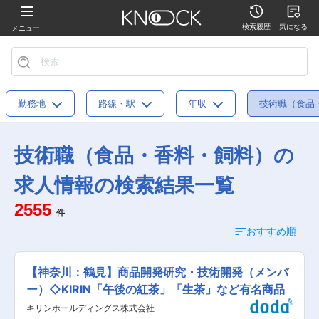
検索履歴
気になる
メニュー
勤務地
路線・駅
年収
技術職（食品
技術職（食品・香料・飼料）の
求人情報の検索結果一覧
2555
件
おすすめ順
【神奈川：鶴見】商品開発研究・技術開発（メンバ
ー）◇KIRIN「午後の紅茶」「生茶」など有名商品
キリンホールディングス株式会社