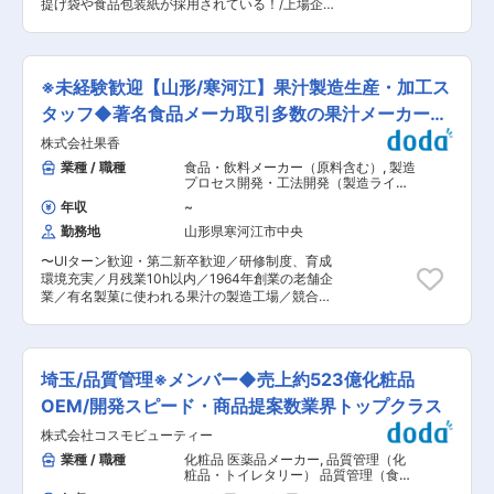
パンケーキを提供するハワイアンカフェ。 ◎やき
提げ袋や食品包装紙が採用されている！/上場企業
識は当社メンバーが丁寧にお教えしますので、や
とり とりどーる…家族みんなで楽しめる本格炭火
の100%出資会社で安定感◎】 ■採用背景 当社は
る気と責任感さえあれば十分にご活躍いただけま
焼鳥店。毎日店内で串を打ち、丁寧に炭火で焼き
テイクアウト用の手提げ袋や食品用包装紙をメイ
す。
上げています。 ◎長田本庄軒…店内製麺したもっ
ンにオーダーメイドで製造、設計、販売をしてい
ちり中太麺と、神戸下町の濃厚な味わいが特長の
ます。大手ドーナツチェーンや大手百貨店、コン
※未経験歓迎【山形/寒河江】果汁製造生産・加工ス
焼きそば専門店です。
ビニにも弊社の商品は取り扱いされており、売上
は安定しております。お客様の要望にさらに応え
タッフ◆著名食品メーカ取引多数の果汁メーカー／
ていくために製造オペレーターの採用を進めてお
転勤無
株式会社果香
ります。 ■業務内容 紙袋を製作する部署にて機
械操作を担当いただきます。配属部門は入社後研
業種 / 職種
食品・飲料メーカー（原料含む）
,
製造
修ののち、適性をみて配属いたします。 ■働き方
プロセス開発・工法開発（製造ライ
機械に材料をセットしたらボタンを押し、紙がカ
ン） 製造・生産オペレーター（食品・
年収
~
香料・飼料）
ットされて袋になります。その袋を機械から取り
勤務地
山形県寒河江市中央
出し、検品および包装チェックいただきます。休
憩場所には各自ドリンクを置いて休憩時間に自由
〜UIターン歓迎・第二新卒歓迎／研修制度、育成
に飲むことができます。 ■工場勤務の未経験者の
環境充実／月残業10h以内／1964年創業の老舗企
入社事例 タクシー運転手の方やスーパーの店員さ
業／有名製菓に使われる果汁の製造工場／競合少
んなど、業界や職種にこだわらずご入社いただき
なく安定した経営基盤〜 ■職務概要： 大手飲料
活躍いただけております。共通点として「お客様
メーカーや食品会社とのお取引が多数ある当社に
のためになりたい」という方が多く、周囲の方と
て、製菓や飲料の元となる果汁の製造加工業務を
明るく業務に取り組んでいただいております。 ■
お任せいたします。 有名製菓の元とのなる果汁の
入社後のフォロー体制 入社後研修が1〜1か月半ほ
埼玉/品質管理※メンバー◆売上約523億化粧品
製造、加工業務携われるやりがいのあるお仕事で
どあり、会社全体の基本的な業務の流れを理解し
す。 ■具体的には： 果物の選別→果汁の製造→品
OEM/開発スピード・商品提案数業界トップクラス
ていただきます。その後はOJTの形で現場で先輩
質管理→他工場への輸送orメーカーへの輸送を担
についてもらいながら学んでいただきます。同社
株式会社コスモビューティー
う工場であり、各ラインの1工程を担っていただ
では新卒の受け入れも行っていることから未経験
くイメージになります。 ※製造工程の中で、重い
業種 / 職種
化粧品 医薬品メーカー
,
品質管理（化
者への理解も厚く、先輩にいつでも聞けるような
ものを持つ作業もございます。 ■工場について：
粧品・トイレタリー） 品質管理（食
受け入れ態勢が整っております。 ■組織構成 7階
工場は40名ほどいらっしゃり、製造や事務管理、
品・香料・飼料）