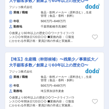
大手顧客多数／創業より60年以上の歴史◎〜
着実にスキルアップできる環境です。 ◇社長との
れています。
で「これがやりたい！」が実現できる環境です。
1on1 定期的に社長との個別面談を実施してお
フジッコ株式会社
◎将来的に製造の幹部・工場長を目指していただ
り、業務課題だけでなく、将来のキャリアや身に
けます。 ◎安心、安全な「食」の提供を通じ、健
業種 / 職種
食品・飲料メーカー（原料含む）
,
生産
つけたいスキル、挑戦したい業務について直接相
康な社会生活に貢献できます。 ◎1人あたりの業
管理（食品・香料・飼料）
談できます。 「言われたことをこなす」のではな
務の裁量が大きく、チャレンジをしながらやりが
く、自身の意思でキャリアを切り拓いていける点
年収
500万円
~
649万円
いをもって取り組むことが出来ます。 ■働く環
が大きな魅力です。 ◇成長を続ける企業 当社グ
勤務地
千葉県船橋市高瀬町
境： ・社員の働き方をより良くするために「さん
ループ売上高は約470億円、従業員数は約1,450
付け呼称」「服装自由化」を推奨し、残業ゼロを
名規模へ成長しています。近年も国内外で積極的
◇創業より60年以上の歴史◎◇ワークライフバラ
目指した働き方でライフワークバランスの充実も
な設備投資を続けており、2025年には最大規模
ンス◎◇年間休日120日◎◇ ■業務内容： ◎製造
図っています。 ・平均勤続年数は10年以上と長
となる神戸工場フロンティアが稼働開始。成長フ
にかかわる作業計画・要員計画の作成と実施展開
く、育児休業取得率は女性100％、男性も取得率
ェーズの企業だからこそ、経験や年齢に関係なく
◎従業員（部下）の労務管理・目標管理 ◎SQCD
が増えており、働きやすい環境です。 ・有給取得
実力次第で成長・キャリアアップを目指せる環境
の管理と改善業務（S:安全 Q:品質 C:コスト D:納
推奨：付与日数から昨年度70％消費実績あり（目
があります。 変更の範囲：会社の定める業務
期・製販） ◎関連部署との調整業務（製販管理な
標100％） ■当社について： フジッコグループは
ど） ■採用者に期待すること： 将来の幹部・工
創業65周年を迎えました。創業以来、美味しさと
【埼玉】生産職（幹部候補）〜残業少／事業拡大／
場長候補として、即戦力でご活躍いただける方を
健康へのこだわりを柱に、お客様の声に対して耳
募集します。 ■やりがい： ◎基幹工場の製造現場
大手顧客多数／創業より60年以上の歴史◎〜
を傾け、変化する消費者ニーズに応える商品を開
で「これがやりたい！」が実現できる環境です。
発してまいりました。こだわりは食品そのものだ
フジッコ株式会社
◎将来的に製造の幹部・工場長を目指していただ
けでなく、ふじっ子煮の「パチっとカップ」や豆
けます。 ◎安心、安全な「食」の提供を通じ、健
業種 / 職種
食品・飲料メーカー（原料含む）
,
生産
小鉢やおばんざい小鉢など、個食食べきりの「小
康な社会生活に貢献できます。 ◎1人あたりの業
管理（食品・香料・飼料）
鉢」シリーズなど容器包装の革新でライフスタイ
務の裁量が大きく、チャレンジをしながらやりが
ルの変化に対応し、常にお客様の生活に寄り添っ
年収
500万円
~
649万円
いをもって取り組むことが出来ます。 ■働く環
てまいりました。 今後は、昆布と豆のトップクラ
勤務地
埼玉県加須市麦倉
境： ・社員の働き方をより良くするために「さん
スメーカーとして昆布と豆の価値を追究すること
付け呼称」「服装自由化」を推奨し、残業ゼロを
に加え、新しい食領域への事業拡張や海外をはじ
◇創業より60年以上の歴史◎◇ワークライフバラ
目指した働き方でライフワークバランスの充実も
めとする新市場の開拓に挑戦してまいります。 ま
ンス◎◇年間休日120日◎◇ ■業務内容： ◎製造
図っています。 ・平均勤続年数は10年以上と長
た、SDGsをはじめとする社会的課題の解決に貢
にかかわる作業計画・要員計画の作成と実施展開
く、育児休業取得率は女性100％、男性も取得率
献することが持続的成長につながると考えてお