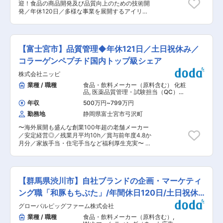
迎！食品の商品開発及び品質向上のための技術開
開してきました。しかし、これからは暮らしの中
発／年休120日／多様な事業を展開するアイリス
に留まらず、日本全体が抱える問題を解決する
オーヤマ〜 ■業務概要： 食品の商品開発及び品
「ジャパンソリューション」に挑戦していきま
質向上のための技術開発をお任せします。 ■業務
す。皆さんと一緒に「チャンスは「今」にある」
内容詳細： ・レトルトやレンジアップ食品等に関
という志のもと、挑戦と成長を続けていけること
する新規商品開発 ・差別化（機能性・コストダウ
を、楽しみにしています。 変更の範囲：会社の定
【富士宮市】品質管理◆年休121日／土日祝休み／
ン・性能向上）のための提案／研究開発 ■入社
める業務
後： これまでのご経験をもとに、業務をお任せい
コラーゲンペプチド国内トップ級シェア
たします。 年齢、性別を問わず本人の頑張り次第
株式会社ニッピ
でキャリアアップが可能な社風のため、努力次第
で「サブリーダー⇒リーダー⇒マネージャー」と
業種 / 職種
食品・飲料メーカー（原料含む） 化粧
ステップアップが可能です。 ■アイリスグループ
品
,
医薬品質管理・試験担当（QC）
について： 家電・日用品を中心に取扱商品数約
（製造所） 品質管理（食品・香料・飼
年収
500万円
~
799万円
料）
25,000点、グループ売上高は8,100億円を超える
勤務地
静岡県富士宮市弓沢町
グローバル企業へと成長を遂げています。 アイリ
スオーヤマではこれまで暮らしの中の不満・不便
〜海外展開も盛んな創業100年超の老舗メーカー
を解決する「ホームソリューション」の事業を展
／安定経営◎／残業月平均10h／賞与前年度4.8か
開してきました。しかし、これからは暮らしの中
月分／家族手当・住宅手当など福利厚生充実〜 ■
に留まらず、日本全体が抱える問題を解決する
業務詳細： ゼラチン及びコラーゲンペプチドの原
「ジャパンソリューション」に挑戦していきま
料及び製品試験業務 食品及び医薬品の検査・測定
す。皆さんと一緒に「チャンスは「今」にある」
運用等 検査課の管理業務のメンバーの一人として
という志のもと、挑戦と成長を続けていけること
携わって頂きます。 ◇食品の関連法令対応 ■評
を、楽しみにしています。 変更の範囲：会社の定
【群馬県渋川市】自社ブランドの企画・マーケティ
価制度に関して： 長く勤められた方が着実に評価
める業務
される制度があります。また加えて当社には明確
ング職「和豚もちぶた」/年間休日120日/土日祝休
な評価制度である目標管理制度があります。 部の
み
グローバルピッグファーム株式会社
到達目標をもとに、上司と半期に一度の目標設定
面談、四半期に一度の振り返り面談を通して評価
業種 / 職種
食品・飲料メーカー（原料含む）
,
を決めていきます。 ■職場の雰囲気： 社員の平