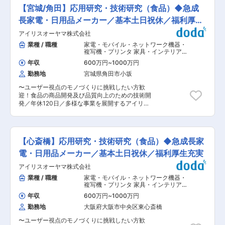
管理業務 ・生ケーキ・プチガトウ・各種焼き菓子
用シーンを想定した、革新的な飲料製品の開発 ■
【宮城/角田】応用研究・技術研究（食品）◆急成
製造における製造管理 （生産の段取り、人員配
開発の骨太となるテーマ （1）ヘルスサイエンス
置、リーダー等のスタッフ指示） ・生産計画の立
長家電・日用品メーカー／基本土日祝休／福利厚生
領域の拡大（プラズマ乳酸菌飲料） （2）おいし
案・実績管理 ◎業務改善、問題解決業務 ・製法改
さの進化 （3）新しい飲み方の創造 ※上記3つに
充実
アイリスオーヤマ株式会社
善、品質向上活動などの取り組み ・問題発生時の
絡むテーマが多く、新製法の開発や新規カテゴリ
原因究明、対応策検討 ◎新人受入れ、指導・育成
業種 / 職種
家電・モバイル・ネットワーク機器・
ーの創出、新製品の開発などに携わります。 ※テ
業務 ■働き方： ・夜勤なし ・シフト制（年間休
複写機・プリンタ 家具・インテリア・
ーマは会社から与えられるものと自身で創発する
日123日） ・年間平均有給取得日数：10.5日 ・転
生活雑貨
,
製品開発（食品アプリケーシ
ものと双方に関わります。 ※1人あたり平均2〜3
年収
600万円
~
1000万円
ョン） 製品開発（食品メニュー開発・
勤は基本ありません（埼玉県内の他工場への異動
個程度のテーマを持ち、2〜3人のチーム単位で動
中食・外食）
勤務地
宮城県角田市小坂
可能性はあり） ＜アクセス＞ ・JR「西浦和」駅
くことが多いです。 ※プロジェクト期間は平均
徒歩8分 ■福利厚生： ・自社のお菓子や飲食店の
2〜3年程、長いものだと4〜5年程度のプロジェ
〜ユーザー視点のモノづくりに挑戦したい方歓
社員割引 ・社員食堂あり（300円からお弁当を頼
クトもあります。 ※語学力のある方は海外向けの
迎！食品の商品開発及び品質向上のための技術開
むことも可能） ■当社について： 当社は、1978
製品に関わる機会もあります。 ■配属部署 キリ
発／年休120日／多様な事業を展開するアイリス
年の会社設立、商品の企画開発、デザイン、製
ンビバレッジ商品開発研究所は、若手からベテラ
オーヤマ〜 ■業務概要： 食品の商品開発及び品
造、販売を全て自社で手掛ける、製造小売業とい
ンまで約70名の多様なメンバーで構成されていま
質向上のための技術開発をお任せします。 ■業務
うビジネスモデルです。百貨店・駅・空港などの
す。マーケティング部門や生産部門、品質保証部
内容詳細： ・レトルトやレンジアップ食品等に関
一等地に、お客様のニーズに合わせて数多くのブ
門など、社内外の幅広いステークホルダーと密接
する新規商品開発 ・差別化（機能性・コストダウ
ランドを世に生み出してきました。「東京ばな
【心斎橋】応用研究・技術研究（食品）◆急成長家
に連携しながら業務を進めます。 ※キリンホール
ン・性能向上）のための提案／研究開発 ■入社
奈」「ねんりん家」「シュガーバターの木」「チ
ディングス籍でご入社後、キリンビバレッジ株式
後： これまでのご経験をもとに、業務をお任せい
電・日用品メーカー／基本土日祝休／福利厚生充実
ューリップローズ」など、人気ブランドを多数展
会社の商品開発研究所に出向いただくポジション
たします。 年齢、性別を問わず本人の頑張り次第
開しております。売上高461億円、過去最高業績
アイリスオーヤマ株式会社
となります。 変更の範囲：会社の定める業務
でキャリアアップが可能な社風のため、努力次第
を更新中です。 変更の範囲：会社の定める業務
で「サブリーダー⇒リーダー⇒マネージャー」と
業種 / 職種
家電・モバイル・ネットワーク機器・
ステップアップが可能です。 ■アイリスグループ
複写機・プリンタ 家具・インテリア・
について： 家電・日用品を中心に取扱商品数約
生活雑貨
,
製品開発（食品アプリケーシ
年収
600万円
~
1000万円
ョン） 製品開発（食品メニュー開発・
25,000点、グループ売上高は8,100億円を超える
中食・外食）
勤務地
大阪府大阪市中央区東心斎橋
グローバル企業へと成長を遂げています。 アイリ
スオーヤマではこれまで暮らしの中の不満・不便
〜ユーザー視点のモノづくりに挑戦したい方歓
を解決する「ホームソリューション」の事業を展