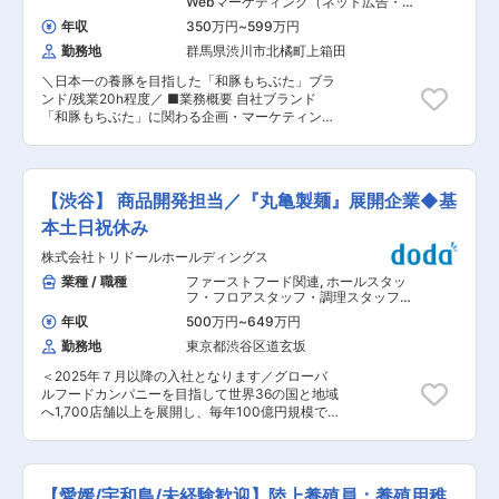
Webマーケティング（ネット広告・販
均勤続年数16年、平均年齢39歳。定年まで勤める
促PRなど） マーケティング・広報アシ
年収
350万円
~
599万円
スタント 製品開発（食品原料・機能性
社員が多い会社です。人当たりが良く、居心地が
素材物質原料） 製品開発（食品アプリ
勤務地
群馬県渋川市北橘町上箱田
良い環境です。社員同士の距離感も近く、分から
ケーション）
ないことがあれば相談できる環境です。 ■働く環
＼日本一の養豚を目指した「和豚もちぶた」ブラ
境： ◇年間休日121日、残業月平均10時間となっ
ンド/残業20h程度／ ■業務概要 自社ブランド
ており、基本的に定時退社することが多いです。
「和豚もちぶた」に関わる企画・マーケティング
◇マイカー通勤可・無料駐車場あり・更衣室あ
業務をお任せします。 当社は「日本一おいしい豚
り・個人ロッカー完備・食堂あり、約20種類の弁
肉をつくろう！」という想いのもと、生産から加
当注文可（食事手当あり） ■当社の特徴： コン
工・販売まで一貫して行いブランドづくりを続け
ビニやスーパーでよく見るグミの多くには、当社
ています。 本ポジションでは単なる商品開発では
のゼラチンが使われております。またホットドッ
【渋谷】 商品開発担当／『丸亀製麺』展開企業◆基
なく 「どんな価値を、誰に、どのように届ける
グや絵が書いてあるソーセージなども、ほとんど
か」 を考えながらブランドづくりに携わっていた
本土日祝休み
が自社で製造されているものです。それ以外にも
だきます。 SNS運用やECサイト企画、販促設
皮革関連事業やバイオ関連製品など幅広く事業を
株式会社トリドールホールディングス
計、商品企画、パッケージデザインなどを通じて
展開しており、安定感があります。 ■当社につい
ブランドの認知拡大やファンづくりを推進してい
業種 / 職種
ファーストフード関連
,
ホールスタッ
て： 皮革製造にはじまり、ゼラチンの開発、当社
ただくポジションです。 ■担当業務詳細 ・ブラ
フ・フロアスタッフ・調理スタッフ
独自のコラーゲン抽出技術によるコラーゲンペプ
ンド戦略、販促施策の企画立案 ・SNS運用、コン
（飲食） 製品開発（食品メニュー開
チド及びコラーゲン・ケーシング（ソーセージの
年収
500万円
~
649万円
発・中食・外食）
テンツ企画、情報発信 ・ECサイトの販促企画、
皮）の製品化、再生医療分野への進出等、時代の
勤務地
東京都渋谷区道玄坂
分析、改善施策の立案 ・新商品、ギフト商品の企
変遷とともに新規事業の創出に挑戦し続けていま
画開発 ・パッケージデザインや販促物のディレク
す。 変更の範囲：会社の定める業務
＜2025年７月以降の入社となります／グローバ
ション ・イベント、催事、コラボ企画の立案・運
ルフードカンパニーを目指して世界36の国と地域
営 ・売上分析、マーケティング分析 ・広告施策
へ1,700店舗以上を展開し、毎年100億円規模で
の企画運用 ・社内外との調整、プロジェクト推進
成長を続けるトリドールグループ＞ ■業務詳細
※食品の商品開発経験をお持ちの方は、商品開発
トリドールグループで運営するすべてのブランド
業務にも携わっていただけます。 ■配属部署 本
における商品開発業務（アシスタント、サポート
社の企画広報部への配属となります。 現在4名
業務含む）をお任せします。 ◎当社グループが運
（男性2名・女性2名）平均年齢47.5歳です。 ■当
【愛媛/宇和島/未経験歓迎】陸上養殖員：養殖用稚