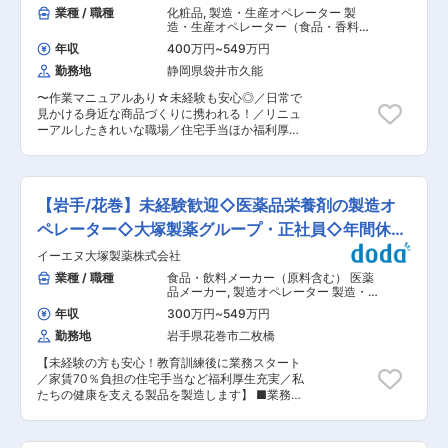
200〜300名 ・正社員数：約10名（係長：1〜2
業種 / 職種
化粧品
,
製造・生産オペレーター 製
運営しています。また、イオングループデリカ部
名、課長：1〜2名） 少数精鋭の正社員体制で、現
造・生産オペレーター（食品・香料・
門にオリジン商品を融合させるMD融合事業、冷
場全体を統括しています。 ■キャリアパス 成果
飼料）
凍食品などを販売する外販事業を展開していま
年収
400万円
~
549万円
や姿勢次第で、スピード感のあるキャリアアップ
す。 変更の範囲：工場品質保証に関わる業務及び
勤務地
静岡県袋井市久能
が可能。 ◎係長／想定年収：400万円〜 ・現場業
関連付随業務／人事異動が行われた場合は会社の
務に加え、スタッフのとりまとめ役 ・機械トラブ
指示する業務
〜作業マニュアルあり☆未経験も安心◎／日常で
ル対応 ・派遣社員面接への同席 など ◎課長／想
見かける身近な商品づくりに携われる！／リニュ
定年収：500〜600万 ・トラブル時の一次対応 ・
ーアルしたきれいな職場／住宅手当ほか福利厚生
歩留まり率など数値管理 ・工場長のサポート ・
充実〜 ■業務内容： 健康食品の受託製造を行う
デスクワーク中心のポジションもあり ※その後は
当社にて、充填・包装・検品などの仕上げ業務を
副工場長 → 工場長 へキャリアアップ。中途入社
お任せします。 ■業務詳細： ＜充填業務＞ 健康
からスタートし、製造本部 次長（年収700〜800
食品を専用設備へ投入し、ボトルや袋への充填作
万円クラス）まで昇進した実績もあります。 ■や
【岩手/花巻】未経験歓迎◇医薬品栄養剤の製造オ
業を実施 ＜仕上げ業務＞ ラベル貼付、箱詰め、
りがい魅力 ◎近畿トップクラスの製造力を誇る環
梱包作業および出荷準備 ＜品質確認＞ 製品の外
ペレーター◇大塚製薬グループ・正社員◇年間休日
境でスケールの大きな経験を積めます ・最大500
観検査、異物混入や表示内容の確認、記録作成 ■
名規模のメンバー管理 ・1日5〜6万点に及ぶ製品
122日
イーエヌ大塚製薬株式会社
未経験スタート歓迎： 未経験の方も歓迎です。先
の製造管理 ◎評価制度が明確で、努力が正当に評
輩社員が丁寧に指導するため、製造業が初めての
業種 / 職種
食品・飲料メーカー（原料含む） 医薬
価される風土 ・未経験入社から4年で係長昇格や
方でも安心してスタートできます。 異業界や、異
品メーカー
,
製造オペレーター 製造・
新卒入社3年で課長昇格といった実績多数 ■勤務
職種からのキャリアチェンジも歓迎です。 ■働く
生産オペレーター（食品・香料・飼
時間例： 5:00〜14:00、7:00〜16:00、8:00〜
年収
300万円
~
549万円
料）
環境： 冷暖房完備・クリーンルーム等の設備も完
17:00、9:00〜18:00 14:00〜23:00、7:00〜
勤務地
岩手県花巻市二枚橋
備された清潔で働きやすい工場ですので、夏場冬
16:00、4:00〜13:00、8:00〜17:00 ※選考を通
場関わらず快適な環境で作業が可能です。 ※改築
して配属課を決定いたします ＜同社について＞
【未経験の方も安心！教育訓練後に業務スタート
工事により、リニューアルしたきれいな職場です
■こだわり
／家賃70％負担の住宅手当など福利厚生充実／私
◎ ■入社後の流れ： 研修期間が終わると現場配属
https://www.fujimotofoods.co.jp/kodawari/index.html
たちの健康を支える製品を製造します】 ■業務概
となります。配属の課によって作業内容は変わり
■商品について
要： 医薬品栄養剤の製造機械の操作・オペレーシ
ますが、各作業にマニュアルがあり、先輩社員が
https://www.fujimotofoods.co.jp/products/index.html
ョンを中心に、計器類の数値確認や製品数量の確
指導していきます。適性や能力を確認しながら進
変更の範囲：会社の定める業務
認を行っていただきます。作業は下記のいずれか