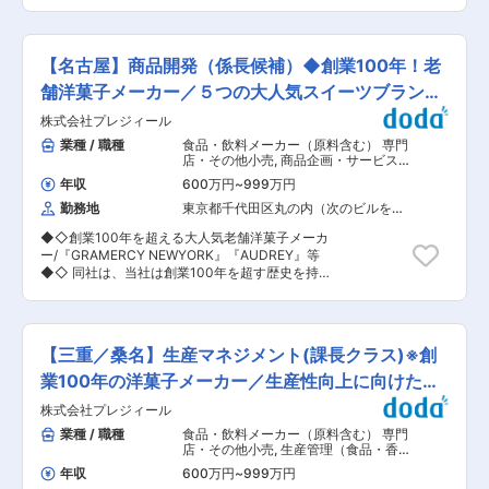
◎従業員（部下）の労務管理・目標管理 ◎SQCD
が増えており、働きやすい環境です。 ・有給取得
り、事業活動と社会的課題の解決を両輪として、
の管理と改善業務（S:安全 Q:品質 C:コスト D:納
推奨：付与日数から昨年度70％消費実績あり（目
フジッコならではのアプローチで持続可能な社会
期・製販） ◎関連部署との調整業務（製販管理な
標100％） ■当社について： フジッコグループは
の実現に貢献してまいります。 変更の範囲：会社
ど） ■採用者に期待すること： 将来の幹部・工
創業65周年を迎えました。創業以来、美味しさと
【名古屋】商品開発（係長候補）◆創業100年！老
の定める業務
場長候補として、即戦力でご活躍いただける方を
健康へのこだわりを柱に、お客様の声に対して耳
募集します。 ■やりがい： ◎基幹工場の製造現場
舗洋菓子メーカー／５つの大人気スイーツブランド
を傾け、変化する消費者ニーズに応える商品を開
で「これがやりたい！」が実現できる環境です。
発してまいりました。こだわりは食品そのものだ
を展開
株式会社プレジィール
◎将来的に製造の幹部・工場長を目指していただ
けでなく、ふじっ子煮の「パチっとカップ」や豆
けます。 ◎安心、安全な「食」の提供を通じ、健
業種 / 職種
食品・飲料メーカー（原料含む） 専門
小鉢やおばんざい小鉢など、個食食べきりの「小
康な社会生活に貢献できます。 ◎1人あたりの業
店・その他小売
,
商品企画・サービス企
鉢」シリーズなど容器包装の革新でライフスタイ
務の裁量が大きく、チャレンジをしながらやりが
画 製品開発（食品メニュー開発・中
ルの変化に対応し、常にお客様の生活に寄り添っ
年収
600万円
~
999万円
食・外食）
いをもって取り組むことが出来ます。 ■働く環
てまいりました。 今後は、昆布と豆のトップクラ
勤務地
東京都千代田区丸の内（次のビルを除
境： ・社員の働き方をより良くするために「さん
スメーカーとして昆布と豆の価値を追究すること
く）
付け呼称」「服装自由化」を推奨し、残業ゼロを
に加え、新しい食領域への事業拡張や海外をはじ
◆◇創業100年を超える大人気老舗洋菓子メーカ
目指した働き方でライフワークバランスの充実も
めとする新市場の開拓に挑戦してまいります。 ま
ー/『GRAMERCY NEWYORK』『AUDREY』等
図っています。 ・平均勤続年数は10年以上と長
た、SDGsをはじめとする社会的課題の解決に貢
◆◇ 同社は、当社は創業100年を超す歴史を持
く、育児休業取得率は女性100％、男性も取得率
献することが持続的成長につながると考えてお
ち、菓子製造業として、企画・開発・製造・販売
が増えており、働きやすい環境です。 ・有給取得
り、事業活動と社会的課題の解決を両輪として、
までを一気通貫で行っております。そんな同社に
推奨：付与日数から昨年度70％消費実績あり（目
フジッコならではのアプローチで持続可能な社会
て、人気お菓子ブランドメーカーでの、商品開発
標100％） ■当社について： フジッコグループは
の実現に貢献してまいります。 変更の範囲：会社
業務をお任せします。 ■業務内容： ご志向やご
創業65周年を迎えました。創業以来、美味しさと
【三重／桑名】生産マネジメント(課長クラス)※創
の定める業務
経験により下記の業務をお任せします。 （1）市
健康へのこだわりを柱に、お客様の声に対して耳
場調査や商品スケジュールの作成といった商品の
業100年の洋菓子メーカー／生産性向上に向けた改
を傾け、変化する消費者ニーズに応える商品を開
立上げ業務 （2）試作や原価表作成等 ■求める人
発してまいりました。こだわりは食品そのものだ
善◆
株式会社プレジィール
物像： ・向上心が高い方 ・幅広い業務の経験を
けでなく、ふじっ子煮の「パチっとカップ」や豆
積み、スキルに磨きをかけたい方 ・新ブランドや
業種 / 職種
食品・飲料メーカー（原料含む） 専門
小鉢やおばんざい小鉢など、個食食べきりの「小
新工場の立ち上げといった、会社のさらなる拡大
店・その他小売
,
生産管理（食品・香
鉢」シリーズなど容器包装の革新でライフスタイ
フェーズに携わりたい方 ■当社について：
料・飼料） 製造・生産オペレーター
ルの変化に対応し、常にお客様の生活に寄り添っ
年収
600万円
~
999万円
（食品・香料・飼料）
『GRAMERCY NEWYORK（グラマシーニューヨ