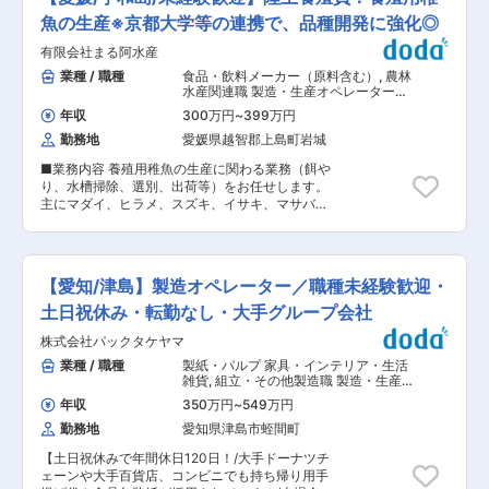
営する各ブランドの商品開発に関わる業務（場合
社・ポジションの特徴 「和豚もちぶた」は、当社
によっては海外も含みます） ◎調理オペレーショ
魚の生産※京都大学等の連携で、品種開発に強化◎
のみで生産しているオリジナルブランド豚です。
ンの構築、レシピの作成、手順書・メニューに使
理想的な種豚づくりから始まり、生産環境、飼
有限会社まる阿水産
用する写真の撮影補助等 ※即何かしらのブランド
料、流通に至るまで一貫してこだわり 本当におい
の担当というよりは、様々なブランドの開発補助
業種 / 職種
食品・飲料メーカー（原料含む）
,
農林
しい豚肉を追求しています。 ■求める人材 ・受
を経験しながら担当について頂くイメージです。
水産関連職 製造・生産オペレーター
け身ではなく、自ら課題を見つけ主体的に行動で
※本ポジションは、単に美味しい商品を作るだけ
（食品・香料・飼料）
きる方 ・「もっと良くできるのでは？」という視
年収
300万円
~
399万円
ではありません。店舗においてアルバイトスタッ
点で、改善提案や新しい挑戦を楽しめる方 ・ロジ
勤務地
愛媛県越智郡上島町岩城
フでも再現性高く提供できるオペレーションの構
カルに考えながらも、感覚やブランドの世界観を
築なども検討して頂きます。 ■募集背景 現在、
大切にできる方 ・抽象的なアイデアを、具体的な
■業務内容 養殖用稚魚の生産に関わる業務（餌や
トリドールグループでは、少数精鋭での商品開発
施策や行動に落とし込める方 ・社内外の関係者と
り、水槽掃除、選別、出荷等）をお任せします。
を行っていますが、 今後の当社・組織の更なる成
円滑にコミュニケーションを取り、周囲を巻き込
主にマダイ、ヒラメ、スズキ、イサキ、マサバと
長の為、新たな仲間を採用していきたいというの
みながら物事を進められる方 ・デスクワークだけ
いった養殖魚の稚魚を生産しています。通年でお
が主な募集背景となります。 早期の戦力として期
でなく生産現場や店舗にも足を運び現場感覚を大
客様に稚魚を提供できるよう、1年に複数回の生
待するというよりは、将来的に独り立ちして担当
切にできる方 ・変化を前向きに楽しめる方 ・将
産を行います。 陸上養殖の業務フローは以下のと
のブランドを持って頂くイメージです。それまで
来的に、企画広報部の中核人材としてブランドづ
おり： （1）陸上の水槽で親魚を養成し、卵から
は、様々なブランドや開発担当者のサポート的な
【愛知/津島】製造オペレーター／職種未経験歓迎・
くりを担いたい方 変更の範囲：会社の定める業務
孵化させる。 （2）孵化した稚魚の飼育管理を行
立ち位置での業務もあると思いますが、スキル・
い、出荷サイズまで育成する。 （3）稚魚の成長
土日祝休み・転勤なし・大手グループ会社
経験等によって期間は異なります。 ■商品開発部
度合いに応じて、適宜選別・分槽を行う。 （4）
の組織構成 部長＋9名で構成されています。（商
株式会社パックタケヤマ
それぞれのお客様の求める品質・大きさに合わせ
品開発1課・2課、商品企画課で構成されていま
て、出荷する稚魚の選別を行う。 （5）出荷基準
業種 / 職種
製紙・パルプ 家具・インテリア・生活
す） ※30〜50代／男性7名・女性3名で、基本商
を満たした稚魚を活魚運搬車等に積み込み、出荷
雑貨
,
組立・その他製造職 製造・生産
品の開発における調理をメインの業務としていま
する。 ■詳細業務 上記の養殖業務フローに基づ
オペレーター（食品・香料・飼料）
す。 ■ブランド（例） ◎丸亀製麺…本格的な讃岐
年収
350万円
~
549万円
き、以下の業務をお任せします： ・餌やり、水槽
うどんのおいしさを、セルフ形式で。国内全ての
勤務地
愛知県津島市蛭間町
掃除、稚魚の選別・分槽、出荷、飼育設備の管
店舗で「打ちたて」「茹でたて」をお出ししてい
理、その他付随する業務 陸上養殖場には約10名
ます。 ◎Kona’s Coffee…一杯づつドリップで淹れ
【土日祝休みで年間休日120日！/大手ドーナツチ
の社員が在籍しており、20代〜60代と幅広いメ
るハワイのコナコーヒーとふわふわ生地が自慢の
ェーンや大手百貨店、コンビニでも持ち帰り用手
ンバーが活躍しております。 魚や養殖に関する知