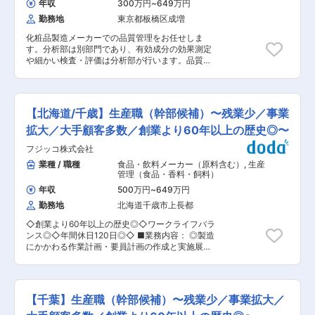
建ての津島本社工場には約１００名が在籍してお
年収
300万円
~
649万円
品質管理・品質保証、開発課が所属しておりま
り、フロアごとに部署が分かれております。フロ
勤務地
東京都板橋区成増
す。製造スタッフは全体の半分ほどの約20名で男
アごとで取り扱い製品が分かれており、どちらの
女比2：1の割合となります。 車通勤可能な環境で
フロアも20名以上が在籍しております。 ■同社
化粧品製造メーカーでの品質管理をお任せしま
あり、家から工場までのキロベースでガソリン代
の特徴 ・働きやすさ◎ 土日祝休み、転勤なし、残
す。分析部は別部門であり、有効成分の効果測定
が支給されます。 ■働き方： ・残業10h以内のた
業30時間の職場環境です。ワークライフバランス
や細かい検査・評価は分析部が行います。品質管
めプライベートと両立して働けます！ ・早朝出勤
が整えやすい環境と言えます。 ・安定感抜群
理では下記業務がメインとなります。また、同社
有。8時間勤務を固定とし、早出した際は早く帰
2003年に東証プライム上場を果たした紙袋大手
はOEMメーカーであり顧客からのトラブル対応の
れるなど勤務時間ベースで調整しています！ ・車
「ザ・パック株式会社」の100％出資子会社で
問い合わせなども品質管理部門が行います。 ・製
通勤可能。キロベースでガソリン代が支給されま
す。「ザ・パック株式会社」は海外まで広がるグ
薬液剤品質管理 ・原料、梱包資材の受け入れ検査
す！ ■当社について： 当社は天然果汁・濃縮果
【北海道/千歳】生産職（幹部候補）〜残業少／事業
ローバルネットワークを保有しており堅実な経営
・中身、製品の前処理、官能検査、物性検査、バ
汁 果実加工品の製造販売を行っている会社です。
を続けています。市場としてもポリ袋の代替とし
ルクチェック ・ラベルの印字確認 ・外部機関に
拡大／大手顧客多数／創業より60年以上の歴史◎〜
2019年8月FSSC22000を取得しました。安心安
て紙袋が注目されており市場も上向きです。 変更
委託していた重金属、砒素の定量試験など ★取り
全をモットーに大手食品メーカー(ビール、飲料乳
の範囲：会社の定める業務
フジッコ株式会社
扱う品目の数が多く、他部門や顧客とのやり取り
業、製菓等)とお取引きをさせて頂いております。
もあるため、臨機応変に対応できるコミュニケー
業種 / 職種
食品・飲料メーカー（原料含む）
,
生産
■会社・求人の魅力： ◎1,000種類以上の商品を
ション能力がある方におススメです。 ■組織構
管理（食品・香料・飼料）
取り扱っていることはもちろん、顧客のイメージ
成： 20代〜50代のおおよそ15名 ■業務の特徴・
を再現する高い技術力があるため、あらゆるニー
年収
500万円
~
649万円
キャリアパス： 入社後のキャリアのイメージとし
ズに対応可能です。自社工場はFSSC22000や有
勤務地
北海道千歳市上長都
ては、品質管理部門で行う様々な種類の試験業務
機JASの認定を受けており品質が高いことも特徴
をローテーションで経験して、品質管理スキルを
です。また、輸入7割、国産3割と国内外から原料
◇創業より60年以上の歴史◎◇ワークライフバラ
身に付けていきます。 ■当社の魅力： ◇風通し
を仕入れているため、季節による価格変更も小さ
ンス◎◇年間休日120日◎◇ ■業務内容： ◎製造
の良さ 社内にはアナログ・Web両方の意見箱があ
く抑えています。 ◎1964年10月に設立、各種天
にかかわる作業計画・要員計画の作成と実施展開
り、年次や役職に関係なく改善提案を発信できる
然果汁・濃縮果汁や、果物加工品の製造及び販売
◎従業員（部下）の労務管理・目標管理 ◎SQCD
風土があります。製造工程の大幅な効率化から働
を行っています。顧客に安心かつ安全な天然果
の管理と改善業務（S:安全 Q:品質 C:コスト D:納
きやすさ向上まで、社員の声が実際の制度や運営
汁・果物加工品を提供するため、技術を重視し、
期・製販） ◎関連部署との調整業務（製販管理な
改善につながっています。 「まずやってみる」を
山形工場では最新鋭の機械装置を備え、徹底した
ど） ■採用者に期待すること： 将来の幹部・工
大切にしており、若手でも新しい業務や改善プロ
【千葉】生産職（幹部候補）〜残業少／事業拡大／
品質管理を行っています。競合他社は少なく、売
場長候補として、即戦力でご活躍いただける方を
ジェクトに挑戦できるため、日々の仕事を通じて
上は右肩上がりで、直近3年は決算賞与も支給さ
募集します。 ■やりがい： ◎基幹工場の製造現場