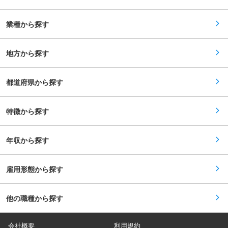
ています。 ベーカリーキッチンと低温ルームキッ
チンを備えていますので、出来立てが楽しめるこ
とはもちろんのこと、店内で作ったチョコレート
業種から探す
やクリームで仕上げるなどこだわりの商品ばか
り。 品揃えも豊富で、チョコレートコロネ・クリ
ームパン・カレーパンなど約30種類を販売しま
す！ 私たちと一緒に「パン」を通してチョコレー
地方から探す
トやカカオの魅力をお届けしませんか。 ■求める
人物像： ゴディバの店舗では、大学生、短大生、
専門学生、主婦／主夫など、幅広い年代の方が活
都道府県から探す
躍しています。 仕事にブランクのある方も大歓迎
です。スイーツや洋菓子が好きなあなたのご応募
をお待ちしております。 ■働き方について： ・
有給取得が取りやすい環境◎ └月８日休（繁忙期
特徴から探す
は月7日休の場合あり）ですが、昨年度の有給取
得の実績は14日と実際には120日を平均で休まれ
る方が多いです。 ・残業ほぼなし（平均残業は
年収から探す
4.25時間）◎ └ほぼ残業がなく、プライベートと
の両立が取りやすい環境 ・産育休の制度も充実し
ている◎など、ライフステージが変わっても安心
して働いていただけます。 変更の範囲：会社の定
雇用形態から探す
める業務
他の職種から探す
会社概要
利用規約