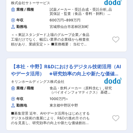
株式会社サトーサービス
ションプラン、人材教育などを、担当ラインのみ
ならず前後の工程と連携しながら企画・実行・管
業種 / 職種
試薬メーカー・受託合成・受託分析
,
品
理監督をしていただきます。 ■組織： 各工場は
質保証・監査（食品・香料・飼料） 分
数百名〜の規模となります。数十のラインがあ
析・解析・測定・各種評価試験（食
年収
600万円
~
899万円
品・香料・飼料）
り、焼き菓子、生菓子、包装ライン、梱包ライン
勤務地
宮城県仙台市若林区卸町
などがあります。 ■入社後： 生産現場を一通り
経験した上で、現在の表出している課題解決に取
＜＜東証スタンダード上場のグループ企業／食品
り組んでいただきます。 ■やりがい： 抜本的な
工場だけでなく、幅広い業界の企業様から検査依
改善余地やゼロから構築できる土壌があり、自身
頼があり、業績安定＞＞ ■業務概要： 当社で
の知識・経験・アイディアを実行できる環境で
は、食品や飲料水の安全を守るための各種検査・
す。自らの責任で物事を動かすダイナミックな経
分析業務を担当するスタッフを取り纏める管理職
験が可能です。将来的には工場長（候補）として
（所長）候補を募集しています。食品分析や水質
の活躍を期待しています。 変更の範囲：会社の定
検査を通じて、消費者の健康と安全を確保する重
める業務
【本社・中野】R&Dにおけるデジタル技術活用（AI
要な役割を担っていただきます。最新の分析機器
を使用し、正確なデータを提供することで、社会
やデータ活用） ※研究効率の向上や新たな価値創
貢献を実感できる職場です。検査スタッフのマネ
出
キリンホールディングス株式会社
ジメントもお任せします。 ■職務内容： ・食品
や飲料水の細菌検査・栄養成分検査 ・食品製造用
業種 / 職種
食品・飲料メーカー（原料含む）
,
研究
水の水質検査 ・工場排水や土壌の分析 ・公衆浴
（バイオインフォマティクス） 基礎・
場やプール水の水質検査 ・各種分析機器の操作と
応用研究（食品原料・機能性素材物質
年収
1000万円
~
原料）
データ管理 ＜職務詳細＞ ・ご担当いただくエリ
勤務地
東京都中野区中野
アは主に、宮城、山形となります。 ・2か月に1回
程度、サンプル回収や企業訪問での出張が発生い
■募集背景 近年、AIやデータ活用をはじめとする
たしますが、基本的には日帰りの出張となりま
デジタル技術の進展により、R&Dの進め方そのも
す。 ・直近は、機械系などの企業様の工場排水な
のを見直し、研究効率の向上や新たな価値創出に
どの依頼が増加しており、幅広いが業界との取引
つなげることが求められています。キリンホール
がございます。 ■組織体制： 社員7名、パート1
ディングス技術開発統括部では、R&D全体のDX