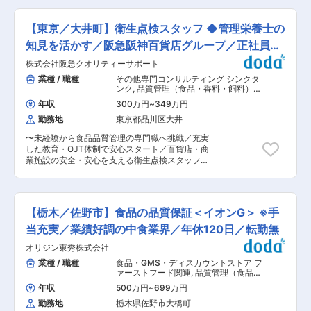
名、派遣1名の9名体制となります。 ■企業の特徴
を推進するとともに、各研究拠点・事業会社に点
／魅力： 同社は、食品衛生や環境保全に関する多
在するデジタル人財や取り組みをつなぎ、R&D本
岐にわたる検査・分析サービスを提供し、地域社
【東京／大井町】衛生点検スタッフ ◆管理栄養士の
部としてのデジタル基盤・インフラを整備する役
会の安全と健康を支えています。最新の分析機器
割を担っています。 今後のさらなるDX推進に向
知見を活かす／阪急阪神百貨店グループ／正社員登
を完備し、正確かつ迅速な結果を提供できる体制
け、社内の研究現場と連携しながら、専門性を活
を整えています。社員一人ひとりが専門知識を活
用前提
株式会社阪急クオリティーサポート
かして実行力を発揮いただける人財を採用したい
かし、成長できる環境が整っており、地域社会に
と考えております。 ■業務内容 キリングループ
業種 / 職種
その他専門コンサルティング シンクタ
貢献しながらキャリアアップを目指す方に最適な
R&Dにおけるデジタル活用を、研究現場と協働し
ンク
,
品質管理（食品・香料・飼料）
職場です。 変更の範囲：当社業務全般
ながら段階的に推進していただきます。 研究員や
製造・生産オペレーター（食品・香
年収
300万円
~
349万円
料・飼料）
各事業会社の担当者と連携し、実際の業務課題に
勤務地
東京都品川区大井
即したDXの企画・導入・定着を担っていただき
ます。 ・R&DプロセスのDX推進/効率化 例：研
〜未経験から食品品質管理の専門職へ挑戦／充実
究現場の課題整理や要件定義。AIやデジタルツイ
した教育・OJT体制で安心スタート／百貨店・商
ンを活用した研究データの自動収集・解析、研究
業施設の安全・安心を支える衛生点検スタッフ〜
計画の最適化ツール導入 ・デジタル基盤・インフ
■業務内容： 衛生点検スタッフとして食品の安
ラの整備・運用 例：技術情報データベースやデ
全・安心に関する点検・管理・指導・アドバイス
ータレイクの設計/運用、研究データの一元管理シ
業務をお任せします。 ■業務詳細： ・施設（厨
ステムの導入、セキュリティやデータガバナンス
房）点検、売場点検、表示点検実務（例：POP広
を考慮した対策の実施 ・AI・自動化技術の導入と
【栃木／佐野市】食品の品質保証＜イオンG＞ ※手
告や食品ラベルが正しく表記されているか確認）
活用推進 例：論文・特許検索のAI化、AIエージ
・製造、加工施設の衛生点検（ABCの三段階で評
当充実／業績好調の中食業界／年休120日／転勤無
ェントによる業務自動化、生成AIの業務プロセス
価を行います） ・点検、検査結果を踏まえての指
適用 ・デジタルリテラシー向上/教育支援 例：
オリジン東秀株式会社
導 ・報告書の作成 ※1日で商業施設内の4〜6店舗
研究員・部員向けのデジタル技術研修・勉強会の
を点検します。 ■業務の流れ： 各御取引先様施
業種 / 職種
食品・GMS・ディスカウントストア フ
企画・実施、 ・グローバル連携/外部パートナー
設を、年間計画に基づいて点検を定期的に実施い
ァーストフード関連
,
品質管理（食品・
との協働推進 例：海外拠点や外部企業・大学と
ただきます。厨房衛生点検は、原材料の取り扱い
香料・飼料） 品質保証・監査（食品・
のデジタル連携プロジェクト推進、グローバルな
年収
500万円
~
699万円
香料・飼料）
方法や施設の衛生状態などチェック項目に沿って
データ共有基盤の構築 ■仕事の魅力・やりがい
勤務地
栃木県佐野市大橋町
点検します。表示点検は、産地やアレルギー物質
・キリンは食・ヘルスサイエンス・医の3領域に