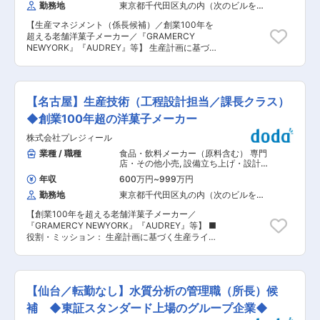
てまいりました。 今後は、昆布と豆のトップクラ
勤務地
東京都千代田区丸の内（次のビルを除
ーク）』『FOUNDRY（ファウンドリー）』
スメーカーとして昆布と豆の価値を追究すること
く）
『AUDREY（オードリー）』『Tartine（タルティ
に加え、新しい食領域への事業拡張や海外をはじ
【生産マネジメント（係長候補）／創業100年を
ン）』『Sabrina（サブリナ）』など、5つの個性
めとする新市場の開拓に挑戦してまいります。 ま
超える老舗洋菓子メーカー／『GRAMERCY
的なオリジナルブランを展開し、全国に50の店舗
た、SDGsをはじめとする社会的課題の解決に貢
NEWYORK』『AUDREY』等】 生産計画に基づく
を構える当社は、創業100年以上の老舗企業なが
献することが持続的成長につながると考えてお
生産ライン体制の計画及び運営、生産性向上にむ
ら変化変革を受け入れ加速度的な成長を続けてい
り、事業活動と社会的課題の解決を両輪として、
けた改善活動や、生産量増減に合わせた最適な人
ます。
フジッコならではのアプローチで持続可能な社会
員計画とその実行（採用・教育）についてもお任
の実現に貢献してまいります。 変更の範囲：会社
せいたします。 ◆具体的な業務内容： QCD（品
【名古屋】生産技術（工程設計担当／課長クラス）
の定める業務
質、コスト、納期）の要求を満たすレイアウト、
現場での制生産管理（トラブル対応含む）、設備
◆創業100年超の洋菓子メーカー
（メンテナンスもしくは新規導入提案）、情報の
株式会社プレジィール
流れやコミュニケーションプラン、人材教育など
を、担当ラインのみならず前後の工程と連携しな
業種 / 職種
食品・飲料メーカー（原料含む） 専門
がら企画・実行・管理監督をしていただきます。
店・その他小売
,
設備立ち上げ・設計
◆組織： 各工場は数百名〜の規模となります。数
（機械設計） 製造プロセス開発・工法
年収
600万円
~
999万円
開発（食品・飲料プラント）
十のラインがあり、焼き菓子、生菓子、包装ライ
勤務地
東京都千代田区丸の内（次のビルを除
ン、梱包ラインなどがあります。 ◆入社後：生産
く）
現場を一通り経験した上で、現在の表出している
【創業100年を超える老舗洋菓子メーカー／
課題解決に取り組んでいただきます。 ■当社につ
『GRAMERCY NEWYORK』『AUDREY』等】 ■
いて： 『GRAMERCY NEWYORK（グラマシーニ
役割・ミッション： 生産計画に基づく生産ライン
ューヨーク）』『FOUNDRY（ファウンドリ
体制の計画及び運営、生産性向上にむけた改善活
ー）』『AUDREY（オードリー）』『Tartine（タ
動や、生産量増減に合わせた最適な人員計画とそ
ルティン）』『Sabrina（サブリナ）』など、5つ
の実行（採用・教育）についてもお任せいたしま
の個性的なオリジナルブランを展開し、全国に50
す。 ■業務内容： QCD（品質、コスト、納期）
の店舗を構える当社は、創業100年以上の老舗企
【仙台／転勤なし】水質分析の管理職（所長）候
の要求を満たすレイアウト、現場での制生産管理
業ながら変化変革を受け入れ加速度的な成長を続
（トラブル対応含む）、設備（メンテナンスもし
補 ◆東証スタンダード上場のグループ企業◆
けています。 変更の範囲：会社の定める業務
くは新規導入提案）、情報の流れやコミュニケー