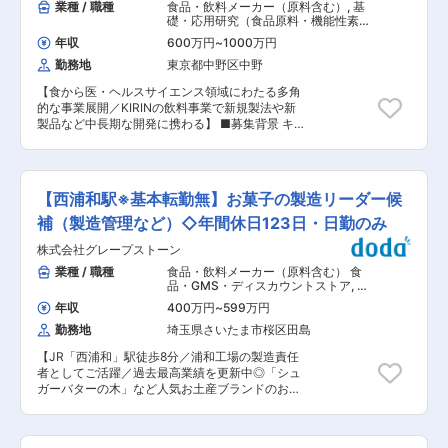
業種 / 職種
食品・飲料メーカー（原料含む）
,
基
礎・応用研究（食品原料・機能性素材
物質原料） 基礎・応用研究（食品アプ
年収
600万円
~
1000万円
リケーション） 製品開発（食品原料・
機能性素材物質原料） 製品開発（食品
勤務地
東京都中野区中野
アプリケーション）
【食から医・ヘルスサイエンス領域にわたる多角
的な事業展開／KIRINの飲料事業で新規製法や新
製品など中長期な開発に携わる】 ■募集背景 キ
リンビバレッジでは、「午後の紅茶」や「生茶」
などの主力ブランドの価値向上に加え、キリング
ループ全体で注力するヘルスサイエンス領域の拡
大を加速しています。プラズマ乳酸菌に次ぐ新た
【西浦和駅※基本転勤無】お菓子の製造リーダー候
な機能性素材を活用した商品開発 や、お客様の多
様なニーズに応える「おいしさの進化」「ペット
補（製造管理など）◇年間休日123日・日勤のみ
ボトルではない新たな形態の飲料開発」 など、挑
株式会社グレープストーン
戦的なテーマが数多く進行しています。これらの
イノベーション創出を牽引し、持続的な成長を実
業種 / 職種
食品・飲料メーカー（原料含む） 食
現するため、技術開発の専門性とプロジェクト推
品・GMS・ディスカウントストア
,
生
進力を兼ね備えた新たな仲間を募集します。 ■業
産管理（食品・香料・飼料） 製造・生
年収
400万円
~
599万円
産リーダー（食品・香料・飼料）
務内容 技術開発テーマの推進、およびプロジェク
勤務地
埼玉県さいたま市桜区田島
トマネジメント業務を担っていただきます。 ・ヘ
ルスサイエンス領域における飲料商品の上市に向
【JR「西浦和」駅徒歩8分／浦和工場の製造責任
けた技術検討：プラズマ乳酸菌に続く機能性素材
者としてご活躍／過去最高業績を更新中◎「シュ
の飲料への応用検討、製品上市に向けた技術課題
ガーバターの木」など人気お土産ブランドのお菓
解決 ・おいしさの進化に向けた技術開発：最新の
子を製造】 ■職務内容： 当社で製造・販売する
知見や分析技術を駆使し、飲料の味覚・風味・物
お菓子において、浦和工場の製造責任者としてご
性の最適化、新規原材料の評価・選定 ・新たな形
活躍いただきます。 ＜具体的な業務内容＞ ◎製造
態の飲料開発：ペットボトル以外の容器形態や飲