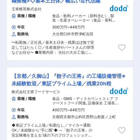
職候補>◇基本土日休／幅広い世代活躍
のおにぎり用海苔を、１日２５０万食以上、製造
す。 工場運営のご経験を活かし、現場目線から最
しており、大手との取引がございます。 ・海外へ
王将椎茸株式会社
適なライン設計を行っていただきます。 【具体的
の事業展開も行っており、中国、韓国、台湾、シ
には】 ・クライアントへのヒアリング ・生産能
業種 / 職種
食品・飲料メーカー（原料含む）
,
製
ンガポールに関係会社があり、海外でも海苔を加
力の算出 ・厨房機器の選定・配置提案 ■このポ
造・生産オペレーター（食品・香料・
工・販売しています。 ・設備投資も活発で、衛生
ジションの魅力 ・工場を“管理する側”から“企画
飼料） 工場長（食品・香料・飼料）
管理の最新設備を導入しているだけでなく、佐賀
年収
300万円
~
449万円
し・提案する側”へキャリアアップが可能 ・夜
工場に自社冷凍倉庫があり、海苔の年間生産量の
勤務地
大分県臼杵市野津町吉田
勤・交代制なし（規則正しい働き方） ＜担当製品
1割ほど、保管ができます。自社冷凍倉庫を持っ
＞ 食品の製造過程で使用する機械全般を扱いま
ている同業は無く、トップシェア企業の資金力が
〜転勤無／正社員／基本土日休・残業ほぼ無で安
す。 ◎例えばコンビニ等にあるカットフルーツ製
あるからこそできることです。
定してはたらく◎／生産進捗やパートさんの管理
造の場合 フルーツを洗う機械、カットする機械、
などお任せ〜 ■業務内容： 当社の大分工場に
容器に入れる機械、ラベルを張る機械など。1台
て、製造現場管理(リーダークラス)をお任せしま
30万〜1億円のものまで幅広く取り扱いがありま
す。主に、パート社員のマネジメントやシフト組
す。 ■折兼グループの魅力 年商1,000億円
み、機械の保守・メンテナンス業務や売上管理が
（2025年6月実績）／創業139年／10年以上連続
メイン業務です。 【具体的な業務】 ・工場の生
売上増／74期連続黒字決算 フードロスや環境問
【京都／久御山】『餃子の王将』の工場設備管理※
産進捗 ・機械の調整及び保守修繕（かんたんな調
題への関心が高まり、ニーズは急拡大中。その需
整は対応） ・パートタイマー社員の管理指導等
未経験歓迎／東証プライム上場／残業20h程
要に応えるため、新営業所の開設、増員に加え
（シフト決め、調整業務） 第二工場全体10名
て、M&A／資本業務提携によるグループ拡大を積
株式会社王将フードサービス
（常時5名 30代〜60代） ほぼほぼ機械化され
極展開中。 ※採用サイトもご覧ください
ており、パートタイマー社員は機械の合間の椎茸
業種 / 職種
食品・GMS・ディスカウントストア フ
https://recruit.orikane-hd.co.jp/ 変更の範囲：会
の状態をチェックします。 ・受注管理（受注状況
ァーストフード関連
,
設備保全 工場長
社の定める業務
をみて生産計画を立てる） ・金属探知機、エック
（食品・香料・飼料）
年収
400万円
~
449万円
ス線検査機に反応があった際の対応 ■組織構成：
勤務地
京都府京都市山科区西野山射庭ノ上町
大分工場（製造部）：30名ほど →正社員3名
（30代男性2名、50代女性1名） 第一工場・第二
◆東証プライム上場／転勤なし／マイカー通勤
工場があり、男性2名がそれぞれリーダーをして
OK／未経験から“手に職”◆ —「餃子の王将」の
います。 ◇第一工場のリーダー：椎茸原料の調達
安定稼働を支える“縁の下のプロフェッショナ
も担当しています。 ◇第二工場のリーダー：自社