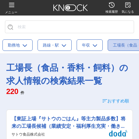
検索履歴
気になる
メニュー
勤務地
路線・駅
年収
工場長（食品
工場長（食品・香料・飼料）の
求人情報の検索結果一覧
220
件
おすすめ順
【東証上場『サトウのごはん』等主力製品多数】将
来の工場長候補（業績安定・福利厚生充実・働きや
すさ◎）
サトウ食品株式会社