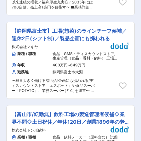
以来連続の増収／福利厚生充実◎／2035年には
ナンス、 月次損益等の数値管理、従業員の採用、
700店舗、売上高1兆円を目指す〜 ■業務詳細：
シフト管理など ＜麺部門＞焼きそば、うどん、冷
・工場長の補佐 ・製造ラインの生産管理、製造技
凍うどん等の製造業務、原材料、資材の発注業
術 ・在庫管理 ・原料の仕入れ・在庫管理 等 ■
務、取引先メーカーとの商談、製造機械、設備の
業務ミッション： 同社が運営するメガ・ディスカ
メンテナンス 月次損益等の数値管理 ・従業員の
ウントストアー「ラ・ムー」、「ディオ」は全国
採用、シフト管理など ■キャリア想定： 今回の
【静岡県富士市】工場(惣菜)のラインチーフ候補／
に230店舗以上を展開中です。そこで提供される
募集では製麺、豆腐といったそれぞれの製造分野
食品、惣菜、弁当類の多くを、同社のRMセンタ
週休2日(シフト制)／製品企画にも携われる
でのマネージャークラスを想定、部門長の下で業
ーで製造しています。2022年9月には関西エリア
務運営にあたって頂きます。 将来的には部門長、
株式会社マキヤ
での大型食品工場が稼働予定であり、食品製造に
工場長なども目指して頂けるポジションとなりま
おけるより一層の大規模提供が急務になっていま
業種 / 職種
食品・GMS・ディスカウントストア
,
す。 変更の範囲：会社の定める業務
す。 ■組織構成：中国RMセンターでは約700
生産管理（食品・香料・飼料） 工場長
名、関西RMセンターでは800〜1000名規模のメ
（食品・香料・飼料）
年収
400万円
~
649万円
ンバーが在籍予定です。 ■業務イメージ： ＜パ
勤務地
静岡県富士市大淵
ン部門＞製パン・製菓業務、製造数と在庫の管
理、製造計画作成、原材料、資材の発注業務、取
〜裁量大きく働ける/新商品企画にも携われる/デ
引先メーカーとの商談、製造機械、設備のメンテ
ィスカウントストア「エスポット」や食品スーパ
ナンス、 月次損益等の数値管理、従業員の採用、
ー「POTATO」、業務スーパー(ＦＣ)を運営〜 ■
シフト管理など ＜麺部門＞焼きそば、うどん、冷
業務内容：自社工場にて同社スーパーのエスポッ
凍うどん等の製造業務、原材料、資材の発注業
ト(19店舗)、ＰＯＴＡＴＯ(15店舗)などで販売す
務、取引先メーカーとの商談、製造機械、設備の
る惣菜製造の全般をお任せしていきます。 ・月
メンテナンス 月次損益等の数値管理 ・従業員の
次、中期生産計画立案 ・進捗管理、在庫管理、納
採用、シフト管理など ■キャリア想定： 今回の
【富山市/転勤無】飲料工場の製造管理者候補◇業
期調整 ・生産性向上プロジェクト推進 ・新入社
募集では製麺、豆腐といったそれぞれの製造分野
員教育 ※製造現場の各ラインのチーフ職として、
界不問◇土日祝休／年休120日／創業1896年の老
でのマネージャークラスを想定、部門長の下で業
現場での調理や調理指導、メンバーへの指示出
務運営にあたって頂きます。 将来的には部門長、
舗
株式会社トンボ飲料
し、進捗管理、納期管理を行います。 ・店舗から
工場長なども目指して頂けるポジションとなりま
の問い合わせ対応 ・役員会などの会議出席におけ
業種 / 職種
食品・飲料メーカー（原料含む） 試薬
す。 変更の範囲：会社の定める業務
る資料作成 ・商品開発における企画案に対する意