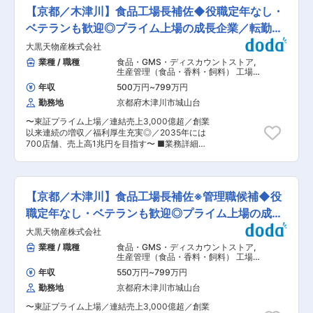
材を求めております。 ■詳細業務： ・製造にお
水曜・金曜はノー残業日、その他曜日についても
【京都／木津川】食品工場長補佐◆役職定年なし・
ける品質、コスト、納期、衛生管理全般 ・生産工
基本的に定時退社を推奨しております。 ◎有休取
程の改善 ・社員、パート、アルバイトの業務管
ベテランも歓迎◎プライム上場の成長企業／転勤な
得率は約75％（年間平均10〜15日取得）、取得
理・育成 ・新製品の生産ラインテスト ・部門マ
水準も年々上がってきております。（参考：厚生
し
大黒天物産株式会社
ネジメント業務など ※メイン業務はマネジメント
労働省 令和5年度調査62.1％） 変更の範囲：会社
と生産工程改善に期待 ■当社の特徴： ・直営店
業種 / 職種
食品・GMS・ディスカウントストア
,
の定める業務
の運営だけでなく約550店舗のプロデュースも行
生産管理（食品・香料・飼料） 工場長
っています。従来のビジネスモデルの保証金／加
（食品・香料・飼料）
年収
500万円
~
799万円
盟料／プロデュース料から収益を得るのではなく
勤務地
京都府木津川市城山台
食材を提供し毎月代金を頂くというビジネスモデ
ルを採用している為、経常利益10％を超える飲食
〜東証プライム上場／連結売上3,000億超／創業
業界では脅威の高収益モデルを実現しています。
以来連続の増収／福利厚生充実◎／2035年には
変更の範囲：会社の定める業務
700店舗、売上高1兆円を目指す〜 ■業務詳細：
・工場長の補佐 ・製造ラインの生産管理、製造技
術 ・在庫管理 ・原料の仕入れ・在庫管理 等 ■
業務ミッション： 同社が運営するメガ・ディスカ
ウントストアー「ラ・ムー」、「ディオ」は全国
【京都／木津川】食品工場長補佐※管理職候補◆役
に230店舗以上を展開中です。そこで提供される
食品、惣菜、弁当類の多くを、同社のRMセンタ
職定年なし・ベテランも歓迎◎プライム上場の成長
ーで製造しています。2022年9月には関西エリア
企業
大黒天物産株式会社
での大型食品工場が稼働予定であり、食品製造に
おけるより一層の大規模提供が急務になっていま
業種 / 職種
食品・GMS・ディスカウントストア
,
す。 ■組織構成：中国RMセンターでは約700
生産管理（食品・香料・飼料） 工場長
名、関西RMセンターでは800〜1000名規模のメ
（食品・香料・飼料）
年収
550万円
~
799万円
ンバーが在籍予定です。 ■業務イメージ： ＜パ
勤務地
京都府木津川市城山台
ン部門＞製パン・製菓業務、製造数と在庫の管
理、製造計画作成、原材料、資材の発注業務、取
〜東証プライム上場／連結売上3,000億超／創業
引先メーカーとの商談、製造機械、設備のメンテ