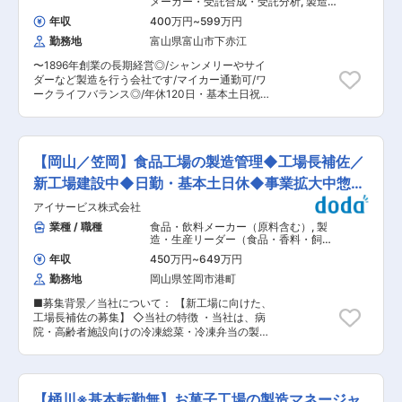
メーカー・受託合成・受託分析
,
製造・
見交換、製造工程立案 など ■業務の魅力： ・
生産リーダー（食品・香料・飼料） 工
年収
400万円
~
599万円
場長（食品・香料・飼料）
「エスポット」「POTATO」等で販売される惣菜
勤務地
富山県富山市下赤江
の製造をお任せします。同社は食材にもこだわ
り、地域の皆様に満足いただけるクオリティを提
〜1896年創業の長期経営◎/シャンメリーやサイ
供しています。 「エスポット」(19店舗)、「Ｐ
ダーなど製造を行う会社です/マイカー通勤可/ワ
ＯＴＡＴＯ」(15店舗)と多くの店舗にて販売され
ークライフバランス◎/年休120日・基本土日祝休
る総菜を製造するため、責任感はありますが、そ
み/福利厚生充実〜 ■業務内容： 清涼飲料水等の
の分やりがいも大きいです。 ・ラインのチーフと
製造オペレーター業務を経て、将来的には管理業
して、総菜製造における工程の改善や、新商品の
務全般を担当いただきます。 ＜詳細＞ ・製造工
企画にも一部携わっていただきながら裁量大き
程に関する手順書・基準書作成 ・正社員・パート
く、週休2日を確保しながら働けます。 ■同社の
【岡山／笠岡】食品工場の製造管理◆工場長補佐／
社員への技術指導 ・お取引先様との窓口、設備修
特徴： 1800年の創業以来、同社は常に「信頼・
繕工事の立ち会い ・各種認証制度に関する監査、
新工場建設中◆日勤・基本土日休◆事業拡大中惣菜
利益・感謝」を旨とし、一貫して顧客第一主義に
お客様対応（工場案内、生産立会いなど）、改善
徹した事業展開を行っています。そのため、しっ
メーカー
アイサービス株式会社
活動対応 ・部下のマネジメント、目標管理、シフ
かりとした顧客基盤があります。消費経済の成長
ト管理、勤怠管理 【変更の範囲：所属部署内、又
業種 / 職種
食品・飲料メーカー（原料含む）
,
製
とともに拡大し、1964年よりチェーンストアー化
は他部署異動により変更の可能性あり】 ■当社に
造・生産リーダー（食品・香料・飼
を開始しました。現在では、価値ある生活情報の
ついて： 当社は1896年に創業した飲料メーカー
料） 工場長（食品・香料・飼料）
発信により快適なライフスタイルを提案する総合
年収
450万円
~
649万円
です。 水資源に恵まれた富山に拠点を置き、シャ
アメニティ企業として、地域特性に即した店舗展
勤務地
岡山県笠岡市港町
ンメリーやサイダーなどの飲料を通じて「ココロ
開を行っています。 変更の範囲：会社の定める業
のうるおい」を届けてきました。「キャラクター
務
■募集背景／当社について： 【新工場に向けた、
シャンメリー」の販売実績はおかげさまで国内ト
工場長補佐の募集】 ◇当社の特徴 ・当社は、病
ップクラスです。また、自社商品だけでなく大手
院・高齢者施設向けの冷凍総菜・冷凍弁当の製
飲料メーカーの製品も受託生産しています。取り
造・販売を行っています。現在、2工場体制で1日
扱った商品を店頭などで見かけた時には、大きな
約20万食を製造し、全国の給食現場へ安定供給を
やりがいを実感できるお仕事です 変更の範囲：本
行っています。 ・
文参照
医療・介護施設の厨房現場では深刻な人手不足が
【桶川※基本転勤無】お菓子工場の製造マネージャ