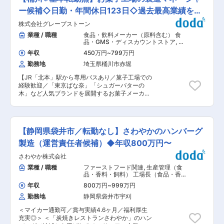
続いており、厨房運営の負担軽減は社会的課題と
なっています。当社は365日朝昼夕のメニューと
ー候補◇日勤・年間休日123日◇過去最高業績を更
共に当社の製造する冷凍食品お届けすることで、
新中
株式会社グレープストーン
給食厨房業務の効率化と品質の安定を実現し、人
手不足の厨房現場の課題解決に貢献しています。
業種 / 職種
食品・飲料メーカー（原料含む） 食
◇募集背景 ・現在、2027年8月の稼働に向けて第
品・GMS・ディスカウントストア
,
製
3工場を建設中です。今後さらに拡大が見込まれ
造・生産リーダー（食品・香料・飼
年収
450万円
~
799万円
料） 工場長（食品・香料・飼料）
る需要に対応するため、増産体制の強化と製造ラ
勤務地
埼玉県桶川市赤堀
インの機械化・省人化を推進しています。 ・当社
は近年、売上高を5年間で約2倍のペースで成長さ
【JR「北本」駅から専用バスあり／菓子工場での
せており、事業は着実に拡大を続けています。 ・
経験歓迎／「東京ばな奈」「シュガーバターの
今後も需要の拡大を背景に成長を見込んでおり、
木」など人気ブランドを展開するお菓子メーカ
2028年度には年間売上200億円規模への到達を計
ー】 ■職務内容： 当社で製造・販売する焼き菓
画しています。 ◇こうした成長フェーズにおい
子の製造責任者としてご活躍いただきます。 ＜具
て、生産体制の強化や組織拡大が急務となってお
体的な業務内容＞ ◎製造管理業務 ・焼き菓子（シ
り、本ポジションではその中核を担っていただく
ュガーバターの木、チューリップローズ）製造に
ことを期待しています。 ■業務内容： 【冷凍食
【静岡県袋井市／転勤なし】さわやかのハンバーグ
おける製造管理 （生産の段取り、人員配置、リー
品製造工場（24時間稼働）の生産計画および製造
ダー等のスタッフ指示） ・生産計画の立案・実績
製造（運営責任者候補）◆年収800万円〜
管理】 ◇日替わり製品に対応したライン運営・工
管理 ◎マネジメント業務 ・スタッフマネジメン
程管理 ◇1工場約400名規模のスタッフ（社員・
さわやか株式会社
ト、人材育成 ◎業務改善、問題解決業務 ・製法改
アルバイト）の人員配置／シフト管理 ◇品質・衛
善、品質向上活動などの取り組み ・問題発生時の
業種 / 職種
ファーストフード関連
,
生産管理（食
生管理（HACCPに基づく運用、監査対応） ◇生
原因究明、対応策検討 ■働き方： ・夜勤なし ・
品・香料・飼料） 工場長（食品・香
産性向上、コスト削減、ロス低減などの改善活動
シフト制（年間休日123日） ・年間平均有給取得
料・飼料）
◇設備管理および安全管理の推進 ◇他部門（営
年収
800万円
~
999万円
日数：10.5日 ・転勤は基本ありません（埼玉県内
業・商品開発・物流等）との連携および調整 ◇ク
勤務地
静岡県袋井市宇刈
の他工場への異動可能性はあり） ＜アクセス＞
レーム対応、トラブル時の原因分析と再発防止 ■
・マイカー通勤可 ・JR「北本」駅より専用バス
配属先情報： 製造本部長、副本部長、工場長、副
＜マイカー通勤可／賞与実績4.6ヶ月／福利厚生
15分 ■福利厚生： ・自社のお菓子や飲食店の社
工場長、課長、係長4名、主任5名 変更の範囲：
充実◎＞ ＜「炭焼きレストランさわやか」のハン
員割引 ・社員食堂あり（300円からお弁当を頼む