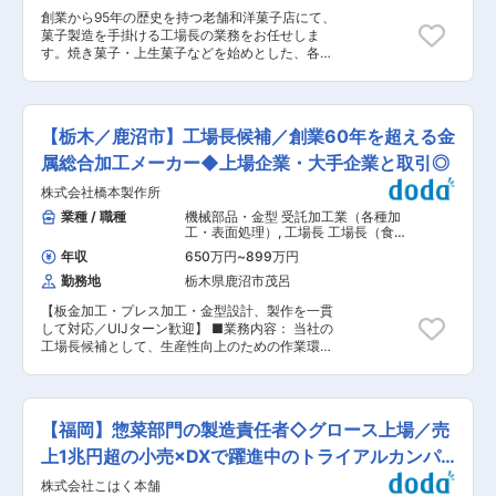
械化・省人化を推進しています。 ・当社は近年、
か（進化・深化）させる ・市場から必要とされ続
創業から95年の歴史を持つ老舗和洋菓子店にて、
売上高を5年間で約2倍のペースで成長させてお
けている製品を、常に高品質で生産できる体制を
菓子製造を手掛ける工場長の業務をお任せしま
り、事業は着実に拡大を続けています。 ・今後も
つくる ・工場の司令塔として、生産目標数を達成
す。焼き菓子・上生菓子などを始めとした、各種
需要の拡大を背景に成長を見込んでおり、2028
する ■当社について： 「大切なひとに、飲ませ
和菓子の製造業務、商品開発などを行います。大
年度には年間売上200億円規模への到達を計画し
たいものだけを」をスローガンに、お客様の暮ら
枠、和菓子担当と洋菓子担当に分かれています
ています。 ◇こうした成長フェーズにおいて、生
しに寄り添う事業を推進しています。 ■採用PR
が、メインは和菓子となります。 ■募集の背景：
産体制の強化や組織拡大が急務となっており、本
動画：https://youtu.be/feZnfVB_dRk
退職した工場長に変わり、改めて新しい人材を採
ポジションではその中核を担っていただくことを
【栃木／鹿沼市】工場長候補／創業60年を超える金
用することで生産体制の強化を図りたいと考えて
期待しています。 ■業務内容： 【冷凍食品製造
います。新商品づくりの意思決定および、菓子の
属総合加工メーカー◆上場企業・大手企業と取引◎
工場（24時間稼働）の生産計画および製造管理】
知識がまだまだ浅いスタッフへのスキルアップも
◇日替わり製品に対応したライン運営・工程管理
株式会社橋本製作所
図っていただくご活躍に期待しています。 ■期待
◇1工場約400名規模のスタッフ（社員・アルバ
したい役割：通常の製造の仕事に加えて、商品企
業種 / 職種
機械部品・金型 受託加工業（各種加
イト）の人員配置／シフト管理 ◇品質・衛生管理
画などもお任せします。お菓子を作るという観点
工・表面処理）
,
工場長 工場長（食
（HACCPに基づく運用、監査対応） ◇生産性向
から、社長と連携をしながら新しいものを生み出
品・香料・飼料）
上、コスト削減、ロス低減などの改善活動 ◇設備
年収
650万円
~
899万円
したいと考えています。また、業務に慣れてきた
管理および安全管理の推進 ◇他部門（営業・商品
勤務地
栃木県鹿沼市茂呂
ら、現社員のマネジメントや技術面での育成もお
開発・物流等）との連携および調整 ◇クレーム対
任せします。 ■同社の方向性：現在はお客様の年
応、トラブル時の原因分析と再発防止 ■配属先情
【板金加工・プレス加工・金型設計、製作を一貫
齢層が高めになっており、贈答用でのご贔屓が多
報： 製造本部長、副本部長、工場長、副工場長、
して対応／UIJターン歓迎】 ■業務内容： 当社の
いので、時代にマッチしなくなるのではないかと
課長、係長4名、主任5名 変更の範囲：会社の定
工場長候補として、生産性向上のための作業環
懸念しています。今後は、若い方にも自分用に買
める業務
境・社員の働き方改善に向けた検討等をお任せし
ってもらう様な商品、ちょっとした手土産といっ
ます。まずは生産管理等の現場での業務も一部お
た商品開発を行い、並行して、贈答用やご褒美に
任せし、工場全体の流れも理解していただきま
なるようなものも売り出していきたいと考えてい
す。その後工場長候補として、業務を広げていく
ます。 ■組織構成：役員1名（代表）、店舗：社
【福岡】惣菜部門の製造責任者◇グロース上場／売
予定です。 ■組織構成： 工場全体で４０名程在
員1名、アルバイト2名、工場製造：社員7名、ア
籍しております。年代も幅広く２０代〜５０代と
上1兆円超の小売×DXで躍進中のトライアルカンパ
ルバイト1名、本店喫茶店：アルバイト3名という
なっております。社員の他、パート社員も15名程
構成になっています。配属となる製造部門の年齢
ニーG
株式会社こはく本舗
在籍しております。 ■魅力ポイント： 【一から
構成は20代3名、30代2名、40代2名となってい