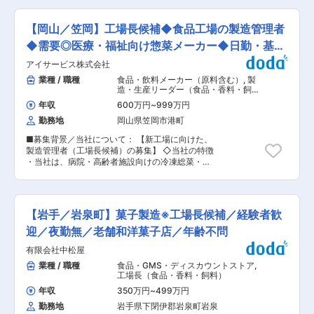
務の魅力 最新設備が整い、空調完備18〜20℃の
容： 本社や協力会社との渉外、その他管理業務な
快適・清潔な環境で勤務可能。衛生管理も徹底さ
ど、幅広い業務をお任せし、現場への調整や積極
れており、従業員が働きやすい環境が整っていま
【岡山／笠岡】工場長候補◆食品工場の製造管理者
的なアプローチをお願いします。 工場内の管理部
す。 ■就業環境 土日休み、残業は月平均20時間
門の責任者として、生産管理・購買管理・労務管
◆需要◎医療・福祉向け惣菜メーカー◆日勤・基本
程度。社員旅行やBBQなど福利厚生も充実してい
理・請求書対応・庶務業務など幅広い業務をプレ
ます。 ■想定されるキャリアパス 工場長候補と
土日休
アイサービス株式会社
イングマネージャーとしてマネジメントいただき
してご入社後、将来的には工場運営の中心とな
ます。 年々生産数量・出荷数量が増加するに中
業種 / 職種
食品・飲料メーカー（原料含む）
,
製
り、マネジメント経験や幹部職へのキャリアアッ
で、製造スタッフや物流スタッフが生産・出荷に
造・生産リーダー（食品・香料・飼
プも可能です。 ■企業の特徴/魅力 地域に根差し
集中できるよう、バックアップ部門ととして献身
料） 工場長（食品・香料・飼料）
つつ、グループ力と確かな技術力で安心・安全な
年収
600万円
~
999万円
的にサポートいただきます。 工場内はもちろん、
食品を安定供給。働きやすく成長できる職場で
勤務地
岡山県笠岡市港町
本社管理部門や取引先とも連絡を取り、協力し業
す。 変更の範囲：会社の定める業務
務を遂行いただきます。工場全スタッフがより働
■募集背景／当社について： 【新工場に向けた、
きやすい環境を実現できるようにご尽力いただき
製造管理者（工場長候補）の募集】 ◇当社の特徴
ます。 ■具体的な業務詳細： ・生産管理、在庫
・当社は、病院・高齢者施設向けの冷凍総菜・冷
管理、帳票管理、棚卸作業 ・原料や資材の発注業
凍弁当の製造・販売を行っています。現在、2工
務や管理 ・人員管理、メンバーの教育 ・安全衛
場体制で1日約20万食を製造し、全国の給食現場
生管理 ・勤怠管理、残業管理、入退社対応、慶弔
へ安定供給を行っていま
手続き ・経費処理、支払い入金対応、小口対応
す。 ・医療・介護
等 ■働く魅力： 更なる事業成長を目指している
【岩手／岩泉町】菓子製造※工場長候補／経験者歓
施設の厨房現場では深刻な人手不足が続いてお
当社では、工場でプレイングマネージャーとして
り、厨房運営の負担軽減は社会的課題となってい
迎／夜勤無／老舗和洋菓子店／年齢不問
現場で活躍しながら工場の経営に携わることがで
ます。当社は365日朝昼夕のメニューと共に当社
きます。各工場で日々活躍している工場マネジメ
有限会社中松屋
の製造する冷凍食品お届けすることで、給食厨房
ントのメンバーの想いや活動をぜひご確認くださ
業務の効率化と品質の安定を実現し、人手不足の
業種 / 職種
食品・GMS・ディスカウントストア
,
い。 【採用サイト：工場長インタビュー】
厨房現場の課題解決に貢献しています。 ◇募集背
工場長（食品・香料・飼料）
https://tenriku.jp/ld-company/message03 ■ミ
景 ・現在、2027年8月の稼働に向けて第3工場を
ッション： ・Max生産の担い手として、会社の最
年収
350万円
~
499万円
建設中です。今後さらに拡大が見込まれる需要に
前線で事業成長に貢献する ・40〜80名規模の工
勤務地
岩手県下閉伊郡岩泉町岩泉
対応するため、増産体制の強化と製造ラインの機
場・本社とのチームワークを高めて、工場をしん