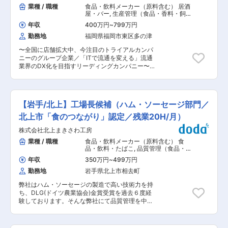
十まで全てを行う／お客様が望むものを提供し続
業種 / 職種
食品・飲料メーカー（原料含む） 居酒
ます。 ■同社について：麗しいこの水と南部赤松
ける地場安定企業】 当社は、図面を作成するとこ
屋・バー
,
生産管理（食品・香料・飼
をはじめとする深い森の奏でる唄を風土として、
ろからスタートし、設計、試作を経て、精密板
料） 工場長（食品・香料・飼料）
この地をふるさととした先人達の心意気を伝えな
年収
400万円
~
799万円
金、プレス加工、金型も自社生産できる体制が整
がら、同社は岩手のこころを託す菓子づくりにつ
勤務地
福岡県福岡市東区多の津
っており、お客様が望むものを作り続け、支持を
とめています。 変更の範囲：会社の定める業務
されてきました。自社で蓄積した技術を活かし
〜全国に店舗拡大中、今注目のトライアルカンパ
て、「この様なものが作れます」とこちらからお
ニーのグループ企業／「ITで流通を変える」流通
客様に提案して、製品化することもあります。当
業界のDX化を目指すリーディングカンパニー〜
社の技術力が高く評価され、上場企業・大手企業
■業務内容： このポジションでは、惣菜部門の製
とも直接取引を行っております。 変更の範囲：会
造責任者として、競合との差別化戦略を実現させ
社の定める業務
るための製造部門の構築を担って頂きます。 具体
的には、店舗数の拡大に伴う、製造部門の製造体
【岩手/北上】工場長候補（ハム・ソーセージ部門／
制や管理手法の強化をお任せしたいと考えており
ます。 ■業務詳細： 今後拡大させていく惣菜部
北上市「食のつながり」認定／残業20H/月）
門の製造責任者として下記のような業務を行って
株式会社北上まきさわ工房
いただきます。 入社後お任せする業務は、相談の
上決定いたします。 ・目標出荷数を実現できる工
業種 / 職種
食品・飲料メーカー（原料含む） 食
程管理、人員管理 ・ライン構成の適正化と生産計
品・飲料・たばこ
,
品質管理（食品・香
画策定 ・各種トラブルシューティング ・部門メ
料・飼料） 工場長（食品・香料・飼
年収
350万円
~
499万円
料）
ンバーのマネジメント ・他部署との調整業務など
勤務地
岩手県北上市相去町
■当社について： 今注目のトライアルカンパニー
の店舗総菜全般やリゾート事業や飲食事業におけ
弊社はハム・ソーセージの製造で高い技術力を持
るメニュー開発及び調理などを担っているのが
ち、DLG(ドイツ農業協会)金賞受賞を過去６度経
「明治屋」となります。 ■トライアルカンパニー
験しております。そんな弊社にて品質管理を中心
について： 2002年度に約200億円だった売上高
とした製造責任者を担当していただける方を求め
は、2024年度に約7,000億円以上達成、35倍近
ております。 ■業務内容：品質管理を中心とした
くの驚異的な成長を遂げています。そして2025
ハム・ソーセージの製造工程を幅広くご担当して