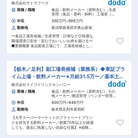
るため、価格競争ではなく価値で選ばれるプロダ
ける
株式会社サトウフーズ
図りながら、体調や様子を見ていただき、安心安
クト作りに携われます。 ◎自社キッチンで1食分
全に製造ができる環境を整備 ・製造設備が正常に
業種 / 職種
食品・飲料メーカー（原料含む）
,
生産
を開発する工程から、工場で5,000個単位の大量
動くように定期的に点検をしていただいたり、設
管理（食品・香料・飼料） 工場長（食
調理に落とし込む工程まで、設備や調理条件の違
備周辺の清掃などにも携わっていただきます。 ※
品・香料・飼料）
いを踏まえつつ、商品コンセプトと味を再現する
年収
350万円
~
599万円
万が一不具合が発生した場合は設備会社に依頼を
高度な「大量調理開発」に挑戦できます。 ◎OEM
勤務地
新潟県新発田市奥山新保
していただいたりと機械全体の保守作業もお願い
工場との関係構築・調整を通じて、設備面の制
します。 ■組織構成： 配属される本社工場は8名
約、人件費高騰による工賃調整など、外部パート
〜食品工場長候補／生産管理・計画など◇快適な
在籍しています。 殺菌室・充填室・品質管理室・
ナーとともに最適な生産体制を作り上げていく経
職場環境◎安全・安心でおいしいお肉を届ける〜
製造室と工程ごとに分かれており、各製造室に2
験ができます。 ◎大量生産体制の構築だけでな
■業務概要 食品製造工場にて、工場長候補として
名程度で製造をしています。 ■入社後の流れ：
く、その後の品質維持・味のバラつき防止まで含
生産ライン全体の管理・運営、スタッフマネジメ
入社後は正確に指示できるように、現場に一緒に
めて「どこでも美味しいものを届ける」「味のブ
ントを担っていただきます。 主に畜産製品や加熱
入っていただき、工場の製造工程を学んでいただ
レをなくす」という当社のこだわりを担保してい
惣菜製品（惣菜半製品）を扱い、老健施設給食食
きます。スタッフとコミュニケーションを取りな
く重要な役割を担えます。 変更の範囲：会社の定
材やスーパー、外食産業、生協向けに製品を安定
がら、業務の流れや製品知識を身に着けていただ
【栃木／足利】副工場長候補（業務系）◆東証プラ
める業務
供給する役割を担います。 生産計画の策定から品
きます。 ■当社の特長： ・仕事の幅の広さが、
質・工程・衛生管理まで、工場運営に関する幅広
イム上場・飲料メーカー※月給31.5万〜／基本土日
本求人の特徴です。規模としてはコンパクトです
い業務をお任せします。 ■業務詳細 ・工場全体
が、牛乳／アイス／バターを製造しており、身に
祝休
株式会社ライフドリンクカンパニー
の生産計画立案、工程・進捗管理 ・品質管理、衛
付くスキルは幅広いです。 ・乳製品は賞味期限が
生管理、食品安全マネジメントの実施と改善活動
業種 / 職種
食品・飲料メーカー（原料含む） その
短く、品質が命です。牛乳は牛から頂くので、毎
・最新設備を活用した製造効率・生産性向上の推
他メーカー
,
物流管理（ベンダー管理・
日量に変化があり、牛乳を無駄にしないように対
進 ・原材料発注・在庫管理、コスト管理 ・トラ
配送管理・受発注管理など） 工場長
応する事が求められます。その搾りたての牛乳を
年収
400万円
~
649万円
（食品・香料・飼料）
ブル発生時の迅速な対応、現場の安全確保 ・経営
美味しい状態で消費者に届けれるよう酪農地に工
勤務地
栃木県足利市新宿町
層や他部門との連携による工場運営の最適化 ■扱
場があり(早い)、最適な殺菌法、仕入れと供給の
うサービス 食肉加工品の開発・製造・販売、やわ
バランスで高品質を保っています。 ・基本的なク
【大手スーパーマーケットのプライベートブラン
らか畜肉食品（高齢者向け）、業務用・簡便調理
レーム等は直販店などで対応していきますので、
ドを担当する飲料メーカー／創業70年以上が経過
食品、惣菜・加熱食品などを製造しています。 ■
製造関係の業務に集中をしていただけます。 変更
しても、過去に執着しない自由な社風】 ※経験や
組織構成 作業スタッフや品質管理担当などと連携
の範囲：会社の定める業務
能力に応じて、副工場長、業務チームマネージャ
し、チームワークを重視した職場環境です。 ■業
ーのいずれかからスタートとなります※ ■業務内