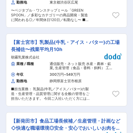
右されにくく、安定性が抜群。 上場企業の基盤の
勤務地
東京都渋谷区広尾
次期工場長候補として、製造部門全体の統括と育
もとで、腰を据えてキャリア形成が可能です。 ■
成を担えます。年に一度、自分のアイデアが商品
入社後の流れ 未経験でも安心の教育体制がありま
〜ベジタブル・ワンステップミール「GREEN
化される料理コンテストも開催されます。 ◎全国
す。 ・各製造ライン研修（工場全体の流れを理
SPOON」／多彩なカテゴリーの商品開発・製造
の一流ホテルと同レベルの製品づくりに携われま
解） ・先輩社員とOJTで保全業務を習得 ・徐々
に関われる◎／年間休日120日／転勤なし〜 ■業
す。OEMやEC事業も展開し、安定した経営基盤
に点検・修繕・管理業務へステップアップ ※資格
務内容： 製品製造における責任者の募集となりま
を持っています。 ■働き方： 休日休暇が定まっ
取得は会社がサポート （電気・設備・保全関連資
す。 OEM工場へ製造を委託しておりますが、協
ているのでプライベートの予定が組みやすく、ア
格など） ■職場環境 工場規模：50名程度 残業：
力体制をとっており、味作りから原材料の指定、
パート住まいの家賃30%負担制度（上限あり）も
月平均20時間 転勤なし／マイカー通勤OK 部署を
原価コントロールまで、細部までやり取りをして
あります。 ■配属先情報： 製造部門への配属と
【富士宮市】乳製品(牛乳・アイス・バター)の工場
横断して連携する風通しの良い環境 変更の範囲：
います。ただの取引先としてではなく、GREEN
なります。アットホームな雰囲気、風通しの良い
会社の定める業務
SPOONの事業を共に伸ばすパートナーとして向
長補佐〜残業平均月10h
職場であなたの経験を活かすことができます。 ■
き合っていただきます。 ■具体的には： ◇製造
会社・事業の特徴： 私たちはホテル・レストラ
朝霧乳業株式会社
委託先の探索 ◇OEM工場との条件交渉 ・新商品
ン・機内食向けに、洋食（フレンチ／イタリア
リリースまでのタスク管理・実行 ・価格 ・物量
業種 / 職種
通信販売・ネット販売 水産・農林・鉱
ン）を受注生産する「一流フレンチ工場」です。
・製造条件 ・期間 ・年間キャパなど ◇社内外の
業
,
生産管理（食品・香料・飼料） 工
世界のガストロノミーを探求し、伝統と技法を尊
情報の連携 ・価格 ・製造・納品スケジュール ・
場長（食品・香料・飼料）
重しながら価値ある製品を創造。国際基準の衛生
年収
300万円
~
549万円
製品歩留まり ・品質 ・イレギュラー対応など ◇
管理手法「HACCP」を導入し、安定企業として
勤務地
静岡県富士宮市根原
経済・社会情勢・市況に関する情報収集 ■当社で
社会に安全と美味しさを届けています。社員は約
働く魅力： ◎自社で企画・開発したオリジナル食
80名、家賃30％補助（上限あり）、平均残業は
■担当業務： 乳製品(牛乳／アイス／バター)の製
品を、外部OEM工場で大量生産しサブスクリプシ
月25時間程。休日休暇が決まっているため、プラ
造・生産管理・品質管理に関する全般の管理をご
ョンで届ける、D2C型のビジネスモデルに携われ
イベートも計画しやすい環境です。 変更の範囲：
担当いただきます。 今回ご入社いただく方には、
ます。 ◎成長フェーズの中心メンバーとして事業
会社の定める業務
工場長補佐として製造作業と製造設備の保守、原
成長に直結するポジションです。 ◎スムージー、
材料の購買等をお任せしていきます。 最初はでき
サラダ、スープ、メインディッシュ（ハンバー
るところから始めて頂き徐々に以下の業務をお任
グ、中華、カレーなど）といった多彩なカテゴリ
せします。 ■業務詳細： ・製造工程が円滑に進
ーの商品開発・製造に関われます。 ◎「商品の質
【新発田市】食品工場長候補／生産管理・計画など
むように製造オペレーターの適性を見て配置また
への徹底したこだわり」が他社との差別化要素で
は、どの様に作業をしてほしいのか等の指示出し
◇快適な職場環境◎安全・安心でおいしいお肉を届
あり、そのこだわりが販売価格にも反映されてい
・労務管理、現場の方々とコミュニケーションを