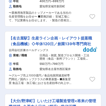
しつづけ、静岡県下での圧倒的な立ち位置を確立
年収
400万円
~
699万円
署（物流・購買・店舗部門等）との連携による業
すべく生産体制・品質管理・衛生管理の基準を維
勤務地
愛知県安城市新田町
務改善 ・スタッフへの業務指導や教育 ・記録管
持・発展を遂げて参ります。 ・本社機能のレベル
理、報告書の作成 ・新規設備導入や業務効率化提
底上げも視野にした組織運営を行う予定ですの
〜業務用海苔製品のトップメーカーである当社の
案 ■扱うサービス 「くら寿司」「無添蔵」「く
で、活躍に応える評価制度やポストを用意できる
生産管理職をお任せ〜 ■業務詳細： 安城工場に
ら天然魚市場」など、当社ブランド各店舗向けの
点も魅力の一つです。 ■地域の方々、働く従業員
て、下記業務をお任せします。 ・製造の受発注管
食材・商品の製造供給 ■組織構成 製造部門は複
の方を大事にしている会社です ・コロナ化におい
理 ・品質やコスト管理 ・資材の調達 ・新商品の
数の拠点とチームで構成されており、現場スタッ
て地域の為に次亜塩素酸水を工場で作製し、学校
製造対応 ・新しい生産技術の導入、検討 ・機械
フ・管理職・事務担当と連携しながら業務を進め
や医療関係、老人ホーム等無料で配布を行いまし
トラブルに対する対応 また将来的に工場長として
ます ■業務の魅力 業界唯一の“無添加”食材を提供
た。（合計15万t） ・セカンドキャリアとして従
のご活躍も期待しております。 ■この求人の魅
する現場で、品質と安全性を守りながら、多店舗
【名古屋駅】生産ライン企画・レイアウト提案職
業員の方にも今後長く働いていける環境づくりに
力： （1）キャリアアップが可能：将来的には管
展開を支えるやりがいを実感できます。業務改善
も積極的に取り組んでおります。 変更の範囲：会
理職として、マネジメントなど部門を牽引してい
（食品機械）◇年休120日／創業139年専門商社
や新サービス提案にも積極的に挑戦可能です。 ■
社の定める業務
ただくことを期待しています。 （2）ワークライ
教育体制 OJT研修や業務マニュアル、定期的な教
合同会社折兼ホールディングス
フバランス改善：年間休日123日残業35時間程度
育プログラムで未経験からでも着実にスキルを習
（3）企業の安定性：おにぎりの海苔などを製造
業種 / 職種
日用品・雑貨
,
製造プロセス開発・工法
得できます。 ■就業環境 シフト制勤務でメリハ
しておりますのでコロナなどでも製造量を落とす
開発（食品・飲料プラント） 工場長
リを持った働き方が可能です。各種手当や福利厚
ことなく安定 （4）人の良さ：面接でもお人柄を
（食品・香料・飼料）
生も充実しています。マイカー通勤可。 ■想定さ
年収
550万円
~
799万円
重視しておりますので素直で誠実な方が多いで
れるキャリアパス 時間帯責任者から拠点長、エリ
勤務地
愛知県名古屋市西区菊井
す。 ■組織構成： 安城工場は現在3名体制で生産
アマネージャー、全社管理職への昇格が可能で、
管理業務を行っています。 ※工場長1名／課長1名
多彩なキャリアを築けます。 ■企業の特徴/魅力
〜グループ売上1000億円／食品包装関連資材専
／係長1名 ■入社後の流れ： 入社後、1年程度
国内外で成長を続ける当社は、先進的な技術やサ
門商社／国内トップクラスの事業基盤~ ■募集背
は、安城工場にて、製造〜出荷までの一連の流れ
ービス導入、グローバル展開を積極的に推進して
景 食品工場・加工場における生産効率の向上や最
を習得いただきます。その後、OJTにて先輩の下
います。添加物除去や衛生・安全管理への徹底し
適な機器配置の提案など、これまで十分に対応で
で上記業務を覚えていただきます。また、将来的
たこだわりも高く評価されています。 変更の範
きていなかった領域へ事業を拡大しています。 お
には、係長、課長などへのステップアップを期待
囲：会社の定める業務
客様の課題解決により一層貢献していくため、体
しています。 ■当社の特徴： ・業務用海苔製品
制強化を目的として新たなメンバーを募集いたし
を年間約20億枚、乾燥加工している国内シェアト
【大分/野津町】しいたけ工場製造管理<将来の管理
ます。 ■お任せすること 食品工場・加工場の生
ップ企業で安定感抜群です。 ・大手コンビニ向け
産性向上を目的とした企画・提案ポジションで