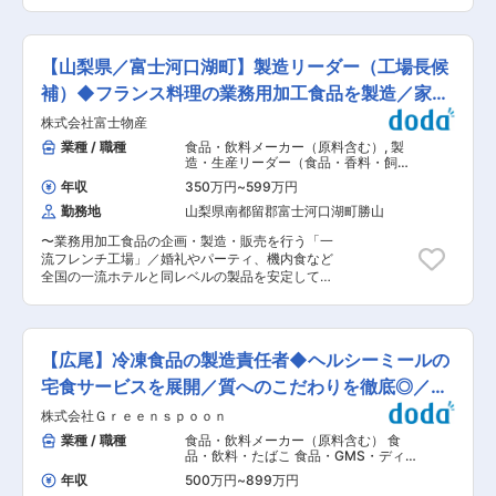
ル”— ■仕事内容 「餃子の王将」の製造工場に
椎茸製品の営業も担当しています。 また、お二人
て、生産設備やインフラ設備の維持管理・保全業
で新商品の開発も行っています。 例：干し椎茸を
務をお任せします。工場が止まることなく稼働し
味付けした新商品、椎茸エキスを使ったドレッシ
続けるために、トラブルを防ぎ、安定した生産体
ング ※今回は、第二工場でリーダーの元で工場の
【山梨県／富士河口湖町】製造リーダー（工場長候
制を守る重要なポジションです。 ＜具体的な業務
管理をしていただける方を募集しています。 ■キ
内容＞ ▼設備保全・メンテナンス 生産設備（製
補）◆フランス料理の業務用加工食品を製造／家賃
ャリアパス： 入社後、ゆくゆく（3〜5年後）は
造ライン）の点検・維持管理 ユーティリティ設備
自社製品の営業や新商品開発などにもチャレンジ
補助あり
株式会社富士物産
（電気・水・空調・蒸気など）の運用管理 設備の
にできる環境です。 ■当社の魅力： ◇特産の椎
不具合・トラブルへの一次対応 ▼予防保全・改善
業種 / 職種
食品・飲料メーカー（原料含む）
,
製
茸にこだわりをもって、二つの工場を持っていま
業務 定期点検・メンテナンス計画の立案・実行
造・生産リーダー（食品・香料・飼
す。そのため、お客様からの要望に対応できま
トラブル未然防止に向けた改善提案 稼働効率向上
料） 工場長（食品・香料・飼料）
す。 ◇新商品の開発にも積極的にチャレンジでき
年収
350万円
~
599万円
のための設備改善 ▼その他業務 工場内外の安全
る環境です。 ◇中小企業だからこその風通しのよ
勤務地
山梨県南都留郡富士河口湖町勝山
監視・巡回 建屋・付帯設備のメンテナンス 修繕
さもあります。 ◇親会社トーカンを通じた販売
業者・設備会社・官公庁との調整・対応 ■この仕
網、セントラルフォレストグループを通じた全国
〜業務用加工食品の企画・製造・販売を行う「一
事の魅力 ◎「止めない」ことで価値を発揮する仕
の販売網があります。 ■当社について： 名証メ
流フレンチ工場」／婚礼やパーティ、機内食など
事 工場では毎日、店舗で使用する食材を出荷して
イン市場上場グループである東海圏トップクラス
全国の一流ホテルと同レベルの製品を安定して受
います。 設備トラブルを防ぎ、稼働を支えること
の食品卸会社セントラルフォレストグループの製
注生産／国際的な衛生管理手法HACCPを導入〜
が、そのまま商品の品質・店舗の営業・お客様の
造子会社として、椎茸等の農海産乾物を加工・販
■仕事内容： 業務用加工食品の企画・製造・販売
満足につながります。 ◎“裏側から支える”プロフ
売を行っています。 親会社の「トーカン」は、東
を行う当社にて、洋食（フレンチ・イタリアン）
ェッショナル 表に出る仕事ではありませんが、設
海エリアに密着した総合食品商社で、製品供給量
を中心とした製造部門のリーダー候補として、統
備が正常に動くことで初めて製造が成り立ちま
【広尾】冷凍食品の製造責任者◆ヘルシーミールの
も安定しているのが特徴です。 変更の範囲：会社
括業務および若手育成をお任せします。 アミュー
す。「何も起きない状態をつくる」ことが最大の
の定める業務
ズ、オードヴル、肉料理、デザートなどの各製造
宅食サービスを展開／質へのこだわりを徹底◎／土
成果という、技術者ならではのやりがいがありま
セクションの統括や、他セクションとの連携・改
す。 ◎手に職がつく（市場価値の高いスキル） ・
日祝休
株式会社Ｇｒｅｅｎｓｐｏｏｎ
善を推進いただきます。工場長（シェフ）のサポ
機械・電気・設備管理の知識 ・メンテナンス技術
ート役として報連相を徹底し、新人の育成や
業種 / 職種
食品・飲料メーカー（原料含む） 食
・問題解決力・改善力 幅広い分野に触れること
HACCP実行委員としての指導も重要なミッショ
品・飲料・たばこ 食品・GMS・ディス
で、どの業界でも通用する技術力が身につきま
ンです。ゆくゆくは次期工場長を目指して必要な
カウントストア
,
購買・調達・バイヤ
す。 ◎安定企業で長く働ける 食品業界は景気に左
年収
500万円
~
899万円
ー・MD 工場長（食品・香料・飼料）
スキルを習得できます。 ■ポジションの魅力： ◎