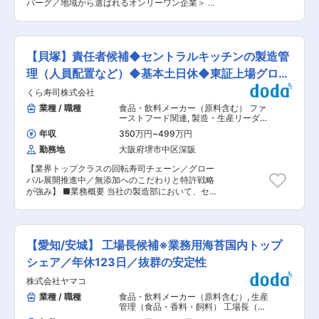
会社の定める業務
バーグ／地域から選ばれるオンリーワン企業＞ ■
ことも可能） ■当社について： 当社は、1978年
募集概要： ・「ふるさとの店」として愛される
の会社設立、商品の企画開発、デザイン、製造、
『炭焼きレストランさわやか』。 ・私たちのこだ
販売を全て自社で手掛ける、製造小売業というビ
わりは、牛肉100％のブロック肉を自社工場で加
ジネスモデルです。百貨店・駅・空港などの一等
工し、店舗へ届ける徹底した鮮度管理にありま
地に、お客様のニーズに合わせて数多くのブラン
【貝塚】責任者候補◆セントラルキッチンの製造管
す。 ・さらなる品質向上と、次世代の組織作りの
ドを世に生み出してきました。「東京ばな奈」
ため、製造現場の指揮を執る責任者を募集しま
理（人員配置など）◆基本土日休◆東証上場グロー
「ねんりん家」「シュガーバターの木」「チュー
す。 ■業務内容： ・静岡県袋井市にある本社工
リップローズ」など、人気ブランドを多数展開し
バル企業
くら寿司株式会社
場にて、ハンバーグの製造工程管理およびマネジ
ております。売上高461億円、過去最高業績を更
メント全般を担当いただきます。 ■業務詳細：
業種 / 職種
食品・飲料メーカー（原料含む） ファ
新中です。 変更の範囲：会社の定める業務
・製造管理：当日の出荷量に合わせた生産スケジ
ーストフード関連
,
製造・生産リーダー
ュールの管理・最適化。 ・品質・衛生管理：独自
（食品・香料・飼料） 工場長（食品・
年収
350万円
~
499万円
香料・飼料）
の微生物検査基準の遵守、HACCPに基づいた衛
勤務地
大阪府堺市中区深阪
生管理の徹底。 ・歩留まり管理：原料肉（ブロッ
ク肉）のトリミング工程における効率化とコスト
【業界トップクラスの回転寿司チェーン／グロー
管理。 ・労務マネジメント：製造スタッフ（社
バル展開推進中／無添加へのこだわりと特許戦略
員・パート）の採用、教育、シフト管理。 ・技術
が強み】 ■業務概要 当社の製造部において、セ
継承：「さわやかの味」を均一に保つための、肉
ントラルキッチンでの作業管理および時間帯責任
の挽き方や成形技術の指導。 ■当ポジションの魅
者候補として、製造現場の円滑な運営を担ってい
力： ・あなたの管理する工場から出荷されたハン
ただきます。具体的には、シフトごとに作業指示
バーグが、年間数百万人のお客様の「笑顔」に直
や人員配置・調整を行い、生産計画に沿った進捗
結します。 「静岡でしか味わえない鮮度」を支え
【愛知/安城】 工場長候補※業務用海苔国内トップ
管理や、他部署との連携を通じて安定した供給体
る、非常に責任が重く、かつ誇りの持てるポジシ
制を構築します。将来的には、管理業務全般をお
シェア／年休123日／抜群の安定性
ョンです。 ■当社の展望： ・2019年11月に袋井
任せするキャリアパスもご用意しています。 ■業
市に本社部門を移転致しました。工場の生産能力
株式会社ヤマコ
務詳細 ・セントラルキッチンでの現場運営（作業
の拡充、間接部門の連携強化を図ると共に、
手順の確認・指示、品質・衛生管理） ・シフトご
業種 / 職種
食品・飲料メーカー（原料含む）
,
生産
「2030年に50店舗展開」への事業拡大を目指し
との人員配置や出勤状況の確認、適切な調整 ・生
管理（食品・香料・飼料） 工場長（食
ています。レストランとしてのあるべき姿を追求
産計画の進捗管理、トラブル時の即時対応 ・他部
品・香料・飼料）