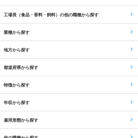
シフト管理 ◇商品開発、企画 ◇工場内の改善指
みがあるものを使用しております。 ・「育てる」
導 ◇生産、行程、品質管理 ◇原価管理 ◇安全衛
にこだわる：北上山地の澄んだ空気と緑に囲まれ
生指導 ◇京都TCの設備関連管理（故障時の対応
た直営農場で、40年近い飼育経験を持つ私たちが
工場長（食品・香料・飼料）の他の職種から探す
など） ■ブランド野菜事業： 2013年よりブラン
一頭一頭大切にこだわりぬいて健康で安心な豚を
ド野菜事業を立ち上げ、京野菜ブランド「洛市」
育てています。 変更の範囲：会社の定める業務
と地域野菜ブランド「地選」の２つのブランドに
て生産者から直接仕入れて自社工場で一次加工
業種から探す
し、小売事業者へ直接販売する自社流通のビジネ
スモデルを確立しております。 ＜京野菜ブランド
『洛市』＞ 『洛市』は京都で古くから見られる賀
地方から探す
茂の振り売りをモチーフに、生産者自ら新鮮野菜
を届けるような身近でおいしい京野菜ブランド目
指しています。 「九条ねぎ」「聖護院大根」など
京の伝統野菜をはじめ「小松菜」「胡瓜」など身
都道府県から探す
近な野菜も取り扱います。 洛市のご紹介：
https://www.rakuichi-yasai.com/ 『洛市』で
は、京都の伝統や文化を京野菜を通じて全国にお
特徴から探す
届けしています。京都は古の時代より食文化が発
達し、歴史ある料亭や舌の肥えたお客さまの近く
で、高い要求に応えながら生産が続けられてきた
京野菜が多くあります。それら京野菜の伝統と文
年収から探す
化を未来へ継承していくのが洛市の役割です。 変
更の範囲：会社の定める業務
雇用形態から探す
他の職種から探す