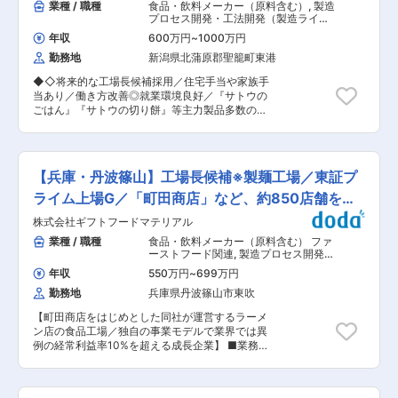
業種 / 職種
食品・飲料メーカー（原料含む）
,
製造
プロセス開発・工法開発（製造ライ
ン） 工場長（食品・香料・飼料）
年収
600万円
~
1000万円
勤務地
新潟県北蒲原郡聖籠町東港
◆◇将来的な工場長候補採用／住宅手当や家族手
当あり／働き方改善◎就業環境良好／『サトウの
ごはん』『サトウの切り餅』等主力製品多数の上
場食品メーカー◇◆ ■募集背景： 既存メンバー
の定年などにも備え、中長期的な組織強化のため
の採用です。 ■業務内容： お餅、もしくはパッ
クごはんの生産工場において、安全・品質管理な
【兵庫・丹波篠山】工場長候補※製麺工場／東証プ
どはもちろん、業務のデジタル化、安定生産に向
けた体制整備や業務改革をお任せします。 ■業務
ライム上場G／「町田商店」など、約850店舗を展
詳細： ご経験のある分野からお任せをいたしま
開
株式会社ギフトフードマテリアル
す。 ・安全、品質、人材育成、生産計画に対して
の予実管理、コスト管理、生産環境の改善および
業種 / 職種
食品・飲料メーカー（原料含む） ファ
業務企画 【変更の範囲：会社の定める業務】 ＜
ーストフード関連
,
製造プロセス開発・
改善例＞ 「工場内における安全管理、安全教育」
工法開発（製造ライン） 工場長（食
年収
550万円
~
699万円
品・香料・飼料）
「工場内の省人化、生産コストの見直し」 ■組織
勤務地
兵庫県丹波篠山市東吹
構成 同社の工場規模としては「150〜200名」ほ
どが1つの工場におります。 マネジメント規模と
【町田商店をはじめとした同社が運営するラーメ
してご認識ください。 ■入社後の期待： 生産本
ン店の食品工場／独自の事業モデルで業界では異
部長と連携し、生産効率、QCDS、工場業務のデ
例の経常利益率10%を超える成長企業】 ■業務概
ジタル化、改革を推進していただきます。 ■就業
要： 食品工場での、生産加工・生産管理業務、経
環境： ◎6年前の新オフィス移転を機に、オフィ
験によっては機械のメンテや生産管理などもお任
スカジュアルやフリーアドレス制等を導入し、働
せします。将来的には、工場長にお任せできる人
きやすい職場環境整備を進めております。 ◎毎週