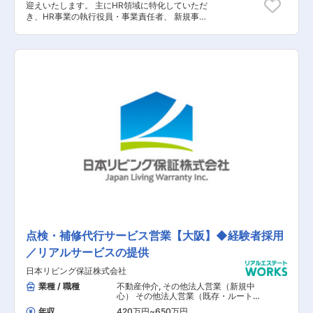
迎えいたします。 主にHR領域に特化していただ
き、HR事業の執行役員・事業責任者、 新規事業
立ち上げポジションなどへ配属を予定していま
す。 HR領域については、今後のじげんグループ
の核を担っていただく存在で、 事業戦略の立案か
らメンバーのマネジメントまで事業成長に関わる
ことが 同ポジションのミッションになります。
【具体的な業務内容】 ■事業戦略の立案 ■メンバ
ーのマネジメント、採用に関わる業務 ■サービ
ス、コンテンツの企画立案 ■事業計画 ■収支計画
■人員計画の立案 ■中期経営計画の策定 ■パート
ナー・クライアントのソリューション営業 ■既存
クライアントへの改善提案・リレーション構築
【担当者コメント】 同社は「生活機会の最大化」
を目指し、人材・不動産・生活領域において 事業
を展開する企業になります。ライフサービスプラ
ットフォーム事業では 現在40以上のメディアを
手掛けており、連結売上収益350億円超、
EBITDA100億円超の達成を目指し事業拡大を図
っています。 同ポジションはハイクラス求人とな
っており、経営視点を持ちながら、 事業の方向性
点検・補修代行サービス営業【大阪】◆経験者採用
を決定し、推進力を持って実行して頂ける方を期
／リアルサービスの提供
待しています。 じげんグループのコアメンバーと
して事業拡大に寄与していただきます。 企業と個
日本リビング保証株式会社
人をマッチングするサービスを提供からスタート
した同社ですが、 企業と個人、じげんに関わる全
業種 / 職種
不動産仲介
,
その他法人営業（新規中
ての人々の未来をつくる会社へと成長を遂げ 人生
心） その他法人営業（既存・ルートセ
ールス中心） その他代理店営業・パー
の岐路に立つすべての人の未来をアップデートす
年収
420万円
~
650万円