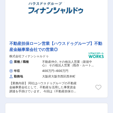
不動産担保ローン営業【ハウスドゥグループ】不動
産金融事業会社での営業◎
株式会社フィナンシャルドゥ
業種 / 職種
不動産仲介
,
その他法人営業（新規中
心） その他法人営業（既存・ルートセ
ールス中心） その他代理店営業・パー
年収
400万円
~
600万円
トナーセールス その他個人営業 その他
海外営業
勤務地
大阪府大阪市西区西本町
【業務内容】 同社はハウスドゥグループの不動産
金融事業会社として、不動産を活用した事業資金
調達を手掛けています。 今回は《不動産担保ロー
ン営業》として、資金を必要とする法人顧客や老
後の手元資金不足への不安を抱える個人に対する
融資提案をお任せ致します。 反響営業がメインと
なりますので、融資提案だけではなく反響を獲得
する為の土台作りもお願い致します。 【具体的な