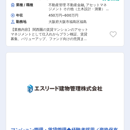
スされた住宅が、適正な資産価値評価を受けられ
業種 / 職種
不動産管理 不動産金融
,
アセットマネ
る社会を実現し、サステナブルな仕組みをつくる
ジメント その他（土木設計・測量） そ
の他（建築設計・積算）
こと「良いモノを、永く使う文化をこの国に根付
年収
450万円
~
600万円
かせたい」この想いから、住宅設備の延長保証サ
勤務地
大阪府大阪市福島区福島
ービスを開発し、ビジネスをスタートさせまし
た。現在は、【保証】【トークン】【リアルサー
【業務内容】 関西圏の賃貸マンションのアセット
ビス】を組み合わせた独自のソリューションの提
マネジメントとして仕入れからプラン検証、賃貸
供を通じ、住宅を中心に、様々な製品・サービス
募集、バリューアップ、ファンド向けの売買ま
に「安心」と「価値」を提供しています。【保
で、一気通貫でご担当いただきます。 【具体的な
証】【リアルサービス】の提供における各種依頼
業務内容】 ■関西圏の賃貸マンションマーケット
受付・手配・実施・費用精算などサービス提供全
の情報収集および分析 ■適切価格での仕入れ
般を担い、サービス提供に関する各種ＫＰＩを設
（反響中心のため新規開拓はほとんどございませ
定し、サービス提供品質の向上に日々努めていま
ん） ■満室稼働に向けたバリューアップ施策の推
す。まさに同社のサービスそのものを体現する部
進 ■賃貸マンション管理会社の選定および管理 ■
門であり、現場発信でのサービス改善も積極的に
賃貸条件の設定 ■ファンドへの売却および各種契
実施しています。今回配属される品質管理部は住
約書の作成（引き渡しまで） ■オーナーへの月次
宅検査をはじめとするリアルサービスの法人営業
レポート作成および報告 ■（必要に応じて）修繕
を担当とする営業チーム、住宅検査実施に関する
およびリニューアルの計画策定／推進 など 【担
実務を担う検査チーム、外部の修理協力会社の品
当者コメント】 同社は、人生100年時代とも言わ
質管理を担う品質管理チーム、の３チームで構成
れる現代社会において、良質なマンションを供給
されています。その中で営業として「アクティブ
することを社会的使命とし、グループ会社一体と
インスペクション」を中心に、住宅事業者に対し
なって適切に維持・管理して永く・多くの方にお
て営業・利用促進を行っていただきます。住宅関
住まいいただける「住む人の立場に立った住まい
連の営業経験を活かして積極的に営業に取り組ん
づくり」を経宮理念として成長を続けて参りまし
でいただける方を歓迎いたします。
た。今後、更なる成長を遂げるために、これまで
の主力事業のマンション分譲事業とグループ会社
事業を2本の柱とし、業組を拡大していく経営基
マンション管理・賃貸管理◆経験者採用／資格保有