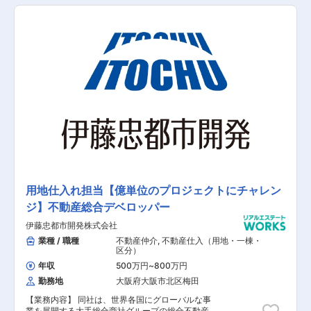
的な業務内容】 ■退去後の原状回復工事、クロス
の張り替えや間取りの変更、設備の入れ替えなど
の施工管理業務 ■施工計画策定 ■品質管理 ■工
程管理 ■安全管理 【担当者コメント】 マンショ
ン経営のオーナー様に対して経営コンサルティン
グサービスを提供する同社にて、リフォーム工事
における施工管理職の募集です。長期的にあらゆ
る物件に対応できるよう、様々なご経験を積む事
が出来ます。
用地仕入れ担当【億単位のプロジェクトにチャレン
ジ】不動産総合デベロッパー
伊藤忠都市開発株式会社
業種 / 職種
不動産仲介
,
不動産仕入（用地・一棟・
区分）
年収
500万円
~
800万円
勤務地
大阪府大阪市北区梅田
【業務内容】 同社は、世界各国にグローバルな事
業を展開する大手総合商社グループの総合不動産