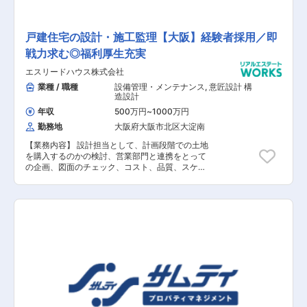
るため、管理員とコミュニケーションを図ってい
くことも重要になります。また、設備の交換工事
の提案も、必要に応じて行っていただく場合がご
戸建住宅の設計・施工監理【大阪】経験者採用／即
ざいます。一人当たり担当件数：10～13棟、60
戦力求む◎福利厚生充実
～80戸／棟、エリアは近畿一円をご担当いただき
ます。
エスリードハウス株式会社
業種 / 職種
設備管理・メンテナンス
,
意匠設計 構
造設計
年収
500万円
~
1000万円
勤務地
大阪府大阪市北区大淀南
【業務内容】 設計担当として、計画段階での土地
を購入するのかの検討、営業部門と連携をとって
の企画、図面のチェック、コスト、品質、スケジ
ュールの管理から、施工監理を担っていただきま
す。また、販売時の入居後のオーナーに対するア
フターフォロー業務まで幅広く担当する物件にト
ータルで関わっていただきます。 【具体的な業務
内容】 ■用地仕入れの計画・企画 ■図面のチェッ
ク ■コスト・品質管理 ■スケジュールの管理 ■
施工監理 ■入居後のオーナーのアフターフォロー
業務 【担当者コメント】 同社は、グループの
「住む人の立場に立った住まいづくり」をコンセ
プトにお客様のニーズに最も寄り添う「戸建て住
宅」の住まいのご提供を行っています。新築戸建
て領域を拡大していく上で、同社はグループ会社