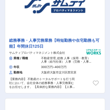
るシステムを導入しており、ライフワークバラン
スが整っているので、お子様が落ち着かれてから
復帰される方や、保育園迎えに行かれる方にも安
心して就業していただける環境です。（時差出勤
の対応がある場合、19時までダウンする時間を延
長） また、現在はグループ役職員、ならびに同社
関係者の皆様への新型コロナウイルスの感染リス
ク軽減と安全確保を目的に、ローテーションで在
宅ワークも取り入れており、感染予防と事業推進
の両立を目指した取り組みを行っております。 お
総務事務・人事労務業務【時短勤務や在宅勤務も可
子様が小学生以下の場合は、時間短縮勤務が可能
能】年間休日125日
となっていますので、ワークスタイルに合わせた
働き方を選ぶこともできます。
サムティプロパティマネジメント株式会社
業種 / 職種
不動産管理
,
総務 人事（採用・教育）
人事（給与社保） 人事（労務・人事制
度） その他人事
年収
300万円
~
400万円
勤務地
大阪府大阪市淀川区西宮原
【業務内容】 不動産のトータルサポートを行う同
社において、会社全体の総務事務・人事労務業む
をお任せします。 【具体的な業務内容】 【人事
労務の例】 ■新卒・中途・障がい者・派遣スタッ
フ等の採用活動・広告活動 ■新卒者・階層別の研
修体系立案・運営・教育支援 ■人事・評価・賃金
制度等の整備 ■昇給・昇格・人事異動対応 ■労務
対応（雇用管理・勤怠管理・出向者管理・ストレ