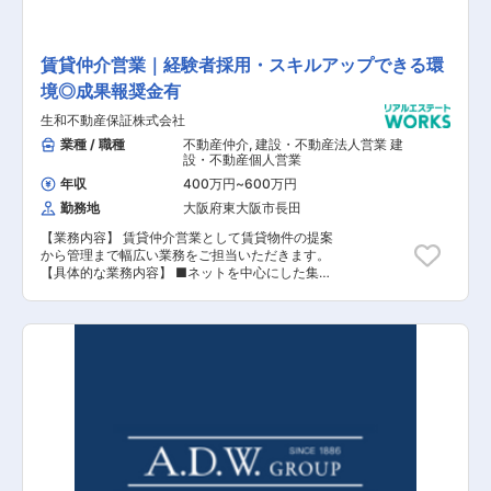
かな実績でお客様からの信頼を勝ち得ています。
総合建設業（ゼネコン）がルーツになりますの
で、物件品質や 技術力の高さは他社には真似する
ことが出来ないことも強さの一つです。 同ポジシ
賃貸仲介営業｜経験者採用・スキルアップできる環
ョンでは《支店長クラス》のハイキャリア採用と
境◎成果報奨金有
なっており、 営業責任者として裁量権が大きいポ
ジションへの配属となります。 実力主義で成果に
生和不動産保証株式会社
応じた報酬を獲得することができるため、 年収
2,000万円を確保することも可能となっていま
業種 / 職種
不動産仲介
,
建設・不動産法人営業 建
す。 設立から50年増収＆無借金経営を実現する
設・不動産個人営業
同社にて、安定基盤の元で 腰を据えて勤務が可能
年収
400万円
~
600万円
です。
勤務地
大阪府東大阪市長田
【業務内容】 賃貸仲介営業として賃貸物件の提案
から管理まで幅広い業務をご担当いただきます。
【具体的な業務内容】 ■ネットを中心にした集客
活動・来客対応 ■管理物件のPM・BM対応（空室
募集・滞納督促・リフォーム提案・建物維持管理
及び修繕提案） ■事業用賃貸の仲介 【担当者コ
メント】 同社は、中心都市の利便性の高い都心部
に建築したRC造の賃貸マンションで高い入居率
を誇り、設立以来、無借金経営を実現していま
す。サブリース事業やPM事業を軸に幅広いビジ
ネスにも挑戦しており、これからさらなる成長を
見込んでいます。 今回、大阪にて不動産賃貸仲介
営業を募集することとなりました。賃貸仲介営業
として賃貸物件の提案から管理まで幅広い業務を
ご担当いただきます。 生和不動産保証で採用後、