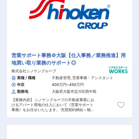
事業を軸に幅広いビジネスにも挑戦しており、こ
れからさらなる成長を見込んでいます。 今回、賃
貸マンションオーナーの代行として管理物件の収
益の最大化のため、プロパティマネジメントの業
務全般をお任せできる方を募集することとなりま
した。 オーナーと入居者の間に立ち、物件の管理
から入居者への対応まで幅広く業務をご担当いた
だくため、スキルアップとプロパティマネジメン
トの専門性をさらに高めることが可能です。 同社
の管理戸数は、年々増加しており現在は、4,800
戸以上、入居率は98％の業界最高水準を保持する
営業サポート事務＠大阪【仕入事務／業務推進】用
など年々成長を続けています。 また、社員の定着
地買い取り業務のサポート◎
率90％以上と働きやすい環境も魅力的です。業界
をリードする同社で様々な経験を積み、スキルア
株式会社シノケングループ
ップ・キャリアアップをしていただける方を歓迎
いたします。
業種 / 職種
不動産管理
,
営業事務・アシスタント
年収
400万円
~
450万円
勤務地
大阪府大阪市淀川区西中島
【業務内容】 シノケングループの不動産事業にお
けるアパート用地の仕入において《営業サポート
事務》をお任せいたします。 売買契約締結～物件
引渡しまでの工程において、取引業者への進捗確
認・各取引関連書類の回収・チェックなど、用地
買い取り業務のサポートをメインにお願いいたし
ます。 仕入事務や業務推進など多岐に渡る業務を
担っていただきますが、他のメンバーが1から業