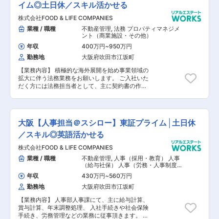
的には、お問い合わせがあってからのご対応とな
イム◎土日休／スキル活かせる
るため、テレアポや飛び込みなどの無理な営業は
株式会社FOOD & LIFE COMPANIES
ございません。 【具体的な業務内容】 ■既存・
新規のクライアントからのお問い合わせ対応 ■要
業種 / 職種
不動産管理
,
法務 プロパティマネジメ
望や予算のヒアリング（売却・購入） ■提携先の
ント（商業施設・その他）
金融機関や弁護士、会計士とタッグを組みながら
年収
400万円
~
950万円
業務を遂行 ■契約やローンなどの事務手続き
勤務地
大阪府吹田市江坂町
【担当者コメント】 圧倒的ブランド力の三菱地所
のグループ会社として、横の繋がりを存分に生か
【業務内容】 積極的な海外展開を始め事業領域の
しながら情報力や総合力を最大限に活用できま
拡大に伴う法務業務をお願いします。 ご入社いた
す！ また、フラットな環境で、部署ごとの隔たり
だく方には法務担当者として、主に契約書の作成
が存在せず、積極的に他部署などとも連携を取り
審査、 株式事務、取締役会の運営事務局、広告/
ながら業務を進められる環境です。大手グループ
販促物に関するコンプライアンスチェック （景品
ならではですが、充実した福利厚生が受けられる
表示法）を主に担当頂きます。 経営陣や事業部か
環境ですので、ご家庭を持ってからも安心して両
らの各種法律相談にも随時対応いただきます。 各
立することができます。
大阪【人事担当＠スシロー】東証プライム│土日休
種契約書案の検討や作成においては、リスクを抽
出/指摘し、 改善/修正案等を具体的に提案しま
／スキル◎英語活かせる
す。現場部署と共に協働いただくことを期待して
株式会社FOOD & LIFE COMPANIES
います。 将来的には英文契約書の作成・審査をは
じめとした海外子会社関連の法務業務や M&A関
業種 / 職種
不動産管理
,
人事（採用・教育） 人事
連業務などにも携わっていただきたいと考えてい
（給与社保） 人事（労務・人事制度）
ます。 ※ご経験や御志向によって、業務の担当を
その他人事
年収
430万円
~
560万円
決定いたします。 なお入社当初より海外関連の業
勤務地
大阪府吹田市江坂町
務を担って頂く事もございます。 【具体的な業務
内容】 ■契約書の作成、審査 ■取締役会の運営事
【業務内容】 人事部人事課にて、主に給与計算、
務局 ■株主総会の運営事務局その他持株会事務局
賞与計算、年末調整処理、 入社手続きや社会保険
等の株式実務に関わる業務 ■知的財産権（特許・
手続き、労務管理などの業務に従事頂きます。 人
商標・その他ブランド維持管理）に関する業務 ■