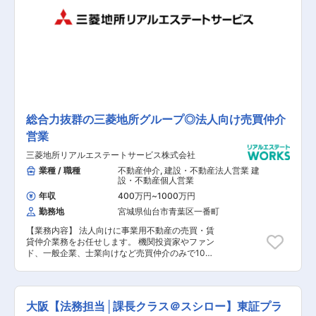
ADワークスグループは持株会社体制に移行し、
グループ全体がこの4月に新たなスタートを切る
ことになりました。 中核事業である国内収益不動
産事業に加え、米国ロサンゼルスでも国内で培っ
た事業モデルを展開。収益不動産の仕入れから販
売、そしてその後の永続的な顧客アフターフォロ
ーなど一気通貫の資産運用バリューチェーンを築
いてきました。今後は、同社グループが培い、成
長してきた基盤を軸に、収益不動産から発展し、
【幅広い資産ソリューション】の提案を実現する
総合力抜群の三菱地所グループ◎法人向け売買仲介
グループへとステップアップを目指します。
営業
三菱地所リアルエステートサービス株式会社
業種 / 職種
不動産仲介
,
建設・不動産法人営業 建
設・不動産個人営業
年収
400万円
~
1000万円
勤務地
宮城県仙台市青葉区一番町
【業務内容】 法人向けに事業用不動産の売買・賃
貸仲介業務をお任せします。 機関投資家やファン
ド、一般企業、士業向けなど売買仲介のみで10の
部署がございます。多種多様な業態・業種のクラ
イアントのニーズや要望に応え、不動産の購入・
売却をご対応頂きます。物件の平均取り扱い額は
約2億5,000万円であり、要望によっては100万
大阪【法務担当│課長クラス＠スシロー】東証プラ
円〜100億円規模の物件も扱って頂きます。基本