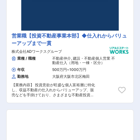
セイワ不動産への出向となりますが地元に根差し
た総合不動産として賃貸仲介を中心に売買や管理
など幅広いお客様のニーズに対応しているのが特
徴です。 不動産のプロフェッショナルとして今ま
での経験を活かしていただける方を求めておりま
す。入社後は、経験に応じて業務をお任せします
が頑張った成果に対して成果報奨金の支給がある
営業職【投資不動産事業本部】◆仕入れからバリュ
などやりがいがあり、目に見える評価も成長でき
ーアップまで一貫
る環境です。 業界をリードする同社で様々な経験
を積み、スキルアップ・キャリアアップをしてい
株式会社ADワークスグループ
ただける方を歓迎いたします。
業種 / 職種
不動産仲介
,
建設・不動産個人営業 不
動産仕入（用地・一棟・区分）
年収
500万円
~
1000万円
勤務地
大阪府大阪市北区梅田
【業務内容】 投資意欲が旺盛な個人富裕層に特化
し、収益不動産の仕入れからバリューアップ、販
売などを手掛けており、さまざまな不動産投資ソ
リューションに対応すべく、１棟レジデンスや１
棟オフィスを中心とした収益不動産の仕入れから
売却までを一貫してご担当いただきます。 【具体
的な業務内容】 ■仕入れ 仲介会社等から情報収
集を行い、調査、買取） ■バリューアップ 稼働
率アップ、リノベーション等によるバリューアッ
プ） ■売却 仲介会社等から買主の紹介を受け、
売却 【担当者コメント】 同社は、2015年に東京
証券取引所 市場第一部へ上場。2020年4月1日に