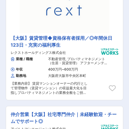
【大阪】賃貸管理◆資格保有者採用／◎年間休日
123日・充実の福利厚生
レクストホールディングス株式会社
業種 / 職種
不動産管理
,
プロパティマネジメント
（住居・賃貸管理） アフターメンテナ
ンス（マンション・戸建）
年収
400万円
~
600万円
勤務地
大阪府大阪市中央区本町
【業務内容】 賃貸マンションオーナーの代行とし
て管理物件（賃貸マンション）の収益最大化を目
指しプロパティマネジメントの業務全般をご担当
いただきます。近畿を中心に全国を対象エリアと
して自社ブランドを含む、マンション・アパート
を担当して頂きます。 【具体的な業務内容】 ■
市場のマーケティング調査、プロモーション企画
仲介営業【大阪】社宅専門仲介｜未経験歓迎・チー
等のリーシング業務 ■オーナーへのリフォームや
工事提案。家賃設定の相談 ■入居者に対しての入
ムでサポート◎
居審査や収金管理 ※レクトスホールディングスの
アパルトマンエージェント株式会社