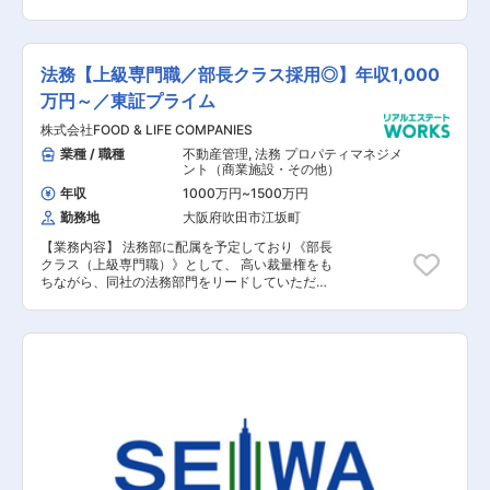
事課では、社員約2600名、パート・アルバイト
社内規定管理 ■適時開示や有価証券報告書作成等
約6万人の給与計算業務を一手に引き受けており
の開示業務 ■コンプライアンス（教育研修、プラ
ます。 現状、締め支払いは月末翌月15日払いとな
イバシー関連、景品表示法関連） ■M&Aや合
っておりますので、 月の前半の業務が忙しくなる
弁、事業提携等のサポート業務 ■海外子会社を含
法務【上級専門職／部長クラス採用◎】年収1,000
傾向にあります。 また、今後のキャリアビジョン
む子会社管理業務 ■各種法律相談対応 ■紛争係争
としては、最初のスタートは社員給与業務となり
万円～／東証プライム
対応 【担当者コメント】 黙々と仕事をこなす職
ますが、 パート・アルバイト給与業務や労務管
人気質の組織というよりは、コミュニケーション
株式会社FOOD & LIFE COMPANIES
理、 海外赴任者対応なども同部署で行っておりま
を大事に お互いに相談しながらチームプレーで仕
すので、 経験に応じて対応の幅を広げて頂きたい
業種 / 職種
不動産管理
,
法務 プロパティマネジメ
事を進めます。 東京事務所勤務に関しては、1名
と考えております。 【具体的な業務内容】 ■給
ント（商業施設・その他）
での勤務になることが想定されるため、 自律して
与計算、賞与計算、年末調整処理 ■入社手続きや
業務が可能な専門人財を求めます。 また、将来的
年収
1000万円
~
1500万円
社会保険手続き、労務管理 ■海外赴任者対応
に部長以上のポジションを担う、ということにな
勤務地
大阪府吹田市江坂町
【担当者コメント】 部門の在籍人数は社員8名、
れば、 大阪本社への異動を打診される可能性がご
パートタイマー3名、派遣2名で構成しており、
ざいます。 月2回以上の大阪出張を想定していま
【業務内容】 法務部に配属を予定しており《部長
社員対応とパート・アルバイト対応にチームを分
す。
クラス（上級専門職）》として、 高い裁量権をも
けております。 ご入社頂く方には、社員対応のチ
ちながら、同社の法務部門をリードしていただき
ームからスタートして頂く予定です。
ます。 マネジメントの他にも、法務担当者として
の活躍も期待しており、 各種法律相談・改善／修
正案等の具体的な提案も担っていただきます。 将
来的には海外子会社関連の法務業務やM&A関連業
務などにも、 積極的に携わっていただきたいと考
えています。 【具体的な業務内容】 ■国内外事
業に関する契約審査 （日本語契約（7割）：中国
語契約（3割）：英語契約数件） ■国内外事業の
契約雛形等の作成・改定 ■国内外事業の新規事業
の構築 ■既存事業の変更に伴う法的な整理やサポ
ート ■国内外の係争対応 ■法令改正等に伴うリス