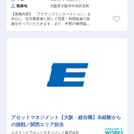
トナーセールス その他個人営業 その他
る、 「総合ライフプラットフォームカンパニー」
海外営業
勤務地
大阪府大阪市中央区瓦町
を目指しており、 年々急成長を遂げる同社にて更
なるキャリアアップが可能となっています。
【業務内容】 「アクティブインスペクション」を
中心に、住宅事業者に対して営業・利用促進の実
施を行っていただきます。また、外部の修理協力
会社の開拓やリレーションシップ構築、リアルサ
ービス領域における全般の法人営業をご担当いた
だきます。 ＜アクティブインスペクションとは＞
・住宅の定期点検の様子を全て動画で収録し、専
用アプリで報告を行うサービス。 ・最新の機材を
利用し、検査・点検箇所を撮影。 ・活字の報告書
よりも分かりやすく、おうちのログとして将来に
残すことができる。 【具体的な業務内容】 ■住
宅事業者への営業：単独営業又はフィールドセー
ルスと同行 ■修理会社等協力会社の開拓：住宅関
係の知識を活かしながら、サービス提供を行う上
で適当な会社を開拓 ■住宅事業者との折衝交渉：
住宅事業者側の目線に立ち、サービス提供に必要
な情報をヒアリング、寄り添う ■検査手配の統
括：東京本社の検査チームと協力 ■その他イレギ
ュラー対応 【担当者コメント】 日本の木造戸建
住宅は、一般的に法定耐用年数である22年で、そ
の資産価値はゼロとなるとされています。一方
で、適切なメンテナンスを実施した住宅は法定耐
アセットマネジメント【大阪・総合職】未経験から
用年数を超えても、安心・安全に住み続けること
の挑戦／関西エリア担当
が可能です。ここに、現在の日本における住宅の
資産価値算定における制度と実態のギャップがあ
エスリードアセットマネジメント株式会社
ると、私たちは考えています。適切にメンテナン