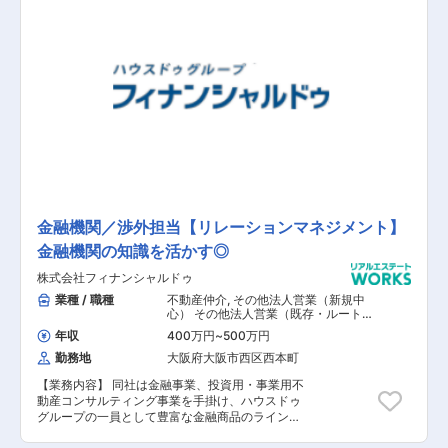
業務内容】 ■お客様から問合せ対応 ■担当物件の
査定・担保調査 ■融資可能額算出 ■申込書受領・
融資実行 ■FC加盟店様やその他不動産業者様へ
の商品紹介 【担当者コメント】 同社の強みは
《ハウスドゥグループ》だからこそ、600店舗以
上を擁するFCネットワークにより地場の正確な不
動産相場を把握することができ、目利きやノウハ
ウを有しながら融資提案を行える点になります。
不動産担保ローンはまだまだポテンシャルを秘め
た領域であり、事業の成長フェーズならではのス
ピード感や、やりがいを感じられる仕事内容にな
っています。
金融機関／渉外担当【リレーションマネジメント】
金融機関の知識を活かす◎
株式会社フィナンシャルドゥ
業種 / 職種
不動産仲介
,
その他法人営業（新規中
心） その他法人営業（既存・ルートセ
ールス中心） その他代理店営業・パー
年収
400万円
~
500万円
トナーセールス その他個人営業 その他
海外営業
勤務地
大阪府大阪市西区西本町
【業務内容】 同社は金融事業、投資用・事業用不
動産コンサルティング事業を手掛け、ハウスドゥ
グループの一員として豊富な金融商品のラインナ
ップを取り揃え積極的に展開しております。 今回