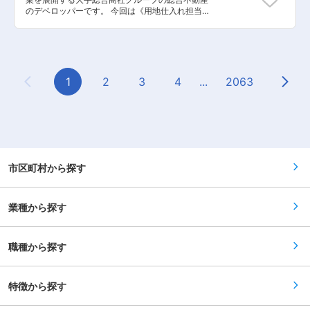
のデベロッパーです。 今回は《用地仕入れ担当》
として、主に関東圏の立地において、マンショ
ン、ホテル、ビル、物流倉庫等の用地仕入をお任
せ致します。 少数精鋭でビッグプロジェクトに携
わって頂き、チームで成功に導いて頂きます。
【具体的な業務内容】 ■用地情報のソーシング ■
物件調査およびマーケティング ■事業収支計画の
1
2
3
4
...
2063
Previous Page
Next
作成 ■地権者との売買 【担当者コメント】 同社
では開発セクションを大きくわけて二つに捉えて
おり、「用地仕入れ」と「事業設計の立案推進
（土地に付加価値をつける）」としています。 プ
ロジェクトを成功に導く、大胆な企画や発案、実
行者は現場社員であり、入社後は裁量権を持って
積極的にチャレンジ出来る環境がございます。
市区町村から探す
業種から探す
職種から探す
特徴から探す