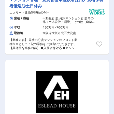
盤を構築していきます。その中で関西エリアは
者優遇◎土日休み
2023年うめきた新駅開業を皮切りに、万博開催
やIR誘致活動、複合商業施設の開発などインバウ
エスリード建物管理株式会社
ンド需要の増加も合わさり、交通網も含め今後も
エリア全体での開発が行われ、2020年以降の日
業種 / 職種
不動産管理
,
分譲マンション管理 その
本経済を牽引していく力のある都市です。今回、
他（土木設計・測量） その他（建築設
計・積算）
関西エリアでアセットマネジメントをご担当いた
年収
450万円
~
700万円
だける方をを募集することとなりました。事業本
勤務地
大阪府大阪市北区大淀南
部 投資戦略事業部は2021年5月に新設され、現在
は部長1名（40代）のみですが、事業拡大に向け
【業務内容】 同社の分譲マンションのフロント業
増員募集となります。仕入れから売却まで一連の
務担当として下記の業務をご担当いただきます。
流れを経験することができ「不動産管理のスペシ
【具体的な業務内容】 ■入居者様対応 ■マンショ
ャリスト」として大きく成きるポジションです。
ン管理業務に関する書類作成などの事務作業 ■管
また、経営層との距離が近いことから経営視点を
理組合の運営サポート ■担当物件の管理業務全般
養うことができ、将来の幹部候補としてご活躍い
など 【担当者コメント】 同社は、より快適なマ
ただけることを期待しております。
ンションライフを実現するために、充実したマン
ション管理業務を始め、大規模修繕工事まで一貫
した建物管理を行っております。 今回、マンショ
ン管理・賃貸管理をご担当いただける方を募集す
ることとなりました。管理組合の運営サポートと
して、管理組合主催で定期的に行われる総会、理
事会へ出席、運営や進行、議事録などの書類作成
を行っていただきます。また、予算管理や会計報
告書の作成作業などもお任せいたします。マンシ
ョン内での円滑な共同生活を維持するため、マン
ション管理の最前線にて活躍いただくポジション
です。設備のチェックや巡回などを、定期的に行
っていただき、問題が発生していないかを確認す