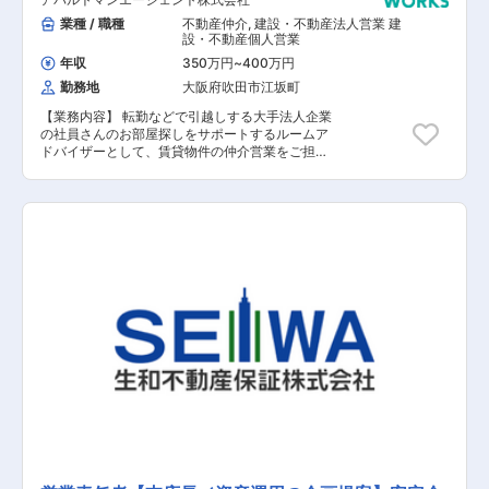
グループ企業である株式会社リアルエステートに
てご勤務いただきます。 【担当者コメント】 同
業種 / 職種
不動産仲介
,
建設・不動産法人営業 建
社のグループ企業である株式会社リアルエステー
設・不動産個人営業
トは、「投資」から、「管理」まで不動産の一貫
年収
350万円
~
400万円
したサービスを提供する総合企業です。首都圏・
勤務地
大阪府吹田市江坂町
名古屋・関西中核都市を中心とした収益マンショ
ンの開発・仕入れを行う「不動産開発・仕入事
【業務内容】 転勤などで引越しする大手法人企業
業」をはじめ、お客様のご要望に合わせて居住用
の社員さんのお部屋探しをサポートするルームア
や税金対策なども提案する「不動産販売・仲介事
ドバイザーとして、賃貸物件の仲介営業をご担当
業」、実際にマンションの管理業務に携わる「不
いただきます。 【具体的な業務内容】 ■総務人
動産管理事業」など、不動産に関する事業を幅広
事部や大手社宅代行会社からの、お部屋探しの依
く行っております。マンションの一室を販売す
頼（反響/飛込み・テレアポ無） ■依頼データを
る、あるいは賃貸として貸し出す、管理を行うな
元にお部屋探し ■お客様のご要望（予算、間取
ど一つ一つを行う企業様はありますが、トータル
り、地域等）をメールや電話でお聞きし、条件に
して一貫した仕事ができるのは当社の魅力です。
沿った物件を各地域不動産会社や大家さんに問合
会社設立以来築いてきた実績とお客様からの信頼
せ検索 ■物件資料や写真をメール等で送付 ■分か
を背景に、現在では売り上げを3年連続160%伸ば
りづらい部分はお電話等で数回お打合せ ■後日ご
しております。また、従業員数3名から始まった
来店時に、車で現地へご案内 ※現地案内は1日1
当社は設立から5年で従業員数50名へと拡大して
件目安 ■物件決定後は人事総務部担当者様などと
おります。今後も成長を続ける当社で、周りのメ
手続き 【担当者コメント】 同社は、不動産賃
ンバーと共に成長していきたいという方のご応募
貸・売買及びその仲介業、マンション管理・サブ
お待ちしております。
リース、リノベーション・建築プランニング、転
勤留守宅管理、プロパティマネジメント、貸し店
舗・貸事務所の賃貸仲介などの事業を展開してい
ます. 今回、転勤などで引越しする大手法人企業
の社員さんのお部屋探しをサポートするルームア
ドバイザーとして、賃貸物件の仲介営業をお任せ
できる方を募集することとなりました。 通常の賃