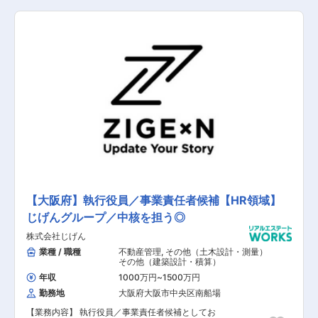
は《金融機関への渉外担当》として、銀行の各支
店に所属する渉外担当・営業担当者へのリバース
モーゲージの案件取り組みに対する啓蒙活動から
申込獲得までの営業促進に関するアドバイス等を
行って頂きます。 【具体的な業務内容】 ■金融
機関へのリバースモーゲージの啓蒙活動・申込獲
得 ■金融機関の新規開拓営業 ■金融機関本部への
働きかけ 【担当者コメント】 同社はリバースモ
ーゲージ市場において、マーケットのトップラン
ナーとして成長を続けています。 リバースモーゲ
ージは2013年頃から老後資金対策や相続対策と
して注目されており、提供を開始する金融機関も
増価傾向にございますので、啓蒙活動・申込獲得
がしやすい状況が続いています。 金融関係出身の
社員も多く、在籍社員のほとんどが中途社員で構
成されており、これまで培ってきた金融機関の知
識を最大限に活かすことが出来る職場環境です。
【大阪府】執行役員／事業責任者候補【HR領域】
じげんグループ／中核を担う◎
株式会社じげん
業種 / 職種
不動産管理
,
その他（土木設計・測量）
その他（建築設計・積算）
年収
1000万円
~
1500万円
勤務地
大阪府大阪市中央区南船場
【業務内容】 執行役員／事業責任者候補としてお