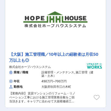
務を指導致しますのでご安心ください。 【具体的
な業務内容】 ■取引業者への進捗確認 ■各取引関
連書類の回収、チェック ■用地買い取り業務のサ
ポート ■契約書作成・確認 ■土地仕入の買付金・
司法書士への手数料など請求・支払い ■取引業者
等への電話連絡（進捗確認等） ■取引業者等への
依頼・発注業務 ■スケジュール・進捗管理 ■スケ
ジュール・進捗管理表の更新 ■一般事務業務 ■物
件調査（インターネットでの簡易調査・役所調
査・現地調査） 【担当者コメント】 シノケング
ループは不動産投資に関わる一連のビジネスを自
社一貫体制で展開しており、グループ会社は約30
社となっており、ホールディングカンパニーとし
て多種多様な事業を手掛けています。 今回配属を
【大阪】施工管理職／10年以上の経験者は月収50
予定しているシノケンプロデュースは用地仕入か
万以上も◎
ら設計・施工から販売までを手掛けており、シノ
ケングループの中核を担う事業会社となっており
株式会社ホープハウスシステム
ます。 同ポジションでは業界経験不問となってお
り、これまでの営業事務としてのご経験を活かす
業種 / 職種
設備管理・メンテナンス
,
施工管理（建
ことが出来る環境です。安定した経営基盤や職場
築・土木）
環境が整っておりますので、長期的に事務職を希
年収
450万円
~
700万円
望される方にはお勧めの案件になっています。 業
勤務地
大阪府吹田市江の木町
界の専門業務知識については入社後に習得してい
ただくことが出来ますので、業界未経験者の方も
【業務内容】 賃貸マンションのリフォーム・リノ
安心して入職いただくことが可能です。
ベーション工事における施工管理業務全般をご担
当頂きます。キャリアに合わせて大規模修繕工事
もご担当頂くため、長期的にあらゆる案件に対応
出来るように経験を積んでいただけます。 【具体