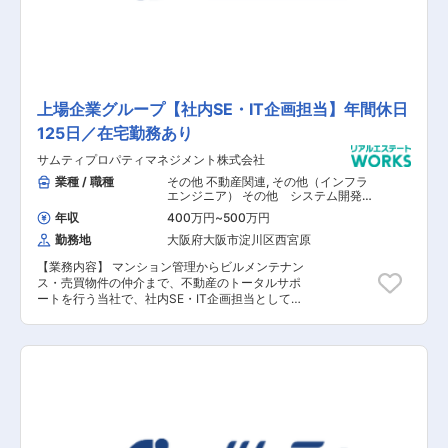
が扱う戸建て住宅の企画・設計・設計監理をお任
せいたします。主に、意匠、構造設計、監理のチ
ェックやアフターフォローの業務を担当していた
だきます。また、設計業務や届出、管理業務の実
務は設計事務所に依頼するため、その図面のチェ
ックや施工監理もお任せいたします。同社は、安
定した就業環境として設計職の勤続年数は6～20
上場企業グループ【社内SE・IT企画担当】年間休日
年、離職率も極めて低い環境です。設計職は全員
125日／在宅勤務あり
が中途社員となり、とてもなじみやすいく、平均
残業時間も40時間程度、残業代も別途支給、資格
サムティプロパティマネジメント株式会社
手当や充実の福利厚生で安定して働くことができ
ます。また、企画、提案の段階から深く業務に関
業種 / 職種
その他 不動産関連
,
その他（インフラ
わっていけることが何よりの醍醐味です。多数の
エンジニア） その他 システム開発・
運用
部門と関わり、一緒に喜びを分かち合える環境も
年収
400万円
~
500万円
魅力的です。
勤務地
大阪府大阪市淀川区西宮原
【業務内容】 マンション管理からビルメンテナン
ス・売買物件の仲介まで、不動産のトータルサポ
ートを行う当社で、社内SE・IT企画担当として、
ITサポートやヘルプデスク、システムやアプリ導
入、インフラ整備などの業務をご担当いただきま
す。 【具体的な業務内容】 ■IT戦略の立案・推進
■新デバイス、新システム導入時の打合わせ ■IT
サポート業務（PCやアプリの設定対応、社員か
らの問合わせ対応、デバイス管理業務、システム
セキュリティ対応、サーバー対応、各種アプリ対
応） 【担当者コメント】 現在働き方改革の一環
として、18時にはPCの電源が自動的にダウンす