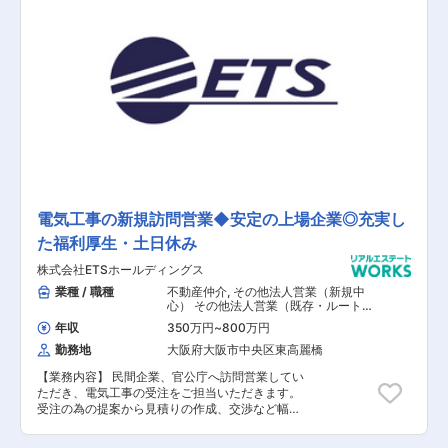
スチェック等） 【総務業務の例】 ■福利厚生管
理（借上げ社宅・社内慶弔等） ■対外慶弔対応 ■
各種許認可届出 ■社用車管理 ■社内行事運営 ■
事務所契約管理 ■防災対応 ■取引信用調査 ■社
内システム全般 ■上記に関する社内承認手続き ■
諸規程整備 ■その他庶務業務等 【担当者コメン
ト】 現在働き方改革の一環として、18時にはPC
の電源が自動的にダウンするシステムを導入して
いるほか、完全週休2日（土日祝休み）となって
いるため、ライフワークバランスが整っており、
お子様が落ち着かれてから復帰される方や、保育
園迎えに行かれる方にも安心して就業していただ
ける環境です。 また、現在はグループ役職員、な
らびに同社関係者の皆様への新型コロナウイルス
電気工事の新規訪問営業◆安定の上場企業◎充実し
の感染リスク軽減と安全確保を目的に、ローテー
た福利厚生・土日休み
ションで在宅ワークも取り入れており、感染予防
と事業推進の両立を目指した取り組みを行ってお
株式会社ETSホールディングス
ります。 お子様が小学生以下の場合は、時間短縮
勤務が可能となっていますので、ワークスタイル
業種 / 職種
不動産仲介
,
その他法人営業（新規中
に合わせた働き方を選ぶこともできます。 総務ス
心） その他法人営業（既存・ルートセ
ールス中心） その他代理店営業・パー
タッフは、現在6名で全員女性で、30代〜40代が
年収
350万円
~
800万円
トナーセールス その他個人営業 その他
中心となった平均勤続年数8年以上のメンバーば
海外営業
勤務地
大阪府大阪市中央区東高麗橋
かりです。 子育てしながらでも働きやすい環境が
整備されているため、離職率も低く、「出産して
【業務内容】 民間企業、官公庁へ訪問営業してい
も戻ってきたい会社」として社員からも好評を得
ただき、電気工事の受注をご担当いただきます。
ています。
受注の為の提案から見積りの作成、交渉など幅広
い業務に携わっていただきます。 【具体的な業務
内容】 ■民間企業、官公庁への訪問 ■提案資料、