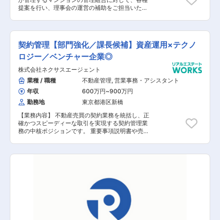
提案を行い、理事会の運営の補助をご担当いただ
きます。そのため業務において対人折衝が求めら
れます。 【具体的な業務内容】 ■マンション管
理組合との折衝 ■月次報告書や総会議案書の作成
■総会・理事会の運営 ■管理員への巡回指導(清
契約管理【部門強化／課長候補】資産運用×テクノ
掃及び植栽等の美観状況チェック ) ■共用施設の
管理方法、駐車場運営、防犯対策、漏水対応等 ■
ロジー／ベンチャー企業◎
不動産仲介業者、清掃業者等との交渉 等 【担
株式会社ネクサスエージェント
当者コメント】 同社は大手電力グループに属する
マンション管理会社でマンション管理事業は歴史
業種 / 職種
不動産管理
,
営業事務・アシスタント
が長く、深く携われており、個々のマンションの
年収
600万円
~
900万円
特性とお客さまのニーズに対応した管理を考えノ
ウハウを積み重ねているため、高いサービス品質
勤務地
東京都港区新橋
を誇っています。関西圏で培ったノウハウを武器
【業務内容】 不動産売買の契約業務を統括し、正
に、首都圏への進出を果たし、成長を続けていま
確かつスピーディーな取引を実現する契約管理業
す。また、全ての従業員、特に実際に入居者と接
務の中核ポジションです。 重要事項説明書や売買
する管理員に対して、入社時はもちろん、常に多
契約書の作成・チェックを中⼼に、法務・営業・
様化し続ける顧客のニーズに対応していくため、
顧客など多くの関係者と連携しながら、 コンプラ
業務に携わった後も定期的な研修を行い、管理業
イアンスを遵守し、契約の適正性と安全性を担保
務の品質改善、サービスの向上、設備や機器に対
する業務をお任せします。 また、チームの業務効
する知識習得を行っています。なお、中途入社は
率化やメンバーの教育・マネジメントにも携わ
多数ですのでハンデはありません。スキルに応じ
り、 契約業務のスペシャリスト集団を牽引してい
た役職・待遇を考えています。
ただくことを期待しています。 【具体的には】
■ 契約管理業務の統括 ■ コンプライアンス・法
令遵守の徹底 ■ 組織マネジメント・業務改善 ■
社内外の調整・交渉