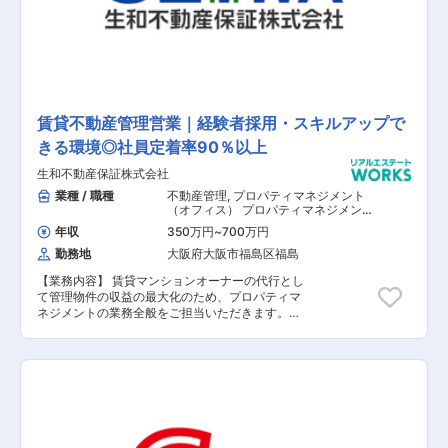
クの評価、対策や対応 ■許認可／規制法対応 ■海
外グループ会社各国の担当者やマネジメントとの
連携 ■各種法務リスクの把握と必要なアクション
の連携 ■M&Aに伴うDD対応及び買収後のPMI ※
法務の観点から、同社グループに必要な体制の構
築支援 ■各種法律相談 ■広告物審査・管理体制の
構築 ■知的財産管理 ■個人情報管理 ■コーポレ
ート運営・経営管理 ■マネージャーとしてスタッ
賃貸不動産管理営業｜経験者採用・スキルアップで
フ育成・管理 【担当者コメント】 同社は回転す
きる環境◎社員定着率90％以上
しチェーン「スシロー」や大衆寿司居酒屋「杉
玉」など 有名飲食店を展開しており、『日々の食
生和不動産保証株式会社
を美味しくすることで、 お客さまの生活や人生ま
でゆたかにしたい』を目指しており、 食にまつわ
業種 / 職種
不動産管理
,
プロパティマネジメント
る事業を全国的に手掛けています。 創業以来連続
（オフィス） プロパティマネジメント
（住居・賃貸管理）
で増収を実現しており、現在では国内に留まら
年収
350万円
~
700万円
ず、 海外へもグローバルな事業展開を行っていま
勤務地
大阪府大阪市福島区福島
す。 積極的な海外展開を始め、事業領域の拡大を
図っているなかで、 法務部の業容が拡大してきて
【業務内容】 賃貸マンションオーナーの代行とし
おり、今回は《上級専門職》としての 採用を予定
て管理物件の収益の最大化のため、プロパティマ
しています。 高い裁量権をもって、法務部門をリ
ネジメントの業務全般をご担当いただきます。
ードできる方を募っており、 今後同社が事業拡
【具体的な業務内容】 ■施策の企画・実施 ■市場
大・海外展開を図っていく中で、 同ポジションは
のマーケティング調査 ■入居者やプロモーション
重要なポジションとなっております。
企画等のリーシング業務 ■オーナーへのリフォー
ムや工事提案 ■オーナへの家賃の交渉 ■入居審査
や収金管理 【担当者コメント】 同社は、中心都
市の利便性の高い都心部に建築したRC造の賃貸
マンションで高い入居率を誇り、設立以来、無借
金経営を実現しています。サブリース事業やPM