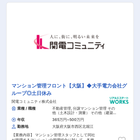
見積り作成 ■提案、交渉業務 ■関係部署との折衝
■その他社内業務 【担当者コメント】 同社は創
業以来約100年に渡り、電力の安定的な供給に貢
献するための送電鉄塔の建設保守・電気設備工事
を担ってまいりました。電気の無い生活はもはや
考えられず、我々の技術が人々の暮らしを陰なが
ら支えることを誇りに思うと同時に、時代のニー
ズを的確に捉え、新たな価値を創造することで、
人々の暮らしを更に安全・快適にするため社会的
責任を果たして参りたいと考えています。喫緊の
課題である地球温暖化問題や再生エネルギーの急
速な普及など、電力・エネルギー業界はまさに
今、大転換の時期がきたと感じています。我々は
この変化を大きなチャンスと捉え、我々が培った
コアの技術を活かし、新たな価値の創造のため、
変わることを恐れず、貪欲に挑戦し続ける企業と
して、事業活動を更に推進していきます。そんな
マンション管理フロント【大阪】◆大手電力会社グ
同社で活躍いただける方を歓迎いたします。
ループ◎土日休み
関電コミュニティ株式会社
業種 / 職種
不動産管理
,
分譲マンション管理 その
他（土木設計・測量） その他（建築設
計・積算）
年収
365万円
~
500万円
勤務地
大阪府大阪市西区北堀江
【業務内容】 マンション管理スタッフとして同社
が管理するマンションの管理組合に対して、各種