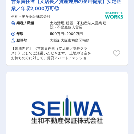
営業責任者【支店長／資産運用の企画提案】安定企
貸会社と異なり、あくまで大手企業様からの依頼
業／年収2,000万可◎
を受け、異動される方のお部屋探しをサポート。
必要性・緊急性が高い方が多いため、BtoCと異な
生和不動産保証株式会社
り受注率も高いのが特徴です。 法人社宅に特化し
たサービスを行う企業は少なく、その安心感や対
業種 / 職種
土地活用
,
建設・不動産法人営業 建
応の手厚さで選ばれることが多いことや各業界の
設・不動産個人営業
企業様がお客様。役員クラスの方にご案内するこ
年収
500万円
~
2000万円
ともあり、幅広い知識と経験を身につ行けること
勤務地
大阪府大阪市福島区福島
ができます。 今回の募集では、未経験の方でも社
宅アドバイザーに挑戦できるチャンスがあり、接
【業務内容】 《営業責任者（支店長／課長クラ
客好きな方や不動産業界に挑戦したいと考えてい
ス）》としてご活躍いただきます。 土地や資産を
た方にとっては、転職のチャンスです。 異業界出
お持ちの方に対して、賃貸アパート／マンション
身者がほとんどで、アパレル・ブライダル・飲食
などの 資産運用の企画提案をお願いいたします。
店スタッフなど、幅広い業界出身者が活躍してい
また管理職候補での採用になりますので、メンバ
ますので未経験の方でも安心していただけます。
ーマネジメントも 行っていただき、営業活動フォ
「社宅専門仲介」のパイオニアとしてノウハウと
ローや目標達成に向けた施策立案なども 幅広く業
実績がある同社で挑戦し、ご活躍いただける方を
務をお任せいたします。 【具体的な業務内容】
歓迎いたします。
■土地有効活用の事業提案 ※賃貸マンション／商
業施設／福祉施設など ■メンバーの教育（営業同
行など） ■メンバーの売上管理 ■営業活動のフォ
ロー ■組織目標達成に向けた施策の立案および実
施 【担当者コメント】 同社は土地資産活用のエ
キスパートとして、創業以来無借金経営を続け、
圧倒的な実績で成長を続ける企業になります。
50年以上増収を続けており、賃貸物件建設戸数は
全国でもトップクラスに なります。また入居率は
業界最高の98パーセント以上を誇っており、 確