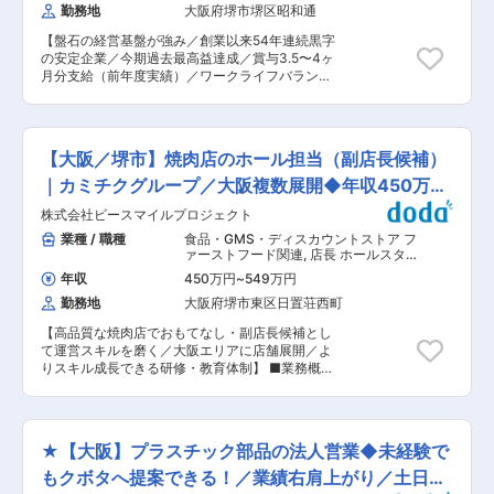
解を見出していくスタイルです。専門性を生かし
勤務地
大阪府堺市堺区昭和通
ームな雰囲気でありながら一人一人が実力を持ち
ながら、様々な領域から技術者として刺激を受け
幅広い業務に対応できる少数精鋭な会社です。 ■
ることのできる環境と自負しております。 【キャ
【盤石の経営基盤が強み／創業以来54年連続黒字
働き方： ご家庭と両立したいと考えていらっしゃ
リアパス】 ■自分の得意分野を磨き、数年後には
の安定企業／今期過去最高益達成／賞与3.5〜4ヶ
る方はご相談ください!おおよそ内勤：外勤＝8：
リーダーとして技術開発を行って頂きます。専門
月分支給（前年度実績）／ワークライフバランス
2で、外勤はお客様との打ち合わせの際に発生し
技術を極める人材も、幅広く経験して戦略立案か
◎／土日祝休み／年休117日／残業時間10h程／当
ます。 ◎完全週休二日制 ◎残業時間は繁忙期：月
ら実行まで担う人材も目指すことができます。 ■
面夜勤なし／メンテナンス業界トップクラスの超
30時間／閑散期：月10時間程度です。閑散期は
年度開発においては、部品メーカー、プリント基
安定企業】 ■業務内容： ・創業54年来、黒字経
ほぼ定時で帰宅いただけます。また勤怠の管理徹
板メーカーとの協業を行い、プリント基板の開発
営を続ける同社にて、給排水設備、水処理施設の
底(アラートによる残業時間管理システム)などに
【大阪／堺市】焼肉店のホール担当（副店長候補）
責任者としてチームをリードする人材として活躍
設備管理業務をお任せいたします。 ■業務詳細：
より残業時間の削減を図っています。 ■当社の特
できます。 変更の範囲：会社の定める業務
・マンション、ビル、工場、病院、学校などの給
｜カミチクグループ／大阪複数展開◆年収450万
徴： 電気制御のトータルコーディネーターを目指
排水設備、水処理施設の巡回保守点検 ・上記業務
し、2013年に設立しました。電気に関わること
円〜
株式会社ビースマイルプロジェクト
に関する改修提案、改修工事 ・パソコン
なら何でもご相談いただけるワンストップサービ
（Excel・Word）を使用しての書類作成 ※設備点
業種 / 職種
食品・GMS・ディスカウントストア フ
スを展開しています。今の時代、性能だけではな
検：4件／日※平均2〜3h／件※マンション設備の
ァーストフード関連
,
店長 ホールスタ
く最高のコストパフォーマンスが要求されます。
場合2人1組で作業 ※当社はジョブローテーション
ッフ・フロアスタッフ・調理スタッフ
当社は、各種盤のカスタマイズメーカー機能とエ
年収
450万円
~
549万円
（飲食）
制度を採用しており、ご希望に応じて職種変更も
ンジニアリング商社機能を併せ持っており、標準
勤務地
大阪府堺市東区日置荘西町
可能です。 ■残業削減の取り組みについて： 当
品・完成品・特注品のメリット・デメリットを活
社の場合、社内で発生する事務作業を分業した
かしてコーディネイトし、コストを抑えた最適の
【高品質な焼肉店でおもてなし・副店長候補とし
り、協力業者に依頼したりといった対策を実施し
システムを設計することを理念として活動してお
て運営スキルを磨く／大阪エリアに店舗展開／よ
ております。また、『残業時間を減らして業務効
ります。 ■ビジョン： ・メーカー機能と商社機
りスキル成長できる研修・教育体制】 ■業務概要
率化を上げよう』という意識づけは会社全体とし
能を併せ持ち、最適のシステムを提案します。 ・
当社が運営する大阪エリアの焼肉店にて、キッチ
て取り組んでおり、その為月平均の残業時間は実
電気に関わるプロフェッショナルとして、ワンス
ン業務を中心に、店舗運営・マネジメントにも携
態ベースで10h程度まで削減できております。 ※
トップサービスを提供します。 ・対応エリアを全
わっていただきます。インバウンドも含む顧客ニ
毎月、部署の責任者ごとに残業時間の実態の把
国に広め、少数精鋭のファブレスメーカーを目指
ーズが拡大する中で、生産から調理まで一貫して
握、対策を実施。 ■当社について： ・盤石の経
★【大阪】プラスチック部品の法人営業◆未経験で
します。
いる当社にてスキルアップできる環境です。 ■業
営基盤が強み。創業以来53年、連続黒字の安定企
務詳細： 【ホール業務】ご来店されたお客様のご
もクボタへ提案できる！／業績右肩上がり／土日祝
業！ ・今期、過去最高益を達成！ ・賞与3.5〜4
案内、オーダー受付、料理やドリンクの配膳、会