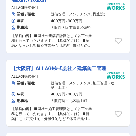
での施工管理全般を担当します。建築現場では、
ALLAGI株式会社
職方や関連メーカーと連携しお客様の想いがつま
ったマイホームを施工していきます。 「お客様に
業種 / 職種
設備管理・メンテナンス
,
構造設計
よろこばれる家づくり」のため、お客様に応じた
年収
400万円
~
900万円
空間提案が強みの同社の住宅はお客様に応じ
様々。しっかりと経験を積んでいただける環境で
勤務地
大阪府大阪市鶴見区焼野
す。 現状工期は4ヶ月前後、年間約25～30棟の
【業務内容】 ■同社の新築設計職として以下の業
工事をお任せ致します。 未経験の方・経験が浅い
務を行っていただきます。 【具体的には】 ■契
方は、まずは先輩社員との同行からスタートいた
約となったお客様を営業から引継ぎ、間取りの打
だきますので、ご安心ください。 【会社概要】
ち合わせを行い、図面を作成します。 ■モデルハ
◆転勤無/成長率No.1ハウスメーカー/高品質の家
ウスの設計、契約前の図面作成なども担当 ■間取
づくり/資格祝金最大200万円 ～頑張りが評価・
り打合せのほか、外壁やエクステリア、壁紙、キ
給与反映される環境／1棟完工あたりのインセン
ッチン、バスなどの仕様決めも行います。 ※試用
ティブあり／追い風◎売上成長率No.1のハウスメ
【大阪府】ALLAGI株式会社／建築施工管理
期間中の職務内容：本採用時と同様の予定 （変更
ーカー～ ■はたらく環境： 2010年に設立され、
の範囲）弊社業務全般 【会社概要】 弊社は、町
事業発展を続けてきた当社。社員1人1人が会社を
ALLAGI株式会社
工務店から注文住宅、不動産、中古リノベーショ
つくっていくという気概の元働いています。積極
業種 / 職種
設備管理・メンテナンス
,
施工管理（建
ン、介護など様々な事業展開をしているハウスメ
的なチャレンジも推奨しており、1人1人が意見を
築・土木）
ーカーの企業となります。 5年後の売上430億円
言いやすい社風です。また、「家族の支え、理解
という目標に向け、企業拡大を進めております。
年収
400万円
~
900万円
があってこそ、楽しく仕事ができる」という社長
未経験、経験者問わず、同社の理念に共感し、一
の考えもあり、自分の仕事や、どんな方々と働い
勤務地
大阪府堺市北区黒土町
緒に働きたい方はぜひお問い合わせいただけます
ているのかということを理解してもらう、日ごろ
と幸いです。
【業務内容】 ■同社の施工管理職として以下の業
の支えに感謝する意味も込めて季節に合わせて、
務を行っていただきます。 【具体的には】 ■新
パートナー企業、家族も参加できる社内イベント
築住宅（注文住宅・分譲住宅などの木造戸建住
を実施しています。春には野球大会、バーベキュ
宅）を中心に担当 ■主に協力会社の手配や資材発
ー、夏には家族キャンプ、社員旅行と盛り沢山の
注、工程管理などを担当 ※試用期間中の職務内
イベントで社員全員が楽しんでます。 また、勤務
容：本採用時と同様の予定 （変更の範囲）弊社業
管理システムの導入など、はたらき方改革にも注