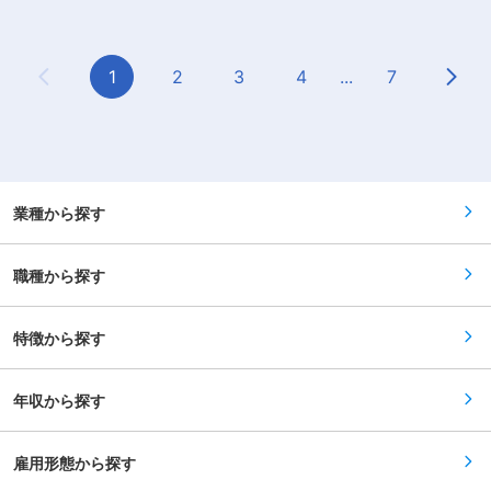
映する評価制度です！ ■当社の魅力： 創業60周
を重視したサービスを提供しています。 変更の範
メッセージ：他社の営業と違う点は、新製品の構
年以上の産業機械・機器部品メーカーです。当社
囲：会社の定める業務
想段階から携われる点です！また主な取引先がク
は長年クボタ社との親交が深く、農業機器や建設
ボタ社になるのでスケールの幅も大きいです。企
機械、トラクターは当社の部品だらけです。 実際
業と密に連携し、完成した製品を見るととてもや
1
2
3
4
...
7
にクボタ社が主催している「モノづくり現場改善
Previous Page
Next
りがいを感じれます◎ ※強度アップ/軽量化/コス
のワールドカップ」において当社はパートナー企
ト削減などの提案※試作から生産まで一貫して担
業300社の中から表彰され、単なるプラスチック
当で幅広い業務に携わります。 ＜詳細＞ ・主に
メーカーではなく、高い技術力とモノづくり現場
クボタ社を対応 ・出張：基本的には大阪府内で、
の改善活動に関し高い評価いただいております。
月に1〜2回程北関東〜中国地方などに出張 ・外回
また業界内での評価・信頼が高いことから、一次
りをしながら足で稼ぐというより内勤多めで顧客
取引が多いです。（自動車でいうTire1に位置）
て密度高く打ち合わせ・提案をする営業スタイル
■企業の将来性： 主な取引先であるクボタは国内
・顧客の割合は既存が8割、新規が2割程度 ■組織
業種から探す
外問わず需要が高まり業績も上がっております。
構成：4名（30代がメインとなって活躍しており
クボタは人々の生活に欠かせない食料・水・環境
ます） ■当社の製品について： ・クボタ社：農
の課題解決する事業を展開しており、発展途上国
業機器や建設機械、トラクターにある部品。例え
などまだ安心・安全に整備出来ていない国も多い
職種から探す
ば天井部分、フロント部分など数万点以上 ・スー
ため年々需要が増しております。 その他企業でい
パーの野菜の陳列棚 ・コンビニのかごなど ■当
うと、年々取引社数も増えてきており、キヤノ
社の魅力： 創業60周年以上の産業機械・機器部
ン、セブンイレブン、イトーヨーカ堂等、大手と
品メーカーです。当社は長年クボタ社との親交が
特徴から探す
の安定した顧客基盤を保持しております。また売
深く、農業機器や建設機械、トラクターは当社の
上も4期連続伸長させ資本金も増資、右肩上がり
部品だらけです。 実際にクボタ社が主催している
に成長を続けています。 変更の範囲：会社の定め
「モノづくり現場改善のワールドカップ」におい
る業務
年収から探す
て当社はパートナー企業300社の中から表彰さ
れ、単なるプラスチックメーカーではなく、高い
技術力とモノづくり現場の改善活動に関し高い評
価いただいております。また業界内での評価・信
雇用形態から探す
頼が高いことから、一次取引が多いです。（自動
車でいうTire1に位置） ■企業の将来性： 主な取