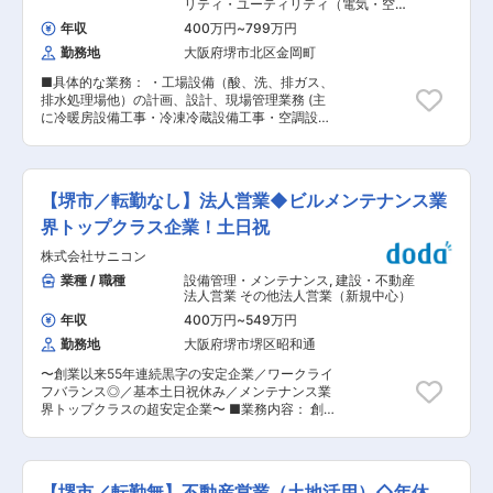
す。 ■業務の流れ： 主に賃貸アパートの建築工
リティ・ユーティリティ（電気・空調
ップ」において当社はパートナー企業300社の中
事に係る「事前の段取り」「工事中の進行管理」
衛生）
から表彰され、単なるプラスチックメーカーでは
年収
400万円
~
799万円
をお任せします。 ◎事前の段取り ・いつ、どこ
なく、高い技術力とモノづくり現場の改善活動に
勤務地
大阪府堺市北区金岡町
に、何人の業者や重機の手配が必要か？の計画お
関し高い評価いただいております。また業界内で
よび手配 ・作業スケジュール（工程表）を作成
の評価・信頼が高いことから、一次取引が多いで
■具体的な業務： ・工場設備（酸、洗、排ガス、
し、日程毎にどの作業まで進めるのかを計画 ◎工
す。（自動車でいうTire1に位置） ■企業の将来
排水処理場他）の計画、設計、現場管理業務 (主
事中の進行管理 ・工事中にイレギュラーが起きた
性：主な取引先であるクボタは国内外問わず需要
に冷暖房設備工事・冷凍冷蔵設備工事・空調設備
際の対応（再度の日程調整や工程の組み換えな
が高まり業績も上がっております。クボタは人々
工事・給水給湯設備工事・ガス管配管工事・ダク
ど） ・安全な現場が運営できているか？の現場確
の生活に欠かせない食料・水・環境の課題解決す
ト工事・浄化槽工事までの施工現場監理をお任せ
認 ■就業環境について： ・残業は閑散期で月間
る事業を展開しており、発展途上国などまだ安
します） ・パソコンによる書類資料（エクセル・
で20時間程度、繁忙期でも40〜50h程となりま
心・安全に整備出来ていない国も多いため年々需
ワード）や図面 （ＡｕｔｏＣａｄ）の作成・修
す。現在は社風として早期退社を進めており、
【堺市／転勤なし】法人営業◆ビルメンテナンス業
要が増してます。その他企業でいうと、年々取引
正作業があります ・顧客は法人・個人です。 ■
年々削減傾向です ・土日祝日休みの年間休日127
社数も増えてきており、セブンイレブン、イトー
その他特記事項： 休日工事、出張があります。
界トップクラス企業！土日祝
日です。着工時、完工時は忙しくなり、休日出勤
ヨーカ堂等、大手との安定した顧客基盤を保持し
国家資格（施工管理士他）は賃金優遇します。 ■
のある場合がございますが、しっかりと振替休日
株式会社サニコン
ております。 変更の範囲：会社の定める業務
業務内容 ・冷暖房設備工事とはエアコンの取り付
がとれる環境です。 ・フレックス制を採用してお
けや移設を行う管工事のことです。コンセント移
業種 / 職種
設備管理・メンテナンス
,
建設・不動産
り、残業が長引いた次の日は遅く出社するなどの
設、切り替え、内外接続線の壁への固定など。 ・
法人営業 その他法人営業（新規中心）
対応も柔軟に実施しています ※応援赴任について
冷凍冷蔵設備工事とは冷蔵庫、冷蔵ショーケース
※ 現場の受注状況によって応援赴任をお願いする
年収
400万円
~
549万円
などを設置する管工事のことです。店舗、オフィ
ケースがあります。 出張に行っていただく方が不
勤務地
大阪府堺市堺区昭和通
ス、病院などへの施行が多いものの、一般家庭の
利益を被らぬように様々な手当てをご用意してい
ニーズもあります。 ・空調設備工事とは、空気の
ます。 ◇帰省旅費（月1回往復分）＋家族行事の
〜創業以来55年連続黒字の安定企業／ワークライ
温度、湿度、空気清浄などの室内環境を調節する
際の旅費（誕生日、結婚記念日、学校の運動会、
フバランス◎／基本土日祝休み／メンテナンス業
空気調和を行う機械を取り付ける管工事のことで
発表会など） ◇赴任手当月7万円 ◇家賃9割負担
界トップクラスの超安定企業〜 ■業務内容： 創
す ・給水給湯設備工事は給水設備や給湯設備を設
（家族同伴でも同様） ■評価制度： ・受け持っ
業55年来、黒字経営を続ける同社にて、水処理設
置する管工事のことです ・ガス管配管工事とはガ
た現場の棟数に応じて評価がされる仕組みとなり
備の営業をお任せします！ ■業務詳細： ・工
ス管を配置して、家庭や店舗でガスを使えるよう
ます ・毎月ランキング形式で担当棟数が可視化さ
場、病院、学校などの給排水設備、水処理施設へ
にする管工事のことです。ガスにはプロパンガス
れ、自身の頑張りが成果に反映する仕組みとなり
の新規営業（法人） ・パソコン（Excel・Word）
と都市ガスがあります。 ・ダクト工事とはダクト
【堺市／転勤無】不動産営業（土地活用）◇年休