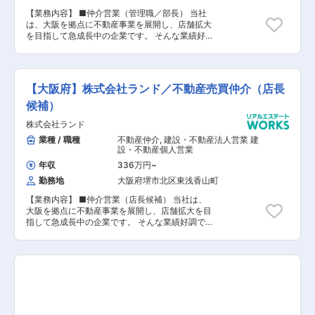
配属先の部署で専門性を高めるキャリアだけでは
地域密着型不動産ワンストップサービスを実現す
なく、総合不動産会社として他部署へ異動し、不
【業務内容】 ■仲介営業（管理職／部長） 当社
る東証スタンダード上場企業。火水休み・転勤
動産のプロフェッショナルを目指せます。 （社内
は、大阪を拠点に不動産事業を展開し、店舗拡大
無！ ■設立10年目に福岡証券取引所Q-Boardへ上
FA制度・社内公募制度／一定の要件・選考有り）
を目指して急成長中の企業です。 そんな業績好調
場するなど経営判断・事業展開が急速。堅調な財
で事業拡大を目指す「センチュリー21ランド」に
政基盤を確立。 ★ハウスフリーダムで働く意義 ※
て、店舗の運営を任せられる即戦力として「営業
弊社内でのワークショップより抜粋 ◇インセンテ
部長」を募集します。 不動産業界の経験を活か
ィブ制度が充実しており、年収1,000万円も目指
し、次のステージに挑戦したいと考えている方
せる環境 ◇東証スタンダード上場企業であり顧客
【大阪府】株式会社ランド／不動産売買仲介（店長
は、ぜひご応募ください！ 【具体的には】 本採
からの信頼も厚く、問い合わせ数(反響数)も安定
用ではこれまでの経験を活かした事業計画、営業
候補）
しており、案件を多くこなせるためスキルアップ
計画の立案と次世代メンバーの育成が実現できる
できる ◇不動産に限らず、顧客のライフプラン全
株式会社ランド
方を歓迎しております。 プレイングマネージャー
体における多様なコンサルティングスキルが身に
として営業活動・営業戦略立てをお任せいたしま
業種 / 職種
不動産仲介
,
建設・不動産法人営業 建
着き、プロフェッショナルを目指せる。 ＜経営理
す。 ■不動産売買仲介事業の統括（複数店舗・複
設・不動産個人営業
念＞ 「我々は、住宅産業を通じて価値創造し、
数チームのマネジメント） ■部門全体の営業戦略
人々に夢と希望の創出を永続することが、 社会貢
年収
336万円
~
立案と実行、収益最大化に向けた施策推進 ■店舗
献であり、企業としての宿命であると考える。」
勤務地
大阪府堺市北区東浅香山町
運営責任者（店長・マネージャー）の育成・評
を揚げ、お客様と共に栄える企業へ成長するとと
価・管理 ■売上・利益の数値管理、経営層への報
もに 「お客様に選ばれる満足度No.1の住宅会社」
【業務内容】 ■仲介営業（店長候補） 当社は、
告・提案 ■重要顧客・大型案件への営業対応、交
を目指しています。 ＜当社特徴＞ 若手からベテ
大阪を拠点に不動産事業を展開し、店舗拡大を目
渉・契約業務 ■経営課題の抽出・改善施策の実行
ランまで幅広く活躍しているのが特徴です。20代
指して急成長中の企業です。 そんな業績好調で事
※経営層の右腕として、組織全体の成長を担って
の方でも、 中心メンバーとして活躍している社員
業拡大を目指す「センチュリー21ランド」にて、
いただきます。 【さらに上を目指してくださ
多数在籍しています。
店舗の運営を任せられる即戦力として「店長候
い！】 ■当社では、年齢・社歴は関係なし！ ■ポ
補」を募集します。 【この求人のおすすめポイン
ジションも豊富にあるので、あなたの頑張りに収
ト】 ■大手センチュリーグループ！待遇も充実！
入とポストで必ず還元します。 ■成果主義の当社
■店舗の営業方針の企画・立案・実行 ■営業スタ
であなたのキャリアを育ててください！ 【キャリ
ッフのマネジメント（目標管理・育成・同行指
アアップを目指す方必見！】 ■不動産業界で営業
導） ■不動産売買仲介に関する営業活動（査定、
部長を目指せる絶好のチャンス！ ■成果主義とチ
仕入、販売、契約業務など） ■売上管理・予算達