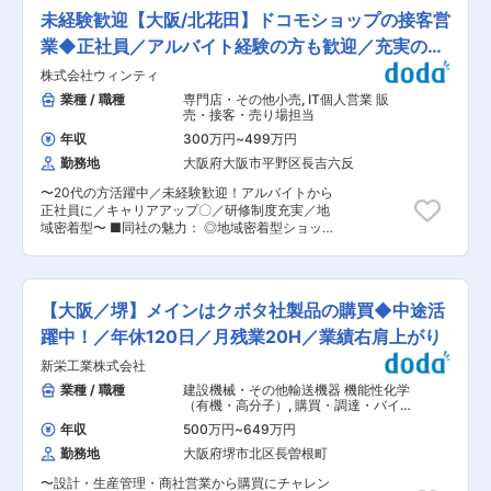
務全般 【会社概要】 弊社は、町工務店から注文
力。お客様のご都合で休日出勤等が発生した場合
未経験歓迎【大阪/北花田】ドコモショップの接客営
住宅、不動産、中古リノベーション、介護など
は、必ず振休を取得いただきます。
様々な事業展開をしているハウスメーカーの企業
業◆正社員／アルバイト経験の方も歓迎／充実の研
となります。 5年後の売上430億円という目標に
修体制
株式会社ウィンティ
向け、企業拡大を進めております。 未経験、経験
者問わず、同社の理念に共感し、一緒に働きたい
業種 / 職種
専門店・その他小売
,
IT個人営業 販
方はぜひお問い合わせいただけますと幸いです。
売・接客・売り場担当
年収
300万円
~
499万円
勤務地
大阪府大阪市平野区長吉六反
〜20代の方活躍中／未経験歓迎！アルバイトから
正社員に／キャリアアップ〇／研修制度充実／地
域密着型〜 ■同社の魅力： ◎地域密着型ショップ
スマートフォン教室など地域交流も盛んにとって
おり、地元のお客様を大切にしております！ ◎ス
タッフスキルの向上： 4段階での階級わけを行っ
ております。半年〜1年に1回試験を行い、社員そ
【大阪／堺】メインはクボタ社製品の購買◆中途活
れぞれが目標を持ちつつ働き続けることが出来ま
す。 ◎ライフイベントに関わらず就業できる環
躍中！／年休120日／月残業20H／業績右肩上がり
境： 産休取得実績があり、長期就業いただける環
新栄工業株式会社
境でございます。 休日はシフト制。また、産休取
得実績があり、女性でも長期的にご活躍いただけ
業種 / 職種
建設機械・その他輸送機器 機能性化学
る環境がございます ■業務内容 携帯電話、スマ
（有機・高分子）
,
購買・調達・バイヤ
ートフォンの販売を中心にお客様のライフプラン
ー・MD 生産管理
年収
500万円
~
649万円
に合わせた商材の提案を行うライフプランコンサ
勤務地
大阪府堺市北区長曽根町
ルタントのお仕事です。 ■業務詳細 ドコモショ
ップ北花田店の店舗スタッフをご担当いただきま
〜設計・生産管理・商社営業から購買にチャレン
す。カウンターでの接客対応がメインになり、1