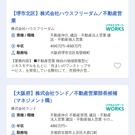
人脈を繋げることで、営業職のやりがいや成長を
感じることができます。 ■売主さま担当・買主さ
ま担当と各担当を分けることなく、一気通貫でお
【堺市北区】株式会社ハウスフリーダム／不動産営
客さまの売買仲介業務をお任せします。 両者への
業
必要な業務・知見を取得することで、不動産のプ
ロフェッショナルを目指せます。 ■携わる案件は
株式会社ハウスフリーダム
居住用不動産がメインですが、お客さまからの依
頼によっては、事業用不動産の売買仲介もお任せ
業種 / 職種
不動産仲介
,
建設・不動産法人営業 建
します。 ※億円単位の一棟収益マンションやビ
設・不動産個人営業
ル、工場などお客さまのご要望に応じて、仲介だ
年収
400万円
~
650万円
けではなく、自社買取の提案や賃貸経営の提案を
勤務地
大阪府堺市北区長曽根町
することが可能です。 ＜配属先について＞ ■不
動産流通事業部が展開する各事務所にてご活躍い
【業務内容】 ■不動産営業 独自の地域密着型ビ
ただきます。 各事務所は、4名～10名ほどの人員
ジネスモデルをもとに「住まいのワンストップサ
構成です。 ※詳細は当社WEBサイトをご確認くだ
ービス」を実現している弊社にて、売買仲介営業
さい。 https://www.dh-realestate.co.jp/tenpo/
をメインに自社新築物件・分譲地の販売をお任せ
■中途入社の社員も多く、これまでの経験・知識
します。 ＜配属先情報＞ 原則、松原店での配属
を活かして活躍しています。ご自身の得意な営業
となりますが、大阪府内の各店舗配属へ応相談可
スタイルで、フレキシブルな提案が可能です。 ＜
※府や県をまたいでの転勤予定はありません 【具
入社後の教育・研修制度＞ ■入社初日は本社また
【大阪府】株式会社ランド／不動産営業部⻑候補
体的には】 お客様のライフスタイルや将来設計に
は東京本店にて事務手続き・会社ルールなどの研
寄り添いながら、最適な住まいの提案を行いま
（マネジメント職）
修を実施。2営業日目より配属先にて上司・先輩
す。 単なる物件紹介ではなく「住まいを通じた価
社員に同行しながら、実務を学んでいただきま
株式会社ランド
値創造」を担うコンサルティング営業です。 ＜業
す。 ■入社3ヵ月を目安に管理部門主催の研修
務内容一例＞ ■売買仲介業務（売主・買主双方）
業種 / 職種
不動産仲介 不動産管理
,
建設・不動産
や、キャリアアップした際の階層別研修、新任責
■新築物件の営業 ■住宅購入を軸とした資金計
法人営業 建設・不動産個人営業 その
任者研修なども準備しています。 ＜キャリアパス
画のサポート ■商圏内の物件情報・顧客ニーズの
他 事務
年収
490万円
~
＞ ■一般職 → 主任職 → 管理職 ※これまでのご経
収集・分析 ■店舗来訪者への接客・ヒアリング・
験・実績に応じた職務にて採用を検討します。 ■
勤務地
京都府京都市上京区大原口町
物件案内等 【会社概要】 ■大阪・福岡を基盤に