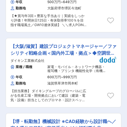
ジュールも基本は自己管理のため自分のペースで
年収
500万円
~
649万円
福祉用具の知識などを習得していただきます。 こ
働くことができます。 ■業界最高水準の給与体
勤務地
大阪府堺市堺区今池町
れまでの営業経験や対人スキルを活かしながら、
制： 実績に応じてインセンティブ有り。 当ポジ
福祉用具専門相談員としての専門性を身につけな
ションの平均年収870万！！ （1000万以上が
【★賞与年3回＋豊富な手当あり｜実績をしっか
がら成長できる環境です。 ■募集背景： 利用者
26%、800万以上が38%） ※昨年度実績 ■キャリ
り評価！年間休日125日・有休取得率100％を目
の増加に伴い、今後も安定したサービス提供体制
アについて： 当ポジションでのキャリアの他、
指す職場風土／GW10連休実績】 ＼＼求人POINT
を維持・強化していくため、新たに営業スタッフ
意欲・能力の高い社員が成?のために自ら手を挙
／／ ◎住宅・資格手当など福利厚生充実♪働きや
を募集します。 ■組織構成： ・営業部 現在は営
げて、グループ会社へ異動や転籍の希望を出し、
すい環境 ◎1人で抱え込まない“チーム営業”体
業4名、事務スタッフ4名が在籍しており、20
新しい業務にチャレンジできる制度があり、 1社
制！ ◎地域に50年根差す建設会社｜安定したキャ
代・30代のスタッフが中心となって活躍していま
で不動産のプロになれるのも魅力です！ 変更の範
リア形成が可能 ■当社について 戸建てから低層
す。 部署間の連携も取りやすく、相談しやすい雰
【大阪/滋賀】建設プロジェクトマネージャー／ファ
囲：会社の定める業務
マンション、介護施設・民泊・倉庫などの非住宅
囲気の職場です。 ■魅力： ・地域の高齢者の生
まで幅広く手掛ける成長企業 ■仕事内容： 注文
シリティ戦略企画＜国内外工場・拠点＞◆空調世界
活を支える社会貢献性の高い仕事です。 ・利用者
住宅自社ブランド「HOUSECODE（ハウスコー
やご家族から直接感謝の言葉をいただける仕事で
トップ
ダイキン工業株式会社
ド）」の拡大に伴い、営業スタッフの増員募集を
す。 ・頑張りが給与や評価に反映されます。 ・
行っています！ お客様へのヒアリングから提案、
業種 / 職種
家電・モバイル・ネットワーク機器・
長期的に安定した需要のある介護業界で活躍でき
契約、社内連携までを担当いただきます。 設計や
複写機・プリンタ 機能性化学（有機・
ます。 ■当社の特徴： 「全ての人に快適な生活
積算、施工などの専門部門と連携しながら、営業
高分子）
,
建築施工管理（RC造・S造・
を」がミッションであり、質の高い福祉用具のレ
年収
600万円
~
999万円
SRC造） プロジェクトマネジメント
としての価値を発揮できる環境を用意していま
ンタル・販売及び住宅改修サービスを提供してい
（国内）
勤務地
滋賀県草津市岡本町
す。 ■業務の進行イメージ： （1）お問い合わせ
ます。 ◎経験豊富な専門スタッフ 長年の経験を持
対応・ヒアリング （2）設計担当と連携してご提
つ福祉用具専門相談員が、お客様一人ひとりの生
【担当業務】 ダイキングループのグローバルに広
案（コンセプト設計含む） （3）見積作成（積算
活状況やニーズに合わせた個別の提案を行いま
がる生産工場・開発拠点において建設（建築・電
担当が対応） （4）受注後、設計・施工・経理な
す。 ◎幅広いサービス範囲 介護保険適応商品から
気・設備）担当としてのプロマネ・設計スペック
どと社内調整 （5）着工〜お引渡し（現場管理は
自費商品まで、多様な福祉用具や介護用品、住宅
イン業務および既存ファシリティーのCRE戦略
施工部門が担当） ■当社の強みと営業スタイル：
改修サービスを一貫して提供し、お客様の様々な
（企業不動産戦略）の立案等をカーボンニュート
・営業・設計・積算・施工管理・アフターメンテ
要望にお応えします。 ◎地域社会への貢献 地域の
ラル等の社会的背景も踏まえながら現地メンバー
ナンスまでの全工程を自社内に完備しており、各
福祉向上に貢献するため、ご利用しやすい手順と
とともに企画立案を行う業務です。 また国内既存
部門が専門性を活かして連携！ →各部門が連携
【堺・転勤無】機械設計 ※CAD経験から設計職へ／
高品質なサービスを提供し、安心してご利用いた
工場において、従来設備管理概念にとらわれない
し、プランニングから完成までを一貫してサポー
だけるサポート体制を整えています。 変更の範