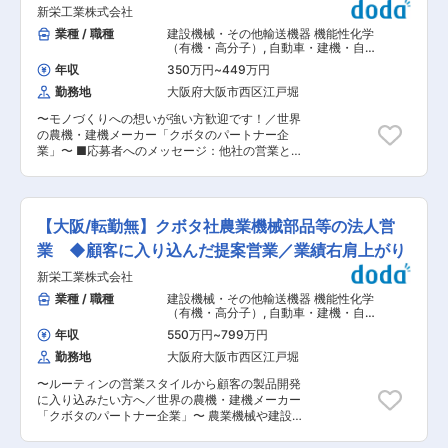
ヶ月分支給（前年度実績）！ ・ビルメンテナンス
休
新栄工業株式会社
計業務、店内清掃や衛生管理を行います。お客様
業界トップクラス企業！ ・業界最高水準の技術力
と直接接するため、感謝の言葉をいただけるやり
業種 / 職種
建設機械・その他輸送機器 機能性化学
を有しています！ 変更の範囲：会社の定める業
がいのある仕事です。 【キッチン業務】調理場で
（有機・高分子）
,
自動車・建機・自動
務
の仕込み、盛付け、品質チェック、食材の発注・
車部品営業（国内） 原料・素材・化学
年収
350万円
~
449万円
製品営業（国内）
在庫・原価管理、衛生管理（HACCPや保健所基
勤務地
大阪府大阪市西区江戸堀
準の順守）など、調理全般を担当します。 【店舗
運営業務】人財の採用・育成、スタッフ教育・評
〜モノづくりへの想いが強い方歓迎です！／世界
価、売上・コスト・利益の管理、フードロス削減
の農機・建機メーカー「クボタのパートナー企
やコストコントロールなど、運営面も幅広く経験
業」〜 ■応募者へのメッセージ：他社の営業と違
できます。 ■扱うサービス 「薩摩 牛の蔵」
う点は、製品の開発段階から携われる点です！ま
「BeBu-Ya」「黒毛和牛焼肉にくじろう」など、
た主な取引先がクボタ社になるのでスケールの幅
府内11店舗で高品質な和牛と上質なサービスを提
も大きいです。企業と密に連携し、完成した製品
供しています。 ■組織構成 20代〜40代のスタッ
を見るととてもやりがいを感じれます◎ ■業務内
フが中心となって活躍しており、チームワークを
【大阪/転勤無】クボタ社農業機械部品等の法人営
容：農業機械や建設機械などに幅広く使用されて
大切に働く環境です。 現在料理長候補が不足して
いるプラスチック製品、部品等の提案営業を行い
業 ◆顧客に入り込んだ提案営業／業績右肩上がり
いるため、より顧客に高品質なサービスを提供す
ます。 ＜詳細＞ ・主にクボタ社を対応 ・出張：
る人員を求めております。 ■業務の魅力 目標達
新栄工業株式会社
大阪府内で、月に1〜2回程北関東〜中国地方など
成時の達成感や常連のお客様との信頼関係、イベ
に出張 ■組織構成：4名（30代がメインとなって
業種 / 職種
建設機械・その他輸送機器 機能性化学
ント時の一体感など、やりがいを実感できる職場
活躍しております） ■当社の製品について： ・
（有機・高分子）
,
自動車・建機・自動
です。 ■就業環境 駅近で通いやすく、シフト
クボタ社：農業機器や建設機械、トラクターにあ
車部品営業（国内） 原料・素材・化学
制・週休2日制でプライベートも充実。食事補助
年収
550万円
~
799万円
製品営業（国内）
る部品。例えば天井部分、フロント部分など数万
や従業員割引も利用可能です。 ■キャリアパス
勤務地
大阪府大阪市西区江戸堀
点以上 ・スーパーの野菜の陳列棚 ・コンビニの
料理長の他、店長やエリアマネージャーへの昇進
かごなど ■研修：基本はOJT研修で進め、独り立
など、実力に応じてキャリアアップが可能です。
〜ルーティンの営業スタイルから顧客の製品開発
ちまでは先輩と同行します。 研修を手厚くしてお
その他、店舗管理力・マネジメント力・顧客対応
に入り込みたい方へ／世界の農機・建機メーカー
り１人前になるためには３年ほどかかるため、そ
力・コミュニーション力などのスキルを身に着け
「クボタのパートナー企業」〜 農業機械や建設機
れまで先輩の一部の業務を行い習得を目指しま
ることが可能です。 ■企業の特徴/魅力 高品質な
械などに幅広く使用されているプラスチック製
す。 また頑張っている方にはしっかりと給与に反
食材と落ち着いた空間を大切に、おもてなしの心
品、部品等の提案営業を行います。 ■応募者への