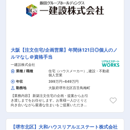
大阪【注文住宅/企画営業】年間休121日◎個人のノ
ルマなし＠資格手当
一建設株式会社
業種 / 職種
住宅（ハウスメーカー）
,
建設・不動産
個人営業
年収
399万円
~
649万円
勤務地
大阪府堺市北区百舌鳥梅町
【業務内容】 新築注文住宅の企画・提案からお引
き渡しまでをお任せします。お客様一人ひとりと
向き合いながら最適な住まいをご提案いただきま
す。 同社はこれまで培ってきた仲介業者様との信
頼関係により、仲介業者様からお客様を紹介して
いただけるケースが多くあります。 【具体的な業
務内容】 ■新築注文住宅の企画・提案からお引き
【堺市北区】大和ハウスリアルエステート株式会社
渡し 【担当者コメント】 営業所全体での目標は