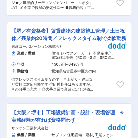
ジ★／世界的リーディングカンパニー「クボタ」
日に7名程度のお客様対応を行います。同店舗は
のTire1企業で抜群の安定性◎〜 ■職務内容：主に
平日60名、土日では90名のお客様にご来店いた
農業機械・建設機械などに関する購買をお任せい
だくのでいかに同店舗をご利用し続けていただく
たします。 ＜具体的に＞ ・農業機械/建設機械で
かが大事になります。カウンターでの接客だけで
使用されているゴム製部品やスポンジ素材の部品
はなく、入店の受付、本日のご来店目的のヒアリ
などの調達 ・必要に応じて部品メーカーと特注品
ングなど様々なポジションをローテーションで実
【堺／有資格者】賃貸建物の建築施工管理／土日祝
の製品化/量産化に向けた金額交渉、品質チェック
践いただきます。 ■入社後研修： 1〜2週間は自
■研修：まずご本人のスキルに合わせて研修を進
休／残業約20時間／フレックスタイム制で柔軟勤務
店での座学にて商材の知識を付けていただき、先
めます。最初はバイヤーとしてスタートし、スキ
輩とのロープレ。入社して3か月を目途に1人立ち
東建コーポレーション株式会社
ルを身に付けてきたら実績に応じて主任→係長→
いただく予定です。最初からお客様への提案をし
課長と役職をステップアップすることもできます
業種 / 職種
住宅（ハウスメーカー） 不動産仲介
,
ていいただくわけではなく、顧客情報の入力業務
◎また頑張っている方にはしっかりと給与に反映
建築施工管理（RC造・S造・SRC造）
をはじめ、入社して半年ごろに1人でお客様対応
する評価制度です！ ■キャリアパス：過去購買で
建築施工管理（木造）
をしていただくようにフォロー致します。また、
年収
450万円
~
649万円
サブプライヤー管理・受発注管理から検査課長に
顧客への提案に対してもリーダー以上の方に相談
勤務地
愛知県名古屋市中区丸の内
就いた方もいらっしゃいます。購買だけでなく幅
をしてから提案を行いますので、スキルの向上が
広いスキルを身に付けることができます◎ ■社
見込めます！ ■組織構成： 現在、派遣の方も含
◎フレックスタイム制なので、早上がり・遅出な
風：管理職1名、メンバー4名（メンバー：女性3
めると14名在籍！ ∟店長（男性30代前半）／副
ど柔軟に対応可能です ◎応援赴任はありますが、
名、男性1名/平均40代）定着率が高い現場です。
店長2名（男性20代後半・男性20代後半）、その
その分手当充実！ ◎大手企業で業績安定！評価制
穏やかなお人柄が多く、モノづくりへの想いが熱
他メンバーの方々 ※中途入社者も多数活躍中。
度で頑張った分の報酬あり！ ◇東建コーポレーシ
い方が多いです。 ■当社の製品について： ・ク
■評価制度： 新規の契約、ユーザーロイヤリティ
ョンの施工管理のやりがいは？◇ 少子高齢化や資
ボタ社：農業機器や建設機械、トラクターにある
ー（お客様側からの評価）&コンテンツの契約率
産活用の観点から土地活用のニーズは高く、相続
部品。例えば天井部分、フロント部分など数万点
（3か月以上）によって評価します。 キャリアア
した土地をどう扱うかという問題は当社のような
以上 ・スーパーの野菜の陳列棚、コンビニのか
【大阪／堺市】工場設備計画・設計・現場管理 ※
ップとしてはリーダー→副店長→店長→ショップ
専門家への相談が必須となります。 お客様が安心
ご など ■当社の魅力：創業60周年以上の産業
マネージャー ※直近入社3年の方が副店長になっ
して当社に土地をお任せいただけるのは、物件を
実務経験が有れば資格問わず
機械・機器部品メーカーです。当社は長年クボタ
ています。
入居者様からご評価いただけてきているという実
社との親交が深く、農業機器や建設機械、トラク
サンケン工業株式会社
績の賜物です。 そしてその物件を高品質に仕上げ
ターは当社の部品だらけです。 実際にクボタ社が
ていくのがこの施工管理のポジションとなりま
業種 / 職種
サブコン 住宅設備・建材
,
工場ファシ
主催している「モノづくり現場改善のワールドカ