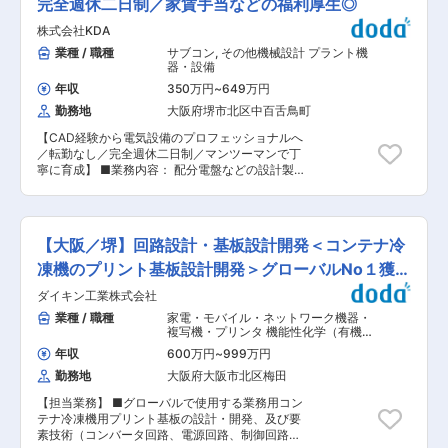
電気・設備のファシリティマネジメント業務革新
完全週休二日制／家賃手当などの福利厚生◎
トすることが可能になり、お客様に求められる質
囲：会社の定める業務
への挑戦していただきます。 【使用ツール】
の高いご提案を実現！ →当社なら営業が「アフタ
株式会社KDA
CAD、BIM、Word、Excel、PowerPoint等 【ポ
ーフォローに追われて時間がない…」等といった
ジション・立場】 若手からベテランまで平均年齢
業種 / 職種
サブコン
,
その他機械設計 プラント機
状況に陥ることもなく、本質的な提案業務に集中
43歳、30名のチームです。社内外における連携
器・設備
できて、ワークライフバランスの実現が可能で
が多いプロジェクト業務において、次の時代を担
す！ ■働きやすさの秘訣： 「全員の顔が見える
年収
350万円
~
649万円
うリーダとしてチーム・組織を牽引していただき
会社だからこそ、社員の声に耳を傾け、取り入れ
勤務地
大阪府堺市北区中百舌鳥町
たいです。 【仕事のやりがい】 少数精鋭の組織
ていきたい──」 弊社には「社員のみなさんが仕
だからこその機動力、枠に捕らわれない自由があ
事に集中し、いきいきと楽しく働ける環境を作り
【CAD経験から電気設備のプロフェッショナルへ
り、自分の考え・思いで大きな組織（事業部）を
たい！」という想いを本気で持っている代表が、
／転勤なし／完全週休二日制／マンツーマンで丁
動かすエンジンになれる部門です。 また新築およ
会社の中心にいます。 たとえば、 「家でも作業
寧に育成】 ■業務内容： 配分電盤などの設計製
び既存のファシリティを最大限に活用し、社内外
できる体制がほしい」という希望を受けて、リモ
作業務を担当していただきます。自身でCAD製図
（ゼネコン、設計・施工会社等）の人脈を活かし
ートワークの環境整備を進めたり。 日々の業務の
した製品が工場にて一品一用の仕様となり完成
ながら、カーボンニュートラルなどの社会課題解
中で「もっとこうしたら効率が上がる」「ここが
し、各現場に出荷され、そして人々の生活に欠か
決に向けた新たな付加価値を生み出していける仕
不便」といったことがあれば、ぜひ教えてくださ
せない電気ライフラインの一部分として実用され
事です。 【この職種における強み】 一般的に対
【大阪／堺】回路設計・基板設計開発＜コンテナ冷
いね。 変更の範囲：会社の定める業務
ていくことが実感できます。経験が浅い方にも、
顧客へのアクションを実行する営業部門と、製品
社内および現場にてマンツーマンによる実践指導
凍機のプリント基板設計開発＞グローバルNo１獲得
生産・事業拡大に伴う自社拠点をプロジェクトす
を行っている為、安心して業務をスタートして頂
る生産部門・施設部門と、それぞれで業務遂行さ
製品！
ダイキン工業株式会社
くことが可能です。 ※納入、施工現場…須磨シー
れるケースが多いと推察します。 一方で、本職種
ワールド・日清食品・立命館大学、他全国に多数
業種 / 職種
家電・モバイル・ネットワーク機器・
は営業部と生産部門とのブリッジの役割を担える
の生活に欠かせない施設への納入・施工 ■組織構
複写機・プリンタ 機能性化学（有機・
組織であるため、自社プロジェクトで得られたノ
成： 当社は13名（20代5名、30代5名、50代3
高分子）
,
アナログ（パワーエレクトロ
ウハウを新たなソリューションとして市場展開す
年収
600万円
~
999万円
ニクス） デジタル（マイコン・CPU・
名）で構成されております。設計は社員4名(契約
るという事業貢献も果たせる強みがあります。
DSP）
勤務地
大阪府大阪市北区梅田
社員含む)とパート1名で行っており、社員数が少
【キャリアパス】 建設に関する専門領域だけでな
ない分一人一人の責任は重たくなりますが、それ
く、施主側ポジションで多くの社内外メンバーと
【担当業務】 ■グローバルで使用する業務用コン
だけ達成感も大きくなります。アットホームな雰
プロジェクトを共にすることで社会課題解決や事
テナ冷凍機用プリント基板の設計・開発、及び要
囲気でありながら一人一人が実力を持ち幅広い業
業領域拡大など視野・視座を高めることができま
素技術（コンバータ回路、電源回路、制御回路、
務に対応できる少数精鋭な会社です。 ■働き方：