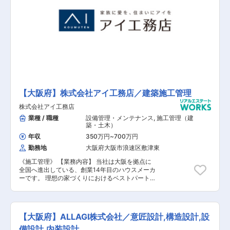
ーム力であなたのスキルを最大限に活かせる環境
成に向けた数値管理 ■顧客満足度向上のための店
を用意しています。 ■あなたのスキルや経験にポ
舗運営全般 ■ノルマなしの100％反響営業 ■業績
ストと収入でお返しすることをお約束します！
をあげやすい環境・仕組みがあります！ ■以前収
【会社概要】 「センチュリー21」は、世界84ヶ
入の保証制度有 【具体的には】 ■店舗運営全般
国、1万3000店舗を持つ、業界最大級のグローバ
の管理 ■売上目標の達成とチームの業績向上 ■顧
ル不動産ブランドです。 国内にも1008店舗を有
客対応やクレーム処理など現場での指揮 ■スタッ
しており、盤石なネットワークがあります。 信頼
フの教育・育成 ■地域市場の分析と戦略的な営業
度も抜群で、お客様とのやり取りもスムーズに行
活動 【さらに上を目指してください！】 ■当社
なうことができます！
では、年齢・社歴は関係なし！ ■ポジションも豊
富にあるので、あなたの頑張りに収入とポストで
必ず還元します。 ■成果主義の当社であなたのキ
【大阪府】株式会社アイ工務店／建築施工管理
ャリアを育ててください！ ■店長候補としての採
用となります。 ■営業活動やマネジメント業務な
株式会社アイ工務店
ど業務範囲は多岐にわたりますが、どのような店
業種 / 職種
設備管理・メンテナンス
,
施工管理（建
舗にしていきたいか。どのような働き方を実現し
築・土木）
たいか。 ■面接でたくさんお話しを聞かせてくだ
年収
350万円
~
700万円
さい！ 【キャリアアップを目指す方必見！】 ■
不動産業界で店長を目指せる絶好のチャンス！ ■
勤務地
大阪府大阪市浪速区敷津東
成果主義とチーム力であなたのスキルを最大限に
《施工管理》 【業務内容】 当社は大阪を拠点に
活かせる環境を用意しています。 ■あなたのスキ
全国へ進出している、創業14年目のハウスメーカ
ルや経験にポストと収入でお返しすることをお約
ーです。 理想の家づくりにおけるベストパートナ
束します！ 【会社概要】 「センチュリー21」
ーを目指す当社で、施工管理職をお任せします。
は、世界84ヶ国、1万3000店舗を持つ、業界最
設立以来、増収・増益を続け、全国No.1の売上成
大級のグローバル不動産ブランドです。 国内にも
長性を推移する同社。社員数は1,500名、売り上
1008店舗を有しており、盤石なネットワークが
げは1,000億円目前。同社と共に成長頂ける人財
あります。 信頼度も抜群で、お客様とのやり取り
【大阪府】ALLAGI株式会社／意匠設計,構造設計,設
を募集いたします。 【具体的には】 契約内容や
もスムーズに行なうことができます！
設計図面を確認しながら、着工からお引き渡しま
備設計,内装設計