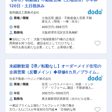
ます ・優秀者に対して特別インセンティブとして
を使用しての書類作成 ※当社はジョブローテーシ
を取り付ける管工事のことです。ダクトとは気体
報酬が支給される仕組みとなります（数十万〜百
ョン制度を採用しており、ご希望に応じて職種変
120日・土日祝休み
を運ぶ管のことですが、天井裏などに設置される
万円）
更も可能です。 ■残業削減の取り組みについて：
ため、普段はあまり目にする機会はありません。
進和建設工業株式会社
当社の場合、社内で発生する事務作業を分業した
しかし、空調、換気、排煙などによって空気の流
り、協力業者に依頼したりといった対策を実施し
業種 / 職種
土地活用
,
建設・不動産個人営業 不動
れを作り、快適な住環境を守るのに欠かせないも
ております。また、『残業時間を減らして業務効
産仕入（用地・一棟・区分）
のです ・浄化槽とは水洗トイレからの汚水、台所
率化を上げよう』という意識づけは会社全体とし
排水、洗濯排水、浴室排水などを浄化して河川に
年収
400万円
~
599万円
て取り組んでおり、その為月平均の残業時間は実
放流する設備です。東京を含め、現在でも下水道
勤務地
大阪府堺市北区百舌鳥梅町
態ベースで10h程度まで削減できております。 ※
の通っていないエリアは各所に存在しています。
毎月、部署の責任者ごとに残業時間の実態の把
そのような場所では浄化槽を設置するように浄化
■当社について： 大阪で地域密着571棟の土地活
握、対策を実施。 ■当社について： ・盤石の経
槽法で定められています。浄化槽工事とは、その
用実績を持つ当社。 建設会社としてだけでなく、
営基盤が強み。創業以来55年、連続黒字の安定企
ような浄化槽を設置する管工事のことです
「時代を創る新たな企業」として、お客様が驚く
業！ ・今期、過去最高益を達成！ ・賞与3.5〜4
ような価値を提供し続けたいと考えています。社
ヶ月分支給（前年度実績）！ ・ビルメンテナンス
内の体制強化を図るため、【不動産営業のポジシ
業界トップクラス企業！ ・業界最高水準の技術力
ョン】を大募集します！ ■業務概要： マンショ
を有しています！ 変更の範囲：会社の定める業
ンオーナー様・資産家様・不動産関係者からRC
務
未経験歓迎【堺／転勤なし】オーダーメイド住宅の
マンション建築用の土地情報を仕入れる営業をお
任せします。 当社が手がけるのは、長期安定収益
企画営業（反響メイン）◆研修6カ月／プライム上
を目的とした新築RCマンション投資。 その根幹
場G
住友不動産ハウジング株式会社
となる「良質な土地情報の確保」が、あなたの最
大のミッションです。単なる売買仲介ではなく、
業種 / 職種
住宅（ハウスメーカー） 内装・インテ
土地情報の収集 → 事業性検討 → オーナー様への
リア・リフォーム
,
建設・不動産個人営
コンサルティング提案までを一貫して担います。
業 その他個人営業
年収
350万円
~
1000万円
■具体的には： 土地情報の仕入れ・情報網構築
勤務地
東京都新宿区西新宿（次のビルを除
（メイン業務） ・マンションオーナー様、資産家
く）
様、地主様への定期訪問 ・遊休地・売却検討地・
〜東証プライム上場G／フルフレックス制で働き
入替検討中物件などの土地情報収集 ・金融機関、
方◎／3人に1人が年収800万円超★「圧倒的な商
士業、不動産会社など既存ネットワークからの情