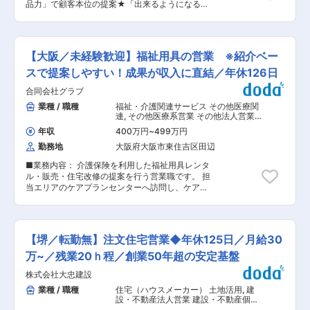
品力」で顧客本位の提案★「出来るようになる」
報獲得 ・信頼関係を重視した中長期的な関係構築
大手ならではの育成環境〜 ■業務概要： モデル
「今すぐ売りたい」情報だけでなく、将来的な売
ハウスにご来場頂いたり、資料請求のお客様に対
却・活用検討段階の土地情報を早期に押さえるこ
し、商品説明から、プラン提案、ご契約、着工後
とが重要な役割です。 【キャリアアップについ
の工程管理、お引渡しまで、住まいづくりのすべ
て】 将来的には、土地仕入れのスペシャリストと
【大阪／未経験歓迎】福祉用具の営業 ※紹介ベー
ての工程でお客様をフォローするお仕事です。 ★
しての道はもちろん、 事業企画・資産コンサルテ
完全フルオーダーの住まいづくり ★一貫体制の営
スで提案しやすい！成果が収入に直結／年休126日
ィングを担う中核ポジションへのステップアップ
業スタイルでお客様と一生モノの住まいづくり ★
も可能。 経営陣直下のプロジェクトに関わりなが
合同会社グラブ
未経験入社8割！最長6か月の研修でしっかり成長
ら、「どの土地で、どんな事業を仕掛けるか」を
★建築士や宅地建物取引士、ファイナンシャルプ
業種 / 職種
福祉・介護関連サービス その他医療関
決める不動産事業の上流工程を担う存在へと成長
ランナーなど手に職つきます！ ★多彩なキャリア
連
,
その他医療系営業 その他法人営業
できます。 ■社風について： ・20代から40代ま
選択肢有り！1社で不動産のプロを目指せます！
（既存・ルートセールス中心）
で、幅広い年代の社員が中心となって活躍してい
年収
400万円
~
499万円
＊＊＊未経験からでも活躍できる理由＊＊＊ ▽圧
ます。 陽気な上司や先輩が多く、笑いが絶えない
勤務地
大阪府大阪市東住吉区田辺
倒的集客力（知名度）▽ 不動産デベロッパー大手
フランクな雰囲気です。 ☆ユニークな取り組み
３社の内の１社であり、全国にモデルハウスを
☆ ・ZOOプロジェクト 怖いというイメージがあ
■業務内容： 介護保険を利用した福祉用具レンタ
100棟以上展開しており、その知名度からHPや
る工事現場を子どもたちにわかってもらうために
ル・販売・住宅改修の提案を行う営業職です。 担
WEB、イベント集客力が強みです！ ▽幅広い提
現場を動物園のようにしワクワク感を演出しま
当エリアのケアプランセンターへ訪問し、ケアマ
案▽ 間取りの自由度の高さや、グレードの高い設
す。現場で年に数回親子向けのイベントも開催！
ネージャーとの信頼関係を築きながら、利用者を
備でも価格競争力があり、幅広いお客様の要望が
・フィットネススペース 本社地下にフィットネス
ご紹介いただきます。その後、利用者のご自宅を
叶えられるのが強みです。 ▽最長6カ月の研修制
マシンやハンモックが置かれていて、自由に利用
訪問し、身体状況や生活環境を確認。最適な福祉
度▽ 最最6ヶ月間の研修があるため未経験の方で
できます。 ・創業祭 社員が総出で地域イベント
用具や住宅改修をご提案し、納品後のアフターフ
もご活躍頂く事ができます。 （座学研修、配属先
【堺／転勤無】注文住宅営業◆年休125日／月給30
を開催！ 変更の範囲：会社の定める業務
ォローまで一貫して行います。 「ご利用者様が安
でのOJT、業務マニュアルや営業アシスタント部
心して自宅で生活できる環境づくり」を支える、
万~／残業20ｈ程／創業50年超の安定基盤
門などフォロー体制あり） ■業界内でも最先端の
社会貢献度の高いお仕事です。 利用者様やご家族
働きやすさ： ・「プライベートあっての仕事」と
株式会社大忠建設
様から直接感謝の言葉をいただく機会も多く、大
いう社風で、ご旅行やお子様の授業参観などのイ
きなやりがいを感じられます。 ■業務の流れ：
業種 / 職種
住宅（ハウスメーカー） 土地活用
,
建
ベントに合わせてお休みを調整している先輩も多
入社後は先輩社員との同行営業を通じて、担当エ
設・不動産法人営業 建設・不動産個人
くいます。 ・フレックス制、直行直帰 OK、スケ
リアの特性や取引先との関係性、介護保険制度、
営業