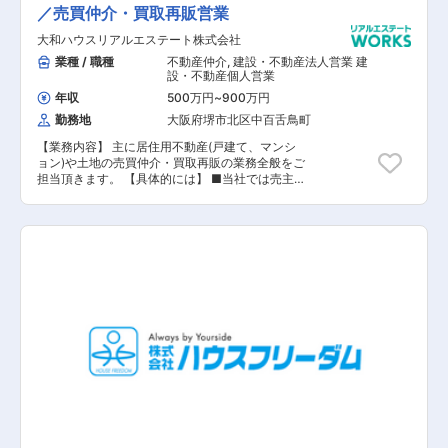
ありますが、個人ノルマはありません。そのため
／売買仲介・買取再販営業
毎月数字に追われることはありませんし、達成度
大和ハウスリアルエステート株式会社
合いによって 給与に変動もありません。 同社の
注文住宅営業には、同業界の経験者が数多く入社
業種 / 職種
不動産仲介
,
建設・不動産法人営業 建
していますが、その理由は固定給の高さにありま
設・不動産個人営業
す。同業他社では固定給が低く、インセン ティブ
年収
500万円
~
900万円
の割合が大きいケースが多いですが、同社はしっ
勤務地
大阪府堺市北区中百舌鳥町
かりと固定給があり、残業代も別途支給、手当も
充実しているため非常に安定した給与体系に なっ
【業務内容】 主に居住用不動産(戸建て、マンシ
ております。営業成績に関係なく、安定して稼げ
ョン)や土地の売買仲介・買取再販の業務全般をご
る環境です。 離職率10％以下の働きやすい環境
担当頂きます。 【具体的には】 ■当社では売主
です。 同社は業界内でもトップクラスの働きやす
さま・買主さまの両方を担当していただきます。
さを誇ります。 残業は月20～30時間程度です。
・不動産売却・購入の依頼獲得に向けた営業活
同社の注文住宅の特徴として、完全フルオーダー
動 (大和ハウスグループや提携法人) ・不動産売
ではないため、お客様との商談時間が短く、その
却・購入の反響対応、対象物件の周辺や役所調
ため夜までお打ち 合わせが伸びるということもあ
査、現地査定、査定書作成、査定価格の説明、媒
まりありません。 お休みは水曜＋1日という形で
介契約締結 ・物件案内、契約関連書作成（売買契
はありますが、行事等があれば土日休みの取得も
約書、重要事項説明書など）、契約締結 ・引き渡
可能です。また半休制度もあるため柔軟な働き方
し準備（司法書士手配・銀行調整）、アフターフ
が可能です。 家族手当、住宅手当、資格手当、資
ォロー など 【営業スタイル】 ■WEBサイト・
格の講習学費サポート、水曜ノー残業デー、時短
広告反響だけでなく、大和ハウスグループのネッ
勤務制度などの福利厚生も充実しています。
トワークを活かした情報収集や提携法人（税理士
や金融機関など）から不動産売買に関する情報を
キャッチ ■売主さまや買主さまの情報収集が必要
となるため、売買仲介業務だけでなく、ネットワ
ーク構築のため、大和ハウスグループや提携法人
に向けた営業活動も行います。 信頼を積み重ね、