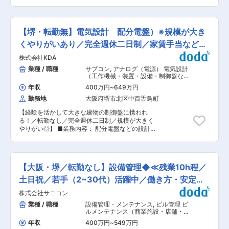
す。 その中でプロジェクトマネージャーの立場や
有線・無線通信回路、センサ回路、各アクチュエ
ご家庭と両立したいと考えていらっしゃる方はご
早ければ30代中盤での管理職登用も可能となりま
ータの駆動回路）の設計・開発、圧縮機・ファン
相談ください!おおよそ内勤：外勤＝8：2で、外
す。 変更の範囲：会社の定める業務
モータ用インバータの設計・開発に携わっていた
勤はお客様との打ち合わせの際に発生します。 ◎
だきます。 ■プリント基板設計開発、新規部品探
完全週休二日制 ◎残業時間は繁忙期：月30時間
【堺・転勤無】電気設計 配分電盤）※規模が大き
索・選定、プリント基板量産設計、生産技術開
／閑散期：月10時間程度です。閑散期はほぼ定時
発、および量産までの立ち上げといった上流工程
くやりがいあり／完全週休二日制／家賃手当など福
で帰宅いただけます。また勤怠の管理徹底(アラー
から下流工程までの幅広い範囲の業務を実施しま
トによる残業時間管理システム)などにより残業時
利厚生◎
株式会社KDA
す。当社では要素技術の研究開発、部品探索、電
間の削減を図っています。 ■当社の特徴： 電気
気設計・構造設計、生産技術開発、量産立ち上げ
業種 / 職種
サブコン
,
アナログ（電源） 電気設計
制御のトータルコーディネーターを目指し、
までを数名から十数名のチームで行なっており、
（工作機械・装置・設備・制御盤な
2013年に設立しました。電気に関わることなら
開発チームにおける中核人材として、ご自身の専
ど）
何でもご相談いただけるワンストップサービスを
年収
400万円
~
649万円
門領域を核としながらチーム全体を牽引して頂く
展開しています。今の時代、性能だけではなく最
勤務地
大阪府堺市北区中百舌鳥町
ことを期待しております。 【使用ツール】 回路/
高のコストパフォーマンスが要求されます。当社
基板設計CAD(Xpedition)、図面CAD(Solid
は、各種盤のカスタマイズメーカー機能とエンジ
【経験を活かして大きな建物の制御盤に携われ
Edge)、回路シミュレータ（LTspice、PSpice、
ニアリング商社機能を併せ持っており、標準品・
る！／転勤なし／完全週休二日制／規模が大きく
PSIMなど）、制御シミュレータ(Matlab
完成品・特注品のメリット・デメリットを活かし
やりがい◎】 ■業務内容： 配分電盤などの設計製
simulink)、JMAG（三次元次回解析）、C言語、
てコーディネイトし、コストを抑えた最適のシス
作業務を担当していただきます。自身でCAD製図
汎用FEM 解析ソフトウェアANSYS、基板反り予
テムを設計することを理念として活動しておりま
した製品が工場にて一品一用の仕様となり完成
測シミュレータ、プリント基板配線ノイズシミュ
す。 ■ビジョン： ・メーカー機能と商社機能を
し、各現場に出荷され、そして人々の生活に欠か
レータ、はんだ熱疲労予測等 【仕事のやりがい】
併せ持ち、最適のシステムを提案します。 ・電気
せない電気ライフラインの一部分として実用され
■冷凍・冷蔵コンテナ輸送の市場規模は、さらな
【大阪・堺／転勤なし】設備管理◆≪残業10h程／
に関わるプロフェッショナルとして、ワンストッ
ていくことが実感できます。 ※納入・施工現場…
る拡大が期待される市場です。当社は戦略経営計
プサービスを提供します。 ・対応エリアを全国に
須磨シーワールド・日清食品・立命館大学、他全
土日祝／若手（2~30代）活躍中／働き方・安定性
画で重点施策のひとつとして、従来から強みを持
広め、少数精鋭のファブレスメーカーを目指しま
国に多数の生活に欠かせない施設への納入・施工
つ海上輸送用コンテナの商品ラインナップを拡充
◎≫
す。
株式会社サニコン
■組織構成： 当社は13名（20代5名、30代5名、
し、さらなる事業拡大を行なっていきます。 ■当
50代3名）で構成されております。設計は社員4
業種 / 職種
設備管理・メンテナンス
,
ビル管理 ビ
社はセット開発、モータ開発、インバータ開発、
名(契約社員含む)とパート1名で行っており、社員
ルメンテナンス（商業施設・店舗・オ
機械設計など部門間をまたいだ活発な議論、ある
数が少ない分一人一人の責任は重たくなります
フィス）
いは大学研究室やサプライヤーとの協力から最適
年収
400万円
~
549万円
が、それだけ達成感も大きくなります。アットホ