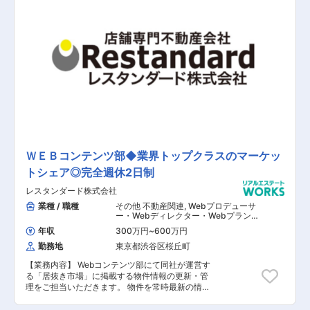
ンス領域のコンサルティングなどを多岐にわたる
ビジネスを展開。 また手がける工程も、サービス
企画から要求分析、要件定義、設計、開発、運用
まで、ワンストップで提供をしており、フルスタ
ックなエンジニアリングを提供してください。
【具体的な業務内容】 ■技術戦略/方針の立案/実
行 ・事業戦略に基づく技術戦略の立案 ■アプリ
ケーション全般（主にバックエンド）の短期〜中
長期の技術選定及び設計 ・サービス開発の新規機
能開発、既存機能改修の局面における最適な技術
選定やアーキテクチャーの設計 ・開発環境/品質
管理/開発手法のマネジメント ■エンジニアチー
ムの技術力向上のための育成計画の立案/実行 ・
技術リードなど技術力向上のための育成計画とそ
ＷＥＢコンテンツ部◆業界トップクラスのマーケッ
の遂行 ・技術的に行き詰まったときのエンジニア
トシェア◎完全週休2日制
の相談窓口や成長指導 ■テックブランディン
グ/PR活動 ・イベントでの登壇活動 ・オープンソ
レスタンダード株式会社
ースコミュニティでの活動 ・Techブログの立ち
上げのリード ■エンジニア採用活動のリード ・
業種 / 職種
その他 不動産関連
,
Webプロデューサ
採用戦略の立案、採用活動のリード 【担当者コメ
ー・Webディレクター・Webプランナ
ー その他（インフラエンジニア） その
ント】 同社は、不動産テック事業とAIクラウド＆
年収
300万円
~
600万円
他 システム開発・運用
コンサルティング事業を主な事業として、10年後
勤務地
東京都渋谷区桜丘町
の当たり前を造るために、日々社員一同切磋琢磨
しています。 そして、「不動産×AI」のユニーク
【業務内容】 Webコンテンツ部にて同社が運営す
なビジネスモデルで6年連続増収・増益を達成し
る「居抜き市場」に掲載する物件情報の更新・管
ました。ソニーグループ発のAIベンチャーである
理をご担当いただきます。 物件を常時最新の情報
同社は、 デジタル時代を先導する企業としても東
に更新し、出店希望者へ配信することが主なミッ
証より選定され、現在、さらなる成長期を迎えて
ションとなります。 【具体的な業務内容】 ■物