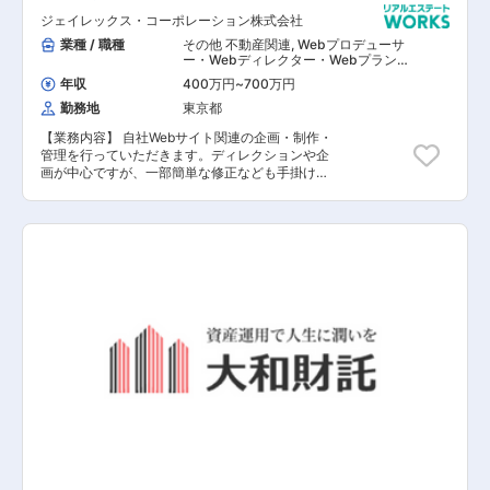
とが可能です。急速に成長している組織の変化を
ジェイレックス・コーポレーション株式会社
楽しみながら、 同時に自身のスキル・キャリアア
ップを目指すことが出来る環境がございます。
業種 / 職種
その他 不動産関連
,
Webプロデューサ
ー・Webディレクター・Webプランナ
ー その他（インフラエンジニア） その
年収
400万円
~
700万円
他 システム開発・運用
勤務地
東京都
【業務内容】 自社Webサイト関連の企画・制作・
管理を行っていただきます。ディレクションや企
画が中心ですが、一部簡単な修正なども手掛けて
いただきます。また新規事業、新サービスのWeb
プロモーションの立案や運輸等にも携わっていた
だきます。不動産業界は他社との差別化が難しい
業界ですので、Webサイトやプロモーションを通
して、あなたの経験を形に変えてみませんか？
【具体的な業務内容】 ■Webサイトの修正、運用
管理 ■自社ホームページの管理、更新提案 ■新規
事業、新サービスに関するWebプロモーション戦
略の立案、実施 ■マーケティング調査、戦略立案
■ベンダーコントロール ■不動産広告、印刷物
などの制作進行管理 【担当者コメント】 ライフ
スタイルの変化をいち早くとらえ、その街ならで
はの特色を活かした個性的なマンションの企画開
発を通じて、不動産を“楽しい”ものにしていま
す。また決算賞与を含め年3回支給しているな
ど、報酬での成果はもちろん、社歴や年齢に関係
なく、成果に見合った評価が行われるのが特徴で
す。またライフバランスとしては、年間休日は