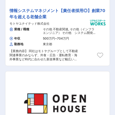
情報システムマネジメント【責任者採用◎】創業70
年を超える老舗企業
モトヤユナイテッド株式会社
業種 / 職種
その他 不動産関連
,
その他（インフラ
エンジニア） その他 システム開発・
運用
年収
500万円
~
704万円
勤務地
東京都
【業務内容】 同社はモトヤグループとして不動産
関連事業のみならず、外食・広告・運転教育・海
外事業など時代に合わせた新規事業など幅広い事
業に積極的にチャレンジしている老舗ベンチャー
企業になります。 今回はモトヤグループ全体の
《情報システムマネジメント》をプロジェクトマ
ネジメントの責任者としての立場からお任せ致し
ます。各種IT戦略の策定からシステム統合のプロ
ジェクトマネジメント、IT業務の外部委託の取り
まとめなどをお任せ致します。 【具体的な業務内
容】 ■情報システムに係る現状把握と課題設定 ■
中長期的なIT戦略の策定 ■IT統制推進に係るルー
ルの策定 ■プロジェクトマネジメント ■グループ
の業務基盤システムの統合 ※システム統合に先立
つデータ統合基盤構築を実施予定 ■IT資産管理の
導入 ■ITに係る外部委託業務の管理 【担当者コメ