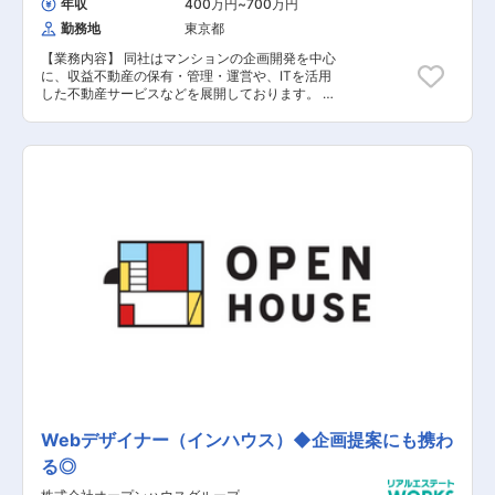
年収
400万円
~
700万円
貢献したい方、仕事で自己成長したい方、社会に
他 システム開発・運用
ィアを積極的に取り入れる社風がございます。メ
インパクトを与えたい方、仕事の成果を仲間と一
勤務地
東京都
ンバー全員が積極的にアイデアを出し、周囲を巻
緒に分かち合いたい方、ぜひ同社に来てくださ
き込んでカタチにしていくことができ、 自由に自
い。同社であればそれを実現できる環境がありま
【業務内容】 同社はマンションの企画開発を中心
分の仕事を創っていける職場環境です。 働き方は
す。同社の理念である「社会貢献」「私たちに関
に、収益不動産の保有・管理・運営や、ITを活用
ハイブリット方式を導入しており、東京オフィス
わる全ての人々の幸せ」の実現のため、そして社
した不動産サービスなどを展開しております。 時
出勤およびリモートワークをハイブリッドで活用
会を変えるために共に働きましょう。ご応募お待
代のニーズに沿ったサービスを展開し続けるため
し、多様な方が柔軟に働きやすいような環境を整
ちしております。
に、今回は《Webディレクター》として、業界の
えています。
常識にとらわれない自由な発想を持って頂き、新
規事業・新サービスのWebプロモーション管理全
般をお任せしたいと考えています。 【具体的な業
務内容】 ■Webサイトの修正、運用管理 ■自社ホ
ームページの管理や更新提案 ■新規事業、新サー
ビスに関するWebプロモーション戦略の立案～実
施 ■マーケティング調査や戦略立案 ■ベンダーコ
ントロール ■不動産広告、印刷物などの制作進
行管理 【担当者コメント】 同社は2002年10月に
設立し東京・西新宿に本社オフィスを構え、時代
の変化やお客様ニーズを素早く捉えることで、設
立以来、増収増益を実現しております。 不動産業
界ではサービスの差別化を図るのが難しいと言わ
れています。だからこそWebディレクターのポジ
ションは必要不可欠で、新しい販売方法の確立や
プロモーション戦略が非常に重要となります。
Webディレクターとして《お客様ニーズ》を捉
Webデザイナー（インハウス）◆企画提案にも携わ
え、柔軟かつ大胆に施策を実行できる環境が同社
る◎
にはございますのでこれまでの経験を惜しみなく
発揮することが可能です。