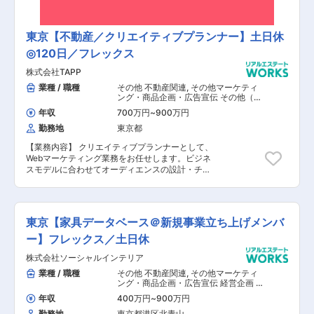
急務。 そこで新しいメンバーを増員する予定で
グ、また自社セミナーの運営などに従事していま
す。オープンハウスグループの情報システム部
す。正しい知識と誠実な対応をモットーにしてい
は、グループ全体の情報システム企画・設計・開
ますので、多くのお客様から感謝の声が届いてい
東京【不動産／クリエイティブプランナー】土日休
発・運用を担う部署で、グループの急成長を支え
ます。当社のロゴの意味は、社員の成長とお客様
ます。革新的な不動産会社を目指すオープンハウ
◎120日／フレックス
の利益の向上を願う気持ちです。していただける
スグループにとって、その成長を支えるITシステ
方からの応募をお待ちしています。リモートでの
ム基盤の高度化・最適化・安定化が急務となって
株式会社TAPP
仕事も可能です。
おります。現在、内製化にも取り組んでおり、よ
業種 / 職種
その他 不動産関連
,
その他マーケティ
りスピード感を持った開発ができる環境を目指し
ング・商品企画・広告宣伝 その他（イ
ています。配属になるデータグループは、20代中
ンフラエンジニア） その他 システム
年収
700万円
~
900万円
心です。人数は2名で、新卒、中途１名ずつが活
開発・運用
躍しています。営業現場との距離が近く、現行に
勤務地
東京都
とらわれず新しいことにチャレンジする雰囲気が
【業務内容】 クリエイティブプランナーとして、
ある組織です。会社規模の拡大及びホールディン
Webマーケティング業務をお任せします。ビジネ
グス化に伴い、現在、データを活用した事業推
スモデルに合わせてオーディエンスの設計・チュ
進・業務効率化の依頼が増えています。その上で
ーニング、ターゲティングに合ったクリエイティ
データの分析だけではなく、整理したデータをビ
ブ企画立案、PDCA設計、広告運用担当やディレ
ジネスに活用していくことが急務。 そこで新しい
クター/デザイナーと連携を取りクリエイティブの
メンバーとしてご活躍いただける方を歓迎いたし
側面からマーケティングROIの向上を行って頂く
ます。 【入社後の業務内容変更範囲】 会社の定
東京【家具データベース＠新規事業立ち上げメンバ
お仕事です。デジタル広告の企画やキャッチコピ
める業務（但し、本人の希望・適性を考慮するも
ーライティング、SNSなどのクリエイティブ作成
ー】フレックス／土日休
のとする）
ディレクションの経験と知識を生かしての業務で
株式会社ソーシャルインテリア
す。マーケメンバーで広告運用を担い、AAチーム
がクリエイティブを担当します。役割は分かれて
業種 / 職種
その他 不動産関連
,
その他マーケティ
いるものの、広告企画、ターゲット選定、クリエ
ング・商品企画・広告宣伝 経営企画 そ
イティブの選定など、一つのチームとして随時情
の他（インフラエンジニア） その他
年収
400万円
~
900万円
システム開発・運用
報交換を行い、集客効果の最大化をしていただき
勤務地
東京都港区北青山