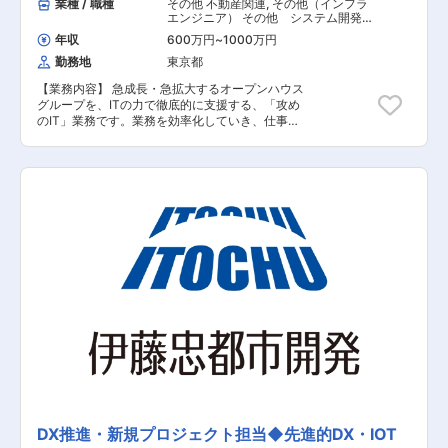
業種 / 職種
その他 不動産関連
,
その他（インフラ
エンジニア） その他 システム開発・
運用
年収
600万円
~
1000万円
勤務地
東京都
【業務内容】 急成長・急拡大するオープンハウス
グループを、ITの力で徹底的に支援する、「攻め
のIT」業務です。業務を効率化していき、仕事の
質を改善していくかが重要です。社内に存在する
数多くの非効率業務を洗い出し、それらのプロセ
スを抜本的に見直しながら、IT技術を駆使して自
動化できる部分から積極的に自動化します。現場
の業務を徹底的に効率化し、「働き方改革」の実
現をサポートしていきます。 実際の業務の現場を
理解・汲み取り、各部署の状況に合った適切なIT
ソリューションを提供していく「コンサルティン
グ」力と、その課題を解決するために時には自ら
手を動かして自動化を作り上げていく「エンジニ
アリング」力の双方が求められるポジションで
す。 【具体的な業務内容】 ■社内業務コンサル
ティング ■BPR、業務フロー改善、業務再設計 ■
プロトタイプ開発、効果検証 ■業務自動化
（RPA）開発、導入、運用（Dev/Ops） 【担当者
コメント】 『情報システム部が公益社団法人企業
情報化協会2020年度IT賞を受賞！』 IT賞は、同
協会が“IT 活用した経営革新”に顕著な努力を払い
優れた成果をあげたと認めうる企業・団体に対し
DX推進・新規プロジェクト担当◆先進的DX・IOT
授与している表彰制度です。IT業務の内製化によ