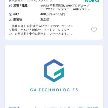
株式会社オープンハウスグループ
業種 / 職種
その他 不動産関連
,
Webプロデューサ
ー・Webディレクター・Webプランナ
ー その他（インフラエンジニア） その
年収
400万円
~
700万円
他 システム開発・運用
勤務地
東京都
【業務内容】 自社運用Webサイトのマーケティン
グ施策にともなう制作や、アートディレクショ
ン、企画提案を中心に担当していただきます。
【具体的な業務内容】 ■制作 ・ディレクターが
作成した企画書やワイヤーフレームをもとに、実
際のデザインカンプ作成 ※ワイヤーフレームか
ら作成するケースもアリ ・各種LP、バナー、サ
イトの制作、修正 ・グループ会社のデザイナーに
対する依頼、修正、進行管理等のディレクション
■企画提案 ・社内の各事業部に対するヒアリング
・仮説に基づくマーケティング領域の企画提案
※googleアナリティクスなど定量的なデータ、ユ
ーザーテストなど定性的なデータをもとに提案 ・
改善施策の実施、効果検証 【担当者コメント】
同社では、戸建てや土地の仲介・マンション販
売・アメリカ不動産投資などのBtoC 向けWebサ
イトを複数運営。月間UU：数百万規模、誘導広
告費：数十億円規模、サイト経由での利益は年間
数十億円規模となり自分が制作に携わったデザイ
ン一つ一つが、各事業に与えるインパクトは大き
く、とてもやりがいのあるお仕事です。そのため
他社と比較するとマーケッター要素が求められま