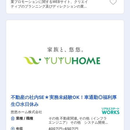
業プロモーションに関するWEBサイト、クリエイ
ティブのプランニング及びディレクションの業務
の実行をご担当いただきます。 【具体的な業務内
容】 ■マーケティング戦略と連動したプロモーシ
ョン施策の立案と実行 ■WEBサイト、バナー、ダ
イレクトメール等のディレクションリード（要件
定義、社内外の関係者と連携した制作進行） ■デ
ザイン素材の収集、スケジュール管理、リソース
調整 ■システム要件の仕様策定 ■キャンペーンや
サービス仕様設計 ■Google Analytics等による分
析を利用した改善提案 ■目標、KPIの策定 【担当
者コメント】 cowcamo（カウカモ）は、「『一
点もの』の住まいに出会おう。」をコンセプトに
した、中古住宅のマーケットプレイスです。
2021年10月現在、累計会員数は30万人で、東京
都区部と神奈川県の一部を中心にサービス展開を
しています。一点ものの物件を楽しく探せる情報
アプリ、物件の売買やリノベーションの実現を支
援するエージェントサービスによって、中古・リ
ノベーション住宅との出会いから“買う・売る・
つくる”まであらゆるニーズに応え、オンライン
不動産の社内SE★実務未経験OK！車通勤◎福利厚
からオフラインまでシームレスに、一気通貫でサ
生◎水日休み
ポートしています。思い描く “豊かな暮らし” は十
人十色。それぞれが、自分らしい暮らしを手に入
悠悠ホーム株式会社
れ幸せに暮らしている、そんな世界を目指してい
ます。今回、カウカモにおいて新たに「売却物件
業種 / 職種
その他 不動産関連
,
その他（インフラ
の仲介獲得」に注力するため、一般的に不動産領
エンジニア） その他 システム開発・
運用
域において「仕入れ」となる「売却仲介の獲得」
年収
400万円
~
650万円