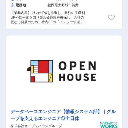
はマーケティングの最注力事項であり、マーケテ
勤務地
福岡県大野城市筒井
ィング予算を投下している状況があります。カウ
カモは事業の成り立ちから「購入促進」に重きを
【業務内容】 社内のDXを推進し、業務の生産制
おいていた経緯がありましたが、今後大きなグロ
UPや効率化を図り競合優位性を確保し、会社の
ースのために、新たに「売却仲介の獲得」へチャ
更なる発展のため、社内SEの「インフラ領域」
レンジしようと考えております。本ポジションで
「ソフトウェア領域」をご担当いただきます。基
は、新規事業プロモーションに関するWEBサイ
幹システム・情報システムの導入のご経験や、ネ
ト/クリエイティブのプランニング及びディレクシ
ットワーク構築・管理・保守のご経験があれば、
ョン業務を実行するWEBディレクターを求めてい
実務のご経験年数は問わずブランクがある方でも
ます。新領域事業グロースのため、マーケティン
応募可能なポジションです。また、未経験の方で
グチームのメンバーはもちろん、デザイナーやエ
もシステムに関する知識のインプットに自ら努め
ンジニア、事業企画、編集部、不動産の開発・企
ている方も応募可能なポジションです。 【具体的
画、エージェントなど、事業に携わる多様な職種
な業務内容】 =社内SE（インフラ領域）= ■社内
のメンバーと協業していただきます。 ■webサイ
のネットワーク環境やサーバの整備、構築（クラ
ト https://cowcamo.jp/ ■アプリ
ウド化） ■社員からの問い合わせの対応 ■セキュ
https://cowcamo.jp/about/app
リティの強化 =社内SE（ソフトウェア領域）= ■
基幹システム・情報システムの導入経験 ■Excel
マクロ・GAS（Google Apps Script）での簡単な
開発 ■セールスフォース、ミロク情報サービスの
導入 【担当者コメント】 自社のビジネスを理解
し、事業に合ったシステムの環境構築に取り組ん
だご経験や社員・ベンダーなどとの社内外でのコ
ミュニケーションを得意とされている方にもオス
スメのポジションです。また、複数の業務を並行
データベースエンジニア【情報システム部】｜グル
してこなせる方にもオススメです。時間外労働は
ープを支えるエンジニア◎土日休
繁忙期等によって異なりますが、平均15～20時間
程度とプライベートと両立しやすい環境です。
株式会社オープンハウスグループ