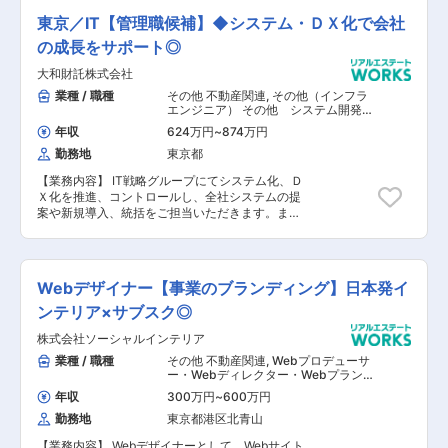
120日以上、夏季・年末年始休暇は連続9日以上
東京／IT【管理職候補】◆システム・ＤＸ化で会社
と、メリハリをもった働き方が実現できます。業
の成長をサポート◎
界の差別化が難しい不動産業界でWebデザイナー
としての深い経験を積みたい方、主体的に事業に
大和財託株式会社
携わっていきたい方におすすめの求人です。
業種 / 職種
その他 不動産関連
,
その他（インフラ
エンジニア） その他 システム開発・
運用
年収
624万円
~
874万円
勤務地
東京都
【業務内容】 IT戦略グループにてシステム化、Ｄ
Ｘ化を推進、コントロールし、全社システムの提
案や新規導入、統括をご担当いただきます。ま
た、ご経験に応じてメンバーのマネジメントにも
携わっていただきます。 【具体的な業務内容】
■社内システムの導入/保守 ■WEBサービスの開
発/デザイン ■ベンダーコントロール ■社員から
Webデザイナー【事業のブランディング】日本発イ
の問い合わせ対応 ■新規事業/業務改善の提案 ■
アプリ開発 ※ご経験に応じてメンバーのマネジメ
ンテリア×サブスク◎
ントもお任せします。 ＜社内導入システム＞
株式会社ソーシャルインテリア
AWS（EC2/S3）、Salesforce、Microsoft365、
PowerAutomate、freee、LANSCOPE、
業種 / 職種
その他 不動産関連
,
Webプロデューサ
Cylance、Dropbox、クラウドPBX など 最新の
ー・Webディレクター・Webプランナ
Microsoft Surface Laptop＋外部モニタを全社員
ー その他（インフラエンジニア） その
年収
300万円
~
600万円
他 システム開発・運用
に支給、社用スマホとしてiPhoneを支給などIT環
勤務地
東京都港区北青山
境整備も進んでいます。 【担当者コメント】 同
社は、年商60.7億円・経常利益5.59億円、コロナ
【業務内容】 Webデザイナーとして、Webサイト