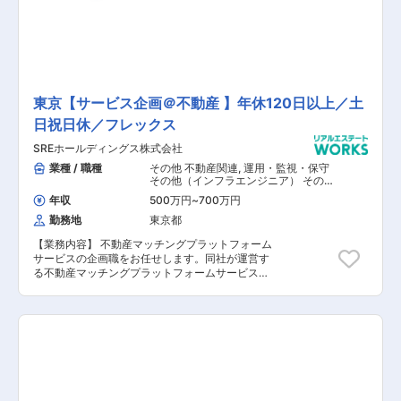
企画・管理、業務フロー設計などを一貫して担当
いただきます。 開発環境は、以下の通りです。
インフラ： AWS（MySQL,Postgres） 開発：
Ruby on Rails・Python 分析基盤：
TreasureData 分析ツール：Tableau・
GoogleAnalytics・Google Spreadsheet・SQL-
client その他：Slack・Salesforce（Pardot）・
東京【サービス企画＠不動産 】年休120日以上／土
Confluence・G Suite・Adobe XD・Figma 【具
日祝日休／フレックス
体的な業務内容】 ■サービス・機能開発における
企画立案、要件定義、仕様策定 ■企画開発のプロ
SREホールディングス株式会社
ジェクトマネジメント ■ステークホルダーやビジ
ネスの構造的な理解と課題の特定 ■課題特定に必
業種 / 職種
その他 不動産関連
,
運用・監視・保守
要なデータ分析やヒアリングなどの調査 【担当者
その他（インフラエンジニア） その
他 システム開発・運用
コメント】 「テクノロジー x イノベーションで、
年収
500万円
~
700万円
人々に感動を。」というミッションのもと、過去
勤務地
東京都
最高のスピードで成長する組織づくりに関われ
る、裁量大きいやりがいのあるポジションです。
【業務内容】 不動産マッチングプラットフォーム
運用ではなく企画から関わりたい、成長企業で長
サービスの企画職をお任せします。同社が運営す
くキャリアを積みたい方におススメです。また、
る不動産マッチングプラットフォームサービスに
会社全体の約7割が中途社員で構成され、年功序
関して、 プロダクトオーナーと協働で業務を推進
列の風土はなく風通しのよい組織であり、働くマ
していただきます。商品やサービスの企画からは
マさんパパさんも在籍中です。完全フレックスタ
じまり、立案や推進をお願いします。 また、次に
イム制も導入されているので、ご自身の裁量で働
活かすために、企画したサービスの振り返りやフ
き方をデザインできる魅力があります。
ィードバック、クライアントからのフィードバッ
クも反映してください。 業務を円滑に勝つ効率良
く進めるために、関連部署度の連携も業務です。
【具体的な業務内容】 ■サービスおよび商品の企