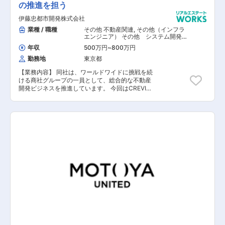
の推進を担う
り、各事業部の課題解決が円滑に行われ、業務の
大幅な効率化・働き方改革に貢献しました。コロ
伊藤忠都市開発株式会社
ナ禍、非常事態宣言が発表された際も、DX推進
によりスムーズに在宅勤務に移行できた点も評価
業種 / 職種
その他 不動産関連
,
その他（インフラ
されています。 年次に関係なく成長できる環境が
エンジニア） その他 システム開発・
運用
あります。 営業職と違って成果が見えにくいポジ
年収
500万円
~
800万円
ションでも、細かい評価項目を設けることで、一
勤務地
東京都
人一人の成果を正当に評価する仕組みを作ってい
ます。優秀な社員は年4回ある表彰式で表彰でき
【業務内容】 同社は、ワールドワイドに挑戦を続
る機会もあり、モチベーションUPに繋がりま
ける商社グループの一員として、総合的な不動産
す。若手だから、を理由に上に上がりづらいとい
開発ビジネスを推進しています。 今回はCREVIA
うことは一切ありません。頑張って成果を出すと
DX室の一員として、《DX推進・新規プロジェク
しっかりと評価されるので、20代でマネジメント
ト等》の企画をお任せいたします。 【具体的な業
をしている社員も多数です。 【入社後の業務内容
務内容】 ■IOT関連の商品企画 ■先進的なITビジ
変更範囲】 会社の定める業務（但し、本人の希
ネスの構築、推進 ■WEB戦略の最適化 【担当者
望・適性を考慮するものとする）
コメント】 同社は大手商社グループとして、商社
気質を受け継いだ不動産総合デベロッパーになり
ます。 大手商社グループの住生活カンパニー中核
企業として、不動産開発事業を50年以上に渡り、
経験と実績を積み重ねております。 少数精鋭でビ
ッグプロジェクトを成功させるために、社員一人
ひとりの高い能力が求められます。