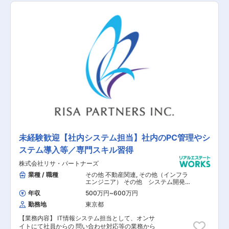
す。 【具体的な業務内容】 ■IT戦略の立案・推進
■新デバイス、新システム導入時の打合わせ ■IT
サポート業務（PCやアプリの設定対応、社員か
らの問合わせ対応、デバイス管理業務、システム
セキュリティ対応、サーバー対応、各種アプリ対
応） 【担当者コメント】 現在働き方改革の一環
として、18時にはPCの電源が自動的にダウンす
るシステムを導入しており、ライフワークバラン
スが整っているので、お子様が落ち着かれてから
復帰される方や、保育園迎えに行かれる方にも安
心して就業していただける環境です。（時差出勤
の対応がある場合、19時までダウンする時間を延
長） また、現在はグループ役職員、ならびに同社
関係者の皆様への新型コロナウイルスの感染リス
ク軽減と安全確保を目的に、ローテーションで在
宅ワークも取り入れており、感染予防と事業推進
の両立を目指した取り組みを行っております。 お
未経験歓迎【社内システム担当】社内のPC管理やシ
子様が小学生以下の場合は、時間短縮勤務が可能
ステム導入等／専門スキル習得
となっていますので、ワークスタイルに合わせた
働き方を選ぶこともできます。
株式会社リサ・パートナーズ
業種 / 職種
その他 不動産関連
,
その他（インフラ
エンジニア） その他 システム開発・
運用
年収
500万円
~
600万円
勤務地
東京都
【業務内容】 IT情報システム担当として、オンサ
イトにて社員からの 問い合わせ対応等の業務から