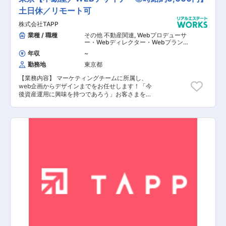
習やデータの分析を通じて、SFA／CRM／工事積
土日休／リモート可
算システム／Webアクセス／広告／会計／人事な
どの多種多様なデータを用いたデータ分析からモ
株式会社TAPP
デル構築をお任せできる方を募集することとなり
ました。データベースエンジニア／データ分析で
業種 / 職種
その他 不動産関連
,
Webプロデューサ
社内の業務効率化や新しいビジネスの種を生み出
ー・Webディレクター・Webプランナ
ー その他（インフラエンジニア） その
せる社内データの利活用を推進するポジションで
年収
~
他 システム開発・運用
す。基幹システムや、SFA、CRMといった社内シ
勤務地
東京都
ステムに留まらず、広告関連、同社物件サイトへ
のお客様の行動履歴などシステムで取り扱う様々
【業務内容】 マーケティングチームに所属し、
なデータについて蓄積、分析してビジネスへの価
web企画からデザインまでをお任せします！「今
値を見出すことができます。オープンハウスグル
後資産運用に興味を持つであろう」お客さまをど
ープの情報システム部は、グループ全体の情報シ
う集客するかに重点を置いた業務です。今までの
ステム企画・設計・開発・運用を担う部署で、グ
経験を活かしながら、新しいことを学び、業績に
ループの急成長を支えます。革新的な不動産会社
つなげてください。LP,バナーなどの制作、配信
を目指すオープンハウスグループにとって、その
結果の分析と改善、次回の企画などをチーム内で
成長を支えるITシステム基盤の高度化・最適化・
運営してください。効率的かつノウハウを活かし
安定化が急務となっております。現在、内製化に
たWebデザインをお願いします。 【具体的な業務
も取り組んでおり、よりスピード感を持った開発
内容】 ■現在のデザインイメージを把握 ■LP、
ができる環境を目指しています。配属になるデー
バナーの制作を着手 ■配信結果をマーケチーム内
タグループは、20代中心です。人数は2名で、新
で話し合い次回企画の策定 など 【担当者コメン
卒、中途１名ずつが活躍しています。営業現場と
ト】 TAPPという社名は、Turn A Profit Partnerを
の距離が近く、現行にとらわれず新しいことにチ
略したものです。お客様にとって“利益を生み出
ャレンジする雰囲気がある組織です。会社規模の
すパートナー”でありたいという会社の存在意義
拡大及びホールディングス化に伴い、現在、デー
を表しています。コンセプトは、豊かな未来を描
タを活用した事業推進・業務効率化の依頼が増え
くお客さまに選ばれ続ける事業づくりです。不動
ています。その上でデータの分析だけではなく、
産売買、不動産開発、不動産管理、海外向けの事
整理したデータをビジネスに活用していくことが
業、カスタマーサポート、マネーコンサルティン