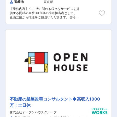
勤務地
東京都
【業務内容】 住生活に関わる様々なサービスを提
供する同社の全社DX企画の推進担当者として、
企画立案から推進をご担当いただきます。住宅ロ
ーン事業を中心に、全社の施策の中心に入って頂
き推進や企画立案にも携わっていただけます。
【具体的な業務内容】 ■営業部門に対するITリテ
ラシー向上施策の企画や実行 ■書類の多い住宅ロ
ーン融資事務領域の業務フロー効率化、生産性の
向上施策の企画・実行 ※DX企画部門で取り扱うプ
ロジェクトの一例です。 ※プロジェクトの多く
は、期間6カ月／5000万円程度の規模感です。
【担当者コメント】 同社は、フラット３５で実行
件数12年連続No1の実績があり、金融機関の中で
も特に意思決定のスピードが早い組織です。現
在、DX企画部にてDX化推進しており、現状2名
体制で業務を行っています。既存社員は業務部門
での経験が豊富で業務知識や社内環境には精通し
ていますが、システム関連の知識は不足していま
す。そのため、本ポジションで採用する方にはシ
ステム関連のバックグラウンドを求めており、シ
ステム観点での推進力をもって各プロジェクトを
リードしていただける方を求めています。金融機
不動産の業務改善コンサルタント◆高収入1000
関でのDX推進のリードポジションとビジネス全
万！土日休
体を俯瞰して、各部門の施策を束ねる役割を担っ
ていただきます。
株式会社オープンハウスグループ