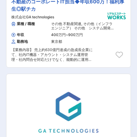
不動産のコーポレートIT担当◆年収600万！福利厚
すが、デザイナー視点からの企画・提案の幅が非
生◎駅チカ
常に広いことが特徴です。デザインのクオリテ
ィ・成果は数値で可視化されるため、制作して終
株式会社GA technologies
わりではなく、自分が制作・ディレクションした
デザインがどのような効果を生んだのかを突き詰
業種 / 職種
その他 不動産関連
,
その他（インフラ
めたい方にはピッタリの環境です。 【入社後の業
エンジニア） その他 システム開発・
運用
務内容変更範囲】 会社の定める業務（但し、本人
年収
400万円
~
900万円
の希望・適性を考慮するものとする）
勤務地
東京都
【業務内容】 売上約630億円達成の急成長企業に
て、社内IT機器・アカウント・システム運用管
理・社内問合せ対応だけでなく、能動的に運用改
善提案やリテラシー向上を目的とした社内教育や
啓蒙活動も対応いただきます。 「テクノロジー x
イノベーションで、人々に感動を。」というミッ
ションのもと、過去最高のスピードで成長する組
織づくりに関われる、裁量大きいやりがいのある
ポジションです。運用ではなく企画から関わりた
い、成長企業で長くキャリアを積みたい方におス
スメです。 【具体的な業務内容】 ■入退社異動
などの人事対応 ・PCやスマートフォンなどIT機
器のキッティング、初期化 ・各種アカウントの作
成、停止、削除 ・入社受入時のガイダンス ■社
内問合せ対応 ・社内ユーザーとのコミュニケーシ
ョンを通じた不具合切り分け、要望ヒアリング ・
各種アカウントの作成、権限付与、設定変更 ・IT
機器のキッティング、初期化、貸与回収 ・問合せ