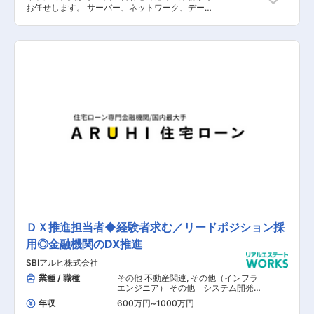
お任せします。 サーバー、ネットワーク、データ
ベース、プログラミング等の 専門的知識は不要と
なっており （ご入社後に習得していただく想
定）、着実なオペレーション 作業等を実施いただ
くため、情報システム未経験者でも 問題なく業務
を行っていただくことが可能です。 【具体的な業
務内容】 ■社内の情報システムやPC等の運用・
管理 ■PCやソフトウェア等の問い合わせ対応や
マニュアル作成 ■社内セキュリティ研修の運用 ■
社内システム改修や新規システム導入検証のサポ
ート ■業務効率化や利便性を高めるための業務改
善提案 ■端末やIT備品等の選定、発注等 ■PCや
インフラ周りの配線整備等 【担当者コメント】
入社直後は社内問い合わせ対応やPCセットアッ
プなどの作業や事務的な業務から確実に覚えてい
ただき、徐々にご経験を積んでいただく想定で
す。 その後、サーバーやネットワーク管理など同
社ITの全体像を把握していただき、ゆくゆくは業
務の効率化の企画やIT戦略の策定・実行、社内シ
ステムの整備・運用・保守など、IT業務全般につ
ＤＸ推進担当者◆経験者求む／リードポジション採
いてマルチに対応できるようなスキルアップを目
用◎金融機関のDX推進
指していただきます。
SBIアルヒ株式会社
業種 / 職種
その他 不動産関連
,
その他（インフラ
エンジニア） その他 システム開発・
運用
年収
600万円
~
1000万円