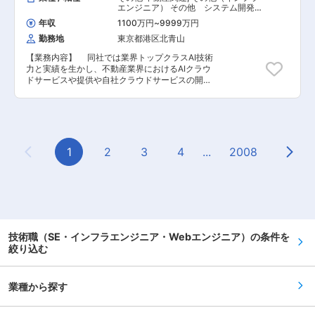
社会をつなぐプラットフォームとなることを目指
エンジニア） その他 システム開発・
運用
しています。 これまで日本初の家具のサブスク
年収
1100万円
~
9999万円
「subsclife」（2018年3月開始）をはじめとした
勤務地
東京都港区北青山
サービスを展開し、東洋経済すごいベンチャー
100に選出、 日本サブスク大賞でブロンズ賞を受
【業務内容】 同社では業界トップクラスAI技術
賞、2020年9月、2022年3月に大型資金調達を実
力と実績を生かし、不動産業界におけるAIクラウ
施するなど、 多くの方から私たちの目指す世界観
ドサービスや提供や自社クラウドサービスの開
に共感いただきました。 今後もユーザーとパート
発・運営を行っています。 主に機械学習・深層
ナーの双方に便益をもたらす三方良しな事業を展
学習といったAI開発を軸とし、自社AIクラウドサ
開し、インテリア業界に革命を起こしていきま
ービスへの適用や、各種業界向けのAIコンサルテ
す。 国内初の“家具のサブスクリプションサービ
ィング適用、自社サービスの企画やクライアント
ス”である『subsclife』をはじめとして、現在は3
の課題を元にしたアルゴリズム開発に加え、プロ
つの事業を展開しています。 また、インテリア業
トタイピングまで行っていただきます。 【具体的
1
2
3
4
...
2008
界に革命を起こすプラットフォーム企業として、
Previous Page
Next
な業務内容】 ■ディープラーニングやブーステ
私たちはこれからもユーザーとパートナーの双方
ィング等の機械学習や最適化処理を活用したソリ
に便益をもたらす、 三方良しを実現する存在であ
ューション開発 ■画像、音声、自然言語、その他
り続けることを目指しております。 プロとしての
時系列データ等への先端技術のクラウドサービ
高い意識を持った冒険者であること、遊び心が加
ス・コンサルティングサービスへの適用 ■AIソリ
えられる柔軟性のある方からの応募をお待ちして
ューションの事業化／事業推進 ■Webアプリケ
います。
ーション開発・運用・保守アプリケーション・ イ
技術職（SE・インフラエンジニア・Webエンジニア）の条件を
ンフラ（AWS、GCPなど）開発系のプロジェクト
絞り込む
リード、マネージメント ■クラウドサービスの開
発・設計・運用業務を推進。 ■データサイエンス
領域（機械学習・深層学習といったAI開発）の実
サービス向け適用作業。 【担当者コメント】
業種から探す
機械学習や最適化計算処理の専門家として、AIア
ルゴリズム開発やAIコンサルティングの推進を担