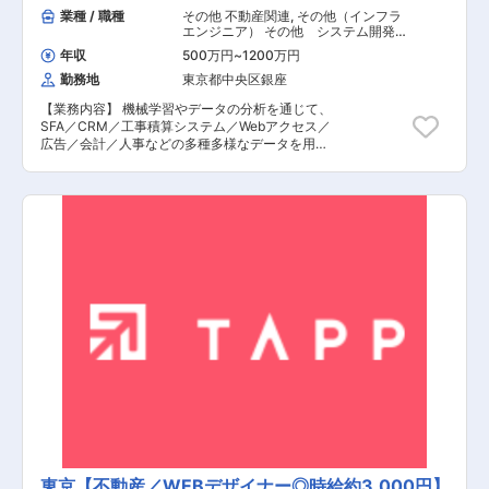
業種 / 職種
その他 不動産関連
,
その他（インフラ
エンジニア） その他 システム開発・
運用
年収
500万円
~
1200万円
勤務地
東京都中央区銀座
【業務内容】 機械学習やデータの分析を通じて、
SFA／CRM／工事積算システム／Webアクセス／
広告／会計／人事などの多種多様なデータを用い
たデータ分析からモデル構築をお任せします。
【具体的な業務内容】 ■BigQueryでの分析用
DWHの構築と運用 ■広告関連データの分析によ
る最適化 ■機械学習モデルの構築と運用 ■上記に
関連したWebアプリケーションの開発と運用 ■作
成したシステムに関する文書の作成 など ＜開発
環境など＞ Python , javascript（React／Vue／
Angular）, GAS, php, java, Go, SQL(MySQL,
PostgreSQL), UiPath, git, backlog, slack, Google
WorkSpace , AWS EC2／ECS(Fargate)／S3／
Lambda／RDS(Aurora), GCP GCE／GCS／
CloudFunction／Bigquerry 等 【担当者コメン
ト】 同社は、都心で圧倒的なシェアを誇る戸建事
業・マンション開発事業・不動産流通事業を柱と
した総合ディベロッパーです。創業から16年目に
あたる2013年に東証一部直接上場、2019年に売
上5000億円を突破した、不動産業界のトップブ
ランドとして10期連続過去最高の売上高、利益を
更新するなど成長を続けています。今回、機械学
東京【不動産／WEBデザイナー◎時給約3,000円】