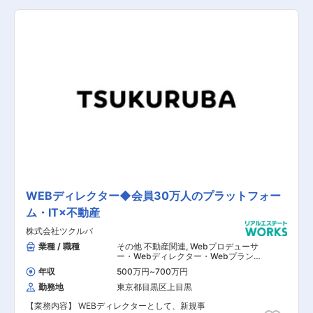
おります。 不動産DXプロダクトや不動産仲介事
件の間取り図、紹介分の作成 ■物件情報の更新・
業の事業伸長に伴い、各事業の新規見込み顧客の
管理 ■WEBサイトの改善業務 【担当者コメン
獲得に向けた事業体制の強化をともに目指す方か
ト】 同社は店舗専門の不動産に特化した不動産業
らの応募をお待ちしています。
務を行っており、 居抜き市場（いちば）と居抜き
売却市場（いちば）というサイト運営をしていま
す。 同社は2011年3月創業のベンチャー企業で、
市場拡大に伴い年々メンバーを増員しています。
急成長中の会社の中核メンバーとして、若いうち
からスピード感を持って成長したい方、企業の成
長期に参画したい方におすすめです。
WEBディレクター◆会員30万人のプラットフォー
ム・IT×不動産
株式会社ツクルバ
業種 / 職種
その他 不動産関連
,
Webプロデューサ
ー・Webディレクター・Webプランナ
ー その他（インフラエンジニア） その
年収
500万円
~
700万円
他 システム開発・運用
勤務地
東京都目黒区上目黒
【業務内容】 WEBディレクターとして、新規事