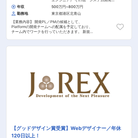
レクション ■既存サイトの改修（分析テストを用
運用
年収
500万円
~
800万円
いてのCVR等の改善が目的） 【担当者コメント】
勤務地
東京都港区北青山
フロントからWebディレクションに携われること
ができます。上流から案件に携わるので、必然的
【業務内容】 開発PL／PMの候補として、
にビジネススキルやマーケティングスキルが身に
Platformの開発チームへの配属を予定しており、
つきます。特徴としては、時短勤務の導入や女性
チーム内でワークを行っていただきます。 新規サ
活躍推進など社内で様々な従業員が働きやすいよ
ービス・既存ECサービスにおいて、社内要望を調
う取り組みをしている企業様です。昇格・昇進ス
整・要件定義を行い、デザイナー・外部開発パー
ピードも速く、1年～3年でマネジメントラインに
トナーのマネジメントや、開発・運用ディレクシ
上がることも珍しくありません。また個人でみて
ョンをお任せいたします。 将来的には開発ディレ
も年収1,000万円越えは入社3年目で30％、5年目
クター・PMを目指していただきたいと考えてい
で60％と圧倒的に個人が評価される環境です。主
ます。 【具体的な業務内容】 ■開発案件の進行
体的に取り組みたい方、成果を正当に評価して欲
管理 ■要件定義・設計 ■社内ツールの企画から開
しい方におすすめの求人です。 【入社後の業務内
発 ■ベンダーコントロールや社内の業務部門との
容変更範囲】 会社の定める業務（但し、本人の希
調整 【担当者コメント】 同社はインテリア×サブ
望・適性を考慮するものとする）
スクという日本初のビジネスモデルを構築してお
り、『よいものを長く使い、循環する社会を実
現』するプラットフォーマーとして、 インテリア
業界に革命を起こしています。新サービスを次々
と提供開始し急速に成長を続けている企業で、現
在でも複数の開発プロジェクトが控えており、 こ
れからもお客様へ新しい価値を提供し続けていく
予定がございます。 同ポジションでは、将来の開
発ディレクター・PMを目指すポジションとして
の活躍を期待しており、要求定義／要件定義から
【グッドデザイン賞受賞】Webデザイナー／年休
参画することが可能で、 自分たちでプロダクトを
120日以上！
作る体験を1から積んでいく貴重な経験を積むこ