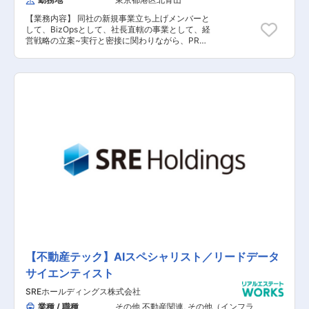
ます。 【具体的な業務内容】 ■マーケティング
ROIの向上 ■ビジネスモデルに合わせてオーディ
【業務内容】 同社の新規事業立ち上げメンバーと
エンスの設計・チューニング、ターゲティングに
して、BizOpsとして、社長直轄の事業として、経
合ったクリエイティブ企画立案 ■クリエイティブ
営戦略の立案~実行と密接に関わりながら、PRJ
作成ディレクション ■広告企画 【担当者コメン
をリードしていただきます。日本最大級の家具・
ト】 TAPPという社名は、Turn A Profit Partnerを
インテリア商品データベースの企画・業務設計・
略したものです。お客様にとって“利益を生み出
ディレクション・人員マネジメント全般
すパートナー”でありたいという会社の存在意義
SaaS、事業全体のコアになる、家具・インテリ
を表しています。コンセプトは、豊かな未来を描
ア業界の商品データベースのDB・業務設計、人
くお客さまに選ばれ続ける事業づくりです。不動
員マネジメントです。何千～数億ともいわれる、
産売買、不動産開発、不動産管理、海外向けの事
家具・インテリア、内装材といった情報が、まだ
業、カスタマーサポート、マネーコンサルティン
まだ紙カタログで運用管理されている業界におい
グ、また自社セミナーの運営などに従事していま
て日本中に流通する当該情報をデジタル化し、
す。正しい知識と誠実な対応をモットーにしてい
SaaS、敷いては中期経営戦略の核となる、非常
ますので、多くのお客様から感謝の声が届いてい
に重要なポジションを担っていただきます。ま
ます。社のロゴの意味は、社員の成長とお客様の
た、関連会社や経営層を巻き込むプロジェクトの
利益の向上を願う気持ちです。共感していただけ
推進を期待していますので、経験を活かしながら
る方、チーム内外で協力し合える方からの応募を
課題解決などにも向き合っていただきます。 【具
お待ちしています。
体的な業務内容】 ■マーケット/顧客データ分析
に基づいたセグメントの検討・設計 ■何百~何千
とある、家具・インテリアブランドの情報パター
ン化、DB設計 ■最小コストで、最大量の情報を
登録・管理し続けるための業務オペレーションの
【不動産テック】AIスペシャリスト／リードデータ
仕組み化、人員マネジメント ■戦略にもとづく、
サイエンティスト
KPIモニタリング、改善の検討・推進 ■関連部門
（全社）、経営層を巻き込んだプロジェクト推進
SREホールディングス株式会社
【担当者コメント】 私たちは、よいものを長く使
い、循環する社会を実現させるため、よいものと
業種 / 職種
その他 不動産関連
,
その他（インフラ