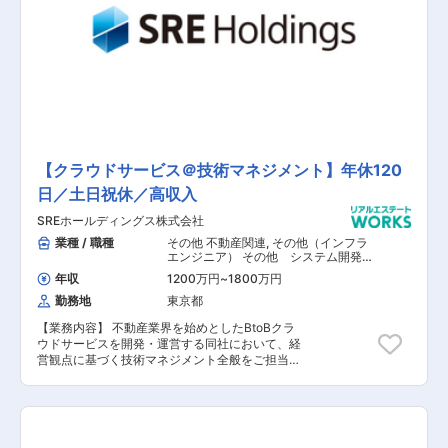
画立案、推進 ■企画したサービスや施策の振り返
り（定量判断をするためのKPIの特定、データ抽
出および分析等を実施）、およびフィードバック
■営業、カスタマサクセスのサポート（クライア
ントへのサービス説明等）。また、クライアント
からのフィードバックを企画内容に反映 ■他クラ
ウドサービス（不動産AI査定ツール、契約重説ク
ラウドなど）のプロダクト責任者・担当者、及び
関連部門との連携 【担当者コメント】 同社は、
不動産テック事業とAIクラウド＆コンサルティン
グ事業を主な事業として、10年後の当たり前を造
【クラウドサービス＠技術マネジメント】年休120
るために、日々社員一同切磋琢磨しています。 そ
日／土日祝休／高収入
して、「不動産×AI」のユニークなビジネスモデ
ルで6年連続増収・増益を達成しました。ソニー
SREホールディングス株式会社
グループ発のAIベンチャーである同社は、 デジタ
ル時代を先導する企業としても東証より選定さ
業種 / 職種
その他 不動産関連
,
その他（インフラ
れ、現在、さらなる成長期を迎えております。 不
エンジニア） その他 システム開発・
運用
動産DXプロダクトや不動産仲介事業の事業伸長
年収
1200万円
~
1800万円
に伴い、各事業の新規見込み顧客の獲得に向けた
勤務地
東京都
事業体制の強化をともに目指す方からの応募をお
待ちしています。
【業務内容】 不動産業界を始めとしたBtoBクラ
ウドサービスを開発・運営する同社において、経
営観点に基づく技術マネジメント全般をご担当い
ただき、 技術的な観点から組織やサービスの成長
にコミットしていただきます。 不動産領域のみに
とどまらず、多様なBtoBクラウドサービスや機械
学習・深層学習といったAI開発をベースに、クラ
ウド、インフラ(AWS、GCPなど)、 データサイエ