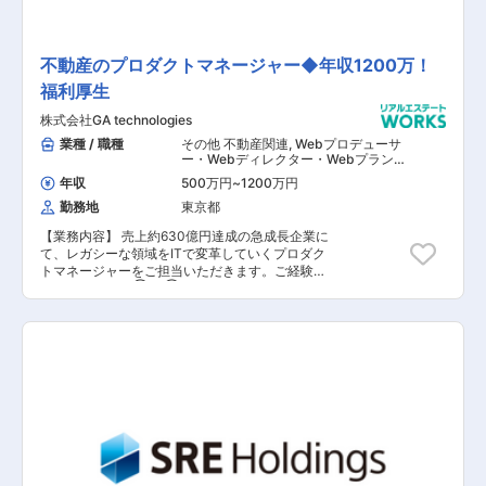
件数の集計、分析 ■運用改善、社内教育 ・定常
業務の可視化、標準化、効率化 ・問合せ件数削減
の提案、推進 ・運用ルールの策定、改定 ・情報
セキュリティガイダンスやアナウンス、啓蒙活動
不動産のプロダクトマネージャー◆年収1200万！
の立案実施 【担当者コメント】 事業拡大かつグ
福利厚生
ループ会社も増える中、パフォーマンス次第であ
りとあらゆる業務に携われポジションの獲得や給
株式会社GA technologies
与アップに繋がります。また、会社全体の約7割
が中途社員で構成され、年功序列の風土はなく風
業種 / 職種
その他 不動産関連
,
Webプロデューサ
通しのよい組織であり、働くママさんパパさんも
ー・Webディレクター・Webプランナ
ー その他（インフラエンジニア） その
在籍中です。完全フレックスタイム制も導入され
年収
500万円
~
1200万円
他 システム開発・運用
ているので、ご自身の裁量で働き方をデザインで
勤務地
東京都
きる魅力があります。
【業務内容】 売上約630億円達成の急成長企業に
て、レガシーな領域をITで変革していくプロダク
トマネージャーをご担当いただきます。ご経験や
ご志向に応じて①〜③のいずれかのポジション
をお任せいたします。 ①顧客満足度を高め事業
の利益最大化を実現する為、コア事業
「RENOSY」のWEBサイト機能開発、改善ディレ
クション、集客施策立案などをご担当いただきま
す。 ②不動産領域での取引や顧客体験における
抽象的な課題に対し、各関連部署と連携し中長期
的かつ戦略的な視点でのサービス開発をご担当い
ただきます。 ③事業子会社である株式会社
RENOSY Xで提供しているSaaSプロダクトにつ
いて、各ステークホルダーとの調整を含めたプロ
ダクトディレクションを通じ、プロダクト全体の