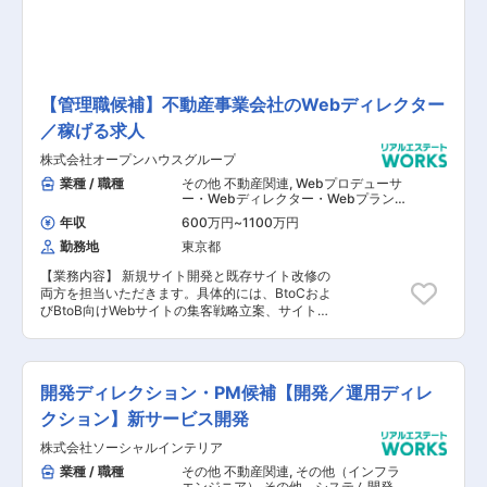
ント】 同社の事業体制は過去と現在では全く様変
わりしており、時代に合わせた新事業に常にチャ
レンジし続けています。現在は投資・不動産・広
告・海外事業・運転教育・外食の6つの事業をメ
インに展開していますが、時代の変化と共に必要
とされる事業を次々と生み出していく予定になり
【管理職候補】不動産事業会社のWebディレクター
ます。 常に変化を続ける集団として創業70年間
／稼げる求人
続いているベンチャースピリットを継続してお
り、創業時の勢いを失うことがない企業で刺激を
株式会社オープンハウスグループ
感じながら活躍することが可能です。
業種 / 職種
その他 不動産関連
,
Webプロデューサ
ー・Webディレクター・Webプランナ
ー その他（インフラエンジニア） その
年収
600万円
~
1100万円
他 システム開発・運用
勤務地
東京都
【業務内容】 新規サイト開発と既存サイト改修の
両方を担当いただきます。具体的には、BtoCおよ
びBtoB向けWebサイトの集客戦略立案、サイト制
作ディレクション、数値改善運用ディレクション
業務です。新規サイト開発は、集客戦略立案から
入り、ペルソナ設定、コミュニケーション設計、
ワイヤーフレーム作成、UI/UXを含めた制作ディ
開発ディレクション・PM候補【開発／運用ディレ
レクション業務全般を担当いただきます。社内関
係部署や外部制作ベンダーと協力しながら二人三
クション】新サービス開発
脚で作り上げていきます。既存サイト改修は、
株式会社ソーシャルインテリア
UI/UX分析やABテストを用いてCVR等の数値改善
をしていく運用業務です。 【具体的な業務内容】
業種 / 職種
その他 不動産関連
,
その他（インフラ
■新規サイト開発の集客立案 ■サイト制作のディ
エンジニア） その他 システム開発・