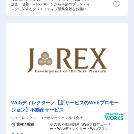
禍でも増収増益。スピード感のある成長企業で
企画・改善・webデザインから事業のブランディ
す。今回の募集では、IT戦略グループにて全社シ
ングに関するクリエイティブ業務全般をお願いい
ステムの提案や新規導入、統括をお任せします。
たします。 新品家具・家電のtoC向けのサブスク
成長を続ける当社で今までの経験、知識を活かし
リプションサービス、オフィス構築支援：toB向
てシステム化、ＤＸ化を推進、コントロールして
けのオフィス構築支援サービス、 家具・家電をお
いただきます（直近では Salesforce を全社基幹
得に買えるオフプライスマーケットの3事業をメ
システムとするためのプロジェクトが動いていま
イン事業として展開しており、3事業におけるサ
す）。社内システム部門のためヘルプデスク的な
ービスの成長・加速を目指し、デザインの観点か
立ち回りも必要ですが、新しいシステムの導入や
ら事業をグロースを目指していただきます。 【具
業務改善・効率化の提案や設計に時間を使って頂
体的な業務内容】 ■3事業のサイトの企画・改善
ければと思います。快適な業務環境を提供するた
■デザイン、コーディング（HTML・CSS・
めに、ネットワーク速度を改善したりクラウドシ
JavaScript）を用いてWebサイト、LP、バナー作
ステムを活用して会議の手法を変更するなど、同
成 ■フライヤー(JQuery など)、営業提案資料な
社の全システム領域でフロントエンドからバック
どのドキュメントのデザイン 【担当者コメント】
エンドまでお任せします。一般的な社内システム
同社は2018年に日本初の家具のサブスク
部門とは違い、保守だけではなく常に最上流工程
「subsclife」を展開し、コロナ禍においてより一
から新しいことにチャレンジできる環境です。年
層サービスが注目され、インテリア業界に革命を
齢は関係なく、役割に対しての達成度合を評価す
起こすプラットフォーム企業として急成長を実現
るミッショングレード制を採用、より会社への貢
しています。 東洋経済すごいベンチャー100選
献度が高い方は昇給・賞与によって還元されま
出・日本サブスク大賞でブロンズ賞を受賞するな
す。実績が評価される、やりがいのある社風で
ど、業界内外を問わずして注目を集めており、イ
す。今まで、業務範囲が限られてもっとやりたか
Webディレクター／【新サービスのWebプロモー
ンテリア×サブスクというビジネスモデルを通し
った！年功序列でつまらない！改善提案が評価さ
ション】不動産サービス
て、 インテリア業界に革命を起こしています。
れない！という不満があった方は、積極的にチャ
同ポジションにおいてはデザインの観点から更な
レンジできる環境のため、やりがいを持って仕事
ジェイレックス・コーポレーション株式会社
る事業拡大に向け、既存サービスの更なる成長・
ができます。同社では、この世にない資産運用サ
新規サービスを成功に導くために一緒に知恵を絞
業種 / 職種
その他 不動産関連
,
Webプロデューサ
ービスで社会を変えていこうという熱い気持ちを
り伴走してくださる方を募っています。 異業界出
ー・Webディレクター・Webプランナ
もった仲間を募集しています。仕事を通じて社会
ー その他（インフラエンジニア） その
身者も多数活躍されており、異業種からのアイデ