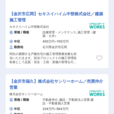
【金沢市広岡】セキスイハイム中部株式会社／建築
施工管理
セキスイハイム中部株式会社
業種 / 職種
設備管理・メンテナンス
,
施工管理（建
築・土木）
年収
400万円
~
700万円
勤務地
石川県金沢市広岡
同社の展開する戸建住宅の施工管理業務全般を担
当いただきます。担当プロジェクトの施工管理技
術者として品質・安全・工程・原価の管理を行い
ます。 【具体的な業務内容】 ■工事進捗状況な
どをお客様へご報告・説明 ■施工管理(工事進
捗・出来高管理、各工種担当協力会社への発注・
管理調整、図面チェック、施工図作成、、各種デ
【金沢市福久】株式会社サンリーホーム／売買仲介
ータ分析他、あらゆる事態に臨機応変に対応す
る。) ■安全衛生、労務管理並びに記録の保管な
営業
ど ※試用期間の代わりに契約社員スタートです
株式会社サンリーホーム
が、100%正社員登用の実績あり。
業種 / 職種
不動産仲介
,
建設・不動産法人営業 建
設・不動産個人営業
年収
324万円
~
564万円