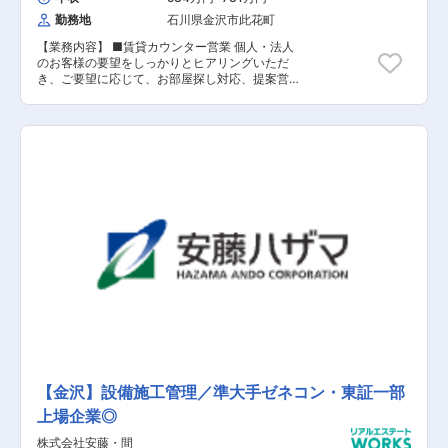
す。 ・ワンストップサービスによる提案の幅の広
が多いため、固定概念にとらわれず変化に柔軟に
働き⽅と成果に応じた評価で、スピード感のある
勤務地
石川県金沢市此花町
さ 売買・リフォーム・買取再販・リースバックな
対応できる環境！ ■報告、連絡、相談、確認は徹
成⻑が望めます。 ・ワンストップサービスによる
どグループ内連携が強み。 ・平均残業時間20.3
底されているためコミュニケーションがとりやす
提案の幅の広さ 売買・リフォーム・買取再販・リ
【業務内容】 ■賃貸カウンター営業 個人・法人
時間でプライベートも充実 効率的な業務フローの
く、⼈柄のいい社員多数！ ■過度な残業をしない
ースバックなどグループ内連携が強み。 ・平均残
のお客様の要望をしっかりとヒアリングいただ
整備と⾵通しの良さで、⻑く働ける環境を整備。
体制づくりや、充実した各種⼿当‧福利厚⽣など、
業時間20.3時間でプライベートも充実 効率的な
き、ご要望に応じて、お部屋探し対応、提案営
・報連相や確認の徹底でコミュニケーションがス
プライベートの時間を⼤切にしながら働ける環境
業務フローの整備と⾵通しの良さで、⻑く働ける
業、物件管理等をご対応いただきます。 【具体的
ムーズ。安⼼して成⻑できます。 ＜最後に＞
づくりに注⼒！ ■仕事に前向きに取り組んでくだ
環境を整備。 報連相や確認の徹底でコミュニケー
には】 お客様のニーズをヒアリングしながら、個
TSUNAGU GROUPは、「⼈⽣によろこびを届
さっている⽅が多数おり、切磋琢磨できる環境！
ションがスムーズ。安⼼して成⻑できます。 ＜社
人のお客様に対しては、利用用途に合わせて最適
け、しあわせを未来へつないでいく」という理念
内の特徴＞ ■異業種経験者が多いため、固定概念
なプランのご提案や法人のお客様に対しては、寮
を掲げ、地域に根ざした最⾼の不動産サービスを
にとらわれず変化に柔軟に対応できる環境！ ■報
や社宅、中長期の出張等に対して最適なプランの
追求しています。 新しい賃貸事業で、あなたのこ
告、連絡、相談、確認は徹底されているためコミ
ご提案をいただきます。 ＜仕事の流れ＞ ・個人
れまでの経験を武器に、共に成⻑し、価値あるサ
ュニケーションがとりやすく、⼈柄のいい社員多
のお客様、法人のお客様へお部屋のご紹介、内
ービスをつくっていきましょう。 【会社概要】
数！ ■過度な残業をしない体制づくりや、充実し
見。 ・WEB接客/法人訪問等 【会社概要】 ＜企
2017年創業のTSUNAGU GROUPは、⾦沢市を中
た各種⼿当‧福利厚⽣など、プライベートの時間を
業・求人の特色＞ ★会社の変革期に携わる大きな
⼼に不動産売買・買取再販・リフォーム・リノベ
⼤切にしながら働ける環境づくりに注⼒！ ■仕事
醍醐味があります ★全国で約4,000名の大手企業
ーションなど住まいに関わる幅広いサービスを提
に前向きに取り組んでくださっている⽅が多数お
★残業少なく働きやすい環境 ★入社後ギャップ
供する会社です。 社員の中⼼は20〜30代。若⼿
り、切磋琢磨できる環境！
等の悩みを感じたらすぐに相談可能な定着支援ツ
が裁量を持って活躍できる環境です。 異業種出⾝
ールを導入し、中途入社者の3年間の定着率は業
者が多く、常に変化‧挑戦を歓迎する企業⽂化があ
界トップの94.1% ■受賞歴 ・『健康経営優良法
ります。 今回⽴ち上げる賃貸事業は、将来の中核
人』認定(8年連続受賞)・『プラチナくるみん』認
事業として注⼒予定。あなたの知⾒が事業成⻑の
定(2017～) ・『ハタラクエール（福利厚生表彰・
カギになります。
認証制度）』認証（2年連続認証） ・東京都『心
のバリアフリー』好事例企業 認定(2023)・『東
京都女性活躍推進大賞 優秀賞』受賞(2019） ・
【金沢】設備施工管理／準大手ゼネコン・東証一部
『DX認定』取得(2022)・ハラスメント撲滅宣言
上場企業◎
(2020/4～)※他受賞情報は以下もご参考くださ
い。
株式会社安藤・間
https://www.leopalace21.co.jp/sustainability/external-