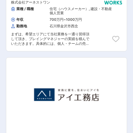
株式会社アーネストワン
業種 / 職種
住宅（ハウスメーカー）
,
建設・不動産
個人営業
年収
700万円
~
1000万円
勤務地
石川県金沢市西念
まずは、希望エリアにて当社業務を一通り習得頂
して頂き、プレイングマネジャーの実績を積んで
いただきます。具体的には、個人・チームの売
上・利益実績を計画通り着地させることを求めま
す。 後に営業実績・経験を活かし、業務フローの
改善や社員教育を実施。 注文住宅事業を現在の3
倍とする計画に沿って、全社的な営業力強化に一
役買って頂きたいと思います。 （年間400棟
→1000棟へ） 【具体的な仕事の流れ】 自社ブラ
ンド規格注文住宅「クレイドルパレット」を提
案。お客様へのアプローチは、Webサイトからの
問い合わせや、仲介会社の紹介から始まることが
ほとんど。お客様のご要望に応える企画・プラン
ニングに集中できる環境です。 ※住宅展示場での
勤務ではありません。 ▼お客様からの問い合わせ
対応 お問い合わせはWebサイトや、仲介会社から
の紹介がほとんど。土地をお持ちのお客様や、住
宅の建替えを希望するお客様に対して、主にメー
ルでやり取りを行ないます。 ▼プラン作成 基本
的には、既に用意されている300種類以上の間取
りのパターンから、お客様にピッタリなプランを