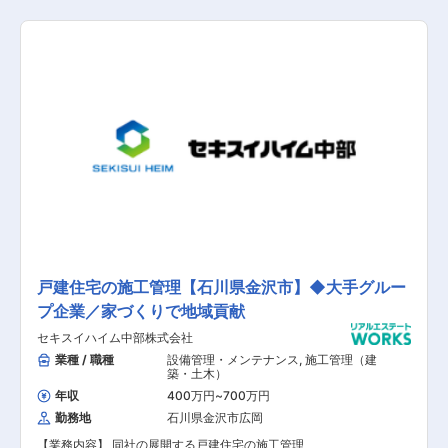
■契約終了における対応 ■契約に関わる事務作
業 など 【担当者コメント】 同社は、大和ハウ
スグループの一員として不動産賃貸事業やSC事
業、PM事業など地域の笑顔に貢献する商業系不
動産デベロッパーです。 今回、同社が手掛ける県
内の単独または複合店舗の商業施設の賃貸管理を
お任せできる方を募集することとなりました。 ご
担当頂く物件は100件程度（単独店舗9割/複合店
舗1割）になり、地主との家賃交渉は3年に一度発
生し、テナントとの家賃交渉はテナントからの要
望に都度対応する形（月に数件程度）となりま
す。 現在は全国で40代が中心に活躍しており、
今回のポジションは、ご経験にもよりますが将来
的にはリーダーとして活躍頂くことも視野に入れ
た採用となります。 入社後、同社でスキルアップ
やキャリアアップを目指していただける方を歓迎
いたします。
戸建住宅の施工管理【石川県金沢市】◆大手グルー
プ企業／家づくりで地域貢献
セキスイハイム中部株式会社
業種 / 職種
設備管理・メンテナンス
,
施工管理（建
築・土木）
年収
400万円
~
700万円
勤務地
石川県金沢市広岡
【業務内容】 同社の展開する戸建住宅の施工管理