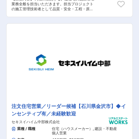
業務全般を担当いただきます。担当プロジェクト
の施工管理技術者として品質・安全・工程・原価
の管理を行います。 【具体的な業務内容】 ■工
事進捗状況などをお客様へご報告・説明 ■施工管
理(工事進捗・出来高管理、各工種担当協力会社へ
の発注・管理調整、図面チェック、施工図作
成、、各種データ分析他、あらゆる事態に臨機応
変に対応する。) ■安全衛生、労務管理並びに記
録の保管など ※試用期間の代わりに契約社員スタ
ートですが、100%正社員登用の実績あり。 【担
当者コメント】 同社は、テレビCM「あったかハ
イム」でお馴染み、大手化学メーカー・積水化学
100％出資会社です。同社はユニット工法を採用
し、高品質な建材を使用しています。また、化学
メーカー傘下ならではではありますが、高気密・
高断熱等、機能性の高い家づくりを得意としてお
り、お客様へ安心安全な住宅を提供できる環境が
整っています。今回、お客様の想いのこもった
「家」づくりを形にしていく最後の担当者として
施工管理をご担当いただける方を募集することと
なりました。現場管理だけでなく、お客様への進
注文住宅営業／リーダー候補【石川県金沢市】◆イ
捗報告などを行いながら深い信頼関係を築いてい
ンセンティブ有／未経験歓迎
くことができることや、世界に一つの「家」が形
となり地図に残っていくことが大きなやりがいに
セキスイハイム中部株式会社
つながっていく環境になっています。また、働き
やすい環境づくりにも力を入れており、①自宅
業種 / 職種
住宅（ハウスメーカー）
,
建設・不動産
から通えない範囲への転勤を原則無し。②21時
個人営業
にはPCシャットダウン等の労働環境を実施して