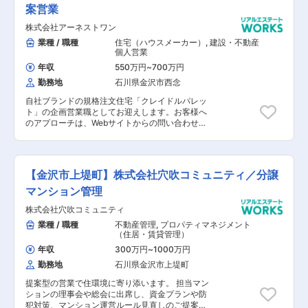
案営業
株式会社アーネストワン
業種 / 職種
住宅（ハウスメーカー）
,
建設・不動産
個人営業
年収
550万円
~
700万円
勤務地
石川県金沢市西念
自社ブランドの規格注文住宅「クレイドルパレッ
ト」の企画営業職としてお迎えします。お客様へ
のアプローチは、Webサイトからの問い合わせ
や、仲介会社の紹介から始まることがほとんど。
お客様のご要望に応える企画・プランニングに集
中できる環境です。 ※住宅展示場での勤務ではあ
りません。 【具体的な仕事の流れ】 ▼お客様か
【金沢市上堤町】株式会社穴吹コミュニティ／分譲
らの問い合わせへの対応 お問い合わせはWebサイ
トや、仲介会社からの紹介がほとんど。土地をお
マンション管理
持ちのお客様や、住宅の建替えを希望するお客様
株式会社穴吹コミュニティ
に対して、主にメールやFAXでやり取りを行ない
ます。 ▼プランの作成 基本的には、既に用意さ
業種 / 職種
不動産管理
,
プロパティマネジメント
れている300種類以上の間取りのパターンから、
（住居・賃貸管理）
お客様にピッタリなプランをご案内。そこにお客
年収
300万円
~
1000万円
様のご要望を追加していきます。「収納スペース
勤務地
石川県金沢市上堤町
を増やしたい」「2階に洗面台がほしい」「ロフ
ト付きの部屋が良い」といった様々なご要望を、
提案型の営業で住環境に寄り添います。 担当マン
設計担当と協力しながら形にしていきます。 ▼着
ションの理事会や総会に出席し、資金プランや防
工～引渡し 着工から90～100日程度で住宅の引渡
犯対策、マンション運営ルール見直しのご提案、