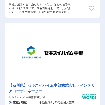
同社が展開する「あったかハイム」などの住宅展
示場・紹介活動にて、来客対応を行っていただき
ます。100%反響営業、耐震性能の高品質で選ば
れている同社でお客様のライフプランやご志向に
応じた“生活空間”をご提案を行っていただきま
す。 建売～注文住宅まで幅広い商品ラインナップ
がありますので、お客様の志向性に合わせたご提
案を行うことが可能です。 【具体的な業務内容】
■担当地域のマーケティング（周辺住宅の調査）
ニーズの高いお客様へのアプローチ（チラシ作
成、ポスティングや展示場での接客、反響営業
等） ■お客様との打ち合わせ（間取り・ローン設
定の相談・施工から引渡しのスケジュール調整）
■引渡し、アフターフォローなど ※営業が会社の
窓口であり、間取り～インテリアのプランニン
グ、敷地調査、資金計画まで全て営業担当が行な
います。 ※試用期間の代わりに契約社員スタート
ですが、正社員登用の実績あり。
【石川県】セキスイハイム中部株式会社／インテリ
アコーディネーター
セキスイハイム中部株式会社
業種 / 職種
不動産仲介
,
その他個人営業