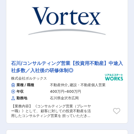
ド規格注文住宅「クレイドルパレット」を提案。
お客様へのアプローチは、Webサイトからの問い
合わせや、仲介会社の紹介から始まることがほと
んど。 お客様のご要望に応える企画・プランニン
グに集中できる環境です。 ※住宅展示場での勤務
ではありません。 ■お客様からの問い合わせ対応
お問い合わせはWebサイトや、仲介会社からの紹
介がほとんど。 土地をお持ちのお客様や、住宅の
建替えを希望するお客様に対して、主にメールで
やり取りを行ないます。 ■プラン作成 基本的に
は、既に用意されている300種類以上の間取りの
パターンから、お客様にピッタリなプランをご案
内。 そこにお客様のご要望を追加していきます。
石川/コンサルティング営業【投資用不動産】中途入
「収納スペースを増やしたい」「2階に洗面台が
社多数／入社後の研修体制◎
ほしい」「ロフト付きの部屋が良い」といった
様々なご要望を、 設計担当と協力しながら形にし
株式会社ボルテックス
ていきます。 ■着工～引渡し 着工から90～100
日程度で住宅の引渡しとなります。 社内の施工管
業種 / 職種
不動産仲介
,
建設・不動産個人営業
理担当と協力し、家づくりが始まります。 ※変更
年収
400万円
~
600万円
の範囲：当社業務全般
勤務地
石川県金沢市広岡
【業務内容】 《コンサルティング営業（プレーヤ
ー職）》として、 顧客に対しての投資不動産を活
用したコンサルティング営業を 担っていただきま
す。 主に顧客紹介を目的として銀行・信用金庫等
へのアプローチや、 見込み顧客に対して、同社の
商材である投資用不動産のご提案を お任せいたし