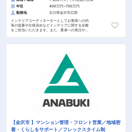
年収
400万円
~
700万円
勤務地
石川県金沢市広岡
インテリアコーディネーターとしてお客様への内
装の提案や仕様決めなどインテリアに関する全般
をご担当いただきます。また、業者への発注や現
場打ち合わせなどの業務も行っていただきます。
【具体的な業務内容】 ■お客様と打ち合わせ：内
装の仕様決め、カーテン・照明・家具などのイン
テリア商品の提案 ■メーカー・業者対応：見積依
頼、発注作業、現場確認 ■図面・見積作成 ■社内
打ち合わせ など ＜仕事の流れ＞ 1カ月に3～5件
ほど担当が割り振られ、お客様と4～5回の打ち合
わせを重ね、内装を決めていきます。 （1）家族
構成などの情報シートをベースに好みや要望をヒ
アリング （2）内装仕上げ材・家具レイアウト・
配線計画などを具体的に詰める （3）これまでの
事項をより詳細に決定し、インテリア商品をセレ
クト （3）セレクトした商品をプレゼンテーショ
ンボードにまとめ、お客様に提案・打ち合わせ
（5）セレクトした商品のの見積提示⇒決定
【金沢市 】マンション管理・フロント営業／地域密
着・くらしをサポート／フレックスタイム制