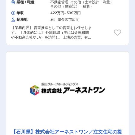
業種 / 職種
不動産管理
,
その他（土木設計・測量）
その他（建築設計・積算）
年収
422万円
~
599万円
勤務地
石川県金沢市広岡
【業務内容】 営業推進としての営業をお任せしま
す。 【具体的には】 外部組織（主には金融機関
や不動産会社やJA）を訪問し、土地の売買、有効
活用の情報を取得し、担当開発部（営業部）と共
同して、売り上げ拡大（商業施設の開発）に貢献
していただきます。 ※事業拡大に伴う増員募集で
す。現在、営業推進部は東京本社（北関東/南関東
担当）、関西支店（西日本担当）、仙台営業所
（北日本担当）、中部支店（中日本担当）、九州
支店（九州担当）に拠点がございます。 ※北陸エ
リアはこれまで中部支店が担当しておりましたが
募集をすることにいたしました。 ・配属先：不動
産本部 不動産事業部 営業推進部 北陸担当 2025
年4月新設予定 ・構成：部長1 名 以下、新入社
員2名+派遣社員1名予定
【石川県】株式会社アーネストワン／注文住宅の提