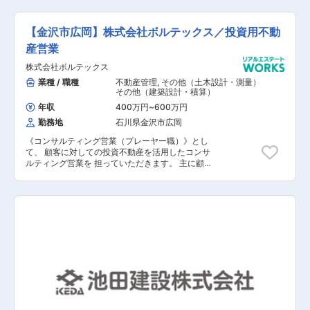
◆転勤無/成長率No.1ハウスメーカー/高品質の家
があった物件をお持ちのお客様に対し、電話やメ
づくり/資格祝金最大200万円 ～頑張りが評価・
ールでご連絡。物件情報をヒアリングしたうえ
給与反映される環境／1棟完工あたりのインセン
で、現地調査のアポイントを取ります。 ■現地調
【金沢市広岡】株式会社ボルテックス／投資用不動
ティブあり／追い風◎売上成長率No.1のハウスメ
査、査定額の提示・調整 物件まで足を運び、自分
ーカー～ ■はたらく環境： 2010年に設立され、
の目で状態をチェックします。総合的に判断し、
産営業
事業発展を続けてきた当社。社員1人1人が会社を
査定額を決定してお客様へ提示します。 ■売買契
株式会社ボルテックス
つくっていくという気概の元働いています。積極
約の締結 お客様にご納得いただけたら、買い取り
的なチャレンジも推奨しており、1人1人が意見を
に関する契約を結びます。 ■不動産のバリューア
業種 / 職種
不動産管理
,
その他（土木設計・測量）
言いやすい社風です。また、「家族の支え、理解
ップ 権利調整やリフォームなど、あらゆる方法を
その他（建築設計・積算）
があってこそ、楽しく仕事ができる」という社長
駆使して、不動産の価値を高めます。 ■販売活動
年収
400万円
~
600万円
の考えもあり、自分の仕事や、どんな方々と働い
販売活動は自社販売、仲介業者経由等営業マンが
勤務地
石川県金沢市広岡
ているのかということを理解してもらう、日ごろ
決定します。物件情報サイトにアップする情報を
の支えに感謝する意味も込めて季節に合わせて、
揃えたり、仲介業者に物件を提案します。 ■販売
《コンサルティング営業（プレーヤー職）》とし
パートナー企業、家族も参加できる社内イベント
契約～引き渡し 販売先となるお客様が見つかった
て、 顧客に対しての投資不動産を活用したコンサ
を実施しています。春には野球大会、バーベキュ
ら、契約書の作成、契約締結などの事務手続きを
ルティング営業を 担っていただきます。 主に顧
ー、夏には家族キャンプ、社員旅行と盛り沢山の
進め、権利移転の手続き、金銭の授受を行い取引
客紹介を目的として銀行・信用金庫等へのアプロ
イベントで社員全員が楽しんでます。 また、勤務
が完了します。 【会社概要】 ＜「空き家ゼロ」
ーチや、 見込み顧客に対して、同社の商材である
管理システムの導入など、はたらき方改革にも注
の世の中を目指す＞ 日本全国には800万戸を超え
投資用不動産のご提案を お任せいたします。 ご
力。お客様のご都合で休日出勤等が発生した場合
る空き家が存在すると言われ、空き家問題は深刻
入社後については、まず提携銀行へのアプローチ
は、必ず振休を取得いただきます。
化しています。そして「物件を手放したいと考え
から 担っていただく予定になります。 【具体的
る持ち主」と「物件を直して再利用したい買い
な業務内容】 ■提携済み銀行/税理士事務所など
手」が数多く存在するにも関わらず、物件の課題
に訪問し見込客の紹介を頂くことを目的とした紹
解決を行い双方の橋渡しを担う会社は依然として
介営業 ■紹介後の見込み客に対する弊社商材であ
少ないのが現状です。 私たちは、この現状に「も
る投資用不動産のご提案 ■セミナー等来社者への
ったいなさ」と同時に、事業成長の可能性を感
お電話でのアプローチ ■以前に商談をしたことの
じ、訳あり不動産の買取再販事業を始めました。
ある企業への再アプローチ（電話・訪問）
これからも、深刻化する空き家問題を解消し、
「世の中の空き家をゼロにすること」を使命とし