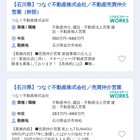
ます。 ご入社後については、まず提携銀行へのア
【⽯川県】つなぐ不動産株式会社／不動産売買仲介
プローチから 担っていただく予定になります。
【具体的な業務内容】 ■提携済み銀行/税理士事
営業（幹部）
務所などに訪問し見込客の紹介を頂くことを目的
つなぐ不動産株式会社
とした紹介営業 ■紹介後の見込み客に対する弊社
商材である投資用不動産のご提案 ■セミナー等来
業種 / 職種
不動産仲介
,
建設・不動産法人営業 建
社者へのお電話でのアプローチ ■以前に商談をし
設・不動産個人営業
たことのある企業への再アプローチ（電話・訪
年収
550万円
~
986万円
問） 【担当者コメント】 同社は資産形成コンサ
勤務地
石川県金沢市有松
ルティング、不動産仕入れ・売買及び賃貸 ・不動
産管理を事業として手掛けています。 同社のコア
【業務内容】 ■売買仲介営業 新規事業の⽴ち上
事業であるコンサルティング事業においては 事業
げ・新規出店に伴い、マネージャー/不動産営業経
用不動産物件を「区分所有」という新しい形で保
験者を募集しております！ 【具体的には】 ■物
有するという 業界内では初のサービスを提供して
件のご案内 「複数の物件を⾒て検討したい」とい
おり、誰も実行することの なかった今までの不動
うお客様へ、希望条件を正確にヒアリングし、紹
産業界の常識を打ち破るサービスを実践し、 お客
介していくことが⼤切です。 ■⾦融機関の紹介や
様のニーズに応え続けることで現在も急成長を続
資⾦計画のご提案 住宅ローンの相談、⾦融機関の
けています。 同ポジションにおいては、中途入社
【⽯川県】つなぐ不動産株式会社／売買仲介営業
紹介などを⾏ない、ご購⼊に向けたサポートを⾏
の社員も多数活躍実績があり 入社後の研修も充実
ないます。 ■査定や売却のご提案 「不動産を売
つなぐ不動産株式会社
しているため、異業種出身者でも 活躍出来る環境
りたい」というお客様に対して、査定・販売戦略
が整っていることが魅力になります。 基礎知識・
業種 / 職種
不動産仲介
,
建設・不動産法人営業 建
提案を⾏ない、価格を決定。 営業・広告活動を⾏
不動産の活用法・銀行へのアプローチ方法など こ
設・不動産個人営業
ない、買い⼿を⾒つけます。 ■営業戦略・育成・
れまで同社が培ってきたノウハウを一から学ぶこ
マネジメント等 まずは、これまでの経験を活か
年収
283万円
~
986万円
とができ、 コンサルティング営業としてキャリア
し、営業として活躍いただきます。 その後、営業
勤務地
石川県金沢市有松
をスタートすることが 可能なポジションになりま
戦略の策定やKPIマネジメント、メンバーの採⽤
す。
や育成に携わっていただきます。 ＜仕事内容の特
【業務内容】 ■売買仲介営業 私たちTSUNAGU
徴＞ ■物件情報サイトやチラシなどからお問い合
GROUPは2017年に創業したばかりの会社です！
わせがあったお客様への反響営業！ ■⾶び込みや
20代・30代が中⼼で会社も⼈も若いことが特徴