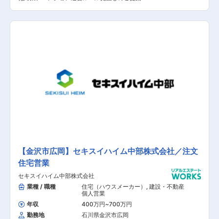
しとなります。 社内の施工管理担当と協力し、家
改修工事のご提案といった課題解決のサポートを
づくりが始まりま
します。 【具体的な業務内容】 ■担当マンショ
す
ンの定期巡回 ■問い合わせ対応 ■各種書類作成
※変更の範囲：当社業務全般
【金沢市広岡】セキスイハイム中部株式会社／注文
住宅営業
セキスイハイム中部株式会社
業種 / 職種
住宅（ハウスメーカー）
,
建設・不動産
個人営業
年収
400万円
~
700万円
勤務地
石川県金沢市広岡