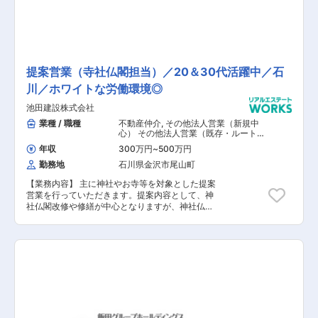
て事業を拡大させていきます。 ＜マーケティング
を駆使した全国からの集客＞ 多くの不動産会社で
は、電話や訪問など、企業側が直接アプローチす
る方法が一般的です。一方、AlbaLinkではマーケ
ティング部を社内に持ち、反響営業の仕組みを構
築しています。 反響営業とは、お客様からいただ
いたお問い合わせに対して提案をする営業手法で
提案営業（寺社仏閣担当）／20＆30代活躍中／石
す。AlbaLinkは、テレビCMをはじめとし、オウ
川／ホワイトな労働環境◎
ンドメディアでの情報発信やリスティング広告な
ど、幅広い手法で自社の認知を高める施策を行っ
池田建設株式会社
ているため、全国各地からお問い合わせをいただ
業種 / 職種
不動産仲介
,
その他法人営業（新規中
いています。 オンライン施策では、4つの自社オ
心） その他法人営業（既存・ルートセ
ウンドメディアの運用やメディアのSEO対策、リ
ールス中心） その他代理店営業・パー
年収
300万円
~
500万円
スティング広告などを実施。オフライン施策では
トナーセールス その他個人営業 その他
折り込みチラシやテレビCM、ラジオCM、メディ
海外営業
勤務地
石川県金沢市尾山町
ア取材の獲得などを実施しています。 様々なチャ
ネルでの集客施策が功を奏し、2024年の年間問
【業務内容】 主に神社やお寺等を対象とした提案
い合わせ数は14,050件、一人あたりの平均受電数
営業を行っていただきます。提案内容として、神
は30件となり、順調に数字を伸ばしています。
社仏閣改修や修繕が中心となりますが、神社仏閣
＜仕入れから販売まで一気通貫のビジネスモデル
の復興案件も稀にございます。営業の方法ととし
＞ 一般的に不動産の「仕入れ」「企画」「販売」
て、新規開拓営業と既存顧客へのフォロー営業の
などの業務は、会社もしくは部署ごとに分業され
両方を担って頂きます。現地での修繕のサポート
ている場合が多くありますが、AlbaLinkは物件の
業務も並行してやっていただきます。 【具体的な
仕入れから再販までを一貫して取り扱っていま
業務内容】 ■新規営業 ■既存営業 ■修繕のサポ
す。物件の売主とのヒアリングを通して物件の課
ート業務 ■現地での調達業務（下請け手配等）
題を把握し、どのような方法で価値をつけ、購入
【担当者コメント】 創業90周年で仏閣などの伝
してもらうかまでを考えます。
統建築からビル・商業施設、学校などの近代建築
や道路、河川などのインフラ整備まで幅広く手が