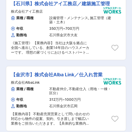
ご案内。そこにお客様のご要望を追加していきま
【石川県】株式会社アイ工務店／建築施工管理
す。「収納スペースを増やしたい」「2階に洗面
台がほしい」「ロフト付きの部屋が良い」といっ
株式会社アイ工務店
た様々なご要望を、設計担当と協力しながら形に
業種 / 職種
設備管理・メンテナンス
,
施工管理（建
していきます。 ▼着工～引渡し 着工から90～
築・土木）
100日程度で住宅の引渡しとなります。 社内の施
年収
350万円
~
700万円
工管理担当と協力し、家づくりが始まります。※
変更の範囲：当社業務全般
勤務地
石川県金沢市大友
《施工管理》 【業務内容】 当社は大阪を拠点に
全国へ進出している、創業14年目のハウスメーカ
ーです。 理想の家づくりにおけるベストパートナ
ーを目指す当社で、施工管理職をお任せします。
設立以来、増収・増益を続け、全国No.1の売上成
長性を推移する同社。社員数は1,500名、売り上
げは1,000億円目前。同社と共に成長頂ける人財
【金沢市】株式会社Alba Link／仕入れ営業
を募集いたします。 【具体的には】 契約内容や
設計図面を確認しながら、着工からお引き渡しま
株式会社AlbaLink
での施工管理全般を担当します。建築現場では、
業種 / 職種
不動産仲介
,
不動産仕入（用地・一棟・
職方や関連メーカーと連携しお客様の想いがつま
区分）
ったマイホームを施工していきます。 「お客様に
よろこばれる家づくり」のため、お客様に応じた
年収
312万円
~
1000万円
空間提案が強みの同社の住宅はお客様に応じ
勤務地
石川県金沢市広岡
様々。しっかりと経験を積んでいただける環境で
す。 現状工期は4ヶ月前後、年間約25～30棟の
【業務内容】 不動産売買営業として問い合わせの
工事をお任せ致します。 未経験の方・経験が浅い
対応から物件の提案、契約、引き渡しまで幅広い
方は、まずは先輩社員との同行からスタートいた
業務をご担当いただきます。 【具体的な業務内
だきますので、ご安心ください。 【会社概要】
容】 ■問い合わせ対応（電話・メール） 問合せ