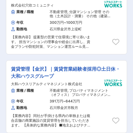
株式会社穴吹コミュニティ
業種 / 職種
不動産管理
,
分譲マンション管理 その
他（土木設計・測量） その他（建築設
計・積算）
年収
300万円
~
1000万円
勤務地
石川県金沢市上堤町
【業務内容】 提案型の営業で住環境に寄り添いま
す。 担当マンションの理事会や総会に出席し、資
金プランや防犯対策、マンション運営ルール見直
しのご提案、改修工事のご提案といった課題解決
のサポートをします。 【具体的な業務内容】 ■
担当マンションの定期巡回 ■問い合わせ対応 ■各
種書類作成 【担当者コメント】 分譲マンション
賃貸管理【金沢】｜賃貸営業経験者採用◎土日休・
を購入したお客様や管理組合様を回り、点検や不
具合があった時の迅速な対応・サポート、防災訓
大和ハウスグループ
練・総会等イベントの企画・運営などを行いま
大和ハウスリアルティマネジメント株式会社
す。建物のことをよく知り、細かいケアができる
「プロ」の窓口として、お客様に接する仕事で
業種 / 職種
不動産管理
,
プロパティマネジメント
す。 充実した研修制度に加えて、フレックス制度
（オフィス） プロパティマネジメント
の導入により一人一人が効率的に働ける環境があ
（商業施設・その他） プロパティマネ
年収
391万円
~
644万円
ジメント（住居・賃貸管理） その他
ります。 同社では長期雇用によるキャリア形成を
（土木設計・測量） その他（建築設
勤務地
石川県金沢市鞍月
図るため、今回の募集は40歳までと致します。
計・積算）
【業務内容】 同社が手掛ける県内の単独または複
合店舗の商業施設の賃貸管理を担当していただき
ます。 【具体的な業務内容】 ■地主およびテナ
ントとの家賃交渉 ■リーシング ■契約更新交渉