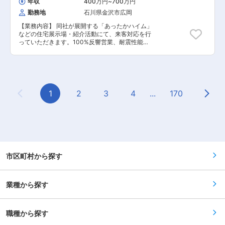
年収
400万円
~
700万円
います。
勤務地
石川県金沢市広岡
【業務内容】 同社が展開する「あったかハイム」
などの住宅展示場・紹介活動にて、来客対応を行
っていただきます。100%反響営業、耐震性能の
高品質で選ばれている同社でお客様のライフプラ
ンやご志向に応じた“生活空間”をご提案を行って
いただきます。 建売～注文住宅まで幅広い商品ラ
インナップがありますので、お客様の志向性に合
わせたご提案を行うことが可能です。 【具体的な
業務内容】 ■担当地域のマーケティング（周辺住
1
2
3
4
...
170
Previous Page
Next
宅の調査） ニーズの高いお客様へのアプローチ
（チラシ作成、ポスティングや展示場での接客、
反響営業等） ■お客様との打ち合わせ（間取り・
ローン設定の相談・施工から引渡しのスケジュー
ル調整） ■引渡し、アフターフォローなど ※営業
が会社の窓口であり、間取り～インテリアのプラ
ンニング、敷地調査、資金計画まで全て営業担当
が行ないます。 ※試用期間の代わりに契約社員ス
市区町村から探す
タートですが、正社員登用の実績あり。 【担当者
コメント】 同社は、テレビCM「あったかハイ
ム」でお馴染み、大手化学メーカー・積水化学
業種から探す
100％出資会社です。同社はユニット工法を採用
し、高品質な建材を使用しています。また、化学
メーカー傘下ならではではありますが、高気密・
高断熱等、機能性の高い家づくりを得意としてお
職種から探す
り、お客様へ安心安全な住宅を提供できる環境が