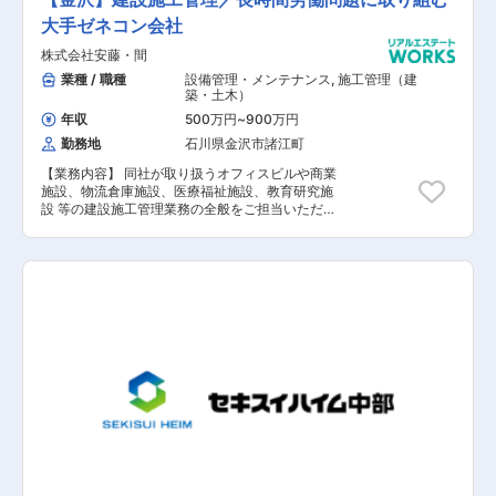
大手ゼネコン会社
株式会社安藤・間
業種 / 職種
設備管理・メンテナンス
,
施工管理（建
築・土木）
年収
500万円
~
900万円
勤務地
石川県金沢市諸江町
【業務内容】 同社が取り扱うオフィスビルや商業
施設、物流倉庫施設、医療福祉施設、教育研究施
設 等の建設施工管理業務の全般をご担当いただ
き、建物工事における専門工事などの取りまとめ
などを総合的にまとめていただきます。具体的な
仕事内容などは、ご自身の経験やスキルによって
多少変動いたします。 【具体的な業務内容】 ■
施工計画の作成 ■プロジェクト全体の管理 ■協力
会社への発注 ■品質管理 ■工程管理 ■安全管理
【担当者コメント】 同社は「4週6閉所」（4週間
のうち6日間は完全に現場を閉所）を推進してお
り、シフト制で休暇を取得するだけでなく、現場
自体を閉所することで、協力会社社員も含めた業
界全体の長時間労働改善の取り組みを行なってお
り、社員の平均勤続年数は約18年・平均残業時間
約24時間と建設業界の中でも働きやすい就業環境
を保っています。