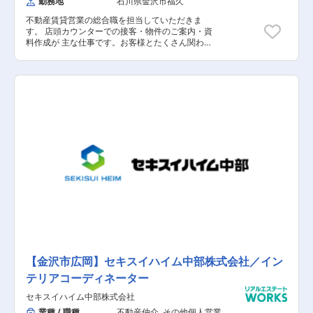
勤務地
石川県金沢市福久
不動産賃貸営業の総合職を担当していただきま
す。 店頭カウンターでの接客・物件のご案内・資
料作成が 主な仕事です。お客様とたくさん関わる
事ができる、 素敵なポジションです。 【具体的
な業務内容】 ■不動産賃貸営業の総合職 ■店頭カ
ウンターでの接客・物件のご案内 ■資料作成 ■来
店されたお客様の対応に対して、 ニーズに合わせ
た物件のご提案/内見/契約対応
【金沢市広岡】セキスイハイム中部株式会社／イン
テリアコーディネーター
セキスイハイム中部株式会社
業種 / 職種
不動産仲介
,
その他個人営業