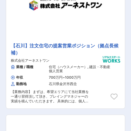
けている同社にて、提案営業（神社仏閣）の募集
となります。同社は100周年に向けてより多くの
人材を求めており、積極採用中となります。
【石川】注文住宅の提案営業ポジション（拠点長候
補）
株式会社アーネストワン
業種 / 職種
住宅（ハウスメーカー）
,
建設・不動産
個人営業
年収
700万円
~
1000万円
勤務地
石川県金沢市西念
【業務内容】 まずは、希望エリアにて当社業務を
一通り習得頂して頂き、プレイングマネジャーの
実績を積んでいただきます。 具体的には、個人・
チームの売上・利益実績を計画通り着地させるこ
とを求めます。 後に営業実績・経験を活かし、業
務フローの改善や社員教育を実施。 注文住宅事業
を現在の3倍とする計画に沿って、 全社的な営業
力強化に一役買って頂きたいと思います。（年間
400棟→1000棟へ） 【具体的には】 自社ブラン