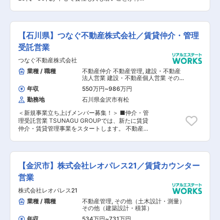
新規電話はなし！ ■すでにニーズのあるお客様ば
です。 「若⼿が活躍できる環境」で、あなたも⼀
かりで、スムーズに提案活動が可能！ ■お客様の
緒に会社をつくっていきませんか？ 私たちは、⾦
理想のライフスタイルをヒアリング、課題を解決
沢市・野々市市を中⼼としたエリアで、不動産に
していきます ■ときには「今は買い時ではないか
関する幅広いサービスをワンストップで提供して
【石川県】つなぐ不動産株式会社／賃貸仲介・管理
もしれません」といったアドバイスも ■お客様の
います。 不動産仲介・買取・空き家再⽣・リフォ
⽬線に⽴ち、正直に誠実に仕事を進めていくこと
ーム・リノベーション・リースバック・新築分譲
受託営業
を当社では⼤切にしており、Googleのクチコミも
など様々なお客様のニーズに応え、地域に貢献す
つなぐ不動産株式会社
4.6と⾼い評価を頂いております。 ＜働く環境と
ることを⽬指しています。 【具体的には】 ■物
魅⼒＞ ・⾃由度の⾼い環境×明確な評価制度 裁量
件のご案内 「複数の物件を⾒て検討したい」とい
業種 / 職種
不動産仲介 不動産管理
,
建設・不動産
ある働き⽅と成果に応じた評価で、スピード感の
うお客様へ、希望条件を正確にヒアリングし、紹
法人営業 建設・不動産個人営業 その他
ある成⻑が望めます。 ・ワンストップサービスに
介していくことが⼤切です。 ■⾦融機関の紹介や
（土木設計・測量） その他（建築設
年収
550万円
~
986万円
計・積算）
よる提案の幅の広さ 売買・リフォーム・買取再
資⾦計画のご提案 住宅ローンの相談、⾦融機関の
勤務地
石川県金沢市有松
販・リースバックなどグループ内連携が強み。 ・
紹介などを⾏ない、ご購⼊に向けたサポートを⾏
平均残業時間20.3時間でプライベートも充実 効
ないます。 ■査定や売却のご提案 「不動産を売
＜新規事業⽴ち上げメンバー募集！＞ ■仲介・管
率的な業務フローの整備と⾵通しの良さで、⻑く
りたい」というお客様に対して、査定・販売戦略
理受託営業 TSUNAGU GROUPでは、新たに賃貸
働ける環境を整備。 ・報連相や確認の徹底でコミ
提案を⾏ない、価格を決定。 営業‧広告活動を⾏
仲介・賃貸管理事業をスタートします。 不動産賃
ュニケーションがスムーズ。安⼼して成⻑できま
ない、買い⼿を⾒つけます。 ＜仕事内容の特徴＞
貸業界での経験を活かし、事業づくりから関われ
す。 【会社概要】 私たちTSUNAGU GROUPは
■物件情報サイトやチラシなどからお問い合わせ
る環境で、あなたのキャリアを次のステージへ。
2017年に創業したばかりの会社です！ 20代・30
があったお客様への反響営業！ ■⾶び込みや新規
【具体的には】 ■借りたい⽅への物件提案‧ご案
代が中⼼で会社も⼈も若いことが特徴です。 「若
電話はなし！ ■すでにニーズのあるお客様ばかり
内、ご契約から⼊居までのサポート ■貸したい⽅
⼿が活躍できる環境」で、あなたも⼀緒に会社を
で、スムーズに提案活動が可能！ ■お客様の理想
【金沢市】株式会社レオパレス21／賃貸カウンター
への賃料査定、賃貸収益改善提案、管理契約業務
つくっていきませんか？ 私たちは、⾦沢市・野々
のライフスタイルをヒアリング、課題を解決して
これまでの経験を活かし、賃貸営業としてご活躍
営業
市市を中⼼としたエリアで、不動産に関する幅広
いきます ■ときには「今は買い時ではないかもし
いただきます。 その後、事業戦略の策定やKPIマ
いサービスをワンストップで提供しています。 不
れません」といったアドバイスも ■お客様の⽬線
株式会社レオパレス21
ネジメント、メンバーの採⽤や育成に携わってい
動産仲介・買取・空き家再⽣・リフォーム・リノ
に⽴ち、正直に誠実に仕事を進めていくことを当
ただきます。 ＜働く環境と魅⼒＞ ・⾃由度の⾼
業種 / 職種
不動産管理
,
その他（土木設計・測量）
ベーション・リースバック・新築分譲など様々な
社では⼤切にしており、Googleのクチコミも4.6
い環境×明確な評価制度 裁量ある働き⽅と成果に
その他（建築設計・積算）
お客様のニーズに応え、地域に貢献することを⽬
と⾼い評価を頂いております。 ＜働く環境と魅⼒
応じた評価で、スピード感のある成⻑が望めま
指しています。 ＜社内の特徴＞ ■異業種経験者
＞ ・⾃由度の⾼い環境×明確な評価制度 裁量ある
年収
534万円
~
731万円