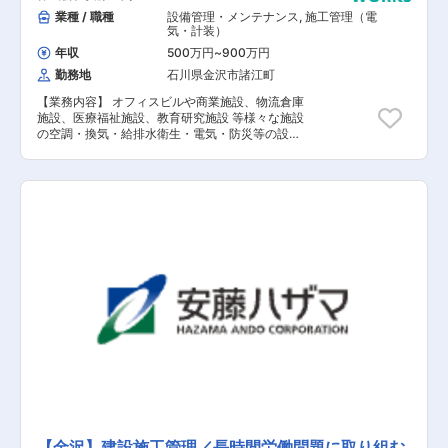
evaluation/index.html
業種 / 職種
設備管理・メンテナンス
,
施工管理（電
気・計装）
年収
500万円
~
900万円
勤務地
石川県金沢市諸江町
【業務内容】 オフィスビルや商業施設、物流倉庫
施設、医療福祉施設、教育研究施設 等様々な施設
の空調・換気・給排水衛生・電気・防災等の設備
における施工管理業務全般をご担当いただきま
す。設備工事における工程管理から図面の作成・
材料の選定・品質管理など幅広くご担当いただ
き、ご自身の経験によって仕事内容が変化しま
す。 【具体的な業務内容】 ■施工計画立案 ■顧
客や関係機関との打ち合わせ ■協力会社への発
注・打ち合わせ ■プロジェクト全体の予算計画の
作成・管理 ■工事進捗管理 ■安全衛生管理 ■労
務管理 【担当者コメント】 同社は「4週６閉所」
（4週間のうち6日間は完全に現場を閉所）を推進
しており、シフト制で休暇を取得するだけでな
く、現場自体を閉所することで、協力会社社員も
含めた業界全体の長時間労働改善の取り組みを行
なっており、社員の平均勤続年数は約18年・平均
残業時間約24時間と建設業界の中でも働きやすい
就業環境を保っています。
【金沢】建設施工管理／長時間労働問題に取り組む