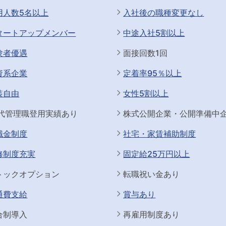
用人数5名以上
入社後の職種変更なし
タートアップメンバー
中途入社5割以上
験者優遇
面接回数1回
資系企業
定着率95％以上
装自由
女性5割以上
0代管理職登用実績あり
株式公開企業・公開準備中
職金制度
社宅・家賃補助制度
修制度充実
固定給25万円以上
トックオプション
転職祝い金あり
通費支給
賞与あり
合制導入
再雇用制度あり