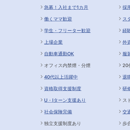
急募！入社まで1カ月
採
働くママ歓迎
ス
学生・フリーター歓迎
経
上場企業
外
自動車通勤OK
服
オフィス内禁煙・分煙
2
40代以上活躍中
退
資格取得支援制度
研
U・Iターン支援あり
ス
社会保険完備
交
独立支援制度あり
歩