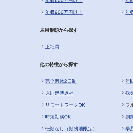
年収600万円以上
年
年収900万円以上
年
雇用形態から探す
正社員
他の特徴から探す
完全週休2日制
年
原則定時退社
残
リモートワークOK
フ
時短勤務OK
副
転勤なし（勤務地限定）
学