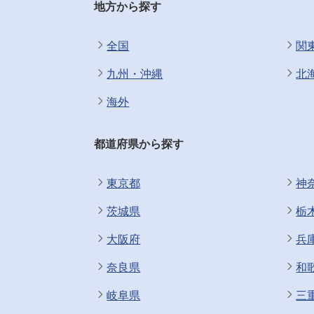
地方から探す
全国
関
九州・沖縄
北
海外
都道府県から探す
東京都
神
茨城県
栃
大阪府
兵
奈良県
和
岐阜県
三