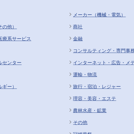
メーカー（機械・電気）
その他）
商社
医療系サービス
金融
コンサルティング・専門事
ルセンター
インターネット・広告・メ
運輸・物流
ルギー）
旅行・宿泊・レジャー
理容・美容・エステ
農林水産・鉱業
その他