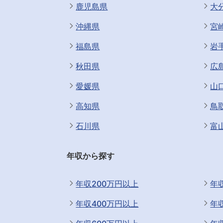
鹿児島県
大
沖縄県
宮
福島県
岩
秋田県
広
愛媛県
山
高知県
鳥
石川県
富
年収から探す
年収200万円以上
年
年収400万円以上
年