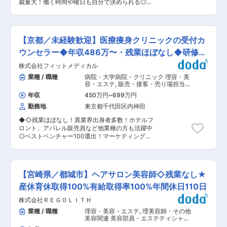
だく存在として期待しています。 ■就業環境：
裁量大！働く時間や曜日も自分で決められる◎／
価値に見合った給与”や一般企業並みの社会保
月平均残業20時間程、基本は土日休みで有給取得
髪型・服装自由◆◇ エステサロン、眉毛サロン
険・産育休、長期休暇制度を完備し、子育て・時
率80％以上とON/OFFメリハリをつけて就業が可
等美容や健康の店舗運営を手掛ける当社にて、マ
短など多様な働き方に対応。将来独立を目指す方
能な環境です。また、毎月平均10日ほどの公休が
ーケティング立ち上げをお任せします。 当社のマ
には経営ノウハウ・資金面のサポートもあり、ス
あり、土日以外の余った公休分で平日休みを取っ
ーケティング担当者として、ブランドの成長を加
タッフ満足度とお客様満足度の両立を実現します
【京都／未経験歓迎】医療痩身クリニックの受付カ
たり、有休と併用して平日に旅行に行ったりする
速させる戦略的な施策の企画・実行をリードして
〜独立をお考えの方へ『private salon』という新
方も多いです。 変更の範囲：会社の定める業務
いただきます。デジタルマーケティングを中心
ウンセラー◆年収486万〜・残業ほぼなし◆研修制
しい提案〜 【在籍年数が一定達した（規定あり）
に、顧客獲得からリテンション、ブランド認知拡
スタッフに対し、会社に在籍しながら自分だけの
度◎
株式会社フィットメディカル
大まで幅広い領域で活躍いただけるポジションで
プライベートサロンをオープンできる権利】 ★店
す。 夢のためにビジネスに飛び込んでいける方、
業種 / 職種
病院・大学病院・クリニック 理容・美
舗名も自分で考えることができます！ （1）出店
起業やスキルアップを望んでいる方を募集しま
容・エステ
,
販売・接客・売り場担当
資金あり （3）出店実務サポート、集客・ノウハ
す！ ■業務内容： 《媒体運用》 ホットペッパー
美容部員・エステティシャン・マッサ
ウ支援 変更の範囲：会社の定める業務
年収
450万円
~
699万円
ージ
上での認知や興味獲得、媒体のアルコリズムのっ
勤務地
東京都千代田区内神田
とて費用対効果を最大化する。 《ソーシャルメデ
ィア運用》 InstagramやTwitter、TikTokなどの運
◆◇残業ほぼなし！異業界出身者多数！ホテルフ
用を通じてブランドの認知度を高める。投稿スケ
ロント、アパレル販売員など他業種の方も活躍中
ジュールの計画、フォロワーの増加施策、広告出
◎ベストベンチャー100選出！マーケティングを
稿などを行う。 《ウェブ広告運用》 Google広告
軸に美容・ヘルスケア領域など幅広く展開／イン
やFacebook広告を運用し、クリック率（CTR）
セン支給あり◆◇ ■業務内容： 医療ダイエット
やコンバージョン率（CVR）を分析・最適化。
専門クリニックにて、受付カウンセラーとしてお
《SEO施策》 自社サイトの検索順位を上げるため
客様へのカウンセリング業務をお任せします。 ＜
にキーワード調査、コンテンツ作成、内部リンク
【宮崎県／都城市】ヘアサロン美容師◇残業なし★
業務の流れ＞ ・お客様来院(※完全予約制） ・美
の改善を行う。 ※今後は ・競合との違いを明確化
容カウンセラーがお客様の悩みをヒアリング ・契
産休育休取得100%有給取得率100%年間休日110日
し、自社ブランドの価値を顧客に印象づけるため
約書類・内容確認 ・カウンセリング情報をカルテ
の戦略立案 ・新商品のコンセプト立案、ターゲッ
株式会社ＲＥＧＯＬＩＴＨ
に入力 ・ドクターへの引き継ぎ ※ノルマはなし／
ト市場の特定、デザインや価格設定の調整 等の上
頑張った分だけインセンティブに反映◎平均月15
業種 / 職種
理容・美容・エステ
,
理美容師・その他
流もお任せします！ ■ポジションの魅力： ◎即戦
万 ■クリニックについて ＊医学的に認められて
美容関連 美容部員・エステティシャ
力としての採用 若手メンバーが多いからこそ、中
いる痩身クリニックだから信頼されています＊ 先
ン・マッサージ