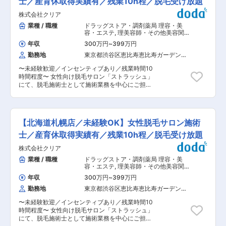
士／産育休取得実績有／残業10h程／脱毛受け放題
分だけのプライベートサロンをオープンできる権
してスタート 変更の範囲：会社の定める業務
す。 ■実績 わずか3年で全国200店舗、美容
利】 ★店舗名も自分で考えることができます！
株式会社クリア
DX（肌診断機・顧客データ活用）で前年比200％
（1）出店資金あり （3）出店実務サポート、集
成長をしております。 サロンブランド： ・肌サ
業種 / 職種
ドラッグストア・調剤薬局 理容・美
客・ノウハウ支援 変更の範囲：会社の定める業務
ロン「Bell」「Lime」 ・アイサロン「most
容・エステ
,
理美容師・その他美容関連
eyes」「SSIN STUDIO」 フェイシャル／アイ／
美容部員・エステティシャン・マッサ
年収
300万円
~
399万円
ージ
脱毛といったサロン領域に加え、D2C事業・美容
勤務地
東京都渋谷区恵比寿恵比寿ガーデンプ
機器販売など新規事業も急拡大。Asia’s No.1
レイス（３４階）
Beauty Companyを本気で目指す成長フェーズに
〜未経験歓迎／インセンティブあり／残業時間10
入っています。 ■ ポジション概要 毎月入社する
時間程度〜 女性向け脱毛サロン「ストラッシュ」
新人アイデザイナーの 技術・接客・カウンセリン
にて、脱毛施術士として施術業務を中心にご担当
グを14日間で“戦力化” する役割です。「most
いただきます。 脱毛市場は拡大を続けており、ス
eyes」「SSIN STUDIO」が提供する高品質な技
トラッシュは全国60店舗以上を展開する成長企業
術を再現できるスタッフを育成し、ブランドの技
です。完全予約制のサロン運営のため、無理な詰
術水準と顧客体験を守る“教育のプロフェッショ
め込みや飛び込み対応はなく、落ち着いた環境で
ナル” としてご活躍いただきます。 ▼研修内容 ・
【北海道札幌店／未経験OK】女性脱毛サロン施術
お客様一人ひとりと向き合えます。 ■ 業務内容
技術指導（まつパ／LED／エクステ／眉WAX／
・ご来店されたお客様への脱毛施術 ・施術前後の
士／産育休取得実績有／残業10h程／脱毛受け放題
HBLなど） ・カウンセリングと接客トレーニング
簡単なご説明、ヒアリング ・受付対応、予約管理
・モデル施術のチェックと改善指導 ・研修カリキ
株式会社クリア
・店内清掃、備品管理など店舗運営サポート 施術
ュラム改善 ・店舗研修（現場での技術確認） ・
はマニュアルに沿って行うため、特別な資格や経
業種 / 職種
ドラッグストア・調剤薬局 理容・美
SNS・口コミ管理 ・新規出店準備サポート ・備
験は不要です。 施術の合間にはインターバルがあ
容・エステ
,
理美容師・その他美容関連
品管理 など ▼1日の仕事イメージ（例） 9:30 出
り、体力面にも配慮したシフト設計を行っていま
美容部員・エステティシャン・マッサ
社 ・施術準備、掃除、研修内容チェック 10:00
年収
300万円
~
399万円
ージ
す。 ■ 働き方・環境 ・完全予約制で残業は月平
研修開始 ・モデル施術指導（まつパ／エクステ／
勤務地
東京都渋谷区恵比寿恵比寿ガーデンプ
均10時間程度 ・シフト制／希望休の提出が可能
眉WAXなど） ・カウンセリングのロープレ・フ
レイス（３４階）
・産休・育休取得実績多数（復帰実績あり） ・女
ィードバック ・電話対応・連絡なども適宜対応
〜未経験歓迎／インセンティブあり／残業時間10
性スタッフ中心の落ち着いた職場環境 ライフイベ
13:00 ランチ休憩 14:00 午後の研修 ・施術技術
時間程度〜 女性向け脱毛サロン「ストラッシュ」
ントを迎えても、働き続けやすい環境づくりを大
の改善指導、カウンセリング指導 ・空き時間に店
にて、脱毛施術士として施術業務を中心にご担当
切にしています。 1店舗あたり5〜10名程度のチ
舗運営関連のタスクも進行 19:00 研修終了 ・日