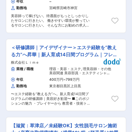
途採用の方を事業責任者や重要な意思決定を行う
年収
~
進的な医療機器・薬を利用した痩身術や管理栄養
ポジションに配属したいと考えております。 ◎縛
勤務地
宮崎県宮崎市神宮
士監修の食事指導などで【3ヵ月で-16kg】を目
りのない自由な社風 「当社ではこれをやってはい
指すという短期集中医療ダイエットプログラムを
けない」という明確な規定や制限はありません。
美容師って稼げない。待遇面がもっとしっかりし
ご提供しています。 食事制限、辛い運動など「ダ
髪型・髪色・服装も自由な環境です。入社後は成
たサロンに行きたい。 働きやすい環境が整ってい
イエットには我慢がつきもの」という従来の常識
績次第で他社では長いキャリアが必要なポジショ
るサロンに行きたい。 そんな方にお勧めの求人で
を覆し、「医療の力」で痩身美容を実現します。
ンでも、当社では年次に関わらずチャレンジが可
す！ ◎残業はなし！ ◎モデル月収 ＜3年目月収
■求人の魅力： ◎完全予約制のため残業ほぼな
能です。 ◎若手が育ちやすい環境 20代前半の若
例:40万円＞月給25万円＋指名12万円＋フリー3
し！お客様一人ひとりに寄り添える接客スタイル
手だらけの会社だからこそ、全員が責任感を持っ
万円 ＜3年目月収例:74万円＞月給25万円＋指名
完全予約制で興味を持って来院されるお客様への
て仕事に取り組んでいます。未経験のメンバーが
30万円＋フリー3万円＋特別インセン16万 基本給
提案なので、じっくり話を聞いてもらうことがで
＜研修講師｜アイデザイナー＞エステ経験を“教え
多いため、中途入社の方の知見やノウハウを最大
とは別に歩合が合算されます10〜30％ 例)給与実
き、入会提案がしやすい点がポイント。また「受
限に発揮できる環境です。 変更の範囲：会社の定
績・社員の方： 月収 515,269円〜773,558円 ラン
る力”へ昇華｜新人育成14日間プログラム｜フレッ
付」「カウンセラー」は別職種としているので、
める業務
キングにて毎月MVPへ報奨金あり ■仕事内容 ・
カウンセリングに専念できます。 ◎未経験からで
クス有
株式会社Ｌｉｍｅ
ヘアサロンでのスタイリスト・アシスタント業務
も安心の研修体制 約2ヶ月間の導入研修からスタ
をお任せします。 他サロンからの転職者が多い弊
業種 / 職種
理容・美容・エステ
,
理美容師・その他
ート！医療美容の基礎知識の研修はもちろん、接
社、常識にとらわれることなく、自由に働けま
美容関連 美容部員・エステティシャ
客マナーなど基本から学べる環境が整っていま
す。 ■組織構成 20代〜40代の社員が幅広く在籍
ン・マッサージ
す。 実際に当院のスタッフの9割以上が異業界出
年収
400万円
~
799万円
しています。 ■企業の魅力 宮崎市を中心に県内
身で活躍しています！いきなり全ての業務をお任
勤務地
東京都目黒区上目黒
11店舗を展開する地場最大級のヘアサロングルー
せはしませんのでご安心ください。 例）美容部
プで、2022年に創立10周年を迎えた成長企
員、エステティシャン、ホテルフロント、アパレ
〜エステ経験を“教える力”へ。新人育成14日間プ
業！“仕事の価値に見合った給与”や一般企業並み
ル販売員、美容師、ウェディングプランナー、キ
ログラムの研修講師｜美容好き歓迎〜 ■このポジ
の社会保険・産育休、長期休暇制度を完備し、子
ャリアアドバイザー、不動産など ■働き方・雰囲
ションの魅力 ・プレイヤーから 教育者・技術ト
育て・時短など多様な働き方に対応。将来独立を
気 ・シフト制勤務ですが、月に希望休を最大3日
レーナー へステップアップ ・急成長企業の“教育
目指す方には経営ノウハウ・資金面のサポートも
まで申請可能。連休の取得も柔軟に対応できる環
のコア”に関われる（全国200店舗 → 300店舗へ
あり、スタッフ満足度とお客様満足度の両立を実
境 ・当部署は20代〜30代中心で活躍しており、
向かう組織で、新人教育の仕組みづくりにも主体
現します 〜独立をお考えの方へ『private salon』
フラットに意見を言い合える雰囲気 ・困った時は
的に関われるポジション） ■企業概要 株式会社
という新しい提案〜 【在籍年数が一定達した（規
【滋賀：草津店／未経験OK】女性脱毛サロン施術
すぐ相談できる環境で、入社後もOJTを通じてフ
Limeは、美容サロンを「投資型フランチャイズ」
定あり）スタッフに対し、会社に在籍しながら自
ォローしますので、部署全体で協力しながら安心
という新しい形で提供するBeauty×Tech企業で