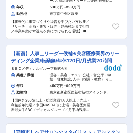
ール
,
商品企画・サービス企画 販売促
業務を一つひとつ学んでいただきます。商品知識
PB商品の企画・開発（機器・用品） ・商品開発
進・PR
やシステム操作は研修や日常業務を通じて少しず
年収
500万円
~
899万円
の進行管理、仕様検討、社内外調整 ・メーカー・
つ身に付けられるので、事務経験が浅い方でも安
勤務地
東京都中央区銀座
ブランド開拓および仕入交渉 ・売上分析を踏まえ
心です。 ■制度・サポート 産休・育休制度や復
た品揃え最適化 ・ECサイトの商品登録、情報更
職実績もあり、ライフイベントを経てもキャリア
【将来的に事業づくりや経営を学びたい方歓迎／
新 ・販促企画（特集、キャンペーン立案） ・既
を継続可能。安定基盤のもと、長期的に働き続け
リサーチ・企画・集客・販売・効果検証まで担当
存メーカーとの関係構築・条件交渉 ・商品問い合
られる環境が整っています。 ■会社について 株
／事業を動かす視点を身につけられる環境】 ■
わせ対応、グループEC支援 ■組織構成 配属はマ
式会社ガモウは、カラー剤やヘアケア商品など約
業務内容 1つの商品で数億円の売り上げを創り出
ーチャンダイジンググループ内のエステティック
2万点の商品を取り扱う業界トップクラスの総合
すセールス手法「プロダクトローンチ」を駆使
事業チームです。責任者・副責任者を中心に約9
美容商社です。美容師の技術向上を目的としたセ
し、自社で発掘したコンテンツのリサーチから企
名で構成され、商品企画・MD・仕入れを連携し
ミナーやヘアショーを年間300回以上（グループ
画、集客、販売、効果検証までを「1から10ま
ながらチームで成果創出を行う体制です。 ■入社
【新宿】人事＿リーダー候補※美容医療業界のリー
全体で800回）開催し、美容業界の発展に貢献し
で」一気通貫でプロデュースしていただきます。
のサポート体制 入社後は既存メンバーのフォロー
てきました。サロンの立場に寄り添った提案を大
用意された仕組みの一部を運用するだけの「部分
ディング企業/転勤無/年休120日/月残業20時間
のもと、まずは既存商品の管理や仕入れ業務から
切にし、安定基盤と成長性を兼ね備えた会社で
的な仕事」ではなく、ひとつの事業を丸ごと経営
担当いただき、徐々に商品企画へと領域を広げて
ＳＢＣメディカルグループ株式会社
す。 変更の範囲：会社の定める業務
する「小さな会社の社長」として、世の中に大ヒ
いただきます。チームで情報共有が活発なため、
ットを仕掛けていただきます。 ＜具体的な業務詳
業種 / 職種
理容・美容・エステ 公社・官公庁・学
経験を活かしながらも安心してキャッチアップで
細＞ 1.プロモーションの総合プロデュース 自社で
校・研究施設
,
人事（採用・教育） そ
きる環境です。 ■ポジションの魅力 ・PB商品開
開発・提供する健康・美容関連の講座、セミナ
の他人事
発において市場ニーズを起点に企画から販促まで
年収
450万円
~
699万円
ー、書籍、物販等の販売促進を担当 ・YouTubeな
関与できるため、自身のアイデアを形にしヒット
勤務地
東京都新宿区西新宿新宿アイランドタ
どの自社メディアからの販売導線の設計や企画 ・
商品を生み出せます。単なる仕入れ業務に留まら
ワー（１２階）
集客、販売、効果測定 ・プロジェクトマネジメン
ず、事業成長への直接的な貢献を実感できます。
【国内外280院以上・総従業員1万人以上／売上・
ト 2. YouTube・メディア運営のディレクション
・自社ECという強力な販路を持つため、商品開発
利益前年比増／米国NASDAQに上場・美容医療業
総登録者数250万人超を誇る自社YouTubeチャン
後の販売展開スピードが速く、顧客の反応をデー
界最大手SBCメディカルグループ／月平均残業20
ネルの運営戦略を担う ・チャンネル分析
タで確認しながら次の施策に活かせる環境です。
時間／退職金制度有／住宅手当／年休120日／有
（PDCA）に基づくコンテンツの最適化 ・コンテ
マーケティング視点も磨かれます。 ・東証プライ
給取得率88％（2024年度実績）】 ■業務概要：
ンツ企画やイベント企画 ・LINE等と連動した情
ム上場企業として安定基盤を持ちながらも、新規
当社の新卒および中途の採用担当としてご活躍い
報発信メディアの構築・プロデュース・導線設計
事業や制度が豊富で挑戦を後押しする風土があり
ただきます。当社は職種ごとに担当制を敷いてお
3.クリエイティブ・ディレクション デザイナーや
【宮崎市】ヘアサロンのスタイリスト・アシスタン
ます。副業や時短勤務など柔軟な働き方が可能