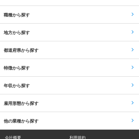
続・給与計算・年末調整はアウトソースしていま
リピート顧客を獲得しており、多くのモデルや芸
す。 ・他グループ企業の採用業務や日程調整など
能人にも愛用頂いている自信作が勢揃いしていま
を行う場合もあございます。 ■当社の特徴： ・
す。 製品は現在「STORES」や「自社ECサイ
職種から探す
『様々な視点から社会貢献を追求する』を企業理
ト」にて製品を販売しており、SNS広告や著名人
念とし、様々な視点から社会貢献を追求していま
アンバサダー起用などのマーケティング施策も併
す。一般的な業種の枠にとらわれず「いつでも、
せて行っております。 変更の範囲：会社の定める
どのような形でも、何が社会貢献につながるの
地方から探す
業務
か」柔軟性とスピードを意識して、新たな挑戦を
続けております。 ・美容院事業、保育園事業、設
計事業、デザイン事業と会社として様々な事業に
都道府県から探す
取り組んでおります。 変更の範囲：会社の定める
業務
特徴から探す
年収から探す
雇用形態から探す
他の業種から探す
会社概要
利用規約