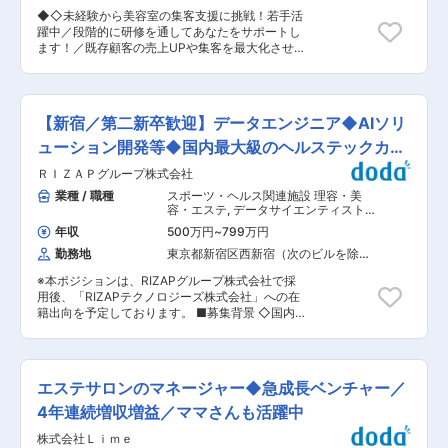
入社していただくことがミッションです。 ■キャ
を持っている方が増えてきていることが影響して
◆◇未経験から美容室の集客支援に挑戦！若手活
リアについて： ゆくゆくは採用業務だけでなく幅
おり、今後も拡大予定です。 変更の範囲：会社の
躍中／段階的に研修を通してあなたをサポートし
広い人事業務を担当いただく予定です。当社で人
定める業務
ます！／既存顧客の売上UPや集客を最大化させ
事としてのキャリアを築いていける方をお待ちし
るためのWEB集客プランナー◇◆ ■採用背景：
ております。 ■働き方について： ・残業はどん
美容室向けの集客コンサルティング事業の拡大に
なに多くても月20h程度です。 21:00で完全業務
伴い、Web集客プランナーの増員募集を行いま
終了となる体制があり、多くの社員は基本的に
す。全国の美容室からの依頼が増加しており、組
19:00には退社しております。 ・採用活動の中で
【新宿／第二新卒歓迎】データエンジニア◆AIソリ
織体制強化を目的とした採用です。 ■業務内容：
出張が発生する場合がございます。特に繁忙期の
美容室の集客や売上アップを目的に、Web広告や
ューション開発等◆国内最大級のヘルステックカン
４〜６月は月に3〜4回出張が発生する可能性がご
SNS、キャンペーン企画などを提案するポジショ
ざいます。 ※１出張あたり２泊３日を上限として
パニー
ＲＩＺＡＰグループ株式会社
ンです。お客様は全国におり、基本的にはWeb商
おります。 ■組織（採用グループ）について：
談で業務を進めます。外出はほぼなく、社内での
業種 / 職種
スポーツ・ヘルス関連施設 理容・美
人数７名、幅広い年齢層が活躍しております。 ■
企画・提案業務に集中できます。 ＜具体的には＞
容・エステ
,
データサイエンティスト・
当社の特徴： ・商品…最高品質のオーダーメイド
・美容室の特徴や立地、競合状況を分析 ・集客課
アナリスト データサイエンティスト・
ウィッグをはじめ、増毛商品、育毛サービス、
年収
500万円
~
799万円
エンジニアリング
題のヒアリング ・ホットペッパービューティーや
理・美容サービスなど、毛髪に関するあらゆるニ
勤務地
東京都新宿区西新宿（次のビルを除
Google広告などを活用した集客プランの立案 ・
ーズに対応する広範なサービスラインナップを確
く）
新メニューやキャンペーンの提案 ・月次のWeb面
立しています。 創業以来55年以上にわたり、総
※本ポジションは、RIZAPグループ株式会社で採
談での改善提案 ・数値の追跡と効果検証 業務は
合毛髪企業として我が国の毛髪文化の創造に取組
用後、「RIZAPテクノロジーズ株式会社」への在
伴走型のスタイルで、単なる提案にとどまらず、
んでいます。 ・社風…毛髪業界のパイオニアとし
籍出向を予定しております。 ■募集背景 ◇国内
実行フェーズまで関わることができます。将来的
て、常に顧客に満足を提供することを最大の目的
最大規模のヘルステック（Health Tech）カンパ
にはコンサルタントとして経営全体の支援にも携
と考えています。アットホームで商品発案の申請
ニーである当社は、「人類の健康に最も貢献する
われるキャリアパスがあります。 ■入社後の流
もできる風通しの良い職場です。中途社員も多
企業」への実現に向けて、データ・テクノロジー
れ： ・1ヶ月目：座学研修（会社理解／商材理解
く、新卒社員との隔たりもありません。 ・魅力…
人材を募集しております。 ■業務内容 RIZAPグル
／美容業界のトレンド） ・2ヶ月目：担当サロン
エステサロンのマネージャー◆急成長ベンチャー／
業績結果に応じ、奨励金（歩合）があります。ま
ープの多角的な事業（chocoZAP、ボディメイク
を1社持ち、実務開始 ・〜6ヶ月目：OJT＋一人前
た、自身の頑張りが昇進、昇格などに反映される
事業、リテール事業等）から得られる膨大なデー
4年連続増収増益／ママさんも活躍中
研修 ・6ヶ月〜1年：プランナーとして独り立ち
環境です。 変更の範囲：会社の定める業務
タを活用し、ビジネスインパクトを最大化するた
■組織構成： 社員数21名（うちビューティー領域
株式会社Ｌｉｍｅ
めのデータ基盤構築およびAIソリューションの開
12名）、Webプランナー7名、ディレクター5名。