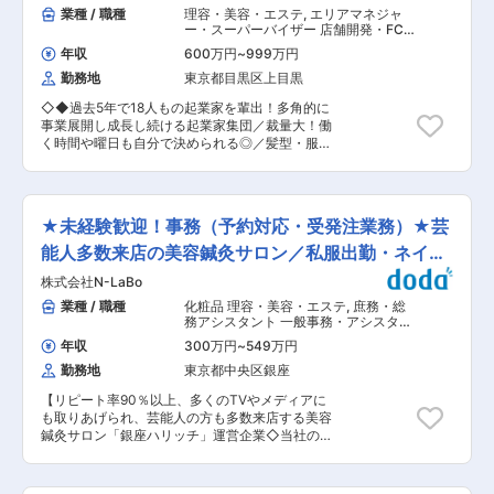
発を担っていただきます。 ＜具体的には＞ ◎デー
業種 / 職種
理容・美容・エステ
,
エリアマネジャ
20代後半が中心で、前職はアパレル接客や訪問営
タパイプラインの構築・運用 ・社内外の多様なツ
ー・スーパーバイザー 店舗開発・FC開
業など多彩。未経験入社のメンバーが多数活躍し
ール・システムからBigQueryへのデータ連携・集
発
ています。 ■魅力ポイント： ・未経験からでも
年収
600万円
~
999万円
約 ・分析用データマートの設計およびETL処理の
安心の教育体制 ・美容業界に関われるやりがい
勤務地
東京都目黒区上目黒
実装 ◎データの可視化と意思決定支援 ・Looker
・フラットで個性を尊重する職場文化 ・リピート
Studio等を用いたダッシュボード構築による、経
率90％の高評価サービス 変更の範囲：会社の定
◇◆過去5年で18人もの起業家を輩出！多角的に
営・現場の意思決定支援 ◎AI・LLMを活用したソ
める業務
事業展開し成長し続ける起業家集団／裁量大！働
リューション開発 ・生成AI（LLM）等を用いた社
く時間や曜日も自分で決められる◎／髪型・服装
内業務効率化や顧客体験向上を目的としたエンジ
自由◆◇ パーソナルジム、エステサロン、眉毛
ニアリング（チャットボット基盤の構築など） ◎
サロン店舗運営を手掛ける当社にて、エステサロ
高度なAIモデルの研究開発・実装 ・最新のアルゴ
ンのマネージャーとして事業拡大の業務をお任せ
リズムを用いた、需要予測、画像解析、数理最適
します。 今後店舗数増加を見込んでおり、業績好
化などのモデル開発とプロダクトへの実装 ■出向
★未経験歓迎！事務（予約対応・受発注業務）★芸
調に伴う増員採用です。 ■業務内容： プレイン
先について：RIZAPテクノロジーズ株式会社
グマネージャーとして施術と管理の両方をお任せ
能人多数来店の美容鍼灸サロン／私服出勤・ネイル
2022年8月に新設された当社IT戦略グループ会
します。 ・施術 ・接客 ・予約などに伴うPC作業
社。 RIZAPグループ内外のビジネスにおけるIT・
可
株式会社N-LaBo
・SNS運用や更新の店舗運営業務 ・新人への講習
デジタル領域の開発・提供しております。 ■応募
やる気次第で裁量の大きく幅広い店舗運営の業務
業種 / 職種
化粧品 理容・美容・エステ
,
庶務・総
条件：別枠記載の条件と併せて下記に該当する方
に携われます。 基本的に集客から店舗の運営まで
務アシスタント 一般事務・アシスタン
◇必須条件： ・ソフトウェア開発の標準的なスキ
エステティシャンみんなで行っているので、独立
ト
ル ・Git／GitHubを用いたチーム開発経験、Linux
年収
300万円
~
549万円
に必要なノウハウを一通り経験することができま
コマンドの操作およびDocker等のコンテナ技術
勤務地
東京都中央区銀座
す。 ■組織： 上長にあたる方は20代後半の女性
の理解 ◇歓迎条件： ・数学的素養 └線形代数、
です。子育て等もありながら無理なく働いていた
微積分、統計学、物理演算等の深い知識 ・特定領
【リピート率90％以上、多くのTVやメディアに
だいています。 ■ポジションの魅力： ◎即戦力と
域における開発経験 └自然言語処理（NLP）、画
も取りあげられ、芸能人の方も多数来店する美容
しての採用 社長や事業部長と一緒に即戦力として
像解析、数理最適化のいずれかに関する実務経験
鍼灸サロン「銀座ハリッチ」運営企業◇当社の予
採用します。若手メンバーが多いからこそ、中途
・インフラ・クラウド知見 GCP（Google
約対応や事務業務をお任せします！/残業月10h程
採用の方を事業責任者や重要な意思決定を行うポ
Cloud）環境での開発・運用経験 ・AIの実装・デ
度】 ■ポジションについて 美容鍼灸サロン「銀
ジションに配属したいと考えております。 ◎縛り
プロイ経験 └開発したモデルをAPI化、あるいは
座ハリッチ」を16店舗構え、自社化粧品事業やイ