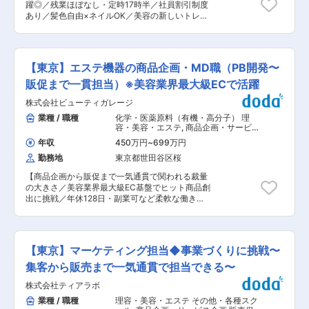
ます。 OJT研修や商品マニュアルを用意してお
躍◎／残業ほぼなし・定時17時半／社員割引制度
り、研修は全て勤務時間内で行いますので、業界
り、研修は全て勤務時間内で行いますので、業界
あり／髪色自由×ネイルOK／美容の新しいトレン
未経験の方でも安心してご入社頂けます。 ■企業
未経験の方でも安心してご入社頂けます。 変更の
ドをつくるサポート／全国1.5万店以上のヘアサロ
の特徴： ・チームワークが良く、様々なアイデア
範囲：会社の定める業務
ンと取引！業界売上トップクラスの総合美容商社
を提案し、お客様の笑顔を一つでも多く増やせる
◇◆ ＼魅力ポイント／ ◎業界トップクラスの安
よう業務に取り組んでいます。 ・スタイリストと
定基盤で働けます 全国15,000店以上のサロンと
してのスキル向上だけでなく、サロン店長や管理
【東京】エステ機器の商品企画・MD職（PB開発〜
取引する総合美容商社で、安定した環境のもと美
職として活躍することや、現場の声を基に商品企
容業界に貢献できます。 ◎働きやすい環境が整っ
販促まで一貫担当）※美容業界最大級ECで活躍
画・生産管理を担うなど多様なキャリアパスがあ
ています 中途入社が多く馴染みやすい職場で、残
ります。 ・完全予約制のサロンのため、予定外の
株式会社ビューティガレージ
業はほとんどありません。髪色自由・ネイル
急な残業が発生することはありません。オンとオ
OK・社員割引など、美容業界ならではの働きや
業種 / 職種
化学・医薬原料（有機・高分子） 理
フの区別をしっかりとつけてプライベートを充実
すさがあります。 ◎事務業務が中心です 受発注な
容・美容・エステ
,
商品企画・サービス
させることもできます。 ・定期的なメンテナンス
どの営業事務が7割ですが、3割程度ショップでの
企画 MD
が必要な商品になるので、お客様と長期にわたっ
年収
450万円
~
699万円
美容学生や美容師の方への接客・販売業務もござ
て信頼関係を構築でき、やりがいを持って業務に
勤務地
東京都世田谷区桜
います。 安定した働き方と、単調にならずコミュ
取り組むことができます。 変更の範囲：会社の定
ニケーションもとれる環境を両立できます！ ■業
める業務
【商品企画から販促まで一気通貫で関われる裁量
務内容 主にサロンからの注文に対応する受発注業
の大きさ／美容業界最大級EC基盤でヒット商品創
務やPC入力などの営業事務が中心です。残りは
出に挑戦／年休128日・副業可など柔軟な働き方
支店併設のショップで、美容学生や美容師の方々
で長期的に活躍可能】 ■企業概要 株式会社ビュ
への接客・販売を担当。業務は分かれています
ーティガレージは、美容サロン向けに商材販売を
が、メンバー同士で協力・分担する風土が根付い
軸とした総合支援サービスを提供する東証プライ
ているため、経験がない方も安心して業務を進め
ム上場企業です。全国71万超の会員を有するEC
られます。 ■働く環境 20代〜30代の社員が中心
【東京】マーケティング担当◆事業づくりに挑戦〜
を中心に、開業支援や店舗設計、IT導入、集客支
に活躍しており、異業種から転職してきた先輩も
援までワンストップで提供し、美容業界のインフ
集客から販売まで一気通貫で担当できる〜
多数。中途入社でも馴染みやすい雰囲気です。残
ラを担っています。 ■業務内容 美容サロンが抱
業はほとんどなく、あっても1日30分以内。オン
株式会社ティアラボ
える「集客・差別化・コスト最適化」の課題に対
オフの切り替えがしやすく、安定した働き方が叶
し、魅力ある商品開発と仕入れを通じて解決し、
業種 / 職種
理容・美容・エステ その他・各種スク
います。 ■入社後の流れ まずは先輩のOJTにて
サロン経営の向上を支援します。 ・エステ向け