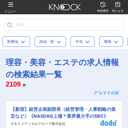
検索履歴
気になる
メニュー
勤務地
路線・駅
年収
職種
理容・美容・エステの求人情報
の検索結果一覧
2109
件
おすすめ順
【新宿】経営企画副部長（経営管理・人事戦略の策
定など）《NASDAQ上場＊業界最大手のSBC》
ＳＢＣメディカルグループ株式会社