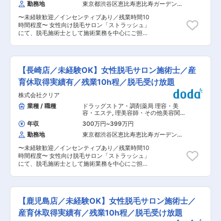
チーム体制で、未経験入社のスタッフも多数在
勤務地
東京都渋谷区恵比寿恵比寿ガーデンプ
均10時間程度 ・シフト制／希望休の提出が可能
籍。アパレル・飲食・受付など異業種出身の方も
レイス（３４階）
・産休・育休取得実績多数（復帰実績あり） ・女
多く、段階的に業務を覚えられる教育体制が整っ
〜未経験歓迎／インセンティブあり／残業時間10
性スタッフ中心の落ち着いた職場環境 ライフイベ
ているため、美容業界が初めての方でも安心で
時間程度〜 女性向け脱毛サロン「ストラッシュ」
ントを迎えても、働き続けやすい環境づくりを大
す。 ■ キャリアパス まずは施術士として基礎ス
にて、脱毛施術士として施術業務を中心にご担当
切にしています。 1店舗あたり5〜10名程度のチ
キルを習得し、その後、希望や適性に応じて ・カ
いただきます。 脱毛市場は拡大を続けており、ス
ーム体制で、お互いにフォローし合いながら業務
ウンセラー（プラン提案・接客の幅を広げる役
トラッシュは全国60店舗以上を展開する成長企業
を進めており、美容業界が初めての方でも安心し
割） ・店舗リーダー ・店長 ・エリア責任者、エ
です。完全予約制のサロン運営のため、無理な詰
て働ける環境が整っています。 ■ 福利厚生・待
リアマネージャー と段階的なキャリアアップが可
め込みや飛び込み対応はなく、落ち着いた環境で
遇の魅力 サロンスタッフは、脱毛施術を無料で受
【長崎店／未経験OK】女性脱毛サロン施術士／産
能です。 最短3カ月で次のステップに挑戦した実
お客様一人ひとりと向き合えます。 ■ 業務内容
け放題。 働きながら自分自身もキレイになれる点
績もあり、年齢や社歴に関わらず評価される環境
・ご来店されたお客様への脱毛施術 ・施術前後の
育休取得実績有／残業10h程／脱毛受け放題
は、スタッフからも好評です。 そのほか、自社開
です。
簡単なご説明、ヒアリング ・受付対応、予約管理
発コスメの社割や提携美容サービスの優待も用意
株式会社クリア
・店内清掃、備品管理など店舗運営サポート 施術
しています。 ■育成体制 ストラッシュ独自の研
はマニュアルに沿って行うため、特別な資格や経
業種 / 職種
ドラッグストア・調剤薬局 理容・美
修制度「ストラッシュアカデミー」にて、美容脱
験は不要です。 施術の合間にはインターバルがあ
容・エステ
,
理美容師・その他美容関連
毛の基礎知識、皮膚理論、接客マナー、機器操作
り、体力面にも配慮したシフト設計を行っていま
美容部員・エステティシャン・マッサ
を一から学びます。 1店舗あたり5〜10名程度の
年収
300万円
~
399万円
ージ
す。 ■ 働き方・環境 ・完全予約制で残業は月平
チーム体制で、未経験入社のスタッフも多数在
勤務地
東京都渋谷区恵比寿恵比寿ガーデンプ
均10時間程度 ・シフト制／希望休の提出が可能
籍。アパレル・飲食・受付など異業種出身の方も
レイス（３４階）
・産休・育休取得実績多数（復帰実績あり） ・女
多く、段階的に業務を覚えられる教育体制が整っ
〜未経験歓迎／インセンティブあり／残業時間10
性スタッフ中心の落ち着いた職場環境 ライフイベ
ているため、美容業界が初めての方でも安心で
時間程度〜 女性向け脱毛サロン「ストラッシュ」
ントを迎えても、働き続けやすい環境づくりを大
す。 ■ キャリアパス まずは施術士として基礎ス
にて、脱毛施術士として施術業務を中心にご担当
切にしています。 1店舗あたり5〜10名程度のチ
キルを習得し、その後、希望や適性に応じて ・カ
いただきます。 脱毛市場は拡大を続けており、ス
ーム体制で、お互いにフォローし合いながら業務
ウンセラー（プラン提案・接客の幅を広げる役
トラッシュは全国60店舗以上を展開する成長企業
を進めており、美容業界が初めての方でも安心し
割） ・店舗リーダー ・店長 ・エリア責任者、エ
です。完全予約制のサロン運営のため、無理な詰
て働ける環境が整っています。 ■ 福利厚生・待
リアマネージャー と段階的なキャリアアップが可
め込みや飛び込み対応はなく、落ち着いた環境で
遇の魅力 サロンスタッフは、脱毛施術を無料で受
【鹿児島店／未経験OK】女性脱毛サロン施術士／
能です。 最短3カ月で次のステップに挑戦した実
お客様一人ひとりと向き合えます。 ■ 業務内容
け放題。 働きながら自分自身もキレイになれる点
績もあり、年齢や社歴に関わらず評価される環境
・ご来店されたお客様への脱毛施術 ・施術前後の
産育休取得実績有／残業10h程／脱毛受け放題
は、スタッフからも好評です。 そのほか、自社開
です。
簡単なご説明、ヒアリング ・受付対応、予約管理