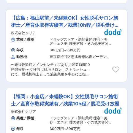
いただきます。 脱毛市場は拡大を続けており、ス
ーム体制で、お互いにフォローし合いながら業務
報チェック、研修振り返り、翌日の準備 そのまま
トラッシュは全国60店舗以上を展開する成長企業
を進めており、美容業界が初めての方でも安心し
退勤 変更の範囲：会社の定める業務
です。完全予約制のサロン運営のため、無理な詰
て働ける環境が整っています。 ■ 福利厚生・待
め込みや飛び込み対応はなく、落ち着いた環境で
遇の魅力 サロンスタッフは、脱毛施術を無料で受
【広島：福山駅前／未経験OK】女性脱毛サロン施
お客様一人ひとりと向き合えます。 ■ 業務内容
け放題。 働きながら自分自身もキレイになれる点
・ご来店されたお客様への脱毛施術 ・施術前後の
術士／産育休取得実績有／残業10h程／脱毛受け放
は、スタッフからも好評です。 そのほか、自社開
簡単なご説明、ヒアリング ・受付対応、予約管理
発コスメの社割や提携美容サービスの優待も用意
題
株式会社クリア
・店内清掃、備品管理など店舗運営サポート 施術
しています。 ■育成体制 ストラッシュ独自の研
はマニュアルに沿って行うため、特別な資格や経
業種 / 職種
ドラッグストア・調剤薬局 理容・美
修制度「ストラッシュアカデミー」にて、美容脱
験は不要です。 施術の合間にはインターバルがあ
容・エステ
,
理美容師・その他美容関連
毛の基礎知識、皮膚理論、接客マナー、機器操作
り、体力面にも配慮したシフト設計を行っていま
美容部員・エステティシャン・マッサ
を一から学びます。 1店舗あたり5〜10名程度の
年収
300万円
~
399万円
ージ
す。 ■ 働き方・環境 ・完全予約制で残業は月平
チーム体制で、未経験入社のスタッフも多数在
勤務地
東京都渋谷区恵比寿恵比寿ガーデンプ
均10時間程度 ・シフト制／希望休の提出が可能
籍。アパレル・飲食・受付など異業種出身の方も
レイス（３４階）
・産休・育休取得実績多数（復帰実績あり） ・女
多く、段階的に業務を覚えられる教育体制が整っ
〜未経験歓迎／インセンティブあり／残業時間10
性スタッフ中心の落ち着いた職場環境 ライフイベ
ているため、美容業界が初めての方でも安心で
時間程度〜 女性向け脱毛サロン「ストラッシュ」
ントを迎えても、働き続けやすい環境づくりを大
す。 ■ キャリアパス まずは施術士として基礎ス
にて、脱毛施術士として施術業務を中心にご担当
切にしています。 1店舗あたり5〜10名程度のチ
キルを習得し、その後、希望や適性に応じて ・カ
いただきます。 脱毛市場は拡大を続けており、ス
ーム体制で、お互いにフォローし合いながら業務
ウンセラー（プラン提案・接客の幅を広げる役
トラッシュは全国60店舗以上を展開する成長企業
を進めており、美容業界が初めての方でも安心し
割） ・店舗リーダー ・店長 ・エリア責任者、エ
です。完全予約制のサロン運営のため、無理な詰
て働ける環境が整っています。 ■ 福利厚生・待
リアマネージャー と段階的なキャリアアップが可
め込みや飛び込み対応はなく、落ち着いた環境で
遇の魅力 サロンスタッフは、脱毛施術を無料で受
【福岡：小倉店／未経験OK】女性脱毛サロン施術
能です。 最短3カ月で次のステップに挑戦した実
お客様一人ひとりと向き合えます。 ■ 業務内容
け放題。 働きながら自分自身もキレイになれる点
績もあり、年齢や社歴に関わらず評価される環境
・ご来店されたお客様への脱毛施術 ・施術前後の
士／産育休取得実績有／残業10h程／脱毛受け放題
は、スタッフからも好評です。 そのほか、自社開
です。
簡単なご説明、ヒアリング ・受付対応、予約管理
発コスメの社割や提携美容サービスの優待も用意
株式会社クリア
・店内清掃、備品管理など店舗運営サポート 施術
しています。 ■育成体制 ストラッシュ独自の研
はマニュアルに沿って行うため、特別な資格や経
業種 / 職種
ドラッグストア・調剤薬局 理容・美
修制度「ストラッシュアカデミー」にて、美容脱
験は不要です。 施術の合間にはインターバルがあ
容・エステ
,
理美容師・その他美容関連
毛の基礎知識、皮膚理論、接客マナー、機器操作
り、体力面にも配慮したシフト設計を行っていま
美容部員・エステティシャン・マッサ
を一から学びます。 1店舗あたり5〜10名程度の
年収
300万円
~
399万円
ージ
す。 ■ 働き方・環境 ・完全予約制で残業は月平