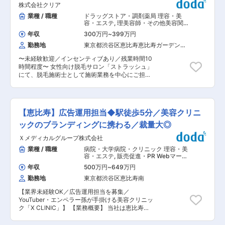
発コスメの社割や提携美容サービスの優待も用意
株式会社クリア
・店内清掃、備品管理など店舗運営サポート 施術
しています。 ■育成体制 ストラッシュ独自の研
はマニュアルに沿って行うため、特別な資格や経
業種 / 職種
ドラッグストア・調剤薬局 理容・美
修制度「ストラッシュアカデミー」にて、美容脱
験は不要です。 施術の合間にはインターバルがあ
容・エステ
,
理美容師・その他美容関連
毛の基礎知識、皮膚理論、接客マナー、機器操作
り、体力面にも配慮したシフト設計を行っていま
美容部員・エステティシャン・マッサ
を一から学びます。 1店舗あたり5〜10名程度の
年収
300万円
~
399万円
ージ
す。 ■ 働き方・環境 ・完全予約制で残業は月平
チーム体制で、未経験入社のスタッフも多数在
勤務地
東京都渋谷区恵比寿恵比寿ガーデンプ
均10時間程度 ・シフト制／希望休の提出が可能
籍。アパレル・飲食・受付など異業種出身の方も
レイス（３４階）
・産休・育休取得実績多数（復帰実績あり） ・女
多く、段階的に業務を覚えられる教育体制が整っ
〜未経験歓迎／インセンティブあり／残業時間10
性スタッフ中心の落ち着いた職場環境 ライフイベ
ているため、美容業界が初めての方でも安心で
時間程度〜 女性向け脱毛サロン「ストラッシュ」
ントを迎えても、働き続けやすい環境づくりを大
す。 ■ キャリアパス まずは施術士として基礎ス
にて、脱毛施術士として施術業務を中心にご担当
切にしています。 1店舗あたり5〜10名程度のチ
キルを習得し、その後、希望や適性に応じて ・カ
いただきます。 脱毛市場は拡大を続けており、ス
ーム体制で、お互いにフォローし合いながら業務
ウンセラー（プラン提案・接客の幅を広げる役
トラッシュは全国60店舗以上を展開する成長企業
を進めており、美容業界が初めての方でも安心し
割） ・店舗リーダー ・店長 ・エリア責任者、エ
です。完全予約制のサロン運営のため、無理な詰
て働ける環境が整っています。 ■ 福利厚生・待
リアマネージャー と段階的なキャリアアップが可
め込みや飛び込み対応はなく、落ち着いた環境で
遇の魅力 サロンスタッフは、脱毛施術を無料で受
【恵比寿】広告運用担当◆駅徒歩5分／美容クリニ
能です。 最短3カ月で次のステップに挑戦した実
お客様一人ひとりと向き合えます。 ■ 業務内容
け放題。 働きながら自分自身もキレイになれる点
績もあり、年齢や社歴に関わらず評価される環境
・ご来店されたお客様への脱毛施術 ・施術前後の
ックのブランディングに携わる／裁量大◎
は、スタッフからも好評です。 そのほか、自社開
です。
簡単なご説明、ヒアリング ・受付対応、予約管理
発コスメの社割や提携美容サービスの優待も用意
Ｘメディカルグループ株式会社
・店内清掃、備品管理など店舗運営サポート 施術
しています。 ■育成体制 ストラッシュ独自の研
はマニュアルに沿って行うため、特別な資格や経
業種 / 職種
病院・大学病院・クリニック 理容・美
修制度「ストラッシュアカデミー」にて、美容脱
験は不要です。 施術の合間にはインターバルがあ
容・エステ
,
販売促進・PR Webマーケ
毛の基礎知識、皮膚理論、接客マナー、機器操作
り、体力面にも配慮したシフト設計を行っていま
ティング（ネット広告・販促PRなど）
を一から学びます。 1店舗あたり5〜10名程度の
年収
500万円
~
649万円
す。 ■ 働き方・環境 ・完全予約制で残業は月平
チーム体制で、未経験入社のスタッフも多数在
勤務地
東京都渋谷区恵比寿南
均10時間程度 ・シフト制／希望休の提出が可能
籍。アパレル・飲食・受付など異業種出身の方も
・産休・育休取得実績多数（復帰実績あり） ・女
多く、段階的に業務を覚えられる教育体制が整っ
【業界未経験OK／広告運用担当を募集／
性スタッフ中心の落ち着いた職場環境 ライフイベ
ているため、美容業界が初めての方でも安心で
YouTuber・エンペラー孫が手掛ける美容クリニッ
ントを迎えても、働き続けやすい環境づくりを大
す。 ■ キャリアパス まずは施術士として基礎ス
ク「X CLINIC」】 【業務概要】 当社は恵比寿・
切にしています。 1店舗あたり5〜10名程度のチ
キルを習得し、その後、希望や適性に応じて ・カ
銀座・大阪・名古屋に4院を開院している、美容
ーム体制で、お互いにフォローし合いながら業務
ウンセラー（プラン提案・接客の幅を広げる役
クリニック『X CLINIC』を運営しています。美容