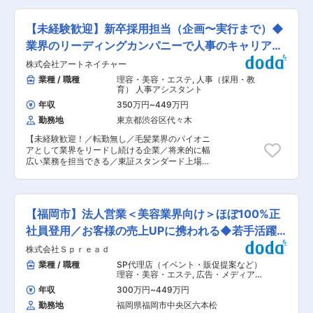
を進めており、美容業界が初めての方でも安心し
割） ・店舗リーダー ・店長 ・エリア責任者、エ
クリニックの集客最大化を目的としたWEB広告運
て働ける環境が整っています。 ■ 福利厚生・待
リアマネージャー と段階的なキャリアアップが可
用担当を募集します。リード獲得〜来院〜売上ま
遇の魅力 サロンスタッフは、脱毛施術を無料で受
【未経験歓迎】新卒採用担当（企画〜実行まで）◆
能です。 最短3カ月で次のステップに挑戦した実
でを見据えた広告戦略設計・改善を担っていただ
け放題。 働きながら自分自身もキレイになれる点
績もあり、年齢や社歴に関わらず評価される環境
きます。 【業務詳細】 ■Google広告／Meta広告
業界のリーディングカンパニーで人事のキャリアス
は、スタッフからも好評です。 そのほか、自社開
です。
の戦略設計・運用改善 ■キーワード設計／広告文
発コスメの社割や提携美容サービスの優待も用意
タート！
株式会社アートネイチャー
作成／ABテスト設計 ■予算管理／数値分析／レ
しています。 ■育成体制 ストラッシュ独自の研
ポーティング ■LP改善提案 【組織構成】 ディレ
業種 / 職種
理容・美容・エステ
,
人事（採用・教
修制度「ストラッシュアカデミー」にて、美容脱
クションとHP制作などの担当が2名（20代後半）
育） 人事アシスタント
毛の基礎知識、皮膚理論、接客マナー、機器操作
在籍しています。 【働き方・シフトについて】
を一から学びます。 1店舗あたり5〜10名程度の
年収
350万円
~
449万円
前月の初旬にシフトを決定します。月に3日まで
チーム体制で、未経験入社のスタッフも多数在
勤務地
東京都渋谷区代々木
希望休をお出しいただけます。また、有給消化も
籍。アパレル・飲食・受付など異業種出身の方も
積極的に推進しているため、シフト提出時に申請
多く、段階的に業務を覚えられる教育体制が整っ
【未経験歓迎！／転勤無し／毛髪業界のパイオニ
いただければ、取得しやすい環境です。 残業は、
ているため、美容業界が初めての方でも安心で
アとして業界をリードし続ける企業／将来的に幅
業務量により前後しますが、平均10時間程度で
す。 ■ キャリアパス まずは施術士として基礎ス
広い業務を担当できる／東証スタンダード上場】
す。 【魅力ポイント】 ■更なる事業売上の拡大
キルを習得し、その後、希望や適性に応じて ・カ
「ふやしたいのは、笑顔です。」をモットーに、
にコミットできます。 ■手を挙げれば多くのチャ
ウンセラー（プラン提案・接客の幅を広げる役
オーダーメイドウィッグ事業を主力とし、全国に
レンジ機会を得られる環境です。 ■成果を出すこ
割） ・店舗リーダー ・店長 ・エリア責任者、エ
380店舗以上のサロンを展開しながら、お客様の
とで早期キャリアアップが実現できます。 【当社
リアマネージャー と段階的なキャリアアップが可
ご要望に合わせた商品・サービスを提供し続てけ
の魅力について】 ■くま取りの圧倒的な技術力は
【福岡市】法人営業＜美容業界向け＞ほぼ100%正
能です。 最短3カ月で次のステップに挑戦した実
ている当社において、新卒採用担当として以下の
もちろん、SNSで宣伝力、広報業務など戦略に強
績もあり、年齢や社歴に関わらず評価される環境
仕事をお任せします。 ■業務詳細： ・インター
社員登用／お客様の売上UPに携われる◆若手活躍
みがあり認知が広がっています。 ■お客様に対し
です。
ンシップやオープンワークの企画〜実行 ・採用面
て誠実なやり取りを心掛けており、施術に来たお
中！
株式会社Ｓｐｒｅａｄ
接 ・新規採用手法の立案・実行 ・求人媒体の選
客様に対し寄り添った提案することを心掛けてい
定、求人広告原稿作成 ・人材紹介会社、求人広告
業種 / 職種
SP代理店（イベント・販促提案など）
ます。 【業界の需要について】 美容医療市場規
会社などの取引先との打ち合わせ 新卒採用の中で
理容・美容・エステ
,
広告・メディア法
模は右肩上がりに増えています。インフルエンサ
も大学生向けの採用活動を担当いただきます。イ
人営業（既存・ルートセールス中心）
ーの影響もあり、若い方への影響があり施術に対
年収
300万円
~
449万円
広告・メディア代理店営業・パートナ
ンターンシップなどで実際に学生とお話しし、当
してのハードルが下がっていて受けやすくなって
ーセールス
勤務地
福岡県福岡市中央区六本松
社への興味を持っていただけるような活動を行い
いることや、男性医療脱毛や美容施術にもご興味