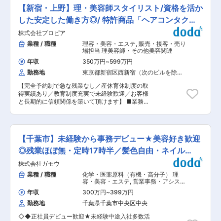
経て1年以内にスタイリストデビューされる方多
営層直下で中長期ロードマップを策定。 ・社内AI
【新宿・上野】理・美容師スタイリスト/資格を活か
数！ ■業務内容： プロピアの直営サロンのスタ
プロジェクトのリード：本部・全国200院超のク
イリストとして、お客様のご要望にあわせて毛髪
した安定した働き方◎/ 特許商品「ヘアコンタク
リニック現場における生成AI／LLM活用プロジェ
製品や理美容サービスの提供、施術をしていただ
クトを企画・牽引し、全社横断で実装を推進。 ・
ト」
株式会社プロピア
きます。 理美容師の資格やサロンワークの経験を
AIによる業務変革：生成AI／最新デバイスを活用
活かして、更なる技術や知識の習得もできるポジ
業種 / 職種
理容・美容・エステ
,
販売・接客・売り
し、本部およびクリニック現場のオペレーション
ションです。 ・カット、スタイリング、カラー、
場担当 理美容師・その他美容関連
再設計と生産性向上を推進。 ・次世代クリニック
パーマ、シャンプーなどの理美容サービスの提供
運営モデルの構築：AI／DXを前提とした次世代型
年収
350万円
~
599万円
・ウィッグやかつら、自社特許製品「ヘアコンタ
のクリニック運営モデルの検討・構築。 ・AIガバ
勤務地
東京都新宿区西新宿（次のビルを除
クト」などの毛髪製品の提供 ・自毛に人工毛髪を
ナンスの整備 ・ステークホルダーマネジメント
く）
結びつける増毛の施術、育毛コースやヘッドスパ
■同社について 2000年創業。国内外240院以上
【完全予約制で急な残業なし／産休育休制度の取
などヘアケアの施術 ・ヘアケアやヘアスタイルに
を展開する湘南美容クリニックを中心に、美容外
得実績あり／教育制度充実で未経験歓迎／お客様
関するアドバイス、商品や施術のアフターフォロ
科・皮膚科・審美歯科など多岐にわたる医療サー
と長期的に信頼関係を築いて頂けます】 ■業務内
ー など ■業務の特徴： ・完全予約制のサロン
ビスを提供。美容外科・皮膚科をはじめ、審美歯
容： プロピアの直営サロンのスタイリストとし
のため、予定外の急な残業が発生することはあり
科やレディースクリニックなど幅広い診療科目を
て、お客様のご要望にあわせて毛髪製品や理美容
ません。オンとオフの区別をしっかりとつけてプ
展開。 医療×マーケティングで急成長を続ける美
サービスの提供、施術をしていただきます。 理美
ライベートを充実させることもできます。 ・定期
容医療業界のリーディングカンパニーです。採
容師の資格やサロンワークの経験を活かして、更
的なメンテナンスが必要な商品になるので、お客
【千葉市】未経験から事務デビュー★美容好き歓迎
用・育成・マーケティングのノウハウを活かし、
なる技術や知識の習得もできるポジションです。
様と長期にわたって信頼関係を構築でき、やりが
医療機関のM&Aや経営再生にも注力しています。
・カット、スタイリング、カラー、パーマ、シャ
◎残業ほぼ無・定時17時半／髪色自由・ネイル
いを持って業務に取り組むことができます。 ・チ
変更の範囲：会社の定める業務
ンプーなどの理美容サービスの提供 ・ウィッグや
ームワークが良く、様々なアイデアを提案し、お
OK・社割
株式会社ガモウ
かつら、自社特許製品「ヘアコンタクト」などの
客様の笑顔を一つでも多く増やせるよう業務に取
毛髪製品の提供 ・自毛に人工毛髪を結びつける増
業種 / 職種
化学・医薬原料（有機・高分子） 理
り組んでいます。 ・スタイリストとしてのスキル
毛の施術、育毛コースやヘッドスパなどヘアケア
容・美容・エステ
,
営業事務・アシスタ
向上だけでなく、サロン店長や管理職として活躍
の施術 ・ヘアケアやヘアスタイルに関するアドバ
ント 販売・接客・売り場担当
することや、現場の声を基に商品企画・生産管理
年収
300万円
~
399万円
イス、商品や施術のアフターフォローなど ■研修
を担うなど多様なキャリアパスがあります。 ■研
勤務地
千葉県千葉市中央区中央
制度： スタッフが安心して業務に取り組めるよ
修制度： スタッフが安心して業務に取り組めるよ
う、個人の成長度合いに応じた研修を実施してい
う、個人の成長度合いに応じた研修を実施してい
◇◆正社員デビュー歓迎★未経験中途入社多数活
ます。 OJT研修や商品マニュアルを用意してお