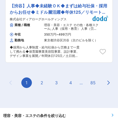
のない自由な社風 「当社ではこれをやってはいけ
プロダクトに組み込んだ経験（MLOps） 変更の
ンナーケア、スポーツジム等の美容健康トータル
ない」という明確な規定や制限はありません。髪
【渋谷】人事◆未経験ＯＫ◆まずは給与社保・採用
範囲：会社の定める業務
プロデュース企業として成長しています。業界内
型・髪色・服装も自由な環境です。入社後は成績
でもトップクラスの鍼灸師が集まり、また多数メ
からお任せ◆ミドル層活躍◆年休125／リモートワ
次第で他社では長いキャリアが必要なポジション
ディアにも取り上げられ現在も事業拡大中です。
でも、当社では年次に関わらずチャレンジが可能
ーク有
株式会社ディアローグホールディングス
日本はもちろん海外展開も視野に入れている中、
です。 ◎若手が育ちやすい環境 20代前半の若手
店舗数の増加に伴い、受付スタッフの増員を行っ
業種 / 職種
理容・美容・エステ その他・各種スク
だらけの会社だからこそ、全員が責任感を持って
ています。 ■業務内容 ・事務サポート：契約管
ール
,
人事（採用・教育） 人事（労
仕事に取り組んでいます。未経験のメンバーが多
理/受発注/請求・支払処理など ・在庫管理、商品
務・人事制度）
いため、中途入社の方の知見やノウハウを最大限
年収
350万円
~
499万円
の発送準備 化粧品など弊社商品の管理 ・問い合
に発揮できる環境です。 ■同社は、パーソナルジ
勤務地
東京都渋谷区渋谷（次のビルを除く）
わせ対応：TEL/Mail/チャットでのやりとり ・予
ム、エステサロン、眉毛サロン店舗運営を中心に
約内容をPC入力（PCのタイピングが出来ればOK
事業を展開しています。メンバー全員が起業家精
◆採用から人事制度・給与社保から労務まで一貫
です。） ・その他総務業務 ※問い合わせ対応につ
神を持ち、事業を創出し続けることで「起業家集
して携わる◆保育園事業美容院事業、設計事業、
いては電話応対が多いものの頻繁に鳴りやまない
団」を体現するベンチャー企業です。 変更の範
デザイン事業を展開／年間休日125日／土日祝休
ことはなく、基本的には事務作業7割程度問い合
囲：会社の定める業務
み／キャリアアップできる環境あり ■業務内容：
わせ対応3割程度となります。 ■同社の魅力・特
同社ホールディングス保育園職員の中途採用をメ
徴 同じフロアで働く代表を始め、営業や人事など
インミッションとして、人事制度・労務管理もお
他部署の人達とのコミュニケーションが活発で、
任せします。日々の業務としては採用業務、給与
風通しの良い職場環境です。 ■配属先： 社員７
社保を行っていただきます。 ■具体的な業務内
名(男性２名/女性５名) ■就業環境 ・シフト制 月2
容： ・保育園や学童の採用業務、人材紹介等選考
1
2
3
4
...
85
日希望休の申請ができます。（柔軟に相談可能）
Previous Page
Next
調整 ・保育園、学童スタッフの昇給昇格、処遇改
その他（有給休暇/年末年始休暇 5日/夏季休暇 2
善加算等に関する試算、人事管理業務 ・報酬・処
日/特別休暇あり）入社２年目になると、プラス７
遇制度の運用と改定 ・配属先の調整 ・従業員か
日以上の休暇が取得可能となります。 ・残業は月
らの様々な相談（キャリア、人間関係、福利厚
平均10時間以内です。残業をなるべく行わないよ
生、コンプライアンス等）に対し、適切な情報提
う取り組んでいます。 ■魅力 代表の川辺氏も大
供、アドバイス、または関連部署への連携 ・その
手化粧品会社出身であるほか、美容鍼灸を通じた
他人事勤怠チェック、賞与計算等（勤怠チェック
得たノウハウを存分につぎ込んだスキンケア商品
は一人当たり200名程となります）※社会保険手
理容・美容・エステの条件を絞り込む
を販売しています。ハリッチへの来院者を中心に