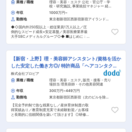
業種 / 職種
理容・美容・エステ 公社・官公庁・学
校・研究施設
,
事業統括マネジャー 経
営企画
年収
1000万円
~
勤務地
東京都新宿区西新宿新宿アイランドタ
ワー（１２階）
◆◇国内外250院以上・総従業員1万人以上／圧
倒的なスピード成長×安定基盤／美容医療業界最
大手SBCメディカルグループ◇◆ ■はじめに：
全国に280院以上のクリニックを展開する湘南美
容クリニックグループの、さらなる事業拡大に向
けCEO・経営層直下でグループ全体の意思決定を
直接支え、組織の成長スピードを加速させる中心
【新宿・上野】理・美容師アシスタント/資格を活か
人物としてご活躍いただきます。 ■仕事内容：
（1）経営管理／管理会計の高度化 ・管理会計の
した安定した働き方◎/ 特許商品「ヘアコンタク
高度化：膨大なデータを活用した管理会計の再構
ト」
株式会社プロピア
築、BIツール導入等によるリアルタイム経営の実
現。 ・KPIマネジメント ・予算管理 （2）人事戦
業種 / 職種
理容・美容・エステ
,
販売・接客・売り
略の策定・実行 ・ドクターキャリアパス設計：日
場担当 理美容師・その他美容関連
本最大級のドクター在籍数を誇るグループにおい
年収
300万円
~
449万円
て、中長期的なエンゲージメントを高めるための
勤務地
東京都新宿区西新宿（次のビルを除
キャリアパス制度の設計。 ・人的資本の最適化：
く）
ドクターの採用・配置・評価を通じた、事業成長
【完全予約制で急な残業なし／産休育休制度の取
に直結する人事戦略の立案。 （3）ガバナンス推
得実績あり／教育制度充実で未経験歓迎／お客様
進 ・重要会議のコントロール：取締役会・経営会
と長期的に信頼関係を築いて頂けます】 ◎研修制
議等の運営、および重要意思決定のプロセス管
度充実／スタッフが安心して業務に取り組めるよ
理。 （4）AI活用推進・社内AIプロジェクトのリ
う、個人の成長度合いに応じて実践的に技術を身
ード ・全社AI戦略の策定：当社グループが重要テ
に付けられます。 ◎アシスタントとしての経験を
ーマと位置付けるAI活用推進について、CEO・経