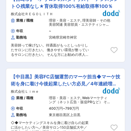
り、母集団形成〜内定まで一気通貫して計画〜運
動画チームとの連携を通じて、LPや広告クリエイ
で、長期的にキャリア形成ができます。 変更の範
用まで対応できるのが魅力です。求職者様の対応
ト◇残業なし★育休取得100%有給取得率100％
ティブを統合的に仕上げる ・LPや広告バナーの
囲：会社の定める業務
は別担当がいるため計画・改善に集中できます。
制作ディレクション ・クリエイターチームの統括
株式会社ＲＥＧＯＬＩＴＨ
当社は国内外250院以上を展開する湘南美容クリ
および進行管理 ・セールスコピーライティングを
ニックを中心に、美容外科・皮膚科・審美歯科な
業種 / 職種
理容・美容・エステ
,
理美容師・その他
用いた広告制作 4. レポーター・ファシリテータ
ど多岐にわたる医療サービスを提供しており職種
美容関連 美容部員・エステティシャ
ー 現場の熱量をマーケティングに活かすべく、
も様々です。 ■業務詳細： 担当職種を決め、下
ン・マッサージ
YouTubeやイベントでの進行役 ・著名な講師の魅
年収
~
記のような採用業務一連をお任せいたします。経
力を引き出すインタビュアー業務 ・40代から60
勤務地
宮崎県宮崎市神宮
験が浅い業務については現場社員がサポートいた
代の女性顧客に向けた、価値を届ける「橋渡し
します。 ・採用計画の立案（採用単価・経路分
役」 変更の範囲：会社の定める業務
美容師って稼げない。待遇面がもっとしっかりし
析） ・母集団形成（求人媒体／自社サイト／DR
たサロンに行きたい。 働きやすい環境が整ってい
／リファラルなど） ・面接、選考対応、内定者フ
るサロンに行きたい。 そんな方にお勧めの求人で
ォロー ・会社説明会や採用イベントの企画・運営
す！ ◎残業はなし！ ◎モデル月収 ＜3年目月収
・採用手法の検討／効果測定 ・媒体社・エージェ
例:40万円＞月給25万円＋指名12万円＋フリー3
ントとの折衝 など 職種ごとに課題感や市況も変
万円 ＜3年目月収例:74万円＞月給25万円＋指名
わるため、非常にやりがいがあるポジションで
30万円＋フリー3万円＋特別インセン16万 基本給
す。職種を変更することで様々な経験を身につけ
【中目黒】美容FC店舗運営のマーケ担当◆マーケ技
とは別に歩合が合算されます10〜30％ 例)給与実
ることが可能であり、成長フェーズの当社では新
績・社員の方： 月収 515,269円〜773,558円 ラン
術を身に着け今後起業したい方必見／4年連続増収
しい職種の採用も始まるため成長機会も多い部署
キングにて毎月MVPへ報奨金あり ■仕事内容 ・
です。また職種ごとに対応していることもあり、
増益
株式会社Ｌｉｍｅ
ヘアサロンでのスタイリスト・アシスタント業務
スピード感をもって改善することができる環境で
をお任せします。 ★唯一の方針は『縛らないこ
業種 / 職種
理容・美容・エステ
,
Webマーケティ
す。そのほか社内ではジョブローテーション制度
と』 他サロンからの転職者が多い弊社、スタッフ
ング（ネット広告・販促PRなど） その
ありや人事領域全体へのキャリア展開も可能で
それぞれの経験があるのでやり方はお任せ。常識
他マーケティング・商品企画・広告宣
す。 ■組織構成： 配属の採用部は約30名体制。
年収
400万円
~
799万円
伝
にとらわれることなく、自由に働けます。 ■組織
新卒採用16名・中途採用11名・採用広報3名で構
勤務地
東京都目黒区上目黒
構成 20代〜40代の社員が幅広く在籍していま
成され、職種ごとに分担しながら一気通貫で対応
す。 ■企業の魅力 宮崎市を中心に県内11店舗を
しています。入社いただく方には中核メンバーと
◇◆マーケティングスキルを身に着け自らの起業
展開する地場最大級のヘアサロングループで、
して活躍いただき、将来的には組織をけん引いた
に活かしたい方へ／美容サロン150店舗拡大中／
2022年に創立10周年を迎えた成長企業！“仕事の