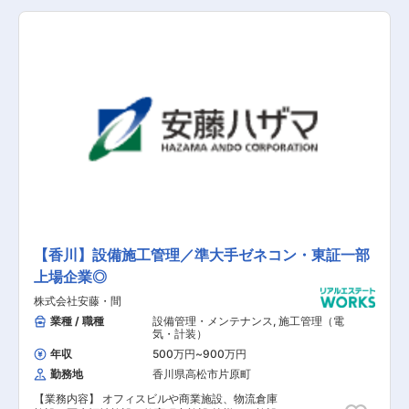
仕事内容などは、ご自身の経験やスキルによって
多少変動いたします。 【具体的な業務内容】 ■
施工計画の作成 ■プロジェクト全体の管理 ■協力
会社への発注 ■品質管理 ■工程管理 ■安全管理
【担当者コメント】 同社は「4週６閉所」（4週
間のうち6日間は完全に現場を閉所）を推進して
おり、シフト制で休暇を取得するだけでなく、現
場自体を閉所することで、協力会社社員も含めた
業界全体の長時間労働改善の取り組みを行なって
おり、社員の平均勤続年数は約18年・平均残業時
間約24時間と建設業界の中でも働きやすい就業環
境を保っています。
【香川】設備施工管理／準大手ゼネコン・東証一部
上場企業◎
株式会社安藤・間
業種 / 職種
設備管理・メンテナンス
,
施工管理（電
気・計装）
年収
500万円
~
900万円
勤務地
香川県高松市片原町
【業務内容】 オフィスビルや商業施設、物流倉庫