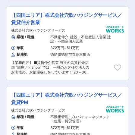
報告書の作成 月次・年次決算の取りまとめや収支
報告に関する資料を作ります。毎月の管理費なの
入金確認など/※資料の作成サポートをする事務ス
【四国エリア】株式会社穴吹ハウジングサービス／
タッフがいます。（書類作成は決められたフォー
マットやシステムがありますので、未経験者もご
賃貸仲介営業
安心ください！） ■共用部やエレベータなど点検
株式会社穴吹ハウジングサービス
報告書の確認や、建物の修繕提案など 定期巡回や
清掃等を行う管理業務は専門のスタッフが担当し
業種 / 職種
不動産仲介
,
建設・不動産法人営業 建
ています。（設備に関する詳しい知識を学べる研
設・不動産個人営業
修施設があります。入社後の研修もございま
年収
372万円
~
511万円
す！） ■理事会、総会の運営サポート 管理組合
勤務地
徳島県徳島市寺島本町西
の収支報告や、司会進行、修繕工事の提案プレゼ
ンを行います。（慣れるまでは先輩社員が同行し
【業務内容】 ■賃貸仲介営業 当社の賃貸仲介店
ます。ご安心ください！） ■入居者様からのお困
舗 ”部屋ナビshop” では、一般のお客様や法人の
りごとサポート（当社では24時間365日、自社運
お客様の、お部屋探しをしています！ 20～30代
営のコールセンターがあり、こちらで解決できる
中心の若手メンバーが多く活躍しています。 お客
事案が多いです） ※他社案件のリプレイス等も専
様からの”ありがとう”と感謝される、やりがいの
門組織があるため新規開拓営業は行いません。
あるお仕事です。 【具体的には】 ◎物件のご提案
～物件資料の送付 店舗にお部屋探しに来られるお
【四国エリア】株式会社穴吹ハウジングサービス／
客様や、SUUMO等のネット予約など、ご来店や
お問合せ下さったお客様の対応を行います。 希望
賃貸PM
条件をヒアリングし、専用の物件検索システムか
株式会社穴吹ハウジングサービス
ら、条件に合う物件をご提案します。県外からお
部屋を探しているお客様にはメール等で物件資料
業種 / 職種
不動産管理
,
プロパティマネジメント
を送付します。 ◎物件の案内（※車の運転あり）
（住居・賃貸管理）
ご提案した物件の中から候補を選定し、ご案内を
年収
372万円
~
511万円
行います。 事前に物件の案内方法の確認（鍵の借
勤務地
徳島県徳島市寺島本町西
用など）をしたうえで、車にお客様を乗せて物件