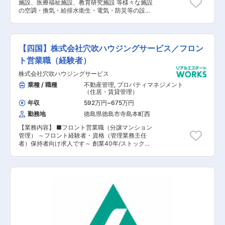
施設、医療福祉施設、教育研究施設 等様々な施設
の空調・換気・給排水衛生・電気・防災等の設備
における施工管理業務全般をご担当いただきま
す。設備工事における工程管理から図面の作成・
材料の選定・品質管理など幅広くご担当いただ
き、ご自身の経験によって仕事内容が変化しま
【四国】株式会社穴吹ハウジングサービス／フロン
す。 【具体的な業務内容】 ■施工計画立案 ■顧
客や関係機関との打ち合わせ ■協力会社への発
ト営業職（経験者）
注・打ち合わせ ■プロジェクト全体の予算計画の
株式会社穴吹ハウジングサービス
作成・管理 ■工事進捗管理 ■安全衛生管理 ■労
務管理 【担当者コメント】 同社は「4週６閉所」
業種 / 職種
不動産管理
,
プロパティマネジメント
（4週間のうち6日間は完全に現場を閉所）を推進
（住居・賃貸管理）
しており、シフト制で休暇を取得するだけでな
年収
592万円
~
675万円
く、現場自体を閉所することで、協力会社社員も
勤務地
徳島県徳島市寺島本町西
含めた業界全体の長時間労働改善の取り組みを行
なっており、社員の平均勤続年数は約18年・平均
【業務内容】 ■フロント営業職（分譲マンション
残業時間約24時間と建設業界の中でも働きやすい
管理） ～フロント経験者・資格（管理業務主任
就業環境を保っています。
者）保持者向け求人です～ 創業40年/ストックビ
ジネスで安定のマンション管理業界です。 分譲マ
ンション入居者により組織される管理組合の、運
営サポート業務を行っていただきます。 営業職で
すが、数字よりもお客様との関係性重視の社風。
未経験から活躍している社員多数！ 【具体的に
は】 ・理事会、総会の運営サポート ・議事録の
作成 ・管理組合会計（出納関係）書類や管理報告
書の作成 ・共用部やエレベータなど点検報告書の
確認や、建物の修繕提案 ・入居者様からのお困り
ごとサポート ※一人平均10棟～15棟を担当し、内