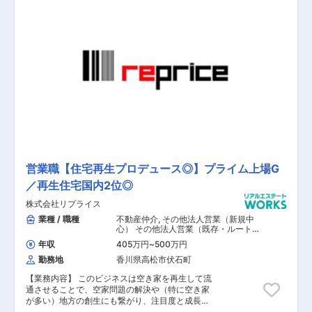
挑戦！中途社員も活躍できるの？
BtoBの営業スタイルのため、飛込営業はなく、個
https://anabuki-m.jp/jinji/40968/
人のお客様に対する休日・時間外の対応はほとん
どございません。 【具体的な業務】 (1)仕入れ：
一般の方が売却するお家を仲介会社様経由で情報
取得。顧客視点に立ち、地域の特性など様々な観
点で検討した上で買取価格を決定します。 (2)リ
フォーム：お客様の生活をイメージしながらリフ
ォームを企画し、中古住宅を生まれ変わらせ“付
加価値”をつけていきます。(3)販売：リフォーム
で生まれ変わった”再生住宅”をお客様に提供しま
す。反響営業となり飛込営業や押売りなどはあり
ません。 【仕事の魅力】 ①営業は3～5名のチー
ム体制です。営業目標もチーム単位で設定するこ
とでお互いの成長を支援し合っています。 専門部
署とも連携し、商品企画や販売戦略もチームで考
営業職【住宅再生プロデュース◎】プライム上場G
え、共に行動していきます。 ②一気通貫の仕事
／再生住宅国内2位◎
を通して『マーケティング／企画力／提案力』な
ど幅広いスキルが磨かれるため、成長実感を感じ
株式会社リプライス
ながらキャリアアップが目指せます。 【担当者コ
メント】 先輩のフォローや助言を受けながら段階
業種 / 職種
不動産仲介
,
その他法人営業（新規中
的に業務の範囲を広げていきます。動画マニュア
心） その他法人営業（既存・ルートセ
ールス中心） その他代理店営業・パー
ルやSalesforceでのナレッジ共有、オンライン研
年収
405万円
~
500万円
トナーセールス その他個人営業 その他
修、中途振り返り研修などスキルアップを図れる
海外営業
勤務地
香川県高松市伏石町
仕組みも多数有り。営業は3~5名のチーム体制で
す。営業目標もチーム単位で設定することでお互
【業務内容】 このビジネスは空き家を再生して流
いの成長を支援し合っています。専門部署とも連
通させることで、空家問題の解決や（特に空き家
携し、商品企画や販売戦略もチームで考え、共に
が多い）地方の創生にも繋がり、注目度と成長性
行動していきます。一気通貫の仕事を通して『マ
が高い事業です。本ポジションでは、市場に流通