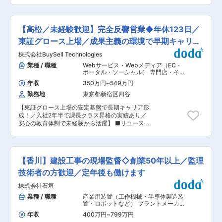
まで：ベテラン設計者と共に課内業務習得 ・入社
た、当社は製品、サービスの品質日本一を目指し
（1割）へ最適な金融サービスをご提案頂き、口
1年後：ベテラン設計者と共に課内業務習得＋業
ており、お客様のあらゆる要望に応えるため商社
座開設を目指していただきます。 メインは証券に
務サポート ・入社2〜3年後：ベテラン設計者に
機能の拡充、各種製造受託、化粧品や入浴剤など
なりますが、ニーズに合わせて株や投資信託や保
サポート頂き小規模設備案件担当 ■入社後のフォ
【高松／未経験歓迎】完全反響営業◆年休123日／
の新商品開発に積極的に取り組んでおります。 変
険、NISAなど様々な商品をご提案いたします。銀
ロー体制・研修制度について： ・入社後はOJT／
更の範囲：本文参照
行に属さない独立系のため、銀行の指示による押
東証グロース上場／成果主義の環境で早期キャリア
OFF-JTともに手厚いフォロー体制がありますの
売の営業スタイルではなく、顧客本位の営業が可
で、業務未経験の方も是非ご応募ください ・社内
UP
株式会社BuySell Technologies
能です。 ■入社後の流れ： 入社後約1年間は本
で600以上の技術講座があり、自分に合った講座
社・本店での研修を予定(期間に個人差あり) 約1
業種 / 職種
Webサービス・Webメディア（EC・
を受講することが可能です ■募集背景： 国内電
ヶ月は当社のことだけでなく、業界や株などを取
ポータル・ソーシャル） 専門店・その
力会社・海外電力会社及び上下水道の電源設備向
り扱うための手厚い研修を予定しております。
他小売
,
その他個人営業 販売・接客・
けの受配電盤の受注前提案・受注後のシステム設
年収
350万円
~
549万円
売り場担当
（研修内で資格取得を予定）現場配属後は、メン
計・機器手配・三菱関係製作所との調整窓口など
勤務地
東京都新宿区四谷
ターとして2〜3年は先輩社員が付き、OJTで丁寧
の業務を担当しております。今回の募集ではカー
に指導する体制があるため着実に成長できます。
ボンニュートラルによる業務増加を見据え事業拡
【東証グロース上場の安定基盤で長期キャリア形
■業種・職種未経験者の活躍事例： 異業界・異業
大が見込まれるため、本領域を推進していただく
成！／入社2年半で課長クラス昇格の実績あり／
種からの中途入社者も多く活躍しております。金
仲間を募集しています。 ■働き方： ・残業時間/
安心の教育体制で未経験から活躍】 ■リユース企
融知識よりも、顧客との関係構築力が重要になる
月：20〜30時間程度 ・出張の有無、頻度、期
業の魅力 （1）市場が長期的に右肩上がり 2030
ため、金融業界経験や営業経験がなくても心配不
間、出張先(国内・海外)：出張あり、月1回以内の
年には4兆円に達すると予測されており、一次流
要です。 ※中途入社者の前職：教員、保育士、携
短期出張、出張先(国内・海外) ・テレワーク・在
通（新品市場）が伸び悩む中でも、リユースは消
帯ショップでの販売員など ■他社の証券会社との
宅勤務：制度はありますが、基本は出社しての勤
費行動に深く浸透し、景気変動にも強い市場とさ
違い： 金融傘下ではなく完全独立系として、自由
【香川】建設工事の現場監督◇創業50年以上／監理
務となります。
れています。 （2）サステナブル・循環型経済の
度の高い独自商品も数多く生み出す、業界では一
主力産業 政府はリユースを含む循環型社会形成を
技術者の方歓迎／定年後も働けます
目置かれる存在。国内シンクタンクや外資系証券
重視しており、リユース企業の「社会側からの追
会社とタイアップしながら、オリジナル商品の組
株式会社石垣
い風」は今後も続く想定です。 ■「バイセル」で
成・販売を手がけています。 ■当社へ入社するメ
働くメリット ★出張買取は利用者ニーズが拡大
業種 / 職種
産業用装置（工作機械・半導体製造装
リット： 金融業界の知識が付くだけでなく、営業
★ 高齢化や断捨離・生前整理ニーズの高まり、大
置・ロボットなど） プラントメーカ
職として高いスキルが身につきます。また、国と
型品の運搬負担から、「自宅で完結する」出張買
ー・プラントエンジニアリング
,
施工管
して新NISAなどの制度が始まったことにより、誰
年収
400万円
~
799万円
理（建築・土木） 施工管理（機械）
取の需要が急成長しています。その出張買取領域
もが資産運用する時代に。社会からのニーズも高