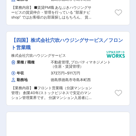
までお連れします。 ご要望に応じて室内の採寸等
【業務内容】 ■賃貸PM職 あなぶきハウジングサ
の補助を行ったりもします。 ◎契約手続き・アフ
ービスの賃貸仲介・管理を行っている ”部屋ナビ
ターフォロー 物件が正式に決まったら、契約手続
shop” ではお客様のお部屋探しはもちろん、 賃貸
きに入ります。 専用のシステムに物件やお客様の
マンションの管理や、マンション・アパートのオ
情報を入力し、契約書類を作成します。 入居日ま
ーナー様に対する、物件の資産価値向上のための
でに、重要事項説明や、ライフラインのご案内な
ご提案などを行っています。 【具体的には】 主
ど、お客様のフォローをしながら鍵の受け渡し～
に賃貸マンション管理に関わる以下のような業務
入居までをサポートします。 ◎写真・動画の撮影
【四国】株式会社穴吹ハウジングサービス／フロン
をご担当いただきます！ ◎当社管理物件にご入居
など 最近ではインターネットから物件を探す人が
されている方のサポート（修繕受付など） 設備の
ト営業職
増えています。空室物件に行き、写真や動画を魅
不具合の連絡や、鍵を無くした、といったお困り
力的に見えるように撮影。 サイトにUPします。
株式会社穴吹ハウジングサービス
ごとに対応します。 修繕の場合は業者を手配し、
◎法人営業 物件を会社契約をして社員がその物
見積書の取得、オーナー承諾を得て発注を行いま
業種 / 職種
不動産管理
,
プロパティマネジメント
件に住むという、法人のお客様も多数います。 当
す。 ◎敷金精算・原状回復に関する業務 退去した
（住居・賃貸管理）
社は、社宅代行や大手の企業様と多数提携してい
お部屋を確認し、業者さんを手配の上、リフォー
ます。定期訪問を繰り返し、異動・転勤等でニー
年収
372万円
~
511万円
ムする見積をとります。 ガイドラインに則り敷金
ズが発生した際にお声掛けいただくよう、営業活
勤務地
徳島県徳島市寺島本町西
精算を行います。また、リフォーム内容はオーナ
動も行います。 【会社概要】 ＜働きやすい環境
ー様と相談の上実施します。 ◎リーシング（募集
を目指しています＞ ◎フレックスタイム制で、社
【業務内容】 ■フロント営業職（分譲マンション
や空室物件の客付け）業務 お部屋の解約が入った
員それぞれのライフスタイルに合った柔軟な勤務
管理） 創業40年/ストックビジネスで安定のマン
ら、自社ホームページや、不動産会社専用の空室
時間帯を選択できます。 ◎業務システムが19時に
ション管理業界です。 分譲マンション入居者によ
サイトに情報をアップします。 募集条件（設定家
シャットダウンするため、ほとんどの社員はその
り組織される管理組合の、運営サポート業務を行
賃）は都度オーナー様と相談の上決定します。
時間までに退社しています。 ★2年連続ベースア
っていただきます。 営業職ですが、数字よりもお
中々空室が埋まらないときは、条件見直し（キャ
ップ ★中途入社比率81% ★営業経験が生かせる
客様との関係性重視の社風。 未経験から活躍して
ンペーンや家賃の値下げ）などもオーナー様と一
お仕事です ★資格（管理業務主任者、宅地建物取
いる社員多数！ 【具体的には】 ・理事会、総会
緒に検討します。 ◎オーナー様への建物の資産価
引士）保持者歓迎、優遇します ★賃貸仲介業務経
の運営サポート ・議事録の作成 ・管理組合会計
値維持・向上提案 築15～20年ころになると大規
験者や、接客業経験者歓迎！ ★フレックス活用で
（出納関係）書類や管理報告書の作成 ・共用部や
模修繕の実施提案なども行います。その他、価値
自分で時間を調整できる ★完全週休2日制 ★年休
エレベータなど点検報告書の確認や、建物の修繕
向上のため、設備の導入（無料インターネット、
120日(計画年休含む)でムリせず働きやすい ★6期