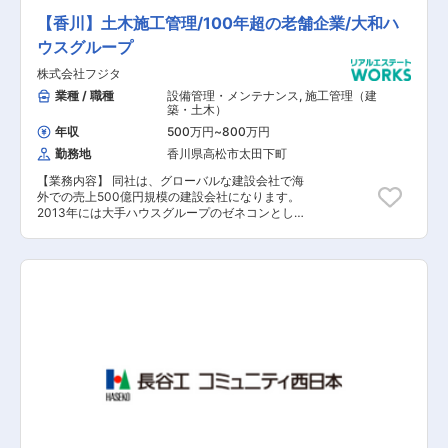
【香川】土木施工管理/100年超の老舗企業/大和ハ
ウスグループ
株式会社フジタ
業種 / 職種
設備管理・メンテナンス
,
施工管理（建
築・土木）
年収
500万円
~
800万円
勤務地
香川県高松市太田下町
【業務内容】 同社は、グローバルな建設会社で海
外での売上500億円規模の建設会社になります。
2013年には大手ハウスグループのゼネコンとし
て、優れた技術の開発から開発事業まで事業を拡
大しております。 今回は《土木施工管理》とし
て、施工管理業務全般をお任せ致します。 建設工
事全体の進行をマネジメントして頂き、リーダー
シップを発揮しながら建物を完成に導くことがミ
ッションです。 【具体的な業務内容】 ■建設工
事全体のマネジメント業務 ■行程管理 ■品質管理
■原価管理 ■安全管理 ■環境管理 【担当者コメ
ント】 同社は大手ハウスグループの一員として、
高い成長率を維持しながら躍進を続けておりま
す。 今回の配属ポジションではマネジメント能
力・組織を牽引する強いリーダーシップが求めら
れ、地域に融和する建物を提供することが使命で
す。 また同社は積極的に海外事業を手掛け、中