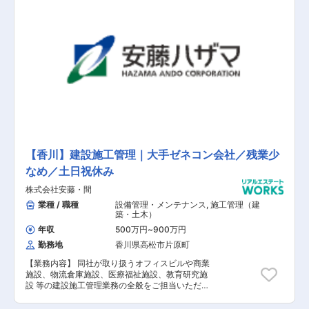
し、物件を査定します。また、顧客の希望（いつ
て不動産の知識の座学研修を行います。不動産業
までに売りたいかなど）を聞きます。 ■購入希望
界が完全未経験の方でも1か月ごとの研修プログ
者のリストアップ…顧客の納得いく査定価格を提
ラムが半年間組まれています。 月に1回営業責任
出した後、過去に購入の問い合わせを受けた方な
者と面談を行い、進捗状況を確認。業務習得の進
どの顧客リストの中から今回の物件にマッチする
み具合を確認しながら研修プログラムを実施しま
方への連絡や広告を打つなど、物件の購入希望者
す。 入社直後は、すぐに営業は行わずに物件の調
を探します。 ■売買成立…購入希望者が決定する
査方法や法務局に行き、情報を収集から学び1か
と、売買成立です。購入者の要望に応じ、ローン
月程度は物件調査に対する知識をつけ、その後、
契約に関する相談にも乗ります。 ※自家用車を利
先輩同行のもと、お問い合わせいただいたお客様
用し営業活動を実施いただきます（社用車として
へ提案営業を行います。 未経験から安心して業務
登録しガソリン代支給）
に取り組める環境が整っている同社で挑戦してい
ただける方を歓迎いたします。
【香川】建設施工管理｜大手ゼネコン会社／残業少
なめ／土日祝休み
株式会社安藤・間
業種 / 職種
設備管理・メンテナンス
,
施工管理（建
築・土木）
年収
500万円
~
900万円
勤務地
香川県高松市片原町
【業務内容】 同社が取り扱うオフィスビルや商業
施設、物流倉庫施設、医療福祉施設、教育研究施
設 等の建設施工管理業務の全般をご担当いただ
き、建物工事における専門工事などの取りまとめ
などを総合的にまとめていただきます。具体的な