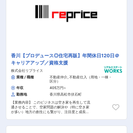
提案 ・入居者様からのお困りごとサポート ※一人
宅配ボックスなど）提案も行います。 ◎消防点検
連続増収増益中 ★安定の総合不動産グループで長
平均10棟～15棟を担当し、内勤6割、外勤4割程
などのビルマネジメント業務 昇降機（エレベータ
く活躍できる 20代30代40代の男女活躍中！ 未
度です。2～3か月で自分の担当物件を持つことを
ー）や消防、ポンプなどは、法律で定期的な検査
経験からスタートしている社員多数！ ★人事ブロ
目標に取り組んでいただきます。 ※他社案件のリ
の実施が義務付けられています。 それらがきちん
グ更新しています★ 当社選考を検討される方、ぜ
プレイス等も専門組織があるため新規開拓営業は
と実施されているかを確認し、検査の結果不備が
ひ参考にしていただければと思います。 ■分譲マ
行いません。 【会社概要】 ＜働きやすい環境を
ある場合はオーナーに相談の上是正します。
ンション管理のお仕事とは？１日密着取材してみ
目指しています＞ ★フレックスタイム制で、社員
その他・・・ ◎家賃の集金確認・督促業務（基本
ました！ https://anabuki-m.jp/jinji/37333/ ■未
それぞれのライフスタイルに合った柔軟な勤務時
は保証会社が入っています。） ◎管理物件の巡回
経験からマンション管理に挑戦！中途社員も活躍
間帯を選択できます。 ★業務システムが19時に
（拠点によっては巡回担当がいます。） ◎契約書
できるの？ https://anabuki-m.jp/jinji/40968/
シャットダウンするため、ほとんどの社員はその
や入居に関する各種書類の作成 など 【会社概
時間までに退社しています。 ★人事ブログ更新し
要】 ＜働きやすい環境を目指しています＞ ◎フレ
ています★ 当社選考を検討される方、ぜひ参考に
ックスタイム制で、社員それぞれのライフスタイ
香川【プロデュース◎住宅再販】年間休日120日＠
していただければと思います。 ■分譲マンション
ルに合った柔軟な勤務時間帯を選択できます。 ◎
キャリアアップ／資格支援
管理のお仕事とは？1日密着取材してみました！
業務システムが19時にシャットダウンするため、
https://anabuki-m.jp/jinji/37333/ ■未経験から
ほとんどの社員はその時間までに退社していま
株式会社リプライス
マンション管理に挑戦！中途社員も活躍できる
す。 ★2年連続ベースアップ！ ★中途入社比率
の？ https://anabuki-m.jp/jinji/40968/
業種 / 職種
不動産仲介
,
不動産仕入（用地・一棟・
81% ★営業経験が生かせるお仕事です ★資格
区分）
（管理業務主任者、宅地建物取引士） 保持者歓
年収
405万円
~
迎、優遇します ★マンション管理業務経験者、歓
迎 ★フレックス活用で自分で時間を調整できる
勤務地
香川県高松市伏石町
★完全週休2日で土日祝休み ★年休120日(計画年
休含む)でムリせず働きやすい ★6期連続増収増益
【業務内容】 このビジネスは空き家を再生して流
中 ★安定の総合不動産グループで長く活躍できる
通させることで、空家問題の解決や（特に空き家
＜人事ブログ更新しています＞ 当社選考を検討さ
が多い）地方の創生にも繋がり、注目度と成長性
れる方、ぜひ参考にしていただければと思いま
が高い事業です。本ポジションでは、市場に流通
す。 ■分譲マンション管理のお仕事とは？１日密
する中古住宅（主に戸建て）を仕入れ、新築のよ
着取材してみました！ https://anabuki-
うにリフォームしてお客様に提供するまでを一気
m.jp/jinji/37333/ ■未経験からマンション管理に
通貫で携わります。 不動産仲介会社様を通じた