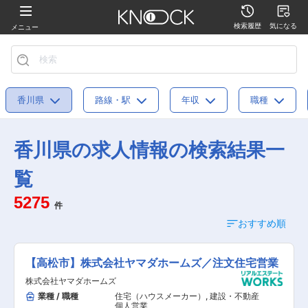
検索履歴
気になる
メニュー
香川県
路線・駅
年収
職種
香川県の求人情報の検索結果一
覧
5275
件
おすすめ順
【高松市】株式会社ヤマダホームズ／注文住宅営業
株式会社ヤマダホームズ
業種 / 職種
住宅（ハウスメーカー）
,
建設・不動産
個人営業