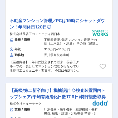
国・韓国・メキシコにおいては日系ゼネコントッ
プクラスのシェアを誇っています。 今後は大手ハ
ウスグループとしてのグループシナジー・総合
力・海外事業の強みを活かし、更に海外展開を加
速化させる計画を立てています。
不動産マンション管理／PCは19時にシャットダウ
ン！年間休日120日◎
株式会社長谷工コミュニティ西日本
業種 / 職種
不動産管理
,
分譲マンション管理 その
他（土木設計・測量） その他（建築設
計・積算）
年収
310万円
~
510万円
勤務地
香川県高松市寿町
【業務内容】 3年前に設立されて以来、長谷工グ
ループの一員としてマンション管理を行なってい
る長谷工コミュニティ西日本。 今回は分譲マンシ
ョンの管理や運営のコンサルティング業務全般を
お任せする方の募集です。 総会や理事会の円滑な
運営のサポートやマンションの巡回、スタッフマ
ネジメント、修繕提案など多彩な業務に携わって
【高松/第二新卒向け】機械設計 ◇検査装置国内ト
いただけます。 業務内容は幅広いですが、それぞ
れに専門の担当がおり、バックアップ体制が整っ
ップシェア/平均有給消化日数17.9日/特許複数取得
ています。 例えば管理しているマンションには管
株式会社ヒューテック
理員が常駐していますので、現場での対応に追わ
れることはありません。 更に大掛かりな修繕提案
業種 / 職種
計測機器・光学機器・精密機器・分析
を行う場合は、作業に精通した技術系の社員も同
機器
,
精密・計測・分析機器 精密・計
席の上で行いますし、会計や出納業務には組合会
測・分析機器