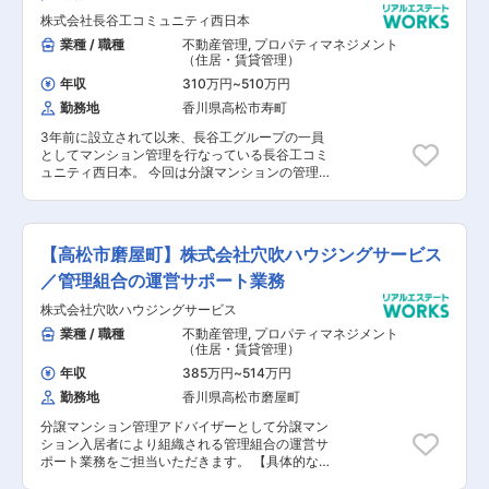
し・アフターフォロー ■引渡し対応 ■アフタ
株式会社長谷工コミュニティ西日本
ーフォロー など 【未経験の場合】 入社後3年
程度はアシスタント業務をお任せします。
業種 / 職種
不動産管理
,
プロパティマネジメント
（住居・賃貸管理）
年収
310万円
~
510万円
勤務地
香川県高松市寿町
3年前に設立されて以来、長谷工グループの一員
としてマンション管理を行なっている長谷工コミ
ュニティ西日本。 今回は分譲マンションの管理や
運営のコンサルティング業務全般をお任せする方
の募集です。 総会や理事会の円滑な運営のサポー
トやマンションの巡回、スタッフマネジメント、
修繕提案など多彩な業務に携わっていただけま
【高松市磨屋町】株式会社穴吹ハウジングサービス
す。 業務内容は幅広いですが、それぞれに専門の
担当がおり、バックアップ体制が整っています。
／管理組合の運営サポート業務
例えば管理しているマンションには管理員が常駐
株式会社穴吹ハウジングサービス
していますので、現場での対応に追われることは
ありません。 更に大掛かりな修繕提案を行う場合
業種 / 職種
不動産管理
,
プロパティマネジメント
は、作業に精通した技術系の社員も同席の上で行
（住居・賃貸管理）
いますし、会計や出納業務には組合会計部がサポ
年収
385万円
~
514万円
ートしてくれます。 技術的な知識をお持ちでない
勤務地
香川県高松市磨屋町
方も是非ご応募ください。 【具体的な業務内容】
■総会・理事会における運営補助 ■資料作成・会
分譲マンション管理アドバイザーとして分譲マン
計資料の書類チェック ■点検報告書の確認 ■修繕
ション入居者により組織される管理組合の運営サ
提案 ■マンションの巡回 ■清掃員や管理員のマネ
ポート業務をご担当いただきます。 【具体的な業
ジメント
務内容】 ■管理組合会計（出納関係）書類や管理