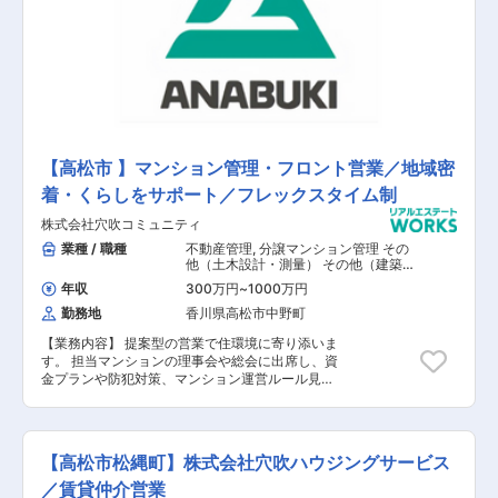
勤6割、外勤4割程度です。2～3か月で自分の担
当物件を持つことを目標に取り組んでいただきま
す。 ※他社案件のリプレイス等も専門組織がある
ため新規開拓営業は行いません。 【会社概要】
＜働きやすい環境を目指しています＞ ★フレック
スタイム制で、社員それぞれのライフスタイルに
合った柔軟な勤務時間帯を選択できます。 ★業務
システムが19時にシャットダウンするため、ほと
んどの社員はその時間までに退社しています。 ★
【高松市 】マンション管理・フロント営業／地域密
人事ブログ更新しています★ 当社選考を検討され
着・くらしをサポート／フレックスタイム制
る方、ぜひ参考にしていただければと思います。
■分譲マンション管理のお仕事とは？１日密着取
株式会社穴吹コミュニティ
材してみました！ https://anabuki-
m.jp/jinji/37333/ ■未経験からマンション管理に
業種 / 職種
不動産管理
,
分譲マンション管理 その
挑戦！中途社員も活躍できるの？
他（土木設計・測量） その他（建築設
計・積算）
https://anabuki-m.jp/jinji/40968/
年収
300万円
~
1000万円
勤務地
香川県高松市中野町
【業務内容】 提案型の営業で住環境に寄り添いま
す。 担当マンションの理事会や総会に出席し、資
金プランや防犯対策、マンション運営ルール見直
しのご提案、改修工事のご提案といった課題解決
のサポートをします。 【具体的な業務内容】 ■
担当マンションの定期巡回 ■問い合わせ対応 ■各
種書類作成 【担当者コメント】 分譲マンション
【高松市松縄町】株式会社穴吹ハウジングサービス
を購入したお客様や管理組合様を回り、点検や不
具合があった時の迅速な対応・サポート、防災訓
／賃貸仲介営業