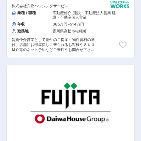
練・総会等イベントの企画・運営などを行いま
株式会社穴吹ハウジングサービス
す。建物のことをよく知り、細かいケアができる
「プロ」の窓口として、お客様に接する仕事で
業種 / 職種
不動産仲介
,
建設・不動産法人営業 建
す。 充実した研修制度に加えて、フレックス制度
設・不動産個人営業
の導入により一人一人が効率的に働ける環境があ
年収
385万円
~
514万円
ります。 同社では長期雇用によるキャリア形成を
勤務地
香川県高松市松縄町
図るため、今回の募集は40歳までと致します。
賃貸仲介営業として物件のご提案～物件資料の送
付、店舗にお部屋探しに来られるお客様やＳＵＵ
ＭＯ等のネット予約などご来店やお問合せ下さっ
たお客様の対応をご担当いただきます。 【具体的
な業務内容】 ■希望条件をヒアリング ■専用の物
件検索システムから条件に合う物件の提案 ■県外
からお部屋を探しているお客様にはメール等で物
件資料の対応 ■物件の案内※車にお客様を乗せて
物件までお連れします。 ■専用のシステムに物件
やお客様の情報を入力 ■契約書類の作成 ■契約業
務 ■重要事項説明 ■ライフラインのご案内 ■鍵
の受け渡し ■写真・動画の撮影