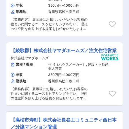
年収
350万円
~
1000万円
勤務地
香川県高松市春日町
【業務内容】 展示場にお越しいただいたお客様の
住まいに関するニーズをヒアリングを行い、 理想
の住空間を創り上げる提案をお任せいたします。
【具体的には】 1. 来場対応・ヒアリング ■住宅
展示場に来場されたお客様の案内 ■家づくりの
要望ヒアリング ■定期的な連絡（メール・電
話） 2. 提案・契約 ■家づくりのプランニン
【綾歌郡】株式会社ヤマダホームズ／注文住宅営業
グ・提案 ■契約対応 3. 社内調整・工事準備
■設計士との打合せ（間取り・仕様など） 4. 引渡
株式会社ヤマダホームズ
し・アフターフォロー ■引渡し対応 ■アフタ
業種 / 職種
住宅（ハウスメーカー）
,
建設・不動産
ーフォロー など 【未経験の場合】 入社後3年
個人営業
程度はアシスタント業務をお任せします。
年収
350万円
~
1000万円
勤務地
香川県高松市春日町
【業務内容】 展示場にお越しいただいたお客様の
住まいに関するニーズをヒアリングを行い、 理想
の住空間を創り上げる提案をお任せいたします。
【具体的には】 1. 来場対応・ヒアリング ■住宅
展示場に来場されたお客様の案内 ■家づくりの
要望ヒアリング ■定期的な連絡（メール・電
話） 2. 提案・契約 ■家づくりのプランニン
【高松市寿町】株式会社長谷工コミュニティ西日本
グ・提案 ■契約対応 3. 社内調整・工事準備
■設計士との打合せ（間取り・仕様など） 4. 引渡
／分譲マンション管理