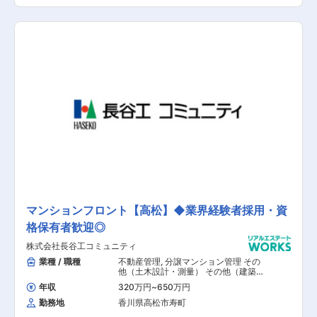
ーケティング/企画力/提案力』など幅広いスキル
する中古住宅（主に戸建て）を仕入れ、新築のよ
が磨かれるため、成長実感を感じながらキャリア
うにリフォームしてお客様に提供するまでを一気
アップが目指せます。基本的に転勤はございませ
通貫で携わります。 不動産仲介会社様を通じた
んが、本人の成長やキャリアアップ等の理由で、
BtoBの営業スタイルのため、飛込営業はなく、個
転勤を打診する場合があります。本人の希望を考
人のお客様に対する休日・時間外の対応はほとん
慮したうえで、決定いたします。
どございません。 【具体的な業務】 (1)仕入れ：
一般の方が売却するお家を仲介会社様経由で情報
取得。顧客視点に立ち、地域の特性など様々な観
点で検討した上で買取価格を決定します。 (2)リ
フォーム：お客様の生活をイメージしながらリフ
ォームを企画し、中古住宅を生まれ変わらせ“付
加価値”をつけていきます。 (3)販売：リフォーム
で生まれ変わった”再生住宅”をお客様に提供しま
す。反響営業となり飛込営業や押売りなどはあり
ません。 【仕事の魅力】 ①営業は3～5名のチー
ム体制です。営業目標もチーム単位で設定するこ
とでお互いの成長を支援し合っています。専門部
署とも連携し、商品企画や販売戦略もチームで考
マンションフロント【高松】◆業界経験者採用・資
え、共に行動していきます。 ②一気通貫の仕事
格保有者歓迎◎
を通して『マーケティング／企画力／提案力』な
ど幅広いスキルが磨かれるため、成長実感を感じ
株式会社長谷工コミュニティ
ながらキャリアアップが目指せます。 【担当者コ
メント】 同社は再生住宅専門の企業として、累計
業種 / 職種
不動産管理
,
分譲マンション管理 その
販売実績10,000件超の実績と信頼でリフォーム
他（土木設計・測量） その他（建築設
計・積算）
済みの中古一戸建て・中古マンションの販売を手
年収
320万円
~
650万円
掛けています。成長産業である再生住宅の市場の
勤務地
香川県高松市寿町
中で《14年連続成長》を遂げており、顧客視点の
課題解決を強みとして事業を拡大し、今後も更に