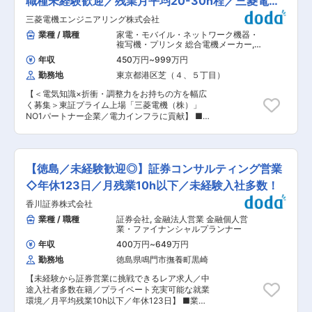
職種未経験歓迎／残業月平均20-30h程／三菱電機
ップと手配 ・当社に納品時の受け入れ検査、お客
れた「にがり」や道路の凍結防止剤、グラウン
様へ納品後の不具合対応と再発防止の対策 ■当社
G
三菱電機エンジニアリング株式会社
ド・テニスコードで用いる防塵剤等の製品を、全
の検査装置について 当社の検査装置は、食品パッ
国各地に提供しています。 ■職務内容：【変更の
業種 / 職種
家電・モバイル・ネットワーク機器・
ケージ用フィルムや包帯、ガーゼ、マスク等の日
範囲：会社の定める業務】 豆腐の「にがり」に使
複写機・プリンタ 総合電機メーカー
,
用品からスマホや液晶ディスプレイ用フィルム、
用される塩化マグネシウムをはじめ、その他化製
電気設計（工作機械・装置・設備・制
２次電池電極材まで生活必需品の検査に使われて
年収
450万円
~
999万円
御盤など） 設計（電気・計装）
品の製造をご担当いただきます。 製塩事業で培っ
います。また当社の検査装置は、ほとんどがオー
勤務地
東京都港区芝（４、５丁目）
たノウハウを活かして、塩化マグネシウム（固形
ダーメイドでカスタマイズ化した形での提供とな
にがり）では生産量随一の当社。 〈取扱商品〉
るため、取引先とのつながりも強くリピーターの
【＜電気知識×折衝・調整力をお持ちの方を幅広
◇国内工場製造製品：食品添加物（にがり）／塩
お客様が多いことが特徴。今までの圧倒的導入実
く募集＞東証プライム上場「三菱電機（株）」
化マグネシウム／防塵剤 （ぼうじん君） ◇サニ
績に基づく蓄積されたデータと、確かなセンシン
NO1パートナー企業／電力インフラに貢献】 ■職
ーキーパー（凍結防止・融雪剤） ◇塩化カルシウ
グ技術をもって顧客の高度な要望にもおこたえす
務内容： 当社は、三菱電機100%出資のグループ
ム・尿素 （工業用・肥料用） ◇乾燥剤・防錆
ることができています。また年間2000件以上に
最大の設計会社です。 本求人では直接顧客となる
剤・脱酸素剤 ■職場環境 ・平均年齢40.89歳／平
わたるセンシング技術＆テストを繰り返しと、過
三菱電機にて受注した特高・高圧受設備の案件に
均勤続年数11年／離職率8.11％ ・出産〜育児に関
剰品質と言われるほどの徹底した品質も業界内で
関して、設計の取りまとめ業務を担当します。 ■
するサポート制度 育児介護休業制度、保育手
【徳島／未経験歓迎◎】証券コンサルティング営業
非常に評価されています。 変更の範囲：会社の定
職務詳細： １．三菱電機が納める国内電力会社・
当、記念日休暇（子供の誕生日など）、看護休
める業務
海外電力会社及び上下水道の電源設備（受変電
◇年休123日／月残業10h以下／未経験入社多数！
暇、有給休暇時間単位取得（1/4日単位で取得）
盤）に関する計画・設計業務を行います。 ２．三
・『仕事と家庭の両立』のための取り組み 時短
香川証券株式会社
菱電機の関係製作所と協力して電気設備の新設・
制度：通常8時〜17時のところ、9時〜16時 私た
増設・改築等の受変電盤の取り纏め設計、関係先
業種 / 職種
証券会社
,
金融法人営業 金融個人営
ちは、「社員」だけでなく、「社員の家族」の幸
への提案と折衝を行います。 ３．主な業務は以下
業・ファイナンシャルプランナー
福も常に願っています。社員の家族の笑顔が社員
です 3-１ 受注前業務 a）見積照会書による受
の働く意欲に繋がると考えています。 ■当社の特
年収
400万円
~
649万円
変電盤構成検討 b) 各種受変電機器の見積回答
徴： 塩の製造販売からスタートした当社は現在、
勤務地
徳島県鳴門市撫養町黒崎
書の作成 c) 各種検討計算書等の作成 3-2 受
塩化マグネシウム製造・販売事業、冷蔵倉庫事
注後業務 a）受変電盤製作図面作成 b) 受
業、不動産事業を展開しており、日本各地に塩化
【未経験から証券営業に挑戦できるレア求人／中
変電盤システム設計図作成 c) 各種検討計算書
マグネシウムを用いた豆腐の凝固剤（にがり）、
途入社者多数在籍／プライベート充実可能な就業
等の作成 d）現地・三菱電機関係製作所との仕
道路凍結防止剤、グラウンド・テニスコート等の
環境／月平均残業10h以下／年休123日】 ■業務
様協議 ■キャリアステップ： ・入社〜入社半年
防塵剤といった商品をお届けしております。 ま
内容： 富裕層を含む個人顧客（9割）や法人顧客