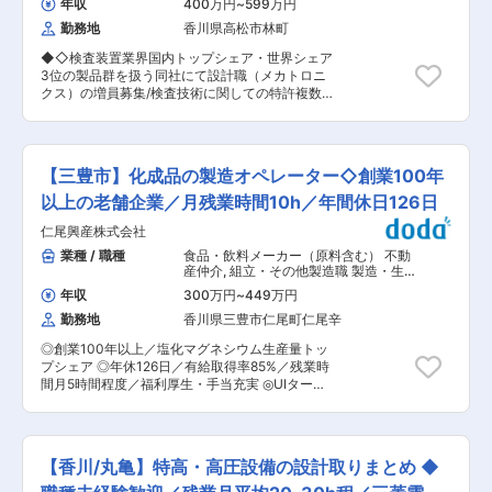
年収
400万円
~
599万円
計部がサポートしてくれます。 技術的な知識をお
勤務地
香川県高松市林町
持ちでない方も是非ご応募ください。 【具体的な
業務内容】 ■総会・理事会における運営補助 ■資
◆◇検査装置業界国内トップシェア・世界シェア
料作成・会計資料の書類チェック ■点検報告書の
3位の製品群を扱う同社にて設計職（メカトロニ
確認 ■修繕提案 ■マンションの巡回 ■清掃員や
クス）の増員募集/検査技術に関しての特許複数取
管理員のマネジメント 【担当者コメント】 長谷
得◇◆ 【盤石な経営基盤】29年連続黒字経営/自
工グループとしての安定感はもちろんですが、注
己資本比率89.6％（2023年度）/7期連続決算賞
目したいポイントは、その働きやすさです。 モバ
与支給、生活必需品の製造に使われている検査装
イルPCやiPhoneが会社から貸与されますので、
置を取扱っているためコロナの影響もなく安定し
在宅勤務を行ったり、担当マンションで作業を行
【三豊市】化成品の製造オペレーター◇創業100年
た経営を続けています。 【働き続けやすい環境】
なったりすることもできます。 現場での作業が終
年休125日、2022年度有給消化率93.3％と働きや
以上の老舗企業／月残業時間10h／年間休日126日
了した後に、事務作業のために会社に戻る必要が
すい環境が整っており、離職率5年間平均4.4％
ないので効率が良いです。 また、PCは19時に自
仁尾興産株式会社
（定年除く）と圧倒的定着率〇 【充実の福利厚
動でシャットダウンされるようになっていますの
生】住宅手当、退職金制度有、またRV、キャンピ
業種 / 職種
食品・飲料メーカー（原料含む） 不動
で、残業も少なめですよ。 実際に、今いる社員の
ングカー無料貸し出しやフィットネスウォッチ購
産仲介
,
組立・その他製造職 製造・生
残業時間は月平均10〜20時間程度です。 さらに
入補助、スポーツジム会費半額負担、ダイエット
産オペレーター
土日祝休みで年間休日は120日と、お休みもしっ
年収
300万円
~
449万円
企画、配偶者の誕生日に食事代20,000円支給等
かりリフレッシュできます。 安定企業で働きやす
勤務地
香川県三豊市仁尾町仁尾辛
ユニークな福利厚生も充実〇 ■業務内容： 国内
さも重視した転職をしたい方にピッタリの求人で
シェアNO1の実績、世界38ケ国で販売される検査
す！
◎創業100年以上／塩化マグネシウム生産量トッ
装置メーカーの設計職として下記の業務をお任せ
プシェア ◎年休126日／有給取得率85%／残業時
します。これまでのご経験に応じ、メカトロニク
間月5時間程度／福利厚生・手当充実 ◎UIター
スにに関する設計・製作・検査に携わって頂きま
ン・地元で就業したい方歓迎 ◎3年連続健康経営
す。 ■業務詳細： ・設計、機械仕様書の作成、
優良法人ブライト500(中小規模法人部門)受賞
協力会社に対する発注仕様書の作成 ・CADで機
◎2023年「かがわ女性キラサポ大賞」受賞 ■概
械図面を作図（2D図面から実物のイメージが出来
要： 当社は創業以来、化成品の製造販売や冷凍冷
ること） ・各協力会社への発注内容の割当、検
【香川/丸亀】特高・高圧設備の設計取りまとめ ◆
蔵倉庫、不動産等の様々な事業を展開してまいり
図、製作工程・品質の管理 ・調達部材のリストア
ました。 現在は塩化マグネシウムを使用して作ら