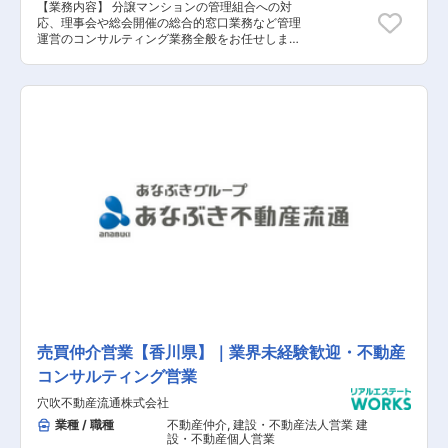
【業務内容】 分譲マンションの管理組合への対
成長性が更に見込める企業となっております。再
応、理事会や総会開催の総合的窓口業務など管理
生住宅（戸建）においては国内2位の実績を誇
運営のコンサルティング業務全般をお任せしま
り、年間1,718戸の再生住宅を提供しています。累
す。 【具体的な業務内容】 ■総会、理事会の運
計販売戸数は1万戸を超えており、2022年は395
営補助・資料作成 ■各種点検報告書の確認・中⻑
億円まで業績を伸ばし将来性も抜群となっていま
期的な視点から見た修繕提案 ■管理組合会計の書
す。同ポジションでは3～5人の少数精鋭のチーム
類チェック(請求書等出納関係) ■担当マンション
体制で運営しており、個ではなくチームで考え営
への巡回、管理員、清掃スタッフのマネジメント
業活動を行って頂きます。また一気通貫の仕事を
等 ■新築・リプレイス物件のオープン業務他
通して『マーケティング／企画力／提案力』など
【担当者コメント】 同社は3年前に設立されたば
幅広いスキルが磨くことが可能なため、常に成長
かりの会社で、現在は中四国・大阪エリアを主な
実感を感じながらキャリアアップが目指せる点も
事業領域としています。今回募集の高松営業所で
魅力となっています。
は10~12棟の分譲マンションを担当いただく予定
です。大型修繕などの提案時は、技術系社員も同
席し共に提案を行うなど手厚いサポート環境があ
り、モバイルPC・iPhone貸与により、移動先の
担当マンションや自宅でのリモートワーク可能で
す。PCの19時シャットダウンシステムも導入
し、働き方改革にも積極的に力を入れておりま
す。
売買仲介営業【香川県】｜業界未経験歓迎・不動産
コンサルティング営業
穴吹不動産流通株式会社
業種 / 職種
不動産仲介
,
建設・不動産法人営業 建
設・不動産個人営業