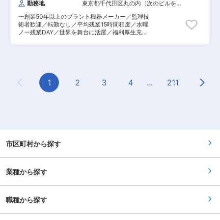
勤務地
東京都千代田区丸の内（次のビルを除
でトップの実績を誇り、東証グロースに上場して
まり続けるだけでなく、金融知識を身に着けるこ
く）
いる当社。「経営の安定基盤」と「多くの成長機
とで、自分自身の人生の充実にもつながります。
〜創業50年以上のプラント機器メーカー／監理技
会」を両立できるのが大きな魅力です。 ★効率的
月間目標は個人ではなく部店へ割当し、チームで
術者歓迎／転勤なし／平均残業15時間程度／水曜
な営業活動が叶う★ テクノロジーの活用を推進し
の目標達成を重視する社風/評価制度のため社員間
ノー残業DAY／世界を舞台に活躍／福利厚生充実
ており、「営業活動に専念できる環境」をバック
の仲が良く、雰囲気の良い職場ですので、ノルマ
／自由な働き方が可能〜 ■業務内容： 建築工事
アップしてくれる体制が整っております。（例：
に追われることがありません。また、ナレッジシ
の現場代理人として、安全管理や品質管理、工程
専門システムのおかげで商品知識不要の査定買取
ェアなどチーム達成の取組も活発です。 月平均残
管理を担当して頂きます。設計や積算などは別担
をスピーディーに実現） ■職務内容 お客様宅へ
業は月に10hと成長とプライベートの両立が可能
当がいるため、施工から入って頂き現場責任者と
訪問⇒着物やブランド品、高級腕時計、ジュエリ
です。そのため、離職率が低く、多くの社員が腰
して施工が完了するまでを担って頂きます。工事
ーなどの出張買取⇒金額合意で契約 ◆査定：専用
を据えて長く働いています。社員の頑張りを評価
が無いときは自宅待機となり、自由に働ける環境
1
2
3
4
...
211
システムがあり、査定専門チームにからのサポー
し、賞与等で反映しています。 変更の範囲：会社
Previous Page
Next
です。 ■当社の特徴： 当社は高い定着率を誇っ
トでお客様との対話に集中できる ◆フィードバッ
の定める業務
ており、自由な風土があります。また、メリハリ
ク：全商談フィードバックがあり、感謝の言葉や
をつけた働き方ができる環境です。 ■当社製品の
次回指名に繋がることもあり ※飛込みなし・ご依
特徴： 50年前から積み上げた技術によって、現
頼のあったお客様への訪問（成約率は8割以上）
在では業界では珍しい全自動運転の装置を提供で
※訪問件数は最大4件/日、入社すぐは2〜3件/日か
きています。技術の信頼と、ISHIGAKIブランドが
らスタート ■稼げる仕組み 毎月の成果に基づく
現在世界でも浸透しつつあり、選ばれています。
インセンティブに加え、定性評価に基づく賞与の
アジアやアフリカ、中東等にも進出をしており、
市区町村から探す
2つの報酬制度で頑張りを正当に評価！ ⇒平均月
世界の水環境の改善にも多いに貢献している会社
収40万円という高給料を実現できており、入社3
です。 変更の範囲：無
年で年収1000万円超えの実績あり ■キャリアパ
ス 一般 ⇒リーダー（2〜5名程度マネジメント）
業種から探す
／年収例560万円 ⇒SV（5名程度のマネジメン
ト）／年収例680万円 ⇒最短3〜4年でセンター
長（5〜20名のマネジメント／※管理職扱いで土
職種から探す
日祝休） ※現場を極め、インセンティブで給与を
高めていくというエキスパートのような働き方を
されている方も在籍 変更の範囲：会社の定める業