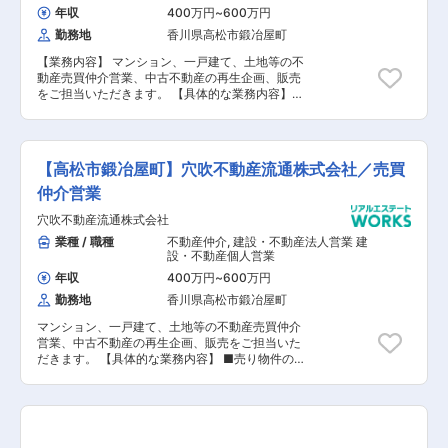
年収
400万円
~
600万円
勤務地
香川県高松市鍛冶屋町
【業務内容】 マンション、一戸建て、土地等の不
動産売買仲介営業、中古不動産の再生企画、販売
をご担当いただきます。 【具体的な業務内容】
■売り物件の仕入れ活動…広告チラシの発行、情
報収集を行います。不動産（マンション、一戸建
て、土地等）の売却を希望する顧客（売り主）と
はチラシからの反響や紹介などを通じて出会いま
【高松市鍛冶屋町】穴吹不動産流通株式会社／売買
す。 ■希望のヒアリング、物件の査定…売り主の
もとへ訪問し、物件を査定します。また、顧客の
仲介営業
希望（いつまでに売りたいかなど）を聞きます。
穴吹不動産流通株式会社
■購入希望者のリストアップ…顧客の納得いく査
定価格を提出した後、過去に購入の問い合わせを
業種 / 職種
不動産仲介
,
建設・不動産法人営業 建
受けた方などの顧客リストの中から今回の物件に
設・不動産個人営業
マッチする方への連絡や広告を打つなど、物件の
年収
400万円
~
600万円
購入希望者を探します。 ■売買成立…購入希望者
勤務地
香川県高松市鍛冶屋町
が決定すると、売買成立です。購入者の要望に応
じ、ローン契約に関する相談にも乗ります。 ※自
マンション、一戸建て、土地等の不動産売買仲介
家用車を利用し営業活動を実施いただきます（社
営業、中古不動産の再生企画、販売をご担当いた
用車として登録しガソリン代支給） 【担当者コメ
だきます。 【具体的な業務内容】 ■売り物件の
ント】 同社は、穴吹興産株式会社のグループ会社
仕入れ活動…広告チラシの発行、情報収集を行い
として不動産売却を考える顧客と不動産購入を考
ます。不動産（マンション、一戸建て、土地等）
える顧客を支えています。 今回、マンション、一
の売却を希望する顧客（売り主）とはチラシから
戸建て、土地等の不動産売買仲介営業、中古不動
の反響や紹介などを通じて出会います。 ■希望の
産の再生企画、販売をお任せできる方を募集する
ヒアリング、物件の査定…売り主のもとへ訪問
こととなりました。 入社後3日間、営業推進室に