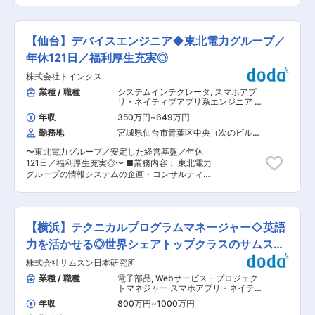
ンの実現を目指しています。 ■開発体制： 当社
お任せします。当部門の開発チームは、既存機能
の開発体制では、iOSチームとAndroidチームそれ
のアップデートや新規機能について、営業部門と
ぞれにチーフエンジニアを配置し、スクラム（ア
連携を図りながら開発しています。iOS、Andorid
ジャイル）開発を採用しています。これにより、
【仙台】デバイスエンジニア◆東北電力グループ／
の開発チームで分かれており開発業務は内製化を
各メンバーが案件を担当し、効率的にプロジェク
実現しております。要件定義から開発、保守まで
年休121日／福利厚生充実◎
トを進めることができます。 使用している技術に
一貫して対応を行いますのでスマホアプリエンジ
は、Swift、AndroidJava、AWS、Firebaseなど
株式会社トインクス
ニアとしてのキャリアアップができる環境です。
があり、最新の技術を活用しています。技術選定
機能ごとに担当が分かれており、仕様書作成から
業種 / 職種
システムインテグレータ
,
スマホアプ
においては、ボトムアップのアプローチを採用し
開発まで対応いただきます。経験豊富なメンバー
リ・ネイティブアプリ系エンジニア マ
ており、エンジニアからの意見を積極的に抽出
が揃っておりますので、安心して経験を積んでい
ークアップエンジニア・コーダー・フ
し、チームに反映させています。エンジニアが興
年収
350万円
~
649万円
ロントエンドエンジニア（Web・モバ
ただくことが可能です。 ■プロダクト： ＜LIFE-
味を持てる技術を選ぶことで、モチベーションや
イル）
勤務地
宮城県仙台市青葉区中央（次のビルを
Web Desk アプリ＞ クレジットカードおよびプリ
生産性、品質の向上が図られ、新しい技術への挑
除く）
ペイドカードの利用管理をスマートフォンで完結
戦が個人のキャリアや市場価値の向上にもつなが
〜東北電力グループ／安定した経営基盤／年休
させ、利用明細やポイント確認、支払い方法の変
る環境を整えています。 ■働く環境： 残業をし
121日／福利厚生充実◎〜 ■業務内容： 東北電力
更などを通じて、ライフカードユーザーの利便性
ない風土が根付いており、私服やネイル、さらに
グループの情報システムの企画・コンサルティン
と安心感を向上はもちろんのこと、ユーザ視点の
は副業も許可されています。勤務スタイルとして
グから開発、保守、運用までトータルソリューシ
UI/UXを提供することにより、企業ブランディン
は、基本的に週に1回の出社を行い、テレワーク
ョンを提供している当社にて、パソコン、スマー
グや信頼性の確立などを担っております。 ■開発
がメインとなっています。 変更の範囲：会社の定
トデバイス関連の業務をご担当いただきます。 ■
体制： ◇ プログラミング言語/フレームワーク ・
める業務
業務詳細： ◇法人向けWindowsクライアントPC
iOS：Swift、UIKit ・Android：Kotlin ◇ バージ
【横浜】テクニカルプログラムマネージャー◇英語
設計・環境設定作業（マスタイメージ作成、キッ
ョン管理 ・AWS CodeCommit ◇ CI/CD ・iOS：
ティング作業等） ◇法人向けWindowsクライア
力を活かせる◎世界シェアトップクラスのサムスン
Bitrise ・Android：AWS CodeBuild ◇ チーム構
ントPC構築、運用、保守で使用するツール等の
成 ・iOSエンジニア：7名 ・Androidエンジニア：
G
株式会社サムスン日本研究所
開発 ◇法人向けスマートデバイス（タブレット、
6名 ・チーフエンジニア：2名 ■働く環境： 残業
スマートフォン）設計・環境設定作業 ◇導入後の
業種 / 職種
電子部品
,
Webサービス・プロジェク
をしない風土が根付いており、私服やネイル、さ
アップデート、ソフトウェア追加削除更新などの
トマネジャー スマホアプリ・ネイティ
らには副業も許可されています。勤務スタイルと
運用・保守作業 ■歓迎条件： 別途記載の必須条
ブアプリ系エンジニア
しては、基本的に週に1回の出社を行い、テレワ
年収
800万円
~
1000万円
件と併せ、以下経験等のお持ちの方は歓迎です。
ークがメインとなっています。 変更の範囲：会社