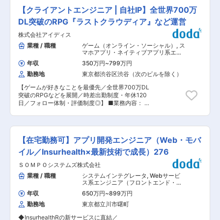
業務
ェクトリーダーとして進捗管理やメンバー育成、
ライフがより安全に、より楽しく、より豊かにな
【クライアントエンジニア | 自社IP】全世界700万
顧客折衝などのマネジメント業務もお任せしま
ることを願って2013年に設立いたしました。 ◇
す。 さらに、PMへのキャリアアップを目指す方
DL突破のRPG『ラストクラウディア』など運営
登山ルートから外れたことをお知らせする「ルー
には、プロジェクト計画策定やリスク管理など、
ト外れ警告」、帰りを待つ家族と登山中の位置情
株式会社アイディス
マネジメントスキルを磨ける環境を提供します。
報を共有できる「みまもり機能」など、使い手に
■プロジェクト例： ◇Webサービスや業務システ
業種 / 職種
ゲーム（オンライン・ソーシャル）
,
ス
とことん寄り添った革新的なサービス開発を続け
ムの開発（Java、PHP、Python、JavaScript、
マホアプリ・ネイティブアプリ系エン
ています。 ◇登山アプリ国内トップクラスシェア
C#など） ◇ネイティブアプリやAPIの設計・開発
ジニア ゲームプログラマ
という強みを最大限に活かし、登山・アウトドア
年収
350万円
~
799万円
（iOS／Android、Swift／Kotlin） ◇社内業務シ
領域に特化した企画を実施できることが私たちの
勤務地
東京都渋谷区渋谷（次のビルを除く）
ステムのクラウド移行対応（AWS、Azure）
強みです。 ◇アプリ・自社Webメディアを中心と
◇ECサイト、ポータルサイトなどのBtoC向けシ
した複数チャネルを活用し、中長期的なブランド
【ゲームが好きなことを最優先／全世界700万DL
ステム開発 ■開発環境例： ◇言語：Java、
づくりを実現しています。 ◇また当社は家庭を持
突破のRPGなどを展開／時差出勤制度・年休120
PHP、JavaScript（React／Vue）、C#、
つ社員も多く、ワークライフバランスを重要視し
日／フォロー体制・評価制度◎】 ■業務内容： ・
Python、Swift、Kotlin など ◇DB：MySQL、
フレックスタイム制を採用しております。 ◇ユー
モバイル、コンシューマーゲーム機、PC、VRヘ
PostgreSQL、Oracle、SQL Server ◇OS：
ザーの視点を持たなければ良いサービスは作れな
ッドセットなどのゲームの設計/開発/テスト/運営
Windows、Linux ◇その他：Git、Docker、
いという考えから、社員の希望があれば月1回、
・ツールの開発（運用、デバッグ、自動化ツール
AWS、Azure など ■案件形態： ◇自社内での受
平日の業務時間内に登山に行っており、登山経験
など） ・ コードレビュー、リファクタリングな
託開発が中心で、そのうち90%以上がプライム
【在宅勤務可】アプリ開発エンジニア（Web・モバ
のない方でも知識やスキルを身に付けることもで
ど最適化 ・他セクション・外部スタッフとの調整
（エンドユーザーと直接契約）案件です。 ◇ハイ
きます。 変更の範囲：会社の定める業務
■使用ツール： ・ゲームエンジン：Unity ・エデ
イル／Insurhealth×最新技術で成長）276
ブリッド勤務（在宅＋出社）で柔軟な働き方が可
ィタ：JetBrains Rider、Visual Studio、Cursor
能です。 ■キャリアアップできる環境： ◇裁量
ＳＯＭＰＯシステムズ株式会社
等、ご自身の使い慣れたエディタをご利用いただ
あるポジション：プロジェクトの計画策定や顧客
けます ・AIアシスタント：ChatGPT、Claude、
業種 / 職種
システムインテグレータ
,
Webサービ
折衝、チームマネジメントなど、上流工程からリ
Gemini などの生成AIを活用した開発が可能です
ス系エンジニア（フロントエンド・サ
ーダー業務まで幅広く担当できます。 ◇キャリア
・バージョン管理：Git ・コミュニケーションツ
ーバーサイド・フルスタック） スマホ
アップのスピード：年齢や勤続年数に関係なく、
年収
650万円
~
899万円
アプリ・ネイティブアプリ系エンジニ
ール：Chatwork、Google Workspace ■入社後
実力と成果次第でPMや管理職への昇格が可能。
ア
勤務地
東京都立川市曙町
の業務イメージ： ・入社後〜6か月 既存プロジェ
20代で中途入社し、入社3年目で管理職に就いた
クトにて、一週間程度で担当箇所のプログラムを
事例もあります。 ◇成長機会の充実：プロジェク
◆InsurhealthRの新サービスに直結／