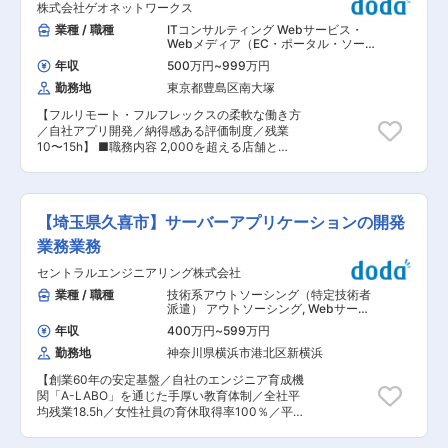
企業に近い雰囲気で長期就業いただくことを前提
◎
株式会社ゲオネットワークス
まで対応いただきます。経験豊富なメンバーが揃
しております。
っておりますので、安心して経験を積んでいただ
業種 / 職種
ITコンサルティング Webサービス・
くことが可能です。 ■目指す姿： ゆくゆくはIT人
Webメディア（EC・ポータル・ソーシ
材比率を社員比25%まで拡大し、「金融会社がIT
ャル）
,
Webサービス系エンジニア
年収
500万円
~
999万円
（フロントエンド・サーバーサイド・
を利用しサービス展開する」状態ではなく「IT企
フルスタック） スマホアプリ・ネイテ
勤務地
東京都豊島区南大塚
業が金融サービスを展開する」状態を目標に掲げ
ィブアプリ系エンジニア
ています。 ■働く環境： ・基本的に残業はしな
【フルリモート・フルフレックスの柔軟な働き方
い風土が根付いており、月あたり基本は10時間以
／自社アプリ開発／納得感ある評価制度／残業
下です。 ・私服やネイル、副業OK。 ・基本は週
10〜15h】 ■職務内容 2,000を超える店舗と
一出社で、テレワークがメイン。オフィスは
2,000万人超の会員基盤を持つゲオグループで、
2022年8月から開発チームのみ独自で構えてお
ゲオアプリやセカンドストリートアプリの担当と
り、非常に自由度が高い職場環境です。 ■アイフ
してスマートフォンアプリの開発を担当していた
ルグループの魅力： お客様のニーズに合わせた商
だきます。 エンジニア発の企画や新技術の導入提
品・サービスの提供により、信頼される「リテー
【埼玉県久喜市】サーバーアプリケーションの開発
案やUIやアニメーションにこだわった開発も可能
ル総合金融のリーディングカンパニー」を目指し
です。また、全国展開しているアプリとなり、利
業務業務
ています。消費者金融事業、クレジットカード事
用者数も多く、やりがいを持って開発に携われま
業、後払い決済事業、ベンチャーキャピタル事
セントラルエンジニアリング株式会社
す。 【担ってほしい役割】 1.既存スマホアプリの
業、クラウドファンディング事業、ペット保険事
追加開発、運用、保守（開発と運用保守は半々）
業種 / 職種
技術系アウトソーシング（特定技術者
業など、幅広い金融事業を展開。お客様の健全な
2.新サービス、業務改善に伴うシステム改善提案
派遣） アウトソーシング
,
Webサービ
消費活動や事業活動のサポートを通じて経済社会
3.施策を提案し、推進していく 4.新たな技術をキ
ス系エンジニア（フロントエンド・サ
に貢献することを使命としています。 変更の範
年収
400万円
~
599万円
ーバーサイド・フルスタック） スマホ
ャッチアップし、サービスのブラッシュアップに
囲：会社の定める業務
アプリ・ネイティブアプリ系エンジニ
勤務地
神奈川県横浜市港北区新横浜
つなげる 【具体的に】 1.仕様/設計への落とし込
ア
み 2.スマホアプリの実装 3.スマホアプリの試験対
【創業60年の安定基盤／自社のエンジニア育成機
応 4.UIやUX、機能などの改善提案 【対象サービ
関「A-LABO」を通じた手厚い教育体制／全社平
ス】 ・ゲオアプリ ※累計ダウンロード数：約
均残業18.5h／女性社員の育休取得率100％／平均
1430万DL ・セカンドストリートアプリ ※累計
有休取得日数12日】 バスや列車等の車両用の運行
ダウンロード数：約180万DL ■配属部署 ・シス
管理システムと利用者用のスマホアプリを繋ぐサ