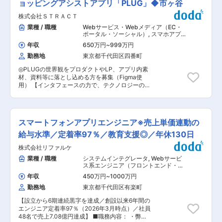
す。 プロダクトマネジメント、データ分析の部門
ョッピングアシストアプリ「PLUG」◆市ヶ谷
（GoogleAnalytics/FirebaseAnalytics等の分析業
と連携しながら、LUUPサービスを作り上げてい
務） ■当社の想い： キャッシュレス決済、特に
株式会社ＳＴＲＡＣＴ
くポジションとなります。Androidアプリの開発
比較的導入・利用が簡易なQR決済に対する世の
はもちろん、サーバサイド・IoTチームとの協業
業種 / 職種
Webサービス・Webメディア（EC・
中の関心が非常に高まっています。 変化が激しく
を通じたシステムのつなぎ込み、時には分析や企
ポータル・ソーシャル）
,
スマホアプ
チャレンジングな環境の下、様々なステークホル
画段階からサービス・機能の開発に携わっていた
リ・ネイティブアプリ系エンジニア
ダーと協業・協創しながら、国内でも最大規模の
年収
650万円
~
999万円
UI・UXデザイナー
だきます。20代〜30代が中心の組織です。
ユーザーを有するキャッシュレス決済サービス
勤務地
東京都千代田区四番町
【Androidチームが取り組むこと】 部署全体は
「d払い」のさらなる成長とともに、ご自身の成
「LUUP」サービス本体や社内向け管理ツール、
長、ノウハウの習得、スキルアップを体感できる
◎PLUGの世界観をプロダクトやLP、アプリ内素
IoTデバイス関連およびその他周辺ソフトウェア
ポストです。 また、アクティブユーザーが一千万
材、資料等に落とし込める方を募集（Figma使
プロダクトの設計・開発をしています。中でも
人を超える規模のサービス開発・運用・データ分
用） 【インタフェースの力で、テクノロジーの恩
Androidチームでは、以下2つのことを中心に取り
析業務を担えるため、自身の業務による社会影響
恵をすべての人へ／累計200万ダウンロード・
組んでいます。 1. ユーザー向けLUUPアプリ
を肌で感じる事ができ、やりがいは絶大です。
WAU70万人／AppStore評価4.6+／】 ■仕事概要
（Android）の設計〜実装 ・PdMやデータ分析部
「決済」というトリガーで、9,800万を超える携
STRACTは、入れておくだけでオンラインショッ
門と連携 ・アプリ開発に加えサーバーサイド・
帯電話ユーザーやポイント会員のカスタマーロイ
ピングがお得になるブラウザ拡張機能「PLUG(プ
IoTチームとの協業を通じたシステムのつなぎ込
スマートフォンアプリエンジニア※売上単価連動の
ヤリティを直接的に高める取り組みに携われま
ラグ)」を提供しています。 PLUGを有効にしたブ
み ・分析や企画の段階からサービス・機能の開
す。 変更の範囲：会社の定める業務
ラウザで、ECサイトにアクセスすると、自動でク
給与水準／定着率97％／教育支援◎／年休130日
発 2. 社内向けオペレーションアプリの開発 ・
ーポンやキャッシュバック・最安値情報を検索し
車両のメンテナンスやポートへの配置などの作業
株式会社リファルケ
て発見し、見つかれば表示してその場で適用まで
を効率化するための社内向けアプリケーション開
できる、便利なショッピングアシストツールで
業種 / 職種
システムインテグレータ
,
Webサービ
発 ・社内の需要や課題をヒアリング、理解しなが
す。 複雑な調べ作業や難しい入力の手間などを自
ス系エンジニア（フロントエンド・サ
らの開発 【業務概要】 ・ユーザー向けLUUPアプ
動化し、誰もがフラットに、便利に、楽しく、経
ーバーサイド・フルスタック） スマホ
リ（Android）の設計〜実装 ・チームリード（お
年収
450万円
~
1000万円
アプリ・ネイティブアプリ系エンジニ
済的にオンラインコマースを利用できる世界を目
任せできるなら） 【開発環境】 ▼メンバー 正社
ア
勤務地
東京都千代田区有楽町
指しています。 ■コミュニケーションデザイナー
員2名、業務委託4名 ▼技術スタック
の仕事内容について PLUGは、お得を自動で発見
Kotlin(Native), MVVM, Jetpack Compose, Map
【設立から6期連続黒字を達成／創設以来6年間の
し、お金と時間の節約をユーザーに届けるサービ
Compose, etc. 【Androidチームで働く魅力】
エンジニア定着率97％（2026年3月時点）／社員
スです。 ユーザーにとってのお得な情報・利益と
LUUPのモバイルアプリは車両の利用状況やポー
48名で売上7.08億円達成】 ■職務内容： ・弊社
いうのは、多くのカテゴリに分類できますが、そ