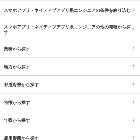
支援型IT企業 ・国家資格キャリアコンサルタント
考えながら開発する面白さがあるお仕事です。 ◇
の社長と大手システム会社出身のCTOにより設
メイン担当：Androidアプリ設計、実装／テスト
スマホアプリ・ネイティブアプリ系エンジニアの条件を絞り込む
立。「キャリア戦略×テクノロジー」を武器に創
◇開発言語：Android Java、Java／Play ◇イン
業以来黒字経営を続け5期目にして社員34名で売
フラ：AWS ◎通信業界／IOTデバイス操作連携ア
上5.2億円達成。これからの「VUCA時代の求めら
プリ開発 Bluetoothを利用したIOTデバイスとの
スマホアプリ・ネイティブアプリ系エンジニアの他の職種から探
れるキャリア形成」を見据え、早期にセルフ・キ
通信を行い、サーバサイドとの連携を含めた機能
ャリアドッグを導入するなど新時代の組織作り／
す
の改修・開発です。Androidだけでなく、iOSやバ
環境整備に取り組んでいます。
ックエンドの作業にもチャレンジできるお仕事で
す。 ◇メイン担当：Androidアプリ設計、実装／
業種から探す
テスト ◇開発言語：Kotlin ◇その他：
Coroutines、Jetpack Compose これまでのご経
験や志向性に合ったプロジェクトをお任せしま
す。 ■プロジェクト参画後の流れ： まずは、業
地方から探す
務／事業／サービスの内容を理解するところから
スタートし、設計のご経験がある方は設計フェー
ズからお任せいたします。その後は、実装をメイ
都道府県から探す
ンとしつつ仕様検討にも徐々にご参加頂き、仕様
検討・設計・実装・テスト・リリースまでの全て
の開発フェーズに携わって頂きます。 ■チーム体
制： ◎スマホアプリ開発チーム（一例） ◇プロ
特徴から探す
ジェクトマネージャー or ディレクター1名 ◇iOS
エンジニア4名 ◇Androidエンジニア4名 ◇QA2
名 ※PMやDirはお客様先のエンジニアが担当する
ことが多く、テックリーダーは当社エンジニアも
年収から探す
担当することがあります。
雇用形態から探す