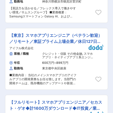
勤務地
神奈川県横浜市鶴見区菅沢町
各種Microsoft認定資格（MCP）、CompTIA認定
の定める業務
資格Server+等 ■働く環境： ◇年間休日121日
【英語力を活かせる／フレックス導入で働きやす
で、住居手当、資格取得祝金、カフェテリアプラ
い環境／サムスングループ】 ■業務概要：
ンなど福利厚生充実しています。 ◇時差勤務可、
Samsungスマートフォン Galaxy AI、および
在宅勤務（単独で業務遂行が可能になれば週1〜2
Bixbyの日本語版開発のプロジェクトに携わって
日程度）可能です。 ◇管理系特別管理職と技術系
いただきます。 ■業務内容： ・Galaxy AI/Bixby
特別管理職の2通りのキャリア選択が可能です。
を構成するソフトウェアコンポーネントの開発プ
◇65歳までの雇用（フルタイム・パートタイム）
ロジェクトを管理しスケジュール通りに完了させ
があります。 ■企業特徴・強み： ◇1954年創
【東京】スマホアプリエンジニア（ベテラン歓迎）
る ・Galaxy AI/Bixbyのクライアントパッケージ
業。東北電力のグループ企業として、東北電力の
やサーバーコンポーネントのリリースプロセス
／リモート／東証プライム上場企業／休日127日以
ITソリューション業務を担当しています。（略
(リリースプランに基づく品質向上・機能追加、サ
称：TOiNX（トインクス）） ◇システムの企画
上
アイフル株式会社
ーバーへデプロイ、アプリケーションストアへ
開発からインフラ構築、運用保守／情報機器販売
upload等)を管理、スケジュール通りのリリース
業種 / 職種
クレジット・信販 その他金融
,
スマホ
に至るまで、総合的な情報システムサービスを提
を実現 ・Galaxy AI/Bixbyに関するバグ、ユーザ
アプリ・ネイティブアプリ系エンジニ
供しています。 ◇TOiNXは、東北電力の情報系
ーフィードバック等利用状況を分析し品質向上や
ア マークアップエンジニア・コーダ
企業3社が合併し創設した、東北電力企業グルー
年収
600万円
~
899万円
ー・フロントエンドエンジニア
新機能導入に向けた意思決定補助 ・開発チーム、
プのIT企業です。平成13年に各分野で強みを持つ
（Web・モバイル）
勤務地
東京都中央区銀座
品質保証チーム、カスタマーサービスチーム等、
情報系企業が合併しています。各社を通じて創設
さまざまなクロスファンクショナルチームと強固
以来50年以上にわたり電気の安定供給に取り組ん
■業務内容： 当社のメインスマホアプリのアイフ
な協力体制を構築 ・グローバル拠点とコミュニケ
できた各社が現在は一つの会社となり、東北電力
ルアプリの開発業務をお任せ致します。当部門の
ーションを取りながら上記職務を遂行 ■当社につ
グループ各社、自治体、一般企業に向けて情報シ
開発チームは、既存機能のアップデートや新規機
いて 私たちはSamsung ResearchのGlobal R&D
ステムのトータルソリューションサービスを提供
能について、営業部門と連携を図りながら開発を
Center（GRC）のひとつです。 日本の技術力・
する事で、地域の発展に貢献しています。
行っています。 ■仕事の魅力： iOS,Androidの開
強みを活かして、GRCやサムスン電子の各事業部
発チームで分かれており開発業務は内製化を実現
と連携・協力することで次世代技術の実現に貢献
しております。要件定義から開発、保守まで一貫
しています。 サムスンと言えば外資系企業のイメ
【フルリモート】スマホアプリエンジニア／セカス
して対応を行いますのでスマホアプリエンジニア
ージが強いですが、同社社員のほとんどが日本人
としてのキャリアアップができる環境です。機能
ト・ゲオ◆計1600万ダウンロード◆IT投資／業績
で構成されています。その為、社風としても日系
ごとに担当が分かれており、仕様書作成から開発