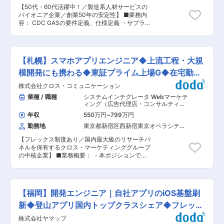
ディレクターやデザイナーと連携したサービス設
40,000箇所に設置された自社製品です。 今後の
【50代・60代活躍中！／製造系人材サービスの
計 /開発 ・サーバー構築 /メンテナンス ・受託開
高齢化社会を見据え、医療機器業界にも参入。あ
パイオニア企業／創業50年の安定性】 ■業務内
発業務（PHPの案件を想定しています） ※To C
なたの可能性を広げ、大きく羽ばたく舞台をご用
容： CDC GASの要件定義、仕様定義 ・サプライ
向けのサービス開発がメインとなります。 ■言語
意し、あなたの「“やりたい”に就ける」を実現し
ヤ開発進捗管理及び是正 ・ベンチ、車両を用いた
環境 ・PHP ・Go ・Java Script等 ■組織構成 開
ます
システム機能検証の実施 ・市場不具合の改善対応
発部門11名のメンバーとともに、自社プロダクト
・Google等の要件協議のサポート をご担当頂き
の開発や受託開発に取り組んでいただきます。チ
ます。 ※GAS（Google Automotive Services）と
ームワークを重視する風土の中で支え合いなが
【札幌】スマホアプリエンジニア◆上流工程・大規
は：自動車 OEM がライセンスを選択して車両イ
ら、楽しく、かつレベルの高い環境でご就業いた
ンフォテインメント（IVI）システムに統合でき
模開発にも携わる◆東証プライム上場G◆在宅勤務
だきます。 ■働き方 ・残業平均１０〜２０時間
る、アプリとサービスのコレクションのこと。 ■
・フル出社 ■自社プロダクト ＜mirumone＞ 「ラ
可
株式会社クロス・コミュニケーション
当社での取り組み 質の高い教育研修を実現するた
イブ配信×オークション×唯一性×事前告知」の４
めに、社内インストラクターの育成やリスキリン
業種 / 職種
システムインテグレータ Webマーケテ
つの要素が合わさったライブオークションサービ
グにも力を入れています。これにより、社員一人
ィング（広告代理店・コンサルティン
スです ＜ミヤマアユミのイラストアプリ＞ SNS
ひとりの成長を促進し、キャリアビジョンの実現
グ・制作）
,
Webサービス系エンジニ
フォロワー数11万人越えのイラストレーター・ミ
年収
550万円
~
799万円
ア（フロントエンド・サーバーサイ
を支援しています。 ■研修施設 当社の教育訓練
ヤマアユミさんの描き下ろしイラストが入手でき
ド・フルスタック） スマホアプリ・ネ
勤務地
東京都新宿区西新宿東京オペラシティ
施設では、半導体製造装置の実機を使った設備技
ます ＜コスパチェッカー＞ 会議参加メンバーの
イティブアプリ系エンジニア
（２４階）
術教育や配属前研修、設計技術基礎教育（3D-
時給と会議室利用料から、会議にかかるコストを
【フレックス制度あり／国内最大級のリサーチパ
CAD）など、専門性の高い技術者の育成を行って
把握できます。参加者全員に会議のコスパを意識
ネルを保有するクロス・マーケティンググループ
います。これにより、多様な業種で活躍できるス
させることが可能です
の中核企業】 ■業務概要： ・本ポジションで
キルを身に付けることができます。 また、全国各
は、スマホアプリエンジニアとして設計・開発の
地に教育訓練施設を持ち、地域に根ざした人材育
実務だけでなく、プロジェクトの推進や技術選定
成を行っています。これにより、地域社会に貢献
にも携わることが可能です。 ・選考を通じて、ご
しながら、社員一人ひとりが自分のペースで成長
自身のスキル・ご志向に合わせて、より「システ
できる環境をご用意しています。 ■当社について
【福岡】開発エンジニア｜自社アプリのiOS基盤刷
ムエンジニア」寄りの役割（要件定義、アーキテ
1971年の創業以来、当社は製造系人材サービスの
クチャ設計、顧客折衝など）または「プログラマ
新◆登山アプリ国内トップクラスシェア◆フレック
パイオニア企業として、産業界と労働市場の発展
ー」寄りの役割（設計・実装、技術探究など）で
に貢献してまいりました。長年培ってきたノウハ
ス
株式会社ヤマップ
のアサインを柔軟に検討いたします。 ・また近年
ウを活かし、製造派遣、製造請負、人材紹介など