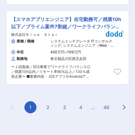
トの空き状況等をUI上にリアルタイムで反映す
顧客が行うプロジェクトへ参加をし、IT関連業務
れらをカテゴリ横串的に網羅していくのがPLUG
る、アプリ操作による車両の解施錠を可能とす
支援を行っていただきます。国内を代表するメガ
のビジョンです。これから先、ショッピングだけ
る、などの一連の動きを完結させるものであるた
ベンチャーのWebサービス案件をはじめモダンな
でなく、引越しやクレジットカードなど、ライフ
めこのアプリの使いやすさがユーザー体験に直結
開発環境で成長できるプロジェクトが多数。取引
サービス全般のお得を提供できる可能性がありま
【スマホアプリエンジニア】在宅勤務可／残業10h
します。 変更の範囲：会社の定める業務
先数は、3000社以上ある為、ご自身のキャリア
す。そのようなPLUGの世界観をプロダクトや
アップやスキル・希望に合ったプロジェクトでご
以下／プライム案件7割超／ワークライフバランス
LP、アプリ内素材、資料等に落とし込める方を募
活躍ください。 ■職務詳細(案件例)： 【通信キャ
集しております。 ■具体的な仕事内容 ユーザー
◎
株式会社Ｂｌｕｅ Ｓｔａｒ
リア向けアプリケーション開発(出社)】 ・工程：
通知用のバナー・素材やWebページのデザイン ラ
基本設計〜結合試験実施、総合試験および顧客受
業種 / 職種
システムインテグレータ ITコンサルテ
ンディングページのデザイン 営業資料などのデザ
入試験バグ改修 ・環境：Android、Java 【決済
ィング
,
システムエンジニア（Web・
イン そのほかデザイン関連業務を幅広く ■社員
システム開発(リモートワーク導入)】 ・工程：基
オープン系・パッケージ開発） スマホ
インタビューもぜひご覧ください。
年収
450万円
~
799万円
アプリ・ネイティブアプリ系エンジニ
本設計、開発、テスト ・環境：Android、iOS
https://career.stract.co.jp/
ア
勤務地
東京都品川区西五反田
【業務用スマホアプリ向けモックアップ開発(フル
リモートワーク)】 ・工程：開発、テスト ・環
〜１回面接／SES事業でワークライフバランス◎
境：iOS、Swift、Objective-C 【顧客社内管理向
／残業10h以内／リモート率90%以上／130％成
けアプリケーションの開発(リモートワーク導
長企業〜 ■業務内容： iOSアプリやAndroidアプ
入)】 ・工程：開発、テスト ・環境：Android、
リ開発をご担当頂きます。 ◎大手IT関連広告業界
Swift、Kotlin ■キャリアの選択肢： ・早期活躍
／POSレジアプリのサービス開発 小売／飲食／医
＆定着に向けたオンボーディング制度 ・取引先
療／美容業界など幅広い業界で使用されている
3000社以上の優良案件が豊富にあります(2024
POSレジアプリケーションのサービス開発です。
年6月時点) ・本人のキャリア希望に併せてチャレ
生活インフラを支えるアプリ開発のため、社会貢
ンジ可能なエンド直、元請直案件を保有していま
献度が高く感じられるお仕事です。 ◇メイン担
1
2
3
4
...
46
す。 ・単価／案件情報100％開示 ・高還元率×賞
Previous Page
Next
当：iOSアプリ設計、実装／テスト ◇開発言語：
与年3回＝業界でも高い給与水準を達成していま
Swift、React ◇インフラ：AWS ◎大手鉄道業界
す。 ■当社の特徴： ・エンジニア定着率
／列車案内スマホアプリ開発 多くのユーザーが利
97％（2026年3月時点）,国家資格者によるキャ
用する列車乗換案内のスマホアプリ開発です。利
リア支援、MBAホルダー講師による10年先も活
用頻度が高いアプリケーションのため、ユーザー
きるスキル研修、安心して長く活躍ができる社員
ビリティを向上させるためにはどうしたらいいか