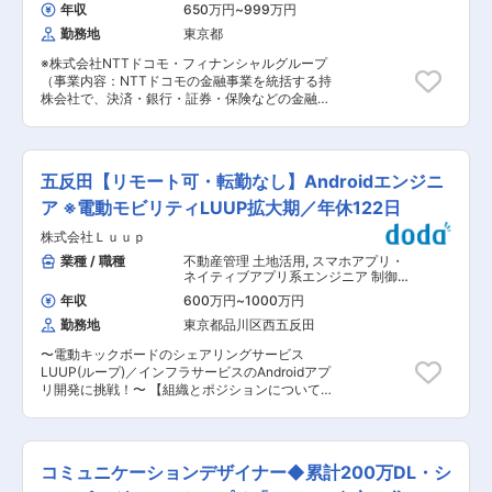
アプリ開発 ・株取引アプリ開発 など ※開発規模
ポータル・ソーシャル）
,
Webサービ
り、AI最前線企業として事業成長をしていきま
年収
650万円
~
999万円
ス系エンジニア（フロントエンド・サ
や期間は案件によります。 ■ARIグループについ
す。 ■業務詳細： ◎iOS／Android アプリケーシ
ーバーサイド・フルスタック） スマホ
勤務地
東京都
て〈AI×クラウド×DX〉 ARIグループは、クラウ
ョン開発における以下の業務 ・プリセールス／提
アプリ・ネイティブアプリ系エンジニ
ド技術とデータ・AI活用を中核としたDXおよび
案活動 ・プロジェクト計画立案 ・プロジェクト
ア
※株式会社NTTドコモ・フィナンシャルグループ
BXを推進しています。 2026年時点で東証グロー
管理 ・要件定義 ・基本設計 ■組織について： ・
（事業内容：NTTドコモの金融事業を統括する持
ス市場に上場しており、AI技術を駆使して企業の
SI事業本部は、60名程度の組織。今期のスローガ
株会社で、決済・銀行・証券・保険などの金融サ
課題解決や業務効率化を推進しています。 ■当社
ンとして「期待に応えて喜びを！期待を超えて驚
ービスを一体的に提供）へ在籍出向予定ポストと
のAI活用について ・全社員にAIエージェントを標
きを！」を掲げています。 変更の範囲：会社の定
なります。 ■職務内容： ・「d払い」サービス開
準導入し、日常業務から開発・コンサルまでAIと
める業務
発・運用業務（Android/iOSアプリ、またはクラ
協働する“AIネイティブ組織”を実現。 GitHub
ウドインフラ構築/サーバアプリの開発及び運用業
CopilotやClaude、Microsoft 365 Copilotなど複
五反田【リモート可・転勤なし】Androidエンジニ
務） ・開発パートナー様とのアジャイル・スクラ
数のAIを使い分ける「マルチAI活用」で生産性と
ム開発による開発業務推進（設計・製造・試験）
ア ※電動モビリティLUUP拡大期／年休122日
提案力を大幅向上。 単純作業はAIに任せ、社員は
・ビジネス部門との開発内容及び優先順位調整・
上流の設計や課題解決など、より価値の高い業務
株式会社Ｌｕｕｐ
要件定義 ・社内基幹システムとの開発アーキテク
に集中できる環境です。 ※Anthoropicとのリセラ
ト設計・仕様調整 ・実現するためのAI活用、デザ
業種 / 職種
不動産管理 土地活用
,
スマホアプリ・
ー契約も締結しており、AI最前線企業として事業
イン思考、開発・試験・運用プロセス改善、デー
ネイティブアプリ系エンジニア 制御系
成長をしていきます。 ＜キャリアアップを全力で
タドリブンな取組 ・チームリーダーとしてのメン
ソフトウェア開発（通信・ネットワー
応援＞ ・半期ごとの面談や定期的な1on1で「こ
年収
600万円
~
1000万円
ク・IoT関連）
バーマネジメント（評価等は含まない） ■職務の
ういう仕事をやってみたい」「このスキルを伸ば
勤務地
東京都品川区西五反田
魅力： ・国内最大規模のユーザーを有する決済サ
したい」等、今後のキャリアやスキル形成につい
ービス「d払い」のアジャイル開発を通じて、競
て個人に寄り添いヒアリングした上でアサイン先
〜電動キックボードのシェアリングサービス
争の激しい決済事業のサービス提供・改善に携わ
を決定しています。 ・また、業界、業種、クライ
LUUP(ループ)／インフラサービスのAndroidアプ
り、お客様に多くの反応を頂けること ・サーバ/
アントは様々ですので、多種多様な開発プラット
リ開発に挑戦！〜 【組織とポジションについて】
アプリの一体アジャイル開発のため、
フォーム、言語、フレームワークをフロントエン
『LUUP』サービス本体や社内向け管理ツール、
Android/iOS/サーバアプリ開発スキル及びAWS関
ド、バックエンド問わず、さらにインフラ構築や
IoTデバイス関連およびその他周辺ソフトウェア
連スキルと、金融系サービス業務経験・知識を業
運用まで、様々な技術、環境の案件に携わること
プロダクトの設計・開発する部署に所属いただき
務内で身に着けていく事が可能なこと ・ドコモ
ができ、ご自身のスキルの幅を伸ばして頂ける環
ます。 Androidエンジニアには、主にLUUP
FGだからこそ活用できる、膨大かつ多種多様なデ
コミュニケーションデザイナー◆累計200万DL・シ
境です。 変更の範囲：会社の定める業務
Androidアプリの設計・実装を担当いただきま
ータ分析スキル又は業務経験