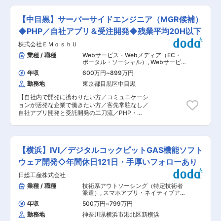
テム開発部（総勢65名）、男女比：男70%、女
ーバーの構築業務に従事していただきます。 ■作
30% ・配属予定の開発3課は課長：1名、実務担
業範囲： 詳細設計〜テスト 【変更の範囲：会社
当：24名で構成 入社後は「(株)ゲオホールディン
【中目黒】サーバーサイドエンジニア（MGR候補）
の定める業務】 ■特徴： スマートシティ実現の
グス」へ出向となります。業務内容やチームに変
ため安全・便利な移動スタイルを作ることを目指
◆PHP／自社アプリ＆受注開発◆残業平均20H以下
更はありませんが、当社の人事制度を適用するこ
しています。アプリ開発やサーバー構築経験があ
とによって、エンジニアが働きやすい環境を叶え
株式会社ＥＭｏｓｈＵ
る方を広く募集しています。 ■自社のエンジニア
ています。 ■就業環境 ・フルリモート・フルフ
育成機関「A-LABO」： 先端をゆく技術が求めら
業種 / 職種
Webサービス・Webメディア（EC・
レックスで柔軟な働き方が可能（コミュニケーシ
れる場に身をおくエンジニアのため「A-LABO」
ポータル・ソーシャル）
,
Webサービ
ョンを目的に月1〜2回出社） ・残業は月10〜15
という独自の育成機関・施設を用意し、知識・ス
ス系エンジニア（フロントエンド・サ
時間、有給消化率は73.5%（2023年度実績） ・
年収
600万円
~
899万円
ーバーサイド・フルスタック） スマホ
キル面の成長をバックアップ。基礎研修をはじ
年次・役職に関わらず「さん」付けで呼び合う環
アプリ・ネイティブアプリ系エンジニ
勤務地
東京都目黒区中目黒
め、スキルアップ、キャリアアップセミナー、エ
境で、和気あいあいとした雰囲気でコミュニケー
ア
ンジニア交流などを行えるスペースです。成長に
ションのストレスは少ないです ■評価制度 半期
【自社内で開発に携わりたい方／コミュニケーシ
合わせて新しいものを生み出す企画力、人を動か
ごとに「評価前面談」「フィードバック面談」を
ョンが活発な企業で働きたい方／客先常駐なし／
すプレゼン力、リーダー・マネージャークラスの
実施します。 評価前面談では、本人と上長とで評
自社アプリ開発と受託開発の二刀流／PHP・
育成など、テクニカル×ヒューマンスキルの両軸
価のすり合わせと次期目標設定を行い、評価後に
Go】 スマホアプリ・Webアプリ開発等を行う同
で育成に取り組んでいます。また「A-LABO」は
も上司からのフィードバックを行います。 複数の
社で、事業成長に向けた開発エンジニアの募集を
カフェのような落ち着いた空間設計で、自習の場
評価指標で総合的に評価し、努力・成果が給与に
行います。 ■業務内容 自社アプリ開発と受託開
として自由に利用しているエンジニアも多数。今
反映される仕組みです。 変更の範囲：会社の定め
発の双方に携わっていただきます。割合としては
後もさらに充実させていく方針。 ■当社につい
【横浜】IVI／デジタルコックピットGAS機能ソフト
る業務
受託開発が8割、自社アプリ開発が2割程度のイメ
て： 当社は、航空宇宙、自動車、電気電子通信、
ージです。客先常駐はなく、同社中目黒オフィス
ウェア開発◇年間休日121日・手厚いフォローあり
IT情報、エネルギー分野などの業界約300社の大
へ出社いただいての開発となります。リモートワ
手メーカーに技術を提供。まだ世に出ていない新
日総工産株式会社
ークは実施していないため、社内での活発なコミ
製品の開発など様々なプロジェクトに参画し、創
ュニケーションを大事にしながら日々社員全員で
業種 / 職種
技術系アウトソーシング（特定技術者
業から60年、日本のモノづくりを支え続けていま
高めあっています。 ■業務詳細 ・既存自社アプ
派遣）
,
スマホアプリ・ネイティブアプ
す。 試作〜資材調達〜開発設計〜製造（自社工
リのサーバーサイドの開発（mirumone,ミヤマア
リ系エンジニア 自動車・自動車部品・
場）とワンストップでお客様のご要望に対応でき
年収
500万円
~
799万円
車載製品
ユミのイラストアプリ等） ・新規自社アプリのサ
ることが最大の強み。 また、夕方町に流れる「夕
勤務地
神奈川県横浜市港北区新横浜
ーバーサイドの開発 ・アプリAPIの設計 / 開発 ・
焼け小焼け」の防災無線用のアンプは、全国約