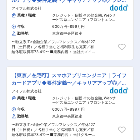
ルアプリ◆要件定義〜／キャリアアップ◎／フレッ
クス
アイフル株式会社
業種 / 職種
クレジット・信販 その他金融
,
Webサ
ービス系エンジニア（フロントエン
ド・サーバーサイド・フルスタック）
年収
600万円
~
899万円
スマホアプリ・ネイティブアプリ系エ
ンジニア
勤務地
東京都中央区銀座
〜独立系IT×金融企業／フルフレックス／年休127
日（土日祝）／各種手当など福利厚生も充実／有
給休暇取得率73.4%〜 ■業務内容： 当社のメイ
ンスマホアプリのアイフルアプリの開発業務をお
任せ致します。当部門の開発チームは、既存機能
のアップデートや新規機能について、営業部門と
連携を図りながら開発を行っています。iOS、
【東京／在宅可】スマホアプリエンジニア｜ライフ
Androidの開発チームで分かれており開発業務は
内製化を実現しております。要件定義から開発、
カードアプリ◆要件定義〜／キャリアアップ◎／フ
保守まで一貫して対応を行いますのでスマホアプ
レックス
アイフル株式会社
リエンジニアとしてのキャリアアップができる環
境です。機能ごとに担当が分かれており、仕様書
業種 / 職種
クレジット・信販 その他金融
,
Webサ
作成から開発まで対応いただきます。経験豊富な
ービス系エンジニア（フロントエン
メンバーが揃っておりますので、安心して経験を
ド・サーバーサイド・フルスタック）
年収
600万円
~
899万円
スマホアプリ・ネイティブアプリ系エ
積んでいただくことが可能です。 ■プロダクト：
ンジニア
勤務地
東京都中央区銀座
＜アイフルスマホアプリ＞ 借入や返済などの金融
手続きを24時間いつでも・それだけで完結できる
〜独立系IT×金融企業／フルフレックス／年休127
利便性を提供しております。金融サービスのデジ
日（土日祝）／各種手当など福利厚生も充実／有
タル化を推進することで、誰もが自分らしく生き
給休暇取得率73.4%〜 ■業務内容： 当社グルー
られる社会やファイナンシャル・インクルージョ
プ会社のライフカードスマホアプリの開発業務を