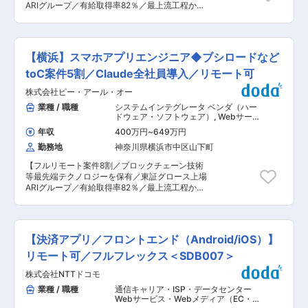
ARIグループ／有給取得率82％／最上流工程から
え、エンジニアリング組織全体の課題解決と成長
参画】 ■業務内容： ・当社は、プライムベンダ
戦略の立案・実行を行い、プロダクトの品質・ス
ーとして顧客の多様なITシステムの企画、提案、
ピード向上を支援していただきます。 ■ポジショ
開発、運用を手掛けています。 ・モバイルアプリ
ン魅力： （1）エンジニア組織の再構築を主導 テ
（iOS／Android）において、営業と連携し、提案
クロスは成長フェーズにあり、エンジニアリング
【横浜】スマホアプリエンジニア◆ブシロードなど
活動、開発プロジェクトの計画立案、推進とプロ
組織の再構築と強化が大きなテーマとなっていま
ジェクトリードをお任せいたします。 ■担当プロ
toC案件5割／Claude全社員導入／リモート可
す。VPoEとして、経営陣と連携しながら、エン
ジェクト例： ・ゲームプラットフォーム「ブシ
ジニアチームを最適化し、強固な開発基盤を作り
株式会社ピー・アール・オー
モ」の初期開発、エンハンス開発、インフラ構
上げることで、プロダクトの成功に直接貢献でき
築、運用保守 ・累計3000万ダウンロードを超え
業種 / 職種
システムインテグレータ ベンダ（ハー
ます。チームの成長と技術の発展においてリーダ
るスマホアプリのiOS／Androidアプリ初期開発
ドウェア・ソフトウェア）
,
Webサー
ーシップを発揮できるポジションです。 （2）次
・サーバサイド連携を伴う各種iOS／Androidアプ
ビス系エンジニア（フロントエンド・
世代ゲーム開発を支える 人気IPを活かし、世界に
年収
400万円
~
649万円
サーバーサイド・フルスタック） スマ
リの初期開発、エンハンス開発・運用保守 ・自社
通用するKAWAIIを届けるためのプロジェクトに、
ホアプリ・ネイティブアプリ系エンジ
勤務地
神奈川県横浜市中区山下町
スマホアプリ開発 など ※開発規模や期間は案件に
技術的リーダーとして深く関わることができま
ニア
よります。 ■ARIグループについて〈AI×クラウド
す。 ■採用メッセージ： テクロスは「世界に通
【フルリモート案件8割／ブロックチェーン技術
×DX〉 ARIグループは、クラウド技術とデータ・
用するKAWAIIを届ける」をビジョンに掲げ、数多
等最先端テクノロジーを保有／東証グロース上場
AI活用を中核としたDXおよびBXを推進していま
くのオリジナルIP作品を開発・運営し、事業を拡
ARIグループ／有給取得率82％／最上流工程から
す。 2026年時点で東証グロース市場に上場して
大してきました。今後も自社オリジナルIPを基に
参画】 ■業務内容： ・お客様のビジネスモデル
おり、AI技術を駆使して企業の課題解決や業務効
したヒット作を生み出し続けるため、次世代のゲ
やユーザーを理解し、クライアントのスマートフ
率化を推進しています。 ■当社のAI活用について
ーム開発をリードする優秀なメンバーを募集して
ォンアプリ（iOS／Android）の設計、開発、実装
・全社員にAIエージェントを標準導入し、日常業
います。共に高みを目指す仲間をお待ちしており
をお任せします。 ・iOS／Androidアプリの設
務から開発・コンサルまでAIと協働する“AIネイテ
【決済アプリ／フロントエンド（Android/iOS）】
ますので、お気軽にご応募ください。 変更の範
計、開発、実装だけにとどまらず、サービス起点
ィブ組織”を実現。 GitHub CopilotやClaude、
囲：会社の定める業務
で最適な技術の選定や導入の推進もお任せしま
リモート可／フルフレックス＜SDB007＞
Microsoft 365 Copilotなど複数のAIを使い分ける
す。 例：各種ログの分析基盤、Push通知基盤、
「マルチAI活用」で生産性と提案力を大幅向上。
株式会社NTTドコモ
ABテスト基盤、開発標準やライブラリ管理など
単純作業はAIに任せ、社員は上流の設計や課題解
■担当プロジェクト例： ・飲料メーカーポイント
業種 / 職種
通信キャリア・ISP・データセンター
決など、より価値の高い業務に集中できる環境で
カードアプリ開発 ・スポーツ協会デジタル会員証
Webサービス・Webメディア（EC・
す。 ※Anthoropicとのリセラー契約も締結してお