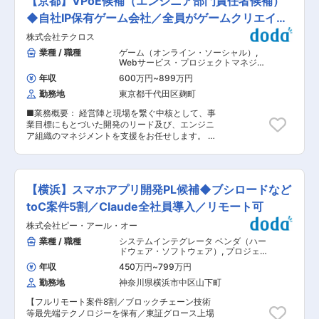
【京都】VPoE候補（エンジニア部門責任者候補）
職場です。 変更の範囲：会社の定める業務
善（開発効率化、サービス品質向上、サービス安
中心に、製造・飲食・医療・公共など様々な業
定化） 変更の範囲：会社の定める業務
◆自社IP保有ゲーム会社／全員がゲームクリエイタ
界・企業と取引。親会社を持たない独立系の強み
を活かし、サービス・顧客を限定することなく幅
ー
株式会社テクロス
広い開発に携わっています。 【会社設立から変わ
業種 / 職種
ゲーム（オンライン・ソーシャル）
,
らない経営目標】 ◇コンピューター技術のスペシ
Webサービス・プロジェクトマネジャ
ャリスト集団を目指す 後輩の技術指導や勉強会を
ー スマホアプリ・ネイティブアプリ系
自主的に開催するなど、社員は常に技術力の向上
年収
600万円
~
899万円
エンジニア
に努めています。他にも会社として資格取得奨励
勤務地
東京都千代田区麹町
制度を設け、社員のスキルアップを全面的にサポ
ートしています。 ◇社会から好意的に評価される
■業務概要： 経営陣と現場を繋ぐ中核として、事
企業を目指す 案件のリピート率は9割と、お客様
業目標にもとづいた開発のリード及び、エンジニ
から厚い信頼をいただいています。これから
ア組織のマネジメントを支援をお任せします。 ・
も”技術をもって人々の幸せ・社会の発展に貢献
エンジニア組織の課題発見／解決、および成長戦
できる企業”として成長し続けます。 変更の範
略の立案／実行 ・開発チームの体制構築、および
囲：会社の定める業務全般
付随する他部署／上層部／外注会社とのコミュニ
ケーション ・エンジニアメンバーのピープルマネ
【横浜】スマホアプリ開発PL候補◆ブシロードなど
ジメントに関わる業務（1on1、目標設定・評価、
キャリアプラン、チームビルディング等） ・エン
toC案件5割／Claude全社員導入／リモート可
ジニア組織の育成／評価制度の設計（管理部門と
株式会社ピー・アール・オー
連携）など ■開発環境： ・開発言語：PHP／
C++／C#／JavaScript ・フレームワーク：
業種 / 職種
システムインテグレータ ベンダ（ハー
Laravel／Unity／Cocos2d ■ポジションミッショ
ドウェア・ソフトウェア）
,
プロジェク
ン： VPoEのミッションは、プロダクトの成長を
トマネジャー（Web・オープン系・パ
年収
450万円
~
799万円
ッケージ開発） スマホアプリ・ネイテ
支えるためにエンジニアリング組織を強化し、持
ィブアプリ系エンジニア
勤務地
神奈川県横浜市中区山下町
続的な開発体制を構築することです。エンジニア
チーム約20名をリードし、技術力の向上と組織の
【フルリモート案件8割／ブロックチェーン技術
生産性最大化を目指します。短期的なプロダクト
等最先端テクノロジーを保有／東証グロース上場
の品質向上に加えて、長期的な組織の成長を見据