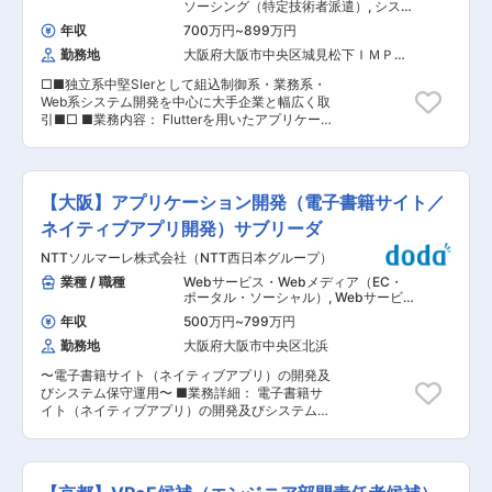
Flutter／React Native／Firebase など ■案件例
ソーシング（特定技術者派遣）
,
システ
ィ、運用設計までスキルの幅を拡大可能。 伝統的
・クラウド型勤怠管理システム開発 → 打刻、シ
ムエンジニア（Web・オープン系・パ
な保険の枠を超え、「InsurhealthR」で顧客体験
年収
700万円
~
899万円
ッケージ開発） スマホアプリ・ネイテ
フト管理、残業計算、給与連携などをクラウドで
を高める社会的意義の大きい仕事です。 チームワ
ィブアプリ系エンジニア
勤務地
大阪府大阪市中央区城見松下ＩＭＰビ
提供 ・ECサイト検索エンジン最適化システム開
ークを実感でき、技術・プロジェクト推進の両面
ル（１５階）
発 → 商品検索の精度向上、レコメンド機能、
で着実に成長できます。 変更の範囲：会社の定め
□■独立系中堅SIerとして組込制御系・業務系・
SEO対応 ・データセンター機器管理システム開発
る業務
Web系システム開発を中心に大手企業と幅広く取
→サーバー・ネットワーク機器の稼働監視、障害
引■□ ■業務内容： Flutterを用いたアプリケーシ
通知、構成管理 ※スマホアプリ案件例：電子決済
ョン開発プロジェクトのチームリーダーをお任せ
アプリ、スマート家電制御アプリ、屋内ナビゲー
します。現状当社メンバ、パートナーを含め複数
ションアプリなど ■働き方 ・自社内開発案件比
名体制です。 ■働く魅力： ・プレイングマネー
率：70％以上 ・フレックスタイム制（コアタイ
ジャーの立場で、要件定義から保守フェーズまで
ム10:00〜15:00） ・平均残業時間：月20時間以
【大阪】アプリケーション開発（電子書籍サイト／
担当 ・お客様との距離も近く、様々な経験が積め
内 ・離職率6％以下 ■魅力 入社当初はJava／C#
る点 ・管理系、技術系と複数のキャリアが描ける
ネイティブアプリ開発）サブリーダ
を用いた業務アプリの開発を中心に担当し、2〜3
点 ■入社後とスキルアップのフォロー体制： ・
年目以降は要件定義や顧客折衝にもチャレンジ。
NTTソルマーレ株式会社（NTT西日本グループ）
既存メンバ、営業でオンボード支援を行い、プロ
希望に応じて、クラウド連携やスマホアプリ案件
ジェクトの早期定着、業務理解の観点でサポート
業種 / 職種
Webサービス・Webメディア（EC・
（勤怠アプリ、家電制御アプリなど）にも携わっ
・顧客支援のみに留まらず、当社が顧客となり協
ポータル・ソーシャル）
,
Webサービ
ていただけます ■当社について： ・同社は、横
力会社を巻き込んだビジネスの拡大 ・社内での技
ス系エンジニア（フロントエンド・サ
浜・みなとみらいに本社を構える独立系SI企業で
年収
500万円
~
799万円
ーバーサイド・フルスタック） スマホ
術共有や資格取得制度を通じた継続的なスキルア
す。複合機や車載機器などの組込系開発に加え、
アプリ・ネイティブアプリ系エンジニ
勤務地
大阪府大阪市中央区北浜
ップの社内的支援 ・プロジェクトの推進及び、新
スマホアプリやクラウドサービスなどの先端技術
ア
たなビジネスの創造に貢献できる方を求めていま
にも対応。特に自社内での請負開発が7割以上を
〜電子書籍サイト（ネイティブアプリ）の開発及
す。 ■期待すること： ・営業、ほかメンバと協
占め、エンジニアが集中できる環境を整えていま
びシステム保守運用〜 ■業務詳細： 電子書籍サ
力し、ビジネスを広げていくこと ・継続的なスキ
す。精密機器メーカー、光学機器メーカー、NTT
イト（ネイティブアプリ）の開発及びシステム保
ルアップに対する意欲 ■配属先について： 東日
各グループ会社、自動車部品メーカー、電機メー
守運用 ≪詳細≫ ■開発チームのサブリーダとし
本支社統括本部 東京支社 ＜採用背景＞お客様か
カー等との直取引を多数実現しており、上流工程
てプロジェクト横断でのメンバのフォロー、育成
らの案件依頼が増加しており、増員となります。
から関われる案件が豊富。アジャイル開発を導入
■個別開発のプロジェクト管理（要件定義〜開
■当社について： 【技術力を誇りに1984年の創
し、技術提案や改善活動にも積極的に取り組める
発、リリース、リリース直後サポート） ■業務改
業以来、安定経営】 独立系SIerとして大手企業を