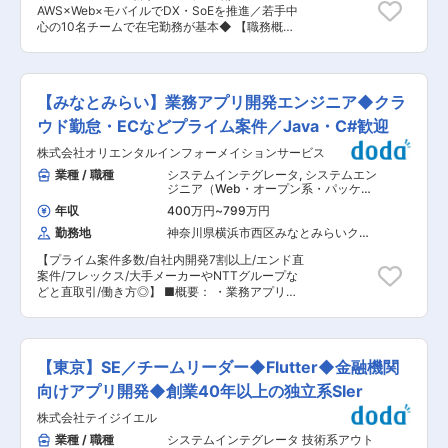
理解していただき、その後については、具体的な
トマネジメント研修や資格取得支援（PMPなど）
AWS×Web×モバイルでDX・SoEを推進／若手中
業務を担当していただきます。担当箇所はなるべ
を用意。マネジメントスキルをさらに磨ける環境
心の10名チームで在宅勤務が基本◆ 【職務概
くローテーションし適正などを判断していきま
です。 ◇多様な案件に挑戦：Webアプリ、ネイテ
要】 SOMPOひまわり生命の「健康応援企業」へ
す。また同時に実務を通じて能力開発できるよう
ィブアプリ、業務システムなど幅広いプロジェク
の変革をシステムで支えるポジションです。 健康
に未経験な分野にもチャレンジしていただきま
トで、リーダーとしての経験を積めます。 ■組織
サービスおよび代理店システム領域にて、ポータ
す。 ・1〜3年 複数のエンジニアで取り組む課題
構成： システム開発部：40名（男女比3：1） 変
ルサイトの機能追加、新商品対応、既存システム
がある際には、その小チームのリーダー経験やリ
【みなとみらい】業務アプリ開発エンジニア◆クラ
更の範囲：会社の定める業務
改修など複数案件をユーザー部門と一体で推進。
ーダーのサポート下でサブリーダーとしての役割
UXを重視した柔軟でクイックな開発で、上流か
ウド勤怠・ECなどプライム案件／Java・C#歓迎
にもチャレンジしていただきます。 ・3〜5年 リ
ら保守まで一気通貫に関与し、顧客の健康維持・
ードエンジニアが担えるように実務と座学、目標
株式会社オリエンタルインフォーメイションサービス
増進につながる価値提供を加速します。 【職務詳
設定、部内の研究テーマに取り組んでいただきま
細】 ・ビジネス部門と協働し、要件定義／システ
業種 / 職種
システムインテグレータ
,
システムエン
す
ム設計／工数見積／テスト・リリース計画を策定
ジニア（Web・オープン系・パッケー
・開発パートナーと連携し、製造／テスト／本番
ジ開発） スマホアプリ・ネイティブア
年収
400万円
~
799万円
プリ系エンジニア
ローンチ／保守運用をリード ・関連グループとの
勤務地
神奈川県横浜市西区みなとみらいクイ
調整、パートナー管理・マネジメント、品質／進
ーンズタワーＢ（１８階）
捗／リスクの統制 ・Web／モバイル、Web API連
【プライム案件多数/自社内開発7割以上/エンド直
携、クラウド（AWS）を活用したSoE開発の推進
案件/フレックス/大手メーカーやNTTグループな
・アジャイルな進め方とBacklog、Google Chat
どと直取引/働き方◎】 ■概要： ・業務アプリ開
／Microsoft Teamsを用いた迅速なコラボレーシ
発を中心に、要件定義から設計・開発・運用まで
ョン ・技術要素：Java／Ruby／PHP、Spring／
幅広く担当いただきます。 ※スマホアプリ（iOS
Ruby on Rails／Laravel／LIFF、nginx／
／Android）開発案件へのアサイン可能性あり。
Apache、Amazon Linux 等 【働く環境・成長機
■業務詳細 ・業務アプリの設計・開発・運用 ・
会】 若手中心の10名チームで在宅勤務が基本。
【東京】SE／チームリーダー◆Flutter◆金融機関
要件定義・設計・実装・テスト・保守 ・顧客との
コミュニケーションツールを積極活用し、活気あ
技術折衝・改善提案 ・アジャイル開発（2週間ス
向けアプリ開発◆創業40年以上の独立系SIer
る開発体制です。 新サービス投入やポータル改善
プリント） ・UI/UX設計・クラウド連携 ■スキル
が継続的に計画されており、複数案件で上流〜下
株式会社テイジイエル
キーワード Java／C#／.NET／SQL／AWS／Git
流まで経験を積めます。 DX／Mode2／SoE領域
※スマホアプリ案件の場合：Swift／Kotlin／
業種 / 職種
システムインテグレータ 技術系アウト
におけるクラウド設計、API設計、セキュリテ