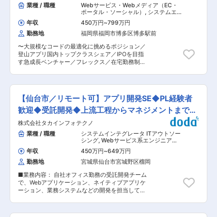
ではクライアントの開発体制強化を目的とした内
業種 / 職種
Webサービス・Webメディア（EC・
の幅広い人材サービスを提供しています。全国に
製化支援のご依頼も増加しており、技術支援やチ
ポータル・ソーシャル）
,
システムエン
広がるネットワークを活かし、大手メーカーから
ームビルディングの観点のプロジェクトにも携わ
ジニア（Web・オープン系・パッケー
専門性の高い企業まで、多様な活躍のステージを
年収
450万円
~
799万円
ジ開発） スマホアプリ・ネイティブア
っていただく可能性がございます。 ■業務詳細：
提供しています。 ■グループ方針 当社グループ
プリ系エンジニア
勤務地
福岡県福岡市博多区博多駅前
スマホアプリエンジニアとして、以下の工程に携
は「働く機会と希望を創出する」というミッショ
わっていただきます。 【具体的には】 ・要件定
ンに基づき、企業と人の成長を支援する人材ソリ
〜大規模なコードの最適化に挑めるポジション／
義・仕様設計 ・開発言語・フレームワーク・アー
ューションサービスで、働く人が働きがいを持
登山アプリ国内トップクラスシェア／IPOを目指
キテクチャの選定 ・iOS（Swift）または
ち、成長していける職場を作り上げていくととも
す急成長ベンチャー／フレックス／在宅勤務制度
Android（Kotlin）アプリの開発実装 ・コードレ
に、社会変化や産業構造変化に対応できるサービ
あり／年間休日120日／独自の「社内登山制度」
ビューおよび単体テストの実施 ・顧客との仕様調
スの提供を目指し、「高い成長力のある企業グル
など福利厚生も充実◎〜 ■業務内容 登山・アウト
整・技術的な提案 ・チームビルディング、開発支
ープに変革する」ための取り組みを推進していま
ドアアプリ「YAMAP」のiOS版において、次の10
援（内製化サポート含む） ・リリース対応・保守
す。 変更の範囲：会社の定める業務
年を見据えたアプリ全体の基盤刷新、および新機
運用支援 など 部署間を超えて、マーケティング
【仙台市／リモート可】アプリ開発SE◆PL経験者
能の設計・開発をご担当いただきます。 大規模な
リサーチ等を行った上で開発プロジェクトを進め
コードの最適化に挑めるポジションです。 ■具体
歓迎◆受託開発◆上流工程からマネジメントまで挑
ることもあり、お客様やユーザーに喜ばれる高品
的には ・iOSアプリケーションの品質向上および
質なものづくりに携わりたい方には最適な環境で
戦可
株式会社タカインフォテクノ
モダンなアーキテクチャの推進 ・ユーザー体験を
す。 ※スキル・ご志向性に応じて自社内の案件に
向上させるための新機能開発 ・Objective-Cから
業種 / 職種
システムインテグレータ ITアウトソー
アサイン予定です。 ※スマホアプリ開発だけでは
Swiftへのリプレイス、およびSwiftConcurrency
シング
,
Webサービス系エンジニア
なく、望むキャリアに合わせてフルスタックに対
への移行 ・Xcode26対応、Swift5→6対応、
（フロントエンド・サーバーサイド・
応いただくことも可能です。ご自身のスキルの幅
年収
450万円
~
649万円
フルスタック） スマホアプリ・ネイテ
Liquid Glass対応 ■充実した福利厚生 ◎そとあそ
を広げ、マルチにご活躍できる環境です。 ■開発
ィブアプリ系エンジニア
勤務地
宮城県仙台市宮城野区榴岡
び支援金：半年に一度アウトドアやキャンプ等に
環境： ・インフラ：AWS, オンプレミス ・OS：
かかった費用を補助 ◎アウトドア用品貫出：会社
RHEL/CentOS, AmazonLinux ・言語：PHP,
■業務内容： 自社オフィス勤務の受託開発チーム
にある豊冨なアウトドア用品を無料貸出 ◎社員割
Java, JavaScript, Swift, Kotlin, Python ・開発ツ
で、Webアプリケーション、ネイティブアプリケ
引制度：ECサイトでの購入の際には社貝割引を適
ール：Git, Jenkins, Ansible, Vagrant, Ansible,
ーション、業務システムなどの開発を担当してい
用 ◎社内登山：平日の業務時間を使って希望者を
Docker, AWS ECS/EKS/ECR ・コミュニケーショ
ただきます。 要件定義、基本設計、詳細設計、開
集い、みんなで登山をしています。（レンタカー
ン・プロジェクト管理：Redmine, Chatwork,
発、テスト、運用保守まで、上流から下流まで幅
代等は会社負担） ◎新メンバー交流ランチ、おな
Slack, Zabbix, Nagios 変更の範囲：会社の定める
広い工程に携わります。ご経験に応じて、プロジ
かま歓迎TGIF ■当社の魅力 ◇当社はアウトドア