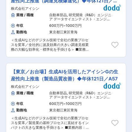
産性向上推進（調達見積爆速化）◆年休121日／
顧客訪問し、技術紹介や実証実験の取りまとめ、
けポータルサイトの運用・改善 ・Salesforce
説明等も行います。 ◇研究開発成果の知財化・学
A63
株式会社アイシン
Experience Cloudをベースにしたポータルの品質
会発表（国際学会を推奨） ◇成長に合わせ、研究
向上・機能追加 ・顧客支店でのUI/UX改善や新サ
業種 / 職種
自動車部品
,
研究開発（R&D）エンジニ
開発プロジェクトや顧客への生成AI導入プロジェ
ービス企画 ・コンテンツ拡充（マニュアル、動画
ア データサイエンティスト・エンジニ
クトの管理、後進の育成 ■ポジションのアピール
等）や社内運用体制の整備支援 ３．全社横断的な
アリング
ポイント： ◎注目度の高い生成AIに関するアカデ
年収
600万円
~
1000万円
改善・DX活動 ・部署を横断した業務改善、ITリ
ミックな貢献と、顧客実装を通じた実課題把握・
勤務地
東京都江東区青海
テラシー向上活動 ■仕事の魅力 ・現場の変革を
社会貢献を共に経験できます。 ◎AI研究用スーパ
実感できる →導入した仕組みが実際の製造現場
ーコンピュータを用いて研究開発できます。
＜生成AIなどのデジタル技術で全社の業務プロセ
や顧客対応を変え、成果として表れます ・上流か
（A100 GPU x 928枚） ■職場環境： リモートワ
スを変革／全社的に波及効果の大きい調達見積業
ら下流まで一気通貫で関われる →課題発見から
ーク：週半分以上可能 変更の範囲：会社の定める
務の大幅な効率化・標準化を手掛ける＞ ■業務内
企画、選定、導入、定着まで一貫して携われます
業務
容： 調達見積プロセスにおける図面類似検索・見
・最新技術に挑戦できる →Salesforce、RPA、
積プロセス自動化の技術開発を担当。図面からの
SaaS、将来的には生成AIなど、トレンド技術を
特徴抽出・大規模品番の類似検索エンジン構築・
現場に実装可能 ・全社横断した広い視点で提案で
過去見積実績を活用した見積支援など、調達プロ
きる →全社横断のDXを予算に縛られず自由に
【東京／お台場】生成AIを活用したアイシンGの生
セスの高度化を推進します。 ■業務詳細： 【大
推進でき、幅広いメンバーへのアプローチが可能
規模類似検索】 数百万品番規模の図面に対する形
産性向上推進（製造品質改善）◆年休121日／A57
です 【開発環境・現場】 ■チーム体制 ・配属：
状特徴量ベースの類似検索エンジン構築、検索精
情報システム室 ・室長：１名、基幹システム開発
株式会社アイシン
度の評価・改善 【見積支援AI】 類似図面と過去
担当：１明、端末管理担当：１名、DX推進担
見積実績のマッチング、見積根拠の提示、AIエー
業種 / 職種
自動車部品
,
研究開発（R&D）エンジニ
当：２名、社内インフラ担当：１名（2025年4月
ジェントによる見積効率化 【図面特徴抽出】 品
ア データサイエンティスト・エンジニ
時点） ・平均年齢：45.8歳（2025年4月時点）
番・形状特徴・寸法の自動認識、類似検索に最適
アリング
■開発環境 〈サーバー環境〉Vmware vSphere
年収
600万円
~
1000万円
化した特徴量設計 【検索精度の継続改善】 フィ
〈VDI環境〉Ctrix Xenserver 〈システム環境〉
勤務地
東京都江東区青海
ードバックループ設計、特徴量・類似度指標のチ
OS：Windows DB：SQLServer 開発言語等：
ューニング、類似根拠の可視化 【チーム連携】
ClassicASP、C、C#、VB、Javascript、XML 変
＜生成AIなどのデジタル技術で全社の業務プロセ
業務部門・外部パートナーとの要件調整 ■組織の
更の範囲：会社の定める業務
スを変革／製造業の基幹プロセスに直結するイン
ミッション： BRデジタル革新部は、生成AIを始
パクトの大きな業務を手掛ける＞ ■業務内容：
めとしたデジタル技術で全社の業務プロセスを変