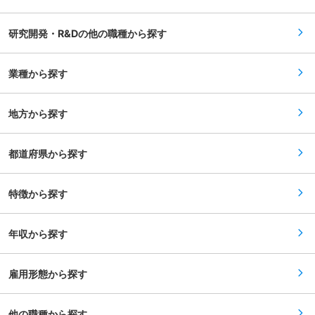
務内容：※ご経験／スキルに合わせ詳細業務を決
進などをお任せ致します。 尚、他部門やベンダー
定します 世界レベルの自動運転・運転支援システ
等、様々な関係者とコミュニケーションをとりな
ム実現に向け、AI開発に必要なMLOps環境や関連
がら業務を進めていきます。海外現地法人へのデ
研究開発・R&Dの他の職種から探す
ソフトウェアの開発と運用を担っていただきま
モンストレーションや海外研究機関との共同研究
す。 データ取得・前処理・学習・評価・デプロ
等、海外とのやりとりも発生する場合がありま
イ・監視までのエンドツーエンドをつなぐ「開発
す。 ■開発ツール： C/C++, Python, ROS/ROS2,
と運用の土台」を設計・構築し、AIモデルの品質
業種から探す
PCL (Point Cloud Library), OpenCV,
と更新スピードを継続的に高めることが使命で
MATLAB/Simulink 等 変更の範囲：専門性や適
す。 ・データ収集戦略の検討と実行 ・データ管
性、会社ニーズなどを踏まえ、会社が定める業務
理、クレンジング、前処理など一連のパイプライ
への配置転換を命じる場合があります。
地方から探す
ン設計と開発 ・AI学習／評価環境の開発・運用
・自動運転・運転支援システムのテスト（シミュ
レーション、実車など） ・モデルのモニタリン
グ、再学習環境の構築と運用 ※自動運転・運転支
都道府県から探す
援の更なる革新のための各AI応用機能の研究開発
業務、および、大学や国内外企業との共同研究開
発の推進などをお任せ致します。 尚、他部門やベ
特徴から探す
ンダー等、様々な関係者とコミュニケーションを
とりながら業務を進めていきます。海外現地法人
へのデモンストレーションや海外研究機関との共
同研究等、海外とのやりとりも発生する場合があ
年収から探す
ります。 ■開発ツール： Python, C++, PyTorch,
Weights & Biases, ROS2, AWS/GCP, Git/GitHub
Enterprise, CARLA, MATLAB 等 変更の範囲：専
門性や適性、会社ニーズなどを踏まえ、会社が定
雇用形態から探す
める業務への配置転換を命じる場合があります。
他の職種から探す