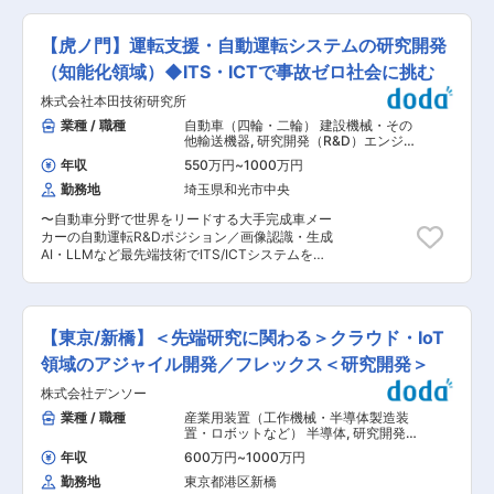
務内容： 世界初レベルの自動運転・運転支援シス
推進していただきます。 また、自らの研究成果を
しています。クルマを乗る時に必ず発生してしま
テム実現に向けて重要となる、コンピュータビジ
国際学会や学術論文などを通じて積極的に発信
う事故リスクを極限までゼロに近づけることがミ
ョン・機械学習モデルの設計・学習・評価・実装
【虎ノ門】運転支援・自動運転システムの研究開発
し、Hondaの量子技術研究のプレゼンス向上にも
ッションです。単に高機能化するだけではなく、
までを一貫して担っていただきます。エッジデバ
貢献していただくことを期待しています。 変更の
必要な機能を広く普及可能なコストで実現するこ
（知能化領域）◆ITS・ICTで事故ゼロ社会に挑む
イス向けのモデル開発のみならず、ワールドモデ
範囲：会社の定める業務
とも同時に求められます。 「安心して自由に移動
ル等の基盤モデル領域も含めた要素研究や学習手
株式会社本田技術研究所
する喜び」を全てのお客様に提供するために、世
法の開発など、研究開発フェーズから「実車搭
界に先駆けて安全・安心・環境負荷軽減の高い価
業種 / 職種
自動車（四輪・二輪） 建設機械・その
載・量産・運用」を見据えたモデル開発や学習手
値を持つITS/ICTシステムを研究開発し、商品化
他輸送機器
,
研究開発（R&D）エンジニ
法の構築、評価がミッションです。 ■業務詳細：
を目指しています。 クルマを通して笑顔になる人
ア データサイエンティスト・エンジニ
◇End-to-End (E2E) の自動運転/運転支援向けモ
年収
550万円
~
1000万円
アリング
を一人でも増やすために、各地域向けに最適化さ
デルの設計・実装 ◇VLA/ワールドモデル等の自
勤務地
埼玉県和光市中央
れるベースとなる商品開発から最先端の技術開発
動運転・運転支援領域への応用研究・実装 ◇機械
まで、「グローバルのHonda四輪開発をリードす
学習モデルの学習に関するアルゴリズム開発
〜自動車分野で世界をリードする大手完成車メー
る仲間」を求めています。 ■業務内容： 先進安
◇E2Eモデルのアプリケーション ◇推論モデルを
カーの自動運転R&Dポジション／画像認識・生成
全支援システム（運転支援・自動運転・駐車支
車両ECUへ適用するための最適化軽量化・高速化
AI・LLMなど最先端技術でITS/ICTシステムを開
援）と視界支援システムにおけるOTA（Over The
（Pruning, Quantization等） ■開発ツール：
発し、事故ゼロと自由なモビリティを実現〜 ■募
Air：車両などのデバイスのソフトウェアを無線通
Python, C++, PyTorch, TensorFlow, Docker,
集背景 Hondaではすべての人に事故ゼロと自由な
信で更新）適応に際する、プロジェクトマネージ
Kubernetes, AWS/GCP, Git/GitHub Enterprise 等
移動の喜びを提供するため、「ドライバーが心か
メントを行っていただきます。 ■業務詳細： ◇
変更の範囲：会社の定める業務
ら信頼でき」「思わず出かけたくなる」をコンセ
各開発部門の開発プロジェクトマネージメント ◇
【東京/新橋】＜先端研究に関わる＞クラウド・IoT
プトに自動運転システムの研究開発を行っていま
アジャイル開発シフトにむけたプロセスのセット
す。 クルマを乗る時に必ず発生してしまう事故リ
領域のアジャイル開発／フレックス＜研究開発＞
アップ ◇開発リスクの査定、エスカレーション ※
スクを極限までゼロに近づけることがミッショ
専門性や適性、会社ニーズなどを踏まえ、会社が
株式会社デンソー
ン。単に高機能化するだけではなく、必要な機能
定める業務への配置転換を命じる場合がありま
を広く普及可能なコストで実現することも同時に
業種 / 職種
産業用装置（工作機械・半導体製造装
す。 ■魅力・やりがい： ・Honda Sensing、自
求められます。 「安心して自由に移動する喜び」
置・ロボットなど） 半導体
,
研究開発
動運転、自動駐車、視界支援領域において、業界
を全てのお客様に提供するために、世界に先駆け
（R&D）エンジニア Webサービス・プ
の中でもトップクラスの性能とスピードで新技術
年収
600万円
~
1000万円
ロジェクトマネジャー
て安全・安心・環境負荷軽減の高い価値を持つ
の上市を行なっており、業界をリードできるポジ
勤務地
東京都港区新橋
ITS/ICTシステムを研究開発し、商品化すること
ションを担う可能性を秘めております。 ・最先端