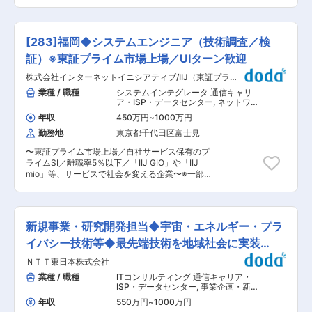
設計図面に対する製造性評価をAIで支援する技術
革するための開発・実装を担う組織です。本ポジ
開発を担当。図面からの情報抽出・製造ルールに
ションは調達・見積プロセスにおけるAIエージェ
基づく自動チェック・過去品質不具合との照合な
ント開発チームへの配属を想定しており、図面類
ど、製造品質の向上に直結するAIエージェントの
似検索と見積プロセスの自動化に関する技術開発
[283]福岡◆システムエンジニア（技術調査／検
設計・実装を推進します。 ■業務詳細： 【製造
を担っていただきます。 ■業務での英語使用：
性評価AI】 製造ルール・品質不具合に基づく設計
証）※東証プライム市場上場／UIターン歓迎
メール／ほとんどない 資料・文書読解／時々ある
形状の自動チェック、素材・工法ごとの判断ロジ
電話会議・商談／ほとんどない 駐在／基本的にな
株式会社インターネットイニシアティブ/IIJ（東証プライ
ック設計・実装 【製造知見の構造化】 図面・仕
い ■業務のやりがい： ・数百万品番規模の図面
ム）
様書・不具合履歴を横断活用するナレッジ基盤構
業種 / 職種
システムインテグレータ 通信キャリ
資産を対象に、類似検索・自動認識を実現する技
築、製造ルールの体系化 【図面情報抽出】 OCR
ア・ISP・データセンター
,
ネットワー
術的チャレンジ ・調達見積業務の大幅な効率化・
＋レイアウト解析による形状・注記・寸法の自動
クエンジニア（設計構築） 研究開発
標準化という、全社的に波及効果の大きいテーマ
年収
450万円
~
1000万円
（R&D）エンジニア
認識 【設計・製造連携】 製造性チェック結果の
・年間数万件規模の実業務に適用されるため、技
勤務地
東京都千代田区富士見
可視化・修正提案、設計変更の製造影響評価 【チ
術改善の効果を定量的に実感できる開発環境 ■募
ーム連携】 業務部門・外部パートナーとの要件調
集背景： 年間数万件規模の調達見積業務におい
〜東証プライム市場上場／自社サービス保有のプ
整 ■組織のミッション： BRデジタル革新部は、
て、数百万品番規模の図面資産から類似図面を選
ライムSI／離職率5％以下／「IIJ GIO」や「IIJ
生成AIを始めとしたデジタル技術で全社の業務プ
定し、過去実績に基づく見積を行っています。図
mio」等、サービスで社会を変える企業〜※一部在
ロセスを変革するための開発・実装を担う組織で
面類似検索の高精度化と見積プロセスの自動化に
宅可 ■職務内容： 事業部の3年から5年先を見据
す。本ポジションは製造プロセスにおけるAIエー
より、調達業務の大幅な効率化・標準化が見込ま
えた、新規ビジネスを推進していく上で必要とな
ジェント開発チームへの配属を想定しており、図
れることから、この変革を加速するため、マルチ
る技術の調査検証を担当して頂きます。検証テー
面解析・製造性評価を起点に設計・製造間のプロ
モーダルAIを活用した調達プロセス高度化の領域
マはネットワークやクラウド、アプリケーション
セス高度化を担っていただきます。 ■業務での英
新規事業・研究開発担当◆宇宙・エネルギー・プラ
で即戦力となる人材を募集します。 変更の範囲：
など、ニーズとシーズのバランスを考慮し半期ご
語使用： メール／ほとんどない 資料・文書読解
技術職・事務職・技能職業務
とに決定します。またプロジェクトに携わる現場
イバシー技術等◆最先端技術を地域社会に実装
／時々ある 電話会議・商談／ほとんどない 駐在
部隊の裏方として、技術的な支援を行って頂くこ
／基本的にない ■業務のやりがい： ・多様な素
※G3015
ＮＴＴ東日本株式会社
ともあります。新しくできた人数も少ない部署で
材・工法にわたる製造プロセスの判断精度をAIで
すので、将来的には課の中心メンバーとして活躍
業種 / 職種
ITコンサルティング 通信キャリア・
高度化する技術的チャレンジ ・品質向上・リード
して頂きたいと思います。 ★魅力★ ・ 一定期間
ISP・データセンター
,
事業企画・新規
タイム短縮など製造業の基幹プロセスに直結する
集中して特定の技術に取り組むことができる点 ・
事業開発 研究開発（R&D）エンジニア
インパクトの大きさ ・製造現場と密接に連携し、
年収
550万円
~
1000万円
将来を見据えた新しい技術に取り組むことができ