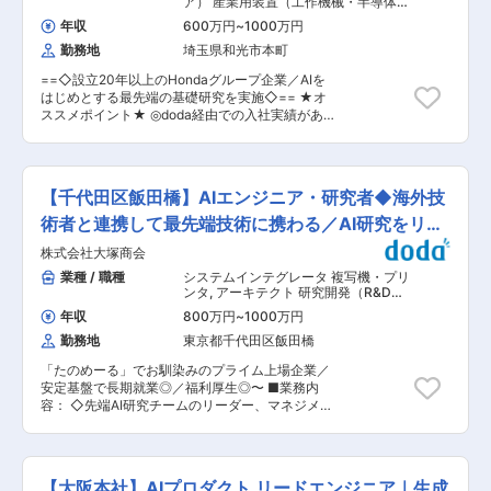
ア） 産業用装置（工作機械・半導体製
び社会実装をミッションとしています。 ・業界・
学やアカデミックパートナーとの共同研究を通じ
造装置・ロボットなど）
,
研究開発
業務特化型AI 特定業界・特定業務に蓄積された専
年収
600万円
~
1000万円
（R&D）エンジニア 基礎研究・先行開
て、次世代AIを軸に新技術領域のフロンティア研
門知識、業務文書、現場ノウハウ、熟練者の判断
発・要素技術開発
勤務地
埼玉県和光市本町
究に取り組んでいます。活動理念は「Innovate
プロセスを構造化し、LLM、RAG、ナレッジグラ
through Science」。原理探究と社会実装を両立
フ、AIエージェント等を活用した業務支援・意思
==◇設立20年以上のHondaグループ企業／AIを
する研究を通じて、人々の暮らしや社会に新たな
決定支援の研究開発を行っています。 ・暗黙知・
はじめとする最先端の基礎研究を実施◇== ★オ
価値を創出することを目指しています。 ■業務概
業務ナレッジの形式知化 熟練者が経験的に行って
ススメポイント★ ◎doda経由での入社実績があ
要： 音響と音声認識に関する様々な問題を解決す
いる判断や作業手順を、ヒアリング、業務分析、
ります！ ◎入社月に応じて、入社直後より最大20
るため、次世代技術研究に取り組む「音声認識お
データ分析、知識モデリング等を通じて可視化
日有給が付与されます！ ◎基本的に転勤なし、年
よび音響処理アルゴリズム研究者」を募集しま
し、AIで活用可能な知識として整理する取り組み
間休日121日で働きやすい環境！ ◎外国籍研究員
す。 ■業務詳細： ・音声認識における音響モデ
を進めています。 変更の範囲：会社の定める業務
も多数在籍。グローバルな研究環境です！ ■会社
ル・言語モデル適応、End-to-endモデル、ダイ
【千代田区飯田橋】AIエンジニア・研究者◆海外技
概要： 株式会社ホンダ・リサーチ・インスティチ
アライゼーション、Kaldi/ESPnetの応用 ・音響処
ュート・ジャパンは、Hondaグループの研究機関
術者と連携して最先端技術に携わる／AI研究をリー
理における時系列信号処理、音声強調、ノイズリ
として2003年に設立され、AIをはじめとする先
ダクション業務 ・ホンダグループ会社や姉妹会社
ド
株式会社大塚商会
端科学技術の研究・開発を行っています。日本に
と連携して、音響・音声認識研究の戦略立案 ■仕
加え、欧州・米国にも姉妹会社を構え、国内外の
業種 / 職種
システムインテグレータ 複写機・プリ
事の特色： 次世代の音響・音声認識技術に関する
大学やアカデミックパートナーとの共同研究を通
ンタ
,
アーキテクト 研究開発（R&D）
研究について、企画・提案から実装、実験・評価
じて、次世代AIを軸に新技術領域のフロンティア
エンジニア
まで主体的に推進し、社会実装も見据えた最先端
年収
800万円
~
1000万円
研究に取り組んでいます。活動理念は「Innovate
技術の研究に携わるポジションです。 研究成果を
勤務地
東京都千代田区飯田橋
through Science」。原理探究と社会実装を両立
国際学会や論文などを通じて積極的に発信すると
する研究を通じて、人々の暮らしや社会に新たな
ともに、これまでの経験や専門知識を活かし、研
「たのめーる」でお馴染みのプライム上場企業／
価値を創出することを目指しています。 ■業務内
究の方向性やゴール、アプローチ、研究計画を自
安定基盤で長期就業◎／福利厚生◎〜 ■業務内
容： 革新技術によって、人類課題の解決に挑戦す
ら立案し、挑戦的な研究テーマに取り組むことが
容： ◇先端AI研究チームのリーダー、マネジメン
るための研究の場として設立された当社の研究職
できます。 <この仕事で取り扱う技術> ・音声認
ト ◇最新AI技術の調査・研究および最新の生成
として、以下の業務をお任せします。 ・「人ー機
識アルゴリズム（音響モデル、言語モデル、End-
AI・AIエージェントの開発 ◇社内外のステークホ
械間のコミュニケーション」に必要となるヒトの
to-Endモデル、話者ダイアライゼーション等）
ルダーと協議しながら課題の要件定義を行い、AI
内面を理解する技術の研究 ・ヒトの喜怒哀楽／疲
・音響処理アルゴリズム（時系列信号処理、音声
プロトタイプ開発プロジェクトをリードすること
労度／ストレス度を物質レベルで定量する技術の
【大阪本社】AIプロダクト リードエンジニア｜生成
強調等） ・上記に関連する機械学習アルゴリズム