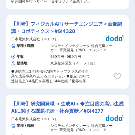
を越えて相談しやすく、チームで課題解決に取り
研究開発を行うサイバーセキュリティ企業｜フレ
発プロセスの改善 ■扱うサービス エンタープラ
組む風土 ・一人ひとりのアイデアや提案を尊重
ックスあり】 ■業務内容 サイバーセキュリティ
イズ向けAI SaaSプロダクト（開発中や企画検証
し、スピード感を持って実行に移せる組織 変更の
分野における教育研修、Purple Flairの研究開発提
段階のアイデア含む） ■組織について 配属先と
範囲：会社の定める業務
供する当社にて、AIエンジニアとして下記業務を
なるAI・ロボティクス事業創出グループは、関西
お任せいたします。 ・実践型サイバーセキュリテ
電力グループの新たな成長領域であるAI・ロボテ
【川崎】フィジカルAIリサーチエンジニア＜画像認
ィ学習システム「Purple Flair」のAI機能実現に必
ィクス事業の創出を担う組織です。 事業企画メン
要なML・LLM関連技術の論文・OSS・プロダク
識・ロボティクス＞#GI4328
バーとエンジニアが一体となり、事業機会の探索
トの調査 ・調査結果にもとづく、機能のプロトタ
からプロダクト開発、社会実装まで推進していま
日本電気株式会社（ＮＥＣ）
イプの設計および実装 ・他部署への技術展開 ■
す。 立ち上げフェーズのため、技術リーダーとし
組織構成 2名体制（セキュリティ実務経験のある
業種 / 職種
システムインテグレータ 総合電機メー
て組織やプロダクトづくりに大きな裁量を持って
社員で構成されております）。 AI分野の専門的な
カー
,
研究開発（R&D）エンジニア デ
関わることができます。 ■仕事の魅力 （1）新規
知識を是非ご提供いただきたいです。 ■開発状
ータサイエンティスト・アナリスト
AIプロダクトの立ち上げに携われる 企画段階から
年収
550万円
~
999万円
況： 現在、開発は進行中であり、まだ明確なリリ
参画し、自ら技術方針を定めながらサービス開発
勤務地
東京都港区芝（４、５丁目）
ース時期（納期）は定まっていません。また、パ
を推進できます。 （2）技術だけでなく事業にも
ープルフレアのAI機能はチャットボットを中心に
関われる 開発に留まらず、顧客価値や事業成長を
●連結売上3.4兆円超の国内トップクラスのIT企
一部実装済みですが、将来的には分析や改善提案
見据えながらプロダクトづくりに取り組めます。
業で成長事業を支えるポジション ●創立126年で
といった要素をAIが担える状態を目指していま
（3）社会インパクトの大きなプロダクト開発 社
連結売上3.4兆円を実現し14年連続「世界の革新
す。 既に PoCにおける効果検証は実施済みであ
会インフラを支える企業グループの一員として、
的企業」選出 ●フルフレックス×在宅勤務可×年
り、さらに品質向上のために継続的に検証と改善
社会課題の解決につながるサービス開発に挑戦で
休127日×充実した福利厚生あり ■事業・組織構
を繰り返せる方を求めています。 ■募集背景：
きます。 （4）裁量の大きい環境 技術選定や設計
成の概要： ビジュアルインテリジェンス研究所で
私たちは、セキュリティエンジニアを目指す方々
方針など、プロダクトの根幹に関わる意思決定を
は映像などのセンシング情報から現実世界を深く
のために、実践型サイバーセキュリティ学習シス
【川崎】研究開発職 ＜生成AI＞◆注目度の高い生成
担うことができます。 変更の範囲：ジョブローテ
理解し、モデル化するための最先端のAI技術の研
テムPurple Flairの開発を進めています。セキュリ
ーションに合わせてその他当社業務全般（出向等
究開発・事業開発を行っています。その中で当グ
AIに関する課題把握・社会貢献／#GI4277
ティエンジニアの仕事には、広範な知識とスキル
含む）に従事いただく可能性あり
ループでは、映像認識を軸とした予測技術のロボ
が求められ、その習得には多くの時間と努力が必
日本電気株式会社（ＮＥＣ）
ティクスへの応用に向けた技術開発とその事業の
要です。これをサポートするために、以下の3つ
応用を推進しています。 ■職務内容： 映像解
業種 / 職種
システムインテグレータ 総合電機メー
の機能によるアダプティブラーニングを実現する
析・フィジカルAIに関する研究開発を遂行し、事
カー
,
研究開発（R&D）エンジニア デ
学習プラットフォームを目指しています。 1）ユ
業の技術的優位性を創出します。具体的な業務内
ータサイエンティスト・アナリスト