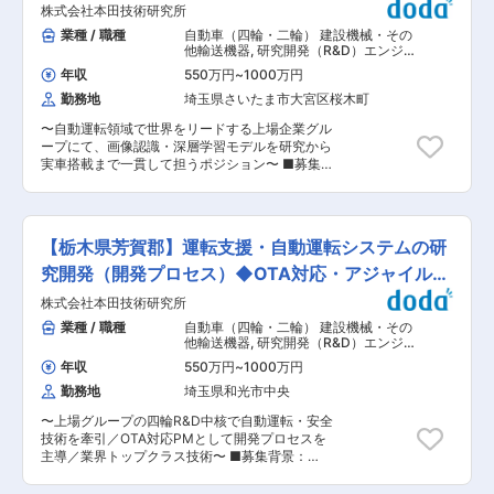
ち全てまたは一部を担当いただたきます。 ※能力
株式会社本田技術研究所
端科学技術の研究・開発を行っています。日本に
や経験に応じていずれかの分野を重点的に担当い
加え、欧州・米国にも姉妹会社を構え、国内外の
業種 / 職種
自動車（四輪・二輪） 建設機械・その
ただきます。 ■身につくスキル ・常に最先端技
大学やアカデミックパートナーとの共同研究を通
他輸送機器
,
研究開発（R&D）エンジニ
術を調査評価することで、技術スキルや業界知識
じて、次世代AIを軸に新技術領域のフロンティア
ア データサイエンティスト・エンジニ
を日々アップデート可能 ・世界の業界関係者との
年収
550万円
~
1000万円
アリング
研究に取り組んでいます。活動理念は「Innovate
人脈が拡大・深化 ・NTT東日本を通じて日本の地
勤務地
埼玉県さいたま市大宮区桜木町
through Science」。原理探究と社会実装を両立
域社会の変革に貢献でき、ソーシャルイノベーシ
する研究を通じて、人々の暮らしや社会に新たな
ョンに参画する経験が得られる ■魅力 先端技術
〜自動運転領域で世界をリードする上場企業グル
価値を創出することを目指しています。 ■募集背
を用いて地域社会に新たな価値を提供していく目
ープにて、画像認識・深層学習モデルを研究から
景： 弊社では、新たな研究領域として量子技術研
的で設立された、真っ新な組織です(2023.10発
実車搭載まで一貫して担うポジション〜 ■募集背
究の立ち上げを進めています。 量子コンピューテ
足)。その中でも、主に世界の最新技術を収集・評
景： Hondaではすべての人に事故ゼロと自由な移
ィング・量子通信分野において、将来的なモビリ
価し、地域社会に役立てていくやりがいのある業
動の喜びを提供するため、「ドライバーが心から
ティ、ロボティクス、エネルギー分野への応用を
務をお願いしたいと思っています。世界の新技術
信頼でき」「思わず出かけたくなる」をコンセプ
見据え、研究テーマの探索から研究戦略の立案、
を取り込み、会社を、地域を革新するために、是
トに自動運転システムの研究開発を行っていま
研究開発を担うコアメンバーを募集します。 本ポ
【栃木県芳賀郡】運転支援・自動運転システムの研
非あなたの力を貸してください！
す。 クルマを乗る時に必ず発生してしまう事故リ
ジションは、既存の研究テーマに参画するのでは
スクを極限までゼロに近づけることがミッショ
究開発（開発プロセス）◆OTA対応・アジャイル推
なく、Hondaの量子技術研究の方向性を描き、自
ン。単に高機能化するだけではなく、必要な機能
ら研究領域を切り拓いていくことが期待されるポ
進等
株式会社本田技術研究所
を広く普及可能なコストで実現することも同時に
ジションです。研究テーマの創出から研究開発の
求められます。 「安心して自由に移動する喜び」
業種 / 職種
自動車（四輪・二輪） 建設機械・その
推進まで、主体的に携わることができます。 ■業
を全てのお客様に提供するために、世界に先駆け
他輸送機器
,
研究開発（R&D）エンジニ
務詳細： ・社外コンソーシアム等と連携し量子研
て安全・安心・環境負荷軽減の高い価値を持つ自
ア プロジェクトマネージャー
究の適応分野や進展などの現状把握 ・ホンダグル
年収
550万円
~
1000万円
動運転・運転支援システムを研究開発し、商品化
ープ内部署や姉妹会社と連携し、量子研究の戦略
勤務地
埼玉県和光市中央
することを目指しています。 クルマを通して笑顔
を構築 ・社外研究機関と連携し、具体的な分野で
になる人を一人でも増やすため、高齢者や運転が
の量子アルゴリズム研究を推進 ■仕事の特色：
〜上場グループの四輪R&D中核で自動運転・安全
得意でない人々の日々の移動を支えるため、各地
新たに立ち上げる量子技術研究の中核メンバーと
技術を牽引／OTA対応PMとして開発プロセスを
域向けに最適化されるベースとなる商品開発から
して、量子技術分野の最先端動向を見極めなが
主導／業界トップクラス技術〜 ■募集背景：
最先端の技術開発まで、「グローバルのHonda四
ら、取り組むべき研究領域やテーマを自ら探索・
Hondaは『Safety for Everyone』をスローガンに
輪開発をリードする仲間」を求めています。 ■業
立案し、量子アルゴリズムの研究開発を主体的に
予防安全技術による事故回避を重要開発テーマと