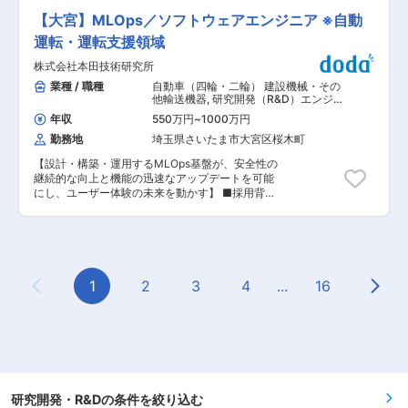
トを行っていただきます。 ■業務詳細： ◇各開
ます。 「安心して自由に移動する喜び」を全ての
発部門の開発プロジェクトマネージメント ◇アジ
【大宮】MLOps／ソフトウェアエンジニア ※自動
お客様に提供するために、世界に先駆けて安全・
ャイル開発シフトにむけたプロセスのセットアッ
安心・環境負荷軽減の高い価値を持つ自動運転・
運転・運転支援領域
プ ◇開発リスクの査定、エスカレーション ※専門
運転支援システムを研究開発し、商品化すること
性や適性、会社ニーズなどを踏まえ、会社が定め
株式会社本田技術研究所
を目指しています。 クルマを通して笑顔になる人
る業務への配置転換を命じる場合があります。 ＜
を一人でも増やすため、高齢者や運転が得意でな
業種 / 職種
自動車（四輪・二輪） 建設機械・その
製品例＞ ◎Honda SENSING ◎Honda
い人々の日々の移動を支えるため、各地域向けに
他輸送機器
,
研究開発（R&D）エンジニ
SENSING 360 ◎Honda SENSING Elite
最適化されるベースとなる商品開発から最先端の
ア データサイエンティスト・エンジニ
◎Honda パーキングパイロット ■魅力・やりが
年収
550万円
~
1000万円
アリング
技術開発まで、「グローバルのHonda四輪開発を
い： ・Honda Sensing、自動運転、自動駐車、視
勤務地
埼玉県さいたま市大宮区桜木町
リードする仲間」を求めています。 ■業務内容：
界支援領域において、業界の中でもトップクラス
※ご経験／スキルに合わせ詳細業務を決定 複雑な
の性能とスピードで新技術の上市を行なってお
【設計・構築・運用するMLOps基盤が、安全性の
交通環境下で、車両が「今どこにいて、周囲に何
り、業界をリードできるポジションを担う可能性
継続的な向上と機能の迅速なアップデートを可能
があるか、その中で最も安全かつ効率的な移動を
を秘めております。 ・最先端の技術が身に付くと
にし、ユーザー体験の未来を動かす】 ■採用背
する」をリアルタイムに生成するアルゴリズム開
共にお客様価値に直結する技術の開発に携われま
景： クルマを乗る時に必ず発生してしまう事故リ
発です。カメラ、レーダー、LiDARなどマルチモ
す。 変更の範囲：会社の定める業務
スクを極限までゼロに近づけることがミッショ
ーダルな情報を統合（センサーフュージョン）
ン。単に高機能化するだけではなく、必要な機能
し、最適な移動をするロボティクス領域の技術を
を広く普及可能なコストで実現することも同時に
自動運転に応用していただきます。 ・マルチセン
求められます。 「安心して自由に移動する喜び」
サーフュージョンアルゴリズムの開発（カルマン
を全てのお客様に提供するために、世界に先駆け
1
2
3
4
...
16
フィルタ、パーティクルフィルタ等） ・SLAM技
Previous Page
Next
て安全・安心・環境負荷軽減の高い価値を持つ自
術を用いた自己位置推定（ローカリゼーション）
動運転・運転支援システムを研究開発し、商品化
技術開発 ・3次元シーン理解、周辺環境のセマン
することを目指しています。 クルマを通して笑顔
ティック理解アルゴリズム構築 ・点群処理および
になる人を一人でも増やすため、高齢者や運転が
トラッキングアルゴリズムの実装・評価 ・動的環
得意でない人々の日々の移動を支えるため、各地
境下におけるリアルタイム走行軌道計画・行動決
域向けに最適化されるベースとなる商品開発から
定アルゴリズムの開発 ※自動運転・運転支援の更
最先端の技術開発まで、「グローバルのHonda四
なる革新のための各AI応用機能の研究開発業務、
輪開発をリードする仲間」を求めています。 ■業
研究開発・R&Dの条件を絞り込む
および、大学や国内外企業との共同研究開発の推