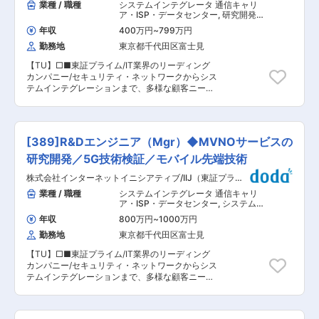
業種 / 職種
システムインテグレータ 通信キャリ
ア・ISP・データセンター
,
研究開発
（R&D）エンジニア マークアップエン
年収
400万円
~
799万円
ジニア・コーダー・フロントエンドエ
ンジニア（Web・モバイル）
勤務地
東京都千代田区富士見
【TU】□■東証プライム/IT業界のリーディング
カンパニー/セキュリティ・ネットワークからシス
テムインテグレーションまで、多様な顧客ニーズ
に対応できる企業/仕事と子育ての両立サポート/
リモートワークとオフィスのハイブリッド型/有給
取得しやすく働く環境◎■□ ■業務概要： MVNO
サービスのR&D業務をお任せいたします。以下の
[389]R&Dエンジニア（Mgr）◆MVNOサービスの
内容のうち一部、または複数をお任せします。 ・
SIM/eSIM 企画/設計/開発/動作検証 ・モバイルデ
研究開発／5G技術検証／モバイル先端技術
バイス（LTE-M,4G,5G,RedCap） 企画/開発/動作
株式会社インターネットイニシアティブ/IIJ（東証プライ
検証/トラブルシューティング ・モバイルサービ
ム）
スインフラ（4G/5G等）企画/開発/設計/動作検
業種 / 職種
システムインテグレータ 通信キャリ
証/運用支援/通信事業者との技術折衝（RAN/コア
ア・ISP・データセンター
,
システム開
のどちらでも可能です） ※将来的には以下もお任
発・運用（アプリ担当） 研究開発
年収
800万円
~
1000万円
（R&D）エンジニア
せします。 ・モバイル先端技術（5G Advanced,
勤務地
東京都千代田区富士見
NTN, 6G, 3GPP Rel17/18/19, GSMA, ETSI等）の
調査/研究/技術評価、製品評価 ※将来的に配属部
【TU】□■東証プライム/IT業界のリーディング
署を異動した場合、実施する業務全般を変更する
カンパニー/セキュリティ・ネットワークからシス
可能性あり ■当ポジションの魅力： 大手MVNO
テムインテグレーションまで、多様な顧客ニーズ
事業者として、社会インフラとなる重要なサービ
に対応できる企業/仕事と子育ての両立サポート/
スを提供しているという自負があります。当部で
リモートワークとオフィスのハイブリッド型/有給
は、モバイルサービスを支えるシステム基盤の開
取得しやすく働く環境◎■□ ■業務概要： MVNO
発・維持管理を担っています。モバイルに関わる