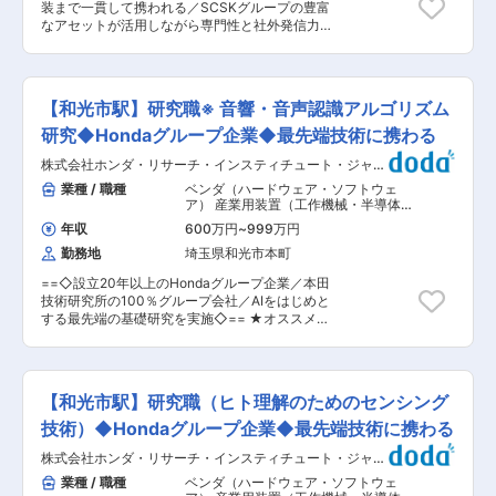
定める業務
装まで一貫して携われる／SCSKグループの豊富
配属先には当社社員も5名程度所属しております
なアセットが活用しながら専門性と社外発信力を
ので、配属後も先輩社員に不明な点を確認しなが
高められる★ ■業務内容 業界・業務特化型AI技
ら進めることが出来ますので、エンジニアとして
術全般をリードする研究開発エンジニアとして、
のスキルアップも目指せる環境です。また、在宅
先進技術の調査・検証・PoC・社会実装に向けた
勤務も活用しておりますのでプライベートに応じ
テーマ推進を担当いただきます。 ▼業務例 ・業
て柔軟な働き方が可能です。 ■評価制度： 常駐
【和光市駅】研究職※ 音響・音声認識アルゴリズム
界・業務特化型AI、ドメイン特化AI、バーティカ
先の企業様から評価を貰う制度のため、ご自身の
ルAIに関する技術調査・検証 ・LLM、RAG、ナレ
研究◆Hondaグループ企業◆最先端技術に携わる
現場での頑張りが直接評価され、評価に応じての
ッジグラフ、AIエージェント等を活用した業務ナ
昇給制度も整えております。 ■当社について：
株式会社ホンダ・リサーチ・インスティチュート・ジャパ
レッジ活用基盤のPoCおよびプロトタイプ開発 ・
ものづくりの「核心」である設計・開発を大手メ
ン
熟練者の暗黙知、業務ノウハウ、判断プロセスの
業種 / 職種
ベンダ（ハードウェア・ソフトウェ
ーカーと一緒になって行う最上流工程の案件が中
可視化・構造化 ・事業部門、顧客、社外パートナ
ア） 産業用装置（工作機械・半導体製
心である点が特徴です。 一生エンジニアとして活
ーと連携した業務課題の整理、AI適用テーマの設
造装置・ロボットなど）
,
研究開発
躍するためには、絶えず時代に合わせた技術を身
年収
600万円
~
999万円
（R&D）エンジニア 基礎研究・先行開
計、技術検証の推進 ・研究成果の知財化、論文執
に着けていく必要があります。そんな中、600を
発・要素技術開発
勤務地
埼玉県和光市本町
筆、学会・コンソーシアム等での社外発信 【開発
超える技術研修講座数を誇り、エンジニア主催の
環境】 ・言語：Python等 ・クラウド：Microsoft
勉強会が850回以上開催されておりますので、幅
==◇設立20年以上のHondaグループ企業／本田
Azure(Container Apps、GPU workload profile
広い知識を身に付けることが可能な環境です。 そ
技術研究所の100％グループ会社／AIをはじめと
等) ・ツール：Docker、GitHub、VS Code、
のため、卓越した技術力を武器に、多くの顧客か
する最先端の基礎研究を実施◇== ★オススメポ
Jupyter ・LLM：ChatGPT、Calude、Gemma、
ら厚い信頼を頂いており、ハイエンド領域No.1の
イント★ ◎doda経由での入社実績があります！
Qwen等 【研究支援】 ・GPU計算資源(クラウド
地位を確立しています。 変更の範囲：会社の定め
◎入社月に応じて、入社直後より最大20日有給が
GPU利用可) ・論文執筆・学会参加費用の会社負
る業務
付与されます！ ◎基本的に転勤なし、年間休日
担 ・関連書籍・オンラインコースの受講支援 ■
121日で働きやすい環境！ ◎外国籍研究員も多数
配属組織について 知財・技術戦略本部は、全社の
【和光市駅】研究職（ヒト理解のためのセンシング
在籍。グローバルな研究環境です！ ■会社概要：
技術戦略の立案・推進を担う全社横断のR&D組織
株式会社ホンダ・リサーチ・インスティチュー
技術）◆Hondaグループ企業◆最先端技術に携わる
です。 実世界データやロボット等と連携するAI、
ト・ジャパンは、Hondaグループの研究機関とし
業界・業務特化型AI、ロボティクス、量子コンピ
株式会社ホンダ・リサーチ・インスティチュート・ジャパ
て2003年に設立され、AIをはじめとする先端科
ューティングなど、数年先の社会やビジネスに大
ン
学技術の研究・開発を行っています。日本に加
業種 / 職種
ベンダ（ハードウェア・ソフトウェ
きなインパクトを与える先進技術の応用研究およ
え、欧州・米国にも姉妹会社を構え、国内外の大