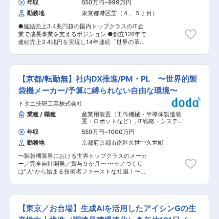
ーザーの学習行動や履歴を分析し、知識とスキル
年収
550万円
~
999万円
容例は以下です。 1）実世界の状況を映像解析等
を可視化する。 2）理解を深めるための最適なコ
勤務地
東京都港区芝（４、５丁目）
を用いて認識・予測する技術の研究開発 2）認
ンテンツを提案する。 3）学習の過程でつまずい
識・予測を用いたロボット等の動態デモ開発 3）
た際に、適切なアドバイスを提供する。 サイバー
●連結売上3.4兆円超の国内トップクラスのIT企
研究成果および周辺技術を実装した試作品開発
セキュリティは「正解に辿りつく過程や手法」が
業で成長事業を支えるポジション ●創立126年で
4）独自データ収集/データ生成の設計・実施 5）
非常に多く存在するため、人間が行うような分析
連結売上3.4兆円を実現し14年連続「世界の革新
創出した認識・予測技術の特許出願による知財化
やアドバイスに近づけ、そしてそれを超えていく
的企業」選出 ●フルフレックス×在宅勤務可×年
6）国内外学会発表、論文発表による対外的なア
ためには乗り越えるべき壁がまだまだ存在しま
休127日×充実した福利厚生あり ■事業・組織構
ピール、情報発信 アルゴリズム開発、実際のコー
す。私たちのプラットフォームの革新的な機能を
成の概要： データサイエンスラボラトリーは、テ
ディング作業、論文調査、研究グループ内議論、
一緒に研究開発するAIエンジニアを募集していま
キストや数値など様々なデータを価値に変えるデ
事業部門とのコミュニケーション、データ収集、
【京都/転勤無】社内DX推進/PM・PL 〜世界的製
す。 変更の範囲：会社の定める業務
ータサイエンス技術の研究開発・活用を通じて、
社外委託の管理監督、大学連携への参画などを含
社会貢献することがミッションです。 その中で、
袋機メーカー/予算に縛られない自由な環境〜
みます。数人規模のチームに所属し、チームリー
音声言語活用グループは、主に言葉（テキスト、
ダーの下で業務にあたっていただきます。 強みと
トタニ技研工業株式会社
音声）を扱う顧客の業務に生成AIを実際に適用
なるコア技術の創出はもちろんのこと、机上の研
し、業務の生産性向上や、技術導入コスト低減を
業種 / 職種
産業用装置（工作機械・半導体製造装
究にとどまらず、OSSを活用した早期のプロトタ
実現するための要素技術をボトムアップに研究開
置・ロボットなど）
,
IT戦略・システム
イプ開発や必要なデータ収集推進など、最終的に
発するグループです。独自に音声認識技術も手掛
企画担当 研究開発（R&D）エンジニア
使えるものを作るためのエンジニアリングマイン
年収
550万円
~
1000万円
けており、生成AIと密連携することでさらなる価
ドも歓迎します。 ■ポジションのアピールポイン
勤務地
京都府京都市南区久世中久世町
値提供を目指しています。 ■職務内容： ◇生成
ト： 認識技術は実世界を正しく理解し、働きかけ
AIを顧客業務に適用する際の課題の分析・課題を
るためのフィジカルAIの根幹技術です。研究所で
〜製袋機業界における世界トップクラスのメーカ
解決する要素技術の研究・開発 ・具体的には、先
は常にその最先端で仕事ができ、NECの幅広い事
ー／完全自社開発／賞与９か月〜 〜モノづくり
端技術は活用しつつ（巨人の肩に乗りつつ）、顧
業領域への応用可能性があります。また、会社・
は“人”から始まる技術者ファーストな社風！〜
客価値の創出に不足する部分を技術開発で補完す
部門としての成果だけでなく、論文・特許・社外
【仕事内容】 ■主な業務 １．業務効率化・DX推
る点に注力します。 ・テキストが入力となる顧客
連携などを通じた個人（バイネーム）の社外アピ
進プロジェクトの実施 ・RPA、SmartInnovator、
業務が主となります。関連情報として音声や数値
ールがしやすいメリットがあります。将来的には
Salesforceなどのツール導入・定着支援 ・各部署
データ、画像を扱うこともあります。 ◇生成AIの
研究を追及するパス・研究を統括するパス・事業
の課題をヒアリングし、最適なツールや仕組みを
顧客業務への適用・価値実証（顧客業務での効
【東京／お台場】生成AIを活用したアイシンGの生
応用に比重を置くパス等がございます。 変更の範
選定・導入 ・「導入して終わり」ではなく、現場
果・価値の検証） ・必要に応じて事業部門と共に
囲：会社の定める業務
が使いこなし成果が出るまで伴走 ２．外部顧客向