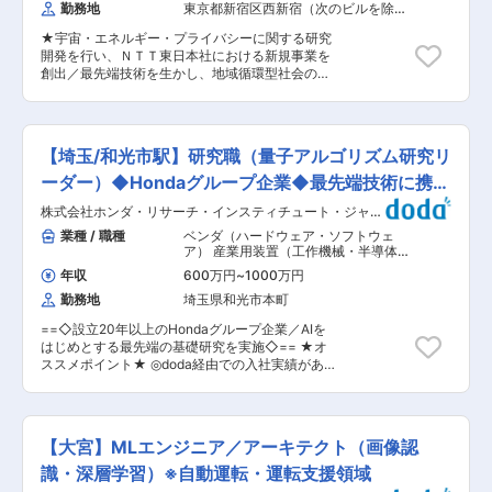
AI技術が品質・生産性に反映される手応えを直接
勤務地
東京都新宿区西新宿（次のビルを除
る点 ・ 新しい技術を使った新規ビジネスの立ち
得られる開発環境 ■募集背景： 設計形状が製造
く）
上げに関わることができる点 ■組織と社風： 社
要件を満たしているかの確認には、素材・工法ご
★宇宙・エネルギー・プライバシーに関する研究
員は自分の会社が日本のインターネットをリード
との専門知識と過去の品質不具合を踏まえた高度
開発を行い、ＮＴＴ東日本社における新規事業を
してきたという誇りをもって仕事に取り組んでい
な判断が求められ、豊富な製造知見が蓄積されて
創出／最先端技術を生かし、地域循環型社会の実
ます。離職率は非常に低く、数パーセントです。
います。この知見を体系化し、AIによる製造性判
現へ貢献／フルフレックス×在宅勤務可×所定労働
社員数2900名以上の規模ではありますが、組織
断支援を通じて設計・製造間のリードタイム短縮
7時間30分／子育て環境◎★ 宇宙・プライバシー
に縛られることはなく、フラットでスピーディな
と品質向上を実現するため、マルチモーダルAIを
など※に関する研究開発業務。 各領域における、
ベンチャースピリッツに溢れた社風です。一例と
活用した製造プロセス高度化の領域で、技術開発
業界調査・スタートアップ連携・技術評価・プロ
して、現場の声に敏感に反応し、アイデアを積極
【埼玉/和光市駅】研究職（量子アルゴリズム研究リ
を牽引していただける方を募集します。 変更の範
トタイプ開発など ※能力や経験に応じていずれか
的に吸い上げ、年齢に関係なくよい提案であれば
囲：技術職・事務職・技能職業務
のいずれかの分野を重点的に担当いただきます。
ーダー）◆Hondaグループ企業◆最先端技術に携わ
即実行されます。自身が何をしたいか、どんなこ
■MISSION 『世界の最先端技術を地域社会に実
とを実現させたいか、といった具体的な目標や仕
る
株式会社ホンダ・リサーチ・インスティチュート・ジャパ
装し、お客様と共にソーシャルイノベーションを
事のビジョンを持っている方にとっては、この上
ン
起こす』ための、戦略的な情報収集と技術蓄積、
業種 / 職種
ベンダ（ハードウェア・ソフトウェ
なく自由でやりやすい環境と言えます。 変更の範
関係者とのオープンな連携スキームの構築、オー
ア） 産業用装置（工作機械・半導体製
囲：会社の定める業務
プンイノベーションによる新たな事業の創出 ■業
造装置・ロボットなど）
,
研究開発
年収
600万円
~
1000万円
（R&D）エンジニア 基礎研究・先行開
務詳細 （1） 宇宙／エネルギー／プライバシー技
発・要素技術開発
勤務地
埼玉県和光市本町
術に関する業界動向、技術動向、スタートアップ
企業等についての情報収集および収集した情報の
==◇設立20年以上のHondaグループ企業／AIを
データベース化 （2）（1）で収集した技術のうち
はじめとする最先端の基礎研究を実施◇== ★オ
NTT東日本のアセットとのシナジーが見込まれる
ススメポイント★ ◎doda経由での入社実績があ
技術の目利きおよび技術評価の企画・立案 （3）
ります！ ◎入社月に応じて、入社直後より最大20
（2）で企画・立案した技術評価の実行（パート
日有給が付与されます！ ◎基本的に転勤なし、年
ナー選定、予算確保、計画立案、実行管理、実地
間休日121日で働きやすい環境！ ◎外国籍研究員
での評価の実施、関連部署・企業・団体等との調
も多数在籍。グローバルな研究環境です！ ■会社
整） （4）（3）で評価した技術のプロダクト化
【大宮】MLエンジニア／アーキテクト（画像認
概要： 株式会社ホンダ・リサーチ・インスティチ
を見据えたプロトタイプの企画・立案・開発 ※経
ュート・ジャパンは、Hondaグループの研究機関
識・深層学習）※自動運転・運転支援領域
験や案件のボリュームに応じて（1）〜（4）のう
として2003年に設立され、AIをはじめとする先