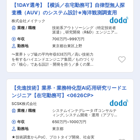
サービスのR&D業務をお任せいたします。以下の
情勢や技術動向を踏まえつつ、顧客ニーズに合っ
【1DAY選考】【横浜／在宅勤務可】自律型無人探
内容のうち一部、または複数をお任せします。 ・
たサービスの開発を行えるところに楽しみがあり
SIM/eSIM 企画/設計/開発/動作検証 ・モバイルデ
査機（AUV）のシステム設計※海洋観測調査用
ます。 ■組織と社風： 社員は自身の会社が、日
バイス（LTE-M,4G,5G,RedCap） 企画/開発/動作
本のインターネットをリードしてきたという誇り
株式会社メイテック
検証/トラブルシューティング ・モバイルサービ
をもって仕事に取り組んでいます。離職率は非常
スインフラ（4G/5G等）企画/開発/設計/動作検
業種 / 職種
技術系アウトソーシング（特定技術者
に低く数％です。社員数2500名以上の規模です
証/運用支援/通信事業者との技術折衝（RAN/コア
派遣）
,
研究開発（R&D）エンジニア
が、組織に縛られることはなく、フラットでスピ
のどちらでも可能です） ※将来的には以下もお任
制御系ソフトウェア開発（通信・ネッ
ーディーなベンチャースピリッツに溢れた社風で
年収
700万円
~
999万円
トワーク・IoT関連）
せします。 ・モバイル先端技術（5G Advanced,
す。一例として、現場の声に敏感に反応し、アイ
勤務地
東京都台東区上野
NTN, 6G, 3GPP Rel17/18/19, GSMA, ETSI等）の
デアを積極的に吸い上げ、年齢に関係なくよい提
調査/研究/技術評価、製品評価 ※将来的に配属部
案であれば即実行されます。 変更の範囲：会社の
〜業界トップ級の平均年収638万円／高い技術力
署を異動した場合、実施する業務全般を変更する
定める業務
を有するハイエンドエンジニア集団／ものづくり
可能性あり ■当ポジションの魅力： 大手MVNO
の「核心」である設計・開発を担う／多くの業界
事業者として、社会インフラとなる重要なサービ
に展開することで安定◎／研修費用は売上の8％
スを提供しているという自負があります。当部で
を投資〜 ■職務内容： 海洋観測・調査用のシス
は、モバイルサービスを支えるシステム基盤の開
テム設計をお任せ致します。 音や振動をから出る
発・維持管理を担っています。モバイルに関わる
情報をデータ化し、海上で無人探査機のスムーズ
情勢や技術動向を踏まえつつ、顧客ニーズに合っ
【先進技術】業界・業務特化型AI応用研究リードエ
な走行を行う為のシステム設計を担って頂きま
たサービスの開発を行えるところに楽しみがあり
す。 研究開発となる為、自分の考えや知識をプロ
ンジニア【在宅勤務可】<0626CP>
ます。 ■組織と社風： 社員は自身の会社が、日
ジェクトに活かすことが出来る環境です。 ■業務
本のインターネットをリードしてきたという誇り
SCSK株式会社
フェーズ： 研究開発、要求分析、構想設計 ■業
をもって仕事に取り組んでいます。離職率は非常
務の魅力： 研究開発となる為、自身の考えを開発
業種 / 職種
システムインテグレータ ITコンサルテ
に低く数％です。社員数2500名以上の規模です
に活かすことが出来ます。直接経験がない領域
ィング
,
システム開発・運用（アプリ担
が、組織に縛られることはなく、フラットでスピ
（ツールや開発手法、対象製品など）であっても
当） 研究開発（R&D）エンジニア
ーディーなベンチャースピリッツに溢れた社風で
年収
650万円
~
1000万円
興味関心を持って業務に取り組む姿勢や、他業界
す。一例として、現場の声に敏感に反応し、アイ
勤務地
東京都
での経験を活かした提案が出来る環境です。 経済
デアを積極的に吸い上げ、年齢に関係なくよい提
安全保障重要技術育成プログラムの一環であり、
案であれば即実行されます。 変更の範囲：会社の
★技術調査からPoC、プロトタイプ開発、社会実
社会的貢献度の高い案件となります。 ■働き方：