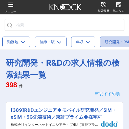
検索履歴
気になる
メニュー
勤務地
路線・駅
年収
研究開発・R&
研究開発・R&Dの求人情報の検
索結果一覧
398
件
おすすめ順
[389]R&Dエンジニア◆モバイル研究開発／SIM・
eSIM・5G先端技術／東証プライム◆在宅可
株式会社インターネットイニシアティブ/IIJ（東証プライ
ム）