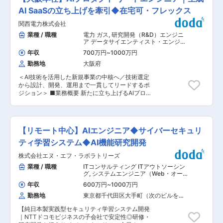
■やりがい： ◎最先端のAI技術を活用し、実際の
研究 ■魅力： 【最先端技術の研究に携われる環
（深層学習等） 変更の範囲：会社の定める業務
業務・ビジネス課題を解決するAIを自ら設計、開
AI SaaSの立ち上げを牽引◆在宅可・フレックス
境】 「ひとや地球環境と知能化システムが調和・
発できる ◎自身の開発成果がプロジェクトに直接
共存するハイブリッド社会の実現」を目指し、AI
関西電力株式会社
反映され、成果が可視化されやすい環境。プロジ
やロボティクスをはじめとする最先端技術の基礎
ェクトを前進させるためのリーダーシップ・推進
業種 / 職種
電力 ガス
,
研究開発（R&D）エンジニ
研究を推進しています。本田技術研究所をはじめ
力が身に付く。 ◎企画・設計・開発・運用まで幅
ア データサイエンティスト・エンジニ
とするHondaグループ各社との技術交流や共同研
広く関与し、技術者としての視点を意思決定に活
アリング
究を通じて、自動車の枠を超えた新たな価値創造
年収
700万円
~
1000万円
かせる。 ■業務の進め方： プロジェクトによっ
に挑戦できる環境です。 【優秀な研究者と切磋琢
勤務地
大阪府
て異なるが、通常は5〜6名で業務を連携 ■身に付
磨できる環境】 Hondaグループの研究者に加え、
くスキル： ・生成AIに関する最新スキル ・外国
国内外の大学や研究機関との共同研究を積極的に
＜AI技術を活用した新規事業の中核へ／技術選定
人研究者とのコミュニケーション能力（外国人の
推進しています。多様な専門性を持つ優秀な研究
から設計、開発、運用まで一貫してリードするポ
AI研究者が仲間になりますので、自然と英語が身
者とともに、最先端の研究に取り組むことができ
ジション＞ ■業務概要 新たに立ち上げるAIプロダ
に付きます） ・Udemyなどで最新の生成AI技術
ます。 また、多様な国籍・バックグラウンドを持
クトの開発をリードしていただきます。 現在開発
やクラウド関連のスキルを学びながら、実務に応
つ研究者が活躍するグローバルな環境も当社の特
中のエンタープライズ向けAI SaaSや新規プロダ
用できます。 ・プロジェクトを推進するリーダー
徴です。外国人研究者と英語で研究内容について
クト構想に対し、技術的な課題整理やアーキテク
シップスキル ■キャリアパス： プロジェクトリ
議論する機会も多く、英語力を活かしたい方や、
チャ設計、開発推進、運用改善まで一貫して担当
ーダー、技術スペシャリストとして、AIモデルの
【リモート中心】AIエンジニア◆サイバーセキュリ
実務を通じてさらに伸ばしたい方にも最適な環境
いただくポジションです。 生成AIやAIエージェン
精度向上や新技術導入をリードし、AI分野の第一
です。 変更の範囲：会社の定める業務
トなどの先端技術を活用しながら、社会や企業の
ティ学習システム◆AI機能研究開発
人者として、社内外の技術発表にも携われます。
課題解決につながる新たなサービスの創出を推進
※希望次第でマネージャーのキャリアもございま
株式会社エヌ・エフ・ラボラトリーズ
していただきます。 ◇業務詳細 ・プロダクトの
す ■課内の雰囲気： ※適性に応じ他の課に配属と
要求を踏まえた技術課題の整理と解決方針の策定
業種 / 職種
ITコンサルティング ITアウトソーシン
なる可能性あり 約50名（男性：女性80%：
・プロダクト開発に関する要件定義、共通機能
グ
,
システムエンジニア（Web・オー
20%） ※組織内に5つの課があり、各課管理職4名
（ユーザ管理、ログ等）の設計 ・技術選定、設計
プン系・パッケージ開発） プロジェク
を含む ・若手でも裁量を持ってチャレンジできる
年収
600万円
~
1000万円
トマネジャー（Web・オープン系・パ
レビュー/コードレビュー（主にAIロジックに対し
雰囲気 ・未経験分野や新しい技術領域にも前向き
ッケージ開発） 研究開発（R&D）エン
勤務地
東京都千代田区大手町（次のビルを除
て） ・プロダクトの品質、性能、セキュリティ、
に取り組み、失敗を恐れず挑戦する文化 ・生成AI
ジニア データサイエンティスト・エン
く）
運用性の継続的な改善 ・プロダクト企画担当、エ
やデータサイエンスなど、最新技術への関心が高
ジニアリング
【純日本製実践型セキュリティ学習システム開発
ンジニア、外部パートナーとの協働および技術面
く、学び合いながら成長できる環境 ・職種や部門
｜NTTドコモビジネスの子会社で安定性◎研修・
のリード ・生成AIやAIエージェントを活用した開