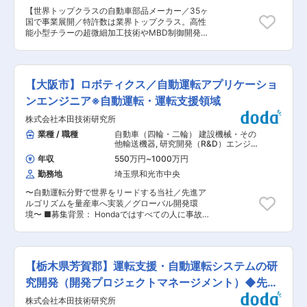
を目指しています。 クルマを通して笑顔になる人
の技術が身に付くと共にお客様価値に直結する技
【世界トップクラスの自動車部品メーカー／35ヶ
を一人でも増やすため、高齢者や運転が得意でな
術の開発に携われます。 変更の範囲：会社の定め
国で事業展開／特許数は業界トップクラス。高性
い人々の日々の移動を支えるため、各地域向けに
る業務
能小型チラーの超微細加工技術やMBD制御開発に
最適化されるベースとなる商品開発から最先端の
よる工数削減など、世界的な技術を多数創出】 ■
技術開発まで、「グローバルのHonda四輪開発を
業務内容： ・モビリティサービス、ファクトリー
リードする仲間」を求めています。 ■業務内容：
オートメーション、その他新規事業領域でのIoT
運転支援・自動運転システムの次世代開発に向け
サービスやシステムのアジャイル開発・運用をお
た下記いずれかの業務をお任せいたします。 ◇物
【大阪市】ロボティクス／自動運転アプリケーショ
任せします。 ・基本的には一つのサービスの開
体認識/走路認識のための画像認識アルゴリズム開
発・運用に専念いただきますが、同時に複数のサ
ンエンジニア※自動運転・運転支援領域
発及び機械学習モデルの構築 ◇認識情報を用いて
ービスを担当していただくこともあります。プロ
交通環境を理解するアルゴリズム開発及び機械学
株式会社本田技術研究所
ジェクトの形態としてはアジャイル開発が主で
習モデルの構築 ◇交通環境に応じた行動計画アル
す。 ■業務詳細： ◇チームメンバーと共に、以
業種 / 職種
自動車（四輪・二輪） 建設機械・その
ゴリズム開発及び機械学習モデルの構築 ◇機械学
下のような業務を担っていただきます。 ・ユーザ
他輸送機器
,
研究開発（R&D）エンジニ
習モデルのエッジデバイスへの実装 ◇カメラと他
ーのニーズとデンソーのビジネスを深く理解し、
ア 基礎研究・先行開発・要素技術開発
の外界センシングデバイスを用いたRaw Data
年収
550万円
~
1000万円
サービスの要件と制約を定義し、優先順位をつけ
Fusion技術の開発 ◇DNN/LLM(大規模言語モデ
勤務地
埼玉県和光市中央
る。 ・プロジェクトの進捗に合わせて最適な論
ル)を活用したドライバー状態及び車内空間認識技
理・物理アーキテクチャを設計する。ビジネス主
術の開発 ◇自己位置推定及び自動地図生成技術の
〜自動運転分野で世界をリードする当社／先進ア
管、プロダクトオーナー、ディベロッパー、社内
開発 ◇MLOps環境の構築 ◇最適化/確率推論/デ
ルゴリズムを量産車へ実装／グローバル開発環
セキュリティ統括部署などのステークホルダーと
ータマイニング ◇画像処理/機械学習/データマイ
境〜 ■募集背景： Hondaではすべての人に事故
合意形成する。 ・適切なテクノロジーやソフトウ
ニング技術を応用した知能化技術創出 ■開発ツー
ゼロと自由な移動の喜びを提供するため、「ドラ
ェアエンジニアリング技術を活用して設計・実装
ル： Matlab, Simulink, MBD系ツール
イバーが心から信頼でき」「思わず出かけたくな
をおこなう。 ・デザインレビューや技術相談対応
（Rational、Rapsodyなど）、C、C++、Java、
る」をコンセプトに自動運転システムの研究開発
を通じてチームメンバーを育成する。 ・プロジェ
Python、SysML、UML AI系ツール(Caffe、
を行っています。 クルマを乗る時に必ず発生して
クトの進捗に合わせて適切な品質管理及び技術問
【栃木県芳賀郡】運転支援・自動運転システムの研
Chainer、TensorFlowなど）等 変更の範囲：会社
しまう事故リスクを極限までゼロに近づけること
題の解決をリードする。 ■当ポジションの魅力：
の定める業務
がミッション。単に高機能化するだけではなく、
究開発（開発プロジェクトマネージメント）◆先進
◇成長：自動運転、コネクティッドカー、IoTサ
必要な機能を広く普及可能なコストで実現するこ
ービス、Factory IoT など、多彩なドメインで専
安全技術
株式会社本田技術研究所
とも同時に求められます。 「安心して自由に移動
門スキルを磨くことができます。 ◇魅力的なプロ