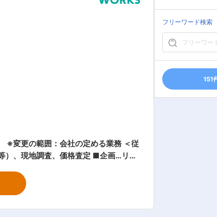
フリーワード検索
事業 関連会
提供に貢献しています。 ※加えて、
：会社の定める
151
※変更の範囲：会社の定める業務 ＜従
・進行…売買契約、決算実務、設計・施
フターフォロー ・KPI管理…仕入れ件
す。 【会社概要】 当社
の丁寧な住まいづくりを展開していま