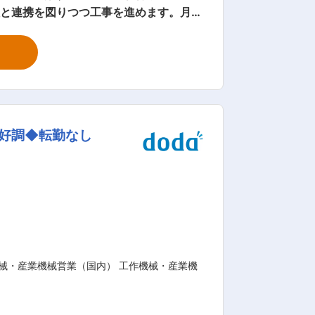
ーがある家や ホームバーが設置されてい
スト・ハイクオリティの 注文住宅」でお
デスクワーク 10：00 新築住宅のお客
場Ｂへ 17：00 帰社後、事務業務や所
片づけて、業務終了！ 《入社後の
注好調◆転勤なし
。 当社の工事の進め方や各業者間の連携
ております。 【働き方・会
アを中心に常にお客様目線で取組んできた
頼を頂いております。 建築業界で培った
のでみんなが自分のポジションでしっか
さい。地域に密着した堅実経営の当社
械・産業機械営業（国内） 工作機械・産業機