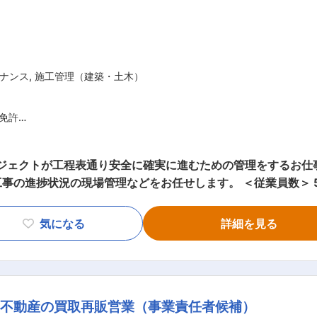
ナンス
,
施工管理（建築・土木）
免許
／業種未経験歓迎！
ロジェクトが工程表通り安全に確実に進むための管理をするお仕
などをお任せします。 ＜従業員数＞ 5名（平均年齢43歳） 【具体的には】
発 ■新築建築工事の管理 ■リフォーム工事現場の管理 一戸
場、1人で行ってい
気になる
詳細を見る
します。（入社3ヶ月経過後より貸与）また、通勤にもご使用い
業務を習得するまでは、先輩社員と同行となります。分からない
して業務に取り組めます。 ◇社員のスキルアップとして資格取得
／不動産の買取再販営業（事業責任者候補）
リフォーム」「注文住宅」「老人ホーム建設」の3事業を柱と