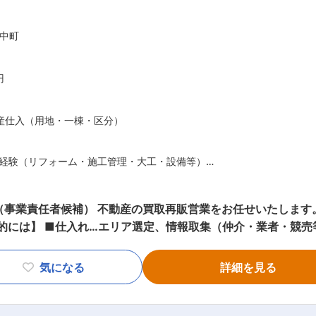
し、設計から施工までをオーダーメ
中町
した理想を、具体的な住まいとして実現する力があります。 ◇老人ホーム建設
設・運営を支援。高齢化社会に対応した安心・安全な住環境の
ており、不動産の有効活用をサポートする体制も整えています。 変更の範囲
円
産仕入（用地・一棟・区分）
経験（リフォーム・施工管理・大工・設備等）
ーム原価を現地で概算できる方
（AT限定可）
事業責任者候補） 不動産の買取再販営業をお任せいたします。 
キル
概算見積もり、収支シュミレーション、投資回収計画 ■調達
売…販売戦略立案、広告出稿、反響対応、内見～クロージング、ア
気になる
詳細を見る
的に安定して働ける環境です。 ・
理技士・電気工事士・宅建など建築・施工の資格
（施工管理技士・建築士・宅建・各建築作業主任者等）に力を入れていま
仲介の実務、価格査定・収支表作成の経験
「注文住宅」「老人ホーム建設」の3事業を柱とし、地域密着型