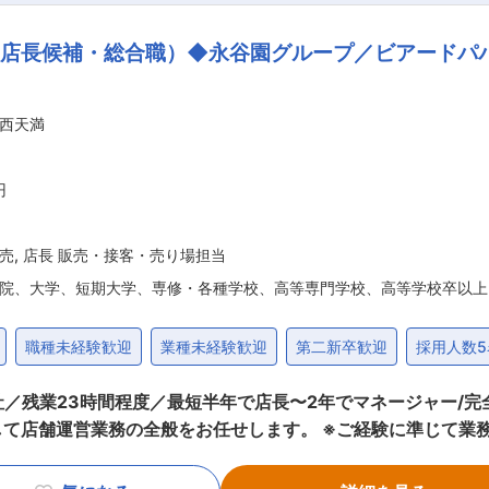
レッドシートでのKPI管理
（店長候補・総合職）◆永谷園グループ／ビアードパ
な住まいとして実現する力があります。 ◇老人ホーム建設事業 関連会社と連携し、
援。高齢化社会に対応した安心・安全な住環境の提供に貢献し
西天満
り、不動産の有効活用をサポートする体制も整えています。
円
売
,
店長 販売・接客・売り場担当
院、大学、短期大学、専修・各種学校、高等専門学校、高等学校卒以上
職種未経験歓迎
業種未経験歓迎
第二新卒歓迎
採用人数
3時間程度／最短半年で店長〜2年でマネージャー/完全週休二日制◆ 全国
て店舗運営業務の全般をお任せします。 ※ご経験に準じて業
合わせてお任せする業務が広がっていきます（店長として独り