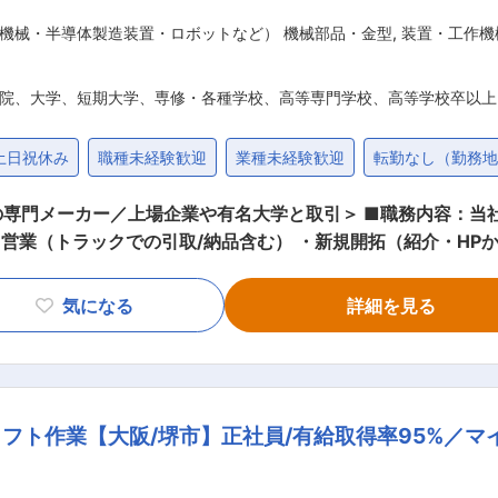
機械・半導体製造装置・ロボットなど） 機械部品・金型
,
装置・工作機
院、大学、短期大学、専修・各種学校、高等専門学校、高等学校卒以上
土日祝休み
職種未経験歓迎
業種未経験歓迎
転勤なし（勤務
や有名大学と取引＞ ■職務内容：当社の取り扱い製品の営業・メンテナンス
ト営業（トラックでの引取/納品含む） ・新規開拓（紹介・HP
ピート品受注） ・研究機関（大学・企業の研究者／技術者） 
気になる
詳細を見る
引き合い増加。 ・リアクトル/抵抗器：製鉄会社などの大規模工
。 ・超電導関連製品：電気抵抗を発生させることがなく、損失
、リニアや医療分野での取引実績も有。 ＜営業スタイル＞ 既存8〜9割、新規1〜2
フト作業【大阪/堺市】正社員/有給取得率95%／マ
す。 ＜担当社数／エリア＞ 20〜30社 関西を中心に、中国四国（広
）を担当いただきます。※月に5〜6回程度（基本日帰り)の出張有 ■入社後
タートし、1年程度で独り立ちを想定。2〜5年後は能力・意