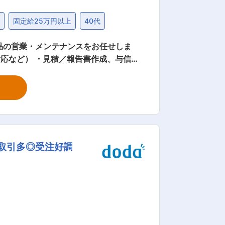
度
固定給25万円以上
40代
対応など） ・見積／報告書作成、与信管
P経由で熱処理ニーズに対応） ＜製
カーボンニュートラルにも貢献。近年はS
どで使われる主にUPS（無停電電源装
量の電流や強磁場を取り扱うことができ
手取引多◎受注好調
製品
キスパートまたはリーダーとしての活躍を
ーに採用され、事業拡大が進んでいま