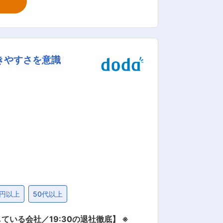
なり、未経験の方でも入社後1年程度で
働きやすさを意識
2年でマネージャーに上がった事例もござ
開発」等、その後のキャリアステップと
・第二新卒
・食品業界や販売営業経験者はもちろん
業をされていた方など様々なバックグラ
万円以上
50代以上
いる会社／19:30の退社徹底】 ※