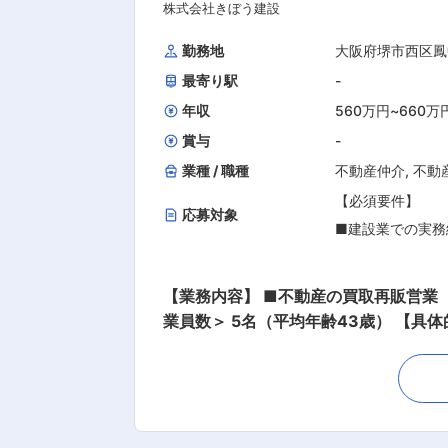
展開しています。 ◇リフォーム事業 水回りやエクステリアなど、住宅のあらゆる部分に対応。お客様の予算や要望に応じた最適なプランを提
株式会社きぼう建設
案し、施工から管理まで一貫して対応しています。 ◇注文住宅事業 一人ひとりの理想を丁寧にヒアリング
勤務地
大阪府堺市西区鳳
イドで提供。「こんな家に住みたい」という漠然と
最寄り駅
-
社と連携し、住宅型有料老人ホームの建
「土地活用」に関する情報提供や相談も受け付け
年収
560万円
~
660万
業務
賞与
-
業種 / 職種
不動産仲介
,
不動
【必須要件】
応募対象
■建設業での実務
■仕入時にリフォ
■普通自動車免許
【業務内容】 ■不動産の買取再販営業（
■基本的なPCス
業員数＞ 5名（平均年齢43歳） 【具体的には】 ■仕入れ…エリア選定、情報取集（仲介・業者・競売等）、現地調査、価格査定 ■企画…リフ
ォーム・リノベーションのプラン検討、
【歓迎条件】
行手配、工程・品質、コスト管理 ■販
数、粗利、在庫回転日数、販売効率ノモニタリング ＜アピールポイント＞ ・充実した福利厚生のもと、長期
■建築士・施工管
社員のスキルアップとして資格取得支援制度
■買取再販／売買
は大阪府堺市を拠点に「リフォーム」