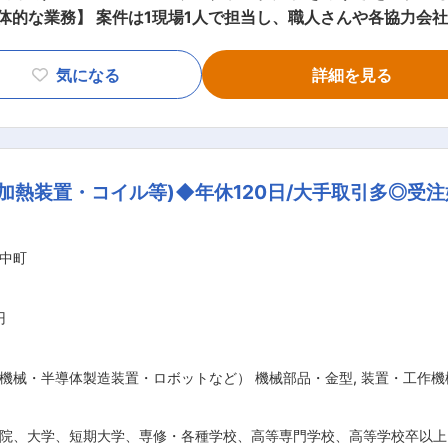
す。 富裕層向けの注文住宅がメインとなるので、ホームシアタ
ある家、 お客様の希望を叶えることができる仕事。「ローコ
気になる
詳細を見る
日の仕事の流れ】 新築住宅施工現
での清掃 09：15 お客様、メーカーなどからのメール等確認の
2：00 ランチ 13：00 施工現場Ａへ 15：00 施工現
希望等をメーカーなどにメールFAXで依頼 19：00 デスク回りを
加熱装置・コイル等)◆年休120日/大手取引多◎受
担当してもらう為、2~3名のチームで現場に入ってもらいます
多いと思いますが、そんなときもチームの仲間に相談し易い体制を整え
ません＞ ＜地域密着で風通しの良い会社です＞ 南大阪エリ
中町
スと技術力・施工力が高く評価され多くのお客様から絶大な信
躍頂けるスペシャリストを募集いたします。 少数精鋭の当社な
続けられる仕事と環境、そして充実した毎日を手に入れてくだ
円
で、ワークライフバランスをエンジョイしてください。 変更の範囲：会社の定める業務
機械・半導体製造装置・ロボットなど） 機械部品・金型
,
装置・工作機
院、大学、短期大学、専修・各種学校、高等専門学校、高等学校卒以上