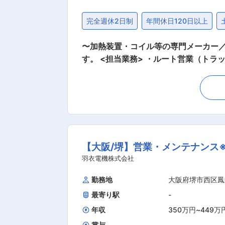
完全週休2日制
年間休日120日以上
〜加熱装置・コイル等の専門メーカー／上場企業や有名大学と取引〜 ■職務
す。 <担当業務> ・ルート営業（トラ
理、納期調整 ＜顧客先＞ ・自動車／建機部品メーカー、製鉄会社の保全担当者（設備の更新・メンテ受注） ・大手電機業界の設計・品質管理
担当（装置部品の設計・リピート品受注）
品＞ ・高周波誘導加熱装置：非接触で
iC半導体製造工程向けの引き合い増加
置）に利用される電気部品。 ・超電
る製品。電力会社や大学の研究室が主な顧客で、リニアや医療分
【大阪/堺】営業・メンテナンス※
客のフォローが中心で、紹介や問合せから新規顧客に提案します。 ＜担当社数／エリ
香川、徳島）、中部地方（愛知、岐阜）を担当いただき
羽衣電機株式会社
研修。引取・納品業務からスタートし、
勤務地
大阪府堺市西区鳳
期待しています。 ■組織構成 管理・営業・技術・製造の4部体制。20代6名、30代6名、40代7名、50代6名、60代以上9名の人員構成で
最寄り駅
-
す。 ■当社の特徴 当社は、誘導加熱コイルの製作・メンテナンスを主力に、自動車部品・製鉄業界の鍛造企業と取引しています。近年はリニ
ア需要によるリアクトル製品の受注増
年収
350万円
~
449万
す。 変更の範囲：会社の定める業務
賞与
-