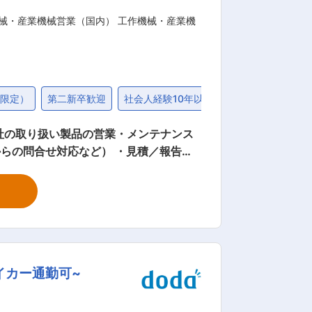
械・産業機械営業（国内） 工作機械・産業機
地限定）
第二新卒歓迎
社会人経験10年以上歓迎
退職金制度
からの問合せ対応など） ・見積／報告書
・その他業界（HP経由で熱処理ニーズに
場、変電所などで使われる主にUPS（無
なしで大容量の電流や強磁場を取り扱う
イカー通勤可~
の流れ まずは製
向によりエキスパートまたはリーダーとし