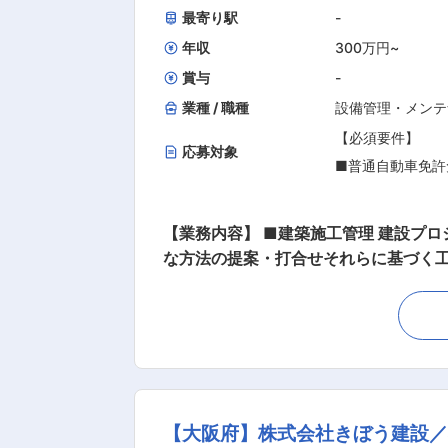
最寄り駅
-
年収
300万円
~
賞与
-
業種 / 職種
設備管理・メンテ
【必須要件】
応募対象
■普通自動車免許
※職種未経験歓迎
大学院
【業務内容】 ■建築施工管理 建設プ
な方法の提案・打合せそれらに基づく工事の進捗状況の現場管理
■既存顧客訪問、並びに新規の取引先開
水栓工事など幅広く対応していただきます。 ＜働き方について＞ ・基本的に現場へは直行直帰となります。 ・基本的に1現
ただきます。 ・現場へは社用車を使用
（泉州～北摂まで）となります。 ・
環境です。 ＜アピールポイント＞ ◇充実した福利厚生のもと、長期的に安定して働ける環境です。 ◇入社後はOJTを通じて実務を学べるの
で、未経験者・ブランクのある方も安心
【大阪府】株式会社きぼう建設
社概要】 当社は大阪府堺市を拠点に「