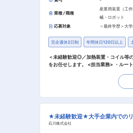
産業用装置（工作
業種 / 職種
械・ロボット
応募対象
＜最終学歴＞大学
完全週休2日制
年間休日120日以上
＜未経験歓迎◎／加熱装置・コイル等の専門メーカー／上場企業
をお任せします。 <担当業務> ・ルー
作成、与信管理、納期調整 ＜顧客先＞ ・自動車／建機部品メーカー、製鉄会社の保全担当者（設備の更新・メンテ受注） ・大手電機業界の設
計・品質管理担当（装置部品の設計・リ
対応） ＜製品＞ ・高周波誘導加熱装置：非接触で金属を加熱する装置。火力での加熱に比べ効率・品質が高く、カーボンニュートラルにも貢
献。近年はSiC半導体製造工程向けの
停電電源装置）に利用される電気部品
ことができる製品。電力会社や大学の研究室が主な顧客で
★未経験歓迎★大手企業内でのリ
割。既存顧客のフォローが中心で、紹介や問合せから新規顧客に提案しま
島、岡山、香川、徳島）、中部地方（愛知、岐阜
石川株式会社
造部で製品研修。引取・納品業務からス