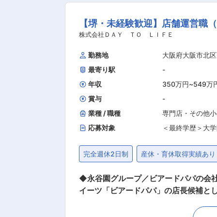
■Excel／スプ
す。 ◇リフォーム事業 水回りやエクステリアなど、住宅のあらゆる部分に対応。お客様の予算や要望に応じた最適なプランを提案し、施工か
大学院
【堺・未経験歓迎】店舗運営職
ら管理まで一貫して対応しています。 ◇注文住宅事業 一人ひとりの理想を丁寧にヒアリングし、設計から施工までをオーダーメイドで提供。
「こんな家に住みたい」という漠然とした理想を、具体的
株式会社ＤＡＹ ＴＯ ＬＩＦＥ
住宅型有料老人ホームの建設・運営を支
勤務地
大阪府大阪市北区
関する情報提供や相談も受け付けてお
最寄り駅
-
年収
350万円
~
549万
賞与
-
業種 / 職種
専門店・その他小
応募対象
＜最終学歴＞大学
完全週休2日制
産休・育休取得実績あり
◆永谷園グループ／ビアードパパの会社／残業2
イーツ「ビアードパパ」の店長候補とし
売業務からご担当いただき、習熟度に
す） ■職務内容：【変更の範囲：会社の規定に基づく】 ・入社後にお任せする業務：接客販売 ・ゆくゆくはお任せする業務：商品管理・衛生