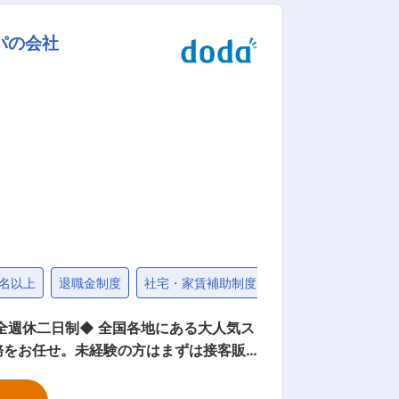
パの会社
ています。 ※加えて、「土地活用」に
5名以上
退職金制度
社宅・家賃補助制度
30代
各地にある大人気ス
務をお任せ。未経験の方はまずは接客販
立ちまでしっかりとフォローをいたしま