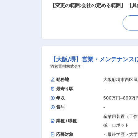
【変更の範囲:会社の定める範囲】 【具体的な業務】 案件は1現場1人で担当し、職人さんや各協力会社と連携を図りつつ工事を進めます。月に
並行して3~8現場を担当してもらいま
る家、カフェスタイルの家、吹き抜けが
客様の夢を必ず形にすることが、当社の信念です。 【建築部スタッフ構成】 10名が在籍しております。 【1
場 08：45 出社。全体朝礼、全社員
様と施工前打合せ（色決め・住宅設備） 1
属長への報告 18：00 午前中のお客様の
【大阪/堺】営業・メンテナンス(
流れ》 入社後は分譲住宅工事現場から
の取り方等、慣れるまで分からないことも
羽衣電機株式会社
社の魅力について】 ＜転勤は一切あり
勤務地
大阪府堺市西区鳳
当社。 お陰様で、当社の堅実なスタン
最寄り駅
-
豊富な経験をお持ちの即戦力として活
り仕事に取組んでいます。 当社で長く
年収
500万円
~
899万
賞与
-
産業用装置（工作
業種 / 職種
械・ロボット
応募対象
＜最終学歴＞大学