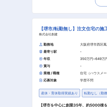
管理・売場管理・売上管理・労務管理・数値管理 ■入社後の流れ： ・入社直後は、座学研修を1日かけて行い
の元、店舗を運営していただき、業務の習得次第で独り立ちいただきます
に一度、店舗運営についての集合研修を
独り立ち、店長・店舗責任者としてご活躍されております。 ■キャリアパス： ・社員→店長
【堺市/転勤無し】注文住宅の施工
店舗）→マネージャー（エリア担当：3
います。 ・店舗を運営する事は全ての仕事の原点となります。現場を知り、1店舗の運営を自力でできてこそキャリアステップに繋げることが
株式会社創建
出来ます。 ・その他：ジョブローテ
勤務地
大阪府堺市西区鳳
しても広がりがございます。 ※店長（店舗責任者
最寄り駅
-
である20代からバイタリティの高い4
のこと、学生時代に飲食・接客アルバ
年収
350万円
~
649万
ウ
賞与
-
業種 / 職種
住宅（ハウスメー
応募対象
学歴不問
産休・育休取得実績あり
転勤なし（勤
【堺市を中心に創業35年、約5000棟