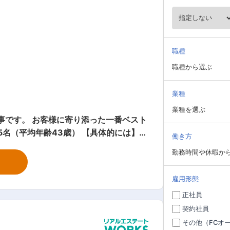
職種
職種から選ぶ
業種
業種を選ぶ
事です。 お客様に寄り添った一番ベスト
働き方
建てなどの大きな現場から、ちょっとした
勤務時間や休暇か
ただけます。 ・担当エリアは大阪府内
雇用形態
事があればその都度、ご質問いただける
正社員
支援制度に力を入れています。 【会
契約社員
し、地域密着型の丁寧な住まいづくりを
その他（FCオ