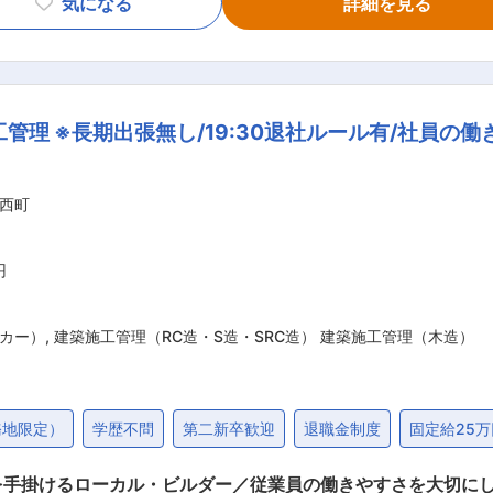
気になる
詳細を見る
ます。その後、先輩のサポート
。 ・入社2年目までは、近い時期に入社した他店の店長たちと2カ月
行っています。 ※独り立ちまでの目安は数か月から1年程度と
→アシスタントマネージャー（エリア担当：5・6
管理 ※長期出張無し/19:30退社ルール有/社員の
0店舗） ※1年で店長、1年でアシスタントマネージャー、1~
ーション制度があり、「商品開発」「マーケティング」「新業態
西町
）の後、商品企画やその他部署へ異動された方もおります。 ■中途入社者事例： 
0代まで幅広い年齢層の方がご入社・ご活躍されております。 
イトをされていた方、学校や病院にて食にかかる業務や保険営
円
ンドの方がご入社されております。 変更の範囲：本文参照
カー）
,
建築施工管理（RC造・S造・SRC造） 建築施工管理（木造）
務地限定）
学歴不問
第二新卒歓迎
退職金制度
固定給25
を手掛けるローカル・ビルダー／従業員の働きやすさを大切にして