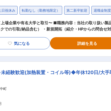
土日祝休み
転勤なし（勤務地限定）
第二新卒歓迎
退職金制
内容：当社の取り扱い製品の営業・メンテナンスをお任せしま
ックでの引取/納品含む） ・新規開拓（紹介・HPからの問合せ
 ・研究機関（大学・企業の研究者／技術者） ・その他業界（H
気になる
詳細を見る
金属を加熱する装置。火力での加熱に比べ効率・品質が高く、
。 ・リアクトル/抵抗器：製鉄会社などの大規模工場、変電所な
導関連製品：電気抵抗を発生させることがなく、損失なしで大容
野での取引実績も有。 ＜営業スタイル＞ 既存8〜9割、新規1〜2割。既存顧
未経験歓迎(加熱装置・コイル等)◆年休120日/大
ア＞ 20〜30社 関西を中心に、中国四国（広島、岡山、
ます。※月に5〜6回程度（基本日帰り)の出張有 ■入社後の流れ まずは製造部で
1年程度で独り立ちを想定。2〜5年後は能力・意向によりエ
中町
で安定経営を継続。半導体製造向け誘導加熱装置も大手メーカ
円