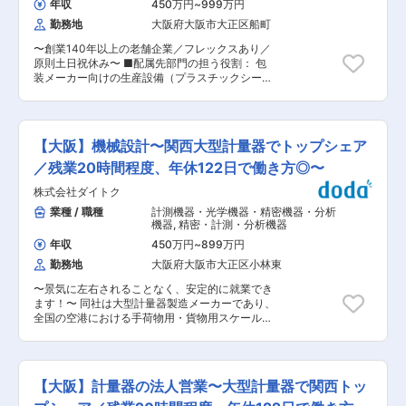
姿： お客様のお困りごとや課題にたいしてスムー
年収
450万円
~
999万円
工作機械・産業機械営業（国内） 電気
業員1〜5名程度への作業指示）等を行っていただ
ズにお応えできるよう、定期的な接点はもちろん
設計（工作機械・装置・設備・制御盤
勤務地
大阪府大阪市大正区船町
きます。 ※現地作業は数日〜1ヶ月程度（案件に
のこと、より良好な関係を構築できるよう、技術
など）
より異なります） ご経験を鑑み、電気設備の保守
的な側面だけではなく、総合的な満足度アップに
〜創業140年以上の老舗企業／フレックスあり／
点検や納入にかかる現地作業指示をご担当いただ
向けて、組織体制の強化を図ります。 ■本ポジシ
原則土日祝休み〜 ■配属先部門の担う役割： 包
く場合もあります（西日本全域）。 ■組織構成：
ョンの魅力ややりがい： お客様にとっては機械ト
装メーカー向けの生産設備（プラスチックシー
機械事業本部 電子制御ビジネスユニット 制御機
ラブルは死活問題となりますので、そういったト
ト・フィルム製造装置）におけるアフターメンテ
器部 フィールドエンジニアリング大阪グループ：
ラブルを未然に防いだり、急なお困りごとやご要
ナンスにかかる提案営業及び設計・積算を担いま
8名 幅広い年代が在籍する和気藹々とした雰囲気
望にお応えすると、絶大な感謝やお喜びの声を頂
す。 ■入社後の具体的な仕事内容： 当社が納入
の組織です。明るく話しやすい雰囲気のため会話
戴することができるやりがいの大きなポジション
している、主に包装メーカー向けの生産設備（プ
も多く、馴染みやすい環境です。 ■仕事の進め
【大阪】機械設計〜関西大型計量器でトップシェア
です。 ■募集ポジション： 担当者／リーダーク
ラスチックシート・フィルム製造装置）のアフタ
方： 入社後は現場OJTを通じて徐々に業務に慣れ
ラス
ーサービス担当として、下記の業務を担当しま
／残業20時間程度、年休122日で働き方◎〜
ていただく想定です。新規納入はほとんどないた
す。 ◎機械を納入している全国の主に既存顧客へ
め、前回工事の手順に倣って業務を進めていただ
株式会社ダイトク
の改造提案営業及び設計 ◎設計後の部品選定及び
けます。 ■出張の有無： 月2〜3回（0〜2泊）程
見積入手 ◎顧客に提示する見積書作成、受注（契
業種 / 職種
計測機器・光学機器・精密機器・分析
度、エリア：西日本全域 ■事業の目指す姿： 従
約）、検収まで一気通貫した業務をお任せしま
機器
,
精密・計測・分析機器
来は点検、部品交換を主体とするアフターサービ
す。 一概には言えませんが、工期は1〜2日と短期
ス部門でしたが、リプレースのための設計も行う
年収
450万円
~
899万円
の案件もあれば、1週間程度の案件もあります
エンジニアリング部門を目指し、名称もフィール
勤務地
大阪府大阪市大正区小林東
（期間中は近隣のホテル等に宿泊）。 ※1週間程
ドエンジニアリング大阪グループに変わりまし
度の案件については、お盆休みやGW等の連休を
た。今後はリプレース需要に応えるため、技術力
〜景気に左右されることなく、安定的に就業でき
利用して行う可能性もありますが、原則は土日祝
と組織力を強化したいと考えています。 ■本ポジ
ます！〜 同社は大型計量器製造メーカーであり、
がお休みとなります。 ■組織構成： 機械事業本
ションの魅力ややりがい： ハード設計、ソフト設
全国の空港における手荷物用・貨物用スケールを
部 システム機械ビジネスユニット アフターサー
計・製作、現地作業など、幅広い知識と経験を積
初め、トラックスケールの分野においてもトップ
ビス部 プラスチック技術営業グループ：10名
むことができます。これまでの経験を考慮のうえ
シェアを誇ります！ 新製品の開発により、全国展
30〜40代が中心の和気藹々とした雰囲気があ
担当業務を検討するので、これまでの経験も存分
開を目指しています！ ■業務内容 計量器（トラ
る、グループ内の連携も盛んな組織です。 ■仕事
に活かしていただけます。また、業務を進める中
ックスケール等）の構造設計を担当頂きます。 将
の進め方： お客様との良好な関係を築くため、お
【大阪】計量器の法人営業〜大型計量器で関西トッ
で設計部門への異動を希望することも可能です。
来的には企画・見積段階から担当いただき、材
客様からのニーズを探る為の巡回もあるため、週
■募集ポジション： ・担当者クラス
料・原価の計算、一部の特殊な外注製品のコント