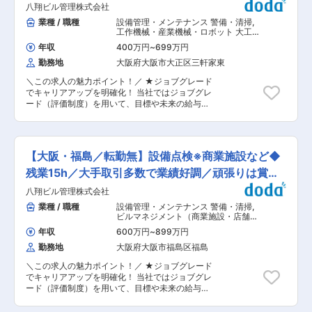
セル・クロスセルのアプローチを行っていただき
業績好調
八翔ビル管理株式会社
ください◎ ■業務詳細： ◆経理 ・弥生会計ソフ
ます。 （2）クライアントと打ち合わせ、具体的
トを使用 ・売上・売掛・仕入れ・買掛他経理全般
業種 / 職種
設備管理・メンテナンス 警備・清掃
,
なご提案（実施日のすり合わせなど）や見積のや
・売掛金補助簿を弥生会計よりインポート後
工作機械・産業機械・ロボット 大工・
り取りを重ね、依頼をいただきます。 （3）実施
Excel作成。 ・買掛金は、納品書・請求書により
とび・左官・設備など ビルメンテナン
終了後に報告書を作成・提出 ■入社後の流れ 入
年収
400万円
~
699万円
ス（商業施設・店舗・オフィス）
Excel作成後弥生会計に記帳。 ・未払金補助簿を
社後3ヶ月間は、OJTによる同行営業やセールス
勤務地
大阪府大阪市大正区三軒家東
資料にてExcel作成。 ・銀行勘定 ・月末支払業
レクチャーを行い、仕事の流れを覚えていただき
務 ・残業時間計算から給与計算を行い給与振り込
ます。研修期間終了後も成長スピードに合わせて
＼この求人の魅力ポイント！／ ★ジョブグレード
みを行う ・省庁依頼の資料を弥生会計と別途資料
チームで成長をサポートするので、未経験の方で
でキャリアアップを明確化！ 当社ではジョブグレ
を基に作成提出 ◆総務 ・入社・退社時の手続き
も安心してスタートを切っていただけます◎ ■組
ード（評価制度）を用いて、目標や未来の給与を
全般 ・社員のタイムカードと別途資料から残業時
織構成 現在、営業担当は3名（40代〜50代、全
可視化しています。昇給・昇格に必要なスキルが
間計算の為の資料作成 ・社員(特に工事部員)につ
員男性）が所属しております。 変更の範囲：会社
明確なので、どう成長すればキャリアアップでき
いては、技術向上及び資格取得の為の講習等の手
の定める業務
るのかがわかりやすいシステムになっています。
続き ◆営業事務 ・取引先毎に指定請求書作成発
月1回、支社長と個人面談で毎月の振り返りも実
行(経理と共に行う) ・取引先(新現場)において
【大阪・福島／転勤無】設備点検※商業施設など◆
施しているので、どこを改善したら良いのか・強
は、指定の書類作成及びメール作成 その他雑務有
化が必要なのか相談できます。 ★頑張った分はし
残業15h／大手取引多数で業績好調／頑張りは賞与
＊現在事務を担っているベテラン社員からしっか
っかり還元 「売上はお客様に向き合って努力した
り教えて頂けます◎ ■働き方： ◎勤務日数は週
で還元
八翔ビル管理株式会社
対価」という考え方なので、お客様第一で業務に
3〜週5で相談可能・勤務時間相談可能です。 ◎年
励んでいただき、頑張った分はしっかり還元。賞
業種 / 職種
設備管理・メンテナンス 警備・清掃
,
間休日125日以上 ◎完全週休2日制 ◎残業ほぼ無
与（インセンティブ）は年2回！所属部署の売り
ビルマネジメント（商業施設・店舗・
し ◎転勤無し ■組織風土 ・11名の少数精鋭メン
上げに応じて”インセンティブ制度”があるので、
オフィス） ビルメンテナンス（商業施
バー構成で、アットホームな雰囲気です。 ・同社
年収
600万円
~
899万円
設・店舗・オフィス）
チームで一丸となってお仕事に向き合えます。 ■
は技術継承にも力を入れる一方、働きやすい環
勤務地
大阪府大阪市福島区福島
業務内容 ・ダクト設備の施工・取り付け作業 ・
境、しっかり評価する制度改革などをおこない、
冷媒配管の敷設・接続対応 ・既存設備の点検・修
今後の担い手を育成する為に仕事・教育共に責任
＼この求人の魅力ポイント！／ ★ジョブグレード
理業務 ・現場での作業進行管理補助 ＜入社後＞
感を強く持って業務を進めております！ ・創業
でキャリアアップを明確化！ 当社ではジョブグレ
OJT形式で現場に入り、既存メンバーとともに作
50年の実績で安定性と働きやすさ抜群です。 ■
ード（評価制度）を用いて、目標や未来の給与を
業を習得。飲食店やホテルなど案件ごとに施工方
企業特徴： 同社の抱える案件は大手ゼネコンから
可視化しています。昇給・昇格に必要なスキルが
法を覚えていきます。 ＜キャリア＞ 将来的には
の依頼が多く、民間企業からのご依頼もあるな
明確なので、どう成長すればキャリアアップでき