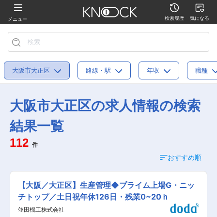
検索履歴
気になる
メニュー
大阪市大正区
路線・駅
年収
職種
大阪市大正区の求人情報の検索
結果一覧
112
件
おすすめ順
【大阪／大正区】生産管理◆プライム上場G・ニッ
チトップ／土日祝年休126日・残業0~20ｈ
並田機工株式会社