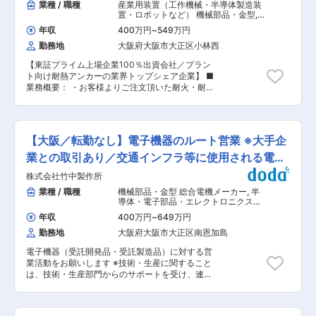
業種 / 職種
産業用装置（工作機械・半導体製造装
置・ロボットなど） 機械部品・金型
,
製品企画・プロジェクトマネージャー
年収
400万円
~
549万円
（機械） 機械・金属加工
勤務地
大阪府大阪市大正区小林西
【東証プライム上場企業100％出資会社／プラン
ト向け耐熱アンカーの業界トップシェア企業】 ■
業務概要： ・お客様よりご注文頂いた耐火・耐熱
金物（簡単な金属加工品）の見積及び発注業務
（製品価格算出、納期・工程・サプライヤー管理
等）を行って頂きます。 〜求める人物像〜 ・営
業と工場を結ぶ要の部署です。チームワークを大
【大阪／転勤なし】電子機器のルート営業 ※大手企
切にし、円滑なコミュニケーションを取れる方。
・将来的に生産管理部門の中核を担える人材（管
業との取引あり／交通インフラ等に使用される電子
理職候補） ■業務詳細： ・弊社営業部門と製造
機器
株式会社竹中製作所
部門（自社工場又はサプライヤー）との間で、価
格や納期の調整、見積や発注に関する業務を主に
業種 / 職種
機械部品・金型 総合電機メーカー
,
半
行って頂きます。 ・見積、発注をする際に弊社主
導体・電子部品・エレクトロニクス製
力製品である耐火・耐熱金物（丸棒加工品、板加
品営業（国内） 装置・工作機械・産業
年収
400万円
~
649万円
機械営業（国内）
工品）、製缶加工品、リテーナ等の部材の素材寸
勤務地
大阪府大阪市大正区南恩加島
法の算出、製品の簡易図面の読解や加工図を作成
した上で加工先の選定、納期調整、発注業務、製
電子機器（受託開発品・受託製造品）に対する営
品価格の算出を行って頂きますが、素材寸法の算
業活動をお願いします ※技術・生産に関すること
出につきましては、基本的には弊社既存システム
は、技術・生産部門からのサポートを受け、連携
により自動算出されますのでご安心下さい。 ■主
をしながらの営業活動となります。 ※顧客の要望
要商材の詳細： プラントにおいてなくてはならな
をしっかりと聞き取り、ニーズを発見し、それら
い製品を扱い、エネルギー効率向上や排出物削減
を正確に技術部門へ伝達することが重要な役割と
に貢献。カーボンニュートラル実現に向け、環境