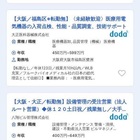
初め、トラックスケールの分野においてもトップ
す。 ■当社について 当社は、創業70年 はかりの
シェアを誇ります！ 新製品の開発により、全国展
トップランナーとして「各種計量器」の製造・修
開を目指しています！ ■業務内容 物流・製造現
理・販売を行っております。 トラックが乗るはか
場などで使用される【はかり】のメンテナンスを
りにおいては、大阪で7〜8割、近畿で6割ほどの
【大阪／福島区※転勤無】〈未経験歓迎〉医療用電
担当として活躍いただきます。 ※ANAやJALなど
シェアがあります！ 関西を中心に北は北海道から
でも当社の製品が使用されています！ ■業務の詳
気機器の入荷点検、性能・品質調査、技術サポート
南は沖縄まで、様々な事業現場で弊社の計量器が
細 <主な仕事の流れ> 当社の製品(はかり)がお客
使われています。 ■同社のワンストップサービス
大正医科器械株式会社
様先で不具合が出た場合、お客様からお問い合わ
（1）企画から納品、その後のメンテナンスまで
せ。 ▼ まずは電話で不具合箇所のヒアリング。
業種 / 職種
医療機器卸
,
品質管理（機械） 医療機
最適プランニング （2）はかりのプロフェッショ
電話のみで対応可能な場合もあれば、そうではな
器
ナルによる丁寧なものづくりと据付 （3）ワンス
い際には、必要に応じて現場へ。 ▼ 現地で製品
トップサービスだからこそできる充実したサポー
年収
450万円
~
599万円
の修理をご対応いただきます その他 製造・設置
ト体制 ■業界魅力 ・はかり業界は、修理を行う
勤務地
大阪府大阪市福島区鷺洲
時の配線や動作確認 検査の立ち合い など ■主要
にも国への申し出の必要がある等の兼ね合いで新
製品 ・各種はかり、その他リサイクル機器。
規参入が少ない業界です。 ・景気による需要の浮
【転勤なし／年休123日／残業月10h以内／WLB
例えば、トラックの積載量を計る大型のトラック
き沈みがほとんどありません。 変更の範囲：会社
充実／フルークバイオメディカル社の日本の総代
スケールや、空港で荷物の重量を計るカウンター
の定める業務
理店として信頼◎】 ■業務内容： ・医療用電気機
スケール等、生活を支えるさまざまな計りを作成
器の受入検査 ・新製品、既存製品の評価試験 ・
しています。 ■当社について 当社は、創業70年
各種製品の不具合対応 ・調査報告書作成 ・医療
はかりのトップランナーとして「各種計量器」の
現場における操作説明 など ◎取扱製品：循環器
製造・修理・販売を行っております。 トラックが
系の医療用電気機器など ◎出張：医療現場におけ
乗るはかりにおいては、大阪で7〜8割、近畿で6
【大阪・大正／転勤無】設備管理の受注営業（法人
る操作説明などのため、年3〜4回程度出張がござ
割ほどのシェアがあります！ 関西を中心に北は北
います。※入社後1〜2年程度は発生しない見込み
ルート営業）◆休１２０土日祝／残業無し／大手取
海道から南は沖縄まで、様々な事業現場で弊社の
です。 ◎医療を支えるという観点から、人、社会
計量器が使われています。 ■同社のワンストップ
引多数
八翔ビル管理株式会社
に貢献しているということを身近に感じることが
サービス （1）企画から納品、その後のメンテナ
できるやりがいのある業務です。 ■組織構成：
業種 / 職種
設備管理・メンテナンス 警備・清掃
,
ンスまで最適プランニング （2）はかりのプロフ
配属予定部署は、計3名で構成されております。
建設・不動産法人営業 ビルマネジメン
ェッショナルによる丁寧なものづくりと据付
分からないことがあれば気軽に相談できる環境で
ト（商業施設・店舗・オフィス）
（3）ワンストップサービスだからこそできる充
年収
400万円
~
649万円
す。 ■入社後の流れ： 入社後はまず、先輩社員