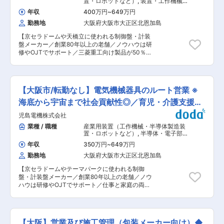
置・ロボットなど）
,
装置・工作機械・
に使用するトラクターなど、油にかけた圧力を利
たり、月10件ほど調整しながら担当いただきま
産業機械営業（国内） 精密機械・計測
用して様々な仕事をする機器です。 └産業機械：
年収
400万円
~
649万円
機器・分析機器・光学製品営業（国
す。 ■担当する案件： インテックス大阪や東京
電気自動車用のバッテリーや車/エレベーターのブ
内）
勤務地
大阪府大阪市大正区北恩加島
ビッグサイトで開かれるイベント、グランフロン
レーキなど、さまざまな産業で使用される機械や
ト大阪や阪急百貨店で企業が行うプロモーショ
装置です。 □どのように 決まった製品の物売り
【京セラドームや天橋立に使われる制御盤・計装
ン、その他商業施設や大手企業のショールーム・
ではなく、顧客の課題に応じて技術的な側面から
盤メーカー／創業80年以上の老舗／ノウハウは研
オフィス等の施工を手掛けます。 ■教育体制：
提案型の営業を行います。 └顧客および仕入先と
修やOJTでサポート／三菱重工向け製品が50％】
実績豊富な先輩社員の丁寧なOJTに加えて、会社
の商談、各種提案、調整、契約、受渡 └導入〜メ
【変更の範囲：会社の定めるすべての業務】 ■仕
負担での講習も受けていただきます。奨励金の支
ンテナンス、クレーム対応など技術面の対応
事内容： 受電盤や配電盤、制御盤、計装盤等の電
給もあり、未経験のあなたを全面サポートしてい
気機械器具を設計/製作/販売する当社にて、既存
ます。 実際に未経験の方もご入社いただいていま
のお客様を中心に法人営業をお任せします。この
す。図面やその他必要な知識もキャッチアップ可
【大阪市/転勤なし】電気機械器具のルート営業 ※
世に公表されていないモノにも当社製品は使用さ
能ですので、ご安心ください！ ■働き方： ・年
れています ■具体的には： ◇1人5社〜10社ほど
海底から宇宙まで社会貢献性◎／育児・介護支援充
休120日 ・土日祝休み（休日出勤が発生した際は
を担当し、定期的に訪問を実施。新たな開発ニー
振替休日を取得できます） ・出張：月1回（主に
実
児島電機株式会社
ズのキャッチ、製造手配、アフターフォローを行
東京・名古屋）［出張手当あり］ ・夜勤：月1回
います。 ◇ハンドルの大きさや各種レバーのボタ
業種 / 職種
産業用装置（工作機械・半導体製造装
・フレックスタイム制度 ・社内の声を取り入れた
ン配置がどうであれば使いやすいか？といったの
置・ロボットなど）
,
半導体・電子部
働き方改革推進中 └年間休日の5日増、負担軽減
聞き取りがメインなので、特に電気の知見がなく
品・エレクトロニクス製品営業（国
のために業務分担を見直し等 ■当社について：
年収
350万円
~
649万円
内） 装置・工作機械・産業機械営業
てもチャレンジできます。 ◇月1回程度（2〜3
東証グロース上場「株式会社博展」のグループ会
（国内）
勤務地
大阪府大阪市大正区北恩加島
泊）の出張があります ◇残業は多くて1日1〜2時
社です。幅広いの領域で空間装飾を提供する強み
間程度のため、遅くても19時には帰宅できます。
とし、自社工場保有・豊富な実績のもとで他にな
【京セラドームやテーマパークに使われる制御
業務量により定時退社も可能です。 ※発電所や遊
い商品を社内で連携して製造・お客様にお届けし
盤・計装盤メーカー／創業80年以上の老舗／ノウ
園地の裏側へ入れることも！ 【製品について】
ています。また、オモシロイを実現するため、職
ハウは研修やOJTでサポート／仕事と家庭の両立
『球場の客先稼働装置・ピッチャーマウンド上下
種の枠を超えて会社全体で連携しながら仕事を進
支援あり】 【変更の範囲：会社の定めるすべての
稼働装置』『可動橋の制御装置』『有人海底探査
められるのも強みです。 変更の範囲：会社の定め
業務】 ■仕事内容： 受電盤や配電盤、制御盤、
機の主電廃盤』『ロケット発射台の配電盤』など
る業務
計装盤等の電気機械器具を設計/製作/販売する当
多様。身近な製品から最先端の技術にまで幅広く
社にて、既存のお客様を中心に法人営業をお任せ
活用される製品を扱います。 ■入社後について：
【大阪】営業及び施工管理（包装メーカー向け）◆