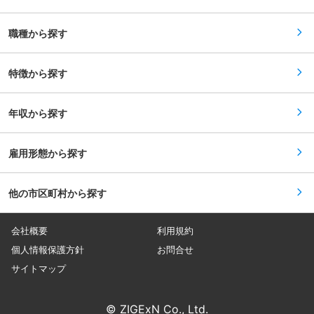
社）の方も多く在籍しています。ご年齢は20代〜
顧客を対象としているため、日曜祝日が休日とな
50代と幅広くご活躍されています（ボリュームゾ
り、加えて毎月1〜3日の個別設定休日を取得しま
ーン：30代）。 ■外国人社員との関わり： 同社
す。 ・残業抑制に取り組んでおり、平均残業は月
職種から探す
の大きな特徴として、社員の5割(工場は7割)が外
20〜30時間程度です。 ■将来のキャリアパス：
国人の社員となります。今回配属の部署約40名の
・整備のスペシャリストはもちろん、検査員、技
うち、約30名が外国籍の方です。技能実習生や日
術員、フロント、サービスアドバイザー、コント
本在住者の方など様々ですが、みなさん技術習得
特徴から探す
ローラー等幅広いキャリアにチャレンジできま
の意欲は高いです。日本語も堪能なため、円滑に
す。 ・社内資格制度があり検定に合格すると手当
コミュニケーションを取っていただけます。 ま
の支給があります。 変更の範囲：本文参照
た、文化交流するイベント等も開催しておりま
年収から探す
す。 ※メディア掲載実績→http://www.sankyo-
mfg.co.jp/media/ ■特徴： 《安定経営》設立65
年。柔軟と堅実。バランス良く！ 《挑戦を！》新
しい案件に自由な発想で取り組めます 《環境も
雇用形態から探す
◎》働きやすさを追求。意見や要望も大歓迎 精密
機械部品を1929年創業時より製造し、技術を磨い
てきました。住宅関係機器や消火器、自動車、防
他の市区町村から探す
災機器等業界等と幅広く納入しております。小ロ
ットでの対応も行っており、様々な加工スキルを
習得することが可能です。 ■取引先： (株)ダイヘ
ン/ヤマトプロテック(株)/大成工業
会社概要
利用規約
(株)/(株)LIXIL/(株)千代田精機といった大手企業が
メインです。また、2018年にははばたく中小企
個人情報保護方針
お問合せ
業・小規模事業者300社を受賞しています。 変更
サイトマップ
の範囲：会社の定める業務
© ZIGExN Co., Ltd.