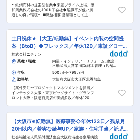
所定労働時間6時間30分） （2勤）14:35〜
244名が在籍中で、平均年齢37歳と比較的若い社
〜鉄鋼商材の提案型営業◆東証プライム上場、阪
20:20（休憩45分／所定労働時間5時間） （3
員が多く在籍しています。 ■働き方 ・週休２日
和興業株式会社の100%子会社◆離職率が低い風
勤）20:15〜翌7:15（休憩60分／所定労働時間10
制（シフト制） ※シフト制ですが、2カ月前には
通しの良い環境〜 ■職務概要 営業職として主
時間） ※下記のサイクルで勤務して頂きま
案件が入る日を伝えてもらえるので、ご自身の予
に、既存顧客からのオーダーを受け、そのニーズ
す。 （1勤）を5日⇒2公休→（2勤）を5日⇒1公休
定がある時も調整がつきやすくなっています。 ・
に合った部材の仕入れ、200社ほどある加工先の
⇒（3勤）を5日⇒2公休⇒（1勤） ※毎月有休を1
現場の業務状況により、早上がりあり ・残業１５
中から選定し発注、納品までの全工程のコーディ
日取得いただいております ■組織構成：16名 ■
ｈ程 ・夏季／冬季／GWなど長期休暇あり 変更の
ネートを担当します。そのため、「この製品は自
ポジションの魅力： ◎20年以上にわたる安定操業
土日祝休★【大正/転勤無】イベント内装の空間提
範囲：会社の定める業務
分が手掛けた」という実感が持てるモノづくりに
日々の点検や設備管理が行き届いており突発的な
近い営業で、やりがいや喜びを感じることができ
案（BtoB）◆フレックス／年休120／東証グロース
トラブルは比較的少ない設備です。安全面につい
ます。 ＜具体的な業務＞ 既存顧客に対して課
ても操業開始以来、27年以上無災害記録を更新し
G
株式会社ニチナン
題・要望等をヒアリングし、その要望にあった商
続けております。 ◎少数精鋭でオペレーターに留
品・協力加工会社を選定し、見積もり、発注、納
業種 / 職種
内装・インテリア・リフォーム
,
建設・
まらない 約15名というコンパクトな体制で発電所
品、アフターフォローまで対応します。 ■顧客：
不動産法人営業 建築施工管理（店舗内
を運営。単なるオペレーターに留まらず、原因究
半導体製造メーカー、機械部品メーカー、ゼネコ
装）
明や定期点検期における保全業務を通して「発電
年収
500万円
~
799万円
ン、住宅設備の専門商社など ■入社後： まずは
所全体を理解し、動かす総合技術者」として成長
勤務地
大阪府大阪市大正区北恩加島
会議同席や見積書の作成など先輩の業務フォロー
できる環境 ◎サポート体制 長年の運用を通じて整
を通して業務に慣れていただきます。その後、社
備されたマニュアルや、ベテラン社員が経験の浅
【案件受注〜プロジェクトマネジメントを担当／
内外の研修を通して当社で扱う商材に関しての知
いメンバーをサポートする体制や風土がある組織
インテックス大阪・東京ビッグサイト・グランフ
識を身につけ、並行して先輩の営業に同行しなが
です。 約1年間にわたるトレーニング期間中は通
ロント大阪・阪急百貨店の実績多数／年休120日
ら営業ノウハウを学びます。独り立ちは半年〜1
常の１チーム2名体制に、キャリア入社者を加え
（土日祝休）／フレックス制で働きやすさ◎／東
年後が目安ですが、しっかり先輩社員がフォロー
た3名体制で現場に入り、実務を通じて段階的に
証グロースG】 ★こんな方が活躍されています★
します。 ■配属先：本社営業部 近畿圏、地方
知識とスキルを習得していただきます。 変更の範
◎チームで働くことを楽しめる方 ◎依頼を受けた
（東は信州以南、西は四国・山陰まで)と顧客ごと
囲：会社の定める業務
ものにスピード感をもって対応できる方 ■業務概
で分かれており、入社後に決定します。 ■組織構
【大阪市※転勤無】医療事務◇年休123日／残業月
要： 案件受注と受注後のプロジェクトマネジメン
成 営業部には40名程度の営業担当が在籍してお
トをお任せします。 ■実際の働き方： ［案件受
20H以内／着実な給与UP／家族・住宅手当／託児
り、営業副部長・課長が30代後半、その他社員も
注前］ 既存顧客のリピートが多く、案件依頼をい
20代、30代と平均年齢が若い組織です。 ■魅力
施設
社会福祉法人恩賜財団済生会大阪府済生会泉尾病院
ただくことも多くなっています。その他案件受注
・社員各自の裁量が大きい この営業は「オーダー