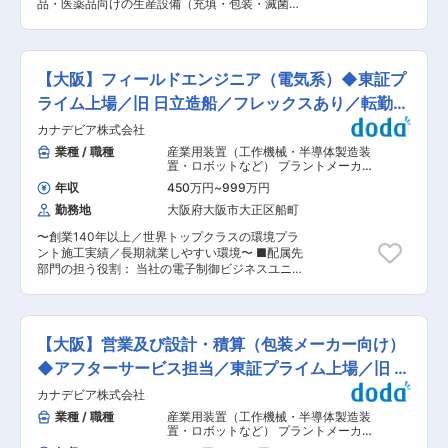
きやすい環境： ◇仕事と子育て・介護が両立が可
品・医薬品向けの生産設備（充填・包装・滅菌ラ
ますが、原則は土日祝がお休みとなります。 ■組
能です。仕事と家庭両立支援への取組の考え方
インシステム、画像式・機械式選別機械等）にお
織構成： 機械事業本部 システム機械ビジネスユ
が、経営や人事の方針で明文化され、管理職や従
けるアフターメンテナンスにかかる営業及び施工
ニット アフターサービス部 プラスチック工事グ
業員にも周知されています。 ◇勤務時間について
管理をお任せします。 ■入社後の具体的な仕事内
ループ：10名程度 30〜40代が中心の和気藹々と
は、保育施設の送迎時間、介護状況により柔軟に
容： 当社が納入している、食品・医薬品等の生産
した雰囲気がある、グループ内の連携も盛んな組
【大阪】フィールドエンジニア（電気系）◆東証プ
対応できます。 ◇子供の急病、学校等の行事、介
設備向け充填・包装・滅菌ラインシステム、画像
織です。 ■仕事の進め方： お客様との良好な関
護対象者の通院・介護施設への通所の際、半日又
式・機械式選別機械等のアフターサービス担当と
ライム上場／旧 日立造船／フレックスあり／転勤な
係を築くため、またマニュアルを用いた点検等を
は時間単位で休暇を取得可能です。
して、下記の業務を担当します。 ◎各種機械を納
含めた巡回もあるため、1日1〜2件程度、お客様
し
カナデビア株式会社
入している全国の主に既存顧客から依頼を受け、
先へ訪問します。お客様のお困りごとを聞き出
定期メンテナンスや補修工事等を実施するための
業種 / 職種
産業用装置（工作機械・半導体製造装
し、スムーズな対応ができるよう定期接点を取り
工事作業業者の選定及び見積入手 ◎顧客に提示す
置・ロボットなど） プラントメーカ
ます。 ■出張の有無： 宿泊を伴う出張が月に1〜
る見積書作成、受注（契約） ◎実際の工事現場の
ー・プラントエンジニアリング
,
工作機
3回程度あります。 ■事業の目指す姿： お客様の
年収
450万円
~
999万円
械・産業機械・ロボット プラント機
管理監督まで一気通貫した業務を行います。 一概
お困りごとや課題に対してスムーズにお応えでき
器・設備
勤務地
大阪府大阪市大正区船町
には言えませんが、工期は1〜2日と短期の案件も
るよう、定期的な接点はもちろんのこと、より良
あれば、2週間程度の案件もあります（期間中は
好な関係を構築できるよう、技術的な側面だけで
〜創業140年以上／世界トップクラスの環境プラ
近隣のホテル等に宿泊）。 ※1〜2週間程度の案件
はなく、総合的な満足度アップに向けて、組織体
ント施工実績／長期就業しやすい環境〜 ■配属先
については、お盆休みやGW等の連休を利用して
制の強化を図ります。 ■募集ポジション： 担当
部門の担う役割： 当社の電子制御ビジネスユニッ
行うことが多くありますが、原則は土日祝がお休
者／リーダークラス
トが納入した制御盤やPC、各種システムの保
みとなります。 ■組織構成： 機械事業本部 シス
守、追加、改造、機器更新に係る設計および現地
テム機械ビジネスユニット アフターサービス部
作業を担っています。 ■入社後の具体的な仕事内
食医工事グループ：10名 ベテランで経験豊富な
容： 主に過去に納入した制御盤、PC（アプリ、
社員が多く存在する組織です。 ■仕事の進め方：
【大阪】営業及び設計・積算（包装メーカー向け）
SCADA）、PLCのリプレースにかかわるプログ
お客様との良好な関係を築くため、またマニュア
ラム更新や改造、現地作業管理をご担当いただき
◆アフターサービス担当／東証プライム上場／旧 日
ルを用いた点検等を含めた巡回もあるため、1日
ます。 ＜具体的には＞ 制御盤、PC（VB，.net，
1〜2件程度、客先へ訪問します。お客様のお困り
立造船
カナデビア株式会社
Oracle，PostgreSQL，C，SCADA）、PLCを用
ごとを聞き出し、スムーズな対応ができるよう定
いた各種機器の更新、リプレース工事にかかる設
業種 / 職種
産業用装置（工作機械・半導体製造装
期接点を取ります。 ■出張の有無： 宿泊を伴う
計、お客様や協力会社の他、設計や社内他部署と
置・ロボットなど） プラントメーカ
出張が月に1〜3回程度あります。 ■事業の目指す
の各種調整、検査、現地作業指示（協力会社の作
ー・プラントエンジニアリング
,
装置・