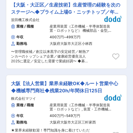
なります 【業務内容】 既存顧客への定期訪問を
負荷の低い製品で持続可能な未来を支援していま
【大阪・大正区／生産技術】生産管理の経験を次の
通じて潜在的な受注見込みの発掘・提案や、引合
す。 （1）「耐火・耐熱金物」（アンカーメタ
いを頂いた案件に対する初期対応等の活動を行っ
ステージへ◆プライム上場G・ニッチトップ／年休
ル）： 鉄鋼設備や石油化学関係の設備などで使用
ていただきます。 受注見込みがより具体化した後
される工業炉の壁・床・天井を保持・固定するた
126日
並田機工株式会社
は、顧客と工場（開発部門・生産部門）の橋渡し
めの補強金物 （2）「リテーナ」： セメント工
を行います また、見積提示・価格交渉・受注処理
業種 / 職種
産業用装置（工作機械・半導体製造装
場・都市ごみ焼却施設などの排ガス設備で使用さ
等の営業事務（アシスタント社員あり）、展示会
置・ロボットなど） 機械部品・金型
,
れるろ過フィルターを支持する部品 ■組織構
では技術のアピールの場にしていて、そこで知り
工程設計・工法開発・工程改善・
成：・当募集部署：男性4名 女性2名 計6名 ■
年収
400万円
~
499万円
IE（機械・金属加工） 設備立ち上げ・
合った顧客に連絡をする新規営業があります ま
入社後： まずは製品の流れや加工工程（物流業
設計（機械設計）
勤務地
大阪府大阪市大正区小林西
た、既存顧客からの相談がある為、技術部門とタ
務）、検査や梱包（出荷業務）を学んで頂き、製
ッグを組んで相談に乗ります。 分からない事は技
品の知識向上に繋げて頂く事を目的に、約6か月
〜管理職候補／創立以来黒字の安定経営／耐熱ア
術部門に相談ができます。※飛び込み営業等はあ
間自社他部署での研修を考えています。現状のメ
ンカーのトップシェア企業／健康経営優良法人
りません 自社製品でなく、受注生産となり、お客
ンバーのほとんどが異業界からの転職者ですの
2025に選定／安定した需要で業績好調〜 ◆募集
様の名前を入れて売ります ＥＴＣのゲート等大き
で、ご安心ください。 ■当社について 創業以
ポジション概要 まずは生産管理業務からスタート
い機械の中の一部になるものも多いです 【担当】
来、55年にわたり業界を支え続け、日本の耐火・
し、将来的には生産技術まで幅広く経験いただく
約20社／毎月約5社プロジェクトが稼働（期間：
耐熱金物メーカーのトップブランドとしてお客様
ポジションです。製造現場の改善や設備導入、安
平均3〜6ヵ月） 【製品の使用例】 ETCの出入り
に選ばれ続けております。また近年においては、
全管理など、モノづくりの根幹に関わる業務を段
口のゲート、料金所・電車・EV充電ステーション
大阪【法人営業】業界未経験OK◆ルート営業中心
海外顧客の獲得や海外サプライヤーとの取引にも
階的に習得していただきます。スキルに合わせて
等 【出張】 ・エリア：静岡より西 ・頻度：月に1
積極的に取り組んでいます。
お任せするお仕事内容の幅を徐々に広げていきま
◆機械専門商社◆残業20h/年間休日125日
回程度 日帰りがほとんどで泊りがあって
す！ ◆求める人物像 ・生産管理の経験を活か
も1泊程度です 【組織構成】 50代1名、30代1
株式会社マツイ
し、さらに生産技術のスキルも身につけたい方 ・
名 アシスタント1名 【入社後の流れ】 OJT・
現場改善や設備導入など、モノづくりの根幹に関
業種 / 職種
産業用装置（工作機械・半導体製造装
同行営業で製品や業務を学び、将来的には営業部
わる業務に挑戦したい方 ・将来的に管理職として
置・ロボットなど）
,
装置・工作機械・
門を統括する立場をお任せする予定です 【ノルマ
組織を牽引したいという志向をお持ちの方 【生産
産業機械営業（国内） 精密機械・計測
について】 受注生産の為、予想ができないので、
年収
400万円
~
549万円
機器・分析機器・光学製品営業（国
管理】 生産計画の立案（受注状況に基づくスケジ
事業部としての年度の売り上げ予算はございます
内）
勤務地
大阪府大阪市大正区三軒家西
ュール作成） 進捗管理（生産状況のモニタリン
が、個人ノルマはありません。評価はプロセスと
グ、トラブル対応） 在庫・資材管理（原材料・部
数値で判断致します 【電子機器事業部について】
★業界未経験歓迎！専門知識を身に着けていただ
品の発注・納期管理） QCD管理（品質・コス