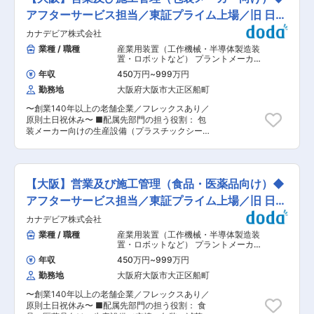
します。この世に公表されていないモノにも当社
営業部門長か社長と共に営業同行し、独り立ちま
製品は使用されています。 ■具体的には： ◇新
アフターサービス担当／東証プライム上場／旧 日立
でサポートします。最短半年で独り立ちしてお
規が1〜2割程度（ご紹介にて獲得）で、既存顧客
り、大手をお任せする場合は3年かけて育成。装
造船
カナデビア株式会社
がメインです。 ◇1人5社〜10社ほどを担当し、
置に関わる専門知識は営業部・製造部の先輩や取
定期的に訪問（週1〜3回ペース、午前・午後どち
業種 / 職種
産業用装置（工作機械・半導体製造装
引先からも学べますので、現時点で知識がなくて
らかで1〜2社/日※社用車使用）を実施。新たな開
置・ロボットなど） プラントメーカ
も大丈夫です ■魅力/やりがい： ◇製品の多くが
発ニーズのキャッチ、製造手配、アフターフォロ
ー・プラントエンジニアリング
,
工作機
オーダーメイドのため、単に製品を売るだけでは
年収
450万円
~
999万円
械・産業機械・ロボット 施工管理（機
ーを行います。また同じ取引先の別部署や別工場
ない面白さとやりがいを感じられます。 ■組織構
械）
勤務地
大阪府大阪市大正区船町
の紹介を頂くことも大事です。 ◇出張は月1回程
成： 営業部には5名が在籍しています。社長をは
度（2〜3泊）です。 ◇顧客先は三菱重工/明電舎/
じめ、文系・別業種出身者など様々な職務経歴の
〜創業140年以上の老舗企業／フレックスあり／
クボタなど（大手直接取引もあります） ◇目標に
社員が活躍しています。 ■働きやすい環境： ◇
原則土日祝休み〜 ■配属先部門の担う役割： 包
ついては個人で設定をし、上司と相談のうえ決定
仕事と子育て・介護が両立が可能です。仕事と家
装メーカー向けの生産設備（プラスチックシー
します。 【扱う製品】 『ユンボなどの工業機
庭両立支援への取組の考え方が、経営や人事の方
ト・フィルム製造装置）におけるアフターメンテ
械』『球場の客先稼働装置・ピッチャーマウンド
針で明文化され、管理職や従業員にも周知されて
ナンスにかかる営業及び施工管理をお任せしま
上下稼働装置』『可動橋の制御装置』『有人海底
います。 ◇勤務時間については、保育施設の送迎
す。 ■入社後の具体的な仕事内容： 当社が納入
探査機の主電廃盤』『ロケット発射台の配電盤』
時間、介護状況により柔軟に対応できます。 ◇子
している、主に包装メーカー向けの生産設備（プ
など多様。身近な製品から最先端の技術にまで幅
【大阪】営業及び施工管理（食品・医薬品向け）◆
供の急病、学校等の行事、介護対象者の通院・介
ラスチックシート・フィルム製造装置）のアフタ
広く活用される製品を扱います。これができる技
護施設への通所の際、半日又は時間単位で休暇を
ーサービス担当として、下記の業務を担当しま
アフターサービス担当／東証プライム上場／旧 日立
術力が、当社の安定性の証です。 ■入社後につい
取得可能です。
す。 ◎機械を納入している全国の主に既存顧客か
て： 営業部門長か社長と共に営業同行し、独り立
造船
カナデビア株式会社
ら依頼を受け、定期メンテナンスや補修工事等を
ちまでサポートします。最短半年で独り立ちして
実施するための工事作業業者の選定及び見積入手
業種 / 職種
産業用装置（工作機械・半導体製造装
おり、大手をお任せする場合は3年かけて育成。
◎顧客に提示する見積書作成、受注（契約） ◎実
置・ロボットなど） プラントメーカ
装置に関わる専門知識は営業部・製造部の先輩や
際の工事現場の管理監督まで一気通貫した業務を
ー・プラントエンジニアリング
,
工作機
取引先からも学べますので、現時点で知識がなく
年収
450万円
~
999万円
械・産業機械・ロボット 施工管理（機
行います。 一概には言えませんが、工期は1〜2日
ても大丈夫です。 ■組織構成： 営業部には5名
械）
勤務地
大阪府大阪市大正区船町
と短期の案件もあれば、1週間程度の案件もあり
（20代1名/30代1名/40代1名/50代2名）が在籍し
ます（期間中は近隣のホテル等に宿泊していただ
ています。社長をはじめ、文系・別業種出身者な
〜創業140年以上の老舗企業／フレックスあり／
きます）。 ※1週間程度の案件については、お盆
ど様々な職務経歴の社員が活躍しています。 ■働
原則土日祝休み〜 ■配属先部門の担う役割： 食
休みやGW等の連休を利用して行う可能性もあり