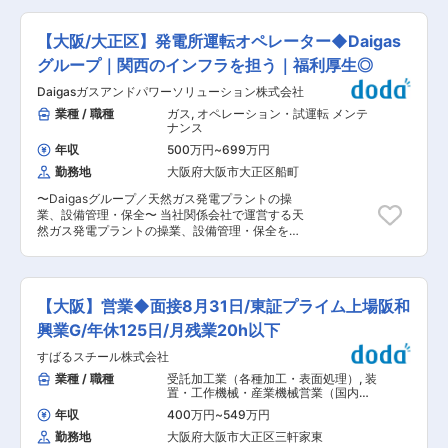
現場リーダーとして、複数案件の統括や若手指導
ど、安定的な事業成長を遂げております。 変更の
るのかがわかりやすいシステムになっています。
を担当。部署の立ち上げフェーズのため、組織づ
範囲：無
月1回、支社長と個人面談で毎月の振り返りも実
くりにも関われます。 ■やりがい・魅力 冷媒配
【大阪/大正区】発電所運転オペレーター◆Daigas
施しているので、どこを改善したら良いのか・強
管工事は需要が高く、「安定した仕事に転職した
化が必要なのか相談できます。 ★頑張った分はし
グループ｜関西のインフラを担う｜福利厚生◎
い」「現在の経験を活かしてキャリアアップを目
っかり還元 「売上はお客様に向き合って努力した
指したい」という方に最適です。今回の募集で
Daigasガスアンドパワーソリューション株式会社
対価」という考え方なので、お客様第一で業務に
は、将来的に現場を統率するリーダーポジション
励んでいただき、頑張った分はしっかり還元。賞
業種 / 職種
ガス
,
オペレーション・試運転 メンテ
などの役職もご用意しています。経験者として、
与（インセンティブ）は年2回！所属部署の売り
ナンス
スタートアップの部署を引っ張っていただける方
上げに応じて”インセンティブ制度”があるので、
を求めています。入社後はまずOJTを通じて業務
年収
500万円
~
699万円
チームで一丸となってお仕事に向き合えます。 ■
を習得していただく予定です。 変更の範囲：会社
勤務地
大阪府大阪市大正区船町
業務内容 建物の設備管理を一手に担い、設立7年
の定める業務
という若い企業ですが、大手企業との安定取引で
〜Daigasグループ／天然ガス発電プラントの操
業績好調な当社にて、建築物点検員として、設備
業、設備管理・保全〜 当社関係会社で運営する天
の点検を中心に業務をお任せいたします。神戸、
然ガス発電プラントの操業、設備管理・保全を行
大阪、東京へと拠点拡大し、急成長中のため、将
っていただきます。安全・確実な操業を行い、安
来的なキャリアは青天井のため、将来の幹部候補
定的な電力供給を行うために、24時間365日プラ
としての採用です。 ■業務詳細 ・対象施設：オ
ントを見守り続けていく仕事です。 ■業務詳細：
フィスビル・商業施設がメイン ・対象設備・業
・DCSを用いた中央制御室での運転監視・操作
務：点検業務、報告書作成、お客様との打ち合わ
【大阪】営業◆面接8月31日/東証プライム上場阪和
・現場での設備点検、不具合対応および原因調査
せなど ・エリア：大阪・兵庫・京都・奈良・和歌
※シフト勤務制で勤務いただき、プラントを運転
興業G/年休125日/月残業20h以下
山の建物 ・業務形態：受託建物を巡回勤務しま
管理するとともに、春・秋の定期点検の際にはメ
す。 ・夜勤あり ※夜勤発生時は翌日は休日となり
すばるスチール株式会社
ーカー・協力会社等と調整の上、設備の保全・メ
ます！ ■一日の流れ 事務所集合⇒現場へ向かい、
ンテナンスを対応いただきます。 ※中山共同発電
業種 / 職種
受託加工業（各種加工・表面処理）
,
装
業務開始※基本2人以上のグループで担当します。
株式会社（勤務地：大阪府大阪市大正区船町2丁
置・工作機械・産業機械営業（国内）
⇒作業終了後、事務所解散 ※現場により稼働時間
目1-77／事業内容：火力発電プラントの運営と電
自動車・建機・自動車部品営業（国
が異なる為、早く終われば報告書の作成や打ち合
年収
400万円
~
549万円
内）
力の卸供給）への出向となります。 ■シフト制勤
わせなども行います。 ※直行直帰あり ■組織構成
勤務地
大阪府大阪市大正区三軒家東
務について： （1勤）7:10〜14:40（休憩60分／
・当社には、社員・パート・アルバイト含んで