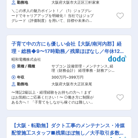
実したサポート体制 ■業界魅力 ・はかり業界
勤務地
大阪府大阪市大正区三軒家東
のもとで製品知識から学んでいただきます。その
は、修理を行うにも国への申し出の必要がある等
後は、受入検査を中心に業務を習得いただきま
の兼ね合いで新規参入が少ない業界です。 ・景気
＼この求人の魅力ポイント！／ （1）ジョブグレ
す。半年程度をかけてしっかり教育を行いますの
による需要の浮き沈みがほとんどありません。 変
ードでキャリアアップを明確化！ 当社ではジョブ
で、業界未経験の方も安心してご応募ください。
更の範囲：会社の定める業務
グレード（評価制度）を用いて、目標や未来の給
■働き方の特徴： ◎年間休日123日／転勤なし／
与を可視化しています。昇給・昇格に必要なスキ
土日祝休み とWLB充実◎ ◎ほとんどの社員が定時
ルが明確なので、どう成長すればキャリアアップ
退社しており、習い事や趣味、育児などプライベ
できるのかがわかりやすいシステムになっていま
ートとの両立が可能◎ ■同社について： ・
す。月1回、支社長と個人面談で毎月の振り返り
「Saving your life is our business」 私たちは、
子育て中の方にも優しい会社【大阪/南河内郡】経
も実施しているので、どこを改善したら良いの
自らが自信を持てる本当によい品質の医療機器
か・強化が必要なのか相談できます。 （2）プラ
理・総務◆9〜17時勤務／残業ほぼなし／年休125
を、安定して医療現場に届けること、そして医療
イベートもしっかり確保！ ・業務状況により、早
事故を未然に防ぐために寄与すべく医療機器用の
日〜
昭和電機株式会社
上がりあり ・原則残業なし ・夏季／冬季／GWな
テスタを届けることで、医療に貢献して参りま
ど長期休暇あり （3）頑張った分はしっかり還元
業種 / 職種
サブコン 設備管理・メンテナンス
,
経
す。 ・アメリカのフルークバイオメディカル社の
「売上はお客様に向き合って努力した対価」とい
理（財務会計） 経理事務・財務アシス
日本の総代理店としてドクターやディーラーから
う考え方なので、お客様第一で業務に励んでいた
タント
の信頼も厚いです。また品質体制にも非常にこだ
年収
300万円
~
399万円
だき、頑張った分はしっかり還元。賞与（インセ
わっております。 ■ISO情報： ・ISO登録証…
勤務地
大阪府大阪市大正区泉尾
ンティブ）は年2回！所属部署の売り上げに応じ
2005年3月14日本社営業部でISO9001及び
て”インセンティブ制度”があるので、チームで一
ISO13485を取得しました。当社は2つのISO取得
〜簿記2級以上・経理経験をお持ちの方へ！まず
丸となってお仕事に向き合えます。 ■業務内容
によって規制を厳格に遵守すること、取引先、患
はお気軽にご応募ください！〜 ◎働き方に制限が
建物の設備管理を一手に担い、設立7年という若
者の満足度を継続的に向上させることを目指して
ある方へ！ 「子育てをしながら稼ぐのは難しい」
い企業ですが、大手企業との安定取引で業績好調
います。 ・ISO／IEC 17025:2017認定…フルーク
という悩みを抱えている方がいれば、ぜひ当社へ
な当社にて、クライアントに向けた建物の保持安
バイオメディカルサポートセンターが、電気安全
ご応募ください！勤務時間やお子様の学校行事の
全に繋がる自社サービスのご提案をお任せしま
解析装置の電気的校正でISO／IEC17025:2017の
参加のための勤務日の調整など、柔軟に対応しま
す。 ■業務の流れ （1）既存顧客を中心にアプロ
認定を取得し作業品質の保持に努めています。 変
す◎ 週３日以上から勤務OK！年休125日以上・完
ーチ ビルや店舗のオーナー、建築主、ビル管理会
【大阪・転勤無】ダクト工事のメンテナンス・冷媒
更の範囲：会社の定める業務
全週休2日制・残業ほぼ無し ■仕事内容： 経理・
社、福祉施設、病院、学校などが主な取引先とな
総務・営業事務を担っていただきます。 経理での
配管施工スタッフ■残業ほぼ無し／大手取引多数で
ります。既に取引のある企業様に対して、アップ
決算業務は税理士に依頼していますので、ご安心