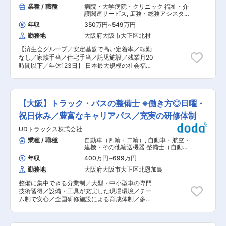
の動きとして、取引先の代理店へ営業が90％、新
業種 / 職種
病院・大学病院・クリニック 福祉・介
メイド型加工営業」。加工や物流の選定も担当営
規代理店の開拓が10％です。メールや電話を用い
護関連サービス
,
庶務・総務アシスタン
業自らが行い、コーディネーターの役割を果たし
てアポ取りを行います。【依頼：獲得＝6：4】
ト 医療事務
ます。困ったときには部署を問わず助け合った
年収
350万円
~
549万円
［案件受注後］ （1）販売代理店から送られた図
り、社内で勉強会を開催したりときっちり周りが
勤務地
大阪府大阪市大正区北村
面をもとに見積作成 （2）顧客との打ち合わせ・
フォローしていきます。 ・評価が明確 数とプロ
図面の最終確認 （3）社内外の関係者への発注・
セスごとなど基準があり、評価制度が明確です。
【済生会グループ／安定基盤で高い定着率／転勤
声掛け （4）現場の品質・工期・安全をマネジメ
利益をあげるために何を考え、どんな行動をした
なし／家族手当／住宅手当／託児施設／残業月20
ントと顧客対応および納品までの対応 ※工期：平
のかを常に上司や先輩社員に相談し、目標設定を
時間以下／年休123日】 日本最大規模の社会福祉
均1週間 ※1人当たり、月10件ほど調整しながら担
したうえで営業活動を行うのでしっかりと自分の
法人として40都道府県で医療・保健・福祉活動を
当いただきます。 ■担当する案件： インテック
プロセスを見て評価をするため、成長実感ができ
展開する済生会グループの同院にて、入院医事算
ス大阪や東京ビッグサイトで開かれるイベント、
る環境です◎ ※面接日は8月31日で固定させてい
定業務を担っていただきます。 ■職務内容： 入
商業施設で企業が行うプロモーション、大手企業
ただきますが、調整も可能で要相談となります。
院医事業務（入院患者さんの診療報酬算定業務）
のショールーム・オフィス等の施工を手掛けてい
【大阪】トラック・バスの整備士 ※働き方◎日曜・
変更の範囲：会社の定める業務
組織構成： 入院医事では14名（入院医事係 7
ます。 ■働き方： ・年休120日以上 ・土日祝休
名 診療情報管理係 4名 債権管理庶務係 3
祝日休み／豊富なキャリアパス／充実の研修体制
み（休日の出勤が発生した際は振替休日を取得い
名） ■魅力 ★長く安定してご活躍いただけま
ただけます） ・出張：月1回程度（主に東京・名
UDトラックス株式会社
す。 ・開院から80年 日本最大級の社会福祉法
古屋）［出張手当あり］ ・夜勤：月1回程度 ・フ
人済生会の安定基盤 ・転勤なし ★プライベート
業種 / 職種
自動車（四輪・二輪）
,
自動車・航空・
レックスタイム（コアタイムなし） ・社内の声を
やご家庭を大事にしながら活躍できます。 ・年休
建機・その他輸送機器 整備士（自動
取り入れた働き方改革推進中 └年間休日の5日増
121日 ・残業時間月10時間以内 ・産前産後休暇
車・建機・航空機など）
加や業務分担のしやすさなど幅広く行っていま
年収
400万円
~
699万円
・育児休業、介護休業 ・育児のための時短勤務
す。 ■教育体制： 実績豊富な先輩社員の丁寧な
勤務地
大阪府大阪市大正区北恩加島
・託児施設 ・家族手当、住宅手当 ★その他の福
OJTに加えて、会社負担での講習も受けていただ
利厚生も充実しています。 ・医療費還付制度 当
きます。奨励金の支給もあり、会社として全面サ
整備に集中できる分業制／大型・中小型車の専門
院で受信した医療費を給与で還付 ・社員食堂（1
ポートしています。 ■当社について： 東証グロ
技術習得／設備・工具が充実した現場環境／チー
食300円） ・慰労手当、当直手当 ・専任の担当
ース上場「株式会社博展」のグループ会社です。
ム制で安心／全国研修施設による育成体制／多彩
者（メディエーター）によるメンタルケア 変更の
幅広いの領域で空間装飾を提供する強みとし、自
なキャリアパス／社内資格制度あり ■業務内容：
範囲：会社の定める業務
社工場保有・豊富な実績のもとで他にない商品を
自社ブランド中心に、大・中・小型車（トラッ
社内で連携して製造・お客様にお届けしていま
ク・バス等）の点検・整備・修理等をご担当いた