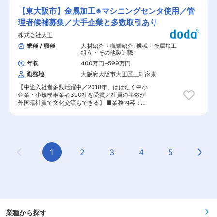
す。また、オモシロイを実現するため、職種の枠
だきます。 ・定期点検・緊急時修理 ・エンジン
【東大阪市】金属加工※マシニングセンタ使用／管
を超えて会社全体で連携しながら仕事を進められ
やミッション等の分解整備 ・電装の点検・修理
るのも強みです。
【変更の範囲：会社の定める業務】 ■魅力： ・
理者候補募集／大手企業と多数取引あり
整備と受付業務が分業されているため、整備士の
株式会社大正
窓口対応は一切なし ・2〜4名のチームで取り組
むため、安心して仕事ができる体制 ・大型車整備
業種 / 職種
人材紹介・職業紹介
,
機械・金属加工
に必要な補助設備（フロアリフト等）も充実 ・業
組立・その他製造職
務で使用する工具は会社が貸与、共用工具も充実
年収
400万円
~
599万円
・鈑金・塗装も分業しており、各専用ブースあり
勤務地
大阪府大阪市大正区三軒家東
・入社時にOJT、その後は技術取得のための研修
あり ・有休取得率も高い！ ■社員の声： ◆大型
【中途入社者多数活躍中／2018年、はばたく中小
車は初めてだったので重量が心配でしたが、専用
企業・小規模事業者300社を受賞／社員の半数が
工具が完備されていてすぐ重さにも慣れました。
外国籍社員で文化交流もできる】 ■業務内容：
乗用車と比べ大きくて不安がありましたが、先輩
精密機械部品メーカーである当社において、マシ
のフォローもあり、設備や工具が充実していて思
ニングセンタを使用した金属製部品の切削加工を
ったより早く仕事に慣れることができました。
お任せします。株式会社三共製作所内で就業して
（中途入社5年目／前職：乗用車の整備士） ◆整
いただきます。（請負業務） 《業務の流れ》 加
備に集中できる環境で嬉しい！ 前職では窓口対応
工のためのプログラミング→切削加工 ※毎回違っ
もあり整備作業に集中できませんでした。そんな
た図面が来るので、どのように加工できるかアイ
1
2
3
4
5
中UDで働いていた友人から窓口対応もなく人間
Previous Page
Next
デアを出しながら業務を進めていただくことがで
関係もいいことを聞き、転職を決めました。 （中
きます。 《加工部品例》 消火器部品、水栓金属
途入社2年目／前職：建設機械の整備士） ■研修
部品、自動車部品、変圧器部品等の金属部品等 ■
体制： 整備士の技術向上のため、全国7ヶ所に研
入社後の流れ： 入社後はOJTという形で、同社の
修施設を設置。全国規模のネットワークを持つた
業務に慣れていただきます。 約1年後には、プロ
め、大規模で環境の整った研修施設があり、独自
グラミングやマネジメントを行う管理者をお任せ
の技術習得制度に関する研修や、商品のモデルチ
いたします。 ■組織構成： 製造現場には120名ほ
ェンジ・マイナーチェンジの際の新技術に関する
どおり、うち同社社員が40名、派遣（グループ会
業種から探す
研修なども行っています。 ■就業環境： ・法人