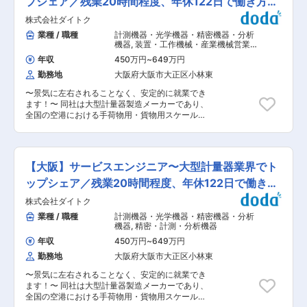
プシェア／残業20時間程度、年休122日で働き方
に1〜2件程度、お客様先へ訪問します。お客様の
ロール、計量器の基礎図作成や客先同行による提
お困りごとを聞き出し、スムーズな対応ができる
◎〜
株式会社ダイトク
案など専門知識を生かした幅広い業務を行って頂
よう定期接点を取ります。 ■出張の有無： 宿泊
きます。 計量器は、計量法で定められたルールを
業種 / 職種
計測機器・光学機器・精密機器・分析
を伴う出張が月に1〜3回程度あります。 ■事業の
元に仕様検討する必要があり、専門性の高い分野
機器
,
装置・工作機械・産業機械営業
目指す姿： お客様のお困りごとや課題に対してス
になります。 ■主要製品 ・各種はかり、その他
（国内） 精密機械・計測機器・分析機
ムーズにお応えできるよう、定期的な接点はもち
年収
450万円
~
649万円
器・光学製品営業（国内）
リサイクル機器。 例えば、トラックの積載量を
ろんのこと、より良好な関係を構築できるよう、
勤務地
大阪府大阪市大正区小林東
計る大型のトラックスケールや、空港で荷物の重
技術的な側面だけではなく、総合的な満足度アッ
量を計るカウンタースケール等、生活を支えるさ
プに向けて、組織体制の強化を図ります。 ■本ポ
〜景気に左右されることなく、安定的に就業でき
まざまな計りを作成しています。 ■当社について
ジションの魅力ややりがい： 既存機の能力アッ
ます！〜 同社は大型計量器製造メーカーであり、
当社は、創業70年 はかりのトップランナーとし
プ、遊休機の再利用又は自動化等の改造提案や急
全国の空港における手荷物用・貨物用スケールを
て「各種計量器」の製造・修理・販売を行ってお
なお困りごとやご要望にお応えすると、絶大な感
初め、トラックスケールの分野においてもトップ
ります。 トラックが乗るはかりにおいては、大阪
謝やお喜びの声を頂戴することができるやりがい
シェアを誇ります！ 新製品の開発により、全国展
で7〜8割、近畿で6割ほどのシェアがあります！
の大きなポジションです。 ■募集ポジション：
開を目指しています！ ■業務内容 計量器の国内
関西を中心に北は北海道から南は沖縄まで、様々
担当者／リーダークラス
営業をお任せいたします。 担当エリア：主に関西
な事業現場で弊社の計量器が使われています。 ■
【大阪】サービスエンジニア〜大型計量器業界でト
圏（大阪でのシェアは7〜8割と高く、安定した取
同社のワンストップサービス （1）企画から納
引があります。） 顧客：リサイクル業、鉄鋼メー
ップシェア／残業20時間程度、年休122日で働き方
品、その後のメンテナンスまで最適プランニング
カー等。（個人商店から大手の商店まで幅広くあ
（2）はかりのプロフェッショナルによる丁寧な
◎〜
株式会社ダイトク
り、工場系のお客様が多いです。） ■入社後の働
ものづくりと据付 （3）ワンストップサービスだ
き方 入社後は工場研修の後、先輩社員の同行を通
業種 / 職種
計測機器・光学機器・精密機器・分析
からこそできる充実したサポート体制 ■業界魅力
して業務を覚えていただきます。 3か月頃から少
機器
,
精密・計測・分析機器
・はかり業界は、修理を行うにも国への申し出の
しずつ予算を持ってご担当いただく予定です。
必要がある等の兼ね合いで新規参入が少ない業界
年収
450万円
~
649万円
（1人1台で社用車、ノートPCを支給、通信機器
です。 ・景気による需要の浮き沈みがほとんどあ
勤務地
大阪府大阪市大正区小林東
は会社支給か手当かを選択可） ■主要製品 ・各
りません。 変更の範囲：会社の定める業務
種はかり、その他リサイクル機器。 例えば、ト
〜景気に左右されることなく、安定的に就業でき
ラックの積載量を計る大型のトラックスケール
ます！〜 同社は大型計量器製造メーカーであり、
や、空港で荷物の重量を計るカウンタースケール
全国の空港における手荷物用・貨物用スケールを
等、生活を支えるさまざまな計りを作成していま