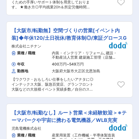
今後の市場性を睨み、大手企業から専門の技術者
くための手厚いサポート体制を用意しておりま
ト・納期の最適化） 【生産技術（将来的に担
を招きスタートした事業 。モータ制御からスター
す。 ★働き方◎平均残業20h＆所定労働時間
当）】 生産工程の計画・改善（レイアウト最適
トした事業は、確かな技術力で大手企業との取引
7.5h！ ★安定性◎多様なニッチトップ製品を取り
化、稼働テスト） 設備導入・保守（新規設備の選
をはじめ、今や当社の売上利益の大きな柱に成
扱う独立系専門商社！安定した事業展開・コロナ
定、既存設備の改造） 生産性向上の研究開発（自
長。昨今はモータセンサレス制御の特許を取得
渦も併せて10期以上連続黒字となっており、経営
動化技術の導入、独自技術の開発） 安全管理
し、OEM製品に留まらず、自社製品の販売に力を
は安定しています。 ■入社後の流れ □入社後〜1
（KY活動、安全教育、保護具管理） ■入社後の
【大阪市/転勤無】空間づくりの営業[イベント内
入れていく計画 変更の範囲：本文参照
か月 社内研修や取引先メーカーでの技術研修に参
流れ 入社1か月：研修＋安全教育 〜半年：工場実
加して、商材知識を身に着けます。 □入社1か
装]◆年休120/土日祝休/教育体制◎/東証グロースG
習・現場配属で基礎習得 1年目：他部署との折
月〜数年（１〜５年目安） 先輩社員の営業活動に
衝、生産計画・工程管理・納期調整 2年目：工程
株式会社ニチナン
同行しながら、営業としてのスキルを磨きます。
改善、5S活動提案、部下指導、小規模プロジェク
少しずつ1人で対応する業務を増やして独り立ち
業種 / 職種
内装・インテリア・リフォーム
,
建設・
トリーダー それ以降：生産部門全体の安全確保、
を目指します。 □その他のフォロー体制 ・専門
不動産法人営業 建築施工管理（店舗内
最新製造ラインの提案、若手育成、マネジメント
講師による月1回の社内研修（座学） ・1対1での
装）
業務、顧客対応 ◆組織構成 総勢32名 20代7
年収
400万円
~
549万円
丁寧なOJT ・その他知識やスキルに応じた研修、
名 30代7名 40代5名 50代8名 60代5名 男
勤務地
大阪府大阪市大正区北恩加島
勉強会 ■業務概要 油圧機器/空圧機器/電気制御機
性24名／女性8名 業務割合：入社〜3年は工場作
器/計測機器など、幅広い分野を手掛ける当社に
業6割・事務所4割、3年後以降は工場作業2割・
【ワクワク・おもしろい仕事をしたいアナタに◎
て、既存顧客を中心とする法人営業をお任せしま
事務所8割 ■主要商材の詳細： プラントに欠かせ
インテックス大阪、阪急百貨店、グランフロント
す。商材知識、営業経験が身につくまで丁寧にサ
ない製品を扱い、エネルギー効率の向上や排出物
大阪などの大規模イベント実績多数／自分のスケ
ポートします。数年かけて1人前の営業としてご
の削減に貢献。環境負荷の少ない製品で、カーボ
ジュールで働けるフレックス制あり／年休120・
活躍いただくことを期待しています。 ■業務内容
ンニュートラルの実現と持続可能な未来を支えて
土日祝／東証グロースG】 ■業務概要： 展示会や
□だれに 建設機械、特装車、自動車、工作機械、
います 「耐火・耐熱金物」 鉄鋼や石油化学設備
イベント空間を提供している当社にて、案件受注
一般産業機械、舶用機器等のメーカーがメイン
などの工業炉で、壁・床・天井を固定・補強する
までの営業と受注後のプロジェクトマネジメント
（既存顧客営業8割：新規2割） └豊田通商（トヨ
【大阪市/転勤なし】ルート営業＜未経験歓迎＞※テ
金属部品。 「リテーナ」 セメント工場やごみ焼
をお任せいたします。 ≪具体的には≫ ▼既存の
タGの総合商社）、日立建機、安川電機、アイダ
却施設の排ガス設備で、ろ過フィルターを支える
お客様からのリピート・依頼に基づいた受注・営
ーマパークや宇宙に携わる電気機器／WLB充実
エンジニアリングなど □なにを 様々な製品のラ
部品。 変更の範囲：会社の定める業務
業活動 ▼お客様との打ち合わせ・図面に基づいた
インナップがありますが、業界や製品ごとに分担
児島電機株式会社
見積作成・最終確認 ▼空間づくりに向けて社内外
せず、幅広く担当いただく想定です。 └油圧機
の関係者への発注・声掛け ▼施工現場のマネジメ
業種 / 職種
産業用装置（工作機械・半導体製造装
器：工事現場のショベルカーやクレーン、農作業
ント・発注者への対応 ※工期：平均1週間 ※1人当