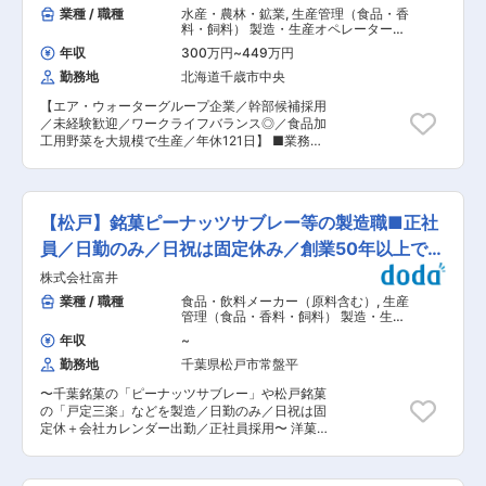
産計画に基づき原料や資材の発注。実際の使用状
業種 / 職種
水産・農林・鉱業
,
生産管理（食品・香
ております。 変更の範囲：会社の定める業務
況に応じて数量の調整も行います。 ■業務のポイ
料・飼料） 製造・生産オペレーター
ント： ・生の鶏肉・豚肉を取り扱います。カット
（食品・香料・飼料）
年収
300万円
~
449万円
や味付け、衣をつける工程でそれぞれ班に分かれ
勤務地
北海道千歳市中央
ています。 ・1つの班で20名程度です。パートさ
んの様子を把握し、いつもと違うと感じたら声を
【エア・ウォーターグループ企業／幹部候補採用
かけていく等コミュニケーションをとっていただ
／未経験歓迎／ワークライフバランス◎／食品加
きます。パートさんは8割女性で近所の主婦の方
工用野菜を大規模で生産／年休121日】 ■業務内
が多いです。 ・製造現場での職務とデスクワーク
容： 食品製造工程（野菜類の加工品・健康食品）
の比率は6:4程度です。事務所ではメールのやり
において、将来幹部候補として、生産における作
取り、発注・在庫管理・数値の入力等を行いま
業、機械操作、生産管理などを経験していただき
す。 ■入社後：仕事理解のため2ヶ月掛けて全て
ステップアップしていただきます。取り扱う野菜
の班の業務を経験します。複数のセンターでの研
【松戸】銘菓ピーナッツサブレー等の製造職■正社
類はブロッコリー、ケール、大根、玉ねぎなどで
修もあり手厚いです。食肉の専門知識は入社後に
す。 ■入社後の流れ： 3か月ほどは先輩社員が
員／日勤のみ／日祝は固定休み／創業50年以上で安
しっかり教えていきますのでご安心ください。 ■
OJTにて指導をします。当社のやり方をしっかり
組織：製造課と業務課のいずれかへの配属。社員
定性有
株式会社富井
教えますので、今までの経験は問いません。 ■組
18名の他、パートさんや派遣さんも多く在籍して
織構成： 課長1名 メンバー4名 ※皆さん未経験か
業種 / 職種
食品・飲料メーカー（原料含む）
,
生産
います。30代が若干名、40-50代がボリューム
らの挑戦です！ ■当社について： 契約農家様と
管理（食品・香料・飼料） 製造・生産
ゾーンです。 ■期待する役割：生産工程で様々な
も協力し、食品加工用としてトマトを筆頭に大規
オペレーター（食品・香料・飼料）
機械の操作を学んでいただき、並べ方を工夫して
年収
~
模かつ多品目の野菜を生産しています。栽培して
生産効率上げられるかなど、ゆくゆくはマネジメ
勤務地
千葉県松戸市常盤平
いるトマト、ケール、ブロッコリー、大根、南
ントを目指していただきます。パートの方々のシ
瓜、人参等、一部では有機や農薬を使わない安
フト管理や、取引先とのやり取りも携わって頂き
〜千葉銘菓の「ピーナッツサブレー」や松戸銘菓
心・安全な栽培での生産もしています。現在も加
ます。 ■当社の特徴： ・当社は三菱商事が推進
の「戸定三楽」などを製造／日勤のみ／日祝は固
工用トマトの収穫量は北海道でトップですが、国
する畜産インテグレーションの加工部門として、
定休＋会社カレンダー出勤／正社員採用〜 洋菓子
産野菜の安定供給に貢献するため、更なる規模拡
2001年に設立されました。主に鶏肉、豚肉のチ
を中心に多種多様な商品の製造・販売を行ってい
大を目指しています。また、近年北海道で盛んと
ルド食肉加工商品を製造しており、誰もが知る大
る当社において、製造および商品管理を担当いた
なっているさつまいもの生産もおこなっており、
手スーパーや外食チェーン、コンビニ等にお届け
だきます。 ＜当社商品例＞ 千葉県産落花生を使