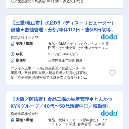
善提案にも関与可能。幅広いキャリア形成を目指
せ／生産課の平均残業10H未満〜 家庭でおなじみ
る環境です。自分の判断や提案がコスト削減や安
せます。 ・ブランド拡大フェーズのため自身の成
の上白糖やグラニュー糖、日本シェアトップクラ
定供給につながったときには、大きな達成感を味
果が事業成長へ直結。工場や社内関係者と協力し
スを誇る黒砂糖など、様々な砂糖の製造・販売を
わえます。 ◎購買・生産管理・在庫管理など幅広
ながら大きな達成感を得られます。 変更の範囲：
手掛ける当社の千葉市美浜区にある工場にて、砂
い知識と経験を身につけることができ、会社全体
会社の定める業務
糖（主に含蜜糖）の製造業務をお任せします。 ■
を支える視点を養いながらキャリアアップを目指
【三重/亀山市】水産DB（ディストリビューター）
製造の流れ （1）原料糖の洗浄・ろ過 （2）溶か
せる仕事です。 ■組織構成： 商品部商品課：2名
した原料糖と糖蜜などを調合・殺菌 （3）糖液を
候補★数値管理・分析/年休117日・連休5日取得可
平均30代、2名とも男性 ■企業の魅力： ◇食卓
濃縮し、クリーンエアーを吹きかけて結晶化させ
に「美味しい笑顔」を生み出す 2018年には、食
能
株式会社オークワ
る→砂糖が完成 （4）梱包・出荷 *1・2を「液工
品産業における卓越した取り組みと成果が認めら
程」3を「製品工程」4を「包装工程」と呼んでお
業種 / 職種
食品・GMS・ディスカウントストア 専
れ、食品産業優良企業等表彰において「農林水産
ります。すべての工程を中央制御室で管理するポ
門店・その他小売
,
その他マーケティン
大臣賞」を受賞。また2019年にも地域社会への貢
ジションが班長です。 ■業務詳細 ・入社後は
グ・商品企画・広告宣伝 生産管理（食
献が高く評価され、千葉県優秀企業経営者表彰に
年収
350万円
~
649万円
品・香料・飼料）
「液工程」「製品工程」「包装工程」いずれかの
おいて「知事賞」を受賞するなど、企業としても
勤務地
三重県亀山市関町市瀬
ポジションに配属されます ・上記の工程を習熟し
多方面で認められる存在となっています。 ◇持続
た後は、全工程を統括する班長ポジションを目指
可能な未来を目指す環境保護活動 再生可能エネル
プライム上場／150店舗超展開／食品センター水
す事が可能です ・自動化が進んでいるので、職人
ギーの活用を推進しており、2024年には自社物
産部門／数値管理重視／現場裁量／明確な評価制
技を必要とする手作業などはなく、機械操作がメ
流センターの屋上に太陽光発電設備を設置し、電
度／若手登用 地域密着で店舗を支える食品センタ
インです（マニュアル有） ■組織構成 部長、課
気使用量の約30％に太陽光発電で得られた電力を
ーにて、商品供給の要となる管理ポジション。加
長、班長4名、スタッフ15名（うち女性1名）が在
活用しております。 様々な活動を通じて地球環境
工技術よりも、データを基にした判断や仕組みづ
籍しています。20〜50代と幅広い世代の社員が
の保全に対して企業として貢献しています。 変更
くりで現場を動かす力が活きる環境です。若手に
活躍中です。 ■キャリアパス ・会社全体のこと
の範囲：会社の定める業務
も早期から役割を任せ、成果が評価に反映されま
を学ぶ期間として、入社1ヶ月間は歴史やビジョ
【大阪／阿倍野】食品工場の生産管理◆とんかつ
す。 ★若手からベテランまで継続的な成長をサポ
ンおよび各部署の仕事を知るための基本研修（1
ートしています。人材育成にも非常に力を入れて
KYKグループ／40代〜50代活躍中◎／転勤無し
日1時間程度）を実施します。 ・複数の工程を経
おります。 ■働き方： ・年間休日117日 ・残業は
験し、各ラインの技術を学んだ後、工場全体の管
松崎食産株式会社
全社平均10時間程度 ・休日出勤原則禁止 ・半期
理や後輩社員の育成もお任せしていきます。 ・若
に1回5連休取得可能 ・年1回自己申告制度が有
業種 / 職種
食品・飲料メーカー（原料含む） ファ
手もチャレンジできる環境を整えております。昇
り、希望や適性により様々な職種に挑戦が可能 ■
ーストフード関連
,
倉庫管理・在庫管理
格チャレンジ制度があり、様々なキャリアの選択
業務詳細： 同社の食品センター（水産部門）に
生産管理（食品・香料・飼料）