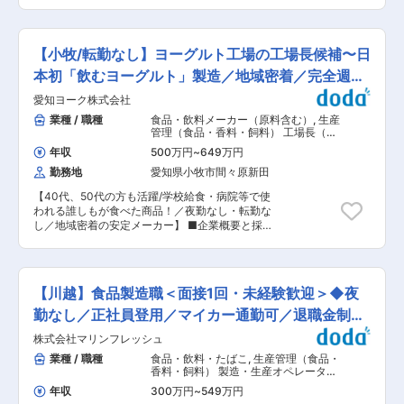
10h程度で働きやすさ◎】 ■職務内容 マネージャ
金」ですが、販路別に様々な商品の開発を行って
イム市場上場企業＞和歌山県を中心に近畿・東海
ー候補として、製造現場での業務を通じ、製品・
おります。 (2)パッケージデザイン： 営業や製造
圏を中心に150店舗以上展開する当社。働き方改
工程・組織理解を深め、その後、適正・経験・組
スタッフだけでなく、インハウスのデザイナーが
革で,平均月残業10h/半期に1回5連休取得可能と
織ニーズに応じて担当領域及びマネジメント範囲
おり、レベルの高いブランディングや商品企画が
【小牧/転勤なし】ヨーグルト工場の工場長候補〜日
働きやすさにも力を入れてます。 変更の範囲：会
を段階的に拡大します。 香料製品の製造、安全・
実現可能となっております。 (3)多数の販路：
社の定める業務
品質・効率向上に向けた改善活動に参画し、製造
本初「飲むヨーグルト」製造／地域密着／完全週休
EC、百貨店、小売店など販売チャネルが多数あ
現場・工程・業務理解を基盤に、将来的にはマネ
り、安定した業績を維持することが可能です。 変
二日制
愛知ヨーク株式会社
ージャーとして職場をけん引していただきます。
更の範囲：会社の定める業務
具体的には現場の安全操業や人財育成、または生
業種 / 職種
食品・飲料メーカー（原料含む）
,
生産
産計画・調達・納期管理、または工程改善、設備
管理（食品・香料・飼料） 工場長（食
対応による生産性向上を担っていただきます。 ■
品・香料・飼料）
年収
500万円
~
649万円
働く環境について ・工場内は空調が完備され、夏
勤務地
愛知県小牧市間々原新田
場の熱中症対策あり（飲料・塩飴の支給等） ・広
い休憩所、食堂、屋内喫煙室、トレーニングルー
【40代、50代の方も活躍/学校給食・病院等で使
ムありと、充実したきれいな環境で働いていただ
われる誰しもが食べた商品！／夜勤なし・転勤な
けます。 ■働き方 交替制勤務の部署へ配属とな
し／地域密着の安定メーカー】 ■企業概要と採用
ります。 勤務パターン：以下のとおり （1）
背景 日本で初めて「飲むヨーグルト」を製造した
06:00 〜 14:15 （2）14:00 〜 22:15
乳製品メーカーとして、創業60年以上の歴史を持
（3）22:00 〜 06:15 ■当社の強み： ・JT100％
つ当社。学校給食や病院・福祉施設を中心に高い
出資子会社で安定した財政基盤があります。 ・フ
シェアを誇り、安定した事業基盤を築いてきまし
ェロモントラップという商材に特化しており、競
【川越】食品製造職＜面接1回・未経験歓迎＞◆夜
た。 今回は将来を見据え、本社工場を牽引いただ
合もいないため、安定して成長を続けています。
く【工場長候補】を募集します。 ＼こんなお仕事
勤なし／正社員登用／マイカー通勤可／退職金制度
・海外市場においては100か国近く、約300以上
です！／ ------------------------- ・地域の食
の顧客が存在します。海外にも7社ほど競合他社
あり
株式会社マリンフレッシュ
と健康を支える社会貢献性の高い仕事 ・工場全体
がおりますが、当社製品は値段が安すぎない分ク
を俯瞰し、裁量を持って改善に取り組める ・夜
業種 / 職種
食品・飲料・たばこ
,
生産管理（食品・
オリティが担保されているためシェアの多くを占
勤・転勤なし、完全週休二日制で腰を据えて働け
香料・飼料） 製造・生産オペレーター
めています。 ■企業メッセージ： 当社は、全国
る ■お仕事の概要 本社工場にて、製造部門全体
（食品・香料・飼料）
のたばこ製造工場で使用する香料の製造／研究開
年収
300万円
~
549万円
を統括する管理業務をお任せします。事務所を拠