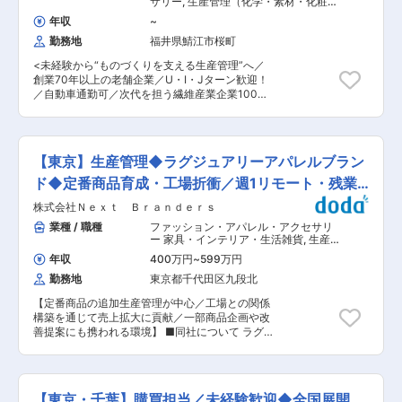
サリー
,
生産管理（化学・素材・化粧
働きやすい環境です。男性の育休取得実績もあ
スタッフへの教育 ・パート・社員を含めた現場ス
品・トイレタリー） 生産管理（食品・
り！♪ 変更の範囲：会社の定める業務
年収
~
香料・飼料）
タッフのマネジメント、シフト・配置調整 ・製造
勤務地
福井県鯖江市桜町
効率やコストを意識した現場改善の推進 ・機械設
備の点検、簡易トラブルの一次対応 ・日々の製造
<未経験から“ものづくりを支える生産管理”へ／
状況の把握、工場長・管理職との連携 ・将来的に
創業70年以上の老舗企業／U・I・Jターン歓迎！
は製造計画や工場全体の運営管理にも携わってい
／自動車通勤可／次代を担う繊維産業企業100選
ただきます ■組織構成： 函館工場全体、11名体
（経済産業省）認定> 各種ニット製品の製造／販
制となります。 工場長1名、製造現場（屋内・屋
売や、生地の開発／製造／販売まで幅広く事業展
外に分かれています）、総務経理で構成されてい
開する当社にて生産管理としてご活躍いただきま
ます。 今回、屋内業務5名の中に1名増員での管理
す。 ■業務内容： スポーツ、ワークウェア等の
職採用を予定しております。 ■仕事の魅力 ・実
【東京】生産管理◆ラグジュアリーアパレルブラン
各種ニット製品全般の受注管理／受注処理 ・生産
力主義の評価制度（改善・貢献度が給与と役職に
指図、進捗管理、納期管理 ・スポーツ、アパレル
ド◆定番商品育成・工場折衝／週1リモート・残業
直結） ・繁忙期／閑散期が明確でメリハリのある
メーカーとの受注／企画／打合せ（OEM先との打
働き方 変更の範囲：会社の定める業務
20h程
株式会社Ｎｅｘｔ Ｂｒａｎｄｅｒｓ
合せ） など ※将来的には、原材料の受発注管理
から工場の選定、指図、コスト／納期管理等の業
業種 / 職種
ファッション・アパレル・アクセサリ
務の効率的コントロールを任せしたいと考えてい
ー 家具・インテリア・生活雑貨
,
生産
ます。 ■組織構成： 東鯖江工場には、現在36人
管理（化学・素材・化粧品・トイレタ
年収
400万円
~
599万円
リー） 生産管理（食品・香料・飼料）
が在籍しています。16名が日本人（40代〜50
勤務地
東京都千代田区九段北
代）、20が外国人実習生（20代〜30代）で構成
されています。 ■当社・当求人の魅力： ◎昭和
【定番商品の追加生産管理が中心／工場との関係
29年の創業以来、素材の開発、研究に努めてお
構築を通じて売上拡大に貢献／一部商品企画や改
り、当社製品はスポーツウェアの他、インテアリ
善提案にも携われる環境】 ■同社について ラグ
アやカーシート等産業資材としても幅広く利用さ
ジュアリーライフスタイルブランド「Foo
れています。 ◎生地から完成品まで鯖江で一貫生
Tokyo」を展開。上質な素材と洗練されたデザイ
産しており、高い技術力によるジャージ、ユニフ
ンでEC・卸・店舗チャネルを軸に成長中です。ギ
ォーム、Tシャツ、インナーなどは全国に流通し
フト需要を中心にブランド力を確立しつつ、ホテ
ています。 ◎ものづくりの基本は「あたり前のこ
【東京・千葉】購買担当／未経験歓迎◆全国展開