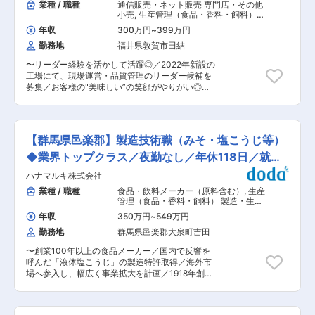
業種 / 職種
通信販売・ネット販売 専門店・その他
小売
,
生産管理（食品・香料・飼料）
工場長（食品・香料・飼料）
年収
300万円
~
399万円
勤務地
福井県敦賀市田結
〜リーダー経験を活かして活躍◎／2022年新設の
工場にて、現場運営・品質管理のリーダー候補を
募集／お客様の"美味しい”の笑顔がやりがい◎／
「本場のカニをもっと身近に」を合言葉にEC・物
販・飲食事業を展開〜 ＜地元こだわりの越前ガニ
や、世界中から選りすぐった一級品のカニを中心
とした物販事業を展開＞ ■業務内容： 当社の水
【群馬県邑楽郡】製造技術職（みそ・塩こうじ等）
産加工工場にて、工場長をお任せします。現場管
理者として、鮮度と品質を守る、工場運営の要と
◆業界トップクラス／夜勤なし／年休118日／就業
してご活躍いただくことを期待しています。 ■業
環境◎
ハナマルキ株式会社
務詳細： ・水産加工工場の現場運営／品質管理
・スタッフの配置／指導 ・加工所内の衛生管理
業種 / 職種
食品・飲料メーカー（原料含む）
,
生産
■1日の流れ（一例）： ◇8:00：当日の加工予
管理（食品・香料・飼料） 製造・生産
定・人員の確認、加工進捗状況の把握 「今日は何
オペレーター（食品・香料・飼料）
年収
350万円
~
549万円
を、どれだけ、どの順番で」の段取りが成果に直
勤務地
群馬県邑楽郡大泉町吉田
結します。 ◇8:30〜：現場での指揮業務開始 ス
タッフと一緒に現場に立ち、品質や進捗を見なが
〜創業100年以上の食品メーカー／国内で反響を
ら声かけ・サポートを行います ◇12:00〜：休憩
呼んだ「液体塩こうじ」の製造特許取得／海外市
◇13:00〜：業務再開 加工状況を見つつ、合間に
場へ参入し、幅広く事業拡大を計画／1918年創業
は業者や他部署との打ち合わせも行います。
の老舗ながら新しい事業にも積極的に挑戦する会
◇16：30〜日報の確認 翌日の準備と共に確認し
社〜 ■採用背景 創業100年以上の誰もが知る有名
ます。 ◇17:00：終業 ※早番の時は1時間前倒し
CM「おみ〜そならハナマルキ」でお馴染みの老
の流れになります ■当社の事業について： ◇通