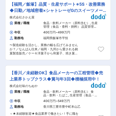
舗食品メーカーにて製造技術職を募集します。 み
信販売事業 自社サイトや楽天市場などのモールに
【福岡／飯塚】品質・生産サポート※5S・改善業務
そ、即席みそ汁共に成長していることに加え、液
ショップを展開しています。 強固な物流システム
体塩こうじという新しい調味料の売上も伸びてお
◆日勤／地域密着×シャトレーゼGのスイーツメー
により、蟹を主軸にした海産物や食肉など多彩な
ります。このような生産量の増大と今後大利根工
商品をお客さまのもとヘリーズナブルに配送。
カー
株式会社さかえ屋
場の拡張を見越し製造技術職の柱となる方の採用
「顔の見える通販」で、お客さまの日常の食卓に
に至りました。 ■仕事内容 ・生産ラインのオペ
業種 / 職種
食品・飲料メーカー（原料含む）
,
生産
笑顔をお届けします。 ◇店鋪販売事業 当社は、
レーション ・工程管理 ・商品の検品や目視検査
管理（食品・香料・飼料） 品質管理
地元・敦賀市や静岡・焼津市、北海道・紋別市な
・生産ライン・機械設備の改善提案 等 ■本ポジ
（食品・香料・飼料）
ど各地で店舗販売事業を展開しています。強み
年収
400万円
~
499万円
ションについて 生産ラインは自動化が進んでいる
は、実店舗でしか出合えない鮮度・味・サイズを
勤務地
福岡県飯塚市平恒
ため、まずはスムーズな稼働管理からお任せしま
備えた商品を、販売員が提案するエンターテイン
す。将来的には、設備メンテナンス、ライン停止
メント性。非日常の楽しさを、お客さまに提供し
〜製造経験を活かし、業務の幅を広げてみません
時の復旧対応、より効率的な稼働に向けた改善提
ています。 ◇飲食店事業 飲食事業では、リーズ
か？／なんばん往来／福岡・九州から愛される銘
案などにも、徐々に携わっていただく予定です。
ナブルでクオリティの高い海鮮料理を提供する4
菓製造販売／ケーキ洋菓子から和菓子、焼き菓子
■はたらく環境 ・夜勤はなく、ワークライフバラ
つのブランドの店舗を展開しています。市場での
まで／シャトレーゼグループ／地域密着×転勤な
ンスを整えやすいです。 ・平均勤続年数：14.8年
直接仕入れ、徹底した鮮度管理、多彩なメニュー
し〜 ■業務概要 製造現場に入りながら、5S活動
・平均有給取得日数：12.5日（2023年） ・男性
展開でいつ訪れても家族で楽しめる店舗を目指し
やロス削減などの改善を進める現場支援型ポジシ
の時短勤務制度利用実績あり ・育休／産休の復帰
ています。 変更の範囲：会社の定める業務
ョンです。 品質・生産管理の知識を活かし、仲間
率100% ◎平均残業月12時間、寮や社宅、家賃補
【香川／未経験OK】食品メーカーの工程管理◆売
をフォローしながら工場全体をより良くしていく
助などの福利厚生もしっかりと整っています。 ■
役割を担います。 ■業務概要： ・整理／整頓／
上業界トップクラス◆賞与年3回◆積極採用中！
勤務時間について 配属部署や担当業務により、定
清掃／清潔／躾（5S活動）を一緒に進める ・職
時勤務の形態と異なる場合がございます。 （例）
株式会社味のちぬや
場内の製品ロスや不良ロス削減活動の補助 ・様々
早出勤務：6:40〜（早出残業対応）、7:10〜 な
な改善活動を職場巡視する中で見つけて改善を進
業種 / 職種
食品・飲料メーカー（原料含む） 食
ど 時差出勤：10:10〜19:00、12:00〜21:00 など
める補助 ・PC操作が出来る方は掲示物の作成な
品・飲料・たばこ
,
生産管理（食品・香
※12時以降の出勤は「交替手当」支給（規定あ
どもあり ・課員のフォロー業務 ・繁忙期は製造
料・飼料） 製造・生産リーダー（食
り） ※繁忙期10月〜2月 ■当社の製品について ・
年収
400万円
~
549万円
品・香料・飼料）
業務への応援あり ＜業務ポイント＞ 「すべてを
味噌、即席みそ汁共に成長傾向であることに加
勤務地
香川県三豊市豊中町本山乙
一人で管理する」役割ではなく、現場メンバーと
え、近年「塩こうじ事業」に力を入れておりま
一緒に改善を進めていく伴走型のポジションで
す。特に液体塩こうじや熟成こうじパウダーは海
＜★未経験歓迎★食品業界で働きたい！手に職を
す。 ■当社について： 当社は創業以来、おいし