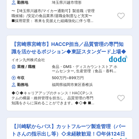
発を目的として、日本たばこ産業株式会社100％
勤務地
埼玉県川越市増形
点に製造課長などの管理職と連携しながら、生産
出資により設立されました。 現在、「働き方改
計画・品質・改善をリードしていただくポジショ
革」にも積極的に取り組み、超過勤務も少なく、
〜【埼玉県川越市/マイカー通勤可】製造職（管理
ンです。 ■職務内容詳細 ・工場運営全体のマネ
仕事と家庭の両立をし易い「働きやすい職場」と
職候補）/安定の食品業界/退職金制度など充実〜
ジメント（生産／品質／設備／人員） ・生産計画
なっているものと自負しています。私共と一緒に
■採用背景： 将来を見据えた組織強化に伴う増員
の策定、進捗・実績管理 ・品質管理体制の強化、
頑張っていただける方のご応募をお待ちしており
募集となります。具体的には次世代を担う人材の
トラブル対応および再発防止 ・現場改善に向けた
ます。 変更の範囲：会社の定める業務
確保及び業容拡大に向けた諸体制の充実となりま
課題抽出、改善提案 ・経営層への報告、営業・物
す。 ■業務内容： 鮮魚（主にマグロ）の仕入・
流など他部門との連携 ■組織構成 工場全体で約
加工・提案販売を行う当社にて、製造職（管理職
50名が在籍。平均年齢は40代後半です。 中途入
【宮崎県宮崎市】HACCP担当／品質管理の専門知
候補）をお任せいたします。 ■詳細： ・スタッ
社者も多く、年齢や社歴に関係なく意見を出しや
フ管理（派遣やパート） ・工程管理（配置管理・
識を活かせるポジション◆東証スタンダード上場◆
すい風土があります！製造担当の派遣スタッフも
シフト管理） ・現場に入りながらのライン管理や
在籍しています。 ■商材の解説 学校給食でおな
イオン九州株式会社
指導 など ■入社後： 各工程の作業を覚えてい
じみの「コアコア」をはじめ、飲むヨーグルト、
ただき、適正に合わせてお任せする工程を決めて
業種 / 職種
食品・GMS・ディスカウントストア ホ
乳酸菌飲料、ゼリーなどを製造。病院向け商品で
いきます。 ■魅力： ・安定の食品業界で退職金
ームセンター
,
生産管理（食品・香料・
は県内トップクラスのシェアを誇ります。 ■入社
制度なども整備されており腰を据えて働くことが
飼料） 品質管理（食品・香料・飼料）
後の流れ まずは現工場長や管理職、製造スタッフ
年収
500万円
~
899万円
可能です。 ・キャリアアップは年齢関係なく、能
と連携しながら業務を把握。徐々に全体管理を担
勤務地
福岡県福岡市東区香椎浜
力や実績、行動力など成果を重視しております。
い、将来的には工場の中核としてご活躍いただき
賞与時の査定をもとに、上司と振り返りをしステ
ます。 ■企業様の強み ・飲むヨーグルトのパイ
◆◇◆キャリアアップのチャンス！HACCPシス
ップアップすることが可能です。 変更の範囲：会
オニアとしての技術力 ・学校給食・病院向けで圧
テムの構築・維持管理を担当し、品質管理の専門
社の定める業務
倒的な信頼と実績 ・地域密着型で安定した経営基
知識をさらに深めることができます。◆◇◆ ■
盤 変更の範囲：会社の定める業務
採用背景： 成長戦略の一環として、安全衛生管理
の強化を図るためにHACCP担当を新たに募集し
ます。特に工場・プロセスセンターの安全衛生管
理が課題となっており、外部から新しい知見を持
【川崎駅からバス】カットフルーツ製造管理（パー
ち込むことで全体的な管理体制を強化したいと考
えています。 ■具体的な業務内容： 1.品質管理・
トさんの指示出し等）◇未経験歓迎！◎年休124日
安全管理業務: ・製造工程の衛生管理チェック、