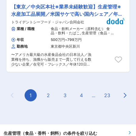
こちらの生産量も北海道トップを目指し取り組み
しています。 ・中長期的によい関係を維持してい
ったピーナッツサブレーやらっかせい最中・パ
を開始しています。 ■就業時間補足： （1）8
【東京／中央区本社※業界未経験歓迎】生産管理※
るお取引先が多く、業績も安定しております。 ・
イ、その他に焼菓子(フィナンシェやクッキーな
時〜17時（実働8時間／休憩60分） （2）15時〜
残業時間の抑制にも取り組んでおり、年々減少傾
ど）を約20〜30種を製造しています。 ■業務詳
水産加工品展開／米国サケで高い国内シェア／年休
24時（実働8時間／休憩60分）…業務取得状況に
向にあります。 変更の範囲：会社の定める業務
細： （1）製造業務 ピーナッツサブレーの生産ラ
応じて7月〜翌3月の一部期間（シーズンごとに交
120日
トライデントシーフード・ジャパン合同会社
イン作業（サブレー生地をローラーで伸したあと
代） 変更の範囲：会社の定める業務
に型抜き）後、オーブン焼成し冷却後自動包装機
業種 / 職種
食品・飲料メーカー（原料含む） 食
で個包装します。その他、翌日のためにサブレー
品・飲料・たばこ
,
生産管理（食品・香
生地作りや各種原料の在庫管理・発注業務、工場
料・飼料） 製造・生産リーダー（食
年収
500万円
~
799万円
品・香料・飼料）
内清掃を行います。製造に必要な原料発注やその
勤務地
東京都中央区新川
他の業務も行っていただきます。 （2）商品管
理・出荷業務・仕上作業 工場で製造している商品
〜アメリカ最大級の水産食品会社の日本法人／漁
について、自動包装機の操作、簡単なPC操作、
業権を持ち、漁獲から販売まで一貫して行える数
商品の在庫数や期限の管理、発注された商品の出
少ない企業／在宅可・フレックス／年休120日〜
荷準備、箱詰、包装等の仕上作業等を行っていた
■同社について 同社は世界有数の水産企業の日本
だきます。 ■入社後の流れ： 初めは製造工程を
法人で、アラスカ漁業権を持ち、漁獲から販売ま
部分的に担当しながら、菓子の製造方法・生産に
で一貫対応できる数少ない企業です。水産加工食
使用する設備の仕組みなどを学んでいきます。そ
品（カニカマ・鮭製品・フライ等）など高品質な
の後、他部署と連携をとって製造業務を進めなが
海産物を安定供給し、大手スーパー・コンビニと
ら管理業務も学んでいただきます。仕事を通して
の取引により業績も好調です。 ■業務内容： 国
1
2
3
4
...
23
お菓子業界の知識や製造に関する知識、マネジメ
Previous Page
Next
内の水産加工工場における生産管理を中心に、工
ントスキルなどを身につけることができます。製
場運営の最適化および改善活動の推進を担ってい
造が合わなかった場合でも相談頂ければ販売・物
ただきます。 入社後ある程度業務に慣れて頂いた
流・事務といった部署がありますので、キャリア
ら、最短1年以内で工場への転勤を予定しており
チェンジも可能です。 ■組織構成： 15名（男性4
ます。 〈業務詳細〉 ・国内水産加工工場（銚
名※正社員、女性12名※パート、年齢層30代〜60
子・登米・女川）の生産管理業務 （品質向上／コ
代） ■配属先： 五香工場と八柱工場の2拠点がご
スト改善／安全性向上／購買支援） ・海外水産加
ざいます。五香工場は製造のみで、八柱工場では
工工場（アラスカ等）のサポート ・各工場におけ
生産管理（食品・香料・飼料）の条件を絞り込む
製造と出荷までの対応を行っております。どちら