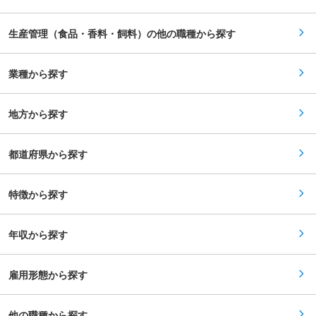
るコスト削減施策の立案・推進 ・ERPシステム
も近い拠点となりますので、配属はご相談の上決
（SAP）に関する工場支援 ・COCおよび環境対
定予定です。 ■当社について： 千葉県松戸市の
策への取り組み推進 ■当社・当求人の魅力： 生
五香本店をはじめ、千葉県東葛地域中心に、8店
生産管理（食品・香料・飼料）の他の職種から探す
産管理としての専門性を高めつつ、全体最適の視
舗の直営店舗を運営し自社工場（五香工場・八柱
点での改善・改革に携われます。将来的には工場
工場）で創業当時からの作り方を変えず、50年間
マネジメントや工場長候補としてのキャリアステ
変わらないおいしさと品質にこだわりをもって、
ップも想定しており、マネジメント志向の方に適
業種から探す
「お客様に喜ばれる」おいしいお菓子作りと、
した環境です。 ■組織構成 生産・需給管理部：
「おもてなしの心を大切に」をモットーに店舗運
部長1名、スタッフ1名（本社） 国内工場出向メン
営を展開しています。 変更の範囲：会社の定める
バー：3名（管理職） 本社と各工場と連携し業務
業務
地方から探す
を推進する体制です。 ■働き方 ・年休120日・土
日祝休みです。 ・残業月平均20時間程度 ・週2程
度の在宅勤務が可能で現場社員も活用しておりま
す（頻度は将来的に変更の可能性あり） ・子育て
都道府県から探す
中の社員も在籍しており、フレックスタイム制・
時短勤務が活用可能です。育休産休・復帰実績も
ございます。 ・国内海外（アメリカ・アジアな
特徴から探す
ど）関連工場への出張がございます。 変更の範
囲：会社の定める業務
年収から探す
雇用形態から探す
他の職種から探す