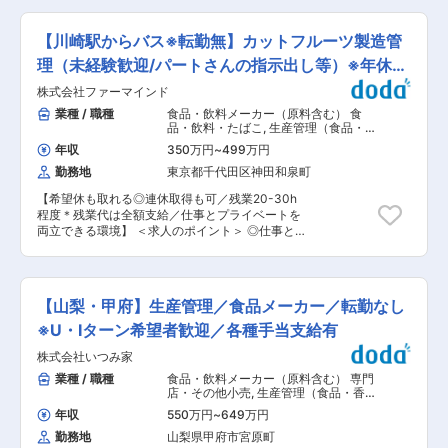
作業スケジュールを組み立て、パートの皆さんと
容：品質管理業務を担当していただきます。 【募
朝礼を行い、連絡事項を共有します。 ◎現場チェ
集背景】事業拡大による増員 【業務詳細】 ・品
ック、パートさんのライン配置・作業指示、品質
【川崎駅からバス※転勤無】カットフルーツ製造管
質マニュアル、手順書の作成・管理 ・品質の向
チェックを行います。 ---昼食--- ◎午前の作業状
上、維持、原因究明と是正処理 ・社員衛生教育
理（未経験歓迎/パートさんの指示出し等）※年休
況を見て、配置の見直し・変更指示を出します。
・製品、工場内の細菌検査 ・各認証取得、更新維
◎製造現場の片づけをして、事務処理をして退
124日
株式会社ファーマインド
持作業 ・品管に関連する資料及び報告書の作成
勤！ ■入社後の流れ： ・まずは、製造作業を知
【変更の範囲：会社の定める業務】 ■就業環境に
業種 / 職種
食品・飲料メーカー（原料含む） 食
っていただくために、数か月は実際にカットフル
ついて ・平均残業時間は20時間程度 ・車、自転
品・飲料・たばこ
,
生産管理（食品・香
ーツの製造ラインに入って業務を覚えていただき
車、バイク通勤が可能 ・昼食は無料で提供（日替
料・飼料） 製造・生産リーダー（食
ます。 ・業務を覚えたら、製造ラインでのパート
年収
350万円
~
499万円
品・香料・飼料）
わりのビュッフェ形式） ■キャリアパス キャリ
さんの管理を担当します。 ■働き方： ・１週間
勤務地
東京都千代田区神田和泉町
アパスが明確で能力・意欲次第で中長期的にスキ
ごとのシフト制※夜勤は月平均月7日前後（シーズ
ルアップ・キャリアアップを図ることができま
ンによる） ※まずは日勤の業務を覚えていただ
【希望休も取れる◎連休取得も可／残業20-30h
す。 ■コスミックSYの想い ・他社にはない世界
き、徐々に夜勤シフトにも入っていただきます。
程度＊残業代は全額支給／仕事とプライベートを
初の技術を駆使して、おいしさを追求していま
・年間休日：124日（基本的に週休二日制・月8〜
両立できる環境】 ＜求人のポイント＞ ◎仕事とプ
す。 手ごろな価格で、より良いものをスピード感
13日休み） ＜シフトの決め方＞ 毎月20日までに
ライベートを両立！年間休日124日・基本週休二
を持ってお届けする。そのためのこだわりには、
希望休を提出いただいており、その後1週間以内
日制 ◎初めての方も安心！研修制度あり・未経験
自信があります。 この先も食卓に笑顔があふれる
に調整の上決定しています。 ・有給取得日数（全
入社の方も活躍中！ ◎私たちの生活を明るくする
ような、おいしくて、安全・安心な商品を心を込
社）：12.4日 ■働く環境： ・マイカー通勤可 ・
「カットフルーツ」を製造！ ■職務内容： カッ
めて作り続けてまいります。 変更の範囲：会社の
【山梨・甲府】生産管理／食品メーカー／転勤なし
仕出し弁当あり ・更衣室やロッカー、休憩室あり
トフルーツ製造部にて、製造ラインの管理作業を
定める業務
変更の範囲：会社の定める業務
お任せします。 ※製造ラインでの作業は、パート
※U・Iターン希望者歓迎／各種手当支給有
さんが行います。 ＜具体的な業務内容＞ （1）製
株式会社いつみ家
造ラインの管理 約30名のパート社員への作業の
指示出しや進捗管理を行います。 ゆくゆくはシフ
業種 / 職種
食品・飲料メーカー（原料含む） 専門
ト・出退勤管理や現場改善活動も担当いただきま
店・その他小売
,
生産管理（食品・香
す。 （2）カットフルーツに使用する原料の品質
料・飼料）
年収
550万円
~
649万円
チェック （3）機械設備管理 機械設備の稼働状況
勤務地
山梨県甲府市宮原町
を確認し、必要に応じて簡単な調整やメンテナン