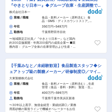
ル・スパ向けのB2B領域を拡大し、新たな収益基
とをしっかり行う」ことだと考えており、社内で
盤の構築を進めています。 ■採用背景 ブランド
『やきとり日本一』◆グループ在庫・生産調整で安
感じたこと思ったことは話し合って解決する、風
認知の拡大と販売拡大に伴い、生産体制の強化を
通しのいい会社です。 ◎１枚から効率よく生産で
定供給
株式会社日本一
図るための増員採用です。定番商品の安定供給を
きる工場ラインを構築。オリジナルのデザインを
推進しながら、新たな商品開発にも関われる体制
業種 / 職種
食品・飲料メーカー（原料含む） 食
含め、糸から製品まで一貫して生産することで顧
構築を目指しています。 ■業務内容 売り逃しを
品・GMS・ディスカウントストア
,
購
客のニーズにスピーディーに対応しています。 ◎
防ぎながら適切なタイミングで商品を供給するた
買・調達・バイヤー・MD 生産管理
残業は月平均5時間程度！働きやすい環境が整っ
年収
350万円
~
549万円
（食品・香料・飼料）
め、生産計画や工場調整を担当します。定番商品
ています。 変更の範囲：会社の定める業務
勤務地
千葉県野田市目吹
中心のため、継続的な改善や関係構築を通じてブ
ランド価値向上に貢献いただきます。 ・定番商品
〜地域限定正社員／『やきとり日本一』など国内
の追加生産コントロール ・納期、数量、在庫状況
約300店舗展開・年商200億円の成長企業〜 ■業
の管理 ・工場との価格、納期調整 ・生産スケジ
務内容： グループ全体の在庫管理および生産・調
ュール管理 ・不良やトラブル発生時の対応 ・工
達業務を担当していただきます。社内外の関係者
場訪問による関係構築 ・商品改善に向けた情報収
と連携しながら、安定した製品供給を支える重要
集 ・新商品開発（全体の約10％）への参加 ※頻度
なポジションです。 ■具体的な業務内容： ・グ
は少ないですが、工場との関係構築や現場把握を
ループ内の在庫管理および適正在庫の維持 ・在庫
目的とした出張対応も発生します。（岐阜、九州
【千葉みなと／未経験歓迎】食品製造スタッフ◆シ
状況に応じた生産管理、取引先への生産依頼・発
など） ■サポート体制 まずは定番商品の追加生
注業務 ・取引先との商談（価格交渉・納期調整な
ェアトップ級の製糖メーカー／研修制度◎／マイカ
産管理から担当します。代表と連携しながら工場
ど） ・見積もり依頼および内容の確認・比較検討
対応や運用を学び、徐々に企画領域や新商品開発
ー通勤可
大東製糖株式会社
・グループ内および海外商品の管理・調整業務 ・
にも挑戦いただく想定です。 ■業務の特徴 品番
その他、購買・生産管理に関する関連業務 ■魅
業種 / 職種
食品・飲料メーカー（原料含む）
,
生産
数が大きく増減する事業ではなく、既存商品の育
力： ◎商品の安定供給を支える「司令塔」とし
管理（食品・香料・飼料） 製造・生産
成が中心です。工場との信頼関係構築や追加生産
て、グループ全体を支える重要なポジションで
オペレーター（食品・香料・飼料）
判断が重要であり、商品の改善提案や顧客の声を
年収
400万円
~
599万円
す。在庫状況や販売動向を見極めながら、生産・
反映できる点も魅力です。 ■求人魅力 ・定番商
勤務地
千葉県千葉市美浜区新港
調達・在庫を最適化することで、多くの店舗やお
品を長期的に育てるポジションのため、短期的な
客様へ商品を届けることにつながります。 ◎社内
流行追随ではなく継続的な売上拡大に貢献できま
〜30年以上黒字、無借金経営・業績好調◎／業務
の各部門や取引先、海外拠点など多くの関係者と
す。 ・生産管理を軸としながら、新商品企画や改
用黒砂糖の製造ラインで機械オペレーターをお任
連携するため、調整力や交渉力を存分に発揮でき