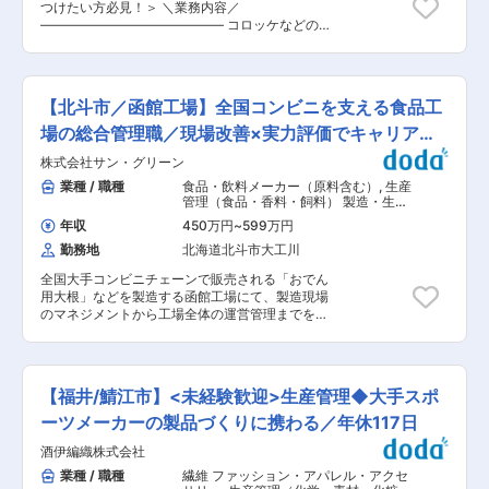
外のフレンチ、イタリアン、中華等にもフィット
つけたい方必見！＞ ＼業務内容／
いお菓子の製造と販売サービスを通じて、お客様
しやすい調味料であり海外から絶賛の声を頂いて
—————————————— コロッケなどの冷
に喜ばれるやすらぎのひとときをお届けしてきま
います。 ・近年ではCMだけでなく、SNSにも注
凍食品メーカーである当社の工場現場にて、製造
した。 主力商品の「なんばん往来」「すくのか
力しており、InstagramやTiktok、Youtube等で
ラインに従事し商品管理を行っていただきます。
め」をはじめ、季節感を大切にした四季折々のお
のレシピ紹介や有名アーティストとのコラボ商品
製造過程で問題がないか、どうすれば効率的に製
菓子づくりに取り組んでいます。 シャトレーゼグ
等も輩出しており、Z世代と言われる若い層に向
造がおこなえるかを考えて頂きます。 具体的な業
ループの一員として、品質や素材にこだわりなが
【北斗市／函館工場】全国コンビニを支える食品工
けての認知度も高めています。 変更の範囲：会社
務内容については下記のとおりです。 ・冷凍コロ
ら、コロナ禍においても安定した業績を維持して
の定める業務
ッケの製造の成形・包装ラインの管理 ・原料の選
場の総合管理職／現場改善×実力評価でキャリアア
います。
別、包装、機械操作など ・製造ライン全体の管理
ップ
株式会社サン・グリーン
＼社風・配属先について／
—————————————— 配属先は高卒１８
業種 / 職種
食品・飲料メーカー（原料含む）
,
生産
歳〜７０歳以上の方まで幅広い世代の方が300名
管理（食品・香料・飼料） 製造・生産
程度所属しています。また、国籍も日本人だけで
リーダー（食品・香料・飼料）
年収
450万円
~
599万円
なく、中国、ベトナム、カンボジアなど多国籍で
勤務地
北海道北斗市大工川
仕事の多様化にも対応しています。 ＼求人の
POINT／ —————————————— ◎同社
全国大手コンビニチェーンで販売される「おでん
は、「業務用冷凍ポテトコロッケ」・「業務用冷
用大根」などを製造する函館工場にて、製造現場
凍ササミカツ」・「業務用冷凍串揚げ」では業界
のマネジメントから工場全体の運営管理までを担
No.1を誇る冷凍食品メーカーです。売上200億越
う【総合管理職】の募集です。 HACCPに基づい
えの安定した基盤を築いています。 調理済み商品
た衛生管理、製造ラインの安定稼働、人員配置や
をスーパー等で買う方の増加を背景に、業務用・
現場改善を通じて、安全で高品質な製品を安定供
家庭用ともに販路開拓が進んでいます。 ◎年間休
給する役割を担います。 年功序列ではなく実力評
日110日(土日祝)、家族手当、退職金制度など福利
【福井/鯖江市】<未経験歓迎>生産管理◆大手スポ
価の環境で、現場を良くした分だけ評価・年収・
厚生も充実でワークライフバランスを整えて働く
役職に反映されるポジションです。将来的には工
ーツメーカーの製品づくりに携わる／年休117日
ことができます！ ◎産休育休取得からの復帰率は
場の中核人材として、より上位のマネジメントを
ほぼ100％、働くママさんも活躍中です！ 社内保
酒伊編織株式会社
目指せます。 ■具体的な業務内容 ・コンビニ向
育園あり、時短勤務、時差出勤可、お子様の急な
けおでん用大根・冷凍大根おろし等の製造ライン
業種 / 職種
繊維 ファッション・アパレル・アクセ
お迎え等の業務の中抜けも可能と働くママさんが
管理 ・HACCPに基づいた衛生管理・品質管理、