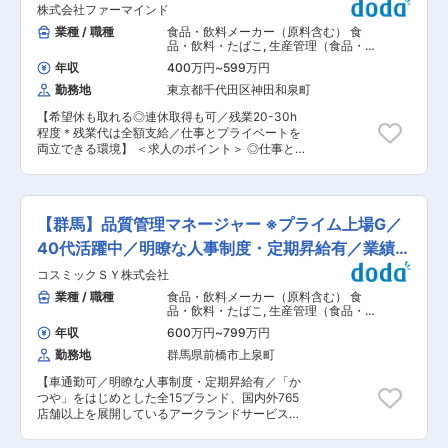
株式会社ファーマインド
異常発生時の原因究明と是正措置 ・微生物検査や
異物混入防止対策の実施 2.教育・研修: ・店舗・
業種 / 職種
食品・飲料メーカー（原料含む） 食
工場スタッフへのFSMS・HACCPや食品安全に
品・飲料・たばこ
,
生産管理（食品・香
関する教育 ・新規採用者や現場責任者への衛生管
料・飼料） 製造・生産リーダー（食
年収
400万円
~
599万円
品・香料・飼料）
理研修 3.法令・規格遵守: ・食品衛生法や関連法
勤務地
東京都千代田区神田和泉町
規の遵守状況確認 ・社内規定や業界標準との整合
性チェック (※ご経験に併せて下記業務についても
【希望休も取れる◎連休取得も可／残業20-30h
お任せいたします。) 4.HACCPシステムの構築・
程度＊残業代は全額支給／仕事とプライベートを
維持管理: ・店舗や製造工場におけるFSMSや
両立できる環境】 ＜求人のポイント＞ ◎仕事とプ
HACCPプランの策定、更新、改善 ・CCP（重要
ライベートを両立！年間休日124日・基本週休二
管理点）の設定とモニタリング体制の整備 ・衛生
日制 ◎初めての方も安心！研修制度あり・未経験
管理計画の策定・実施 5.原料・仕入先管理: ・原
入社の方も活躍中！ ◎私たちの生活を明るくする
料や仕入先の安全性確認、監査対応 ・サプライチ
「カットフルーツ」を製造！ ■職務内容： カッ
ェーン全体でのリスク評価 ■組織構成： 食品コ
【群馬】品質管理マネージャー ※プライム上場G／
トフルーツ製造部にて、製造ラインの管理作業を
ーディネーター部の品質管理グループに所属し、
お任せします。 ※製造ラインでの作業は、パート
40代活躍中／明瞭な人事制度・定期昇給有／業績絶
8名のメンバーと共に業務を行います。グループ
さんが行います。 ＜具体的な業務内容＞ （1）製
内には男性2名、女性6名が在籍しており、40代
好調
コスミックＳＹ株式会社
造ラインの管理 約30名のパート社員への作業の
から50代のメンバーが中心です。北部九州と南九
指示出しや進捗管理を行います。 ゆくゆくはシフ
業種 / 職種
食品・飲料メーカー（原料含む） 食
州でそれぞれ1名ずつ採用し、エリアごとに担当
ト・出退勤管理や現場改善活動も担当いただきま
品・飲料・たばこ
,
生産管理（食品・香
します。 ■働き方： 週のうち3〜4日は各工場へ
す。 （2）カットフルーツに使用する原料の品質
料・飼料） 品質管理（食品・香料・飼
の訪問が必要です。場合によっては宿泊を伴うこ
年収
600万円
~
799万円
料）
チェック （3）機械設備管理 機械設備の稼働状況
ともあります。 ■魅力情報： ・全社平均残業時
勤務地
群馬県前橋市上泉町
を確認し、必要に応じて簡単な調整やメンテナン
間は12時間程度で、ワークライフバランスを保ち
スを行います。 ＊カットフルーツの製造は、包丁
ながら働けます。 ・成長戦略の一環としての採用
【車通勤可／明瞭な人事制度・定期昇給有／「か
やピーラーでの手作業もある現場です。出荷時間
であり、安定した企業でキャリアを築くことがで
つや」をはじめとした全15ブランド、国内外765
に合わせて、目標数を作るためにパートさんへの
きます。 ・専門知識を活かし、安全衛生管理のプ
店舗以上を展開しているアークランドサービス
声掛けやサポートなど行っていただきます。 ＜1
ロフェッショナルとして活躍できる環境です。 変
HDのグループ企業／売上前年比115%伸長、安定
日の流れ（例）＞ ◎出社後、メールと受注確認 └
更の範囲：会社の定める業務
性・将来性◎≪プライム市場上場G≫】 ■職務内