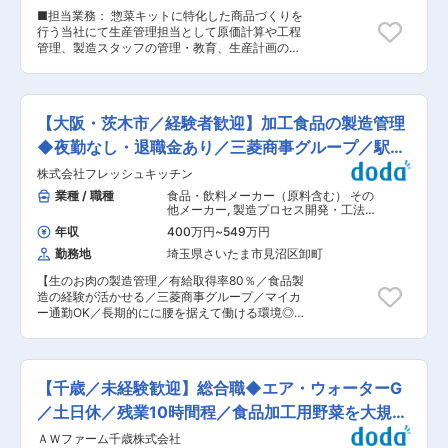
スを行います。 ＊カットフルーツの製造は、包丁
■担当業務： 惣菜キットに特化した商品づくりを
やピーラーでの手作業もある現場です。出荷時間
行う当社にて生産管理担当として原価計算や工程
に合わせて、目標数を作るためにパートさんへの
管理、製造スタッフの管理・教育、生産計画の作
声掛けやサポートなど行っていただきます。 ＜1
成などをお任せします。 ■具体的には ・生産計
日の流れ（例）＞ ◎出社後、メールと受注確認 └
画の立案・コスト管理 ・原材料の仕入れ ・生産
作業スケジュールを組み立て、パートの皆さんと
ライン組み立て、進捗管理 ・社員、パートのシフ
朝礼を行い、連絡事項を共有します。 ◎現場チェ
ト管理や指導等 ■業務のミッション： 以下の対
ック、パートさんのライン配置・作業指示、品質
【大阪・茨木市／経験者歓迎】加工食品の製造管理
応がスムーズに行われるための全体管理 製品の品
チェックを行います。 ---昼食--- ◎午前の作業状
質管理 納期に合わせた進捗管理 商品のコスト削
◆夜勤なし・退職金あり／三菱商事グループ／駅徒
況を見て、配置の見直し・変更指示を出します。
減 ■入社後の流れ： 入社後半年間は、商品知識
◎製造現場の片づけをして、事務処理をして退
歩4分
株式会社フレッシュキッチン
を取得するため、製造現場での勤務を通して学ん
勤！ ■入社後の流れ： ・まずは、製造作業を知
でいただきます。業界未経験でも実務を通して、
業種 / 職種
食品・飲料メーカー（原料含む） その
っていただくために、数か月は実際にカットフル
知識を学ぶ機会があるので安心です。 ■企業の特
他メーカー
,
製造プロセス開発・工法開
ーツの製造ラインに入って業務を覚えていただき
徴： 1990年、デイバイデイ甲府東店に創業した
発（食品・飲料プラント） 生産管理
ます。 ・業務を覚えたら、製造ラインでのパート
年収
400万円
~
549万円
（食品・香料・飼料）
精肉・惣菜店は、1994年4月「株式会社いつみ
さんの管理を担当します。 ■働き方： ・１週間
勤務地
埼玉県さいたま市見沼区卸町
家」として新たなスタートを切りました。 以来、
ごとのシフト制※夜勤は月平均月7日前後（シーズ
多くの方に安心しておいしく食べてもらえる惣菜
ンによる） ※まずは日勤の業務を覚えていただ
【生のお肉の製造管理／有給取得率80％／食品製
づくりで家族団らんの場へ貢献するという理念を
き、徐々に夜勤シフトにも入っていただきます。
造の経験が活かせる／三菱商事グループ／マイカ
掲げ、企画・開発から販売までの一貫したシステ
・年間休日：124日（基本的に週休二日制・月8〜
ー通勤OK／長期的にに腰を据えて働ける環境◎】
ムを築いてきました。素材の産地にこだわり、添
13日休み） ＜シフトの決め方＞ 毎月20日までに
大手コンビニやスーパーで使われる食肉の半調理
加物を極力控えた商品づくりは多くの顧客に支持
希望休を提出いただいており、その後1週間以内
加工を手がける当社にて、製造業務やパートさん
されています。惣菜キットという分野で量販店、
に調整の上決定しています。 ・有給取得日数（全
の管理をお任せします。 ■業務内容：ご経験に合
外食産業の要望に応えるには、いつ・誰が作って
社）：12.4日 ■働く環境： ・マイカー通勤可 ・
わせて以下の業務のいずれかをお任せします。 ＜
も、安全でおいしい惣菜ができること、これを第
【千歳／未経験歓迎】総合職◆エア・ウォーターG
仕出し弁当あり ・更衣室やロッカー、休憩室あり
生産管理や品質管理、生産計画の調整・進捗管理
一と考え、クオリティを高めることに力を注いで
変更の範囲：会社の定める業務
＞ 商品ごとの生産計画の立案・調整と品質の確
／土日休／残業10時間程／食品加工用野菜を大規模
います。また豚レバーや各種惣菜のたれ、餡製品
認、および製造メンバー（パート）の管理も行い
など店舗で扱いにくい食品についても、顧客の手
生産
ＡＷファーム千歳株式会社
ます。 ＜原料発注と在庫管理、入出庫管理＞ 生
間とコストを省くために商品の研究・開発を行っ