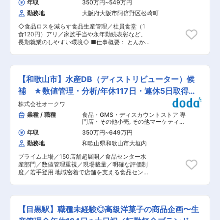
肢もございます。 ■働き方 １直8:00〜16:30（所
年収
350万円
~
549万円
て、各店舗への商品供給に関する管理業務全般を
定労働7.5H／休憩1H） ２直13:30〜22:00（所定
勤務地
大阪府大阪市阿倍野区松崎町
お任せします。 ■具体的には： ・商品管理：発
労働7.5H／休憩1H） ３直22:00〜8:00（所定労
注、入荷〜出荷までの工程管理、在庫管理など ・
働9.0H／休憩1H）※土曜は月1〜2回出勤 ・シフ
◇食品ロスを減らす食品生産管理／社員食堂（1
マネジメント業務：歩留まりやコスト等の数値管
トは、1直〜3直の週単位交替勤務です（日曜は完
食120円）アリ／家族手当や永年勤続表彰など、
理、効率的な稼働計画の立案・実行など ◎水産加
全休業） ・3直勤務の週は、明け休みとして1日
長期就業のしやすい環境◇ ■仕事概要： とんか
工の技術よりも、PCを用いたデータ分析や数値
少ない勤務日数となります ・日曜は完全休業です
つレストランKYK・カレーハウスサンマルコ等、
管理、仕組みづくりのマネジメント能力を重視す
が、祝日は生産計画に合わせて出勤となる場合が
飲食チェーンの食品工場部門を担う当社にて、生
るポジションです。 ■キャリアパス： まずは
あります（振休取得） ・1人作業が可能となるま
産管理をお任せいたします。 安全・品質・納期を
「担当職」または「監督職」からスタートし、約
では1直での勤務です（通常3〜5ヶ月） ・上記勤
守りながら、効率的な生産体制を構築・運用する
1年間かけて現場の業務フローを習得していただ
【和歌山市】水産DB（ディストリビューター）候
務時間は標準的な勤務時間です（始業時刻と終業
ポジションです。 ■具体的な業務： ・生産計画
きます。その後、適性を見極めた上で「DB（デ
時刻は固定） 変更の範囲：会社の定める業務
の立案、進捗管理（日次・月次） ・原材料、包装
補 ★数値管理・分析/年休117日・連休5日取得可
ィストリビューター）」へと昇格し、経営職を目
資材の在庫管理、発注業務 ・製造ラインの工程管
指していただく前提の採用です。将来的に「セン
能
株式会社オークワ
理、作業指示 ・生産実績データの集計、分析 ・
ター長」へのステップアップも可能です！ ■育成
ロス削減、生産性向上に向けた改善活動 ・品質管
業種 / 職種
食品・GMS・ディスカウントストア 専
体制： ◎若手向けの技術研修や中堅以降はリーダ
理部門、製造部門との調整業務 ■グループとして
門店・その他小売
,
その他マーケティン
ー研修などもあります ◎また入社年次に合わせ
の取り組み： ◎大阪府男女いきいきプラス事業者
グ・商品企画・広告宣伝 生産管理（食
た、年次研修もあります ■評価制度： 店舗実績
年収
350万円
~
649万円
品・香料・飼料）
認証 従業員のスキルアップを目的とした資格取得
と勤務態度をもとに評価し、チーフの場合は4段
勤務地
和歌山県和歌山市大垣内
補助金制度、30分単位で選択できる短時間勤務制
階のグレードで評価します。グレードが上がるに
度、従業員の健康面・家族の介護・育児等の理由
つれて、ご自身の評価・実力に合った店舗へと配
プライム上場／150店舗超展開／食品センター水
で時間や曜日を柔軟に選択できる限定勤務社員制
属いたします。より良い売場づくり・店舗運営の
産部門／数値管理重視／現場裁量／明確な評価制
度などが高く評価されています。 ◎健康経営優良
ための頑張りがしっかりと評価され、更なるステ
度／若手登用 地域密着で店舗を支える食品センタ
法人2024認定企業 健康増進、女性活躍推進など
ップアップにつながる環境です ■特徴： ＜プラ
ーにて、商品供給の要となる管理ポジション。加
の取り組みから、経済産業省と日本健康会議が共
イム市場上場企業＞和歌山県を中心に近畿・東海
工技術よりも、データを基にした判断や仕組みづ
同で行っている「健康経営優良法人2024」に認
圏を中心に150店舗以上展開する当社。働き方改
くりで現場を動かす力が活きる環境です。若手に
定されました。 ■当社について： ＜とんかつ
革で,平均月残業10h/半期に1回5連休取得可能と
も早期から役割を任せ、成果が評価に反映されま
KYK＞ とんかつ専門店として昭和40年に1号店を
【目黒駅】職種未経験◎高級洋菓子の商品企画〜生
働きやすさにも力を入れてます。 変更の範囲：会
す。 ★若手からベテランまで継続的な成長をサポ
オープン。 創業当初から変わらない「心と味でお
社の定める業務
ートしています。人材育成にも非常に力を入れて