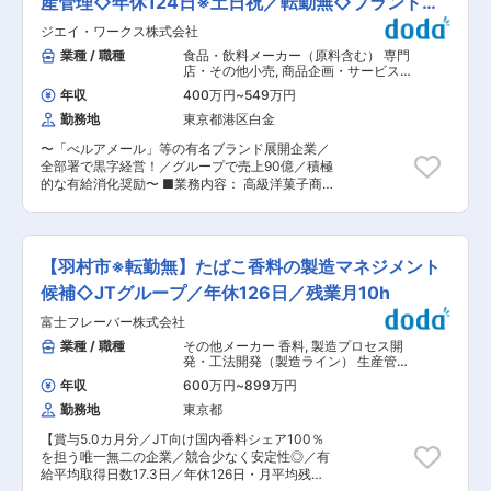
産管理◇年休124日※土日祝／転勤無◇ブランド力
もてなし」を信念にKeep You Kindlyを店名に掲
おります。 ■働き方： ・年間休日117日 ・残業は
げ、お客様に喜んでいただける料理を常に追求
に強み
ジエイ・ワークス株式会社
全社平均10時間程度 ・休日出勤原則禁止 ・半期
し、心を込めて提供しております。 ＜カレーハウ
に1回5連休取得可能 ・年1回自己申告制度が有
業種 / 職種
食品・飲料メーカー（原料含む） 専門
スサンマルコ＞ スパイスをはじめとする食材にこ
り、希望や適性により様々な職種に挑戦が可能 ■
店・その他小売
,
商品企画・サービス企
だわり、ご自宅では味わえない本格的なカレーを
業務詳細： 同社の食品センター（水産部門）に
画 生産管理（食品・香料・飼料）
ご提供しています。 変更の範囲：会社の定める業
年収
400万円
~
549万円
て、各店舗への商品供給に関する管理業務全般を
務
勤務地
東京都港区白金
お任せします。 ■具体的には： ・商品管理：発
注、入荷〜出荷までの工程管理、在庫管理など ・
〜「べルアメール」等の有名ブランド展開企業／
マネジメント業務：歩留まりやコスト等の数値管
全部署で黒字経営！／グループで売上90億／積極
理、効率的な稼働計画の立案・実行など ◎水産加
的な有給消化奨励〜 ■業務内容： 高級洋菓子商
工の技術よりも、PCを用いたデータ分析や数値
品の商品企画・開発から生産管理までを一貫して
管理、仕組みづくりのマネジメント能力を重視す
担っていただきます。 顧客はホテル・百貨店・ス
るポジションです。 ■キャリアパス： まずは
ーパー・問屋等様々あり、定番商品やイベント毎
「担当職」または「監督職」からスタートし、約
の商品について、営業担当やデザイナー、菓子
1年間かけて現場の業務フローを習得していただ
【羽村市※転勤無】たばこ香料の製造マネジメント
OEMメーカーや資材のメーカーと接点を取りなが
きます。その後、適性を見極めた上で「DB（デ
ら中心となって進めてていただきます。 ■業務詳
候補◇JTグループ／年休126日／残業月10h
ィストリビューター）」へと昇格し、経営職を目
細： ・バレンタインデー・母の日・ハロウィン・
指していただく前提の採用です。将来的に「セン
富士フレーバー株式会社
クリスマスなどのイベント商品の企画立案〜商品
ター長」へのステップアップも可能です！ ■育成
化に至るまでの社内外の調整 ・コンビニやスーパ
業種 / 職種
その他メーカー 香料
,
製造プロセス開
体制： ◎若手向けの技術研修や中堅以降はリーダ
ー向けの商品（通年で販売している商品）の企画
発・工法開発（製造ライン） 生産管理
ー研修などもあります ◎また入社年次に合わせ
開発・中身や包材の選定、物流の管理 ・生産スケ
（食品・香料・飼料）
た、年次研修もあります ■評価制度： 店舗実績
年収
600万円
~
899万円
ジュールの調整から在庫管理・需給管理 ■当社の
と勤務態度をもとに評価し、チーフの場合は4段
勤務地
東京都
強み： (1)ブランド力・企画開発力： 30年以上の
階のグレードで評価します。グレードが上がるに
洋菓子・ショコラの企画開発・販売を行っている
つれて、ご自身の評価・実力に合った店舗へと配
【賞与5.0カ月分／JT向け国内香料シェア100％
同社では、商品のブランド力と企画力の実績が強
属いたします。より良い売場づくり・店舗運営の
を担う唯一無二の企業／競合少なく安定性◎／有
みです。 有名なブランド商品は、「ベルアメー
ための頑張りがしっかりと評価され、更なるステ
給平均取得日数17.3日／年休126日・月平均残業
ル」「セバスチャン・ブイエ」「ラ・メゾン白
ップアップにつながる環境です ■特徴： ＜プラ