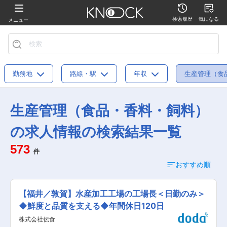
検索履歴
気になる
メニュー
勤務地
路線・駅
年収
生産管理（食
生産管理（食品・香料・飼料）
の求人情報の検索結果一覧
573
件
おすすめ順
【福井／敦賀】水産加工工場の工場長＜日勤のみ＞
◆鮮度と品質を支える◆年間休日120日
株式会社伝食