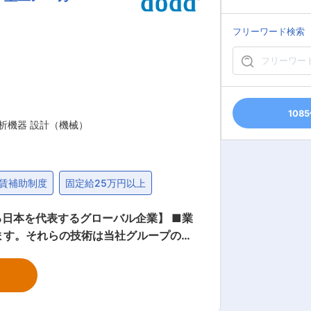
に合わせ、オーダーメイドで製品をご提供
つ生産しており、技術力の高さに定評が
フリーワード検索
究開発機構や東芝等、日本を代表する大
0％以上、中途社員の定着率も高く、平
企業」として、日立市から「働き方改革推
108
析機器 設計（機械）
賃補助制度
固定給25万円以上
本を代表するグローバル企業】 ■業
ます。それらの技術は当社グループの他
めとする回転機械の振動計測、及びその
ニアリングとものづくりのグローバルリ
長い歴史の中で培われた高い技術力に最先