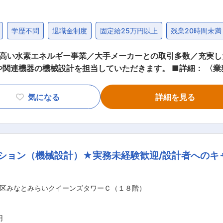
学歴不問
退職金制度
固定給25万円以上
残業20時間未満
の高い水素エネルギー事業／大手メーカーとの取引多数／充実し
す （※打合わせの進行は営業が中心です） ・打ち合わせ内容
主要取引先：大手自動車メーカーやガス・エネルギー関連企
気になる
詳細を見る
装置で、電圧・電流・温度・ガス流量などを制御・解析します
代まで幅広いです。 ■入社後のサポート： 設計部門で1〜2年かけてOJTを行
ジション（機械設計）★実務未経験歓迎/設計者への
で、発電・輸送・産業など幅広い分野で活用され、2050年に向
省エネ技術で環境改善を目指す企業です。水素・燃料電池技術や
区みなとみらいクイーンズタワーＣ（１８階）
合できる希少なインテグレーターです。JAXAや万博施設へ
高い信頼性を誇ります。水素エネルギーは脱炭素社会に向け急
円