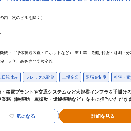
おり、安定的な経営基盤を保持しています。 ・顧客先の要望
コスト削減等が同社の強みです。 ・完全受注生産体制で一つ一
の内（次のビルを除く）
ことからも、競合優位性を保持しております。 ・日本原子力研
績も堅調に推移させております。 ・新卒入社3年後の定着率9
境が整備されています。 ・厚生労働省から「ユースエール認定
円
進モデル企業」として認定され、若手の働く環境が整っております。 変更の範囲：会社の定める業務
機械・半導体製造装置・ロボットなど） 重工業・造船
,
精密・計測・分
院、大学、高等専門学校卒以上
土日祝休み
フレックス勤務
上場企業
退職金制度
社宅・家
・発電プラントや交通システムなど大規模インフラを手掛ける日
計測業務（軸振動・翼振動・燃焼振動など）を主に担当いただき
。 具体的な業務例は以下の通りです。 （1）タービンをはじ
での現地振動計測。 ■当社について： 三菱重工グループは、発電プラントな
気になる
詳細を見る
の輸送機器、大型ロケットなどの宇宙機器に至るまで、エンジ
社会課題に真摯に向き合い、人々の暮らしを支えてきました。 