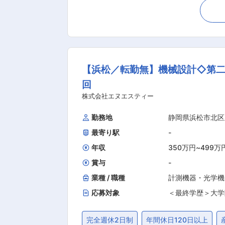
先での修理業務 ※営業が対応できないものなどで
運ぶため車での移動が発生します。※エリア：関東・中部・関西など ■組織構成：
置をご担当頂き、設計から製造まで一
力があります。 ・技術担当も営業と共
入社後の流れ： 新入社員研修を実施後
【浜松／転勤無】機械設計◇第二
造業務がメインとなりますが、お客様サポートのためにコ
0万円〜1000万円(平均500万円程
回
メーカーの研究所など幅広い分野で使
株式会社エヌエスティー
ど食の安全性にも貢献しています。 ま
勤務地
静岡県浜松市北区
最寄り駅
-
年収
350万円
~
499万
賞与
-
業種 / 職種
計測機器・光学機
応募対象
＜最終学歴＞大学
完全週休2日制
年間休日120日以上