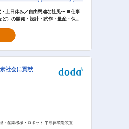
日休み／自由闊達な社風〜 ■仕事
など）の開発・設計・試作・量産・保守
発、組付け調整等の業務を担当していた
調整していくことで、より使いやすく高
す。またエンジニアが社員の7割を占
炭素社会に貢献
就業環境： ◎綺麗な
度があり、1人で悩むことのない相談しや
メーカーが応じないようなカスタマイズ
御技術に秀でていると自負しています。 変更の範囲：本文参照
械・産業機械・ロボット 半導体製造装置