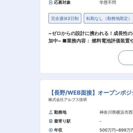
応募対象
学歴不問
完全週休2日制
転勤なし（勤務地限定）
~ゼロからの設計に携われる！成長性
加中~ ■業務内容： 燃料電池評価装置や関連機器の機械設計を担当していただきます。 ■詳細： 〈業務プロセス〉 ・営業と共に顧客との打ち
合わせに参加し、要望や仕様を確認しま
す。ゼロからの製品開発に携わり、スキルを磨くことができます。 〈顧客層〉 ・
業 〈取り扱い製品〉 ・燃料電池評価装置（ガス圧・流量・温度・加湿制御） ・水電解による水素評価装置 ■燃料電池評価装置とは？ 燃料電
池の性能・耐久性・安全性を試験する
不可欠な装置です。 ■勤務条件： ・完全週休二日制／残業は月20時間程度 ・出張：半年に1回程度、関東・関西への日帰り出張あり ■組織構
成： 技術部は5名、うち設計担当は2名。年齢層は20代後半〜50
【長野/WEB面接】オープンポ
い、独り立ちを目指します。 ■水素の将来性： 水素はCO2を排出しない次世代エネルギーで、脱炭素社会の実現に不可欠です。再生可能エネ
ルギーとの連携や長期貯蔵・輸送が可能
株式会社アルプス技研
企業の特徴： 当社は2010年設立、
勤務地
神奈川県横浜市西
燃料電池を基軸とした蓄電システムを統
最寄り駅
-
く中小企業300社」に選定されるなど
野への展開も期待されています。
年収
500万円
~
899万