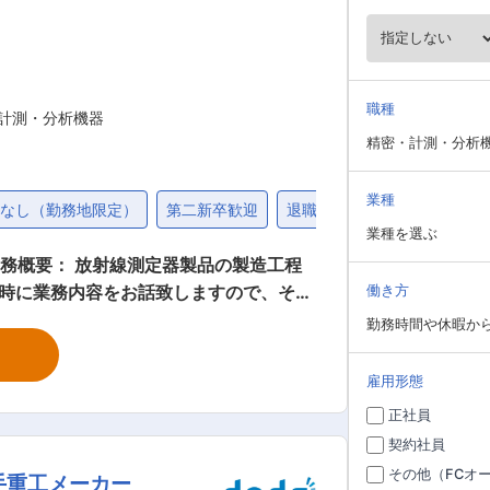
職種
・計測・分析機器
精密・計測・分析
業種
勤なし（勤務地限定）
第二新卒歓迎
退職金制度
40代
業種を選ぶ
務概要： 放射線測定器製品の製造工程
時に業務内容をお話致しますので、その
働き方
す。 ■業務の特徴： 【設計】 ・各種
勤務時間や休暇か
、モジュール、制御装置等）の機械・電
、配線、圧着、はんだ付け、配線チェック
雇用形態
器の試験・検査業務を行います。外観検
正社員
がら作業を進めます。 ・業務の状況に
契約社員
）に訪問して保守・点検作業を行います。
その他（FCオ
手重工メーカー
〜60代まで幅広く働いております。 ■