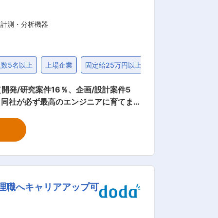
・計測・分析機器
人数5名以上
上場企業
固定給25万円以上
30代
発/研究案件16％、企画/設計案件5
！同社が必ず最高のエンジニアに育てま
げて頂き、スキルが足りなくても、どの
トします。 キャリアパスに関してもエ
離職率
復帰率100％ ・現役最高齢のエンジニア6
理職へキャリアアップ可
チームでの配属をしている為、研修以外に