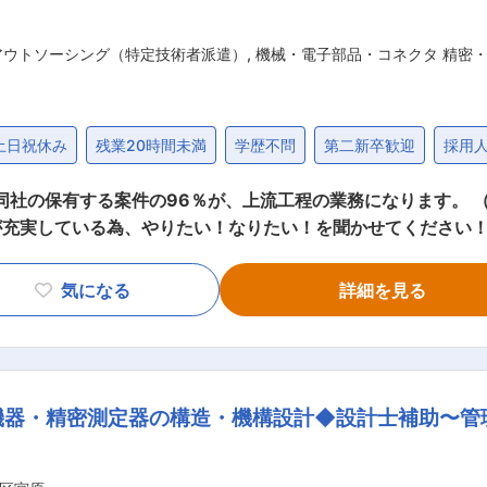
アウトソーシング（特定技術者派遣）
,
機械・電子部品・コネクタ 精密
土日祝休み
残業20時間未満
学歴不問
第二新卒歓迎
採用
社の保有する案件の96％が、上流工程の業務になります。 （開
が充実している為、やりたい！なりたい！を聞かせてください
て9割
ついては希望の職種・勤務地をで
気になる
詳細を見る
案件以降、同社が持つ案件にて挑戦したい案件があれば、声をあ
かを教えてもらえる環境であり、希望を叶える為に会社がサポー
管理経営部門などのポジションを用意しています。 ■数字で見るアルプス技研 ・
休日126日 ・平均有給取得13.7日 ・育児休暇取得率100％、
機器・精密測定器の構造・機構設計◆設計士補助〜管
ら愛される会社） ・週休2日制（土日祝） ■研修充実 同社は必須・任意と分枯れてお
施しております。 また、実務未経験の方については、基本的に
をしたら何点/何点取得で昇格