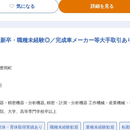
、月に1件程度発生いたします。 ・利用CAD：Alibre Design、S
気になる
詳細を見る
 設計・製造チームは約10名 ＜やりがい・魅力＞ ・1つの装
貫して携わります。 装置の設計から完成まで一貫して対応し、
にユーザーのもとへ行く機会がございます。お客様の要望に応え
、OJTを行います。初めて設計業務に挑戦する方でも、製造の
新卒・職種未経験◎／完成車メーカー等大手取引あ
ミュニケーション能力も求められます。 ■製品の特長： ・価格帯：１製品当たり10
度)です。 ・装置について：当社の分析装置はノーベル賞受賞者
われています。 大学では有機化学の合成の研究や、民間企業で
た、全国の警視庁科学捜査研究所に導入されている製品もござ
豊岡町
円
器・精密機器・分析機器
,
精密・計測・分析機器 工作機械・産業機械・
院、大学、高等専門学校卒以上
産休・育休取得実績あり
職種未経験歓迎
業種未経験歓迎
転