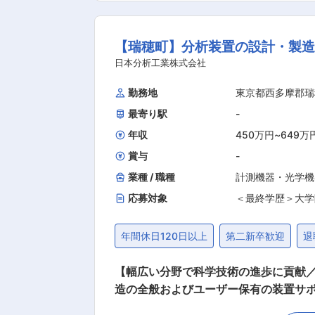
端の知見を取り入れ、カーボンニュー
ティ分野 の発展に取り組み、人々の豊
【瑞穂町】分析装置の設計・製
日本分析工業株式会社
勤務地
東京都西多摩郡瑞
最寄り駅
-
年収
450万円
~
649万
賞与
-
業種 / 職種
計測機器・光学機
応募対象
＜最終学歴＞大学
年間休日120日以上
第二新卒歓迎
退
【幅広い分野で科学技術の進歩に貢献／1965年
造の全般およびユーザー保有の装置サポートを
分析装置の設計・開発／製造 ・取引先