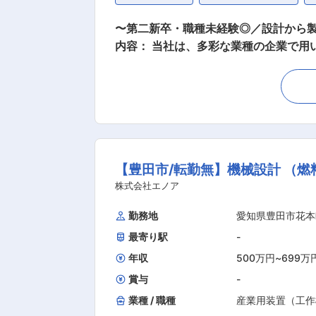
〜第二新卒・職種未経験◎／設計から製
内容： 当社は、多彩な業種の企業で
までを幅広く行う設備メーカーです。
だきます。 ■業務詳細： ・計測装置、検査装置、省人化／無人化装置、等の機械設計 ・装置の組付け ・調整、納入据付 【変更の範囲：会社
の定める業務】 ■募集背景： 業績好調による増員募集となります。 ■仕事の魅力： ◇お客様のニーズに応える企画開発業務を行います。設
計、製造、試験、調整、据付まで一貫
品質なモノ作りを実現しています。 ◇
め、モーター・電池関連の装置開発業務が多く、最先端の技
【豊田市/転勤無】機械設計 （
て長期的なキャリアを築いていきたい方 ・自分
オフィス・休憩スペースあり ◎カップ
株式会社エノア
すい環境を整えておりますのでご安心ください。 ■当社について： 当社は多様な業種の企業で用いられる産業
勤務地
愛知県豊田市花本
モーター関連装置など）の開発・設計
最寄り駅
-
年収
500万円
~
699万
賞与
-
業種 / 職種
産業用装置（工作