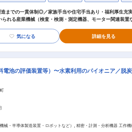
造までの一貫体制◎／家族手当や住宅手当あり・福利厚生充実・土
用いられる産業機械（検査・検測・測定機器、モーター関連装置
 今回募集するポジションでは、機械設計、メカトロユニット開
気になる
詳細を見る
しており、モノづくりの醍醐味を感じられます。実際に触れ、
当社のエンジニアは、ユニークな技術を次々に生み出していま
術を身につけることもできます。 ■このような方にオススメ： ・エンジニアとし
燃料電池の評価装置等）〜水素利用のパイオニア／脱
に合った働き方を追求していきたい方 ・最先端技術開発に興味のある方 ■
ラーメン・冷凍弁当などの軽食をご用意 ◎当社にはメンター制
機械（検査・検測・測定機器、
町
・試作・量産・保守までを幅広く行う設備メーカーです。 大手
も得意としております。測定・検査・計測技術や制
円
機械・半導体製造装置・ロボットなど）
,
精密・計測・分析機器 工作機