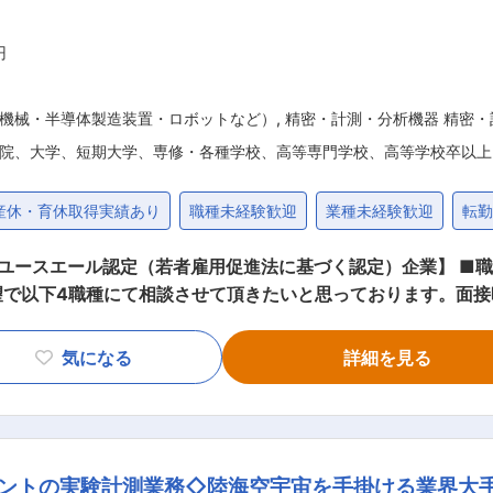
円
機械・半導体製造装置・ロボットなど）
,
精密・計測・分析機器 精密
院、大学、短期大学、専修・各種学校、高等専門学校、高等学校卒以上
産休・育休取得実績あり
職種未経験歓迎
業種未経験歓迎
転
ユースエール認定（若者雇用促進法に基づく認定）企業】 ■職
望で以下4職種にて相談させて頂きたいと思っております。面接
を致します。職場は新しい工場で冷暖房設備が完備されておりま
じて設計・制作を行います。放射線計測器（検出器、ユニット
気になる
詳細を見る
【製造】 ・製作図面により機器の製造業務を行います。組立
作業を進めます。 【試験・検査】 ・１〜２名で制作した機
ソフトの動作試験等問題発生時には設計等の関連部門と協力しな
もあります。 【保守・メンテナンス】 ・客先（製品納品先
ラントの実験計測業務◇陸海空宇宙を手掛ける業界大
作業がメインの業務になります。 ■組織構成： 各組織、20代