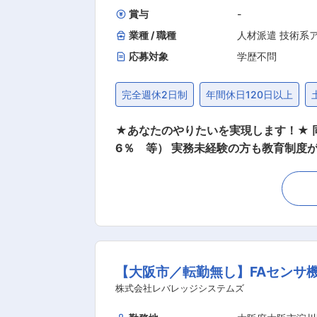
賞与
-
業種 / 職種
人材派遣 技術系
応募対象
学歴不問
完全週休2日制
年間休日120日以上
★あなたのやりたいを実現します！★ 同
6％ 等） 実務未経験の方も教育制度
す！ 【変更の範囲：会社の定める業務】 ★アルプス技研の魅力★ ■年収UPを実現可 中途でご入社いただいた方については、実績とし
程度の方々が、前職よりも年収UPしております。 ■希望勤務地が通りやすい・キャリアチェンジ可 配属先に
きる限り尊重します。 また、最初の
案件でどんなスキルを身に着けるべき
ンジニアスペシャリスト、現場・請負マネジメント、
5％ ・月平均残業時間18.9時間 ・年間
【大阪市／転勤無し】FAセンサ
7歳（長期の就業可能） ・社員紹介割合3割程度（社員か
りますが、社内研修1000講座以上実
株式会社レバレッジシステムズ
もOJT等、相談しやすい環境を作っております。 ■評価制度が明確 同社の評価制度はすべてポイント制で、何