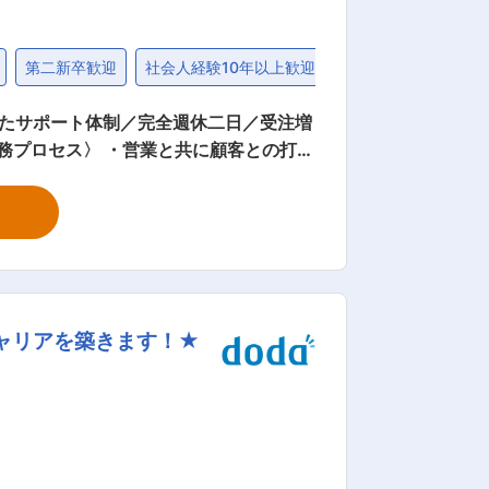
第二新卒歓迎
社会人経験10年以上歓迎
たサポート体制／完全週休二日／受注増
を基に設計を検討し、具体化していきま
。自動車やエネルギー分野の研究開発に
キャリアを築きます！★
けて市場拡大が期待されています。 ■
高温対応真空断熱技術を強みとし、国内で
の導入実績があり、環境大臣賞や「はばた
成長が見込まれ、自動車・航空・宇宙分