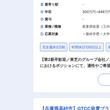
最寄り駅
-
年収
300万円
~
449万
賞与
-
業種 / 職種
産業用装置（工作
応募対象
＜最終学歴＞大学
完全週休2日制
年間休日120日以上
【第2新卒歓迎／東芝のグループ会社／
におけるポジションにて、適性やご希
中で適性やご希望を元にこちらから打診
放射線測定機器をユーザーの要望に応
気・ソフト、システム設計業務です。 
等問題発生時には、設計に確認しながら
査、寸法検査、電気試験、ハード及び
より他部門の応援作業で外勤や出張作業
【兵庫県高砂市】GTCC発電プ
工場で実施する作業もありますが、外勤