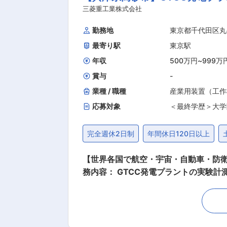
同社の魅力： ・東芝グループに属して
三菱重工業株式会社
しているため、スピーディーな対応、
勤務地
東京都千代田区丸
あります。参入障壁が高い領域である
最寄り駅
東京駅
手企業から安定して仕事を得ており、業
均勤続年数24.5年と安定した就労環
年収
500万円
~
999万
賞与
-
業種 / 職種
産業用装置（工作
応募対象
＜最終学歴＞大学
完全週休2日制
年間休日120日以上
【世界各国で航空・宇宙・自動車・防衛
務内容： GTCC発電プラントの実験
製品にも幅広く展開することができます
ために必要となる計測技術の開発。 （2）国内・海外のプラント
どの社会インフラ、船舶、航空機など
ーダーとして、1884年の創立以来、