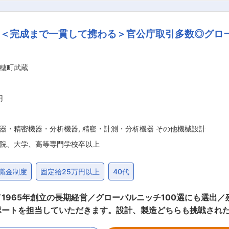
トラル社会の実現に向けたエナジートランジション、モビリテ
かな暮らしを実現します。
造＜完成まで一貫して携わる＞官公庁取引多数◎グロ
穂町武蔵
円
器・精密機器・分析機器
,
精密・計測・分析機器 その他機械設計
院、大学、高等専門学校卒以上
職金制度
固定給25万円以上
40代
創立の長期経営／グローバルニッチ100選にも選出／残業20H程】 当社の分
担当していただきます。設計、製造どちらも挑戦されたい方は歓迎です◎
から納入された半完成品の検査及び組込み 設計開発と分析装置の