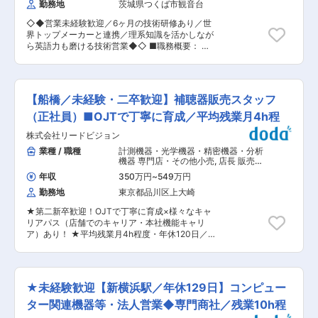
測・分析機器
勤務地
茨城県つくば市観音台
画（計画・体制・予算）および推進リード（要件
定義〜設計〜導入〜テスト〜展開） ・稼働後の安
◇◆営業未経験歓迎／6ヶ月の技術研修あり／世
定化、保守・運用最適化、継続的な改善（データ
界トップメーカーと連携／理系知識を活かしなが
活用・AI活用を含む） ・海外拠点との連携・ガバ
ら英語力も磨ける技術営業◆◇ ■職務概要： 当
ナンス運営、グローバル標準化の推進 ■組織構
社は海外トップメーカーの計測機器・校正機器を
成： ・CDX統括部（情報システム部門）：約54
取り扱う技術系専門商社です。本ポジションで
名（社員72％、派遣28％） ・海外駐在：アメリ
は、研究機関や大手メーカーの研究開発部門・品
カ2名、ドイツ2名 ・管掌範囲：グローバルのシ
質管理部門に対し、計測機器や校正サービスの提
ステムアプリケーション、保守運用 ■将来的なキ
【船橋／未経験・二卒歓迎】補聴器販売スタッフ
案を行っていただきます。単に製品を販売する営
ャリアパスについて ・新システム企画・経営課題
業ではなく、技術的な課題解決を行う提案型営業
（正社員）■OJTで丁寧に育成／平均残業月4h程
解決型プロジェクトを推進する課長 ・経営戦略に
です。理系の知識を活かしながら、顧客の研究開
基づく全社IT・DX戦略を統括する部長 ■働き方
株式会社リードビジョン
発や品質向上に貢献できるポジションです。 ■業
出張頻度：0〜2回/年（期間１週間程度） ハイブ
務内容： ・顧客の技術課題やニーズのヒアリング
業種 / 職種
計測機器・光学機器・精密機器・分析
リッドワーク（在宅勤務含む）と平均残業約15時
・計測機器、校正サービスの提案 ・技術コンサル
機器 専門店・その他小売
,
店長 販売・
間 ■本ポジションの魅力 ・経営課題に直結する
ティング、見積作成 ・受注後の納品立会い、導入
接客・売り場担当
IT・DXを推進 ・大企業の安定基盤を有しつつ、
年収
350万円
~
549万円
支援 ・既存顧客へのフォローや追加提案 ※飛び込
過度に巨大ではない組織規模のため、経営層との
勤務地
東京都品川区上大崎
み営業はなく、お問い合わせや既存顧客対応が中
直接対話および意思決定のプロセスに接する機会
心です。 ※数字成績を追いかけるだけでなく、技
を得やすい ・エージェントAI／生成AIの社内実装
★第二新卒歓迎！OJTで丁寧に育成×様々なキャ
術相談などを通じて一線で活躍するエンジニアと
を当事者として遂行 ・米州・欧州・アジア・中東
リアパス（店舗でのキャリア・本社機能キャリ
信頼関係を構築し、 頼れる存在となることで案
を対象とするグローバル案件に関与 ・企画〜実
ア）あり！ ★平均残業月4h程度・年休120日／座
件を獲得していくスタイルです。 ■入社後の教
装〜運用〜改善まで一気通貫で関与 ・所沢駅至近
っての業務あり／充実の福利厚生で働き方を整え
育体制： 入社後は6ヶ月間の技術研修を実施しま
で通勤利便性が高く、都心部に比べて通勤混雑が
られる！ ★20代が全社員の37%を占める！未経
す。計測技術や製品知識、業界知識を基礎から学
比較的少ない環境 変更の範囲：会社の定める業務
験・第二新卒でも馴染みやすい職場！ 補聴器専門
べるため、営業経験や業界経験がなくても安心し
店ヒヤリングストアにて”補聴器”の販売員として
てスタートできます。独り立ちは1〜3年を想定し
★未経験歓迎【新横浜駅／年休129日】コンピュー
ご活躍いただきます。 入社後、半年間は補聴器の
ており、長期的な育成を前提とした採用です。 ■
設定説明や聴力検査などサポート業務を中心に担
ター関連機器等・法人営業◆専門商社／残業10h程
当ポジションの魅力： 当社は北米・欧州を中心と
当いただき、半年経過後からは徐々に個人のお客