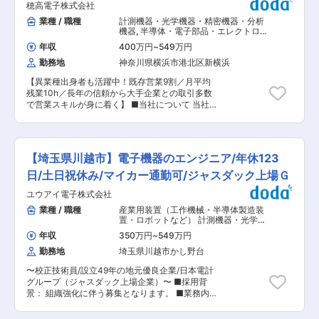
した世界トップクラスの計測機器メーカー約10社
穂高電子株式会社
様を担当いただきます。 将来的には店長としてお
とパートナーシップを築いています。業務では英
店の責任者や、本社において課や部署の責任者を
業種 / 職種
計測機器・光学機器・精密機器・分析
文のデータシートや技術マニュアルを確認する機
任せることも期待しています。 ■具体的な業務
機器
,
半導体・電子部品・エレクトロニ
会があり、海外メーカー担当者との打ち合わせや
・お客様の”聞こえ”に関するヒアリング いつ頃か
クス製品営業（国内） 精密機械・計測
技術交流に携わることもあります。そのため、
年収
400万円
~
549万円
機器・分析機器・光学製品営業（国
ら聞こえづらくなった等、”聞こえ”に関するお悩
日々の業務を通じて専門知識だけでなく英語力も
内）
勤務地
神奈川県横浜市港北区新横浜
みなどを一つずつ紐解いていきます。 ・最適な補
自然と高められる環境です。 また、顧客は航空宇
聴器の選定 実際の補聴器をご体験いただきなが
宙、自動車、鉄道、半導体、エネルギーなどの最
【異業種出身者も活躍中！既存営業9割／月平均
ら、お客様に最適な補聴器を一緒に選んでまいり
先端分野が中心。研究開発や品質管理といった上
残業10h／長年の信頼から大手企業との取引多数
ます。 ・取り扱い方法の説明や装着練習 ・アフ
流工程に携わるため、高い専門性を身につけるこ
で営業スキルが身に着く】 ■当社について 当社
ターサービス ※1日に15名〜20名のお客様がいら
とができます。価格競争ではなく技術力や提案力
は、1967年創業の電子計測器・試験機の専門商社
っしゃいます。 ■育成体制・資格取得について
で選ばれる営業スタイルも特徴です。 ■キャリア
です。 電子計測器・試験機は「製品が世に出る
入社後はOJTにてフォローします。研修制度が充
パス： まずは技術営業として製品知識や提案力を
前」「安全・品質を保証するため」に必ず使われ
実しているため、高品質な接客サービススキルを
身につけていただきます。その後は主要顧客の担
ます。スマートフォンや自動車、家電など、私た
身に着けることができます。 また、認定補聴器技
【埼玉県川越市】電子機器のエンジニア/年休123
当など、より専門性の高い業務へ挑戦可能です。
ちの身近な製品が生まれる現場を支えています。
能者の資格取得のための費用を負担しておりま
技術・営業・英語力を兼ね備えた希少性の高い人
■業務概要 既存顧客への電子計測機器・コンピュ
日/土日祝休み/マイカー通勤可/ジャスダック上場Ｇ
す。 4年間を通した協会での教習、その後の試験
材として市場価値を高められます。 変更の範囲：
ーター関連機器等の産業製品のルート営業を担当
合格で資格取得が可能であり、過去の取得率は
会社の定める業務
ユウアイ電子株式会社
します。 ※既存顧客が90％以上です。一部の新規
100％です。 ■キャリアステップ スタッフからプ
顧客はHP、紹介、展示会などの問い合わせがメ
業種 / 職種
産業用装置（工作機械・半導体製造装
ロジェクトリーダー、店長、エリアマネージャー
インです。 ■業務詳細 ◇営業先：家電メーカ
置・ロボットなど） 計測機器・光学機
といったキャリアの他に人事やマーケティング、
ー、自動車メーカーなど製造業全般 ◇顧客へのヒ
器・精密機器・分析機器
,
精密・計測・
経理といったキャリアを歩むことも可能です。 ■
年収
350万円
~
549万円
分析機器 機械・電子部品
アリング／提案※社用車での営業スタイルになり
配属店舗について 現在は都内8店舗、神奈川1店舗
勤務地
埼玉県川越市かし野台
ます。 ◇受発注、納品 ◇見積日報等の資料作成
に出店、埼玉県や千葉県にも出店しています。 配
◇メンテナンス対応 ※数万円〜数億円の製品を扱
属店舗が変更となる可能性もございますが、ご自
〜校正技術員/設立49年の地元優良企業/日本電計
います ※業界・職種未経験だった中途社員も活躍
宅から1時間以内の勤務地を相談した上で決めま
グループ（ジャスダック上場企業）〜 ■採用背
中です。 ■組織構成 20代から50代の営業13名と
す。 ■同社の商品・サービスに関して フルオー
景： 組織強化に伴う募集となります。 ■業務内
事務員が在籍しております。 ■入社後の流れ 入
ダーメイドの商品やBluetooth接続ができる最先
容： 電子計測器の調整及び修理をお任せいたしま
社後は、製品について座学等で学んでいただきま
端な補聴器などを取りそろえております。 2週間
す。 ■詳細： ・電子計測器、電子機器の調整、