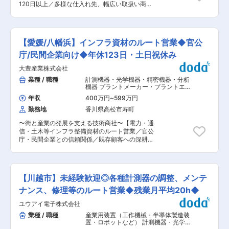
ンネル・土木向け建設機械や非破壊検査機器を扱
120日以上／多様な仕入れ先、幅広い取扱い商
新規顧客への提案 新規はほぼ無いですが、仕入れ
い、安定した事業基盤を構築。自社開発と国内外
材〜 機械電気部品・産業用装置の専門商社である
先の開拓や、既存顧客の他部署の開拓などをお任
製品の双方を扱う技術力で、産業・インフラ分野
同社にて、提案営業をお任せします。業界未経験
せする場合もあります。 ■入社後の流れ： 先輩
を支えています。 変更の範囲：会社の定める業務
の方でもじっくりと育成します。同社は年齢に関
社員のサポートを受けながら製品の納品・引き取
係なく実力次第で社員を評価する社風です。基準
りなどの事務処理から担当いただきます。その
【愛媛/八幡浜】インフラ資材のルート営業◆官公
賞与の他に、営業成績次第で賞与が大幅に追加支
後、顧客先の製品理解を段々と深め、営業に挑戦
給されます。個人の頑張りが適切に評価されるや
庁/民間企業向け◆年休123日・土日祝休み
いただきます。取り扱製品が多いため、半年〜1
りがいある職場です。 ■業務詳細： ・機械メー
年の時間をかけてじっくり育成します。 ■働き
大豊産業株式会社
カーへ精密機械部品、電気・制御製品などの技術
方： 法人中心のため、夜間・休日対応は基本あり
提案、見積対応を行います。 ・担当製品はファク
業種 / 職種
計測機器・光学機器・精密機器・分析
ません。トラブル対応もメーカー主体のため、営
トリーオートメーション（FA機器）、計測機器、
機器 プラントメーカー・プラントエン
業への負担は限定的です。 年間休日125日、実働
制御機器、 油圧／空圧機器など幅広くお任せしま
ジニアリング
,
装置・工作機械・産業機
7.5H、直行直帰可能、とワークライフバランスも
年収
400万円
~
599万円
械営業（国内） 建設・不動産法人営業
す。日本を代表する大手メーカーの最新製品を取
整えやすく、従業員一人ひとりを大切にするとい
勤務地
香川県高松市寿町
り扱うことができ、深い知識が身に付きます。 ・
う社長の考えが浸透しております。 ■当社につい
既存顧客をメインに担当します。 ・営業メンバー
て： 計測器の専門商社として知識や経験、ノウハ
〜街と産業の発展を支える技術商社〜【電力・通
は1日4〜5社程度訪問対応します。帰社後は日報
ウを蓄積しお客様に最適なサ—ビスを提供してま
信・土木等インフラ整備資材のルート営業／官公
記載・翌日の計画策定を行います。 ■就業環境の
いりました。 国内トップ級シェアを誇り、信頼と
庁・民間企業との信頼関係／既存顧客への深耕提
魅力： 完全週休2日制、年間休日は120日以上で
実績の積み重ねにより安定した財務基盤を構築し
案型営業／メーカー研修など手厚い教育制度有
す。また残業時間は平均して20時間程度と無理な
ております。 今後も様々な先進技術（通信技術電
◎】 ■業務内容： インフラ整備資材というとイメ
く働く事ができる環境です。中途入社の社員が中
気自動車や自動運転の進化、新エネルギー分野の
ージがつきづらいかもしれませんが当社が導入し
心となるため製品の勉強会等も手厚く、知識習得
拡大など）へ事業拡大を予定しています。 ■取引
た製品は電力供給や交通網の整備等間接的に皆様
の機会は数多くあり異業界出身の方も活躍されて
【川越市】未経験歓迎◎各種計測器の調整、メンテ
先 ソニー・キヤノン・トヨタなど大手メーカー
の生活を支えています。今回のポジションは官公
ます。 ■特徴：魅力： 2025年で創業86年。長年
や、大学・研究機関・官公庁など幅広い顧客と取
庁のほか四国電力やJR四国、通信会社等の社会イ
ナンス、修理等のルート営業◆残業月平均20h◆
培った実績を基にお取引実績も堅調に推移してい
引しています。 変更の範囲：会社の定める業務
ンフラ関連企業に対するルート営業をお任せしま
ます。平均勤続年数は約14.7年と、長期的視点で
ユウアイ電子株式会社
す。 例えば電力・通信・道路・鉄道等の工事に際
キャリアを築きながら就業が可能です。独立系の
して、電力でいえば電線、電柱、変圧器、マンホ
業種 / 職種
産業用装置（工作機械・半導体製造装
商社であるため、提案内容に縛りはなく自身の裁
ール、通信でいえば5Gの通信設備に必要な電波塔
置・ロボットなど） 計測機器・光学機
量で営業活動を行うことができます。そのため顧