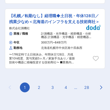
り、将来的には、インド駐在で培った経験をもと
士フイルムグループの医療機器の修理・保守を行
女性管理職割合24％と女性が活躍しやすい環境も
に、他海外拠点への展開支援、グローバル標準化
う当社にて、製品の問い合わせ窓口を担当いただ
整っております。 ■当ポジションの魅力 ・グロ
の推進、マルチプラントの中核人財としてのキャ
きます。 医療関係者からの問い合わせのため、一
ーバルな環境で仕事ができ、国際貿易・倉庫スキ
リア形成も期待できます。 変更の範囲：会社の定
般消費者からの問い合わせやクレームが起こりづ
ームの知見を広げられます ・少数精鋭の部署で、
【札幌／転勤なし】経理職◆土日祝・年休128日／
める業務
らい環境です。 ■業務詳細： ・富士フイルム製
多彩な経験を得る事ができ、成長を感じられます
のレントゲン撮影装置、内視鏡、その他の機器に
残業少なめ＜北海道のインフラを支える技術商社＞
・クライアントの課題解決を通じて、見える形で
ついての問い合わせ対応 ・クリニックの医師、看
成果を実感し、やりがいの高い環境です ■企業情
株式会社測機社
護師、レントゲン技師に対して、装置の取り扱い
報： レスターグループは、デバイス事業/EMS事
説明やトラブル対応 ・応対記録の入力処理 ■研
業種 / 職種
計測機器・光学機器・精密機器・分析
業/調達事業/電子機器事業/システム機器事業を提
修体制： ・数カ月の研修があり、充実のフォロー
機器 計測機器・光学機器・精密機器・
供しています。その中での当社は調達事業とし
体制で、業務を覚えれば長く活躍できます。電話
分析機器
,
経理（財務会計） 財務 経理
て、エレクトロニクス会社大手の調達を総合的に
年収
300万円
~
649万円
事務・財務アシスタント 庶務・総務ア
対応、PCへの入力ができれば入社後に業務を覚
支援しております。 ※当社に在籍しながら、レス
シスタント
勤務地
北海道札幌市中央区南十四条西
えられます。 ・障がい者雇用の実績もあり、安心
ターWPGに出向して業務を行います。 レスター
して働けるようサポートいたします。 ■組織構
WPGは当社の親会社であるレスターと、WPGが
〜17時定時で土日祝休み、年間休日128日、月残
成： 正社員11名、嘱託6名、エルダー1名、派遣1
出資しているジョイントベンチャーです。 変更の
業10h程度、賞与実績5ヶ月／家族手当あり／最新
名（男性11名、女性8名） ■当社について： X線
範囲：会社の定める業務
技術や機器に積極投資する技術商社〜 ■業務内
画像診断システム等、医療を取り扱っています。
容： ◇請求・経理関連業務 ・データ入力／専用
医療機器の修理、点検、据付から、顧客課題の解
システムやExcelを使用し、日々の売上や経費の
決ソリューションビジネスなどを展開し、医療機
入力を行います。 ・書類作成／請求書や納品書の
器を使用するお客様だけでなく、その医療機器に
発行、および伝票の作成・整理。一つひとつの数
て検査をする患者様とそのご家族のためにサービ
字を正確に、丁寧に扱うことが求められる、会社
スを提供します。個人のスキルアップを通じ、チ
の信頼を守る根幹の業務です。 ◇総務・庶務業務
1
2
3
4
...
28
ーム力を向上させて業務を遂行し目標を達成して
Previous Page
Next
全般 ・対外対応／電話応対や来客の受付対応。会
いきます。住宅手当、借り上げ社宅、家族手当等
社の「顔」として、明るく丁寧なコミュニケーシ
の働きやすさも整っています。 変更の範囲：会社
ョンを遂行します。 ・備品や施設の管理／社内の
の定める業務
備品管理や発注、清潔で働きやすい環境整備。社
員が気持ちよく働ける環境づくりをサポートしま
す。 ◇他部門との連携・サポート ・情報共有／