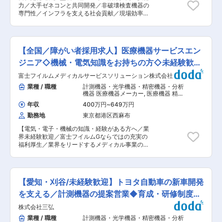
社内にある計測器を使いながら、機械の操作方法
づくりの土台を支えている事を実感できるやりが
力／大手ゼネコンと共同開発／非破壊検査機器の
などを身につけていきます。その後、比較的簡単
いがあります。また多くのメーカー製品を取り扱
専門性／インフラを支える社会貢献／現場効率化
な業務から担当し、少しずつお客様からの依頼を
う事で取引先のニーズに柔軟に対応し続けてお
に寄与／グローバル展開の技術基盤 ■職務内容：
お任せしていきます。 ■働き方： ・年休123日の
り、顧客からの信頼が厚いです。 変更の範囲：会
トンネル建設重機の塗装及び組立をお任せしま
土日祝休みで月残業平均10時間程度と非常に働き
社の定める業務
す。 ■業務詳細： ・トンネル建設重機のボディ
やすい環境が整っています。 ・設立49年の地元
塗装、パーツ塗装、下地処理、カラー塗装、クリ
優良企業で、2007年に日本電計グループ（ジャ
【全国／障がい者採用求人】医療機器サービスエン
アー塗装、磨き作業 ・トンネル建設重機の組立
スダック上場企業）入りしています。また、退職
て・整備作業 ・機械整備に関わる部品の選定及び
ジニア◇機械・電気知識をお持ちの方◇未経験歓迎
金制度なども整えており腰を据えて働くことが可
発注 ・荷受け、梱包、出荷作業 ・ＰＣ入力業
能です。 ■企業魅力： 私たちは設立以来50年計
◇
富士フイルムメディカルサービスソリューション株式会社
務 等 ■業務の魅力 自社設計・自社製造の建機
測器の校正や修理を事業として手掛けてきまし
に直接関われるため、決められた作業だけでな
業種 / 職種
計測機器・光学機器・精密機器・分析
た。重さ、長さ、電気、電子など様々な計測器を
く、完成度を高める工夫や改善に取り組めます。
機器 医療機器メーカー
,
医療機器 精
取り扱える高い技術力があり国際規格
社会インフラを支える製品づくりに、技術者とし
密・計測・分析機器
ISO/IEC17025も取得。その技術力が多くのお客
年収
400万円
~
649万円
ての誇りを持てる環境です。 ■働く環境 製造部
様から信頼され、安定した経営を続けています。
勤務地
東京都港区西麻布
は少数精鋭で、設計や他部門との距離が近い点が
変更の範囲：会社の定める業務
特徴です。那須塩原テクニカルセンターに腰を据
【電気・電子・機械の知識・経験がある方へ／業
え、落ち着いた環境で作業に集中できます。 ■働
界未経験歓迎／富士フイルムGならではの充実の
き方 ・出張や夜勤、休日呼び出しなし ・残業は
福利厚生／業界をリードするメディカル事業の安
月平均10〜20時間程度 ・安定した事業基盤のも
定基盤】 ■業務内容： 医療機関の方と連携し
と長期就業が可能 ■キャリアパス まずは塗装・
て、医療機器の据付、保守、修理等を行います。
組立の主担当として工程を担い、経験に応じて整
※建物の改変を伴う業務は含まれません。 ■顧
備や後輩指導など、現場の中核的な役割へと広が
客： 大学病院から個人医院まで幅広く対応しま
ります。 ■当社の強み：自社で設計・開発・製造
【愛知・刈谷/未経験歓迎】トヨタ自動車の新車開発
す。お客様のお昼休憩や夕方の診療後の時間に合
を行ない、大手ゼネコン等との共同開発案件を複
わせて訪問します。 ■取扱う医療機器： MRI装
を支える／計測機器の提案営業◆育成・研修制度充
数手掛ける高い技術力を有しています。社会イン
置、CT装置、X線撮影装置、超音波診断装置、骨
フラ関連の各種調査機器の中でも測定機に特化し
実◎
株式会社三弘
密度測定装置、臨床化学分析装置、内視鏡、画像
ており、精密測定機器・試験機・非破壊検査機器
診断ワークステーション 等 ■魅力： ・障がい
業種 / 職種
計測機器・光学機器・精密機器・分析
など幅広い種類を取り揃えております。道路地下