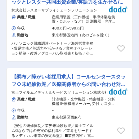
「第3回四国でいちばん大切にしたい会社大賞」
以下の業務に従事いただきます。 ・国内工場（群
ックとレスター共同出資企業/英語力を生かせる/駅
まいります。 変更の範囲：基本的になし、能力に
において、最高賞の四国経済産業局長賞を受賞。
馬県富岡市）での生産技術業務全般 ・設計移管、
応じて変更の可能性あり
近
変更の範囲：会社の定める業務
株式会社レスターサプライチェーンソリューション
設計変更、維持改良、不良解析等の実務と関連社
内システムの習熟 ・関係部門（設計・品質・調達
業種 / 職種
産業用装置（工作機械・半導体製造装
等）との協業と連携 ・海外拠点を想定した業務フ
置・ロボットなど） 計測機器・光学機
ロー・ルールの理解 ・必要に応じてインドへの出
器・精密機器・分析機器
,
営業企画 貿
年収
400万円
~
599万円
易事務
張業務 ■海外駐在期間（入社後1~3年後） 適性・
勤務地
東京都港区港南（次のビルを除く）
習熟状況を踏まえ、海外拠点（インド・ハリヤナ
州）へ駐在いただきます。 ・インド現地工場での
パナソニック戦略調達パートナー／海外営業事務
医療機器製造の生産技術業務 ・現地インド人スタ
×貿易実務／英語力を活かせる／業務オペレーシ
ッフの教育・指導 ・新規製造ライン立上げ・設備
ョン構築・改善／グローバル取引先と折衝／少数
導入支援 ・本社・国内工場ほか関連拠点との連
精鋭で成長実感／安定基盤×変革フェーズ／シス
携、通訳、レポーティング ■本ポジションの魅力
テム化・改善提案 当社は東証プライム上場レスタ
や将来的なキャリアパス インドは急速な経済発展
ーとパナソニックの共同出資会社で、パナソニッ
を遂げており、ビジネスと国の成長を肌で感じな
クの戦略調達パートナーとして調達支援サービス
がら働くことができる環境です。 特に医療機器市
【調布／障がい者採用求人】コールセンタースタッ
を行っております。当サービスにおける受発注・
場の拡大と現地生産化の流れが進んでおり、
納期管理を行っていただきます。 ■業務内容：
フ◇未経験歓迎／医療関係者からの問い合わせ対応
Make in Indiaの事業環境の中で、現地製造体制の
大型プロジェクトの立ち上げに伴い、業務オペレ
構築・高度化に直接貢献できる点が大きな魅力で
◇
富士フイルムメディカルサービスソリューション株式会社
ーションの構築・改善を頂きます。 【具体内容】
す。 日本での経験をベースに、より広い視野と裁
・新規プロジェクトの業務企画 ・グローバルな
業種 / 職種
計測機器・光学機器・精密機器・分析
量を持って活躍することが可能で、現地工場での
取引先や委託倉庫との折衝・調整 ・オペレーショ
機器 医療機器メーカー
,
受付 カスタマ
業務を通じて、事業拡大の最前線に関わる経験を
ンを円滑に進める為の業務スタッフ指導 ・シス
ーサポート・ユーザーサポート・オペ
積むことができます。 現地工場では相互理解をベ
年収
~
レータ
テム化による課題改善・提案作業 ■教育環境：
ースとした関係構築がしやすい環境で、チームで
勤務地
東京都港区西麻布
入社後はOJTにてしっかりサポートします。また
の成果創出に集中できる点も本ポジションの魅力
OJT終了後も不明点があれば聞きやすい環境が整
です。 本募集ではインド工場勤務を前提としてい
【安心の研修体制／業界未経験歓迎／富士フイル
っているのでご安心ください。 ■就業環境： フ
ますが、一定期間のインド駐在の後、ご本人の意
ムGならではの充実の福利厚生／業界をリードす
レックス有、所定労働時間7時間半 また育休・産
向次第では別の海外製造拠点勤務の可能性もあ
るメディカル事業の安定基盤】 ■業務内容： 富
休取得率100％、育児休暇からの復職率100％、