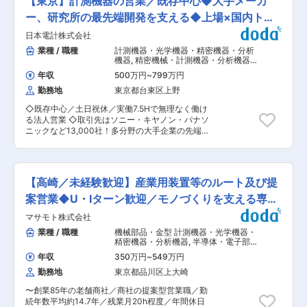
【東京】計測機器の営業／既存中心◆大手メーカ
品：産業関係やインフラ関係に使用される非破壊
≫ 計測機器を「売る」だけでなく、お客様のニー
試験機 ※自社工場は那須塩原にありますが、お客
ー、研究所の最先端開発を支える◆上場×国内トッ
ズを把握し最適な提案を行うトータルプランナー
様の現場は全国にございますので全国出張の可能
としての役割を担います。既存のお客様との長期
プシェア
日本電計株式会社
性がございます。 ■業務詳細： ・試験機の修理
的な関係を築き、信頼関係を大切にすることが求
検査業務全般(点検、修理、校正業務) 手作業で
業種 / 職種
計測機器・光学機器・精密機器・分析
められます。 ■部署構成について： 刈谷営業所
分解し、原因特定、オシロスコープなどを使用し
機器
,
精密機械・計測機器・分析機器・
は部長1名(本社兼務)、所長1名、20代〜40代の営
た計測を行います。 ・入荷された試験機の受入れ
光学製品営業（国内） その他法人営業
業担当者３名、事務担当1名の合計5名で構成され
年収
500万円
~
799万円
（既存・ルートセールス中心）
検査 ・荷受け、梱包、出荷作業、修理に関わる部
ています。 ■研修・教育制度： ◎ 社内勉強会の
勤務地
東京都台東区上野
品の選定及び発注 ・試験機の操作指導(社内・社
実施 製品知識を身につけるため、部署ごとやメー
外) 電話対応や直接訪問してお客様の対応を行
カーごとに勉強会を開催。 複数メーカーの製品を
◇既存中心／土日祝休／実働7.5Hで無理なく働け
っていただきます。 ・試験機の計測・実験業務
扱うため、知識習得の機会が多い。 ◎ メーカー研
る法人営業 ◇取引先はソニー・キヤノン・パナソ
(出張サービス) ・ＰＣ入力業務 等 ■就業環境：
修への参加 扱う試験装置や計測機器のメーカーが
ニックなど13,000社！多分野の大手企業の先端
休日の呼び出し・夜勤が無く、月の平均残業は20
実施する研修を受講。 最新機器の特徴や使い方を
研究に貢献し、業績安定！ ◇東証スタンダード上
時間程と働きやすいです。新工場のためエアコン
実務に活かせる内容。 ◎ 約3年かけて独り立ちを
場／創立73年のトップシェアを誇る電子計測器の
完備の綺麗な環境です。 ■業務の魅力 ・非破壊
支援する教育体制 ・最初の1年は 先輩同行(OJT)
独立系専門商社 ■業務概要： 工場や研究機関で
検査・計測という専門領域で、実務に直結した技
が中心 ・顧客訪問や提案方法を実際に横で学べる
使われる計測機器の提案営業です。 既存顧客を中
術が身につく ・修理から現場対応まで幅広く経験
【高崎／未経験歓迎】産業用装置等のルート及び提
・ほぼ全員が未経験スタートで育成実績あり 変更
心に、製品提案や納品対応、その他展示会やセミ
し、製品理解を深められる ・顧客と直接関わり、
の範囲：会社の定める業務
ナーで入手した情報などをもとに提案型の営業も
案営業◆U・Iターン歓迎／モノづくりを支える専門
信頼関係を築く手応えを感じられる ■働く環境
お任せします。 ■業務詳細： ◇既存顧客への提
新設工場でエアコン完備。落ち着いた環境で作業
商社
マサモト株式会社
案 既存顧客（約30〜50社）をお任せします。独
に集中できます。夜勤や休日呼び出しはありませ
立系商社のため特定メーカーに縛られず、数万点
業種 / 職種
機械部品・金型 計測機器・光学機器・
ん。 ■働き方 ・残業は月平均20時間程度 ・完全
の製品から最適な組み合わせを選べるのが特徴で
精密機器・分析機器
,
半導体・電子部
週休2日制（土日祝） ・全国出張の可能性はある
す。 1日の訪問は1件程度です。ノルマはあります
品・エレクトロニクス製品営業（国
が、計画的な対応が中心 ■キャリアパス まずは
年収
350万円
~
549万円
内） 精密機械・計測機器・分析機器・
が半期単位で評価をします！実績以外にも、訪問
点検・修理業務を通じて基礎技術を習得。その
光学製品営業（国内）
勤務地
東京都品川区上大崎
数やKPIなども含めて総合的に評価します。 ◇既
後、対応可能な機種や業務範囲を広げ、現場対応
存の顧客先へ製品の納品・引き取り 提案した機器
の中核として活躍できます。長期的に専門性を磨
〜創業85年の老舗商社／商社の提案型営業職／勤
が実際に工場設備へ導入されている様子を目の当
き続けたい方に適した環境です。 ■企業魅力 ト
続年数平均約14.7年／残業月20h程度／年間休日
たりにできるため、成果を実感しやすいです。 ◇