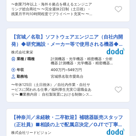
るお悩みなどを一つずつ紐解いていきます。 ・最
〜創業75年以上・海外６拠点を構えるエンジニア
適な補聴器の選定 実際の補聴器をご体験いただき
リング総合商社〜 〜完全週休2日制（土日祝）・
ながら、お客様に最適な補聴器を一緒に選んでま
残業月平均10時間程度でプライベート充実〜 〜
いります。 ・取り扱い方法の説明や装着練習 ・
海外出張あり！世界を舞台に活躍できるポジショ
アフターサービス ※1日に15名〜20名のお客様が
ンです！〜 ■応募者へのメッセージ： ・当社
いらっしゃいます。 ■育成体制・資格取得につい
は、1947年8月に産声をあげ、今では、海外６拠
て 入社後はOJTにてフォローします。研修制度が
点を構える総合エンジニアリングのグローバル企
充実しているため、高品質な接客サービススキル
【宮城／名取】ソフトウェアエンジニア（自社内開
業へと成長しました。そんな当社で活躍してくだ
を身に着けることができます。 また、認定補聴器
さる新たな仲間を募集します。※未経験歓迎！ ・
発）◆研究施設・メーカー等で使用される機器◆転
技能者の資格取得のための費用を負担しておりま
働きやすさもバッチリの職場環境が整っていま
す。 4年間を通した協会での教習、その後の試験
勤無
株式会社東栄
す。 ■職務内容： 工具・工作機械・産業機械・
合格で資格取得が可能であり、過去の取得率は
物資・鉄鋼等の卸売営業を行います。 メーカーを
業種 / 職種
計測機器・光学機器・精密機器・分析
100％です。 ■キャリアステップ スタッフからプ
主とする国内の既存顧客先へのルート営業が主と
機器 計測機器・光学機器・精密機器・
ロジェクトリーダー、店長、エリアマネージャー
なります。 ■業務詳細 ・顧客からニーズを汲み
分析機器
,
制御系ソフトウェア開発（通
といったキャリアの他に人事やマーケティング、
年収
400万円
~
549万円
信・ネットワーク・IoT関連） 精密・
取り、見積、発注、インボイス対応、問合せ対
経理といったキャリアを歩むことも可能です。 ■
計測・分析機器
勤務地
宮城県名取市愛島台
応、アフターフォローまで行います。 ・担当エリ
配属店舗について 現在は都内8店舗、神奈川2店
アは静岡県〜愛知県を想定していますが、海外展
舗に出店、埼玉県や千葉県にも出店しています。
〜年休125日（土日祝休）／自社内作業・自社サ
開をしている顧客が多い為、状況に応じて2週間
配属店舗が変更となる可能性もございますが、ご
ービスに関われる仕事／福利厚生充実◎退職金あ
程度の海外出張（アジア、北米、南米など）があ
自宅から1時間以内の勤務地を相談した上で決め
り〜 ■業務内容： 自社製装置における制御シス
ります。 ■働き方〜働きやすさ抜群の職場環
ます。 ■同社の商品・サービスに関して フルオ
テムや、計測システムの構築及びその組み込みプ
境！〜 ・年休120日／完全週休2日制（土日祝）
ーダーメイドの商品やBluetooth接続ができる最
ログラムの設計〜評価、納品先（出張）での立ち
・育児休暇取得実績あり ・残業ほとんどなし！あ
先端な補聴器などを取りそろえております。 2週
上げをお任せします。 ■業務詳細： ・自動機の
っても、月平均10h程です。 ■当社について： ・
間の無料お試しレンタルや2か月間の返品保証制
システム設計及びそのプログラムの設計 ・計測器
同社は1947年8月、三井物産浜松営業所を母体に
【神奈川／未経験・二卒歓迎】補聴器販売スタッフ
度もあり、聞こえの不安が解消されるよう失敗の
を組み合わせた計測システム設計及びそのプログ
して設立、以来70年以上の歴史を有する機械・エ
ない補聴器選びをサポートします。 変更の範囲：
ラムの設計 ・製作した自社製品の評価や客先での
（正社員）■相談の上で配属店決定／OJTで丁寧に
ンジニアリング総合商社です。浜松に本拠を構
会社の定める業務
納品立ち上げ作業 ■使用環境： PC、言語は
え、工作機械・工具を中心に主に自動車産業を対
育成
株式会社リードビジョン
LabVIEWまたは.net（C#、VB） ■クライアン
象とした販売事業を展開しております。 ・国内に