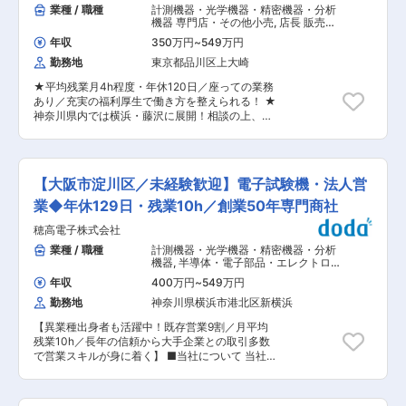
ト： ・半導体メーカー、家電メーカー ・東北大
業種 / 職種
計測機器・光学機器・精密機器・分析
富山支店、福井支店、大阪営業所さらに海外には
学などの国立大、産総研・物材研などの研究機関
機器 専門店・その他小売
,
店長 販売・
インドネシア、インド、タイ、ベトナム、アメリ
■組織構成： 磁気応用部：20名程度（30代が多
接客・売り場担当
カ及びメキシコの6現地法人を配置し、国内及び
年収
350万円
~
549万円
い組織です） ∟メカグループ：設計をメインで担
海外よりの顧客のニーズに幅広くお応えしていま
勤務地
東京都品川区上大崎
当 ∟計測制御グループ：システムを組むことや、
す。 ・社の特徴は、ロボット搬送・計測機・機械
電気系・電装などを担当 ■取り扱い製品： 当社
周辺装置の製造を行うマシナリー部門と、工場を
★平均残業月4h程度・年休120日／座っての業務
は多岐にわたる製品を取り扱っております。 「試
社内に持っている点にあります。こうしたエンジ
あり／充実の福利厚生で働き方を整えられる！ ★
験機・計測器」「評価・解析装置」「真空薄膜装
ニアリング機能と、販売商社としての機能を有機
神奈川県内では横浜・藤沢に展開！相談の上、通
置」「放射能分析」などがございます。その中で
的に併せ持つことで、顧客のものづくりを支える
勤1時間以内の店舗に配属となります！ ★20代が
も、特機部の場合は、「成膜装置・新素材作成装
技術提案型商社を目指しています。
全社員の37%を占め、未経験者も多数入社！入社
置・トライボロジー」を製造しております。 「2
後半年間は丁寧なOJTで育成するため、未経験・
元・３元・５元スパッタ装置」や、「ハロゲン化
第二新卒でも馴染みやすい職場！ 補聴器専門店ヒ
物結晶育成装置」「クエンチ熱処理装置」なども
【大阪市淀川区／未経験歓迎】電子試験機・法人営
ヤリングストアにて”補聴器”の販売員としてご活
納入実績がございます。 ■当社の魅力： ◇高品
躍いただきます。 入社後、半年間は補聴器の設定
業◆年休129日・残業10h／創業50年専門商社
質の装置の開発 大学や試験研究機関との協業によ
説明や聴力検査などサポート業務を中心に担当い
る装置開発を行っており、高品質・低価格での装
穂高電子株式会社
ただき、半年経過後からは徐々に個人のお客様を
置開発が可能です。 ◇品質管理・環境・食など多
担当いただきます。 将来的には店長としてお店の
業種 / 職種
計測機器・光学機器・精密機器・分析
様な分野へ対応 試験機・計測器・評価・解析・理
責任者や、本社において課や部署の責任者を任せ
機器
,
半導体・電子部品・エレクトロニ
化学装置などなどお客様の要望に応えるための装
ることも期待しています。 ■具体的な業務 ・お
クス製品営業（国内） 精密機械・計測
置を取り揃えております。 ◇技術と商社の連携
年収
400万円
~
549万円
機器・分析機器・光学製品営業（国
客様の”聞こえ”に関するヒアリング いつ頃から聞
当社はアフターメンテナンスに強い技術商社であ
内）
勤務地
神奈川県横浜市港北区新横浜
こえづらくなった等、”聞こえ”に関するお悩みな
るため、製品開発・製造も行っております。お客
どを一つずつ紐解いていきます。 ・最適な補聴器
様のニーズを深く理解することと、高い技術力で
【異業種出身者も活躍中！既存営業9割／月平均
の選定 実際の補聴器をご体験いただきながら、お
お客様へ価値提供しております。 変更の範囲：会
残業10h／長年の信頼から大手企業との取引多数
客様に最適な補聴器を一緒に選んでまいります。
社の定める業務
で営業スキルが身に着く】 ■当社について 当社
・取り扱い方法の説明や装着練習 ・アフターサー
は、1967年創業の電子計測器・試験機の専門商社
ビス ※1日に15名〜20名のお客様がいらっしゃい
です。 電子計測器・試験機は「製品が世に出る
ます。 ■育成体制・資格取得について 入社後は
前」「安全・品質を保証するため」に必ず使われ
OJTにてフォローします。研修制度が充実してい