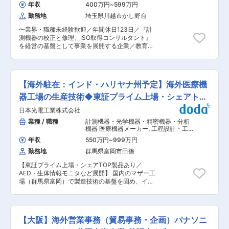
の通信機材、鉄塔他、様々な設備機器が必要で
器・精密機器・分析機器
,
装置・工作機
客の一歩先を行く機器やシステムをトータルにコ
年収
400万円
~
599万円
械・産業機械営業（国内） 精密機械・
す。それらの産業用機材の販売がミッション。当
ーディネートしています。市場と環境を見極める
計測機器・分析機器・光学製品営業
勤務地
埼玉県川越市かし野台
社はエンジニアリング部門も有しているため製品
幅広い視野と、卓越した提案力が他社との追随を
（国内）
の導入だけでなく、設置やその後の点検・メンテ
許さない、同社のアドバンテージとなっていま
〜業界・職種未経験歓迎／年間休日123日／『計
ナンスまで一貫して請け負うことが出来る点に強
す。 ■マサモト社の強み： 部品商社である同社
測機器の校正と修理、ISO取得コンサルタント』
みをもっています。 ■入社後の業務イメージ：
は300万以上の部品を取り扱い、日本を代表する
を経営の基盤として事業を展開する企業／教育体
◇官公庁、入札先メーカーからの情報収集、生産
製造業のお客様に部品を供給しています。取り扱
制／各種手当充実◎〜 ■業務内容 各種計測器の調
性向上やコスト削減に向けた各種機材の提案・見
い分野は、多関節ロボット・センサーなどのメカ
整、メンテナンス、修理等のルート営業のお仕事
積り・導入、エンジニア部門やメーカー社員との
トロ製品や計測・検査・試験装置、設備・搬送機
をお任せします。 ■業務詳細 ・得意先企業から
顧客同行など行います。 ◇入社後は先輩社員の
器など多岐に渡ります。また、こうした多岐に渡
の依頼を受け、各種計測器の回収、納品。 ・製品
下、客先同行などのOJT形式で数ヶ月間にわたり
【海外駐在：インド・ハリヤナ州予定】海外医療機
る製品を元に、製造現場の課題に対してタイムリ
の状態や、不具合箇所等を技術部門担当へ申し送
業務内容の習得をサポートします。社内のエンジ
ーに提案をしていきます。様々なステイクホルダ
り。 ※未経験の方にも親切丁寧に指導いたしま
器工場の生産技術◆東証プライム上場・シェアトッ
ニアリング部門やメーカー社員と連携しながら業
ーを巻き込み、お客様のモノづくりを支えていき
す。 ■働き方： ・年間休日123日の土日祝休みで
務ができるので、未経験の方でも安心な環境♪ ◇
プ製品有
日本光電工業株式会社
ます。 変更の範囲：会社の定める業務
月残業平均20時間と働きやすい環境が整っていま
長年の信頼・実績構築から官公庁・民間企業と幅
す。 ・設立49年の地元優良企業で、2007年に日
業種 / 職種
計測機器・光学機器・精密機器・分析
広いパイプを持っています。その為、飛び込みで
本電計グループ入りしています。また、退職金制
機器 医療機器メーカー
,
工程設計・工
はなく既存顧客に対する深耕提案スタイルが中心
度なども整えており腰を据えて働くことが可能で
法開発・工程改善・IE（その他） 設備
となります。 ◇幅広く取引先の現場課題を発見し
年収
550万円
~
999万円
立ち上げ・設計（機械設計）
す。 ■当社について 当社は、『地球にやさし
て、最適な組み合わせで常に新しいソリューショ
勤務地
群馬県富岡市田篠
く・地域に貢献・お客様からの信頼』を経営理念
ンを提案する『関係構築型』スタイルです。 ■当
とし、『計測機器の校正と修理、ISO取得コンサ
社の特徴： ・取引社数は3000社以上／自己資本
【東証プライム上場・シェアTOP製品あり／
ルタント』を経営の基盤としております。
比率70％超と財務基盤も極めて盤石です。戦略的
AED・生体情報モニタなど展開】 国内のマザー工
ISO9001、ISO14001を始めとし、国際校正機関
M&Aにより首都圏にも多数のグループ企業あり、
場（群馬県富岡）で製造技術の基盤を固め、イン
の証であるISO/IEC17025をいち早く取得し、高
近年は従来の主軸事業に加え世界的ロボットメー
ド新工場にて立上げ・量産安定化・人材育成を一
品質な校正事業を展開しております。 2007年11
カーとの提携により食品、医療分野向けのロボッ
気通貫で関る、グローバルに活躍いただくお仕事
月に、日本電計株式会社と経営統合いたしまし
ト開発を行う等最先端ニーズに合わせた事業展開
です。 【業務内容】 ■国内配属期間（入社後1~3
た。今後は、計測機器の校正・修理とISO取得コ
を行っています。 ・厚生労働省からのくるみん認
年程度） 海外駐在に向けて実務指導のベース習得
ンサルティングの2部門の事業展開により『地球
【大阪】海外営業事務（貿易事務・企画）パナソニ
定、四国地域イノベーション創出協議会主催の
および国内関連部門との信頼関係を構築するため
に貢献できる、真のグローバル企業』を目指して