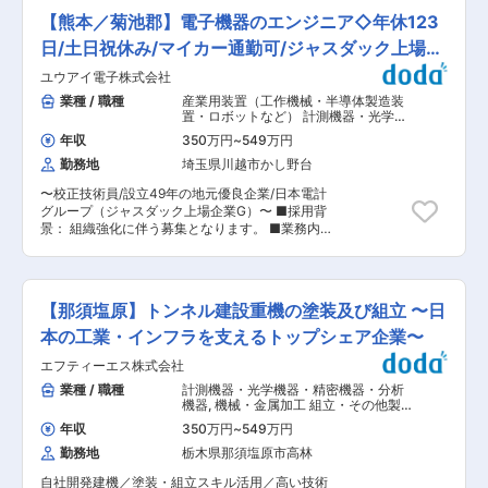
ます。スマートフォンや自動車、家電など、私た
るため、高品質な接客サービススキルを身に着け
【熊本／菊池郡】電子機器のエンジニア◇年休123
ちの身近な製品が生まれる現場を支えています。
ることができます。 また、認定補聴器技能者の資
■業務概要 既存顧客への電子計測機器・コンピュ
日/土日祝休み/マイカー通勤可/ジャスダック上場
格取得のための費用を負担しております。 4年間
ーター関連機器等の産業製品のルート営業を担当
を通した協会での教習、その後の試験合格で資格
G◇
ユウアイ電子株式会社
します。 ※既存顧客が90％以上です。一部の新規
取得が可能であり、過去の取得率は100％です。
顧客はHP、紹介、展示会などの問い合わせがメ
業種 / 職種
産業用装置（工作機械・半導体製造装
■キャリアステップ スタッフからプロジェクトリ
インです。 ■業務詳細 ◇営業先：家電メーカ
置・ロボットなど） 計測機器・光学機
ーダー、店長、エリアマネージャーといったキャ
ー、自動車メーカーなど製造業全般 ◇顧客へのヒ
器・精密機器・分析機器
,
精密・計測・
リアの他に人事やマーケティング、経理といった
年収
350万円
~
549万円
分析機器 機械・電子部品
アリング／提案※社用車での営業スタイルになり
キャリアを歩むことも可能です。 ■配属店舗につ
勤務地
埼玉県川越市かし野台
ます。 ◇受発注、納品 ◇見積日報等の資料作成
いて 現在は都内8店舗、神奈川2店舗に出店、埼
◇メンテナンス対応 ※数万円〜数億円の製品を扱
玉県や千葉県にも出店しています。 配属店舗が変
〜校正技術員/設立49年の地元優良企業/日本電計
います ※業界・職種未経験だった中途社員も活躍
更となる可能性もございますが、ご自宅から1時
グループ（ジャスダック上場企業G）〜 ■採用背
中です。 ■組織構成 8名が在籍しております。 ■
間以内の勤務地を相談した上で決めます。 ■同社
景： 組織強化に伴う募集となります。 ■業務内
入社後の流れ 入社後は、製品について座学等で学
の商品・サービスに関して フルオーダーメイドの
容： 電子計測器の調整及び修理をお任せいたしま
んでいただきます。 その後、OJTで先輩同行等を
商品やBluetooth接続ができる最先端な補聴器な
す。 ■業務詳細： ・電子計測器、電子機器の調
通してキャッチアップいただき、入社１年を目途
どを取りそろえております。 2週間の無料お試し
整、校正 ・電子計測器、電子機器の修理（訪問、
に担当顧客をお任せします。 ■過去入社実績 異
レンタルや2か月間の返品保証制度もあり、聞こ
出張修理、郵送分） ・その他、付随業務 ■業務
業種からご入社いただいた方もご活躍いただいて
【那須塩原】トンネル建設重機の塗装及び組立 〜日
えの不安が解消されるよう失敗のない補聴器選び
魅力： ◎お客様が使用している電子計測器には新
おります！ 飲食店経験者／小売業界経験者／運輸
をサポートします。 変更の範囲：会社の定める業
しい物から古い物まで様々あり、その用途も幅広
本の工業・インフラを支えるトップシェア企業〜
業経験者 ■社風： 同社は働きやすい職場をつく
務
く私たちは多種多様な機器を取り扱います。 常に
るため、定期的に社員意識調査を実施し、経営改
エフティーエス株式会社
新しいことに挑戦できる仕事なのでモチベーショ
善に取組んでいます。働きやすさを重視した風土
ンを高く保ちながら活躍できます。 ◎お客様への
業種 / 職種
計測機器・光学機器・精密機器・分析
があります。 ■業務の特徴 当社が取り扱う計測
訪問＆出張が楽しい社内で作業する場合もありま
機器
,
機械・金属加工 組立・その他製
機器は家電や自動車など多岐にわたる業界の工場
すが、出張は良い気晴らしになりますので、皆、
造職
における、生産工程の安定稼働には不可欠の製品
年収
350万円
~
549万円
出張を楽しみにしています。 ■入社後： ・基本
であり、試験機は大学・企業の研究室にて、世の
勤務地
栃木県那須塩原市高林
OJTメインとなります。先輩社員がしっかりとサ
中に出る前の新製品開発の過程で使用されます。
ポートいたしますのでご安心ください。 ・最初は
ご自身が取り扱う製品が上記のように日本のモノ
自社開発建機／塗装・組立スキル活用／高い技術