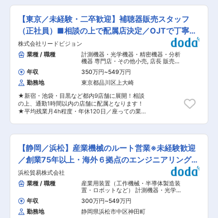
す。 その後、OJTで先輩同行等を通してキャッチ
の無料お試しレンタルや2か月間の返品保証制度
校正 ・電子計測器、電子機器の修理（訪問、出張
アップいただき、入社１年を目途に担当顧客をお
もあり、聞こえの不安が解消されるよう失敗のな
修理、郵送分） ・その他、付随業務 ■業務魅
任せします。 ■過去入社実績 異業種からご入社
【東京／未経験・二卒歓迎】補聴器販売スタッフ
い補聴器選びをサポートします。 変更の範囲：会
力： ・お客様が使用している電子計測器には新し
いただいた方もご活躍いただいております！ 飲食
社の定める業務
い物から古い物まで様々あり その用途も幅広く私
（正社員）■相談の上で配属店決定／OJTで丁寧に
店経験者／小売業界経験者／運輸業経験者 ■社
たちは多種多様な機器を取り扱います。常に新し
風： 同社は働きやすい職場をつくるため、定期的
育成
株式会社リードビジョン
いことに挑戦できる仕事なのでモチベーションを
に社員意識調査を実施し、経営改善に取組んでい
高く保ちながら活躍できます。 ・お客様への訪問
業種 / 職種
計測機器・光学機器・精密機器・分析
ます。働きやすさを重視した風土があります。 ■
＆出張が楽しい社内で作業する場合もあります
機器 専門店・その他小売
,
店長 販売・
業務の特徴 当社が取り扱う計測機器は家電や自動
が、出張は良い気晴らしになりますので、皆、出
接客・売り場担当
車など多岐にわたる業界の工場における、生産工
年収
350万円
~
549万円
張を楽しみにしています。 ■入社後： ・基本
程の安定稼働には不可欠の製品であり、試験機は
勤務地
東京都品川区上大崎
OJTメインとなります。先輩社員がしっかりとサ
大学・企業の研究室にて、世の中に出る前の新製
ポートいたしますのでご安心ください。 ・最初は
品開発の過程で使用されます。 ご自身が取り扱う
★新宿・池袋・目黒など都内9店舗に展開！相談
社内にある計測器を使いながら、機械の操作方法
製品が上記のように日本のモノづくりの土台を支
の上、通勤1時間以内の店舗に配属となります！
などを身につけていきます。その後、比較的簡単
えている事を実感できるやりがいがあります。ま
★平均残業月4h程度・年休120日／座っての業務
な業務から担当し、少しずつお客様からの依頼を
た多くのメーカー製品を取り扱う事で取引先のニ
あり／充実の福利厚生で働き方を整えられる！
お任せしていきます。 ■働き方： ・年休123日の
ーズに柔軟に対応し続けており、顧客からの信頼
★20代が全社員の37%を占め、未経験者も多数
土日祝休みで月残業平均10時間程度と非常に働き
が厚いです。 変更の範囲：会社の定める業務
入社！入社後半年間は丁寧なOJTで育成するた
やすい環境が整っています。 ・設立49年の地元
め、未経験・第二新卒でも馴染みやすい職場！ 補
優良企業で、2007年に日本電計グループ（ジャ
【静岡／浜松】産業機械のルート営業※未経験歓迎
聴器専門店ヒヤリングストアにて”補聴器”の販売
スダック上場企業）入りしています。また、退職
員としてご活躍いただきます。 入社後、半年間は
／創業75年以上・海外６拠点のエンジニアリング総
金制度なども整えており腰を据えて働くことが可
補聴器の設定説明や聴力検査などサポート業務を
能です。 ■企業魅力： ・私たちは設立以来50年
合商社
浜松貿易株式会社
中心に担当いただき、半年経過後からは徐々に個
計測器の校正や修理を事業として手掛けてきまし
人のお客様を担当いただきます。 将来的には店長
業種 / 職種
産業用装置（工作機械・半導体製造装
た。重さ、長さ、電気、電子など様々な計測器を
としてお店の責任者や、本社において課や部署の
置・ロボットなど） 計測機器・光学機
取り扱える高い技術力があり国際規格
責任者を任せることも期待しています。 ■具体的
器・精密機器・分析機器
,
装置・工作機
ISO/IEC17025も取得。その技術力が多くのお客
年収
300万円
~
549万円
械・産業機械営業（国内） 装置・工作
な業務 ・お客様の”聞こえ”に関するヒアリング い
様から信頼され 安定した経営を続けています。
機械・産業機械営業（海外）
勤務地
静岡県浜松市中区神田町
つ頃から聞こえづらくなった等、”聞こえ”に関す
変更の範囲：会社の定める業務