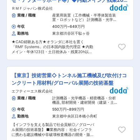
せ・アフターサポート等）◆内勤メイン／残業20h
以内
ＲＭＦジャパン株式会社
業種 / 職種
産業用装置（工作機械・半導体製造装
置・ロボットなど） 計測機器・光学機
器・精密機器・分析機器
,
工作機械・産
年収
400万円
~
649万円
業機械・ロボット 設計（機械）
勤務地
東京都渋谷区千駄ヶ谷
★CAD経験ある方★オランダに本社を置く
「RMF Systems」の日本国内販売代理店 ★内勤
メイン・年休123日・土日祝休み・残業20h以
内・夜勤なし◎ ■業務内容： 世界最高レベル品質
を誇るオイル濾過装置を扱う当社にて、油圧・フ
ィルトレーションシステム設計をお任せいたしま
す。事業拡大に伴う、組織強化での採用となりま
【東京】技術営業◇トンネル施工機械及び吹付けコ
す。 ■業務内容 フィルトレーションシステムの
仕様打ち合わせ、基本設計、試験評価、メンテナ
ンクリート用材料/グローバル展開の技術基盤
ンス、アフターサポート、サプライヤや顧客との
エフティーエス株式会社
技術窓口をお任せいたします。（夜間休日対応基
本無しです） 【具体的には】 ◇フィルトレーシ
業種 / 職種
計測機器・光学機器・精密機器・分析
ョンシステムの設計/組立図/部品製作図の作図 ◇
機器
,
部材開発・建材開発（建築・土
フィルトレーションシステムに必要な機器（ポン
木） 製品開発（その他無機）
年収
550万円
~
899万円
プモーター等）の選定・評価・品質管理 ◇フィル
勤務地
東京都中央区日本橋小舟町
トレーションシステムに関連するタンク/配管の組
立図の作図 ◇仕様書/取扱説明書の作成・管理 ◇
【インフラを支える製品で社会貢献◎／グローバ
サプライヤ、顧客との仕様打合せ ◇弊社製品のド
ル展開の技術基盤】 ■業務内容： 社会インフラ
キュメント管理 ※基本的には社内業務がメインと
に携わる建設機械や非破壊検査機器の開発・販売
なりますが、営業支援、技術サポートとして顧客
を行う技術系メーカーである当社にて、技術的な