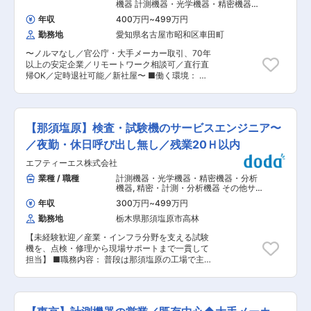
者雇用の実績もあり、安心して働けるようサポー
機器 計測機器・光学機器・精密機器・
の埋設物調査、コンクリート内部の検査など、用
トいたします。 ・勤務地、業務内容などの配慮が
分析機器
,
精密機械・計測機器・分析機
途に合わせて的確な機器のご提案が可能です。ま
年収
400万円
~
499万円
器・光学製品営業（国内） その他法人
可能です。フレックスタイム制もありますが、勤
た、トンネル工事に必要な機能を一体化させた
営業（既存・ルートセールス中心）
勤務地
愛知県名古屋市昭和区車田町
務時間や日数で特別に調整が必要な点がある場合
「ヘラクレス」を自社開発するなど、各種工事の
はご相談ください。 ・月一回の定着面談をご希望
効率化に多方面から貢献しています。 変更の範
〜ノルマなし／官公庁・大手メーカー取引、70年
される場合はご相談ください。 ■当社について：
囲：会社の定める業務
以上の安定企業／リモートワーク相談可／直行直
X線画像診断システム等、医療を取り扱っていま
帰OK／定時退社可能／新社屋〜 ■働く環境： ・
す。医療機器の修理、点検、据付から、顧客課題
年間休日125日、完全週休2日制（土日祝） ・定
の解決ソリューションビジネスなどを展開し、医
時退社や直行直帰が可能（繁忙期除く） ・官公庁
療機器を使用するお客様だけでなく、その医療機
や大手メーカーとの安定した取引基盤 ■働き方：
器にて検査をする患者様とそのご家族のためにサ
・ノルマなし、プロセス重視の評価制度 ・直行直
ービスを提供します。個人のスキルアップを通
【那須塩原】検査・試験機のサービスエンジニア〜
帰・定時退社でワークライフバランス良好 ・リモ
じ、チーム力を向上させて業務を遂行し目標を達
ートワーク相談可 ■職務内容： クライアントの
／夜勤・休日呼び出し無し／残業20Ｈ以内
成していきます。住宅手当、借り上げ社宅、家族
製品開発工程で必要となる計測機器を提案する営
手当等の働きやすさも整っています。 変更の範
エフティーエス株式会社
業職です。400社以上の取引先メーカーから最適
囲：会社の定める業務
な製品を選び、カスタマイズ提案を行います。現
業種 / 職種
計測機器・光学機器・精密機器・分析
場のニーズをキャッチして開発につなげることも
機器
,
精密・計測・分析機器 その他サ
重要な役割です。 【具体的には】 ・営業1名あた
ービスエンジニア
年収
300万円
~
499万円
り10社ほどの自動車部品サプライヤーを担当し、
勤務地
栃木県那須塩原市高林
各企業の複数部署と関係を持ちながらニーズに応
えます。 ・製品の販売だけでなく、装置の設置・
【未経験歓迎／産業・インフラ分野を支える試験
据付・動作確認までフォローする場合は現場に立
機を、点検・修理から現場サポートまで一貫して
ち会います（設置作業自体は行いません）。 ・複
担当】 ■職務内容： 普段は那須塩原の工場で主
数メーカーの製品を組み合わせてカスタマイズし
に自社で販売している試験機の修理検査業務を行
たり、大学と共同開発した自社オリジナル製品を
っていただき、必要に応じお客様の現場に出張し
提案することもあります。 ≪お取引先≫ 主に、
試験機の操作指導や計測・実験業務等、試験機の
トヨタグループ、アイシングループ、デンソーな
アフターサービス業務全般をお任せします。 ※製
ど大手自動車部品メーカー(順不同) ≪ミッション