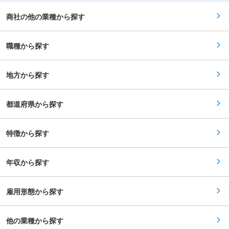
営業部や技術部から届く書類のチェックや連携。
他部署のメンバーともスムーズにやり取りを行
商社の他の業種から探す
い、組織全体の円滑な運営に貢献します。 ■入社
後の流れ： （1）業務フローの把握 ・まずは当社
の経理システムの使いかたや、書類の管理ルール
職種から探す
を覚えることからスタート ・前職での事務経験を
活かしながら、測機社ならではの流れを把握
（2）担当業務の引き継ぎ 先輩社員のサポートの
もと、定期的な請求業務や総務業務を段階的に引
地方から探す
き継ぎ （3）総務経理の要として活躍 ・日常業務
に加え、月次・年次のサイクルに合わせた業務へ
・将来的には、組織運営の根幹を担う一員とし
都道府県から探す
て、長くご活躍いただくことを期待 ■当ポジショ
ンの魅力： 【「数字」を通じて会社を支える手応
え】 ◎単なる事務作業ではなく、北海道のインフ
ラを支えるプロジェクトの裏側を支える仕事で
特徴から探す
す。 ◎正確な処理が、現場で働く仲間たちの安心
に繋がります。 【経験を活かせる環境で、業務改
善も歓迎】 ◎簿記の知識や事務経験を活かせるの
年収から探す
はもちろん、業務フローなどの改善提案を受け入
れる、前向きな職場です。 【長く働ける環境】 ◎
土日祝休み・17時定時で、ライフステージが変化
しても働き続けられます。 ◎20〜40代まで幅広
雇用形態から探す
い年代のメンバーが在籍し、落ち着いた雰囲気の
中で集中して業務に取り組める環境です。 変更の
範囲：会社の定める業務
他の業種から探す