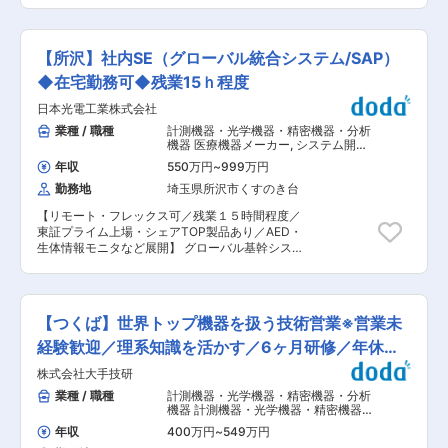
との直接対応をお任せすることがございます。 ■
知見を活かしながら顧客への提案を行う「技術営
組織構成： 東京本社６名（男性3、女性3）、京
業」をご担当いただきます。 【業務詳細】 ・
都：3名（男性3名）、他2名 ■働きやすさ ・年間
ゼネコン各社・コンサルとの打合せ，研究所・現
休日123日 ・土日祝休み ・残業20h以内 ■当社に
【所沢】社内SE（グローバル統合システム/SAP）
場などでの技術サポート ・コンクリート配合設
ついて： 【最先端の濾過装置メーカーRMF
計・測定業務 ・コンクリート用材料の開発 ・弊
◆在宅勤務可◆残業15ｈ程度
Systemsの日本国内総販売元】 オランダに本社を
社技術センター(NTC)でのセミナー開催 ・仕入れ
置き現在世界100ヵ国以上で展開されている最先
日本光電工業株式会社
先である海外メーカーとの打合せ※語学力は不問
端の濾過装置メーカーRMF Systemsの日本国内
です ■担当製品： 国内シェア50％以上を誇る当
業種 / 職種
計測機器・光学機器・精密機器・分析
総販売元です。 世界最高基準のプレミアな高精度
社の吹付けコンクリートシステムにおいて使用さ
機器 医療機器メーカー
,
システム開
フィルタを、顧客の目標とする清浄度に合わせ
れる、コンクリートを急速に硬化させる化学薬品,
発・運用（アプリ担当） IT戦略・シス
て、現状の診断から最適なフィルタの選定・導
年収
550万円
~
999万円
テム企画担当
トンネル施工機械 ■顧客先(敬称略)： 大林組、鹿
入、またその運用保守までをトータルでサポート
勤務地
埼玉県所沢市くすのき台
島建設、大成建設、清水建設、ジェイアール、東
します。 異物問題は製品の品質に影響を及ぼす為
京メトロ、アクティオ、伊藤忠建機等 ■当社の強
近年重要視され、今後も需要拡大が見込まれま
【リモート・フレックス可／残業１５時間程度／
み： 自社で設計・開発・製造を行ない、大手ゼネ
す。 【大手企業と取引多数】 顧客は油圧機械を
東証プライム上場・シェアTOP製品あり／AED・
コン等との共同開発案件を複数手掛ける高い技術
使用する工場を持つメーカーが対象で、各業界の
生体情報モニタなど展開】 グローバル基幹システ
力を有しています。トンネル工事に必要な機能を
リーディングカンパニーにご採用頂いておりま
ムの企画、推進、改善までリードいただく方を募
一体化させた「ヘラクレス」を自社開発するな
す。当社の製品は、顧客の工場内の機械を円滑に
集しています。 ■業務内容 ・グローバル基幹シ
ど、各種工事の効率化に多方面から貢献していま
稼働させる重要な製品です。 変更の範囲：会社の
ステム刷新の戦略・構想立案、プロジェクト企
す。また、社会インフラ関連の各種調査機器の中
定める業務
画・推進、稼働後の安定化・継続改善までを一貫
でも非破壊試験機に特化しており、幅広い種類を
【つくば】世界トップ機器を扱う技術営業※営業未
してリード ・エージェントAI等の最新技術を活用
取り揃えております。道路地下の埋設物調査、コ
した業務改革の企画・実装 ・海外拠点（米州・欧
経験歓迎／理系知識を活かす／6ヶ月研修／年休
ンクリート内部の検査など、用途に合わせて的確
州・アジア・中東）との連携によるグローバル
な試験機のご提案が可能です。 変更の範囲：会社
127日
株式会社大手技研
DXの推進 ・「基幹システム刷新」「エージェン
の定める業務
トAIの実装」「経営課題に直結したDX戦略」の三
業種 / 職種
計測機器・光学機器・精密機器・分析
位一体の変革を中核リーダーとして推進 ＜具体的
機器 計測機器・光学機器・精密機器・
には＞ ・SAP S/4HANAを中心としたグローバル
分析機器
,
精密機械・計測機器・分析機
年収
400万円
~
549万円
器・光学製品営業（国内） 精密・計
刷新に関する戦略・構想の策定 ・プロジェクト企