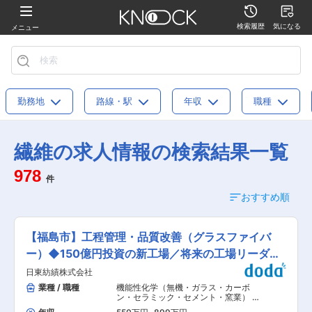
検索履歴
気になる
メニュー
勤務地
路線・駅
年収
職種
繊維の求人情報の検索結果一覧
978
件
おすすめ順
【福島市】工程管理・品質改善（グラスファイバ
ー）◆150億円投資の新工場／将来の工場リーダー
候補
日東紡績株式会社
業種 / 職種
機能性化学（無機・ガラス・カーボ
ン・セラミック・セメント・窯業） 繊
維
,
工程設計・工法開発・工程改善・