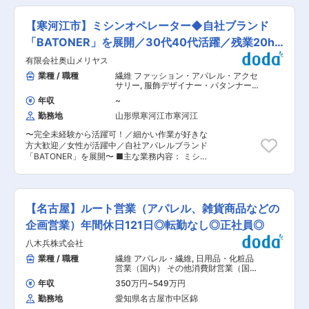
長：50代男性、メンバー：20代男性1名・30代女
開する当社にて生産管理としてご活躍いただきま
性1名 ■当ポジションの魅力： ＜得意な業務で知
す。 ■業務内容： スポーツ、ワークウェア等の
見を増やしながらも、幅広い業務にもチャレンジ
【寒河江市】ミシンオペレーター◆自社ブランド
各種ニット製品全般の受注管理／受注処理 ・生産
できます！＞ メーカー機能を持つ商社として、メ
指図、進捗管理、納期管理 ・スポーツ、アパレル
「BATONER」を展開／30代40代活躍／残業20h
ーカー機能部分を強化していくため、経理も商社
メーカーとの受注／企画／打合せ（OEM先との打
的な考え方から製造業的な考え方にシフトしてい
程
有限会社奥山メリヤス
合せ） など ※将来的には、原材料の受発注管理
くことになります。その中で会社の仕組みを変え
から工場の選定、指図、コスト／納期管理等の業
業種 / 職種
繊維 ファッション・アパレル・アクセ
ていくことに一緒に挑戦して欲しいと考えていま
務の効率的コントロールを任せしたいと考えてい
サリー
,
服飾デザイナー・パタンナー・
す。 変更の範囲：会社の定める業務
ます。 ■組織構成： 東鯖江工場には、現在36人
スタイリスト VMD
年収
~
が在籍しています。16名が日本人（40代〜50
勤務地
山形県寒河江市寒河江
代）、20が外国人実習生（20代〜30代）で構成
されています。 ■当社・当求人の魅力： ◎昭和
〜完全未経験から活躍可！／細かい作業が好きな
29年の創業以来、素材の開発、研究に努めてお
方大歓迎／女性が活躍中／自社アパレルブランド
り、当社製品はスポーツウェアの他、インテアリ
「BATONER」を展開〜 ■主な業務内容： ミシン
アやカーシート等産業資材としても幅広く利用さ
を使い、編みあがった編地を縫い合わせ固定する
れています。 ◎生地から完成品まで鯖江で一貫生
業務を担当いただきます。適正によっては、ハサ
産しており、高い技術力によるジャージ、ユニフ
ミを使った裁断業務（縫う前の形を作るための裁
ォーム、Tシャツ、インナーなどは全国に流通し
断）、もしくは出来上がった製品の検品作業をお
ています。 ◎ものづくりの基本は「あたり前のこ
【名古屋】ルート営業（アパレル、雑貨商品などの
任せする場合もございます。 ■入社後について：
とをしっかり行う」ことだと考えており、社内で
入社当初は先輩社員よりOJTを受け、約1年程度
企画営業）年間休日121日◎転勤なし◎正社員◎
感じたこと思ったことは話し合って解決する、風
で独立して作業に従事していただきます。最初の
通しのいい会社です。 ◎１枚から効率よく生産で
八木兵株式会社
1年を通して、繁忙期と閑散期での動き方なども
きる工場ラインを構築。オリジナルのデザインを
覚えていただきます。 ■組織構成： 入社後に配
業種 / 職種
繊維 アパレル・繊維
,
日用品・化粧品
含め、糸から製品まで一貫して生産することで顧
属となる製造部は、現在30名程度（20代から50
営業（国内） その他消費財営業（国
客のニーズにスピーディーに対応しています。 ◎
代まで幅広く、女性比率高め）が在籍しておりま
内）
残業は月平均5時間程度！働きやすい環境が整っ
年収
350万円
~
549万円
す。内訳としては、ミシンオペレータ20名程度、
ています。 変更の範囲：会社の定める業務
勤務地
愛知県名古屋市中区錦
裁断担当3名、検品担当７名となっております。7