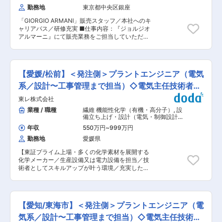
単身赴任の方には、単身赴任手当の他、月2回の
す。 公園の日よけテントや、スポーツ施設などか
勤務地
東京都中央区銀座
往復帰省旅費を支給します。 ◇社員食堂あり └1
らまずは担当していただき、慣れてきたら、大型
食300円未満で利用可能な社員食堂があります
「GIORGIO ARMANI」販売スタッフ／本社へのキ
の案件をお任せいたします。 ■働き方 月1〜2回
(朝・夕も利用可)。 変更の範囲：会社の定める業
ャリアパス／研修充実 ■仕事内容：『ジョルジオ
程度の出張が発生します。 日帰りから一泊二日ま
務
アルマーニ』にて販売業務をご担当していただき
での全国出張となります。 ■施工実績 カンセキ
ます。 【業務内容】 接客販売業務/商品管理/備品
スタジアムとちぎ ドリームプールかわち 東京国
管理・発注業務/売上予算管理表の作成・集計/販
際空港（羽田）第二ターミナル国際線出発ロビー
売レポート作成※経験によっては、店舗VMDをお
■入社後について 先輩社員と一緒に動いて業務を
任せすることもあります。 ◎働く魅力 ＜安定した
覚えていただきます。 ■魅力 ・公園の日よけテ
【愛媛/松前】＜発注側＞プラントエンジニア（電気
福利厚生＞ 育休・産休の取得者／復帰者も多く、
ントやスポーツ施設など大型から小さいものまで
安心して長期就業ができる環境です。男性育休の
系／設計〜工事管理まで担当）◇電気主任技術者歓
様々な案件に携わる事ができます。 ・形にのこる
取得率も高く、2025年度についても既に5名以上
仕事ですので、やりがいや達成感に繋がります。
迎
東レ株式会社
取得をされており、役職に関係なくワークライフ
・年間休日120日以上（2025年度は125日）、完
バランスの充実を実現しています。 ＜豊富なキャ
業種 / 職種
繊維 機能性化学（有機・高分子）
,
設
全週休2日制（土日祝）と長く働ける環境です。
リアパス＞ 同社は3ブランドの展開があり、ブラ
備立ち上げ・設計（電気・制御設計）
■当社の強み 〜テントの生地（膜）を使用した
ンドを超えての異動希望制度がございます。ご自
設計（電気・計装）
「屋根」や「天井」を手掛ける企業〜 膜構造を手
年収
550万円
~
999万円
身のキャリア形成がしやすく、目指す姿に合わせ
掛ける企業は少なく、競合が少ないため、安定し
勤務地
愛媛県
たキャリア形成が可能です。また、店頭のみなら
た受注と経営を維持しています。膜構造は風や雨
ずVMDや営業、MD、マーケティング担当など、
に強く、見た目も美しいため、現代の建築におい
【東証プライム上場・多くの化学素材を展開する
社内公募を通じての本社異動実績もございます。
てよく利用されています。多くの“街の象徴”とな
化学メーカー／生産設備又は電力設備を担当／技
＜トレーニング＞ 同社は研修制度が充実しており
る建築物に採用されており、広々とした明るく軽
術者としてスキルアップが叶う環境／充実した福
ますが、メイドトゥメジャー（オーダースーツ）
やかな空間を演出します。。 変更の範囲：会社の
利厚生】 ◆業務内容 ケミカル、ポリマー等、東
の研修が受けられることも特徴の一つです。 ま
定める業務
レの基幹事業設備の電計設備に関する設計・計画
た、商品説明会はスタッフクラスの方も本社で開
をお任せいたします。 ＜具体的には＞ 生産設備
催、年2回実施するVIP向けのファッションショー
（電計担当部分）または電力設備（受配電設備）
にもご参加を頂けるなど、本社に行く機会も多
【愛知/東海市】＜発注側＞プラントエンジニア（電
の、計画・設計、施工管理、試運転立上げ、保守
く、より深くブランドについて学べる環境がござ
管理業務 ◆業務の魅力 ・プロセス技術者および
気系／設計〜工事管理まで担当）◇電気主任技術者
います。 ■アルマーニについて：アルマーニブラ