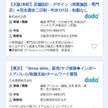
始・夏季休暇あり ◇平均有給取得日数は年11日程
イオニア的存在の当社。国内紡績会社と協力し、
という形になります。 ・国の規定で生地や浮力、
【大阪/本町】店舗設計・デザイン（商業施設・専門
◇寮・借上社宅制度有 ◇各種手当（住宅手当／
「Made in Japan」の品質にこだわり続け、今で
色などの規定があるため、その規定に従う範囲で
家族手当／地域手当）あり 変更の範囲：会社の定
は国内外で広く認知されています。 〈取扱ブラン
店）※完全週休二日制・年休121日・転勤なし
書類を作成します。上司が指導するためお一人に
める業務
ド〉 EDWIN、Lee、SOMETHING、Wrangler、
負担や責任が固まることはありません。 ◇品質管
株式会社大西
Dickiesなど ■業務内容： デニムアイテムを中心
理について 月に1回、熊本の工場で開発している
とした布帛商品のパターン業務全般をお任せしま
業種 / 職種
繊維 専門店・その他小売
,
内装設計・
製品が国の規定を満たしているかどうかの検品が
す。企画・MD・営業と密に連携しながら、商品
インテリア 内装設計（店舗）
あります。営業部内で担当が回ってきた場合は検
開発から量産まで幅広く携わっていただきます。
査に立ち会いをしていただきます。 ■組織： 配
年収
550万円
~
999万円
〈業務詳細〉 ・CAD（GERBER・東レクレアコン
属：営業グループ（マリン部）：4名（女性1名
勤務地
大阪府大阪市中央区久太郎町
ポ）を使用したパターン作成 ・トワル組み、仮縫
男性3名 30〜60代） ■当社の特徴： 創業以来半
い対応（新規型） ・グレーディング業務
世紀、企業・団体のユニフォームを始め船舶安全
〜商業施設・専門店の空間づくりを手掛ける/ゆく
（GERBER・東レクレアコンポ） ・縫製仕様書作
用品やトンネル工事用資材、各種装備品などを通
ゆくはデザイン提案も可能◎/幅広い事業を展開〜
成（Excel・Illustrator使用） ・資材選定および調
して、職場の安全とより良い環境づくりに携わっ
■業務内容 アパレルショップや雑貨店、飲食店、
達業務 ・加工ごとの縮率設定・管理 ・量産品の
てまいりました。 変更の範囲：会社の定める業務
ドラッグストアなど、商業施設内の専門店や路面
検品、品質確認業務 ■当社・当求人の魅力 ・単
店を中心とした店舗づくりのデザイン・設計業務
にパターン作成を行うだけでなく、企画段階から
をお任せします。 営業・設計・積算・施工管理が
商品開発に参画し、関係部署と意見交換を行いな
分業体制となっており、設計業務に集中できる環
がら理想の商品づくりを目指せる環境です。 ・フ
【東京】「three dots」販売/サブ候補◆インポー
境です。 ＜具体的には＞ ・営業担当との顧客打
ァーストパターン作成から量産品の確認まで一貫
ち合わせ・要望ヒアリング ・現地調査・各種確認
トアパレル/制服支給/チームワーク重視
して携わることができるため、ものづくりの醍醐
業務 ・レイアウトプランニング ・基本設計・実
味を実感できます。 ・日本・ベトナム・中国の生
八木通商株式会社
施設計 ・施工図作成 ・デザイン提案・プレゼン
産拠点と連携しながら、幅広い知識や経験を積む
テーション ＜使用ソフト＞ ・Vectorworks（ベク
業種 / 職種
繊維 アパレル・繊維
,
店長 販売・接
ことが可能です。 ■入社後の流れ 入社後は現Mgr
ターワークス） 担当する案件は、アパレル・物
客・売り場担当
によるOJTを中心に業務習得を進めていただきま
販・飲食・ドラッグストアなど多彩。長年取引の
す。実務を通じて商品の企画・生産フローや社内
年収
350万円
~
499万円
あるチェーン企業も多く、既存ブランドの世界観
連携の進め方を学びながら、徐々に担当領域を広
勤務地
東京都世田谷区玉川
や仕様を踏まえながら設計を進めていきます。 デ
げていただく予定です。 ■組織構成 ・組織構成
ザイン業務もありますが、業務比率としては設計
は6名程度を予定 ・20代〜40代の社員が在籍 ■
〜ロサンゼルス発プレミアムカットソーブランド
が中心。店舗づくりの上流から施工図作成まで一