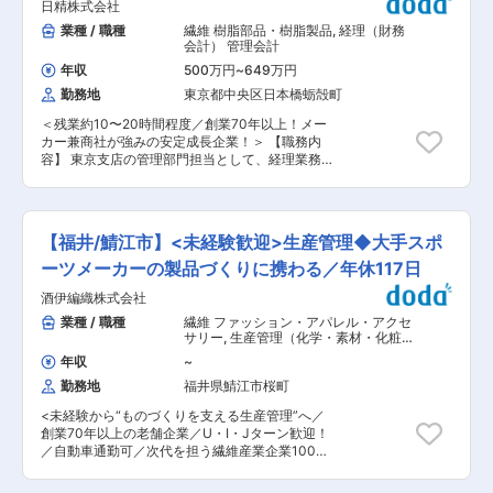
日精株式会社
業務詳細＞ ・受発注業務（仕入れ先へ見積依頼、
理 ＜魅力ポイント＞ ■商品を販売するだけでな
発注／PCによる資料作成、販売管理システムへ
業種 / 職種
繊維 樹脂部品・樹脂製品
,
経理（財務
くイッセイミヤケのものづくりや価値・文化を幅
の入力業務） ・顧客対応（金物店やホームセンタ
会計） 管理会計
広い年齢、様々な国籍や立場、職業のお客さまに
ーなどの顧客への電話応対等） ■働き方： 残業
直接届けることができます。 ■個人ノルマがな
年収
500万円
~
649万円
月20h以下（定時が17:30で毎日18:30頃までに終
く、年齢や社歴に関係なくスタッフ全員で意見を
勤務地
東京都中央区日本橋蛎殻町
業） ■組織構成： 業務部は8名在籍。（20代：1
出し合いチームで予算達成を目指します。 ■様々
名、30代：5名、40代：1名） 経理専任の女性が
なブランドや店舗を経験でき、発注、販売計画、
＜残業約10〜20時間程度／創業70年以上！メー
1名おり、その方のサポートをお願いします。 ■
顧客管理、フェイシングなどのスキルが学べ、販
カー兼商社が強みの安定成長企業！＞ 【職務内
当社について： 創業約30年のメーカー兼卸業者
売のプロとしてキャリアアップができる環境で
容】 東京支店の管理部門担当として、経理業務を
として、建築資材／繊維製品／工業用品等を取り
す。 ■研修制度やユニフォーム制度、育休産休制
中心に、総務・人事サポート・社内システム対応
扱っています。中国からの輸入貿易を40年前にス
度など、長期就業を見据えた働き方が可能な環境
など、 幅広いバックオフィス業務を担っていただ
タートし、中国製土のう袋の輸入を日本に初めて
です。 ＜配属予定ブランド＞※下記以外の店舗配
きます。 ＜具体的には＞ ■ 経理業務（メイン）
紹介した企業です。中国に工場をもち、卸売りに
属可能性あり ・ISSEY MIYAKE ・PLEATS
・東京支店で発生する日次・月次の経理処理（仕
加え、製造から販売まで一貫して対応が可能で
【福井/鯖江市】<未経験歓迎>生産管理◆大手スポ
PLEASE ISSEY MIYAKE ・me ISSEY MIYAKE ・
訳入力、費用計上 等） ・月次決算における一部
す。安定した営業提案力で、業界内で高い顧客満
BAO BAO ISSEY MIYAKE 変更の範囲：本文記載
資料作成 ※月次損益の取りまとめおよび決算業務
ーツメーカーの製品づくりに携わる／年休117日
足度、パートナーシップを築いています。コロナ
の主体は大阪本社が担当します。 ※原価計算・製
禍では、マスクやPCR検査キットなどを輸入／販
酒伊編織株式会社
造原価管理は本社および各工場で実施されていま
売を行い、現在では、建築用副資材で幅広く需要
す。 ■ 総務業務 ・支店内の備品管理、庶務対応
業種 / 職種
繊維 ファッション・アパレル・アクセ
があるため業績は安定。様々な海外メーカーと直
・各部門との調整業務 など ※支店総務レベルの業
サリー
,
生産管理（化学・素材・化粧
接取り引きをしており価格と品質管理において優
務が中心となります。 ■ 人事・採用サポート ・
品・トイレタリー） 生産管理（食品・
位性を誇っています。また、新規事業として熱中
年収
~
香料・飼料）
派遣社員採用時の対応（年に数回程度） ・会社説
症対策用食品ゼリー「現場の相棒塩ビタミンゼリ
勤務地
福井県鯖江市桜町
明等のサポート業務 ※新卒・中途採用は原則大阪
ー」を製造メーカーの許認可のもと、公式サイト
本社主導となります。 ■ 社内システム・ヘルプ
運営及び公式ストアの販売業務を受注し、事業の
<未経験から“ものづくりを支える生産管理”へ／
デスク対応 ・営業担当者からの社内システムに関
拡大も図っております。社員同士も仲良く温かい
創業70年以上の老舗企業／U・I・Jターン歓迎！
する問い合わせ対応（操作説明が中心） ※大規模
社風で、景気に左右されず腰を据えて働けます。
／自動車通勤可／次代を担う繊維産業企業100選
なシステム刷新やIT企画業務は想定していませ
（経済産業省）認定> 各種ニット製品の製造／販
ん。 ■組織構成： 管理部 東京管理課 合計3名 課
売や、生地の開発／製造／販売まで幅広く事業展