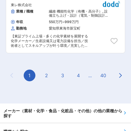
機械設計者と連携して、最適な電計設備を計画・
ンドで、すべてのお客様に「喜んで」お帰りいた
歓迎
東レ株式会社
設計し、工場建設プロジェクトにおいては、それ
だけるお店作りをお任せしていきます。1975年に
ら生産設備の製作、現場施工管理、試運転立上げ
業種 / 職種
繊維 機能性化学（有機・高分子）
,
設
ジョルジオ アルマーニS.p.A.が設立されて以来、
業務の完遂によって初めて素材技術を製品の形で
備立ち上げ・設計（電気・制御設計）
トレンドを牽引する存在として次々とニューデザ
お客様に提供してくことが可能になります。 ・持
設計（電気・計装）
インをリリースしてきました。アルマーニのブラ
年収
550万円
~
999万円
てる電計技術を駆使し、世界トップレベルの製品
ンドとしての世界観をより多くの人々に発信すべ
勤務地
愛知県東海市新宝町
の生産に大きく寄与していくことができるやりが
く、接客販売など店舗運営に関わる業務を手がけ
いのある仕事です。 ・各事業拡大に加え、DX推
ていただきたいと思います。アルマーニが目指す
【東証プライム上場・多くの化学素材を展開する
進によるスマートファクトリー化や脱炭素・サス
のは、常に最高水準のサービスを提供すること。
化学メーカー／生産設備又は電力設備を担当／技
テナブルな工場に向けた省エネルギー設備の企
お客様が店舗を訪れた瞬間から心地よい時間を過
術者としてスキルアップが叶う環境／充実した福
画・設計の推進もあり、先端設備・技術の導入に
ごしていただくために、おもてなしの心を大切に
利厚生】 ◆業務内容 ケミカル、ポリマー等、東
よって地球環境問題の解決に貢献できます。 ◆大
対応していただきたいと思います。プロフェッシ
レの基幹事業設備の電計設備に関する設計・計画
手ならではの福利厚生・社員の働きをしっかりサ
ョナルとしての高い意識を持って、日々の仕事に
をお任せいたします。 ＜具体的には＞ 生産設備
ポート ・ご家庭の事情等踏まえ、入社後5年など
取り組んでください。 変更の範囲：会社の定める
（電計担当部分）または電力設備（受配電設備）
期間を決めての勤務地固定、転勤可否の意思を含
業務
の、計画・設計、施工管理、試運転立上げ、保守
め、ご相談可能。 （転勤が発生した場合は、帯同
管理業務 ◆業務の魅力 ・プロセス技術者および
1
2
3
4
...
40
する家族の交通費や単身赴任時の帰省費用の負担
Previous Page
Next
機械設計者と連携して、最適な電計設備を計画・
など、サポートが整っております。） ・産休や育
設計し、工場建設プロジェクトにおいては、それ
休など、ライフプランに合わせた休暇制度を用
ら生産設備の製作、現場施工管理、試運転立上げ
意。 └育休復帰率：99％／男性の育児休暇・育児
業務の完遂によって初めて素材技術を製品の形で
目的休暇の取得率：86％（2023年度） ・割安な
お客様に提供してくことが可能になります。 ・持
自己負担金額で住める独身寮や家族用社宅（借上
てる電計技術を駆使し、世界トップレベルの製品
物件又は社有社宅）を用意 （全ての拠点にて）
の生産に大きく寄与していくことができるやりが
・カフェテリアプラン （会社が提示するメニュー
メーカー（素材・化学・食品・化粧品・その他）の他の業種から
いのある仕事です。 ・各事業拡大に加え、DX推
から決められた範囲で、自由に選択し利用できる
探す
進によるスマートファクトリー化や脱炭素・サス
制度。住宅、財産形成、健康、育児、自己啓発等
テナブルな工場に向けた省エネルギー設備の企
のメニューを対象として、年間104,600円相当の
画・設計の推進もあり、先端設備・技術の導入に
補助を受けることが出来ます。） ・社員食堂あり
よって地球環境問題の解決に貢献できます。 ◆大