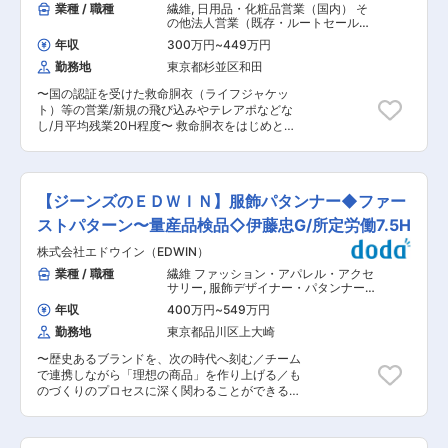
ー製造における、製造現場の管理を担うエンジニ
業種 / 職種
繊維
,
日用品・化粧品営業（国内） そ
います。 ■当社の強み： 八木兵はファッション
アのポジションとなります。 ■業務内容 ・グラ
の他法人営業（既存・ルートセールス
アパレル、日用雑貨、店舗什器・備品、広告チラ
スファイバー製造工程の管理 (生産歩留、作業環
中心）
シなど様々なカテゴリーの商品、サービスを取り
年収
300万円
~
449万円
境の改善、生産技術・QC対応) ■当社について
扱う総合卸売商社です。 国内、国外の1200社を
勤務地
東京都杉並区和田
◇1923年4月に設立し2023年には創立100周年
超える仕入先様より仕入した商品に加え、自社で
を迎えました。 世界で初めてグラスファイバーの
企画、製造を行うオリジナル商品など取り扱う商
〜国の認証を受けた救命胴衣（ライフジャケッ
工業化に成功して以来、強度、耐熱性、不燃性、
品は年間10万点以上あり、お客様のあらゆるニー
ト）等の営業/新規の飛び込みやテレアポなどな
電気絶縁性、耐薬品性に優れた素材として、自動
ズに対応しています。 取扱商品の30％が当社の
し/月平均残業20H程度〜 救命胴衣をはじめとす
車やスマートフォン等の小型電子機器の筐体、電
オリジナル商品であり、中国、インド、バングラ
る、船舶安全用品の代理店営業、製品企画をして
子基板、住宅・ビルなどの建築の断熱材など、幅
ディッシュなどアジア諸国の生産工場と提携し、
頂きます。取引先は漁業関係者や海洋建設・土木
広い分野に製品を提供し、省エネ社会にも貢献し
メーカー商品では実現できない良質・低コストな
業界、プレジャーボート関連等、海に関わる企業
ています。 ◇次の100年を見据えた事業の新たな
商品の企画製造、販売を実現しております。 ま
が中心となりますが、基本的には代理店営業がメ
柱づくりとして、24年度には「電子材料」「メデ
【ジーンズのＥＤＷＩＮ】服飾パタンナー◆ファー
た、店舗の設計施工や広告代理事業も行っている
インとなります。 ■業務概要： 自社工場(所在
ィカル」「複合材」「資材ケミカル」「断熱材」
ため、商品だけでなく、お店づくりからプロモー
地：熊本)で製造している船舶安全用品の製品企
ストパターン〜量産品検品◇伊藤忠G/所定労働7.5H
の5事業本部に細分化し、それぞれの事業部に商
ションまで一貫してサポートできるのが、当社の
画、プロモーションの提案、販売戦略立案と実施
品開発〜製造〜販売までの機能をそろえること
株式会社エドウイン（EDWIN）
強みです。 変更の範囲：会社の定める業務
など。 基本的には顧客から救命胴衣のニーズを得
で、社会に必要不可欠な製品の開発とピンポイン
て、細かな仕様を国の規定に基づいてすり合わ
業種 / 職種
繊維 ファッション・アパレル・アクセ
トのニーズに応え、グローバルニッチナンバー１
せ、自社工場と連携して製作し、納品するという
サリー
,
服飾デザイナー・パタンナー・
を目指しています。 ◇入社年次/昇進に応じた研
流れになります。 【具体的には】 ◇提案営業活
スタイリスト その他ファッション（ア
修の実施やスキルアップ支援、次世代リーダーや
年収
400万円
~
549万円
パレル・アクセサリー・テキスタイ
動について ・直接取引をしているのはAmazon経
グローバル人材の育成など、人材教育に注力。ま
ル）
勤務地
東京都品川区上大崎
由のみとなっており、基本的には代理店営業がメ
た、社員一人ひとりが力を発揮でき、社員同士が
インになります（一部新規も含みますが、飛び込
協調することでチームワークを発揮できる環境を
〜歴史あるブランドを、次の時代へ刻む／チーム
み営業などはございません。） ・営業目標：部
整備しています。 ■魅力： 当社の福島事業セン
で連携しながら「理想の商品」を作り上げる／も
（グループ）として予算目標を設定（その中で個
ターは新幹線の福島駅からも近く（車で10分程
のづくりのプロセスに深く関わることができるパ
人の行動計画／目標が設定されます。） ◇お客様
度）、市街地に立地していることから生活もしや
タンナー／年休123日・土日祝休み・残業少な
のニーズの確認と社内連携 ・基本的にお客様から
すい環境です。 ＜当社の働き方について＞ ◇基
め〜 ■同社について： 日本国内における『ジー
救命胴衣制作の依頼を受け、そのニーズを熊本の
本的に土日休（工場カレンダーによる）、年末年
ンズ』というファッションアイテムを広げる、パ
自社工場に繋げて制作し、試験や承認を経て納品