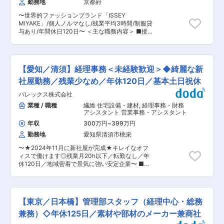
勤務地
京都府
ッフ全員で意見を出し合います。 ■販売計画の立
を基本とし、店舗とも密に連携 ・決まったやり方
案 ・発注した商品を実際にどのように販売するか
に縛られない柔軟な運用 ・実務を通じてモール運
〜世界的ファッションブランド「ISSEY
計画し、予算達成を目指します。 ・「誰に・何
用スキルも習得可能 ■キャリアパス SNS・ECの
MIYAKE」/個人ノルマなし/残業平均3時間/制服貸
を・どのよう・いくつ」という視点で、戦略を立
運用担当として経験を積み、将来的にはデジタル
与あり/年間休日120日〜 ＜主な職務内容＞ ■接
て接客販売を行っています。 ？■コーディネート
領域全体の企画設計や後進育成に関わるポジショ
客販売 ・お客さま一人一人にイッセイ ミヤケの
プランの考案 ・自店のお客様を分析・タイプ別に
ンを目指せます。 ■企業魅力 自社ブランドの世
ものづくりを届けています。 ・会話を通してニー
分類を行い、コーディネートでどのように提案す
界観を大切にし、店舗と本社が連動したものづく
ズや嗜好を引き出しお客さまの興味関心を高め、
るか考えます。 ■店頭レイアウトの検討 ・ブラ
り・発信を行っているアパレル企業です。 変更の
イッセイ ミヤケの価値に共感していただくことで
ンドの販促指針に沿って発注した商品をどのよう
【愛知／清須】経理事務＜未経験歓迎＞◆綺麗な新
範囲：会社の定める業務
購入に繋げています。 ・着用によってお客様に普
にレイアウトするか検討します。商品の売れ行き
段とは違う自分に出会ってもらい、デザインの意
社屋勤務／残業少なめ／年休120日／基本土日祝休
やお客様の動向なども考慮し変更を行います。 ■
図や技術を伝えたり、コーディネイト提案によっ
その他 検品/在庫管理/売上管理/顧客管理/備品管
パレックス株式会社
て使用場面や用途を広げています。 ■自店舗に合
理 ＜魅力ポイント＞ ■商品を販売するだけでな
った商品の発注 ・自店舗のお客様に合った商品を
業種 / 職種
繊維 住宅設備・建材
,
経理事務・財務
くイッセイミヤケのものづくりや価値・文化を幅
シーズン毎に発注します。 ストアマネージャーに
アシスタント 営業事務・アシスタント
広い年齢、様々な国籍や立場、職業のお客さまに
発注権が与えられており、レイアウトや販売計
直接届けることができます。 ■個人ノルマがな
年収
300万円
~
399万円
画、お客様に何をどのように提案するか店舗スタ
く、年齢や社歴に関係なくスタッフ全員で意見を
勤務地
愛知県清須市桃栄
ッフ全員で意見を出し合います。 ■販売計画の立
出し合いチームで予算達成を目指します。 ■様々
案 ・発注した商品を実際にどのように販売するか
なブランドや店舗を経験でき、発注、販売計画、
〜★2024年11月に新社屋が完成★キレイなオフ
計画し、予算達成を目指します。 ・「誰に・何
顧客管理、フェイシングなどのスキルが学べ、販
ィスで働けます◎残業月20h以下／転勤なし／年
を・どのよう・いくつ」という視点で、戦略を立
売のプロとしてキャリアアップができる環境で
休120日／地域密着で景気に強い安定企業〜 ■業
て接客販売を行っています。 ？■コーディネート
す。 ■研修制度やユニフォーム制度、育休産休制
務内容： 建築現場で使われる資材を販売する当社
プランの考案 ・自店のお客様を分析・タイプ別に
度など、長期就業を見据えた働き方が可能な環境
にて、経理事務をお任せします。入社後は会社に
分類を行い、コーディネートでどのように提案す
です。 ＜配属予定ブランド＞※下記以外の店舗配
ついて覚えるために一般事務全般を担当いただ
るか考えます。 ■店頭レイアウトの検討 ・ブラ
属可能性あり ・ISSEY MIYAKE ・PLEATS
き、徐々に経理事務の業務を担当いただきます。
ンドの販促指針に沿って発注した商品をどのよう
【東京／日本橋】管理部スタッフ（経理中心・総務
PLEASE ISSEY MIYAKE ・me ISSEY MIYAKE ・
＜経理事務 業務詳細＞ ・入金管理 ・支払い入
にレイアウトするか検討します。商品の売れ行き
BAO BAO ISSEY MIYAKE
力業務 ・手形帳の記載 ・相殺処理 ・出納長の管
兼務）◇年休125日／素材や部材のメーカー兼商社
やお客様の動向なども考慮し変更を行います。 ■
理 ・税理士に提出する資料の作成 ＜一般事務
その他 検品/在庫管理/売上管理/顧客管理/備品管