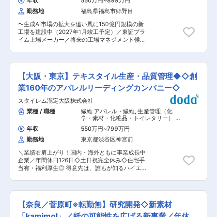
年収
550万円
~
899万円
IE（樹脂成形） 品質管理（化学品・化
成品・化学原料など）
勤務地
福島県福島市郷野目
〜生成AI市場の拡大を追い風に150億円規模の新
工場を建設中（2027年1月竣工予定）／東証プラ
イム上場メーカー／将来の工場マネジメント候補
募集〜 当社の成長事業である電子材料分野におい
て、工程管理・品質改善の中核人材を募集しま
す。現場改善の経験を活かし、成長事業の新工場
立ち上げフェーズに携わりながら、将来的に工場
【大阪・東京】テキスタイル生産・品質管理◆◇創
マネジメントを目指したい方を歓迎します。 社
宅・借上げ寮制度（家賃75％補助）や単身赴任支
業160年のアパレルリーディングカンパニー◇
援など福利厚生も充実しており、腰を据えて長く
スタイレム瀧定大阪株式会社
キャリアを築ける環境です。 ■募集背景 生成AIの
普及に伴うAIサーバー市場の拡大を背景に、当社
業種 / 職種
繊維 アパレル・繊維
,
生産管理（化
の低誘電・低熱膨張ガラスクロスの需要が急増し
学・素材・化粧品・トイレタリー） 品
ています。福島工場では約150億円を投じた新工
質管理（化粧品・トイレタリー）
年収
550万円
~
799万円
場を建設中（2027年1月竣工予定）であり、生産
勤務地
東京都渋谷区神宮前
体制強化に向けた増員募集です。 ■業務内容 グ
ラスファイバー製品（ガラスクロス）の製造工場
＼業績右肩上がり！国内・海外ともに事業成長中
にて、工程管理・品質改善・生産性向上を担当い
企業／年間休日126日◇土日祝完全休み◇住宅手
ただきます。 【主な業務】 ・製造データ分析に
当有・福利厚生◎ 得意先は、誰もが知るハイエン
よる課題抽出 ・歩留まり向上、不良削減に向けた
ドゾーンの国内外アパレルや商社、問屋、海外エ
改善活動 ・不具合原因の分析および再発防止策の
ージェントです。 そんな歴史にとらわれず積極的
立案・実行 ・品質と生産性を両立する製造プロセ
に成長し続ける当社にて、生産・品質管理をお任
ス改善 データを活用した現場改善をリードいただ
せします。 ■募集背景： 業績も右肩上がりで順
きます。将来的にはDX推進や工場運営、組織マ
【奈良／菅原町※転勤無】研究開発◇新素材
調に推移している中、顧客や消費者からの商品に
ネジメントを担うリーダーとしての活躍を期待し
対する品質クオリティも同時に上がっていきま
「kamimol」／紙の可能性を広げる新事業／年休