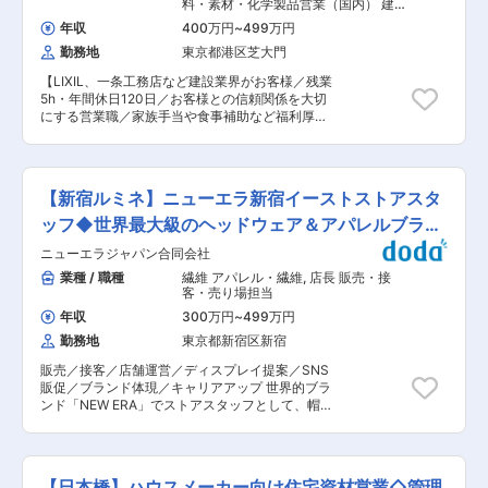
般サポート ※これまでのご経験や得意分野に応じ
料・素材・化学製品営業（国内） 建
ブランドHP> https://www.threedots.jp/ 変更の範
て、徐々に業務の幅を広げていただくことも可能
設・不動産法人営業
囲：会社の定める業務
年収
400万円
~
499万円
です。 ■店舗体制 １店舗当たり４〜５名で運営
勤務地
東京都港区芝大門
しております。 年齢やキャリアに関わらず、個性
や価値観を尊重し合うチーム体制で、スタッフ全
【LIXIL、一条工務店など建設業界がお客様／残業
員で心地よいお店づくりをしています。個人ノル
5h・年間休日120日／お客様との信頼関係を大切
マは設けておらず、素材やデザイン、作り手の背
にする営業職／家族手当や食事補助など福利厚生
景などを丁寧にお伝えしながら、お客様一人ひと
充実】 ■採用背景： 弊社は化粧紙や合成皮革製
りとじっくり向き合う接客を大切にしています。
品の販売を手掛けております。営業部で世代交代
売上重視ではなく、「また来たい」「長く愛用し
を見据えて、将来的に営業部をけん引いただける
たい」と思っていただける関係づくりを重視して
方を募集しています。 顧客との信頼関係を大切に
います。 ■入社後の流れ お客様に製品のストー
【新宿ルミネ】ニューエラ新宿イーストストアスタ
し、長期的に就業いただける方からのご応募お待
リーを自信を持ってお伝えいただくため、入社後
ちしております！ ■業務内容： 化粧紙・化粧フ
ッフ◆世界最大級のヘッドウェア＆アパレルブラン
は本社にて製造工程見学などの研修を実施してい
ィルム事業部に配属となります。既存顧客へのフ
ます。本社と現場の距離も近く、疑問点や改善提
ド
ニューエラジャパン合同会社
ィルムの営業を担当していただきます。 ■業務詳
案なども日常的に共有できる環境です。 ■入社後
細： 具体的には以下の業務をお任せします。 ・
業種 / 職種
繊維 アパレル・繊維
,
店長 販売・接
キャリア形成 これまでのご経験やご意欲次第で
既存顧客からのリピート案件の受注対応 ・既存顧
客・売り場担当
は、店長としてのマネジメント業務や、企画・生
客への新規商材提案 ・顧客が求めるデザインやカ
産管理など本社業務へのキャリアステップも可能
年収
300万円
~
499万円
ラーバリエーション、機能等に適した商品の提案
です。現場経験を活かしながら、長期キャリア形
勤務地
東京都新宿区新宿
取引顧客：LIXIL、一条工務店、サンゲツetc... ■
成を目指していただけます。 ■当社のこだわり
入社後の流れ： 入社後3~6か月は、袋井事業所で
日本国内の素材を使用し、素材の良さを最大限に
販売／接客／店舗運営／ディスプレイ提案／SNS
製造・技術・管理部門研修を受けていただきま
生かしたモノづくりをしています。顧客様・店舗
販促／ブランド体現／キャリアアップ 世界的ブラ
す。その後は東京営業所へ配属となり、先輩社員
スタッフからの声が商品開発に反映されることも
ンド「NEW ERA」でストアスタッフとして、帽
とOJTを通して徐々に業務を引き継ぎながら、
あり、現場の視点が大切にされる環境です。ま
子やアパレルの提案・販売を通じてブランドの世
2〜3年後に独り立ちしていただくことを想定して
た、環境への負荷にも配慮し過剰に生産しないた
界観を発信します。接客力を磨きながら、店舗づ
います。 ■組織構成： 化粧紙・化粧フィルム営
め、当社では「セール」を行っておりません。価
くりにも関われるポジションです。 20〜40代の
業部門は、東京、静岡、福岡の9名で構成されて
格ではなく価値で選ばれる商品を、自信を持って
女性が多く活躍しています。 ※その他首都圏店舗
おります。 ■当社の特徴： 共和ライフテクノ
【日本橋】ハウスメーカー向け住宅資材営業◇管理