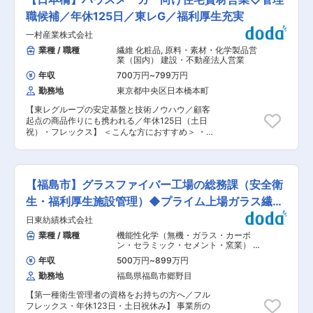
ご提案できることも、長く働くスタッフから支持
配属となる場合がございます。 ■業務概要： ア
は、下記2事業の下、鞄や靴に使用される合成皮
されている理由の一つです。 変更の範囲：会社の
パレルやバッグ、アクセサリーのみならず、ファ
職候補／年休125日／東レG／福利厚生充実
革や家具などに使用される合板用化粧フィルム、
定める業務
ッションブランドとのコラボレーショも幅広く展
および加飾フィルムなどの開発や製造を手掛けて
一村産業株式会社
開し、トータルなライフスタイルブランドとして
おります。 1．PVC・PUレザー事業（ファッショ
男女問わず世界中で多くのファンを獲得していま
業種 / 職種
繊維 化粧品
,
原料・素材・化学製品営
ン・生活資材） 靴やバッグ、衣料、家具などのフ
す。 本ポジションでは、ニューエラジャパンのブ
業（国内） 建設・不動産法人営業
ァッション・インテリア素材に使用される合成皮
ランドストアで店長ともに責任者の一人として、
革、人工皮革を中心に、あらゆる素材の企画・製
年収
700万円
~
799万円
本社リテールチームと連携しながら主体的に業務
造・卸販売を行っています。オリジナルの技術を
勤務地
東京都中央区日本橋本町
にあたります。 直接ユーザーとのコミュニケーシ
駆使したデザイン・機能・環境の面で魅力のある
ョンができる場所でブランドの価値観、世界観を
商品の数々は、市場で高いご評価をいただいてい
【東レグループの安定基盤と技術ノウハウ／顧客
体現する役割です。 ■業務詳細： ・店頭での接
ます。 2．化粧紙・化粧フィルム事業（住宅・住
起点の商品作りにも携われる／年休125日（土日
客・販売および商品管理 ・店内ディスプレイの提
設） グラビア方式（凹版印刷）の製版・印刷によ
祝）・フレックス】 ＜こんな方におすすめ＞ ・
案、変更、店内美化 ・SNSなどを使った販売促進
り、室内建具や造作材、家具などの住宅内装建材
管理職としてマネジメントに挑戦したい方 ・顧客
など ■店舗の雰囲気： 20〜40代の女性が多く活
に使用される装飾用シートを企画・製造・販売し
に向き合い、本質的な提案がしたい方 ・専門性の
躍しています。幅広い商品展開を強みにベビーか
ています。創業以来、先進の技術力で開発を進め
高い商材を扱いながらキャリアアップを目指した
らシニア、多くのセレブリティやアーティストか
てきた商品は、住まいやオフィス、商業施設な
い方 ・商品づくりにも関われるスペックイン営業
ら選ばれるニューエラ。世代・年齢を問わずさま
【福島市】グラスファイバー工場の総務課（安全衛
ど、広く暮らしの中で使われています。 変更の範
に挑戦したい方 ・大手グループの安定した環境
ざまなお客様が来店されます。 ■ミッション：
囲：会社の定める業務
で、裁量を持って働きたい方 ■業務内容 東レグ
生・福利厚生施設管理）◆プライム上場ガラス繊維
単価が低く客数が多い構成ですが、その中でも質
ループのメーカー機能付き商社で、住宅資材の法
の高いサービス・複数接客を目指し、そのような
メーカー
日東紡績株式会社
人営業を担当いただきます。ハウスメーカーへ防
パフォーマンスができる人材を探しています。 課
水・断熱・気密材を直販し、商品採用と新規開拓
業種 / 職種
機能性化学（無機・ガラス・カーボ
題特定・戦略実施・育成を経て売上を伸ばすこ
を推進。将来の組織運営を担っていただきます。
ン・セラミック・セメント・窯業） 繊
と、足を運んでくださる方の満足度を高めること
▼具体的には ・ハウスメーカーを対象とした既存
維
,
総務 人事（労務・人事制度） 労働
の双方実現を目指し、ぜひこのようなお店作りを
年収
500万円
~
899万円
安全衛生（EHS・HSE）
顧客の深耕営業(7割)と新規顧客開拓(3割) ・問い
目指してくださる方のご応募をお待ちしておりま
勤務地
福島県福島市郷野目
合わせ・紹介・テレアポ・訪問を活用した新規取
す。 ■ブランド『New Era（ニューエラ）』につ
引先の開拓 ・木造戸建住宅向け防水材・断熱材・
いて： 1920年創業、MLB（メジャーリーグ・ベ
【第一種衛生管理者の資格をお持ちの方へ／フル
気密材の商品提案 ・顧客ニーズを反映した新商品
ースボール）唯一の公式選手用キャップサプライ
フレックス・年休123日・土日祝休み】 事業所の
企画と開発・生産・物流部門との連携業務 ・担当