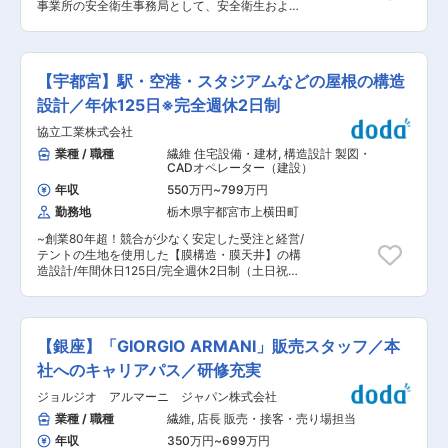
ヤーであり、ストリートファッションのアイコン
事業所の安全衛生事務局として、安全衛生および
4〜10社の商談管理・営業支援 ■魅力 ・顧客の声
でもある世界最大級のヘッドウェア＆アパレルブ
福利厚生業務をお任せします。 ■募集背景 当社
を起点に、開発部署と連携して商品開発に携わる
ランドです。 変更の範囲：会社の定める業務
はグラスファイバーの技術を起点に5事業を展開
ことも可能です。 ・営業としての情報収集スキ
しており、高速通信技術の発達や生成AIの普及に
ル・関係構築スキルだけでなく、マーケティング
伴い、電気特性や熱特性に優れた当社のガラスク
や企画スキルも伸ばせます。 ・将来的には幹部候
【宇都宮】駅・空港・スタジアムなどの屋根の構造
ロスなど、ニーズはますます拡大しています。本
補としてマネジメントや全国拠点での活躍も可能
求人は、グラスファイバーの生産拠点である福島
設計／年休125日※完全週休2日制
です。 ■組織構成 特販営業1課は3名体制（課長1
事業センターの環境整備を法令面からになってい
名、営業2名）で構成され、協力しながら営業活
協立工業株式会社
ただく、安全管理担当に関する求人です。 ■業務
動を推進しています。 ■育成体制 入社後は社内
内容 具体的な業務としては、下記をご経験に合わ
業種 / 職種
繊維 住宅設備・建材
,
構造設計 製図・
研修やOJTを通じて、住宅建材の基礎知識や提案
せて対応いただきます。 （1）労働環境に関する
CADオペレーター（建設）
ノウハウを学んでいただきます。 ■働き方 年間
法改正の対応に関するとりまとめ （2）安全衛生
休日125日、フレックス制度、借上社宅や退職金
年収
550万円
~
799万円
教育の実行 （3）産業医や看護師との連携(健康診
制度など働きやすい環境が整っています。 ■企業
勤務地
栃木県宇都宮市上横田町
断実施、ストレスチェック実施職場巡視) （4）労
魅力 創業130年以上。織・編物の生産・販売を中
働災害防止計画の策定・記録保管、行政対応、防
心とした繊維事業と、ポリスチレンフォーム断熱
~創業80年超！競合が少なく安定した受注と経営/
火防災管理等 （5）事業所の福利厚生施設（食
材などから開発した建築資材の生産・販売を中心
テントの生地を使用した【膜構造・膜天井】の構
堂、駐車場、更衣室、トイレ等）の維持管理 ■働
とした住宅資材事業を展開しています。 東レグル
造設計/年間休日125日/完全週休2日制（土日祝）/
き方 ◇基本的に土日祝休（工場カレンダーによ
ープの安定基盤のもと、国内外に拠点を展開し、
長く働ける環境~ ■業務内容 駅、空港、スタジア
る）、年末年始・夏季休暇あり ◇平均有給取得日
長期的な安定成長を続ける企業です。 変更の範
ム、スポーツ施設などで使用する【膜構造・膜天
数は年11日程 ◇各種手当（住宅手当／家族手当／
囲：会社の定める業務
井】の構造設計をお任せいたします。 膜構造と
地域手当）あり ◇社宅・借上げ寮制度有 └社宅・
は、薄くて丈夫な膜を用いた屋根や天井の建築方
借上げ寮はご自身で物件を選択でき、家賃の75%
【銀座】「GIORGIO ARMANI」販売スタッフ／本
法で、軽量で強度があり、デザインの自由度が高
を会社が負担します。ご自身で借家を用意した際
いところが特徴です。 現場は日本全国にわたり、
社へのキャリアパス／研修充実
も、借家間手当という形で会社がサポートしま
様々な案件を担当していただきます。また大型案
す。 ※社宅利用・入寮は、入職にあたり引越しの
ジョルジオ アルマーニ ジャパン株式会社
件のドームなどは完成まで４〜5年程度の期間と
必要がある方に限ります。 ※サポートには上限年
なります。 ■具体的な業務 建築主・設計事務所
業種 / 職種
繊維
,
店長 販売・接客・売り場担当
数、上限額の制限があります。 ◇単身赴任者サポ
等から依頼された内容を元に基本計画〜実施設
ート └引越し費用については全額会社負担です。
年収
350万円
~
699万円
計、案件受注後は施工図の作成をお願いいたしま