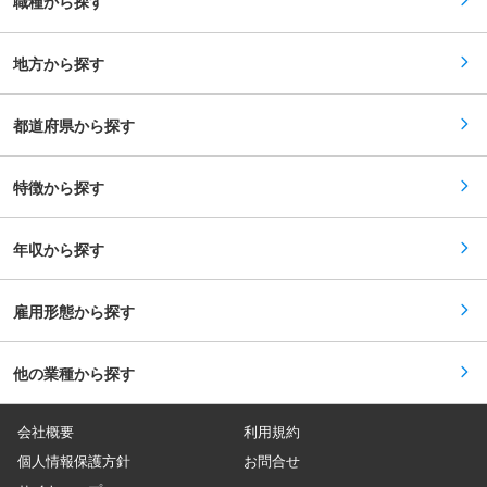
職種から探す
（本社以外）
手ならではの福利厚生・社員の働きをしっかりサ
ポート ・ご家庭の事情等踏まえ、入社後5年など
期間を決めての勤務地固定、転勤可否の意思を含
地方から探す
め、ご相談可能。 （転勤が発生した場合は、帯同
する家族の交通費や単身赴任時の帰省費用の負担
など、サポートが整っております。） ・産休や育
休など、ライフプランに合わせた休暇制度を用
都道府県から探す
意。 └育休復帰率：99％／男性の育児休暇・育児
目的休暇の取得率：86％（2023年度） ・割安な
自己負担金額で住める独身寮や家族用社宅（借上
特徴から探す
物件又は社有社宅）を用意 （全ての拠点にて）
・カフェテリアプラン （会社が提示するメニュー
から決められた範囲で、自由に選択し利用できる
制度。住宅、財産形成、健康、育児、自己啓発等
年収から探す
のメニューを対象として、年間104,600円相当の
補助を受けることが出来ます。） ・社員食堂あり
（本社以外）
雇用形態から探す
他の業種から探す
会社概要
利用規約
個人情報保護方針
お問合せ