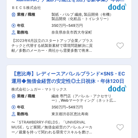
ています。 ■組織構成 電材製造部は約230名（オ
す。その為、当社としてもさらなる提案スキルの
ペレーター含む）。今回の配属は5名の製造課と
128日
ＢＥＣＳ株式会社
向上を目指していくことが顧客への信頼獲得に繋
なります。 ■働き方 福島事業センターは福島駅
がっていくと捉えています。そして今後、さらな
業種 / 職種
製紙・パルプ 繊維
,
製品開発（有機）
から車で約10分の立地です。 ◇社宅・借上げ寮
る事業成長に向けて新たな人財を迎え入れること
製品開発（化粧品・トイレタリー）
制度 └家賃の75％を会社負担（条件あり） ◇単
で、当社の魅力を国内や海外の市場に力強く発信
身赴任サポート └引越費用全額会社負担 └月2回
年収
350万円
~
549万円
していこうと考えています。 ■業務内容： ・生
の帰省旅費支給 ◇社員食堂 └1食300円未満（朝
勤務地
奈良県奈良市西大寺栄町
地の生産管理 ・生地の品質管理 ・生地の品質改
夕利用可） ■電子材料事業について 当社のガラ
善 ・生地の工程管理 ・工場での工程指導 ※国
スクロスは、独自組成のTガラス（高弾性・低熱
【2023年6月設立のスタートアップ企業／プラス
内、海外出張あり ※年間の約半分は海外出張とな
膨張）およびNE／NERガラス（低誘電・低誘電正
チックと代替する紙製新素材で環境問題解決に貢
ります。（インドネシア、インド、ベトナム、タ
接）を採用しています。近年、生成AIの普及やデ
献／多数のメーカー・商社から需要多数で将来性
イ） ■部署の雰囲気： ・得意先は、誰もが知る
ータセンター投資の拡大を背景に、AIサーバー向
大】 プラスチックを一切使用しない「紙」由来の
ハイエンドゾーンの国内外アパレルや商社、問
け高速通信用基板および先端半導体パッケージ基
環境に優しい新素材「kamimol」の開発を手掛け
屋、海外エージェントになります。 ・社風は風通
板の需要が伸長。それに伴い、当社製ガラスクロ
る当社にて、新製品開発一緒にすすめる仲間を募
しがよく、フランクなコミュニケーションを取る
スの採用も拡大しており、世界的なAI関連企業で
集します。 ★「kamimol」はプラスチック成型機
ことができます。 ・部署は3名で海外生産拠点で
【恵比寿】レディースアパレルブランド×SNS・EC
も採用が広がっています。 変更の範囲：会社の定
で成型可能な紙素材です。 昨今世界中で問題視さ
の生産・品質管理と進捗管理を行っております。
める業務
れているプラスチックの利用を代替する革新的な
運用◆無借金経営の安定性◎土日祝休・年休120日
（所属長：50後半、メンバー：60歳、40代後
素材となっています。 「kamimol」について →
半） ■当社の魅力： ・業績は好調で、毎年右肩
株式会社シュガー・マトリックス
https://b-ecs.com/kamimolintroduct 日用雑貨、
上がりとなっております。当社が扱う商材は「ア
化粧品容器、自動車部品、包装資材などへ展開し
業種 / 職種
繊維 専門店（アパレル・アクセサリ
パレル製品（完成品）」ではなく「服地テキスタ
ています。 ■職務内容： ・kamimolの処方設計
ー）
,
Webマーケティング（ネット広
イル（素材）」なので、汎用性があり、国内だけ
（処方開発からコンパウンド） ・kamimolの加工
告・販促PRなど） マーケティング・広
でなく海外でも販売活動を行うことができるのが
年収
350万円
~
549万円
報アシスタント
技術開発・物性評価 ・社内の他部署と連携した用
大きな特徴です。海外では、アパレル業界は成長
勤務地
東京都渋谷区恵比寿南
途開拓・製品開発・生産技術・実用化までの技術
産業と言われており、汎用性のある商材を武器
を一連 で担当 ・工場量産化のための製造・仕様
に、海外に向けてビジネスをさらに拡大できる可
〜「STRAWBERRY-FIELDS」「UNIVERVAL
標準書設定 など 【製品特徴】・定義上は
能性があります。 ・創業160年の歴史はありなが
MUSE」など展開／無借金経営のアパレルメーカ
「紙」・射出/押出成型可能な素材・リサイクル◎
ら若手社員中心に活躍しており、社員から社長・
ー／裁量を持って関われる環境でスキルを磨け
【ポイント】雑誌掲載・業務資本提携多数！ ス
役員クラスの方々にも気軽に意見交換できる環境
る〜 InstagramなどのSNS企画・運用を起点にEC