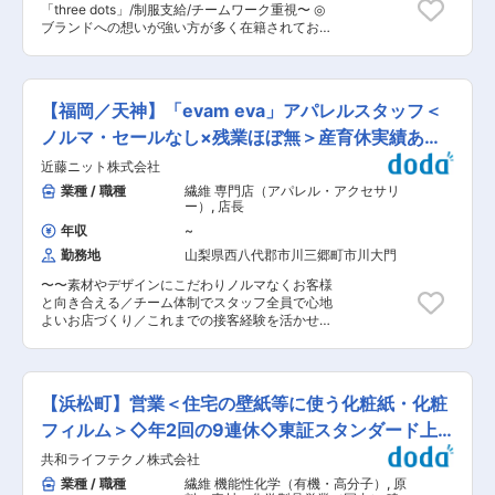
働き方 ・年休123日・土日祝休み、全社平均月14
「three dots」/制服支給/チームワーク重視〜 ◎
貫して携わることができます。 ■扱う案件につい
時間程度 ・工場への確認などで年数回程度出張が
ブランドへの想いが強い方が多く在籍されてお
て 商業施設内の専門店や路面店の新規出店案件を
発生する可能性がございます。 ・育産休取得実績
り、店舗/本社の心理的な距離も近く、社員同士の
中心としつつ、改装案件も担当します。 チェーン
があります。 変更の範囲：会社の定める業務
信頼関係が築けているため、雰囲気の良い環境で
店舗の案件が多いため、ブランドごとの設計ルー
はたらけます。 ■業務内容： アメリカ/ロサンゼ
ルや既存フォーマットをベースにしながら、施設
ルス発のプレミアムカットソーブランド「three
条件に合わせて最適な店舗空間をつくり上げてい
【福岡／天神】「evam eva」アパレルスタッフ＜
dots」の店舗にて、店舗運営に関わる業務をお任
きます。 ■入社後の魅力 ◎将来的にはデザイン提
せします。 ・接客、販売 ・商品管理 ・売上管
ノルマ・セールなし×残業ほぼ無＞産育休実績あり
案にも挑戦可能 設計業務を軸にしながら、コンペ
理 ※レディースカットソーを中心に、ニット、布
や提案案件などデザイン力を発揮する機会も拡大
◎
近藤ニット株式会社
帛、またメンズも一部展開しています。 ■働く環
しています。 ◎多彩な業態の店舗づくりに携われ
境： ・店舗スタッフは 4〜5名体制になります。
業種 / 職種
繊維 専門店（アパレル・アクセサリ
る アパレル・雑貨・ドラッグストア・飲食店など
・チームワークを大切に、ひとりひとりが責任を
ー）
,
店長
幅広い案件を経験でき、商業空間設計としてスキ
もって働いています。 ・ご経験により、他店舗へ
ルの幅を広げられます。 ■会社の魅力 同社は90
年収
~
の配属となる場合もございます。 ・ご入社後、業
年以上の歴史を持つ衣料品の卸問屋で、現在はオ
勤務地
山梨県西八代郡市川三郷町市川大門
務上必要がある場合に、就業する場所や従事する
フィス内装や店舗作りのサポートなど幅広い事業
業務の変更もございます。 ■求める人物像： ◎ブ
を展開しています。長年培った流通ノウハウを駆
〜〜素材やデザインにこだわりノルマなくお客様
ランドの世界観に共感でき、また顧客満足を追求
使して全国の小売店の発展に貢献しており、社員
と向き合える／チーム体制でスタッフ全員で心地
できる方。 ◎周囲のメンバーと協力しながら、ブ
教育や福利厚生も充実しているため、長期的なキ
よいお店づくり／これまでの接客経験を活かせる
ランドや店舗のためにチームで業務に臨める方。
ャリア形成が可能です。 変更の範囲：会社の定め
環境／将来的には本社職へのキャリアチェンジも
■three dots（スリードッツ）： ハリウッドセレ
る業務
可◎〜〜 ＼おすすめポイント／ ◎上質なモノづく
ブが 「マストアイテム」として絶大な信頼を寄せ
りから学べる研修制度あり ◎ノルマやセールなく
るプレミアム カット＆ソーのコレクション。スリ
チームで協力し合う温かい店舗運営にて商品価値
ードッツの3つのドットには、「pure (シンプルで
【浜松町】営業＜住宅の壁紙等に使う化粧紙・化粧
を伝えお客様に寄り添う ◎残業はほぼなく、産休
洗練されていること)」、「effortless (自然体でい
育休実績あり、長く安心して働ける環境。販売だ
フィルム＞◇年2回の9連休◇東証スタンダード上
られる気持ちよさ)」、「luxury (最高の素材から
けでなく店長や本社職へのキャリアも。 ■業務内
くる上質感) 」の3つの意味が込められています。
場
共和ライフテクノ株式会社
容 ・接客販売業務 ・商品発注 ・顧客/在庫/売上
この変わらないコンセプトが、一度着たら手放せ
管理 ・店内ディスプレイ ・そのほか店舗運営全
業種 / 職種
繊維 機能性化学（有機・高分子）
,
原
なくなるプレミアム カット＆ソーの秘密です。 <