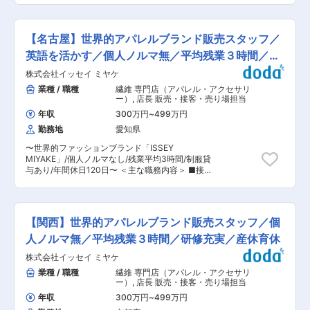
ピード感を意識しながらも自由に開発を進めてい
となります。会話量や笑顔が多い職場なので、す
売上を生み出す役割です。ブランドの世界観を大
ます。一緒に会社を大きくしていきませんか？ ■
ぐに馴染んで頂ける雰囲気です。 変更の範囲：会
切にしながら、企画から実行、検証までを一貫し
魅力 当社代表が開発に関わる多くの方々の声を元
社の定める業務
て担い、SNSとECをつなぐ中核として活躍いた
に開発を行った新素材のため、 お客様からの期待
【名古屋】世界的アパレルブランド販売スタッフ／
だきます。 ■業務内容 Instagramを中心とした
や応援の声も多く、大手を中心とした企業から注
SNSの企画・運用を行い、自社ECサイトへの送
英語を活かす／個人ノルマ無／平均残業３時間／産
目をされています。 特に環境に配慮された新素材
客および売上向上を担います。投稿内容の企画立
のため、SDGsが促進されるこの時代での有用性
休育休
株式会社イッセイ ミヤケ
案から撮影ディレクション、運用、数値の振り返
も高い素材です。 まだ立ち上げ期のため苦労する
りまでを一貫して担当。ブランドの世界観を守り
業種 / 職種
繊維 専門店（アパレル・アクセサリ
場面もあるかと思いますが、その分やりがいと希
ながらも、購買につながる導線設計を行います。
ー）
,
店長 販売・接客・売り場担当
少価値の高い経験を積むことができます！ ■入社
EC領域では、SNS施策と連動した商品訴求やキ
後の流れ： ・OJTや座学などで、およそ3か月間
年収
300万円
~
499万円
ャンペーン企画を実施。楽天やZOZOTOWNなど
ぐらいを目途に脱プラ製品や紙を配合した成形品
勤務地
愛知県
のモール運用も含まれますが、操作自体は入社後
の開発職について学んでいただきます。 ・同時期
に習得可能な範囲です。 また、店舗スタッフと連
にサプライヤーへの同行などで理解を深めていた
〜世界的ファッションブランド「ISSEY
携し、店舗イベントや売場の動きをSNS・ECに
だく予定です。 ・設備関連は協業先にあります。
MIYAKE」/個人ノルマなし/残業平均3時間/制服貸
反映させる役割も期待しています。本社視点だけ
協業先の方々と協力して進められますので、未経
与あり/年間休日120日〜 ＜主な職務内容＞ ■接
でなく、現場の声を汲み取りながら施策に落とし
験の方や経験の浅い方でも安心して始められま
客販売 ・お客さま一人一人にイッセイ ミヤケの
込むコミュニケーション力が求められます。実際
す。 変更の範囲：会社の定める業務
ものづくりを届けています。 ・会話を通してニー
に手を動かし、試行錯誤しながら売上を伸ばして
ズや嗜好を引き出しお客さまの興味関心を高め、
いく実行型のポジションです。 ■ブランド ・
イッセイ ミヤケの価値に共感していただくことで
STRAWBERRY-FIELDS ・ichieSTRWBERRY-
【関西】世界的アパレルブランド販売スタッフ／個
購入に繋げています。 ・着用によってお客様に普
FIELDS ・UNIVERVAL MUSE 等
段とは違う自分に出会ってもらい、デザインの意
人ノルマ無／平均残業３時間／研修充実／産休育休
https://strawberry-fieldsofficial.com/ ■業務の魅
図や技術を伝えたり、コーディネイト提案によっ
力 ・SNSの反応や売上数字を通じて、施策成果を
株式会社イッセイ ミヤケ
て使用場面や用途を広げています。 ■自店舗に合
実感できる ・企画から実行まで裁量を持って取り
った商品の発注 ・自店舗のお客様に合った商品を
業種 / 職種
繊維 専門店（アパレル・アクセサリ
組める ・ブランド発信と店舗集客の両立に関われ
シーズン毎に発注します。 ストアマネージャーに
ー）
,
店長 販売・接客・売り場担当
る ■働く環境 ECに関わるメンバーは3〜4名。兼
発注権が与えられており、レイアウトや販売計
務体制の中で、SNS×EC領域の専門性を担う存在
年収
300万円
~
499万円
画、お客様に何をどのように提案するか店舗スタ
として期待されています。 ■働き方 ・本社勤務