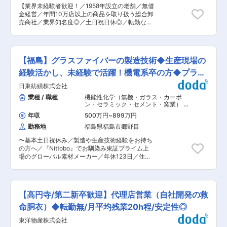
割以上が未経験者で、前職は製造業、販売、飲食
【業界未経験者歓迎！／1958年設立の老舗／無借
業等、様々です。 ■働き方： 残業は繁忙期で1〜
金経営／年間10万店以上の商品を取り扱う総合卸
2時間/日、閑散期はほぼ0時間、社員の平均有給
売商社／業界知名度◎／土日祝日休◎／転勤なし
取得日数は10日とプライベートの時間もしっかり
◎／正社員◎】 アパレルや雑貨等の多数の取り扱
とっていただけます。 平均退社時間は17:15で
いアイテムの中の担当商品について、仕入れ（自
す。 時短勤務を希望する場合は、パート社員とし
社プライベートブランド（PB）商品の企画・製造
て働いていただくことも可能です。（※現在5時間
含む）、および全国各地にある総合衣料や中量販
勤務のパート社員の方が2名いらっしゃいま
【福島】グラスファイバーの製造技術◆生産現場の
店等の小売店様への卸売販売を行っていただきま
す。） 女性比率は7割以上。産休育休は最大1年間
す。 ■業務詳細： ・担当商品の仕入(国内メーカ
経験活かし、未経験で活躍！機電系卒の方◆プライ
取得可能で、その後ほとんど方が復職されており
ー、商社での買い付け) ・東京、大阪の展示会に
ますので働きやすい環境です。 ■当社の安定性：
ム上場
日東紡績株式会社
て小売店バイヤー様への販売（月1〜2回） ・電
2013年に自社ブランド「BATONER」が発足して
話、WEB、訪問での商談による商品販売 ・自社
業種 / 職種
機能性化学（無機・ガラス・カーボ
以来、売り上げは好調を維持しております。国内
PB商品の企画、別注提案(サンプル手配、量産指
ン・セラミック・セメント・窯業） 繊
外の大手企業様との取引もあり、2021年6月には
示、納期管理等含む) ■営業としてのミッショ
維
,
工程設計・工法開発・工程改善・
東京へ直営店を出店しております。また、海外進
年収
500万円
~
899万円
IE（機械・金属加工） 工程設計・工法
ン： 今後、小売店だけではなく販売の領域を広げ
出もしており、展示会を行ったりと工夫してお
開発・工程改善・IE（その他） 設備立
勤務地
福島県福島市郷野目
ていくことや、売り上げが伸びている雑貨販売の
り、取引先も堅調に増えています。Webでの販売
ち上げ・設計（機械設計） 製造・生産
拡大、webサイトでのカタログ展開等、最新のマ
も含め、今後も国内外とチャネルを増やしていく
オペレーター
〜基本土日祝休み／製造や生産技術経験をお持ち
ーケットを見据え日々計画しております。 中で
予定です。 【主要取引先】 （株）ユナイテッド
の方へ／『Nittobo』でお馴染み東証プライム上
も、売上の約30％を占めるPB商品の比率を引き
アローズ （株）三越伊勢丹 （株）ジュン （株）
場のグローバル素材メーカー／年休123日／住宅
上げる為に、商材に誇りを持ち、お客様へ提案を
ビームス （株）シップス 変更の範囲：会社の定
手当・家族手当など充実／コアタイムなしフレッ
していくことが出来る方を募集。営業組織の現状
める業務
クス〜 ■募集背景 ・2024年度より、ニーズ対応
を分析し、組織体制改善の為のPDCAを回して組
力及び機動力の強化を図るべく、組織体制の改変
織力向上をしていきたいと考えています、 ■配属
を行いました。それに伴い、新たに5事業本部制
先について： 組織は担当製品によりそれぞれ分か
【高円寺/第二新卒歓迎】代理店営業（自社開発の救
に移行。各商材とそれに付随する開発部、営業部
れており、ご経験と希望により担当頂く製品を決
が連携することで、お客様のニーズに迅速にこた
命胴衣）◆転勤無/月平均残業20h程/安定性◎
定いたします。全国のお客様先とのお付き合いが
える体制を目指しております。本求人は、その中
ある為、月に数回出張が発生いたしますが、現在
東洋物産株式会社
でも当社の複合材事業に使われるグラスファイバ
はオンラインでの対応にも切り替えて対応をして