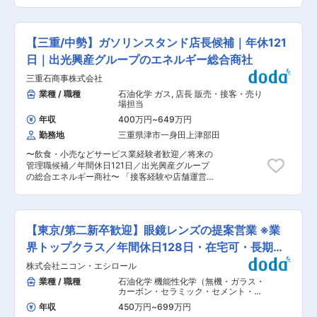
載向け光学材料・電子材料・接合関連製品など、
可能 ■キャリアパス ジョブチェンジを推奨して
れながら、プロセス改善を探求しています。 ・配
世界トップシェアを誇る商材のグローバルソリュ
おり、5年に1度職種の変更などがございます。 営
属組織には課長以下3名が在籍しています。社内
ーション営業をお任せします。主な顧客は自動車
業から管理部門への変更など 視野を広げて営業に
外のエンジニアと協力しながら新たなモノづくり
メーカーや部品サプライヤー（OEM、TireX）
も戻るなどあるため →様々な経験をして役職に上
【三重/中勢】ガソリンスタンド店長候補｜年休121
に関わるチャンスの多い環境です。 変更の範囲：
で、欧米・アジアを中心としたグローバル市場を
がっていくイメージ 当社は製造・販売・研究が連
会社の定める業務
舞台に、既存顧客対応に加え、新規用途や新規顧
日｜出光興産グループのエネルギー総合商社
携し仕事を進めて参ります。顧客のみならず社内
客の開拓を推進します。 ■業務詳細 ・市場や顧
も日々のコミュニケーションを大切にしておりま
三重石商事株式会社
客ニーズを捉えたソリューション提案型営業（デ
す。お互いが信頼し一致協力して仕事に取り組
ザインイン・スペックイン）を担当します。 ・製
業種 / 職種
石油化学 ガス
,
店長 販売・接客・売り
み、達成感と満足感を共有します。 ■想定さ
品導入を目的とした顧客との折衝、技術要件のヒ
場担当
れる業務の範囲：会社の定める業務 。 ■求める
アリング、社内開発・製造部門との連携による提
人物像 ・前向きに行動し、生涯学ぶ姿勢を待ち続
年収
400万円
~
649万円
案活動を行います。 ・グローバル販社や現地法人
けられ、果敢に挑戦する人 ・誠実で思いやりがあ
勤務地
三重県津市一身田上津部田
と協力し、海外出張（1回/月程度）や現地顧客と
り、真摯に働き、仕事を通じて社会に貢献してい
の関係強化、プロジェクト推進を担います。 ・市
ることに幸せを感じる人 ・自分の成功だけでな
〜飲食・小売などサービス業経験者歓迎／将来の
場/競合/顧客情報の収集と分析、営業戦略の立案
く、他人の成功を喜び、チームワークを大切に
管理職候補／年間休日121日／出光興産グループ
と実行、新規商材の用途開拓や提案も重要なミッ
し、お互いを尊重しあう人 変更の範囲：会社の定
の総合エネルギー商社〜 「接客経験や店舗運営経
ションです。 ・顧客からの技術要求を社内にフィ
める業務
験はあるけれど、この先のキャリアが見えない」
ードバックし、製品開発や改善活動にも貢献しま
「三重で腰を据えて長く働ける会社を探してい
す。 ■扱うサービス 異方性導電膜、反射防止フ
る」 そんな方を歓迎します。 三重石商事は出光
ィルム、光学弾性樹脂など、高付加価値な材料を
興産グループの総合エネルギー商社として、地域
幅広く提供しています。 ■組織構成 営業部門は
【東京/第二新卒歓迎】眼鏡レンズの提案営業 ※業
の暮らしを支える事業を展開しています。 これま
エンジニアや開発、製造部門と密に連携し、多様
で培った接客力やコミュニケーション力を活かし
界トップクラス／年間休日128日・在宅可・長期就
な専門性を活かして顧客課題の解決に取り組んで
ながら、スタッフ育成や店舗運営にも携わり、将
います。 ■業務の魅力 ・世界有数のシェア製品
業◎
株式会社ニコン・エシロール
来的には店長・管理職を目指していただけます。
の営業経験や新規事業立ち上げに携わる機会があ
年間休日121日、出光グループの安定基盤のも
業種 / 職種
石油化学 機能性化学（無機・ガラス・
ります。 ・グローバルでの活躍や、海外法人と連
と、三重で長くキャリアを築きませんか。 ■仕事
カーボン・セラミック・セメント・窯
携したプロジェクト推進が可能です。 ■教育体制
内容 サービスステーションスタッフとして店舗運
業）
,
日用品・化粧品営業（国内） そ
入社時研修やOJT、専門知識習得の研修が充実し
年収
450万円
~
699万円
の他消費財営業（国内）
営全般に携わっていただきます。 ▼具体的には