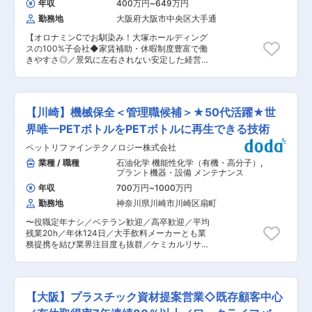
ます。 ■ポジション魅力 ◇当社海外事業は成長
年収
400万円
~
649万円
画、工事管理 等 ・協力会社への業務指示や監督
事業との位置付けにあり、業務内容に成長戦略の
勤務地
大阪府大阪市中央区大手通
業務 ・中期保全計画の策定と実行 ・設備メン
立案等が含まれます。海外事業管理を通じて経
テナンス（機械課でのメイン業務ではありません
理・法務・技術（セメント・生コン）等多岐に亘
【オロナミンCでお馴染み！大塚ホールディング
が、一部担当頂く場合があります） ■組織につい
る業務に関わることができ、体系的に経営スキル
スの100%子会社◆家賃補助・休暇制度豊富で働
て 1）静機係 配管や蒸留塔・反応塔などの圧力容
を向上させることが出来ます。 ◇インフラを支え
きやすさ◎／景気に左右されない安定した経営基
器、タンクなどの静機械を担当 2）動機係 圧縮機
る為に不可欠な建築資材（セメント・生コン）を
盤】 ■業務内容： ・電気設備管理: 工場内電気設
やポンプなどの回転機械を担当 ■特徴： ＜北海
社会に供給できる点で大きなやりがいがありま
備の改造、トラブル対応、デジタル化推進 ・ユー
道製油所について＞ ・北海道製油所は、苫小牧市
す。経理・財務視点による海外事業管理業務や、
ティリティ施設の運転管理: 電気、蒸気、水道、
に位置する日本最北端の製油所です。 1973年
グループ会社との円滑なコミュニケーションを通
排水、焼却処理施設の運転・監視 ・設備保全: 日
に、北海道・東北・北陸などにエネルギーを供給
【川崎】機械保全＜管理職候補＞★50代活躍★世
じて、適宜・適時に状況・情報を把握することを
常点検、予防保全、緊急対応 ■配属先構成：25名
する基地として操業を開始しました。北海道をは
期待しています。 変更の範囲：会社の定める業務
（20代6名、30代10名、40代4名、50代3名、
界唯一PETボトルをPETボトルに再生できる技術
じめ北日本の各地では、石油製品のなかでも暖房
60代2名） ■勤務体制： ・勤務形態: 4組3交代制
用の灯油や軽油を多く必要とします。そのエネル
ペットリファインテクノロジー株式会社
（8時間勤務） ・夜勤: あり（直2名体制、業務分
ギーニーズに応えるため、北海道製油所では分解
担により基本1名作業） ・休日: シフト制（交代勤
業種 / 職種
石油化学 機能性化学（有機・高分子）
,
装置を備えています。このように、需要の多い石
務では土日祝日、年末年始、お盆、GWも勤務あ
プラント機器・設備 メンテナンス
油製品の生産比率を高め、安定した供給に努めて
り） ■教育体制： ・OJTによる丁寧な業務指導
います。 ・原油精製能力は、1日あたり15万バレ
年収
700万円
~
1000万円
・資格取得支援制度（電気主任技術者、各種技能
ル。1年間で札幌ドーム約5.5杯分の原油を精製し
勤務地
神奈川県川崎市川崎区扇町
講習等） ・先輩社員によるフォロー体制 ■同社
ています。 ＜出光興産の製油所・事業所について
事業について： 大塚化学の化学品事業は、ヒドラ
＞ 自動車の燃料となる「ガソリン」、石油ストー
〜役職定年ナシ／ベテラン歓迎／高卒歓迎／平均
ジン関連事業、材料事業、ファイン事業を中心と
ブなどの燃料となる「灯油」、トラックの燃料と
残業20h／年休124日／大手飲料メーカーとも業
し、「自動車」「電気・電子」「住宅」「医療」
なる「軽油」、工場のボイラーや船舶の燃料とな
務提携を結び業界注目度も抜群／ケミカルリサイ
等の幅広い分野へ、グローバルに製品を提供して
る「重油」など、生活のあらゆるエネルギー・動
クル技術としては世界初の環境貢献度に関する認
います。 ■同社の特徴： ・育児／介護と仕事の
力を支える「石油製品」を生産しています。
証を取得〜 ■同社について： 当社は、世界で唯
両立を支援する勤務制度を充実させている点が評
一、商業レベルで稼働するケミカルリサイクル技
価され、日本次世代企業普及機構のホワイト企業
術を有する化学メーカーです。主力製品である飲
認定（プラチナ）にも認定されました。 ・ヒドラ
【大阪】プラスチック資材提案営業◇既存顧客中心
料用PETボトル樹脂は、使用済みペットボトルを
ジンのトップメーカーとしてヒドラジン誘導体事
石油由来と同等の純度に再生可能であり、衛生面