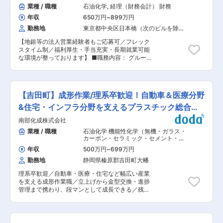
内容 設備保全や工事管理を通じて、安全かつ安定
業種 / 職種
石油化学
,
経理（財務会計） 財務
間以上」とし生活時間や睡眠時間を確保する勤務
した生産体制の維持・向上を実現します。設備課
間インターバルを採用しています。 ■当社の魅
年収
650万円
~
899万円
題を発見し、協力会社や社内関係者と連携しなが
力： ◎技術力・許認可ビジネスのため、競合他社
ら改善活動を推進していただきます。 ・協力会
勤務地
東京都中央区日本橋（次のビルを除
の参入障壁が高く、全く同じ事業を行っている競
く）
社・設備メーカーとの工事調整、進捗管理 ・設備
合会社はありません。 ◎SDGsやESGへの意識の
【地銀等の法人営業経験者もご応募可／フレック
点検、保全計画の立案・改善活動 ・設備トラブル
高まりにより、注目が集まっています。実際に業
スタイム制／福利厚生・手当充実・長期就業可能
分析および再発防止策の推進 ・設備関連情報や保
績は右肩上がりで推移しており今後も成長が見込
な環境が整っております】 ■職務内容： グルー
全記録の管理、共有 ・生産性、安全性、設備信頼
まれる事業です。 ◎有給休暇が豊富、フレックス
プ全体の財務戦略を支える中核機能として、グロ
性向上に向けた改善提案 ■組織構成 伊勢原工場
タイム制を導入しており、働きやすい環境 ◎着実
ーバル為替管理またはグローバル資金調達の業務
全体で17名が在籍し、女性3名（うち1名は工場
にレベルアップできれば年齢に関係なく評価され
に携わっていただきます。※ご経験によってアサ
長）が活躍しています。平均年齢は45歳で、製造
る環境、昇給のグレードが細かくモチベーション
インいたします。 ・グループ為替・資金調達 ・
部門、生産技術、QC部門、ESH部門などが連携
【吉田町】成形作業/理系卒歓迎！自動車＆医療分野
を維持しやすい体系 ◎中途採用比率が高く、馴染
グループ会社に対する財務支援 ・グループ財務ガ
して工場運営を行っています。 ■サポート体制
みやすい環境 変更の範囲：会社の定める業務
バナンス体制の強化 本ポジションでは担当者を募
&住宅・インフラ分野を支えるプラスチック総合メ
入社後は設備保全や工事管理業務から担当いただ
集いたします。 ■配属予定部署 財務経理部門
きます。経験豊富な先輩社員によるOJTを中心に
ーカー
南部化成株式会社
財務部 人員構成：管理職2名、一般社員6名 20
実務理解を深め、工場設備全体の知識を習得後、
代〜50代まで幅広い年齢構成の組織で、それぞれ
業種 / 職種
石油化学 機能性化学（無機・ガラス・
主体的に改善活動を推進いただきます。 ■業務の
の 経験や知見を共有しながら成長できる環境で
カーボン・セラミック・セメント・窯
特徴 設備保全だけでなく、工事管理や改善活動に
す。 ■働き方 フレックス勤務可能 テレワーク可
業）
,
組立・その他製造職 製造・生産
も深く関わるポジションです。社内の製造部門や
年収
500万円
~
699万円
オペレーター
能（会社ルールに準拠（現状50％以上出社） ■
外部業者との調整業務が多く、高いコミュニケー
勤務地
静岡県榛原郡吉田町大幡
キャリアパス 入社後は、まずグローバルにおける
ション力を発揮しながら工場運営を支える重要な
為替・資金調達業務、グループ会社に対する財務
役割を担います。 ■求人魅力 ・年収800万円程度
理系卒歓迎／自動車・医療・住宅など幅広い産業
支援、グループ財務ガバナンス体制の強化を中心
まで検討可能。転居が必要な場合は住宅手当もあ
を支える成形作業職／立上げから金型交換・進捗
に担当いただきます。その後は適性やキャリアの
り、経験を正当に評価する処遇制度が整っていま
管理まで携わり、段マンとして成長できる／残業
志向に応じて、事業企画部や経営企画部、経理部
す。 ・オンコール夜間対応はほぼなく、休日待機
月16h平均／賞与5.68か月実績 ■業務内容：自動
等へのキャリア展開も可能です。 将来的には財務
もありません。計画的な休日出勤は月1回程度
車・医療・住宅・インフラ・事務機など幅広い領
経理部門の中核人材となっていただくことを期待
で、月平均残業も10時間程度と働きやすい環境で
域においてプラスチック製品の企画〜開発〜生産
しています。 ■DICについて： DICは印刷イン
す。 ・英語に抵抗がない方は海外拠点とのグロー
まで一貫体制で担う当社にて、成形オペレーター