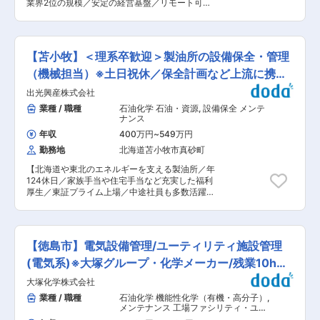
あり貴重な経験ができます。 ※株式会社レゾナッ
業界2位の規模／安定の経営基盤／リモート可／
域が広いため、様々な産業分野・製品群に関して
クホールディングス株式会社は株式会社レゾナッ
退職金制度など福利厚生充実】 ■業務内容 海外
の解析を行うことが可能です。また扱う解析ソフ
クの持株会社で半導体・電子材料・モビリティを
部にて管理職としてご活躍いただける方を募集致
トも多岐にわたるため、CAE解析者としての成長
中核に、幅広い領域で事業を展開しています。
します。ご入社後まずは、下記業務をお任せしな
機会が多いことが特長です。 ・新卒入社、中途入
（勤務地：東京都港区） 変更の範囲：会社の定め
がら当社の理解を深めていただきます。 ・米国を
社問わず、個人の自由な挑戦を後押しする文化や
【苫小牧】＜理系卒歓迎＞製油所の設備保全・管理
る業務
中心とする海外グループ会社の経理関連業務（業
「なんでもやってみよう」という雰囲気がござい
績管理・分析） ・新規海外拠点取得（M&A）等
（機械担当）※土日祝休／保全計画など上流に携わ
ます。ご自身のスキルや成長に応じたキャリア選
のプロジェクト案件の経理財務関連業務に従事 ※
択がしやすい環境です。 ■将来性、魅力点： ・
る
出光興産株式会社
将来的には米国等の海外事業所に駐在し、グルー
発電、石油化学、建材、半導体、自動車、航空宇
プ各社の経理・財務・管理・戦略業務等に取り組
業種 / 職種
石油化学 石油・資源
,
設備保全 メンテ
宙等、幅広い業界と取引をしており、各分野でト
んでいただき、駐在から帰国後は本社等にて、経
ナンス
ップシェア製品を保有しております。特定業界へ
理財務業務での活躍を期待しています。 ■配属部
の依存度が少ないことや、ニッチではあるが不可
年収
400万円
~
549万円
署 海外部は、海外グループ会社の管理や現地と協
欠な製品を供給していることから、景気や業界不
勤務地
北海道苫小牧市真砂町
力した海外事業の戦略検討・立案を担っていま
振に左右されにくいため、長期就業が叶います。
す。現地駐在員と連携しながら、毎月の業績報告
・半導体および省エネ、脱炭素などの環境分野と
【北海道や東北のエネルギーを支える製油所／年
資料作成や予算資料等を作成し、社内への報告を
いった成長市場向けの製品開発、供給にも注力し
124休日／家族手当や住宅手当など充実した福利
行います。兼務メンバーも含めて約16名で構成さ
ております。特にクリーンな製造環境が求められ
厚生／東証プライム上場／中途社員も多数活躍】
れており、営業・法務・総務・生産技術など各部
る半導体工場向けに同社の得意領域である「断
■業務内容： 【※職務内容変更の範囲有無：有 当
門からのメンバーが集まる組織です。 ■語学につ
つ・保つ」技術を活かした高機能製品を供給して
社業務上の都合で職場、職種の変更又は転勤、出
いて 日本勤務時は海外駐在員とのやり取りが中心
おり、事業将来性が高く、長期就業が叶います。
向を命ずることがある】 メンテナンスエンジニア
となるため、日常的に英語を使用する機会は多く
変更の範囲：会社の定める業務
（ME）は日常業務を進める中でプロダクショ
ありませんが、将来的には海外駐在を想定してい
【徳島市】電気設備管理/ユーティリティ施設管理
ン・エンジニア（PE）と協業し、製油所・工場の
るポジションのため、語学学校への通学支援（費
安全安定操業を技術で支える設備管理業務です。
(電気系)※大塚グループ・化学メーカー/残業10h程
用会社負担）や通信教育など、英語力向上に向け
≪機械課の業務≫ 製油所・工場の設備を安全・
たサポート制度を整えています。 ■就業環境 年
度
大塚化学株式会社
安定かつ効率的に運転するために各種専門技術を
間休日は122日、残業20時間程度を想定していま
駆使して設備の経年劣化・損傷や寿命の予測を行
業種 / 職種
石油化学 機能性化学（有機・高分子）
,
す。フルフレックスタイム制度の活用やリモート
い、補修・修繕、取替を計画し、実行します。 ・
メンテナンス 工場ファシリティ・ユー
ワークは週2回程度可能で、柔軟な働き方ができ
プラント設計会社のとりまとめ、工事の提案、計
ティリティ（電気・空調衛生）