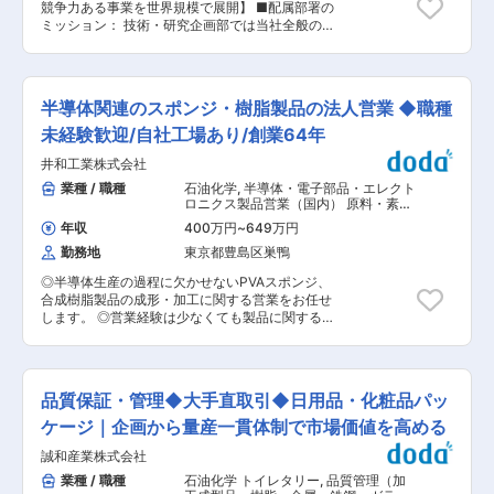
に付着していきます。 これらが堆積すると、製造
競争力ある事業を世界規模で展開】 ■配属部署の
情報収集 ∟重点プロジェクトの進捗管理 ∟問題
中のウェハを汚染し、製品不良や歩留まり低下、
ミッション： 技術・研究企画部では当社全般の技
発生時の技術部門・品質部門との連携 ? 社内連携
生産率の悪化を引き起こす原因となります。 こう
術・研究開発の企画・推進・管理もミッションと
とデータ管理 ∟CRM セールスフォースへの顧客
したリスクを未然に防ぐために活用されているの
しています。 ■部署のミッションにおけるポジシ
情報・Project 情報の入力と共有 ∟TS と連携し
が、精密洗浄サービスです。精密洗浄では、部品
ョンの位置づけ： 将来、当社の柱となる新規事業
た施工指導、技術検証の調整 ? 生産性の向上と業
表面に残存する微粒子や金属イオン、化学物質な
創出のための基盤研究の一環として、新しい物理
務効率化（戦略、プロセス、ツールの開発と実
半導体関連のスポンジ・樹脂製品の法人営業 ◆職種
ど、目視では確認できないレベルの汚れや残留物
現象に基づいた環境配慮デバイスの実証ならびに
装。クロスセルの強化） ? Construction に関わる
まで取り除くことが求められます。
社会実装を目指し研究開発に着手します。 ■職務
未経験歓迎/自社工場あり/創業64年
全製品の仕様提案営業、設計Spec-in 活動 ?
内容： 着任後、当社と理化学研究所との共同研究
Spec-in 完了Project による当年のOn-top 貢献売
井和工業株式会社
プロジェクトへ研究員として参画いただく予定で
上額の計画達成 ※月1〜3 回程度出張がございま
す。当社プロジェクトリーダーおよび研究機関側
業種 / 職種
石油化学
,
半導体・電子部品・エレクト
す。 ◆当社の特徴・魅力 建築部門や自動車産業
教員とも協議のうえ、主に研究機関の研究室にて
ロニクス製品営業（国内） 原料・素
における接着剤、シーリング剤、ダンピング、補
以下の研究開発活動に従事いただきます。（基礎
材・化学製品営業（国内）
強、保護のためのシステム、製品開発、製造をリ
年収
400万円
~
649万円
研究がメインではあるものの、社会実装に向けた
ードする化学企業です。 世界101カ国に子会社を
勤務地
東京都豊島区巣鴨
開発を行うプロジェクトです。） ・強相関電子材
持ち、300以上の工場で製造を行っています。 全
料、スピントロニクス材料、トポロジカル材料、
世界で33,000人以上の従業員を擁し、2022年度
◎半導体生産の過程に欠かせないPVAスポンジ、
マルチフェロイックス材料などに関する研究開発
の売上高は105億スイスフランでした。日本で
合成樹脂製品の成形・加工に関する営業をお任せ
・上記材料系を利用した次世代半導体デバイス
は、シーカは長い歴史を持ち、1200人以上の専
します。 ◎営業経験は少なくても製品に関するご
（環境発電デバイス、メモリデバイス 等）の開
門家からなる献身的なチームを擁しています。 変
興味ややる気を重視する風土です。長期就業が叶
発・原理検証（材料設計、デバイス試作・原理検
更の範囲：会社の定める業務
う環境で一緒に働きましょう。 ■業務概要： ・
証、プロセス適用性検証・信頼性評価 など） ・
主に半導体製造装置、医療・食品を扱う企業様に
当社技術・研究企画部直下の新規共同研究プロジ
提案営業をします。 ・メインで扱う商材はPVAス
ェクトメンバーとして、 7名前後のチームメンバ
品質保証・管理◆大手直取引◆日用品・化粧品パッ
ポンジと合成樹脂です。http://seiwa-
ー（うち、当社社員2~3名）の一員としてご活躍
kk.co.jp/resin/ ・既存の取引のあるお客様が主で
ケージ｜企画から量産一貫体制で市場価値を高める
頂きたいポジションです。 ※グローバルなメンバ
す。（飛び込み営業無し） ・基本は対面でのお打
ーもいるため業務は英語 ■当社について： ・当
誠和産業株式会社
ち合わせです。海外のお客様や場合によっては
社は1913年創業し、国内36拠点、海外62拠点を
WEB商談もあります。 ・〜半年は先輩と同行を
業種 / 職種
石油化学 トイレタリー
,
品質管理（加
構えるグローバルメーカーです。長年にわたる広
して頂き、既存の企業様から徐々にご対応いただ