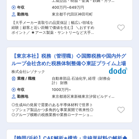
工成型品・樹脂・金属・鉄鋼・ガラス
範囲な研究活動を通じて、有機合成、無機合成、
きます。将来的には新規お客様への用途開発も行
など） 品質保証・監査（加工成型品）
高分子合成、分析物性、安全性評価、ゲノム科
年収
400万円
~
649万円
（樹脂・金属・鉄鋼・ガラスなど）
っていただきます。 ※扱う製品が特長的で多岐に
学、プロセス開発、材料設備技術など多様な【基
勤務地
東京都千代田区神田司町
わたるため、全てをご理解いただくには数年を有
盤技術】を培ってきました。また、様々な製品開
すると考えています。先輩社員が時間をかけて教
発を通じて、精密高分子加工、機能性染料・顔
【大手メーカー直取引の品質保証｜幅広い領域を
育します。 ※売ったら終わりではなく、その後の
料、結晶構造制御、焼成、高分子機能設計、バイ
経験｜顧客と近い距離で価値を生む】 ＼おすすめ
サポートにも力を入れています。お客様からの要
オ、キラル化、触媒という【コア技術】を深化さ
ポイント／ ★アース製薬・サントリーなど大手メ
望やご感想を通じて製品を改善することができま
せてきました。そしてこれらをベースに、近年で
ーカーの品質を支える重要ポジションで専門性を
す。 ■商材について： 「PVAスポンジ」 主にシ
は従来の石油化学からバイオに力をいれていく方
発揮できる。 ★品質保証と品質管理を分けず幅広
リコンウエハーの洗浄に使用される半導体の製造
針です。
く担当でき、改善提案や不良削減など裁量ある業
工程に欠かせない部材の一つで、半導体を製造す
務に挑戦できる。 ★企画〜量産まで一貫対応する
る装置に使用されています。 PVAスポンジのパイ
【東京本社】税務（管理職）◇国際税務や国内外グ
メーカーのため、製品づくりの上流から携わり顧
オニア「アイオン株式会社」の一次代理店である
客と近い距離でやりがいを感じられる。 ■概要
ループ会社含めた税務体制整備◇東証プライム上場
当社は50年以上のお取引がありPVAスポンジ加工
東京支店にて品質保証部の立ち上げを担うポジシ
に関して国内ナンバーワンの技術を有していま
株式会社レゾナック
ョンを募集となります。 同社は大手メーカーと直
す。 「高機能樹脂加工品」 半導体の製造工程に
接取引し、企画提案から量産まで一貫対応する総
業種 / 職種
自動車部品 石油化学
,
経理（財務会
欠かせない部材の一つで、半導体を製造する装置
合技術メーカーのため、品質保証として製品の上
計） 財務
に使用されています。 ■組織： ・メンバーは5名
流から関われます。 品質チェックや監査に加え、
で2名が補佐です。 ・「チームで成果をあげた
年収
1000万円
~
試作立ち合いや仕様相談など顧客とのコミュニケ
い」という志向の方にはマッチします。営業所を
勤務地
東京都港区東新橋東京汐留ビルディン
ーションも多く、製品価値向上に寄与できます。
問わず協力する風土があります。 ■当社の魅力：
グ（２５階）
品質保証と品質管理を分けていないため領域が広
・新卒、中途問わず長く勤められている方が多数
◎生成AIの発展で需要のある半導体材料で世界ト
く、改善提案や不良削減など自らの工夫が成果に
います。（例：半導体への興味、同社の提案する
ップシェア製品かつ多角的な事業展開で将来性◎
直結する環境です。 大手メーカーからの信頼も厚
スタイルに惹かれてご入社）経験は問いません。
◎グループ横断の税務業務や業務ローテーション
く、品質のプロとして成長できるポジションで
・「一隅を照らす存在になりたい」という創業者
もあり豊富なキャリアパスが充実 ◎年休123日・
す。 ■業務詳細 関東圏の協力工場との連携や監
の方の思いの元、今後も注目される業界に携われ
週2〜3リモート可と就業環境◎ ■レゾナック独自
査をお願い致します。 大阪本社の品質保証部と連
るチャンスがあります。 ・PVAスポンジのパイオ
の魅力 昭和電工マテリアルズと日立化成が合併し
携を取りながら業務を進めていただきます。 ・品
ニア「アイオン株式会社」の一次代理店である当
てできた機能性材料の総合化学メーカー。東証プ
質チェック：仕様通りに製造されているか、不良
【静岡/浜松】CAE解析※構造・非線形材料の解析◆
社は50年以上のお取引がありPVAスポンジ加工に