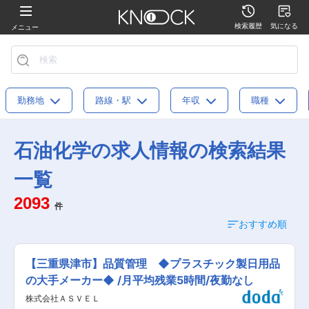
検索履歴
気になる
メニュー
勤務地
路線・駅
年収
職種
石油化学の求人情報の検索結果
一覧
2093
件
おすすめ順
【三重県津市】品質管理 ◆プラスチック製日用品
の大手メーカー◆ /月平均残業5時間/夜勤なし
株式会社ＡＳＶＥＬ