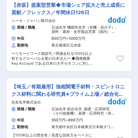
くポジションです。 ◆業務内容： ・半導体メー
イフバランスの取れた就業環境です。アットホー
【赤坂】提案型営業◆市場シェア拡大と売上成長に
カー／半導体製造装置メーカーの要求仕様を満た
ムな雰囲気で落ち着きのある社風のため、新卒社
す精密洗浄処方（薬液条件・プロセス条件等）の
貢献／フレックス／年間休日126日
員や中途社員で入社した社員の方を長期的に教育
開発・評価 ・開発した洗浄処方の国内・海外工場
し、確実に成長していくことができる環境が整っ
シーカ・ジャパン株式会社
（欧米・アジア）への技術移管・立ち上げ支援 ・
ています。 ・ローコスト/ハイクオリティ/クイッ
国内外顧客との技術的なコミュニケーション（特
業種 / 職種
石油化学 機能性化学（有機・高分子）
,
クレスポンスという三大要素を最大限発揮するた
に海外顧客とは英語での直接折衝・技術説明が必
原料・素材・化学製品営業（国内） 建
めに最新鋭の設備を導入し、原料供給から金型交
須。海外出張あり） ・グループ会社（国内、欧
設・不動産法人営業
換、成形、集積といった生産の主要工程をオート
年収
800万円
~
1000万円
米、アジア）間における洗浄技術・評価技術の横
メーション化することで、従来、人の手に頼って
勤務地
東京都港区元赤坂
断的な展開・技術サポート ・技術課題の抽出・改
いた作業を無人化・自動化・省力化・高品質化を
善提案を通じた、洗浄品質の高度化・標準化推進
実現し、24時間体制での稼働を可能にしていま
〜リモートワーク相談可／関連会社を100社以上
◆就業環境： ・平均残業：20時間程度 ・テレワ
す。 ・高品質、安定供給を目指し、国内外に自社
有するグローバル企業の日本法人〜 ◆職務概要
ーク相談可能 ◆出向先： ・株式会社新菱 ・本
工場と営業拠点を展開しています。緻密な商品企
Key Account である日本の大手ゼネコンに対し
社：福岡県北九州市八幡西区黒崎3丁目9番22号
画を高度なレベルでカタチにするために、「生産
て、シーカ製品・ソリューションの採用拡大と長
・事業内容：ファインケミカル事業、精密洗浄・
技術」の向上と常時安定供給を支える「大規模な
期的なパートナーシップ構築を 推進する役割。技
表面加工事業、ウェハ再生事業 ◆魅力： ・グロ
生産体制」を構築しています。三重工場・上海工
術仕様の提案、Sika ソリューションがSpec-in さ
ーバルに活躍できる環境：海外顧客・海外拠点と
場の生産拠点から、全国8ヶ所の営業所と物流セ
れたKey Project の創出、関係部門との連携を通
の技術コミュニケーションを通じ、語学力・国際
【埼玉／有期雇用】強相関電子材料・スピントロニ
ンターをオンラインで結ぶ受発注システムによ
じ、 売上成長と市場ポジション強化に貢献いただ
的な技術対応力を磨けます。 ・最先端半導体製造
り、顧客からの電子発注に対応、製品の迅速な配
きます。 ◆職務詳細 ・アカウントマネジメント
クス材料に関わる研究員※プライム上場／総合化学
を根底から支える技術に携われる：ナノレベルの
送を実現しています。 変更の範囲：会社の定める
業務 ∟大手ゼネコンのキーパーソン（本社、設
清浄度が求められる世界で、製造歩留まり・品質
メーカー
業務
住友化学株式会社
計、技術部門等）との定期的な関係構築 ∟キーア
を左右する重要工程を担います。 ・開発から量
カウントの意思決定構造、組織動向の把握と分
業種 / 職種
石油化学 総合化学
,
基礎・応用研究
産・展開まで一貫して関われる：処方開発にとど
析、ポテンシャルの分析と把握 ∟顧客満足度向上
（その他無機） 基礎・応用研究（有機
まらず、工場展開・運用フェーズまで見届けるこ
施策の立案 ? 仕様活動・技術提案・設計Spec-in
金属・錯体・触媒）
とができ、技術の「社会実装」を実感できます。
年収
550万円
~
999万円
∟Sika の重点製品の技術提案 ∟大手ゼネコン独
◆半導体製造装置用部品の精密洗浄とは 半導体製
勤務地
東京都中央区日本橋東京日本橋タワー
自仕様へのSika 製品の導入・標準仕様化 ∟技術
造装置は、稼働を続ける中でプロセス生成物や微
（２０階）
資料、検証、試験データ、サンプル提供などの技
細な粒子、化学物質などの汚れが部品表面に徐々
【100年以上の歴史有／高度な技術力をベースに
術支援 ? Key Project 管理 ∟建設プロジェクトの