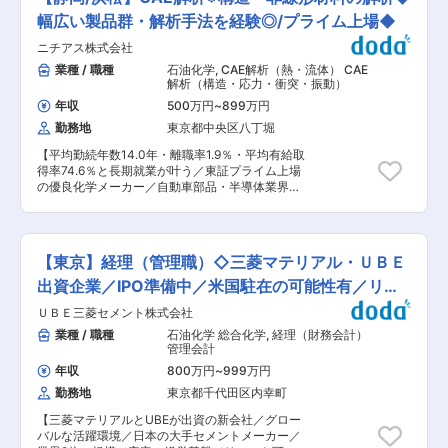
ライム上場で、売上１兆、社員数2万人、海外比
がないか確認。 ・監査：社内・協力会社で基準値
関して国内ナンバーワンの技術を有しています。
率50％以上の安定基盤で、他大手企業では味わえ
幅広い製品群・解析手法を経験◎/プライム上場◆
や規格値に沿った作業が行われているか確認。 ・
変更の範囲：会社の定める業務
ないスピード感・柔軟性をもって第二創業期の変
試作立ち合い：顧客と仕様相談を行い、仕上がり
ニチアス株式会社
革に携わることができます。 ＜特徴＞ ・大手安
を確認。 ・書類作成：品質関連書類、評価サンプ
定性×ベンチャー級の挑戦スピード ・半導体・AI
業種 / 職種
石油化学
,
CAE解析（熱・流体） CAE
ル作成など。 商材例：芳香剤、虫よけ、園芸用
材料を中心に事業拡大、25FYも事業最高益で将
解析（構造・応力・衝突・振動）
品、化粧品容器、照明器具など。 ■組織構成 東
来性〇 ・経営陣が強い意思を持ち、組織改革を断
京支店：営業職2名、企画開発職3名 大阪本社の
年収
500万円
~
899万円
行 ◆業務概要 ご入社後、株式会社レゾナック・
品質保証部は、5名で構成され、40〜50代の男性
勤務地
東京都中央区八丁堀
ホールディングスに出向となります。 税務部にて
が中心です。 経験を活かしながら幅広い品質領域
税務決算・申告関連業務、移転価格税制対応等の
を学べます。 ■働き方 完全週休2日制（土日）で
【平均勤続年数14.0年・離職率1.9％・平均有給取
国際税務業務、あるいは国内外グループ会社を含
年間休日122日。 賞与年2回＋決算賞与、業績連
得率74.6％と長期就業が叶う／東証プライム上場
めた税務体制管理をご担当頂きます。ご経験・ス
動手当など社員還元の制度が充実。 転勤は当面な
の優良化学メーカー／自動車部品・半導体業界向
キルに応じて業務をアサインとなります。 ◆業務
く、家庭事情も考慮され安心して働けます。 ■当
けの高機能製品などでニッチトップ◎／土日祝
詳細 ・国税・地方税・消費税等の決算・申告関連
社について 誠和産業は、プラスチック製品の企
休・残業20H／住宅手当・家族手当等の福利厚生
業務、グループ通算制度の運用管理 ・税制改正対
画・設計・成形・加工・量産まで一貫対応する総
充実】 ■業務内容： 同社のCAE一課では構造解
応、税務調査対応 ・グローバル税務ガバナンスの
合技術メーカーです。 代理店を介さず顧客と直接
析、非線形材料の解析を担当しています。 ◇社内
体制整備、BEPS2.0対応、移転価格モニタリン
【東京】経理（管理職）◇三菱マテリアル・ＵＢＥ
向き合うことで高い信頼を獲得し、コロナ禍でも
からの解析依頼への対応 約10種類の解析ソフト
グ、文書化によるリスク低減対応、国内外税務自
売上を伸ばしています。 変更の範囲：会社の定め
を解析用途に応じて使っております。 ※構造解
出資企業／IPO準備中／米国駐在の可能性有／リモ
主監査の企画実施 ・事業部門や関係会社への税務
る業務
析：Ansys、Abaqus／熱流体解析：scFLOWなど
支援 ・海外進出やM&A等のプロジェクトに対す
ート可
ＵＢＥ三菱セメント株式会社
◇シミュレーション技術の開発 ・既存ソフトの活
る税務支援 ※業務によっては英語を使用する機会
用（使いこなし）技術の向上 ・新規ソフトの検
業種 / 職種
石油化学 総合化学
,
経理（財務会計）
がございます（英文読解、英文メール対応、英会
討〜導入 ◇社内教育での講師 研究開発や製品設
管理会計
話） ◆やりがい ・レゾナック・グループ経営統
計開発員に対しての勉強会の実施 ■ご入社後の流
合を経て、グループ横断の税務管理によりどのよ
年収
800万円
~
999万円
れ： ご入社後は同社の製品や仕事の流れを学んで
うに企業価値最大化に貢献していくのか、言い換
勤務地
東京都千代田区内幸町
いただきます。その後は具体的な案件を先輩社員
えれば税負担を抑えながら利益増大に貢献するか
と一緒に経験していただくOJT形式でのキャッチ
の戦略設計に比重を置いていく方針です。これか
【三菱マテリアルとUBEが出資の新会社／グロー
アップを予定しております。 ■ニチアスで働く魅
ら統合税務管理を運用・改善してゆくフェーズで
バルな活躍環境／日本の大手セメントメーカー／
力： ・自動車、半導体、石油化学、建材と事業領