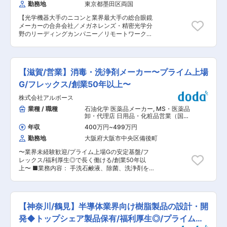
ており、業界未経験者でも安心して成長できる環
勤務地
東京都墨田区両国
・お客様対応・接客 ・給油や各種サービスのご案
境です。 ■想定されるキャリアパス 入社後はグ
内／タイヤ・オイルなどの提案 ・店舗内設備の管
ローバル営業担当として活躍し、将来的には海外
【光学機器大手のニコンと業界最大手の総合眼鏡
理・メンテナンス ・アルバイトスタッフの育成
駐在やマネジメントへのキャリアアップも目指せ
メーカーの合弁会社／メガネレンズ・精密光学分
・シフト管理／在庫管理／売上管理／安全管理 ■
ます。 ■当社の魅力 デクセリアルズでは６つの
野のリーディングカンパニー／リモートワーク可
入社後の流れ 入社後は約3か月間の研修を実施。
コア技術を生かしながら、世の中のニーズを先取
／年休128日／フレックス制】 ◆業務内容： 国内
その後は店舗で実務経験を積みながら、段階的に
りした独自性の高い製品開発をしています。当社
の眼鏡販売店への眼鏡レンズの提案型営業をご担
店長を目指していただきます。 必要な資格は会社
の製品は、スマートフォンをはじめノートPCや
当いただきます。 ◆職務内容： 眼鏡業界でチェ
負担で取得可能。未経験分野があっても学べる環
タブレットPC、薄型テレビなど、みなさんの身
ーン展開している販売店へ営業活動をするチーム
境が整っています。 ■この仕事で得られるもの ◎
【滋賀/営業】消毒・洗浄剤メーカー〜プライム上場
近にあるものにも多く使われており、ニッチな市
です。担当店と信頼関係を築きながら一緒にビジ
接客経験を無駄にしない転職 飲食店や小売店で培
場で高い世界シェアを誇ります。 変更の範囲：会
ネスを作っていく営業スタイルです。 個人のパフ
G/フレックス/創業50年以上〜
った ・接客力／コミュニケーション力 ・スタッ
社の定める業務
ォーマンスを最大限生かしつつ、チームとしても
フ教育経験 ・シフト管理経験 をそのまま活かせ
株式会社アルボース
カバーし一緒にプロジェクトを進めていきます。
ます。 ■安定企業で長く働ける安心感 当社は出
＜1日の行動例＞出社後、メールや準備を済ませ
業種 / 職種
石油化学 医薬品メーカー
,
MS・医薬品
光興産グループの一員。地域インフラを支える事
て訪店を行い帰社。お客様等の対応や日報（メー
卸・代理店 日用品・化粧品営業（国
業のため、景気に左右されにくい安定した事業基
ル）提出後退社。業務の効率上、直行直帰もあり
内）
盤があります。 「最後の転職にしたい」そんな方
年収
400万円
~
499万円
ます。 ◇担当顧客：80 - 100店舗程度（担当エ
にも選ばれています。 ■店舗運営を学びながら管
勤務地
大阪府大阪市中央区備後町
リアは関東になります。） ※アクティブとインア
理職を目指せる 接客だけではなく、売上管理やス
クティブの店舗含めの店舗数になります。 ◆配属
タッフマネジメント、店舗運営など幅広いスキル
〜業界未経験歓迎/プライム上場Gの安定基盤/フ
部署： 営業組織は大手チェーン店を担当する組織
を習得できます。 将来的には店長や管理職として
レックス/福利厚生◎で長く働ける/創業50年以
と独立店舗を担当する組織に分かれており、本ポ
活躍することも可能です。 ■サービス業でもしっ
上〜 ■業務内容： 手洗石鹸液、除菌、洗浄剤を
ジションは大手チェーン店を担当する組織(11名)
かり休める環境 年間休日121日。 サービス業経験
商材としたスーパーマーケットや学校、官公庁、
への配属となります。 ◆入社後の流れ： 製品の
者からは「休日数の多さに驚いた」という声もあ
病院等への営業です。 ルート営業が中心ですが、
知識などを覚えていただきながら、先輩社員とペ
ります。 仕事もプライベートも大切にしながら働
代理店との同行にて新規商談も行います。 単に物
アになってOJTで業務に慣れていただきます。新
けます。 変更の範囲：会社の定める業務
を売るのではなく、顧客ニーズを引き出す戦略的
規開拓は少なく、既存お客様の深耕営業がメイン
【神奈川/鶴見】半導体業界向け樹脂製品の設計・開
な営業です。 ■業務の特徴： 営業先は大きく分
になります。 ◆キャリアパスについて： 社内環
けると3つあり、 スーパーマーケットのバックヤ
発◆トップシェア製品保有/福利厚生◎/プライム上
境の状況にもよりますが、営業所内での異動やマ
ード、外食産業、受託給食などを対象とした「食