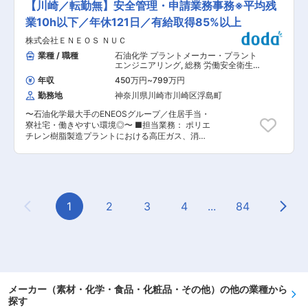
キ、有機顔料、PPSコンパウンドで世界トップシ
【川崎／転勤無】安全管理・申請業務事務※平均残
バル会議へ参加可能。外資系企業ならではの幅広
を担当いただきます。(交代勤務となります) ■業
ェアの総合化学メーカーです。また、1980年代か
いキャリア形成を実現できます。 変更の範囲：会
務内容 ・成形作業、立上げ、金型交換、進捗管理
業10h以下／年休121日／有給取得85%以上
ら欧米やアジアへ積極的な事業展開を進め、現
社の定める業務
(交替勤務となります) ■研修・育成 基本的には現
在、DICグループは世界の60を超える国と地域に
株式会社ＥＮＥＯＳ ＮＵＣ
場でのOJTにて育成予定となっております。 ■当
おいてグローバルに事業展開しています。現在、
社の特徴： 【県内トップクラスのプラスチックメ
業種 / 職種
石油化学 プラントメーカー・プラント
それぞれの製品・技術がグローバル市場での確固
ーカーとしての安定基盤！】 企画・開発・生産の
エンジニアリング
,
総務 労働安全衛生
たる地位を築き、DICグループは「印刷イン
一貫体制によりお客様の多様なニーズにお応えす
（EHS・HSE）
キ」、「有機顔料」、「PPSコンパウンド」で世
年収
450万円
~
799万円
ることで、開発提案型パートナー企業として高い
界シェア1位を誇っています。 変更の範囲：会社
勤務地
神奈川県川崎市川崎区浮島町
信頼を獲得しています。 【働き方・福利厚生◎】
の定める業務
年間休日120日（土日休み）、平均有給取得日数
〜石油化学最大手のENEOSグループ／住居手当・
14.0日、男女ともに産休育休取得実績ありと働き
寮社宅・働きやすい環境◎〜 ■担当業務： ポリエ
やすい環境が整っています。長期就業する社員が
チレン樹脂製造プラントにおける高圧ガス、消防
多いことも特徴です。※平均勤続年数16.6年 ■ト
を主とした官庁対応業務をご担当いただきます。
ピックス： （1）プラスチック製品の「企画〜開
■業務詳細 ・高圧ガス製造設備、危険物取扱設備
発〜生産」まで一貫対応 ・設計・金型製作・成
に関わる各種申請、交渉 ・その他の法令に関わる
形・組立までを一貫体制で行える総合メーカー ・
各種申請、交渉 ・各種申請業務に必要な申請書類
顧客ニーズに応じた提案型の開発が強み （2）射
の精査・作成サポート ・官庁への申請要否確認/
出成形・押出成形を軸にした高い技術力 ・大型〜
法規確認 ・その他官庁報告書類(定期報告書類含
1
2
3
4
...
84
精密まで対応できる多様な成形設備・技術を保有
Previous Page
Next
む)の取りまとめならびに提示 ・災害発生時の官
・透明樹脂や高難度製品など、高品質・高精度な
庁対応 など ■魅力 ◎安全と法令順守の最前線
製造が可能 （3）自動車・医療・住宅など幅広い
で、プラント操業を支える仕事のため、高い専門
業界に展開 ・自動車部品、医療機器、住宅設備な
性を身につけられる官庁対応ポジション ◎社会イ
ど複数分野に製品供給 ・景気変動に強い分散型の
ンフラ・ものづくりを支える責任とやりがいがあ
事業ポートフォリオ （4）技術革新と環境対応へ
り、社内外をつなぎながら、工場運営の根幹に関
の積極的な取り組み ・薄型軽量化やコスト削減、
われるためスキルアップにも繋がります ■組織構
環境負荷低減に貢献する製品提案 ・新技術開発や
メーカー（素材・化学・食品・化粧品・その他）の他の業種から
成： 11名（内訳）グループマネージャー（60代
SDGsへの対応も重視 変更の範囲：会社の定める
探す
男性） ┗60代5名、50代2名、40代1名、30代2
業務