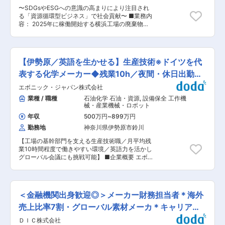
も段階的にお任せします。 ■募集背景 当社は
拠点を誇る、大手素材・化学メーカーです。海外
〜SDGsやESGへの意識の高まりにより注目され
2030年ビジョン実現に向け、電子部品事業、電
売上高比率は約79％と、グローバルな事業展開が
る「資源循環型ビジネス」で社会貢献〜 ■業務内
子・電気機器事業、ケミカル事業を中心とした事
進んでいます。全売上の約60％が世界トップクラ
容： 2025年に稼働開始する横浜工場の廃棄物発
業成長を加速しています。その成長戦略の一つと
スシェア製品。化学技術を駆使し、社会になくて
電焼却施設のオペレータスタッフとして施設の運
して、M&Aおよび資本業務提携による非連続の成
はならない価値ある製品群を、世界に提供し続け
転などをお任せします。 ■具体的には： ・焼却
長を掲げております。 2023年に新設された事業
ています。 変更の範囲：会社の定める業務
施設や発電設備の運転管理 └焼却炉の管理・制
企画室では、インオーガニック成長を強化できる
御・操作など ・設備点検 └焼却炉等設備の点検・
体制構築を進めています。単なる人員補充ではな
【伊勢原／英語を生かせる】生産技術※ドイツを代
燃料や薬品の管理など ・安全衛生保全活動 など
く、社内にない視点や新たな発想を取り入れるた
※業務は3名のチーム体制で行います。 ※業務のマ
表する化学メーカー◆残業10h／夜間・休日出勤原
めの増員採用となります。 ■組織構成 事業企画
ニュアル化や安全管理に関する提案書を作成した
室には管掌役員含め計3名が所属しています。
則無
エボニック・ジャパン株式会社
り、裁量を持って自主的な働き方も可能です。 └
2023年発足の比較的新しい組織であり、業務プ
各社員が作成した提案が実際に採用されると、賞
業種 / 職種
石油化学 石油・資源
,
設備保全 工作機
ロセスや運営体制も現在進化の途中にあります。
金がもらえる制度があります。 ■組織構成： 工
械・産業機械・ロボット
そのため、整った環境で業務を行うというより
場には24名程度が配属予定です。（工場長1名、
も、自ら考えながら組織づくりにも関与いただけ
年収
500万円
~
899万円
グループ長3名、焼却施設オペレータ12名、その
るフェーズです。 ■当ポジションの魅力 ・経営
勤務地
神奈川県伊勢原市鈴川
他7名）新設の部署となります。 ■キャリア： ゆ
に近い立場で事業成長を推進できる ・ M&A未経
くゆくは班長、リーダーといった現場のマネジメ
験からチャレンジ可能 ・ 新しい組織を創るフェ
【工場の基幹部門を支える生産技術職／月平均残
ントへの挑戦も可能です。業務の習得度合いなど
ーズ ・ 一気通貫で案件に関われる 変更の範囲：
業10時間程度で働きやすい環境／英語力を活かし
を段階的に評価し、社内試験制度など自身のスキ
会社の定める業務
グローバル会議にも挑戦可能】 ■企業概要 エボ
ルを把握できる体制があります。 ■入社後： 配
ニックジャパンは、世界的なスペシャリティケミ
属先となる横浜工場の新プラントは11月竣工予定
カルメーカーグループの日本法人です。高機能材
のため、入社後は安全作業や作業標準書の理解、
料分野で高い技術力を有し、伊勢原工場では安定
オペレータに必要なスキルや経験を備える研修を
した生産体制と安全性の両立を追求しています。
行います。業務に必要な資格の支援も行っており
＜金融機関出身歓迎◎＞メーカー財務担当者＊海外
■採用背景 設備保全体制の強化と生産性向上を目
ます。 ■働き方： ・4直3交替：16日間で1サイク
的とした増員採用です。設備更新や改善活動を継
売上比率7割・グローバル素材メーカ＊キャリアパ
ル（実働7時間10分、休憩80分） 朝勤（4日）→
続的に推進するため、機械・電気の知見を有する
休→夜勤（4日）→明休→休→夕勤（4日）→休 ※
ス充実
ＤＩＣ株式会社
技術人材を迎え、組織力強化を図ります。 ■業務
勤務終了から翌日の勤務開始までの時間を「11時