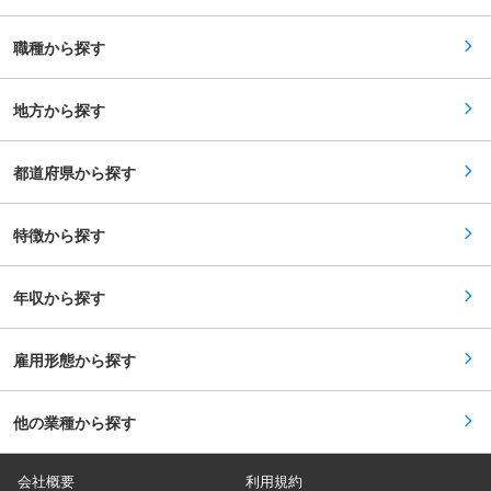
名、派遣社員1名 ■当社の強み 当社はENEOSグル
ープの中堅石油化学会社です。電線材料で国内5
割のシェアがあり、世界で三つの指に入る優位性
職種から探す
を持つ企業になります。海外展開として中国、東
南アジア、中東に進出をしており、高品質を理由
に選ばれ続けております。ニッチな業界ではあり
地方から探す
ますが業界内で非常に高い地位を有し、安定性は
抜群です。 ■ENEOSグループ 総合エネルギー企
業として、エネルギーの安定供給と有効活用を通
じて、持続可能な経済・社会の発展に貢献してお
都道府県から探す
ります。ダントツのマーケットリーダーへの飛躍
とグローバル市場でのプレゼンスの確立を目指し
ております。 変更の範囲：会社の定める業務
特徴から探す
年収から探す
雇用形態から探す
他の業種から探す
会社概要
利用規約