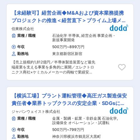
PRおよび折衝 ※製品開発・生産支援がメイン業務
ます。 変更の範囲：会社の定める業務
す。ご経験や勤務地に応じて、配属ポジションを
ですが、必要に応じて技術サービスの業務もご対
ご提案します。 ＜プラントエンジニア（機械・電
応いただきます。 ※新規品番の立ち上げ時など、
【未経験可】経営企画◆M&Aおよび資本業務提携
気・建築）＞ ◎設備設計 ・新規導入あるいは改造
1か月前後の長期出張が発生する可能性がありま
するプロセス/機器の基本設計 ・設備の改善策に
プロジェクトの推進＜経営直下＞プライム上場メー
す。 ■キャリアパス： 設計開発のみでなく、生
ついて、生産部との打ち合わせ、計画立案、基本
産支援や顧客への技術サービスなど多様な業務経
カー
伯東株式会社
設計 ・設計したプロセス/機器導入のための設備
験を積むことができる環境です。また将来的なマ
投資計画の立案、実行、進捗管理 ・機械/電装計
業種 / 職種
石油化学 半導体
,
経営企画 事業企画・
ネジメント職への挑戦含め、新卒入社・中途入社
装機器の仕様検討、設計・図面の作成 ・現場工事
新規事業開発
問わず、社員がのびのびと活躍できる環境も整っ
の安全、品質、工事管理 ◎設備管理 ・安定生産を
ています。 ■将来性、魅力点： ・発電、石油化
年収
500万円
~
899万円
維持するための設備管理計画の作成、管理 ・機器
学、建材、半導体、自動車、航空宇宙等、幅広い
勤務地
東京都新宿区新宿
トラブル発生時のトラブルシューティング ・現場
業界と取引をしており、各分野で高いシェアを獲
工事の安全、品質、工事管理 ＜勤務地＞ ・鹿島
得している製品を保有しております。特定業界へ
【売上規模約1,812億円／半導体製造装置など最先
事業所（茨城県神栖市東和田36） ・岡山事業所
の依存度が少ないことや、ニッチではあるが社会
端産業を支える事業を多角的に展開／エレクトロ
（岡山県岡山市南区海岸通1-2-1） ・倉敷事業所
に不可欠な製品を供給していることから、景気や
ニクス商社×ケミカルメーカーの両軸で業績安定
（岡山県倉敷市玉島乙島7471） ・鶴海事業所
業界不振に左右されにくく、長期就業がかないま
／在宅可／残業10H】 ■仕事内容 経営層や事業部
（岡山県備前市鶴海4342） ・新潟事業所（新潟
す。 ・半導体および省エネ、脱炭素などの環境分
門、外部アドバイザー（金融機関・証券会社・コ
県胎内市倉敷町2-28） ■働き方・福利厚生：
野といった成長市場向けの製品開発、供給にも注
ンサルティングファーム等）と連携しながら、
・有給休暇取得率：85％（2024年度） ・離職
力しております。特にクリーンな製造環境が求め
M&Aおよび資本業務提携プロジェクトの推進を担
率：1.48％（2024年度／株式会社クラレ単体）
【横浜工場】プラント運転管理◆高圧ガス製造保安
られる半導体工場向けに同社の得意領域である
っていただきます。 ・伯東グループおよび各事業
・中途採用比率：58.6%（2024年度） ・各種手
「断つ・保つ」技術を活かした高機能製品を供給
の理解 ・上長とのOJTによるM&Aプロセス習得
責任者◆業界トップクラスの安定企業・SDGsに貢
当あり： 住宅手当（支給要件有）、単身赴任手
しており、事業将来性が高く、長期就業が叶いま
・外部アドバイザー持ち込み案件の検討 ・ロング
当、時間外手当、高速道路通勤補助制度（支給要
献
ジャパンウェイスト株式会社
す。 変更の範囲：会社の定める業務
リスト・ショートリスト作成 ・シナジー検討 ・
件有）、ほか ・独身寮（個室）※応相談 あり ・
各種会議体向け資料作成 将来的には、クロスボー
業種 / 職種
金属・製綱・鉱業・非鉄金属 石油化学
,
様々な福利厚生サービスに使えるカフェテリアプ
ダー含めたソーシング、デューデリデンス、クロ
設備保全 オペレーション・試運転
ランあり ・遠方から転居を伴う入社の場合、転
ージングまでの一連のM&A対応推進、資本業務提
居・住宅に関する支援あり （社内規定に準じる）
年収
500万円
~
799万円
携案件推進、クロスボーダー案件対応、経営陣向
■当社について： 1926年創業、売上高8,268億円
勤務地
神奈川県横浜市鶴見区大黒町
け提案・報告、事業投資および新規事業検討など
（2024年度）、世界32カ国・地域に100以上の