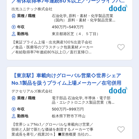
／有休取得率7年連続80％以上／ワークライフバラ
業、発泡剤事業、高機能ポリマー事業などグロー
でも飲料用途への再利用を実現しています。従来
バルに事業展開を進めております。
ンス◎
出光ユニテック株式会社
のマテリアルリサイクルでは困難だった「ボトル
toボトル」の完全循環を可能にし、環境負荷低減
業種 / 職種
石油化学
,
原料・素材・化学製品営業
と資源循環の両立を達成。SDGsへの関心が高ま
（国内） 原料・素材・化学製品営業
る中、世界的飲料メーカーからの需要が急増して
（海外） その他消費財営業（国内）
年収
450万円
~
549万円
おり、グローバル市場での存在感を高めていま
勤務地
東京都港区芝（４、５丁目）
す。 ■業務内容： ・同社のケミカルリサイクル
プラント製造設備の装置(解重合装置・重合装置・
【東証プライム上場・出光興産100%出資子会社
蒸留・熱交換器等)を中心とした設備トラブル対
／食品・医療等のプラスチック包装素材メーカー
応、設備メーカーとの折衝、物品管理などプラン
／有給取得率7年連続80%以上◎／直行直帰◎／年
トに関わる設備保全業務全般を実施いただきま
休123日／残業20H】 パッケージメーカー、食
す。 ・また、保全計画の立案から実施管理(実施
品・医療メーカー、流通企業などに、シートまた
は外注業者)、保全改良計画の立案・推進・業務管
はフィルム、ジッパーテープの法人向けの営業提
理をお任せします。 ■強み： 当社の最大の強み
案をしていただきます。 ■詳細業務： ・既存顧
は、世界で唯一の「ボトルtoボトル」ケミカルリ
【東京駅】車載向けグローバル営業◇世界シェア
客＜加工メーカーや食品メーカー＞へのルートセ
サイクル工場を商業稼働している点にあります。
ールス ・既存顧客への新規需要開拓 ・新規顧客
No.1製品を扱うプライム上場メーカー／在宅併用
PET樹脂の需要は1997年の25.2万トンから2023
開拓 ※大手企業多数・既存顧客への新規提案が中
年には78.5万トンへと約3.1倍に拡大しており、今
デクセリアルズ株式会社
心となり、1人あたりの担当社数は30社程度とな
後も持続的な成長が見込まれます。原材料価格の
ります。 また提案にあたり、社内の開発部門・工
業種 / 職種
電子部品 石油化学
,
半導体・電子部
高騰や環境規制の強化により、リサイクル技術の
場との連携も発生いたします。 ■出張頻度： 出
品・エレクトロニクス製品営業（海
競争力は一層高まっており、当社の技術はその中
張エリアは関西圏、四国地方、中国地方、担当商
外） 原料・素材・化学製品営業（海
でも圧倒的な優位性を誇ります。ESG対応を重視
年収
500万円
~
999万円
外）
品によっては九州地方・関東への出張もありま
する企業との連携も進み、事業拡大の機会が広が
勤務地
栃木県下野市下坪山
す。基本は日帰りの出張で、宿泊を伴う出張は月
っています。 ■特徴： ・同社は役職定年を設け
1回程度です。 ■組織構成： 30代をメインに4名
ておらず、年齢によって年収が下がることはあり
【世界シェアNo.1／グローバルな車載向け営業／
のチームとなります。 ■就業環境： ・月平均残
ません。そのため退職まで年収をキープ、昇給す
技術と人財で新たな価値を創造するメーカーで事
業時間20時間 ・年間休日123日 ・有休取得率7年
ることが可能です。 ・所属工場は当グループのコ
業成長を牽引／残業20ｈ】 ■業務概要 当社の車
連続80％以上 ・週1回程度のリモートワーク相談
ア技術を有しており、世界中から新技術を取り入