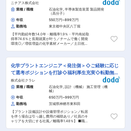
ーケティング部への異動など、その他部署にチャ
場◆
ニチアス株式会社
品関連分野」、 学校、官公庁、工場などを対象と
レンジすることができます。もちろん当ポジショ
する「一般事業所分野」、 病院、医院、医療機器
業種 / 職種
石油化学
,
半導体製造装置 製品開発
ンでスキルを磨いていただき、将来的にはマネジ
メーカーを対象とする「医療関連分野」です。 営
（高分子）
メント職に就くことも可能です。 ◆メディア掲載
業の際には社用の車・社用携帯電話を使用して頂
情報（テレビ東京）： ・テレ東Biz：
年収
550万円
~
899万円
きます。 担当先は、基本的にエリア毎にわかれて
https://youtu.be/gxtwPPdtwkw ・TOKYO MX：
勤務地
東京都中央区八丁堀
いますが、顧客に応じてエリアに関係なく担当い
https://youtu.be/RaXuRQsIxuE ◆企業概要： 同
ただくこともあります。 ■組織風土： 中途入社
社は、2000年1月1日、株式会社ニコンおよびエ
【平均勤続年数14.0年・離職率1.9％・平均有給取
率が全体の約4割いる環境です。文理問わず未経
シロール・インターナショナル（フランス）両社
得率74.6％と長期就業が叶う／チームで働く開発
験で入社し、活躍している方が多くいます。 他拠
の強い意思によって、グローバルに展開するメガ
環境◎／増収増益の化学素材メーカー／土日祝
点や関係各部署との連携も少なくない事や、営業
ネレンズメーカーとして設立しました。精密光学
休】 ■ポジション概要： 創業から130年間磨きを
としても協調性を重んじる社風となっています。
分野のリーダーである「ニコン」と世界のメガネ
かけてきた「断つ・保つ」の独自技術を応用し、
■特徴・魅力： ◎東証プライム上場の日本精化株
レンズのリーダーである「エシロール」が共に手
クリーンな製造環境が求められる半導体・電子デ
式会社のグループ会社として同社は「きれいをク
を組み、研究開発、製造、販売のあらゆる面で相
バイス産業向けに高機能部材を供給しておりま
リエイト」をスローガンに、洗浄・殺菌・消毒な
化学プラントエンジニア＜発注側＞◇ご経験に応じ
乗効果を発揮し、グローバルに事業を展開してい
す。本ポジションでは半導体工場や製造プロセス
ど衛生に関する業務用製品と衛生管理システムを
ます。 変更の範囲：会社の定める業務
に使用される『ふっ素樹脂』を用いた部材の設
て選考ポジションを打診◇福利厚生充実◇転勤無し
販売・提供しています。 中でも「アルボース石鹸
計〜量産移管までの工程をご担当いただきます。
液」のシェアは業界トップクラスを誇っており、
選択可
株式会社クラレ
■業務詳細： 単なる材料・部材の供給にとどまら
認知度・信頼度の高い製品ラインナップを持つ企
ず、顧客が仕様や設計を検討する段階から参画
業種 / 職種
石油化学
,
設計（機械） 施工管理（機
業です。 ◎品質と信頼高いブランド力ある製品：
し、個別仕様品のニーズに応じた製品開発を行っ
械）
生産設備は単に製品をつくるのではなく設計から
ています。 ◇製品開発 ・DR（設計審査会）に基
製造、検査、出荷に至る各工程で優れた品質を生
年収
650万円
~
999万円
づく開発業務（設計〜試作〜量産移管まで） ・
み出すものと考え、ハード、ソフトにわたる医薬
勤務地
茨城県神栖市東和田
FMEAに基づく試作評価（設計検証、仮説検証、
品の生産管理システムであるGMP、品質管理シス
性能評価など、試作からデータ取得・評価まで）
テムの国際標準規格であるISO9000シリーズを意
【プラント設備設計や設備管理ポジション／転居
・CAD設計製図 ◇生産支援業務 ・既存生産品の
識した品質管理を行なっています。 ◎長年、学校
を伴う場合は引っ越し費用の補助あり／社員のキ
生産性向上や不良低減 ・製造管理業務の効率化支
現場や給食センター、その他スーパーマーケット
ャリアを大切にする社風／離職率1.48％】 ■職務
援（システム導入やスマートファクトリ推進にお
市場等での手洗石鹸、洗浄剤のシェア5割以上を
内容： 当社にて、各事業所のプラントエンジニア
ける技術支援） ◇技術サービス 顧客対応、技術
誇ることからその製品力の高さを伺うことができ
を募集します。本求人は、オープンポジションで