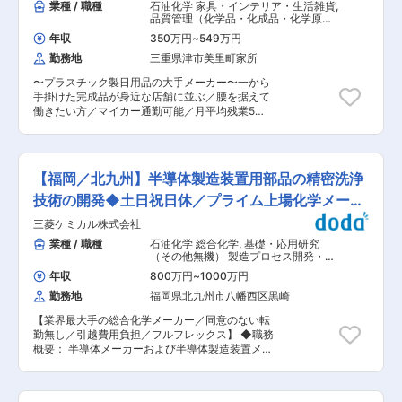
業種 / 職種
石油化学 家具・インテリア・生活雑貨
,
品質管理（化学品・化成品・化学原料
など） 品質管理（加工成型品・樹脂・
年収
350万円
~
549万円
金属・鉄鋼・ガラスなど）
勤務地
三重県津市美里町家所
〜プラスチック製日用品の大手メーカー〜一から
手掛けた完成品が身近な店舗に並ぶ／腰を据えて
働きたい方／マイカー通勤可能／月平均残業5時
間/夜勤なし〜 ■業務内容： プラスチック製家庭
日用品を作る工場の工程品質管理に従事頂きま
す。 製造された製品が仕様通りかどうか確認し、
異常や変化点があった時には分析を行い、改善を
【福岡／北九州】半導体製造装置用部品の精密洗浄
実施、不良率の低減や不良品流出防止を計画およ
び実施いただきます。定期的に品質確認ができる
技術の開発◆土日祝日休／プライム上場化学メーカ
体制をとり、工程で不良が発生した時には社内で
ー
三菱ケミカル株式会社
発見・対処できる様に対策を行い、お客様のもと
へ不良品を出荷しない様にしていただきます。 ■
業種 / 職種
石油化学 総合化学
,
基礎・応用研究
業務詳細： ・プラスチック家庭日用品を作る工場
（その他無機） 製造プロセス開発・工
の工程品質管理 ・工程内の不良調査、分析 ・不
法開発（半導体・太陽光・液晶・LED
年収
800万円
~
1000万円
など）
良再発防止策の検討・決定、作業内容の徹底 ・作
勤務地
福岡県北九州市八幡西区黒崎
業手順の検討、手順書作成、作業現場への徹底 ■
入社後の流れ： OJTで先輩社員から学び、生産現
【業界最大手の総合化学メーカー／同意のない転
場の知識や業務内容を覚えていただきますので、
勤無し／引越費用負担／フルフレックス】 ◆職務
安心して業務に取り組むことができます。 ■扱う
概要： 半導体メーカーおよび半導体製造装置メー
製品： （例）キッチン用品・ダイニング用品・リ
カーの高度化・多様化する要求に応えるため、洗
ビング用品・サニタリー用品・ランドリー用品・
浄処方の設計・検証から、国内外拠点への技術展
バスルーム用品 など、 ■特徴： ・残業時間月
開、顧客との技術折衝までを一貫して担当いただ
平均5時間程度、原則土日休日のため、ワークラ