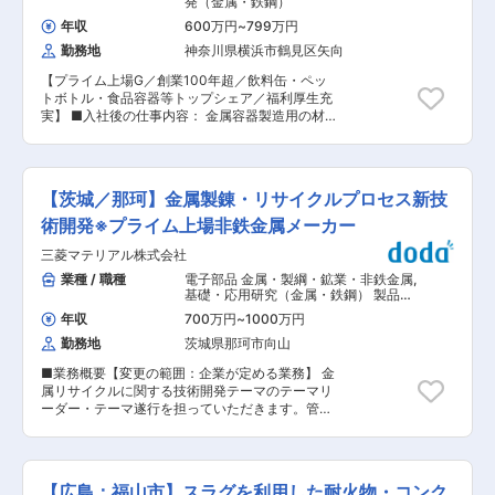
発（金属・鉄鋼）
販業務も担当していただきます。 3）事業部向け
年収
600万円
~
799万円
新商品設計、プロセス開発・製品立上業務 ・軟磁
勤務地
神奈川県横浜市鶴見区矢向
性メタル材料を用いたパワーインダクタ新商品の
開発、およびプロセス技術開発を担当していただ
【プライム上場G／創業100年超／飲料缶・ペッ
きます。 マーケット動向や顧客ニーズを捉えた新
トボトル・食品容器等トップシェア／福利厚生充
商品を創出し、最適な材料・プロセス技術を選択
実】 ■入社後の仕事内容： 金属容器製造用の材
し、設計・試作・評価・要素技術開発を行い、新
料（金属素材・樹脂ラミネート材分野）の開発業
商品の量産化まで行っていただきます。 ■当社に
務 ■具体的な業務内容： 今回募集するのは金属
ついて 当社は1950年に創業した電子部品メーカ
容器製造の基盤を支える金属素材及びラミネート
ーです。 コンデンサを始め、インダクタ、通信用
用合成樹脂の開発を担う重要なポジションです。
デバイス（FBAR/SAW）などの各種電子部品の研
【茨城／那珂】金属製錬・リサイクルプロセス新技
環境負荷低減やリサイクル素材の導入など、未来
究・開発、生産、販売に取り組み、グローバルに
志向のイノベーションにも挑戦いただけます。 ・
術開発※プライム上場非鉄金属メーカー
事業を展開しています。 当社は、お客様や社会の
アルミニウムやスチールなどの金属素材の特性向
ニーズに応える商品を提供するため、素材の開発
三菱マテリアル株式会社
上(素材メーカーとの共働)、加工技術の研究と改
から出発して製品化を行うことを信条としていま
良、金属に樹脂をラミネートした複合素材の試
業種 / 職種
電子部品 金属・製綱・鉱業・非鉄金属
,
す。 これにより、スマートフォンやタブレットな
作、評価、改良 ・具体的には、素材メーカーとの
基礎・応用研究（金属・鉄鋼） 製品開
どの電子機器や、IT・エレクトロニクス化が加速
材料設計検討、容器のラボ試験・実機試験、容器
発（金属・鉄鋼）
する自動車、情報インフラ・産業機器など、幅広
年収
700万円
~
1000万円
性能評価を実施頂きます。 ・特にリサイクル素材
い分野で高い評価をいただいています。 変更の範
勤務地
茨城県那珂市向山
の採用や、持続可能性を重視した環境配慮型素
囲：会社の定める業務
材・容器の開発推進いただきます。 ■期待する役
■業務概要【変更の範囲：企業が定める業務】 金
割： ・技術のリーダーシップ：新たな素材や塗料
属リサイクルに関する技術開発テーマのテーマリ
の開発プロジェクトを主導し、技術的な課題解決
ーダー・テーマ遂行を担っていただきます。管理
を図ること ・新規プロジェクトの推進：食品・飲
職として入社される方はご自身の研究のみなら
料メーカーのニーズをもとに、機能性や環境負荷
ず、プレイングマネージャーとして活躍いただく
低減を実現する新素材の開発 ・製造現場や顧客と
ことも期待しています。 将来、開発プロジェクト
の連携：製造プロセス改善や製品設計の最適化を
のマネージャー、金属事業の製造拠点の管理者な
進めるため、社内外の関係者と密に連携 ・市場の
【広島：福山市】スラグを利用した耐火物・コンク