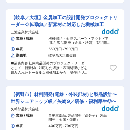
リアルの知恵」を活かし、世界の課題を解決して
sec=category_3 ◆採用背景 設備技術グループは
モータースポーツやトラック、バス、産業車両用
地球を笑顔にする。 ■配属先ミッション： 5年
現在、顧客からの引き合いに応じた既存製品の改
タイヤなど幅広く展開。国内の完成車メーカーは
後、10年後を見据えた新規事業創出活動を行って
良を進めている一方で、新規技術開発へのリソー
もちろん、世界有数のプレミアムカーにも新車装
おり、創造的な研究開発により、将来の中核とな
スを投下できていないため、特化した強みをお持
【岐阜／大垣】金属加工の設計開発プロジェクトリ
着されています。 変更の範囲：会社の定める業務
る新規商品・事業を生み出すことをミッションと
ちの方にご入社いただきたいと考えています。 ◆
しています。 ■職務内容： 金属系の機能性材料
ーダー◇転勤無／新素材に対応した機械加工
働き方 ・年休124日、土日祝休み（製造工場も土
と用途に合わせたプロセスについての研究開発テ
日祝日稼働なし）、残業時間は月13時間程度（全
三濃産業株式会社
ーマを遂行します。 材料設計からデバイス製品設
社平均）です。 ・住宅手当・地域手当・家族手
計、大学や企業との共同研究、関連学会やコンソ
業種 / 職種
機械部品・金型 スポーツ・アウトドア
当・子育て支援手当などの各種福利厚生も充実。
ーシアムへ参加します。また、研究成果を国内外
用品
,
製品開発（金属・鉄鋼） 製品開
永年勤続制度（5年毎）もあり、長期就労を叶え
の学会や論文などで発表することもあります。 入
発（非鉄金属）
られます。 ◆就業環境 ・配属となる設備技術グ
年収
550万円
~
799万円
社後は現テーマの実験計画、解析、結果まとめ、
ループは6名在籍中です。（男性5名、女性1名）
勤務地
岐阜県大垣市釜笛
報告が中心になりますが、数年後には自ら研究テ
キャリアパスとしてはスペシャリスト寄りのキャ
ーマを提案し、リーダーとしてチームを引っ張っ
リア形成をいただきつつ、将来的に管理職をお任
■業務内容 社内商品開発のプロジェクトリーダー
ていくことを期待しています。 ■業務の面白み／
せする可能性もございます。 ◆競合優位性 ・少
として、新素材に対応した溶接・表面処理などを
魅力： 自ら開発した材料やデバイスを顧客に提案
数精鋭の組織で意思決定スピードや上市までの速
組み入れたトータルな機械加工から、試作品づく
し、顧客やパートナー企業と協働して開発を行い
度が速いです。豊富な知見を持ち現場でのニーズ
りの設計・開発などをお任せします。 ■当社につ
ながら、社会のニーズに応える新しい商品を創出
をスピード感を持って新製品開発をし、特許を取
いて： 当社は金属部品加工業を営んでおりまし
します。 三井金属のコア技術「トコトン材質を変
得、売り上げた利益を活かして研究開発費用も潤
て、創業52年となります。多品種小ロットでの生
える。トコトン形を変える。」を深化させ、10年
沢にするという好サイクルを実現しており、
産を行っており、技術力に関しては信頼頂いてお
後当社の核となる大きな事業の創出を目指してい
【裾野市】材料開発(電線・外装部材)と製品設計〜
2024年４月時点で知的財産権206件を保有してい
ります。主にMCとNCフライス、NC旋盤等を使
ます。 また、近年では「次世代エレクトロニク
ます。
った機械加工を行っており、主な素材は鉄、ステ
世界シェアトップ級／矢崎G／研修・福利厚生◎〜
ス」、「環境エネルギー」、「ライフサイエン
ン、アルミを扱っています。社内で溶接、塗装を
ス」領域における地球規模の課題解決に取り組
矢崎部品株式会社
行うことができ、また外注先での表面処理や更な
み、大きな社会問題に貢献できます。 ■キャリア
る加工等を行い、付加価値を上乗せして、ワンス
業種 / 職種
自動車部品
,
製品開発（高分子） 製品
ステップイメージ： 初任地は埼玉県上尾市の総合
トップ納品できることを強みとしています。ま
開発（金属・鉄鋼）
研究所に配属となります。 将来的には研究開発だ
た、営業担当者が先方の現場に出向き、受注する
けでなく、ご自身の希望・適性に併せて企画やマ
年収
400万円
~
799万円
内容により良い案を提案できる、図面通りにただ