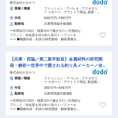
心とした教育を行います。そこで製品知識やシス
ｈ〜
株式会社がまかつ
カーを含む民間企業を始め、大学、公的研究機関
テム、当社内の用語について学びます。その後
等多岐に渡ります。 ※状況によって上記プロジェ
業種 / 職種
ファッション・アパレル・アクセサリ
OJTにより業務を一つずつ覚えます。 ■働く環境
クト以外にアサインとなることがございます。 ■
ー スポーツ・アウトドア用品
,
基礎・
について： 豊富な福利厚生制度…食堂利用補助、
株式会社テクノプロの魅力： 当社は業界大手テク
応用研究（金属・鉄鋼） 製品開発（金
独身寮・社宅制度、産休・育休制度（利用実績多
年収
600万円
~
799万円
属・鉄鋼）
ノプロの化学・バイオ分野に特化した社内カンパ
数あり、男性の実績もあり）、フィットネスクラ
勤務地
兵庫県西脇市郷瀬町
ニーです。民間企業、大学、公的研究機関等に対
ブ、リフレッシュ休暇、看護・介護休暇、定年退
し人材提案や受託研究を通して研究開発部門での
職前事前研修等、福利厚生・職場環境整備を徹底
〜年間休日126日・残業20hで働き方◎／圧倒的な
業務支援を展開しています。 （1）充実した 研
しています。 ■当社の魅力： 同社は世界44ヶ国
ブランド・知名度を誇る釣り具のトップメーカ
修・サポート制度 1800以上の各種研修プログラ
に拠点を有し、世界中の完成車メーカーをお客様
ー〜 ■職務内容：釣具の研究開発・解析業務をお
ムがあり、同社の研究員の方（元大学教員）によ
とするグローバルサプライヤーです。主力製品の
任せします。 具体的には… ・試験器や計測器を使
る実践形式の研修もございます。 在職中の学位取
ワイヤーハーネスは、クルマの神経や血管のよう
用した測定／分析／解析 ・企画課や製造課と連携
得を支援する「社会人博士制度」もございます。
なものであり、微細かつ繊細な部分に関する日本
した新製品の開発業務 ・試験治具の構想／設計／
（2）働き方・福利厚生 全社平均残業5.4時
の技術あるいはメーターの正確性、デザインセン
製作 ■当ポジションの魅力： 技術開発課という
間、土日祝休の働き方で、仕事・プライベートを
【兵庫・西脇／第二新卒歓迎】金属材料の研究開
ス等についても海外から高い評価を集めていま
部署名ではありますが、研究開発内容に特化して
両立させやすい環境です。 ■キャリア 入社後は
す。 変更の範囲：会社の定める業務
おり試験器や計測器を使った測定／分析および解
発・解析〜世界中で愛される釣り具メーカー／休日
経験と希望に考慮してプロジェクト先の研究開発
析業務がメインになります。ひとりで全て対応す
員として就業いただきます。プロジェクトは数年
126日〜
株式会社がまかつ
るため、材料、統計処理等の幅広い分野の知識と
ごとに変わるため、様々な研究分野に関わること
スキルが身に付きます。ときには試験治具や試験
業種 / 職種
ファッション・アパレル・アクセサリ
が可能です。また、同じプロジェクトに長期に携
器の構想／設計／製作も行うことがあります。 チ
ー スポーツ・アウトドア用品
,
製品開
わる社員もいます。将来的にはプロジェクト先で
ームプレイをする場合もありますが、上述の通り
発（金属・鉄鋼） 分析・解析・測定・
の就業形態のみならず、自社ラボでの研究開発や
年収
350万円
~
549万円
各種評価試験（化学）
1人で全ての作業を行う場合が多いため非常にや
研究開発員のサポートにも挑戦可能です。 ■各種
勤務地
兵庫県西脇市郷瀬町
りがいがあります。職場メンバーの得意分野が分
制度 ＜評価制度＞ 適正な評価を実施する体制が
かれているため技術サポートは得られる環境で
あります。プロジェクト先評価と当社基準に基づ
〜年間休日126日・残業20hで働き方◎／圧倒的な
す。 ■当社の製品： 当社の釣鈎（つりばり）
き社員を評価します。評価項目は社内公開されて
ブランド・知名度を誇る釣り具のトップメーカ
は、全国の釣具店でほぼ確実に販売されていま
おり納得度の高い評価となっています。 ＜社会人
ー〜 ■職務内容：釣具の研究開発・解析業務をお
す。GAMAKATSUブランドは釣具の市場において
博士制度＞ 在職中の学位取得を支援する制度で
任せします。 具体的には… ・試験器や計測器を使
圧倒的な知名度があり、名だたるプロとスポンサ
す。受験料・授業料まで会社が全額負担し受講期
用した測定／分析／解析 ・企画課や製造課と連携