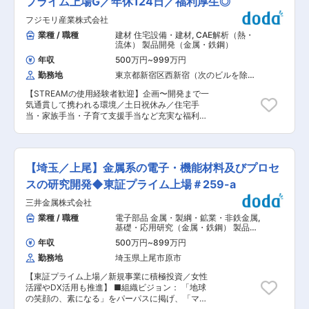
プライム上場G／年休124日／福利厚生◎
おり、創業当時から積み重ねた溶接・機械加工・
イヤ生産拠点への材料関連の技術支援 ・原料の品
組立等の技術の高度化を図ってきました。多くの
フジモリ産業株式会社
質保証活動 など ■やりがい： ・新規の原料サ
業種に共通するものづくりのノウハウとエンジニ
プライヤーの開拓により、タイヤ製造の供給安定
業種 / 職種
建材 住宅設備・建材
,
CAE解析（熱・
アリング手法を活かし、半導体・IT・医療・新時
化やコストダウンができ事業に貢献できます。 ・
流体） 製品開発（金属・鉄鋼）
代のグリーンエネルギー分野等に技術や製品を提
新規原料を商品に搭載することで、競合他社品を
供し国内外のイノベーションを下支えしていま
年収
500万円
~
999万円
凌駕するタイヤ性能を達成できます。 ・自身が担
す。創業当初から売上も右肩上がりで推移してお
勤務地
東京都新宿区西新宿（次のビルを除
当した材料が、商品となって、店頭で販売される
り、創業50周年にあたる2034年度には1000億円
く）
ため、達成感が感じられます。 ■キャリアパス：
の売上げを目指します。 変更の範囲：会社の定め
【STREAMの使用経験者歓迎】企画〜開発まで一
・3〜5年程度経験を積んだ後に適正を見た上で、
る業務
気通貫して携われる環境／土日祝休み／住宅手
工場／先行研究部門などへのキャリアパスを考え
当・家族手当・子育て支援手当など充実な福利厚
ております。 ■働き方・福利厚生： ・残業：月
生で長期就労可能／自社商材を持つ商社兼メーカ
20〜30h程度 ・出張：国内に月2回程度。経験を
ーで事業安定性◎】 ◆業務概要 新規技術開発を
積んだ後は、海外に2年に1回程度を予定。 ・独身
行うための体制強化として、流体解析関連業務で
寮や借り上げ社宅あり（自己負担13,500〜
活躍いただける人材を募集しております。ご経験
35,000円） ※入居条件あり ※入社に伴う引越費用
【埼玉／上尾】金属系の電子・機能材料及びプロセ
やスキル、希望に合わせてお任せする業務内容を
と転居時の移動費用（片道分）全額企業負担 ・福
決定していきます。 ◆業務詳細 ・流体解析関連
スの研究開発◆東証プライム上場＃259-a
利厚生サービスあり（ベネフィット・ステーショ
業務： 流体解析ソフト(STREAM等)を用いて検証
ン） ※有給消化日数：14.0日（2024年度） ■配
三井金属株式会社
を行い、新製品開発を行っていただきます。 当社
属部署： タイヤ第一材料部 └22名在籍 ＜概要＞
製品開発の特長は、工程の一部をお任せするので
業種 / 職種
電子部品 金属・製綱・鉱業・非鉄金属
,
タイヤに求められる社会的課題・商品力・コスト
はなく、企画〜設計〜試験検証〜生産まで一気通
基礎・応用研究（金属・鉄鋼） 製品開
競争力に適応するために、タイヤ用原材料の開発
貫で開発業務に携わることができる点です。 ◆扱
発（金属・鉄鋼）
を行っております。 関連する加工技術開発・生産
年収
500万円
~
899万円
う製品 空調用のダクトを対象としていただきま
設計を行いつつ、高品質で生産しやすく安全で安
勤務地
埼玉県上尾市原市
す。 保温や断熱による防火、防音などの機能を持
価な原材料の実用化と標準化を推進をしておりま
つダクトや、ダクト内や末端に設置される空気の
す。 ■当社について： 1917年設立、100年以上
【東証プライム上場／新規事業に積極投資／女性
流れを整えるチャンバー等を扱っています。 ※HP
の歴史を持つタイヤメーカーです。2025年度の
活躍やDX活用も推進】 ■組織ビジョン： 「地球
内の「設備資材」の項目
連結決算も過去最高の売上を達成しており、業績
の笑顔の、素になる」をパーパスに掲げ、「マテ
https://www.fujimori.co.jp/products/building_materials?
は右肩上がりです。乗用車用タイヤだけでなく、