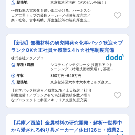
ネジメントなど様々なキャリアの可能性がござい
勤務地
東京都港区港南（次のビルを除く）
作るだけではないことも当社の強みだと思いま
ます。 変更の範囲：会社の定める業務
す。主要取引先はミズノテクニクス、東商（東レ
〜自動車の電装化を追い風に受ける、ハーネスシ
の設備メンテナンス等）、イビデンの主要3社が9
ェア世界トップの優良メーカー／研修制度充実／
割を占め、残り1割を10〜20社という構成で、大
寮・社宅、食事補助、厚生施設等の福利厚生充実
手の顧客を抱えており、収益性が高いのが特徴で
■所属チームの業務概要： 自動車用のワイヤーハ
す。
ーネスに使用される部材(電線・テープ・チュー
ブ・コルゲート)の製品設計、またそれらに使用す
る材料の開発を担っている部門です。 ■具体的な
【新潟】無機材料の研究開発☆化学バック歓迎☆ブ
仕事内容： （1）開発設計：取り扱い部材の仕様
検討を中心として、製品立ち上げまでに必要な関
ランクOK☆正社員☆残業5.4ｈ☆社宅制度完備
係業務を担当していただきます。 具体的には...製
株式会社テクノプロ
品仕様の検討と決定、原価企画、顧客との整合、
生産部門との量産品質基準の整合など。 （2）材
業種 / 職種
システムインテグレータ 技術系アウト
料開発：部材開発・設計者と連携して、新規材料
ソーシング（特定技術者派遣）
,
基礎・
の開発や材料調達の現地化を担当していただきま
応用研究（非鉄金属） 製品開発（金
年収
350万円
~
649万円
属・鉄鋼）
す。 具体的には...材料配合設計、材料設計のため
勤務地
東京都港区六本木六本木ヒルズ森タワ
の基礎検討、材料メーカーとの整合、製品形態に
ー（３５階）
てのラボスケール機による検証など。 ■当ポジシ
【化学バック歓迎☆／残業5.7h／土日祝休／社宅
ョンの魅力： ◎車載電装の「基盤を支える」材料
制度完備！／ブランク有でも活躍実績多数／様々
開発に携わることができます。 ◎顧客要求×量産
なプロジェクトに参画／キャリア支援制度充実／
性のバランスを取る高度な設計力が身に付けるこ
国内最大級技術アウトソーシング企業】 ■業務概
とが可能です。 ■部・チームの人数や雰囲気：
要【変更の範囲：会社の定める業務】 これまでの
・電線外装部材開発部：17名（男性:16名 女性:1
経験や希望を考慮し研究開発員としてプロジェク
名) ３つのチームで構成 ・チーム毎で課題に対
ト先で就業いただきます。プロジェクト先は多数
応するため、OJTにてしっかり仕事を教えます。
【兵庫／西脇】金属材料の研究開発・解析〜世界中
あり経験を生かして働くことが可能です。 【プロ
（経験がなくても１から仕事を覚えられる環境で
ジェクト実績】 ・半導体の生産技術開発 ・無機
から愛される釣り具メーカー／休日126日・残業20
す） ■教育体制： 入社後は1か月程度、座学を中
素材の分析業務 等 ※プロジェクト先は大手メー