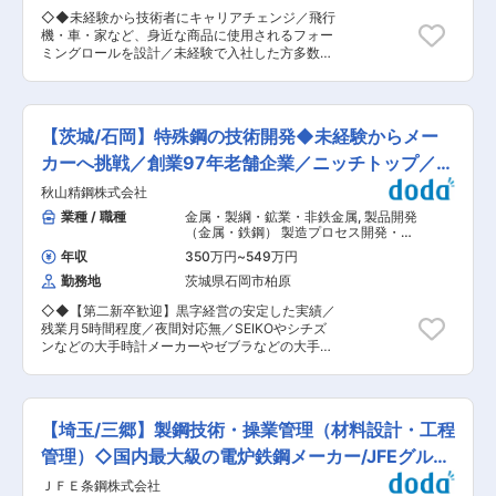
きます。 各テーマの全体は管理職で総合管理して
品は国内にとどまらず海外のユーザーからも高い
◇◆未経験から技術者にキャリアチェンジ／飛行
いきます。 ■具体的な業務内容 入社当面は既存
評価を得ています。 変更の範囲：会社の定める業
機・車・家など、身近な商品に使用されるフォー
事業の把握や情報収集を行い開発案件を管理して
務
ミングロールを設計／未経験で入社した方多数で
いただき、ゆくゆくは開発テーマを主導し顧客提
安心◎／残業月平均5〜10時間と働きやすさも叶
案と進捗管理を、 最終的には部門を統括し、人材
う◎／国内トップクラスシェア◆◇ ■業務内容：
育成と事業戦略を牽引いただくことに期待してい
フォーミングロールの設計及び作図をお任せしま
ます。 ■配属部署の組織構成/人員体制 部門全体
す。 ■業務詳細： ◇「フォーミングロール」と
で22名、うち今回の配属グループでは17名です。
【茨城/石岡】特殊鋼の技術開発◆未経験からメー
いう金属金型を、最初はCADでトレースすること
年齢層は20代前半〜40代後半で、平均年齢は33
から始めて、ゆくゆくは顧客のニーズに合わせ
カーへ挑戦／創業97年老舗企業／ニッチトップ／残
歳と若く、中途社員も3割ほど在籍しています。
て、自分で設計して世界で一つのオーダーメイド
若手社員が比較的多く和気あいあいとしながらも
業5H
秋山精鋼株式会社
品を作り出します。 ◇CADは未経験でもOKで
活気のある職場環境です。 ■期待する役割／ミッ
す。当社の設計部員もほとんどがCADを触ったこ
業種 / 職種
金属・製綱・鉱業・非鉄金属
,
製品開発
ション ・技術・市場情報を統合し、開発テーマを
とが無く、入社後に会社からセミナーに参加した
（金属・鉄鋼） 製造プロセス開発・工
自ら創出・判断いただくこと ・開発から顧客提案
り、仕事をしながら覚えていきます。 ■フォーミ
法開発（加工成型）（金属・鉄鋼・ガ
までを一気通貫で統率し、成果創出につなげるこ
年収
350万円
~
549万円
ラス）
ングロールとは： 〜飛行機や家、車、自転車、注
と ・国内外の関係部門・海外拠点との連携を主導
勤務地
茨城県石岡市柏原
射器、シャッターに使用される◎〜 フォーミング
し、組織力を最大化すること ・人材育成と仕組み
ロールはその名のとおり「ロール（回転）」する
づくりを通じ、持続的な事業成長を牽引すること
◇◆【第二新卒歓迎】黒字経営の安定した実績／
金型です。回転する複数のフォーミングロールに
変更の範囲：会社の定める業務
残業月5時間程度／夜間対応無／SEIKOやシチズ
帯状の鋼板を通すことにより、様々な形状を効率
ンなどの大手時計メーカーやゼブラなどの大手文
よく製造することが可能になります。 このように
具メーカーとの安定取引実績もあり◆◇ ■業務概
複数のフォーミングロールが機械に組み込まれて
要： 石岡工場にて、総合職で技術開発の業務をメ
使われます。回転するフォーミングロールがひと
インに担当していただきます。 鋼に求められる特
つひとつ作用し、隙間を通る鋼板が様々な形状に
性は、使用される製品の種類や形状、加工方法、
成形される仕組み、これを「ロールフォーミング
【埼玉/三郷】製鋼技術・操業管理（材料設計・工程
他部品との組み合わせ等により多種多様ですが、
（ロール形成）」といいます。 ■具体的な業務：
そこには完成品の性能や品質を大きく左右する重
管理）◇国内最大級の電炉鉄鋼メーカー/JFEグルー
・機械設計図面の作成・編集 ・顧客要望に基づい
要な要素が詰まっています。 【想定される業務】
た、設計コンセプトの構築 ・顧客との技術打ち合
プ
ＪＦＥ条鋼株式会社
同社オリジナル鋼材を中心とした製品に関して、
わせ ・解析ソフトによる設計分析作業 ■当社の