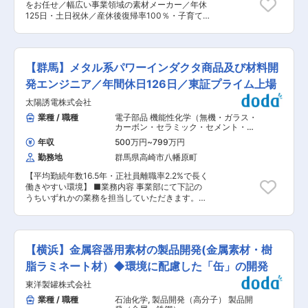
なく、頑張りは必ず繁栄される評価制度を確立し
をお任せ／幅広い事業領域の素材メーカー／年休
への影響把握 ・各種性能、生産性の要件への適合
ています。 ■同社について 同社は1968年の創業
125日・土日祝休／産休後復帰率100％・子育て
性確認 ・カーボンニュートラル、サーキュラエコ
以来、「技術者集団」として事業成長を続け、東
サポート制度充実／平均有給休暇取得日数15日／
ノミー実現に向けた金属材料領域の戦略立案およ
証プライム上場の安定性を誇ります。 派遣先メー
住宅手当等の福利厚生◎】 ■業務内容： ・新事業
び実行 ■部門ミッション： ◇自動車の車体で用
カーは700社以上。自動車関連から家電、精密機
立ち上げのための生産技術や原料の調達業務など
いる材料に関する先行開発を効率的に行う。 ◇開
器、半導体、工作機器、ソフト、医療、航空宇宙
・中国語を使用した通訳業務 ※ 通常業務として生
発中の車種に技術をより早く、よりアフォーダブ
【群馬】メタル系パワーインダクタ商品及び材料開
など業種も幅広く、大手有名メーカーとも多数取
産技術や調達などの業務に従事しますが、海外取
ルなコストで織込みを実現し、軽量化によって優
引があります。
引先とのやり取りの中で中国語を使用することが
発エンジニア／年間休日126日／東証プライム上場
れた燃費性能と軽快なハンドリングを実現させる
ありますので、ビジネスレベルの中国語が必要と
事に貢献する。 ◇クルマ製造時のボデー領域にお
太陽誘電株式会社
なります ※ 子会社の業務を兼務するかたちとなり
けるCO2排出量は、クルマの様々なシステムの中
ます。また、将来的な富山県内の子会社へ出向の
業種 / 職種
電子部品 機能性化学（無機・ガラス・
でも特筆した排出量となっている。カーボンニュ
可能性があります。 ■組織体制： 10名程度 ■業
カーボン・セラミック・セメント・窯
ートラル、サーキュラエコノミー実現に向け、技
務の魅力 ・0から工場立ち上げの業務に携われま
業）
,
製品開発（金属・鉄鋼） 製品開
術的な解を導出し、開発車に織り込みを行う事
年収
500万円
~
799万円
発（非鉄金属）
す ・グローバルな業務に取り組むことができます
で、マツダが地球環境と共存していく未来の創出
勤務地
群馬県高崎市八幡原町
■就業環境： ・土日祝休、年間休日数125日に加
に貢献する。 ■業務のやりがい： ◇材料は、デ
えてイベント休暇1日があり、比較的お休みを確
ザイン・安全性・走る歓びといった車の本質的価
【平均勤続年数16.5年・正社員離職率2.2%で長く
保しやすいです。 ・平日でもプライベートな時間
値を決定づける重要な役割を担っており、ものづ
働きやすい環境】 ■業務内容 事業部にて下記の
を確保しやすい環境です。 ・休日出勤が発生する
くりの中核に携わる事ができます。 ◇社内で金属
うちいずれかの業務を担当していただきます。
可能性がございますが代休を取得することが可能
材料の専門家として、多くの設計者から頼られる
1）次世代向け研究開発業務 ・次世代向けパワー
ですのでご安心ください。 ■同社の特徴： 1917
存在となります。 ◇責任の大きい仕事を通じて、
インダクタ新商品用の軟磁性メタル材料の開発。
年の創業以来、100年以上にわたって企業活動を
自身の成長と達成感を同時に感じることができま
マーケット＆技術トレンドからニーズを想定し、
継続しています。その途中には2002年の会社更
す。 変更の範囲：将来的に会社の定める全ての業
将来を見据えた次世代材料開発を担当していただ
生手続きという苦しい出来事もありましたが、取
【横浜】金属容器用素材の製品開発(金属素材・樹
務に配置転換の可能性あり
きます。 2）事業部向け商品企画開発業務 ・軟磁
引先の支援を得ながら2006年には更生法手続き
性メタル材料を用いたパワーインダクタ新商品の
脂ラミネート材）◆環境に配慮した「缶」の開発
を終結し現在に至っています。会社更生手続き後
企画、開発、商品化。 マーケット動向や顧客ニー
株主の100%が従業員となり、結果働く者たちが
東洋製罐株式会社
ズを捉えた新商品構想から、材料・プロセス技術
自分たちの進むべき道を主体的に選択できる体制
の開発そして商品化まで、幅広く事業化を推進。
業種 / 職種
石油化学
,
製品開発（高分子） 製品開
となりました。 変更の範囲：会社の定める業務
顧客への開発商品の提案、ニーズの吸上げ等、拡