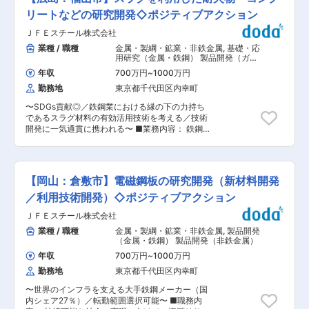
どを経験していただくことがあります。研究開発
変化への柔軟な対応：顧客のニーズを先取りし、
職のマネジメントのため、複数の開発案件が存在
リートなどの研究開発◇ポジティブアクション
競争力のある製品を設計、提案 ■業務の魅力、や
する場合はメンバーに助言ができることを期待し
りがい： ◇持続可能な社会への貢献 当社製品は
ＪＦＥスチール株式会社
ます。工数管理・研究に関しての進捗管理、部下
リサイクル率の高い金属素材を活用しており、環
の育成、サポートを期待しています。 ■キャリア
業種 / 職種
金属・製綱・鉱業・非鉄金属
,
基礎・応
境保護に直結する仕事です。あなたの技術が、未
ステップ例 イノベーションセンター（茨城、大
用研究（金属・鉄鋼） 製品開発（ガラ
来のサステナブルな社会を形作ります。 ◇素材メ
宮）、本社、製造拠点等 ※基本的にはイノベーシ
ス・セラミック） 製品開発（金属・鉄
ーカー・食品飲料メーカーと直接連携した技術開
年収
700万円
~
1000万円
鋼）
ョンセンターにおける金属製錬関係の研究開発推
発 サプライチェーンの大手企業と直接連携するこ
勤務地
東京都千代田区内幸町
進担当として活躍頂くことを考えています。 ■住
とで、自身の技術が製品として市場で活躍する姿
環境 住環境が整備されており、船便も走っていま
を実感できます。 ◇広範なキャリアパス 塗料の
〜SDGs貢献◎／鉄鋼業における縁の下の力持ち
す。 独身者であれば寮住まいとなり、寮では食事
専門性を活かすことができ、技術開発以外にも顧
であるスラグ材料の有効活用技術を考える／技術
の提供も可能です。既婚者であれば、社宅の提供
客対応やプロジェクトマネジメントへとキャリア
開発に一気通貫に携われる〜 ■業務内容： 鉄鋼
が可能です。 ■組織ミッション ・循環をデザイ
を広げられる環境です。 ■本部・事業部ビジョ
製造の工程で生成するスラグは、環境配慮型コン
ンするという当社の企業理念に基づき、金属事業
ン： 当社の技術開発部門であるテクニカルセンタ
クリートの材料として注目されています。スラグ
を始めとする主力事業の技術開発戦略に沿った新
ーでの金属容器・材料（金属・ラミネート用合成
をコンクリートの材料として利用する研究開発や
技術開発 ・資源循環戦略に沿った新技術開発
樹脂）の開発・実用化等に関する業務 ■組織構
鉄鋼工業用とや高温重化学工業用途として用いら
金属を含む資源を都市鉱山から採掘し・リサイク
【岡山：倉敷市】電磁鋼板の研究開発（新材料開発
成： ・グループの人数：22名 ・配属ブロック
れる耐火物の研究開発を主に担っていただきま
ルし、新たな資源としてよみがえらせることに興
男女比19：3 変更の範囲：会社の定める業務
す。 基礎研究から製品導入まで一気通貫して携わ
／利用技術開発）◇ポジティブアクション
味をお持ちの方は、高度都市鉱山資源の選別、溶
れるのは同社の最大の魅力です。持続可能な社会
鉱炉で金属製錬する、不純物を除去等、扱う領域
ＪＦＥスチール株式会社
の実現に向けて、資源リサイクルや副生成物有効
が幅広いことが特徴です。 ■魅力ポイント ・リ
活用により、サステナブルな社会を目指した開発
業種 / 職種
金属・製綱・鉱業・非鉄金属
,
製品開発
サイクルプロセスの開発により、持続可能な社会
に取り組んでおり、より開発に力を入れて行きた
（金属・鉄鋼） 製品開発（非鉄金属）
の実現に貢献できます（当社GはE-Scrap処理能
いと考えております。 【具体例】 ◇スラグを利
力世界No1、16万トン／年）。 ・新プロセスの設
年収
700万円
~
1000万円
用したセメントやコンクリートの研究開発 ◇セメ
備化を通じて、自身の開発成果が生産設備として
勤務地
東京都千代田区内幸町
ント、コンクリート用スラグ製品の製造技術開発
永く残り、自身の開発成果が安定操業、事業の発
（カーボンニュートラル技術など） ◇耐火物（鉄
展に繋がります。 ・イノベーションセンターには
〜世界のインフラを支える大手鉄鋼メーカー（国
鋼工業、高温重化学工業、各種反応容器の内張り
多くの研究者がおり、専門集団の中で業務を遂行
内シェア27％）／転勤範囲選択可能〜 ■職務内
に用いられる耐熱材料）の研究開発 など ■ポジ