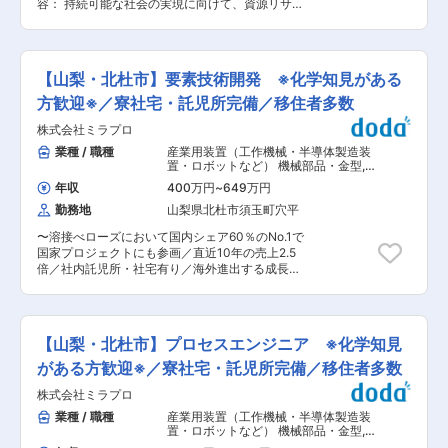
することで、新たな知見の獲得や成長に繋がりま
容： 持続可能な社会の実現に向けて、資源リサイ
ションの魅力：無機化学・材料に関する開発・研
す。 ・中長期成長戦略に資する新製品、新技術、
クルや副生成物有効活用により、サステナブルな
究にかかわりながら、様々な経験、知識を習得す
新プロセスの研究開発と、新規事業に通じる新た
社会を目指した開発に取り組んでおり、より開発
ることが可能です。研究を追求する社員だけでな
な発想の研究開発、技術開発を実行しています。
に力を入れていきたいと考えております。鉄鋼製
く社内の他部署へ異動する社員も存在しており、
・事業性を重視した顧客目線の開発テーマ設定を
造の工程で生成するスラグや製鉄工程に欠かせな
個人の希望に応じて様々なキャリア形成が可能で
【山梨・北杜市】要素技術開発 ※化学知見がある
意識しており、メガトレンドや市場動向を捉えた
い耐火物など鉄鋼にかかわる無機物・セラミック
す。 ■働きがい：鉄づくりとその技術を通して豊
テーマ設定を行っています。研究員の自主性を重
スに関する研究開発を担って頂きます。 【具体
方歓迎※／寮社宅・託児所完備／移住者多数
かな地球の未来に貢献している会社です。変化の
んじており、自発的なテーマ提案を推奨する文化
例】 ◇新材料開発とその実用化（文献・特許調
激しい素材業界であり新商品、DX、GX などの観
株式会社ミラプロ
があります。 変更の範囲：本文参照
査、ラボ実験、試作、実機試験） ◇操業条件や
点で様々な研究開発を行っています。これらの新
CO2発生量削減（断熱性）を考慮した耐火物の利
業種 / 職種
産業用装置（工作機械・半導体製造装
領域における研究開発はもちろん、商品化や工場
用技術開発 ◇試作品の評価（成型性、強度測定、
置・ロボットなど） 機械部品・金型
,
での工程化・実機化という最終段階まで携わる機
耐熱性評価、SEM観察、X線回析による解析な
基礎研究・先行開発・要素技術開発
会があり、達成感を得られる仕事が多いです。 ■
年収
400万円
~
649万円
（機械） 製品開発（金属・鉄鋼）
ど） ■働きがい： 同社は鉄づくりとその技術を
転勤について：ご本人のご思考性に応じて、全国
勤務地
山梨県北杜市須玉町穴平
通して豊かな地球の未来に貢献している会社で
拠点にて活躍の場を広げられるグローバル総合職
す。変化の激しい素材業界であり新商品、
（全国転勤あり）と拠点を各エリアに絞って腰を
〜溶接べローズにおいて国内シェア60％のNo.1で
DX（デジタルトランスフォーメーション）、
据えて就業ができるリージョナル総合職（各エリ
国家プロジェクトにも参画／直近10年の売上2.5
GX（グリーントランスフォーメーション）など
ア内での転勤に限定）を選択できます。 ■同社の
倍／社内託児所・社宅有り／海外進出する成長企
の観点で様々な研究開発を行っています。これら
魅力： ◇働き方良好：全社の平均残業月27.5時間
業〜 ■業務内容： ミラプロ製品の要素技術開発
の新領域における研究開発はもちろん、商品化や
／フレックス制度、勤務間インターバル確保、勤
を担当いただきます。金属やプラスチックなどの
工場での工程化・実機化という最終段階まで携わ
怠状況をPCログにて労務管理 ◇住宅関連の補助
材料の観点から新製品の開発に携わります。市場
る機会があり、達成感を得られる仕事が多くあり
が手厚く、製鉄所近隣に独身寮（例 ワンルーム／
のニーズを先取りし、新しい技術を生み出すこと
ます。 ■ポジションの魅力： 無機化学・材料に
【山梨・北杜市】プロセスエンジニア ※化学知見
1LDK、バストイレ付、食堂・駐車場）、借上げ
ができるポジションです。 ※製品例：（1）真空
関する開発・研究にかかわりながら、様々な経
社宅制度（家賃の75％を会社負担※地域毎で上限
装置向け部品：（例）溶接ベローズや成形ベロー
がある方歓迎※／寮社宅・託児所完備／移住者多数
験、知識を習得することが可能です。研究を追求
金額異なる）
ズ、高純度ガス用配管等 （2）真空プロセスを
する社員だけでなく社内の他部署へ異動する社員
株式会社ミラプロ
活用した半導体、液晶、有機EL、太陽光発電関連
も存在しており、個人の希望に応じて様々なキャ
の大型成膜装置の受託設計・製造、または微細部
業種 / 職種
産業用装置（工作機械・半導体製造装
リア形成が可能です。 ■転勤について： 全国拠
品の製造工程の自動化など(例)チラー、真空チャ
置・ロボットなど） 機械部品・金型
,
点にて活躍の場を広げられるグローバル総合職
ンバー等 （3）医療分野向け装置:（例）微細部
製品開発（金属・鉄鋼） 製造プロセス