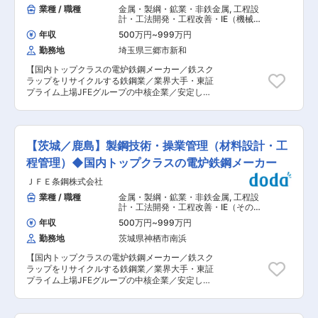
顧客のニーズに合わせた試作、加工方法の検討、
業種 / 職種
金属・製綱・鉱業・非鉄金属
,
工程設
魅力： ◇フォーミングロールという金属製品製造
工場視察など ■募集背景： 1927年の創業から97
計・工法開発・工程改善・IE（機械・
の日本トップクラスシェア◎ ◇世界40カ国以上
年間、時計の針やボールペンの芯などの精密な部
金属加工） 製品開発（金属・鉄鋼） 製
にフォーミングロールを供給◎ ◇学歴や経験は不
年収
500万円
~
999万円
造プロセス開発・工法開発（加工成
品に使われる特殊な鋼を扱う加工品メーカーとし
問、今いる設計者の多くがCADや設計を未経験の
型）（金属・鉄鋼・ガラス） 分析・解
勤務地
埼玉県三郷市新和
て、多くの製品でトップシェアを誇る当社。高い
状態からスタートして、社内教育で技術を培って
析・測定・各種評価試験（化学）
技術力が故の信頼と実績から、大手メーカーとの
きた◎ ◇賞与年3回、合計賞与額が10年連続月給
【国内トップクラスの電炉鉄鋼メーカー／鉄スク
安定的な取引もあり、成長を続けてきました。
5ヶ月分以上◎ ■当社の特徴： 〜フォーミングロ
ラップをリサイクルする鉄鋼業／業界大手・東証
SDGsの観点から、「大量に作り、大量消費する
ールの専門メーカーとして昭和40年創業〜 創業
プライム上場JFEグループの中核企業／安定した
時代」から「1つ1つの確かな製品を長く使う時
時より、お客様の求める製品形状、品質、さらに
基盤／福利厚生充実】 同社は、国内資源である鉄
代」へシフトしつつあります。同社は培ってきた
その製造方法にお応えしてきました。その経験と
スクラップを再生産し、循環型社会の構築に貢献
実績が故に安定的な引き合いも多いため、増員募
技術は、途切れることなく受け継がれ、今も製品
しています。今回は埼玉県三郷市にある東部製造
集いたします。 ■配属先の特徴： 石岡工場（茨
に生かされています。 変更の範囲：会社の定める
所にて、製鋼技術・操業管理を担当するエンジニ
城）では約100名の社員が活躍しております。中
【茨城／鹿島】製鋼技術・操業管理（材料設計・工
業務
アを募集しています。鉄スクラップの溶解・精
堅のメンバーが多く、上は60代の方まで幅広い世
錬・鋳造を通じて、成分設計や品質向上、生産効
程管理）◆国内トップクラスの電炉鉄鋼メーカー
代が活躍しています。 ■教育制度について： 入
率化など、さまざまな業務に携わっていただきま
社後は半年〜1年間メンター制度があり、不明な
ＪＦＥ条鋼株式会社
す。 ■職務詳細： ・鉄スクラップを溶解・精
点など相談しながら業務を進めることができま
錬・鋳造する工程での成分設計 ・品質向上、コス
業種 / 職種
金属・製綱・鉱業・非鉄金属
,
工程設
す。 ■資格取得に関して： 工場に関する資格取
ト削減、生産効率化のための改善活動 ・新規設備
計・工法開発・工程改善・IE（その
得は勿論の事、ポジションと本人のご希望に応じ
導入や既存設備の改造に関する仕様決定・業者選
他） 製品開発（金属・鉄鋼） 製造プロ
て柔軟に資格取得の支援を行っております。 ■扱
年収
500万円
~
999万円
セス開発・工法開発（加工成型）（金
定・進捗管理 ・技能系社員のマネジメントと工場
う商材： ・同社オリジナルブランド「ASK」につ
属・鉄鋼・ガラス） 分析・解析・測
勤務地
茨城県神栖市南浜
の安定稼働・生産能力向上の推進 ■組織体制：
いて ひとえに鋼といっても、使用される製品の種
定・各種評価試験（化学）
東部製造所は、所属長（製造部長および製鋼工場
類や形状等によって求められる特性は大きく異な
【国内トップクラスの電炉鉄鋼メーカー／鉄スク
長）の下に技術系総合職（今回募集ポジション）
ります。サビにくさや、硬さをはじめとする様々
ラップをリサイクルする鉄鋼業／業界大手・東証
が数名、そして実際に機器を操作し操業を管理す
な効能毎に多数のラインナップがあります。 ＼最
プライム上場JFEグループの中核企業／安定した
るオペレーター職が数十名という構成です。チー
終製品の一例／ ・時計の中央の軸 ※国内トップ
基盤／福利厚生充実】 同社は、国内資源である鉄
ムで協力し合いながら、現場での課題解決に取り
シェア （SEIKO・シチズンなど） ・ボールペン
スクラップを原料に再生産し、循環型社会の構築
組む環境です。 ■当社の特徴： ・JFE条鋼は全国
の先端の芯 ※世界シェア30％ （ゼブラなど）
に貢献しています。今回、茨城県鹿島製造所にて