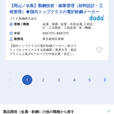
5ヶ所に製造所を有し、形鋼・棒鋼といった建設
製鋼技術・操業管理を担うエンジニアを募集して
用鋼材を中心に社会基盤・産業基盤を支える鉄鋼
【岡山／水島】製鋼技術・操業管理（材料設計・工
います。新規設備の導入や既存設備の改造、成分
製品を幅広く社会に提供しています。当社製品は
設計、品質向上、コスト削減、生産効率化など、
程管理）◆国内トップクラスの電炉鉄鋼メーカー
ビルやマンション、橋梁、造船、鉄塔、フェンス
幅広い業務に携わっていただきます。 ■職務詳
等、多様に加工され、私たちの暮らしを取り巻く
ＪＦＥ条鋼株式会社
細： ・鉄スクラップを溶解、精錬、鋳造する工程
様々な場面で使用されています。 ・5ヶ所の製造
における成分設計 ・品質向上、コスト削減、生産
業種 / 職種
金属・製綱・鉱業・非鉄金属
,
工程設
拠点は、北海道（札幌）から東日本（茨城・埼
効率化のための改善活動 ・新規設備の導入および
計・工法開発・工程改善・IE（機械・
玉）、西日本（兵庫・岡山）と全国を効率的にカ
既存設備の改造に関する仕様決定・業者選定・進
金属加工） 製品開発（金属・鉄鋼） 製
バーし、形鋼（H形鋼・溝形鋼・等辺山形鋼・不
年収
500万円
~
999万円
造プロセス開発・工法開発（加工成
捗管理 ・技能系社員のマネジメントと安定稼働・
等辺山形鋼等）、棒鋼ともに幅広い商品ラインナ
型）（金属・鉄鋼・ガラス） 分析・解
勤務地
東京都港区新橋
生産能力向上の推進 ■組織体制： 鹿島製造所の
ップで高シェアを誇っています。また、それらに
析・測定・各種評価試験（化学）
製造部製鋼工場は、所属長（製造部長および製鋼
次ぐ第3の中核事業として、電気炉を活用し一般
【国内トップクラスの電炉鉄鋼メーカー／鉄スク
工場長）、技術系総合職（数名）、オペレーター
廃棄物・産業廃棄物を処理する資源リサイクル事
ラップをリサイクルする鉄鋼業／業界大手・東証
職（数十名）で構成されています。チームで協力
業にも取り組んでいます。 ・当社は企業規模と比
プライム上場JFEグループの中核企業／安定した
し合いながら、現場での課題解決に取り組む環境
較して従業員数は多くありません。その分、充実
基盤／福利厚生充実】 ■業務概要： 同社は、国
です。 ■当社の特徴： ・JFE条鋼は全国5ヶ所に
した教育研修制度の下、社員一人ひとりが会社を
内トップクラスの電炉鉄鋼メーカーとして、鉄ス
製造所を有し、形鋼・棒鋼といった建設用鋼材を
支える中核人材として能力発揮できるよう計画的
クラップをリサイクルし、高品質な鉄鋼製品を製
中心に社会基盤・産業基盤を支える鉄鋼製品を幅
に育成しています。成長の機会も必然的に多く、
造・販売しています。今回募集する製鋼技術・操
広く社会に提供しています。当社製品はビルやマ
確実にスキルアップできる環境があります。 変更
業管理エンジニアは、水島製造所の製鋼工場での
ンション、橋梁、造船、鉄塔、フェンス等、多様
の範囲：会社の定める業務
操業管理業務を担当していただきます。鉄スクラ
1
2
3
4
5
に加工され、私たちの暮らしを取り巻く様々な場
Previous Page
Next
ップを溶解・精錬・鋳造する工程において、成分
面で使用されています。 ・5ヶ所の製造拠点は、
設計、品質向上、コスト削減、生産効率化を図
北海道（札幌）から東日本（茨城・埼玉）、西日
り、溶解・精錬・鋳造技術の進展を目指します。
本（兵庫・岡山）と全国を効率的にカバーし、形
■職務詳細： ・鉄スクラップの溶解・精錬・鋳造
鋼（H形鋼・溝形鋼・等辺山形鋼・不等辺山形鋼
工程の成分設計、品質向上、コスト削減 ・新規設
等）、棒鋼ともに幅広い商品ラインナップで高シ
備導入や既存設備改造の仕様決定・業者選定・工
ェアを誇っています。また、それらに次ぐ第3の
事進捗確認 ・試運転・実操業・効果確認までのプ
中核事業として、電気炉を活用し一般廃棄物・産
ロセス管理 ・技能系社員のマネジメント、工場の
製品開発（金属・鉄鋼）の他の職種から探す
業廃棄物を処理する資源リサイクル事業にも取り