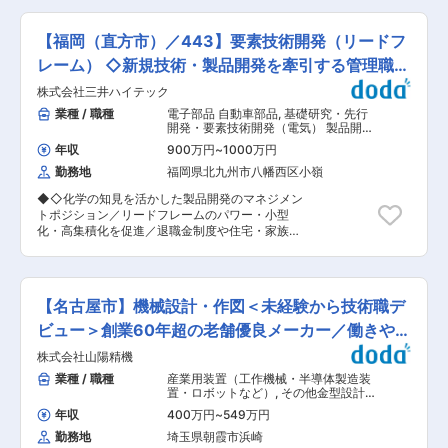
ー契約を締結しています。対象魚の生物特性を考
間中、給与、福利厚生が不利になることはありま
した新製品の開発業務 ・試験治具の構想／設計／
慮し理想的な性能・形状に設計された釣鈎や、企
せん。 変更の範囲：会社の定める業務 変更の範
製作 ■当ポジションの魅力： 技術開発課という
画〜製造まで一貫して自社で行い、汎用部品を極
【福岡（直方市）／443】要素技術開発（リードフ
囲：会社の定める業務
部署名ではありますが、研究開発内容に特化して
力使わない専用の設計がされています。国内の職
おり試験器や計測器を使った測定／分析および解
レーム） ◇新規技術・製品開発を牽引する管理職候
人が一本一本手作業で塗装し組み上げる釣竿な
析業務がメインになります。ひとりで全て対応す
ど、妥協のないモノづくりが世界中の釣人を魅了
補
株式会社三井ハイテック
るため、材料、統計処理等の幅広い分野の知識と
しています。 ■当社の特徴： ・1955年、兵庫県
スキルが身に付きます。ときには試験治具や試験
業種 / 職種
電子部品 自動車部品
,
基礎研究・先行
西脇市で釣鈎メーカーとして誕生しました。 それ
器の構想／設計／製作も行うことがあります。 チ
開発・要素技術開発（電気） 製品開発
から釣鈎や釣竿、さらにはアパレル用品にいたる
ームプレイをする場合もありますが、上述の通り
（金属・鉄鋼）
まで様々な商品を取り扱っています。 ・当社は
年収
900万円
~
1000万円
1人で全ての作業を行う場合が多いため非常にや
30年前から積極的に海外進出を行い、現在までに
勤務地
福岡県北九州市八幡西区小嶺
りがいがあります。職場メンバーの得意分野が分
全世界10拠点を構え、事業を展開しています。製
かれているため技術サポートは得られる環境で
品は国内にとどまらず海外のユーザーからも高い
◆◇化学の知見を活かした製品開発のマネジメン
す。 ■当社の製品： 当社の釣鈎（つりばり）
評価を得ています。 変更の範囲：会社の定める業
トポジション／リードフレームのパワー・小型
は、全国の釣具店でほぼ確実に販売されていま
務
化・高集積化を促進／退職金制度や住宅・家族手
す。GAMAKATSUブランドは釣具の市場において
当など福利厚生充実◇◆ ■採用の背景 リードフ
圧倒的な知名度があり、名だたるプロとスポンサ
レームの高集積化・小型化ニーズが進展し、新技
ー契約を締結しています。対象魚の生物特性を考
術・新事業創出が急務となりつつあります。 要素
慮し理想的な性能・形状に設計された釣鈎や、企
技術部門を強化し、社内外のニーズを事業へつな
画〜製造まで一貫して自社で行い、汎用部品を極
【名古屋市】機械設計・作図＜未経験から技術職デ
げていく動きを加速させるための増員募集です。
力使わない専用の設計がされています。国内の職
■業務概要 ニーズ・シーズを起点に情報収集を行
ビュー＞創業60年超の老舗優良メーカー／働きやす
人が一本一本手作業で塗装し組み上げる釣竿な
い、技術動向を踏まえて開発方針を策定いただき
ど、妥協のないモノづくりが世界中の釣人を魅了
さ◎
株式会社山陽精機
ます。 テーマ立案から試作・評価まで開発を推進
しています。 ■当社の特徴： ・1955年、兵庫県
し、顧客への提案へつなげていきます。 ※技術と
業種 / 職種
産業用装置（工作機械・半導体製造装
西脇市で釣鈎メーカーとして誕生しました。 それ
人をつなぎ、開発から提案までを支える業務イメ
置・ロボットなど）
,
その他金型設計
から釣鈎や釣竿、さらにはアパレル用品にいたる
ージです。 ■担当業務割当イメージ 技術テーマ
製品開発（金属・鉄鋼）
まで様々な商品を取り扱っています。 ・当社は
年収
400万円
~
549万円
ごとに担当を割り当て、情報収集から企画、開発
30年前から積極的に海外進出を行い、現在までに
勤務地
埼玉県朝霞市浜崎
推進、顧客対応までを役割分担しながら進めてい
全世界10拠点を構え、事業を展開しています。製