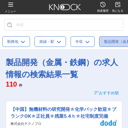
検索履歴
気になる
メニュー
勤務地
路線・駅
年収
製品開発（金
製品開発（金属・鉄鋼）の求人
情報の検索結果一覧
110
件
おすすめ順
【中国】無機材料の研究開発☆化学バック歓迎☆ブ
ランクOK☆正社員☆残業5.4ｈ☆社宅制度完備
株式会社テクノプロ