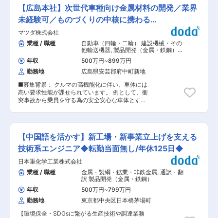
ニーズへ対応できるよう「ポテンシャル人材をプ
度」もございます。 （2）働き方・福利厚生 全社
【広島本社】次世代車種向け金属材料の開発／業界
ロフェッショナルな人材に」をテーマに教育前提
平均残業5.4時間、土日祝休の働き方で、仕事・
での増員採用をいたします。 ■仕事内容 同社の
未経験可／ものづくりの中核に携わる
プライベートを両立させやすい環境です。 ■キャ
お取引する様々な業界(自動車・医療・半導体等)
リア 入社後は経験と希望に考慮してプロジェクト
_RDVD26603
マツダ株式会社
の企業様のエンジニアとして、化学関連における
先の研究開発員として就業いただきます。プロジ
主に開発の業務をご担当いただきます。 ■既卒の
業種 / 職種
自動車（四輪・二輪） 建設機械・その
ェクトは数年ごとに変わるため、様々な研究分野
方も新卒同様の手厚い研修を受けられる！ 2〜3
他輸送機器
,
製品開発（金属・鉄鋼）
に関わることが可能です。また、同じプロジェク
か月を目途に、同社の集合研修(神奈川県内)に参
製造プロセス開発・工法開発（加工成
トに長期に携わる社員もいます。将来的にはプロ
年収
500万円
~
899万円
型）（金属・鉄鋼・ガラス）
加いただきます。 研修に係る費用はすべて会社負
ジェクト先での就業形態のみならず、自社ラボで
勤務地
広島県安芸郡府中町新地
担となり、遠方にお住いの方は期間限定の住居手
の研究開発や研究開発員のサポートにも挑戦可能
配も可能です。(一部自己負担あり) 「本当は設計
です。 ■各種制度 ＜評価制度＞ 適正な評価を実
■募集背景： クルマの高機能化に伴い、車体には
をやりたい」といった新卒初期配属で希望の業務
施する体制があります。プロジェクト先評価と当
高い要求性能が課せられています。 例として、衝
ができていない方も歓迎いたします！ ■化学分野
社基準に基づき社員を評価します。評価項目は社
突事故から乗員を守る為の安全安心な車体とする
の研修例 ・化学安全 ・半導体技術 ・電池(二次電
内公開されており納得度の高い評価となっていま
為の材料の高強度化、燃費目標を達成する為の軽
池及び燃料) ・データ分析 ・SEM研修 等 ＜アル
す。 ＜社会人博士制度＞ 在職中の学位取得を支
量化/板金部品の薄板化、などが挙げられます。
プス技研の魅力＞ ■希望勤務地が通りやすい・キ
援する制度です。受験料・授業料まで会社が全額
それらの要求を最効率で実現させる為には材料の
ャリアチェンジ可 配属先については希望の職種・
負担し受講期間中、給与、福利厚生が不利になる
進化が必要となります。 カーボンニュートラルや
勤務地をできる限り尊重します。 また、最初の案
【中国語を活かす】新工場・新事業立上げを支える
ことはありません。 変更の範囲：会社の定める業
サーキュラエコノミーの対応はマツダが地球環境
件以降、同社が持つ案件にて挑戦したい案件があ
務 変更の範囲：会社の定める業務
と共存共栄を図る為に必須となります。 また、ヨ
技術系エンジニア◆転勤当面無し/年休125日◆
れば、声をあげて頂き、スキルが足りなくても、
ーロッパにおいては2030年代半ばから、自動車
どの案件でどんなスキルを身に着けるべきかを教
日本重化学工業株式会社
の廃車由来のリサイクル材料を新車に織り込む規
えてもらえる環境であり、希望を叶える為に会社
制導入が予定されています。 この事から、リサイ
業種 / 職種
金属・製綱・鉱業・非鉄金属
,
通訳・翻
がサポートします。 キャリアパスに関してもエン
クル材に関する技術開発の加速が必要となってい
訳 製品開発（金属・鉄鋼）
ジニアスペシャリスト、現場・請負マネジメン
ます。 ■業務概要： 次世代車種で用いる金属材
ト、管理経営部門などのポジションを用意してい
年収
500万円
~
799万円
料の開発業務において、社内の各技術部門材料技
ます。 ■評価制度が明確 同社の評価制度はすべ
勤務地
東京都中央区日本橋茅場町
術部や社外メーカー、海外拠点と連携をとりなが
てポイント制で、何をしたら何点/何点取得で昇格
ら、一貫してご担当いただきます。 ■業務詳細：
等、評価を定量的にしている為、曖昧になること
【環境保全・SDGsに繋がる生産技術や調達業務
・材料単体および接合の強度特性把握 ・錆、腐食