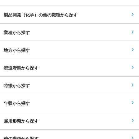
安定稼働・生産能力向上の推進 ■組織体制： 所
組んでいます。 ・当社は企業規模と比較して従業
属長（製造部長および製鋼工場長）の下に技術系
員数は多くありません。その分、充実した教育研
総合職（今回募集ポジション）が数名、その下に
修制度の下、社員一人ひとりが会社を支える中核
製品開発（化学）の他の職種から探す
実際に機器を操作し操業を管理するオペレーター
人材として能力発揮できるよう計画的に育成して
職が数十名という構成で組織されています。 ■当
います。成長の機会も必然的に多く、確実にスキ
社の特徴： ・JFE条鋼は全国5ヶ所に製造所を有
ルアップできる環境があります。 変更の範囲：会
し、形鋼・棒鋼といった建設用鋼材を中心に社会
業種から探す
社の定める業務
基盤・産業基盤を支える鉄鋼製品を幅広く社会に
提供しています。当社製品はビルやマンション、
橋梁、造船、鉄塔、フェンス等、多様に加工さ
地方から探す
れ、私たちの暮らしを取り巻く様々な場面で使用
されています。 ・5ヶ所の製造拠点は、北海道
（札幌）から東日本（茨城・埼玉）、西日本（兵
庫・岡山）と全国を効率的にカバーし、形鋼（H
都道府県から探す
形鋼・溝形鋼・等辺山形鋼・不等辺山形鋼等）、
棒鋼ともに幅広い商品ラインナップで高シェアを
誇っています。また、それらに次ぐ第3の中核事
特徴から探す
業として、電気炉を活用し一般廃棄物・産業廃棄
物を処理する資源リサイクル事業にも取り組んで
います。 ・当社は企業規模と比較して従業員数は
多くありません。その分、充実した教育研修制度
年収から探す
の下、社員一人ひとりが会社を支える中核人材と
して能力発揮できるよう計画的に育成していま
す。成長の機会も必然的に多く、確実にスキルア
ップできる環境があります。 変更の範囲：会社の
雇用形態から探す
定める業務
他の職種から探す