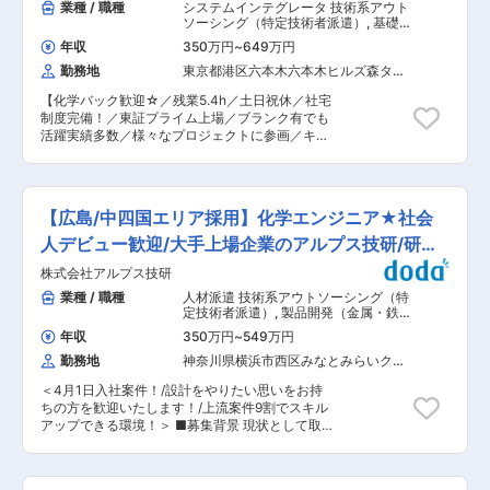
業種 / 職種
システムインテグレータ 技術系アウト
ソーシング（特定技術者派遣）
,
基礎・
応用研究（非鉄金属） 製品開発（金
年収
350万円
~
649万円
属・鉄鋼）
勤務地
東京都港区六本木六本木ヒルズ森タワ
ー（３５階）
【化学バック歓迎☆／残業5.4h／土日祝休／社宅
制度完備！／東証プライム上場／ブランク有でも
活躍実績多数／様々なプロジェクトに参画／キャ
リア支援制度充実／国内最大級技術アウトソーシ
ング企業】 ■業務概要【変更の範囲：会社の定め
る業務】 これまでの経験や希望を考慮し研究開発
員としてプロジェクト先で就業いただきます。プ
【広島/中四国エリア採用】化学エンジニア★社会
ロジェクト先は多数あり経験を生かして働くこと
が可能です。 【プロジェクト実績】 ・樹脂の合
人デビュー歓迎/大手上場企業のアルプス技研/研修
成および評価業務 ・無機材料の解析業務 ・電池
制度◎
株式会社アルプス技研
の開発業務 ・触媒の合成および評価業務 ※プロジ
ェクト先は大手メーカーを含む民間企業を始め、
業種 / 職種
人材派遣 技術系アウトソーシング（特
大学、公的研究機関等多岐に渡ります。 ※状況に
定技術者派遣）
,
製品開発（金属・鉄
よって上記プロジェクト以外にアサインとなるこ
鋼） 製品開発（化粧品・トイレタリ
年収
350万円
~
549万円
ー）
とがございます。 ■株式会社テクノプロの魅力：
勤務地
神奈川県横浜市西区みなとみらいクイ
当社は業界大手テクノプロの化学・バイオ分野に
ーンズタワーＣ（１８階）
特化した社内カンパニーです。民間企業、大学、
＜4月1日入社案件！/設計をやりたい思いをお持
公的研究機関等に対し人材提案や受託研究を通し
ちの方を歓迎いたします！/上流案件9割でスキル
て研究開発部門での業務支援を展開しています。
アップできる環境！＞ ■募集背景 現状として取
（1）充実した 研修・サポート制度 1800以上の
引先とのプロジェクト要請案件が拡大しており、
各種研修プログラムがあり、同社の研究員の方
技術力・人間力を持ったエンジニアが必要となっ
（元大学教員）による実践形式の研修もございま
ています。 今後、製造業における人材のあらゆる
す。 在職中の学位取得を支援する「社会人博士制