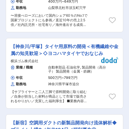
（全国転勤あり）と拠点を各エリアに絞って腰を
年収
400万円
~
649万円
開発・工法開発（加工成型）（金属・
品の加工装置等 ■業務詳細： ・新製品の開発と
据えて就業ができるリージョナル総合職（各エリ
鉄鋼・ガラス）
勤務地
山梨県北杜市須玉町穴平
市場展開の戦略立案 ・既存技術の改善（アドバン
ア内での転勤に限定）を選択できます。 ■同社の
ス化および性能向上） ・基礎実験の実施、試作設
魅力： ◇働き方良好：全社の平均残業月27.5時間
〜溶接べローズにおいて国内シェア60％のNo.1で
計、試作評価 ・実験データのまとめ、分析、プレ
／フレックス制度、勤怠状況をPCログにて労務
国家プロジェクトにも参画／直近10年の売上2.5
ゼンテーション ・各部署への説明や手順書の作成
管理 ◇仕事と育児や介護の両立を支援：産休・育
倍／社内託児所・社宅有り／海外進出する成長企
■募集背景： 当社は真空技術をコアに多岐にわた
休取得がしやすい環境／小6まで時短勤務を活
業〜 ■業務内容： 化学的アプローチから、新製
る事業を展開しており、特に半導体製造装置に使
用、事業所内の保育所（千葉・倉敷・福山・京
品開発のための最適な製造プロセスを構築してい
われる溶接ベローズで世界トップクラスのシェア
浜）など ◇自身のキャリアを考える支援：（1）
ただきます。 ■業務詳細： ・新製品を製造する
を誇ります。今後もさらなる技術革新と市場拡大
JFEカレッジで、他部署の仕事・興味がある部署
ための製造プロセスの構築 ・生産計画作成 ・安
を目指し、新たな技術を生み出す人材を募集して
【神奈川/平塚】タイヤ用原料の開発＜有機繊維や金
の仕事を学べるオンデマンド型研修、グローバル
全に製造できるプロセスの設計 ・品質を安定させ
います。 ■同社について： 同社は1984年に元教
に活躍する為の研修など多様に準備（2）適正・
るための管理手法の導入 ・研究・開発部門との連
属の知見歓迎＞◇ヨコハマタイヤでおなじみ
師の津金会長が設立し9名で電子部品の組立下請
希望などにジョブローテーション制度あり
携とコミュニケーション ・製造部門との調整とサ
けとしてスタート、真空をコア技術とし、真空事
横浜ゴム株式会社
ポート ・生産技術の向上とプロセス改善 ■募集
業・ユニット事業・医療機器事業・次世代事業開
背景： 当社は1984年に設立され、真空技術をコ
業種 / 職種
自動車部品 石油化学
,
製品開発（高分
発の4事業と事業のすそ野が広いことも特徴で
アとした多岐にわたる事業を展開しています。特
子） 製品開発（金属・鉄鋼）
す。主力事業である真空事業では、半導体製造装
に半導体製造装置に使用される溶接ベローズで世
置に使われる「溶接ベローズ」で世界トップクラ
年収
500万円
~
799万円
界トップクラスのシェアを誇り、今後も技術革新
スのシェアを誇ります。その他の事業も真空技術
勤務地
神奈川県平塚市追分
と市場拡大を目指しています。そのため、新たな
から発展しており、創業当時から積み重ねた溶
製品開発に貢献できる人材を募集しています。 ■
接・機械加工・組立等の技術の高度化を図ってき
【サプライヤーと二人三脚で原料開発に取り組む
同社について： 同社は1984年に元教師の津金会
ました。多くの業種に共通するものづくりのノウ
／自身が担当した材料が商品として市場で販売さ
長が設立し9名で電子部品の組立下請けとしてス
ハウとエンジニアリング手法を活かし、半導体・
れるやりがい／充実した福利厚生】 ■業務内容：
タート、真空をコア技術とし、真空事業・ユニッ
IT・医療・新時代のグリーンエネルギー分野等に
タイヤ用の新原料開発の開発や、新規サプライヤ
ト事業・医療機器事業・次世代事業開発の4事業
技術や製品を提供し国内外のイノベーションを下
ー開発、コストダウンなどをお任せいたします。
と事業のすそ野が広いことも特徴です。主力事業
支えしています。創業当初から売上も右肩上がり
＜具体的な業務内容＞ ・サプライヤーとの面談に
である真空事業では、半導体製造装置に使われる
で推移しており、創業50周年にあたる2034年度
よる情報収集 ・新規サプライヤーや新規原料のラ
「溶接ベローズ」で世界トップクラスのシェアを
【新宿】空調用ダクトの新製品開発向け流体解析◆
には1000億円の売上げを目指します。 変更の範
ボ評価実施、およびデータの解析まとめ ・工場試
誇ります。その他の事業も真空技術から発展して
囲：会社の定める業務
作評価実施（工場試作立会いも含む） ・国内外タ