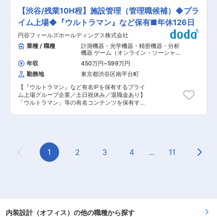
面の作成、協力会社からの回収、精査 （3）提案
スのデザイン設計業務を担っているデザイン部に
（コンペでのプレゼン） （4）工事完了までの設
【渋谷/残業10H程】施設管理（管理職候補）◆プラ
て、内装デザイン設計の業務を社内デザイナーと
計業務 ☆★多様な価値観とベンチャーならでは
一緒になって担当して頂きます。クライアントに
イム上場◆『ウルトラマン』など保有■年休126日
の成長環境×安定性★☆ ＜成長環境＞ 少数精鋭の
対してデザインニーズを把握し提案を行い業務を
組織で、メンバーから発信される事象を風通し良
円谷フィールズホールディングス株式会社
進めて行きます。 ・オフィスは50坪〜3000坪も
く取り入れていく風土です。創業3年目というこ
含めた全てを対応することもあります。 ・プロジ
業種 / 職種
計測機器・光学機器・精密機器・分析
とで事業成長しているのはもちろん、会社の基盤
ェクトのリーダーとして、インテリアデザイン、
機器 ゲーム（オンライン・ソーシャ
を作り上げるフェーズで働くことができます。 直
進捗管理、収支管理、プロジェクトの全体を統括
ル）
,
内装設計（オフィス） ビルマネ
近では社員の声を受け、「Relife休暇」制度（平
年収
450万円
~
599万円
ジメント（商業施設・店舗・オフィ
するポジションです。 ■主なデザイン実績
日5日の休暇＋土日で9連休を取得できる制度）を
ス）
勤務地
東京都渋谷区南平台町
（https://www.mecdesign.co.jp/）： オフィス系
開始しました。 ＜安定性＞ 当社はオフィス移転
実績：EGG（新丸の内ビルディング9F 貸室増床
業界第4位の売上高企業のグループ会社です。 創
【『ウルトラマン』など有名IPを保有するプライ
プロジェクト）、丸の内永楽ビルディング 共用ラ
業20年ほどの歴史の中で得た知見や仕組みも活か
ム上場グループ企業／土日祝休み／退職金あり】
ウンジ、xLINK丸の内、東京センチュリー株式会
し、就業いただくことが出来ます。 ■当社につい
「ウルトラマン」等の有名コンテンツを保有する
社 常盤橋タワーオフィス、など ■働き方： ・
て： オフィス内装を中心に、建築設計・内装デザ
当社にて、当社グループ全体のファシリティ管理
評価制度は等級別の期待役割に即した行動の遂行
イン、内装・建築工事、監理、建築コンサルティ
業務をお任せいたします。全国の支店にいる総務
度を評価する「役割評価」と、仕事の成果や組織
ングなど、建築監理サービスを行っています。 内
課と連携をし、下記業務の対応をしていただきま
への貢献度を評価する「貢献評価」の2本立てと
装にとどまらない自分なりの価値を創り、会社と
す。 ■具体的には： ◇本社、支社支店の施設管
なっております。年功ではなく、期待役割の発揮
一緒に働く人も成長を遂げていく、そんな会社を
理業務全般（設備保全、修繕対応、レイアウト変
や貢献度に応じて評価に反映する制度です。 ・土
目指しています。 変更の範囲：無
更等） ◇本社、支社支店の施設工事に関する現場
1
2
3
4
...
11
日祝休み（休日対応原則無し）、育休や産休の取
Previous Page
Next
対応 └社内の各種設備工事（レイアウト変更、
得実績◎、フレックス有、フリーアドレス制の導
デザイン設計、什器選定・発注、配線設計等） ◇
入、時短勤務可、業務効率化のための社内IT活用
車両管理に関する全体業務の統括（実務は派遣社
も豊富で、非常に充実した就業環境です。 ・リモ
員が対応） └ 業務フロー改善 └ 事故防止施
ート勤務も導入しており、サテライトオフィスや
策の企画実行 等 ◇グループ会社を含めたファシ
在宅勤務などを活用しながら、負担なく長期的に
リティ関連の計画立案・運用・改善 ※全国九州〜
働ける環境が整っております。 ■組織構成： ・
東京エリアにまたがる約25か所の支店の管理をお
デザインソリューション１部は４０名程度の部署
任せ ■採用背景： 今後、弊社が抱える子会社の
内装設計（オフィス）の他の職種から探す
となっております。幅広い年齢層のデザイナーが