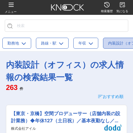
検索履歴
気になる
メニュー
勤務地
路線・駅
年収
内装設計（オ
内装設計（オフィス）の求人情
報の検索結果一覧
263
件
おすすめ順
【東京・京橋】空間プロデューサー（店舗内装の設
計業務）◆年休127（土日祝）／基本夜勤なし／転
勤なし
株式会社アイル