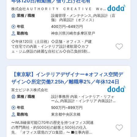
年休120日/転勤無／借り上げ社宅有
ます。また海外5か国に展開し、ASEAN地域にお
業務に携わっていただきます。 ■業務詳細 ・ク
ける商業施設開発にも多く携わっています。
株式会社ＡＵＴＨＯＲＩＴＹ ＣＲＥＡＴＩＶＥ Ｗｏｒ
ライアントとの打合せ ・レイアウト図面作成 ・
【◇DX積極導入中！】デジタルとエシカルを掲
ｋｓ
イメージＣＧ作成提案 ・現場調査確認 ・実施図
業種 / 職種
設備管理・メンテナンス
,
内装設計（店
げており、東京都がテレワークのモデル的・先進
面作成（展開図・設備図・家具図等） ※既存の改
舗） 内装設計（オフィス）
的な事例を取り上げる「TOKYOテレワークアワ
装も行いますが、一から開業する医院の支援が多
ード」を受賞したり、国が認定する「DX認定事
年収
400万円
~
649万円
いです。 ＜入社後の動き＞ 組織にはベテラン4名
業者」に認定されるなど様々な取り組みをしてい
勤務地
神奈川県川崎市多摩区登戸
が在籍しており、最初1年間は同社のグループ会
ます。 変更の範囲：会社の定める業務
社である、株式会社ヨシダ本社（上野）にて研修
◇年休120日（土日祝）◇店舗・オフィス・戸建
を受けていただきます。 その後は多くは無いです
て住宅での内装・インテリア設計者歓迎◇カフ
が、複数の医院を担当いただきます。 デザインだ
ェ・ジム併設の綺麗な自社ビル◇自己負担5割の
けでなく、実際に施工するところまで担当いただ
借り上げ社宅有◇ 内装設計部門を強化のため、即
きますので、一気通貫で空間設計をすることが可
戦力として活躍いただける方を募集いたします。
能です。 現在案件は首都圏のみなので出張や転勤
■施工実績 美容室、オフィス執務室、ゴルフ店
はございません。 ■社員を大事にする制度 ・同
舗、フィットネス事務、焼き肉チェーン店舗…
社は平均勤続年数14.5年・離職率2.7%（定年退職
【東京駅】インテリアデザイナー※オフィス空間デ
様々な現場での設計実績がございます。 内装設計
含む）と社員の方の定着が進んでおり、2025年
の専門家として機能性と美観を両立させながら、
ザイン◇所定労働7.25h／離職率2%／年休124日
にも健康経営優良法人に選ばれました。 ・産育休
お客様のニーズに合わせた快適な空間を創出いた
後復帰率：100%（育休はご性別問わず活用され
富士ビジネス株式会社
だきます。 営業担当と連携しつつ、壁や床、天井
ております。） ■同社の強み ◎歯科医療機器のリ
の仕上げ、照明計画、家具の配置、色彩計画な
業種 / 職種
設計事務所 内装・インテリア・リフォ
ーディングカンパニー 創業120年以上の確かな歴
ど、建物内部に関わるさまざまな要素を総合的に
ーム
,
内装設計・インテリア 内装設計
史を持ち、歯科診療用ユニットチェアやCT・レ
考慮し、引き渡しまでご担当いただきます。 ■お
（オフィス）
ントゲンなど幅広い製品群で、歯科医療の発展を
年収
500万円
~
899万円
客様に選ばれるポイント： 直接取引の依頼がメイ
支えてきました。特に歯科用レーザーや画像診断
勤務地
東京都中央区京橋
ンです。一般的に管工事は、ゼネコンやサブコン
機器は国内トップクラスのシェアを誇り、高い技
から依頼を受けるものですが、自社ECサイトを持
術力と確固たるブランド力が当社の最大の強みで
〜WLB確保可能◎70年の歴史を持つオフィス関連
つ当社ではお客様と直接取引を実現。 そのため、
す。 ◎未来を見据えた技術革新と挑戦を応援する
の専門商社・約5000社の顧客と500社の仕入
お客様に低価格高品質のサービスを提供すること
社風 工場における革新的な『自働化』技術や
先、「オフィス環境のプロ集団」〜 ■仕事内容：
ができています。高い評価も受けており、今後さ
IoT・生産管理システムを積極的に導入し、製造