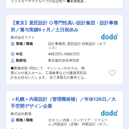
勤や在宅勤務制度が整備され、ライフスタイルに
イリスオーヤマグループの安定性〜 ■業務概要：
を重ねて生まれたデザインが実際のカタチとな
合わせた勤務を実現しています。 ■同社の魅力と
オフィス・学校・福祉施設・公共施設向け家具の
り、たくさんの方が使ってくださっている実感を
特徴： 【◇内装業界大手企業】内装業界のトップ
総合メーカーにおいて、空間デザイン（内装工事
感じることができます。 ・社内に、各分野のプロ
企業の1社であり、大型商業施設、専門店、病
含む）をご担当いただきます。 ■業務詳細： 次
フェッショナルが揃っているため、どの案件に対
院、公園等の公共施設まで幅広い分野の内装デザ
世代のオフィスデザイン・設計・提案を行ってい
してもワンストップで優れた提案が可能です。 ■
【東京】意匠設計 ◇専門性高い設計集団・設計事務
インを手掛けています。また海外5か国に展開
ただきます。 ・ご要望に沿う適切なレイアウト・
おすすめポイント： ・充実した研修…しっかりと
し、ASEAN地域における商業施設開発にも多く携
家具選定・空間の提案 ・レイアウト平面図
所／賞与実績6ヶ月／土日祝休み
研修・OJTでのフォローを行います。 ・安定した
わっています。 変更の範囲：会社の定める業務
（CAD）、イメージパース（パース作成は別担
経営基盤…同社は創業から60年続く老舗商社で例
株式会社ラフト
当）などの基本設計 ・空間提案に際する提案資料
年売上を堅調に伸ばしております。成長を続けら
の作成 ・プラン確定後は、空間の実施設計 ・お
業種 / 職種
設計事務所
,
意匠設計 内装設計（オフ
れている秘訣としては、アスクルNo1代理店とし
客様との打ち合わせ、ヒアリング（営業との同
ィス）
ての確かな実績と景気に左右されにくいワークプ
行）、デザイナーとして顧客へのプレゼンテーシ
レイス構築事業ともに安定しているためになりま
年収
450万円
~
1000万円
ョンを実施 ・マーケティング部と連携した新商
す。 ■同社の魅力： 同社は、設計からデザイ
勤務地
東京都渋谷区神宮前
品・働き方の起案 ■案件： オフィス／教育施設
ン、コスト管理、完成後のメンテナンスまで、自
／福祉施設等 ■やりがい： ・内装含めてインテ
社で一貫した空間ソリューションを提供しており
■業務内容: 同社にて、マンションやホテル、商
リアコーディネートした空間がカタチになること
ます。またオフィス用品通販アスクルを通じ、購
業ビルや老人ホーム、工場倉庫などの建築意匠設
・新しい働き方を実現するための商品起案を行え
買の「場」も提供し、顧客の利益を最大化させる
計をお任せいたします。 全て直取引の案件となる
ること ・チームでブレストしながらプロジェクト
ための最適な購買を提案しており、創業以来黒字
ため、ご自身のアイデアをカタチにでき、大きな
を遂行すること ■アイリスチトセについて： コ
経営を記録中となっております。 変更の範囲：会
やりがいを得ることのできるポジションです。
ロナ禍により働く環境・学ぶ環境が大きく変わ
社の定める業務
2021年の1年間では、大阪市内中高層建築物設計
り、働くニーズも多様化している世の中。当社、
受注件数で3位にランクインしております。
アイリスチトセはオフィス空間を中心に、学校や
＜札幌＞内装設計（管理職候補）／年休126日／大
（2022年2月26日:建通新聞掲載） ■業務詳細：
公共施設の空間デザインを行っております。スピ
ゼネコンを中心に顧客との打ち合わせ、基本設
手空間デザイン企業
ード感をもって新しいことにチャレンジする。そ
計・実施設計、関連会社から仕上がってきた図面
んな社風の会社です。変化し成長し続けることに
株式会社船場
の確認、工事進捗の確認など設計から監理業務な
やりがいをもって取り組める仲間を募集していま
どをご担当して頂きます。 【受注元】ディベロッ
業種 / 職種
ゼネコン 内装・インテリア・リフォー
す。 ■当社グループについて： アイリスオーヤ
パー、ゼネコンがメイン。既存顧客からの受注が
ム
,
内装設計（店舗） 内装設計（オフ
マグループは家電、法人向けLED照明、日用雑貨
9割で新規顧客からの受注が1割程度です。 【案件
ィス）