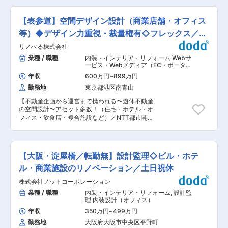
ら、専有部を内装付きの「セットアップオフィ
創業から50年以上続き老舗商社で例年売上を堅調
から頂くオンリーワンな依頼の家具たち。 某大手
ス」や「サードプレイス」へと再構築する提案ま
に伸ばしております。成長を続けられる秘訣とし
IT企業や、大手グローバル企業のオフィスやホテ
で幅広く手掛けます。 ■ワーププレイス構築の実
【表参道】空間デザイン設計（商業店舗・オフィス
てはアスクルNo.1代理店としての確かな実績と歴
ル、店舗等の家具や内装までお受けすることもあ
績一覧
史ある企業でありながら時代の流れをキャッチし
ります！ ◎顧客にリピートされる高品質な家具！
等）◆デザイン力重視・裁量権有◇フレックス／残
https://www.frontierconsul.net/works_cat/work-
て新たな取組にも柔軟に積極的にチャレンジをし
自社育成率75％の職人集団で高品質を実現し、繁
place/ ■会社説明動画：
業30h
リノべる株式会社
ております。 変更の範囲：会社の定める業務
忙期であっても、予算の無い物件でも安定した高
https://www.youtube.com/watch?
品質の造作家具を提供しています！また、人工大
業種 / 職種
内装・インテリア・リフォーム Webサ
v=Kt7vgZQJbjg ■仕事のやりがい： ＜幅広い案
理石や椅子張り等の異素材や家具に関係する電機
ービス・Webメディア（EC・ポータ
件で、デザイン×建築の両スキルを磨ける＞ ワー
工事など異素材も取り扱い、また取付施行からア
ル・ソーシャル）
,
内装設計（店舗）
クプレイス・セットアップオフィス・コワーキン
年収
600万円
~
899万円
内装設計（オフィス）
フターフォローまで一貫して行うため信頼されて
グ・ビルリニューアルなど多様な案件に挑戦可
勤務地
東京都港区南青山
おります！ ■業務内容： 既存のクライアントと
能。意匠・法規・構造など、空間づくりに必要な
信頼関係を築き、提案を行うルート営業です。 ク
知識を実践で身につけられます。 ＜住宅補助や家
【不動産企画から運営まで携われる〜遊休不動産
ライアント： 内装工事会社、大手オフィス什器メ
族手当など各種手当充実＞ 住宅補助(月額2万円)
の空間設計〜アセット多数！（住宅・ホテル・オ
ーカー、建設デザイン事務所等 お任せいただくお
や家族手当(配偶者：月1万円、子：月1万円)、資
フィス・飲食店・複合施設など）／NTT都市開
仕事： 企業のオフィス移転・増床、ホテル・店舗
格手当制度があり、長く働きやすい制度が整って
発・東急・三井物産出資企業】 ■ポジション魅
の新規出店等プロジェクトの際に造作特注家具分
います。リカレント教育支援制度を導入 ■当社に
力： 企画時点から携わりながら業務を進める為、
離発注の獲得と、納品までの案件ディレクション
ついて： フロンティアコンサルティングは2007
型に決まった設計ではなく自身のデザイン力を生
を行っていただきます。 ■組織構成： 1チーム約
年に誕生したコンサルティングファームです。こ
かしながら、広い領域で自由設計ができる環境が
4名の固定ユニットで動いており、お預かりして
【大阪・淀屋橋／転勤無】設計監理◇ビル・ホテ
れまでに日本全国、アジア諸国で、数多くのワー
ございます。事業の収益性にもコミット、遊休不
いる案件によって、各メンバーに「提案」「見積
クプレイスを作り上げてきました。 変更の範囲：
動産の増加をはじめとする社会の課題解決にも貢
ル・商業施設のリノベーション／土日祝休
担当」「製図担当」「現場管理」等の担当業務を
会社の定める業務
献することをミッションとしておりますので、設
割り振り進めています。 ※ご本人様のご経験に応
株式会社ノットコーポレーション
計のみならず、企画時点で運営まで見据えた収支
じてお任せします！ 東京オフィスは営業部4名在
計算や地域・街づくりに合わせたコンセプト設計
業種 / 職種
内装・インテリア・リフォーム
,
設計監
中ですが、営業部は京都本社・烏丸五条オフィス
を行っていただきます。 ■業務概要： 一棟リノ
理 内装設計（オフィス）
に12名います。おひとりで抱えるわけではなく、
ベーションの事業企画から設計、施工、サブリー
東京・京都でユニットメンバーを構成し、他メン
年収
350万円
~
499万円
ス、運営までワンストップで行うことを強みとし
バーと協力の上で業務をすすめていきます！ ■期
勤務地
大阪府大阪市中央区平野町
ている当社で空間デザイン設計をご担当いただき
待する役割： 2015年以降、毎年1億〜2億の売り