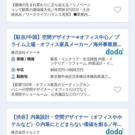
ます。一棟リノベーション案件案件を含めた空間
上げ増、業績好調による東京オフィスの増員強化
【建物の生まれ変わりに立ち会える／リノベーシ
デザインの主担当として、企画、設計、監理まで
の為、ご経験者を募集いたします。現在東京オフ
ョンで顧客の価値最大化／年間休日120日・土日
をお任せします。 ■業務詳細： ・クライアント
ィスメンバーは4名、40歳代のメンバーで構成さ
祝休み／ワークライフバランス充実】 ■業務内
との打ち合わせ、ヒアリング ・建築企画（コンセ
れており、全体売上の構成として、80％が東京の
容： 建物の資産価値を向上させる為、オフィスビ
プト・スケジュール・予算立案） ・デザイン企画
お客様なので、今後も東京オフィスは増員拡大予
ルや店舗の内装などを改修・リノベーションを手
・意匠設計（基本設計、実施設計） ・イメージパ
定です。ゆくゆくは中核を担うポストになってい
掛けている当社にて、空間づくりの企画・設計・
ース等の作成 ・設計監理 ・FFE（※場合によって
ただくことを期待しております。その分給与も、
デザインなどの設計監理をお任せいたします。 ＜
は） ※3〜5案件程並行してご担当いただく予定で
【駐在/中国】空間デザイナー※オフィス中心／ プ
社内職務要件に準じた役職者給与にベースアップ
詳細＞ ◇企画・コンセプトの立案 ◇お客様への
す。 ■ポジションの特徴： 都市創造本部の建築
させていただきます。 変更の範囲：会社の定める
企画提案 ◇設計・デザイン ◇設計監理 ◇各種申
ライム上場・オフィス家具メーカー／海外事業展開
チームに属し、PMRやCMRとともに一棟リノベ
業務
請業務 ■当社の魅力： ◎最高な提案のため自社を
ーション案件もご担当いただきます。建築企画か
を推進
株式会社イトーキ
リノベし、社員の変化やデザイン効果を自ら検証
ら携わっていただくことで、商空間のみならず、
するほど顧客想いな社風です。 ◎数億円のビル再
業種 / 職種
家具・インテリア・生活雑貨 内装・イ
建築案件全体を見据えた設計・デザインに裁量権
生からオフィス、店舗棟様々な案件を手掛けてお
ンテリア・リフォーム
,
内装設計・イン
をもって取り組んでいただくことが可能です。現
ります。 ◎関連会社のカフェやスモーキングエリ
テリア 内装設計（オフィス）
在、不動産の利活用が増え年間90件ほどのプロジ
年収
600万円
~
1000万円
ア「N6」の運営、環境に配慮したビル再生など持
ェクトが動いております。NTT都市開発株式会
勤務地
東京都中央区日本橋日本橋高島屋三井
続可能な空間作りを推進しております。 ■当社に
社、東急株式会社との資本提携により今後も案件
ビルディング（１３階）
ついて： リノベーションという成長を続ける業界
の幅を広げ、年間150％の成長を目指しておりま
【創業130年・オフィス家具のリーディングカン
に20年以上前から参入し、企業理念である「未来
す。 ■働き方： ・平均残業時間30時間/月 ・フレ
パニーの空間デザイナー／オフィスだけでなく、
をつくるカンパニー」を体現するため、収益改善
ックス制 ・リモート勤務相談可 ■ミッション：
共用部やショールーム、公共施設などのパブリッ
などの顧客課題解決に直結するリモデル（再構
「企画」「建築設計」「施工」「運営」一体でつ
クスペースも手掛ける／在宅勤務・フレックス可
築）の設計・施工を行っています。 当社は人が集
くり、未来にも責任をもつこと。持続することを
／充実の福利厚生】 ■職務内容： オフィス向け
まる空間づくりを得意とし、アイデアとデザイン
重視し、事業の収益性にもコミットすること。 そ
の家具から、病院や学校、文化施設の空間設計ま
力で人の目を引き付け、工事を知り尽くしている
して、遊休不動産の増加をはじめとする社会の課
で、幅広い商品とサービスを提供している当社に
ことでおしゃれで、かっこいい空間を提供してい
【渋谷】内装設計・空間デザイナー（オフィスやホ
題解決にも貢献すること。すべてで、まちの新し
おいて、空間デザイナーとしてご活躍いただきま
ます。 変更の範囲：会社の定める業務
い価値になる。私たちはそんなまちづくりを実践
す。現在、海外事業強化に向けた取り組みを推進
テルなど）◇内装にとどまらない価値を創る／年休
します。 変更の範囲：会社の定める業務
しており、入社半年程度は東京本社に勤務頂いた
126日
株式会社イルミナ
後に、イトーキChinaにて出向赴任いただきま