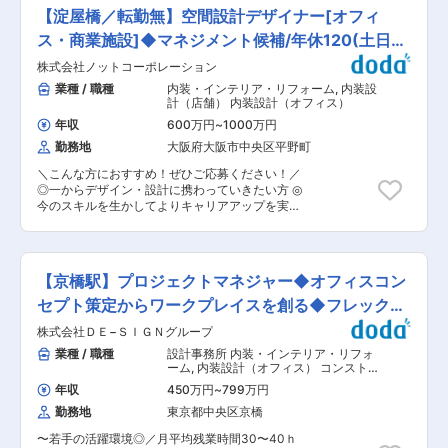
施主様との打合せ。 ニーズやイメージをヒアリン
年間休日127日を実現しております。 ■就業環
【淀屋橋／転勤無】空間設計デザイナー[オフィ
グ。 ・プランニング、照度分布、回路図、コンセ
境： ・現場や打ち合わせへの移動は社用車や公共
プト、提案資料の作成。 ・現場でのライティング
ス・商業施設]◆マネジメント候補/年休120(土日
交通機関を使用します。 ・現場業務がある時は直
調整作業 ■募集背景：アイリスオーヤマグループ
行直帰も可能です。 ・週１日、在宅勤務が可能で
祝)
株式会社ノットコーポレーション
は多様な事業を展開する中、BtoB事業を拡大して
す。（試用期間後〜） ・社員それぞれがスケジュ
おります。その中でオフィスや大規模商業施設、
業種 / 職種
内装・インテリア・リフォーム
,
内装設
ールをフレキシブルに決めることができます。 ■
店舗の什器や内装、公共施設、福祉施設、アミュ
計（店舗） 内装設計（オフィス）
組織構成： 【内装施工管理】東京4名・大阪6
ーズ、教育施設、スポーツ施設、ホテルなども注
名・福岡2名 【設計】東京3名・大阪3名・福岡1
年収
600万円
~
1000万円
力事業の一つであり、そちらに向けたトータルデ
名 【営業】東京2名・大阪1名 ■当社の特徴： 〜
勤務地
大阪府大阪市中央区平野町
ザインを強化していきたいと考え、増員で募集を
ご要望にアイデアを「ひとつまみ」〜 クリエイテ
行っています。 ■アイリスグループの特徴： ア
ィブな発想と施工力をもとに、お客様が持つ個性
＼こんな方におすすめ！ぜひご応募ください！／
イリスグループは「快適生活」をキーワードに、
と世界観だけでなく、立地エリアの特徴・歴史的
◎一からデザイン・設計に携わっていきたい方 ◎
生活者の潜在的な不満を解消するソリューション
背景もデザインに落とし込むプロデュース力が強
今のスキルを生かしてよりキャリアアップを実現
型商品で、暮らしをより豊かで快適にするための
みです。 ※例えば…横浜にある、とあるブライダ
したい方 ■業務内容： オフィスビル・商業施
ものづくりを行ってきました。不満解消型商品と
ルジュエリーショップの施工案件では、「つむぐ
設・マンションの改修・リノベーションを手掛け
して代表的なのが、クリア収納ケースです。中身
想い、きらめく」という経営理念と、生糸の輸出
る当社で、空間デザイナーとして、建物のリモデ
が見えない潜在的不満に注目し、世界初の透明の
貿易で栄えた横浜の歴史を融合させ、「紡ぐ」・
ルやリノベーションの設計業務をお任せします。
収納ケースを開発しました。日本で大ヒットした
【京橋駅】プロジェクトマネジャー◆オフィスコン
「糸」をコンセプトに決定。随所に生糸のファブ
■業務詳細： （1）オーナーさまのお困りごとを
後、海外にもニーズがあると考え、アメリカとヨ
リックガラスを取り入れ、シンプルでありながら
ヒアリング 営業担当が中心となり、オーナーにア
セプト策定からワークプレイスを創る◆フレック
ーロッパで販売。日本と同じく欧米で大ヒット
気品あふれる空間を演出しました。 変更の範囲：
プローチ。テナントの入りが悪い、老朽化が進ん
し、世界中の収納ケースが透明に変わりました。
ス・在宅◎
会社の定める業務
株式会社ＤＥ−ＳＩＧＮグループ
でいるので新しくしたい等、ニーズをキャッチア
こうして「しまう収納」から「探す収納」へとそ
ップします。 （2）解決に向けて、コンセプトメ
業種 / 職種
設計事務所 内装・インテリア・リフォ
の概念を変えたことで、世界の収納文化を変えま
イキングから担当 お客様と目標を共有し、課題解
ーム
,
内装設計（オフィス） コンスト
した。世の中は常に変化しており、想定外の出来
決に向けて、トレンドを取り入れつつゼロからプ
ラクションマネジメント・PM・
事も起こります。移り行く時代の変化にスピーデ
年収
450万円
~
799万円
FM（施主側）
ランを練ります。営業と一緒に現地調査に出かけ
ィに対応し、グループ力を最大限に活用するこ
勤務地
東京都中央区京橋
ることも。 （3）社内で打ち合わせを重ね、提案
と。それが新しい需要と市場を創造することであ
へ 社内チームで協力してプランを決定。図面やパ
り、使命だと考えます。アイリスグループはこれ
〜若手の活躍環境◎／月平均残業時間30〜40ｈ
ースに落とし込み、提案書を固めていきす。提案