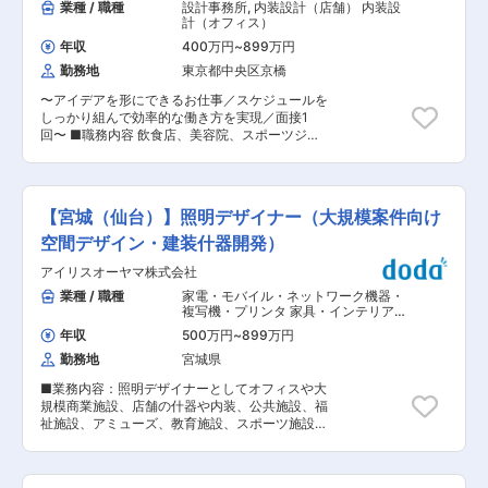
業種 / 職種
設計事務所
,
内装設計（店舗） 内装設
計（オフィス）
年収
400万円
~
899万円
勤務地
東京都中央区京橋
〜アイデアを形にできるお仕事／スケジュールを
しっかり組んで効率的な働き方を実現／面接1
回〜 ■職務内容 飲食店、美容院、スポーツジ
ム、クリニックなど店舗や公共施設の設計、積
算、施工管理を手がけている当社にて、店舗内装
の設計業務をお任せします。 自由度が高く、クリ
エイティブなお仕事にチャレンジできる環境で
【宮城（仙台）】照明デザイナー（大規模案件向け
す。 ■職務詳細 飲食店や美容院、スポーツジ
ム、クリニックなど様々な業態の店舗や公共施設
空間デザイン・建装什器開発）
をデザインから完成まで導きます。その中で、設
アイリスオーヤマ株式会社
計業務を中心に担当していただきます。 ・現場の
調査：ご依頼に合わせ、現場の調査を実施しま
業種 / 職種
家電・モバイル・ネットワーク機器・
す。 ・設計：内装設計は主に設計部門が担当しま
複写機・プリンタ 家具・インテリア・
すが、一部は外部のデザイナーに依頼していま
生活雑貨
,
内装設計（店舗） 内装設計
年収
500万円
~
899万円
（オフィス）
す。 など 一部施主様との進捗確認などでの現場
勤務地
宮城県
確認業務などもございます。 ■働き方の特徴 無
理のない働き方をしていただくため、希望しない
■業務内容：照明デザイナーとしてオフィスや大
出張や転勤、夜勤などの業務、身体的に無理な残
規模商業施設、店舗の什器や内装、公共施設、福
業等は発生しないよう、従業員の希望や状況を鑑
祉施設、アミューズ、教育施設、スポーツ施設、
みて案件を受注しております。 土曜日、日曜日、
ホテルなどの照明デザイン業務を行っていただき
祝日は基本的に休みです。案件により出勤の場合
ます。 【変更の範囲：会社の定める業務】 ■業
もありますが、代休は必ず取っていただきます。
務詳細： ・営業と同行商談にてクライアント、お
また、長期休暇もしっかり休む方針で、7年連続