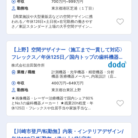
品などを企画・製造しているメーカーです。その
年収
700万円
~
999万円
内容】住宅2割：非住宅8割（マンション、商業ビ
うち、当社は法人向けの家具メーカーとして展開
勤務地
東京都港区芝浦（１丁目）
ル、ホテル、高齢者施設、工場など）です。また
をしております。多種多様な業界・業種で活用さ
S造RC造が9割で木造が1割程度です。 【新築改
れていますが、メインとなっているクライアント
【商業施設や大型量販店などの空間デザインに携
修比率】新築が9割で改修が1割程度です。 【担当
は学校・官公庁（都道府県庁、市町村庁など含
われる／年休126日×土日祝×在宅勤務の働きやす
エリア】大阪府下が9割です。 【働き方】残業時
む）・福祉施設（老人ホーム、公民館、病院な
さ／東証スタンダード上場の大手空間デザイン企
間は一日当たり2時間程度です。休日出勤はしな
ど）が中心となります。 変更の範囲：会社の定め
業】 ■業務内容： クライアントのニーズや課
い会社としての方針があります。 ■組織構成：
る業務
題、事業戦略などを踏まえ、人を惹きつける良質
（1）建築設計室30名 （2）構造設計室6名
な「デザイン」と、精細な「設計図面」を提案し
（3）設備設計室5名 （4）デザイン室3名 （平
ます。 これらの提案にあたり、BIMやVRなどのIT
均年齢 32歳） ■当社の特徴： デザイン性の高
【上野】空間デザイナー〈施工まで一貫して対応〉
システムを活用して、デザインや建築に関する専
い案件を得意としており、現在まで200棟のプロ
門知識に留まらず、消費トレンド、商品、経営な
フレックス／年休125日／国内トップの歯科機器メ
ジェクトの実績のある、多様な用途の設計を行え
ど幅広い知識をもって、高付加価値なアウトプッ
る専門家集団です。 社名のラフト（RAFT）はイ
ーカー
株式会社吉田製作所
トが求められます。 【具体的には】 商業施設の
カダという意味があります。 スタッフ個々が得意
デザイン・設計及びディレクション業務、発注・
業種 / 職種
計測機器・光学機器・精密機器・分析
分野を強く持ち、それが組織として繋がった時、
見積業務 （量販店、スーパーマーケット、ホーム
機器 医療機器メーカー
,
内装設計（店
木々をつなぎ合せたイカダのように、発展し続け
センター、ドラッグストア、大型専門店他） ■就
舗） 内装設計（オフィス）
ることを込め、設計スタッフとして仕事に熱中で
年収
400万円
~
649万円
業環境： ・年休126日 ・土日祝休み ・テレワー
きる環境が、クリエイティブを刺激するように社
勤務地
東京都台東区上野
クあり ・時差出勤制度 【◇裁量を持って働け
内制度を整えております。 企業理念の始めに「従
る】業務は自身の裁量で行い、定時退社や年休を
業員の志と幸福を実現」とあるように、就業環境
★画像機器・レーザー治療機器で国内シェア60%
取得しやすい社風です。多様な働き方を支援する
と待遇に関しては業界トップクラスを自負してお
とNo.1の歯科機器メーカー！ ★残業20h程度・年
「ワークライフインテグレーション」を掲げ、そ
ります。
休125日・フレックスや住居手当や家族手当など
の取り組みのもとオフピーク出勤や在宅勤務制度
社員想いの制度多数で、離職率3％未満と長く働
が整備され、ライフスタイルに合わせた勤務を実
ける環境！ 画像機器・レーザー治療機器で国内シ
現しています。 ■同社の魅力と特徴： 【◇内装
ェア60%とNo.1の歯科機器メーカーである同社に
業界大手企業】内装業界のトップ企業の1社であ
て、歯科医療機器メーカーにおいて、歯科医院と
り、大型商業施設、専門店、病院、公園等の公共
【川崎市登戸/転勤無】内装・インテリアデザイン/
いう空間ごと変えていきたいという想いから、建
施設まで幅広い分野の内装デザインを手掛けてい
築・内装部門を設立し、図面作成をはじめとした