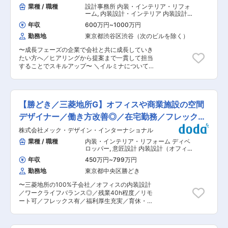
す。 ■業務詳細： デザイナーとしてオフィスを
業種 / 職種
設計事務所 内装・インテリア・リフォ
始めとする空間設計をお任せ致します。 プロジェ
ーム
,
内装設計・インテリア 内装設計
クトマネージャーや営業とともにクライアント先
（オフィス）
年収
600万円
~
1000万円
へ訪問し、ヒアリングからコンセプト立案、レイ
勤務地
東京都渋谷区渋谷（次のビルを除く）
アウト検討はもちろんのこと、色合いの選定や家
具・設備選び等も進めて頂きます。 ■デザイン対
〜成長フェーズの企業で会社と共に成長していき
象： ・オフィス空間（有名大手企業から急成長ベ
たい方へ／ヒアリングから提案まで一貫して担当
ンチャー企業のオフィス、コワーキングスペース
することでスキルアップ〜 ＼イルミナについても
など多種多様） ・パブリックスペース（オフィス
っと知れる！公式noteもチェック！／
ビル共用部、企業ショールーム、公共施設など）
https://note.com/illumina_note イルミナってどん
・専門市場（金融店舗・学校・病院・自治体庁舎
な会社？どんな人が働いている？などよりリアル
など） ■入社後の流れ： 入社後半年程度は東京
な会社の雰囲気がわかる！「ご自身の思いを叶え
本社にて勤務頂き、研修・OJTを通じて業務のキ
【勝どき／三菱地所G】オフィスや商業施設の空間
られる環境か」をぜひご覧ください！ ■業務概
ャッチアップを進めて頂きます。その後イトーキ
要： オフィス内装のデザイン設計や改修工事、リ
デザイナー／働き方改善◎／在宅勤務／フレックス
Chinaにて出向赴任いただきます。 在宅勤務やフ
ノベーションにかかわる設計業務について、ヒア
レックスも活用しながら柔軟に働ける環境を整え
有
株式会社メック・デザイン・インターナショナル
リング・デザイン〜コンペでの提案まで一貫して
ております。 ■当社について： オフィス家具の
お任せします。 ■具体的には： 【内装設計等】
業種 / 職種
内装・インテリア・リフォーム ディベ
リーディングカンパニーとして創業130年の歴史
・C工事設計デザイン（企画提案書）策定 ・法規
ロッパー
,
意匠設計 内装設計（オフィ
を誇るメーカーです。日本で先駆けてオフィスプ
チェック作業（歩行距離、排煙、区画、簡易な防
ス）
ランニングセンターを開設し、明日の「働く」を
年収
450万円
~
799万円
災設備、避難安全検証の推測） ・サインデータ等
デザインしています。日本で屈指のABWデザイン
勤務地
東京都中央区勝どき
の作成 など 【オフィス内装以外の設計施工】 ・
モデルを用いたオフィスは説得力のある高い満足
テストキッチン、サウナ、ホテル改修、1棟リニ
度を生み出しています。 ■出向先情報： ・企業
〜三菱地所の100%子会社／オフィスの内装設計
ューアル、サーバールーム、LABO、共用部トイ
名：ITOKI China Holding Co., Ltd. ・住所：Unit
／ワークライフバランス◎／残業40h程度／リモ
レ新設、診療所 ・共用部の内装更新工事（A工事)
2704-07, tower 2, ganghui center, No.3,
ート可／フレックス有／福利厚生充実／育休・産
など ■業務の流れ： （1）ヒアリング お客様か
Hongqiao Road, Xuhui District, Shanghai, China,
休取得実績有／有名ホテルや大手企業のオフィス
ら希望の内装要件をヒアリングします （2）提案
200030 ・業務内容：オフィス家具の製造・販売
におけるインテリアデザインを手掛けるプロフェ
資料の作成 図面＆デザイン、パース作成 見積図
およびワークプレイス（空間）提案
ッショナル集団〜 ■職務内容： ・大企業オフィ