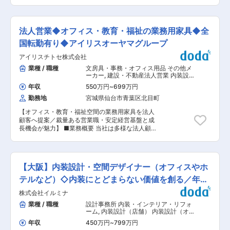
【変更の範囲：会社の定める業務】 ・オフィスの
らに依頼が増えていく見込みです。 ■施工実績
プロセス全体の最適化を推進しています。 属人的
移転・レイアウト変更案件の空間デザインならび
・川崎市消防局出張所 ・焼肉チェーン・牛角（武
な作業を排し、常にシンプルで無駄のない生産体
にインテリアデザインをご担当いただきます。顧
蔵小杉店・武蔵中原店） ・CPGゴルフ 行政関連
制を追求。金型製作から組立・物流まで一貫した
客のニーズに応えて創造性が高まる組織作りがで
施設・飲食店・オフィス・クリニック…幅広い現
法人営業◆オフィス・教育・福祉の業務用家具◆全
自社管理体制の中で、「新鮮な創意と工夫」を大
きるオフィスを作り出していくお仕事です。 ・基
場での実績がございます。 ■当社について：
切にし、社員が自ら可能性を広げられるチャレン
本は社内でデザインに集中できる環境ですが、案
国転勤有り◆アイリスオーヤマグループ
2010年から空調設備の設計・工事をメイン事業
ジングな環境です。 変更の範囲：会社の定める業
件によっては営業と一緒に顧客への提案やヒアリ
としてスタートし、カフェやフィットネスなど多
務
アイリスチトセ株式会社
ングも行う重要ポジションです。 【案件実績】
彩な事業を展開してます。「社員の健康が第一」
野村総合研究所様や東急エージェンシー様、積水
業種 / 職種
文房具・事務・オフィス用品 その他メ
という考えを何よりも大切にしている私たち。だ
化学工業様などの案件実績もございます。
ーカー
,
建設・不動産法人営業 内装設
からこそ、社員のための福利厚生には特に力を入
https://www.fbco.co.jp/solution/or/case/ ■配属
計（オフィス）
れていて、借り上げ社宅、資格取得支援制度、退
年収
550万円
~
699万円
先情報： オフィス環境営業本部：設計部※現在19
職金制度などがきちんとそろっています。年齢や
勤務地
宮城県仙台市青葉区北目町
名所属 部所問わず、新卒者・中途者で壁がなく仲
体力的に技術者として働き続けることが難しくな
が良いことが当社の魅力です。 ■受注率の高さ
ったら…というケースを想定して、本部や別事業
【オフィス・教育・福祉空間の業務用家具を法人
（1）専門商社でありつつ、デザイナーを多く採
で活躍する道も用意する方針です。 2022年2月に
顧客へ提案／裁量ある営業職・安定経営基盤と成
用しておりデザイン力が高い （2）独立系である
完成された新社屋へ移転し、併設店舗のカフェや
長機会が魅力】 ■業務概要 当社は多様な法人顧
ため海外オフィス製品も含めた幅広な提案が可能
フィットネスもオープンしております。
客に対して、業務用家具や空間デザインの提案営
（3）仕入れ実績により原価を抑えられる 上記3
業を行います。主に既存顧客からのお問合せ対応
つの理由により、コンペでの受注率が3割程度と
や、業界誌などから得た大規模案件の関係構築が
高くなっております。今後はここを5割に伸ばし
中心ですが、関東・関西圏の勤務地希望の方には
ていく目標があります。 ■当社の魅力： ・オフ
【大阪】内装設計・空間デザイナー（オフィスやホ
新規開拓も含めた営業活動を担当します。 ■業務
ィスという人が働く環境に関して、上流から施工
詳細 官公庁、企業、学校、福祉法人への業務用家
テルなど）◇内装にとどまらない価値を創る／年休
完了まで関われる ・自社内のデザイン・仕入れ力
具・什器の営業、また不動産管理会社やデベロッ
が高いため、顧客の要望を叶えられる、営業とし
126日
株式会社イルミナ
パーへの提案、入札対応を行います。建物の新設
ての実力が発揮可能 ・年休124日で所定労働時間
や増改築のタイミングに合わせて図面を確認し、
業種 / 職種
設計事務所 内装・インテリア・リフォ
7時間15分と働きやすい環境。また休みもしっか
顧客のニーズや予算を把握しながら最適な提案を
ーム
,
内装設計（店舗） 内装設計（オ
りとれるためワークライフバランスを大事にして
実施。購買部や物流部、工事店など社内外の関係
フィス）
働くことが可能 ・働くオフィスもモデルオフィス
年収
450万円
~
799万円
者と連携して案件を進め、代理店や商社への商品