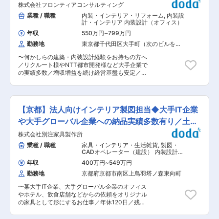
少数精鋭の組織で、メンバーから発信される事象
株式会社フロンティアコンサルティング
る内装工事・レイアウト提案にとどまらず、企業
を風通し良く取り入れていく風土です。創業3年
の働き方・組織の在り方・事業成長を支える“ワ
業種 / 職種
内装・インテリア・リフォーム
,
内装設
目ということで事業成長しているのはもちろん、
ークプレイス設計”へと事業領域を拡張していま
計・インテリア 内装設計（オフィス）
会社の基盤を作り上げるフェーズで働くことがで
す。事業拡大フェーズに入り、オフィス移転・改
きます。 直近では社員の声を受け、「Relife休
年収
550万円
~
799万円
修・働き方改革ニーズの増加を背景に、「施工を
暇」制度（平日5日の休暇＋土日で9連休を取得で
勤務地
東京都千代田区大手町（次のビルを除
知っている」「現場を理解している」経験を活か
きる制度）を開始しました。 ＜安定性＞ 当社は
く）
しながら、より上流の構想・設計・提案フェーズ
オフィス移転業界第4位の売上高企業のグループ
〜何かしらの建築・内装設計経験をお持ちの方へ
を担う人材を新たに募集しています。 ■業務内
会社です。 創業20年ほどの歴史の中で得た知見
／リクルート様やNTT都市開発様など大手企業で
容： 営業として以下3点お任せします！ （1）民
や仕組みも活かし、就業いただくことが出来ま
の実績多数／増収増益を続け経営基盤も安定／土
間企業を中心としたオフィス移転や改修、働き方
す。 ■当社について： オフィス内装を中心に、
日祝休・リモート可・年休125日／家族手当・住
を変革するためのニーズをヒアリングし、スタッ
建築設計・内装デザイン、内装・建築工事、監
宅手当有〜 ■職務内容： オフィスやビルのリニ
フと協業しながら解決に導く提案型の営業。 a
理、建築コンサルティングなど、建築監理サービ
ューアルを通じて、働く人・企業・街に新しい価
本社、他支店からの紹介で継続顧客からの引き合
スを行っています。 内装にとどまらない自分なり
値を生み出します。単なる“設計業務”にとどまら
い。 b不動産仲介等紹介者からの引き合いで提
【京都】法人向けインテリア製図担当◆大手IT企業
の価値を創り、会社と一緒に働く人も成長を遂げ
ず、お客様が抱える課題や目的を整理し、「どん
案コンペの引き合い。 c東京支店継続顧客から
ていく、そんな会社を目指しています。 変更の範
な働き方を実現したいのか」「どんな人に使って
や大手グローバル企業への納品実績多数有り／土日
の引き合い （顧客数全体の80%） （2）担当す
囲：会社の定める業務
ほしい空間か」を考え抜き、それを形にします。
る継続顧客を定期訪問し、潜在的なニーズの掘り
祝休
株式会社別注家具製作所
コンセプトづくりから携わり、デザイン力と建築
起こしをします。（全体の15％） （3）残り5％
知識の両方を磨ける環境。 多様な案件に挑戦でき
業種 / 職種
家具・インテリア・生活雑貨
,
製図・
は仕事を紹介いただくパートナー企業への対応等
るからこそ、設計者としての幅と深みを広げられ
CADオペレーター（建設） 内装設計
■同ポジションの魅力： ・請負工事営業・施工営
ます。 ■手がけるプロジェクト： ＜オフィス空
（オフィス）
業・技術職経験を活かし、「工事受注型」から
年収
400万円
~
549万円
間のデザイン＞ 企業の理念やブランドを体現する
「構想・価値設計型」へのキャリア転換ができる
勤務地
京都府京都市南区上鳥羽塔ノ森東向町
オフィス空間をデザインします。 コンセプト立案
上流提案ポジション ・企業の働き方・組織課題を
からプレゼンテーション、デザイン監修までを一
起点とした、空間設計×コンサルティング型営業
〜某大手IT企業、大手グローバル企業のオフィス
貫して担当し、企業のパーパスや経営課題を踏ま
としてのスキルが身につく環境 ・無借金・黒字経
やホテル、飲食店舗などからの依頼をオリジナル
えて理想的なワークスタイルを実現します。 ＜ビ
営の安定基盤と、年休126日・住宅手当・退職金
の家具として形にするお仕事／年休120日／残業
ルリニューアルのデザイン＞ 外観・エントラン
制度・勤務時間選択制度を備えた、長期的にキャ
20H程度〜 ◆当社の魅力点◆ ◎オリジナルな家
ス・廊下・トイレなどの共用部リニューアルか
リア形成できる就業環境 ■同社の魅力： 同社は
具を取り扱うことができる！ 取り扱うのは顧客様