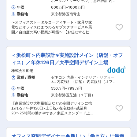
ポータル・ソーシャル）
,
意匠設計 内
企業とのコミュニケーションが仕事の中心となり
https://www.colbo.co.jp/works/ ■就業環境： 企
装設計（オフィス）
ます。 クライアントを深く理解した上でプロジェ
年収
600万円
~
1000万円
画骨子やコンセプトの立案などへも風通し良く関
クトの目的を明確にし、それを実現するために、
勤務地
東京都港区南青山
わることができ、新しい素材や映像・演出機材を
専門的かつ統合的にプロジェクトを推進します。
積極的にデザイン要素として表現できる環境で
■企業概要： 「人と場の関係性」「場における人
〜オフィスのトータルコーディネート・家具や家
す。 ■当社について： ◇製薬メーカーや医療機
と人とのコミュニケーション」をテーマに、さま
電などオフィスにまつわるサブスクサービスを展
器メーカー、病院・クリニックなど、医療業界の
ざまな「場」の構築と運営をサポートしていま
開／自由度の高い提案が可能〜 【お任せする仕
クライアントの広報・PR戦略を、専門知と最先端
す。。 変更の範囲：本文参照
事】 引っ越しや増床を控える企業様へのご提案
のアイデアでサポートするのが当社の使命です。
や、オフィス全体のコーディネートなど、様々な
さまざまな情報発信ツールの企画・制作、それら
業種・規模の企業様へ自由度の高い提案を、営業
のツールを活用したコミュニケーション戦略の提
と連携しながら進めていただきます。法人のお客
案・実行までを手がけます。 ◇2020年1月から
＜浜松町＞内装設計※実施設計メイン（店舗・オフ
様をメインに現在は9割オフィスの案件になりま
は、医師会員12万人を擁し、ヘルスケア領域専門
すが、今後は商業施設や店舗など案件の幅を広げ
ィス）／年休126日／大手空間デザイン上場
のWEBコンテンツ配信事業を手掛けるメドピア株
ていきたいため開拓に携わって頂くことも可能で
式会社の傘下となり、医療現場に対し、精度の高
株式会社船場
す。 ＜具体的には＞ ・オフィス空間の設計/提案
いニーズ調査に基づくより効果的なコミュニケー
・お客様の好みやワークスタイルなどをヒアリン
業種 / 職種
ゼネコン 内装・インテリア・リフォー
ション施策の立案・実行が可能となるなど、親会
グ ・プレゼン資料の作成 ・施工/納品の立ち合い
ム
,
内装設計（店舗） 内装設計（オフ
社とのシナジーは医療業界から注目を集めていま
【使用ソフト】 Vectorworks、AutoCAD、
ィス）
す。 ■当社の魅力： ◎グラフィックデザイン、映
年収
550万円
~
799万円
PhotoShop、Illustrator+、SketchUpなど 【ポジ
像制作、web制作、学術情報など、当社には各分
勤務地
東京都港区芝浦（１丁目）
ションの魅力】 （1）1000ブランド12万種のアイ
野の専門家が在籍しています。こうした社内メン
テムからニーズに沿った提案が可能 取り扱ってい
バーや様々な外部協力会社と共に、一つ一つの案
【商業施設や大型量販店などの空間デザインに携
る家具ブランドが1000以上ございますためご自
件を大切に創り上げる「チーム感」が、当社空間
われる／年休126日×土日祝×在宅勤務×残業月
身が思い描く空間を実現させることができ、デザ
デザインの特徴です。 ◎施工現場体験推奨。デザ
20〜25時間の働きやすさ／東証スタンダード上
インや設計の提案だけで終わりではなく顧客のそ
イナーにも現場への立会を推奨し、情報収集やコ
場の大手空間デザイン企業】 ■業務内容： クラ
の先のニーズにも長期的に寄り添うことができま
ミュニケーションの機会を積極的に設けます。 変
イアントの事業戦略や課題を汲み取った空間づく
す。またデザインについても特定のブランドやテ
更の範囲：会社の定める業務
りを、チームで連携しながら具現化していく実施
イストに縛られることはなくご自身の感性と、施
設計をメインで担当いただきます。 単なる図面作
主の想いを掛け合わせ、その都度「新しい色」を
オフィス空間デザイナー◆新しい「働き方」に最適