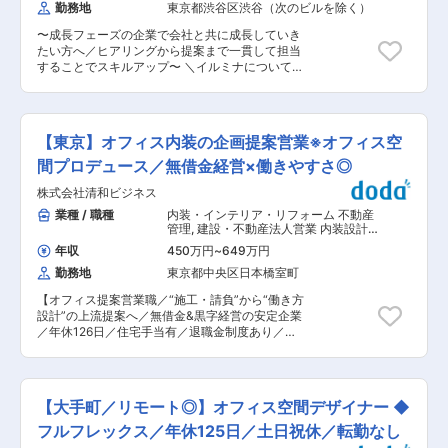
としてお客様に見学頂ける様に作られており、最
勤務地
東京都渋谷区渋谷（次のビルを除く）
紹介や提案サポートも担当します。 ■扱うサービ
新の機能性、デザイン性を兼ね備えている ■社
ス オフィス家具、教育・福祉・ホテル向け家具な
風： 勤続年数が長く、社員同土が助け合い、面倒
〜成長フェーズの企業で会社と共に成長していき
ど自社製品を幅広く提案。空間設計やトータルコ
見がよい社風です。 富士ビジネスの期待する人材
たい方へ／ヒアリングから提案まで一貫して担当
ーディネートにも携わり、顧客課題に応じて最適
は情熱と夢のもてる人、信用を大切にして努力す
することでスキルアップ〜 ＼イルミナについても
なソリューションを提供します。 ■組織構成 営
る人です。私達は「この会社が好きだ」というこ
っと知れる！公式noteもチェック！／
業部門はエリアごとに構成され、若手からベテラ
とを本当に大切にしたいと思っています。ぜひ当
https://note.com/illumina_note イルミナってどん
ンまで幅広い社員がチームで協力しながら案件を
社の動画を見てください。
な会社？どんな人が働いている？などよりリアル
推進します。 ■業務の魅力 社会変化に対応した
https://www.fbco.co.jp/ 変更の範囲：本文参照
な会社の雰囲気がわかる！「ご自身の思いを叶え
新しい働き方や学びの場の創造に貢献できる点、
【東京】オフィス内装の企画提案営業※オフィス空
られる環境か」をぜひご覧ください！ ■業務
顧客と密接に関わりながら自身の提案が空間とし
概要： オフィス内装のデザイン設計や改修工事、
間プロデュース／無借金経営×働きやすさ◎
て形になる達成感が得られる点が魅力です。 ■教
リノベーションにかかわる設計業務について、ヒ
育体制 OJTを中心に3〜4ヶ月の研修や中途入社
株式会社清和ビジネス
アリング・デザイン〜コンペでの提案まで一貫し
者向けの集合研修、e-learning、通信教育補助な
てお任せします。 ■具体的には： 【内装設計
業種 / 職種
内装・インテリア・リフォーム 不動産
ど学びの機会が充実し、資格取得支援や優良社員
等】 ・C工事設計デザイン（企画提案書）策定 ・
管理
,
建設・不動産法人営業 内装設計
向け海外研修も用意されています。 ■想定される
法規チェック作業（歩行距離、排煙、区画、簡易
（オフィス）
キャリアパス エリア営業の経験を積んだ後、希望
年収
450万円
~
649万円
な防災設備、避難安全検証の推測） ・サインデー
や実績次第で総合職やマネジメント職などへのキ
勤務地
東京都中央区日本橋室町
タ等の作成 など 【オフィス内装以外の設計施
ャリアアップも可能です。 ■企業の特徴/魅力 グ
工】 ・テストキッチン、サウナ、ホテル改修、1
ループの流通・生産・商品開発力を活かし、顧客
【オフィス提案営業職／“施工・請負”から“働き方
棟リニューアル、サーバールーム、LABO、共用
や時代のニーズに応じて新たな価値を創造。挑戦
設計”の上流提案へ／無借金&黒字経営の安定企業
部トイレ新設、診療所 ・共用部の内装更新工事
と成長を後押しする社風と安定した経営基盤、多
／年休126日／住宅手当有／退職金制度あり／勤
（A工事) など ■業務の流れ： （1）ヒアリング
様な福利厚生が整っています。 変更の範囲：会社
務時間選択制度など働きやすい環境】 同社は、ワ
お客様から希望の内装要件をヒアリングします
の定める業務
ークプレイスソリューションカンパニーとして、
（2）提案資料の作成 図面＆デザイン、パース作
創業以来50年以上にわたり無借金・黒字経営を継
成 見積図面の作成、協力会社からの回収、精査
続してきた安定基盤を有する企業です。 従来の
（3）提案（コンペでのプレゼン） （4）工事完
【大手町／リモート◎】オフィス空間デザイナー ◆
「オフィス＝作業空間」という概念から、「オフ
了までの設計業務 ☆★多様な価値観とベンチャ
ィス＝生産性・創造性・組織力を生む経営資源」
フルフレックス／年休125日／土日祝休／転勤なし
ーならではの成長環境×安定性★☆ ＜成長環境＞
へと社会的な価値観が変化する中、同社では単な