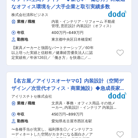
成に留まらず、社内外の関係者と連携しながらプ
空間に落とし込んでいただくことができます。
ロジェクトの推進をし、高付加価値な空間ソリュ
なオフィス環境を／大手企業と取引実績多数
（2）チームで連携し進める体制 他部署と連携し
ーションを提供していただきます。 【具体的に
ながら仕事を進めていくことも沢山あり、お互い
株式会社清和ビジネス
は】 （1）基本設計を基にした、実施設計図・詳
の視点を持って仕事をすることで自分自身への刺
細図（ディテール）の作成 （2）社内外の関係者
業種 / 職種
内装・インテリア・リフォーム 不動産
激にもなりますし、その視点が次への提案につな
の要望を整合し施工が実現可能な実施設計図の作
管理
,
意匠設計 内装設計（オフィス）
がっていくこともあるので、そこも当社で働く面
成 （3）内装制限・建築基準法などの法規チェッ
白さの一つです。事業成長のための自発的な提案
年収
400万円
~
649万円
クおよび行政協議 （4）コスト管理や現場のデザ
を歓迎、称賛する社風です。 【プロフェッショナ
勤務地
東京都中央区日本橋室町
イン監理（チームの施工担当と連携して行いま
ルコースについて】 ソーシャルインテリアのプロ
す） ＜対象となる案件＞ 商業施設（物販・飲
フェッショナルコースは、『成果へのコミットが
【家具メーカーと強固なパートナーシップ／60年
食）、オフィス、教育施設、宿泊施設、医療福祉
あれば、プロセス（場所・時間）は問わない』と
以上培った実績と信頼有／健康経営優良法人に認
施設、展示会、ワークスペース等 ＜プロジェクト
いう、プロ同士の信頼関係に基づいた働き方で
定実績有／年休126日／「働き方」を快適に／オ
の規模感＞ 物件規模：数坪〜数十坪のコンパクト
す。 ※週4リモート・フレックスを標準とし、パ
フィス空間デザイナーを募集】 オフィスの移転・
な飲食店や物販店から、数千〜数万坪の大規模商
フォーマンスが最大化される環境で就業いただく
新設・リニューアルの際の新しいオフィス空間の
業施設、複合ビルまで、手掛ける空間は多岐にわ
ことが可能です ※チャットやオンラインツールを
設計を提案します。また、オフィス以外にもビル
たります。 物件数：一人あたり常時3〜5件程度
駆使し、リモートであっても円滑なコミュニケー
のロビー・水回りの改修・文教施設（各種学
の案件を並行して担当（フェーズによります）。
【名古屋／アイリスオーヤマG】内装設計（空間デ
ションが取れる環境です 変更の範囲：会社の定め
校）・医療施設（クリニック・病院など）、様々
【キャリアステップ】 短期：まずは数千万円規模
る業務
な空間設計に携わります。 ■業務詳細： ・オフ
ザイン／次世代オフィス・商業施設）◆急成長家具
の案件で一連の流れを習得 中期：数億円規模のフ
ィスまたはその他の空間のレイアウト設計・内装
ラッグシップ案件（誰もが知るブランド店や大型
メーカー
アイリスチトセ株式会社
設計・家具コーディネートなど ・設計図/提案書
施設）のリーダーへ 長期：マネジメント職、また
を作成しお客様へのプレゼンテーション、受注後
業種 / 職種
文房具・事務・オフィス用品 その他メ
は業態を牽引するクリエイティブディレクターへ
のお客様との打ち合わせから工事完了までを担
ーカー
,
内装設計・インテリア 内装設
■就業環境： ・年休126日 ・土日祝休み ・月残業
当。社内には、PM・CM・現場管理の専任担当も
計（オフィス）
20〜25h ・テレワークあり ・時差出勤制度 【◇
年収
450万円
~
899万円
いますので、各パートと協力しながら引き渡しま
裁量を持って働ける】業務は自身の裁量で行い、
勤務地
愛知県名古屋市西区名駅
で携わります。 ・その他、現地などの調査・実
定時退社や年休を取得しやすい社風です。多様な
測、ロケーション確認などもあります。 ■同ポジ
働き方を支援する「ワークライフインテグレーシ
〜各種手当が充実し、福利厚生◎／インテリアコ
ションの魅力： ・設計・デザインを行う際に、実
ョン」を掲げ、その取り組みのもとオフピーク出
ーディネートした空間がカタチになる面白さ／ア
際にオフィスを使われる社員の方々と打ち合わせ