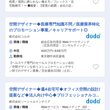
からも、企業理念にあるように「健全な成長を続
程度／場所に縛られない働き方／フレックス・在
の場はコンペとなる場合も多く、営業と一緒に提
けることにより社会貢献する」企業であり続けま
宅勤務可！〜 ■概要：【変更の範囲：会社の定め
案することもあります。 （4）受注後は、完成ま
す。 変更の範囲：本文参照
る業務】 クライアント企業の新しいオフィス構築
で見守ります 施工担当のチームと協力して工事の
等のプロジェクトにあたり、コンセプト策定から
進捗を管理。小規模の案件の場合は、一人で管理
設計・施工にいたるまで、プロジェクト全体の統
します。 ■案件詳細 ・対象物:ビル、ホテルやオ
括管理を行って頂きます。 クライアントと同じチ
フィス、店舗の内装など ・担当案件:月2〜3件を
空間デザイナー◆医療専門知識不問／医療業界特化
ームのパートナーとして、プロジェクトの目的と
並行して担当 ・エリア:全国対応をしますが、地
ゴールを設定します。 実現するために想定される
のプロモーション事業／キャリアサポート◎
方のエリアに関しては、地元協力会社様へお願い
プロジェクト計画（予算 / スケジュール / 体制）
するケースが多いです。 ・施工実績：CAMCO肥
株式会社コルボ
を提示し、何をどこまで取り組むかプロジェクト
後橋ビル、株式会社ACN本社オフィス └HPもぜ
で実現することを策定します。 その上でゴールへ
業種 / 職種
総合広告代理店 Webマーケティング
ひご覧ください：
向かうため戦略的に検討しプロセスを描きます。
（広告代理店・コンサルティング・制
https://www.knot21.jp/cont/works/ ■入社後の流
導き出されたプロセスに沿って、社内外含め最適
作）
,
内装設計・インテリア 内装設計
れ： デザイナーとしての業務に加えて、組織のマ
年収
400万円
~
649万円
（オフィス）
なチームを編成し、プロセス通り進められるよう
ネージャー候補としてマネジメントの業務も少し
勤務地
東京都中央区築地
適切な場を設定し牽引します。 ■業務内容： ワ
ずつお任せします。 ■働き方： ・年休120日・土
ークプレイス（仕事環境）では、クライアントで
日祝休み ・平均残業30時間 └ICT技術の活用・営
【ヘルスケア専門のセールスプロモーション会社
ある企業が何を目指しているか、今後どうなって
業がお客様との関係構築に注力していることで残
／空間デザインを担うコミュニケーションデザイ
いきたいか、を把握し、そこを利用する社員の
業時間を抑えています。 ■組織構成・社風： 女
ン部でのデザイン業務／完全週休2日制（土日
方々が最大限のパフォーマンスを発揮できる理想
性5名（20代1人、30代2人、40代1人、50代1
祝）／年間休日120日以上】 ■業務内容： ・全国
的なオフィス環境や運営方法を提案します。そし
人）の組織です。ママさんもいるからこそ、仕事
各地で開催される様々な医学会に、常に併設して
て、オフィス新設・移転・リニューアルといった
と家庭の両立をサポートし合う風土があります。
催される企業展示会が主なフィールドです。展示
実際の構築にあたって、プロジェクトのマネジメ
また、３ヶ月に1回は、希望者を募って懇談会を
ブースや展示什器のデザインをはじめ、プライベ
ント業務を行います。クライアントの立場で全体
空間デザイナー◆週4在宅可◆オフィス空間の設計/
開催。全社で忘年会なども開いているため、部
ートショーやショールーム空間などのデザインも
計画の立案、要件定義、設計監理、施工監理まで
署・年齢を問わずコミュニケーションも活発で
担って頂きます。 ・CAD（VectorWorks）や
提案など◆法人向け中心◆プロフェッショナルコー
トータルにマネジメントを行っていきます。 ＜具
す。
3DCGツール（CINEMA4D）での3次元表現か
体的な業務内容＞ ・スケジュール／品質・コスト
ス
株式会社ソーシャルインテリア
ら、グラフィックワーク（Adobe）としての２次
管理 ・外部パートナー（設計事務所・施工会社
元表現まで、展示空間に関わる幅広いクリエイテ
業種 / 職種
Webサービス・Webメディア（EC・
他）の選定・監理・査定等 ※お客様やパートナー
ィブを担当していただきます。 ＜制作実績＞