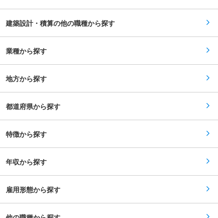
支店の施設管理のニーズの増加が想定されるた
活躍しており中途入社の方も多く活躍をしており
め、この度総務部の中に、ファシリティマネジメ
ます。 ■企業の特徴
ント課が新設されることになりました。 ■キャリ
（https://www.mecdesign.co.jp/）： 三菱地所の
建築設計・積算の他の職種から探す
アパス： 5〜6年後の近い将来的には、管理職と
子会社として１９７２年に誕生し、日本における
してチームを牽引いただくことを期待しておりま
インテリアデザイン業界の先駆けとして多くの功
す。 ■配属部署： ◇商事法務、総務、ファシリ
績を残してきました。 特に有名ホテルや大手企業
ティ等の業務を行う部署です。 ◇円谷フィールズ
業種から探す
のオフィス、富裕層向けマンションなどのインテ
ホールディングスの他、フィールズをはじめとし
リアデザインを手掛け多数のデザイン賞を受賞し
たグループ企業のサポートを行います。 ◇ファシ
てきました。 変更の範囲：会社の定める業務
リティマネジメント課：課長含め人員２名（男性
地方から探す
のみ） その上位部署である総務部：人員15名
（うち男性10名、女性5名） ※そのほかに、アル
バイトの方が3名活躍しております。 ■社風： ◇
中途社員が多数在籍しており、オフィスはカジュ
都道府県から探す
アルな雰囲気です。 ◇人物重視の採用を行ってお
り、福利厚生が充実しているため、離職率は10％
未満と非常に低いのが特徴です。 ■就業環境：
特徴から探す
月残業は10H程、年休126日（2025年度）とワー
クライフバランスを整えて就業しやすい環境で
す。 ■当社の魅力： 当社グループは、『ウルト
ラマン』など優良IP（知的財産）を多数保有して
年収から探す
おります。『ウルトラマン』のようにグローバル
に通用する知財の創造と育成や、映画、テレビな
ど映像コンテンツの企画制作や様々なIPの遊技機
企画・開発・流通など多角的に事業を推進してい
雇用形態から探す
ます。 変更の範囲：会社の定める業務
他の職種から探す