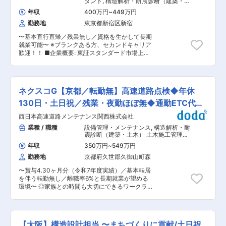
タント
,
構造解析・耐震診断（建築・土
の知識・スキル向上をサポート ■就業環境 フレ
致しますが、基本は東京都内のみの業務のご認識
木） 構造設計
ックスタイム制導入、年間休日126日、福利厚生
年収
400万円
~
449万円
をお持ちください ■仕事の流れ： 1週間前〜3日
充実。柔軟な働き方が可能です。 ■想定されるキ
勤務地
東京都新宿区新宿
前までに検査場所等がスケジュール登録されま
ャリアパス 技術開発のスペシャリストとして成長
す。分譲物件の検査も多いので、同現場にて複数
し、将来的にはプロジェクトリーダーやマネジメ
〜基本直行直帰／残業無し／資格を生かして長期
対応も可能です。検査棟数は閑散期で2〜3棟/
ント職へのキャリアアップが可能です。 ■企業の
就業可能〜 ※ブランクある方、セカンドキャリア
週、繁忙期は5〜6棟/週程度です。 ■組織構成：
特徴/魅力 100年の歴史に培われた高い技術力
歓迎！！ ■企業概要: 東証スタンダード市場上場
会社全体で約100名程度在籍しております （大半
と、グローバル規模での課題解決を目指す安定し
のＥＲＩホールディングスグループに属し、戸建
が60代以上の者です。80代の者も嘱託勤務にて
た経営基盤。多様な事業領域で新規ビジネス創出
住宅の審査を主要事業とする国土交通大臣指定の
従事しております） ■働き方： ・残業：無 ・年
にも積極的に取り組んでいます。
審査機関です。 多数の資格者を有する業界大手機
間休日125日（完全土日祝休み） ※嘱託勤務につ
関として、確認検査業務のほか、住宅性能評価、
き、週の勤務日数は（応）相談 ・出勤方法：自宅
ネクスコG【京都／転勤無】高速道路点検◆年休
省エネに係る審査・認証業務など、住宅の安心・
からの直行直帰のかたちになります。 ・就業時
安全のため 質の高い多彩なサービスをワンストッ
130日・土日祝／残業・夜勤ほぼ無◆通勤ETC代支
間：09：00〜18：00（休憩：60分） ※検査のな
プで提供しております。 ■職務内容： 建築基準
い時間に関しては周辺や自宅で待機していただ
給
西日本高速道路メンテナンス関西株式会社
適合判定資格を活かし、確認検査業務（現場検
き、自由に時間をお使いいただけます。 ■業界ト
査）をご担当いただきます。 ■担当エリア 山口
業種 / 職種
設備管理・メンテナンス
,
構造解析・耐
ップクラスの交付件数がある国の「指定確認審査
県内をお任せ致します。 ※県境の案件もお任せ致
震診断（建築・土木） 土木施工管理
機関」 「住宅の品質確保の促進等に関する法律」
しますが、基本は東京都内のみの業務のご認識を
（トンネル・道路・造成・ダム・河
が施行された直後の2000年に設立した当社。そ
年収
350万円
~
549万円
川・港湾・造園など）
お持ちください ■仕事の流れ： 1週間前〜3日前
のため、審査・検査に携わってきた戸建て住宅の
勤務地
京都府久世郡久御山町森
までに検査場所等がスケジュール登録されます。
実績が多数で、高い技術力を蓄積してきました。
分譲物件の検査も多いので、同現場にて複数対応
現在では建設性能評価の交付件数では全国で120
〜賞与4.30ヶ月分（令和7年度実績）／基本転居
も可能です。検査棟数は閑散期で2〜3棟/週、繁
以上ある審査機関の中で常にトップクラス。審査
を伴う転勤無し／離職率6%と長期就業が望める
忙期は5〜6棟/週程度です。 ■組織構成： 会社全
件数は年間で4万件を超えています。これまでの
環境〜 ◎家族との時間も大切にできるワークライ
体で約100名程度在籍しております （大半が60代
経験やノウハウが豊富なため、さまざまな案件に
フバランスや安定性が魅力で入社する方多数◎ ◎
以上の者です。80代の者も嘱託勤務にて従事して
対応できるのが強みです。また、国の指定確認審
土木資格を活かし、働き方改善◎ 「NEXCO西日
おります） ■働き方： ・残業：無 ・年間休日125
査機関として認定されているという安定性に加
本」のグループ会社で、関西エリアにおける高速
日（完全土日祝休み） ※嘱託勤務につき、週の勤
え、東証スタンダード上場のERIホールディング
道路の保守・保全を手掛ける当社は、高速道路の
務日数は（応）相談 ・出勤方法：自宅からの直行
【大阪】構造設計担当 〜まちづくりに貢献/土日祝
スグループの一員であるということから、多くの