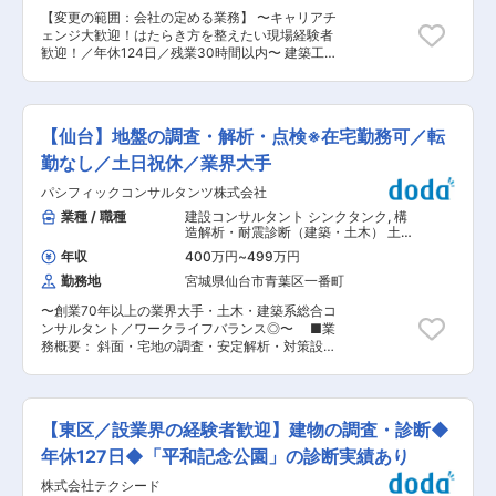
自然の“息づかい”を感じ取れる感性を磨くこと。
【変更の範囲：会社の定める業務】 〜キャリアチ
人の気持ち：お客様に対して、コンシェルジュの
ェンジ大歓迎！はたらき方を整えたい現場経験者
如く提案調査から対処対策まで総合的なサービス
歓迎！／年休124日／残業30時間以内〜 建築工
が提供出来ること。どちらの気持ちも解るインタ
事・型枠工事や施工図・計算書の作成を行う同社
ープリター（半魚人）となることを同社は目指し
にて、構造解析の業務をお任せいたします。対象
ています。 ＜社風＞ 社員一人ひとりがやりがい
としては、マンションなどのRC造建築物などが
と満足ある人生を築くことが会社の発展、社会へ
多くなっております。 ■業務詳細： ・仮設構造
の貢献に繋がります。柔軟な感性と発想、自らを
【仙台】地盤の調査・解析・点検※在宅勤務可／転
計算 ※型枠工事の型枠の解体に関する計算です。
高めようとする野心を持ち、豊富な経験を活かし
・型枠支保工解体の計算書作成（ピンポイント工
勤なし／土日祝休／業界大手
て、個人・会社だけではなく、若手技術者の育
法） ※専用のソフトがありますので、そちらで計
成、社会や地域の繁栄を目指しています。 変更の
パシフィックコンサルタンツ株式会社
算書作成を作成していただきます。 ・顧客対応
範囲：会社の定める業務
（電話など） 入社後はOJT体制で業務を覚えてい
業種 / 職種
建設コンサルタント シンクタンク
,
構
ただきます。 めずらしい職種となりますので、未
造解析・耐震診断（建築・土木） 土木
経験の方がほとんどだと思います。しっかりと丁
設計・測量（都市計画・環境）
年収
400万円
~
499万円
寧に教えますので、今までのご経験を活かして活
勤務地
宮城県仙台市青葉区一番町
躍することが可能です。 慣れてきたらお客様への
確認の電話対応などもお任せする予定です。 残業
〜創業70年以上の業界大手・土木・建築系総合コ
時間は月平均30時間程度、土日祝日が休日となり
ンサルタント／ワークライフバランス◎〜 ■業
建設現場ではなく事務所勤務になりますので、落
務概要： 斜面・宅地の調査・安定解析・対策設
ち着いて就業することが可能です。 ■組織構成
計、軟弱・耐震関連の調査・地盤解析・対策設
14名（男性2名、女性12名） 20代〜60代まで幅
計、水文調査・地下水解析、地質調査の現場管
広い方が在籍しております。未経験入社の方も多
理・資料整理とりまとめ・総合解析などをお任せ
く在籍致します。 ■会社・求人の魅力： ・仮設
します。 ■業務詳細： ・道路・橋梁・港湾施
構造計算を事業として行っている企業は日本でも
【東区／設業界の経験者歓迎】建物の調査・診断◆
設・河川管理施設・砂防施設の設計に関する地質
数社しかなく、希少性が高い職種のため貴重な経
調査・地盤解析業務 ・軟弱地盤解析、斜面・宅地
年休127日◆「平和記念公園」の診断実績あり
験を積むことができます。今までの経験を活かし
の安定解析、対策設計 ・土工構造物点検（堤防、
て新たなキャリアを築いていくことが可能です。
株式会社テクシード
法面、盛土、擁壁など） ■働く環境： 【（1）長
・会社名の「フォービル」は、アルファベットで