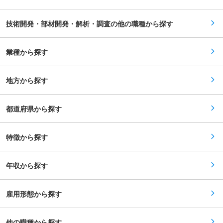
ありますが寮も完備されています。 ・住宅融資や
す。 こうしたビジョンのもと、大林組は3つのテ
持株制度、退職金制度など福利厚生、各種手当も
ーマを掲げて宇宙開発に取り組んでいます。「宇
充実しています。 ■同社の魅力 ◇「働き方改
宙へ行く」「宇宙に住む」「宇宙を使う」です。
技術開発・部材開発・解析・調査の他の職種から探す
革」の取り組み 当社では、社員全員がいきいきと
変更の範囲：会社の定める業務
働ける仕組みを実現するための施策を実施してお
ります。その一つとして、ワークライフバランス
の実現のため、生産性向上や効率化・省力化に向
業種から探す
けて、現場でのICT・AI導入など全社を挙げて働
き方改革を推進しています。 ◇キャリアパス 希
望する業務内容・勤務地・キャリアパスを申告す
地方から探す
る「自己申告制度」や全社員共通の評価制度があ
る為、キャリア採用の方も新卒採用社員と同様、
正当に評価される仕組みが整っております。
都道府県から探す
特徴から探す
年収から探す
雇用形態から探す
他の職種から探す