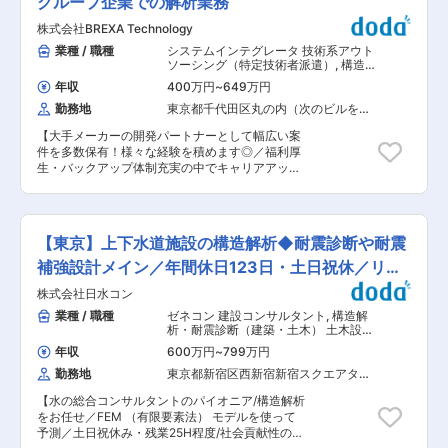
グループ企業での解析業務
OJTや専門研修、自己啓発支援金制度で継続的な
給与・賞与支給日を「定時退社日」と設定 ※時間
成長をサポートします。 ■就業環境 完全週休2日
株式会社BREXA Technology
外勤務時間や長時間勤務者の削減に向けた取り組
制・充実の福利厚生。寮・社宅制度や健康診断、
みを推進中 ■組織構成： 政府全額出資である経
業種 / 職種
システムインテグレータ 技術系アウト
各種休暇制度が整っています。 ■想定されるキャ
営基盤と社会貢献事業の高い安定性から50〜60
ソーシング（特定技術者派遣）
,
構造解
リアパス 将来的には運航管理責任者やプロジェク
代のベテラン世代が多数中途入社しております。
析・耐震診断（建築・土木） 解析・調
トマネージャー、海外拠点統括など幅広いキャリ
年収
400万円
~
649万円
査
平均年齢は58歳と高めの水準ですが、モチベーシ
ア形成が可能です。 ■企業の特徴/魅力 長年培っ
勤務地
東京都千代田区丸の内（次のビルを除
ョン向上や社内報の発行など、コミュニケーショ
た高度な海上土木技術を基盤にサステナブルな社
く）
ン強化の施策を充実させています。 ＜中間貯蔵・
会インフラ構築を推進しています。 変更の範囲：
【大手メーカーの開発パートナーとして幅広い案
環境安全事業株式会社について＞ ■同社の概要に
会社の定める業務
件を多数保有！様々な経験を積めます◎／福利厚
ついて： 同社は、「中間貯蔵・環境安全事業株式
生・バックアップ体制充実の中でキャリアアップ
会社法」に基づき、国の全額出資により設立され
が可能／アウトソーシンググループで安定性抜
た特殊会社です。監督官庁は環境省です。株式会
群】 解析業務をご担当いただきます。 解析業務
社ですが株主は財務大臣と環境大臣のみ。国の全
のご経験をお持ちの方、ぜひご応募下さい。 ■業
額出資で運営をしている安定企業です。 ■同社の
務内容： 工場設備の解析業務をご担当いただきま
事業について ◇中間貯蔵事業◇ 福島県の復興に
【東京】上下水道施設の構造解析◆耐震診断や耐震
す。 スキルに合わせて、下記のような解析業務を
向けて環境省の委託により、平成26年に福島県で
ご担当いただきます。 ◇構造解析業務 ◇振動解
補強設計メイン／年間休日123日・土日祝休／リモ
発生した放射性物質に汚染された土壌等を、安全
析業務 ◇熱流体解析業務 ◇衝撃・塑性加工解析
に貯蔵・管理するための中間貯蔵施設の整備と管
ート可
株式会社日水コン
業務 ◇電磁界解析業務 ◇地盤解析業務 ■使用ツ
理運営を行っております。中間貯蔵施設は東京電
ール： Nastran、Abaqus、ANSYS、SAP2000
業種 / 職種
ゼネコン 建設コンサルタント
,
構造解
力福島第一原子力発電所を取り囲む場所に整備さ
など ■職場環境や魅力： ◇賞与年2回、時間外手
析・耐震診断（建築・土木） 土木設
れております ◇PCB廃棄物処理事業◇ 国の監督
当（1分単位）、各種手当（家族、赴任等）が支
計・測量（上下水道）
の下、約30年間処分がなされず保管を余儀なくさ
年収
600万円
~
799万円
給 ◇スキル、経験年数、年齢等も考慮し、話し合
れていたPCB廃棄物の処理事業を行っておりま
勤務地
東京都新宿区西新宿新宿スクエアタワ
いの上で決定 ◇充実の福利厚生 交通費支給あ
す。全国数箇所において、PCB廃棄物の広域的な
ー（２２階）
り、資格取得支援・手当あり、寮、社宅、住宅手
処理施設を設置し、地方公共団体、大企業及び中
【水の総合コンサルタントのパイオニア/構造解析
当あり、UIターン支援ありなど ■充実した教育制
小企業等の保管事業者から委託を受けて処理事業
をお任せ／FEM （有限要素法） モデルを使って
度／入社後のフォロー体制充実： ◇人事育成制
を行っております。 変更の範囲：会社の定める業
予測／土日祝休み・残業25H程度/社会貢献性の高
度…等級制度の定義と連動したカリキュラム体型
務