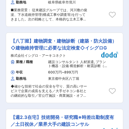
コンサルタントです。案件は官公庁によるものが
勤務地
岐阜県岐阜市境川
が支給されました。 ・働きやすい環境： えるぼ
多く、堅調に業績を拡大しています。今後さらに
し認定の3段階目を取得しており、残業も20〜30
組織拡大していくうえで、「人と組織が成長する
■業務背景： 従来建設グループでは、河川敷の俊
時間以内で、働きやすい環境です。 ・業務体制：
ステージ」であると捉えており、プロジェクト公
浚、下水道維持管理(構成工事や調査等)を行って
一つの事業部に集中し兼任業務はありません。毎
募制導入や、タレントマネジメントの導入、社員
きました。次の戦略として、本格的な土木工事へ
週工程会議で業務の偏りを防ぐ体制が整っていま
への健康投資など、「人への投資」を積極的に行
参入し、元請として舗装や側溝入替え等の公共工
す。 ・研修制度の充実： 資格取得支援、学位取
うことにより、社員の「働きがい」を高め、組織
事を受注しています。しかしながら組織改革を担
得支援、高卒・高専卒者への大学夜間コース通学
の活性化につなげていこうとしています。 変更の
うリーダーが施工管理を兼務しており、改革が進
支援、国内研修、技術研修会など、様々な学びの
範囲：会社の定める業務
められない状態となっています。そのため土木施
機会を提供します。 ・業績安定： 定期的な水質
【八丁堀】建物調査・建物診断（建築・防火設備）
工管理のできる方を募集することとしました。 資
調査の依頼が多く、安定した業績を誇ります。 ・
格をお持ちでなくとも施工管理のご経験をお持ち
◇建物維持管理に必要な法定検査◇イシグロG
社会貢献： SDGsや防災対策など、社会的に重要
の方であれば、業務を通して資格取得をしながら
な役割を担う業務です。 ■研修制度の充実 資格
株式会社イシグロ・アーキコネクト
キャリアを積み上げていきます。 ■業務内容：
取得支援/学位取得支援/高卒・高専卒者への大学
以下、施工管理業務の補助的な役割からスタート
業種 / 職種
建設コンサルタント 人材派遣
,
プラン
夜間コース通学支援/国内研修/技術研修会などを
頂けます。 ・顧客と施工計画の打ち合わせ ・工
ト機器・設備 構造解析・耐震診断（建
行っております。 ■組織構成： 環境保全事業部
程管理、現場スタッフへの指示 ・品質安全管理、
築・土木）
（20代〜30代7名、40代9名、50代7名） ■資格
年収
600万円
~
899万円
工程管理 ・ICT等の新技術の活用の推進 ■当社の
者情報 平均年齢：43歳 《主な技術資格取得者
勤務地
東京都中央区八丁堀
魅力： ・1958年から60年以上、岐阜／羽島エリ
数》技術士15名、RCCM47名、環境計量士6名、
アの廃棄物処理、水路等の清掃、下水道維持管理
作業環境測定士5名、コンクリート診断士2名ほか
◆確かな技術で社会の安全を守り、質の高いサー
に携わってきました。笠松町や岐南町を始め、周
■当社について 当社の環境事業部では、建設会社
ビスで企業の成長を支える／大手ゼネコン各社と
辺の市町村から委託を受けている安定した企業で
などからのご依頼で水質調査を実施しています。
の継続的な取引／官公庁施設・商業施設・オフィ
す。 ・年齢や社歴に関わらず、実力次第で昇進が
ガスクロマトグラフ質量分析装置などの機器を駆
スビル・マンションなど年間検査数2500件／社
可能です。実際に、30歳の課長や40代の部長も
使し、常に正確なデータを提供。河川等の環境基
会資産の価値維持に貢献／年収600〜800万円◆
在籍しております。 ・風通しが良く、非効率な業
準や排水基準との比較、建築物飲料水の水質把握
建築基準法に基づく法定検査を通じて建物の安全
務や技術を見直して新しい方法を取り入れていく
などの管理を行っています。 《具体的に》海水/
性を確保する仕事です。 建築物の安全性や長寿命
雰囲気があります。ロボットを使った下水道の点
【週2.3在宅】技術開発・研究職※時差出勤制度有
河川水等の環境水分析、下水道流入水/放流水の分
化を図るため、法令に基づく点検・調査や、修繕
検など、最新技術を導入しています。 ・年2回
析、建設工事に伴う井戸分布調査及び地下水の分
設計・計画などを行い、建物の資産価値維持や安
／土日祝休／業界大手の建設コンサル
（6月、12月）の食事会を行うなど、定期的なイ
析 など
全をお届けします。 ■業務詳細 ・建築設備検査