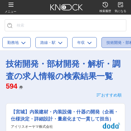
検索履歴
気になる
メニュー
勤務地
路線・駅
年収
技術開発・部
技術開発・部材開発・解析・調
査の求人情報の検索結果一覧
594
件
おすすめ順
【宮城】内装建材・内装設備・什器の開発（企画・
仕様決定・詳細設計・量産化まで一貫して担当）
アイリスオーヤマ株式会社