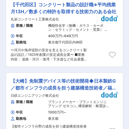
容： ・依頼先との打合せに基づく既存建物の調
リカとヨーロッパで販売。日本と同じく欧米で大
【千代田区】コンクリート製品の設計職※平均残業
査、耐震診断、補強設計の実施 ・依頼先との打合
ヒットし、世界中の収納ケースが透明に変わりま
せに基づく既存建物の調査、耐久性評価の実施 ・
月13H／数多くの特許を取得する技術力のある会社
した。こうして「しまう収納」から「探す収納」
依頼先との打合せに基づく新築建物の構造設計や
へとその概念を変えたことで、世界の収納文化を
丸栄コンクリート工業株式会社
概算検討の実施、 ・ＣＡＤによる構造図作成・修
変えました。世の中は常に変化しており、想定外
正業務 ■魅力： 【働きやすい就業環境】 ・年間
業種 / 職種
機能性化学（無機・ガラス・カーボ
の出来事も起こります。移り行く時代の変化にス
休日124日（2026年度） ・産休育休復帰率100％
ン・セラミック・セメント・窯業） ゼ
ピーディに対応し、グループ力を最大限に活用す
・リモートワーク可能（要相談） ・スライド勤務
ネコン
,
部材開発・建材開発（建築・土
ること。それが新しい需要と市場を創造すること
年収
400万円
~
649万円
木） 製図・CADオペレーター（建設）
制度(7時〜10時の間で始業時間を選択可能！実働
であり、使命だと考えます。アイリスグループは
勤務地
東京都千代田区内神田
7.5h) 「働き方改革」を推進し、社員の就業環境
これからも、企業理念にあるように「健全な成長
のさらなる改善に力を入れています。子育てを行
を続けることにより社会貢献する」企業であり続
〜河川や海岸堤防の安全を支えるコンクリート製
う社員の仕事と家庭の両立支援・所定労働時間の
けます。 変更の範囲：本文参照
品の設計／1925年創業の安定成長企業〜 ■業務
削減を目標とし働きやすい環境を整えておりま
内容： 道路・河川・港湾・下水道など社会基盤の
す。特に休暇に関しては、有給休暇入社日付与、
整備に使われるコンクリート二次製品の設計をお
有給休暇推奨日等、取得しやすい環境づくりを推
任せいたします。 ・AutoCADによる配列図面作
進しています。 ■資格取得について： 建築士な
成 ・施工現場に合った製品の構造検討、技術提案
ど当社の業務に関わる資格取得を会社が全面的に
・技術開発、新製品の検討 多くは既成の製品を施
バックアップします。資格手当も用意しており、
【大崎】免制震デバイス等の技術開発◆日本製鉄G
工個所に合わせた設計になります。土質によって
構造一級建築士は月額5万円、一級建築士は月額3
重さや性質が違うため計算して設計したり、多い
／都市インフラの成長を担う建築構造技術者／福利
万円など、個々の頑張りに応えています。 ■当社
車が通る道であれば耐荷重を変えて設計したりし
の魅力： 【◇歴史的建造物に関わる技術力◇】
厚生◎
日鉄エンジニアリング株式会社
て頂きます。また、標準製品は2ｍサイズで設計
構造調査設計事業部は1976年に旧耐震建物の調
していますが、施工場所がまっすぐとは限らない
業種 / 職種
プラントメーカー・プラントエンジニ
査・診断・補強設計の事業からスタートして、長
のでそれに合わせ加工し、加工した際の鉄筋を変
アリング ゼネコン
,
構造解析・耐震診
年にわたり高い技術力と誠実な対応でお客様との
更するなどの再検討も行います。 ■仕事の流れ：
断（建築・土木） 構造設計
信頼関係を構築してきました。調査建物に関して
年収
1000万円
~
図面・計算書の作成がメインの仕事になります
はビル、マンションだけでなく各地の灯台、旧銀
勤務地
東京都
が、設計職の方も建築現場での施工見学、工場で
行、教会などに代表される、歴史的建造物も得意
の製品見学を行い、実際のイメージを膨らませア
としていることも当社の特徴です。長年にわたり
【都市インフラ分野の成長を担う建築構造技術者
イデアを業務に活かしていきます。 ■魅力： 設