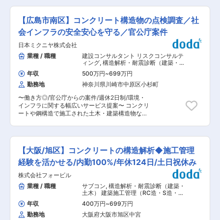
て特許取得や商標登録をコーディネート ■働く環
でサポート体制も充実しています。 変更の範囲：
修工事、小規模工事の管理をメインに行っていた
境： （1）長期的に働き続けられる環境 働きがい
会社の定める業務
だきます。 その他にマンション、工場等の建築物
を感じながら、能力を100％発揮し成果をあげる
【広島市南区】コンクリート構造物の点検調査／社
を建築〜解体するまでにかかる維持管理費用等の
ことができるよう、多様な働き方の推進・定着を
コスト算出し、改修もしくは新たな建て替えなど
会インフラの安全安心を守る／官公庁案件
強化。 （2）在宅勤務可（週に2〜3回程度） 在宅
最適な提案を実施します。 ■職務詳細： 1. 改修工
勤務、サテライトオフィスの他に、移動時間の有
日本ミクニヤ株式会社
事・小工事の見積り、現場管理 2．建築物の劣化
効活用を目的として、モバイルワークを活用して
状態調査 ・現地調査（写真撮影、打診、目視、劣
業種 / 職種
建設コンサルタント リスクコンサルテ
います。 （3）時差出勤制度 オフィスへの出社、
化不具合状態記録） ・報告書作成（写真編集、提
ィング
,
構造解析・耐震診断（建築・土
テレワークを問わず、時差出勤制度を取り入れて
案書作成、概算費用算出、各種データ入力） ・顧
木） 解析・調査 大工・とび・左官・設
います。社員は、始業時刻を5:00〜11:00の間で
年収
500万円
~
699万円
備など 土木設計・測量（トンネル・道
客への説明 3．正式見積の作成 4．その他 ・自社
選択できます。 （4）ワークライフバランス 毎週
路・造成）
勤務地
神奈川県川崎市中原区小杉町
施工物件（新築）の中長期修繕計画表作成 ■職務
水曜日はノー残業デーです。同業他社にも働きか
の特徴： ・営業担当や工事部署との連携しながら
けを行い、年に2回の業界一斉ノー残業デーも主
〜働き方◎/官公庁からの案件/週休2日制/環境・
業務を行います。 ・手掛ける物件は自社施工／他
導しています。 ■企業魅力 国内外に貢献する業
インフラに関する幅広いサービス提案〜 コンクリ
社施工問わず対応します。小規模な商業施設（カ
界シェアトップクラスの「技術・知識集団」であ
ートや鋼構造で施工された土木・建築構造物な
ーショップ等）からマンション、工場など中大規
り、68年以上の歴史を有する土木・建築系総合コ
ど、各種インフラに隠れた防災リスクなどの調査
模まで様々なものを手掛けることができます。 ・
ンサルタント業界のリーディングカンパニー。 都
やメンテナンス業務をお任せします。 ■業務詳細
仕事の流れとしては2週間程で点検と提案資料作
市・地域計画、環境、道路、鉄道、河川、上下水
・土木・建築構造物の点検・調査・診断 ・補修設
成を実施、受注となれば工事部と連携して工事計
道、港湾、空港、福祉、防災等の社会資本整備、
計の実施 ・長寿命化計画の作成 ・顧客との打合
画の作成となります。現場へ出向くこともありま
【大阪/旭区】コンクリートの構造解析◆施工管理
維持管理に、卓越した技術と柔軟な頭脳をもって
せ ・現地調査計画・提案 ・結果の整理および報
すが主に内勤業務が中心となります。 ■組織・担
応え、日本経済の発展に伴い多くのプロジェクト
告書の作成 など 《案件例》 橋梁点検／トンネ
経験を活かせる/内勤100%/年休124日/土日祝休み
当案件： ・配属となるLCC事業部は現状5名の組
に携わってきました。 変更の範囲：会社の定める
ル点検／河川構造物点検／港湾・漁港施設点検な
織で50代課長、70代・60代・30代のメンバーが
業務
株式会社フォービル
ど ■対応エリア：山口、広島、岡山、四国（一部
活躍しております。需要増への対応力強化を計画
大阪支店と業務分担） ■同社について： 同社
業種 / 職種
サブコン
,
構造解析・耐震診断（建築・
しております。 ・案件エリアは広島県内がメイン
は、「海とその調和」をテーマとし、大いなる自
土木） 建築施工管理（RC造・S造・
ですが、一部山口県、愛媛県、島根県もありま
然と豊かな社会を求める人間との間に立ち、バラ
SRC造）
す。案件の難易度を考慮して担当を決定しますの
年収
400万円
~
699万円
ンスや調和が図れる企業であることを目標にして
で、ご入社後は難しくないものから担当頂く予定
勤務地
大阪府大阪市旭区中宮
います。魚の気持ち：自らがフィールドに立ち、
です。 変更の範囲：会社の定める業務