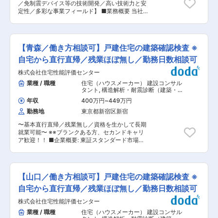
高い技術力と誠実な対応でお客様との信頼関係を
／免制震デバイス等の技術開発／高い技術力と安
計職が営業担当者がコンサルや役所を訪問する際
構築してきました。100年企業を目指す当社にお
定性／多彩な事業フィールド】 ■業務概要 当社
に設計者を連れて行くことで、お客様の疑問や要
いて、新事業として構造調査設計事業部では新築
の建築本部 技術部 技術開発室にて、都市インフ
望をその場で解決できるような仕組みを作ってい
構造設計を本格的に事業化しています。 変更の範
ラ領域の免制震デバイスや建築鉄構、建築工事、
ます。設計職の方も直接お客様の生の声を聞くこ
囲：会社の定める業務
システム建築等の技術開発を推進するポジション
とで担当している工事をより身近に感じることが
です。営業部門と連携し、市場ニーズに基づいた
でき、やりがいもアップします。 ■就業環境：
【青森／働き方相談可】戸建住宅の建築確認検査 ※
技術テーマの設定から、社内外の関係者と協力し
月残業平均18時間とワークライフバランスが整う
ながら新技術・新商品の創出、地震防災や特殊鋼
自宅から直行直帰／残業ほぼ無し／勤務日数相談可
環境です。また現在設計職では女性も活躍してお
構造の実現を目指します。開発力強化に向け、外
ります。今後も女性の採用を強化し、新たに福利
株式会社住宅性能評価センター
部での開発経験を活かし、技術基盤整備にも主体
厚生を築いて行きたいと思っています。従来の方
的に携わっていただきます。 ■業務詳細 ・営業
業種 / 職種
住宅（ハウスメーカー） 建設コンサル
法に固執せず改善していく柔軟性や会社を成長さ
部門と協働し市場の要請や課題をヒアリングし、
タント
,
構造解析・耐震診断（建築・土
せ続けようとする姿勢を大切にしています。 ■福
技術開発テーマを設定 ・社内他部門や大学、設計
木） 構造設計
利厚生： 社宅・独身寮を用意しております。当社
年収
400万円
~
449万円
事務所、実験・解析委託先等と連携したプロジェ
の規定により独身者は4000円、世帯有は8000円
勤務地
東京都新宿区新宿
クト推進 ・実験計画の立案、技術的検証（実験・
の負担で利用可能です。 ■当社の特徴・魅力：
解析）の実施、評価資料作成 ・技術基盤整備や評
当社は道路・河川・港湾・下水道など、社会基盤
〜基本直行直帰／残業無し／資格を生かして長期
定資料作成、評定審査対応等 ・自身のアイデアを
の整備に使われるコンクリート二次製品の設計・
就業可能〜 ※※ブランクある方、セカンドキャリ
活かし新技術・新商品の開発をリード ・地震防災
製造・販売を手掛けています。創業の1925年より
ア歓迎！！ ■企業概要: 東証スタンダード市場上
や特殊鋼構造を実現するための新たな技術創出 ■
確実に進歩し、全国に30拠点以上の事業所を有す
場のＥＲＩホールディングスグループに属し、戸
扱うサービス 免制震デバイス、建築鉄構、システ
る業界トップ企業に成長しました。現在では100
建住宅の審査を主要事業とする国土交通大臣指定
ム建築など都市インフラ領域の製品・技術 ■組織
年の実績を積み、1,800種類以上のオリジナル製
の審査機関です。 多数の資格者を有する業界大手
構成 建築本部 技術部 技術開発室にて、社内外の
品を保有し、数多くの特許も取得し、当社の開発
機関として、確認検査業務のほか、住宅性能評
専門家と連携しながら業務を進めます ■業務の魅
【山口／働き方相談可】戸建住宅の建築確認検査 ※
力や技術力・品質は業界でも高く評価されていま
価、省エネに係る審査・認証業務など、住宅の安
力 社会インフラを支える先端技術の開発に携わ
す。 変更の範囲：会社の定める業務
心・安全のため 質の高い多彩なサービスをワンス
自宅から直行直帰／残業ほぼ無し／勤務日数相談可
り、都市の安全や発展に貢献できます。自らの発
トップで提供しております。 ■職務内容： 建築
想や経験を活かし、裁量をもって技術開発のリー
株式会社住宅性能評価センター
基準適合判定資格を活かし、確認検査業務（現場
ダーシップを発揮できます。 ■教育体制 OJTや
検査）をご担当いただきます。 ■担当エリア 青
業種 / 職種
住宅（ハウスメーカー） 建設コンサル
社内外の研修を通じて、建築構造技術や最新動向
森県内をお任せ致します。 ※県境の案件もお任せ