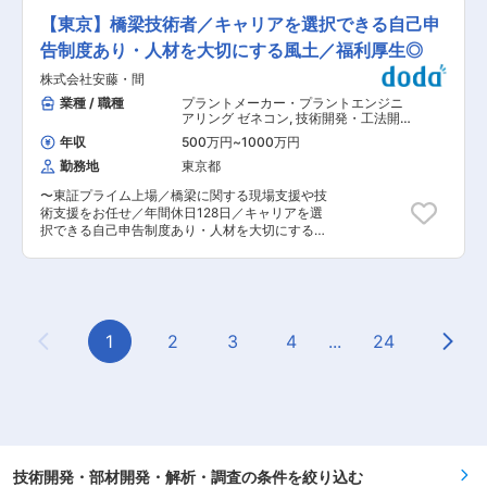
ケット発射場（調査、企画、計画、調整業務）の
【東京】橋梁技術者／キャリアを選択できる自己申
研究と開発をお任せいたします。 ■担当業務詳細
現在当社では、陸・海・空からの射場の研究を進
告制度あり・人材を大切にする風土／福利厚生◎
めており、2019年には洋上ロケット発射時の振動
株式会社安藤・間
計測を行いました。 また、2024年には大気球か
らロケットを発射する研究も進めており、当社は
業種 / 職種
プラントメーカー・プラントエンジニ
空中姿勢制御装置（スカイジャスター）のカスタ
アリング ゼネコン
,
技術開発・工法開
マイズなどを行っております。建設工事で開発さ
発（建築・土木） 土木設計・測量（橋
年収
500万円
~
1000万円
梁）
れた装置を宇宙開発事業に応用しています。 参考
勤務地
東京都
URL
https://www.obayashi.co.jp/news/detail/news20191001_1.html
〜東証プライム上場／橋梁に関する現場支援や技
ご経験に応じて、月火星開発（構造物、建材、施
術支援をお任せ／年間休日128日／キャリアを選
工、資源エネルギー、農業など）をお任せいたし
択できる自己申告制度あり・人材を大切にする風
ます。業務の一例として、月の表土を模擬した砂
土／福利厚生◎〜 ■業務内容 当社において、橋梁
（レゴリス）を原料として、道路の舗装材や隕石
に関わる現場支援や技術支援の業務をお任せ致し
防護層に要求される強度と対比することにより、
ます。業務詳細は以下の通りとなります。 1)橋梁
焼成体の適用可能性について考察する などがござ
に関わる現場支援 ・国内橋梁案件の技術支援 ・
います。 （1） 運搬路の舗装材料 （2） 月面着陸
海外橋梁案件の技術支援 ・床板取替工事の設計施
機の発着場の舗装材料 （3） 居住施設の隕石防護
工 2)橋梁に関わる営業支援 ・入札時技術提案作
1
2
3
4
...
24
層 ■組織構成（宇宙領域のメンバー） 現在部長
Previous Page
Next
成、プロポーザル 3)橋梁に関わる技術開発 ■働
も含めて5名（半分の社員が中途採用でご入社）
き方、その他： ・リモートワーク：相談可（※週
で構成をされています。 ■当社のミッション 宇
1~4日） ・出張頻度：月平均で2〜3回程度。 ・
宙へ挑む理由は大きく2つあります。 一つは、大
フルフレックス制や在宅勤務制度など、各自が裁
林組の事業を、宇宙というかつてない可能性を秘
量を持って働けるような環境が整っている為、全
めた領域へ拡大していくこと。 もう一つは、宇宙
社の残業時間も月平均30時間程度となります。 ※
開発を通じて得られた技術を、地上でのものづく
終業後の残業は上長承認が必要なため、各自が業
りに活かしていくこと。宇宙と地上、両方の視点
務工程を立て業務を行っています。 ・入寮条件は
技術開発・部材開発・解析・調査の条件を絞り込む
をもって、新たな挑戦を拓いていくことが使命で