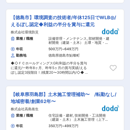
いポジション】 ■業務内容： 当社の構造設計部
の導入。 ◇キャリアサポート制度…定期的にカジ
として上下水道の構造解析をご担当いただきま
ュアル形式な面談を行うことでストレスレベルを
す。 特に耐震診断や耐震補強設計をメインとなり
把握するとともに必要に応じて関連部署と連携し
ます。 水管橋、PCタンク、上下水道施設の構造
環境を改善。 ◇人事考課制度…目標達成を適性に
【徳島市】環境調査の技術者/年休125日でWLB◎/
解析、近接施工による影響検討(対JR、対地下鉄
処遇へ反映されることを有能感を高め、自立でき
など)、温度ひび割れ解析などをお任せする想定で
えるぼし認定◆利益の半分を賞与に還元
る人財を育成できる制度。 変更の範囲：会社の定
す。 ■使用ソフト例： FORUM8：Engineer`s
める業務
株式会社環境防災
Studio、WCOMD Studio等 MIDAS IT JAPAN：
FAE NX、midas Civil、SoilWorks、GTS NS等
業種 / 職種
設備管理・メンテナンス
,
部材開発・建
CTC伊藤忠テクノソリューションズ：Soil Pius、
材開発（建築・土木） 土壌・地質・地
FINAL、KASETSU-5X等 JIPテクノサイエンス：
盤調査
年収
500万円
~
649万円
DIANA、TDAPⅢ等 その他液状化解析コード：
勤務地
徳島県徳島市鮎喰町
FLIP、LIQCA ■組織体制 ・10名程度 ※半数が中
途での入社となり大手ゼネコンで研究職のご経験
◆◇ＦＣホールディングスGR/利益の半分を賞与
をお持ちの方などが入社しております。 ■当ポジ
に還元/一昨年8ヶ月、昨年5ヶ月の賞与実績/える
ションの魅力 当ポジションは浄水場や下水処理場
ぼし認定3段階目！/残業20〜30時間以内/◇◆ ■
など社会インフラの耐震診断・耐震設計に携わ
担当業務 当社の環境保全事業部において、海水・
り、人々の生活を支える高い社会貢献性を実感す
河川・地下水などの水質の調査、分析、評価業務
ることが出来ます。また、FEM解析や地盤解析な
をメインでご担当頂きます。民間のお客様からの
ど高度な技術を習得できるほか、DX部門や事業
依頼が多く、水質調査は定期的な実施が必要なた
戦略部門と連携しながら新技術開発にも挑戦可能
【岐阜県羽島郡】土木施工管理補助〜 /転勤なし/
め業績安定です。 【当社への期待】南海トラフ巨
です。 ■働き方： 当社は働き方改革に意欲的に
大地震やインフラ老朽化のリスクも高まってきて
地域密着/創業62年〜
取り組んでいます。土日祝休み、年間休日123日
おり、「防災」面での当社への期待も大きくなっ
に加え「仕事とプライベートをバランスよく両立
株式会社高島衛生
てきています。また、SDGsなど環境についても
するメリハリある働き方」をめざして、会社を挙
注目されており、重要な役割である業務となって
業種 / 職種
住宅設備・建材
,
技術開発・工法開発
げて残業時間を削減しています。 ■当社の魅力：
います。 ■魅力情報： ・賞与制度： 会社の方針
（建築・土木） 土木施工管理（上下水
私たちの生活に欠かせない水道・下水道・河川な
として、利益の半分は社員に賞与として還元する
道）
どの水インフラ事業をプランニングする水環境の
年収
350万円
~
499万円
制度があり、一昨年は8ヶ月、昨年は5ヶ月の賞与