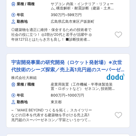
期的に働き続けられる環境】「働きがいを感じな
業種 / 職種
サブコン 内装・インテリア・リフォー
は「for Build」と書き、 「建物のために」という
がら、能力を100％発揮し成果をあげる」ことが
ム
,
構造解析・耐震診断（建築・土木）
意味です。私達は、建物を「作る」ことによって
できるよう、多様な働き方の推進・定着を強化。
内装設計・インテリア
社会貢献を目指します。建物の為に、建物のこと
年収
350万円
~
599万円
【（2）在宅勤務可（週に2〜3回程度）】在宅勤
を考え、建物に尽くすことによって皆様方のお役
勤務地
広島県広島市東区戸坂新町
務、サテライトオフィスの他に、移動時間の有効
に立てるように頑張ってまいります。
活用を目的として、モバイルワークを活用してい
◎建築物を適正に維持・保全するための技術者で
ます。 【（3）時差出勤制度】オフィスへの出
社会の役に立つ！ ◎3割が20代と若手が活躍中 ◎
社、テレワークを問わず、時差出勤制度を取り入
年休127日とはたらき方も良し！ ■診断技術者と
れています。社員は、始業時刻を5:00〜11:00の
は？ ・「ビルディングドクター」とも呼ばれる建
間で選択できます。 【（4）ワークライフバラン
築物を適正に維持保全するための技術者です。 ・
ス】毎週水曜日はノー残業デーです。同業他社に
建築物の劣化など診断を行う職務内容をお任せい
も働きかけを行い、年に2回の業界一斉ノー残業
たします。 ■業務内容： 〇業務の流れ： ・顧客
デーも主導しています。 ■企業魅力： 国内外に
宇宙開発事業の研究開発（ロケット発射場）※次世
との打ち合わせ → 調査計画の作成 → 現地調査 →
貢献する業界シェアトップクラスの「技術・知識
報告書の作成 → 改善提案 （※平均して1ヶ月程度
代技術のシーズ探索／売上高1兆円超のスーパーゼ
集団」であり、70年以上の歴史を有する土木・建
のサイクルで業務を行います） 〇初心者でも安
築系総合コンサルタント業界のリーディングカン
ネコン
株式会社大林組
心！ 最初は先輩社員のサポートを受けながら進め
パニー。 都市・地域計画、環境、道路、鉄道、河
ていきます。 〇業務内容 ・現地での調査・測定
業種 / 職種
産業用装置（工作機械・半導体製造装
川、上下水道、港湾、空港、建築、福祉、情報、
作業と、社内での報告書作成（パソコンを使用）
置・ロボットなど） ゼネコン
,
技術開
PFI、NPM、防災等の社会資本整備、維持管理
の半分ずつとなります。 （調査・提案時には専門
発・工法開発（建築・土木） 土木施工
に、卓越した技術と柔軟な頭脳をもって応え、日
年収
800万円
~
1000万円
管理（トンネル・道路・造成・ダム・
ソフトを使用いたします。） 〇診断する建物 ・
本経済の発展に伴い多くのプロジェクトに携わっ
河川・港湾・造園など）
勤務地
東京都
マンション、ビル、公共施設（学校、県営住宅、
てきました。 変更の範囲：会社の定める業務
市役所） 外作業もありますが、足場はフラットな
~「MAKE BEYOND つくるを拓く」スカイツリー
環境となります。 〇エリア ・広島県内（広島市
などの日本を代表する建築物を手がける売上高1
内の案件が8割） 変更の範囲：会社の定める業務
兆円超のスーパーゼネコン／宇宙というかつてな
い可能性を秘めた領域へ拡大／宇宙開発を通じて
得られた技術を、地上でのものづくりに活かして
いく~ ■担当業務 当社の未来技術創造部にて、ロ