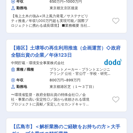
会社ビスキャス/日本コンクリート工業株式会社
年収
650万円
~
1000万円
■具体的には： ・官公庁や設計コンサルタント会
等、有力電設資材卸業各社（順不同）取引してい
勤務地
東京都文京区後楽
社などのお客様に対し、「かご製品」を活かした
ます。 変更の範囲：会社の定める業務
工法をご提案します！工事に合わせて耐久性や設
【海上土木の強み×洋上風力発電／サステナビリ
置の仕方などを計算し、かご工法の認知・ご利用
ティ推進／年収1,000万円超も実現可能／国際プ
頂けるよう提案していただきます。 ・契約後もア
ロジェクトに携わる成長環境】 ■業務概要 当社
フターフォローを行い、継続してご発注いただけ
は洋上風力発電事業に不可欠な作業船や基礎施工
るよう、関係構築を行っていきます。※新規顧客8
船、ケーブル布設船等の運航管理体制を構築する
割、既存顧客2割です。 ■入社後の流れ： ＼商材
ポジションを募集しています。船舶運航管理のプ
に知見がなくても安心してください／ ・先輩社員
ロフェッショナルとして、法令遵守・安全運航・
によるOJTを実施し、当社の仕事の流れや、建設
【港区】土壌等の再生利用推進（企画運営）◇政府
効率的稼働を実現するための総合的な管理業務を
業界について学んでいただきます。 （設計基準書
お任せします。国内外でのプロジェクトに携わ
全額出資の企業／年休123日
の確認や専門雑誌の購読を通じて、業界用語や専
り、サステナブルな社会の実現に貢献できるポジ
門知識も身につけていただきます。） ■組織構
中間貯蔵・環境安全事業株式会社
ションです。 ■業務詳細 ・船員の配乗計画や習
成： 現役の営業プレイヤーが30名 【定着率】
熟訓練の立案、管理（船員手配は委託先が実施、
業種 / 職種
プラントメーカー・プラントエンジニ
88％（過去10年間の中途採用者 全数16名 退職
当社は管理業務を担当） ・国内外法令を遵守した
アリング 公社・官公庁・学校・研究施
者2名） ■おすすめPOINT： ・年間休日125日／
運航体制の検討、船舶稼働管理（法的調査や契約
設
,
技術開発・工法開発（建築・土木）
土日祝休み完全週休2日制/ワークライフバランス
年収
800万円
~
899万円
土壌・地質・地盤調査
業務は専門家へ委託） ・船舶関連証明書類の申
◎ ・業界のリーディングカンパニーです。抜群の
勤務地
東京都港区芝（１〜３丁目）
請・保有・返納等の管理（手続きは海事代理人へ
知名度を誇ります。 ・有休休暇平均取得日数13.7
委託、当社は管理主体） ・船舶保険管理、海外稼
日／平均勤続年数13.8年 ・努力、成長が正当に反
〜環境省監督・政府全額出資の特殊会社◎／会
働時の法令・規制調査（現地調査は
映される独自の評価制度／キャリア形成の為の面
社・事業の高い安定性◎／国から依頼される環境
ShippingAgentに委託、当社は内容確認・管理）
談 ■当社の魅力： ・業界のリーディングカンパ
プロジェクトに貢献／安定したセカンドキャリア
■組織構成 洋上風力事業本部配属。国内土木・建
ニーです。抜群の知名度を誇ります。 ・製品の開
の実現／土日祝休み／年間休日123日／シニア世
築・海外事業との連携が強く、部門を越えた協働
発力も高く、常にお客様が必要とされる製品を世
代多数活躍中◎〜 ■業務概要： ・中間貯蔵施設区
が可能です。 ■業務の魅力 国際的な環境で働
に送り出しています。 ・公共事業9割／18年黒字
域内に貯蔵・保管中の除去土壌、飛灰およびスラ
き、英語力・専門知識を活かせます。海上土木・
経営で安定性◎ ・扱う製品の特性上、自然や環境
グ等を対象とした再生利用推進等に係る企画・運
再生可能エネルギー分野の先端に携わり、日本の
【広島市】＜解析業務のご経験をお持ちの方＞大手
に興味があったりそれに通じる趣味を持っている
営等の業務をご担当いただきます。 ■就業環境：
脱炭素社会実現に貢献できます。 ■教育体制
方には親しみやすい仕事です！ 変更の範囲：無
・年間休日123日／土日祝日休み ・毎週水曜日、