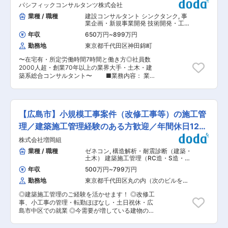
ベントで親交を深めています。
パシフィックコンサルタンツ株式会社
（換気・排煙・非常用照明・給排水設備など） ・
防火設備検査（防火扉・シャッターなど） ・各種
業種 / 職種
建設コンサルタント シンクタンク
,
事
検査に伴う現場での調査・測定業務 ・検査結果に
業企画・新規事業開発 技術開発・工法
基づく報告書の作成 ★現場での仕事：7割、事務
開発（建築・土木）
年収
650万円
~
899万円
作業：3割 程度の割合です。 ★入社後は、経験
勤務地
東京都千代田区神田錦町
豊富な先輩社員が現場に同行し、検査業務の知識
やノウハウを丁寧に指導します。未経験の業務が
〜在宅有・所定労働時間7時間と働き方◎社員数
あっても安心してスタートできる環境です。 ＜案
2000人超・創業70年以上の業界大手・土木・建
件について＞ 検査は一人あたり月20〜35件程
築系総合コンサルタント〜 ■業務内容： 業
度。（物件規模等により変動）大手系の管理会社
界最大手・土木・建築系総合コンサルタントであ
がメインとなるが、行政の物件も多いです。 ＜働
る当社にて、技術開発・研究職（空間情報解析及
き方＞ 現場は東京都内が中心で神奈川・埼玉・千
びシステム開発技術/技術開発及び技術起点のビジ
葉県もあり、基本的には朝は直行で現場に行き9
ネス開発/知的財産コーディネーター)をお任せい
時始業。現場の終わりが勤務終了時間に近い場合
【広島市】小規模工事案件（改修工事等）の施工管
たします。 ■業務詳細： （1）空間情報解析及び
は直帰可。現場への移動は原則公共交通機関を使
システム開発技術 社会インフラ管理や災害対応に
理／建築施工管理経験のある方歓迎／年間休日123
用。現場が駅から遠い等状況によってはカーシェ
係る空間情報の活用に関連した研究開発 キーワー
アリングやレンタカーでの移動も有り。 ☆魅力・
日
株式会社増岡組
ド：GIS・衛星データ等空間情報解析、システム
やりがい☆ ・社会貢献性：建物の安全を守る仕事
開発、BIM/CIM 等 （2）技術開発及び技術起点の
業種 / 職種
ゼネコン
,
構造解析・耐震診断（建築・
は、人々の安全・安心な暮らしに直結する、責任
ビジネス開発 ・防災及び災害対応に関連した技術
土木） 建築施工管理（RC造・S造・
と誇りのある仕事です。 ・専門性の向上：先輩と
開発及びビジネス創出 キーワード：防災、衛
SRC造）
のOJTで着実に知識を習得。資格取得支援もあ
年収
500万円
~
799万円
星、UAV、システム開発 等 ・インフラマネジ
り、検査のプロとして成長できます。 ・働きやす
勤務地
東京都千代田区丸の内（次のビルを除
メントに関連した技術開発及びビジネス創出 キ
さ：現場への直行直帰が可能。裁量を持ってスケ
く）
ーワード：UAV、点検、アセットマネジメント、
ジュールを調整し、効率的に業務を進められま
◎建築施工管理のご経験を活かせます！ ◎改修工
インフラマネジメント 等 （3）知的財産コー
す。 ■組織構成について 次長、課長、営業事務1
事、小工事の管理・転勤ほぼなし・土日祝休・広
ディネーター 構想段階にある技術開発案件から、
名、検査員7名（60代2名、50代1名、40代1名、
島市中区での就業 ◎今需要が増している建物のラ
新たな知的財産獲得に向けた戦略を立案 社内の技
30代2名、20代1名)で構成されておりそれぞれ連
イフサイクルコストも手掛けます！ ■職務内容：
術開発に伴走し、特許事務所・弁理士等と連携し
携しながら活躍されています。次長・課長が温厚
当社引渡し物件の長期アフターメンテナンス、改