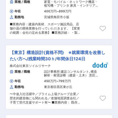
業種 / 職種
家電・モバイル・ネットワーク機器・
複写機・プリンタ 家具・インテリア・
生活雑貨
,
部材開発・建材開発（建築・
年収
400万円
~
899万円
土木） 製品開発（高分子）
勤務地
宮城県角田市小坂
■業務内容：建築内装材、スポーツ施設用品、店
舗什器の開発業務を行っていただきます。 【変更
の範囲：会社の定める業務】 ■業務詳細： ・製
品設計 ・デザイン ・量産立ち上げ ・顧客商談 ・
商品企画・アイディア提案 ■開発可能性のある製
品例： ・天井材、壁材、床材など建築内装材 ・
スタジアムチェア、スポーツ用人工芝など ・店舗
【東京】構造設計(資格不問) ※就業環境を改善し
什器、販促什器 ■建装什器開発部について：同社
にとって新規事業として立ち上がった事業部で
たい方へ/残業時間30ｈ/年間休日124日
す。同社では主にBtoB向けのLED照明事業を展開
株式会社東京ソイルリサーチ
しておりましたが、オフィス環境についてトータ
ルで提供できるよう、廊下・階段手すりや天井点
業種 / 職種
設計事務所 建設コンサルタント
,
構造
検口、トイレブース、タイルカーペットなどの内
解析・耐震診断（建築・土木） 意匠設
装建材、内装設備の開発を始めました。今回は増
計 構造設計
年収
450万円
~
799万円
員で募集を行っています。 ■アイリスグループの
勤務地
東京都目黒区東が丘
特徴： アイリスグループは「快適生活」をキーワ
ードに、生活者の潜在的な不満を解消するソリュ
〜中途入社活躍中／プライム上場グループ企業／
ーション型商品で、暮らしをより豊かで快適にす
歴史的建造物にも関われる／老舗地質調査会社／
るためのものづくりを行ってきました。不満解消
子育て世代支援サポート有〜 ■業務内容： 既存
型商品として代表的なのが、クリア収納ケースで
建築物の耐震診断や構造調査を1976年から事業化
す。中身が見えない潜在的不満に注目し、世界初
した当社で、建物の調査、診断・評価、補強設
の透明の収納ケースを開発しました。日本で大ヒ
計、新築構造設計をお任せいたします。 ■詳細内
ットした後、海外にもニーズがあると考え、アメ