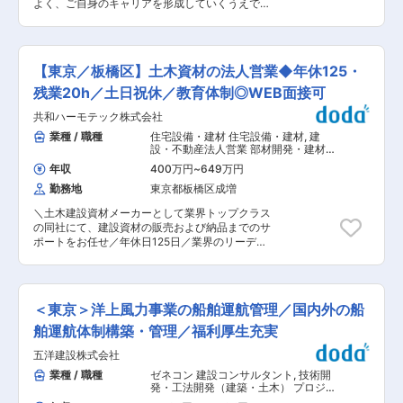
ア・出張…各エリアで事業所があるため出張は無
よく、ご自身のキャリアを形成していくうえでも
ただだくことができます。 ■組織について： 20
し ■魅力： （1） NEXCO西日本100%出資のグル
おすすめの環境／大正元年創業の老舗電力資材メ
代〜60代までの幅広い層の従業員が従事してお
ープ企業で、安定経営基盤 （2）当社の業務は公
ーカー〜 ■業務内容： 電力ケーブル用接続材
り、キャリアを積んできた社員から活気ある若手
共性が高く、高速道路という交通の大動脈を守る
料、架空線材料、地中線材料等の製品開発職を募
の社員まで、全社で630名以上の従業員が従事し
やりがいに満ち溢れた仕事です （3）中途入社が
集しております。社会のインフラに関わるやりが
ております。平成28年には設立50周年を迎え、
【東京／板橋区】土木資材の法人営業◆年休125・
全体の40％以上となじみやすい環境 変更の範
いのある仕事です。 ■業務概要： 架台やマンホ
現在では関西を中心に関東・中部・九州と全国に
囲：会社の定める業務
ール等、鋼構造物の設計及び電力ケーブル接続材
残業20h／土日祝休／教育体制◎WEB面接可
拠点を構えております。 ■当社の魅力： 大手通
料の開発 ・設計技術業務 ・製品の開発 ・製品改
信会社の一般案件では関西圏でトップシェアを誇
共和ハーモテック株式会社
良業務 ※入社後は、これらの商材開発の補助的立
っています。もともと電力会社とのお付き合いの
場から業務をスタートしていただきます。まずは
業種 / 職種
住宅設備・建材 住宅設備・建材
,
建
中で、インターネット普及前から通信分野のノウ
既存製品の改良を先輩社員のもとで進めていただ
設・不動産法人営業 部材開発・建材開
ハウを蓄積し、大手通信会社のシェアを広げてき
く割合が多くなります。 ■組織体制： 組織構成
発（建築・土木）
ました。長年の信頼関係の構築から、安定した受
年収
400万円
~
649万円
は、スタッフ4名、管理職2名の6名体制です。職
注をいただけています。 また、大手ゼネコンや通
勤務地
東京都板橋区成増
場の雰囲気は風通しが良く、親交会やクラブ活動
信建設業者などの多様な得意先からも、土木・建
も行われています。 中途社員の方も馴染みやすい
築業務を幅広く受注しております。 変更の範囲：
＼土木建設資材メーカーとして業界トップクラス
環境で、実際に中途入社も長く勤務しています。
会社の定める業務
の同社にて、建設資材の販売および納品までのサ
■働き方： 基本的に残業も少なくしようという雰
ポートをお任せ／年休日125日／業界のリーディ
囲気があり、残業も少なく、年間休日も110日で
ングカンパニー／ ◎自然環境保全に特化した老舗
働きやすい風土があります。 また個人を尊重する
メーカー！ ◎従業員約80名以上。全国展開の営
文化があり、個別の事情に応じて介護や育児など
業・製造拠点あり！ ◎20年以上連続黒字！公共事
の家庭の状況や自分の健康状態を大切にしながら
業が売上の約9割で安定性抜群！ ◎「かご工法」
働きやすい環境があります。 家族を大切にして無
＜東京＞洋上風力事業の船舶運航管理／国内外の船
など独自技術で防災・都市景観事業に貢献！
理なく働きたいという方が活躍されています。 ■
◎IoT・AIを活用した自社開発の生産システムで技
舶運航体制構築・管理／福利厚生充実
取引先： 東京電力パワーグリッド株式会社/株式
術革新を推進！ ■仕事内容： 道路の脇や川の護
会社関電工/三英電業株式会社/古河電気工業株式
五洋建設株式会社
岸などで使用する当社の「かご製品」の製造・販
会社/株式会社フジクラ/日立金属商事株式会社/昭
売を手掛けるメーカーです。 お客様に対し、当社
業種 / 職種
ゼネコン 建設コンサルタント
,
技術開
和電線ケーブルシステム株式会社/三菱電線工業株
の「かご製品」を活かした工法をご提案します。
発・工法開発（建築・土木） プロジェ
式会社/株式会社ジェイ・パワーシステムズ/株式
お客様への定期的なフォローアップも行います。
クトマネジメント（国内）