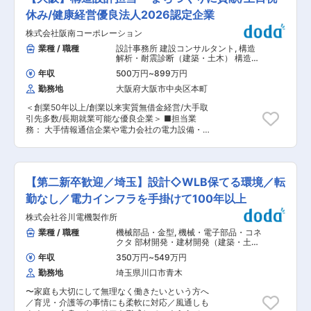
老朽化等に伴い案件増加中。そんな当社にて、高
直帰のかたちになります。 ・就業時間：09：
お客さまから厚い信頼を寄せられています。
速道路点検スタッフを募集します。 ■会社の立ち
休み/健康経営優良法人2026認定企業
00〜18：00（休憩：60分） ※検査のない時間に
位置／案件の流れ： グループ会社の「西日本高速
関しては周辺や自宅で待機していただき、自由に
株式会社阪南コーポレーション
道路エンジニアリング関西」が、高速道路の維持
時間をお使いいただけます。 ■業界トップクラス
補修対象箇所の把握のため点検業務を行い、結果
業種 / 職種
設計事務所 建設コンサルタント
,
構造
の交付件数がある国の「指定確認審査機関」 「住
をNEXCO西日本に報告。その後、NEXCO西日本
解析・耐震診断（建築・土木） 構造設
宅の品質確保の促進等に関する法律」が施行され
と同社で調整し、同社が維持補修作業を実施しま
計
た直後の2000年に設立した当社。そのため、審
年収
500万円
~
899万円
す。 ■仕事概要： 高速道路の安全維持、保全管
査・検査に携わってきた戸建て住宅の実績が多数
勤務地
大阪府大阪市中央区本町
理の一環として、点検をお任せします。高速道路
で、高い技術力を蓄積してきました。現在では建
の異常の早期発見・変状把握のため、2人1組のペ
設性能評価の交付件数では全国で120以上ある審
＜創業50年以上/創業以来実質無借金経営/大手取
ア制で主に車上から目視で点検を行う「点検員」
査機関の中で常にトップクラス。審査件数は年間
引先多数/長期就業可能な優良企業＞ ■担当業
です。 ・主に車上からの目視による点検業務を行
で4万件を超えています。これまでの経験やノウ
務： 大手情報通信企業や電力会社の電力設備・通
います ・ペアの方に運転をお任せします。 ＜作
ハウが豊富なため、さまざまな案件に対応できる
信設備・発電設備の構造設計の業務を担当いただ
業の流れ＞ ・点検計画立案：上司の指示のもとマ
のが強みです。また、国の指定確認審査機関とし
きます。 【変更の範囲：会社の定める業務】 ■
ニュアル・点検項目を確認し、点検範囲・内容を
て認定されているという安定性に加え、東証スタ
業務詳細： ・低層鉄骨建築物の構造計算や敷地調
計画立案 ・点検実施：朝礼で日々の作業を確認
ンダード上場のERIホールディングスグループの
査、法令調査、基本計画、実施設計、建築確認申
後、補助員と巡回点検 ・点検記録及び報告：その
【第二新卒歓迎／埼玉】設計◇WLB保てる環境／転
一員であるということから、多くのお客さまから
請作業などの業務の取りまとめを行っていただき
日の点検作業について日報の作成 あわせて、道路
厚い信頼を寄せられています。
ます。 ・架構構造物、コンクリート柱、鋼管柱、
勤なし／電力インフラを手掛けて100年以上
構造物の集中点検や大雨時の臨時点検、年数回の
鉄塔、屋外鉄構、太陽光架台等、上部構造物検討
夜間点検もあり ＜育成環境＞ 施工管理から点検
株式会社谷川電機製作所
及び基礎の強度検討やその他、構造に関わる各種
業務にキャリアチェンジされた方も多いです。業
検討事項等、幅広く携わっていただきます。 まず
業種 / 職種
機械部品・金型
,
機械・電子部品・コネ
務未経験の方も先輩社員がOJTで教育するため、
はご経験を考慮し、出来る分野の業務をお任せい
クタ 部材開発・建材開発（建築・土
ご安心ください。 ＜こんな方にお勧め＞ WLBを
たします。慣れてきましたら、業務の幅を広げて
木）
充実させながら、安定した企業で長期的に働きた
年収
350万円
~
549万円
いただきます。 ■仕事の魅力： 大手企業との高
い方 ■働きやすい環境： ・基本定時退社で残業
勤務地
埼玉県川口市青木
シェアでの取引があるため、業績は安定しており
平均10h ・休日130日以上・土日祝休 ・夜勤…年
ます。また、離職率も3％と非常に低いのも魅力
に2日ほど、夜間点検のための夜勤有 ※その場合
〜家庭も大切にして無理なく働きたいという方へ
の一つです。 入社後は、先輩社員がしっかりサポ
は代休取得 ・転勤…転居を伴う転勤無し ・エリ
／育児・介護等の事情にも柔軟に対応／風通しも
ートしてくれますので、安心して経験を積んでい