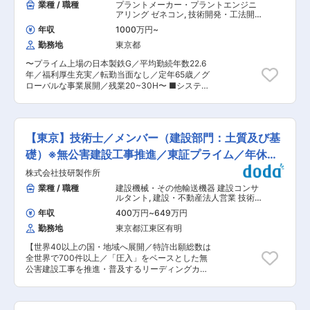
業種 / 職種
プラントメーカー・プラントエンジニ
アリング ゼネコン
,
技術開発・工法開
発（建築・土木） 部材開発・建材開発
年収
1000万円
~
（建築・土木）
勤務地
東京都
〜プライム上場の日本製鉄G／平均勤続年数22.6
年／福利厚生充実／転勤当面なし／定年65歳／グ
ローバルな事業展開／残業20~30H〜 ■システム
建築に関して： システム建築は将来的な人手不足
を解決する建設手法で、近年急速にそのニーズが
高まってきています。発展性の高い事業におい
て、鉄骨新部材を活用した鉄骨製作の事業化を企
【東京】技術士／メンバー（建設部門：土質及び基
画しています。 ■業務概要： 鉄骨システム建築
商材の新規開発、プロジェクト推進（プロジェク
礎）※無公害建設工事推進／東証プライム／年休
トマネジメント〜実行） ■業務詳細： システム
128日◎
株式会社技研製作所
建築における鉄骨商品の新商品開発から製作管理
までの一連業務をご担当いただきます。 ・システ
業種 / 職種
建設機械・その他輸送機器 建設コンサ
ム建築鉄骨部材の商品開発 ・プロジェクトマネジ
ルタント
,
建設・不動産法人営業 技術
メント ・鉄骨工場選定 ・工作図管理(作図は委託
開発・工法開発（建築・土木）
年収
400万円
~
649万円
先が担当) ・鉄骨製作管理 ・現場施工管理全般及
勤務地
東京都江東区有明
び事業推進体制の構築 ※ご経験に応じてリーダー
または担当者の役割を決定します。 ■入社後のキ
【世界40以上の国・地域へ展開／特許出願総数は
ャリアパス： 建築プロジェクトの施工図、システ
全世界で700件以上／「圧入」をベースとした無
ム建築業務、鉄骨工作図に関わる業務全般を担当
公害建設工事を推進・普及するリーディングカン
し、実践 を通じてスキルを磨いていただきます。
パニー】 ■仕事内容： 当社の技術士として、工
将来はチームを牽引いただくことも期待していま
法の開発、普及推進事業全般をお任せします。 ・
す。 ■就業環境： 完全週休二日制・年間休日126
工法の普及計画の立案および営業活動、進捗管理
日で、所定労働時間は７時間30分。リモート勤