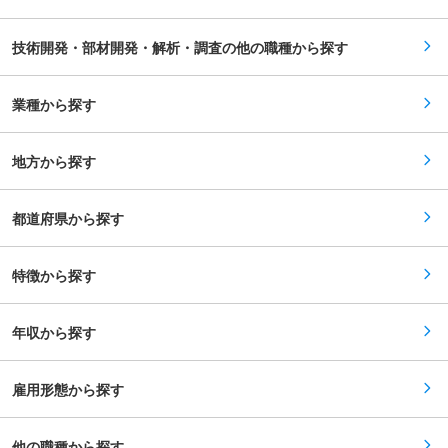
ご経験に応じて、月火星開発（構造物、建材、施
工、資源エネルギー、農業など）をお任せいたし
ます。業務の一例として、月の表土を模擬した砂
技術開発・部材開発・解析・調査の他の職種から探す
（レゴリス）を原料として、道路の舗装材や隕石
防護層に要求される強度と対比することにより、
焼成体の適用可能性について考察する などがござ
います。 （1） 運搬路の舗装材料 （2） 月面着陸
業種から探す
機の発着場の舗装材料 （3） 居住施設の隕石防護
層 ■組織構成（宇宙領域のメンバー） 現在部長
も含めて5名（半分の社員が中途採用でご入社）
地方から探す
で構成をされています。 ■当社のミッション 宇
宙へ挑む理由は大きく2つあります。 一つは、大
林組の事業を、宇宙というかつてない可能性を秘
めた領域へ拡大していくこと。 もう一つは、宇宙
都道府県から探す
開発を通じて得られた技術を、地上でのものづく
りに活かしていくこと。宇宙と地上、両方の視点
をもって、新たな挑戦を拓いていくことが使命で
特徴から探す
す。 こうしたビジョンのもと、大林組は3つのテ
ーマを掲げて宇宙開発に取り組んでいます。「宇
宙へ行く」「宇宙に住む」「宇宙を使う」です。
変更の範囲：会社の定める業務
年収から探す
雇用形態から探す
他の職種から探す