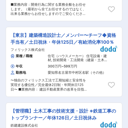
す。 現状、「建築×デジタル」に強い人材が社内
錯誤中のため、どういった木材にどんなねじが合
■業務内容：開発行為に関する業務全般をお任せ
にはまだまだ数が少なく、裁量を持って中心的役
うか、構造を支える上で最適なソリューションは
します。（最初から全てお任せするのではなく、
割を担う重要ポジションでご活躍いただきたいと
何かということを、当社が先駆けて取り組んでい
出来る業務からお任せしますのでご安心くださ
考えており、建材商社の立場から建設業界のDX
ます。競合も少なく全国で10社ほどです。
い） ・造成設計 ・関係機関協議 ・土地利用事業
化を推進していく強い熱意と意欲を持った方を募
に関する各種法令整理(可能性調査) ・各種(土地利
集しております。 また、マネージャー候補として
用申請、開発行為許可申請、農地法、道路法、工
将来的には戦略実施のための組織構築や運営にも
場立地法等)許認可申請 ■業務の面白み、難し
携わっていただくことも期待しています。 ■業務
【東京】建築構造設計士／メンバー〜チーフ◆資格
さ： ・面白み：事業化にいたるまでのプロセス／
詳細： ・建具をはじめとした専門工事の積算・施
事業化以降完成までのスピード／意思決定者(社長
手当有／土日祝休・年休125日／有給消化率100％
工図・製造等に関するDXプロダクト開発 —社
や役員)と関われる事（勉強になります） ・難し
内、社外プロジェクト管理・調整業務 ・建設業界
フィリックス株式会社
さ：事業規模が大きくなれば関係者が多くなり調
の業務フローの改善／効率化に関するゼネコンを
整(落とし所の見極め)が必要／事業化以降完成ま
業種 / 職種
住宅（ハウスメーカー） 住宅設備・建
はじめとした、ステークホルダーへの提案〜開発
でのスピード感(面白さで有り難しさでもある)／
材
,
技術開発・工法開発（建築・土木）
のための要件定 ・社内の関係部署(システム開発
幅広い知見が必要（時間は掛かりますが、経験を
構造設計
チーム等)との連携・協議 ■BuildAppサービス詳
年収
300万円
~
599万円
積むことで得られる） ■教育体制（入社後フォロ
細：https://www.youtube.com/watch?
勤務地
愛知県名古屋市中村区名駅（その他）
ーアップ）： 最初は先輩指導のもと、出来る業務
v=reFaYwEVmDM（７分程度） ■建設業界の
を行なって頂きます。経験を経て担当を持って
「脱炭素化」や「効率化」は国も推進しており国
〜独自のフィリックス工法で工期短縮と安全性を
も、大規模案件や難易度が高い案件等は、上司と
とも連携しながら進めることもございます。社会
実現する優位性／完全週休2日制・年間休日125
一緒に協議を行うようにします。 現場（測量）の
インフラを支えたい方や建設業界の「不」を解決
日〜 ■業務内容： 建設不動産業界の改革を目指
知識も必要となりますので、現場作業も経験して
し日本の未来を支えたい方歓迎します。 ■入社後
す当社は、投資用アパートの開発・販売から賃貸
頂く可能性も有ります。 ■お客様先情報： 官公
すぐにお任せする業務： 「BuildApp建具」プロ
管理まで一貫して手掛けています。そんな当社に
庁（県庁向け・浜松周辺の市役所向けなど）／民
ダクト開発における情報基盤の整備や要件定義な
て、建築構造設計士の業務をご担当いただきま
間企業（大手インフラ企業、(大手、地元)ゼネコ
ど ■ステップアップでお任せする業務：
す。 ■業務詳細： ・構造図作成、確認 ・構造計
ン、建築士事務所） ■会社の安定性： 大きな
【管理職】土木工事の技術支援・設計 ※鉄道工事の
「BuildApp」関連サービス（建具-内装連携な
算書作成 ・構造関連確認申請 ・新技術、新工法
案件（アルフレッサ静岡物流センター）にて、造
ど）のプロダクト開発マネジメント 変更の範囲：
の開発 ・施工図、納まり図、施工マニュアルの作
トップランナー／年休126日／土日祝休み
成設計や開発行為等の各種許認可申請では清水建
会社の定める業務
成 ・構造関連積算業務 ・社内工事検査実施 ・
設の設計長と密にやり取りを行いました。また、
鉄建建設株式会社
行政審査機関検査立ち合い ・図面（施工図含む）
工事着手後は工事長と密にやり取りを行い、変更