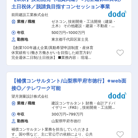
算し、報告書にまとめます。 ※東京、神奈川、埼
に入れられる環境が整っております。 ・測量士、
玉、群馬、長野といった西関東からの受注案件が
土日祝休／脱請負目指すコンセッション事業
土地家屋調査士、一級土木施工管理士、一級建築
ございます。 ■業務の特徴： 最新の機器（ドロ
士および補償業務管理士などの資格を有する人材
前田建設工業株式会社
ーン、3Dスキャナ測定器など）を使用する業務
を多数育成し、お客様の信頼に応えております。
になりますので、ゆくゆくはコンサルタントとし
業種 / 職種
ゼネコン
,
技術開発・工法開発（建築・
また、働き方改革を積極的に進め、働く人が充実
て、ICTの知識が求められる可能性がございま
土木） その他建設・建築・不動産・プ
して働ける環境づくりもめざします。有給取得奨
す。そのため、好奇心と向上心を持ち合わせ、且
ラント・工場関連職
励、残業削減、新技術導入、スキルアップにより
年収
500万円
~
1000万円
つ最新の知識を習得していきたいという気概のあ
作業時間短縮に取り組んでおります。
勤務地
東京都千代田区富士見
る方を求めております。 ■当社の魅力： ・社員
の成長を促すための資格取得支援だけでなく、早
【創業100年越え企業/異動希望申請制度・産休育
期に案件を任せるなど、未経験者・経験者に関係
休実績有り/働き方働きがいを目指した経営方針/
なく、成長できるフィールドを用意しておりま
完全週休二日制/土日祝休】 ■業務内容： 現場技
す。また、頑張る社員に対し、会社の利益をしっ
術支援・地質関連の技術開発業務をお任せ致しま
かりと還元しております。2018年度の業績は好調
す。地質・岩盤に関する専門知識を発揮して対応
に推移しており、平均3.5ヶ月分の賞与を支給し
いただきたいと考えております。職員３名程度で
ております。年間120万円の賞与が支給される社
チームを作り、複数の業務に対応する形です。 ■
員もいますので、成長、報酬ともに手に入れられ
【補償コンサルタント/山梨県甲府市徳行】※web面
当社について： ・1919年に創業し、100年を超え
る環境が整っております。 ・測量士、土地家屋調
る歴史と豊富な実績を持っており、建築・土木部
接◎／テレワーク可能
査士、一級土木施工管理士、一級建築士および補
門以外にもインフラ運営事業を手掛ける準大手ト
償業務管理士などの資格を有する人材を多数育成
望月測量設計株式会社
ップクラスのゼネコンです。建築部門において
し、お客様の信頼に応えております。また、働き
は、BIMを活用しながら、様々な用途の建築物に
業種 / 職種
建設コンサルタント 財務・会計アドバ
方改革を積極的に進め、働く人が充実して働ける
多数の実績を誇っております。 ・建築
イザリー（FAS）
,
技術開発・工法開発
環境づくりもめざします。有給取得奨励、残業削
（57％）、土木（31%)の売り上げ比率/国内外で
（建築・土木） 構造解析・耐震診断
減、新技術導入、スキルアップにより作業時間短
年収
300万円
~
799万円
（建築・土木）
建築・土木、コンセッション事業の事例を多く持
縮に取り組んでおります。 変更の範囲：会社の定
勤務地
山梨県甲府市徳行
つ東証一部上場ゼネコンです。 ・フレックスタイ
める業務
ム制・テレワーク制、産休育休実勢ありの就業環
補償コンサルタント業務を担当していただきま
境は充実しております。有給休暇も１時間あたり
す。国や県など、主に官公庁の依頼により、公共
で使用できるなど働き方に対しての柔軟性があり