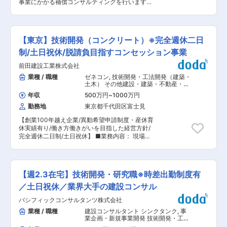
事業にかかる補償コンサルティングを行います。
ます。 また、勤怠時間は、PCの打刻で管理して
事業予定地へ出向き、エリア内の建物のほか、立
いる為、ログイン時間と勤怠時間に乖離がないよ
木の1本1本までしっかりと調査・記録し、調査結
うに、就業時間はコントロールしております。 育
果を参考に図面を作成（建物など）します。図面
休は3回取得し現場復帰している方もいます。家
と共に、建物の価値や移転にかかる費用などを積
族と仕事を両立できる考え方や仕組みが揃ってい
【東京】技術開発（コンクリート）※完全週休二日
算し、報告書にまとめます。 ※東京、神奈川、埼
ます。 ・働き方改革にも力を入れてきた当社は、
玉、群馬、長野といった西関東からの受注案件が
制/土日祝休/脱請負目指すコンセッション事業
モバイルPC及びiPhoneの配布や働きやすい人事
ございます。 ■業務の特徴： 最新の機器（ドロ
制度の導入などを行いました。産休育休後のママ
前田建設工業株式会社
ーン、3Dスキャナ測定器など）を使用する業務
さんワーカーも多く働いており、就業環境は充
になりますので、ゆくゆくはコンサルタントとし
業種 / 職種
ゼネコン
,
技術開発・工法開発（建築・
実。従業員を大事にする考え方は社内からの支持
て、ICTの知識が求められる可能性がございま
土木） その他建設・建築・不動産・プ
も大きく、風通しの良い社風です。 ・当社は事業
す。そのため、好奇心と向上心を持ち合わせ、且
ラント・工場関連職
としてもコンセッション事業に取り組むなど先進
年収
500万円
~
1000万円
つ最新の知識を習得していきたいという気概のあ
的な取り組みをしているように、社員のチャレン
勤務地
東京都千代田区富士見
る方を求めております。 ■当社の魅力： ・社員
ジを後押しする組織風土があります。その制度と
の成長を促すための資格取得支援だけでなく、早
して、研修制度で年次に応じた各種研修や管理
【創業100年越え企業/異動希望申請制度・産休育
期に案件を任せるなど、未経験者・経験者に関係
職、キャリア開発研修などを行なっています。事
休実績有り/働き方働きがいを目指した経営方針/
なく、成長できるフィールドを用意しておりま
業部の垣根も上下関係もなくお互いの意見を言い
完全週休二日制/土日祝休】 ■業務内容： 現場技
す。また、頑張る社員に対し、会社の利益をしっ
合える環境もあり助け合い文化もある組織で
術支援、維持管理案件技術支援、コンクリート材
かりと還元しております。2018年度の業績は好調
す。
料に関する技術開発をお任せ致します。コンクリ
に推移しており、平均3.5ヶ月分の賞与を支給し
ート材料に関する専門知識を発揮して対応いただ
ております。年間120万円の賞与が支給される社
きたいと考えております。職員３名程度でチーム
員もいますので、成長、報酬ともに手に入れられ
【週2.3在宅】技術開発・研究職※時差出勤制度有
を作り、複数の業務に対応する形です。 ■当社に
る環境が整っております。 ・測量士、土地家屋調
ついて： ・1919年に創業し、100年を超える歴史
／土日祝休／業界大手の建設コンサル
査士、一級土木施工管理士、一級建築士および補
と豊富な実績を持っており、建築・土木部門以外
償業務管理士などの資格を有する人材を多数育成
パシフィックコンサルタンツ株式会社
にもインフラ運営事業を手掛ける準大手トップク
し、お客様の信頼に応えております。また、働き
ラスのゼネコンです。建築部門においては、BIM
業種 / 職種
建設コンサルタント シンクタンク
,
事
方改革を積極的に進め、働く人が充実して働ける
を活用しながら、様々な用途の建築物に多数の実
業企画・新規事業開発 技術開発・工法
環境づくりもめざします。有給取得奨励、残業削
績を誇っております。 ・建築（57％）、土木
開発（建築・土木）