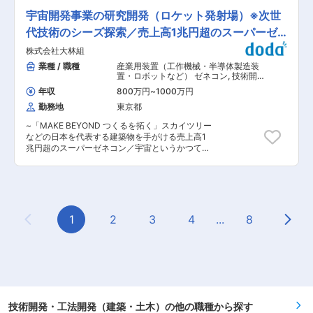
き、社内での推薦、面接を経て正社員登用となり
ています。 〜 ■業務概要 当社が施工する工事の
ます。（現状の正社員登用はほぼ100%です） 試
宇宙開発事業の研究開発（ロケット発射場）※次世
技術支援、仮設設計、設計施工案件の設計、新技
用期間中は先輩社員のOJT指導を受けながら、業
術の研究開発、保有技術のブラッシュアップを担
代技術のシーズ探索／売上高1兆円超のスーパーゼ
務に慣れていただきます。 正社員登用後も、新任
当していただきます ■働き方 通常の休暇に加
主席研修、新任管理職研修や評価者研修などキャ
ネコン
株式会社大林組
え、育児休業制度や介護休業制度など、法定を上
リアパスに応じて研修を実施し、マネジメント能
回る水準で休業・休暇などの制度を独自に定めて
業種 / 職種
産業用装置（工作機械・半導体製造装
力の向上に取り組んでいます。 変更の範囲：会社
います。女性活躍推進にも力をいれ、健康経営優
置・ロボットなど） ゼネコン
,
技術開
の定める業務
良法人やえるぼし、くるみんに認定されていま
発・工法開発（建築・土木） 土木施工
年収
800万円
~
1000万円
管理（トンネル・道路・造成・ダム・
す。 ・勤務地に関しては面談の上決定します（応
河川・港湾・造園など）
勤務地
東京都
相談） ・残業20~35時間 └※具体的な勤務時間
や、超勤時間は所属箇所の繁忙期など状況により
~「MAKE BEYOND つくるを拓く」スカイツリー
異なります ・年休126日 ・完全週休２日制（土日
などの日本を代表する建築物を手がける売上高1
祝） ■入社後の流れ： 入社後はまず契約社員と
兆円超のスーパーゼネコン／宇宙というかつてな
して3か月就業いただき、社内での推薦、面接を
い可能性を秘めた領域へ拡大／宇宙開発を通じて
経て正社員登用となります。（現状の正社員登用
得られた技術を、地上でのものづくりに活かして
はほぼ100%です） 試用期間中は先輩社員のOJT
いく~ ■担当業務 当社の未来技術創造部にて、ロ
指導を受けながら、業務に慣れていただきます。
ケット発射場（調査、企画、計画、調整業務）の
正社員登用後も、新任主席研修、新任管理職研修
研究と開発をお任せいたします。 ■担当業務詳細
や評価者研修などキャリアパスに応じて研修を実
現在当社では、陸・海・空からの射場の研究を進
1
2
3
4
...
8
施し、マネジメント能力の向上に取り組んでいま
Previous Page
Next
めており、2019年には洋上ロケット発射時の振動
す。 変更の範囲：会社の定める業務
計測を行いました。 また、2024年には大気球か
らロケットを発射する研究も進めており、当社は
空中姿勢制御装置（スカイジャスター）のカスタ
マイズなどを行っております。建設工事で開発さ
れた装置を宇宙開発事業に応用しています。 参考
URL
https://www.obayashi.co.jp/news/detail/news20191001_1.html
技術開発・工法開発（建築・土木）の他の職種から探す