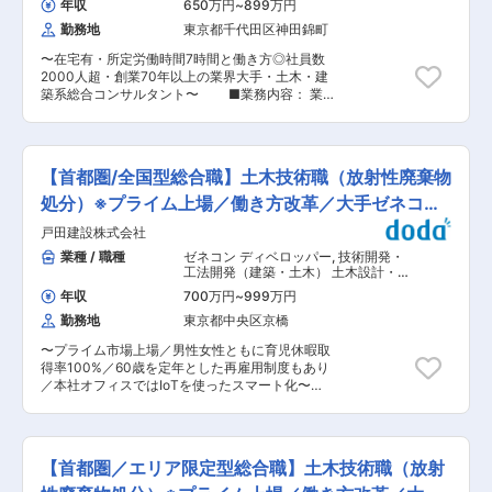
減、新技術導入、スキルアップにより作業時間短
年収
650万円
~
899万円
（31%)の売り上げ比率/国内外で建築・土木、コ
縮に取り組んでおります。
勤務地
東京都千代田区神田錦町
ンセッション事業の事例を多く持つ東証一部上場
ゼネコンです。 ・フレックスタイム制・テレワー
〜在宅有・所定労働時間7時間と働き方◎社員数
ク制、産休育休実勢ありの就業環境は充実してお
2000人超・創業70年以上の業界大手・土木・建
ります。有給休暇も１時間あたりで使用できるな
築系総合コンサルタント〜 ■業務内容： 業
ど働き方に対しての柔軟性があります。 また、勤
界最大手・土木・建築系総合コンサルタントであ
怠時間は、PCの打刻で管理している為、ログイ
る当社にて、技術開発・研究職（空間情報解析及
ン時間と勤怠時間に乖離がないように、就業時間
びシステム開発技術/技術開発及び技術起点のビジ
はコントロールしております。 育休は3回取得し
ネス開発/知的財産コーディネーター)をお任せい
現場復帰している方もいます。家族と仕事を両立
【首都圏/全国型総合職】土木技術職（放射性廃棄物
たします。 ■業務詳細： （1）空間情報解析及び
できる考え方や仕組みが揃っています。 ・働き方
システム開発技術 社会インフラ管理や災害対応に
処分）※プライム上場／働き方改革／大手ゼネコン
改革にも力を入れてきた当社は、モバイルPC及
係る空間情報の活用に関連した研究開発 キーワー
びiPhoneの配布や働きやすい人事制度の導入など
◎
戸田建設株式会社
ド：GIS・衛星データ等空間情報解析、システム
を行いました。産休育休後のママさんワーカーも
開発、BIM/CIM 等 （2）技術開発及び技術起点の
業種 / 職種
ゼネコン ディベロッパー
,
技術開発・
多く働いており、就業環境は充実。従業員を大事
ビジネス開発 ・防災及び災害対応に関連した技術
工法開発（建築・土木） 土木設計・測
にする考え方は社内からの支持も大きく、風通し
開発及びビジネス創出 キーワード：防災、衛
量（都市計画・環境）
の良い社風です。 ・当社は事業としてもコンセッ
年収
700万円
~
999万円
星、UAV、システム開発 等 ・インフラマネジ
ション事業に取り組むなど先進的な取り組みをし
勤務地
東京都中央区京橋
メントに関連した技術開発及びビジネス創出 キ
ているように、社員のチャレンジを後押しする組
ーワード：UAV、点検、アセットマネジメント、
織風土があります。その制度として、研修制度で
〜プライム市場上場／男性女性ともに育児休暇取
インフラマネジメント 等 （3）知的財産コー
年次に応じた各種研修や管理職、キャリア開発研
得率100%／60歳を定年とした再雇用制度もあり
ディネーター 構想段階にある技術開発案件から、
修などを行なっています。事業部の垣根も上下関
／本社オフィスではIoTを使ったスマート化〜
新たな知的財産獲得に向けた戦略を立案 社内の技
係もなくお互いの意見を言い合える環境もあり助
【変更の範囲：会社の定める業務】 ■業務内容：
術開発に伴走し、特許事務所・弁理士等と連携し
け合い文化もある組織です。
【具体的な仕事内容】 土質・基礎地盤、都市土木
て特許取得や商標登録をコーディネート ■働く環
関連の施工技術に関する技術開発業務全般。 土
境： （1）長期的に働き続けられる環境 働きがい
質・基礎地盤に関する新しい技術や都市土木関連
を感じながら、能力を100％発揮し成果をあげる
【首都圏／エリア限定型総合職】土木技術職（放射
技術に関するアイデアの考案、企画、実験計画お
ことができるよう、多様な働き方の推進・定着を
よび実験の実施と評価、現場適用など技術開発に