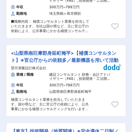
イザリー（FAS）
,
技術開発・工法開発
化成は1948年創業以来、77年間にわたり積み重
画・検討（PCa活用をはじめ、躯体のどの部位に
（建築・土木） 構造解析・耐震診断
ねてきた技術力と開発力で業界を牽引してまいり
年収
300万円
~
799万円
（建築・土木）
適用するかといった技術的検討を行っています）
ました。 NSハイフレックスを代表とする左官工
勤務地
埼玉県鶴ヶ島市脚折
・建設現場の生産性向上、省力化を目的とした施
事材料を中心に、タイル工事材料、改修工事材
工方法の検討・開発（ユニットバス施工の省力化
料、そして防水材料と開発・製造分野を広げてき
■職務内容： 補償コンサルタント業務を担当して
に向けた新たな施工手法の開発といった、内外装
ました。最新鋭の研究施設で、人々の安全・安心
いただきます。当社は国や県など、主に官公庁の
のユニット化に関する検討を行っています） ・技
な暮らしを支える高品質の製品を開発し、関東、
依頼により、公共事業にかかる補償コンサルティ
術研究所と連携し、現場ニーズを起点とした企画
関西、九州の工場で生産、北海道から九州までの
ングを行います。 ・事業予定地へ出向き、エリア
立案から研究・検証までを推進 ■魅力： 離職率
支社を営業拠点として、日本全国に製品を供給し
内の建物のほか、立木の1本1本までしっかりと調
は全社で約2%、平均勤続年数17.2年と高い定着
ています。 変更の範囲：会社の定める業務
査・記録し、調査結果を参考に図面を作成（建物
率。充実した福利厚生もあり、働きやすい職場環
など）します。 ・図面と共に、建物の価値や移転
境です。No.1企業だからこそ豊富な経験が積めま
<山梨県南巨摩郡身延町梅平>【補償コンサルタン
にかかる費用などを積算し、報告書にまとめま
す。 各種資格取得の奨励等、社員のスキルアップ
す。 ・東京、神奈川、埼玉、群馬、長野といった
ト】※官公庁からの依頼多／最新機器を用いて活動
をバックアップする体制を整えています。 ■企業
西関東からの受注案件がございます。 ■業務の特
魅力： 当社はマンションに特化した建設事業で、
望月測量設計株式会社
徴： 最新の機器（ドローン、3Dスキャナ測定器
これまでに累計施工戸数70万戸という実績を積ん
など）を使用する業務になりますので、ゆくゆく
業種 / 職種
建設コンサルタント 財務・会計アドバ
できました。その施工実績を基に概算建築コスト
はコンサルタントとして、ICTの知識が求められ
イザリー（FAS）
,
技術開発・工法開発
を算出するシステムを構築し運用しております
る可能性がございます。そのため、好奇心と向上
（建築・土木） 構造解析・耐震診断
が、脱炭素への対応や受注物件の多様化など、当
年収
300万円
~
799万円
（建築・土木）
心を持ち合わせ、且つ最新の知識を習得していき
社を取り巻く環境は日々変化しており、システム
勤務地
山梨県南巨摩郡身延町梅平
たいという気概のある方を求めております。 ■当
を常に最新化させより高精度なものへと昇華させ
社の特徴・魅力： ・社員の成長を促すための資格
ることを目的に、各部門（新設含む）において採
補償コンサルタント業務を担当していただきま
取得支援だけでなく、早期に案件を任せるなど、
用活動を実施しております。 変更の範囲：会社の
す。国や県など、主に官公庁の依頼により、公共
未経験者・経験者に関係なく、成長できるフィー
定める業務
事業にかかる補償コンサルティングを行います。
ルドを用意しております。また、頑張る社員に対
事業予定地へ出向き、エリア内の建物のほか、立
し、会社の利益をしっかりと還元しております。
木の1本1本までしっかりと調査・記録し、調査結
業績は好調に推移しており、平均3.5ヶ月分の賞
果を参考に図面を作成（建物など）します。図面
与を支給しております。年間120万円の賞与が支
と共に、建物の価値や移転にかかる費用などを積
給される社員もいますので、成長、報酬ともに手
【東京】技術開発（地質関連）※完全週休二日制／