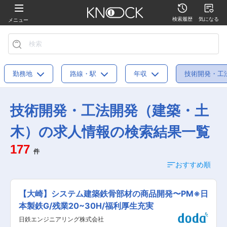
検索履歴
気になる
メニュー
勤務地
路線・駅
年収
技術開発・工
技術開発・工法開発（建築・土
木）の求人情報の検索結果一覧
177
件
おすすめ順
【大崎】システム建築鉄骨部材の商品開発〜PM※日
本製鉄G/残業20~30H/福利厚生充実
日鉄エンジニアリング株式会社