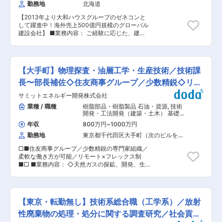
工事、海底トンネル工事などの海洋土木に特化し
勤務地
北海道
場支援：約50％ 研究：約50％ を想定 ※ご経験に
た「マリコン」企業で、業界では3本の指に入る
応じて、学協会活動・技術発信もお任せします ■
最大手の企業です。 ・本州四国連絡橋・関西国際
【2013年より大和ハウスグループのゼネコンと
当社の特徴 （1）土木分野の強み 海洋土木は浚渫
空港・東京湾横断道路・中部国際空港など、人々
して躍進中！海外売上500億円規模のグローバル
船などの特殊作業船を必要とすることから、いわ
の生活や産業で活躍する様々なビッグプロジェク
建設会社】 ■業務内容： ご経験に応じた、建
ゆる陸上での建設工事を手掛ける大手ゼネコンが
トに数多く携わってきました。 ・現在は総合建設
築・土木分野での業務（庁舎/商業/住宅/工場/医
容易には参入できない高い専門性を必要としま
業としての地位を確立しており、生産・物流・教
療/公共施設/物流道路/ダム/橋梁/上下水道施設/土
す。当社は創業当初より海洋土木分野に注力し、
育・文化・商業・医療・福祉施設、マンション等
地造成/プラント）をお任せします。 応募書類や
豊富な案件実績を積み重ねており、国内有数のマ
の幅広い実績に加え、海外案件にも携わっていま
面接を通じて想定ポジションを決定していきま
リコン企業の立ち位置を築いています。 （2）建
【大手町】物理探査・油層工学・生産技術／技術課
す。
す。 ■残業時間抑制への取り組み： ・PCのシャ
築分野の強み PFI（斎場・給食センター）で約
ットダウン（上長へ残業申請し、承認されなけれ
長〜部長補佐◇住友商事グループ／少数精鋭◇リモ
20％のシェアを誇り、公共性の高い領域で高評価
ばPCが強制シャットダウンします。） ・水曜日
を獲得。冷蔵倉庫でも結露・温度保持など高度な
ート可
サミットエネルギー開発株式会社
はノー残業デーの取り組みもございます。 ・現場
技術課題を解決し、物流施設でも独自の強みを確
の業務負担の軽減 └現場業務の一部を内勤が担当
業種 / 職種
樹脂部品・樹脂製品 石油・資源
,
技術
立しています。大型物流施設は技術難度が高く、
し、現場の業務負担を減らす取り組みしていま
開発・工法開発（建築・土木） 基礎・
競争優位性を発揮しています。 ■働きやすさ 当
す。 ・BIMの推進⇒作業の効率化 ほぼ100％BIM
応用研究（有機）
社は、年間休日124日・土日祝休み・残業月30時
年収
800万円
~
1000万円
をつかって、設計、施工しているため、現場への
間以内、月8回までリモートワーク活用可など、
勤務地
東京都千代田区大手町（次のビルを除
もどりも減り、効率良く業務遂行が可能になって
建設業界でもトップクラスの働きやすさを実現し
く）
おります。 ■同社の魅力： 【大和ハウスグルー
ています。外部コンサルと連携した改善により、
□■住友商事グループ／少数精鋭の専門家組織／
プの準大手ゼネコン】2020年に売上高5,208億に
現場ごとの残業削減も進んでいます。 ■当社につ
柔軟な働き方が可能／リモート×フレックス制
達し、社員数3,369人を誇る準大手ゼネコンで
いて： 港湾・護岸工事や海底トンネルなど海洋土
■□ ■業務内容： ◇天然ガスの探鉱、開発、生産
す。2015年には、大和ハウス工業株式会社の完全
木を強みとする「マリコン」の大手で、業界でも
に関わる技術評価及び既存の天然ガスプロジェク
子会社となり、グループ力を得て、優れた技術の
トップクラスの規模を誇ります。2025年3月期に
トの管理 ◇エネルギートランジション事業に関わ
開発や開発事業による事業連携を行っています。
は売上高3,304億円・営業利益206億円と堅調に
る技術評価 ■業務詳細： （1）物理探査
【海外事業積極的に展開中】同社は、1960年代か
増収増益を達成し、自己資本比率35.6％、現金同
（Geophysics） ・地震探査（反射法・屈折
ら海外事業を展開し、その歴史から、中国、韓
【東京・転勤無し】技術系総合職（工学系）／放射
等物400億円超と財務基盤も非常に安定していま
法） ・重力探査・磁気探査 ・地下構造
国、メキシコにおいて日系ゼネコントップクラス
す。ROE14.7％と収益性も高く、長期的に安心し
解析、貯留層評価 （2）油層工学（Reservoir
性廃棄物の処理・処分に関する調査研究／社会貢献
のシェアです。また、直近では、ドバイ支店を設
て働ける経営基盤を備えた企業です。
Engineering） ・貯留層シミュレーション