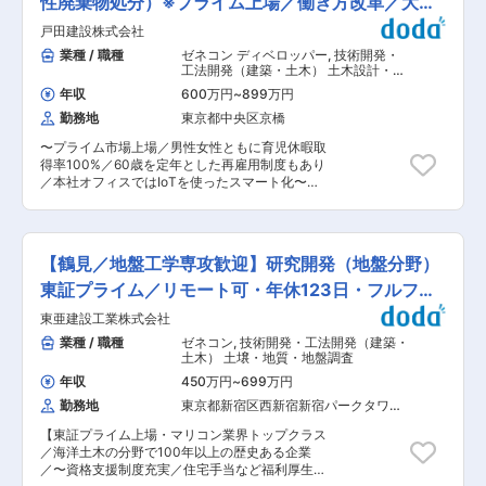
性廃棄物処分）※プライム上場／働き方改革／大手
強化。 （2）在宅勤務可（週に2〜3回程度） 在宅
関する全般的な業務。 ■残業時間削減： 当社の
勤務、サテライトオフィスの他に、移動時間の有
ゼネコン
戸田建設株式会社
残業時間は月平均30時間程度となっております。
効活用を目的として、モバイルワークを活用して
本部門では分業制を行っております。本ポジショ
業種 / 職種
ゼネコン ディベロッパー
,
技術開発・
います。 （3）時差出勤制度 オフィスへの出社、
ンの方が施工管理業務に集中できるよう業務推進
工法開発（建築・土木） 土木設計・測
テレワークを問わず、時差出勤制度を取り入れて
担当やサポーターをつけております。 ■働き方改
量（都市計画・環境）
います。社員は、始業時刻を5:00〜11:00の間で
年収
600万円
~
899万円
革への取り組み： 当社は持続的成長を図るための
選択できます。 （4）ワークライフバランス 毎週
勤務地
東京都中央区京橋
経営戦略の1つとして働き方改革を行っておりま
水曜日はノー残業デーです。同業他社にも働きか
す。 ◆育児休業制度・ならし保育制度・子の看護
けを行い、年に2回の業界一斉ノー残業デーも主
〜プライム市場上場／男性女性ともに育児休暇取
休暇制度を社員へ広く周知し、休暇を取りやすく
導しています。 ■企業魅力 国内外に貢献する業
得率100%／60歳を定年とした再雇用制度もあり
しております。 ◆男性女性ともに育児休暇取得率
界シェアトップクラスの「技術・知識集団」であ
／本社オフィスではIoTを使ったスマート化〜
100%で、厚生労働省の「えるぼし認定」も取得
り、68年以上の歴史を有する土木・建築系総合コ
【変更の範囲：会社の定める業務】 ■業務内容：
しております。 ◆長期的就業を見据え、60歳を
ンサルタント業界のリーディングカンパニー。 都
【具体的な仕事内容】 土質・基礎地盤、都市土木
定年とした再雇用制度や、61歳〜65歳までの選択
市・地域計画、環境、道路、鉄道、河川、上下水
関連の施工技術に関する技術開発業務全般。 土
定年制度もございます。 ◆初年度より有給20日
道、港湾、空港、福祉、防災等の社会資本整備、
質・基礎地盤に関する新しい技術や都市土木関連
を付与しております。 ◆年功序列ではなく評価次
【鶴見／地盤工学専攻歓迎】研究開発（地盤分野）
維持管理に、卓越した技術と柔軟な頭脳をもって
技術に関するアイデアの考案、企画、実験計画お
第で昇格の機会がございます。役職が上がれば手
応え、日本経済の発展に伴い多くのプロジェクト
よび実験の実施と評価、現場適用など技術開発に
東証プライム／リモート可・年休123日・フルフレ
当もつくので、頑張りがしっかりと反映されるよ
に携わってきました。 変更の範囲：会社の定める
関する全般的な業務。 ■残業時間削減： 当社の
うになっております。 ■戸田建設に関して：
ックス
業務
東亜建設工業株式会社
残業時間は月平均30時間程度となっております。
1881年（明治14年）の創業以来、学校や病院、国
本部門では分業制を行っております。本ポジショ
業種 / 職種
ゼネコン
,
技術開発・工法開発（建築・
の重要文化財、インフラなど、様々な施工に携わ
ンの方が施工管理業務に集中できるよう業務推進
土木） 土壌・地質・地盤調査
ってきました。今後は企画から施工、リノベーシ
担当やサポーターをつけております。 ■働き方改
ョンに至る全てのプロセスにおける知見を集約す
年収
450万円
~
699万円
革への取り組み： 当社は持続的成長を図るための
るプラットフォームの構築。日本初の浮体式洋上
勤務地
東京都新宿区西新宿新宿パークタワー
経営戦略の1つとして働き方改革を行っておりま
風力発電の事業者となった「再生可能エネルギー
（３１階）
す。 ◆育児休業制度・ならし保育制度・子の看護
事業」をはじめとする新領域への挑戦。BIM/CIM
【東証プライム上場・マリコン業界トップクラス
休暇制度を社員へ広く周知し、休暇を取りやすく
モデルの構築や自動化施工などの革新的なものづ
／海洋土木の分野で100年以上の歴史ある企業
しております。 ◆男性女性ともに育児休暇取得率
くり手法の確立や新たな価値の創造を推進。
／〜資格支援制度充実／住宅手当など福利厚生充
100%で、厚生労働省の「えるぼし認定」も取得
SDGsの達成に向けて戸田建設が描くコンセプト