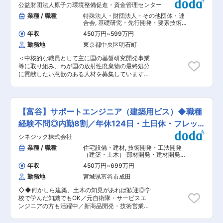
立しています。今後は、大和ハウスグループとし
性高
公益財団法人原子力環境整備促進・資金管理センター
・生産予測 ・回収率向上（EOR） （3）
ての総合力と海外事業の強みを活かし、益々海外
生産技術（Production Engineering） ・生産
業種 / 職種
特殊法人・財団法人・その他団体・連
展開を加速化させています。
設備設計・運転 ・坑井の生産管理 ・人
合会
,
基礎研究・先行開発・要素技術開
工採油技術 ■当社について： 当社は、天然ガス
発（機械） 技術開発・工法開発（建
年収
450万円
~
599万円
築・土木）
の探鉱、開発、生産における高度な技術評価やエ
勤務地
東京都中央区明石町
ネルギートランジション分野を担う少数精鋭の専
門家組織です。大規模組織ではありませんが、そ
＜中核的な職員として主に国の基盤研究開発事業
の分、社員同士が互いに相談しやすい環境があり
等に取り組み、わが国の放射性廃棄物の最終処分
ます。一人ひとりを大切にする風土のもと、働き
に貢献したい意欲のある人材を募集しています＞
やすさと専門性の向上を両立できる職場です。 変
※調査研究の実施に際して、放射性廃棄物を直接
更の範囲：会社の定める業務
扱うような被ばくリスクを伴う業務はありませ
ん。 ■業務内容 放射性廃棄物の処理・処分全般
にわたる調査研究に特化した活動を行う当センタ
【富谷】サポートエンジニア（建築用ビス）◆職種
ーの総合職として、地層処分施設の設計・施工及
び品質保証などの工学技術に関する調査研究をお
経験不問◎内勤8割／年休124日・土日休・フレック
任せ致します。 ≪主な業務の流れ≫ ・国等から
ス制
シネジック株式会社
委託された調査研究事業に関するプロジェクトマ
ネジメント ・業務の流れ：委託された調査研究事
業種 / 職種
住宅設備・建材
,
技術開発・工法開発
業の実施方針・計画の立案→業務の実施（関係機
（建築・土木） 部材開発・建材開発
関との共同研究や民間企業への業務委託を含めた
（建築・土木）
年収
450万円
~
699万円
調査、試験、技術開発等の業務の実施）→業務の
勤務地
宮城県富谷市成田
進捗管理・個別成果の確認→業務成果の分析・全
体取りまとめ→国への報告（報告書作成） ≪組織
◇◆何かしら建築、土木の知見があれば歓迎◎学
体制≫ 処分工学技術プロジェクトチームへの配属
校で学んだ知識でもOK／元自衛隊・サービスエ
となります（応募者の専門性や業務経験或いは応
ンジニアの方も活躍中／新商品開発・技術営業な
募者の希望に応じて他のプロジェクトチームへの
どのキャリアパスも豊富！◆◇ ■業務内容： 木
配属となる場合があります）。同チームのメンバ
造建築用ビスの性能試験、技術サポート、製品開