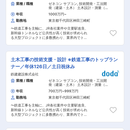
チェック承認 ・工事完了報告書の確認 ・設計施
業種 / 職種
ゼネコン サブコン
,
技術開発・工法開
設計や変更申請等で一緒に仕事を行うなど大手顧
工全般の周知、指導 ・マネジメント業務 ＜使用
発（建築・土木） 土木設計・測量（橋
客とも親交が厚いです。官公庁の仕事だけではな
ソフト＞ ・Kizukuri2×４ ・RCチャート ・JW-
梁）
く民間の仕事も獲得出来ており、大手案件も任せ
年収
1000万円
~
CAD ■当社の魅力： 【独自工法で革命を起こす
て頂ける会社です。 変更の範囲：会社の定める業
勤務地
東京都千代田区神田三崎町
企業】 ◎「建設不動産改革で人々を幸せに」を掲
務
げ、投資用マンション建設をメイン事業とし、急
〜鉄道工事を主軸に、JR各社案件や主要駅改良、
成長中の会社です。 ◎当社が独自で開発した［フ
新幹線トンネルなど公共性が高く技術が求められ
ィリックス工法7.0］においては、建築における
る大型プロジェクトに多数携わり、業界内でトッ
全工程の7割ほどを工場で行い、現地での作業を
プランナーの地位を築いています。／鉄道工事の
最小限まで簡略化したことにより、工期の短縮の
売上比率は全社売上の約8割を占め、JR東日本グ
みならず、施工現場での安全性を担保できるよう
ループとの強固な連携が競合にない優位性となっ
になりました。 ◎工場で作ることは他社でも見受
ています。 〜 ■業務概要 当社が施工する工事の
けられる体制ですが、当社の特徴は 『木造建築』
土木工事の技術支援・設計 ※鉄道工事のトップラン
技術支援、仮設設計、設計施工案件の設計、新技
であることです。木材はその輸送過程で必ず［う
術の研究開発、保有技術のブラッシュアップを担
ナー／年休126日／土日祝休み
ねり］が出てしまうものですが、［うねり］が出
当していただきます ■働き方 通常の休暇に加
てもその影響を最小限に抑えられるのが当社の技
鉄建建設株式会社
え、育児休業制度や介護休業制度など、法定を上
術力です。 【見据えている未来】 ◎当社の技術は
回る水準で休業・休暇などの制度を独自に定めて
業種 / 職種
ゼネコン サブコン
,
技術開発・工法開
国内各所から注目をされており、直近では国内の
います。女性活躍推進にも力をいれ、健康経営優
発（建築・土木） 土木設計・測量（橋
みならず、海外から視察が入る程となります。 ◎
良法人やえるぼし、くるみんに認定されていま
梁）
工期の短縮化や安全性の担保は、「住宅を建築す
年収
700万円
~
999万円
す。 ・勤務地に関しては面談の上決定します（応
る」点において、非常に需要が高く、ゆくゆくは
勤務地
東京都千代田区神田三崎町
相談） ・年休126日 ・完全週休２日制（土日祝）
災害現場での仮設住宅の建築や発展途上国での住
・休日にお客様や会社から連絡が来ることはほと
宅建築にも発展させていきたいと考えていま
〜鉄道工事を主軸に、JR各社案件や主要駅改良、
んどありません。 └よほど緊急性の高い事態の
す。。 変更の範囲：会社の定める業務
新幹線トンネルなど公共性が高く技術が求められ
場合にのみ連絡はあり得ます。その場合代休を取
る大型プロジェクトに多数携わり、業界内でトッ
得いただきますが、現在は代休の取得率を計算す
プランナーの地位を築いています。／鉄道工事の
るほど事例が無い状況です。 ■入社後の流れ：
売上比率は全社売上の約8割を占め、JR東日本グ
入社後はまず契約社員として3か月就業いただ
ループとの強固な連携が競合にない優位性となっ