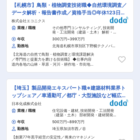
・積算、CAD（Auto CAD）による作図 ・構造設
務、私服通勤やフレックス制も導入しておりま
【札幌市】鳥類・植物調査技術職◆自然環境調査／
計（解析他） ■当社の魅力： ◇産休前のテレワ
す。男性社員もお子様の送り迎えを行っているな
ーク制度の導入、短時間勤務制度の利用促進等が
データ解析・報告書作成／資格手当◎年休123日・
ど制度をしっかりと運用できる風土で、社員の定
評価され厚生労働省の主催する「イクメン企業ア
着率は驚異の98％です。 ■福利厚生： 最大の財
残業少
株式会社エコニクス
ワード2020」でグランプリを受賞しました。 ◇
産である社員が生き生きと働ける会社であるため
女性の産休育休取得後の復帰率は100％、男性社
業種 / 職種
その他専門コンサルティング
,
技術開
に、福利厚生制度とワークライフバランスの充実
員の育休取得も推進し、仕事とプライベートの両
発・工法開発（建築・土木） 解析・調
に力を入れております。フレックスタイム制の導
立が可能。今後もより一層働きやすい環境づくり
査
入や、退職金(規定あり)、再雇用希望登録制度な
年収
300万円
~
399万円
に力を入れていきます。 ◇急成長、事業拡大に伴
ど他にも様々な制度がございます。
勤務地
北海道札幌市厚別区下野幌テクノパー
う新プロジェクトの立ち上げなどにより、ここ数
ク
年では社員数に対し約1割程度の新入社員を採
【北海道の自然で鳥類・植物調査と環境課題解決
用、平均年齢がぐっと若くなっています。
／専門性と提案力を磨ける技術職】 ◆仕事内容
（2023年新卒：約30名入社、2022年新卒：約
道内各地の山林・草原・河川・耕作地・市街地に
30名入社）直近3年で入社した新入社員の離職率
向かい、様々な測定機器を用いて環境調査や生物
は1割未満と人材定着も図れています。（2023年
調査を行います。鳥類調査および植物調査の担当
9月5日時点） ■当社の特徴： 特殊工事工法・機
を想定しておりますが、陸域分野の各種調査への
材に強みを持つ企業で、地球と一体化した「イン
参加もあります。 得たデータを元に、整理・解
プラント工法」、またその工法を可能にする圧入
【埼玉】製品開発エキスパート職※建築材料業界ト
析・報告書作成を行い、環境影響を評価、顧客の
機「サイレントパイラー」などが競争力の企業で
課題解決に向けた提案を行います。 調査は基本的
ップシェア／車通勤可／都庁・大型施設など幅広い
す。 もともとは振動／騒音問題の根本解決を目的
に1名で実施し、案件全体はチームで進行しま
としたサイレントパイラーの実用化を皮切りに、
場所で使
日本化成株式会社
す。現場調査からスタートし、分析や環境評価は
仮設工事を必要としないGRBシステムの開発、基
先輩がサポートしながら習得いただきます。 ◆魅
業種 / 職種
住宅設備・建材
,
技術開発・工法開発
礎構造物をワンステップで施工するフーチングレ
力ポイント （1）広大な自然に触れられる 北海道
（建築・土木） 部材開発・建材開発
ス工法の提案、新しい都市づくりを提案するバー
は一次産業が主体で、その基盤は自然環境の上に
（建築・土木）
ティカルデベロップメントへの着手など、常に当
年収
500万円
~
899万円
成り立っています。 調査を通じて生物学的・物理
社独自の技術開発によって「工法革命」を推進し
勤務地
埼玉県加須市西ノ谷
的・化学的な視点から環境の現状を把握し、課題
ています。現在、無公害建設機械のトップクラス
解決の糸口を見出していきます。 （2）資格の取
のメーカーとして、国内及び海外に積極的に事業
【創業77年黒字経営の安定性／将来のマネジメン
得をサポート 技術士、RCCM、測量士のほか、環