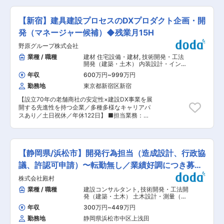
ーは十数名です。担当業務に関しては、プロジェ
発、研究所や設計事務所への技術提案などの業務
クトのテーマ毎に3〜5人で編成するチームの一員
を担当していただきます。 ■業務詳細： サポー
として業務に携わっていただきます。 ■プロジェ
【新宿】建具建設プロセスのDXプロダクト企画・開
トエンジニアは、若手のうちから自ら考え、行動
クト例（調査研究業務の例） ・高レベル放射性廃
できる裁量の大きなポジションです。 お客様から
発（マネージャー候補）◆残業月15H
棄物の地層処分における人工バリア構成要素（オ
の技術問い合わせ対応に加え、新しい接合部の性
ーバーパックや粘土系土質材料で構成する緩衝材
野原グループ株式会社
能評価実験や、新製品となる接合具の開発にも主
など）の製造・施工技術や品質確認技術（人工バ
体的に関わっていただきます。 また、取引先を実
業種 / 職種
建材 住宅設備・建材
,
技術開発・工法
リア施工後の過渡期の変遷挙動に係る調査研究を
際に訪問し、設計者や施工者の声を直接聞きなが
開発（建築・土木） 内装設計・インテ
含む）の開発 ・地層処分施設における坑道の埋戻
らニーズを把握し、開発や改良に反映させます。
リア
しに関連した、埋戻し材の材料特性データベース
年収
600万円
~
999万円
指示待ちではなく、自分のアイデアを形にできる
（土質系材料に関する特性評価に係る試験や分
勤務地
東京都新宿区新宿
環境が整っており、研究・実験・現場を横断しな
析）、埋戻し材の施工技術ならびに品質確認技術
がらエンジニアとして大きく成長できる仕事で
（光ファイバー等を含む原位置状態把握技術の開
【設立70年の老舗商社の安定性×建設DX事業を展
す。 ※内勤が8割を占め、外勤も営業同行や学会
発を含む）等の開発 ・地下施設に定置した廃棄体
開する先進性を持つ企業／多種多様なキャリアパ
などで、刺激的な経験ができます◎ ■組織構成：
（高レベル放射性廃棄物）の回収技術（回収作業
スあり／土日祝休／年休122日】 ■担当業務：
技術開発は、20代〜40代の7名で構成されており
に必要となる一連の技術や装置）の開発、回収可
NOHARAグループ全体の建設DX(デジタルトラン
ます。 和気あいあいとした明るい雰囲気の社風で
能性の維持期間（将来世代の施策変更の可能性に
スフォーメーション)推進担当として、BIM関連サ
す。 チャレンジ精神や積極性が大切にされる風土
備えて施設を最終閉鎖せずに維持する一定の期
ービスや建設DXプロダクトである「BuildApp」
があり、あなたの“やってみたい”という想いを尊
間）を設けた場合における安全性への影響評価技
などの企画立案/要件定義やマネジメント業務に携
重します。 ■キャリアパス： 新商品開発、営業
【静岡県/浜松市】開発行為担当（造成設計、行政協
術に関する調査研究、など 変更の範囲：無
わっていただきます。 現在、当グループではBIM
サポート、技術営業など、多彩なキャリアパスが
を中心とした積算業務改善・工程管理・コスト管
議、許認可申請）〜転勤無し／業績好調につき募
用意されています。挑戦する意欲を持つ方には、
理・製造連携といった建設プロセスのデジタル化
幅広い成長機会があります！ ■業界展望： SDGs
集〜
株式会社殿村
を進めており、それらの建設DXプロジェクトを
の観点から、小規模建築のみならず中大規模建築
担当いただきます。 顧客であるゼネコンへのヒア
業種 / 職種
建設コンサルタント
,
技術開発・工法開
においても、環境負荷の少ない木造化の動きが世
リングや実証実験を通じて得た情報から
発（建築・土木） 土木設計・測量（都
界的に進行しております。大阪万博でもメインシ
「BuildApp」をより顧客のニーズに沿うことはも
市計画・環境）
ンボルをはじめ、各パビリオンで木造建築が積極
年収
300万円
~
449万円
ちろん、建設DXを前進するプロダクトにすべ
的に取り入れられました。その中で中大規模木造
勤務地
静岡県浜松市中区上浅田
く、プロダクトの企画立案/要件定義を行っていま
建築の接合方法は確定しておらず、各企業が試行