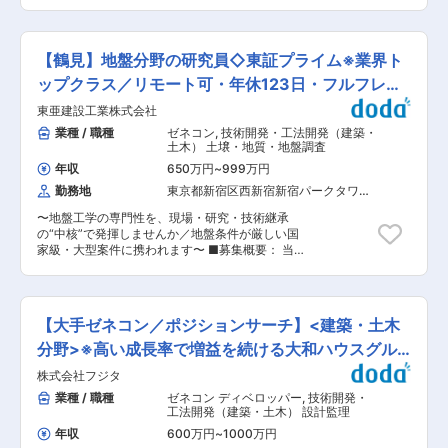
実／年休123日／フルフレックス／残業30H以
しております。 ◆長期的就業を見据え、60歳を
シティの想像を目指します。 ■実績： 井手口川
内〜 ■業務内容： ・土木／建築現場から上がっ
定年とした再雇用制度や、61歳〜65歳までの選択
ダム、国道45号大峠山地区道路工事、九州新幹線
てくる地盤工学的な技術課題への対応 ・地盤工学
定年制度もございます。 ◆初年度より有給20日
諫早トンネル、仙台湾南部海岸、釜石市北ブロッ
分野における研究開発テーマの推進 ・学協会活動
を付与しております。 ◆年功序列ではなく評価次
【鶴見】地盤分野の研究員◇東証プライム※業界ト
ク、多摩ニュータウン、ユーラス伊達ウインドフ
を通じた有識者との交流 ※建築事業は40数年前か
第で昇格の機会がございます。役職が上がれば手
ァーム
ら進出し、生産・物流・教育・文化・商業・医
ップクラス／リモート可・年休123日・フルフレッ
当もつくので、頑張りがしっかりと反映されるよ
療・福祉施設、マンション等の幅広い実績があ
うになっております。 ■戸田建設に関して：
クス
東亜建設工業株式会社
り、海外案件にも携わっています。 ■資格取得制
1881年（明治14年）の創業以来、学校や病院、国
度： ・国家資格、民間資格問わず、業務上必要な
業種 / 職種
ゼネコン
,
技術開発・工法開発（建築・
の重要文化財、インフラなど、様々な施工に携わ
資格から、自己啓発による資格取得まで、さまざ
土木） 土壌・地質・地盤調査
ってきました。今後は企画から施工、リノベーシ
まな資格取得に対する支援を行っています。 ■高
ョンに至る全てのプロセスにおける知見を集約す
年収
650万円
~
999万円
度専門技術者教育制度： ・社外の教育機関（大学
るプラットフォームの構築。日本初の浮体式洋上
勤務地
東京都新宿区西新宿新宿パークタワー
院博士課程）を利用し、技術力向上に貢献する高
風力発電の事業者となった「再生可能エネルギー
（３１階）
度専門技術者を養成する制度です。目標技術レベ
事業」をはじめとする新領域への挑戦。BIM/CIM
〜地盤工学の専門性を、現場・研究・技術継承
ルとして、博士・Ph.Dなどの取得を想定し、大学
モデルの構築や自動化施工などの革新的なものづ
の“中核”で発揮しませんか／地盤条件が厳しい国
院博士課程学費、学会参加旅費などの支援を行い
くり手法の確立や新たな価値の創造を推進。
家級・大型案件に携われます〜 ■募集概要： 当
ます。 ■ジョブローテーション制度： ・入社か
SDGsの達成に向けて戸田建設が描くコンセプト
社は国内トップクラスのマリコン企業です。なか
ら約10年間を対象に、異なる環境での勤務を経験
シティの想像を目指します。 ■実績： 井手口川
でも地盤分野の研究は、事業競争力を左右する極
することで、社員自身が自分の適性・目指すキャ
ダム、国道45号大峠山地区道路工事、九州新幹線
めて重要な領域として位置づけられています。当
リアを発見するための制度です。さまざまな経験
諫早トンネル、仙台湾南部海岸、釜石市北ブロッ
社の技術基盤を今後も支え続ける中核組織とし
を通じて、広い視野を持った人材を育成していま
【大手ゼネコン／ポジションサーチ】<建築・土木
ク、多摩ニュータウン、ユーラス伊達ウインドフ
て、体制強化を目的に増員募集を行います。本ポ
す。 ■働きやすさ： ・週2日のリモートワーク勤
ァーム
ジションでは、現場支援と研究の両方に携わって
分野>※高い成長率で増益を続ける大和ハウスグル
務が可能です。 ・コアタイム無しのフルフレック
いただき、担当割合はおおよそ半々を想定してい
ス制を導入しております。 ・年休123日・残業
ープ
株式会社フジタ
ます。 ■業務内容： ・土木・建築現場からの地
30H以内でワークライフバランスがとりやすいで
盤工学的な技術相談・課題対応 ・地盤改良、基
業種 / 職種
ゼネコン ディベロッパー
,
技術開発・
す。 ・住宅手当制度、寮社宅制度があるので安心
礎、支持力評価、安定検討などの技術検討 ・地盤
工法開発（建築・土木） 設計監理
して就業していただくことができます。 ■当社に
分野における研究開発テーマの立案・推進 ・研究
ついて： ・当社はゼネコンの中でも、港湾・護岸
年収
600万円
~
1000万円
成果の現場適用、技術標準化 など ※担当割合は現