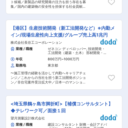
を展開中です。高知本社の他、国内に10事業所、
ト候補／新製品の研究開発の注力を担う存在を募
境アセスメント士、ビオトープ管理士、生物分類
海外に9事業所があります。 変更の範囲：会社の
集／国内の建築物の安全性を担保する社会貢献性
技能検定（2級以上）などが有用資格になりま
定める業務
の大きな仕事！】 ■メインミッション： ＊新製
す。 研修・講習の費用は助成制度があります。取
品の開発や既存製品のアップグレード等に係る技
得が困難な資格の合格者には報奨金の支給があり
術開発業務をお任せいしたいと考えております。
ます。 （3）休憩取得を推奨 連続4日以上の長期
■業務詳細： ・開発・改良製品の検討・試作 ・
休暇の取得を推奨しており、社員各自が年間の休
【港区】生産技術開発（新工法開発など）※内勤メ
各種製品の特性評価と評価レポートの作成 ・上記
暇取得計画を立て実行しています。 ◆入社後の流
に係る付帯業務 ・若年社員の指導、育成、技術継
イン/現場生産性向上支援/グループ売上高1兆円
れ 入社から半年程は当社の業務管理体制、安全管
承 ＼魅力ポイント／ ◎上記商材は、人々が安全に
理体制、基幹システムに慣れてもらう期間になり
株式会社長谷工コーポレーション
過ごすために過ごすに必要不可欠な商材です。◎
ます。 次に上司の補助の上業務担当者となり、進
業界内でも長年、トップシェアを誇っており、大
業種 / 職種
ゼネコン ディベロッパー
,
技術開発・
捗管理、外部委託管理、現場監督、報告書作成な
型災害などの際にも崩れなかった実績があり、業
工法開発（建築・土木） 部材開発・建
ど業務遂行の一連の流れを経験します。 2年目以
界内でも高い評価を得ることができております。
材開発（建築・土木）
降は主担当となることを想定しており、営業活動
年収
800万円
~
1000万円
◎設備投資にも力をいれており、作業場も冷暖房
や管理者に求められる資格の取得など行動の幅が
勤務地
東京都
が完備されている為、快適な環境で研究開発に打
広がります。 5〜6年後には管理者クラスとな
ち込むことができます。 ◎官公庁・アミューズメ
り、自チームの安全管理体制や調査機材・資材・
〜施工管理の経験を活かして内勤へキャリアチェ
ント施設・公共施設など幅広い場所で利用実績あ
車両等の調達などの裁量権をもつことになりま
ンジ／これからの当社を担う新工法開発ポジショ
り ＼働き方／ 残業時間は月10時間程となってお
す。 ◆職場環境 フラットな組織文化で、若手で
ン／非住宅案件受注拡大中／日本一のマンション
り、車通勤も可能の為、ワークライフバランスを
も積極的に意見を発信できる環境です。 「やって
施工実績を誇るゼネコン／売上高1兆円突破〜 ■
整えることが可能です。 ＼取扱製品／ ・左官工
みたい」を形にすべく全社でサポートします。 成
募集背景： 創業以来、当社グループはマンション
事材料（代表製品名…NSハイフレックス、NSポ
長をサポートする能力開発支援制度やメンター制
を中心に事業を展開してきました。また、近年で
リマーミックス）、タイル工事材料（代表製品
度があります。 ◆組織構成 1チーム7〜10名程度
はマンション以外にも、データセンターや超高層
名…NSタイルセメント） ・内外装仕上材料（代
<埼玉県鶴ヶ島市脚折町>【補償コンサルタント】
の社員で構成されております。 ◆出張イメージ
タワー、ビル、ホテル等のS造一般物件(非住宅)に
表製品名…デコリエ、NSアートパレ）、リフォー
業務に応じ道内各地に出張に行きます。 内容によ
ついても受注を拡げております。今後の更なる飛
◆テレワーク可／面接１回
ム／リニューアル工事材料（代表製品名…NSドカ
って期間は変動します。 変更の範囲：会社の定め
躍のため、現場業務の生産性、施工品質の向上を
モル、NSカチオンワン） ・土木工事材料（代表
る業務
望月測量設計株式会社
進めており、そのようなご経験・ご興味のある新
製品名…NSボンドセメント）、防水工事材料（代
しい仲間を募集いたします。 ■業務内容： ・マ
業種 / 職種
建設コンサルタント 財務・会計アドバ
表製品名…ゼット・テン） ＼同社について／ 日本
ンション建設を中心とした新工法・新部材の企