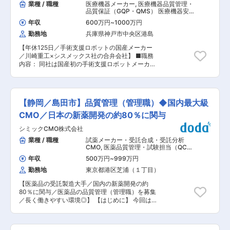
務を担当し、医療機器の信頼性評価・認証・承認
業種 / 職種
医療機器メーカー
,
医療機器品質管理・
に向けた業務を推進します。さらに、薬機法の改
品質保証（GQP・QMS） 医療機器安
正に伴う周知活動を行い、社内外への適切な情報
全管理（GVP）
年収
600万円
~
1000万円
提供と対応策の策定を実施します。 ■ポジション
勤務地
兵庫県神戸市中央区港島
の魅力 当社が提供する電位治療器「ヘルストロ
ン」は約100年続く製品で業界のパイオニアとし
【年休125日／手術支援ロボットの国産メーカー
て確固たる地位を築いております。 また、製品開
／川崎重工×シスメックス社の合弁会社】 ■職務
発部との距離が近く、お客様からのご意見を製品
内容： 同社は国産初の手術支援ロボットメーカー
開発に取り入れながら、厚い信頼と盤石な技術基
です。同社で開発をしている医療機器に係る安全
盤を維持しております。 ■組織構成 東京の本社
管理業務をお任せいたします。 ＜具体的には…＞
および浜松市の工場に2名ずつメンバーが在籍し
（1）国内外の安全管理業務 ・日本、欧州、AP地
ております。 本社の品質保証部のメンバーとして
域等での市販後監視活動及び行政報告の実施 ・有
即戦力でのご活躍を期待しております。 ■働き方
【静岡／島田市】品質管理（管理職）◆国内最大級
害事象等の調査、ヒアリング ・社内外の医療機器
製品開発のスケジュールによって残業時間のばら
の安全管理教育 ・社内安全管理委員会資料作成及
CMO／日本の新薬開発の約80％に関与
つきはございますが、所定労働時間を8時間換算
び説明 （2）海外Repとのコミュニケーション
で残業月10hほどと働きやすい環境が整ってお
シミックCMO株式会社
（3）社内関係部門との連携 ・有害事象発生時の
り、ワークライフバランスを重視しています。 ■
調査及び品質保証部門との連携 ・リスクマネジメ
業種 / 職種
試薬メーカー・受託合成・受託分析
当社の魅力： 「介護がいらない社会づくり」の邁
ントに関する業務協力 ※ グローバル展開の本格化
CMO
,
医薬品質管理・試験担当（QC）
進のため、主力製品である理学診療用電位治療器
により業務拡大が想定され、市販後監視活動及び
（製造所） 医薬品質保証（QA）（製
（電気の力を利用した医療機器）『ヘルストロ
年収
500万円
~
999万円
造所） 医療機器安全管理（GVP）
行政報告等の安全管理業務に関して新たな構築が
ン』の製造・販売や健康食品の普及に留まらず、
勤務地
東京都港区芝浦（１丁目）
必要となります。 ■募集背景／業務の魅力： ・
上質の音楽を心地よい空間でお届けする音楽ホー
手術支援ロボット業界は同社を含む多くの新規参
ル「HakujuHall」の運営、プロスポーツスポンサ
【医薬品の受託製造大手／国内の新薬開発の約
入企業により市場が活性化しており、また今後、
ード(サプライヤー)など様々な角度から人々の健
80％に関与／医薬品の品質管理（管理職）を募集
遠隔手術あるいはAI技術といった先進的な技術の
康を考え続ける企業です。
／長く働きやすい環境◎】 【はじめに】 今回は、
取り組みも進められる中で、安全使用の重要性も
医薬品・治験薬製造に関わる品質管理（管理職）
増大しています。国内においては、国産ロボット
を募集します。 採用背景は事業拡大・組織強化を
として一番のシェアを有し、さらにAP地域や欧州
目的としております。 【業務内容】 ■各種試験
などグローバル展開の本格化により、市販後監視