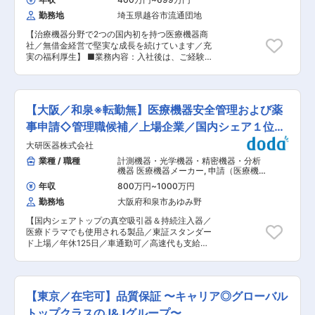
大フェーズにあるため、ブランド成長とともに自
認定に努めていただきます。 実際の業務では、メ
勤務地
埼玉県越谷市流通団地
身のキャリアも大きく広げられるタイミングで
ーカー顧客先に行き、製品の製造・開発を認証・
す。 ・新規ブランドならではのスピード感と裁量
監査をします。顧客先によっては審査のため月半
【治療機器分野で2つの国内初を持つ医療機器商
を持ちながら、MTGグループの経営基盤・販売
分くらい出張いただくこともございます。終了後
社／無借金経営で堅実な成長を続けています／充
網・マーケティング資産を活用できる環境です。
は、レポート作成して、ドイツへ報告して認証受
実の福利厚生】 ■業務内容：入社後は、ご経験や
■当社について： 「BEAUTY
けるというのが業務の流れになります。入社3年
スキルに応じて、人工呼吸器をはじめとした当社
ENTERTAINMENT」をコンセプトに既存の枠を
目では、エキスパートして独り立ちして複数案件
取り扱い機器の市販後の安全管理業務全般をご担
超えた新しい美容習慣をお客様に提案するビュー
を担当いただきます。【変更の範囲：なし】 ■ポ
当いただきます。 ■業務詳細： ・安全管理情報
ティーブランド「ReFa」、EMSを中心としたト
ジションの魅力： ・機械や装置の安全と呼ばれる
（不具合／有害事象）の収集・分析 ・安全確保措
レーニング・ブランド『SIXPAD』等、
分野の中で、過去20年間で最も急進的に成長して
【大阪／和泉※転勤無】医療機器安全管理および薬
置の要否判定および情報提供文書の作成・管理 ・
HEALTH・BEAUTY・HYGIENE分野でお客様に感
いるカテゴリであり、今後も様々な製品やカテゴ
行政への不具合報告および現場対応サポート ・取
事申請◇管理職候補／上場企業／国内シェア１位製
動を与え続ける画期的なブランドを次々と生み出
リに向かって広がっていく技術を習得できます。
り扱い機器の技術検証（品質保証部門、技術セン
し続け、国内外のEC市場、サロン市場、リテール
・1つの認証には、品質マネージメントシステ
品保有
大研医器株式会社
ターとの協働） ・GVP関連の教育訓練計画の策
ストア市場と幅広いチャネルでお届けしていま
ム、ハードウェア、ソフトウェア等、様々なアセ
定・実施 ・技術トレーニングの企画開催、社内認
業種 / 職種
計測機器・光学機器・精密機器・分析
す。 変更の範囲：会社の定める業務
スメントが含めれていますので、専門家として評
定資格の取得推進等 ■教育制度： 入社後、まず
機器 医療機器メーカー
,
申請（医療機
価する立場も経験したり、プロジェクトマネージ
は導入研修という形で当社取り扱い製品を覚えて
器） 医療機器安全管理（GVP）
メントとして全体を管理したりと、大きな視野で
年収
800万円
~
1000万円
いただく為の研修を行います。その後は、現場で
様々な製品開発を経験できます。 ・海外拠点と密
勤務地
大阪府和泉市あゆみ野
先輩社員と一緒にOJTという形で一人立ちまでサ
なコミュニケーションを取ることができ、グロー
ポート致します。技術研修なども豊富に揃ってお
バルなフィールドで活躍いただけます。 ・客先へ
【国内シェアトップの真空吸引器＆持続注入器／
り、過去にも未経験者が入社しご活躍されていま
の出張以外は、在宅勤務を柔軟に活用でき、柔軟
医療ドラマでも使用される製品／東証スタンダー
すのでご安心ください。 ■組織構成：安全管理部
な働き方ができます。 変更の範囲：本文参照
ド上場／年休125日／車通勤可／高速代も支給あ
門には、現在4名の社員が在籍しております。 ■
り】 医療機器の研究開発〜製造〜販売を行う研究
働き方： 残業時間は平均20〜30時間です。残業
開発型医療機器メーカーであり、東証スタンダー
状況は管理部門にて毎月確認しているため、メリ
ド上場企業である当社において、自社開発の医療
ハリをつけて就業いただける環境が整っていま
機器（クラスⅠ〜Ⅲ）の薬事（安全管理および申
す。 ■当社の魅力： 【治療機器分野で2つの国内
【東京／在宅可】品質保証 〜キャリア◎グローバル
請）のリーダーとして、実務およびメンバー育
初を持つ医療機器商社】 1979年に、当社は治療
成、マネジメントを担当いただきます。 ■担当業
トップクラスのJ&Jグループ〜