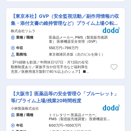
達成に向けたチーム推進 部門の品質目標（QRC
おける品質検査活動の調整を担当します。これに
目標）を理解し、自グループの目標設定・指標づ
は、検査員のトレーニング、在庫ニーズに対応す
くりに参画。計画立案・実行を通じてチームをリ
る QC チームの調整、最高の品質および生産性基
ードします。 ・ 監査業務（内部・サプライヤ
【東京本社】GVP（安全監視活動／副作用情報の収
準を維持した QC 処理能力の管理、必要なリソー
ー） 内部監査およびサプライヤー監査に主任監査
スの評価、会社の成長を支える計画の策定が含ま
集・添付文書の維持管理など）プライム上場◇転勤
員として参加し、監査の計画・実施・フォローア
れます。 またQC の主要業績評価指標（KPI）の
ップを行います。 ・変更管理の評価と対応 製造
基本無
株式会社ツムラ
管理・監視を担い、結果の改善や悪化傾向の是正
方法や試験方法など、製品品質に影響する可能性
のためのアクションを実施します。日本以外の他
業種 / 職種
医薬品メーカー
,
PMS（製造販売後調
のある変更について評価し、必要な共有や対応を
のノボキュア拠点に所属するグローバル QC マネ
査） 医療機器安全管理（GVP）
実施します。 ・品質文書の管理・整合性確保 製
ージャーと協力し、QC プロセス、手法、手順の
品標準書、品質標準書、リスクマネジメント文
年収
550万円
~
799万円
継続的な整合性確保と改善にも責任を持ちます。
書、仕様書などの制改訂・維持を担当。グローバ
勤務地
東京都港区赤坂（次のビルを除く）
■業務内容： ・JOC (Japan Operation Center)に
ル規程との整合性を確認し、日本向け手順書の作
おける品質管理（QC）活動の監督 ・現行の手順
成・管理も行います。 ■組織構成 ・エイエムオ
【PV経験も歓迎／年間休日127日・月12回の在宅
および仕様に従って品質管理業務が実施されてい
ージャパンQA:4名（30代〜40代の組織） ■働き
勤務制度あり／家族手当や住宅手当など福利厚生
ることを保証する ・QC 担当者が在庫および患者
方：週２回在宅 ■AMOジャパンについて： ジョ
充実／医療用漢方製剤で80％以上のシェア】 ■
ニーズに対応できる適切な成果を出せるよう支援
ンソン・エンド・ジョンソン日本法人のグループ
業務内容： 安全性監視活動（GVP)業務業務全般
し、必要に応じてQC リソースを調整する ・必要
として、眼科製品をメインで取り扱っている同
を担っていただきます。 ・副作用情報の適正な
に応じて QC 検査員の教育・再教育を実施する ・
社。ジョンソン・エンド・ジョンソン社本体と福
収集・評価・報告 ・安全確保措置の立案検討、
ノボキュアの顧客が使用する医療製品の出荷判定
利厚生や制度は同様で、社内公募も積極的に行っ
実施 ・添付文書の維持・管理、安全性情報資材
をサポートする ・不適合製品を特定し、不適合製
【大阪市】医薬品等の安全管理◇「ブルーレット」
ているため、将来的にジョンソン・エンド・ジョ
作成 ・GVP教育 ・業界活動（製薬協、東薬
品報告（NCMR/Service call）を開始する ・業務
ンソングループを横断してご活躍いただくチャン
工等） ※まずはご経験に応じた業務分担をさせて
等/プライム上場/残業20時間程度
効率を促進するために、NCMR の処置（対応案）
スもございます。 変更の範囲：会社の定める業務
頂き、適正等を考慮しながら幅広い業務対応を検
を提案する ・文書および記録の正確性と適切な記
小林製薬株式会社
討させていただきます。 ■働き方 ・月12回の在
録管理（GDP: Good Documentation Practices）
宅勤務制度あり※入社後半年後に利用可 ・フレッ
業種 / 職種
トイレタリー 医薬品メーカー
,
への適合を 確認・レビューする ・受入検査、中
クスタイム制※コアタイムあり ■漢方マーケッ
PMS（製造販売後調査） 医療機器安全
間検査、最終検査のデータを正確に記録し、傾向
ト： ・当社は創業130年超の歴史を持つ東証プラ
管理（GVP）
分析に役立てる ・生産計画部門、オペレーション
年収
600万円
~
1000万円
イム上場企業です。 「自然と健康を科学する」を
部門、修理部門などの主要関係者と協力・連携を