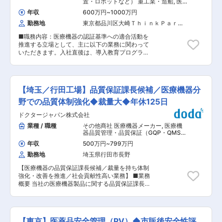
べき品質の定義や共通言語化をし、グループ全体
置・ロボットなど） 重工業・造船
,
医
す。 （2）入社と同時に有給休暇を比例付与して
に浸透させる。また必要に応じてグローバル品質
療機器品質管理・品質保証（GQP・
いるほか、社員の産休育休取得率および復職率は
年収
600万円
~
1000万円
QMS） 医療機器安全管理（GVP）
戦略を策定し、実行、推進する。 （2）品質KPI
契約社員を含め100％を誇っています。 （3）従
勤務地
東京都品川区大崎ＴｈｉｎｋＰａｒｋ
のモニタリングと支援： 品質KPIの策定・分析を
業員からのアイデアや提案を賞賛。主体性のある
Ｔｏｗｅｒ（２５階）
通じてグループ全体の品質価値向上を図り、経営
方はやりがいを感じられます。 （4）社内は社
■職務内容：医療機器の認証基準への適合活動を
層や事業部門と連携しながら品質改善の意思決定
長、副社長問わず「さん」付けで呼び合う風通し
推進する立場として、主に以下の業務に関わって
を支援する。 （3）グローバル品質ネットワーク
の良い風土があり、これまでの新卒社員の定着率
いただきます。入社直後は、導入教育プログラム
の構築： グローバル拠点との情報共有・意識向上
は9割超と勤務しやすい風土が整っています。 変
において、自部門および関連部門の業務内容を学
できる体制を構築し、ネットワークを通じたベス
更の範囲：会社の定める業務
んで頂き、各種会議体、審査会への参加を通じて
トプラクティスの共有や問題解決を推進。 （4）
事業部全体の製品知識と業務プロセスを習得して
品質リスクマネジメント： 品質リスクの可視化と
頂きます。入社5年後以降、規格適合推進部門の
予防的対応策の提案。リスク管理業務を推進。 コ
【埼玉／行田工場】品質保証課長候補／医療機器分
マネージャー・リーダーとしての活動推進を期待
ンプライアンス問題の未然防止活動。 （5）品質
しています。 【具体的には】 ・医療機器に関わ
野での品質体制強化◆裁量大◆年休125日
文化の醸成： グループ会社の基盤となる品質文化
る規格の制定・改訂情報を収集する。 ・事業部の
を醸成し、各拠点が主体的に品質を向上させる仕
ドクタージャパン株式会社
商品・技術と照らして規格を解釈し、技術部門(設
組みを構築する。 ■組織・働き方： ・配属：
計部、カスタマーサポート部、製造部)に具体的な
業種 / 職種
その他商社 医療機器メーカー
,
医療機
PHCHD 品質・法規管理部 品質統括課 30〜60代
行動指示を出す。 ・技術部門が作成する規格適合
器品質管理・品質保証（GQP・QMS）
の社員6名 ・在宅勤務：あり、週1〜2日は出社。
根拠文書を点検する。 ・規格適合活動の進捗管理
医療機器安全管理（GVP）
入社後3か月間はオンボーディングのため原則出
年収
500万円
~
799万円
を行う。 ・規格に関わる啓蒙活動、教育計画立案
社。（入社後3か月間も都度相談可） ・残業時
勤務地
埼玉県行田市長野
を行う。 ・公的規格制定、標準化に関わる社内情
間：10〜20時間/月 ・出張：あり 国内（群馬、東
報管理・調整を行う。 【当事業部の製品に関係す
京、成田）月1回、1回あたり2、3日程度 海外
【医療機器の品質保証課長候補／裁量を持ち体制
る医療機器認証基準の例】 ・JIS T 0601-1 医用
（UK、インドネシアなど）四半期-半期に1回、1
強化・改善を推進／社会貢献性高い業務】 ■業務
電気機器—第１部：基礎安全及び基本性能に関す
回あたり1週間程度 ■出向先 ・企業名：PHCホー
概要 当社の医療機器製品に関する品質保証課長候
る一般要求事項 ・JIS T 14971 医療機器—リス
ルディングス株式会社 ・形態：在籍出向 ・事業
補として、品質維持・向上のための業務推進と品
クマネジメントの医療機器への適用 ・JIS
内容：各種ヘルスケア機器・サービスの開発・製
質保証体制の強化を担っていただきます。事業拡
T2304 医療機器ソフトウェア—ソフトウェアラ
造・販売（糖尿病マネジメント、ヘルスケアソリ
大および取扱製品の増加に伴い、製品品質を守り
イフサイクルプロセス ■出張・働き方： 【月平
ューション、診断・ライフサイエンス） 変更の範
顧客満足度向上へ貢献いただくポジションです。
均残業時間】20時間程度 【出張頻度・出張先】
【東京】医薬品安全管理（PV）◆市販後安全性評