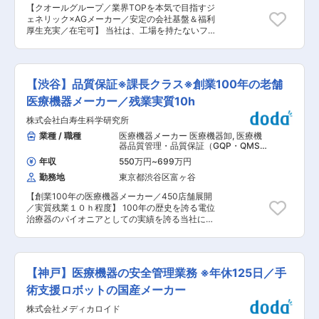
げていただくことが可能です。 【組織構成】 現
【クオールグループ／業界TOPを本気で目指すジ
在は品質保証担当は1名体制です。今回は事業拡
ェネリック×AGメーカー／安定の会社基盤＆福利
大に向けた増員を目的としており、品質保証担当
厚生充実／在宅可】 当社は、工場を持たないファ
者1名と協働していただける方を募集します。
ブレスモデルの製薬メーカーです。 安全性評価担
【会社の雰囲気】 会社の雰囲気やカルチャー、社
当（PV）として以下の業務をお任せします。 ■
員インタビューについては、下記URLをご確認く
仕事内容： ・GVPに基づく症例評価業務あるいは
ださい。 URL：
安全対策業務 ・安全性情報管理に係る各種ドキュ
https://www.susmed.co.jp/recruit/ 【数字で見る
【渋谷】品質保証※課長クラス※創業100年の老舗
メント作成、添付文書作成・改訂、資材作成 等
サスメドの働き方】 昨年度の実績を元にしたデー
・海外提携会社との連携業務 ■強み 企業力×MR
医療機器メーカー／残業実質10h
タと社員アンケートを元に、サスメドの社員の働
力で未来を切り拓く第一三共エスファ 第一三共グ
き方を紹介しています。
株式会社白寿生科学研究所
ループのジェネリック事業会社として2010年に
https://note.com/susmed/n/n06213c658144
設立された第一三共エスファ。AG（オーソライ
業種 / 職種
医療機器メーカー 医療機器卸
,
医療機
【当社の魅力】 当社では薬の代替で保険適用対象
ズド・ジェネリック）を中核とした戦略により、
器品質管理・品質保証（GQP・QMS）
となる不眠症改善の治療用アプリの開発、薬品や
医療機関から高い信頼を得てきました。2024年4
医療機器安全管理（GVP）
医療機器の臨床試験/治験を効率化するプラットフ
年収
550万円
~
699万円
月からはクオールグループ傘下となり、経営基盤
ォームの提供を行っています。「大きな社会課題
勤務地
東京都渋谷区富ヶ谷
をさらに強化。現在は「業界TOPクラスのジェネ
である医療分野の課題に貢献したい」「自らの専
リック×AGメーカー」を本気で目指す成長フェー
門性や知見を活かし、新しいソリューションを生
【創業100年の医療機器メーカー／450店舗展開
ズにあります。 変更の範囲：会社の定める業務
み出していきたい」「責任と裁量をもって仕事を
／実質残業１０ｈ程度】 100年の歴史を誇る電位
推進したい」という思いをお持ちの方に活躍いた
治療器のパイオニアとしての実績を誇る当社に
だける環境が整っています。 変更の範囲：会社の
て、品質保証部の主任として品質マネジメントシ
定める業務
ステムの維持管理業務をお任せします。 ■業務詳
細 【詳細業務】品質保証部において、品質マネジ
メントシステム（QMS）の構築および維持管理業
【神戸】医療機器の安全管理業務 ※年休125日／手
務を中心に、全体の方針を策定し管理します。具
体的には、ISO13485に基づく体制を整備し、各
術支援ロボットの国産メーカー
審査対応等を行い、法令遵守体制を確立すること
株式会社メディカロイド
が求められます。 また、官庁等への申請や更新業