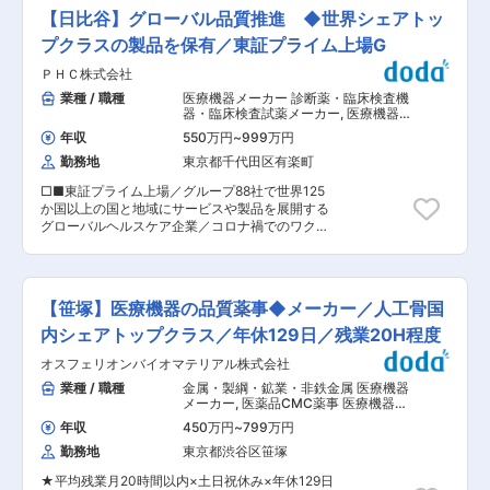
検査の計画〜受入検査〜出荷試験 ■新製品、改良
活動等の安全管理業務についても新たに構築する
【日比谷】グローバル品質推進 ◆世界シェアトッ
品等の分析法技術移転などの管理業務 ■安定性試
国や地域が増大すると予想される中、知識と経
験の管理業務 ■洗浄バリデーションに関する管理
プクラスの製品を保有／東証プライム上場G
験、新規立上げに意欲のある方を求めます。 ・ご
業務 ■分析機器の保全・校正に関する管理業務 ■
自身の活躍のフィールドをグローバルへ広げてい
ＰＨＣ株式会社
標準品・検体・参考品・保管品の保管管理業務 ■
くことが可能です。また、医療機器業界における
品質管理に関わる諸課題への対応 ■ピープルマネ
業種 / 職種
医療機器メーカー 診断薬・臨床検査機
先進的な遠隔やAI技術に触れ知識の向上が可能で
ジメント 【魅力ポイント】 ■国内最大規模のサ
器・臨床検査試薬メーカー
,
医療機器品
あり、様々なポジション(薬事、臨床開発、クリニ
ービス／強み： ・国内CRO最多のICCC件数を持
質管理・品質保証（GQP・QMS） 医
カルコーディネーター、マーケティング等)に挑戦
年収
550万円
~
999万円
療機器安全管理（GVP）
っています。 ・日本で唯一CMC、バイオアナリ
することも可能です。 ■製品に関して 同社は
勤務地
東京都千代田区有楽町
シス、非臨床サービスを提供するCROです。 ・
2020年に「hinotori」という製品名で国産として
日本の新薬の約80%に関与しています。 ・
初めて手術支援ロボットの発売を開始しました。
□■東証プライム上場／グループ88社で世界125
CDMOとしては日本TOP3を誇ります。 ・疾患領
hinotorは手術に求められる術者の微細な動きを実
か国以上の国と地域にサービスや製品を展開する
域は、オンコロジー（がん）、中枢神経、自己免
現する手術支援ロボットとして開発され、現在で
グローバルヘルスケア企業／コロナ禍でのワクチ
疫領域等、幅広い領域の経験を有しています。 ■
は泌尿器科、消化器外科、婦人科、呼吸器外科領
ン貯蔵で活躍／再生医療・バイオテクノロジー分
技術・スキルアップ： CDMOは一般的に受託業
域の手術に使用されます。 特長として ・スムー
野で事業成長□■ ■業務内容： グループ全体の品
務のイメージを持たれがちですが、当社は様々な
ズでスマートな操作性 ・日本の手術室に対応した
質戦略と品質ガバナンスの企画と推進役を担い、
クライアント様とのやりとりで得た豊富なノウハ
コンパクトサイズ ・競合品より比較的コストが安
グループ会社の品質活動の目指すべき姿を定義し
ウとスキル、臨床開発を始めとしたグループ総合
【笹塚】医療機器の品質薬事◆メーカー／人工骨国
価 が挙げられます。5Gを活用した遠隔手術の実
つつ、必要な取り組みを企画し実行、推進してい
力を活かし、総合的なサービスを提供していま
証実験の成功させるなど実用化に向けて日々取り
く。具体的には、品質基準の遵守支援、品質KPI
内シェアトップクラス／年休129日／残業20H程度
す。 ■長く働きやすい環境： 残業時間は全社平
組んでおります。 変更の範囲：会社の定める業務
のモニタリング、グローバル人財ネットワークの
均16時間程度、完全週休2日と、ワークライフバ
オスフェリオンバイオマテリアル株式会社
構築、品質リスク管理の強化を担当する。 （1）
ランスを整えやすい環境です。 産休育休制度やケ
品質ガバナンスの推進： PHCグループの目指す
業種 / 職種
金属・製綱・鉱業・非鉄金属 医療機器
アリーブ制度（お子様の病気療養や学校行事参加
べき品質の定義や共通言語化をし、グループ全体
メーカー
,
医薬品CMC薬事 医療機器品
等で取得できる1時間単位の有給）など、子育て
に浸透させる。また必要に応じてグローバル品質
質管理・品質保証（GQP・QMS） 医
中の方でも長期就業いただける体制が整っていま
年収
450万円
~
799万円
療機器安全管理（GVP）
戦略を策定し、実行、推進する。 （2）品質KPI
す。 【配属先について】 今回は静岡工場で勤務
勤務地
東京都渋谷区笹塚
のモニタリングと支援： 品質KPIの策定・分析を
いただきます。 固形剤、注射剤、ハードカプセル
通じてグループ全体の品質価値向上を図り、経営
剤など様々な剤形を扱っており、品質も非常に高
★平均残業月20時間以内×土日祝休み×年休129日
層や事業部門と連携しながら品質改善の意思決定