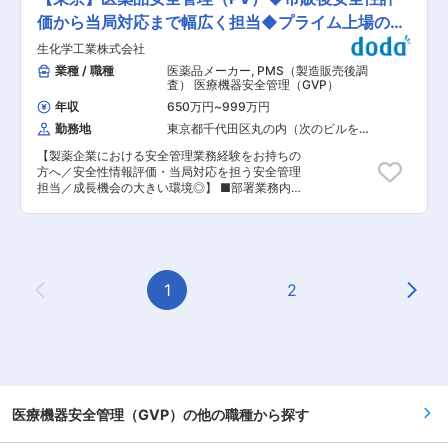
囲：当社業務全般
幅広い業務領域で裁量を持ち、業務改善や組織マ
出張の頻度は国内が2ヶ月に1回程度、出張先は本
ネジメントにも携われます。 ■業務詳細 ・不具
価から当局対応まで幅広く担当◆プライム上場の製
社(東京)、横須賀製造所など(海外出張はほぼ無い)
合発生時の原因分析および是正・予防処置の立
【テレワーク頻度】リモート可：週2日以下 【フ
薬企業
生化学工業株式会社
案、実行 ・顧客からの品質に関する問い合わせ・
レックス】有／各自のプライベートの必要事に合
クレーム対応 ・各種品質関連文書・記録の作成・
業種 / 職種
医薬品メーカー
,
PMS（製造販売後調
わせて適宜取得しています ■業務の魅力： ・技
管理 ・供給者監査、製造所監査 ・社内関係部署
査） 医療機器安全管理（GVP）
術規格適合関連業務に携わることで、技術とマネ
（製造、技術、購買等）との連携・調整 ・計測
ジメントの両面のスキルを身につけることができ
年収
650万円
~
999万円
器・試験設備の選定 ・バイオバーデン試験(製品
ます。 ・患者様の QOL (Quality of Life) 向上に資
勤務地
東京都千代田区丸の内（次のビルを除
に付着する微生物量を確認する試験)の試験委託お
する医療機器の開発に携わることで、社会貢献を
く）
よび結果評価 業務範囲はご経験やスキルを考慮し
実感することができます。 ・新設するチームにお
【製薬企業における安全管理業務経験をお持ちの
決定します。 ■採用背景 取扱製品の拡大とグロ
いて今後の組織力向上に自発的な創意工夫・アイ
方へ／安全性情報評価・当局対応を担う安全管理
ーバル取引の進展により、品質保証機能の強化が
デアが活かせます。 ・多くが一品受注生産で大
担当／成長機会の大きい環境◎】 ■部署業務内容
必要となっています。将来のマネジメントを見据
型・複雑システムの製品であり、多岐にわたる専
（1）製造販売後安全管理業務（GVP）全般
え、体制づくりを主導できる人材を求めていま
門技術者や関連部門と協力して製品を作り上げて
（2）製造販売後調査・安全性評価業務（GPSP）
す。 ■扱うサービス 医療機器の品質保証業務全
いく楽しみがあります。 変更の範囲：会社の定め
全般 （3）再審査・再評価、添付文書改訂、適正
般に携わり、製品の信頼性や安全性を確保しま
る業務
使用推進に関する業務 （4）品質・製造・販売等
す。 ■組織構成 配属先は品質保証部品質保証
の関連部門との連携 （5）法令・社内規程対応お
課。部門間連携を重視し、課長候補としてマネジ
よび教育 ■応募者の業務内容と比重 ・市販後安
1
2
メントも期待されます。 ■業務の魅力 人命や身
Previous Page
Next
全性情報の収集・評価・措置立案 55％ ・規制当
体を守る医療機器製品に携わり、社会貢献性が高
局への報告、申請、照会対応 15％ ・GVP/GPSP
いことが特長です。安定した基盤のもと、裁量を
関連文書の作成・改訂・管理 10％ ・関連部門・
持って品質改善に取り組めます。 ■教育体制 研
提携先との調整、交渉、情報連携 15％ ・自己点
修支援制度やOJTで、医療機器業界未経験の方で
検、教育訓練、SOP整備、監査対応 5％ ■応募者
もキャッチアップ可能な環境を整えています。 ■
の業務内容 ・製品に関する市販後安全性情報の収
想定されるキャリアパス 課長候補としての経験を
集・評価を行い、必要な措置を立案する。 ・国内
通じて、将来的には部門全体のマネジメントや品
外の規制当局への報告、照会対応、関連資料の作
医療機器安全管理（GVP）の他の職種から探す
質保証体制の構築など、より責任あるポジション
成を担当する。 ・提携先・代理人・関連部署と連
へキャリアアップが可能です。 ■企業の特徴/魅
携し、英文での調整・交渉を行う。 ・添付文書等