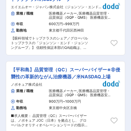
機器分野では国内最初となるフィールド・メンテ
務： ・医療機器の安全管理（安全情報の収集、安
ナンス・サービスを発足しました。また、1994年
エイエムオー・ジャパン株式会社（ジョンソン・エンド・
全措置の立案） ・薬事法の改正に伴う対応 ・自
には治療機器分野で国内最初のレンタルサービス
ジョンソングループ）
社開発新医療機器の薬事申請 ※海外の認証機関と
業種 / 職種
医療機器メーカー
,
医療機器品質管理・
を発足しました。人工呼吸器を中心にメンテナン
のやり取りもあり、現在はエイミーという製品の
品質保証（GQP・QMS） 医療機器安
スサービス事業をスタートし、病院の保守管理体
海外展開に向けてMDR申請にも取り組んでいま
全管理（GVP）
制を支援しており、年間フルメンテナンスやオン
年収
600万円
~
999万円
す。 ■同社の製品： 製品一覧：https://daiken-
コールサービスなど当社独自のメンテナンスコー
勤務地
東京都千代田区西神田
iki.co.jp/iryo/seihin.html ・オリジナルブランド
スを用意しています。これら導入後のサービスが
「COOPDECH」（クーデック）は、医療現場で
充実していることが競合優位性となっており、顧
【眼科領域でトップクラスのシェア／グローバル
広く認められています。 ★中でも真空吸引器・持
客からの信頼も厚いです。 【人工呼吸器でトップ
トップクラスの「ジョンソン・エンド・ジョンソ
続注入器ではそれぞれ国内シェアNo.1を誇ってい
シェア】 アイ・エム・アイの人工呼吸器は業界内
ングループ」】 信頼性保証本部のQA組織は、グ
ます。 ■組織構成：3名 └課長(50代)、メンバー
では知らない人はいないほどの知名度を誇りま
ローバルでは エイエムオー・ジャパン（医療機器
(30代1名、20代1名) 次期課長候補として、着実
す。幅広い製品ラインナップがあることが特徴で
領域） と ジョンソン・エンド・ジョンソン ビジ
にステップアップが可能です。 ■大研医器株式会
す。 【無借金経営】 医療機器の販売だけでなく
ョンケアカンパニー が統合され、ひとつの「ビジ
社で働く魅力： ・上場企業かつ製品シェア高く信
メンテナンスや教育、レンタルサービスを展開し
ョンファンクション（Vision Function）」として
頼できる安定性 ・管理職へのキャリアアップが可
【平和島】品質管理（QC）スーパーバイザー※非侵
ていることから収益体制が良好です。営業利益率
運営されています。今回ご入社いただく方は、こ
能 ・年休125日かつ残業も少ない就業環境 働き方
は21.5%（業界平均8.0％）と非常に高く、無借金
のグローバル統合組織の一員として、まず エイエ
襲性の革新的ながん治療機器／米NASDAQ上場
をより良くすることには今後も力を入れていくの
経営を貫いています。
ムオー・ジャパンのQA（品質保証） を担当いた
で、ワークライフバランスを整えて就業いただけ
ノボキュア株式会社
だくポジションへの配属となります。 ■業務内容
ます。 ・国内シェアトップの製品を複数保有 麻
当社の品質保証（QA）担当として、品質マネジ
業種 / 職種
医療機器メーカー
,
医療機器品質管理・
酔関連分野、感染対策分野など、主に手術室で使
メントシステムの運用・改善を中心に、社内外の
品質保証（GQP・QMS） 医療機器安
用される医療機器を中心に研究開発を行なってお
ステークホルダーと協働しながら高い品質基準を
全管理（GVP）
り、その領域においてNo.1,2のシェアがありま
年収
900万円
~
1000万円
維持・向上していただきます。担当する領域では
す。 変更の範囲：会社の定める業務
勤務地
東京都中央区京橋
SME（Subject Matter Expert）としてプロセスの
構築・維持・改善をリードいただくポジションで
■求人概要： 品質管理（QC）スーパーバイザー
す。 【主な業務内容】 ・品質システムのリード
は、ノボキュア JOC（日本）を拠点とし、 グロ
担当する品質システムプロセスについて、構築・
ーバルクオリティオペレーションリードの指示の
維持・改善を主体的に推進します。 ・品質目標の
下、業務を遂行します。本ポジションは、日本に