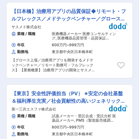
です。医療の現場では馴染みも深く、病理検査に
欠かせない存在です。 ※品質保証業務を通じて医
【日本橋】治療用アプリの品質保証◆リモート・フ
療現場での社会貢献を実感できる仕事です。誰か
のために頑張りたい、という気持ちを持った方に
ルフレックス／メドテックベンチャー／グロース上
ご応募いただきたいと思います。 変更の範囲：会
場
サスメド株式会社
社の定める業務
業種 / 職種
医療機器メーカー 医療コンサルティン
グ
,
医療機器品質管理・品質保証
（GQP・QMS） 医療機器安全管理
年収
600万円
~
999万円
（GVP）
勤務地
東京都中央区日本橋本町
【グロース上場／治療用アプリを開発するメドテ
ックベンチャー／リモート勤務可・フルフレック
ス】 【業務概要】 治療用アプリの開発とサスメ
ドシステム（臨床試験効率化のシステム）を展開
する当社にて、品質保証・品質マネジメントをお
任せします。 【業務詳細】 ■SOPマネジメント
体制及び業務の維持・管理、標準化推進・支援
【東京】安全性評価担当（PV） ※安定の会社基盤
■CSV関連業務の維持・管理、標準化推進・支援
■全社の品質マネジメントの維持・管理、標準化
＆福利厚生充実／社会貢献性の高いジェネリック事
推進・支援 ■GxP・規制等の教育・トレーニング
業
第一三共エスファ株式会社
体制及び業務の基盤構築・推進 ■製造販売後製品
の品質保証及び品質管理 【キャリアパス】 入社
業種 / 職種
試薬メーカー・受託合成・受託分析 医
後はサスメドシステムの品質保証業務を中心にス
薬品メーカー
,
PMS（製造販売後調
タートしていただき、将来的にはご経験やご希望
査） 医療機器安全管理（GVP）
年収
600万円
~
999万円
に応じて、プログラム医療機器である治療用アプ
勤務地
東京都中央区日本橋本町
リの品質保証業務、全社QMS管理などへ領域を広