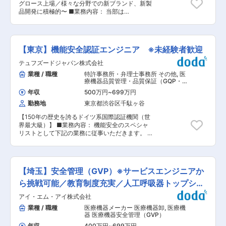
グロース上場／様々な分野での新ブランド、新製
・安全管理体制の構築・マニュアル整備 ・最新の
品開発に積極的〜 ■業務内容： 当部は
薬機法改正に伴う社内コンプライアンスの維持
VITALTECHという新技術を生かした商品だけで
【ポジション魅力】 ■「三役」としてのキャリア
なく、MTGの中にある全ブランドの繊維製品商品
法的責任を持つ責任者として、経営層と対等に議
企画設計・生産管理・品質保証業務を担当してい
論し、製品の安全と信頼を支えるコアメンバーと
ます。 アパレル専業会社の常識を超え、今世にな
して活躍いただけます。 ■最先端SaMD 画像診断
【東京】機能安全認証エンジニア ※未経験者歓迎
いテクノロジーを搭載した繊維製品を企画開発
AIという、従来のハードウェアとは異なるスピー
し、人の健康と美に貢献することをミッションと
テュフズードジャパン株式会社
ド感のある領域で、新しい薬事・安全管理の形を
しています。 ・医療機器届出資料作成 ・医療機
模索できます。 ■責任あるポジション 薬事部門
業種 / 職種
特許事務所・弁理士事務所 その他
,
医
器届出 ・QMS書類作成 ・1st lot判定会準備及び
の立ち上げメンバーとして、大きな裁量を持って
療機器品質管理・品質保証（GQP・
出荷判定準備 ・厚労省通達及び他社状況確認 ※取
体制を構築できます。 【働き方】 ■ワークライ
QMS） 医療機器安全管理（GVP）
り扱っている商品の多くが「一般医療機器」にな
年収
500万円
~
699万円
フバランス 完全週休2日、残業月20h以内。裁量
ります（リカバリーウェア等） ■今後のキャリ
勤務地
東京都渋谷区千駄ヶ谷
労働制を活用し、柔軟な働き方が可能 ■好立地
ア： ◇入社後医療機器に関係する業務について学
三越前駅・新日本橋駅直結。雨の日も濡れずに通
んでいただいた後、アパレルの品質保証業務も担
【150年の歴史を誇るドイツ系国際認証機関（世
勤可能 ■フリースナック・ドリンク完備 【当社
当していただくなど、入社後５年内はジョブロー
界最大級）】 ■業務内容： 機能安全のスペシャ
について】 当社は、脳卒中・認知症・脳腫瘍など
テーションを行いながら品質業務全般を学んでい
リストとして下記の業務に従事いただきます。 ・
13種類以上の疾患に対応する医療AI診断ソリュー
ただきます。 ◇その後は希望に応じて、管理職
機能安全認証のプロジェクトマネージメント全般
ション「AIHuB」を提供する先端企業であり、超
や、新規工場の品質管理及びCSRなどの監査業務
（ドイツ側チーム、日本の顧客） ・認証業に伴う
精密なAIデータ解析技術を基盤に、脳出血・脳梗
を行う現場中心のキャリアを積むことが可能で
アセスメント業務（品質マネージメントシステ
塞の診断支援から救急・治療・リハビリまで、脳
す。 ■当ポジションの魅力： ・新規事業に求め
ム、ハードウェア、ソフトウェア設計） ・試験プ
卒中診療を一貫して支えるトータルソリューショ
【埼玉】安全管理（GVP）※サービスエンジニアか
られるプロセスの構築やレギュレーションの構築
ランの作成、Review ・ドイツ人エンジニアを含
ンを展開しています。その中で、高精度かつ多疾
などゼロベースで構築するため、「いまないもの
む、日本人顧客とのミーティング（逐次通訳等）
ら挑戦可能／教育制度充実／人工呼吸器トップシェ
患対応の技術は国内外で高い評価を獲得していま
を作る」ことが得意な方にはまたとない機会で
の司会 ・機械安全、機能安全に関するセミナー、
す。 変更の範囲：会社の定める業務
ア
アイ・エム・アイ株式会社
す。 ・ReDは、立ち上げ初年度から大規模なマー
個別トレーニング ＜業務例＞ 入社後は約1年間の
ケティング投資が行われており、新ブランドとし
OJT基礎研修を受講いただきながら、ハードウェ
業種 / 職種
医療機器メーカー 医療機器卸
,
医療機
ては異例のスピードで事業成長を進めています。
ア・ソフトウェア・クオリティーマネジメントに
器 医療機器安全管理（GVP）
積極的な店舗展開を進めており、今まさに事業拡
おけるご自身の得意分野を掘り下げていき、資格
年収
400万円
~
699万円