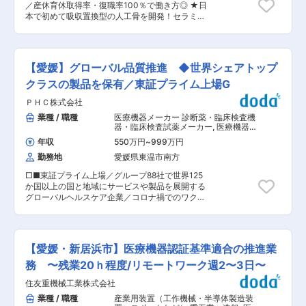
いとの評判の工場です。 ※同社は「静岡工場」
／産休育休取得率・復職率100％で働き方◎ ★日
を支援する。 （3）グローバル品質ネットワーク
「富山工場」「足利工場」「西根工場」の4拠点
本で初めて吸収置換型の人工骨を開発！セラミッ
の構築： グローバル拠点との情報共有・意識向上
体制です。 【当社について】 日本初のCRO（医
クス人工骨の国内シェアNo.1！ ★高齢化社会の日
できる体制を構築し、ネットワークを通じたベス
薬品開発受託機関）として、自由な発想と先見性
本にて、需要が増加している人工骨市場！その中
トプラクティスの共有や問題解決を推進。 （4）
で、医薬の世界に新たなサービスを生み出してき
で独自の地位を築いています！ 整形外科向けの人
品質リスクマネジメント： 品質リスクの可視化と
ました。 現在では、医薬品開発だけでなく、製造
工骨等を研究開発・製造し、整形外科向けセラミ
予防的対応策の提案。リスク管理業務を推進。 コ
【愛媛】グローバル品質推進 ◆世界シェアトップ
や販売に至るまで、製薬企業の全てのプロセスを
ックス人工骨販売金額では国内シェアトップクラ
ンプライアンス問題の未然防止活動。 （5）品質
支援するサービスを提供しています。 変更の範
スを誇る同社にて、医療機器製造販売業における
クラスの製品を保有／東証プライム上場G
文化の醸成： グループ会社の基盤となる品質文化
囲：会社の定める業務
安全管理業務全般を担って頂きます。 ■業務詳細
を醸成し、各拠点が主体的に品質を向上させる仕
ＰＨＣ株式会社
・GVP（医療機器製造販売後安全管理基準）に基
組みを構築する。 ■組織・働き方： ・配属：
づく安全管理体制の構築・運用 ・不具合・有害事
業種 / 職種
医療機器メーカー 診断薬・臨床検査機
PHCHD 品質・法規管理部 品質統括課 30〜60代
象情報の収集、評価、再発防止策の立案 ・行政機
器・臨床検査試薬メーカー
,
医療機器品
の社員6名 ・在宅勤務：あり、週1〜2日は出社。
関への報告対応（不具合報告(PMDA /FDA)） ・
質管理・品質保証（GQP・QMS） 医
入社後3か月間はオンボーディングのため原則出
年収
550万円
~
999万円
療機器安全管理（GVP）
社内関連部門（品質保証、開発、営業など）との
社。（入社後3か月間も都度相談可） ・残業時
勤務地
愛媛県東温市南方
連携 ・外部委託先の管理および監査対応 ・社内
間：10〜20時間/月 ・出張：あり 国内（群馬、松
教育（GVP）の企画・実施 ・QMS（品質マネジ
山、成田）月1回、1回あたり2、3日程度 海外
□■東証プライム上場／グループ88社で世界125
メントシステム）、薬事との連携業務で対応する
（UK、インドネシアなど）四半期-半期に1回、1
か国以上の国と地域にサービスや製品を展開する
場合、QMS、薬事業務も兼務あり ■商品特徴 骨
回あたり1週間程度 ■出向先 ・企業名：PHCホー
グローバルヘルスケア企業／コロナ禍でのワクチ
折や骨欠損に使用する吸収置換型人工骨
ルディングス株式会社 ・形態：在籍出向 ・事業
ン貯蔵で活躍／再生医療・バイオテクノロジー分
「OSferion」が主力商材です。これは自分の骨に
内容：各種ヘルスケア機器・サービスの開発・製
野で事業成長□■ ■業務内容： グループ全体の品
置き換わる国内初の製品で、他に膝・脊椎・足関
造・販売（糖尿病マネジメント、ヘルスケアソリ
質戦略と品質ガバナンスの企画と推進役を担い、
節の骨温存治療用インプラントも展開していま
ューション、診断・ライフサイエンス） 変更の範
グループ会社の品質活動の目指すべき姿を定義し
す。 ■就業環境の魅力 ・年間休日129日 ・土日祝
【愛媛・新居浜市】医療機器認証基準適合の推進業
囲：当社業務全般
つつ、必要な取り組みを企画し実行、推進してい
休み ・平均残業10〜20時間程度 ・入社と同時に
く。具体的には、品質基準の遵守支援、品質KPI
務 〜残業20ｈ程度/リモートワーク週2〜3日〜
有給休暇を比例付与 ・産休育休取得率、復職率
のモニタリング、グローバル人財ネットワークの
100％ ■同社の特色 （1）民間のシンクタンクの
住友重機械工業株式会社
構築、品質リスク管理の強化を担当する。 （1）
調査では、整形外科向けセラミックス人工骨販売
品質ガバナンスの推進： PHCグループの目指す
業種 / 職種
産業用装置（工作機械・半導体製造装
金額では国内シェアトップクラスを誇っていま