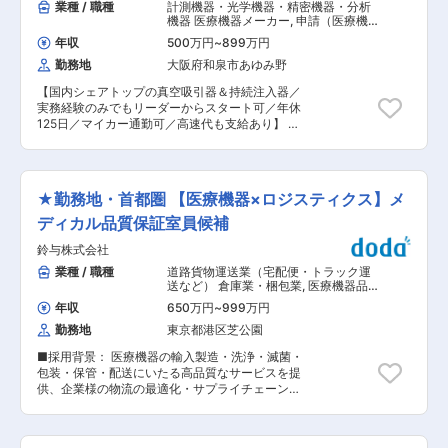
業種 / 職種
計測機器・光学機器・精密機器・分析
機器 医療機器メーカー
,
申請（医療機
器） 医療機器安全管理（GVP）
年収
500万円
~
899万円
勤務地
大阪府和泉市あゆみ野
【国内シェアトップの真空吸引器＆持続注入器／
実務経験のみでもリーダーからスタート可／年休
125日／マイカー通勤可／高速代も支給あり】 医
療機器の研究開発〜製造〜販売を行う研究開発型
医療機器メーカーであり、東証スタンダード上場
企業である当社において、自社開発の医療機器
（クラスⅠ〜Ⅲ）の薬事（安全管理および申請）の
★勤務地・首都圏 【医療機器×ロジスティクス】メ
リーダーとして、実務およびメンバー育成、マネ
ジメントを担当いただきます。 ■担当業務： ・
ディカル品質保証室員候補
医療機器の安全管理（安全情報の収集、安全措置
鈴与株式会社
の立案） ・薬事法の改正に伴う対応 ・自社開発
新医療機器の薬事申請 ※海外の認証機関とのやり
業種 / 職種
道路貨物運送業（宅配便・トラック運
取りもあり、現在はエイミーという製品の海外展
送など） 倉庫業・梱包業
,
医療機器品
開に向けてMDR申請にも取り組んでいます。 ■
質管理・品質保証（GQP・QMS） 医
年収
650万円
~
999万円
療機器安全管理（GVP）
同社の製品： 製品一覧：https://daiken-
勤務地
東京都港区芝公園
iki.co.jp/iryo/seihin.html ・オリジナルブランド
「COOPDECH」（クーデック）は、医療現場で
■採用背景： 医療機器の輸入製造・洗浄・滅菌・
広く認められています。 ★中でも真空吸引器・持
包装・保管・配送にいたる高品質なサービスを提
続注入器ではそれぞれ国内シェアNo.1を誇ってい
供、企業様の物流の最適化・サプライチェーンの
ます。 ■組織構成：3名 └課長(50代)、メンバー
清流化を図る当社サービスは、外資系大手医療機
(30代1名、20代1名) リーダーポジションからス
器メーカー様をはじめ医療機器業界の多くの企業
タートし、着実にステップアップが可能です。 ■
様から当社サービスにご興味を頂いており、採用
魅力： ・次期課長候補としてキャリアアップ 実