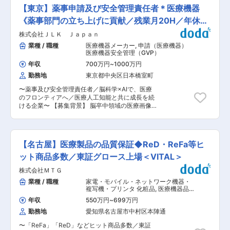
強化を図っております。 本ポジションでは、医療
務経験のみからでもマネジメントクラスへの昇格
【東京】薬事申請及び安全管理責任者＊医療機器
機器Xロジスティクスの品質保証担当として、
を望めます。 ・年休125日かつ残業も少ない就業
様々な顧客を品質面からサポート頂きます。 ■業
《薬事部門の立ち上げに貢献／残業月20H／年休
環境 働き方をより良くすることには今後も力を入
務詳細 ・医療機器・化粧品等製品に課題をお持ち
れていくので、ワークライフバランスを整えて就
127日》
株式会社ＪＬＫ Ｊａｐａｎ
の企業様への物流・受託製造・滅菌・各種試験の
業いただけます。 ・国内シェアトップの製品を複
サポート ・医療機器製造におけるQMSの管理 ・
業種 / 職種
医療機器メーカー
,
申請（医療機器）
数保有 麻酔関連分野、感染対策分野など、主に手
アウトソーシング受託後、顧客の製造工程や体制/
医療機器安全管理（GVP）
術室で使用される医療機器を中心に研究開発を行
計画等を考慮し、製造及び物流工程における効率
なっており、その領域においてNo.1,2のシェアが
年収
700万円
~
1000万円
化やコスト削減の推進 ・顧客から受託した貨物の
あります。 変更の範囲：会社の定める業務
勤務地
東京都中央区日本橋室町
包装や簡易組立を行う際の管理監督 ・洗浄バリデ
ーション並びに包装バリデーションの実施 ・
〜薬事及び安全管理責任者／脳科学×AIで、医療
ISO13485の管理 ・医療機器、化粧品、医薬部外
のフロンティアへ／医療人工知能と共に成長を続
品の維持管理サポート、内部監査対応 変更の範
ける企業〜 【募集背景】 脳卒中領域の医療画像
囲：会社の定める業務
AIソリューション（SaMD）を展開する当社に
て、薬事申請業務全般および医療機器製造販売業
における「安全管理責任者（三役）をお任せしま
す。 現在、日本国内での体制構築を急ピッチで進
【名古屋】医療製品の品質保証◆ReD・ReFa等ヒ
めており、法規制遵守の要として、組織の土台作
りから参画いただける方を募集します。 【仕事内
ット商品多数／東証グロース上場＜VITAL＞
容】 ■薬事（RA）業務 ・国内医療機器（クラス
株式会社ＭＴＧ
II〜III）の承認・認証申請、一変申請、軽微変更届
・認証機関やPMDAとの折衝、申請関連書類の作
業種 / 職種
家電・モバイル・ネットワーク機器・
成 ・製品開発段階からの薬事戦略の策定 ■総括
複写機・プリンタ 化粧品
,
医療機器品
製造販売責任者・品質保証責任者と連携した三役
質管理・品質保証（GQP・QMS） 医
年収
550万円
~
699万円
療機器安全管理（GVP）
業務 ・安全管理責任者としてのGVP省令に基づい
勤務地
愛知県名古屋市中村区本陣通
た適正な業務遂行 ・安全管理情報（不具合情報
等）の収集、検討、および安全確保措置の立案 ・
〜「ReFa」「ReD」などヒット商品多数／東証
規制当局（PMDA等）への報告実務 ■組織運営