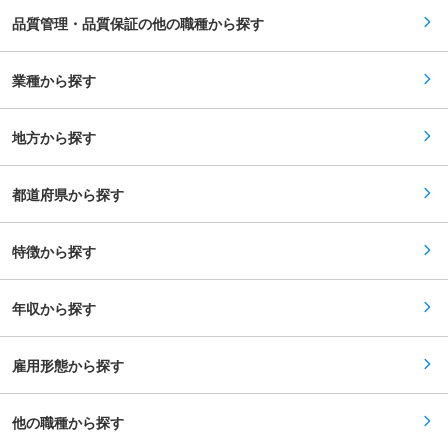
力 医療用特殊針を主力に、日本品質の医療機器を
の改訂、SOP・手順書の整備、教育訓練、監査対
世界へ届けるメーカーになります。独自の微細加
品質管理・品質保証の他の職種から探す
応を行う。 ・GVP/GPSPに基づく安全管理体制
工技術で製品を形にし、設計から量産、
の維持・改善を推進する。 ■部署構成（人数/性
OEM/ODMまで幅広く挑戦可能です。医療現場に
別） 安全管理部 16名（部長1名、部員12名、契
貢献するやりがいと、少数精鋭で技術力を磨ける
約・派遣社員3名） ■本求人の魅力 安全管理業務
業種から探す
環境です。 変更の範囲：会社の定める業務
の中でも、情報収集・評価、当局対応、関連文書
整備、関係部門との調整まで幅広く担当できるた
め、業務全体を俯瞰しながら実務経験を積むこと
地方から探す
ができます。 また、製薬企業における安全管理業
務の一連の流れを体系的に経験できることに加
え、関係部門の調整だけでなく海外販社、国内販
社との調整も経験を積むことができるため、キャ
都道府県から探す
リア形成の観点でも成長機会の大きい環境です。
少人数体制のため、主体的に考え、改善提案まで
行える方に特に適した職務です。 変更の範囲：会
特徴から探す
社の定める業務
年収から探す
雇用形態から探す
他の職種から探す