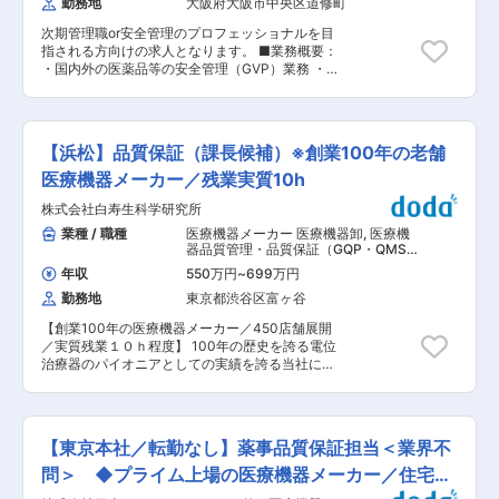
勤務地
大阪府大阪市中央区道修町
経営理念に、医療用漢方製剤市場では84.6％とい
図る ・日本とグローバル地域との間で、検査プロ
う圧倒的に高いシェアを誇っています。 ・現在、
セスや新製品導入（NPI）の予防保全（PM）に関
次期管理職or安全管理のプロフェッショナルを目
薬価収載され健康保険が適用となっている漢方薬
する整合 を図るための窓口となる ・QC 活動に使
指される方向けの求人となります。 ■業務概要：
は148品目あり、当社ではそのうち、129品目と
用する機器の Validation を実施する。 ・既定の優
・国内外の医薬品等の安全管理（GVP）業務 ・要
その原料となる119種類の生薬を取り扱っていま
先順位、方針、業務慣行、手順に基づいて業務を
指導医薬品PMS業務 ・医薬品添付文書等の表示
す。当社では今後、新しい漢方製剤を開発するの
遂行・委任し、成果物が要件を満たすよう保証す
確認業務 ■安全管理部 グループ構成： 学術情報
ではなく、129処方の使用が拡大されることを目
る ・日々の品質部門の業務および品質目標の達成
グループ 9名 安全管理1グループ10名 安全管理2
指します。 ・漢方製剤は特許が存在しないため、
に向けて、グローバル品質業務リードを支援す
グループ14名 調査グループ9名 ※安全管理1また
誰でも自由に作ることが可能ですが、新しい処方
【浜松】品質保証（課長候補）※創業100年の老舗
る。 変更の範囲：会社の定める業務
は2グループへの配属となります。 1グループは医
を新たに上市する場合は、新薬と同様に臨床試験
薬品のGVPと海外体制の強化 2グループは医療機
医療機器メーカー／残業実質10h
を行い、承認を得る必要があります。また、後発
器や食品・紅麹の安全性評価を行っています。 ※
品を出すためには既存製品と生物学的同等性を証
株式会社白寿生科学研究所
熱さまシートやカイロは海外では医療機器になり
明する必要がありますが、多成分系の薬剤である
ます。 ■同社について： 小林製薬グループは
業種 / 職種
医療機器メーカー 医療機器卸
,
医療機
漢方製剤は証明が非常に困難であり、現在後発品
「“あったらいいな”をカタチにする」をブランド
器品質管理・品質保証（GQP・QMS）
として認められている薬剤がないのが現状です。
スローガンに掲げ、お客さまの生活・健康上のお
医療機器安全管理（GVP）
・2024年度における医療用漢方製剤市場は薬価
年収
550万円
~
699万円
困りごとを解決し、快適な暮らしに貢献すること
ベースで2,280億円に達しております。現在、全
勤務地
東京都渋谷区富ヶ谷
を使命に事業展開しています。 ・数字で見る小林
ての医学部、医科大学で漢方医学講座が必修化さ
製薬
れており、今後の漢方ニーズの高まりが予測され
【創業100年の医療機器メーカー／450店舗展開
https://www.kobayashi.co.jp/recruitment/company/number.html
ます。合わせて全国84の大学病院でも漢方外来の
／実質残業１０ｈ程度】 100年の歴史を誇る電位
・福利厚生制度
設置が進められています。 変更の範囲：会社の定
治療器のパイオニアとしての実績を誇る当社に
https://www.kobayashi.co.jp/recruitment/environment/index.html
める業務
て、品質保証部の主任として品質マネジメントシ
変更の範囲：会社の定める業務
ステムの維持管理業務をお任せします。 ■業務詳
細 【詳細業務】品質保証部において、品質マネジ
メントシステム（QMS）の構築および維持管理業
【東京本社／転勤なし】薬事品質保証担当＜業界不
務を中心に、全体の方針を策定し管理します。具
体的には、ISO13485に基づく体制を整備し、各
問＞ ◆プライム上場の医療機器メーカー／住宅手
審査対応等を行い、法令遵守体制を確立すること