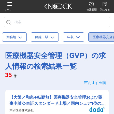
検索履歴
気になる
メニュー
勤務地
路線・駅
年収
医療機器安全
医療機器安全管理（GVP）の求
人情報の検索結果一覧
35
件
おすすめ順
【大阪／和泉※転勤無】医療機器安全管理および薬
事申請◇東証スタンダード上場／国内シェア1位の
製品保有
大研医器株式会社