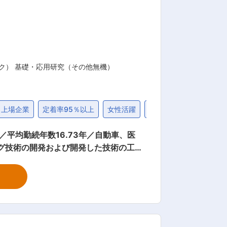
プログラミングなど幅広いトピックスを学
同時に実現いただけます。 また、経験を
れます。 変更の範囲：会
ク） 基礎・応用研究（その他無機）
上場企業
定着率95％以上
女性活躍
退職金制度
社宅・家
／平均勤続年数16.73年／自動車、医
技術の研究・開発を行い、製品性能の向
も担当して頂きます。 ※最先端の技
週休2日制／年間休暇130日（計画年休
は2.5％未満、平均勤続年数は16.4年
社員持株制度、社員寮、食堂、企業内保