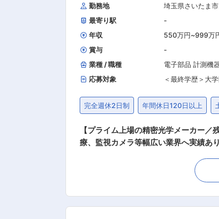
勤務地
埼玉県さいたま市
す。 ・マンスリー技術研修（Zoom
最寄り駅
-
べます。 学んだ内容や取得した資格は
積んでいただくことで大手企業への移籍も可
年収
550万円
~
999万
社の定める業務
賞与
-
業種 / 職種
電子部品 計測機
応募対象
＜最終学歴＞大学
完全週休2日制
年間休日120日以上
【プライム上場の精密光学メーカー／残業
療、監視カメラ等幅広い業界へ実績あり／退職金制度有】 ■業務内容： 光学レンズ全般のコー
移管業務を担当していただきます。具
上に貢献します。 ・工場移管：開発し
術…同社は、高品質な光学製品の開発に従事しており、最先
残業が発生します。 ・フレックスタイ
含む）と5日間のリフレッシュ休暇制度が
と長期的に活躍する社員が多数います