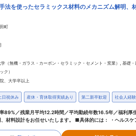
手法を使ったセラミックス材料のメカニズム解明、
れからも安定した需要が見込まれるとともに、さらなる成長を遂
ことを大切にしています。会社休日は133日あり、働くときは
ランスを重視しています。子育てをしながら働いている者もい
田町
高い定着率を誇っています。 変更の範囲：会社の定める業務
円
化学（無機・ガラス・カーボン・セラミック・セメント・窯業）
,
基礎・
ック）
院、大学卒以上
土日祝休み
産休・育休取得実績あり
第二新卒歓迎
社会人経験
月平均12.2時間／平均勤続年数16.5年／福利厚生充実】 ■業務内容： 計算
■具体的には： ・ヘルスケアデバイスの開発において、光学シミュ
設計・製作・評価 ・光グラフェンにおける回路設計、及び、シミュレーション 
 ・9:00 グループミーティング（週一日） ・9:00 実験、デー