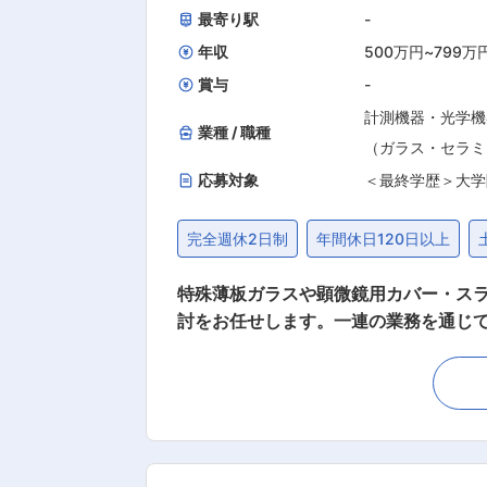
最寄り駅
-
年収
500万円
~
799万
賞与
-
計測機器・光学機
業種 / 職種
（ガラス・セラミ
応募対象
＜最終学歴＞大学
完全週休2日制
年間休日120日以上
特殊薄板ガラスや顕微鏡用カバー・ス
討をお任せします。一連の業務を通じ
どにも携わっていただきたいと考えております。 【具体的には】 ・ガラスの組成設計による新製品の開発 ・
・自社ガラス溶融設備の改良、保守、保全 ・ガラスへの薄膜コーテ
■当社の強み： 国内で初めて顕微鏡用
創業175年以上、顕微鏡用のカバーガ
規参入も少ないことから安定した業績
ています。両業界ともに、これからよ