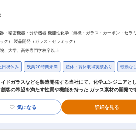
円
器・精密機器・分析機器 機能性化学（無機・ガラス・カーボン・セラ
ック） 製品開発（ガラス・セラミック）
院、大学、高等専門学校卒以上
土日祝休み
残業20時間未満
産休・育休取得実績あり
転勤な
ライドガラスなどを製造開発する当社にて、化学エンジニアと
て顧客の希望を満たす性質や機能を持った ガラス素材の開発で
ガラスの溶解、成型技術の開発
ィング技術の開発 ■組織構成: 20代〜60代のまで幅広く活躍しています。
気になる
詳細を見る
カバーガラスの製造を手掛けた当社は、他社にはない特殊精密
ラス製造において占有率首位を誇り、国内販売シェアは65％を
を出すことができております。 また、当社と強く関連する医療
り技術的に高度な製品の採用が進み、大きな進化を遂げると予