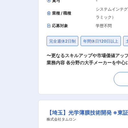
賞与
-
システムインテグ
業種 / 職種
ラミック）
応募対象
学歴不問
完全週休2日制
年間休日120日以上
〜更なるスキルアップや市場価値アップ
業務内容 各分野の大手メーカーを中
駐し次期型セラミックの素材開発に携わっていただきます。 ＜具
価・分析を担っていただきます。 ・素
価・分析 ・耐久性・信頼性評価 ・プロトタイプ試作・性能検証 など ■次
くて耐熱性や耐久性のある無機非金属
スタブや洗面台などにも使用されており、本ポジシ
約20時間で、年休は120日程度です
【埼玉】光学薄膜技術開発 ※東
ーへのキャリア相談なども可能となっ
で多少の前後はありますが、全社月平均残
株式会社タムロン
制度 ・社内研修システム（e-ラーニ