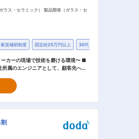
ガラス・セラミック） 製品開発（ガラス・セ
・家賃補助制度
固定給25万円以上
30代
カーの現場で技術を磨ける環境〜 ■
社所属のエンジニアとして、顧客先へ常
焼結プロセスの開発・最適化 ・物性評
材となります。 我々の身の回りではバ
業時間は
れるほか、社内常駐のキャリアアドバイザ
4割
く働いていただけます。 また、常駐先
る働き方を実現頂けます。 ■研修
系の動画やテキストを用いて勉強が可能で