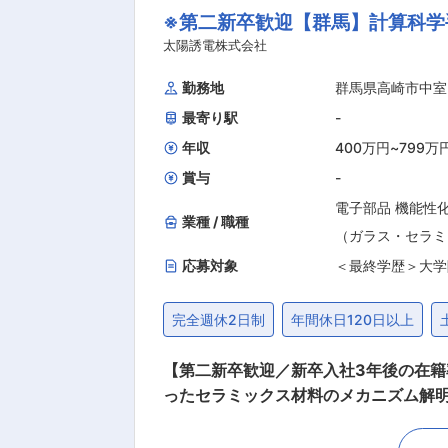
※第二新卒歓迎【群馬】計算科学
のつながりが深いこともあり、当社もこ
風・働く環境： メリハリをつけて働く
太陽誘電株式会社
しっかり取ることで、ワークライフバ
勤務地
群馬県高崎市中室
から、
最寄り駅
-
年収
400万円
~
799万
賞与
-
電子部品 機能性
業種 / 職種
（ガラス・セラミ
応募対象
＜最終学歴＞大学
完全週休2日制
年間休日120日以上
【第二新卒歓迎／新卒入社3年後の在籍率89%／残業
ったセラミックス材料のメカニズム解明、材料設計をお任せいたします。 
レーションツールOpticStudioを使った
・8:30 メールチェック・スケジュール確認