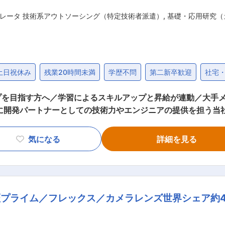
レータ 技術系アウトソーシング（特定技術者派遣）
,
基礎・応用研究（
土日祝休み
残業20時間未満
学歴不問
第二新卒歓迎
社宅
を目指す方へ／学習によるスキルアップと昇給が連動／大手メー
心に開発パートナーとしての技術力やエンジニアの提供を担う当
体的な業務内容＞ 複数種類あるモノマー混合から焼き付けを行いその後の評
材設計・組成設計 ・粉末調製・前処理 ・成形プロセス開発 ・
気になる
詳細を見る
期型セラミックとは セラミックは土や鉱物を高温で焼き固めた硬
の材料であり、耐久性や耐熱性に優れ、化学的に安定度の高い素
ョンではその素材の更なる進化や強化に貢献頂けます。 ■働く環境 全社月平均残
。 各プロジェクトの営業担当が業務状況や体調を気にかけてく
証プライム／フレックス／カメラレンズ世界シェア約
ているため、顧客先での就業であっても帰属意識が薄れることな
業時間は約20時間程度、年休120日以上確保など、メリハリのあ
ング）：携帯電話やPCから24時間365日、好きな時間に技術