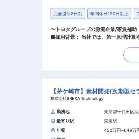
完全週休2日制
年間休日120日以上
〜トヨタグループの源流企業/家賃補助
■採用背景： 当社では、第一原理計算
電池材料開発を推進しています。市販
全体をデジタル主導で最適化する体制
動した高速PDCAによって研究開発の
ラスの利用率で活用するなど、世界的にも稀有な計算環境を整備してい
化するため、 量子シミュレーション／分子レベルの
量子・分子レベルの材料シミュレーショ
【茅ケ崎市】素材開発(次期型セ
ど） ◇分析・合成と連携し、CAE起
応じて、電極・セル〜プロセスとのマルチスケール連携も可能 ■具体的な職務内容： 
株式会社BREXA Technology
性、安定性、拡散、界面挙動など） ・
勤務地
東京都千代田区丸
作コード／Python 等による解析自
最寄り駅
東京駅
ル解析（電極・セル）へ拡張可能 【技術優位性】 電池事業室では、車載用電池として世界初となるバイポーラ型ニッケル水素電池を製品化
し、従来電池の約2倍の出力を実現し
年収
450万円
~
649万