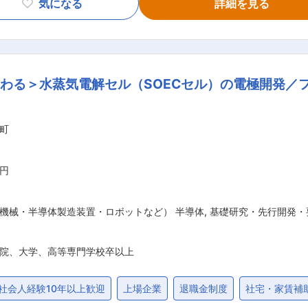
気になる
詳細を見る
ィングなど ・17:10 退社 ■当社について： 当社は1950年に創業した電子部品
ンダクタ、通信用デバイス（FBAR／SAW）などの各種電子
す。 当社は、お客様や社会のニーズに応える商品を提供するた
り、スマートフォンやタブレットなどの電子機器や、IT・エレ
わる＞水蒸気電解セル（SOECセル）の電極開発／
インフラ・産業機器など、幅広い分野で高い評価をいただいています。 変更の範囲：会社の定める
町
万円
機械・半導体製造装置・ロボットなど） 半導体
,
基礎研究・先行開発・
院、大学、高等専門学校卒以上
社会人経験10年以上歓迎
上場企業
退職金制度
社宅・家賃補