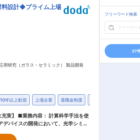
材料設計◆プライム上場
げることが可能になります。 ■社
集中して業務に取り組む一方で、休日は
フリーワード検索
ます。業績の安定性や、働きやすい社風
27
応用研究（ガラス・セラミック） 製品開発
10年以上歓迎
上場企業
退職金制度
社宅・家賃補助制度
科学手法を使
■1日の業務の流れ：
タ解析業務 ・12:00 昼食 ・13:00