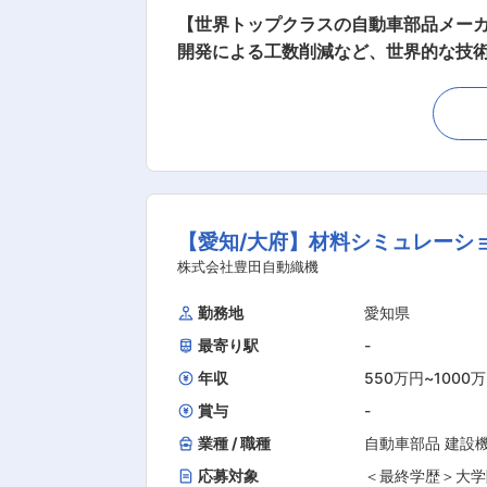
【世界トップクラスの自動車部品メーカ
開発による工数削減など、世界的な技術を多数創出】 ■概要： ・カーボンニュートラル社会実現に向
開発を一緒に取り組む仲間を募集しています。 ■業務内容： ・高効率にグリーン水素を製造する水蒸気電解（SOE
る、次世代セル開発業務に携わって頂きます。具体的には下記の
計 ・セルの製造プロセス技術開発（印
価・解析（材料物性、電気化学特性、構造解析 等） ■当ポジションの魅力： ・セル材料・電極だけでな
一気通貫で開発出来る体制により、カ
であり、国内外の大学や研究機関との
【愛知/大府】材料シミュレーション｜
ズを満足させる製品具現化の為の幅広い技術領域を身に着ける事が出来
を基盤に、革新的な要素技術／システ
株式会社豊田自動織機
の中で、私達のグループではカーボン
勤務地
愛知県
ロセス等の高度専門性を持ったメンバ
最寄り駅
-
を創出するミッションにチャレンジする風土があります。 ■当社について： ・当社は、自動車
術革新とグローバル展開を推進しています
年収
550万円
~
1000
賞与
-
業種 / 職種
自動車部品 建設
応募対象
＜最終学歴＞大学