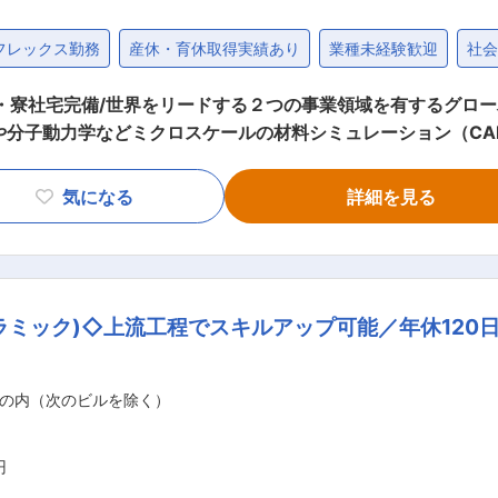
フレックス勤務
産休・育休取得実績あり
業種未経験歓迎
社会
・寮社宅完備/世界をリードする２つの事業領域を有するグローバ
や分子動力学などミクロスケールの材料シミュレーション（CA
ソフトでは再現できない現象を独自のシミュレーション手法で
を構築してきました。 特に材料領域では、量子・分子レベルで
気になる
詳細を見る
スピードと精度を飛躍的に向上させています。 また、スパコン
ます。 今後の車載電池需要拡大に向け、材料系シミュレーションを強
材料モデリングを担うメンバーを増員募集します。 ■職務概要： 電池材料開発におけ
ン技術の構築・実装 をお任せします。 ◇新規電池材料の物性
ラミック)◇上流工程でスキルアップ可能／年休120
点の材料開発プロセスを推進 ◇既存モデルの高度化および新規手
・第一原理計算（DFT）による材料特性の評価（反応
分子動力学（MD）による構造・動的挙動の解析 ・新材料候補
の内（次のビルを除く）
動化や高速化 ・合成・分析チームと協働した実験検証（高速PDC
ています。これらの技術をさらに発展させた新製品の開発にも力
円