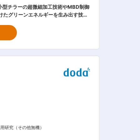
小型チラーの超微細加工技術やMBD制御
発 ・信頼性・品質設計に必要な材料評
学問的にも理論が構築されていない分野
業技術者として重要な、顧客・最終ニー
課題の解決に貢献する組織です。 ・そ
ります。電気化学、分析、強度設計、プ
の議論を通して、従来にない新しい価値
27工場を有する世界規模の企業です。「環
する製品開発を進めています。 変更の範囲：会社の定める業務
応用研究（その他無機）