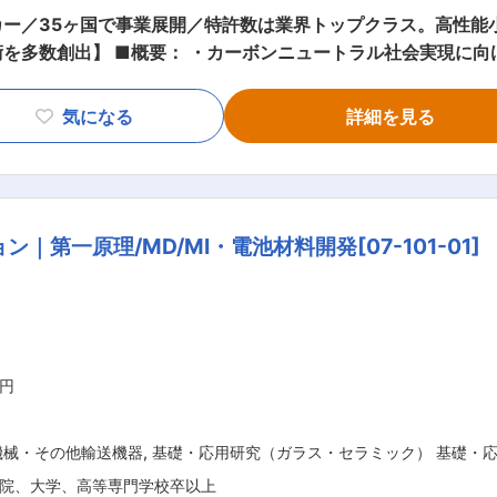
ー／35ヶ国で事業展開／特許数は業界トップクラス。高性能
けたグリーンエネルギーを生み出す技術
C）システムに搭載され
業務を推進頂きます。 ■業務詳細： ・次世代セルの電極材料・触媒の開発/設
気になる
詳細を見る
刷、シート成型、焼成技術) ・セルの信頼性・品質設計技術開
く、コンポーネント、システム設計も
ーボンニュートラル社会への直接的な貢献が実感できます。 ・
連携を通して、尖った技術を身につける事が出来ると共に、企
第一原理/MD/MI・電池材料開発[07-101-01]
ます。 ■組織について： ・研究開発部は、機械・熱・電気・電子分野
ムを先行開発し、既存事業の拡大や新規事業の創造を通じて社会
ニュートラルを実現する次世代技術の研究開発に取り組んでお
ーが、お互いをプロの技術者として尊重し合い、対等な立場で
部品業界のリーディングカンパニーとして、技
。売上収益7兆3,500億円、特許41,000件超、25ヵ国1
万円
境・安心」の価値最大化を掲げ、持続可能な社会に貢献
機械・その他輸送機器
,
基礎・応用研究（ガラス・セラミック） 基礎・
院、大学、高等専門学校卒以上