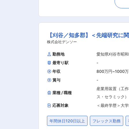
報告会資料作成など ・15:00 研究開発（実験など)、個別ミーテ
メーカーです。 コンデンサを始め、イ
み、グローバルに事業を展開していま
うことを信条としています。 これによ
【刈谷／知多郡】＜先端研究に関
株式会社デンソー
勤務地
愛知県刈谷市昭和
最寄り駅
-
年収
800万円
~
1000
賞与
-
産業用装置（工作
業種 / 職種
ス・セラミック）
応募対象
＜最終学歴＞大学
年間休日120日以上
フレックス勤務