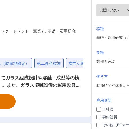
職種
ミック・セメント・窯業）
,
基礎・応用研究
基礎・応用研究（
業種
業種を選ぶ
し（勤務地限定）
第二新卒歓迎
女性活躍
退職金制度
社宅
働き方
してガラス組成設計や溶融・成型等の検
す。また、ガラス溶融設備の運用改良な
勤務時間や休暇か
雇用形態
ガラスの加工技術を保有しております。
正社員
占めております。競合も１社のみで、新
契約社員
機器や科学機器の市場規模は年々拡大し
その他（FCオ
測されてます。そのような業界・企業と