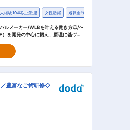
人経験10年以上歓迎
女性活躍
退職金制度
社宅・家賃補助制
ルメーカー/WLBを叶える働き方◎/〜
E）を開発の中心に据え、原理に基づく
可視化し、材料・電極・セル・プロセス
の材料設計を強みとし、分析・合成と連
「富岳」を産業用途として国内トップク
る
予測・材料探索（第一原理計算、MD な
日／豊富なご術研修◇
法の開発（高速化・精度向上） ※必要に
のスクリーニング、設計指針の抽出 ・自
A） ※希望や専門に応じて、マルチスケー
を入れています。今後、更に電動車が普
及していくことは想像に難くなく、車載用電池の需要も拡大していくため、将来性のある事業と言えます。 変更の範囲：会社の定める業務