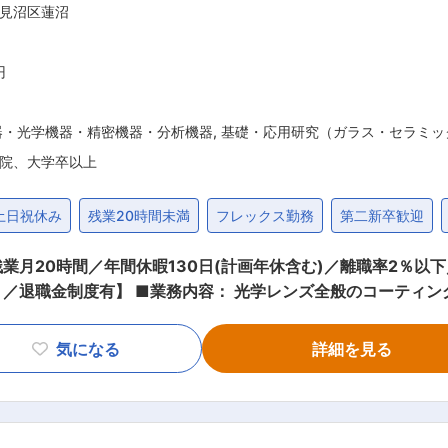
見沼区蓮沼
）：月に複数回開催されるZoomでの技術研修で、機械設計や
社内評価や昇給とも連動しているため、スキルアップと昇給を
能であり、技術者としての価値をどんどん高めていただくことを叶えら
円
器・光学機器・精密機器・分析機器
,
基礎・応用研究（ガラス・セラミッ
院、大学卒以上
土日祝休み
残業20時間未満
フレックス勤務
第二新卒歓迎
月20時間／年間休暇130日(計画年休含む)／離職率2％以下
ティング技術の開発および開発した技術の工場
体的には以下の業務を含みます。 ・新規技術の開発：光学薄膜
た技術を量産体制に移行するため工場への技術指導等のフォロー
気になる
詳細を見る
端の技術に触れることができます。 ■就業スタイル： ・残業時間：20時間程度の
ム制も活用しており、フレキシブルに就業が可能です。 ・完全
あり、ワークライフバランスを取りやすい環境です。 ・離職率
。 ・育児休業・介護休業・短期育児休業制度の完備はもちろん