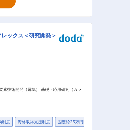
部品の研究・開発、生産、販売に取り組
め、素材の開発から出発して製品化を行
クトロニクス化が加速する自動車、情報
フレックス＜研究開発＞
業務
要素技術開発（電気） 基礎・応用研究（ガラ
助制度
資格取得支援制度
固定給25万円以上
固定給35万円以