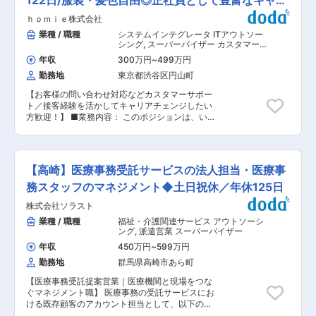
122日/服装・髪色自由◎正社員として豊富なキャリ
アパス
ｈｏｍｉｅ株式会社
業種 / 職種
システムインテグレータ ITアウトソー
シング
,
スーパーバイザー カスタマー
サポート・ユーザーサポート・オペレ
年収
300万円
~
499万円
ータ
勤務地
東京都渋谷区円山町
【お客様の問い合わせ対応などカスタマーサポー
ト／接客経験を活かしてキャリアチェンジしたい
方歓迎！】 ■業務内容： このポジションは、い
わゆる「オペレーション業務」ではありません。
住宅・不動産会社様向けに提供している
「HOTLEAD」という自社サービスを活用し、住
宅・不動産会社様とお客様をつなぐ “架け橋”とし
【高崎】医療事務受託サービスの法人担当・医療事
て活躍していただきます。 お問い合わせいただい
たお客様に電話やメールで物件探しに関わる情報
務スタッフのマネジメント◆土日祝休／年休125日
のヒアリングや、内見希望の日程調整等を行い、
株式会社ソラスト
アポイントを設定します。 ＜具体的には…＞ 「物
件の内覧希望」「○○駅周辺でアパートを探した
業種 / 職種
福祉・介護関連サービス アウトソーシ
い」「注文住宅のカタログを送って」などといっ
ング
,
派遣営業 スーパーバイザー
たお問い合わせをいただきます。 ヒアリングした
年収
450万円
~
599万円
情報や来店予約日時などをシステムに登録して、
勤務地
群馬県高崎市あら町
その後は顧客の不動産会社にバトンタッチしま
す。 ※チームで目標達成を目指す文化のため、個
【医療事務受託提案営業｜医療機関と現場をつな
人ノルマはありません 他にも、 ・トークスクリ
ぐマネジメント職】 医療事務の受託サービスにお
プトや運用フローの改善提案 ・業務効率化やシス
ける既存顧客のアカウント担当として、以下の業
テムの改善提案、業務フローの設計 ・クライアン
務をご担当いただきます。 ■具体的には： ◆ク