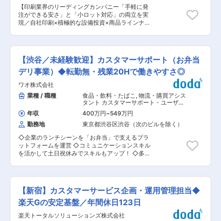
タマーサポートユニットの配下に、オペレーショ
【印刷業界のリーディングカンパニー「手軽に発
ングループとCSプロフェッショナルグループが
注ができる安さ」と「小ロット対応」の両立を実
存在します。本ポジションはCSプロフェッショ
現／自社印刷×積極的な設備投資×商品ラインナッ
ナルグループの配下にある「エキスパートチー
プ拡充で業績好調】 ■ポジション概要： 注文決
ム」への配属予定となります。CSプロフェショ
定から出荷後までのプロセスにおける問合せ対
ナルグループ自体は９名でそのうちエキスパート
応、注文の変更対応、顧客対応をお任せします。
チーム現在４名です。 ■当社について： オリッ
電話だけではなく、メールの問合せ対応も行いま
クスグループ・上場子会社で、健康食品25部門で
【渋谷／未経験歓迎】カスタマーサポート（お弁当
す。 ■業務内容： 営業部の下の本社CS課、札幌
メーカーシェアNo.1を誇ります。通信販売主体の
支店の2拠点で対応しています。 【人員構成】 ◇
デリ事業）◆転勤無・残業20Hで働きやすさ◎
化粧品メーカーとして売上900億円を超えるトッ
本社CS課：SV2名、社員4名、アルバイト20名、
プクラスの企業です。商品は開発から製作、受
ワオ株式会社
派遣社員29名 ◇札幌支店：社員4名、アルバイト
注、発送、アフターフォロー、宣伝活動に至るま
7名、派遣社員18名 ※SVの主な役割は、クレーム
業種 / 職種
食品・飲料・たばこ
,
物流・購買アシス
でを自社で担うことで品質の安全性の担保や低価
対応の最終責任者、パート・派遣社員からの問合
タント カスタマーサポート・ユーザー
格でのサービス提供を実現しており、通信販売会
せ対応、シフト管理です。 ※社員は、他部署との
サポート・オペレータ
員数は1,623万人を突破（2025年1月現在）して
年収
400万円
~
549万円
連携を取ることが大きな役割で、他業務と兼任し
おります。 変更の範囲：会社の定める業務
勤務地
東京都渋谷区渋谷（次のビルを除く）
ています。 【詳細】 ◇シフト分けをして6〜10名
で対応。1本あたりの受電時間は5〜8分。 ◇問合
◇企業のランチシーンを「お弁当」で支えるプラ
せ内容：データ不備、注文内容の変更、データ変
ットフォームを運営 ◇コミュニケーションスキル
更、クレーム ■今後について： 電話における対
を活かして土日祝休みでスキルもアップ！ ◇多様
応については、FAQやAIチャットなどを活用し、
なバックグラウンドを持った仲間が多く未経験で
極力、人手をかけずに対応していく方針です。た
も歓迎です！ ■業務概要 法人向け弁当デリバリ
だし、得意先については、専用ダイヤルを設けて
ーサイト「お弁当デリ」は、全国の人気弁当ブラ
対応を行っており、こちらは強化を図っていきた
ンドを掲載し、企業のランチシーンを支えるプラ
いと考えています。
【新宿】カスタマーサービス企画・運用管理担当◆
ットフォームです。 本ポジションは注文者、弁当
製造会社、配送会社など様々なステークホルダー
楽天Gの安定基盤／年間休日123日
とやりとりをし、お弁当デリで注文したお客様に
楽天トータルソリューションズ株式会社
滞りなくお弁当をお届けできるように対応してい