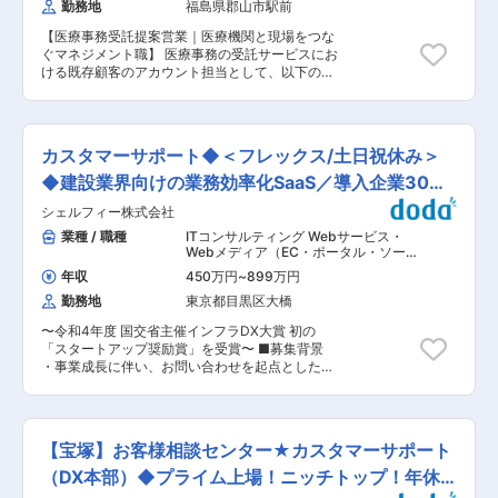
勤務地
福島県郡山市駅前
院マネージャー、リーダー）のサポートと育成 ・
す。全社員がより働きやすい職場環境の実現を目
面談、部署ミーティング等による適切な人員配置
指し、一丸となって取り組んでおります。ぜひそ
【医療事務受託提案営業｜医療機関と現場をつな
の調整/実行 ・労務管理、モチベーション管理、
の一員として、私たちと一緒に取り組んでいただ
ぐマネジメント職】 医療事務の受託サービスにお
定着率向上施策の実施 ◆収支・運営管理 ・担当
けますと幸いです。を支える、そんな「誇りある
ける既存顧客のアカウント担当として、以下の業
案件の売上・コスト管理 ・IT・DX活用による人
仕事」に、ぜひ一緒に挑戦しましょう。 ■当社に
務をご担当いただきます。 ■具体的には： ◆ク
件費最適化や運用改善の検討・提案 ・医療法規や
ついて： 当社は以下領域で全国30,000名以上の
ライアント（医療機関）との関係性構築と折衝・
コンプライアンスの遵守状況の確認・指導 ◆現場
社員が活躍しています。 医療事業：受付、会計、
提案 担当する病院の事務長、医事課長、職員と信
オペレーションの統括 ・医療事務業務全体の進行
診療報酬請求業務等の受託・人材派遣 介護事業：
頼関係を構築し、パートナーとして課題解決に向
管理（受付、会計、診療報酬請求（レセプト）、
カスタマーサポート◆＜フレックス/土日祝休み＞
自立支援と地域トータルケアを理念とした施設運
けた提案を行います。 ・病院の事務長や担当者へ
電子カルテ管理等） ・トラブル・クレーム発生時
営 こども事業：東京都中心に66か所の認可保育
の定期訪問を通じたニーズ、要望・課題のヒアリ
◆建設業界向けの業務効率化SaaS／導入企業30万
のエスカレーション対応 ・新規受託案件の立ち上
園等を運営 変更の範囲：会社の定める業務
ング、課題解決に向けた提案 ・業務フローの改善
げ支援、プロセス管理 ■所属長より 本ポジショ
社
シェルフィー株式会社
や、人員最適化の検討と提案 ・契約更新手続き、
ンは、クライアント対応、病院スタッフのマネジ
条件交渉 ◆医療事務スタッフのマネジメント 受
業種 / 職種
ITコンサルティング Webサービス・
メントなど、人とのコミュニケーションが多く発
託先医療機関で働くスタッフが安心して働ける環
Webメディア（EC・ポータル・ソーシ
生する業務内容です。個人での業務よりも、チー
境を整え、現場のマネージャーと一緒にサービス
ャル）
,
テクニカルサポート・カスタマ
ムで目標を達成することや課題に対応すること
年収
450万円
~
899万円
ーサポート（IT製品） カスタマーサポ
クオリティの向上に努めます。 ・現場責任者（病
に、やりがいや達成感を覚える方を歓迎いたしま
ート・ユーザーサポート・オペレータ
勤務地
東京都目黒区大橋
院マネージャー、リーダー）のサポートと育成 ・
す。全社員がより働きやすい職場環境の実現を目
面談、部署ミーティング等による適切な人員配置
指し、一丸となって取り組んでおります。ぜひそ
〜令和4年度 国交省主催インフラDX大賞 初の
の調整/実行 ・労務管理、モチベーション管理、
の一員として、私たちと一緒に取り組んでいただ
「スタートアップ奨励賞」を受賞〜 ■募集背景
定着率向上施策の実施 ◆収支・運営管理 ・担当
けますと幸いです。を支える、そんな「誇りある
・事業成長に伴い、お問い合わせを起点としたユ
案件の売上・コスト管理 ・IT・DX活用による人
仕事」に、ぜひ一緒に挑戦しましょう。 ■当社に
ーザーとのコミュニケーションが大幅に増加して
件費最適化や運用改善の検討・提案 ・医療法規や
ついて： 当社は以下領域で全国30,000名以上の
います。 ・法人向けSaaSの特性上、FAQでは解
コンプライアンスの遵守状況の確認・指導 ◆現場
社員が活躍しています。 医療事業：受付、会計、
決できないお問い合わせもいただいており、プロ
オペレーションの統括 ・医療事務業務全体の進行
診療報酬請求業務等の受託・人材派遣 介護事業：
ダクトや業界知識を活かしたカスタマーサポート
管理（受付、会計、診療報酬請求（レセプト）、
【宝塚】お客様相談センター★カスタマーサポート
自立支援と地域トータルケアを理念とした施設運
が、今後もユーザーの自律自走の後押しとなりま
電子カルテ管理等） ・トラブル・クレーム発生時
営 こども事業：東京都中心に66か所の認可保育
す。 ・プロダクトとカスタマーサポートの両輪を
（DX本部）◆プライム上場！ニッチトップ！年休
のエスカレーション対応 ・新規受託案件の立ち上
園等を運営 変更の範囲：会社の定める業務
理解したうえで、お客様体験の向上を常に追求