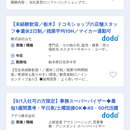
職務内容： 当社直営のソフトバンクショップで、
1位」
お客様の受付対応、携帯電話やスマートフォンの
https://www.vorkers.com/hatarakigai/vol_104
サービスや商品案内といった仕事をお任せしま
・実際に活躍中の社員の声もCheck
す。 ※チームでコミュニケーションを取りながら
https://note.com/bellpark_saiyou/m/mb6d929dc2ddc
仕事に取り組んで頂きます。 ◇受付対応 ◇サー
（2）社員の男女比は【47％：53％】で、男女と
【未経験歓迎／栃木】ドコモショップの店舗スタッ
ビス・商品のご案内、手続き ◇便利な使い方のレ
もにバランスよく活躍しています。当社では公正
クチャー ◇店頭ディスプレイづくり ◇店内イベ
フ◆週休2日制／残業平均10H／マイカー通勤可
で透明度の高い評価制度を採用しており、性別に
ントの企画・実施 など ★ライフイベントへの支
よる評価の差異などは一切ありません！…です
株式会社山七
援多数★ （1）社員の男女比は【47％：53％】
が、女性の場合は出産などのライフイベントが少
で、男女共にバランスよく活躍しています。 ・月
業種 / 職種
専門店・その他小売
,
販売・接客・売り
なからずキャリアに影響します。そのため当社で
1日の有給取得・連続休暇取得を推進中 ・育休取
場担当 カスタマーサポート・ユーザー
も女性管理職の数はまだまだ少ないのが実情で
得率95％／復帰率は約90％！ ・保育園に預けて
サポート・オペレータ
す。そこで、男女問わず様々なライフイベントを
年収
~
復職した場合⇒保育手当を支給（3歳まで） ・お
迎えてもやりがいを持って働き続けられる職場の
勤務地
栃木県日光市今市
子さんが4歳に達するまで時短勤務可 ・時短とフ
実現を目指す為、産育休の取得や復帰支援を積極
ルタイムをミックスして使えます『慣らしフルタ
的に行っています！ ▼詳細はこちらから
【完全未経験歓迎！／週休二日制／残業10時間程
イム制度』あり ・7割が未経験スタート★ ・30
https://bellpark-recruit.jp/company
度／希望休も取りやすい環境／教育体制◎／イン
歳時点で男女の年収差額が少ないランキング「第
センティブあり】 ■採用背景： より良いサービ
1位」
スのご提供と益々信頼されるお店作りを目指して
https://www.vorkers.com/hatarakigai/vol_104
いく為、店舗スタッフを増員募集いたします。 ■
・実際に活躍中の社員の声もCheck
業務内容： 移動体通信機器及び関連機器の販売な
https://note.com/bellpark_saiyou/m/mb6d929dc2ddc
どを行う当社にて、ドコモショップの店舗スタッ
（2）社員の男女比は【47％：53％】で、男女と
【9/1入社可の方限定】事務スーパーバイザー◆最
フをお任せいたします。 店舗は24名体制になっ
もにバランスよく活躍しています。当社では公正
ており、20〜40代まで幅広い年代が活躍中で
短1週間選考・平日夜/土曜面接OK◆40・50代活躍
で透明度の高い評価制度を採用しており、性別に
す。 ※半数は未経験からの中途入社者となってい
よる評価の差異などは一切ありません！…です
アデコ株式会社
ます。前職は飲食店経験者・工場スタッフなど
が、女性の場合は出産などのライフイベントが少
様々なバックグラウンドの方がいらっしゃいま
業種 / 職種
人材派遣 アウトソーシング
,
営業事
なからずキャリアに影響します。そのため当社で
す。 ■詳細： ・携帯電話、スマートフォン、タ
務・アシスタント スーパーバイザー
も女性管理職の数はまだまだ少ないのが実情で