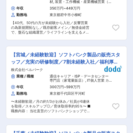
1日の有給取得・連続休暇取得を推進中 ・育休取
材
,
装置・工作機械・産業機械営業（国
の企業として株式公開（JASDAQ）を実現しまし
得率95％／復帰率は約90％！ ・保育園に預けて
内） カスタマーサポート・ユーザーサ
た。（2019年12月より、株式公開を廃止してお
年収
350万円
~
449万円
ポート・オペレータ
復職した場合⇒保育手当を支給（3歳まで） ・お
ります。） 変更の範囲：会社の定める業務
勤務地
東京都府中市小柳町
子さんが4歳に達するまで時短勤務可 ・時短とフ
ルタイムをミックスして使えます『慣らしフルタ
【40代、50代の方が未経験から入社／反響営業
イム制度』あり ・7割が未経験スタート★ ・30
の為新規開拓なし／既存顧客メイン／無借金経営
歳時点で男女の年収差額が少ないランキング「第
で、盤石な組織運営／ライフラインを支えるメン
1位」
テナンスサービス／月平均残業20h以内／完全週
https://www.vorkers.com/hatarakigai/vol_104
休二日／スキルが身に付く職場◎】 ■当ポジショ
・実際に活躍中の社員の声もCheck
ンの魅力 ◎安定したお仕事 お客様は今までに10
https://note.com/bellpark_saiyou/m/mb6d929dc2ddc
回以上リピートのある大家さん、管理人さんも多
（2）社員の男女比は【47％：53％】で、男女と
【宮城／未経験歓迎】ソフトバンク製品の販売スタ
数。誠実な対応さえできれば着々と結果に反映さ
もにバランスよく活躍しています。当社では公正
れる業務です。頑張って活躍した社員は活躍した
ッフ／充実の研修制度／7割未経験入社／福利厚生
で透明度の高い評価制度を採用しており、性別に
分だけ評価されます。どんなに不況でも無くては
よる評価の差異などは一切ありません！…です
充実
株式会社ベルパーク
ならない住まいに関わる仕事なので、不安定な世
が、女性の場合は出産などのライフイベントが少
の中でもとても安定した仕事です。 ◎40代、50
業種 / 職種
通信キャリア・ISP・データセンター
なからずキャリアに影響します。そのため当社で
代の方が未経験から入社！充実した研修 入社後、
専門店（家電量販店）
,
IT個人営業 カ
も女性管理職の数はまだまだ少ないのが実情で
まずはお客様との接し方や修理方法などの研修を
スタマーサポート・ユーザーサポー
す。そこで、男女問わず様々なライフイベントを
年収
300万円
~
599万円
ト・オペレータ
受け一つずつ仕事を覚えていただきます。先輩に
迎えてもやりがいを持って働き続けられる職場の
勤務地
東京都千代田区平河町
同行して実際の現場を体感するOJT研修も実施。
実現を目指す為、産育休の取得や復帰支援を積極
一人前になるまではしっかりとフォローします。
的に行っています！ ▼詳細はこちらから
〜未経験歓迎／月の約1/3がお休み／社員が6連休
技術は入社後に身に付けたスタッフばかりですの
https://bellpark-recruit.jp/company
を取得／スキルアップ◎／育休取得率約95％〜 ■
で、メンテナンス未経験でも安心して就業いただ
職務内容： 当社直営のソフトバンクショップで、
けます。 ◎働きやすさ◎ 月間の残業時間は20h以
お客様の受付対応、携帯電話やスマートフォンの
内、完全週休二日と、ワークライフバランスを保
サービスや商品案内といった仕事をお任せしま
ちながら就業が可能です。現場への直行直帰も可
す。 ※チームでコミュニケーションを取りながら
能で、働きやすさも当社の強みです。 ■業務内容
仕事に取り組んで頂きます。 ◇受付対応 ◇サー
水のトラブルを解決する「さつき水道サービス」