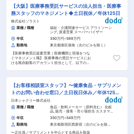
スビルや官公庁などで約40店舗を運営するお弁当
家電量販店で販売をしているが、次のステップを
実行） ・カスタマーセンター運用上のリスク管理
【大阪】医療事務受託サービスの法人担当・医療事
フードコート「屋台DELi」などを展開していま
考えている方 ◎接客だけでなく、育成や売場づく
・DX推進（AI活用等）によるカスタマーセンター
す。 変更の範囲：会社の定める業務
りにも関わりたい方 ◎数字や成果に責任を持ち、
務スタッフのマネジメント◆土日祝休／年休125日
の高度化対応 ■ポジションの魅力 ◇ボトムアッ
裁量ある立場で働きたい方 ◎通信・家電を横断し
プ型の組織であり、役職に関わらず、データと論
株式会社ソラスト
たスキルを身につけ、市場価値を高めたい方 「売
理に基づく仮説立案〜検証〜実装までを自走でき
れる人」から「売れる売場をつくる人」へ。 そん
業種 / 職種
福祉・介護関連サービス アウトソーシ
ます。 ◇全体最適を優先し、自身の専門・担当領
なキャリアを目指す方におすすめのポジションで
ング
,
派遣営業 スーパーバイザー
域の枠を超えた領域横断の改善を推進できます。
す。 ■仕事の特徴 担当するのは携帯コーナーに
◇AIソリューションの企画・導入・運用をリード
年収
350万円
~
599万円
限らず、白物・黒物家電を含めた量販店全体。 通
し、顧客体験と業務効率化の両立に挑戦できま
勤務地
東京都港区港南（次のビルを除く）
信と家電を掛け合わせた提案や、売場ごとの人員
す。 ■組織構成： ・60名規模（正社員＋派遣）
配置、イベント施策など、店舗ごとに最適な戦略
・新卒〜60代まで幅広い年齢層／男女比ほぼ半々
【医療事務受託提案営業｜医療機関と現場をつな
を自ら考え、実行できます。 現場の裁量が大き
各チーム10名前後 × 6チーム（選考後、適性に応
ぐマネジメント職】 医療事務の受託サービスにお
く、“やらされ仕事”とは無縁の環境です。 ■主な
じてアサインします） ■当社について： 当社は
ける既存顧客のアカウント担当として、以下の業
業務内容 ・販売スタッフの育成、OJT、日々のフ
2023年2月に設立された楽天グループ100％出資
務をご担当いただきます。 ■具体的には： ◆ク
ォロー ・売場全体の販売戦略立案、人員配置、
の新会社で、グループ内外の事業に対し、戦略立
ライアント（医療機関）との関係性構築と折衝・
KPI管理 ・量販店責任者との商談、イベント・施
案から業務実行、運営、DX支援までを一手に担
提案 担当する病院の事務長、医事課長、職員と信
策の調整 ・他キャリアや他メーカーの動向分析、
う、シェアードサービス＆コンサルティング企業
頼関係を構築し、パートナーとして課題解決に向
課題抽出 ・必要に応じた販売支援・ロールモデル
【お客様相談室スタッフ】〜健康食品・サプリメン
です。 楽天モバイルをはじめとした複数の事業を
けた提案を行います。 ・病院の事務長や担当者へ
としての接客 SVが入ることで、スタッフの定着
最前線で支えています。 変更の範囲：会社の定め
の定期訪問を通じたニーズ、要望・課題のヒアリ
トのお問い合わせ窓口／土日祝日休み／年休125
率やスキル向上、店舗からの信頼が大きく改善し
る業務
ング、課題解決に向けた提案 ・業務フローの改善
ています。 現場で「頼られる存在」になれるポジ
日〜
日本シャクリー株式会社
や、人員最適化の検討と提案 ・契約更新手続き、
ションです。 ■入社後のサポート体制 入社後は
条件交渉 ◆医療事務スタッフのマネジメント 受
業種 / 職種
食品・飲料メーカー（原料含む） 化粧
エリアマネージャーによるOJTを実施。 商談や売
託先医療機関で働くスタッフが安心して働ける環
品
,
販売・接客・売り場担当 カスタマ
場づくりも段階的に習得できます。 週1回のSVミ
境を整え、現場のマネージャーと一緒にサービス
ーサポート・ユーザーサポート・オペ
ーティングでは成功事例や課題を共有し、チーム
年収
350万円
~
549万円
レータ
クオリティの向上に努めます。 ・現場責任者（病
で成長できる環境を整えています。 ■キャリアと
勤務地
東京都新宿区西新宿（次のビルを除
院マネージャー、リーダー）のサポートと育成 ・
将来性 現時点では中途・正社員登用実績はありま
く）
面談、部署ミーティング等による適切な人員配置
せんが、会社として有期から無期雇用への転換実
〜正社員／サプリメントを中心とする商品を取扱