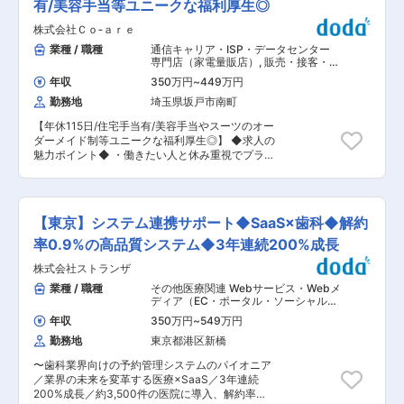
細： 料金や修理、工事に関するさまざまなお問い
有/美容手当等ユニークな福利厚生◎
・【研修体制充実】1年目から移動を推進してく
合わせの対応業務 ＜一日の流れ（一例）＞ 9：
れる企業文化 ■キャリアパス： リーダーSV、シ
株式会社Ｃｏ‐ａｒｅ
00…朝礼・電話対応スタート 10：50…午前休憩
ニアSVなどとキャリアアップが可能です。他にも
（10分） 12：00…昼食 15：00…午後休憩（20
業種 / 職種
通信キャリア・ISP・データセンター
スタッフコーディネーター、DX推進担当、SVの
分） 17：40…退社 ■スキルアップが叶う環境：
専門店（家電量販店）
,
販売・接客・売
採用担当や教育担当など、縦にも横にもキャリア
未経験からでも電話応対のスキルを身につけられ
り場担当 カスタマーサポート・ユーザ
を拡げることができます！ ■企業魅力 ☆当社は
年収
350万円
~
449万円
ーサポート・オペレータ
る環境が整っています。 希望する社員に対して、
世界規模での総合人材サービス企業アデコグルー
勤務地
埼玉県坂戸市南町
電話応対コンクールへ出場するための練習時間を
プの日本法人であり、グローバルリーダーとして
設けるなどの支援を行っており、多くのスタッフ
信頼される企業です。 本部のスイスから60を超
【年休115日/住宅手当有/美容手当やスーツのオー
が入賞した実績があります。 ■メリハリつけて働
える国と地域に広がり、グループ全体で10万社を
ダーメイド制等ユニークな福利厚生◎】 ◆求人の
ける： ・オフィスの一角にはスタッフ専用リフレ
超えるクライアントの活躍を支えています。 今回
魅力ポイント◆ ・働きたい人と休み重視でプライ
ッシュルームがあり、しっかりと休むことができ
の官公庁案件では＜年金、コロナ、東電、市役所
ベートも充実させたい人それぞれのニーズに合わ
ます。 ・有休取得率も高く、しっかりとリフレッ
の選挙問い合わせ、万博交通問い合わせの集計な
せた働き方可能！ ・美容手当やスーツのオーダー
シュをしながら、オンオフ切り替えをして働ける
ど＞さまざまなプロジェクトマネジメント業務全
メイドの一部支援等、他社にはないユニークな制
環境です。 ■当社について： 当社は、東邦ガス
般を行います☆ 変更の範囲：会社の定める業務
度が充実している点 ・社内ベンチャー等、仕事で
の100%子会社です。設立は2023年10月と新しい
【東京】システム連携サポート◆SaaS×歯科◆解約
の成長機会が多数ある点。 ■業務概要： 携帯販
会社ですが、東邦ガスがそれまで担っていた一部
売イベントの支援や携帯ショップのコンサルティ
率0.9%の高品質システム◆3年連続200%成長
の業務（コールセンターを始めとするお客さまサ
ング事業を展開する当社にて、携帯販売担当とし
ービス事業、ガス設備のメンテナンスを中心とし
株式会社ストランザ
て従事いただきます。具体的には、当社のクライ
た保安に関する事業）を組織ごと継承しており、
アントである通信キャリアのショップにおいて、
業種 / 職種
その他医療関連 Webサービス・Webメ
たくさんの経験やノウハウを持っています。 社会
携帯に関する各種商材のご提案を担当していただ
ディア（EC・ポータル・ソーシャル）
,
を取り巻く環境はカーボンニュートラルへの機運
きます。 ■具体的な業務内容： ・来店または予
テクニカルサポート・カスタマーサポ
の高まりや、デジタル化の進展など目まぐるしく
年収
350万円
~
549万円
ート（IT製品） カスタマーサポート・
約されたお客様への接客業務 ・携帯電話の販売お
変化しています。エネルギー業界も、電力・都市
ユーザーサポート・オペレータ
勤務地
東京都港区新橋
よび契約（新規契約、機種変更、MNP乗り換え
ガスの小売り全面自由化を契機に大きな転換期の
等） ・携帯プランの説明 ※配属される携帯ショッ
真っ只中にあります。 これまで東邦ガスグループ
〜歯科業界向けの予約管理システムのパイオニア
プによっては、商材やプランの説明だけでなく、
として100年以上にわたり培ってきたお客さまと
／業界の未来を変革する医療×SaaS／3年連続
契約業務を担当することもあります。 ※1店舗1名
の関係をベースに、これまで以上に「安全・安
200%成長／約3,500件の医院に導入、解約率
で配属となることもあれば、数名で配属されるこ