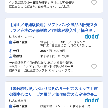
の調整/実行 ・労務管理、モチベーション管理、
績はあり、長期的に活躍いただける制度整備を進
う／就業環境◎〜 ■職務概要： 同社のお客様相談
定着率向上施策の実施 ◆収支・運営管理 ・担当
めています。 販売経験を「マネジメントスキル」
室担当として業務をお任せ致します。ご入社後、
案件の売上・コスト管理 ・IT・DX活用による人
へ昇華したい方に最適なステップです。 変更の範
座学にて当社部長が丁寧に製品やビジネス等の必
件費最適化や運用改善の検討・提案 ・医療法規や
囲：会社の定める業務
要な情報などの研修を行うため安心して就業して
コンプライアンスの遵守状況の確認・指導 ◆現場
いただけます。また、当社へのお問い合わせはほ
オペレーションの統括 ・医療事務業務全体の進行
とんどが会員様となっており、当社製品を長年愛
管理（受付、会計、診療報酬請求（レセプト）、
【岡山／未経験歓迎】ソフトバンク製品の販売スタ
用され、製品に愛着がある方々が大変多くなって
電子カルテ管理等） ・トラブル・クレーム発生時
おります。 ■職務詳細： ・当社取扱製品、購入
ッフ／充実の研修制度／7割未経験入社／福利厚生
のエスカレーション対応 ・新規受託案件の立ち上
方法、会員用WEBサイト登録方法等、各種問合せ
げ支援、プロセス管理 ■所属長より 本ポジショ
充実
株式会社ベルパーク
対応 （主に電話、一部メール）、要望及びクレー
ンは、クライアント対応、病院スタッフのマネジ
ムへの対応 ・健康・栄養情報の提供 ・相談内容
業種 / 職種
通信キャリア・ISP・データセンター
メントなど、人とのコミュニケーションが多く発
の記録入力 ・関連部門への取次ぎ、手続き業務、
専門店（家電量販店）
,
IT個人営業 カ
生する業務内容です。個人での業務よりも、チー
調査依頼 ・相談内容の集計、データ分析、レポー
スタマーサポート・ユーザーサポー
ムで目標を達成することや課題に対応すること
年収
300万円
~
599万円
ト・オペレータ
ト作成 ・FAQ、マニュアルの整備 ・その他事務
に、やりがいや達成感を覚える方を歓迎いたしま
勤務地
東京都千代田区平河町
処理 ◆当社取扱製品、購入方法、会員用WEBサ
す。全社員がより働きやすい職場環境の実現を目
イト登録方法等、各種問合せ対応 （主に電話、一
指し、一丸となって取り組んでおります。ぜひそ
〜未経験歓迎／月の約1/3がお休み／社員が6連休
部メール）、要望及びクレームへの対応 ◆健康・
の一員として、私たちと一緒に取り組んでいただ
を取得／スキルアップ◎／育休取得率約95％〜 ■
栄養情報の提供 ◆相談内容の記録入力 ◆関連部
けますと幸いです。を支える、そんな「誇りある
職務内容： 当社直営のソフトバンクショップで、
門への取次ぎ、手続き業務、調査依頼 ◆相談内容
仕事」に、ぜひ一緒に挑戦しましょう。 ■当社に
お客様の受付対応、携帯電話やスマートフォンの
の集計、データ分析、レポート作成 ◆FAQ、マニ
ついて： 当社は以下領域で全国30,000名以上の
サービスや商品案内といった仕事をお任せしま
ュアルの整備 ◆その他事務処理 ■同社につい
社員が活躍しています。 医療事業：受付、会計、
す。 ※チームでコミュニケーションを取りながら
て： 同社はサプリメント（栄養補助食品、栄養志
診療報酬請求業務等の受託・人材派遣 介護事業：
仕事に取り組んで頂きます。 ◇受付対応 ◇サー
向飲料・食品）を中心として、化粧品、洗剤、な
【未経験歓迎／水回り器具のサービススタッフ】首
自立支援と地域トータルケアを理念とした施設運
ビス・商品のご案内、手続き ◇便利な使い方のレ
ど幅広い商材の取り扱いをしています。 シャクリ
営 こども事業：東京都中心に66か所の認可保育
クチャー ◇店頭ディスプレイづくり ◇店内イベ
都圏中心にサービス展開／無借経営の安定性◎◆土
ーは、1956年創業者Dr. フォレスト C. シャクリー
園等を運営 変更の範囲：会社の定める業務
ントの企画・実施 など ★ライフイベントへの支
によって米国で創立し、日本シャクリーはその日
日休み
株式会社皐月
援多数★ （1）社員の男女比は【47％：53％】
本法人として1975年に創業しました。 1986年に
で、男女共にバランスよく活躍しています。 ・月
業種 / 職種
設備管理・メンテナンス 住宅設備・建
はダイレクトセリングの企業、栄養補給食品中心