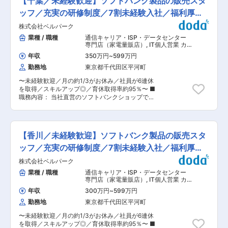
【千葉／未経験歓迎】ソフトバンク製品の販売スタ
ビス・商品のご案内、手続き ◇便利な使い方のレ
を運営している当社にて、トイレなど水まわりの
クチャー ◇店頭ディスプレイづくり ◇店内イベ
ッフ／充実の研修制度／7割未経験入社／福利厚生
お困りごとを解決に導く、メンテナンスサービス
ントの企画・実施 など ★ライフイベントへの支
スタッフとしてご活躍いただきます。 ■業務詳
充実
株式会社ベルパーク
援多数★ （1）社員の男女比は【47％：53％】
細： お客様のご依頼に応じて現地に出向き、台所
で、男女共にバランスよく活躍しています。 ・月
業種 / 職種
通信キャリア・ISP・データセンター
やトイレなど水まわりのお困りごとを解決に導く
1日の有給取得・連続休暇取得を推進中 ・育休取
専門店（家電量販店）
,
IT個人営業 カ
ことです。 コールセンター経由でお客様からのご
得率95％／復帰率は約90％！ ・保育園に預けて
スタマーサポート・ユーザーサポー
依頼にお応えするので、新規開拓はありません！
年収
350万円
~
599万円
ト・オペレータ
復職した場合⇒保育手当を支給（3歳まで） ・お
社用車でお客様のもとへ向かい、水漏れやつまり
勤務地
東京都千代田区平河町
子さんが4歳に達するまで時短勤務可 ・時短とフ
などの相談にのっていただきます。よくあるトラ
ルタイムをミックスして使えます『慣らしフルタ
ブルはキッチンや浴室、洗面所など蛇口からの水
〜未経験歓迎／月の約1/3がお休み／社員が6連休
イム制度』あり ・7割が未経験スタート★ ・30
漏れです。簡単なものであればその場でメンテナ
を取得／スキルアップ◎／育休取得率約95％〜 ■
歳時点で男女の年収差額が少ないランキング「第
ンスしていただきますが、規模が大きいものは工
職務内容： 当社直営のソフトバンクショップで、
1位」
事の提案をしていただきます。 ■当社について ◎
お客様の受付対応、携帯電話やスマートフォンの
https://www.vorkers.com/hatarakigai/vol_104
当社は無借金経営で、盤石な組織運営を行ってい
サービスや商品案内といった仕事をお任せしま
・実際に活躍中の社員の声もCheck
ます。ライフラインに密接に関わるサービスなの
す。 ※チームでコミュニケーションを取りながら
https://note.com/bellpark_saiyou/m/mb6d929dc2ddc
で安定的に業務成長も見込めます。 ◎当社ではス
仕事に取り組んで頂きます。 ◇受付対応 ◇サー
（2）社員の男女比は【47％：53％】で、男女と
【香川／未経験歓迎】ソフトバンク製品の販売スタ
タッフが成長するための研修制度や資格取得によ
ビス・商品のご案内、手続き ◇便利な使い方のレ
もにバランスよく活躍しています。当社では公正
る昇給、雰囲気づくりなど人材価値の向上に繋が
クチャー ◇店頭ディスプレイづくり ◇店内イベ
ッフ／充実の研修制度／7割未経験入社／福利厚生
で透明度の高い評価制度を採用しており、性別に
るような環境構築に努めています。 変更の範囲：
ントの企画・実施 など ★ライフイベントへの支
よる評価の差異などは一切ありません！…です
充実
会社の定める業務
株式会社ベルパーク
援多数★ （1）社員の男女比は【47％：53％】
が、女性の場合は出産などのライフイベントが少
で、男女共にバランスよく活躍しています。 ・月
業種 / 職種
通信キャリア・ISP・データセンター
なからずキャリアに影響します。そのため当社で
1日の有給取得・連続休暇取得を推進中 ・育休取
専門店（家電量販店）
,
IT個人営業 カ
も女性管理職の数はまだまだ少ないのが実情で
得率95％／復帰率は約90％！ ・保育園に預けて
スタマーサポート・ユーザーサポー
す。そこで、男女問わず様々なライフイベントを
年収
300万円
~
599万円
ト・オペレータ
復職した場合⇒保育手当を支給（3歳まで） ・お
迎えてもやりがいを持って働き続けられる職場の
勤務地
東京都千代田区平河町
子さんが4歳に達するまで時短勤務可 ・時短とフ
実現を目指す為、産育休の取得や復帰支援を積極
ルタイムをミックスして使えます『慣らしフルタ
的に行っています！ ▼詳細はこちらから
〜未経験歓迎／月の約1/3がお休み／社員が6連休
イム制度』あり ・7割が未経験スタート★ ・30
https://bellpark-recruit.jp/company
を取得／スキルアップ◎／育休取得率約95％〜 ■
歳時点で男女の年収差額が少ないランキング「第