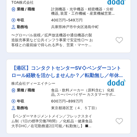
げ支援、プロセス管理 ■所属長より 本ポジショ
127日
TOA株式会社
し、一緒に前進してくれる人を求めています ■ミ
ンは、クライアント対応、病院スタッフのマネジ
ッション ・お客様に快適に当社のシステムをご利
業種 / 職種
計測機器・光学機器・精密機器・分析
メントなど、人とのコミュニケーションが多く発
用頂けるお手伝いをする事で、当社が最も重視す
機器
,
装置・工作機械・産業機械営業
生する業務内容です。個人での業務よりも、チー
る「お客様自身が自律自走できる状況を作り出
（国内） カスタマーサポート・ユーザ
ムで目標を達成することや課題に対応すること
年収
400万円
~
549万円
ーサポート・オペレータ
し、顧客満足度を高める事」を目的とした業務で
に、やりがいや達成感を覚える方を歓迎いたしま
勤務地
兵庫県神戸市中央区港島中町
す。 ・また、お客様への応対業務だけで完結する
す。全社員がより働きやすい職場環境の実現を目
のではなく、お客様のお声を分かりやすい資料や
指し、一丸となって取り組んでおります。ぜひそ
〜グローバル規模／拡声放送機器や通信機器の製
コンテンツへと反映し、当社製品へのご意見を社
の一員として、私たちと一緒に取り組んでいただ
造販売事業など公共インフラ事業で安定性◎〜 お
内プロダクトチームと連携して、サービス品質の
けますと幸いです。を支える、そんな「誇りある
客様との最前線で得られる声を、営業・マーケテ
更なる向上に繋げる事を期待しております。 ■業
仕事」に、ぜひ一緒に挑戦しましょう。 ■当社に
ィング・商品企画へとつなぐ部署で受電応対業務
務内容 ■ユーザーサポート（チャット・電話・メ
ついて： 当社は以下領域で全国30,000名以上の
を中心に、顧客接点業務および顧客情報の管理・
ール対応） ユーザーの「わからない」「困った」
社員が活躍しています。 医療事業：受付、会計、
活用を担当いただきます。 ■業務内容： ・お客
に寄り添いながら、チャット・電話・メールを通
診療報酬請求業務等の受託・人材派遣 介護事業：
様相談センターにおける受電応対業務／メール対
じてスピーディかつ丁寧に問題解決を行います。
【港区】コンタクトセンターSV◇ベンダーコント
自立支援と地域トータルケアを理念とした施設運
応 ・コールセンター業務全般（お問い合わせ対
例：ログイン不具合の対応、操作方法の案内、各
営 こども事業：東京都中心に66か所の認可保育
応、一次切り分け 等） ・CRMを用いた顧客情報
ロール経験を活かしませんか？／転勤無し／年休
種申請のサポート など ■サービス課題の分析・
園等を運営 変更の範囲：会社の定める業務
および対応履歴の登録・管理 ・FAQなど顧客向け
改善提案 日々寄せられるユーザーの声やデータか
122日
株式会社ディーエイチシー
コンテンツの作成・更新・メンテナンス ・お客様
ら、ユーザーが本当に求めている体験に近づける
の声（VOC）の整理、関係部門への共有 ※業務の
業種 / 職種
食品・飲料メーカー（原料含む） 化粧
ための改善を提案していただきます。 ■他部署と
習熟後は、 ・応対フローやFAQの改善 ・業務効
品
,
スーパーバイザー カスタマーサポ
の連携による顧客体験の向上 エンジニア、セール
率化に向けたデジタルツール活用 ・後輩育成やチ
ート・ユーザーサポート・オペレータ
ス、カスタマーサクセスなどと密にコミュニケー
年収
600万円
~
899万円
ーム運営のサポート など、担当領域を広げていた
ションを取り、顧客体験をより良くするための仕
勤務地
東京都港区芝（４、５丁目）
だくことを想定しています。 ★コール業務の詳細
様調整や改善プロジェクトを推進します。 ■チー
★ 受電件数：1日あたり10〜15件程度 問い合わせ
ムの仕組み化・運用設計 サポート品質向上や業務
【ベンダーマネジメントメイン／フレックスタイ
元：TOAの取引先（学校、建設関連会社、警備会
効率化に向けて、マニュアル整備、オペレーショ
ム制（1日の標準労働7時間）／化粧品・健康食品
社、管理会社 等） ※BtoBの問い合わせが中心で
ン設計、改善施策の企画〜検証までを担います。
大手DHC／在宅勤務週2日可能／転勤無し】 ■募
す ＜主な問い合わせ内容＞ 仕様・機器の組み合
属人化しがちな対応を仕組みとして整えること
集背景 カスタマーサポートユニットは、これまで
わせに関する問い合わせ：49％ 操作／設定方法
で、チーム全体の生産性向上に貢献できます。 ■
別部署として存在していた「お客様相談」「受