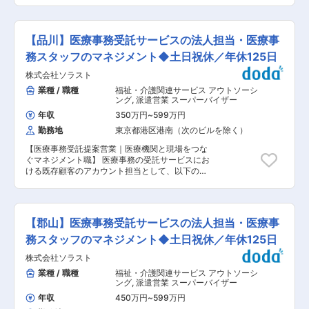
ト勉強会 など、コール業務以外も経験ができま
ライアント（医療機関）との関係性構築と折衝・
す。 ■研修体制： 研修はかなり手厚く、未経験
提案 担当する病院の事務長、医事課長、職員と信
でも安心です！ ・入社後約2週間は各チーム内の
頼関係を構築し、パートナーとして課題解決に向
教育担当がフォローに入り、不動産業界の知識や
【品川】医療事務受託サービスの法人担当・医療事
けた提案を行います。 ・病院の事務長や担当者へ
お電話のトークスクリプトのインプット、ロープ
の定期訪問を通じたニーズ、要望・課題のヒアリ
務スタッフのマネジメント◆土日祝休／年休125日
レ実施など行います。 ・その後は３〜４か月後の
ング、課題解決に向けた提案 ・業務フローの改善
独り立ちに向けてOJTが始まります。一人に一人
株式会社ソラスト
や、人員最適化の検討と提案 ・契約更新手続き、
の教育担当がつくので、都度FBをもらい、成長し
条件交渉 ◆医療事務スタッフのマネジメント 受
業種 / 職種
福祉・介護関連サービス アウトソーシ
やすい環境が整っています。 ★社員の8割が業界
託先医療機関で働くスタッフが安心して働ける環
ング
,
派遣営業 スーパーバイザー
未経験です！接客販売のみのご経験の方も多く在
境を整え、現場のマネージャーと一緒にサービス
籍しております。 ■評価制度： 半年に一度評価
年収
350万円
~
599万円
クオリティの向上に努めます。 ・現場責任者（病
のタイミングがあり、業績と仕事に対する姿勢で
勤務地
東京都港区港南（次のビルを除く）
院マネージャー、リーダー）のサポートと育成 ・
評価されます。 過去には1年でリーダーになった
面談、部署ミーティング等による適切な人員配置
方もおりますので、ご自身の裁量次第でしっかり
【医療事務受託提案営業｜医療機関と現場をつな
の調整/実行 ・労務管理、モチベーション管理、
評価される環境です。 また、カスタマーサクセス
ぐマネジメント職】 医療事務の受託サービスにお
定着率向上施策の実施 ◆収支・運営管理 ・担当
から別部署（法人担当やセールス系職種など）へ
ける既存顧客のアカウント担当として、以下の業
案件の売上・コスト管理 ・IT・DX活用による人
のチャレンジも可能です ■働き方： 9：00〜
務をご担当いただきます。 ■具体的には： ◆ク
件費最適化や運用改善の検討・提案 ・医療法規や
21：00の間での交代制シフト勤務となります。
ライアント（医療機関）との関係性構築と折衝・
コンプライアンスの遵守状況の確認・指導 ◆現場
・早番：9:00-14:30 ・遅番：13:00-21:00 ・通
提案 担当する病院の事務長、医事課長、職員と信
オペレーションの統括 ・医療事務業務全体の進行
し：9:00-20:00（※月に数回9:00-21:00のシフ
頼関係を構築し、パートナーとして課題解決に向
管理（受付、会計、診療報酬請求（レセプト）、
【郡山】医療事務受託サービスの法人担当・医療事
ト有） ※月平均総労働時間：160時間、公休9~11
けた提案を行います。 ・病院の事務長や担当者へ
電子カルテ管理等） ・トラブル・クレーム発生時
日(内4日は希望休) 変更の範囲：会社の定める業
の定期訪問を通じたニーズ、要望・課題のヒアリ
務スタッフのマネジメント◆土日祝休／年休125日
のエスカレーション対応 ・新規受託案件の立ち上
務
ング、課題解決に向けた提案 ・業務フローの改善
げ支援、プロセス管理 ■所属長より 本ポジショ
株式会社ソラスト
や、人員最適化の検討と提案 ・契約更新手続き、
ンは、クライアント対応、病院スタッフのマネジ
条件交渉 ◆医療事務スタッフのマネジメント 受
業種 / 職種
福祉・介護関連サービス アウトソーシ
メントなど、人とのコミュニケーションが多く発
託先医療機関で働くスタッフが安心して働ける環
ング
,
派遣営業 スーパーバイザー
生する業務内容です。個人での業務よりも、チー
境を整え、現場のマネージャーと一緒にサービス
ムで目標を達成することや課題に対応すること
年収
450万円
~
599万円
クオリティの向上に努めます。 ・現場責任者（病
に、やりがいや達成感を覚える方を歓迎いたしま