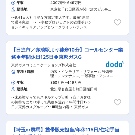
ブレットなどの販売・契約業務 ・料金プランの見
す。そこで、男女問わず様々なライフイベントを
年収
400万円
~
649万円
直し、最適サービスのご紹介 ・携帯電話、スマー
迎えてもやりがいを持って働き続けられる職場の
勤務地
東京都千代田区霞が関（次のビルを除
トフォン、タブレットなどの使い方のご説明 ・電
実現を目指す為、産育休の取得や復帰支援を積極
く）
話料金収納業務、付属品（充電器等）の販売業務
的に行っています！ ▼詳細はこちらから
〜9月1日入社可能な方限定求人です。最短1週間
・光サービスやdカード等などドコモが提供する
https://bellpark-recruit.jp/company
で選考完結！〜 〜事務プロジェクトの管理ポジシ
サービスのご提案 ・お電話での問い合わせ対応
ョン／キャリアアップとワークライフバランスの
■入社後： ・ドコモの教育研修を受講していただ
両立が叶う！総合人材サービス企業アデコグルー
きます。また、先輩社員もしっかりとサポートい
プの日本法人〜 ■選考スケジュール： ※平日日中
たしますのでご安心ください。 ■魅力： ・来店
に加え本ポジションについては一時的に以下日程
予約制の認知が広まっており、1人のスタッフが1
でも選考を行います。 平日夜間：7/29（水）〜
日に対応するお客様数は5組程度です。その為、
【日進市／赤池駅より徒歩10分】コールセンター業
8/7（金）までの8日間、18:00/19:00/20:00枠 土
残業時間は過去に比べて大幅に削減されておりま
曜日：8/1（土）10:00/11:00/12:00/13:00枠 ■具
務◆年間休日125日◆東邦ガスG
す。 ・休憩時間75分（昼休憩60分＋午後休憩15
体的な仕事内容： お客様先の事務プロジェクトに
分）も確実に取得できております。 ・シフトの希
東邦ガスコミュニケーションズ株式会社
ついて、スーパーバイザーとして以下業務をお任
望休も可能な限り反映しており、土日祝の希望休
せいたします。 ・業務運営 ・KPI管理・オペレー
業種 / 職種
内装・インテリア・リフォーム 設備管
も取得可能です。（閑散期や繁忙期に応じて調
ション ・収支管理・採用計画 ・報告書・マニュ
理・メンテナンス
,
一般事務・アシスタ
整） ・商品やサービスの契約実績などの貢献度に
アル等各種ツール作成 ・クライアント折衝 ・ス
ント カスタマーサポート・ユーザーサ
応じたインセンティブ制度もあります。dポイン
年収
350万円
~
449万円
ポート・オペレータ
タッフ教育・労務管理 等 ■ポジションの魅力ポ
トでの大幅還元など、ドコモ・dカードユーザー
勤務地
愛知県名古屋市熱田区桜田町
イント： ・【正社員雇用】総合人材サービス企業
には嬉しい支給方法もあります。 変更の範囲：会
アデコグループの日本法人にて正社員として安定
社の定める業務
〜未経験からでもスキルアップが叶う◎／お客様
した土台のもとキャリア形成することが可能 ・
の気持ちに寄り添って業務を遂行／年間休日125
【高年収】給与アップのチャンスが豊富 ・【ワー
日／東邦ガスグループ〜 ■職務内容： 東邦ガス
クライフバランス】基本的に9~17時30分勤務で
お客さまセンター（コールセンター）にて、東邦
土日休み ・【キャリアパス充実】アシスタント
ガスの契約などに関するお問い合わせ対応業務を
SVからリーダー、シニアSV、課長・部長など、
お任せします。お客さまの悩みを正しく理解し、
マネジメントサイズを拡げて成長 ・【多様なキャ
適切な返答をすることによって、お客さまの不安
リア】スタッフコーディネーター、DX推進担
【埼玉or群馬】携帯販売担当/年休115日/住宅手当
を取り除くのが一番大切な業務です。 ■業務詳
当、SVの採用担当や教育担当など幅広く活躍可能