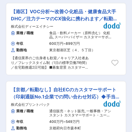
に関する問い合わせ：28％ 故障切り分け：13％
魅力 ◎ユーザーから得た洞察をもとに、セールス
注」「顧客管理」の3組織を統合し、2025年7月
接続方法：6％ 修理・部品窓口案内：4％ 部品問
やプロダクトチームと日々コミュニケーションを
に立ち上げられたばかりの新組織です。このたび
い合わせ・提案／打合せ要望・取り付け方法・線
【港区】VOC分析〜改善◇化粧品・健康食品大手
しています。 ◎ユーザーの課題解決を目指し、
は組織強化に伴う募集となります。 ■業務内容
材・コネクタに関する相談：各1％ ＜対応の特徴
Greenfile.workのサービスを改善しています。 変
業務委託ベンダーのマネジメント（トレーニング
DHC／注力テーマのCX強化に携われます／転勤無
＞ クレームや苦言は少なく、商品仕様や施工時の
更の範囲：会社の定める業務
提供、応対サポート含む） 電話、Webフォーム
設定など、技術的な問い合わせが中心です 問い合
し
株式会社ディーエイチシー
（メール）、郵便/宅配物、SNS等、各種消費者
わせ内容に応じて、 ・担当者で対応可能な内容は
向け対応チャネルの提供・管理 関係部門と連携
業種 / 職種
食品・飲料メーカー（原料含む） 化粧
その場で対応 ・詳細な内容は社員または嘱託社員
し、お客様とのエンゲージメント強化のための施
品
,
スーパーバイザー カスタマーサポ
が対応 ・専門的な内容は、開発本部・エンジニア
策を推進 コンタクトセンターに関わる品質・コン
ート・ユーザーサポート・オペレータ
リング本部など関係部署へ連携 といった形で段階
年収
600万円
~
899万円
プライアンス要件の遵守 業務プロセスの見直し・
的に対応します。 ★このポジションの特徴・魅力
勤務地
東京都港区芝（４、５丁目）
提案・実行 CX向上プロジェクトの推進 お客様の
★ ・DX本部所属として、顧客対応を「業務」で
声の傾向・インサイトの抽出とレポート作成 その
はなく「価値」に変えていく立ち位置 ・
【通信業界のご出身者も歓迎／キャリア入社者あ
他関連業務全般 ■組織構成 カスタマーサポート
CRM（Salesforce）やMicrosoft 365、生成AIな
り／フレックスタイム制（1日の標準労働7時間）
ユニットの配下に、オペレーショングループと
どのデジタルツールを活用した業務改善に関われ
／在宅勤務週2日可能】 ■募集背景 カスタマーサ
CSプロフェッショナルグループが存在します。
る環境 ・顧客の声を起点に、営業・マーケティン
ポートユニットは、これまで別部署として存在し
本ポジションは「オペレーショングループ」の配
グ・商品企画とつながる横断的な役割 ・将来的に
ていた「お客様相談」「受注」「顧客管理」の3
下にある「センタサポートチーム」への配属予定
は、チームリーダーや業務改善推進役としてのキ
組織を統合し、2025年7月に立ち上げられたばか
となります。 ■当社について： オリックスグル
ャリアも描けるポジション 変更の範囲：会社の定
りの新組織です。このたびは組織強化に伴う募集
ープ・上場子会社で、健康食品25部門でメーカー
【京都／転勤なし】自社ECのカスタマーサポート
める業務
となります。 ■業務内容 ・VOCを多角的に収
シェアNo.1を誇ります。通信販売主体の化粧品メ
集・可視化し、継続的な改善サイクルを構築・推
（印刷通販No.1企業での問い合わせ対応）◆手当厚
ーカーとして売上900億円を超えるトップクラス
進 各チャネルの声の取りまとめ、課題抽出、改善
の企業です。商品は開発から製作、受注、発送、
め
株式会社プリントパック
アクションのリード ・VOCデータをもとにした
アフターフォロー、宣伝活動に至るまでを自社で
各種レポートの作成・展開、関係部門へのインサ
業種 / 職種
通信販売・ネット販売
,
一般事務・アシ
担うことで品質の安全性の担保や低価格でのサー
イト提供 定例レポート、深掘り分析、改善提案、
スタント カスタマーサポート・ユーザ
ビス提供を実現しており、通信販売会員数は
意思決定支援 ・お客様向けFAQページの品質向上
ーサポート・オペレータ
1,623万人を突破（2025年1月現在）しておりま
年収
400万円
~
549万円
と継続的改善のリード 内容精査、追加項目提案、
す。 変更の範囲：会社の定める業務
勤務地
京都府向日市森本町
更新管理 ・その他関連業務全般 ■組織構成 カス