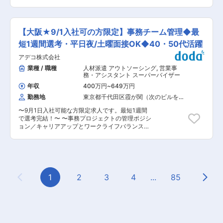
心」への期待にお応えするとともに、エネルギー
0.9%〜 ■業務内容： ・歯科医院様が利用してい
ともあります。 ※クライアントとの契約終了やイ
に留まらず、くらし周り全般について、時代のニ
るレセプトコンピュータと当社のApotool＆Boxの
レギュラーがない限り、一度、配属された店舗は
ーズに即したサービスの提供に努めてまいりま
データ連携をサポートする役割を担っていただき
変更となることはありません。 ※原則、自宅と配
す。 変更の範囲：会社の定める業務
ます。 ■業務詳細： ・Apotool&Box for Dentist
属先の直行直帰により勤務していただきます。 ■
【大阪★9/1入社可の方限定】事務チーム管理◆最
導入医院様へシステム連携関連のご案内 ・他社シ
配属場所と組織構成： 勤務先は埼玉県・群馬県内
ステムメーカー、医院様との連携日のスケジュー
短1週間選考・平日夜/土曜面接OK◆40・50代活躍
のいずれかの携帯ショップです。 入社される方の
ル調整 ・対応履歴の入力（ツール：Salesforce）
居住地とその時のクライアントからの依頼状況を
アデコ株式会社
・マニュアル整備 ■使用ツール：ChatWork、電
考慮して配属を決定します。1店舗あたりの社員
話、Salesforce、TeachMe、TeamViewer ■担当
業種 / 職種
人材派遣 アウトソーシング
,
営業事
数は4、5名、派遣スタッフの人数はおよそ3、4
製品：Apotool & Box for
務・アシスタント スーパーバイザー
名です。 ■入社後について： 入社した後、OJT
Dentist（https://apotool.jp/） ・歯科医院におけ
期間を設け、先輩社員のもとで実際の業務を行い
年収
400万円
~
649万円
る予約管理など基本的な機能から、業界では革新
ながら、仕事の流れを覚えていただきます。 ■働
勤務地
東京都千代田区霞が関（次のビルを除
的な医療者同士の相談プラットフォームなどを搭
き方： ・実際の時間外労働：月平均5時間以下 ・
く）
載するシステムです。紙ベースの業務フローから
年間休日：115日 ・シフト制により月9日の休み
〜9月1日入社可能な方限定求人です。最短1週間
IT化を検討しているお客様は多く、その中でも同
を取得していただきます。なお、土日は基本的に
で選考完結！〜 〜事務プロジェクトの管理ポジシ
システムはクラウド型のため、初期費用やスピー
勤務日となりますので、ご注意の上、応募をお願
ョン／キャリアアップとワークライフバランスの
ド感で興味を持って頂けることが多いのが特徴で
いいたします。 変更の範囲：会社の定める業務
両立が叶う！総合人材サービス企業アデコグルー
す。 ■当社について： ・当社は、歯科医院にお
プの日本法人〜 ■選考スケジュール： ※平日日中
ける患者様の予約や治療管理を行うSaaSシステ
に加え本ポジションについては一時的に以下日程
ム「Apotool＆Box」などを自社開発しているITベ
でも選考を行います。 平日夜間：7/29（水）〜
ンチャーです。 ・単純な予約管理・業務管理だけ
8/7（金）までの8日間、18:00/19:00/20:00枠 土
に留まらず、口腔内写真やレントゲンデータの管
曜日：8/1（土）10:00/11:00/12:00/13:00枠 ■具
1
2
3
4
...
85
理、診察券アプリとの連携も可能な高品質なシス
Previous Page
Next
体的な仕事内容： お客様先の事務プロジェクトに
テムで、導入件数は全国3,500以上。顧客満足度
ついて、スーパーバイザーとして以下業務をお任
は98％・解約率1％前後という実績を誇っていま
せいたします。 ・業務運営 ・KPI管理・オペレー
す。 ・クラウドシステムで一元管理を行う事で、
ション ・収支管理・採用計画 ・報告書・マニュ
患者様と歯科医院のコミュニケーションを活発化
アル等各種ツール作成 ・クライアント折衝 ・ス
し、「治療が必要になる前に、定期的に歯科医院
タッフ教育・労務管理 等 ■ポジションの魅力ポ