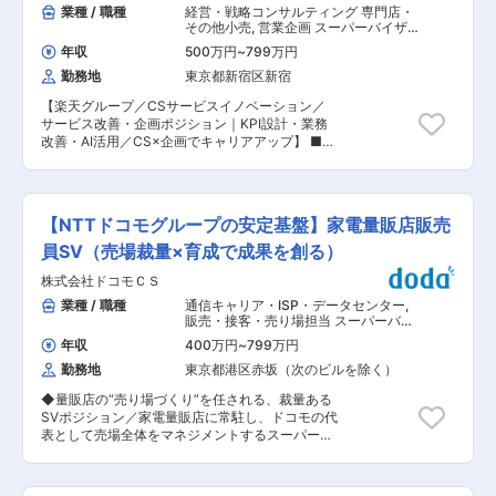
ただきます。※配送は別の担当が行います ■業務
業種 / 職種
経営・戦略コンサルティング 専門店・
詳細 ・ECサイトでの受注対応および電話注文の
その他小売
,
営業企画 スーパーバイザ
対応 ・各ステークホルダー（注文者、弁当製造会
ー
年収
500万円
~
799万円
社、配送会社）との調整および交渉 ■組織体制
勤務地
東京都新宿区新宿
部長1名、次長1名、サブマネージャー3名、一般
社員2名、アルバイトスタッフ数名 ■ポジション
【楽天グループ／CSサービスイノベーション／
の魅力 ◎注文者、弁当製造会社、配送会社など複
サービス改善・企画ポジション｜KPI設計・業務
数のステークホルダーとのやり取りが主な業務内
改善・AI活用／CS×企画でキャリアアップ】 ■部
容となります。具体的には、調整、交渉、報告な
署のミッション CS部は、コミュニケーションセ
ど多岐にわたるコミュニケーションを含みます。
ンターを通じて「最高の顧客体験」と「オペレー
◎このポジションは、社内外問わずコミュニケー
ショナルエクセレンス」を実現することをミッシ
ションスキルを必要とする方にマッチしやすいで
ョンとしています。 今回募集するCSサービスイ
す。これまでの経験を活かし、コミュニケーショ
【NTTドコモグループの安定基盤】家電量販店販売
ノベーション課は、楽天モバイルのサービス全般
ンスキルを一層伸ばすことができます。 ◎当社内
における顧客満足度向上の主導部門です。 リリー
員SV（売場裁量×育成で成果を創る）
でジョブローテーションを通じて他の業務にもチ
ス前の要件定義・開発起案から、リリース後の
ャレンジできる機会もございます。 ■キャリアパ
株式会社ドコモＣＳ
VOC分析・改善提案まで、上流から下流まで一貫
ス 入社後（1年〜3年）のキャリアパス例※本人の
して関わり、顕在課題／潜在課題の解消に取り組
業種 / 職種
通信キャリア・ISP・データセンター
,
適性や意向を考慮します。 （1）一般社員→サブ
む組織です。 ■業務内容 サービス運用改善およ
販売・接客・売り場担当 スーパーバイ
マネージャー （2）一般社員→他部署へ異動（一
び業務効率化を中心に、サービス品質の向上を推
ザー
般社員）→他部署サブマネージャー ■当社につい
年収
400万円
~
799万円
進いただきます。 ・KPIの設計・定義更新、モニ
て お弁当サプライヤー（メーカー）と消費者をつ
勤務地
東京都港区赤坂（次のビルを除く）
タリング、およびパフォーマンス管理と改善 ・業
なぐ、オフライン（店舗）・オンライン（ECサイ
務改善におけるプロセス設計、進捗管理、結果分
ト）のプラットフォームを運営。上場企業を中心
◆量販店の“売り場づくり”を任される、裁量ある
析 ・新規業務の企画および改善活動のロードマッ
に500社以上の導入実績のあるオフィスの空きス
SVポジション／家電量販店に常駐し、ドコモの代
プの作成と進捗管理 ・標準業務手順（SOP）の作
ペースを活用したお弁当社食サービス「社食
表として売場全体をマネジメントするスーパーバ
成・整備・更新 ・ナレッジ・FAQなどサポートコ
DELI」、法人・団体向けに会議・イベント・研修
イザー／単なる販売支援ではなく、「人・売場・
ンテンツの作成・整備、および活用促進 ・トレー
などで活用されている日本最大級のお弁当デリバ
施策」を動かし、成果を生み出す役割を担ってい
ニングプログラムの作成 ・エスカレーション運用
リーECサイト「お弁当デリ」、都内の大型オフィ
ただきます◆ ＼こんな方におすすめ／ ◎現在、
（基準設計、ハンドリング、再発防止策の策定と