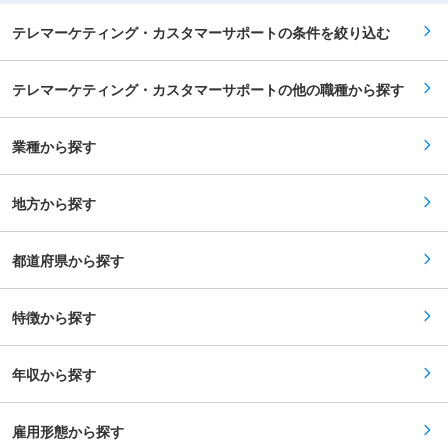
に通うのが当たり前」な社会の実現を通じ、日本
イント： ・【正社員雇用】総合人材サービス企業
人の健康寿命伸長を目指しています。 変更の範
アデコグループの日本法人にて正社員として安定
テレマーケティング・カスタマーサポートの条件を絞り込む
囲：会社の定める業務
した土台のもとキャリア形成することが可能 ・
【高年収】給与アップのチャンスが豊富 ・【ワー
クライフバランス】基本的に9~17時30分勤務で
テレマーケティング・カスタマーサポートの他の職種から探す
土日休み ・【キャリアパス充実】アシスタント
SVからリーダー、シニアSV、課長・部長など、
マネジメントサイズを拡げて成長 ・【多様なキャ
リア】スタッフコーディネーター、DX推進担
業種から探す
当、SVの採用担当や教育担当など幅広く活躍可能
・【研修体制充実】1年目から移動を推進してく
れる企業文化 ■キャリアパス： リーダーSV、シ
地方から探す
ニアSVなどとキャリアアップが可能です。他にも
スタッフコーディネーター、DX推進担当、SVの
採用担当や教育担当など、縦にも横にもキャリア
を拡げることができます！ ■企業魅力 ☆当社は
都道府県から探す
世界規模での総合人材サービス企業アデコグルー
プの日本法人であり、グローバルリーダーとして
信頼される企業です。 本部のスイスから60を超
特徴から探す
える国と地域に広がり、グループ全体で10万社を
超えるクライアントの活躍を支えています。 今回
の官公庁案件では＜年金、コロナ、東電、市役所
の選挙問い合わせ、万博交通問い合わせの集計な
年収から探す
ど＞さまざまなプロジェクトマネジメント業務全
般を行います☆ 変更の範囲：会社の定める業務
雇用形態から探す