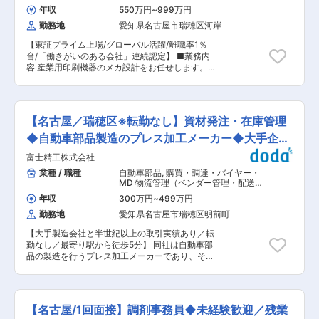
推進いただきます。将来的にはマネジャーまたは
ネットワーク機器・複写機・プリンタ
,
張（社用車移動／公共交通機関移動）※月1回程度
年収
550万円
~
999万円
工程設計・工法開発・工程改善・
プロフェッショナルとして事業を牽引していただ
もございます。またフレックスタイム制も導入し
IE（機械・金属加工） 工程設計・工法
勤務地
愛知県名古屋市瑞穂区河岸
きます。 ■職場環境 ・ブラザーの将来を支える
ているため、柔軟な働き方が可能です。 ■同社の
開発・工程改善・IE（その他）
産業印刷分野に取り組んでおり、モチベーション
特徴：特に需要の大きい浸炭処理装置の分野で
【東証プライム上場/グローバル活躍/離職率1％
高く業務に邁進しています。 ・多くの技術分野で
は、国内でもトップクラスの実績を誇っていま
台/「働きがいのある会社」連続認定】 ■業務内
経験を積んできた人々が自律的に協力しながら開
す。近年では、汎用品だけでなく、お客様のニー
容 産業用印刷機器のメカ設計をお任せします。
発しています。 ・海外出張や海外とのＷｅｂ会議
ズを見据えた新製品開発に注力しており、従来の
仕様検討・技術開発・製品開発・新製品立上げな
も頻繁で、海外が身近な職場です。 ・20代・30
バッチ炉と同じスペースで生産性を3倍に向上さ
ど、幅広い範囲の業務内容に従事いただきます。
代中心のチームであり、多くの経験者採用入社が
せた小型連続炉や、部品用連続窒化炉、省エネル
将来的には、製品の設計開発や評価・海外工場で
活躍しています ■働く環境 ・完全週休二日制 ・
ギーを実現した次世代型減圧浸炭炉など、お客様
の部品および製品立上げ・海外の企画販売部門と
残業時間：20H/月程度 ・在宅勤務可 ・海外出張
【名古屋／瑞穂区※転勤なし】資材発注・在庫管理
の生産現場における課題を解決する高機能製品の
の合意形成など多岐にわたる技術・経験を獲得で
あり：年間1〜2回、欧州（イギリス・スイスな
開発によって、競争力を高めています。
きるポジションです。 ■業務の特徴 ブラザーグ
◆自動車部品製造のプレス加工メーカー◆大手企業
ど）へ1週間程/回 ・希望者は1−3か月の長期で欧
ループビジョン「At your side 2030」実現に向け
州などへトレーニーとして行くことも可能です ■
取引有り
富士精工株式会社
成長領域事業である産業用領域・ドミノ事業。 若
当社の魅力 ＜中途入社多数活躍＞ 中途入社の方
い部門のため、新しいことにチャレンジしたり、
業種 / 職種
自動車部品
,
購買・調達・バイヤー・
の多くが感じた良い点は“社内決裁の速さ”。やり
自分自信で提案しやり方を決めることができま
MD 物流管理（ベンダー管理・配送管
たい事が尊重され、自由でフラットな社風、実際
す。海外とのやりとりも頻繁にあるため、多様な
理・受発注管理など）
に裁量権を持って業務に関われている証拠です。
年収
300万円
~
499万円
経験と成長ができます。 ■職場環境 ・海外出
＜グローバル展開＞ 100年の歴史の中で、情報通
勤務地
愛知県名古屋市瑞穂区明前町
張：1-2週間程度の出張が年間2-3回程度 ・20
信機器から産業機器、工作機械に至るまで幅広く
代、30代を中心とし経験者採用入社も多く多様な
事業を展開。海外生産比率は90％、海外売上比率
【大手製造会社と半世紀以上の取引実績あり／転
チームで和気藹々と開発しています。技術レベル
は80％にのぼり“brother”の名は世界的ブランド
勤なし／最寄り駅から徒歩5分】 同社は自動車部
の高いプロフェッショナルが多い職場で新規技術
力を有しています。 ＜確かな技術力＞ 産業・工
品の製造を行うプレス加工メーカーであり、その
を積極的に取り入れ、難易度の高い技術開発に挑
作機械分野では世界的に高シェアを誇る製品を多
安定した技術力と信頼から、アイシンやブラザー
戦しています。 ■数字で見るブラザー
数開発しており、精密制御による機敏な動作が強
工業等、大手企業と長年の付き合いがございま
brother.co.jp/corporate/bil/recruit/fresh/questionnaire/
み。「機器サイズを絞り開発資源を集中」し、
す。 今回、生産の安定供給を維持・向上させてい
■当社の魅力 <中途入社者多数活躍> 中途入社の
「機電一体開発」をすることで、一貫してNC装
くため、資材発注と在庫管理業務をご担当いただ
方の多くが入社後感じた良い点は“社内決裁の速
【名古屋/1回面接】調剤事務員◆未経験歓迎／残業
置の自社開発に拘り、きめ細かな制御が可能な機
きます。 ■業務内容： ・部品ごとに異なる鋼材
さ”。手を挙げればやりたい事が尊重され、自由