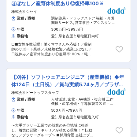
器を開発し高いシェアを獲得しています。 変更の
（材質・厚み・サイズ）の発注業務／生産計画や
ほぼなし／産育休制度あり◎復帰率100％
でフラットな社風、実際に裁量権を持って業務に
範囲：会社の定める業務
在庫状況、設備稼働状況、客先からの注文変動を
関われている証拠と言えます。 <グローバル展開
株式会社シセイ
加味した資材手配 ・納品、仕入データの確認、入
> 100年の歴史の中、情報通信機器から産業機
力／工場各工程との連携による仕掛品の把握と生
業種 / 職種
調剤薬局・ドラッグストア 福祉・介護
器、工作機械に至るまで幅広く事業を展開。海外
産支援／生産部門と連携した在庫適正化と発注の
関連サービス
,
営業事務・アシスタント
生産比率は90％、海外売上比率は80％にのぼり“
最適化 ■本ポジションについて： ・資材が欠け
一般事務・アシスタント
brother ”の名は世界的ブランド力を有していま
年収
300万円
~
399万円
れば生産ラインが止まり、供給遅延につながるた
す。 <確かな技術力> 産業・工作機械分野では世
勤務地
愛知県名古屋市瑞穂区日向町
め、タイミングと精度、社内各部署との綿密なコ
界的に高シェアを誇る製品を多数開発しており、
ミュニケーションと状況を先読みする力が求めら
精密制御による機敏な動作が強み。「機器サイズ
□■女性多数活躍！働くママさんを応援！／薬剤
れる業務です。 ・フォークリフト免許のある方で
を絞り開発資源を集中」し「機電一体開発」をす
師のサポート業務／未経験歓迎／残業ほぼなし／
あれば材料を運ぶことなど現場の補助をお願いす
ることで、一貫してNC装置の自社開発に拘り、
日祝休み／産育休制度あり◎復帰率100％／職場
ることがございます。 ■入社時について： ・同
きめ細かな制御が可能な機器を開発し高いシェア
復帰におすすめ／1回面接／WEB面接可能■□ ■
ポジションは現在スタッフ1名（60代）が担当し
を獲得しています。 変更の範囲：会社の定める業
業務概要： 名古屋市内の調剤薬局で活躍頂く薬剤
ています。入社時はOJTにより業務を覚えていた
務
師サポート職の募集を行います。入社後、所属店
だきます。業界未経験の方であっても、材質や品
舗に配属されOJTで業務を覚えていただきます。
番などから丁寧に教えます。 ・工場が隣接してい
【刈谷】ソフトウェアエンジニア（産業機械）◆年
※希望の店舗で配属が可能です。 ▼具体的には…
ますので、PC作業だけでなく、実際に工場へ足
（1）受付：処方箋を受け取り、内容を確認。初
休124日（土日祝）／賞与実績5.74ヶ月／ブラザー
を運び、現物を確認することも大切です。70年の
めての患者様には必要書類の記入を依頼し、情報
歴史で培った技術力と信頼ある顧客基盤を持つ老
G
株式会社ビートップスタッフ
システムに登録 （2）保険請求業務：患者様の保
舗メーカーで生産現場を支える重要なポジション
険情報を確認し、保険請求の手続きを行います。
業種 / 職種
人材派遣
,
家電・AV機器・複合機 工作
として、安定したキャリアを築いていただけま
レセプトの作成・送信業務 （3）調剤補助：薬の
機械・産業機械・半導体製造装置・産
す。 ■特徴： ・取扱製品は自動車ドアロック関
ピッキング・ラベル張り・薬袋の準備・在庫管
業用ロボット
係部品（ドアロックベース、ブラケット、ストラ
年収
500万円
~
799万円
理・発注業務 （4）会計：患者様へ保険適用後の
イカ等）自動車メカトロニクス用部品（ECU、セ
勤務地
愛知県名古屋市瑞穂区塩入町
金額をお知らせし、服用方法や注意点の確認 ■業
ンサ、アクチュエータ等関連部品）自動車シート
務の特徴： ◇1日50名程の患者様のご対応があり
関係部品（シートフレーム、バーチカルギヤ等）
〜大手ブラザー工業での就業のみ◎地域に根差
ます。電話での患者様からの相談や、老人ホーム
家庭用産業機器部品（編機、ミシン等関連部品）
し、着実に経験・キャリアが積める環境！＊転勤
からの薬の依頼にも対応し、6名〜15名の店舗ス
等です。 ・自動車のドアロックやシート関連部
なし／ブラザーグループ〜 ■採用背景 当社はブ