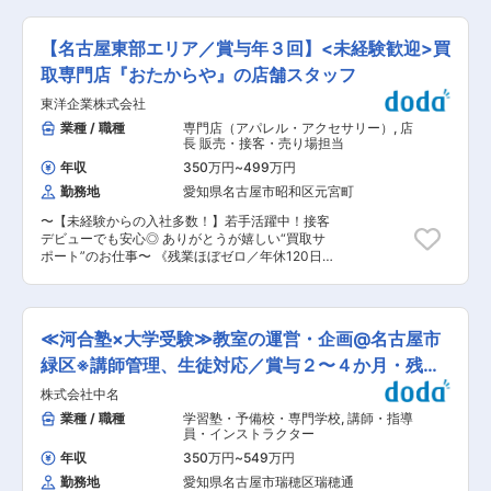
て安心して長期就業ができる環境でがあります。
同社の担当が仕入れた中古物件のリノベーション
企画を、設計や施工と共に考え、完成したものを
【名古屋東部エリア／賞与年３回】<未経験歓迎>買
販売します。その土地の特徴やトレンドを元に考
えるため、マーケティングも学ぶことができるポ
取専門店『おたからや』の店舗スタッフ
ジションです。興味を持った個人の方に販売する
東洋企業株式会社
以外にも、サイトへの掲載、不動産屋への販売依
頼など、個人法人問わず携わります。反響営業や
業種 / 職種
専門店（アパレル・アクセサリー）
,
店
口コミでの案内がほとんどのため、飛び込み営業
長 販売・接客・売り場担当
等の開拓営業はありません。チームで約10件の物
年収
350万円
~
499万円
件を常時動かします。一つの物件の仕入れから販
勤務地
愛知県名古屋市昭和区元宮町
売まで、平均で6か月ほどかかります。また、グ
ループで仕入れ～販売を一貫して行っています。
〜【未経験からの入社多数！】若手活躍中！接客
入社後は約1年のOJTを行い、リノベーションの
デビューでも安心◎ ありがとうが嬉しい“買取サ
企画立案と販売を覚えます。その後、要望や適性
ポート”のお仕事〜 《残業ほぼゼロ／年休120日
に応じて、オーダーを受注してリノベを行う案件
／残業3h程度／賞与年3回／年収500万円以上も
にも携わります。営業担当は同社に2名、グルー
可能》 ■業務内容 買取専門店『おたからや』の
プ会社全体でも3名のみのため、頑張り次第では
店舗スタッフとして、来店されたお客様に対して
役職につくことができます。 【具体的な業務内
ブランド品・貴金属・骨とう品・着物などの査定
容】 ■顧客対応 ■商品紹介 ■資料作成 ■契約手
≪河合塾×大学受験≫教室の運営・企画@名古屋市
サポートと買取案内 をお任せします。 ※査定はす
続きなど 【担当者コメント】 基本的に水曜と他
べて本部が担当するため、知識ゼロ・未経験から
緑区※講師管理、生徒対応／賞与２〜４か月・残業
の曜日に1日休みを取るシフト制で、柔軟に組む
ご活躍いただけます！ ■お仕事の流れはシンプル
ことができ、都合を加味して土日の片方を休みに
10H
株式会社中名
です！ （1） 商品をスマホで撮影 （2） 専用シス
することも可能です。職種の異なるメンバーとチ
テムで本部へ送信 （3） 届いた査定金額をお客様
業種 / 職種
学習塾・予備校・専門学校
,
講師・指導
ームになり、1つの目標を追いかけていくため、
にご案内 （4） データ入力／梱包・発送など ◎1
員・インストラクター
個々の評価ではなくチーム内の働きぶりを評価す
日の対応は 3〜5組でバタつかず丁寧な対応がで
企業です。
年収
350万円
~
549万円
きます。 ◎無理な提案・飛び込み営業は一切ナ
勤務地
愛知県名古屋市瑞穂区瑞穂通
シ！ ■勤務地 ご希望を伺い、愛知県内店舗のい