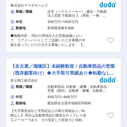
ます。また当社がビジョンに掲げるカーボンニュ
析して対策を打ち、うまくいった時にモノづくり
株式会社ヤマダホームズ
ートラルに向け、LNGなどのガス燃焼炉に対して
の楽しさを味わえる仕事です。開発が成功した時
水素やアンモニアなどへの燃料転換技術の構築、
業種 / 職種
住宅（ハウスメーカー）
,
建設・不動産
には事業化までのより大きな仕事にも携わってい
化石燃料由来のCO2のCCU／CCSのグループ内
法人営業 不動産仕入（用地・一棟・区
ただきます。 ■活かせる／身につくスキル 【活
実証・適用のプロジェクトも推進しており、これ
分）
かせるスキル】 ・積層セラミック技術（セラミッ
年収
350万円
~
1000万円
ら新規技術を構築するために、何事にも興味を持
クスコンデンサー、セラミックスパッケージ） ・
勤務地
群馬県高崎市栄町
ち、積極的に未来を切り開ける仲間を募集してい
テープ成形 ・スラリー、ペースト設計/分散技術
ます。 ■職務の概要 セラミックス製造に必須な
・焼成、メタライズ技術 【身につくスキル】 ・
■職務内容： 同社の用地仕入れ営業組織におい
焼成工程を担う焼成炉において、水素・アンモニ
各種セラミック製品製造技術 （成形、乾燥、焼
て、コアメンバーとしてご活躍いただき事業の中
アなどへの燃料転換技術の構築や、排ガスに含ま
成） ・技術開発のプロジェクトマネジメント力
核を担っていただける方を募集いたします。 【業
れるCO2のCCU／CCSのグループ内実証・適用
■職場の雰囲気 専門技術を武器に全事業を支援す
務内容】 分譲住宅の企画営業（土地の仕入れから
を目指したプロジェクトを推進しており、常に最
る精鋭チームです。各自が開発テーマと技術裁量
分譲住宅の企画・販売まで一貫して担当いただき
新の技術動向に触れることができます。またカー
を持ち、業務に打ち込むことができる環境です。
ます） （業務の流れ） 1）土地情報の収集 2）物
ボンニュートラルに資する業務内容であり、やり
上下の分け隔てなく、思ったことを率直に言い合
件精査 3）土地の仕入れ 4）住宅の企画 5）価格
がいを感じられる仕事です。 ■業務の詳細 ・水
【名古屋／瑞穂区】未経験歓迎！自動車部品の営業
える職場です。また、20〜30代前半の若手技術
設定・販売戦略の企画 ■分業制： 設計・施工管
素・アンモニア燃焼用のバーナ及び炉の開発（制
者が多く活躍していることも特徴です。 変更の範
理は部内に専門の担当者が行いますので自身の業
（既存顧客向け）◆大手取引実績あり◆転勤なし◆
御技術構築含む） ・炉の排ガス由来のCO2回収・
囲：全ての業務への配置転換あり
務に専念できる環境が整っております。 ■ノル
利用技術の探索、技術構築及び社内実証（熱マネ
土日休み
富士精工株式会社
マ・インセンティブについて： 個人単位のノルマ
ージメント含） ・電気炉の革新省エネ技術の探索
はございませんが、目標設定はございます。目標
業種 / 職種
自動車部品
,
自動車・建機・自動車部品
及び社内実証 ・社内向け焼成炉の設備投資の実行
の達成度に応じて昇格降格などの待遇がありま
営業（国内） 自動車・建機・自動車部
−各事業部の要望（仕様）に合った焼成設備の基
す。 インセンティブは粗利に対して発生する制度
品営業（海外）
本・詳細設計 −製作、工事の管理・取り纏め −試
年収
300万円
~
499万円
となっており、上限の設定がございませんので、
運転調整および事業部への引渡し ・NGK窯技術
勤務地
愛知県名古屋市瑞穂区明前町
やればやるだけ評価される環境です。 ■就業環
の蓄積／伝承および技術情報の整理 ■職務の特色
境： シフト制の導入により、ワークライフバラン
セラミックス製造に必須な焼成工程を担う焼成炉
【大手製造会社と半世紀以上の取引実績あり／転
スを重視した柔軟な働き方が可能です。またノー
において、水素・アンモニアなどへの燃料転換技
勤なし】 同社は自動車部品の製造を行うプレス加
残業DAYを設定し、残業削減・労働環境の改善に
術の構築や、排ガスに含まれるCO2のCCU／
工メーカーであり、その安定した技術力と信頼か
取り組んでおりプライベートの時間も確保しつつ
CCSのグループ内実証・適用を目指したプロジェ
ら、アイシンやブラザー工業等、大手企業と長年
ご就業頂けます。その結果、月平均残業時間は10