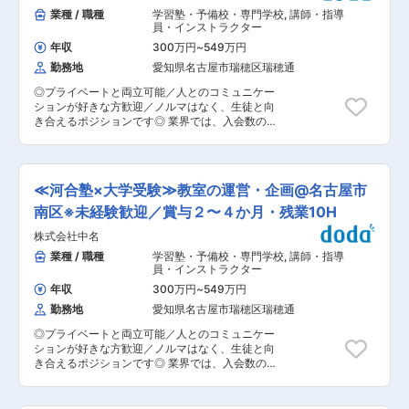
イトがおり、日々の業務をサポートしてくれま
ロジェクト 業界・技術領域ともに幅があり、一貫
業種 / 職種
学習塾・予備校・専門学校
,
講師・指導
す。高校時代に河合塾マナビスに通っていた大学
したシステム構築経験を積むことができます。 ＜
員・インストラクター
生が多数。そのマネジメントや教育を担当しま
案件先について＞ 案件先は基本的に名古屋市内。
す。 ■特徴・魅力： ・受験に合格させることは
年収
300万円
~
549万円
長年取引のあるSIerが中心のため、現場環境や関
もちろん、生徒ひとりひとりに寄り添ったサポー
勤務地
愛知県名古屋市瑞穂区瑞穂通
係性も安定しています。 必ず複数名でのチーム常
トをすることで、子供たちの夢や人生に携われる
駐となるため、相談しやすく安心して業務に取り
仕事です。 ・シフト次第では土日休みも可能！残
◎プライベートと両立可能／人とのコミュニケー
組めます。 ■キャリアパス： エンジニアとして
業時間も繁忙期(3月、8月、12月)を除き、月平均
ションが好きな方歓迎／ノルマはなく、生徒と向
のキャリアは、 ・マネジメント志向 ・技術エキ
10時間以下かつ週休2日制です。プライベートも
き合えるポジションです◎ 業界では、入会数の目
スパート志向 いずれも選択可能。本人の志向を尊
充実させながら働くことができます。 ・教室長
標やノルマ等があり、短期で離職されてしまう方
重し、定期的な面談を通じてキャリア形成を支援
（校舎長）をサポートするアドバイザーからスタ
も多いですが、同社ではそういったノルマを設け
します。 ■入社後の流れ： 入社後は先輩エンジ
ートして、知識やノウハウを身に付けながら教室
ていないため、目の前の生徒に向き合える環境が
ニアと同じチームでプロジェクトに参画。 OJTを
長（校舎長）やブロック長などステップアップを
備わっております。 ■業務詳細： 講師ではない
通じて業務理解を深めながら、徐々に担当範囲を
≪河合塾×大学受験≫教室の運営・企画@名古屋市
目指せます！ 変更の範囲：会社の定める業務
ため、授業を担当することはありません。校舎ご
広げていきます。 「一社で長く働きたい」方を歓
とに裁量が与えられているため、自分の意見を反
南区※未経験歓迎／賞与２〜４か月・残業10H
迎する環境です。 ■魅力ポイント： ◎上流工程を
映させながら運営することができます。 ■身につ
目指せる環境！ 当社は客先の案件だけではなくグ
株式会社中名
くスキル： 生徒との面談や従業員のマネジメント
ループ会社からの直請け受託案件にも参画をして
通して、提案力、ヒアリング力、関係性構築力を
業種 / 職種
学習塾・予備校・専門学校
,
講師・指導
いるため上流工程から参画できる環境となってい
身に着けることができるため成長できる環境で
員・インストラクター
ます。 ◎中長期的に働ける環境・制度！ 副業可：
す。 1年目は覚えることもあり大変な部分もあり
本業に加えて副業での勤務をいただくことも可能
年収
300万円
~
549万円
ますが、生徒の成長に携わることが出来るところ
です ご自身のやられたいことを後押しする社風で
勤務地
愛知県名古屋市瑞穂区瑞穂通
が醍醐味です。 ■入社後の流れ まずは新瑞橋校
す スキルアップ： 業務に必要資格の教材補助・
舎にて河合塾マナビスの研修を受けていただきま
受検費負担やeラーニングも導入しておりますの
◎プライベートと両立可能／人とのコミュニケー
す。その後は各校舎へ配属。OJTで先輩から業務
でご希望に合わせて活用いただきスキルアップに
ションが好きな方歓迎／ノルマはなく、生徒と向
の流れなどを学びます。教育体制が整っており、
生かしていただくことが可能です。 働き方： 産
き合えるポジションです◎ 業界では、入会数の目
個々に合わせてじっくりと育成します。 ＜お仕事
休 / 育休（男性社員も希望者100%取得）など取
標やノルマ等があり、短期で離職されてしまう方
内容＞ 入塾相談や塾生との面談がメインとしてお
得実績があります。 会社の上層部も制度活用して
も多いですが、同社ではそういったノルマを設け
任せしたいことになります。 ・生徒のサポート
おり、活用が根付いています。 また残業時間も
ていないため、目の前の生徒に向き合える環境が