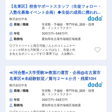
授業のプログラム作成、学習の進捗状況のチェッ
8.5hほどとなっているため残業を抑えつつ働くこ
備わっております。 ■業務詳細： 講師ではない
クだけでなく、学習方法や進路、志望校対策、高
【名東区】校舎サポートスタッフ（生徒フォロー・
とが可能です。 変更の範囲：会社の定める業務
ため、授業を担当することはありません。校舎ご
校生活など、さまざまな相談に乗ります。 ・アシ
とに裁量が与えられているため、自分の意見を反
入塾生募集イベント企画）◆生徒の成長に携われま
スタントアドバイザー（大学生アルバイト）のマ
映させながら運営することができます。 ■身につ
ネジメント 各校舎には10〜15名の大学生アルバ
す◆
株式会社中名
くスキル： 生徒との面談や従業員のマネジメント
イトがおり、日々の業務をサポートしてくれま
通して、提案力、ヒアリング力、関係性構築力を
業種 / 職種
学習塾・予備校・専門学校
,
講師・指導
す。高校時代に河合塾マナビスに通っていた大学
身に着けることができるため成長できる環境で
員・インストラクター
生が多数。そのマネジメントや教育を担当しま
す。 1年目は覚えることもあり大変な部分もあり
す。 ■特徴・魅力： ・受験に合格させることは
年収
300万円
~
549万円
ますが、生徒の成長に携わることが出来るところ
もちろん、生徒ひとりひとりに寄り添ったサポー
勤務地
愛知県名古屋市瑞穂区瑞穂通
が醍醐味です。 ■入社後の流れ まずは新瑞橋校
トをすることで、子供たちの夢や人生に携われる
舎にて河合塾マナビスの研修を受けていただきま
仕事です。 ・シフト次第では土日休みも可能！残
◎プライベートと両立可能／人とのコミュニケー
す。その後は各校舎へ配属。OJTで先輩から業務
業時間も繁忙期(3月、8月、12月)を除き、月平均
ションが好きな方歓迎／ノルマはなく、生徒と向
の流れなどを学びます。教育体制が整っており、
10時間以下かつ週休2日制です。プライベートも
き合えるポジションです◎ 業界では、入会数の目
個々に合わせてじっくりと育成します。 ＜お仕事
充実させながら働くことができます。 ・教室長
標やノルマ等があり、短期で離職されてしまう方
内容＞ 入塾相談や塾生との面談がメインとしてお
（校舎長）をサポートするアドバイザーからスタ
も多いですが、同社ではそういったノルマを設け
任せしたいことになります。 ・生徒のサポート
ートして、知識やノウハウを身に付けながら教室
ていないため、目の前の生徒に向き合える環境が
授業のプログラム作成、学習の進捗状況のチェッ
長（校舎長）やブロック長などステップアップを
備わっております。 ■業務詳細： 講師ではない
クだけでなく、学習方法や進路、志望校対策、高
≪河合塾×大学受験≫教室の運営・企画@名古屋市
目指せます！ ■配属先情報： 各校舎に社員2名ず
ため、授業を担当することはありません。校舎ご
校生活など、さまざまな相談に乗ります。 ・アシ
つ配属（内1名は校舎長） 変更の範囲：会社の定
とに裁量が与えられているため、自分の意見を反
名東区※未経験歓迎／賞与２〜４か月・残業10H
スタントアドバイザー（大学生アルバイト）のマ
める業務
映させながら運営することができます。 ■身につ
ネジメント 各校舎には10〜15名の大学生アルバ
株式会社中名
くスキル： 生徒との面談や従業員のマネジメント
イトがおり、日々の業務をサポートしてくれま
通して、提案力、ヒアリング力、関係性構築力を
業種 / 職種
学習塾・予備校・専門学校
,
講師・指導
す。高校時代に河合塾マナビスに通っていた大学
身に着けることができるため成長できる環境で
員・インストラクター
生が多数。そのマネジメントや教育を担当しま
す。 1年目は覚えることもあり大変な部分もあり
す。 ■特徴・魅力： ・受験に合格させることは
年収
300万円
~
549万円
ますが、生徒の成長に携わることが出来るところ
もちろん、生徒ひとりひとりに寄り添ったサポー
勤務地
愛知県名古屋市瑞穂区瑞穂通
が醍醐味です。 ■入社後の流れ まずは新瑞橋校
トをすることで、子供たちの夢や人生に携われる
舎にて河合塾マナビスの研修を受けていただきま
仕事です。 ・シフト次第では土日休みも可能！残
◎プライベートと両立可能／人とのコミュニケー