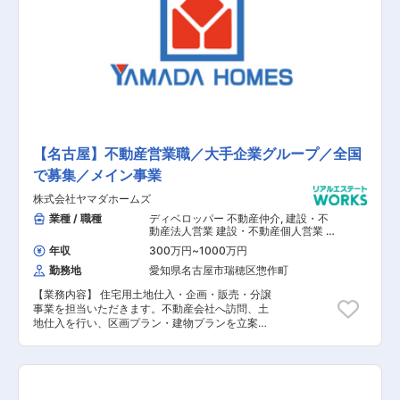
【名古屋】不動産営業職／大手企業グループ／全国
で募集／メイン事業
株式会社ヤマダホームズ
業種 / 職種
ディベロッパー 不動産仲介
,
建設・不
動産法人営業 建設・不動産個人営業 不
動産開発企画 不動産仕入（用地・一
年収
300万円
~
1000万円
棟・区分）
勤務地
愛知県名古屋市瑞穂区惣作町
【業務内容】 住宅用土地仕入・企画・販売・分譲
事業を担当いただきます。不動産会社へ訪問、土
地仕入を行い、区画プラン・建物プランを立案。
住みやすい住宅地の開発を行うお仕事です。 【具
体的な業務内容】 ■土地調査及び仕入と分譲地の
販売 ■分譲建物計画及び販売 ■中古物件の買取再
販 ■仲介業務（一般の方所有の土地・建物含む）
■賃貸管理 【担当者コメント】 不動産の仕事で