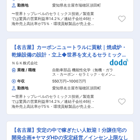
ック） 製品開発（その他無機） 製造プ
ネス成長を目指し、海外市場への本格展開を推進
プならではの福利厚生＝ブラザー製品の割引販
ロセス開発・工法開発（無機・セラミ
勤務地
愛知県名古屋市瑞穂区須田町
しています。 この取り組みにおいて、有機化合物
売・ブラザー健康保険組合への加入など ■教育体
ック・非鉄金属）
の分析や結晶化に関する経験をお持ちの方々を中
制 ・ご自身のご経験／スキルに応じて、Eラーニ
〜世界トップレベルのセラミックス技術／製造業
心に、未来社会に貢献する革新的なサービスの創
ング受講等もできます。技術者派遣や請負、担当
では驚異の営業利益率14.2％／連結子会社46社・
出を進めていける仲間を募集しています。 ■職務
工程などご相談も可能ですので、着実にスキルア
海外売上高比率が75％・環境貢献製品が売上全体
の概要 有機化合物の結晶化探索サービスの推進に
ップができます。また、同じブラザー工業内での
の約60％を占めるグローバルメーカー／平均勤続
取り組んでいただきます。 ■業務の詳細 有機化
就業となるため安心して働くことができます。 ・
年数15.3年・離職率1.5％〜 ■募集背景 デジタル
合物結晶化探索サービスの推進業務として以下の
人材育成の事業も行っているため、自社の社員に
社会とカーボンニュートラルの実現に向け、セラ
業務に携わっていただきます。 ・顧客対応（結晶
対する育成環境も充実しております。講義スタイ
ミックスをコアとした新製品開発を強化していま
化実験実務、顧客説明、報告書作成など） ・赤外
【名古屋】カーボンニュートラルに貢献｜焼成炉・
ルの研修ではなく、実践的な研修、階層別研修な
す。新商品の早期創出を大方針に、多岐にわたっ
線による結晶化の技術開発、PRデータの取得 ・
どがあり、ビジネスマナーやコミュニケーション
て開発品の試作と評価を行っています。材料・プ
乾燥設備の設計・立上◆世界を支えるセラミックス
海外展開に向けた事業体制構築・整備 ・各種展示
など基礎から力を身につけることができます。 変
ロセス設計において経験を積まれた方々を中心
会、学会等での技術PR活動 ■職務の特色 本社部
技術
更の範囲：会社の定める業務
ＮＧＫ株式会社
に、未来社会に貢献する製品づくりを共に進めて
門として設立された当組織は、NV推進本部によ
いただける仲間を募集しています。 ■職務の概要
業種 / 職種
自動車部品 機能性化学（無機・ガラ
る新製品・新サービスの開発に対し、技術支援を
電子部品向け材料の研究開発及び生産プロセス検
ス・カーボン・セラミック・セメン
通じてその推進を担う比較的新しい組織です。課
討に取り組んでいただきます。 ■業務の詳細 新
ト・窯業）
,
プラント機器・設備 設備
題を一つひとつ着実に解決していく地道な取り組
年収
550万円
~
1000万円
立ち上げ・設計（機械設計） プロジェ
製品の材料設計及び製造プロセス開発を中心に以
みはもちろん、自ら基準やルールを策定していく
クトマネジメント（国内） 設計（機
勤務地
愛知県名古屋市瑞穂区須田町
下の業務に携わっていただきます。 具体的なテー
姿勢も求められます。そうした中で、うまくいっ
械）
マは、実務経験や保有スキルを踏まえて決定しま
た時や形になった時には、モノづくりならではの
〜世界トップレベルのセラミックス技術／製造業
す。 【スラリー技術開発】 ・セラミックス粒子/
楽しさや達成感を味わえる仕事です。また、お客
では驚異の営業利益率14.2％／連結子会社46社・
分散媒等からなるスラリー分散技術開発 【成膜技
様からの反応をダイレクトに感じられる環境でも
海外売上高比率が75％・環境貢献製品が売上全体
術】 ・スクリーン印刷を用いた成膜技術開発
あり、責任とやりがいを強く感じられるポジショ
の約60％を占めるグローバルメーカー／平均勤続
【積層技術】 ・グリーンシートの精密積層技術開
ンです。開発が成功した際には、事業化後のフェ
年数15.3年・離職率1.5％〜 ■募集背景 当部門
発 ■職務の特色 本社部門として各事業部の新商
ーズにも携わっていただくことになります。 変更
は、セラミックス製造のキーテクノロジーである
品開発に材料・プロセス面からの技術支援を行っ
の範囲：会社の定める業務
加熱／焼成技術を担っています。セラミックスの
ています。新製品開発は何度も試作を繰り返しな
【名古屋】安定の中で稼ぎたい人歓迎！分譲住宅の
高機能化、高付加価値化が加速する中、加熱／焼
がら新たに見つかる課題を1つずつ解決していく
成技術の果たす役割は極めて重要になってきてい
開発企画※ヤマダHDの安定経営／インセン上限なし
地道な取り組みが必要ですが、不具合を分析・解