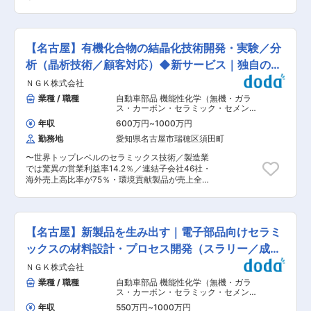
タッフと協力しながらこなします。 ◇個人の患者
品、センサやECUなどの電子部品を取り付けるた
ラザー工業株式会社のグルーブ企業の一員として
様や老人ホームへ薬を届けるために車で訪問をす
めの部品を多品種小ロットで高精度な機能部品の
20年以上の実績を持ち安定した企業基盤がありま
ることもあります。 ◇14時〜16時の間で順番に
製造をおこなっています。 変更の範囲：会社の定
す。福利厚生も充実しており、有休消化率も95％
休憩を取っていただきます。基本、営業時間内に
める業務
以上と社員が働きやすい環境です。本ポジション
業務は終わりますので残業はほとんどありませ
【名古屋】有機化合物の結晶化技術開発・実験／分
においては基本的にはブラザー工業株式会社への
ん。年末年始などの長期休み前が繁忙期となりま
派遣・委託された業務の請負になります。ブラザ
析（晶析技術／顧客対応）◆新サービス｜独自の結
すが、残業は増えても2〜3時間程度です。 ■女
ー工業のグループ会社であり当社への評価と期待
性の働きやすさ◎： 現在40名の女性の調剤事務
晶化技術
ＮＧＫ株式会社
も高くブラザー工業からのニーズに供給が追い付
スタッフが当社で活躍しています。各店舗、互い
いていない状況で今回は増員での採用を行ってお
業種 / 職種
自動車部品 機能性化学（無機・ガラ
に協力しながら希望休を調整するなどしており、
ります。 ■職務内容 当社グループ会社のブラザ
ス・カーボン・セラミック・セメン
関係性も良好です。 ・産育休制度も整っており、
ー工業にて、ソフトウェアエンジニアとして産業
ト・窯業）
,
基礎・応用研究（有機）
復帰率も100％ ■キャリアアップ： 調剤事務とし
年収
600万円
~
1000万円
分析・解析・測定・各種評価試験（化
機器製品の開発をお願いします。具体的には、メ
ての一連の流れを習得した後は、後輩育成にも携
学）
勤務地
愛知県名古屋市瑞穂区須田町
カ・ハード制御、パネルと本体の通信制御です。
わっていただき、将来の幹部候補として活躍して
・担当工程：ドキュメント作成・管理、アルゴリ
いただきたいです。まずは、2年程度での事務主
〜世界トップレベルのセラミックス技術／製造業
ズム検討、基本設計・詳細設計、プログラミン
任への昇格を目指し、その1年後には事務統括と
では驚異の営業利益率14.2％／連結子会社46社・
グ、単体テスト、デバッグ・バグ修正、結合統合
して、店舗スタッフの取りまとめをお願いしま
海外売上高比率が75％・環境貢献製品が売上全体
テスト、テスト項目作成、テスト項目書修正、運
す。経験者でやる気のある方であれば、即事務統
の約60％を占めるグローバルメーカー／平均勤続
用保守 ・言語：C、C＋＋ ・OS：Windows、
括への昇格も可能です。 ▼将来的に挑戦できる業
年数15.3年・離職率1.5％〜 ■募集背景 当社は、
Linux系、μITRON、RTOS ・環境ツール：Git、
務 ・店舗実績の管理やスタッフの面談・人事評
独自の赤外線波長制御技術に着目した新たな晶析
統合開発環境（IDE） ※変更の範囲：当社の定め
価・成績管理 ・スタッフの育成 〜将来的には採
法を開発し、2024年3月より有機化合物の結晶化
る範囲 ■働きやすさ 働きやすい環境づくりに力
【名古屋】新製品を生み出す｜電子部品向けセラミ
用面接にも同席し、組織拡大に尽力していただき
探索サービスを開始しました。同一の化合物であ
を入れており、経済産業省の健康経営優良法人に
たいです〜 変更の範囲：会社の定める業務
っても、結晶形の違いによって溶解性などの物性
ックスの材料設計・プロセス開発（スラリー／成膜
も認定されております。 ◎転勤なし！ブラザーグ
は大きく変化するため、医薬品を中心に結晶多形
ループの一員としてブラザー工業にて長期就業可
／積層）
ＮＧＫ株式会社
スクリーニングの重要性は広く認識されていま
◎自由に開発に取り組める環境！新しい挑戦もで
す。従来の晶析法ではすべての結晶形を網羅的に
業種 / 職種
自動車部品 機能性化学（無機・ガラ
きます！ ◎年休124日×転勤なし（ブラザーGのみ
発見することは難しく、それらニーズに対応でき
ス・カーボン・セラミック・セメン
の勤務）×リモート制度あり ◎有給使用率が高
る技術として開発しました。 現在、継続的なビジ
ト・窯業）
,
製品開発（ガラス・セラミ
く、100％消化できる社員も！ ◎ブラザーグルー
年収
550万円
~
1000万円