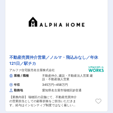
も「土地の仕入れ販売」「分譲建物販売」「中古
物件の買取再販」に特に力を入れており、当社所
有の土地・建物を主に販売する仕事がメインとな
ります。ただの中古物件の買取だけではなく、リ
ノベーションを施し再販することができるので、
やりがいを感じて頂けると思います。 ヤマダホー
ルディングスグループとして『高品質』・『リー
ズナブル』な住まい提案している同社。IoTやネ
ットワーク技術を活用した、セキュリティも含め
家電と住宅が連携する環境、 スマートハウスとい
った住宅の最先端を担う会社へと成長していま
す。
不動産売買仲介営業／ノルマ・飛込みなし／年休
121日／駅チカ
アルファ住宅販売名古屋株式会社
業種 / 職種
不動産仲介
,
建設・不動産法人営業 建
設・不動産個人営業
年収
345万円
~
458万円
勤務地
愛知県名古屋市瑞穂区妙音通
【業務内容】 瑞穂区の店舗にて、不動産売買仲介
の営業担当としての顧客折衝をご担当いただきま
す。給与はインセンティブ制度ではなく厳しいノ
ルマ設定もないため、これまでのご経験を活かし