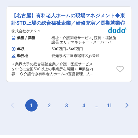
クトを推進しており、常に最新の技術動向に触れ
の付き合いがございます。 そんな当社にて、今回
時間に収められております。また、年間休日数に
ることができます。またカーボンニュートラルに
既存顧客への営業業務をご担当いただきます。 ■
関しても毎年増加しており、働き方改革も進んで
資する業務内容であり、やりがいを感じられる仕
業務内容： ・取引先（おもにアイシン）との仕様
おります。 ■同社の強み 同社はヤマダホールデ
【名古屋】有料老人ホームの現場マネジメント◆東
事です。 変更の範囲：全ての業務への配置転換あ
打合せ／技術スタッフと連携した見積書作成／納
ィングスのグループシナジーを生かしたスマート
り
期や仕様に関する社内外との調整 ・外注工程の手
証STD上場の総合福祉企業／研修充実／長期就業◎
ハウス（太陽光発電システム、蓄電池搭載のエネ
配、協力会社との折衝／生産状況の進捗確認、ト
ルギーマネジメントを行うエコ住宅）や、災害に
株式会社ケア２１
ラブル時の対応／納品後のフォロー ■本ポジショ
強い家NEXIS（電気・飲料水を自給自足する新発
ンについて： ・当社の営業は「調整役」として、
業種 / 職種
福祉・介護関連サービス
,
院長・福祉施
想住宅）を展開しています。また、HDの資金力
取引先・社内・協力会社を繋ぎながら製品がスム
設長 エリアマネジャー・スーパーバイ
を生かし、借入無しで仕入れ〜販売まで運用でき
ーズに形になるまでの工程全体に関わります。担
ザー
る安定経営が実現しております。 ■同社の歴史
年収
500万円
~
549万円
当する顧客は既存顧客が中心で、メイン顧客はア
住宅業界は地域密着型の地場工務店が圧倒的に多
勤務地
愛知県名古屋市瑞穂区妙音通
イシングループとなります。 ・特に受注後に取引
く、大手企業の占有率が低く、大手ハウスメーカ
先から届いた図面をもとに社内の技術担当ととも
ー10社のシェアでも全体の30%を満たしていませ
＜業界大手の総合福祉企業／介護・医療サービス
に、コスト・納期を調整して最適なスケジュール
ん。しかし、近年は新築の着工棟数減少や後継者
を中心に全国500以上の事業所を展開＞ ■業務内
を組み立てていきます。新車開発に関わる部品も
問題において事業継続が難しく廃業される工務店
容： ◇介護付き有料老人ホームの運営管理、人財
多く、形状や加工方法を設計者と一緒に考える場
も多いです。そんな中住宅業界で伝統を培ってき
育成 ◇新規獲得を目指した他事業所（機関）への
面もあります。 ■入社後・組織体制について：
たヤマダ・エスバイエルホームとヤマダ・ウッド
案内訪問 ◇ご家族の対応や問い合わせ、および見
・同ポジションは現在スタッフ3名（60代2名／
ハウスが2018年10月に合併し、ヤマダホームズ
学対応 ◇選考者の現場見学および面接対応・ミー
40代1名）が担当しています。入社後はOJTによ
が誕生。2021年2月1日にヤマダホールディング
ティング参加・事務処理等 ＜担当エリア＞ 東海
り業務を覚えていただきます。 ・扱う製品は多岐
ス内のヤマダレオハウスが合併したことにより、
エリア ■プレザンシリーズについて： ケア21の
に渡りますが、入社時には専門知識は不要です。
年間約4000棟を販売する住宅会社となりまし
有料老人ホームは、ご入居者様の自由と尊厳を最
1
2
3
4
...
11
製品や業界の知識はOJTや同行を通してじっくり
た。 変更の範囲：無
Previous Page
Next
大限に尊重する「カスタムメイドケア」が特徴で
学んでいただきます。まずはお客様から自分の名
す。画一的なスケジュール管理はせず、お一人お
前を覚えてもらうこと、信頼関係を築くことが大
ひとりの生活リズムやご要望に合わせた支援を実
切なミッションです。 ・取引先は長年の関係性が
践。東証スタンダード上場の安定基盤のもと、質
あり、誠実な対応を重ねることで自然と信頼が生
の高いサービスと温かい心で、その人らしい暮ら
まれます。 ■特徴： ・取扱製品は自動車ドアロ
しを支えています。 ■魅力： ◎年に1回社内試験
ック関係部品（ドアロックベース、ブラケット、
（筆記・技術）を実施しており、合格すると「キ