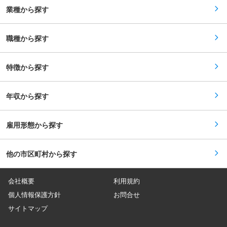
ストライカ等）自動車メカトロニクス用部品
ャリアランク」が上がります。ランクが上がれば
業種から探す
（ECU、センサ、アクチュエータ等関連部品）自
冬の賞与に最大25万円が加算。経験年数に関わら
動車シート関係部品（シートフレーム、バーチカ
ずにご自身の実力で給与アップを目指せる公平な
ルギヤ等）家庭用産業機器部品（編機、ミシン等
制度です。 ◎待遇・福利厚生も充実しているの
関連部品）等です。 ・自動車のドアロックやシー
職種から探す
で、安心して長く働いていただけます。 ■組織・
ト関連部品、センサやECUなどの電子部品を取り
カルチャー： 「人を大事にし、人を育てる」を経
付けるための部品を多品種小ロットで高精度な機
営理念に掲げ、年齢や社歴に関係なく意見を発信
能部品の製造をおこなっています。 変更の範囲：
できるフラットな風土です。 ■当社について：
特徴から探す
会社の定める業務
介護や医療サービスを中心とした様々な事業を行
っています。全国に事業所を展開し、8,000名を
超える従業員が様々な現場で活躍中です。 変更の
年収から探す
範囲：会社の定める業務
雇用形態から探す
他の市区町村から探す
会社概要
利用規約
個人情報保護方針
お問合せ
サイトマップ