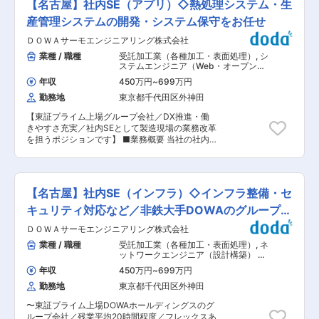
す。 ■組織構成： 施工管理2名・職人5名を中心
【名古屋】社内SE（アプリ）◇熱処理システム・生
引上げ修理の取次（代替機手配、工場、設計、品
とした少人数チームで、デザイナーや営業と密に
証とのコミュニケーションなど） ・機器の定期点
産管理システムの開発・システム保守をお任せ
連携しています。 ■キャリアパス： 入社 → 現場
検 ・作業報告書、修理報告書の作成、データベー
担当として施工管理業務に従事 → 複数現場の統
ＤＯＷＡサーモエンジニアリング株式会社
ス入力 ・営業部への技術サポート、顧客対応サポ
括や難易度の高い案件を担当 ■働き方、就業環
ート ・作業手順書作成、管理 ・代替機器管理、
業種 / 職種
受託加工業（各種加工・表面処理）
,
シ
境： ブランクOKで風通しの良い社風です。案件
物品管理 ・上記関連業務全般 ■仕事のやりが
ステムエンジニア（Web・オープン
に応じた出張がありますが、無理のないスケジュ
い： ・ユーザーのニーズにより仕様が異なるた
系・パッケージ開発） システム開発・
ール調整を重視し、職人やチーム間の連携で効率
年収
450万円
~
699万円
運用（アプリ担当）
め、カスタムメイドの製品が多く、さまざまな経
的に進めています。 ■企業の特徴 「クリニック
勤務地
東京都千代田区外神田
験を積むことができます。 また、弊社の装置で製
設計・施工」「木造倉庫設計・施工」「トレーラ
造（F1エンジン部品、船舶の部品、日用品（フラ
ーハウス設計・製造」の3つの主軸事業を展開し
【東証プライム上場グループ会社／DX推進・働
イパン）等）されたものが、身近な商品にも使わ
ています。 詳しくは下記のご確認をお願いいたし
きやすさ充実／社内SEとして製造現場の業務改革
れており、人々の生活に役立っています。 ■入社
ます。 【木造倉庫】 https://hc-w.jp/ 【HCTトレ
を担うポジションです】 ■業務概要 当社の社内
後について： ・未経験者の方： ・弊社は、お客
ーラーハウス】 https://hc-t.jp/ 【クリニック】
SE（アプリ担当）として、国内外の製造工場にお
様が使用されている設備と同等の製造現場があ
https://hc-clinic-design.com/ 変更の範囲：会社
ける生産管理システムのリプレイスや運用サポー
り、3ヶ月から半年間、しつかりと経験を積み、
の定める業務
トを中心に、ITを活用した業務改善・DX推進に幅
その後、配属となります。安心して、技術の習得
広く携わっていただきます。企画・要件定義から
が可能な環境です。 ■働き方： ・大型連休と土
【名古屋】社内SE（インフラ）◇インフラ整備・セ
設計、テスト、ベンダー管理、現場への導入説
日祝日が繁忙期となります。休日出勤の場合は振
明、運用支援まで、プロジェクト全体を現場と連
キュリティ対応など／非鉄大手DOWAのグループ会
替休日を平日に取っていただきます。 ・大型連休
携しながら推進する役割です。 ■業務詳細 ・生
の出勤は1日5000円の手当が支給されるなど、各
社
ＤＯＷＡサーモエンジニアリング株式会社
産管理システムの企画立案、業務フロー整理、要
種手当が充実しています。 ・会社に寄らずに現場
件定義、設計、開発、テスト ・現場担当者とのヒ
業種 / 職種
受託加工業（各種加工・表面処理）
,
ネ
へ直接出勤、現場から直接帰宅が可能です。深夜
アリングによる業務課題の抽出とITによる解決提
ットワークエンジニア（設計構築） シ
対応の部隊が別にあるため、深夜の呼び出しは基
案 ・システム導入に向けた協力ベンダー選定や進
ステム構築・運用（インフラ担当）
本的にありません。 ・担当エリアへの日帰り出張
年収
450万円
~
699万円
捗管理、品質管理 ・導入後のユーザー教育、運
が月の半分程度ございます。出張時の移動時間も
勤務地
東京都千代田区外神田
用・保守サポート ・新規ITツールや業務効率化シ
残業代としてしっかりと支給されます。 ■同社に
ステムの導入・評価・運用 ・国内拠点への出張対
ついて： ・同社の最大の強みは、世界に誇る技術
〜東証プライム上場DOWAホールディングスのグ
応（社用車・公共交通機関利用／月1回程度） ■
力です。業界において常に先手を打ち、日本、中
ループ会社／残業平均20時間程度／フレックスあ