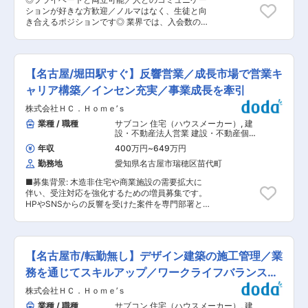
す。その後は各校舎へ配属。OJTで先輩から業務
業時間も繁忙期(3月、8月、12月)を除き、月平均
ションが好きな方歓迎／ノルマはなく、生徒と向
の流れなどを学びます。教育体制が整っており、
10時間以下かつ週休2日制です。プライベートも
き合えるポジションです◎ 業界では、入会数の目
個々に合わせてじっくりと育成します。 ＜お仕事
充実させながら働くことができます。 ・教室長
標やノルマ等があり、短期で離職されてしまう方
内容＞ 入塾相談や塾生との面談がメインとしてお
（校舎長）をサポートするアドバイザーからスタ
も多いですが、同社ではそういったノルマを設け
任せしたいことになります。 ・生徒のサポート
ートして、知識やノウハウを身に付けながら教室
ていないため、目の前の生徒に向き合える環境が
授業のプログラム作成、学習の進捗状況のチェッ
長（校舎長）やブロック長などステップアップを
備わっております。 ■業務詳細： 講師ではない
クだけでなく、学習方法や進路、志望校対策、高
【名古屋/堀田駅すぐ】反響営業／成長市場で営業キ
目指せます！ ■配属先情報： 各校舎に社員2名ず
ため、授業を担当することはありません。校舎ご
校生活など、さまざまな相談に乗ります。 ・アシ
つ配属（内1名は校舎長） 変更の範囲：会社の定
とに裁量が与えられているため、自分の意見を反
ャリア構築／インセン充実／事業成長を牽引
スタントアドバイザー（大学生アルバイト）のマ
める業務
映させながら運営することができます。 ■身につ
ネジメント 各校舎には10〜15名の大学生アルバ
株式会社ＨＣ．Ｈｏｍｅ’ｓ
くスキル： 生徒との面談や従業員のマネジメント
イトがおり、日々の業務をサポートしてくれま
通して、提案力、ヒアリング力、関係性構築力を
業種 / 職種
サブコン 住宅（ハウスメーカー）
,
建
す。高校時代に河合塾マナビスに通っていた大学
身に着けることができるため成長できる環境で
設・不動産法人営業 建設・不動産個人
生が多数。そのマネジメントや教育を担当しま
す。 1年目は覚えることもあり大変な部分もあり
営業
す。 ■特徴・魅力： ・受験に合格させることは
年収
400万円
~
649万円
ますが、生徒の成長に携わることが出来るところ
もちろん、生徒ひとりひとりに寄り添ったサポー
勤務地
愛知県名古屋市瑞穂区苗代町
が醍醐味です。 ■入社後の流れ まずは新瑞橋校
トをすることで、子供たちの夢や人生に携われる
舎にて河合塾マナビスの研修を受けていただきま
仕事です。 ・シフト次第では土日休みも可能！残
■募集背景: 木造非住宅や商業施設の需要拡大に
す。その後は各校舎へ配属。OJTで先輩から業務
業時間も繁忙期(3月、8月、12月)を除き、月平均
伴い、受注対応を強化するための増員募集です。
の流れなどを学びます。教育体制が整っており、
10時間以下かつ週休2日制です。プライベートも
HPやSNSからの反響を受けた案件を専門部署と
個々に合わせてじっくりと育成します。 ＜お仕事
充実させながら働くことができます。 ・教室長
連携して推進できる人材を求めます。 ■概要：
内容＞ 入塾相談や塾生との面談がメインとしてお
（校舎長）をサポートするアドバイザーからスタ
木造倉庫や商業施設の反響営業・提案業務全般
任せしたいことになります。 ・生徒のサポート
ートして、知識やノウハウを身に付けながら教室
（設計・施工連携含む） ■担当業務： HP・SNS
授業のプログラム作成、学習の進捗状況のチェッ
長（校舎長）やブロック長などステップアップを
等からの問い合わせ対応、ヒアリング プラン提
クだけでなく、学習方法や進路、志望校対策、高
【名古屋市/転勤無し】デザイン建築の施工管理／業
目指せます！ ■配属先情報： 各校舎に社員2名ず
案・見積作成、商談・契約締結 設計部門との連携
校生活など、さまざまな相談に乗ります。 ・アシ
つ配属（内1名は校舎長） 変更の範囲：会社の定
による仕様調整 着工後の進捗確認・関係者調整
務を通じてスキルアップ／ワークライフバランス配
スタントアドバイザー（大学生アルバイト）のマ
める業務
引き渡し後のアフターフォロー、追加提案 ■業務
ネジメント 各校舎には10〜15名の大学生アルバ
慮
株式会社ＨＣ．Ｈｏｍｅ’ｓ
内容詳細： 当社の反響型営業として施設、店舗・
イトがおり、日々の業務をサポートしてくれま
オフィス・倉庫等のニーズを丁寧にヒアリング
業種 / 職種
サブコン 住宅（ハウスメーカー）
,
建
す。高校時代に河合塾マナビスに通っていた大学