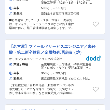
し、設計部門と協働して最適プランと見積を作成
築施工管理（RC造・S造・SRC造） 建
生が多数。そのマネジメントや教育を担当しま
します。契約後は着工前の近隣対応や工程管理、
築施工管理（木造）
す。 ■特徴・魅力： ・受験に合格させることは
年収
500万円
~
899万円
引き渡し後の定期点検提案まで一貫して担当しま
もちろん、生徒ひとりひとりに寄り添ったサポー
勤務地
愛知県名古屋市瑞穂区苗代町
す。飛び込みやテレアポはありません。 ■組織構
トをすることで、子供たちの夢や人生に携われる
成： 営業部門は5名が活躍中。設計・施工・運用
仕事です。 ・シフト次第では土日休みも可能！残
■募集背景: クリニック（医科・歯科）、商業施
部署と密に連携する体制です。 ■キャリアパス：
業時間も繁忙期(3月、8月、12月)を除き、月平均
設、オフィス、トレーラーハウスなどの施工案件
入社（営業担当）→案件運営の担当→大型案件の
10時間以下かつ週休2日制です。プライベートも
増加に伴い、施工管理経験者を募集します。ブラ
リード→営業エキスパートとしてご活躍 ■働き
充実させながら働くことができます。 ・教室長
ンクのある方も歓迎しており、幅広い年代のスタ
方、就業環境： 完全反響型のため飛び込み・テレ
（校舎長）をサポートするアドバイザーからスタ
ッフが活躍している職場です。また、新たな事業
アポ不要です。土日祝休みでリフレッシュしやす
ートして、知識やノウハウを身に付けながら教室
展開として公共工事への参入を予定しており、公
い環境です ■企業の特徴： 「クリニック設計・
長（校舎長）やブロック長などステップアップを
共事業部の立ち上げを担う責任者候補もあわせて
施工」「木造倉庫設計・施工」「トレーラーハウ
【名古屋】フィールドサービスエンジニア／未経
目指せます！ ■配属先情報： 各校舎に社員2名ず
募集しています。
ス設計・製造」の3つの主軸事業を展開していま
つ配属（内1名は校舎長） 変更の範囲：会社の定
験・第二新卒歓迎／金属熱処理設備（炉）
す。 詳しくは下記のご確認をお願いいたします。
める業務
■担当業務： 施工計画の立案・調整 工程管理・
【木造倉庫】 https://hc-w.jp/ 【HCTトレーラー
オリエンタルエンヂニアリング株式会社
工程表作成 原価管理・見積り精査 品質・安全管
ハウス】 https://hc-t.jp/ 【クリニック】
理の実施 諸官庁届出書類の作成・提出 客先・職
業種 / 職種
産業用装置（工作機械・半導体製造装
https://hc-clinic-design.com/ 変更の範囲：会社
人・営業・デザイナーとの連携 ■業務内容詳細：
置・ロボットなど） 受託加工業（各種
の定める業務
クリニック（医科・歯科）、商業施設、オフィ
加工・表面処理）
,
工作機械・産業機
年収
350万円
~
599万円
械・ロボット 機械・電子部品
ス、トレーラーハウス等の施工における技術的指
勤務地
東京都豊島区東池袋（次のビルを除
揮と管理全般を担っていただきます。現場は主に
く）
東海3県が中心ですが全国出張の可能性もありま
【未経験歓迎／自動車部品・航空機エンジン等の
す。工程・原価・品質・安全を統括し、必要書類
最先端分野／豊富な先端加工技術で「元気なモノ
の作成や関係者調整を行い、デザイナーや営業と
作り中小企業300社」など複数受賞／残業30時間
連携して高いデザイン性と施工品質を両立させま
程度】 ■職務概要： 金属熱処理設備のフィール
す。 ■施工エリア： 主な担当エリアは愛知県内
ドサービスエンニア業務全般 ・機器のトラブル対
および東海3県です。全国対応案件もあるため、
応：修理受付、見積作成、修理作業、修理箇所分
プロジェクトによっては出張を伴う場合がありま
析 ・機器の出荷指示、搬入、据付、納品作業 ・