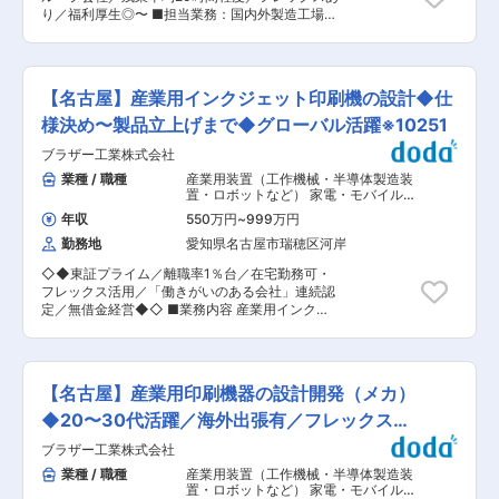
扱うサービス 主に生産管理・業務効率化システ
国、アメリカ等で様々な特許を取得してきまし
り／福利厚生◎〜 ■担当業務：国内外製造工場共
ム、Windows環境、SQLServerなどを利用 ■組
た。近年では、世界で初めて、熱処理加工を上回
通の経理システムをリプレイスし、利便性・保守
織構成 管理者2名（50代）、40代2名、20代1名
る強度付与を可能にするセラミックコーティング
性の向上、利用者の教育を行います。社内インフ
の計5名体制で業務を進めています ■業務の魅力
技術「プラズマCVD」処理を量産化する装置を開
ラの整備（ネットワーク／利用システム／ファイ
製造現場のDX推進を直接担い、現場の声を活か
発。また、環境への配慮も重視し、最新型の真空
ルサーバー）、工場ネットワークセキュリティの
したシステム構築に裁量を持って取り組めます。
【名古屋】産業用インクジェット印刷機の設計◆仕
浸炭炉（火を使わない熱処理設備）も開発しまし
整備（現行システムの状況確認、課題改善、顧客
資格取得支援も充実しており、IT領域の専門性を
た。 変更の範囲：会社の定める業務
対応、監査対応）、PCサポート、現地トラブル
様決め〜製品立上げまで◆グローバル活躍※10251
高めることができます。 ■教育体制 OJT研修を
対応業務を担当します。 【具体的な業務内容】
中心に、通信教育、各種資格取得補助（国家資
ブラザー工業株式会社
◇協力ベンダーの選定／企画／要件定義／設計／
格・Microsoft Azure等）制度あり ■就業環境 月
開発／テスト／運用サポート／インフラ保守 ◇国
業種 / 職種
産業用装置（工作機械・半導体製造装
平均残業20時間程度、フレックスタイム制導入、
内拠点への出張（社用車移動／公共交通機関移
置・ロボットなど） 家電・モバイル・
年間休日121日、福利厚生・各種手当も充実 ■想
動） ■配属部署・組織：50代の管理者2名の配下
ネットワーク機器・複写機・プリンタ
,
定されるキャリアパス 国内拠点の業務改善を経験
年収
550万円
~
999万円
家電・AV・スマートフォン・携帯端
に、40代が2名、20代が1名所属しています。 ■
し、グループ全体のIT戦略やDX推進メンバーとし
末・複合機 工作機械・産業機械・ロボ
勤務地
愛知県名古屋市瑞穂区河岸
システム環境 OSの種類：Windows
ての成長が目指せます ■当社の特徴： 特に需要
ット
※Mac,Linuxは使用しておりません。 DBの種類：
の大きい浸炭処理装置の分野では、国内でもトッ
◇◆東証プライム／離職率1％台／在宅勤務可・
SQLServer ※Oracleは使用しておりません。 ■
プクラスの実績を誇っています。近年では、汎用
フレックス活用／「働きがいのある会社」連続認
特徴・魅力：現行システムを解析/理解して、長期
品だけでなく、お客様のニーズを見据えた新製品
定／無借金経営◆◇ ■業務内容 産業用インクジ
的な運用保守の実現に向けてシステム保守を担当
開発に注力しており、従来のバッチ炉と同じスペ
ェット印刷機（デジタルプレス）の設計開発（機
します。また、インフラ環境を再整備しDXを推
ースで生産性を3倍に向上させた小型連続炉や、
構設計）をお任せします。ハード・ソフト担当と
進します。社内資格取得制度があり、各種国家試
部品用連続窒化炉、省エネルギーを実現した次世
協業し、チームをリードしてプロジェクトを牽引
験やMicrosoft Azure認定資格などのメーカー資
代型減圧浸炭炉など、お客様の生産現場における
します。製品の仕様決めから製品設計、試作評
格を会社負担で取得可能です。 ■キャリアパス：
【名古屋】産業用印刷機器の設計開発（メカ）
課題を解決する高機能製品の開発によって、競争
価、立ち上げまで、開発のすべてに関わることが
国内製造拠点の企画・提案・導入・運用のプロジ
力を高めています。
できます。 若い部門であるため、新しいことにチ
◆20〜30代活躍／海外出張有／フレックス
ェクトメンバーとして経験を積み、将来的にはグ
ャレンジしたり、自分自身で提案しやり方を決め
ループ全体のIT戦略企画、国内外のDX施策・運
※11332
ブラザー工業株式会社
ることができます。海外とのやりとりも頻繁にあ
用・保守・管理を中心的に推進する主要メンバー
りますので、多様な経験と成長ができます。 ■将
業種 / 職種
産業用装置（工作機械・半導体製造装
となるよう目指していただきます。 ■働き方：残
来的なキャリアパス 海外とのグローバルな開発を
置・ロボットなど） 家電・モバイル・
業時間は月平均20時間程度です。国内拠点への出