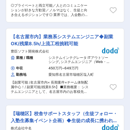
ずれかでの勤務となります。 ※ご自宅から通勤可
◎プライベートと両立可能／人とのコミュニケー
能な店舗で異動をしていただく場合がございます
ションが好きな方歓迎／ノルマはなく、生徒と向
が、その他の転勤はございません。（通勤に1.5時
き合えるポジションです◎ 業界では、入会数の目
間以上かかる店舗への配属はございません。） ■
標やノルマ等があり、短期で離職されてしまう方
キャリアステップ（一例） ◇ 年収450万円／店
も多いですが、同社ではそういったノルマを設け
長（入社2年目） ◇ 年収670万円／事業部長（入
ていないため、目の前の生徒に向き合える環境が
社3年目） ◇ 年収820万円／事業本部長（入社5
備わっております。 ■業務詳細： 講師ではない
年目） ■当社の魅力ポイント ・1958年の設立か
【名古屋市内】業務系システムエンジニア◆副業
ため、授業を担当することはありません。校舎ご
ら、名古屋を中心にFC事業を展開している東洋企
とに裁量が与えられているため、自分の意見を反
OK/残業8.5h/上流工程挑戦可能
業です！ ∟複数店舗の運営で地域に貢献してきま
映させながら運営することができます。 ■身につ
した。現在はブランド品の買取を手がける『おた
豊臣ソフト開発株式会社
くスキル： 生徒との面談や従業員のマネジメント
からや』をはじめ、運営業態や店舗数も順調に拡
通して、提案力、ヒアリング力、関係性構築力を
業種 / 職種
システムインテグレータ ITアウトソー
大しています！ ・経験を活かしてリスタート！
身に着けることができるため成長できる環境で
シング
,
システムエンジニア（Web・
「ただ接客をしているだけでは物足りない」「ノ
す。 1年目は覚えることもあり大変な部分もあり
オープン系・パッケージ開発） Webサ
ルマが厳しい営業で、なかなか結果を出せなかっ
年収
450万円
~
649万円
ービス系エンジニア（フロントエン
ますが、生徒の成長に携わることが出来るところ
た」といった方に最適な買取専門店での業務で、
ド・サーバーサイド・フルスタック）
勤務地
愛知県名古屋市瑞穂区塩入町
が醍醐味です。 ■入社後の流れ まずは新瑞橋校
専門知識は一から学べます。経験・資格・学歴す
舎にて河合塾マナビスの研修を受けていただきま
べて不問 ですので「自分の経歴が不安」という方
【副業可能 /名古屋市内× 長期案件×チーム体制配
す。その後は各校舎へ配属。OJTで先輩から業務
も是非ご応募ください！ ・働き方も収入も妥協し
属中心！/ 副業可能/残業8.5h】 ■業務概要： シス
の流れなどを学びます。教育体制が整っており、
ません！ ◎完全週休2日制・ 年間休日120日以上
テムエンジニアとして、名古屋市内のお客様先に
個々に合わせてじっくりと育成します。 ＜お仕事
∟希望休も取りやすく、プライベートも充実！ ◎
て業務系・Web系システム開発案件に携わってい
内容＞ 入塾相談や塾生との面談がメインとしてお
残業は毎日15分以内を徹底、朝はゆったり10時始
ただきます。 当社では「短期・単独アサイン」は
任せしたいことになります。 ・生徒のサポート
業！ ◎年収500万円以上も目指せる環境 ∟成果は
行わず、長期案件×チーム体制配属中心。経験や
授業のプログラム作成、学習の進捗状況のチェッ
賞与年3回 でしっかり還元。店長昇格でさらに収
志向に合わせて、無理のないステップアップが可
クだけでなく、学習方法や進路、志望校対策、高
【瑞穂区】校舎サポートスタッフ（生徒フォロー・
入UPも！ 変更の範囲：会社の定める業務
能です。 ＜業務内容＞ 要件定義、基本設計、詳
校生活など、さまざまな相談に乗ります。 ・アシ
細設計 開発、テスト、運用保守 ※ご経験に応じ
入塾生募集イベント企画）◆生徒の成長に携われま
スタントアドバイザー（大学生アルバイト）のマ
て、上流工程からお任せします ＜案件例＞ 大手
ネジメント 各校舎には10〜15名の大学生アルバ
す◆
株式会社中名
商社の基幹システム開発 SIerからの生成AI関連プ