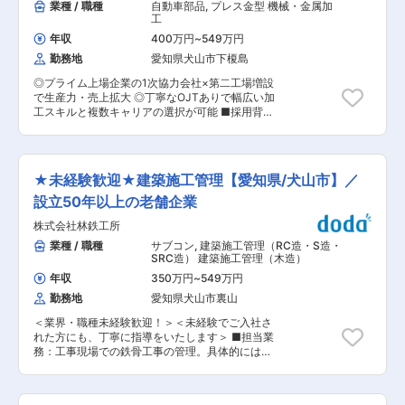
業種 / 職種
自動車部品
,
プレス金型 機械・金属加
工
年収
400万円
~
549万円
勤務地
愛知県犬山市下榎島
◎プライム上場企業の1次協力会社×第二工場増設
で生産力・売上拡大 ◎丁寧なOJTありで幅広い加
工スキルと複数キャリアの選択が可能 ■採用背景
当社は、自動車をはじめとした輸送用機械器具製
造界向けの金属プレス部品を扱う大手上場企業で
あるカヤバ株式会社の1次請けをしております。
ショックアブソーバー等、タイヤ関連の商品が主
★未経験歓迎★建築施工管理【愛知県/犬山市】／
商品となるため、EV化の影響も受けずらく売上も
安定しております。今回はそんな当社で、さらな
設立50年以上の老舗企業
る需要に応える為、製造スタッフとして活躍いた
株式会社林鉄工所
だける方を募集しております。 ■職務内容 自動
車部品、金属プレス加工部品、二輪車部品等を扱
業種 / 職種
サブコン
,
建築施工管理（RC造・S造・
う当社にて、製造スタッフとして下記業務に従事
SRC造） 建築施工管理（木造）
頂きます。 ■業務詳細 ・プレス金型の交換・段
年収
350万円
~
549万円
取り、および鋼材準備の管理 ・プレス加工実務
勤務地
愛知県犬山市裏山
・プレス製品の検査・測定 ・その他、製品製造に
必要な加工（ボール盤、旋盤や研磨機等での機械
＜業界・職種未経験歓迎！＞＜未経験でご入社さ
加工） ■組織・教育体制 製造部は20代〜60代ま
れた方にも、丁寧に指導をいたします＞ ■担当業
での正社員4名と派遣社員2名と嘱託検査者1名の7
務：工事現場での鉄骨工事の管理。具体的には、
名で構成されています。 熟練した経験を持ったベ
鉄骨の搬入誘導、鉄骨を組み上げの進捗と安全作
テラン層や中途入社の方もいらっしゃいますの
業の管理を担ってもらいます。 最初は必要な知
で、未経験の方でもご安心ください。 ■特徴と魅
識・名称・図面の読み方などの研修があり、その
力 （1）幅広い技術力が身に付く メイン業務とな