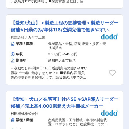
して長く働ける環境】 ●転勤なし・地域密着
／残業月15hで夜勤無し ■採用背景 当社は、自動
小さい会社のため、上記以外の業務にも柔軟に取
事業所毎に地元企業と深く密着して業務を進
車中心の輸送用機械器具向けの金属プレス部品を
り組んでいただきます。 ※現製品については製造
めるため、転勤はありません。 地元でじっく
扱っております。ショックアブソーバー等の足回
主任が上記業務を担当しております。入社者の方
り腰を据えて技術を磨けます。 ●残業は月平均
り関連の製品が主力となるため、EV化の影響を受
には新製品の量産化についても取り組んでいただ
15時間以下 直近5年で残業削減を徹底し、22
けにくく売上も安定しております。 今後もさらに
くことを期待します。 ■組織・教育体制 製造部
【愛知/犬山】＜製造工程の進捗管理＞製造リーダー
時以降の業務は原則ありません。 無理のない
数多くのお客様のご要望に応える為、会社の主力
は20代〜60代までの正社員5名と派遣社員2名と
環境で、じっくりとスキルアップに集中できま
として活躍いただける方を募集しております。 ■
候補※日勤のみ/年休116/空調完備で働きやすい
嘱託検査者1名の8名となります。 ■入社後の流れ
す。 変更の範囲：会社の定める業務
お任せしたいミッション （1）プレス加工作業を
入社後半年〜1年は製造主任に付き、業務を覚え
株式会社ナカヤマ工業
従事かつ熟知し、切削品をプレス品化するなどの
ていただきます。 その後は上記ミッションの達成
技術革新の進行 （2）工場全体の生産性向上 ＊現
業種 / 職種
機械部品・金型
,
店長 販売・接客・売
に向け、積極的に案出しや実行の旗振り役を務め
在、手作業で行っている部分を、自動機械の導入
り場担当
ていただきます。 ■当社の魅力／特徴 （1）幅広
等に限らず、工場全体の生産を無理・無駄なく行
い業務にチャレンジ 生産技術のお仕事以外にも、
年収
350万円
~
549万円
えるような仕組みづくりができる方を歓迎しま
幅広いお仕事をお任せ致します。 この規模感の企
勤務地
愛知県犬山市橋爪
す。 ■業務詳細 （1）設備設計 （2）工程設計
業だからこそ、声の通りやすい環境、できるお仕
（レイアウト設計） （3）工程管理・工程改善
事などもあり、裁量も大きくやりがいを感じるこ
＜夜勤なし/年間休日116日/空調完備の働きやすい
（4）設備保全 ※当社のメインとなるプレス機
とができます。 また、幅広い業務を通してモノづ
職場で一緒に働きませんか？＞ ■業務内容 請負
の実点検は外部委託しております。 ＊人数規模が
くりに関する一連の技術を身に着けることも可能
先の現場管理者候補として、請負先の現場で製造
小さい会社のため、上記以外の業務にも柔軟に取
です。 （2）大手との継続取引あり／安定性〇 当
工程の改善及び人材管理と顧客折衝をお願いしま
り組んでいただけます。 ※現製品については製造
社は世界を走る自動車の20％のショックアブソー
す。ＱＣＤ（品質・コスト・納期）を向上させる
主任が上記業務を担当しております。入社者の方
バを手がける東証プライム上場・カヤバ株式会社
ための、スタッフのモチベーション管理や業務改
には新製品の量産化についても取り組んでいただ
の1次協力会社です。 1958年のお取引開始から、
善案の模索、他のメンバーと協力して、ＱＣＤの
くことを期待します。 ■組織・教育体制 製造部
【愛知・犬山／在宅可】社内SE ※SAP導入リーダー
丁寧で高品質な仕上がりで部品提供させて頂くこ
向上を目指すことが主なミッションになります。
は20代〜60代までの正社員5名と派遣社員2名と
とで今日まで支持を頂けております。 変更の範
■具体的な仕事内容 ・毎朝各工程のリーダーと事
候補／売上高4,000億超え大手機械メーカー
嘱託検査者1名の8名となります。 ■入社後の流れ
囲：会社の定める業務
業所長とともにミーティングを行い、その日の担
入社後半年〜1年は製造主任に付き、業務を覚え
村田機械株式会社
当製品や製造量、人員配置などの打ち合わせを行
ていただきます。 その後は上記ミッションの達成
います。 ・その後、メンバーへの作業指示を行い
業種 / 職種
産業用装置（工作機械・半導体製造装
に向け、積極的に案出しや実行の旗振り役を務め
ます。 ・作業中は予定通りに作業が進められてい
置・ロボットなど） 建設機械・その他
ていただきます。 ■当社の魅力／特徴 （1）幅広
るかどうかを確認しつつ、トラブルがあった際に
輸送機器
,
プロジェクトマネジャー