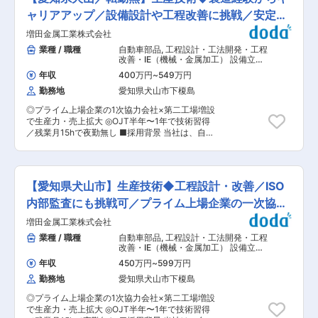
ペレーション業務が主軸だった」 という、他設
厚生 ◇研修・資格取得費用全額会社負担 ◇親会
境で、社員のチャレンジを後押しする風土
計・CAD実務経験からのキャリアチェンジを大歓
ャリアアップ／設備設計や工程改善に挑戦／安定基
社の教育機関による研修 ◇自己啓発講座の受講費
迎！ これまでの設計の基礎スキルを活かしつつ、
用サポート ◇社内食堂あり※社食は1食240円 ■
盤で成長
増田金属工業株式会社
既存データを流用した設計や先輩のサポートから
親会社「大同メタル工業株式会社」の強み ◎マー
スタートし、段階的に「生産設備のプロ」へとス
業種 / 職種
自動車部品
,
工程設計・工法開発・工程
ケットシェア率 日本、北米、欧州、アジア、中国
テップアップしていける環境です。 【具体的な業
改善・IE（機械・金属加工） 設備立ち
の５つの地域において、生産・販売体制を構築し
務内容】 あなたの現在のスキルや経験に合わせ
上げ・設計（機械設計）
ており、自動車エンジン向け軸受では世界シェア
年収
400万円
~
549万円
て、できる仕事から無理なくお任せします。 先輩
約33.3%、大型船舶のエンジン向け軸受では同約
勤務地
愛知県犬山市下榎島
技術者がスキルアップをサポート！業務内容を
73.0%といずれも世界トップクラスのシェアを有
徐々にレベルアップ ●既存の図面をベースにし
しています（シェアは2023年暦年ベース/当社推
◎プライム上場企業の1次協力会社×第二工場増設
た仕様変更・流用設計 ●3D-CADを使用した構
定）。特定のマーケットに存在しない事業展開を
で生産力・売上拡大 ◎OJT半年〜1年で技術習得
造設計、各種データ入力・モデリング ●仕様
行っております。 ■採用背景 当社は大同メタル
／残業月15hで夜勤無し ■採用背景 当社は、自動
書・構想図を基にした組立図や部品図の作成（バ
工業株式会社の100％出資会社として2012年に設
車中心の輸送用機械器具向けの金属プレス部品を
ラシ作業） ●ゆくゆくは、顧客との打ち合わせ
立。船舶や建設機械のディーゼルエンジンに用い
扱っております。ショックアブソーバー等の足回
や、ゼロからの構想設計など ※使用CAD：
られるすべり軸受の製造に特化した大同メタルグ
り関連の製品が主力となるため、EV化の影響を受
AutoCAD、SolidWorks、iCAD、CATIAなど（使
ループの中核会社です。2025年３月に第三工場
けにくく売上も安定しております。 今後もさらに
い慣れたCADでスタート可能です） 【このポジ
【愛知県犬山市】生産技術◆工程設計・改善／ISO
新設、さらに2026年に前原工場に新しく工場を
数多くのお客様のご要望に応える為、会社の主力
ションの魅力・キャリアチェンジに最適な理由】
新設。そちらに伴う増員募集です。 変更の範囲：
として活躍いただける方を募集しております。 ■
内部監査にも挑戦可／プライム上場企業の一次協力
●一歩進んだ「一品物」の設計へ 製品設
会社の定める業務
お任せしたいミッション （1）プレス加工作業を
計や部品設計とは異なり、毎回異なる動きをする
会社
増田金属工業株式会社
従事かつ熟知し、切削品をプレス品化するなどの
「一品物の設備」を手掛けるため、エンジニアと
技術革新の進行 （2）工場全体の生産性向上 ＊現
業種 / 職種
自動車部品
,
工程設計・工法開発・工程
しての引き出しが圧倒的に増えていきます。 ●
在、手作業で行っている部分を、自動機械の導入
改善・IE（機械・金属加工） 設備立ち
技術者出身の経営陣だからこその安心感 社長
等に限らず、工場全体の生産を無理・無駄なく行
上げ・設計（機械設計）
をはじめ取締役も各事業所の責任者も全員が設計
年収
450万円
~
599万円
えるような仕組みづくりができる方を歓迎しま
エンジニア出身の会社です。 経験が浅い方
勤務地
愛知県犬山市下榎島
す。 ■業務詳細 （1）設備設計 （2）工程設計
や、分野が異なる方がどこで躓きやすいかを理解
（レイアウト設計） （3）工程管理・工程改善
しているため、使用経験のないCADの指導やステ
◎プライム上場企業の1次協力会社×第二工場増設
（4）設備保全 ※当社のメインとなるプレス機
ップアップへのフォロー体制は万全です。 【安心
で生産力・売上拡大 ◎OJT半年〜1年で技術習得
の実点検は外部委託しております。 ＊人数規模が