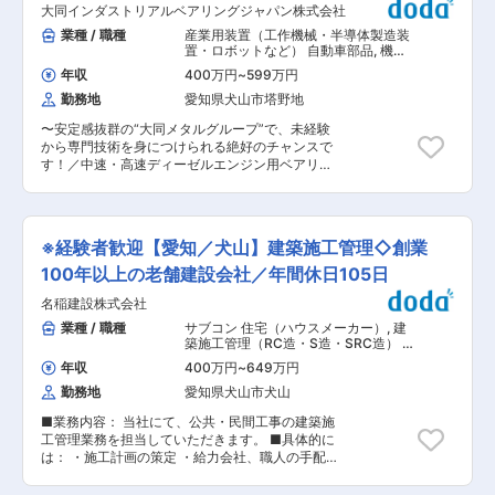
FA事業部）● （
ルG
大同インダストリアルベアリングジャパン株式会社
の設計・開発をお任せします。 ■具体的には：
https://www.muratec.jp/cfa/career.html ） ■村
・仕様提案、機械設計、解析：3Dモデルを用い
業種 / 職種
産業用装置（工作機械・半導体製造装
田機械について： ・「自動化」を軸に、クリーン
たシミュレーション、実験・評価など ・図面作成
置・ロボットなど） 自動車部品
,
機
FA（半導体）、繊維機械、ロジスティクス＆オー
支援：3D-CADソフトを活用したアセンブリモデ
械・金属加工 組立・その他製造職
トメーション、工作機械、情報機器の5つの分野
年収
400万円
~
599万円
ル作成、各部品モデル作成、干渉検討など／2D-
に展開する産業機械のグローバル企業。 ・売上高
勤務地
愛知県犬山市塔野地
CADソフトを活用した組図作成からバラシ作業、
5000億規模！右肩上がり成長中／営業利益率
部位図の作成 ※2D／3D共にCATIA V5を使用 ■当
18%を誇る高収益企業（2025年3月期/連結） ・
〜安定感抜群の“大同メタルグループ”で、未経験
ポジションの魅力： ・自動車という身近な製品の
従業員数・売上高ともに国内有数の規模ながら、
から専門技術を身につけられる絶好のチャンスで
設計を行うため、実生活の中で自分の携わった製
非上場による経営戦略を展開 ・年間休日120日以
す！／中速・高速ディーゼルエンジン用ベアリン
品を見ることがやりがいに繋がります。 ・技術力
上・完全週休2日制／5日以上の連続休暇も取得可
グメーカーとして国内トップクラス／年休119日
アップを目指す方には研修も充実しているうえ、
能で働き方良い。 ・時差出勤制度や時間単位有
＋平均有給取得日数18日〜 ★こんな方にピッタ
検討業務も多数行う為、メキメキ実力を身に着け
休、時間短縮勤務制度などライフスタイルなどに
リ★ ・安定した会社で世界に誇る技術を身につけ
ていただけます。 ・チーム設計である為、上記を
合わせて取得可。 ・責任ある仕事も早いうちから
たい！ ・有給をしっかり取りたい／働きやすい職
分担して実施していき、経験に合わせたスキルア
※経験者歓迎【愛知／犬山】建築施工管理◇創業
任せてもらえるような環境で、社員のチャレンジ
場が良い！ ・給与もしっかり確保したい！／賞与
ップが望めます。 ■配属組織： ・製品設計部
を後押しする風土
4.45カ月・年収420万円〜 ■仕事内容： めっき
100年以上の老舗建設会社／年間休日105日
門：108名 ・全社平均年齢：35.7歳 ■エンジニア
設備の機械オペレーターを担当していただきま
のキャリア支援について： 目標実現に向けた自己
名稲建設株式会社
す。 【具体的には】 ・製品の洗浄（油汚れの除
申告制度を採用：自身の""ライフプラン""に即
去） ・めっき専用機の設定・操作（製品を選択し
業種 / 職種
サブコン 住宅（ハウスメーカー）
,
建
し、今後の""キャリア目標""を申告・相談する制
セットするだけの簡単操作） ・製品の脱着・外観
築施工管理（RC造・S造・SRC造） 建
度です。 ・面談を通じて一人ひとりに応じたキャ
検査（厚み・接着状態・凹凸など ・めっき液の濃
築施工管理（木造）
リアプランを決定 ・現在の能力と""キャリア目
年収
400万円
~
649万円
度・温度管理 ・表面処理／めっき後の研磨作業
標""との差を埋めるための相談・実現に向けた機
勤務地
愛知県犬山市犬山
（仕上げ） ■組織構成： 43名の方が在籍し、ご
会と場を提供します。 ■働き方の魅力： ・希望
活躍しております。未経験の方が多く、先輩社員
勤務場所：全社で98%の社員が""キャリア目
■業務内容： 当社にて、公共・民間工事の建築施
が一から教えるので初めてでも安心です。 ★働く
標""または""ライフプラン""に合わせた希望勤務
工管理業務を担当していただきます。 ■具体的に
上での当社の魅力★ ◇工場内の空調完備 ◇年1回
場所にて就業中です（2024年1月現在）。 ・充実
は： ・施工計画の策定 ・給力会社、職人の手配
作業服を支給／クリーニング無料 ◇資格補助あり
した研修・教育制度：階層別での集合研修、室単
・資材の調達 ・品質および工程管理 ・完了報告
資格取得に対して試験費用・教材・講習費用を全
位での勉強会があります。 ・働きやすい環境：着
書などの書類作成 ■当社の特徴： 長年培った