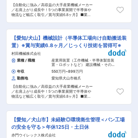
献する社会性の高い製品 ・将来はステンレス設計
【自動化に強み／高収益の大手産業機械メーカー
のエキスパート、部門リーダーも目指せます ■職
／右肩上がり成長中！5つの事業展開で半導体や
務内容詳細 ・建築図をもとにした製品設計、図面
物流など幅広く取引／賞与実績6.8ヶ月】 ■業務
作成 ・ゼネコン・親会社経由案件の仕様確認、打
概要： 世界最先端技術を駆使した半導体生産工場
ち合わせ対応 ・AutoCAD等を使用した設計・製
内大規模クリーン搬送システムにおける評価・シ
図 ・受注後は犬山工場向けの製作図（バラ図）作
ミュレーション業務となります。 ＜具体的には＞
成、製造部門との連携 ■組織構成 名古屋設計チ
・実機動作の現状分析（ログの分析）務 ・搬送シ
ームはベテラン2名＋補助1名体制。 4月には派遣
【愛知/犬山】機械設計（半導体工場向け自動搬送装
ミュレーションソフトAutoModを使ったモデルの
社員1名が加わる予定で、落ち着いた環境でじっ
開発 ・シミュレーションモデル作成のための情報
置）※賞与実績6.8ヶ月／じっくり技術を習得可※
くり技術を磨けます。 ■商材の解説 扱うのはス
作成ツールの開発（AutoCAD、Excel） ■働き方
テンレス製の自動ドア・サッシ、止水ドア、耐熱
村田機械株式会社
の特長： ダイバーシティを積極的に推進。すなわ
強化ガラスドアなど。JRセントラルタワーズや大
ち性別、年齢、国籍、文化や価値観など、社員1
業種 / 職種
産業用装置（工作機械・半導体製造装
型商業施設・公共施設など、「建物の顔」となる
人ひとりが持つ様々な違いは、組織にとっての大
置・ロボットなど） 建設機械・その他
エントランスに数多く採用されています！ ■入社
きな力になると考え、企業としても受け入れ体制
輸送機器
,
工作機械・産業機械・ロボッ
後の流れ 入社後はOJT中心。製品知識の習得から
年収
550万円
~
899万円
ト 半導体製造装置
を整えております。 ■村田機械について： 「自
スタートし、図面修正→簡単な新規作図へと段階
勤務地
愛知県犬山市橋爪
動化」を軸に、クリーンFA（半導体）、繊維機
的にお任せします。習熟度に合わせてフォローす
械、ロジスティクス＆オートメーション、工作機
るため、無理なく独り立ちが可能です。 ■企業様
【自動化に強み／高収益の大手産業機械メーカー
械、情報機器の5つの分野に展開する産業機械メ
の強み ・設計〜製作・加工まで一貫対応 ・大規
／右肩上がり成長中！5つの事業展開で半導体や
ーカーです。 ・全事業部の売上のうち、海外売上
模建築に対応できる技術力 ・転勤なし／年間休日
物流など幅広く取引／賞与実績6.8ヶ月】 ■業務
の割合は60％以上、事業拠点は世界17カ国・36
123日／休みが取りやすい社風 ・フルオーダーで
概要： 世界の最先端技術を駆使した半導体工場で
ヵ所へ広がっています。日・米・欧・亜の世界4
案件に変化があり、長く飽きずに働ける環境 変更
稼動する天井搬送システムの機械設計を行ってい
極体制を整え、一層のグローバル化を促進。 ・売
の範囲：会社の定める業務
ただきます。 ご経験や要望に応じていずれかの装
上高5000億規模！右肩上がり成長中／営業利益
置もしくは軌道設計となります。 【業務詳細】
率18%を誇る高収益企業（2025年3月期/連結）
【愛知／犬山市】未経験◎環境衛生管理＜パン工場
（1）装置設計・開発 ・天井搬送台車（OHT)：天
・従業員数・売上高ともに国内有数の規模なが
井に敷いたレールで移動し、半導体製造の工程間
の安全を守る＞年休125日・土日休
ら、非上場による経営戦略を展開 ・「なぜ？」と
を自動で繋ぐ搬送台車 ・自動保管庫（ストッカ
いう広い視野を持ち、自由にアイデアを発信／ア
赤門ウイレックス株式会社
ー）：製造工程において半導体を保管する自動保
イデアを自身でカタチにしていける環境。 ・年間