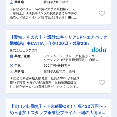
国オーバーヘッドドア社を、2003年には欧州ノ
勤務地
愛知県犬山市橋爪
（1）自動化・省力化 創業当初から「自動化」に
ボフェルムグループを買収。2006年には中国に
取り組み「機械にできることは機械に任せ、人は
合弁会社を設立し、グループ全体で世界に通用す
【自動化に強み／高収益の大手産業機械メーカー
創造的な仕事を」がテーマ （2）受注生産 お客様
る総合建材企業を目指しています。 ■正社員登用
／右肩上がり成長中！5つの事業展開で半導体や
の課題を解決する提案しニーズにマッチする製品
前提での採用ですが、社内規定により契約社員ス
物流など幅広く取引／賞与実績6.8ヶ月】 ■仕事
開発・カスタマイズ （3）ライフサイクル お客様
タートです。最短3か月で正社員登用いたしま
の内容： ・世界の最先端技術を駆使した半導体製
との長く深い関係で長期的な視点での研究開発
す。 変更の範囲：会社の定める業務
造工場内での無人搬送車、自動倉庫などの搬送機
■L&A事業部： 物流センターでの「必要なものを
器のソフトウェア設計、開発をお任せします。 ・
必要な時に必要な分だけ配送」の実現に向けて仕
お客様との打ち合わせ、要件定義、基本設計、詳
組みや、搬送・保管できるシステムを開発し、拠
【愛知／あま市】＜設計にキャリアUP＞エアバック
細設計、検証、評価、納品まで一貫して自社内で
点全体のオートメーション化・省人化に貢献して
行っています。（コーディングは一部外注してい
機械設計◆CATIA／年休120日・残業20h
います。 物流業界以外でもノウハウは活かせるた
るケースもあります） ■業務詳細： ・SEから出
め消費者向けメーカーとのプロジェクトも多数あ
株式会社ヒラテ技研
てきた要件に対して基本設計、詳細設計 ・外部ベ
ります。 ■教育体制： ◇入社後1年程は愛知県の
ンダー管理 ・開発したソフトウェアの検証、評
業種 / 職種
システムインテグレータ 技術系アウト
犬山事業所で研修を行い、その後横浜へ移動する
価 など ※要件定義はソフトウェアSEと呼ばれる
ソーシング（特定技術者派遣）
,
自動
予定。 ◇実務を通じたOJTでの教育が中心となり
別部門が担当します。 ■業務の特徴： ・半導体
車・自動車部品 その他機械設計
ます。先輩社員が業務内容を教育。 ◇各種教育プ
年収
500万円
~
649万円
製造工場内の天井に設置されたレールを自動搬送
ログラム(ソフトウェア研修、語学研修など)が有
勤務地
愛知県犬山市楽田西浦
台車（OHT）が走って搬送します。 ・どの製品
ります。外部研修への参加も可能。 ■村田機械に
を、どのOHTが運ぶと効率よく安全に搬送できる
ついて： ・「自動化」を軸に、クリーンFA（半
★勤務地希望を最大限考慮：社員の98％が希望勤
か、全体をコントロールするシステムの設計に携
導体）、繊維機械、ロジスティクス＆オートメー
務地で就業 ★安心の配属形態：単独派遣ほぼな
わることができます。 工場内では1000台以上の
ション、工作機械、情報機器の5つの分野に展開
し。既存チームへの増員参画が中心／立ち上げ時
OHTが走り回っているため、渋滞せず効率よいソ
する産業機械のグローバル企業 ・売上高5000億
も社内メンバーが伴走サポート ★現場目線の管理
フトウェア開発が半導体製造に欠かせません。 ■
規模！右肩上がり成長中／営業利益率18%を誇る
体制：営業に加え、技術領域ごとに室長・責任者
教育体制： OJTでの教育を予定しております。
高収益企業（2025年3月期/連結） ・従業員数・
が相談窓口です。管理者の多くがエンジニア出身
その他にキャリア採用者導入教育、GTD英語研修
売上高ともに国内有数の規模ながら、非上場によ
でフォロー万全 ■□創業50年以上の老舗設計専門
プログラム、若手技術者向け教育、中堅技術者向
【犬山／転勤無】＜※未経験OK！年収420万円〜＞
る経営戦略を展開 ・年間休日120日以上・完全週
会社／年休120日・福利厚生充実・残業月20時間
け教育、設計安全教育、技術者向け知財研修など
休2日制／5日以上の連続休暇も取得可能で働き方
／キャリア支援充実で働きやすい環境□■ ■業務
めっき加工スタッフ◆東証プライム上場の大同メタ
もございます。 ●半導体搬送システム（クリーン
良い
内容： 自動車用安全部品（自動車用エアバック）