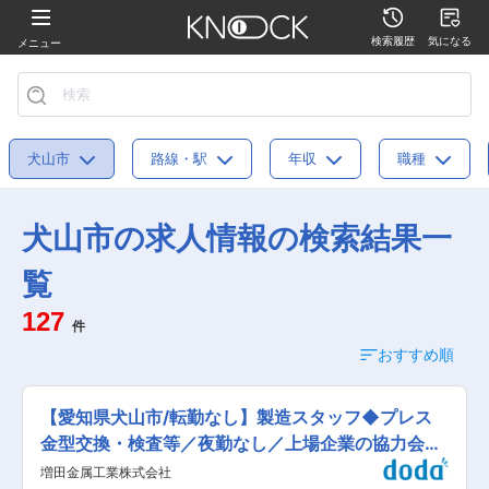
検索履歴
気になる
メニュー
犬山市
路線・駅
年収
職種
犬山市の求人情報の検索結果一
覧
127
件
おすすめ順
【愛知県犬山市/転勤なし】製造スタッフ◆プレス
金型交換・検査等／夜勤なし／上場企業の協力会社
で安定
増田金属工業株式会社