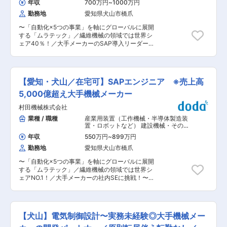
い業務にチャレンジ 生産技術のお仕事以外に、幅
年収
700万円
~
1000万円
（Web・オープン系・パッケージ開
は周りと相談しながら対応をいただきます。 ・前
広いお仕事をお任せします。 この規模感の企業だ
発） システム開発・運用（アプリ担
勤務地
愛知県犬山市橋爪
工程と後工程のリーダーとも随時やり取りを行
からこそ、声の通りやすい環境、できるお仕事も
当）
い、製品がいつ次の工程に出せるのかなどの連絡
あり、裁量も大きくやりがいを感じることができ
〜「自動化×5つの事業」を軸にグローバルに展開
を共有します。 ・作業が著しく遅れている場合
ます。 また、幅広い業務を通してモノづくりに関
する「ムラテック」／繊維機械の領域では世界シ
は、リーダーも現場作業に入っていただくことも
する一連の技術を身に着けることも可能です。
ェア40％！／大手メーカーのSAP導入リーダー候
ありますが、基本的には進捗管理がメインの業務
（2）大手との継続取引あり／安定性〇 当社は世
補！〜 ERP(SAP)導入により、統合されたデータ
となります。 ■工程 倉庫等で利用される自動搬
界を走る自動車の20％のショックアブソーバを手
の利活用促進、定例業務の自動化を実現し、事業
送機械部品の洗浄、塗装の仕分けなどの工程で
がける東証プライム上場・カヤバ株式会社の1次
環境の変化に柔軟に対応できるシステム基盤の構
す。 ■組織構成 今回配属予定の部門は、各工程
協力会社です。 1958年のお取引開始から、丁寧
築をご担当頂きます。 ■業務内容： 組織横断の
ごとに５〜30名のチームで構成されています。
【愛知・犬山／在宅可】SAPエンジニア ※売上高
で高品質な仕上がりで部品提供させて頂くことで
SAP導入プロジェクトリーダー・サブリーダー候
■入社後の教育体制について 入社後は数日間、現
今日まで支持を頂けております。 変更の範囲：本
補として下記業務をお任せいたします。 1. プロジ
5,000億超え大手機械メーカー
場の作業を実際に行っていただいたのち、リーダ
文参照
ェクト全体の企画推進 2. 新基幹システム（SAP）
ーの下についてOJTでリーダー業務を学んでいた
村田機械株式会社
導入に伴う要件定義、パラメータ設定 3. 新基幹
だきます。大体2か月間程度で独り立ちいただく
システム（SAP）のBASIS関連業務 4. データ分
業種 / 職種
産業用装置（工作機械・半導体製造装
ことを想定しておりますので、その後は工程を１
析、利活用促進 ■採用背景： 現在、一部事業部
置・ロボットなど） 建設機械・その他
つ任され、リーダー業務を行っていただきます。
の生産・販売領域と調達・会計領域への導入を進
輸送機器
,
システムエンジニア
リーダーの立場になってからも、周りと協力して
年収
550万円
~
899万円
（Web・オープン系・パッケージ開
めています。全社横断の取り組みであり当社にお
業務を行う体制が整っており、作業量によっては
発） システム開発・運用（アプリ担
勤務地
愛知県犬山市橋爪
いて非常に重要なプロジェクトです。SAP導入の
各工程と人員調整なども行うこともあります。何
当）
経験者が少ないため、外部ベンダーに委託してい
か相談事項があれば事業所長に報告もしていただ
〜「自動化×5つの事業」を軸にグローバルに展開
る業務もありますが、人財を確保することで内製
きます。 ■キャリアアップについて マネジメン
する「ムラテック」／繊維機械の領域では世界シ
化を進めていく予定です。ご経験をお持ちの方は
トとしてキャリアステップいただくポジションと
ェアNO.1！／大手メーカーの社内SEに挑戦！〜
プロジェクトにおいて重要なポジションをお任せ
なります。本社や大垣などの事業所もありますの
■業務内容：今までのご経験・適性に応じて業務
していく予定であり、キャリアアップの実現が可
で、そちらでマネジメントとしてステップアップ
をお任せいたします。 （1） 新基幹システム
能です。 ■組織構成：計73名 20代 11名（男性4
することも可能です。 ■当社魅力 ・精密部品、
（SAP）導入に伴うシステム要件定義、パラメー
名、女性7名）／30代 16名（男性11名、女性5
自動車部品の外観検査、コーティング加工を中心
タ設定 （2） 新基幹システム（SAP）導入に伴う
名）／40代： 28名（男性22名、女性6名）／50
【犬山】電気制御設計〜実務未経験◎大手機械メー
に幅広く事業を展開してきた当社。創業76年とい
アドオン設計、開発 (ABAP / Fiori) （3） 新基幹
代以上：18名（男性14名、女性4名） ■在宅勤務
う老舗ながらも挑戦心を持ち続けております。す
システム（SAP）の運用保守 ■募集背景： ・基