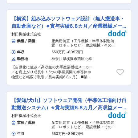
（無料駐車場有）／寮完備（15,000円〜/月）な
いき、工作機械におけるプロジェクトの開発期間
ので遠方の方からもご応募お待ちしております／
は、およそ2〜3カ月が中心です。 ・取り扱って
年間休日125日／離職率低／創業100年超え〜 ■
いる様々なシステムの中でも特に半導体工場向け
業務内容： ・プレス機械やプレーナー切削機を使
搬送システムは、先進の自動化システムとして注
【横浜】組み込みソフトウェア設計（無人搬送車・
った金属製建具の成型、加工や組立作業のお仕事
目を集めており、最先端のスキルを身に付けるこ
です（ほぼ全ての製品が、オーダー品の建具で
自動倉庫など）※賞与実績6.8カ月／産業機械メー
とができます。 ・自動倉庫システムや物流自動化
す）。 ※経験不問です。作業内容は、ご入社後丁
設備など、FA・マテハン領域の開発にも携わって
カー
村田機械株式会社
寧に指導いたします。 ■働きやすさ： 土日祝日
おります。AGVや搬送設備など、自動化ニーズの
休みで年間休日125日です。働きやすい環境が整
業種 / 職種
産業用装置（工作機械・半導体製造装
高まる分野において、最先端の技術やシステムに
っており、離職率は低く、就業しやすい環境で
置・ロボットなど） 建設機械・その他
触れながら経験を積むことが可能です。 ◆転勤
す。プライム上場企業のグループ会社ということ
輸送機器
,
工作機械・産業機械・半導体
今回は犬山市での勤務となります。 基本転居を伴
年収
550万円
~
899万円
製造装置・産業用ロボット ロボット
もあり、各種手当や福利厚生も充実しています。
う転勤は発生いたしません。転居を伴う転勤の際
（作業用ロボット・パワードスーツな
勤務地
神奈川県横浜市西区北幸
今回ご入社いただく方にも、腰を据えて長期就業
には、あらかじめお伝えします。その上でご了承
ど）
いただきたいと考えています。 ■当社について
いただけた場合にのみ、転勤となります。 ◆成長
【自動化に強み／高収益の大手産業機械メーカー
同社は1918年に「田島順三製作所」として創業
環境 当社は大手機械メーカーの開発パートナーと
／右肩上がり成長中！5つの事業展開で半導体や
し、日本で最初に建築用金属製品、美術工芸品の
して、共同で多数のプロジェクトに取り組んでお
物流など幅広く取引／賞与実績6.8ヶ月】 ■業務
製作を開始しました。金属製建具のパイオニアと
り、最先端分野にも携わっていることから電気・
内容： 物流センターや医薬、食品などのメーカー
して、有名百貨店や一流ホテル、高層オフィスビ
制御設計の技術者も成長機会が豊富にあります。
工場内での無人搬送車・自動倉庫などに関するソ
ル等、有名建築物の顔となるカーテンウォールや
会社の制度としてもリーダー・幹部研修など社内
フトウェア設計を行います。 また、仕様打合せの
エントランスの建具を設計・製造しています。
外の豊富な研修を受講できるため、モチベーショ
実施から取り纏め、詳細設計業務、プログラム実
■《三和ホールディングス（東証プライム上
【愛知/犬山】ソフトウェア開発（半導体工場向け自
ンを高く維持できる環境です。 変更の範囲：会社
装、単体テスト、結合テスト、搬送設備実機評価
場）》 三和グループについて： シャッター、ド
の定める業務
まで一貫してご担当頂きます。 ■やりがい： ・
動搬送システム）※賞与実績6.8カ月／高収益メー
ア、住宅用窓回り製品などを通じて、産業や暮ら
大掛かりな機械の開発が多いですが、犬山事業所
しに貢献。シャッター、スチールドアは国内トッ
カー
村田機械株式会社
には実験棟があり、社内で試作品を製作し、検証
プシェアを誇っています。商品開発から、製造、
を実施 ・自分が設計した機械が実際に動くのを目
業種 / 職種
産業用装置（工作機械・半導体製造装
施工、メンテナンスを一体化する「総合品質保証
にすることができる ・常に新しい技術を追求し幅
置・ロボットなど） 建設機械・その他
体制」を確立。品質に対するこだわりと柔軟な対
広い仕事にチャレンジしながら、常に全体を俯瞰
輸送機器
,
システムエンジニア（汎用機
応力でお客様から信頼を得ています。1996年に米
年収
550万円
~
899万円
系） 建機・その他輸送機器
できるエンジニアを目指せる ■当社の特徴：