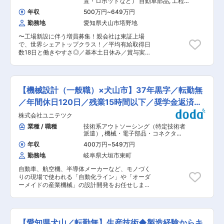
置・ロボットなど） 自動車部品
,
工程
コロがかよい合うこの距離感はスタッフの間にも
ら「自動化」に取り組み「機械にできることは機
設計・工法開発・工程改善・IE（機
深く根付き、アットホームなお店づくりにつなが
年収
500万円
~
649万円
械・金属加工） 設備立ち上げ・設計
械に任せ、人は創造的な仕事を」がテーマ （2）
っています。 変更の範囲：会社の定める業務
（機械設計）
勤務地
愛知県犬山市塔野地
受注生産 お客様の課題を解決する提案しニーズに
マッチする製品開発・カスタマイズ （3）ライフ
〜工場新設に伴う増員募集！親会社は東証上場
サイクル お客様との長く深い関係で長期的な視点
で、世界シェアトップクラス！／平均有給取得日
での研究開発 ■L&A事業部： 物流センターでの
数18日と働きやすさ◎／基本土日休み／賞与実績
「必要なものを必要な時に必要な分だけ配送」の
4.5ヶ月／昼食代補助あり~ ■業務内容 生産技術
実現に向けて仕組みや、搬送・保管できるシステ
の設備業務をご担当いただきます。 【具体的に
ムを開発し、拠点全体のオートメーション化・省
は】 ・新規設備の検討 構想設計メイン。構想を
人化に貢献しています。 物流業界以外でもノウハ
練った後に外部の業者と協力し製造された設備を
ウは活かせるため消費者向けメーカーとのプロジ
【機械設計（一般職）×犬山市】37年黒字／転勤無
導入します。 ・既存設備の改造活動 製造元に依
ェクトも多数あります。 ■教育体制： ◇入社後1
頼し連携しながら改善活動をします。 ■当ポジシ
／年間休日120日／残業15時間以下／奨学金返済支
年ほどは愛知県の犬山事業所で研修を行います。
ョンの特徴 ・ロボットを用いた装置を導入する案
その後、横浜へ移動する予定。 ◇実務を通じた
援
株式会社ユニテツク
件が多く、面白みがあります。 ・社外への設備販
OJTでの教育が中心となります。先輩社員が業務
売は行わないため、より安定した品質で生産性の
業種 / 職種
技術系アウトソーシング（特定技術者
内容を教育します。 ◇各種教育プログラム(ソフ
高く安全に配慮された装置・機械を導入できる
派遣）
,
機械・電子部品・コネクタ
トウェア研修、語学研修など)が有ります。外部研
か？を考えることに集中できます。 ■組織構成
CADオペレーター（機械）
修への参加も可能。 ■村田機械について： ・
年収
400万円
~
549万円
生産技術課には正社員8名（うち5名が親会社から
「自動化」を軸に、クリーンFA（半導体）、繊維
勤務地
岐阜県大垣市東町
の出向者）、嘱託社員1名の計9名が在籍しており
機械、ロジスティクス＆オートメーション、工作
ます。 ■求められる役割 まず、入社後1週間は座
機械、情報機器の5つの分野に展開する産業機械
自動車、航空機、半導体メーカーなど、モノづく
学で研修の予定です、その後OJTにて担当業務を
のグローバル企業。 ・売上高5000億規模！右肩
りの現場で使われる「自動化ライン」や「オーダ
割り振りますので、社内生産設備の特徴を少しづ
上がり成長中／営業利益率18%を誇る高収益企業
ーメイドの産業機械」の設計開発をお任せしま
つ覚えて頂きます。製造部署の班長やメーカーの
（2025年3月期/連結） ・従業員数・売上高とも
す。 生産設備の設計経験が少ない方や、分野が異
担当者など、多くの方とのやり取りが発生し、慣
に国内有数の規模ながら、非上場による経営戦略
なる方も安心してスタートできる環境を整えてい
れてきたら複数案件を並行して進めていただきま
を展開 ・年間休日120日以上・完全週休2日制／5
ます。 ・「これまでは製品設計や筐体設計、治
す。将来的には設備計画を統括する管理職となっ
日以上の連続休暇も取得可能で働き方良い ・責任
具設計が中心だった」 ・「指示通りのCADオ
て頂ける事を期待しています。 ■研修制度・福利
【愛知県犬山／転勤無】生産技術◆製造経験からキ
ある仕事も早いうちから任せてもらえるような環