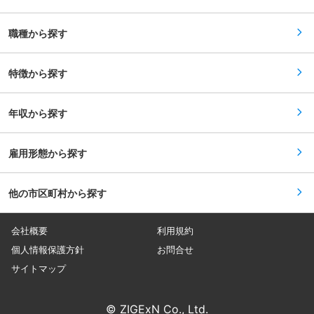
ンサー、リレー、インバーター等）の選定・見積
せず、一人で全ての対応ができるレベルで対応し
もり補助 ●ゆくゆくは、顧客との仕様打ち合わせ
ています。 ・全国の各拠点で活躍する社員が、年
や、社内試運転でのデバッグなど ※主要な
2回、犬山事業所に全員集合した会議や情報交換
職種から探す
PLC（三菱電機、キーエンス等）やCADなど、あ
会を実施しています。他拠点社員と直接意見交換
なたが使い慣れた環境からスタート可能です。
できる場がある為、拠点が違えど、同じフィール
【このポジションの魅力・キャリアチェンジに最
ドエンジニアとして一体感が感じやすく、横の繋
適な理由】 ●ハードからソフト設計、現地調整ま
特徴から探す
がりがあるのも同社の特長です。
で一貫して手掛ける 時には現地調整のための出張
対応や、土日出勤での対応が発生することもあり
ます。（※土日出勤が発生した場合は、振替休
年収から探す
日・代休の取得可能です） ですが、自分が設計し
たプログラムで巨大な設備が動き出す瞬間を体感
できるため、技術者として圧倒的な達成感を味わ
える環境です。 ●技術者出身の経営陣だからこそ
雇用形態から探す
の安心感 社長をはじめ取締役も各事業所の責任者
も全員が設計エンジニア出身の会社です。 未経験
のハード・ソフト領域があっても、躓きやすいポ
他の市区町村から探す
イントを理解しているためフォロー体制は万全で
す。 【安心して長く働ける環境】 ●転勤なし・
地域密着 事業所毎に地元企業と深く密着して業務
を進めるため、転勤はありません。じっくり腰を
会社概要
利用規約
据えて技術を磨けます。 ●残業は月平均15時間以
下 直近5年で残業削減を徹底し、22時以降の業務
個人情報保護方針
お問合せ
は原則ありません。無理のない環境で、じっくり
サイトマップ
とスキルアップに集中できます。 変更の範囲：会
社の定める業務
© ZIGExN Co., Ltd.