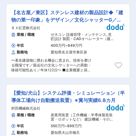
額負担しております。 ※一般毒劇物取扱責任者、
実に技術力アップ・ステップアップできる環境、
様々な技術が当社にはあります。それらを継承し
第二種電気工事士、防火管理者など ◇社内食堂あ
性別／国籍を問わない社員同士の丁度良い距離
ていくためには、エネルギーある若い方を積極的
り※社食は1食240円 ◇平均有給取得日数18日／
【名古屋／東区】ステンレス建材の製品設計◆「建
感、チームワークを自然に築けるような雰囲気で
に採用していくこと、そして若い方を中心として
平均月1回以上取得！ ■当社の強み 「大同メタル
す。 変更の範囲：会社の定める業務
まとまりを生み出すことが必要です。当社の営業
物の第一印象」をデザイン／文化シャッターG／残
工業」を親会社に持ち、大同メタルグループの中
分野の中では、特に土木において、若い方とのリ
核会社として船舶や建設機械のディーゼルエンジ
業少
ＢＸ紅雲株式会社
レーションシップが実現されつつあると考えてお
ンに用いられるすべり軸受の製造に特化し、より
ります。年齢ではなく成果によって常に仕事を評
業種 / 職種
ゼネコン 設備管理・メンテナンス
,
意
高品質でコストパフォーマンスに優れた製品をお
価する。当社は、個々の社員に対しても、そして
匠設計 製図・CADオペレーター（建
客様にお届けできるよう製造を行っています。 こ
会社全体に対しても、常にそのようなありかたを
設）
の分野において国内トップシェアを誇り、世界で
年収
400万円
~
649万円
保っていこうと考えております。それが「正当な
も数社しかない船舶や建設機械向けの中・高速デ
勤務地
愛知県名古屋市東区泉
評価」ということになります。これからも、将来
ィーゼルエンジン用すべり軸受メーカーとして、
性をふまえ、バランス感のある採用と事業展開に
国内海外の大手エンジンメーカーに製品を供給し
〜著名建築物に携わる機会に恵まれ、技術を磨け
よって、当社を育て続けて参ります。 変更の範
ています。 ※勤務時間について※設備によって3交
る職場です／親会社の文化シヤッターへの異動・
囲：会社の定める業務
代制になる場合あり ●一直／8：00〜16：40 ●
移籍可能性あり／年休123日〜 ■企業概要と採用
二直／15：40〜翌0：20 ●三直／23：55〜翌
背景 文化シヤッターグループの一員として、ステ
8：25 変更の範囲：会社の定める業務
ンレス製ドア・サッシを専門に手掛けるBX紅雲。
創業70年、グループ化20年の安定基盤のもと、
ニッチで差別化された分野に強みを持ちます。今
【愛知/犬山】システム評価・シミュレーション（半
回は将来の世代交代を見据え、設計体制強化のた
めの採用です。 ■お仕事の概要 大型公共施設や
導体工場向け自動搬送装置）※賞与実績6.8カ月
オフィスビルのエントランスに用いられる、ステ
村田機械株式会社
ンレス製ドア・サッシの製品設計を担当。量産で
はなく、案件ごとに仕様が異なるフルオーダー設
業種 / 職種
産業用装置（工作機械・半導体製造装
計が中心です！ ＼こんなお仕事です！／ -------
置・ロボットなど） 建設機械・その他
------------------ ・同じものを作らない完全オ
輸送機器
,
CAE解析（その他） 評価・
年収
550万円
~
899万円
デバッグ
ーダーメイド設計 ・自分の設計が街に残り、多く
勤務地
愛知県犬山市橋爪
の人の目に触れる達成感 ・防災性・安全性にも貢