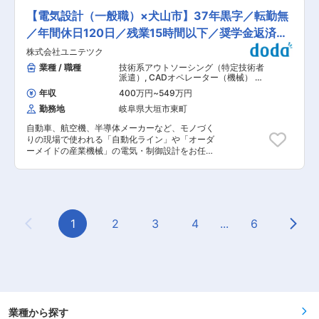
ラッグストア副店長、倉庫管理・物流スタッフ、
可。 ・責任ある仕事も早いうちから任せてもらえ
ているお客様先へ訪問しメンテナンスを行いま
建築・設備系の現場担当など活躍中！ ■この仕事
【電気設計（一般職）×犬山市】37年黒字／転勤無
るような環境で、社員のチャレンジを後押しする
す。 ・修理、定期点検がメインで、性能アップの
の特徴・やりがい ＼食の「当たり前」を支える仕
風土
ための改造もございます。 ・基本的には社用車で
／年間休日120日／残業15時間以下／奨学金返済支
事／ 食の安全を守る社会貢献性の高い仕事。 自
の移動となります。 【変更の範囲：会社の定める
分の仕事が多くの人の健康・安全に繋がる実感を
援
株式会社ユニテツク
業務】 ■入社後の流れ ・犬山事業所のトレーニ
得られます。 ■当社について 食品・自動車・医
ング施設にて、同社製品の特徴やメンテナンスに
業種 / 職種
技術系アウトソーシング（特定技術者
薬品業界など約1,000社の環境衛生を支える企業
ついて研修します。 ・不足スキルを専任講師が教
派遣）
,
CADオペレーター（機械） 電
です。 設備保全から衛生管理・調査まで幅広いサ
育し、先輩に同行してのOJTを3カ月〜２年間実
気設計（工作機械・装置・設備・制御
ービスで、安全で快適なものづくり環境の実現に
年収
400万円
~
549万円
盤など）
施いたします。 ・お一人で自信をもってお客様先
貢献しています。
勤務地
岐阜県大垣市東町
へ行けるようになるまでしっかり研修いたしま
す。 ・研修終了後、ご本人希望の拠点への配属を
自動車、航空機、半導体メーカーなど、モノづく
予定しています。希望勤務地がある場合は、面接
りの現場で使われる「自動化ライン」や「オーダ
内でご相談ください。 ■働き方 ・年休123日、残
ーメイドの産業機械」の電気・制御設計をお任せ
業26ｈ程度とメリハリをつけた働き方が叶いま
します。 生産設備の電気・制御設計経験が少ない
す。 ・基本的には休日夜間の対応は発生しません
方も安心してスタートできる環境を整えていま
（顧客の営業時間内での対応となります）。また
す。 「これまではハード設計（もしくはソフト設
土日の勤務が発生した場合には速やかに代休を取
計）のみ担当していた」 「流用設計や小規模な修
得いただきます。（取得率100％） ・毎日が出張
正図面の作成が中心だった」 という方も大歓迎！
で、中には1泊〜1週間程度の宿泊出張が発生しま
これまでの電気の基礎スキルを活かしつつ、既存
1
2
3
4
...
6
す。安全面から1日の移動距離・移動時間の制限
Previous Page
Next
データを流用した設計や先輩のサポートからスタ
を設けているため、隣県への訪問でも場合によっ
ートし、段階的に「電気設計のプロ」へとステッ
ては1泊になる可能性があります。 ■特長・魅
プアップしていける環境です。 【具体的な業務内
力： ・給与制度・福利厚生は村田機械社と同じと
容】 あなたの現在のスキルや経験に合わせて、で
なります。また研修期間中も村田機械社の犬山事
きる仕事から無理なくお任せします。 ●各種産業
業所が研修拠点となりますので、村田機械が誇る
機械の電気回路設計・ハード設計（盤レイアウ
最新技術に触れられる環境となっています。 ・同
ト、配線図など） ●PLCを用いた制御プログラミ
社のフィールドエンジニアの特長として、「機
ング・ソフト設計（ラダー設計） ●使用部品（セ
業種から探す
械」「電気」「プログラム」の各技術領域を分業