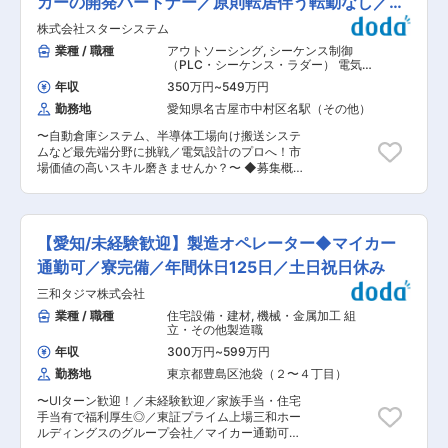
カーの開発パートナー／原則転居伴う転勤なし／残
部門方針としては週1回程度の出社が推奨されて
でにある基盤をもとに、新たな事業へ挑戦してい
幹システムはスクラッチ開発を基本としていまし
いますが、業務に支障がない範囲で、上司承認を
業20H
きます。
株式会社スターシステム
たが、ERP(SAP)導入により、統合されたデータ
得たうえでそれ以上に在宅勤務を行っている社員
の利活用促進、定例業務の自動化を実現し、事業
業種 / 職種
アウトソーシング
,
シーケンス制御
もいます。 ■企業情報 村田機械株式会社（ムラ
環境の変化に柔軟に対応できるシステム基盤の構
（PLC・シーケンス・ラダー） 電気設
テック）は、繊維機械、物流システム、半導体製
築及び保守をご担当頂きます。 ・現在、一部事業
計（工作機械・装置・設備・制御盤な
造装置、工作機械などの分野で世界的に事業を展
年収
350万円
~
549万円
ど）
部の生産・販売領域と調達・会計領域への導入を
開する京都本社の産業機械メーカーです。 世界
勤務地
愛知県名古屋市中村区名駅（その他）
進めています。全社横断の取り組みであり当社に
34拠点・海外売上比率約75％と高いグローバル
おいて非常に重要なプロジェクトです。 ・SAP導
比率を誇り、製造業の中でも安定した経営基盤を
〜自動倉庫システム、半導体工場向け搬送システ
入の経験者が少ないため、外部ベンダーに委託し
築いています。 ■ITソリューション本部について
ムなど最先端分野に挑戦／電気設計のプロへ！市
ている業務もありますが、人財を確保することで
（コピー＆ペーストいただきご確認ください） 社
場価値の高いスキル磨きませんか？〜 ◆募集概要
内製化を進めていく予定です。 ・ご経験をお持ち
員インタビュー HP：
大手機械メーカーにて、NC旋盤などの工作機械
の方はプロジェクトにおいて重要なポジションを
https://recruit.muratec.jp/career/interview/13/
や自動倉庫システム、無人搬送車などの半導体工
お任せしていく予定であり、キャリアアップの実
社員密着動画 YouTube：
場向け搬送システムといったさまざまな開発プロ
現が可能です。 ■組織構成：計91名 20代 17名
https://www.youtube.com/watch?v=3Cp53-gt-
ジェクトで、【電気設計】または【制御設計】の
（男性9名、女性8名）／30代 28名（男性13名、
【愛知/未経験歓迎】製造オペレーター◆マイカー
rU 変更の範囲：会社の定める業務
技術者として活躍していただきます。 ◆職務内容
女性15名）／40代： 24名（男性19名、女性5
【電気設計】 ・AUTO CADを使用しての電気回
通勤可／寮完備／年間休日125日／土日祝日休み
名）／50代以上：22名（男性17名、女性5名）
路図面作成 ・制御盤や操作盤のレイアウト設
■ITソリューション本部について（コピー＆ペー
三和タジマ株式会社
計 ・モーターやブレーカーなど各種機器の選定
ストいただきご確認ください） 社員インタビュー
【制御設計】 ・PLCプログラムの設計 ・タッ
業種 / 職種
住宅設備・建材
,
機械・金属加工 組
HP：
チパネルの作成 ・動作確認 ・デバック作業
立・その他製造職
https://recruit.muratec.jp/career/interview/13/
◆組織構成 産業技術事業部は、現在33名が在
社員密着動画 YouTube：
年収
300万円
~
599万円
籍。 制御設計部には23名が在籍し、お客様の希
https://www.youtube.com/watch?v=3Cp53-gt-
勤務地
東京都豊島区池袋（２〜４丁目）
望に合わせた形でサービスを提供しています。 若
rU 変更の範囲：会社の定める業務
手・中堅・ベテランのバランスが良い部署なの
〜UIターン歓迎！／未経験歓迎／家族手当・住宅
で、中途入社でもご安心してチャレンジくださ
手当有で福利厚生◎／東証プライム上場三和ホー
い。 ※dodaからミドルシニア世代も入社し活躍
ルディングスのグループ会社／マイカー通勤可
中！ ◆就業環境 ・メンバーと主に開発を進めて