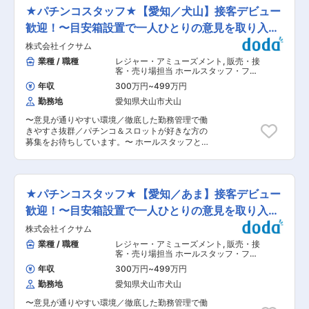
後係員について、やり方を学んでもらい、1人で
るプレス加工業務以外に、ボール盤や旋盤を使用
★パチンコスタッフ★【愛知／犬山】接客デビュー
任せられるようであれば、小さな現場から始めま
した切削加工・バレル研磨機を使用した研磨加工
す。 業務に慣れてきたら、関東の現場などもご担
歓迎！〜目安箱設置で一人ひとりの意見を取り入れ
など、幅広く柔軟に対応して頂きます。 製造業だ
当いただく予定です。数か月程度の案件の場合
と、担当する作業や工程が特化してしまうことも
る風潮〜
株式会社イクサム
は、交通費を支給いたしますので月2回程度自宅
多いかと思いますが、幅広くお任せすることで高
に帰省することも可能です。 ■当社について：
業種 / 職種
レジャー・アミューズメント
,
販売・接
い技術力を身に着けることが可能です。 （2）幅
1968年に名古屋市で創業した林鉄工所。鉄骨工事
客・売り場担当 ホールスタッフ・フロ
広いキャリア 入社後製造現場で製造スタッフとし
を専業とし、東海地方で数多くの実績を築いてき
アスタッフ・調理スタッフ（飲食）
て従事していただき、その後は現場のリーダをお
年収
300万円
~
499万円
ました。2014年には、犬山市に工場を新築。よ
任せします。その後は、プレス加工のスペシャリ
勤務地
愛知県犬山市犬山
り低コストで高精度な鉄骨加工を行なえるよう、
スト、生産技術、生産管理、設計など希望に合わ
設備や労働環境の改善を図っているところです。
せたキャリアを歩むことが可能です。 ＊手を挙げ
〜意見が通りやすい環境／徹底した勤務管理で働
今後もより多くのお客様の依頼にお応えしていく
れば色々なことにチャレンジできる環境が魅力で
きやすさ抜群／パチンコ＆スロットが好きな方の
ため、新たな仲間をお迎えすることとなりまし
す。 （3）大手との継続取引あり／安定性〇 当社
募集をお待ちしています。〜 ホールスタッフとし
た。 変更の範囲：会社の定める業務
は、東証プライム上場・世界を走る自動車の20％
て、お客様対応、カウンター業務など、店舗業務
のショックアブソーバを手がけるカヤバ株式会社
全般をお任せします。 ■職務概要： ・入社後
の1次協力会社です。 1958年にお取引を始め、プ
は、一般職となるホールスタッフから始めていた
レス品の小サイズ部品の製造、及び多品種少量生
だきます。出社したら、遊技台の電源を入れ、ホ
★パチンコスタッフ★【愛知／あま】接客デビュー
産ニーズへの対応等、丁寧で高品質な仕上がりで
ール全体を清掃し、開店準備をします。開店後
部品提供させて頂くことで今日まで支持を頂けて
は、お客様対応、カウンター業務などをお願いし
歓迎！〜目安箱設置で一人ひとりの意見を取り入れ
おります。 変更の範囲：無
ます。 ・閉店作業は機械からのお金回収や機械の
る社風〜
株式会社イクサム
メンテナンスなどを行っていただきます。また、
入替準備・提出物の作成・個々の分業の仕事・自
業種 / 職種
レジャー・アミューズメント
,
販売・接
己啓発・発注関係などの事務作業も発生します。
客・売り場担当 ホールスタッフ・フロ
■キャリアステップ： 入社後はホールスタッフと
アスタッフ・調理スタッフ（飲食）
年収
300万円
~
499万円
してご活躍いただきますが、いずれはストアマネ
勤務地
愛知県犬山市犬山
ージャー（店舗運営）としてご活躍いただきたい
です。また当社の評価制度は、定量面・定性面か
〜意見が通りやすい環境／徹底した勤務管理で働
ら考課者やマネージャーと面談を行い、評価をし