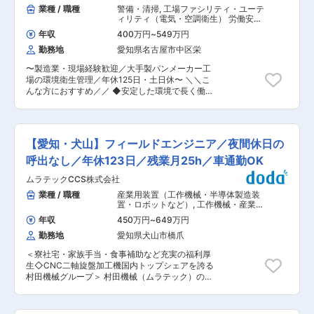
管庫 ・パージ装置：半導体製造に必要なガスを供
業種 / 職種
警備・清掃
,
工場ファシリティ・ユーテ
休日120日以上・完全週休2日制／5日以上の連続
給するシステムなど （2）軌道設計 ・搬送台車が
ィリティ（電気・空調衛生） 労働安全
休暇も取得可能で働き方良い。 ・時差出勤制度や
走行する天井のレール設計 ・軌道内特殊ユニット
衛生（EHS・HSE）
時間単位有休、時間短縮勤務制度などライフスタ
年収
400万円
~
549万円
の開発 ■教育体制： 得意分野の業務から始め、
イルなどに合わせて取得可。 ・責任ある仕事も早
勤務地
愛知県名古屋市中区栄
時間をかけて仕事を習得。 また、経験や能力に応
いうちから任せてもらえるような環境で、社員の
じたキャリア研修もあり、常にレベルアップを目
チャレンジを後押しする風土 ※数字で見る村田機
〜製造業・現場経験歓迎／大手製パンメーカー工
指せます。 ■半導体搬送システム（クリーンFA事
械（ https://recruit.muratec.jp/company/profile/
場の環境衛生管理／年休125日・土日休〜 ＼＼こ
業部）（
）
んな方におすすめ／／ ◆安定した環境で長く働き
https://www.muratec.jp/cfa/career.html ） ■機
たい方 ◆未経験から専門職へ！食の安全・品質に
械設計社員インタビュー：
関わる専門性の高い仕事がしたい方 【仕事内容】
https://recruit.muratec.jp/career/interview/05/
大手食品メーカーの工場に常駐し、設備や工場内
■村田機械について： 「自動化」を軸に、クリー
の衛生環境を守る「管理・指導」業務をお任せし
ンFA（半導体）、繊維機械、ロジスティクス＆オ
【愛知・犬山】フィールドエンジニア／夜間休日の
ます。 依頼増加に伴う増員募集で、未経験の方も
ートメーション、工作機械、情報機器の5つの分
育成前提です。 衛生管理が適切に行われるよう、
呼出なし／年休123日／残業月25h／車通勤OK
野に展開する産業機械メーカーです。 ・全事業部
作業者や品質、スケジュールを管理・調整するポ
の売上のうち、海外売上の割合は60％以上、事業
ムラテックCCS株式会社
ジションです。 【具体的には・・・】 ・衛生管
拠点は世界17カ国・36ヵ所へ広がっています。
理業務を行う協力会社への依頼・進行管理 ・設備
業種 / 職種
産業用装置（工作機械・半導体製造装
日・米・欧・亜の世界4極体制を整え、一層のグ
（食品加工機・空調・ダクト）の点検 ・微生物検
置・ロボットなど）
,
工作機械・産業機
ローバル化を促進。 ・売上高5000億規模！右肩
査・環境測定の管理 ・異物混入・カビ防止対策・
械・ロボット
上がり成長中／営業利益率18%を誇る高収益企業
年収
450万円
~
649万円
管理 ・工場スタッフへの衛生面に関する指導・周
（2025年3月期/連結） ・従業員数・売上高とも
勤務地
愛知県犬山市橋爪
知 ■研修制度 入社者のほとんどが未経験スター
に国内有数の規模ながら、非上場による経営戦略
ト◎段階的な研修と資格取得支援があります。 ▼
を展開 ・「なぜ？」という広い視野を持ち、自由
＜寮社宅・家族手当・食事補助など充実の福利厚
入社後1〜2か月：基礎研修（衛生管理・法令・基
にアイデアを発信／アイデアを自身でカタチにし
生◇CNC二軸旋盤加工機国内トップシェアを誇る
礎知識） ▼その後：先輩社員によるOJT、徐々に
ていける環境。 ・年間休日120日以上・完全週休
村田機械グループ＞ 村田機械（ムラテック）の工
担当エリア・業務範囲を拡大 ⇒業務に必要な資
2日制／5日以上の連続休暇も取得可能で働き方良
作機械のメンテナンス・点検および、お客様向け
格・講習は会社負担＆勤務時間内で取得可能です
い。 ・時差出勤制度や時間単位有休、時間短縮勤
の予防保全提案業務をご担当いただきます。 ■業
【過去の入社者例】 食品工場の製造スタッフ、ド
務制度などライフスタイルなどに合わせて取得
務内容 ・1日に1〜2件、同社機械を納入いただい