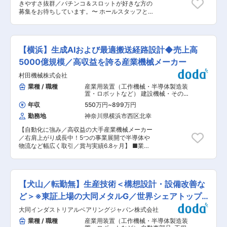
きやすさ抜群／パチンコ＆スロットが好きな方の
ます。 ■当社の魅力： ・当社が運営するホール
募集をお待ちしています。〜 ホールスタッフとし
は、木造建築のあたたかみと高い天井が生み出す
て、お客様対応、カウンター業務など、店舗業務
開放感にあふれています。さらに距離感を保った
全般をお任せします。 ■職務概要 ・入社後
パチンコ台、動きやすくキレイな通路。お客様に
は、一般職となるホールスタッフから始めていた
ゆったりと安心してパチンコを楽しんでいただけ
だきます。出社したら、遊技台の電源を入れ、ホ
る設計になっています。 ・「パチンコ業界もホテ
【横浜】生成AIおよび最適搬送経路設計◆売上高
ール全体を清掃し、開店準備をします。開店後
ルのような接客に」という風潮が強まるなか、イ
は、お客様対応、カウンター業務などをお願いし
5000億規模／高収益を誇る産業機械メーカー
クサムは地域の一部である自覚をもって「一歩踏
ます。 ・閉店作業は機械からのお金回収や機械の
み込んだ接客」を実践しています。型にはまった
村田機械株式会社
メンテナンスなどを行っていただきます。また、
接客よりも「また来てくださいね」と言える親近
入替準備・提出物の作成・個々の分業の仕事・自
業種 / 職種
産業用装置（工作機械・半導体製造装
感があっていいと考えているのです。お互いのコ
己啓発・発注関係などの事務作業も発生します。
置・ロボットなど） 建設機械・その他
コロがかよい合うこの距離感はスタッフの間にも
■キャリアステップ： 入社後はホールスタッフと
輸送機器
,
研究開発（R&D）エンジニア
深く根付き、アットホームなお店づくりにつなが
年収
550万円
~
899万円
基礎研究・先行開発・要素技術開発
してご活躍いただきますが、いずれはストアマネ
っています。 変更の範囲：会社の定める業務
勤務地
神奈川県横浜市西区北幸
ージャー（店舗運営）としてご活躍いただきたい
です。また当社の評価制度は、定量面・定性面か
【自動化に強み／高収益の大手産業機械メーカー
ら考課者やマネージャーと面談を行い、評価をし
／右肩上がり成長中！5つの事業展開で半導体や
ます。 ■当社の魅力： ・当社が運営するホール
物流など幅広く取引／賞与実績6.8ヶ月】 ■業務
は、木造建築のあたたかみと高い天井が生み出す
内容： 物流センターや医薬、食品などの製造メー
開放感にあふれています。さらに距離感を保った
カー工場内での無人搬送車・自動倉庫などの搬送
パチンコ台、動きやすくキレイな通路。お客様に
機器に関して生成AIを用いた改善や最適搬送経路
ゆったりと安心してパチンコを楽しんでいただけ
設計を行っていただきます。 ■業務詳細： ◇生
る設計になっています。 ・「パチンコ業界もホテ
【犬山／転勤無】生産技術＜構想設計・設備改善な
成AI ・生成AI技術を用いた業務効率改善の設計、
ルのような接客に」という風潮が強まるなか、イ
開発、実装 ・他部門と連携してAIソリューション
ど＞※東証上場の大同メタルG／世界シェアトップ
クサムは地域の一部である自覚をもって「一歩踏
を提供 ◇最適搬送経路設計 ・物流や搬送システ
み込んだ接客」を実践しています。型にはまった
クラス
大同インダストリアルベアリングジャパン株式会社
ムに関連する課題を解決するための最適化アルゴ
接客よりも「また来てくださいね」と言える親近
リズムを設計し、効率的な搬送経路を提案／実装
業種 / 職種
産業用装置（工作機械・半導体製造装
感があっていいと考えているのです。お互いのコ
■当社の特徴： （1）自動化・省力化 創業当初か