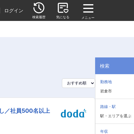
|
ログイン
検索履歴
気になる
メニュー
検索
勤務地
岩倉市
路線・駅
し／社員500名以上
駅・エリアを選ぶ
年収