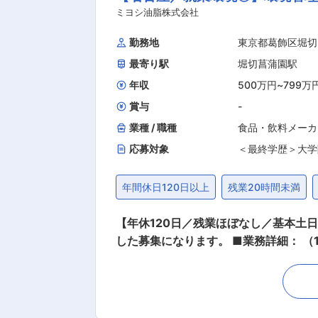
想の住まいを実現します。（情報共有ができ有給も取りやすいです。） ■お客
ミヨシ油脂株式会社
に1回来ていただいたけど、来店が少ない方 ・SNSで資料請求があった方 ■
勤務地
東京都葛飾区堀切
スクで他部門の方とも気軽に話しや相談ができま
最寄り駅
堀切菖蒲園駅
事は家を引き渡して終わりではありま
ーキテックスグループ全体で支えます
年収
500万円
~
799万
にします。 変更の範囲：会社の定め
賞与
-
業種 / 職種
食品・飲料メーカ
応募対象
＜最終学歴＞大学
年間休日120日以上
残業20時間未満
【年休120日／残業ほぼなし／基本土日祝休み／裁量を持って就業可能】 
した募集になります。 ■業務詳細： （1） 排水処理運用業務 ∟排水処理設備の管理監督 （各種数値管理、音・目視確認、曝気槽や沈殿槽の
色・臭気確認） ∟測定機器（TOC計、
換、配管解体・復旧、脱水機運転 ※会
確認・監視 ∟社内からの産廃引き取り
務 ∟大気・水質の官庁向け報告書作成 