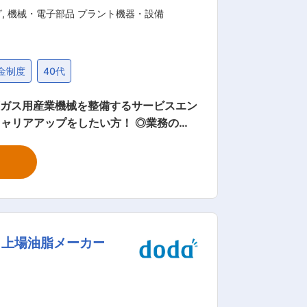
グ
,
機械・電子部品 プラント機器・設備
金制度
40代
圧ガス用産業機械を整備するサービスエン
泊が多いです。（出張の際は規定により日
整備などのメンテナンス業務を担当いた
車でいうエンジン部分の分解・整備に近い
／上場油脂メーカー
社後はOJT
かかる見込みですので、着実に業務を覚