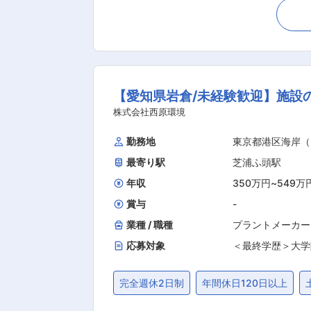
ード等を活用し提案します ・進捗管理
す。 ※完全反響型の集客で新規開拓はございません。 ■業務の特徴 お客様一人ひとりのニーズをヒア
住まいを創り上げていきます。営業の
席には1案件5回〜6回ほど同席頂いています。 ■担当する建物 注文住宅やマンション1室のご依頼が増えています。 
件もあり、美容室や居酒屋の依頼があります。 ■キャリアアップ ゆくゆくは商業施設の業務や空間デザイナーの業務
【愛知県岩倉/未経験歓迎】施設
しています。 ■配属部署の特徴 インテリアコーディネーターの部門は約20名在籍。 9割が女性で構成されており、育休復帰後に時短で働きプ
ライベートと両立しながら活躍する社員も多数おります。 ■入社後流れ 育成担当が1名ついて
株式会社西原環境
します。 ■同社の想い 私たちの仕事は家を引き渡して終わりではありません。 資金面や家族構成をはじめ、人生のフェーズに合わせ、 お客
勤務地
東京都港区海岸（
さまにとって一番いい「住まい方」をア
最寄り駅
芝浦ふ頭駅
年収
350万円
~
549万
賞与
-
業種 / 職種
プラントメーカー
応募対象
＜最終学歴＞大学
完全週休2日制
年間休日120日以上