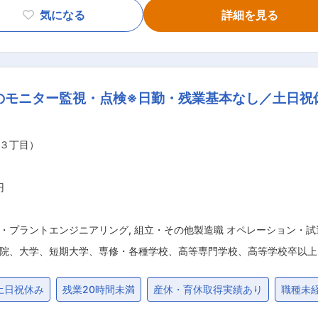
 見積、契約、日程調整、予算管理を行います ・引渡し お
気になる
詳細を見る
リングしながら、お客様とともに一から
面談に同席し、お客様の要望を直接ヒアリングして、より希望に
ほかにも、店舗の改装案
も担って頂きたく期待を
のモニター監視・点検※日勤・残業基本なし／土日祝
、3か月から半年ほど伴走して、1人立ちを目指
３丁目）
ーキテックスグループ全体で支えています。 家は売るもので
客さまが思い描く家、そこでの暮らしをグループ全体でかたちにします。 変更の範囲：会社
円
・プラントエンジニアリング
,
組立・その他製造職 オペレーション・試
院、大学、短期大学、専修・各種学校、高等専門学校、高等学校卒以上
土日祝休み
残業20時間未満
産休・育休取得実績あり
職種未