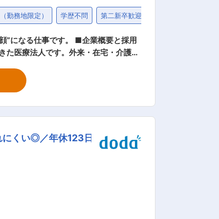
し（勤務地限定）
学歴不問
第二新卒歓迎
社会人経験10年以上
てきた医療法人です。外来・在宅・介護ま
 ■業務内容： ようて
フを支える、クリニック運営に欠かせな
通じて、医療制度や保険知識も自然と身に
オフィスから支えられます。 残業も少な
にくい◎／年休123日
法人ならではのノウハウと、長く働ける制度が整っています。職場見学も可能です。 変更の範囲：会社の定める業務