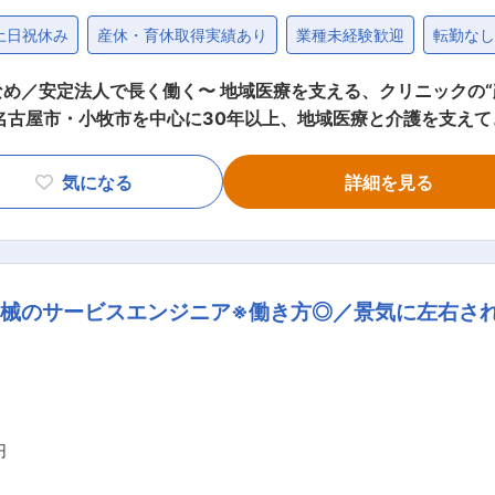
土日祝休み
産休・育休取得実績あり
業種未経験歓迎
転勤な
る、クリニックの“顔”になる仕事です。 ■企業概要と採用
名古屋市・小牧市を中心に30年以上、地域医療と介護を支え
ック運営を支える医療事務体制の強化を目的に新たな仲間を募集します。
会計・レセプトなど医療事務全般を担当。患者様や医療スタッ
気になる
詳細を見る
プト）業務 ・請求書、各種書類の作成・管理 ※日々の業務を
いただけるやりがいある仕事。地域に根ざした医療を、バック
械のサービスエンジニア※働き方◎／景気に左右され
Tからスタート。業務の流れを一つずつ覚え
（2）8:30〜12:30
0〜30時間 ■当社の強み： 医療と介護を一体で提供する安定基盤。複数施
設を展開する
円