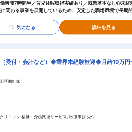
労働時間7時間半／育児休暇取得実績あり／残業基本なし◎未
る事業を展開しているため、安定した職場環境で長期的に働けます〜 ■本ポ
のほとんどが未経験スタートです。専門知識や仕事内容は入社
き易さが魅力 ・会社として長い歴史があり、ライフラインに
気になる
詳細を見る
コンピューター（制御盤）で機械を制御します。 ・設備の動
確認。警報や漏電が起こるなどの不具合があれば現場調査を実
しています。 ・水質検査： 例えば下水処理場であれば「流
（受付・会計など）◆業界未経験歓迎◆月給19万円
ックします。 ■入社後フォロー： 入社後はOJTを実施。現場のルールな
ポート。先輩に仕事の流れを教わりつつ少しずつ知識やスキル
用を通じて社会貢献
山区四軒家
動し、現在では上下水道処理施設の設計、建設、運転・維持管
な技術や経営ノウハウを取り入れています。「自然から得たも
クリニック 福祉・介護関連サービス
,
医療事務 受付