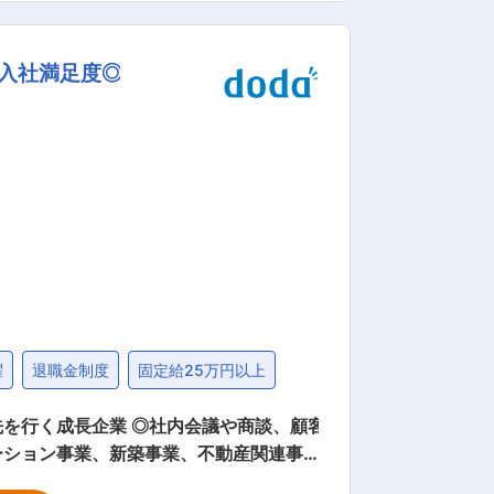
動 業務低減活動、安全操業のための改善提
い入社満足度◎
位での取得も可能です。 残業はほとん
技術課 ・生産品目：化成品（工業用柔軟
用薬剤等）、環境材料（重金属捕集剤等） 変更の範囲：会社の定める業務
躍
退職金制度
固定給25万円以上
先を行く成長企業 ◎社内会議や商談、顧客