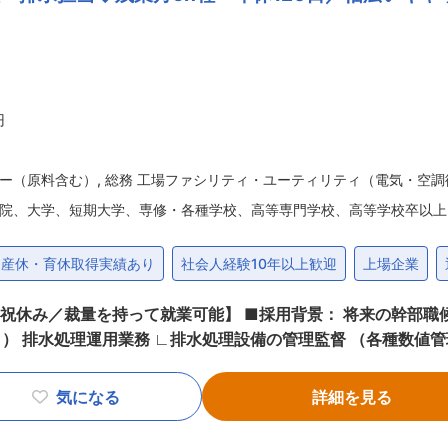
様の例 ・展示会／モデルハウスに来ていただいたお客様 ・店舗
配属先 配属先では20〜40代までの幅広い年齢層が活躍。フリーデ
す。長期休暇を取得して海外旅行を趣味とするメンバーもいます。 ■同社
せん。資金面や家族構成をはじめ、人生のタイミングに合わせ
。家は売るものではなく、みんなでつくり上げるもの。お客さ
円
る業務
ー（原料含む）
,
総務 工場ファシリティ・ユーティリティ（電気・空調
院、大学、短期大学、専修・各種学校、高等専門学校、高等学校卒以上
産休・育休取得実績あり
社会人経験10年以上歓迎
上場企業
■採用背景： 将来の幹部職候補として人員補充・組織強化を目的と
TNTP計、pH計等）のメンテナンス ∟機器周辺・槽内清掃、
社の操業に関わる重要設備のため非常に重要な業務です。 （2）
気になる
詳細を見る
依頼対応 ∟処理委託業者への依頼・引き渡し立会い ∟電子マニ
∟点検簿・手順書作成および見直し ∟社内向け書類（月報・年報