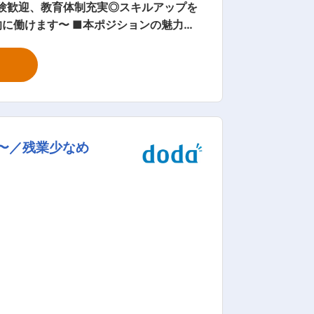
経験歓迎、教育体制充実◎スキルアップを
ジションの魅力：
後のOJTで丁寧に教えますので、安心し
密接に関わる事業を展開しているため、将
作チェックやメンテナンス： 機械やポン
施します。 ※小さな不具合は現場で対
している水が 海や川に影響を与えない
〜／残業少なめ
を身に付けていくことが可能。研修を含
理を行っています。同社はヴェオリアグ
のは自然に返す」という基本理念を基
に、技術革新や新しい考え方を積極的に取り入れ、社会に貢献する企業であり続けることを目指しています。 変更の範囲：会社の定める業務