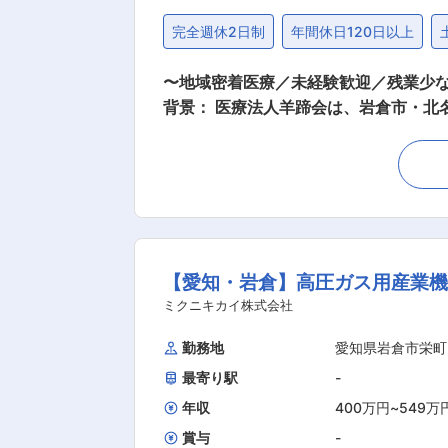
完全週休2日制
年間休日120日以上
〜地域密着医療／未経験歓迎／残業少なめ／安定法人で長く働く〜 地域医療を支え
背景： 医療法人羊蹄会は、岩倉市・北
で切れ目のない医療体制を整える中で、クリニ
いファミリークリニックにて、受付・
いポジションです。 ■業務詳細： ・受付、保険証確認、会計対応 ・電話対応（患者様・関係機関からの問い合わせ） ・カルテ作成、データ
入力、書類整理 ・診療報酬請求（レセ
つきます。 ■組織構成： 医師・看護師・医療事務が連携しながら運営。職種間の距離が近く、相談しやすい環境です。 ■働く魅力・やりが
い： 患者様から直接「ありがとう」を
【愛知・岩倉】高圧ガス用産業機
めで、プライベートとの両立がしやすい点も魅力です。 ■入社後の流れ： 先輩スタッフによるOJ
ながら、段階的に担当範囲を広げていきます。 ■勤務時間補足： 1日の合計勤務時間は8時間 （1）7:45〜11:45もしくは
ミクニキカイ株式会社
＋15:30〜19:30 ※（1）（2）シフトによって決定 ※残業平均月2
勤務地
愛知県岩倉市栄町
最寄り駅
-
年収
400万円
~
549万
賞与
-