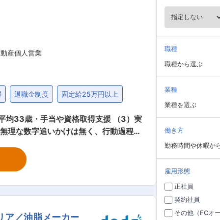
職種
不動産個人営業
職種から選ぶ
業種
躍
退職金制度
固定給25万円以上
業種を選ぶ
平均33歳・手当や資格取得支援 （3）実
）無理な数字追いかけは無く、行動過程を
働き方
勤務時間や休暇か
徴です。また弊社はリフォームや土地紹
雇用形態
正社員
相談 ・契約手続き、物件や土地の確認
契約社員
その他（FCオ
リア／油脂メーカー
くの提案や解決策を提供し、お客様の理