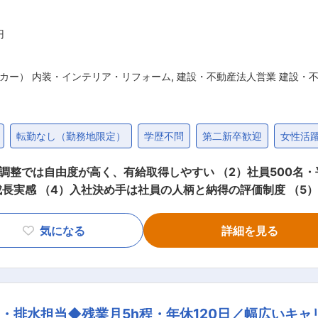
円
カー） 内装・インテリア・リフォーム
,
建設・不動産法人営業 建設・
転勤なし（勤務地限定）
学歴不問
第二新卒歓迎
女性活
調整では自由度が高く、有給取得しやすい （2）社員500名・
長実感 （4）入社決め手は社員の人柄と納得の評価制度 （5
なく、Web広告に力を入れており反響を頂
気になる
詳細を見る
く、お客様への対応を評価する制度のため満足度が高いことが特
様のライフプランや要望を丁寧にヒアリング ・最適な住
ンテリアコーディネーターとの連携 ・資金計画や住宅ローンの
・排水担当◆残業月5h程・年休120日／幅広いキャ
また、お客様に対して営業は１名でなく２名が担当します。多