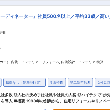
 緊急対応業務 ∟漏洩事故等の緊急時対応 （6） 改善提案活
約1名 ■就業環境 基本は土日
コーディネーター』社員500名以上／平均33歳／高
間休日は120日。有給休暇は初年度から即時付与され、時間単
に関して：工場全体で約70名ほどが在籍しています。 【名
です。 ・部署：総務課、工務・環境課、生産一課、生産二課、
井町
剤・洗浄剤、繊維油剤、香粧品原料、紙パルプ
円
カー） 内装・インテリア・リフォーム
,
内装設計・インテリア 積算
転勤なし（勤務地限定）
学歴不問
第二新卒歓迎
女性活
社多数 ◎入社の決め手は社風や社員の人柄 ◎ハイテクで1歩
新築事業、不動産関連事
アリング ・提案 プレゼンボ