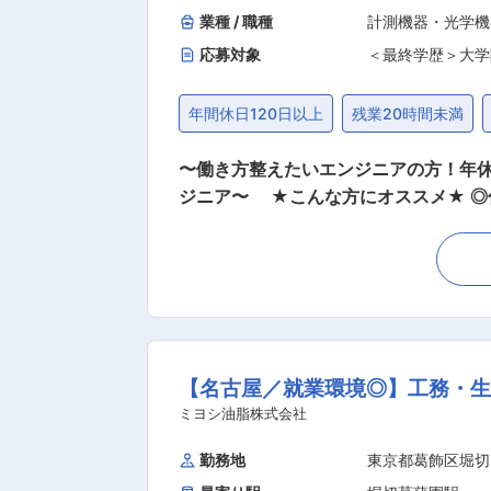
業種 / 職種
計測機器・光学機
応募対象
＜最終学歴＞大学
年間休日120日以上
残業20時間未満
〜働き方整えたいエンジニアの方！年休
ジニア〜 ★こんな方にオススメ★ ◎仕事とプライベートを両立させたい方！ ◎エンジニアとしてキャリアアップをしたい方！ ◎業務の一部
ではなく一連の業務に携わってみたい方 ★働き方★ ◎年休：123日（完全週休2日制、土日祝休み） ◎残業：月平均10〜20時間程度 ◎出
愛知県＋静岡県＋北陸3県などへの宿泊
当と宿泊費の支給あり） ◎休日出勤：平均すると月1〜2回程
油ガス）及び、特殊ガス用蒸発器・ポ
だきます。 ガス関連機器(LPガス及
業務内容)となります。 ■業務詳細 顧客からのメンテナンス依頼をもとに、見積提示／部品発注／顧客のもとへ訪問しメンテナンス。基本的に
【名古屋／就業環境◎】工務・生
は依頼を受けたメンテナンス対応ですが、将来的に
で先輩社員に同行して頂きながら仕事を
ミヨシ油脂株式会社
えていただけます。 また、仕事に必要な国家資格は会社負担で取得
勤務地
東京都葛飾区堀切
しています。 ■当社の強み ・特定顧客に特化しすきない堅実な経営や、高い技術力・営業力で、60年間連続黒字の安定的な業績を誇っていま