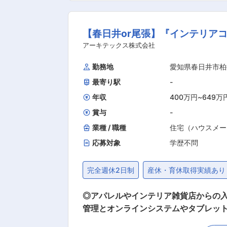
在庫棚卸、商社への発注連絡業務 （5）
案 年間1人あたり2件提出目標（報奨金制度あり） ■組織構成 課長1名（工場長が兼務）、課長補佐1名、メンバー
【春日井or尾張】『インテリア
祝休み（工場カレンダーに準じる）で年
どなく（5時間程度）就業環境を意識して就業されたい方歓迎です！ ■名古屋工場
アーキテックス株式会社
古屋工場 概要】 油化部門の主力工場
勤務地
愛知県春日井市柏
最寄り駅
-
年収
400万円
~
649万
賞与
-
業種 / 職種
住宅（ハウスメー
応募対象
学歴不問
完全週休2日制
産休・育休取得実績あり
◎アパレルやインテリア雑貨店からの入
管理とオンラインシステムやタブレットを導入 ■概要 1998年の創業から、住宅リフォームやリノベーション事業、
業といった『住まい』を総合提案する企業です。 ■仕事詳細 ・お打ち合わせ イメージ、予算、納期などのヒ