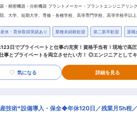
器・精密機器・分析機器 プラントメーカー・プラントエンジニアリン
院、大学、短期大学、専修・各種学校、高等専門学校、高等学校卒以上
産休・育休取得実績あり
業種未経験歓迎
第二新卒歓迎
退職
123日でプライベートと仕事の充実！資格手当有！現地で高
張：
を伴う出張は平均すると月に1〜2回程度。1回の出張で1〜2
気になる
詳細を見る
度（出勤した場合は代休取得） ■業務概要 お客様の事業所にて、LPガス（液化石
ンプ・コンプレッサー等、高圧ガス関連機器の法定検査・分解
び特殊ガス用気化器)の分解・整備、法定検査がメイン業務(例:
産技術*設備導入・保全◆年休120日／残業月5h程
は取引拡大に向けた提案にも取り組んでいただく予定です。 ■入社後の流れ 入
覚えて頂きます。 独り立ちするための資格取得に3年ほどは
いただけます。 ■組織構成 配属先には所長（50代）1名、事務1名が活躍