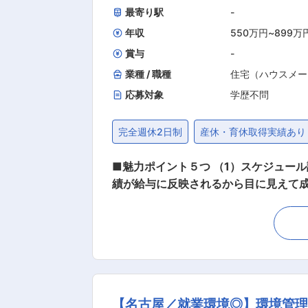
最寄り駅
-
年収
550万円
~
899万
賞与
-
業種 / 職種
住宅（ハウスメー
応募対象
学歴不問
完全週休2日制
産休・育休取得実績あり
■魅力ポイント５つ （1）スケジュール
績が給与に反映されるから目に見えて成
評価 ■業務内容 新築住宅購入を検討しているお客様のご要望をカタチにします。住宅だけでも4ブランドを展開しており、お客様の志向性や
予算にあわせて、バリエーションある紹介ができます。 ■新規営業／ノルマ無し 新規開拓営業では
いています。 また、営業数字ではな
介も可能なため、お客様と長く深く関係を築くことができます。 ■仕事の流れ ・お客
宅プランを企画・提案 ・設計担当やイ
・引き渡し後のアフターフォロー ■チーム体制 新築事業部はインサイドセールス、設計担当、インテリアコーディネーターなど、様々な専門
【名古屋／就業環境◎】環境管理
家が所属しチームで連携しています。