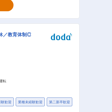
客様へ施工が完了した物件を引渡しま
沿ったプランを提案します。 面談の同
休／教育体制◎
はなく、みんなでつくり上げるもの。 お
の定める業務
運転
経験歓迎
業種未経験歓迎
第二新卒歓迎
社会人経験10年以上