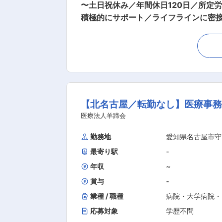
〜土日祝休み／年間休日120日／所定
積極的にサポート／ライフラインに密接に関わ
★未経験から活躍できます！ ・入社者
て働けます。 ★安定した職場環境と働
来も安定した職場です。 ■職務内容： 水処理施設の安全な運転を守る、下記業務をお任せします。 ・中央監視室での運転や監視： 水の処理
や機械の動作に問題がないかチェック。
プなどの設備が正常に動作しているかを
応しますが、大規模なものは外部に依頼
【北名古屋／転勤なし】医療事務
か」を検査する必要があるため、専用器具や機械を用いて水質をチェ
どを説明し安全に作業ができるようサ
医療法人羊蹄会
めたサポートがあり、資格手当もあります。 ■株式会社西原環境について： 株式会社西原環境は1917年に創業し、水の活
勤務地
愛知県名古屋市守
を目指しています。水処理を中心に活
最寄り駅
-
ループの一員であり、世界中の先進的
年収
~
賞与
-
業種 / 職種
病院・大学病院・
応募対象
学歴不問