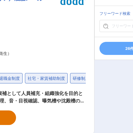
フリーワード検索
の想い 私たちの仕
、お客さまに一番いい「住まい方」をア
まが思い描く家と暮らしを全社でカタチ
26
衛生）
退職金制度
社宅・家賃補助制度
研修制度充実
固定給25万円
高分子凝集剤・消泡材補充 ∟ポンプ交
 産廃処理管理業務 ∟産業廃棄物置場の
フェスト発行・管理 （3） 書類作成業
）作成 （4） 資材管理・発注業務 ∟