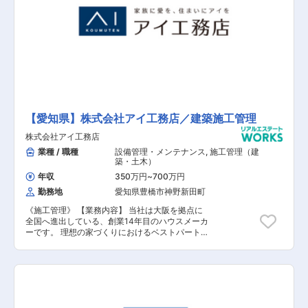
【愛知県】株式会社アイ工務店／建築施工管理
株式会社アイ工務店
業種 / 職種
設備管理・メンテナンス
,
施工管理（建
築・土木）
年収
350万円
~
700万円
勤務地
愛知県豊橋市神野新田町
《施工管理》 【業務内容】 当社は大阪を拠点に
全国へ進出している、創業14年目のハウスメーカ
ーです。 理想の家づくりにおけるベストパートナ
ーを目指す当社で、施工管理職をお任せします。
設立以来、増収・増益を続け、全国No.1の売上成
長性を推移する同社。社員数は1,500名、売り上
げは1,000億円目前。同社と共に成長頂ける人財
を募集いたします。 【具体的には】 契約内容や
設計図面を確認しながら、着工からお引き渡しま