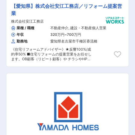
力。お客様のご都合で休日出勤等が発生した場合
容】 ■地盤調査、設計・工事担当・インテリアア
は、必ず振休を取得いただきます。
【愛知県】株式会社安江工務店／リフォーム提案営
ドバイザーとの連携 ■建設計画プラン作成 ■資金
計画の作成 ■上棟・お引渡し 【担当者コメン
業
ト】 同社は東証プライム上場の《YAMADAグル
株式会社安江工務店
ープ》の一員として、 注文住宅・リフォーム・買
取再販・不動産仲介などお客様のあらゆる ニーズ
業種 / 職種
不動産仲介
,
建設・不動産個人営業
に対応している総合ハウスメーカーになります。
年収
320万円
~
700万円
創業70年を超える老舗企業として、またヤマダ
HDの安定性を持ち ホールディングスとしてのネ
勤務地
愛知県名古屋市千種区香流橋
ットワークを最大限活かしながら、 家具・家電・
《住宅リフォームアドバイザー》★反響100%/成
住まいをトータルプロデュースできることが同社
約率50% ■住宅リフォームの提案営業をお任せし
の強み になります。 企業理念として「創造と挑
ます。OB顧客（リピート顧客）や チラシやHPを
戦」を掲げ、何度失敗しても最終的に成功 すれば
ご覧になってお問い合わせくださった店舗から車
いいというチャレンジできる社風が根付いていま
で30分以内 のお客様を担当します。 【業務特
す。 働き方もメリハリが効いており、残業も少な
徴】 ■工事期間1週間以上または家の構造に触れ
く残業ではなく結果で稼ぐ という雰囲気がござい
る場合は、施工 監理とデザイナーの3名1チーム
ますので、ワークライフバランスの実現した 環境
で、お客様のご要望にお答えします。 ■店舗から
がございます。 同ポジションでは無理な営業活動
車で30分以内の顧客を対応する企業方針に加え、
を行うのではなく、お客様に対して 寄り添ったス
各営業の担当 エリアを集約することで移動時間を
タイルでの営業を行っていただきますので、お客
削減し業務効率化に努めています。 【成約率につ
様目線 を大事にした営業を行っていただくことが
いて】 ■OB顧客からの成約率は約75％、新規顧
可能です。
客は30％とな っており、平均では50％程度で
す。 【働き方について】 ■木曜日のノー残業デ
ーや22時完全パソコンシャットダウンなど、働き
方改善に取り組んでいます。 ■また店舗を密集さ
せ、担当エリアを限定することで移動時間を削減
し、残業時間平均27時間/月を実現しています。