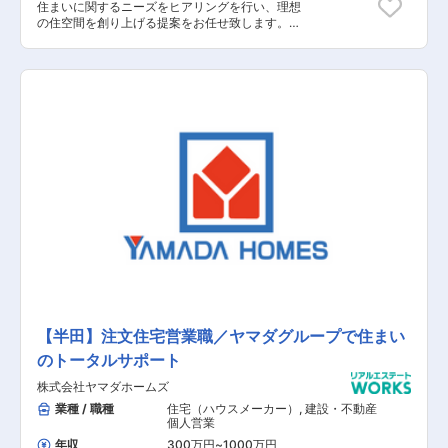
住まいに関するニーズをヒアリングを行い、理想
の住空間を創り上げる提案をお任せ致します。土
地探しから間取りプラン、資金、インテリアの相
談など、世界に一つの住まいづくりに伴走しま
す。 【具体的な業務内容】 ■展示場へお越しい
ただいたお客様への対応 ■資料請求されたお客様
への対応 ■お客様への住まいに関するヒアリング
■お客様のニーズに基づいたご提案 ■建設予定地
の調査 ■契約関連の事務作業 ■引き渡し後のアフ
ターフォロー 【担当者コメント】 家電量販店の
最大手である「ヤマダ」ホールディングスの不動
産領域を担当する同社での募集となります。ヤマ
ダホールディングスグループのグループシナジー
を活用した集客導線が確立されており、安定して
働くことが可能です。また、飛び込み営業はほと
んどなく、展示場にお越しいただいたお客様や資
料請求されたお客様の対応が主になります。
【半田】注文住宅営業職／ヤマダグループで住まい
のトータルサポート
株式会社ヤマダホームズ
業種 / 職種
住宅（ハウスメーカー）
,
建設・不動産
個人営業
年収
300万円
~
1000万円