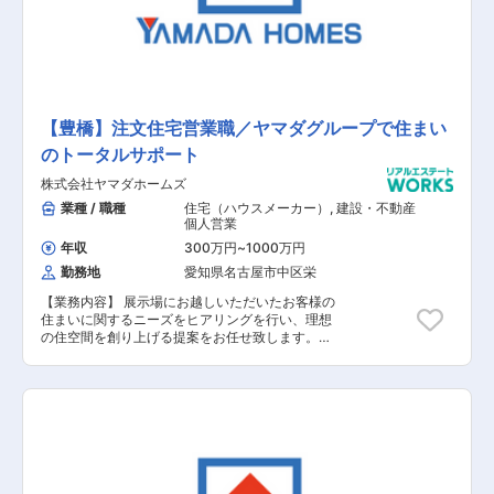
働くことが可能です。また、飛び込み営業はほと
んどなく、展示場にお越しいただいたお客様や資
料請求されたお客様の対応が主になります。
【豊橋】注文住宅営業職／ヤマダグループで住まい
のトータルサポート
株式会社ヤマダホームズ
業種 / 職種
住宅（ハウスメーカー）
,
建設・不動産
個人営業
年収
300万円
~
1000万円
勤務地
愛知県名古屋市中区栄
【業務内容】 展示場にお越しいただいたお客様の
住まいに関するニーズをヒアリングを行い、理想
の住空間を創り上げる提案をお任せ致します。土
地探しから間取りプラン、資金、インテリアの相
談など、世界に一つの住まいづくりに伴走しま
す。 【具体的な業務内容】 ■展示場へお越しい
ただいたお客様への対応 ■資料請求されたお客様
への対応 ■お客様への住まいに関するヒアリング
■お客様のニーズに基づいたご提案 ■建設予定地
の調査 ■契約関連の事務作業 ■引き渡し後のアフ
ターフォロー 【担当者コメント】 家電量販店の