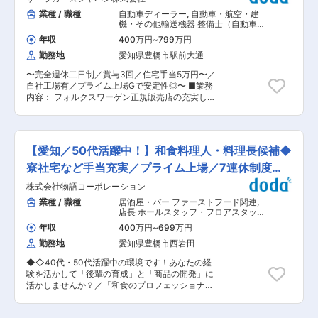
16名（平均30.4歳） ・大阪：25名（平均28.6
・空調工事の見積り業務、受注後の現場調査 ・協
業種 / 職種
自動車ディーラー
,
自動車・航空・建
歳） ・岡山：15名（平均30.1歳） ・中部：13名
力業者への工事内容説明 ・施工管理担当や施主や
機・その他輸送機器 整備士（自動車・
（平均27歳） →若手中心で馴染みやすい環境 ■
ゼネコンとの進捗状況打ち合わせ 等 ■営業スタ
建機・航空機など）
働き方： ・有給取得率：約60％（希望休OK） ・
年収
400万円
~
799万円
イル： ・既存9割、新規1割となります。基本はル
基本残業少なめ ・1日約13組対応で無理のない接
勤務地
愛知県豊橋市駅前大通
ート営業となり、新規顧客については問い合わせ
客数 ■募集背景： 事業拡大・店舗増加に伴う増
対応が中心の為、テレアポ・飛び込み営業はあり
員募集となります。 変更の範囲：会社の定める業
〜完全週休二日制／賞与3回／住宅手当5万円〜／
ません。 ・現在営業1人あたり50社を担当してお
務
自社工場有／プライム上場Gで安定性◎〜 ■業務
ります。 ■組織構成： ・現在2名（50代、40
内容： フォルクスワーゲン正規販売店の充実した
代）の営業員で構成されています。今回採用され
設備の中で、整備士業務をお任せします。 受付や
た方は40代の方の下について業務を覚えていただ
見積等は別途専任スタッフがおりますので、整備
く予定です。 ■入社後／キャリアパス： ・先輩
業務に集中できる環境です。 ■業務詳細 ・フォ
社員と同行を通じてOJTにて業務を覚えていただ
ルクスワーゲン車全般の点検・修理・車検業務 ・
きます。まずは既存顧客のニーズ確認→先輩社員
【愛知／50代活躍中！】和食料理人・料理長候補◆
洗車業務などのその他整備業務に付随する雑務 └
への報告からお任せします。 ・実力次第では、主
一日に対応する平均台数：５台程度 └工程管理の
寮社宅など手当充実／プライム上場／7連休制度あ
任→係長→係長→部長と役職に就くことも可能で
際、レベルに合わせて作業車両が割り当てられま
す。 ■同社について： 2017年から静岡県浜松市
り
株式会社物語コーポレーション
す。もちろん難しい作業の時は先輩社員のフォロ
に本社を置く「須山建設」のグルー プ企業となり
ーがあります。 ■入社後の流れ： ・入社後は社
業種 / 職種
居酒屋・バー ファーストフード関連
,
ました。当グループでは充実した職場環境でより
員ＯＪＴ、インポータートレーニング、キャリア
店長 ホールスタッフ・フロアスタッ
豊かな生活と安心して働けるよう、社員を全面的
採用向けグループ研修にてフォローを行ってまい
フ・調理スタッフ（飲食）
にバックアップしています。 教育制度も充実して
年収
400万円
~
699万円
ります。 ・フォルクスワーゲンのテクニカルマイ
おり、管工事施工管理技士の資格取得を目指しま
勤務地
愛知県豊橋市西岩田
スター資格取得を応援します。 ■キャリアパス
す。その他にも電気工事士などスキルアップでき
メカニック→チーフメカニックと整備士をまとめ
る資格取得を会社として応援します。合格時は会
◆◇40代・50代活躍中の環境です！あなたの経
ていただく立場を目指していただきます。 また、
社で費用を負担します。 ■須山建設株式会社につ
験を活かして「後輩の育成」と「商品の開発」に
整備士の知識を活かしてアドバイザーへのキャリ
いて： 同社は静岡県西部で地域密着型経営を行
活かしませんか？／「和食のプロフェッショナ
アチェンジやサービスチームをまとめるサービス
い、設計部門を自社に持つ総合建設会社として、
ル」を目指せる環境／寮社宅・住居手当ありで安
マネージャー、店長などへのステップアップも可
「設計施工一貫方式」で建設を行っております。
心して就業可能／焼肉きんぐ・丸源ラーメン・ゆ
能です ■働き方 〈残業〉 平均残業時間：
当社の設計部門は県内トップクラスのスタッフを