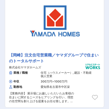
■お客様のニーズに基づいたご提案 ■建設予定地
の調査 ■契約関連の事務作業 ■引き渡し後のアフ
ターフォロー 【担当者コメント】 家電量販店の
最大手である「ヤマダ」ホールディングスの不動
産領域を担当する同社での募集となります。ヤマ
ダホールディングスグループのグループシナジー
を活用した集客導線が確立されており、安定して
働くことが可能です。また、飛び込み営業はほと
んどなく、展示場にお越しいただいたお客様や資
料請求されたお客様の対応が主になります。
【岡崎】注文住宅営業職／ヤマダグループで住まい
のトータルサポート
株式会社ヤマダホームズ
業種 / 職種
住宅（ハウスメーカー）
,
建設・不動産
個人営業
年収
300万円
~
1000万円
勤務地
愛知県名古屋市中区栄
【業務内容】 展示場にお越しいただいたお客様の
住まいに関するニーズをヒアリングを行い、理想
の住空間を創り上げる提案をお任せ致します。土
地探しから間取りプラン、資金、インテリアの相
談など、世界に一つの住まいづくりに伴走しま