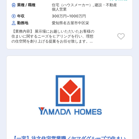
業種 / 職種
住宅（ハウスメーカー）
,
建設・不動産
個人営業
年収
300万円
~
1000万円
勤務地
愛知県名古屋市中区栄
【業務内容】 展示場にお越しいただいたお客様の
住まいに関するニーズをヒアリングを行い、理想
の住空間を創り上げる提案をお任せ致します。土
地探しから間取りプラン、資金、インテリアの相
談など、世界に一つの住まいづくりに伴走しま
す。 【具体的な業務内容】 ■展示場へお越しい
ただいたお客様への対応 ■資料請求されたお客様
への対応 ■お客様への住まいに関するヒアリング
■お客様のニーズに基づいたご提案 ■建設予定地
の調査 ■契約関連の事務作業 ■引き渡し後のアフ
ターフォロー 【担当者コメント】 家電量販店の
最大手である「ヤマダ」ホールディングスの不動
産領域を担当する同社での募集となります。ヤマ
ダホールディングスグループのグループシナジー
を活用した集客導線が確立されており、安定して
働くことが可能です。また、飛び込み営業はほと
んどなく、展示場にお越しいただいたお客様や資
料請求されたお客様の対応が主になります。
【一宮】注文住宅営業職／ヤマダグループで住まい