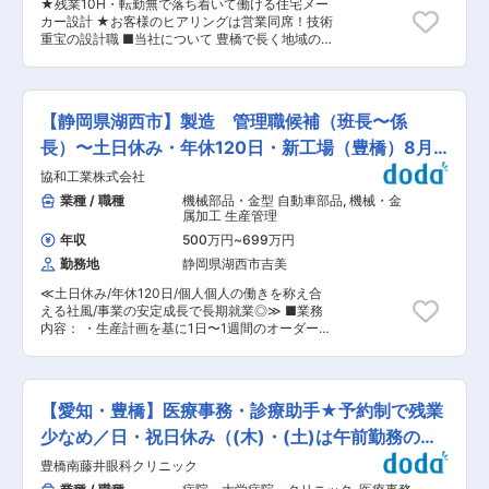
職場> お客様に感動と喜びを提供する料理づくり
★残業10H・転勤無で落ち着いて働ける住宅メー
る。 ・豊橋工場独自のシステムをゼロから構築・
はもちろん、ご自身の成長を実感できる場です。
カー設計 ★お客様のヒアリングは営業同席！技術
改善する経験が積める。 ・トラブル対応を通じて
「和食のプロフェッショナルを目指したい」とい
重宝の設計職 ■当社について 豊橋で長く地域の
幅広いシステム知識が身につく。 ■魅力： ・安
う情熱を持って挑んでいける方にとっては、最適
皆様の住宅を作り続けている当社は、より世代や
定した環境：長く勤める社員が多く、腰を据えて
な職場です。 変更の範囲：会社の定める業務
友人のご紹介が繋がり安定して受注を受け売上を
働ける職場 ・専門性の習得：製造現場特有のシス
伸ばしています。より多くのお客様の対応ができ
テムをゼロから構築・改善する経験が積める ・裁
るよう、設計職の募集を開始いたしました ■業務
量のある仕事：現場の声を直接反映し、自分の工
【静岡県湖西市】製造 管理職候補（班長〜係
内容 「デザイン」と「性能」、両面を追求する注
夫でシステムを改善できる ・キャリア形成：ベテ
文住宅の設計をお任せします。 《具体的には》 ◎
長）〜土日休み・年休120日・新工場（豊橋）8月
ラン社員から知識を吸収しながら、次世代の中核
ヒアリング お客様との打合せに同席して、イメー
人材として成長できる 〜以下のような思いのある
竣工〜
協和工業株式会社
ジや要望のヒアリング、提案を行っていただきま
方マッチします！〜 ・現場の人とコミュニケーシ
す。 【打合せ同席について】 お客様との打ち合
業種 / 職種
機械部品・金型 自動車部品
,
機械・金
ョンを取りながら、ニーズをシステムに落とし込
わせは、営業と二人三脚で行います。事務所で設
属加工 生産管理
むことが得意な方 ・トラブル対応や未知のシステ
計に集中してきた 等で、ヒアリング力に不安があ
ムに触れることを「学びの機会」と捉えられる方
年収
500万円
~
699万円
る方でも、営業と協力してお客様と向き合います
・安定した環境で長期的にキャリアを築きたい方
勤務地
静岡県湖西市吉美
のでご安心ください。設計（技術側）の意見とし
■東洋製罐グループについて ・創業100年超、＜
てヒアリングしながらも「より良い品質」の提言
国内初＞の自動製缶設備による製缶を開始した包
≪土日休み/年休120日/個人個人の働きを称え合
を期待します。 ◎スケジュール 当社はこの重要な
装容器のリーディングカンパニーです。飲料缶シ
える社風/事業の安定成長で長期就業◎≫ ■業務
プランニングに半年〜1年しっかり時間をかけて
ェアは約35％でトップシェア、東洋製罐グループ
内容： ・生産計画を基に1日〜1週間のオーダーの
お客様の要望を形にしています ◎設計（業量） 年
全体での売り上げは世界規模でもTOP10に入りま
策定 （どの順番で作るのか等、現場での差立て）
間15件程度の設計をいただき、その中から10件程
す。清涼飲料・洗剤等の生活用品等、身近で活躍
・生産メンバーが生産実現するための品質・安
度の受注に繋がっています ■カミヤの家について
する包装容器を開発・販売しています。 ・新卒社
全・納期を意識した現場監督業務（作業観察、異
断熱などの性能とデザインを両立することを大切
員の3年後離職率2.7%、全社平均4.0％（メーカ
常処置、不良が出た場合不良処置） ・社内からの
にしていいるため、その双方について考え提案し
【愛知・豊橋】医療事務・診療助手★予約制で残業
ー平均11%）と安定した経営基盤の元、福利厚生
要望事項の対応 ■組織構成： 製造部は生産1課：
ます。当社は豊橋の気候、地形の特性を熟知して
充実、長期的に働きやすい環境が整っています。
15人、2課：21人、3課：33人、合計：69人で構
少なめ／日・祝日休み（(木)・(土)は午前勤務の
いるのでよりよい住居の実現をお客様の求める空
変更の範囲：会社の定める業務
成されており、いずれかの課または課内の班をマ
間と品質とのバランスをもって提案ができます。
み）
豊橋南藤井眼科クリニック
ネジメントして頂きます。真面目かつ協調性も高
お客様層は40代以降の方が多いため、デザインは
い部です。 ■採用背景： 新規受注が毎年増加し