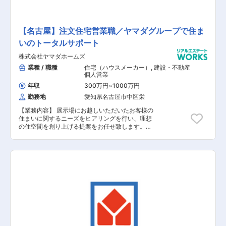
【名古屋】注文住宅営業職／ヤマダグループで住ま
いのトータルサポート
株式会社ヤマダホームズ
業種 / 職種
住宅（ハウスメーカー）
,
建設・不動産
個人営業
年収
300万円
~
1000万円
勤務地
愛知県名古屋市中区栄
【業務内容】 展示場にお越しいただいたお客様の
住まいに関するニーズをヒアリングを行い、理想
の住空間を創り上げる提案をお任せ致します。土
地探しから間取りプラン、資金、インテリアの相
談など、世界に一つの住まいづくりに伴走しま
す。 【具体的な業務内容】 ■展示場へお越しい
ただいたお客様への対応 ■資料請求されたお客様
への対応 ■お客様への住まいに関するヒアリング
■お客様のニーズに基づいたご提案 ■建設予定地
の調査 ■契約関連の事務作業 ■引き渡し後のアフ
ターフォロー 【担当者コメント】 家電量販店の
最大手である「ヤマダ」ホールディングスの不動
産領域を担当する同社での募集となります。ヤマ
ダホールディングスグループのグループシナジー
を活用した集客導線が確立されており、安定して