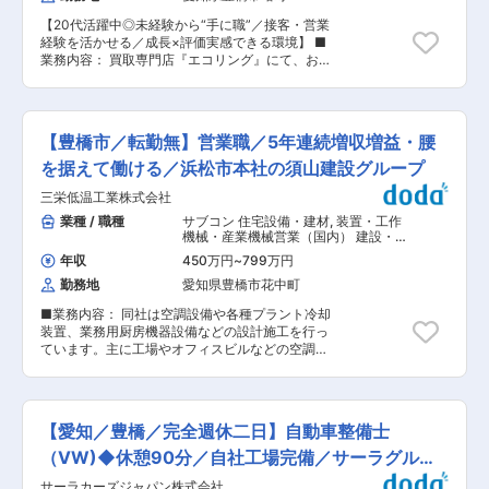
スニングという分野に特化して技術追求を行って
他、修理履歴の管理や部品の発注業務も含まれま
おり、現在では自動車・鉄道・飛行機・住宅など
【20代活躍中◎未経験から“手に職”／接客・営業
す。 ■キャリアパス： 当社では、整備スタッフ
幅広い業界において自社の技術（製品）が採用さ
経験を活かせる／成長×評価実感できる環境】 ■
として入社後、経験を積むことでサービス部門の
れています。 特に同社のポップリベットはファス
業務内容： 買取専門店『エコリング』にて、お客
リーダーやマネージャーへとキャリアアップが可
ニングメーカー業界で国内トップクラスのシェア
様への接客・買取査定を担当。 これまでの接客・
能です。また、技術研修や資格取得支援制度を通
を誇り、単に製品を販売するだけではなく、部品
営業経験を活かしながら、「鑑定」という専門ス
じて、常に最新の技術に触れ、スキルを磨くこと
を締結する工具・装置もあわせて提案することに
キルを身につけられる仕事です。 ・接客、ヒアリ
ができます。将来的には、技術部門の統括や新技
より工程の簡略化／効率化を実現可能となってい
ング ・商品の査定（ブランド品、貴金属、日用品
術の導入プロジェクトなど、幅広いキャリアパス
【豊橋市／転勤無】営業職／5年連続増収増益・腰
ます。また、それに伴う人件費低減などのメリッ
など） ・買取対応 ・仕分け・梱包・出荷 ※未経
が開かれています。 ■組織構成： サービス部約
トが生まれ、幅広い業界の顧客から高い評価を受
験でもマニュアル＋遠隔サポートで安心スタート
を据えて働ける／浜松市本社の須山建設グループ
50名、内メカニック29名 20代から70代まで幅広
けています。 変更の範囲：会社の定める業務
■業務詳細： ・1日来店数：約13名（中高年女性
い年代が働いています。 ■求人の魅力： ◇乗用
三栄低温工業株式会社
が中心になります。） ・店舗ごとに目標はありま
車の整備職と異なり、日祝休みでプライベートと
すが、ノルマはありません。 ■1日のスケジュー
業種 / 職種
サブコン 住宅設備・建材
,
装置・工作
仕事の両立が可能です。 ◇工具は、会社から貸し
ル（目安） ・9:45 出社 ・9:45〜10:00 朝礼（オ
機械・産業機械営業（国内） 建設・不
出しますので、自己負担での購入はございませ
ンライン／店舗間で共有） ・10:00〜 開店準備
動産法人営業
ん。 どうしても使いたいものがあれば、自分で持
年収
450万円
~
799万円
（清掃・整理） ・11:00 開店／接客・買取業務ス
ってくる方もいらっしゃいます。 ◇一日あたりの
勤務地
愛知県豊橋市花中町
タート ※来店：1日10〜15組目安 ・空き時間：
受付台数は、大ささや修理の内容によりますが、
商品の仕分け・出荷準備 ・18:30 閉店 ・18:30〜
10台／1日ほど。少ない時は20台／1日の場合も
■業務内容： 同社は空調設備や各種プラント冷却
閉店作業（在庫管理・施錠） ・〜19:00 報告・入
あります。 ■会社概要： 当社は、1929年創業の
装置、業務用厨房機器設備などの設計施工を行っ
力・最終チェック完了／退社 ■サポート体制：
トラックディーラーです。愛知県東三河全域を販
ています。主に工場やオフィスビルなどの空調設
・高額査定はベテラン鑑定士が遠隔サポート ・不
売網にして、地域に信頼と実績を重ねてまいりま
備工事の受注に向けて、ゼネコンへの営業活動を
明点はLINEWORKSで即相談可能 ・店長・他店舗
した。 創業以来、追求し続けているのは、「お客
行っていただきます。 ■業務詳細： 同社は東三
とも連携可能 → 1人店舗でも安心して運営可能 ■
様の満足」「社員の満足」そして「地域社会の満
河に密着し、地域の案件に携わってきましたが、
教育体制： ＜1ヶ月目＞ ・エコリング本部研修
足」です。当社の歴史は、地域に必要とされる企
2017年に静岡県トップクラス規模のゼネコンであ
（オンライン＋実地） → ブランド知識・査定基
【愛知／豊橋／完全週休二日】自動車整備士
業であり続けたいという願いをカタチにしてさた
る「須山建設」に仲間入りしたことで、浜松市近
礎を習得 ＜2〜3ヶ月目＞ ・OJT（店長・本社・
軌跡でもあります。
辺の案件が増えています。今回採用する方には東
（VW)◆休憩90分／自社工場完備／サーラグルー
本部連携） → 接客・査定・運営スキル習得 ※半
三河を中心に営業活動を行っていただきます。営
年〜8ヶ月で店舗運営可能 ■組織構成： ・兵庫：
プ
サーラカーズジャパン株式会社
業活動に加え、下記業務をご担当いただきます。