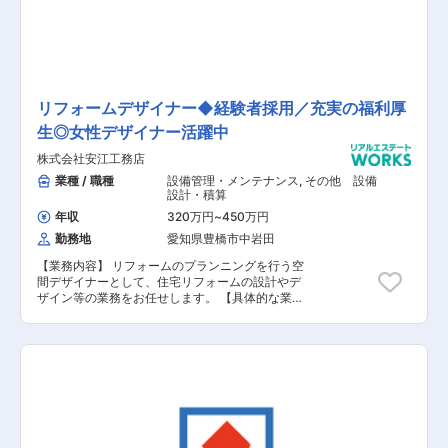
働くことが可能です。また、飛び込み営業はほと
んどなく、展示場にお越しいただいたお客様や資
料請求されたお客様の対応が主になります。
リフォームデザイナー◆経験者採用／充実の福利厚
生◎女性デザイナー活躍中
株式会社安江工務店
業種 / 職種
設備管理・メンテナンス
,
その他 設備
設計・積算
年収
320万円
~
450万円
勤務地
愛知県豊橋市中岩田
【業務内容】 リフォームのプランニングを行う空
間デザイナーとして、住宅リフォームの設計やデ
ザイン等の業務をお任せします。 【具体的な業務
内容】 ■お客様との打ち合わせ ■見積作成、提案
■パースの作成 ■受注後の詳細設計、仕様決め
【担当者コメント】 同社は、住宅リフォーム専業
の会社として上場し、徹底的な地元密着を信条に
愛知県内で「一生の付き合い」を前提に顧客にと
って身近な会社を目指しています。今回、リフォ
ームのプランニングを行う空間デザイナーとし
て、住宅リフォームの設計やデザイン等の業務を
お任せいただける方を募集することとなりまし