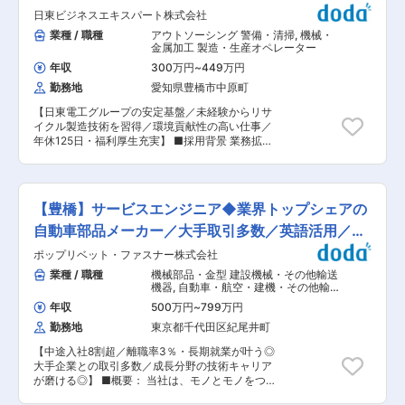
ヤマダホールディングスグループとして『高品
日
日東ビジネスエキスパート株式会社
質』・『リーズナブル』な住まい提案を行うこと
が可能です。また、グループのIoTやネットワー
業種 / 職種
アウトソーシング 警備・清掃
,
機械・
ク技術を活用した、セキュリティも含め家電と住
金属加工 製造・生産オペレーター
宅が連携する環境、 スマートハウスをリフォーム
年収
300万円
~
449万円
になども将来的にはご提案することができます。
勤務地
愛知県豊橋市中原町
【日東電工グループの安定基盤／未経験からリサ
イクル製造技術を習得／環境貢献性の高い仕事／
年休125日・福利厚生充実】 ■採用背景 業務拡大
に伴い、新たな仲間を募集しています。現状の体
制でも業務は順調に運営できていますが、さらな
る成長とサービス向上を見据え、人材への投資を
積極的に行っています。将来の事業拡大に向けて
【豊橋】サービスエンジニア◆業界トップシェアの
組織体制を強化するための増員採用です。 ■業務
概要 当社豊橋事業所にて、テープ製造工程で発生
自動車部品メーカー／大手取引多数／英語活用／残
するプラスチック端材をリサイクル加工する製造
業20h
ポップリベット・ファスナー株式会社
業務を担当します。主に端材の分別・機械操作・
再生加工を行い、未経験の方でも着実に製造現場
業種 / 職種
機械部品・金型 建設機械・その他輸送
でのスキルを身につけられる環境です。夜勤を含
機器
,
自動車・航空・建機・その他輸送
む交代制勤務体制の中、安定した職場で環境に貢
機器 機械・電子部品
年収
500万円
~
799万円
献するやりがいを実感できます。 ■業務詳細 工
勤務地
東京都千代田区紀尾井町
場1階ではプラスチック端材を選別し、粉砕機に
投入する作業を行います。2階では専用機械を使
【中途入社8割超／離職率3％・長期就業が叶う◎
い、端材をペレット状に再生加工。3階では再生
大手企業との取引多数／成長分野の技術キャリア
ペレットを原料にエコプラ芯を製造します。製造
が磨ける◎】 ■概要： 当社は、モノとモノをつな
ラインの機械監視や、トラブル発生時の初期対
ぎ合わせる溶接・締結機械を手掛けています。大
応、作業エリアの清掃や整理整頓、安全な職場環