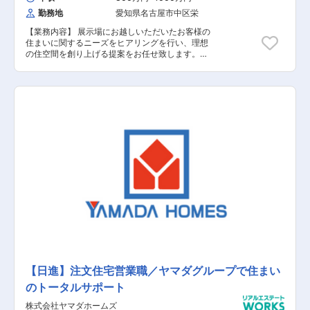
勤務地
愛知県名古屋市中区栄
【業務内容】 展示場にお越しいただいたお客様の
住まいに関するニーズをヒアリングを行い、理想
の住空間を創り上げる提案をお任せ致します。土
地探しから間取りプラン、資金、インテリアの相
談など、世界に一つの住まいづくりに伴走しま
す。 【具体的な業務内容】 ■展示場へお越しい
ただいたお客様への対応 ■資料請求されたお客様
への対応 ■お客様への住まいに関するヒアリング
■お客様のニーズに基づいたご提案 ■建設予定地
の調査 ■契約関連の事務作業 ■引き渡し後のアフ
ターフォロー 【担当者コメント】 家電量販店の
最大手である「ヤマダ」ホールディングスの不動
産領域を担当する同社での募集となります。ヤマ
ダホールディングスグループのグループシナジー
を活用した集客導線が確立されており、安定して
働くことが可能です。また、飛び込み営業はほと
んどなく、展示場にお越しいただいたお客様や資
料請求されたお客様の対応が主になります。
【日進】注文住宅営業職／ヤマダグループで住まい
のトータルサポート
株式会社ヤマダホームズ