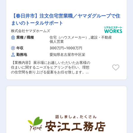
【春日井市】注文住宅営業職／ヤマダグループで住
まいのトータルサポート
株式会社ヤマダホームズ
業種 / 職種
住宅（ハウスメーカー）
,
建設・不動産
個人営業
年収
300万円
~
1000万円
勤務地
愛知県名古屋市中区栄
【業務内容】 展示場にお越しいただいたお客様の
住まいに関するニーズをヒアリングを行い、理想
の住空間を創り上げる提案をお任せ致します。土
地探しから間取りプラン、資金、インテリアの相
談など、世界に一つの住まいづくりに伴走しま
す。 【具体的な業務内容】 ■展示場へお越しい
ただいたお客様への対応 ■資料請求されたお客様
への対応 ■お客様への住まいに関するヒアリング
■お客様のニーズに基づいたご提案 ■建設予定地
の調査 ■契約関連の事務作業 ■引き渡し後のアフ
ターフォロー 【担当者コメント】 家電量販店の
最大手である「ヤマダ」ホールディングスの不動
産領域を担当する同社での募集となります。ヤマ
ダホールディングスグループのグループシナジー
を活用した集客導線が確立されており、安定して