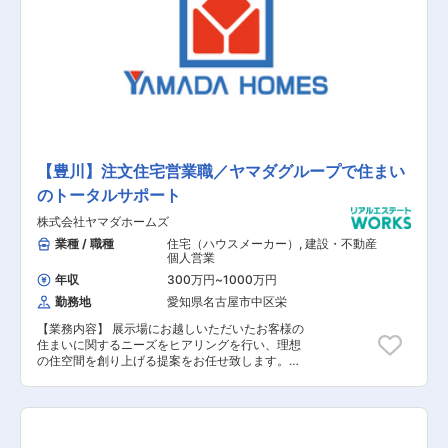
最大手である「ヤマダ」ホールディングスの不動
産領域を担当する同社での募集となります。ヤマ
ダホールディングスグループのグループシナジー
を活用した集客導線が確立されており、安定して
働くことが可能です。また、飛び込み営業はほと
んどなく、展示場にお越しいただいたお客様や資
料請求されたお客様の対応が主になります。
【豊川】注文住宅営業職／ヤマダグループで住まい
のトータルサポート
株式会社ヤマダホームズ
業種 / 職種
住宅（ハウスメーカー）
,
建設・不動産
個人営業
年収
300万円
~
1000万円
勤務地
愛知県名古屋市中区栄
【業務内容】 展示場にお越しいただいたお客様の
住まいに関するニーズをヒアリングを行い、理想
の住空間を創り上げる提案をお任せ致します。土
地探しから間取りプラン、資金、インテリアの相
談など、世界に一つの住まいづくりに伴走しま
す。 【具体的な業務内容】 ■展示場へお越しい
ただいたお客様への対応 ■資料請求されたお客様
への対応 ■お客様への住まいに関するヒアリング