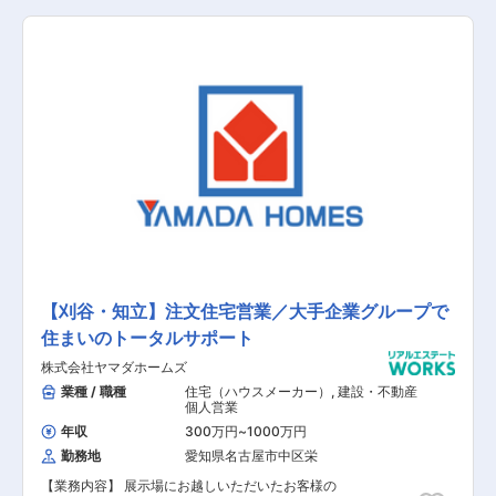
す。 【具体的な業務内容】 ■展示場へお越しい
ただいたお客様への対応 ■資料請求されたお客様
への対応 ■お客様への住まいに関するヒアリング
■お客様のニーズに基づいたご提案 ■建設予定地
の調査 ■契約関連の事務作業 ■引き渡し後のアフ
ターフォロー 【担当者コメント】 家電量販店の
最大手である「ヤマダ」ホールディングスの不動
産領域を担当する同社での募集となります。ヤマ
ダホールディングスグループのグループシナジー
を活用した集客導線が確立されており、安定して
働くことが可能です。また、飛び込み営業はほと
んどなく、展示場にお越しいただいたお客様や資
料請求されたお客様の対応が主になります。
【刈谷・知立】注文住宅営業／大手企業グループで
住まいのトータルサポート
株式会社ヤマダホームズ
業種 / 職種
住宅（ハウスメーカー）
,
建設・不動産
個人営業
年収
300万円
~
1000万円
勤務地
愛知県名古屋市中区栄
【業務内容】 展示場にお越しいただいたお客様の