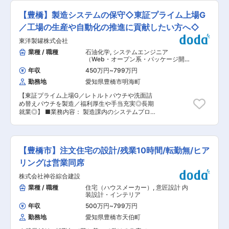
ず庵・お好み焼き本舗等を運営／年末年始全店休
20h~30h/月 〈休日〉 火曜水曜固定休 別途長期
誇る、設計のプロフェッショナルが集結し、
業／東証プライム上場／黒字経営連続17期／国内
休暇（夏季、GW、年末年始） ※企業トピック：
【豊橋】製造システムの保守◇東証プライム上場G
「SUYAMA design」としてブランドを確立して
外700店舗以上展開◆◇ ◆業務内容： ・食材の
2024年には各部門でお客さま満足向上に努め、
おります。 変更の範囲：会社の定める業務
管理・仕入れ ・調理（先付、お造り、煮物、焼き
／工場の生産や自動化の推進に貢献したい方へ◇
フォルクスワーゲン小平が「2024フォルクスワ
物、揚げ物、炊事など全般） ・新メニューの考
ーゲン表彰式」にて販売店総合表彰の最優秀賞を
東洋製罐株式会社
案・提案 ・衛星管理、後進の育成サポート （1）
受賞しました。
魚貝三昧げん屋 【席数80席、客単価1万円の会
業種 / 職種
石油化学
,
システムエンジニア
https://www.sala.jp/ja/news/salanews20250408_6.html
席居酒屋】 < 店舗URL: https://www.genya.jp/ >
（Web・オープン系・パッケージ開
変更の範囲：会社の定める業務
魚貝三昧げん屋は、新鮮な魚介類を使った和食を
発） 運用・監視・保守
年収
450万円
~
799万円
提供するお店です。 その名の通り、豊富な魚貝料
勤務地
愛知県豊橋市明海町
理を楽しむことができるため、海の幸を心ゆくま
で味わうことができます。 （2）源氏総本店（向
【東証プライム上場G／レトルトパウチや洗面詰
山店）【席数224席 客単価5000円】 [店舗URL:
め替えパウチを製造／福利厚生や手当充実◎長期
https://www.genji-souhonten.jp/] 厳選された上
就業◎】 ■業務内容： 製造課内のシステムプログ
質な牛しゃぶしゃぶと新鮮な本ズワイガニのしゃ
ラミング・保守業務 豊橋工場特有の独自システム
ぶしゃぶが名物であり、旬の魚介や野菜などの?
を中心に、製造ラインや事務部署の業務効率化を
材を使った様々な逸品料理を取り揃えたお店で
支えるプログラムの構築・改善を担当します。 ■
す。 ■仕事の、魅力点・やりがい： 一流の和食
具体的な業務 ・デジタル日報システムの開発・導
料理人へと成長できる、挑戦の環境があります。
【豊橋市】注文住宅の設計/残業10時間/転勤無/ヒア
入（工数削減、手入力廃止の推進） ・数百種類に
<技術を極める環境> 和食の料理人として、妥
及ぶ既存システムのメンテナンス・トラブル対応
リングは営業同席
協せず技術を磨き、極めていける環境が整ってい
・ OS更新やPC入替に伴う動作確認・対応
ます。また、客単価1万円の店舗であるため、
株式会社神谷綜合建設
（Excel/Accessの互換性確保など） ・ QRリーダ
日々の業務で高級食材を扱う機会が多く、技術の
ーやモニターなど周辺機器の動作確認 ■組織構
業種 / 職種
住宅（ハウスメーカー）
,
意匠設計 内
幅を広げることができます。 ＜早期の成長と提案
成： 現在3名体制（リーダー1名＋担当者2名）。
装設計・インテリア
機会＞ 経験の豊かさに関係なく、入社間もない時
本業務に長けているメンバーのため、入社後は
期から新メニューの提案が可能です。お客様に喜
年収
500万円
~
799万円
OJTにて業務をキャッチアップいただきます。 ■
んでいただける料理を追求し、早期にご自身の技
勤務地
愛知県豊橋市天伯町
やりがい ・製造現場の声を直接反映し、システム
術を高め、成長を実感できます。 <情熱が活きる
改善を通じて「現場の生産性向上」に貢献でき