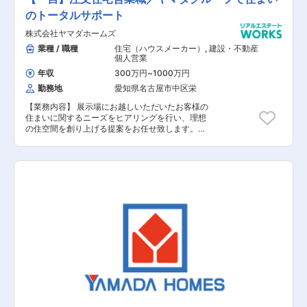
のトータルサポート
株式会社ヤマダホームズ
業種 / 職種
住宅（ハウスメーカー）
,
建設・不動産
個人営業
年収
300万円
~
1000万円
勤務地
愛知県名古屋市中区栄
【業務内容】 展示場にお越しいただいたお客様の
住まいに関するニーズをヒアリングを行い、理想
の住空間を創り上げる提案をお任せ致します。土
地探しから間取りプラン、資金、インテリアの相
談など、世界に一つの住まいづくりに伴走しま
す。 【具体的な業務内容】 ■展示場へお越しい
ただいたお客様への対応 ■資料請求されたお客様
への対応 ■お客様への住まいに関するヒアリング
■お客様のニーズに基づいたご提案 ■建設予定地
の調査 ■契約関連の事務作業 ■引き渡し後のアフ
ターフォロー 【担当者コメント】 家電量販店の
最大手である「ヤマダ」ホールディングスの不動
産領域を担当する同社での募集となります。ヤマ
ダホールディングスグループのグループシナジー
を活用した集客導線が確立されており、安定して
働くことが可能です。また、飛び込み営業はほと
んどなく、展示場にお越しいただいたお客様や資
料請求されたお客様の対応が主になります。