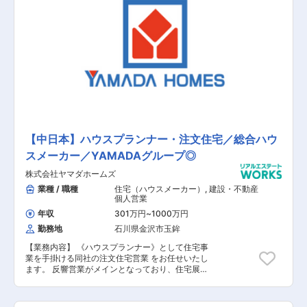
での施工管理全般を担当します。建築現場では、
職方や関連メーカーと連携しお客様の想いがつま
ったマイホームを施工していきます。 「お客様に
よろこばれる家づくり」のため、お客様に応じた
空間提案が強みの同社の住宅はお客様に応じ
様々。しっかりと経験を積んでいただける環境で
す。 現状工期は4ヶ月前後、年間約25～30棟の
工事をお任せ致します。 未経験の方・経験が浅い
方は、まずは先輩社員との同行からスタートいた
だきますので、ご安心ください。 【会社概要】
◆転勤無/成長率No.1ハウスメーカー/高品質の家
づくり/資格祝金最大200万円 ～頑張りが評価・
給与反映される環境／1棟完工あたりのインセン
【中日本】ハウスプランナー・注文住宅／総合ハウ
ティブあり／追い風◎売上成長率No.1のハウスメ
スメーカー／YAMADAグループ◎
ーカー～ ■はたらく環境： 2010年に設立され、
事業発展を続けてきた当社。社員1人1人が会社を
株式会社ヤマダホームズ
つくっていくという気概の元働いています。積極
的なチャレンジも推奨しており、1人1人が意見を
業種 / 職種
住宅（ハウスメーカー）
,
建設・不動産
言いやすい社風です。また、「家族の支え、理解
個人営業
があってこそ、楽しく仕事ができる」という社長
年収
301万円
~
1000万円
の考えもあり、自分の仕事や、どんな方々と働い
勤務地
石川県金沢市玉鉾
ているのかということを理解してもらう、日ごろ
の支えに感謝する意味も込めて季節に合わせて、
【業務内容】 《ハウスプランナー》として住宅事
パートナー企業、家族も参加できる社内イベント
業を手掛ける同社の注文住宅営業 をお任せいたし
を実施しています。春には野球大会、バーベキュ
ます。 反響営業がメインとなっており、住宅展示
ー、夏には家族キャンプ、社員旅行と盛り沢山の
場にご来店いただいてお客様 に対して物件のご案
イベントで社員全員が楽しんでます。 また、勤務
内やお客様宅への訪問、自社ブランドの住まいの
管理システムの導入など、はたらき方改革にも注
ご提案をお願いいたします。 【具体的な業務内