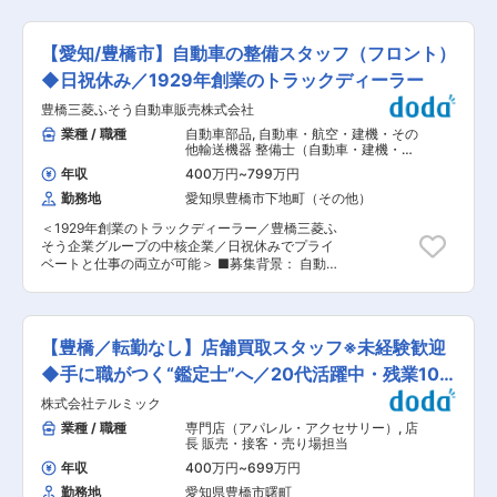
手自動車メーカーの工場を訪問し、顧客企業の保
境の維持にも携わります。日々の業務日報作成や
全担当や生産技術担当の方と連携しながら自社製
チームミーティングへの参加も大切な業務です。
品の保全を行っていただきます。 ■具体的な業
■扱うサービス グループ内で発生する端材を再資
【愛知/豊橋市】自動車の整備スタッフ（フロント）
務： ・ 設備（スタットボルト溶接・セルフピア
源化し、循環型社会の実現に貢献するリサイクル
スリベット締結）の顧客問い合せ対応 ・ 設備の
◆日祝休み／1929年創業のトラックディーラー
加工が主軸です。 ■組織構成 豊橋事業所リサイ
出荷前検査・評価、修理メンテナンス対応 ・ 顧
クルグループ（約14名／30代〜40代中心）で構
豊橋三菱ふそう自動車販売株式会社
客訪問して設備の納入設置・修理メンテナンス対
成。OJTによる丁寧な教育が受けられます。 ■業
応 ・ 設備の各種マニュアル作成（日本語での作
業種 / 職種
自動車部品
,
自動車・航空・建機・その
務の魅力 廃材の有効活用を通じて環境保全に貢献
成及び英語から日本語翻訳） ・ グループ会社へ
他輸送機器 整備士（自動車・建機・航
できます。機械操作や製造工程を基礎から学び、
の対応（主にメール・資料作成ですが、会議参加
空機など）
未経験でも確実に成長できる点が魅力です。 ■教
年収
400万円
~
799万円
等もあり） ■組織構成：豊橋6名、東京1名 ■研
育体制 先輩社員によるOJT研修を中心に、実務を
勤務地
愛知県豊橋市下地町（その他）
修体制： 最初の週は全社共通のオリエンテーショ
通して丁寧に指導。未経験の方も安心してスター
ンに参加いただき、その後OJTを通して業務を習
トできます。 ■就業環境 空調完備、騒音・匂い
＜1929年創業のトラックディーラー／豊橋三菱ふ
得いただきます。 ■魅力： ・大手自動車メーカ
対策も整備。年休125日・長期休暇も取得しやす
そう企業グループの中核企業／日祝休みでプライ
ーの製品開発プロジェクトの一端を担うことがで
い環境です。 年に2，3回ほど繁忙期に夜勤が発
ベートと仕事の両立が可能＞ ■募集背景： 自動
きる ・自社のグローバル製品に携わる事により、
生することがございますが、基本的には日勤勤務
車の電子化・高度化が進む中、当社への修理・メ
海外グループ会社メンバーとのコミュニケーショ
です。 ■想定されるキャリアパス 経験を積み重
ンテナンスの依頼が年々増加しています。これに
ンが可能 ■特徴： ・国内に確固たる開発製造拠
ねて正社員登用や、現場リーダー職等へのキャリ
伴い、経験豊富な技術者の確保が急務となってい
点を持つ、外資系としては非常に稀な体系を持ち
アアップも可能です。 ■企業の特徴/魅力 日東電
ます。また、技術の進化に対応するためには継続
ます。 ・親会社の米国スタンレーブラックアンド
【豊橋／転勤なし】店舗買取スタッフ※未経験歓迎
工グループの安定基盤のもと、福利厚生・各種手
的な人材育成が不可欠です。当社では、増加する
デッカーはS&P500、フォーチュン誌のフォーチ
当が充実。長期的に安心して働ける職場環境が整
顧客ニーズに対応し、より高品質なサービスを提
◆手に職がつく“鑑定士”へ／20代活躍中・残業10h
ュン500に毎年選出されている継続的に安定して
っています。 変更の範囲：会社の定める業務
供するために、新たな技術者を募集しています。
いる優良なグローバル企業です。 ・実力を公正に
程
株式会社テルミック
■仕事内容： 当社の自動車整備スタッフ（フロン
評価し、キャリアアップをすることができます。
ト）は、主に修理受付とお客様対応を担当してい
業種 / 職種
専門店（アパレル・アクセサリー）
,
店
20以上のブランドを持つグローバル企業の一員と
ただきます。具体的には、お客様からの修理依頼
長 販売・接客・売り場担当
して、複数のキャリアパスに沿って成長し、スキ
を受け付け、車両の状態を確認し、修理内容の説
ルを身につけることが可能です。 ■当社につい
年収
400万円
~
699万円
明を行います。また、修理作業の進捗状況をお客
て： 設立以来、製品と製品をつなげる工業用ファ
勤務地
愛知県豊橋市曙町
様に報告し、納車の手配なども行います。その