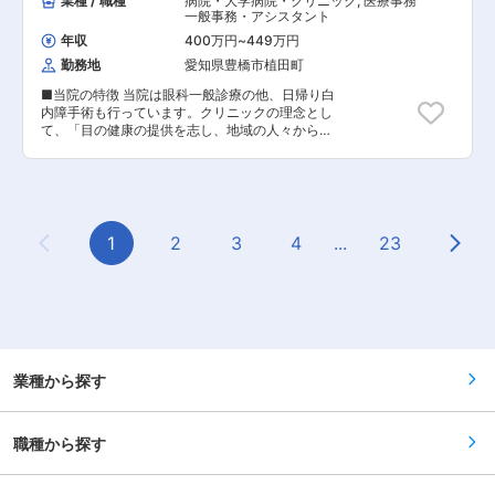
業種 / 職種
病院・大学病院・クリニック
,
医療事務
和モダンの中〜高級層のものが多いことも特徴で
ており、今後の量産に向けた組織強化と新工場開
一般事務・アシスタント
す。 ■組織、環境： 40代の設計３名、補助２名
設にあたり体制強化をするため募集をいたしま
にて業務を行っています。 残業は月に10時間程
年収
400万円
~
449万円
す。 ■今後のキャリア： 班長→係長→課長となり
度です。土日に打合せを行うことも多いため、お
勤務地
愛知県豊橋市植田町
ます。 その後、部長、工場長といったキャリアス
休みについてはご自身のスケジュールで決めてい
テップがあります。 ■評価制度： 成果と達成に
ただいています。 ■その他 ◇アットホームで自
■当院の特徴 当院は眼科一般診療の他、日帰り白
向けてのプロセス評価（責任性、積極性、協調
由度高い プライベートでも気の合う仲間が自然に
内障手術も行っています。クリニックの理念とし
性、規律性、他）の両軸です。また個人、所属
集まるなど、アットホームで交流しやすく、業務
て、「目の健康の提供を志し、地域の人々からも
長、部門長、部門間の4段階で行い、公平な評価
範囲や予定の組み方などの進め方、お休みの取り
っとも信頼され、満足していただけるクリニッ
を実現しています。 ■特徴・魅力： ・自動車業
方についても個人に任せるなど、自由度の高い社
ク」をめざしています。おかげさまで地域の方に
界でニーズが高まっている「ハイテン材〜超ハイ
風です。社員との信頼関係があるからこそ、この
広く知れ渡るようになり、多くの患者さんに来院
テン材」の加工ノウハウと実績を強みとしてお
ように自由度の高い制度を取り入れることができ
していただいています。この理念に共感していた
り、加工難易度の高い依頼が多く、他社にない技
ます。
だける方、接遇（接客）が好きな人を特に強く募
術を提供できます。 ・中部圏で800t以上のプレ
集します。 ■職務の特徴 ・医療事務、診療助
1
2
3
4
...
23
ス設備を保有し、「超ハイテン材」の加工実績の
Previous Page
Next
手・・・医療事務および診療時の助手（医師が記
あるメーカーは大変少なく、自動車業界を筆頭に
載したカルテの処理）等 ・検査補助・・・眼科各
受注は伸びているため、同社の売上は好調です。
種機器の検査補助の他、視能訓練士の指示のもと
・豊富な量産プレス経験で培った知見やノウハウ
視力検査等の補助をしていただきます。最新の機
を最新のデジタル技術で束ねた金型設計システム
器のため取り扱いは簡単です。 ＊クリニックの業
「LBデザイン」により、高品質な商品提供を実現
務というと専門資格が必要と思われる方もいらっ
しています。 ※ハイテン材とは『環境に優しく軽
しゃしますが、トレーニング制度や業務マニュア
量かつ頑丈』の鉄素材です。カーボンニュートラ
ルも完備されており、未経験でも丁寧にサポート
業種から探す
ルが注目され、製造工程でのCO2削減、軽量で燃
いたします。実際に当院で活躍しているスタッフ
費◎頑丈で安全性にも優れる素材です。 ■当ポジ
は医療職未経験が多いです。 ■組織構成：現在、
ションの魅力： ・社員の人柄がよく、スキルアッ
２０名の社員がおり２０代から５０代までの幅広
プ思考の方々が毎年ご入社されています。そのた
職種から探す
い年齢層の組織構成です。ただ、開業して１０年
め、切磋琢磨できる環境が整っていることを魅力
程度のため、２０〜３０代の社員が多く活気のあ
に感じていただける方が多いです。 ・製造管理と
る職場です。 ■就業環境： ・有給休暇は比較的
聞くと、ルーティンワークのイメージがあるかと