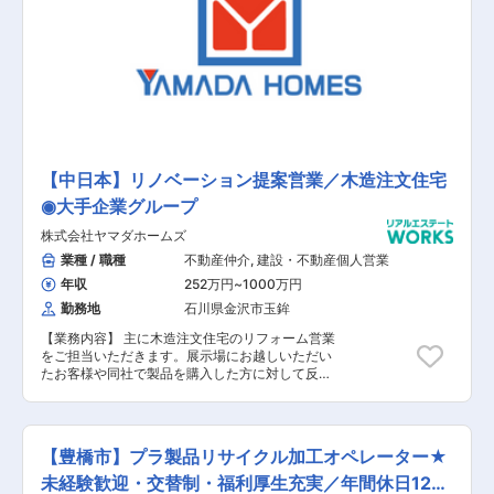
た。リフォーム事業ではデザインコンテストで11
年連続受賞経験をもつなど、全社を挙げて技術
力・デザイン力の向上に力を入れております。各
拠点5名～6名のチーム体制を組み、営業や施工管
理と協力しながら業務を進めていただきます。そ
れぞれが得意分野を活かして、チームワークよく
プランを実現しています。約半数が中途入社の方
なので、年間通してどのタイミングでのご入社で
も自然と馴染むことができ、業務の一連の流れの
中で知識やノウハウを積める他、気軽に先輩社員
【中日本】リノベーション提案営業／木造注文住宅
に質問ができる風通しの良い社風も魅力です。ノ
◉大手企業グループ
ー残業デーの実施や育児休業・時短勤務・労働ス
ライド制の取得実績があり、現在、デザインから
株式会社ヤマダホームズ
設計を担当する空間デザイナーが12名活躍中で、
そのうち全員が女性社員です。設計業務またはリ
業種 / 職種
不動産仲介
,
建設・不動産個人営業
フォーム業務の経験のある方で地元密着でお仕事
年収
252万円
~
1000万円
したい方や子育てしながら働きたい方など一緒に
勤務地
石川県金沢市玉鉾
同社を盛り上げていただける方を歓迎いたしま
す。
【業務内容】 主に木造注文住宅のリフォーム営業
をご担当いただきます。展示場にお越しいただい
たお客様や同社で製品を購入した方に対して反響
営業を行っていただきます。飛び込みのような営
業活動はございません。 【具体的な業務内容】
■展示場にお越しいただいた方にリフォームの提
案 ■その他、同社製品を購入いただいた方にリフ
【豊橋市】プラ製品リサイクル加工オペレーター★
ォームの提案 ※一部分のリフォームから、家電の
売買促進まで対応可能です 【担当者コメント】
未経験歓迎・交替制・福利厚生充実／年間休日125