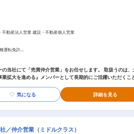
・不動産法人営業 建設・不動産個人営業
種運転免許
営業経験（3年程度）
ンション販売、新築戸建販売、賃貸仲介、用地取得・買取など
ーの当社にて「売買仲介営業」をお任せします。 取扱うのは、土
不問です。
拡大を進める』メンバーとして長期的にご活躍いただくことを期待してい
い知識を身につけ、不動産のプロとしてキャリアアップしたいとお考え
信頼を獲得している当社。 今後の事業拡大及び拠点展開を見据
気になる
詳細を見る
すさ」「担当者の提案力」など、８つの評価項目のうち全ての
幅広いネットワークで展開しており、安心・安全な不動産取引
古屋/三重）の土地勘・相場勘のある方
に立って、満足と笑顔のために努力を惜しまないことを信念に行
を目標とし、よりお客さまの顧客満足度を向上させてまいります。 【仕事
会社／仲介営業（ミドルクラス）
動産を「売りたい」お客さまと「買いたい」お客さま、双方に