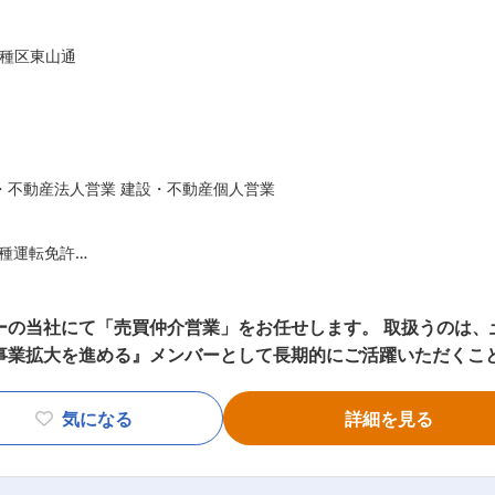
査定、販売活動、契約、引渡し、アフターフォロー… 全ての業
ション力」が高い方
き長いお付き合いがスタート。 信頼関係を築き、お客さまのパ
種区東山通
い方
る方
・不動産法人営業 建設・不動産個人営業
種運転免許
での営業経験（5年程度）
ーの当社にて「売買仲介営業」をお任せします。 取扱うのは、土
実績を残しておられ、ご自身の経験を活かして販路拡大を中心に営業ス
拡大を進める』メンバーとして長期的にご活躍いただくことを期待してい
2,400万円程度の実績をあげておられた方
信頼を獲得している当社。 今後の事業拡大及び拠点展開を見据
気になる
詳細を見る
すさ」「担当者の提案力」など、８つの評価項目のうち全ての
幅広いネットワークで展開しており、安心・安全な不動産取引
地勘・相場勘のある方
に立って、満足と笑顔のために努力を惜しまないことを信念に行