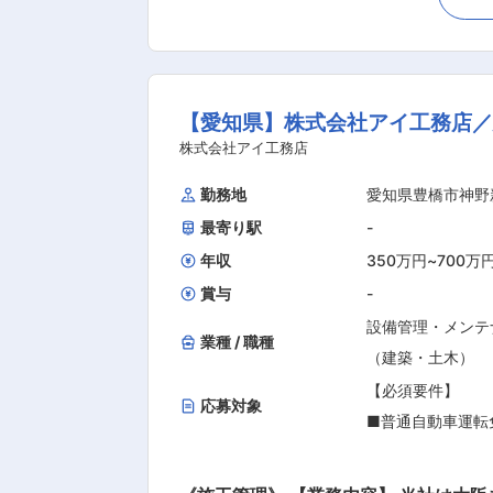
では「問い合わせ対応」「利用のしや
【歓迎条件】
近鉄の仲介は全国５０店舗を超えるの
■東海エリアの土
つことを“使命”とし、お客さまの立場
お客さまに「ありがとう」と言っていただくこと
【求める人物像】
【愛知県】株式会社アイ工務店
ンション、土地、ビルなどあらゆる不
■「コミュニケー
事です。 売却物件募集から物件調査、
株式会社アイ工務店
■「交渉力」の高
っくりとお客さまと向きあうことがで
勤務地
愛知県豊橋市神野
■「継続力」のあ
最寄り駅
-
大学院
年収
350万円
~
700万
賞与
-
設備管理・メンテ
業種 / 職種
（建築・土木）
【必須要件】
応募対象
■普通自動車運転
可）
■建築施工管理経