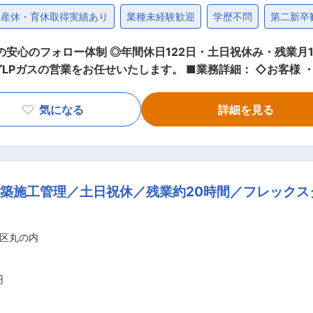
産休・育休取得実績あり
業種未経験歓迎
学歴不問
第二新卒
のフォロー体制 ◎年間休日122日・土日祝休み・残業月10hで働きや
 ■業務詳細： ◇お客様 ・他社のLPガスを使用している方 ・アパ
のお客様をまわり、当社の商品やプランの提案をお任せしま
す。 新規営業に関しても代理店経由などの営業もあるため、ハードル
気になる
詳細を見る
の勉強会と保安の点検でガ
P2／実践 先輩の営業に同席し、お客様との関わり方や提案の仕
ます。 ※営業時の同行や実務に関するアドバイスなど先輩が
代の若手も多く在籍 入社後の研修やサポート体制が
築施工管理／土日祝休／残業約20時間／フレックス
ちに営業デビューを果たした先輩も多く在籍しています。 経験
リアを築けます。 ◇新しいスキルも習得 「高圧ガス第二種販売主任者」を
スト代、受験費用などはすべて会社負担です。確かなスキルも身に付け
区丸の内
車の充電器など新しい事業展開も進め、安定基盤と成長を続ける注目企業
円