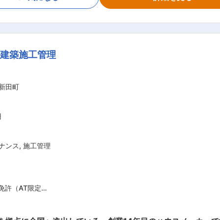
すさ」「担当者の提案力」など、８つの評価項目のうち全ての
幅広いネットワークで展開しており、安心・安全な不動産取引
地勘・相場勘のある方
に立って、満足と笑顔のために努力を惜しまないことを信念に行
を目標とし、よりお客さまの顧客満足度を向上させてまいります。 【仕事
／建築施工管理
動産を「売りたい」お客さまと「買いたい」お客さま、双方に
ション力」が高い方
査定、販売活動、契約、引渡し、アフターフォロー… 全ての業
い方
き長いお付き合いがスタート。 信頼関係を築き、お客さまのパ
新田町
る方
円
ナンス
,
施工管理
免許（AT限定
験（構造や年数は