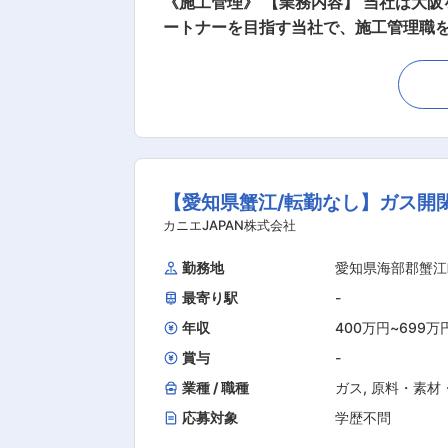
《施工管理》 【業務内容】 当社は大阪を拠点に全国へ進出している、創業14年目のハウスメーカーです。 理想の家づくりにおけるベストパ
不問です）
ートナーを目指す当社で、施工管理職をお
0名、売り上げは1,000億円目前。同社と共に成長頂ける人財を募
【歓迎条件】
からお引き渡しまでの施工管理全般を
ていきます。 「お客様によろこばれ
■建築系の学校を
を積んでいただける環境です。 現状工
界へ進みたい職種
社員との同行からスタートいただきますので、ご安心ください。 【会社概要】 ◆転勤無
大学院
金最大200万円 ～頑張りが評価・給
【愛知県蟹江/転勤なし】ガス開
■はたらく環境： 2010年に設立さ
チャレンジも推奨しており、1人1人が
カニエJAPAN株式会社
長の考えもあり、自分の仕事や、どん
勤務地
愛知県海部郡蟹江
わせて、パートナー企業、家族も参加
最寄り駅
-
行と盛り沢山のイベントで社員全員が
出勤等が発生した場合は、必ず振休を
年収
400万円
~
699万
賞与
-
業種 / 職種
ガス
,
原料・素材
応募対象
学歴不問