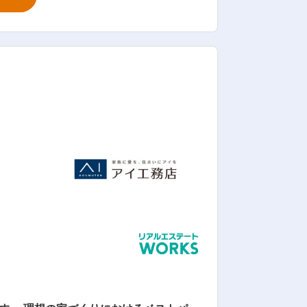
項目において１位を獲得いたしました。
を通して、お客さま一人一人のお役に立
動してまいりました。 今後も、全ての
内容】 一戸建・マ
喜んでいただく「縁結び」が私たちの仕
務を一人で行う「専任体制」のため、じ
ートナーとして活躍していただきます。