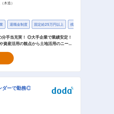
理（木造）
業
退職金制度
固定給25万円以上
残業20時間未満
30代
の分手当充実！ ◎大手企業で業績安定！
客様が安心して当社に土地をお任せいた
を高品質に仕上げていくのがこの施工管
ュール（工程表）を作成し、日程毎にどの
ンダーで勤務◎
時、完工時は忙しくなり、休日出勤のあ
業が長引いた次の日は遅く出社するなど
行事の際の旅費（誕生日、結婚記念日、学