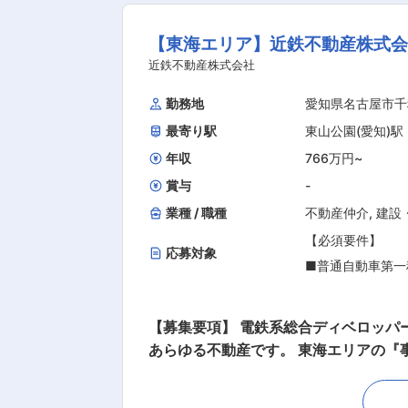
お客さまに「ありがとう」と言っていただくこと
【求める人物像】
【東海エリア】近鉄不動産株式
ンション、土地、ビルなどあらゆる不
■「コミュニケー
事です。 売却物件募集から物件調査、
近鉄不動産株式会社
■「交渉力」の高
っくりとお客さまと向きあうことがで
勤務地
愛知県名古屋市千
■「継続力」のあ
最寄り駅
東山公園(愛知)駅
大学院
年収
766万円
~
賞与
-
業種 / 職種
不動産仲介
,
建設
【必須要件】
応募対象
■普通自動車第一
■宅建有資格者
■不動産売買仲介
【募集要項】 電鉄系総合ディベロッパ
※これまで一定の
あらゆる不動産です。 東海エリアの『事業
※年間仲介手数料
密着を大切にすることでお客様からの
さい！ ★「 オリコン顧客満足度ランキング 不動産仲介 売却 マンション」において、２年連続の総合第１位を獲得いたしました！ 評価項目別