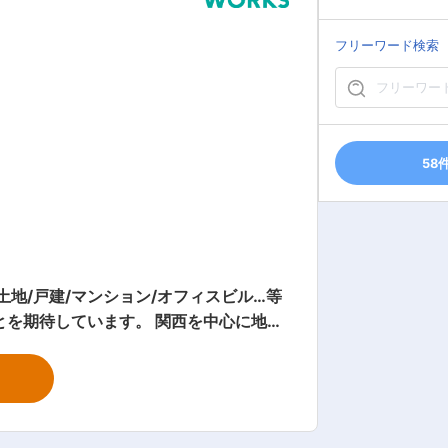
務を一人で行う「専任体制」のため、じ
ートナーとして活躍していただきます。
フリーワード検索
58
地/戸建/マンション/オフィスビル…等
キルを磨きたいとお考えの方
ます。 関西を中心に地域
えた増員採用です。ぜひ力を貸してくだ
項目において１位を獲得いたしました。
を通して、お客さま一人一人のお役に立
動してまいりました。 今後も、全ての