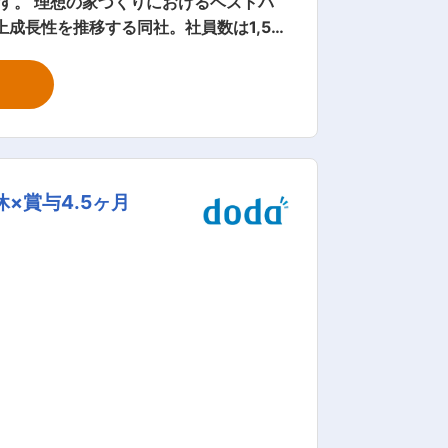
成長性を推移する同社。社員数は1,50
様の想いがつまったマイホームを施工し
宅はお客様に応じ様々。しっかりと経験
未経験の方・経験が浅い方は、まずは先輩
◎売上成長率No.1のハウスメーカー～
×賞与4.5ヶ月
くという気概の元働いています。積極的な
てこそ、楽しく仕事ができる」という社
の支えに感謝する意味も込めて季節に合
ベキュー、夏には家族キャンプ、社員旅
方改革にも注力。お客様のご都合で休日