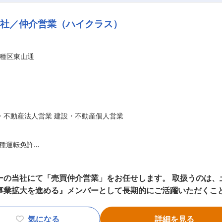
を目標とし、よりお客さまの顧客満足度を向上させてまいります。 【仕事
会社／仲介営業（ハイクラス）
動産を「売りたい」お客さまと「買いたい」お客さま、双方に
ション力」が高い方
査定、販売活動、契約、引渡し、アフターフォロー… 全ての業
い方
き長いお付き合いがスタート。 信頼関係を築き、お客さまのパ
種区東山通
る方
・不動産法人営業 建設・不動産個人営業
種運転免許
での営業経験（7年程度）
ーの当社にて「売買仲介営業」をお任せします。 取扱うのは、土
実績を残しておられ、ご自身の経験を活かして販路拡大や組織の体制構
拡大を進める』メンバーとして長期的にご活躍いただくことを期待してい
3,000万円程度の実績をあげておられた方
信頼を獲得している当社。 今後の事業拡大及び拠点展開を見据
気になる
詳細を見る