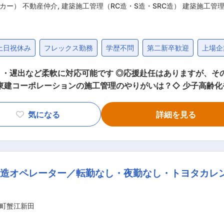
カー） 不動産仲介
,
建築施工管理（RC造・S造・SRC造） 建築施工管
土日祝休み
フレックス勤務
学歴不問
第二新卒歓迎
上場企
・遅出など柔軟に対応可能です ◎応援赴任はありますが、そ
いう問題は当社のような専門家への相談が必須となります。 お
価いただけてきているという実績の賜物です。 そしてその物件
気になる
詳細を見る
業者や重機の手配が必要か？の計画および手配 ・作業スケジ
製造オペレーター／転勤なし・夜勤なし・トヨタカレ
々削減傾向です ・土日祝日休みの年間休日127日です。着工
替休日がとれる環境です。 ・フレックス制を採用しており、残
町蟹江新田
てをご用意しています。 ◇帰省旅費（月1回往復分）＋家族
家族同伴でも同様） ■評価制度： ・受け持った現場の棟数に応じて評価がさ