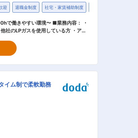
歓迎
退職金制度
社宅・家賃補助制度
30代
すい環境〜 ■業務内容： ・
方を学んでいきます。 ※不動産関連の知識
営業活動をサポートしてくれます。悩ん
タイム制で柔軟勤務
やスキルではなく、あなたの新しいこと
られます。 ◇コミュニケー
です。 変更の範囲：会社