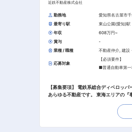
事です。 売却物件募集から物件調査、
近鉄不動産株式会社
■「コミュニケー
っくりとお客さまと向きあうことがで
勤務地
愛知県名古屋市千
■「交渉力」の高
最寄り駅
東山公園(愛知)駅
■「継続力」のあ
大学院
年収
608万円
~
賞与
-
業種 / 職種
不動産仲介
,
建設
【必須要件】
応募対象
■普通自動車第一
■宅建有資格者
■不動産売買仲介
【募集要項】 電鉄系総合ディベロッパ
※これまで一定の
あらゆる不動産です。 東海エリアの『事業
※年間仲介手数料
密着を大切にすることでお客様からの
さい！ ★「 オリコン顧客満足度ランキング 不動産仲介 売却 マンション」において、２年連続の総合第１位を獲得いたしました！ 評価項目別
では「問い合わせ対応」「利用のしや
【歓迎条件】
近鉄の仲介は全国５０店舗を超えるの
■東海エリアの土
つことを“使命”とし、お客さまの立場