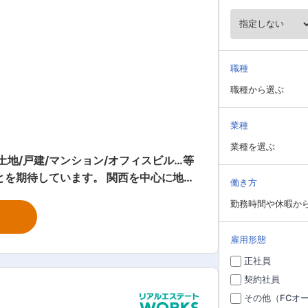
職種
職種から選ぶ
業種
業種を選ぶ
地/戸建/マンション/オフィスビル…等
ます。 関西を中心に地域
働き方
の方、大歓迎！！
えた増員採用です。ぜひ力を貸してくだ
勤務時間や休暇か
項目において１位を獲得いたしました。
雇用形態
を通して、お客さま一人一人のお役に立
正社員
動してまいりました。 今後も、全ての
内容】 一戸建・マ
契約社員
喜んでいただく「縁結び」が私たちの仕
その他（FCオ