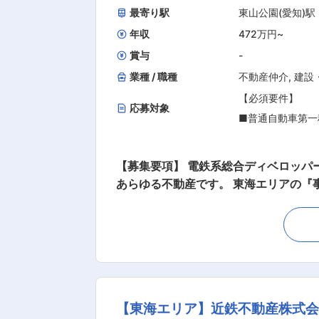
最寄り駅
東山公園(愛知)駅
年収
472万円
~
賞与
-
業種 / 職種
不動産仲介
,
建設
【必須要件】
応募対象
■普通自動車第一
■不動産業界での
売買仲介、新築マ
【募集要項】 電鉄系総合ディベロッパ
※売買仲介経験は
あらゆる不動産です。 東海エリアの『事業
※より専門性の高
密着を大切にすることでお客様からの
さい！ ★「 オリコン顧客満足度ランキング 不動産仲介 売却 マンション」において、２年連続の総合第１位を獲得いたしました！ 評価項目別
では「問い合わせ対応」「利用のしや
【歓迎条件】
近鉄の仲介は全国５０店舗を超えるの
■東海エリア（名
つことを“使命”とし、お客さまの立場
■宅建有資格者
お客さまに「ありがとう」と言っていただくこと
【東海エリア】近鉄不動産株式
ンション、土地、ビルなどあらゆる不
【求める人物像】