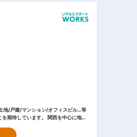
内容】 一戸建・マ
喜んでいただく「縁結び」が私たちの仕
務を一人で行う「専任体制」のため、じ
ートナーとして活躍していただきます。
地/戸建/マンション/オフィスビル…等
築に携わりたいとお考えの方
ます。 関西を中心に地域
えた増員採用です。ぜひ力を貸してくだ