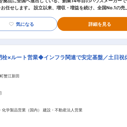
任せします。 設立以来、増収・増益を続け、全国No.1の売上
集いたします。 【具体的には】 契約内容や設計図面を確認しながら、着工
担当します。建築現場では、職方や関連メーカーと連携しお客
気になる
詳細を見る
る家づくり」のため、お客様に応じた空間提案が強みの同社の住
卒業され、建築業
期は4ヶ月前後、年間約25～30棟の工事をお任せ致します。 
未経験の方
/成長率No.1ハウスメーカー/高品質の家づくり/資格祝
与反映される環境／1棟完工あたりのインセンティブあり／追い風
閉栓×ルート営業◆インフラ関連で安定基盤／土日祝休
れ、事業発展を続けてきた当社。社員1人1人が会社をつくってい
意見を言いやすい社風です。また、「家族の支え、理解があっ
な方々と働いているのかということを理解してもらう、日ごろ
町蟹江新田
できる社内イベントを実施しています。春には野球大会、バー
楽しんでます。 また、勤務管理システムの導入など、はたらき
取得いただきます。
円
・化学製品営業（国内） 建設・不動産法人営業