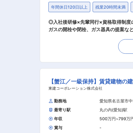
年間休日120日以上
残業20時間未満
◎入社後研修×先輩同行×資格取得制度の安心
ガスの開栓や閉栓、ガス器具の提案などLPガスの営業をお任せいたします。
ートなどを建てるオーナーや管理会社 ・当社の商品を扱う代理店 ◇やること 上記
す。 入居率の改善や家計の負担軽減につながる商品プランをご提案しま
は他の新規営業と比べると高くございません。 ■入社後の流れ： ◇STEP1／基礎を習得 入社後1週間は、商品知識
スに関する基礎を学びます。 ◇STE
や契約に関する研修も社内で実施してい
だときはすぐに助けてくれるので、安心して活躍できます。 ＼魅力ポイント／ ◇20〜30
【蟹江／一級保持】賃貸建物の建
充実しているから、当社に入社したの
に挑戦したいという想いや気持ちがあればOKです。安心してキャ
東建コーポレーション株式会社
取得していただきます。 講習の費用やテキ
勤務地
愛知県名古屋市中
ションを大切にできる ◇ワークライフバランスを大切にできる（土日祝休／年休122日／残業月平均10h程度） ◇安定企業で長く活躍できる
最寄り駅
丸の内(愛知)駅
環境 ■当社について： 集合住宅や個人宅に向けにLPガスを販売している当社。 会社全体で約10万件のお客様を抱えております。 現状に満足
することなく、ガス器具や太陽光発電、EV
年収
500万円
~
799万
の定める業務
賞与
-