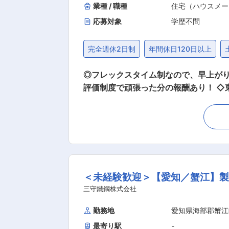
業種 / 職種
住宅（ハウスメー
応募対象
学歴不問
完全週休2日制
年間休日120日以上
◎フレックスタイム制なので、早上がり
評価制度で頑張った分の報酬あり！ ◇東建コーポレーションの施工管理のやりがいは？◇ 少子高齢化や資産活用の観点から土地活用のニーズ
は高く、相続した土地をどう扱うかと
だけるのは、物件を入居者様からご評
理のポジションとなります。 ■業務の流れ： 主に賃貸アパートの建築工事に係る「事前の段取り」「工事中の進行管理」をお任せします。 ◎
事前の段取り ・いつ、どこに、何人の
作業まで進めるのかを計画 ◎工事中の進行管理 ・工事中にイレギュラーが起きた際の対応（再度の日程調整や工程の組み換えなど） ・安全な
現場が運営できているか？の現場確認 ■就業環境について： ・残業は閑散期で月間で20時間程度、繁忙期でも40〜50h程となります。現在
＜未経験歓迎＞【愛知／蟹江】
は社風として早期退社を進めており、年
る場合がございますが、しっかりと振
三守鐵鋼株式会社
の対応も柔軟に実施しています ※応援赴任について※ 現場の受注状況によって応援赴任をお願いするケースがあります。 出張に行っていただ
勤務地
愛知県海部郡蟹江
く方が不利益を被らぬように様々な手当
最寄り駅
-
校の運動会、発表会など） ◇赴任手当月7万円 ◇家賃9割負担（