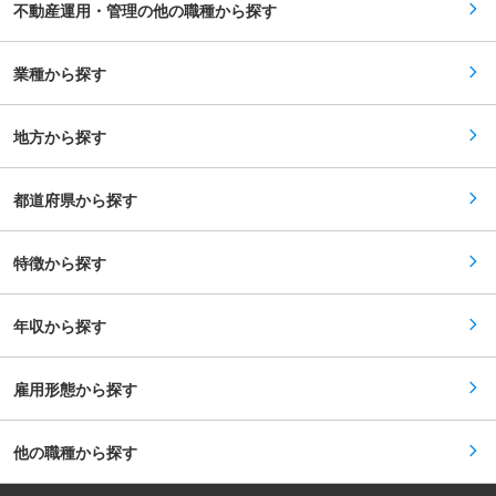
不動産運用・管理の他の職種から探す
な事業パートナーとの事業実績を有し、強固なリ
レーションを構築しており、事業性において競争
力の高いファンド運用が可能です。そんな同社で
アクイジジョンの若手としてご活躍いただける方
業種から探す
を求めています。今までの経験や実績を元に活躍
しながらさらなる成長や専門性を高めたい方にと
っては最高の環境が魅力的です。
地方から探す
都道府県から探す
特徴から探す
年収から探す
雇用形態から探す
他の職種から探す