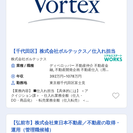
【千代田区】株式会社ボルテックス／仕入れ担当
株式会社ボルテックス
業種 / 職種
ディベロッパー 不動産仲介 不動産金
融
,
不動産開発企画 不動産仕入（用
地・一棟・区分） アセットマネジメン
年収
392万円
~
1078万円
ト
勤務地
東京都千代田区富士見
【業務内容】 ■仕入れ担当 【具体的には】 ＜ア
クイジション課＞ ・仕入れ業務全般（仕入・
DD・商品化） ・転売業務全般（仕入転売） ＜不
動産開発課＞ ・開発用地・転売用地・自社保有物
件の仕入れ、販売業務 ・リゾート関連施設の仕入
れ ・新規商品の企画
【弘前市】株式会社東日本不動産／不動産の取得・
運用（管理職候補）