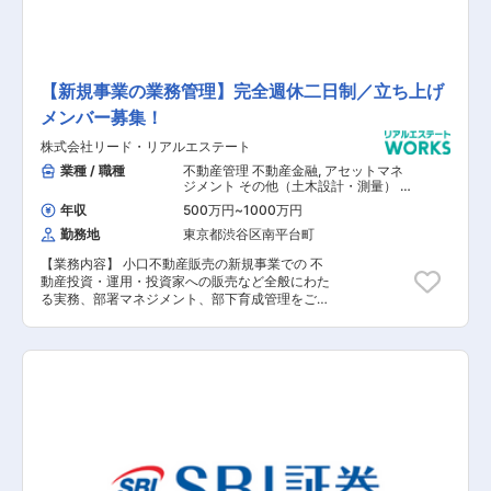
【新規事業の業務管理】完全週休二日制／立ち上げ
メンバー募集！
株式会社リード・リアルエステート
業種 / 職種
不動産管理 不動産金融
,
アセットマネ
ジメント その他（土木設計・測量） そ
の他（建築設計・積算）
年収
500万円
~
1000万円
勤務地
東京都渋谷区南平台町
【業務内容】 小口不動産販売の新規事業での 不
動産投資・運用・投資家への販売など全般にわた
る実務、部署マネジメント、部下育成管理をご担
当いただきます。 【具体的な業務内容】 ■不動
産特定共同事業の商品の企画・販売・運用におけ
る実務 ■不動産特定共同事業のレポート作成・報
告 【担当者コメント】 戸建住宅、マンション、
オフィスビルの企画開発からリノベーションまで
を総合的に手がける総合不動産サービス会社であ
るこちらの企業様。 人気シリーズの「高級建売事
業」、ビルやマンション、住宅などをリフォーム
する「中古不動産再生事業」、 新築ビルやマンシ
ョンを企画開発する「企画開発事業」3つの大き