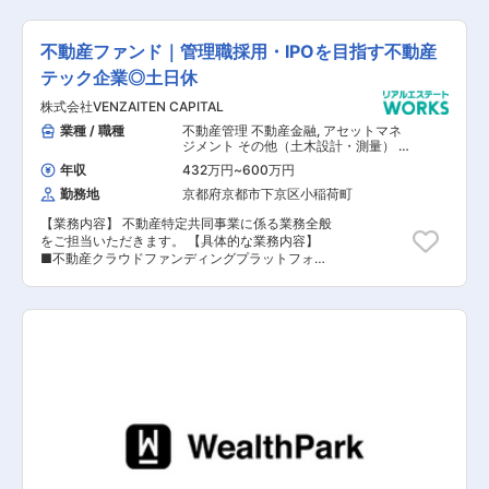
運用・管理業務を行っていただきます。 【具体的
を核として新たな事業への参入を進め、新たな価
には】 ■物件運用・管理…保有している賃貸不動
値の創造に挑みます。
産の運用及び管理・PM及びBM会社の取り纏め・
不動産ファンド｜管理職採用・IPOを目指す不動産
修繕計画策定等 ■物件取得・売却業務…仲介会社
等からの物件情報収集・精査・試算作成・調査～
テック企業◎土日休
取得までの一連の業務・契約書作成等 ■新規事業
株式会社VENZAITEN CAPITAL
の立ち上げ ※自家用車を使用します（使用距離数
に応じ、実費支給） ※建物改変を伴う作業はあり
業種 / 職種
不動産管理 不動産金融
,
アセットマネ
ません。 【会社概要】 ■1983年に設立し、青森
ジメント その他（土木設計・測量） そ
県を中心に東北エリアで不動産投資事業（賃貸
の他（建築設計・積算）
年収
432万円
~
600万円
業）を展開しております。 ■これまでの信頼と実
勤務地
京都府京都市下京区小稲荷町
績を活かし、不動産を通じて地域の発展に貢献す
ることを目指します。 当社は青森県を中心に事業
【業務内容】 不動産特定共同事業に係る業務全般
展開する1983年創業の不動産事業者です。弘前市
をご担当いただきます。 【具体的な業務内容】
郊外に位置する「さくら野百貨店 弘前店」の
■不動産クラウドファンディングプラットフォー
他、マルチテナント案件や本社のある「東日本不
ムの運営、管理 ■商品の販売、企画、組成、事業
動産弘前ビル」など、青森県を中心として東北エ
推進等 ■サービス内容の構築、マーケティング関
リアでオフィスビル・商業施設・マンションとい
連などの施策 【担当者コメント】 同社は、京都
った不動産投資を行い、お客様へ喜ばれる付加価
を中心に「ウェルステック事業（資産運用プラッ
値を提案しています。会社ホームページもぜひご
トフォーム）」「不動産デベロップメント事業
覧ください！ ＜当社の想い＞ 東北をもっと光り
（収益不動産開発・販売）」「アセットマネジメ
輝く地域にしたい。そんな想いを実現するために
ント事業（PM/BM）」を展開しており、不動産
私たちが大切にしているのが、東北で長年事業を
の開発、その運用を行なっています。賃貸業や管
展開してきたことによる「地域力」です。東北を
理業での安定的な収益基盤をもとに、テクノロジ
基盤に事業を続けてきたことで培われた地域課題
ー領域においては不動産投資の民主化を掲げ、京
へのアプローチやニーズをキャッチアップする力
都初の不動産開発型クラウドファンディングを
は、私たちが誇る大きな優位性でもあります。今
2023年にリリース予定です。ITや不動産関連企
後は不動産投資事業の更なる加速はもちろん「地
業のM&Aや投資を積極的に行い、信用力と資本力