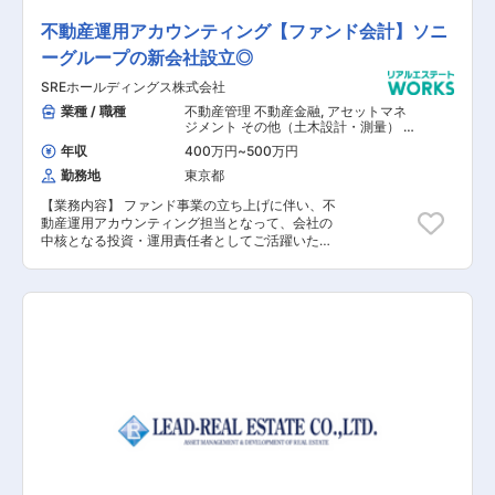
不動産運用アカウンティング【ファンド会計】ソニ
ーグループの新会社設立◎
SREホールディングス株式会社
業種 / 職種
不動産管理 不動産金融
,
アセットマネ
ジメント その他（土木設計・測量） そ
の他（建築設計・積算）
年収
400万円
~
500万円
勤務地
東京都
【業務内容】 ファンド事業の立ち上げに伴い、不
動産運用アカウンティング担当となって、会社の
中核となる投資・運用責任者としてご活躍いただ
きます。 ※入社後にSREアセットマネジメント株
式会社（子会社）へ出向の予定 【具体的な業務内
容】 ■運用不動産のPMレポートチェック ■運用
ファンドの財務諸表作成支援 ■運用ファンドの
AMレポート作成支援 ■運用不動産の信託指図業
務 ■その他ファンド運用事務 【担当者コメン
ト】 新設したアセットマネジメント会社の本格稼
働に伴い、不動産ファンド事業の立ち上げに一緒
に取り組んでいただける方を募集します。 同社
は、ソニーグループならではの新しい不動産ファ
ンド事業を目指しています。