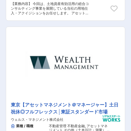
【業務内容】 今回は、土地資産有効活用の総合コ
ンサルティング事業を展開している当社の用地仕
入・アクイジションをお任せします。 アセットマ
ネジメントにおける収益用賃貸マンションのアク
イジション、自社開発プロジェクトのための収益
用賃貸マンション用地の仕入れ業務を中心に行っ
ていただきます。 また、上記に伴うマーケティン
グ戦略の立案、実行までお任せ致します。 【具体
的な業務内容】 ■自社開発プロジェクトのための
収益用賃貸マンション用地の仕入れ業務 ■事業計
画の策定 ■マーケティング戦略の立案 ■マーケテ
ィング戦略の実行 ■1棟マンションの売却 【担当
者コメント】 新しい組織であるため、これまでの
経験を活かして幅広い業務に携わることができる
環境です。 また、個人で成果を挙げるというより
はチームで効率的に動き、経験以上にやる気が重
視されるため、チームワークを活かしながら頑張
っていきたい方は是非応募お待ちしております。
東京【アセットマネジメント＠マネージャー】土日
祝休◎フルフレックス│東証スタンダード市場
ウェルス・マネジメント株式会社
業種 / 職種
不動産管理 不動産金融
,
アセットマネ
ジメント その他（土木設計・測量） そ