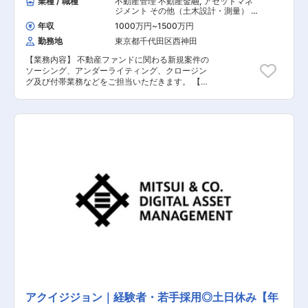
業種 / 職種
不動産管理 不動産金融
,
アセットマネ
ジメント その他（土木設計・測量） そ
の他（建築設計・積算）
年収
1000万円
~
1500万円
勤務地
東京都千代田区西神田
【業務内容】 不動産ファンドに関わる新規案件の
ソーシング、アンダーライティング、クロージン
グ及び付帯業務などをご担当いただきます。 【具
体的な業務内容】 ■投資案件ソーシング ■物件評
価・デューデリジェンス ■ER・鑑定対応業務 ■
アクイジション及びクロージング業務 ■保有不動
産のアセットマネジメント業務 ※三井物産リアル
ティ・マネジメント株式会社での勤務となりま
す。 【担当者コメント】 同社は、三井物産グル
ープの知見・ネットワークを積極的に活用した不
動産アセットマネジメント会社として、 事業性・
専門性の高い私募リート・私募ファンドの運用を
おこなっております。物流施設やオフィスビルを
始めとして、様々なアセットタイプを対象とした
不動産アセットマネジメント事業を行っており、
投資家様のニーズに沿ったファンド企画・運用実
績が多数ございます。また、収益型の物件のみな
らず、ファンドスキームを利用した開発型プロジ
ェクトにも積極的に取り組んでおります。また、
国内外の金融機関や大手デベロッパーなど、多様
な事業パートナーとの事業実績を有し、強固なリ
レーションを構築しており、事業性において競争
アクイジジョン｜経験者・若手採用◎土日休み【年
力の高いファンド運用が可能です。そんな同社で