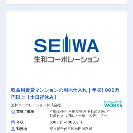
に伸ばしていくために、収益物件の取得や仕入れ
（アクイジション業務）や保有物件の管理、運営
計画の作成（期中管理）などを行っていただきま
す。 取り扱いは幅広く、オフィスビルやレジデン
ス、ホテル、シニア施設など多岐に渡った案件に
携わる事が可能です。 【具体的な業務内容】 ■
収益物件のリサーチ ■収益物件の取得業務 ■保有
物件の管理 ■保有物件の運営計画の作成 【担当
者コメント】
収益用賃貸マンションの用地仕入れ｜年収1,000万
円以上【土日祝休み】
生和コーポレーション株式会社
業種 / 職種
不動産仲介 不動産管理 不動産金融
,
不
動産仕入（用地・一棟・区分） アセッ
トマネジメント その他（土木設計・測
年収
500万円
~
1000万円
量） その他（建築設計・積算）
勤務地
東京都千代田区神田淡路町