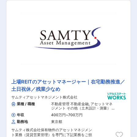
案と提案を行います。 ※100％反響営業でテレア
ポや飛び込み営業はございません ①資産形成の
グランドデザイン ■方向性と目標設定 ■投資効果
確認 ■今後のスケジュール ②投資物件の「選
別・評価・融資・物件提案」 ■選別：物件選別 ■
評価：市場分析、土地評価、修繕調査 ■融資：銀
行事前打診 ■提案：物件ご紹介 ■契約：役所・現
場調査、売契・重説作成、契約締結、決済 ③出
口戦略で投資を最適化 ■財務バランスの定期確認
■出口戦略と売却活動提案 ※初めての不動産投資
営業の方でも、カリキュラムが整備されておりま
すので、キャッチアップから習得まで成長スピー
ドが速いので安心してください。
上場REITのアセットマネージャー｜在宅勤務推進／
土日祝休／残業少なめ
サムティアセットマネジメント株式会社
業種 / 職種
不動産管理 不動産金融
,
アセットマネ
ジメント その他（土木設計・測量） そ
の他（建築設計・積算）
年収
400万円
~
700万円
勤務地
東京都
サムティ株式会社保有物件のアセットマネジメン
ト業務（賃貸営業管理）を専門に下記業務をご担