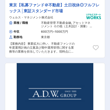
を可能にするため、同社は広範囲かつ細やかなネ
東京【私募ファンド＠不動産】土日祝休◎フルフレ
ットワークを構築しています。 【同社の魅力】
ックス│東証スタンダード市場
全社員の顔が見えやすく、風通しの良い社風で
す。また有給以外にも5日連続で取得できるリフ
ウェルス・マネジメント株式会社
レッシュ休暇やコアタイム無しのフル・フレック
スなので、ご自身の裁量で出勤時間を調整出来ま
業種 / 職種
不動産管理 不動産金融
,
アセットマネ
す。その他にも資格支援、住宅手当、フリードリ
ジメント その他（土木設計・測量） そ
の他（建築設計・積算）
ンクなどの福利厚生がございます。
年収
600万円
~
1000万円
勤務地
東京都
【業務内容】 事業拡大に伴い、不動産ファンドの
年度運用計画の立案及び期中運用管理に関する業
務等の業務を担当していただきます。現時点にお
きましては、STOの期中運用にかかる業務をご担
当いただきますが、今後は不動産私募ファンド全
般の期中運用にかかる業務に従事していただくこ
とも想定しております。 【具体的な業務内容】
■不動産ファンドの年度運用計画の立案及び期中
運用管理に関する業務 ■不動産ファンドの運用資
産の売却に関する業務 ■不動産ファンドの運用資
産の運営管理業務（賃貸及び維持管理等）に関す
る業務 （PM会社に対する管理監督、テナント
管理の他、信託銀行への支払指図等の銀行対応も
含む。） ■不動産ファンドの運用財産の運用状況
の報告に関する業務 （期中の投資家リレーショ
ン業務も含む。） 【担当者コメント】 ウェル
ス・マネジメント株式会社は、1999年に金融メデ