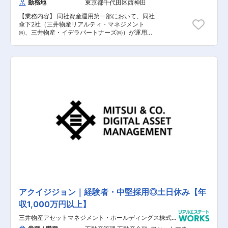
勤務地
東京都千代田区西神田
【業務内容】 同社資産運用第一部において、同社
傘下2社（三井物産リアルティ・マネジメント
㈱、三井物産・イデラパートナーズ㈱）が運用す
る物件のアセットマネージャーとして施設管理業
務全般をご担当いただきます。 【具体的な業務内
容】 ■修繕対応 ■テナント対応 ■リーシング業
務 ■月次決算の対応 ■PM・BM会社の取りまと
め ■関係機関への対応 ※三井物産リアルティ・マ
ネジメント株式会社での勤務となります。 【担当
者コメント】 同社は、国内外における不動産開発
事業や物流事業、その他多様なビジネスエリアで
培った実業知見・専門性を活用し、案件のオリジ
ネーション・テナントリーシング・施設運営等に
おいて総合商社ならではの総合力を活かしたアセ
ットマネジメント事業を展開しています。今回、
アセットマネージャーとして同社傘下2社（三井
物産リアルティ・マネジメント㈱、三井物産・イ
デラパートナーズ㈱）が運用する物件の施設管理
業務全般をご担当いただける方を募集することと
なりました。AM、PM経験者で宅地建物取引士の
資格をお持ちの方を求めています。その他の不動
産関連の資格や管理の資格、建築士の資格などを
アクイジジョン｜経験者・中堅採用◎土日休み【年
お持ちの方は歓迎いたします。グループ会社を含
収1,000万円以上】
め、様々な物件に携わることができ豊富な経験を
積むことが可能な環境の為、アセットマネージャ
三井物産アセットマネジメント・ホールディングス株式会
ーとして専門性を高めたい方にとっては魅力的な
社
環境です。