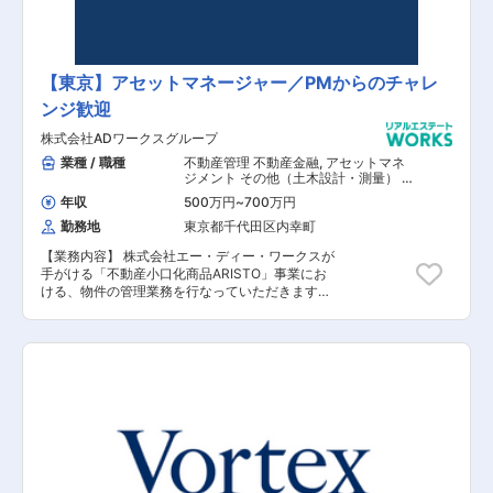
ィア事業として創業し、2013年に不動産金融事
業の会社へと転換を図り、2015年よりホテル運営
事業をスタートさせました。同年、金融メディア
事業を譲渡し、不動産金融事業とホテル運営事業
に注力する現在の体制を構築しております。「快
【東京】アセットマネージャー／PMからのチャレ
適な時間と空間づくりを通して、日本の魅力と文
ンジ歓迎
化を、「体験価値」として提供し、あらゆるお客
様に感動と安定的な繁栄をお届けすることで、豊
株式会社ADワークスグループ
かな社会の発展に貢献する」ことを理念として業
務を推進しており、2022年4月には、東証スタン
業種 / 職種
不動産管理 不動産金融
,
アセットマネ
ダード市場に上場しております。ホールディング
ジメント その他（土木設計・測量） そ
の他（建築設計・積算）
スとして、グループ会社の経営管理を行うほか、
年収
500万円
~
700万円
グループ会社が組成するファンドスキームへの自
勤務地
東京都千代田区内幸町
己投資を行っています。現在は、主に不動産金融
を営むリシェス・マネジメント株式会社、ウェル
【業務内容】 株式会社エー・ディー・ワークスが
ス・リアルティ・マネジメント株式会社と、ホテ
手がける「不動産小口化商品ARISTO」事業にお
ル運営事業を行うワールド・ブランズ・コレクシ
ける、物件の管理業務を行なっていただきます。
ョン ホテルズ＆リゾーツ株式会社の子会社三社を
実際のプロパティーマネジメント業務に関しては
中心に業務展開をはかり、お客様のサポートを行
グループ会社のエー・ディー・パートナーズが担
っております。 【同社の魅力】 全社員の顔が見
当するため、物件のアセットマネジメントの立場
えやすく、風通しの良い社風です。また有給以外
から管理業務を行います。 【具体的な業務内容】
にも5日連続で取得できるリフレッシュ休暇やコ
■不動産活用コンサルティング ■アセット・コン
アタイム無しのフル・フレックスなので、ご自身
サルティング ■テナントのリーシング ～現状の
の裁量で出勤時間を調整出来ます。その他にも資
管理物件～ ■「ARISTO京都」 ■「ARISTO青
格支援、住宅手当、フリードリンクなどの福利厚
山」 ■「ARISTO高円寺」 ■「ARISTO虎ノ門」
生がございます。※ウェルス・リアルティ・マネ
【担当者コメント】 個人富裕層に向けた不動産投
ジメント株式会社に在籍出向となります。 勤務地
資/経営のためのソリューションに特化しており、
や給与など条件に変更ありません。
プロパティマネジメント業務とアセットマネジメ