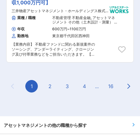
収1,000万円可】
アクイジジョンの中堅として豊富な経験をもとに
ご活躍いただける方を求めております。また、入
三井物産アセットマネジメント・ホールディングス株式会
社後業務に慣れてきましたら在宅勤務の導入や定
社
時から15分おきに前後時間調整可能など自ら働き
業種 / 職種
不動産管理 不動産金融
,
アセットマネ
やすい環境設定も可能となっています。
ジメント その他（土木設計・測量） そ
の他（建築設計・積算）
年収
600万円
~
1100万円
勤務地
東京都千代田区西神田
【業務内容】 不動産ファンドに関わる新規案件の
ソーシング、アンダーライティング、クロージン
グ及び付帯業務などをご担当いただきます。 【具
体的な業務内容】 ■投資案件ソーシング ■物件評
価・デューデリジェンス ■ER・鑑定対応業務 ■
アクイジション及びクロージング業務 ■保有不動
産のアセットマネジメント業務 ※三井物産リアル
ティ・マネジメント株式会社での勤務となりま
す。 【担当者コメント】 同社は、三井物産グル
1
2
3
4
...
16
Previous Page
Next
ープの知見・ネットワークを積極的に活用した不
動産アセットマネジメント会社として、 事業性・
専門性の高い私募リート・私募ファンドの運用を
おこなっております。物流施設やオフィスビルを
始めとして、様々なアセットタイプを対象とした
不動産アセットマネジメント事業を行っており、
投資家様のニーズに沿ったファンド企画・運用実
績が多数ございます。また、収益型の物件のみな
アセットマネジメントの他の職種から探す
らず、ファンドスキームを利用した開発型プロジ
ェクトにも積極的に取り組んでおります。また、
国内外の金融機関や大手デベロッパーなど、多様