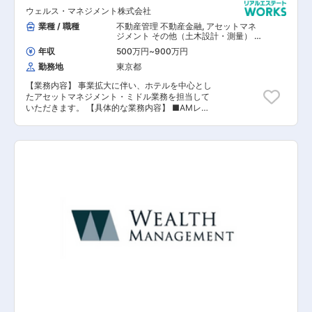
ィック型資産運用会社であることが特徴で、同社
ウェルス・マネジメント株式会社
の主要メンバーは、過去4,000億円の不動産及び
債権案件に関わることで、不動産投資マーケット
業種 / 職種
不動産管理 不動産金融
,
アセットマネ
において実績を積み、アセットマネジメント業務
ジメント その他（土木設計・測量） そ
の他（建築設計・積算）
の領域でも我が国の不動産金融市場の黎明期から
年収
500万円
~
900万円
多数のファンドを組成してきました。 お客様のご
勤務地
東京都
期待にお応えするサービスの提供を可能にするた
め、同社は広範囲かつ細やかなネットワークを構
【業務内容】 事業拡大に伴い、ホテルを中心とし
築しています。 【同社の魅力】 全社員の顔が見
たアセットマネジメント・ミドル業務を担当して
えやすく、風通しの良い社風です。また有給以外
いただきます。 【具体的な業務内容】 ■AMレポ
にも5日連続で取得できるリフレッシュ休暇やコ
ート作成 ■投資家やレンダー（銀行等）への報告
アタイム無しのフル・フレックスなので、ご自身
及び調整、コブナンツ管理 ■信託銀行、PM会
の裁量で出勤時間を調整出来ます。その他にも資
社、会計事務委託会社への指示、指図書の作成 ■
格支援、住宅手当、フリードリンクなどの福利厚
各種ドキュメンテーションのサポート業務 ■その
生がございます。
他、上記に付帯する業務 ※担当業務につきまして
はご経験、ご志向により相談させていただきま
す。 【担当者コメント】 同社は1999年に創業
し、現在は不動産金融ビジネスとホテル運営マネ
ジメントビジネスを核として事業を展開している
ウェルス・マネジメント株式会社（2022年4月東
証スタンダード市場上場）のグループ会社です。
少数精鋭のブティック型資産運用会社であること
が特徴で、同社の主要メンバーは、過去4,000億
円の不動産及び債権案件に関わることで、不動産
投資マーケットにおいて実績を積み、アセットマ
ネジメント業務の領域でも我が国の不動産金融市
場の黎明期から多数のファンドを組成してきまし
た。 お客様のご期待にお応えするサービスの提供