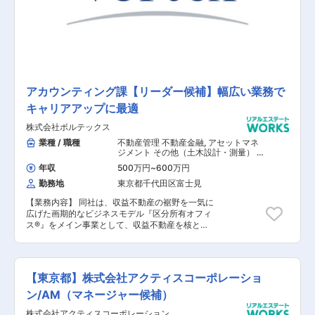
ントの両方を提供する事で、個人富裕層の方々特
有のニーズに的確に応えており、非常にやりがい
がある仕事になります。
アカウンティング課【リーダー候補】幅広い業務で
キャリアアップに最適
株式会社ボルテックス
業種 / 職種
不動産管理 不動産金融
,
アセットマネ
ジメント その他（土木設計・測量） そ
の他（建築設計・積算）
年収
500万円
~
600万円
勤務地
東京都千代田区富士見
【業務内容】 同社は、収益不動産の裾野を一気に
広げた画期的なビジネスモデル『区分所有オフィ
ス®』をメイン事業として、収益不動産を核とし
た資産形成を提案する事業をメインで展開してお
ります。 今回は《アカウンティング課（リーダー
候補）》として、オーナー様へ送付する毎月の収
支レポート作成業務や請求書作成、その他マネジ
【東京都】株式会社アクティスコーポレーショ
メント業務などを行って頂きます。 【具体的な業
務内容】 ■収支チーム（オーナー送金関連）、請
ン/AM（マネージャー候補）
求・入金チーム（テナント関連）、更新・支払チ
株式会社アクティスコーポレーション
ーム（テナントう更新関連及び各部支払処理）へ