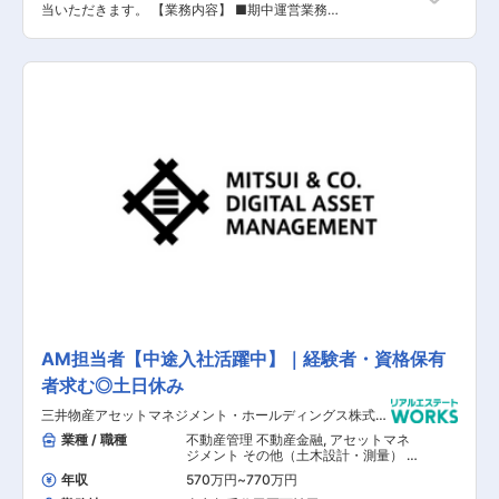
当いただきます。 【業務内容】 ■期中運営業務■
リーシングマネジメント■土地取得及び収益物件
取得時のスタッキングプラン作成■収益物件取得
及び売却時の売買付随業務■会計・決算関連業務
■ＰＭ会社のコントロール■その他上記に付随す
る諸業務等 (※業務の変更範囲：会社の定める業
務)
AM担当者【中途入社活躍中】｜経験者・資格保有
者求む◎土日休み
三井物産アセットマネジメント・ホールディングス株式会
社
業種 / 職種
不動産管理 不動産金融
,
アセットマネ
ジメント その他（土木設計・測量） そ
の他（建築設計・積算）
年収
570万円
~
770万円