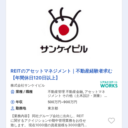
です。 【具体的な業務内容】 ■不動産の運用・
管理・報告 ■適切な不動産管理会社の選定・マネ
ジメント ■投資家様への定期的な報告活動 ■リフ
ァイナンス業務 ■保有不動産の売却 【担当者コ
メント】 世界で530ある拠点で日々新しい情報が
蓄積されるため、経験幅としてはかなり多くのこ
とが学べます。また、アセットマネージャーとし
て、グローバルに、NY証券取引所上場企業とい
う規模感あるブランドにて、不動産ファンドの運
用を担うキャリアを形成することができます。
REITのアセットマネジメント｜不動産経験者求む
【年間休日120日以上】
株式会社サンケイビル
業種 / 職種
不動産管理 不動産金融
,
アセットマネ
ジメント その他（土木設計・測量） そ
の他（建築設計・積算）
年収
500万円
~
900万円
勤務地
東京都
【業務内容】 同社グループ会社に出向し、REIT
に関するアクイジションや期中管理業務をお任せ
致します。 現在1000億の資産規模を3000億円