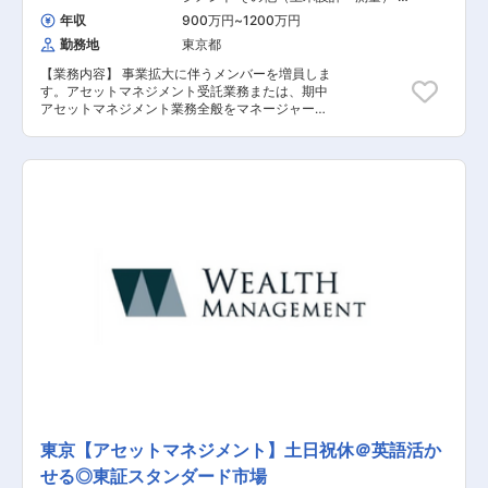
の他（建築設計・積算）
年収
900万円
~
1200万円
勤務地
東京都
【業務内容】 事業拡大に伴うメンバーを増員しま
す。アセットマネジメント受託業務または、期中
アセットマネジメント業務全般をマネージャーと
して担当していただきます。 【具体的な業務内
容】 １．アセットマネジメント受託業務 ■不動
産バリュエーション ■ファンド組成・ストラクチ
ャリング ■ファイナンス調達（リファイナンス業
務含む） ■各種ドキュメンテーション ■クロージ
ング ２．期中アセットマネジメント業務全般 ■
期中運営（運営計画、予算策定、資金管理など）
■AM施策の遂行（オペレーター／テナント／PM
との協議、資本的支出など） ■ディスポジション
■AMレポート作成 ■投資家、レンダーへの報告
及び調整 ■信託銀行、PM会社、会計事務委託会
社への指示 ■その他上記に付帯する業務 ※１と２
の業務担当者は基本的には別となりますが、ご経
験・知識により、重複して担当いただく可能性が
ございます。 ※担当業務につきましてはご経験、
ご志向により相談させていただきます。 【担当者
コメント】 同社は1999年に創業し、現在は不動
産金融ビジネスとホテル運営マネジメントビジネ
スを核として事業を展開しているウェルス・マネ
東京【アセットマネジメント】土日祝休＠英語活か
ジメント株式会社（2022年4月東証スタンダード
せる◎東証スタンダード市場
市場上場）のグループ会社です。 少数精鋭のブテ