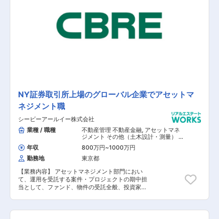
業務 ■SBIグループの顧客基盤（地域金融機関及
びリテールを含む）を活用した新商品の開発等
【担当者コメント】 不動産金融分野にて新規立ち
上げとなり、募集が開始されました。これまでの
培った知識・経験を生かし新しい事業を作りたい
方に適しています。
NY証券取引所上場のグローバル企業でアセットマ
ネジメント職
シービーアールイー株式会社
業種 / 職種
不動産管理 不動産金融
,
アセットマネ
ジメント その他（土木設計・測量） そ
の他（建築設計・積算）
年収
800万円
~
1000万円
勤務地
東京都
【業務内容】 アセットマネジメント部門におい
て、運用を受託する案件・プロジェクトの期中担
当として、ファンド、物件の受託全般、投資家や
レンダーの窓口として様々な業務を担っていただ
きます。 将来的に、投資運用業のライセンスを取
得することで事業拡大を視野に入れているため、
ビジネスを拡大するステージに関わることが可能