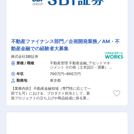
な柱を軸に事業を展開しています。 有名建築デザ
イナーとコラボレーションし、デザイン性と居住
性のバランスを最適に保ちながら、理想の住まい
を提供しています。 こちらの求人には、多角的に
課題解決できる方、周りを巻き込みプロジェクト
を推進できる方におすすめです。
不動産ファイナンス部門／企画開発業務／AM・不
動産金融での経験者大募集
株式会社SBI証券
業種 / 職種
不動産管理 不動産金融
,
アセットマネ
ジメント その他（土木設計・測量） そ
の他（建築設計・積算）
年収
700万円
~
900万円
勤務地
東京都
【業務内容】 不動産金融領域（専門性に応じて一
部でも可）における、プロダクト担当として、新
規プロジェクトの立ち上げや商品組成に係る業務
を担当して頂きます。具体的な業務内容として
は、メンバーと協力し、商品組成等に関するスト
ラクチャーの検討、関係当事者の調整、ドキュメ
ンテーション等が含まれます。 【具体的な業務内
容】 ■私募リートの組成、販売等に関する業務 ■
不動産ファイナンスに関連する業務 ■不動産関連
以外のストラクチャード・ファイナンスに関する