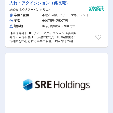
(3) 取得対象エリア（立地）：首都圏（特に都
入れ・アクイジション（係長職）
に基づいた評価を行い、給与改定は年2回、賞与
心）ならびに政令指定都市等 (4) 配属予定部署：
支給は年1回です。役員を含む業務執行者全員が
株式会社相鉄アーバンクリエイツ
事業開発部部
対象の評価制度で、結果が出れば上に上がり、出
業種 / 職種
不動産金融
,
アセットマネジメント
なければ現状維持または下がるといった非常にシ
ンプルな制度です。明るい印象が少ない不動産業
年収
600万円
~
750万円
界のイメージを変え、テクノロジーにより業界自
勤務地
神奈川県横浜市西区南幸
体をアップデートするためにも、柔軟性を持ち、
環境変化を恐れない方が責任者として活躍できる
【業務内容】 ■仕入れ・アクイジション（事業開
人材であると考えています。IPOを通過点とし
発部）★係長職★ 【具体的には】 (1) 職務概要：
て、常に成長を続ける企業であるため、まずは全
首都圏を中心とする事業用収益不動産やその開発
員が仕事を楽しみ、向上心を持って取り組むこと
用土地の新規取得を担当していただきます。 (2)
ができる方々と共に未来を拓いていきたいです。
取得対象用途： 事業用収益不動産：オフィス、商
業施設、物流関連施設等、複合用途施設を含む既
存物件ならびに開発用土地の両方が対象 (3) 取得
対象エリア（立地）：首都圏（特に都心）ならび
に政令指定都市等 (4) 配属予定部署：事業開発部