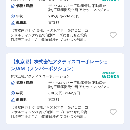
のマネジメント業務 ■収支レポート作成 ■取引業
業種 / 職種
ディベロッパー 不動産管理 不動産金
者への支払い業務、管理 ■取引業者への請求書作
融
,
不動産開発企画 アセットマネジメ
成業務 ■テナント更新関連／解約時の精算業務
ント その他（土木設計・測量） その他
年収
982万円
~
2142万円
（建築設計・積算）
【担当者コメント】 同社では、毎年管理受諾数が
勤務地
東京都
増えているため業務効率化を促進しております。
幅広い仕事を社員に任せる環境があり、他社では
【業務内容】 会員様からのお問合せを起点に、コ
味わえない成長やキャリアアップを実現すること
ンサルティング相談で個別ニーズに合わせた投資
が可能です。業務範囲を限定せず、社員同士がフ
目標設定をおこない問題解決のプロセスを設計。
ォローし合う社風が根付いており、チームメンバ
具体的には会員様の財務バランスを読み解き、現
ーが協働し業務を進めていくことが可能です。
実的な資産を増やしていく目標達成のプロセス立
案と提案を行います。 ※100％反響営業でテレア
ポや飛び込み営業はございません ①資産形成の
【東京都】株式会社アクティスコーポレーショ
グランドデザイン ■方向性と目標設定 ■投資効果
確認 ■今後のスケジュール ②投資物件の「選
ン/AM（メンバーポジション）
別・評価・融資・物件提案」 ■選別：物件選別 ■
株式会社アクティスコーポレーション
評価：市場分析、土地評価、修繕調査 ■融資：銀
行事前打診 ■提案：物件ご紹介 ■契約：役所・現
業種 / 職種
ディベロッパー 不動産管理 不動産金
場調査、売契・重説作成、契約締結、決済 ③出
融
,
不動産開発企画 アセットマネジメ
口戦略で投資を最適化 ■財務バランスの定期確認
ント その他（土木設計・測量） その他
年収
800万円
~
2142万円
（建築設計・積算）
■出口戦略と売却活動提案 ※初めての不動産投資
勤務地
東京都
営業の方でも、カリキュラムが整備されておりま
すので、キャッチアップから習得まで成長スピー
【業務内容】 会員様からのお問合せを起点に、コ
ドが速いので安心してください。
ンサルティング相談で個別ニーズに合わせた投資
目標設定をおこない問題解決のプロセスを設計。
具体的には会員様の財務バランスを読み解き、現
実的な資産を増やしていく目標達成のプロセス立