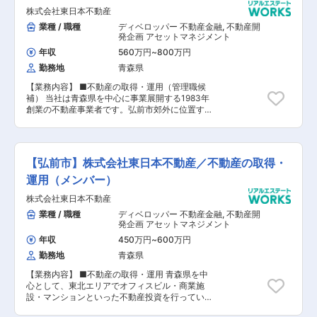
株式会社東日本不動産
業種 / 職種
ディベロッパー 不動産金融
,
不動産開
発企画 アセットマネジメント
年収
560万円
~
800万円
勤務地
青森県
【業務内容】 ■不動産の取得・運用（管理職候
補） 当社は青森県を中心に事業展開する1983年
創業の不動産事業者です。弘前市郊外に位置する
「さくら野百貨店 弘前店」の他、マルチテナン
ト案件や本社のある「東日本不動産弘前ビル」な
ど、青森県を中心として東北エリアでオフィスビ
ル・商業施設・マンションといった不動産投資を
【弘前市】株式会社東日本不動産／不動産の取得・
行い、お客様へ喜ばれる付加価値を提案していま
す。会社ホームページもぜひご覧ください！ 【会
運用（メンバー）
社概要】 ■1983年に設立し、青森県を中心に東
株式会社東日本不動産
北エリアで不動産投資事業（賃貸業）を展開して
おります。 ■これまでの信頼と実績を活かし、不
業種 / 職種
ディベロッパー 不動産金融
,
不動産開
動産を通じて地域の発展に貢献することを目指し
発企画 アセットマネジメント
ます。 ＜当社の想い＞ 東北をもっと光り輝く地
年収
450万円
~
600万円
域にしたい。そんな想いを実現するために私たち
勤務地
青森県
が大切にしているのが、東北で長年事業を展開し
てきたことによる「地域力」です。東北を基盤に
【業務内容】 ■不動産の取得・運用 青森県を中
事業を続けてきたことで培われた地域課題へのア
心として、東北エリアでオフィスビル・商業施
プローチやニーズをキャッチアップする力は、私
設・マンションといった不動産投資を行っている
たちが誇る大きな優位性でもあります。今後は不
弊社にて、収益不動産の取得業務・保有不動産の
動産投資事業の更なる加速はもちろん「地域力」