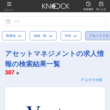
検索履歴
気になる
メニュー
勤務地
路線・駅
年収
アセットマネ
アセットマネジメントの求人情
報の検索結果一覧
387
件
おすすめ順