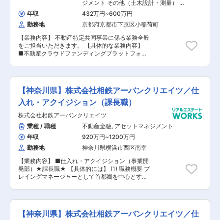
【担当者コメント】 同社はグローバルなプラット
ジメント その他（土木設計・測量） そ
フォームを手掛け、一部の限られた人にしかアク
の他（建築設計・積算）
年収
432万円
~
600万円
セスできなかった『オルタナティブ資産への投
勤務地
京都府京都市下京区小稲荷町
資』を顧客に開放しています。 不動産業界で非流
動資産の見える化に積極的にチャレンジしている
【業務内容】 不動産特定共同事業に係る業務全般
スタートアップITベンチャー企業になります。 同
をご担当いただきます。 【具体的な業務内容】
ポジションでは香港の顧客がメインとなりますの
■不動産クラウドファンディングプラットフォー
で、語学力（中国語・北京語・広東語）を活かす
ムの運営、管理 ■商品の販売、企画、組成、事業
ことが出来るポジションへの配属となり、不動産
推進等 ■サービス内容の構築、マーケティング関
スキル・語学力を活かし、更なる不動産業界での
連などの施策 【担当者コメント】 同社は、京都
キャリア開発を目指すことが可能です。 提案・契
を中心に収益不動産の開発、その運用を行なって
約・期中管理まで不動産投資に関わる一連の全て
【神奈川県】株式会社相鉄アーバンクリエイツ／仕
おり、賃貸業や管理業での安定的な収益基盤をも
の流れに携わって頂くことが出来ますので、投資
とに、テクノロジー領域においては不動産投資の
入れ・アクイジション（課長職）
用不動産の知識を高めながらスキルを磨き続ける
民主化を掲げ、京都初の不動産開発型クラウドフ
ことができる環境が整っています。
株式会社相鉄アーバンクリエイツ
ァンディングを2023年にリリース予定していま
す。ITや不動産関連企業のM&Aや投資を積極的に
業種 / 職種
不動産金融
,
アセットマネジメント
行い、信用力と資本力をもとに京都を代表する総
年収
920万円
~
1200万円
合不動産テック企業として不動産業界のアップデ
ートを行い、3年以内に上場を目指し社員一丸と
勤務地
神奈川県横浜市西区南幸
なって挑戦しています。今回、管理職として不動
【業務内容】 ■仕入れ・アクイジション（事業開
産特定共同事業に係る業務全般をご担当いただけ
発部）★課長職★ 【具体的には】 (1) 職務概要 プ
る方を募集することとなりました。投資家向けの
レイングマネージャーとして首都圏を中心とする
不動産ファンドを企画し、スキーム検討から運用
事業用収益不動産やその開発用土地の新規取得、
までの全般を管理いただき、デベロップメント部
ならびにチームマネジメントを担っていただきま
門、コーポレート部門、IT部門などと連携し、本
す。 (2) 取得対象用途 事業用収益不動産：オフィ
事業の発展を目指していただける方を求めていま
ス、商業施設、物流関連施設等、複合用途施設を
す。各部署や役職毎のミッションが定量的かつ完
【神奈川県】株式会社相鉄アーバンクリエイツ／仕
含む既存物件ならびに開発用土地の両方が対象
全結果で明確に定義されており、四半期毎に実績