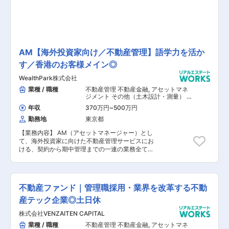
域力」を核として新たな事業への参入を進め、新
をもとに京都を代表する総合不動産テック企業と
たな価値の創造に挑みます。
して不動産業界をリードしていく中で今回、不動
産特定共同事業に係る業務全般をご担当いただけ
る方を募集することとなりました。3年後に上場
を予定していることからスピード感を持って仕事
に取り組めるほか、一般企業とは違った業務に挑
AM【海外投資家向け／不動産管理】語学力を活か
戦することも出てくる可能性もあり、自分自身を
す／香港のお客様メイン◎
成長につなげることのできる職場環境です。ま
た、各部署や役職毎のミッションが定量的かつ完
WealthPark株式会社
全結果で明確に定義されており、四半期毎に実績
に基づいた評価を行うため、給与改定は年2回、
業種 / 職種
不動産管理 不動産金融
,
アセットマネ
賞与支給は年1回です。役員を含む業務執行者全
ジメント その他（土木設計・測量） そ
の他（建築設計・積算）
員が対象の評価制度で、結果が出れば上に上が
年収
370万円
~
500万円
り、出なければ現状維持または下がるといった非
勤務地
東京都
常にシンプルな制度で結果を出す方の評価を見逃
さないことで成長につなげています。明るい印象
【業務内容】 AM（アセットマネージャー）とし
が少ない不動産業界のイメージを変え、テクノロ
て、海外投資家に向けた不動産管理サービスにお
ジーにより業界自体をアップデートするために
ける、契約から期中管理までの一連の業務全てを
も、柔軟性を持ち、環境変化を恐れない方が責任
お任せ致します。 海外投資家に向けたご提案全般
者として活躍できる人材であると考えています。
を担っていただき、主に香港のお客様をメインに
IPOを通過点として、常に成長を続ける企業であ
ご担当いただく予定となります。 ※同ポジション
るため、まずは全員が仕事を楽しみ、向上心を持
ではWealthPark RealEstate Technologies株式会
って取り組むことができる方々と共に未来を拓い
不動産ファンド｜管理職採用・業界を改革する不動
社への所属となります。 【具体的な業務内容】
ていきたいと考えております。
■物件の管理委託サービスのご提案 ■各種契約締
産テック企業◎土日休
結 ■物件の募集条件の提案 ■募集状況の共有、分
株式会社VENZAITEN CAPITAL
析、提案 ■物件契約に関するレポーティング（更
新、解約、クレーム対応等） ■工事に関する提案
業種 / 職種
不動産管理 不動産金融
,
アセットマネ