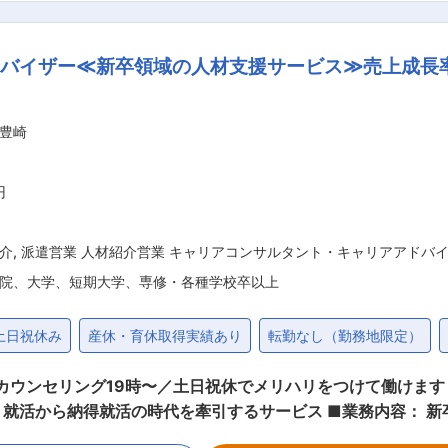
名) 少数精鋭組織のため各メンバーとのコミュニケーションも取
は少数精鋭のため今後のキャリアパスとしても様々なステップが用意
バイザー≪新卒領域の人材支援サービス≫売上成長率1
低価格の提供：オーケーは『Everyday Low Price』
ます。お客様に高品質で低価格な商品を提供し、信頼を築いています。 （
り、長年にわたり黒字経営を維持しています。2025年3月期の
豊崎
ても、安心して働ける環境が整っています。 （3）スピード
ド感ある店舗展開を進めています。2024年11月には東大阪
しました。積極的な拡大戦略により将来性のある企業として成長を続
円
介
,
派遣営業 人材紹介営業 キャリアコンサルタント・キャリアアドバ
院、大学、短期大学、専修・各種学校卒以上
土日祝休み
産休・育休取得実績あり
転勤なし（勤務地限定）
終カウンセリング19時〜／土日祝休でメリハリをつけて働けま
牽引するサービス ■業務内容： 新卒採用におけるエージェントサービスを
ザーとして、担当する求職者（就活生）に対する就活相談・企