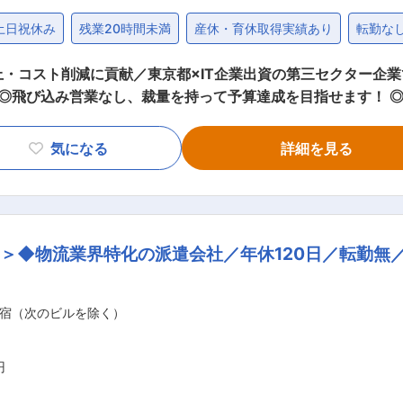
土日祝休み
残業20時間未満
産休・育休取得実績あり
転勤な
・コスト削減に貢献／東京都×IT企業出資の第三セクター企業
 ◎飛び込み営業なし、裁量を持って予算達成を目指せます！ 
業活動 ・首都圏近郊の大手企業、上場企業や官公庁を担当（2
気になる
詳細を見る
 ・新規2割／既存8割 ・インサイドセールス ▼提案サービス
リー、プリントソリューション、マーケティングリサーチなど
を期待します。 ■魅力点： 企業の業務課題に対して根本から向き合い、
＞◆物流業界特化の派遣会社／年休120日／転勤無／
できる業務です。BPO営業だからこそできる「課題解決と提
り上げを支える活動にも従事することが可能です。 ■組織構成： ・20代 1名 ・3
者で構成されております。 ■働き方： 自身で裁量持ってスケジュールを立てています
宿（次のビルを除く）
委ねられています。リモート／出社の切替も柔軟に対応可能です。 ■キャ
アについて相談を行うことが出来ます。 弊社のキャリアパス
です。将来的にはマネジメントにもチャレンジできます。 変更の範囲：会社の定める業務
円