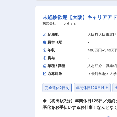
構成 7名(リーダー2名、メンバー5
進めています。特に今回の関西ポジション
未経験歓迎【大阪】キャリアアド
業魅力： （1）顧客に寄り添った高品質・
供などを通じて、地域一番の安値を目指してい
株式会社ｉｒｏｄａｓ
の継続：オーケーは堅実な経営方針によ
勤務地
大阪府大阪市北区
した成長を続けています。従業員にとっ
最寄り駅
-
間で十数店舗の新規出店を行い、スピー
年収
400万円
~
549万
賞与
-
業種 / 職種
人材紹介・職業紹
応募対象
＜最終学歴＞大学
完全週休2日制
年間休日120日以上
◆【梅田駅7分】年間休日125日／最
語化をお手伝いするお仕事！なんとなく就活から納得就活の時代を
提供している同社のキャリアアドバイ