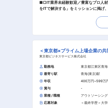
■□IT業界未経験歓迎／豊富なプロ人材データ
をITで解決する」をミッションに掲げ、
ー）サービス」を展開しています。今回
ただきます。 ■業務内容： ・商談：SIer企業が抱えるIT課題やどんな人材を求めているかヒアリングを実施します。 ・IT人材のマッチング：
当社のデータベースの中から課題解決で
掘：企業とエンジニアの両面と連携を
進めていきます。 ※法人営業として新規・既存の両方を担当する想定です。
要不可欠であるIT、そのIT領域にお
＜東京都×プライム上場企業の共
いるIT／Web領域のハイスキル人材
がFLEXYです。 一方、優秀なエン
東京都ビジネスサービス株式会社
シブルな働き方の実現を提供しています。 ■組織について： FLEXY部は総勢72名（男性41名：女性31名）、執行役員、マネジ
勤務地
東京都江東区青海
ーダー11名、メンバー51名、アシス
最寄り駅
青海(東京)駅
ています。社員同士の距離は近く、入
えています。 変更の範囲：会社の定
年収
400万円
~
599万
賞与
-
業種 / 職種
アウトソーシング
応募対象
＜最終学歴＞大学