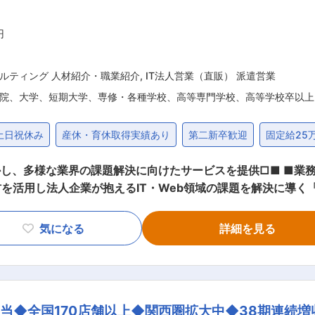
円
ルティング 人材紹介・職業紹介
,
IT法人営業（直販） 派遣営業
院、大学、短期大学、専修・各種学校、高等専門学校、高等学校卒以上
土日祝休み
産休・育休取得実績あり
第二新卒歓迎
固定給25
題解決に向けたサービスを提供□■ ■業務概要： 「経営課題をITで解決する」を
を活用し法人企業が抱えるIT・Web領域の課題を解決に導く「
上げ期である、SIer領域（システム開発会社）向けの法人営業と
T課題やどんな人材を求めているかヒアリングを実施 ・IT人材
気になる
詳細を見る
エンジニアを企業へ提案 ・提案後フォロー／更なるニーズの発
、新たなニーズ発掘に向けたディスカッションや顧客深耕を進
に対して、当社にご登録いただいているIT／Web領域のハイス
◆全国170店舗以上◆関西圏拡大中◆38期連続増収
ティングサービスを提供していくのがFLEXYです。一方、優