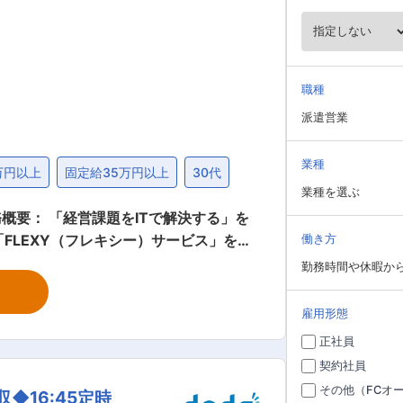
職種
派遣営業
業種
万円以上
固定給35万円以上
30代
業種を選ぶ
FLEXY（フレキシー）サービス」を展
働き方
してご活躍いただきます。 ■業務
勤務時間や休暇か
のマッチング：当社のデータベースの中から
掘：企業とエンジニアの両面と連携を取
雇用形態
める ※法人営業として新規・既存の両
正社員
契約社員
キル人材（CTO/責任者クラスのエンジ
その他（FCオ
◆16:45定時
秀なエンジニアやクリエイターに対して