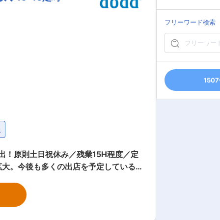
について： FLEX
名、アシスタント5名で構成しています。新
フリーワード検索
は近く、入社後はブラザー・シスター制度
環境を整えています。 変更の範囲：会社の定める業務
150
上
出！原則土日祝休み／残業15H程度／定
 同社の採用領域はパート・派遣・中途・