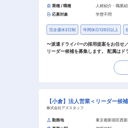
業種 / 職種
人材紹介・職業紹
応募対象
学歴不問
完全週休2日制
年間休日120日以上
〜派遣ドライバーの採用提案をお任せ／新規6割：既存4割／WLB◎〜 ■業
リーダー候補を募集します。 配属は
採用提案を行っていただきます。 【変更の範囲：会社の定める業務】 ■具体的
ォロー ・クライアント企業との折衝、派遣社員へ
割、既存4割ほど ・新規は電話でアポ
入社後の業務イメージ： ・課長もしく
実務上必要な法令関係の知識を身につけていただきます。 ■チームリーダーのミッション： プ
発揮しながら、事業所の予算達成に向けて、メンバーのマネ
【小倉】法人営業＜リーダー候補
トップクラスのシェアを保有 ◎1回の昇給査定で給与4〜5万円UPも可能 ■就
めなので、仕事とプライベートの両立が
株式会社アズスタッフ
なっていること、また一部業務（紹介
勤務地
東京都新宿区西新
■事業展開： 設立時「10年で売上1