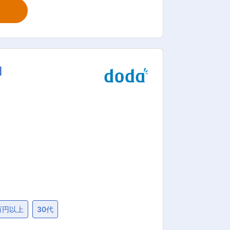
リアの深掘り・適性の把握 ・企業の求人
験を深堀し、大切にしている価値観や、自
す。 同社では単に数のマッチングを行
、利用満足度は９５％！学生同士の口コ
日
がら進行）で基礎を学ぶ （2）3週目〜：
質、接点数をメンター・上長とともにチ
をクリアにした状態で日々の業務に取り
ップを目指せる環境です。 変更の
万円以上
30代