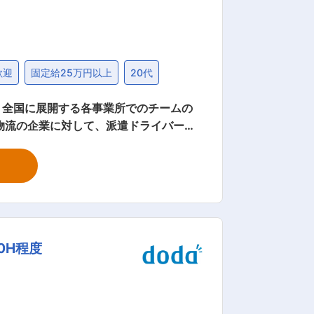
歓迎
固定給25万円以上
20代
物流の企業に対して、派遣ドライバーの
スタイル： 新規6
は、オンラインと訪問が半々です。 ■
間の研修があり、会社に関することや、
0H程度
ながるツールを導入して、時間効率が高く
を減らし、残業削減に繋がっています。
成功や人材にも恵まれ、2年前倒しの8期