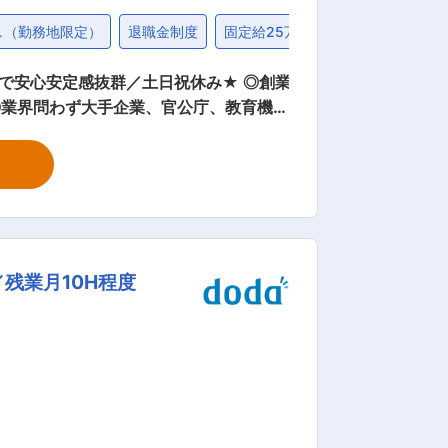
し（勤務地限定）
退職金制度
固定給25万円以上
で安心安定感抜群／土日祝休み★ ◎創業
◎業界問わず大手企業、官公庁、教育機関
0社ほど） ・業界問わず、幅広い企業様
 封入・発送、キャンペーン事務局、スキ
各種BPO業務に幅広く対応していま
残業月10H程度
案の幅の広さ」を実感することができま
0代 2
リアパス： 半年に
制度では、役職者に立候補することが可能