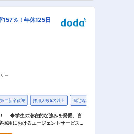
りやすく、みんなで助け合いながら業務を
されております。 ■当社の企
57％！年休125日
を掲げ、競合店対抗値下げや正直な商品情報提
2）安定した黒字経営
売上高は前年比110.1％を達成し、安定
感ある店舗展開と将来性：オーケーは年
に高井田店を出店し、関西進出にも乗り出
けています。 変更の範囲：会社の定める業務
イザー
第二新卒歓迎
採用人数5名以上
固定給25万円以上
20代
す！ ◆学生の潜在的な強みを発掘、言
業紹介を通じたキャリア選択のサポート