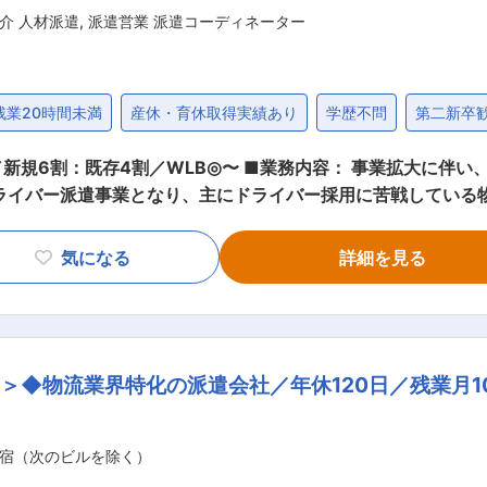
介 人材派遣
,
派遣営業 派遣コーディネーター
残業20時間未満
産休・育休取得実績あり
学歴不問
第二新卒
務内容： 事業拡大に伴い、全国に展開する各事業所でのチームの
ドライバー派遣事業となり、主にドライバー採用に苦戦している
には： ・営業戦略の立案と運営 ・チームメンバーの牽引／フ
の報告業務 ・派遣社員の面接同席 ・派遣先の社員フォロー など ■営業の
気になる
詳細を見る
イントを取得し、営業にいくことが多いです。 ・お客様との商談
はリーダーの商談等に同席し、業務を学びます。 ・入社後3日
レイングマネージャーとしてリーダーシップを
ジメントを行っていただきます。 ■当社の特徴： ◎ドライバー派遣事業において
＞◆物流業界特化の派遣会社／年休120日／残業月1
業環境： 年間休日120日、残業は全社平均10時間程度/月と少な
叶います。 ＜残業時間が少ない理由＞ RPAや業務改善につ
した候補者様の面接）を業務委託に任せることで、社員の負担
宿（次のビルを除く）
00億円」という目標を掲げておりました。戦略的なエリア展開の