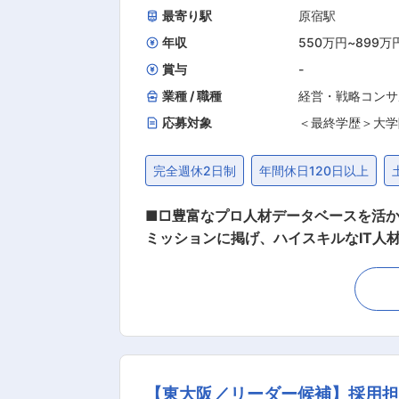
最寄り駅
原宿駅
年収
550万円
~
899万
賞与
-
業種 / 職種
経営・戦略コンサ
応募対象
＜最終学歴＞大学
完全週休2日制
年間休日120日以上
■□豊富なプロ人材データベースを活かし、多様な業界の課
ミッションに掲げ、ハイスキルなIT人材
開しています。今回新規チームとして立ち
内容： ・商談：SIer企業が抱えるI
課題解決できる経験・スキルを持った
りながらプロジェクト進行を把握しつつ
方を担当する想定です。 ■FLEXYとは： 今や企業を発展させていく上で必要不可欠であるIT、そのIT領域において課題を抱える業界・企業は
まだまだ多い現状です。そのような企業
【東大阪／リーダー候補】採用担当
ニアやデザイナー）を活用したコンサル