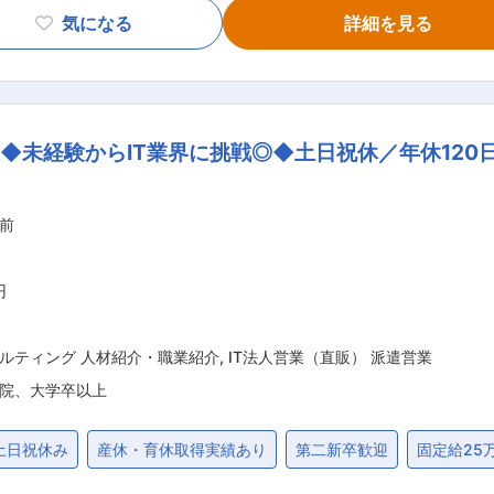
・求職者との面談 └就活状況・自己分析・就活生の人生やキャ
気になる
詳細を見る
フォロー など ★初回面談では、学生の小学校〜現在までの経
、自己分析を一緒に行い、その内容をもとに企業の提案を行いま
た質の高いマッチングを行います。 ★サービスの質の高さから
◆未経験からIT業界に挑戦◎◆土日祝休／年休120
： 会社・事業に関する座学／ロープレ（上長との1on1をしな
実践的に学ぶ └面談内での求職者理解や企業へのアプローチの
バリューに
前
にて振り返ります。昇格・現状維持に関わらず、「課題や目標
っています。 ■将来的なキャリアアップ事例 入社後最短１年ほどで２〜
任せしています。その後リーダー→マネージャーと早期キャリアア
円
ルティング 人材紹介・職業紹介
,
IT法人営業（直販） 派遣営業
院、大学卒以上
土日祝休み
産休・育休取得実績あり
第二新卒歓迎
固定給25