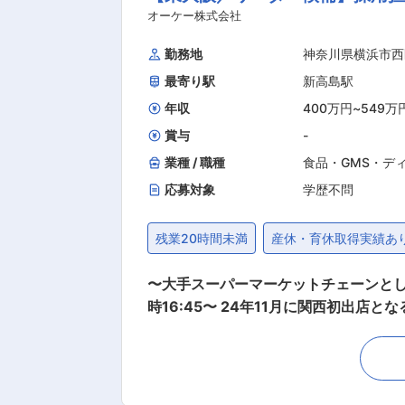
は、働く時間や場所の制約を受けず、自らのスキ
オーケー株式会社
Y部は総勢72名（男性41名：女性31
勤務地
神奈川県横浜市西
卒・中途問わず活躍しておりメンバーは
最寄り駅
新高島駅
年収
400万円
~
549万
賞与
-
業種 / 職種
食品・GMS・デ
応募対象
学歴不問
残業20時間未満
産休・育休取得実績あ
〜大手スーパーマーケットチェーンとし
時16:45〜 24年11月に関西初出店となるオーケー高井田店をオープンし、現在は関西圏に6店舗まで拡大。今後も多くの出店を予定している
ため、採用担当を増員募集します。 入
新卒様々な領域が経験できるため採用のエキスパートとして
内、面接、採用通知、入社書類の作成・郵送手配等） ・社
・企業説明会の運営 ・事務作業全般（書類作成、電話応対、費用/請求書管理等） ・ゆくゆくはマネジメント業務もお任せ致します。 ■組織