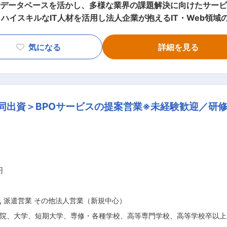
ベースを活かし、多様な業界の課題解決に向けたサービスを提供□■ ■業務概
ハイスキルなIT人材を活用し法人企業が抱えるIT・Web領域
新規チームとして立ち上げ期である、SIer領域（システム開
気になる
詳細を見る
きる経験・スキルを持ったエンジニアを企業へ提案します。 
取りながらプロジェクト進行を把握しつつ、新たなニーズ発掘
 ■FLEXY（フレキシー）とは： 今や企業を発展させていく上で必
いて課題を抱える業界・企業はまだまだ多い現状です。そのよう
同出資＞BPOサービスの提案営業※未経験歓迎／研修
（CTO/責任者クラスのエンジニアやデザイナー）を活用したコ
ジニアやクリエイターに対しては、働く時間や場所の制約を受け
ャー3名、リ
タント5名で構成しています。新卒・中途問わず活躍しておりメン
社後はブラザー・シスター制度により先輩社員とタックを組み
める業務
円
,
派遣営業 その他法人営業（新規中心）
院、大学、短期大学、専修・各種学校、高等専門学校、高等学校卒以上