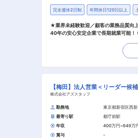
完全週休2日制
年間休日120日以上
★業界未経験歓迎／顧客の業務品質向上
40年の安心安定企業で長期就業可能！
からのお引き合い多数 ■業務内容： BPOやITサポート事務を活用してお客様企業の業務課題を解決している同社において、BPOサービスの提
案営業として活躍いただきます。 ▼営
を担当（IT企業とのお取引きが増加中）
ャニングソリューション、データエント
す。 ■募集背景： 大手のIT企業様を中心にお取引きが増加しており、組織体制強化のための増員募集となります。 大手企業やその関連子会社
を中心に営業活動を実施いただき、当社の事業拡大のためにご活躍
【梅田】法人営業＜リーダー候補
「人の力」で企業や社会を支えることが
す。 当社の40年続くサービスとなっており、自社の売
株式会社アズスタッフ
名 ・40代 2名 ・50代 2名 ・60代 1名 ※大半が中途入社
勤務地
東京都新宿区西新
ので、リモートの頻度は個人と担当企業の状況に
最寄り駅
都庁前駅
1度上長との面談を実施し今後のキャリ
年収
400万円
~
649万
賞与
-