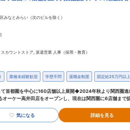
ル・経験を活かしたフレキシブルな働き方の実現を提供しています。 ■組織
名）、執行役員、マネジャー3名、リーダー11名、メンバー51
区みなとみらい（次のビルを除く）
20代~30代の若手が多く在籍しています。社員同士の距離
により先輩社員とタックを組み業務について気軽に相談できる
円
ィスカウントストア
,
派遣営業 人事（採用・教育）
り
業種未経験歓迎
学歴不問
退職金制度
固定給25万円以
て首都圏を中心に160店舗以上展開◆2024年秋より関西圏進
社後はご経験内容に応じてお任せする業務を決定いたします。
ゼネラリストに活躍ができます。 ■業務詳細： ・応募者対応（面接設定、面接案
気になる
詳細を見る
内各部署や社外取引先との折衝業務 ・ハローワーク、学校、各種センターへの訪問