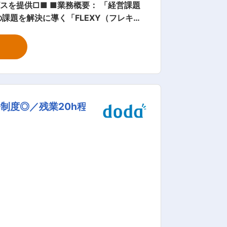
要： 「経営課題
の課題を解決に導く「FLEXY（フレキシ
発会社）向けの法人営業としてご活躍い
・提案後フォロー／更なるニーズの発
に向けたディスカッションや顧客深耕を
な企業に対して、当社にご登録いただいて
制度◎／残業20h程
ンサルティングサービスを提供していくの
ず、自らのスキル・経験を活かしたフレキ
バーは20代~30代の若手が多く在籍し
業務について気軽に相談できる環境を整