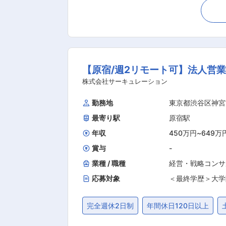
をお任せします。 ＜具体的には…＞ 
紹介 ・面接対策サポート ・就職後の
身で気づいていない強みの言語化など
うのではなく、個人の価値観に合わせ
ミで広がったサービスです！ ■入社後の流れ： 3か月を基本の研修期間として、未経験からプロのアドバイザーに育てるカリキュラムを設定
【原宿/週2リモート可】法人営業
しています。 （1）入社後〜2週間程度
OJT開始、実際の面談を実施しつつ、
株式会社サーキュレーション
ェックし、独り立ちの判断をしています。 ■結果とプロセスどちらも大切にする評価制度： 定量成果（売上）／定性（ミッション
勤務地
東京都渋谷区神宮
即した行動プロセス）を上長との面談
最寄り駅
原宿駅
組んでいただける状態」を目指し、自身の成長を感じられる評価を行
３名のマネジメント（＝エルダー）をお
年収
450万円
~
649万
範囲：会社の定める業務
賞与
-
業種 / 職種
経営・戦略コンサ
応募対象
＜最終学歴＞大学
完全週休2日制
年間休日120日以上