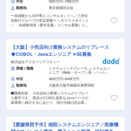
険：契約管理、品質管理 （2）産業・公共 ◇公共
年収
500万円
~
799万円
系）
定義や設計といった上流工程分野をお任せしなが
自動車、航空、物流、人事、 共済、医療、年金な
勤務地
東京都港区白金
ら、将来的にはプロジェクトマネジメントの担当
ど ■開発環境： Java／C♯／VB.NET／Python／
をお願いする予定です。 ■案件例 ・保険代理店
PHP／ABAP／AWS／Azwre／SQL／.Net／
〜未経験からSAP導入コンサルタントへ／三井住
向けの入金管理・顧客管理システム 等 長期のプ
Oracle／COBOL など ■魅力 ・年齢や社歴、学
友銀行グループの安定基盤〜 ＼オススメポイント
ロジェクトで約10ヶ月〜1年程度、短期の保守案
歴などに関係なく成果に応じて早期昇給・昇格が
／ ・未経験領域（要件定義・コンサル業務）に本
件であれば1週間程度のものもあります。 ■主な
可能。自由度も高く伸び伸びと働けます。リーダ
気で育ててくれる環境 └1〜2ヶ月の研修で基礎を
開発言語 Java、PHP、COBOL 等 ■働き方 ・客
ーやマネージャーへ早期チャレンジも可能です。
固め、その後必ず先輩コンサルとペアで実案件に
先常駐はなく自社での勤務となります。 ・在宅勤
・月に1回程度部門長との面談を行い、現在の悩
参画／元請比率が高く、お客様との直接対話を通
務：週2〜3回 ・平均残業：20〜30時間/月 ■出
みや今後のキャリアについて話す機会がございま
じてコンサルスキルを実務で習得可能 ・超大型案
向先：セコムトラストシステムズについて 約
【大阪】小売店向け業務システムのリプレース
す。 変更の範囲：会社の定める業務
件ではなく、立ち位置が分かる規模で確実に成長
71,000名の社員数を有するセコムグループの戦略
できる └プロジェクト全体像を理解しながら経験
◆COBOL・Javaエンジニア ※SE募集
的IT中核会社です。日本最大規模かつ国内最高水
を積めるため、SAPコンサルとしての基礎体力を
準のセキュリティと高い堅牢性を有する「セキュ
株式会社アクターリアリティー
身につけやすい ・元請案件が中心なので、自然
アデータセンター」を拠点に、セコムグループだ
と“上流フェーズ”に関われる └クライアントと直
業種 / 職種
システムインテグレータ
,
システムエン
けでなく一般企業や公共団体の顧客に向けてもト
接会話し、要件や課題を引き出す経験が積める／
ジニア（Web・オープン系・パッケー
ータルな情報サービスを提供しております。 セキ
上流工程未経験でも、上流に触れられる機会が多
ジ開発） システムエンジニア（汎用機
ュリティサービス業界トップの売上高を誇るセコ
年収
400万円
~
649万円
系）
い環境 ■仕事内容 SAP導入コンサルタントとし
ムグループならではといえる充実の福利厚生によ
勤務地
大阪府大阪市都島区東野田町
て、要件定義などの上流工程からプロジェクトに
り、働く社員も安心の就業環境となっておりま
参画していただきます。 ※SAP未経験の方には、
す。男女問わず育休取得実績があり、1時間単位
■職務内容： 小売店向け業務システムのリプレー
1〜2か月の研修で基礎知識を習得いただき、その
で取得できる有給休暇制度や「リフレッシュ休
ス案件です。 既存のCOBOL資産をJavaベースの
後は先輩コンサルタントとともに案件へアサイン
暇」、「フレックス休暇」の長期休暇制度など、
新環境へ移行するにあたり、現行仕様の読み取
し、実務を通じてスキルを磨ける環境を用意して
家庭を持つ社員にとっても嬉しい制度が整ってい
り・業務整理・再設計・統廃合を担当いただきま
います。 ※上流工程の経験がない方も、先輩コン
ます。 変更の範囲：会社の定める業務
す。 担当いただくフェーズは基本設計、詳細設
サルタントと協働しながら、実践ベースで経験を
計、開発・製造、テストとなります。 ■主な作業
積んでいただけます。 ■具体的な業務内容 ・製
内容 ・現行システム（COBOL）の仕様読み取
造業向け S/4HANA アップグレード／業務標準化
【愛媛県西予市】病院システムエンジニア／医療機
り、処理フローの可視化 ・システム統廃合・ジョ
プロジェクト アップグレードを通じて既存システ
ブ再編成の検討 ・新アーキテクチャへの移行設計