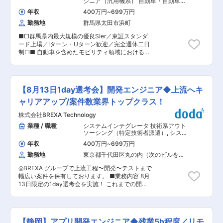
ジニア（汎用機系） 自動車・自動車部
で、リーダーやマネージャーへの早期チャレンジ
・決済関連システムの基本構造と処理概要 ・他
品・車載製品
も可能です。マネジメント志向だけでなく、技術
年収
400万円
~
699万円
社、他部門との対外調整スキル ■配属先組織の特
を追求するプロフェッショナルコースも選択で
勤務地
群馬県太田市浜町
徴： ドコモのスマートライフ領域における重要サ
き、自身の志向に合わせたキャリア形成ができま
ービスであるdカードのクレジットシステム。新
す。 ・月1回の部門長との面談を通じて、現在の
■□群馬県内最大規模の優良SIer／東証スタンダ
たなサービス提供のためのシステム開発および運
悩みや将来のキャリア、案件アサインについて直
ード上場／Iターン・Uターン歓迎／完全週休二日
用を中心となって推進することをミッションとし
接相談できる環境です。COBOLの経験を活かし
制□■ 自動車を含めたモビリティ領域におけるソ
たチャレンジングな組織です。 ■配属先組織の人
ながらJavaやクラウド分野へのスキルチェンジも
フトウェア開発者を募集しています。 ■業務内容
員構成： マネージャー1名、メンバー4名（その
積極的に支援しています。 ・ERP分野で培ったノ
ご経験に合わせて下記業務をご担当いただきま
ほか協力社員24名） 上記の内、キャリア採用メ
ウハウや技術力を活かし、SI事業などの自社案件
す。 ・C言語、MATLAB/Simulinkによる車載制
ンバーの人数 マネージャー1名、メンバー2名 ■
比率も更に増加中で、最先端の自社開発案件にも
御系組込ソフトウェア開発 ・MBD（Simulink
当社の想い： 金融・決済の事業領域はキャッシュ
【8月13日1day選考会】開発エンジニア◆上流へキ
携われます。 変更の範囲：会社の定める業務
等）モデル化および連成シミュレーション環境の
レス決済として非常に注目を浴びており、新たな
構築、テスト設計 ・機能安全/車載セキュリティ
ャリアアップ/案件数業界トップクラス！
サービスや技術に多く触れることや自ら生み出す
対応ソリューション ・ALMツールチェーンによ
ことができ、新技術への挑戦ができるポストで
株式会社BREXA Technology
る開発プロセスのDXソリューション ・HILS(リア
す。 私たちの担当は当初は金融・決済の経験が浅
ルタイムシミュレーター)環境構築ソリューション
業種 / 職種
システムインテグレータ 技術系アウト
いメンバーが大半だったため、キャリア採用によ
・自社製市販ツールの開発 ■配属部門の特徴 ・
ソーシング（特定技術者派遣）
,
システ
って体制強化を実施してきました。各分野におけ
QCD向上を目的とした高い技術力が自慢！ シミ
ムエンジニア（Web・オープン系・パ
るスペシャリストを目指し、チーム内で切磋琢磨
年収
400万円
~
699万円
ッケージ開発） システムエンジニア
ュレーション技術によってバーチャル環境を作り
しています。 ドコモだからこそできるサービスの
（汎用機系）
勤務地
東京都千代田区丸の内（次のビルを除
出すことで、実装、評価・検証などの下流工程だ
実現のため、金融・決済の経験を最大限に活かし
く）
けでなく、上流工程も担っています。 ・業務や教
チームを力強くけん引し、カード事業をドコモの
◎BREXA グループで上流工程〜開発〜テストまで
育を通して新たな領域にチャレンジも可能！ 車載
主要事業へと育て上げましょう。 ■働く環境：
幅広い案件を保有しております。 ■業務内容 8月
関連の量産製品開発に関わることができ、マイコ
フレックス制度(コアタイムレス)、1時間単位で取
13日限定の1day選考会を実施！ これまでの開発
ンに搭載する組込ソフトウェアの知識を深められ
得できる有給休暇などにより、柔軟に働くことが
経験を活かしながら、さらなるスキルアップ・キ
ます ■充実した事業部内教育 MBD/MBSE、C言
できます・オンラインツールを活用したコミュニ
ャリアアップを目指したい方を募集します。 面接
語、Python、MATLAB言語などの研修をご用意
ケーションにより、チーム全員が在宅勤務でも稼
では、あなたの経験や希望をお伺いし、最適なプ
しております。 自動車実機研修、ロボット技術研
働できる体制が整っています 変更の範囲：会社の
ロジェクトをご提案。入社後も継続的な学習支援
修を通して、実際に当社の技術がどのように役立
【静岡】アプリ開発エンジニア◆残業5h程度／リモ
定める業務