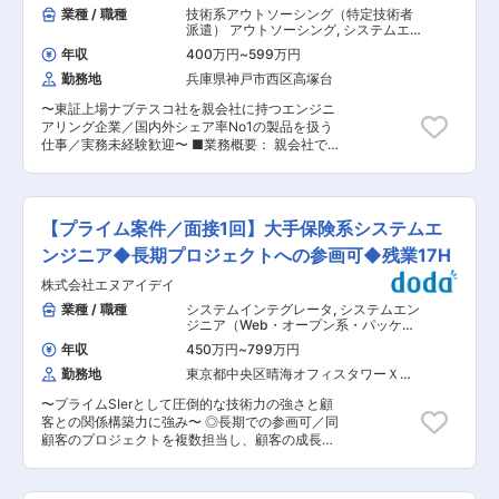
容 大手通信事業者が展開するオンラインサービス
業種 / 職種
技術系アウトソーシング（特定技術者
ト拡大に伴い、当社は現在急成長フェーズにあり
や業務システムの開発を通じて、顧客の業務効率
派遣） アウトソーシング
,
システムエ
ます。 さらなる事業拡大と組織強化を見据え、中
化やサービス品質向上を支援します。設計から開
ンジニア（Web・オープン系・パッケ
核人材としてご活躍いただける方を増員募集して
年収
400万円
~
599万円
ージ開発） システムエンジニア（汎用
発、試験まで一貫して携わるポジションです。 ・
います。 ■キャリアパス まずはプレーヤーとし
機系）
勤務地
兵庫県神戸市西区高塚台
システム設計業務 ・プログラミング業務 ・各種
て設計・開発ディレクションの経験を積んでいた
試験業務 ・オンラインショップシステム開発 ・
だき、将来的にはチームリーダーやマネジメント
〜東証上場ナブテスコ社を親会社に持つエンジニ
回線設計・資産管理システム開発 ・広告配信シス
ポジションへのステップアップが可能です。 ■組
アリング企業／国内外シェア率No1の製品を扱う
テム開発 ・Java、Go、TypeScript、PHP等によ
織構成 副本部長(40代男性) - 課長(30代男性) - 係
仕事／実務未経験歓迎〜 ■業務概要： 親会社で
る開発 ■組織構成 1クライアントにつき総勢15名
長(30代男性) - メンバー10名で構成しています。
あるナブテスコ社で使用されるFA設備（鉄道用車
ほどのエンジニアが参画しています。そのうち
変更の範囲：会社の定める業務
両の検査設備）のアプリケーションソフトウェア
4〜5名が自社社員で構成されており、チームで連
設計、制御手順の制定や実装をお任せいたしま
携しながら開発を進める体制が整っています。 ■
す。 ■具体的な業務： （1）業務支援用アプリケ
サポート体制 入社後は既存プロジェクトへ参画
【プライム案件／面接1回】大手保険系システムエ
ーションソフトウェア設計（顧客向け/社内向け）
し、経験に応じて設計や開発業務から担当いただ
業務効率化改善のソフト開発をご担当いただきま
ンジニア◆長期プロジェクトへの参画可◆残業17H
きます。先輩社員によるOJTで業務理解を深めな
す。 ・営業／設計／製造業務プロセス標準化の為
がら、段階的に担当領域を広げて独り立ちを目指
株式会社エヌアイデイ
の各種システム製作 ・データ一元管理用社内ネッ
していただきます。 ■業務の特徴 依頼元が大手
トワーク構築＋付随システム製作 開発言語：C#
業種 / 職種
システムインテグレータ
,
システムエン
通信事業者に限定されているため、顧客との関係
／VB.Net／VBA、データベース：SQL Server／
ジニア（Web・オープン系・パッケー
性が安定していることが特徴です。案件ごとに顧
ACCESS （2）FA設備のアプリケーションソフト
ジ開発） システムエンジニア（汎用機
客が変わりにくく、開発スキルを磨きながら長期
年収
450万円
~
799万円
系）
ウェア設計 エンドユーザ—から鉄道車両用機器の
的なキャリア形成が可能です。 ■求人魅力 ・週4
勤務地
東京都中央区晴海オフィスタワーＸ
検査設備の依頼を受け、親会社ナブテスコ社の要
日リモート勤務が可能で、客先出社は週1〜2日ま
（２９階）
件定義に基づき、ソフトウェア設計、製作〜据
たは月1回程度です。フルフレックス制度を導入
〜プライムSIerとして圧倒的な技術力の強さと顧
付、アフターフォローまで同社が担当致します。
し、月平均残業20時間、年間休日126日とワーク
客との関係構築力に強み〜 ◎長期での参画可／同
制御システムの試験結果データを蓄積、データの
ライフバランスを重視できる環境です。 ・要件定
顧客のプロジェクトを複数担当し、顧客の成長と
処理をご担当いただきます。一部制御プログラム
義はPMやPLが担当するため、設計・開発・試験
伴走することが可能な環境です ◎数十年にわたり
もお任せ致します。 ・制御手順の制定／ソフトウ
に集中できます。エンジニアとして専門性を高め
最大手エンドユーザーと直請け ◎残業月平均17時
ェアの実装 開発言語：C#／VB.Net、データベー
ながら、着実なスキルアップを目指せます。 ・年
間程度・フレックスタイム制・年休123日／離職