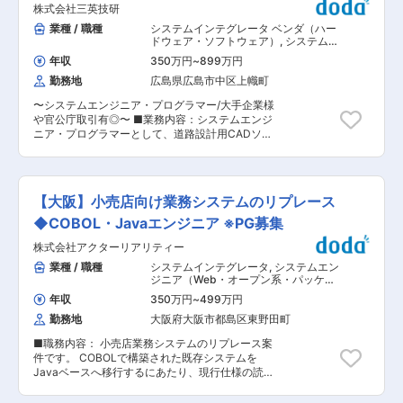
株式会社三英技研
ソフトのカスタマイズ・開発が中心／下請け案件
や客先常駐はなく、基本的に顧客と直接取引 ■入
業種 / 職種
システムインテグレータ ベンダ（ハー
社後の流れ： ・「失敗しないノウハウ」を共有：
ドウェア・ソフトウェア）
,
システムエ
食肉業界のお客様は、IT企業側の業務知識不足が
ンジニア（Web・オープン系・パッケ
年収
350万円
~
899万円
ージ開発） システムエンジニア（汎用
原因で、システム導入に過去失敗されている場合
機系）
勤務地
広島県広島市中区上幟町
も多いです。当社はパッケージメーカーとしての
経験から、お客様の業務知識を熟知するのが強
〜システムエンジニア・プログラマー/大手企業様
み。入社後は研修を通して知識を習得。お客様が
や官公庁取引有◎〜 ■業務内容：システムエンジ
システム導入で「失敗しないノウハウ」を学べま
ニア・プログラマーとして、道路設計用CADソフ
す。 ■社員を大切に、働きやすい環境づくりを実
トのメンテナンスや開発に携わっていただきま
践：子育て・介護など家庭との両立 ・コアタイム
す。入社後は、これまで三英技研が開発した「道
なしのフルフレックス：「朝のほうが集中でき
路設計用CADソフト」のメンテナンスから始めて
る」など柔軟に業務時間を調整 ・リモートワーク
いただきます。 ■業務の特徴： ・統計処理やデ
を導入：家庭の事情などで出社が難しいときは在
【大阪】小売店向け業務システムのリプレース
ータベース開発など幅広い業務に携わることで、
宅勤務も可 ・子どものお迎え・中抜けも柔軟に相
SEとしての経験を高めることが可能です。また、
◆COBOL・Javaエンジニア ※PG募集
談OK ※ライフイベントがあってもエンジニアのキ
チームで開発をすることが多いので、一人で問題
ャリアを継続できます ■将来のキャリアパス：
株式会社アクターリアリティー
を抱え込む必要がなく、安心して仕事を進めるこ
・将来は会社経営に携わる道も拓けています：ま
とができます。 ・現在既存のシステムだけでな
業種 / 職種
システムインテグレータ
,
システムエン
ずSE・PLの立ち位置でご活躍いただき、将来は
く、除雪や点群解析システムの開発も検討してお
ジニア（Web・オープン系・パッケー
エンジニアかつビジネスパーソンとしても更に成
り、業務としても設計・プログラミングなどそれ
ジ開発） システムエンジニア（汎用機
長し、当社の経営に携わることも可能。いずれ経
年収
350万円
~
499万円
系）
ぞれのスペシャリストを育成するなど社内でも
営トップも社員に譲る方針です。「お客様のた
勤務地
大阪府大阪市都島区東野田町
様々な挑戦をしております。 [主な開発分野] 道路
め・仲間のため」という誠実な姿勢は大前提に、
設計用CAD、車両開発支援システム、農業機械や
より良い会社づくりにも参画できます。 ■この求
■職務内容： 小売店業務システムのリプレース案
除雪車の作業支援システム等 ■入社後の流れ：
人のポイント：コアタイムなしのフルフレックス
件です。 COBOLで構築された既存システムを
入社後は自社開発の「道路設計用CADソフト」の
や在宅勤務の活用で、子育て・介護とも両立で
Javaベースへ移行するにあたり、現行仕様の読み
メンテナンスもしくは、除雪車の作業支援システ
き、安心してキャリアを継続 ・実績確かなパッケ
取り・処理整理・再構築を担当いただきます。 詳
ムや点群解析システムの保守、開発から初めてい
ージメーカー：下請け・客先なし ・教育制度にも
細設計、開発・製造、テスト、内部結合までを担