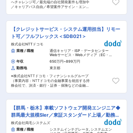
れる「夕焼け小焼け」の防災無線用のアンプは全
へチャレンジ可／最先端の自社開発案件も増加中
（各種準拠法令、本人確認技術、システム/セキュ
国約40,000箇所に設置された自社製品です。今
／キャリアパス自由／希望案件アサイン・エンジ
リティリスクへの対応等）スキルを伸ばすことが
後の高齢化社会を見据え、医療機器業界にも参
ニアファースト／産休育休取得率100%／年休125
できます。 ・交渉力や調整能力、マネジメント能
入。あなたの可能性を広げ大きく羽ばたく舞台を
日・残業平均15h】 大手金融機関や公共系案件な
力、リーダーとしての能力など、様々なビジネス
ご用意し、あなたの「“やりたい”に就ける」を実
ど豊富な実績を持つ当社にて、エンジニアとして
スキルを身につけることができます。 ・金融サー
現します。 変更の範囲：会社の定める業務
開発プロジェクトに参画いただきます。チーム体
ビスのITガバナンスに関する実務経験ができま
【クレジットサービス・システム運用担当】リモー
制で案件に携わるため、一人常駐はなく、安心し
す。 ・ガバナンス/リスク管理/コンプライアンス
て業務に取り組める環境です。 まずはプログラム
ト可／フルフレックス＜SDB021＞
に関する専門性が身につきます。 ■配属先組織の
の製造やテスト、評価検証などからスタートし、
特徴： 魅力あるプロダクトを顧客の期待にアジリ
株式会社NTTドコモ
先輩社員のフォローを受けながら段階的にスキル
ティ高く、高品質で創出し、最高の顧客価値を実
アップしていただきます。 将来的にはご志向に応
業種 / 職種
通信キャリア・ISP・データセンター
現する。 ■組織構成： 担当部長2名、担当課長4
じて設計や上流工程へのチャレンジも可能です。
Webサービス・Webメディア（EC・
名、主査4名、勤務4名 ※兼務社員含む ■働く環
■業務詳細 （1）ソフトウェア開発 ・ECパッケー
ポータル・ソーシャル）
,
システムエン
境 ・フレックス制度（コアタイムレス）、1時間
年収
650万円
~
899万円
ジニア（Web・オープン系・パッケー
ジのカスタマイズ ・Java/ASPによる開発 ・業種
単位で取得できる有給休暇などにより、柔軟に働
ジ開発） システムエンジニア（汎用機
勤務地
東京都
アプリケーションの設計およびプログラム開発 ・
くことができます。 ・オンラインツールを活用し
系）
ソフトの稼働テスト、評価検証 ・ドキュメント作
たコミュニケーションにより、チーム全員が在宅
※株式会社NTTドコモ・フィナンシャルグループ
成 （2）オープン系ソフトウェア開発 ・VB／VC
勤務でも稼働できる体制が整っています。 d払
（事業内容：NTTドコモの金融事業を統括する持
による業務 ・業務アプリケーション設計 ・プロ
い、dカード関連担当と兼務していただく場合が
株会社で、決済・銀行・証券・保険などの金融サ
グラム開発 ■プロジェクト実績 （1）金融 ◇メガ
あります。 変更の範囲：会社の定める業務
ービスを一体的に提供）へ在籍出向予定ポストと
バンク：勘定系、外為、与信など ◇ネット銀行：
なります。 ■職務内容 以下の業務を担当いただ
ネットバンキング・資産管理：資産運用に関する
きます。 ・定型・非定型運用業務の推進 ・シス
DWH ◇カード：カードシステム ◇証券：基盤刷
テム障害発生時の運用統制 ・社内外ステークホル
新（AWS化 ◇保険：契約管理、品質管理 （2）産
【群馬・栃木】車載ソフトウェア開発エンジニア◆
ダーとの運用業務調整や品質改善の推進 ・運用業
業・公共 ◇公共自動車、航空、物流、人事、 共
務効率化に向けた運用ツール開発（サービス監
群馬最大規模SIer／東証スタンダード上場／勤務地
済、医療、年金など ■開発環境 Java／C♯／
視/RPA等） ・システム改修に伴う新規運用業務
VB.NET／Python／PHP／AWS／SQL／.Net／
考慮
株式会社両毛システムズ
構築 ■職務の魅力： 以下のスキルを身に着ける
Oracle等 ■当ポジションの魅力 ・年齢や社歴、
ことができる。 ・汎用性の高い金融/決済領域の
業種 / 職種
システムインテグレータ
,
システムエン
学歴に関わらず成果に応じて昇給・昇格が可能
専門性、スキル ・大規模システム運用のノウハウ