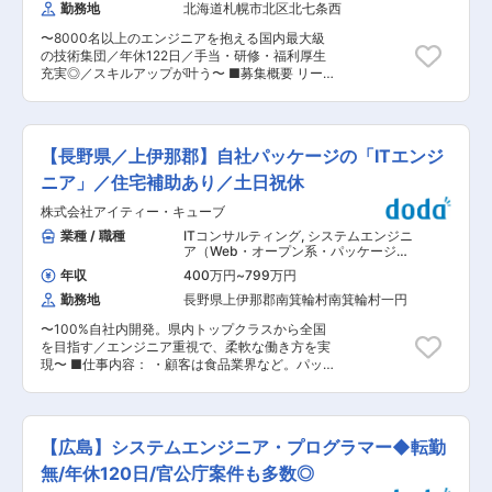
（汎用機系）
勤務地
北海道札幌市北区北七条西
フォンアプリケーションの開発をお任せします。
◇バックエンド、フロントエンドの設計／開発
〜8000名以上のエンジニアを抱える国内最大級
（両面を携わっていただきます） ◇開発プロセス
の技術集団／年休122日／手当・研修・福利厚生
の検討、開発環境の構築 ◇ミドルウェア、フレー
充実◎／スキルアップが叶う〜 ■募集概要 リーダ
ムワーク、新しい言語等の調査／検証／選定 な
ー候補として、製造業等のお客様から直接いただ
ど ※実装担当機能の仕様検討から携わることがで
いている案件にて、主に基幹システムやモノづく
きるため、モチベーション高く開発を進めること
りを支えるシステムの開発を行っていただきま
が可能です。 ※この会社規模では珍しくQAチーム
す。 ■当求人の魅力 ・モノづくりや製造業に関
がしっかり整備されているため、開発者は自身の
【長野県／上伊那郡】自社パッケージの「ITエンジ
する知識を活かして、プライム・上流案件にてエ
コードを単体テストだけでなく、第三者に評価し
ンジニアとしてのスキルを成長させる事ができま
ニア」／住宅補助あり／土日祝休
てもらえる体制も整っています。 ▼ソフトフォン
す。 ・お客様との直接取引が9割。プロジェクト
とは… パソコンやタブレット、スマートフォン端
株式会社アイティー・キューブ
規模も数百〜数億まで様々超上流〜下流まで一気
末に専用のソフトウェアをインストールし、イン
通貫で対応しています。 ・チームで業務を遂行
業種 / 職種
ITコンサルティング
,
システムエンジニ
ターネットを介して音声通話を可能にするサービ
し、チーム一丸となって顧客に貢献ができます。
ア（Web・オープン系・パッケージ開
ス。ソフトフォンには、物理的な電話機には無い
発） システムエンジニア（汎用機系）
さまざまなメリットがあるため、近年多くのオフ
年収
400万円
~
799万円
ィスやコールセンターで導入が進んでいます。 ▼
勤務地
長野県上伊那郡南箕輪村南箕輪村一円
機能の一例 ・外線発着信/内線発着信 ・電話帳機
能 ・着信ポップアップ ・ステータス変更 など
〜100%自社内開発。県内トップクラスから全国
■利用技術： ・言語：PHP、C、C++、
を目指す／エンジニア重視で、柔軟な働き方を実
Basic(Xojo) ・フレームワーク：Laravel ・データ
現〜 ■仕事内容： ・顧客は食品業界など。パッ
ベース：MySQL、Redis ・ツール：GitLab、
ケージメーカーだから客先・下請けなし：各種業
GitLab CI、Docker、Slack、GoogleHangout、
務システムに関する自社パッケージソフトのカス
reDash、PhpStorm/IntelliJ ・その他：REST、
タマイズ・開発など ■業務詳細： お客様のご要
GraphQL、WebSocket、WebRTC ・設計：ドメ
望確認・要件定義・仕様設計からメンバーをリー
【広島】システムエンジニア・プログラマー◆転勤
イン駆動設計
ドし、開発・納品までお任せ。 ・案件の特徴：製
造業（特に食肉生産・加工業）向けの生産管理・
無/年休120日/官公庁案件も多数◎
物流管理・販売管理システムなど自社パッケージ