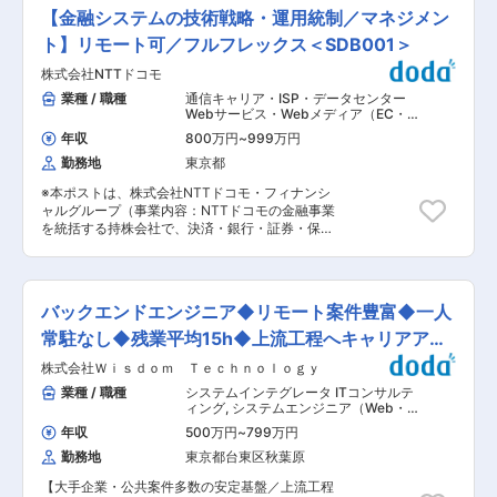
程の管理支援 ・日々の進捗状況の確認・資料の更
といった会社間による情報乖離のリスクが少なく
【金融システムの技術戦略・運用統制／マネジメン
新、課題/QA管理 ・遅延作業の確認・連絡 等 ■
スムーズに仕事を進められます。 ■入社後の流れ
開発環境： ・機種/OS：Linux、AIX ・DB：
ト】リモート可／フルフレックス＜SDB001＞
開発現場に参画いただき、実践形式で業務サポー
Oracle言語 ・ 他：shell、Java ■活かせるスキ
トを実施します。 ■働く環境 ・年休129日、残業
株式会社NTTドコモ
ル： 金融システムの開発経験 ■身につくスキ
も少な目とプライベートを大事にできる環境です
ル： PMOのスペシャリストを目指せます。ま
業種 / 職種
通信キャリア・ISP・データセンター
・システム切替時などを除けば、土曜日・夜勤出
た、金融系システムの知識も身に付きます。 ■自
Webサービス・Webメディア（EC・
社なども殆どなく、腰を据えて働ける環境です ■
社のエンジニア育成機関「A-LABO」： 先端をゆ
ポータル・ソーシャル）
,
システムエン
当社の魅力： ・案件のほとんどがプライム案件と
年収
800万円
~
999万円
ジニア（汎用機系） プロジェクトマネ
く技術が求められる場に身をおくエンジニアのた
なるため、お客様と直接会話をしながら業務を進
ジャー（Web・オープン系・パッケー
勤務地
東京都
め「A-LABO」という独自の育成機関・施設を用
めることができます。 ・年2回の社内イベント、
ジ開発）
意し、知識・スキル面の成長をバックアップ。基
年1回の全社会議があり、事業部を超えた社員間
※本ポストは、株式会社NTTドコモ・フィナンシ
礎研修をはじめ、スキルアップ、キャリアアップ
のコミュニケーション活性化に努めています。 ・
ャルグループ（事業内容：NTTドコモの金融事業
セミナー、エンジニア交流などを行えるスペース
資格取得のサポート制度（規定あり）や、各案件
を統括する持株会社で、決済・銀行・証券・保険
です。成長に合わせて新しいものを生み出す企画
で身につけたスキルや知識を社内で発表し合う技
などの金融サービスを一体的に提供）へ在籍出向
力、人を動かすプレゼン力、リーダー・マネージ
術発表会を年2回実施しているため、更なるスキ
予定ポストとなります。 ■職務内容： 金融サー
ャークラスの育成など、テクニカル×ヒューマン
ルアップを目指している方には最適な環境になっ
ビスのITサービスマネジメントに関する下記業務
スキルの両軸で育成に取り組んでいます。また
ています。 ・生産管理・販売管理・経理など、各
・継続的なサービス運用及び品質改善を行うスキ
「A-LABO」はカフェのような落ち着いた空間設
バックエンドエンジニア◆リモート案件豊富◆一人
種基幹業務システムの開発から稼働後の保守・運
ームの検討・構築 ・効率的なサービス運用にむけ
計で、自習の場として自由に利用しているエンジ
用まで、一貫したサービスを提供しております。
た標準化検討・適用の推進 ・サービス運用（変更
常駐なし◆残業平均15h◆上流工程へキャリアアッ
ニアも多数。今後もさらに充実させていく方針。
変更の範囲：会社の定める業務
管理、問題管理、インシデント管理等） ・金融決
■当社について： 当社は航空宇宙、自動車、電気
プ可
株式会社Ｗｉｓｄｏｍ Ｔｅｃｈｎｏｌｏｇｙ
済サービスにおける横断的な開発プロセス、ルー
電子通信、IT情報、エネルギー分野などの業界約
ルの整備と実行支援 ・部門横断的な品質向上に向
業種 / 職種
システムインテグレータ ITコンサルテ
300社の大手メーカーに技術を提供。まだ世に出
けたITサービスマネジメント ・運用統制、品質管
ィング
,
システムエンジニア（Web・
ていない新製品の開発など様々なプロジェクトに
理 ・管理職としてのチームマネジメント、メンバ
オープン系・パッケージ開発） システ
参画し、創業から60年日本のモノづくりを支え続
年収
500万円
~
799万円
ムエンジニア（汎用機系）
ー育成※評価等は含まない ■職務の魅力： ・国内
けています。試作〜資材調達〜開発設計〜製造
勤務地
東京都台東区秋葉原
でも最大規模のユーザーを有するドコモの金融サ
（自社工場）とワンストップでお客様のご要望に
ービスの開発戦略またはITサービスマネジメント
対応できることが最大の強み。また、夕方街に流
【大手企業・公共案件多数の安定基盤／上流工程
に携わることで金融領域に求められる業務知識