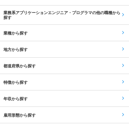
刷新する案件をいただくことが多く、そうした大
きます。 ■魅力ポイント： 創業から50年を超え
きなシステム改善のプロジェクトに携わることが
る、東証スタンダード上場の老舗企業です。40年
できます。 ◇独立系システムハウスであるため、
業務系アプリケーションエンジニア・プログラマの他の職種から
にわたり大手顧客からプライム案件を請け続けて
お客様の要求仕様に最適な機器を使用したシステ
いる技術力の強さと顧客との関係構築力に裏付け
探す
ム開発が可能です。大手企業との直取引を強みに
された強固な経営基盤が強みです。 変更の範囲：
業務を拡大する上で、スキル層などに応じて業務
会社の定める業務
を推進しています。 ■当社の特徴： ・当社の前
業種から探す
身は、和歌山市で20年以上にわたってシステム開
発を行なってまいｒました。創業時から直接取引
の割合が高く、現在も大手電機メーカーをはじめ
とした、お客様の80％以上と直接取引を実現して
地方から探す
います。 ・客先常駐が主な勤務スタイルとなって
いますが、月に1回は全員が本社に帰社し、交流
を深めています。 ・中途社員も多数在籍していま
都道府県から探す
す。 ・2010年、ビジネスの幅を広げるために、
不動産事業や飲食事業にも乗り出しています。 ま
た、東京支社ではスマートフォンアプリの開発に
も積極的に取り組んでおり、常に新しい技術・サ
特徴から探す
ービスを取り入れる風土が根付いています。
年収から探す
雇用形態から探す