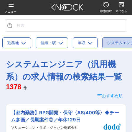
検索履歴
気になる
メニュー
勤務地
路線・駅
年収
システムエン
システムエンジニア（汎用機
系）の求人情報の検索結果一覧
1378
件
おすすめ順
【都内勤務】RPG開発・保守〈AS/400等〉◆チー
ム参画／長期案件◎／年休129日
ソリューション・ラボ・ジャパン株式会社