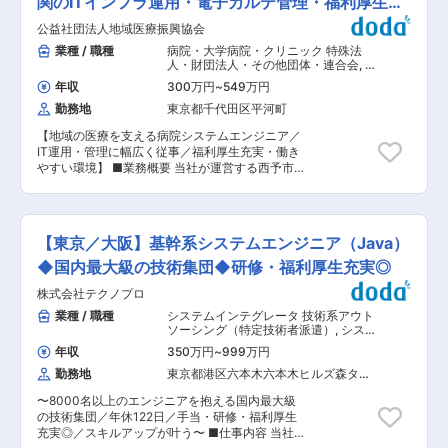
関のITインフラ運用・電子カルテ管理・福利厚生充
ム理解を深め、その後のFit to Standard化におい
（基本設計〜詳細設計） ・Javaベースでの開
て、業務改革支援から実装まで上流コンサルタン
実
公益社団法人地域医療振興協会
発・製造 ・各種テスト工程（単体〜結合） ・関
トとして担当。 ・製造業向け S/4HANA アップグ
係部署との調整、レビュー対応 ■開発言語：
業種 / 職種
病院・大学病院・クリニック 特殊法
レード案件（ブラウンフィールド型） 既存システ
COBOL、Java ■当社の特徴： ［1］当社はとて
人・財団法人・その他団体・連合会
,
シ
ムを活かしたアップグレードを実施し、その後の
も「人材」を大事にする会社です。 人の活躍がそ
ステムエンジニア（汎用機系） Webサ
業務改善・業務標準化まで一貫して支援。 ・その
年収
300万円
~
549万円
ービス・プロジェクトマネジャー
のまま企業の信頼にもつながるといった所から、
他、S/4HANA新規導入案件全般のコンサルティ
勤務地
東京都千代田区平河町
人財を育てるための様々な研修を行っております
ング業務 ■組織構成 ・部長相当：2名（50代、
（ロジカルシンキング研修等）。 また役員も積極
40代） ・グループ長：2名（ともに40代） ・メ
【地域の医療を支える病院システムエンジニア／
的に企業訪問を行い、担当者に直接案件の話を伺
ンバー：38名（20〜50代） ■リモートワーク ・
IT運用・管理に幅広く従事／福利厚生充実・働き
うなど、会社全体に「何よりも人を大事にする」
案件におけるお客様ルールに従います。 ・現在大
やすい環境】 ■業務概要 当社が運営する西予市
理念が浸透しております。 ［2］大阪・東京・名
半の案件がリモートワークとなっています。上流
民病院および関連施設において、IT機器・ネット
古屋・福岡の拠点を中心に受託開発を拡大してお
フェーズやPM/PLは、コミュニケーションの機会
ワーク・サーバーの運用管理や電子カルテを含む
ります。 大手メーカーとの直接取引が可能なた
確保の観点から週1〜2回オンサイトでの作業もご
各種病院システムの構築・運用・保守を担当いた
め、取引先の各開発部署と直接交渉することがで
ざいます。 ※将来的に会社内でのすべての部署に
だきます。医療現場の業務効率化や安全性向上を
きます。 これにより開発に必要な技術を詳細に把
【東京／大阪】基幹系システムエンジニア（Java）
異動（配置転換）及び出向する場合がございま
ITの側面から支援し、地域医療の発展に貢献する
握する事を可能にし、変化があれば即座にお客様
す。 変更の範囲：会社の定める業務
重要な役割です。 ■業務詳細 ・IT機器（PC、プ
◆国内最大級の技術集団◆研修・福利厚生充実◎
に直接お伝えできるので、他社と比較した際に情
リンター等）の導入・設定・運用管理 ・病院内ネ
報伝達がとても早いのが強みです。 変更の範囲：
株式会社テクノプロ
ットワークの設計、構築、日常的な運用・障害対
会社の定める業務
応 ・サーバーの運用管理、セキュリティ対策、バ
業種 / 職種
システムインテグレータ 技術系アウト
ックアップ業務 ・電子カルテ等の病院システムの
ソーシング（特定技術者派遣）
,
システ
導入、更新、トラブル対応 ・データ管理や各種シ
ムエンジニア（Web・オープン系・パ
年収
350万円
~
999万円
ッケージ開発） システムエンジニア
ステム間連携の最適化、業務効率化の提案 ・新規
（汎用機系）
勤務地
東京都港区六本木六本木ヒルズ森タワ
システム導入時のベンダー調整、現場スタッフへ
ー（３５階）
の操作指導 ・システム障害時の迅速な一次対応、
〜8000名以上のエンジニアを抱える国内最大級
原因究明と復旧支援 ・必要に応じて野村地域医療
の技術集団／年休122日／手当・研修・福利厚生
センター等関連施設への対応 ■組織構成 総務部
充実◎／スキルアップが叶う〜 ■仕事内容 当社の
門や医事業務部門との連携があり、異動の可能性