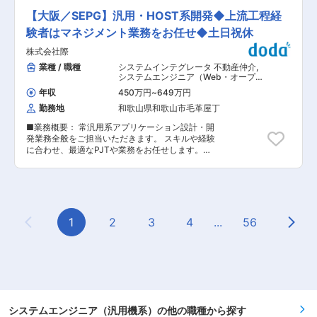
ス：SQL Server ※制御プログラム未経験の方も、
収440万〜666万円、賞与年2回支給、住宅手当一
率3％／平均勤続年数15.5年 ◎一斉帰社日や全社
ベテラン社員が基礎から教育致しますのでご安心
【大阪／SEPG】汎用・HOST系開発◆上流工程経
律3万円、有給14日を入社直後に付与するなど、
イベントにも積極的で帰属意識が高い組織です 国
ください。 ■出張に関して： 年2〜3回 1回につ
社員が長く活躍できる制度が整っています。 変更
内の大手生損保企業の一次請けパートナーとし
験者はマネジメント業務をお任せ◆土日祝休
き１週間程、部分的なソフトウェアの設計のため
の範囲：会社の定める業務
て、基幹系システム開発に携わっていただきま
の出張が発生することがあります。出張エリア
株式会社際
す。制度改定や機能拡張、新商品対応によるシス
は、[国内]北海道〜沖縄まで ■組織構成： 技術職
テム開発・改修対応まで保険業務に精通したITの
業種 / 職種
システムインテグレータ 不動産仲介
,
は10名で、ソフト2名(30代半ば1名、20代半ば1
プロフェッショナルが揃っている環境です。 ※開
システムエンジニア（Web・オープン
名 )、機械設計6名、電気設計2名（50代前半1
発言語：Java、C#など ■ポジションの魅力： ・
系・パッケージ開発） システムエンジ
名、30代半ば1名）にて構成。 変更の範囲：会社
年収
450万円
~
649万円
ニア（汎用機系）
30年以上の長期取引顧客をご担当いただくため、
の定める業務
勤務地
和歌山県和歌山市毛革屋丁
数十名の大規模体制の中で働くことができます。
・一次請けのため、開発の上流工程から一貫して
■業務概要： 常汎用系アプリケーション設計・開
携わることが可能です。 ・生損保の業務知識はな
発業務全般をご担当いただきます。 スキルや経験
くてもOK。社内で業務知識を学ぶ機会が充実し
に合わせ、最適なPJTや業務をお任せします。上
ています。 ・一人常駐などではなく、チームワー
流工程経験のある方は、PM/PL等、マネジメント
クあふれる環境で腰を据えて成長することができ
業務を中心にお任せします。 ■具体的な業務内
ます。 ■評価制度／教育制度： 年初に1回、目標
容： ・システム統合対応 ・次期システム ・抜本
設定する機会と上期・下期に1回ずつ上長からフ
改定のソフトウェア開発など ■プロジェクトつい
ィードバックを行う面談を設定しており、その面
て： ＜期間＞ 1ヶ月〜最長2年など様々 ＜担当＞
談で自己評価と上長評価を合わせて決定します。
1人1案件、基本的に掛け持ちは無し ＜顧客＞ 民
1
2
3
4
...
56
また、上長と話し合った上で自身のスキルを『棚
Previous Page
Next
間企業9割／官公庁1割（契約更新を長年継続） ＜
卸し』する機会でもあり、今身に付けなくてはな
特徴＞ 全ての案件はチーム制、チームの中でスキ
らないスキルや今後伸ばして欲しい考え方を明確
ルに応じ振分け1人またはチームで常駐するなど
化します。社員の成長を大事にしており、一人一
様々です。 ■配属先について： ビジネス・ソリ
人に合った育成を行うことで、スキルの向上を支
ューション部 17名の社員が在籍しております。
援しています。 ■働く環境： 残業時間は月平均
└20代2名／30代5名／40代5名／50代5名 ※中途
17時間程度、有給取得率は70%台となっており、
社員が7割以上と、高い定着率です。 ■業務の魅
非常に働きやすい環境が整っております。仕事と
力： ◇直近、銀行系企業様でレガシーシステムを
システムエンジニア（汎用機系）の他の職種から探す
プライベートとのメリハリをつけて働くことがで