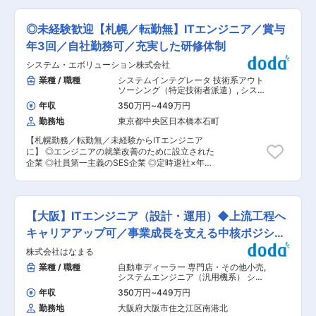
ただきます。システムの運用や保守が主なミッシ
注力：業務知識の研修なども充実 変更の範囲：会
当いただきます。 Javaの経験に強みがある方を
ョンとなります。ゆくゆくは道路用CADソフトの
社の定める業務
求めています。 ■主な作業内容 ・現行COBOLソ
開発や、クライアントの要望に合わせたゼロから
◎未経験歓迎【札幌／転勤無】ITエンジニア／賞与
ースの読み取り、処理内容の把握 ・詳細設計の作
のシステム開発もお任せします。 ■開発環境：
成 ・Javaでの開発・製造 ・単体テスト〜内部結
年3回／自社勤務可／充実した研修体制
【OS】Windows（一部Linux） 【言語】C、
合テスト ・ジョブ再編成に伴う処理調整 ・シス
C++、（一部C#、Pythonなど） 【フレームワー
システム・エボリューション株式会社
テム統廃合に伴う改修対応 ■開発言語：
ク】MFC、Unity 【データベース】SQL 【プロジ
COBOL、Java ■当社の特徴： ［1］当社はとて
業種 / 職種
システムインテグレータ 技術系アウト
ェクト管理】TFS 【その他】AWS ■業界の最先
も「人材」を大事にする会社です。 人の活躍がそ
ソーシング（特定技術者派遣）
,
システ
端でスキルアップできます 近年「自動車の自動運
のまま企業の信頼にもつながるといった所から、
ムエンジニア（Web・オープン系・パ
転技術」が注目されていますが、三英技研ではそ
年収
350万円
~
449万円
ッケージ開発） システムエンジニア
人財を育てるための様々な研修を行っております
の運転技術を支える高精度3次元地図システムな
（汎用機系）
勤務地
東京都中央区日本橋本石町
（ロジカルシンキング研修等）。 また役員も積極
ど最先端技術の開発を手掛けています。 ■社風／
的に企業訪問を行い、担当者に直接案件の話を伺
組織風土： ・転職者が多く、中途採用でもなじみ
【札幌勤務／転勤無／未経験からITエンジニア
うなど、会社全体に「何よりも人を大事にする」
やすい環境です。また、残業も月平均が27時間と
に】 ◎エンジニアの就業改善のために設立された
理念が浸透しております。 ［2］大阪・東京・名
少なく、有給や育休などもとりやすい雰囲気で
企業 ◎社員第一主義のSES企業 ◎定時退社×年休
古屋・福岡の拠点を中心に受託開発を拡大してお
す。 ・長年培ってきた技術と各界とのつながりを
129日×一人常駐ほぼ無×賞与3回創業以来支給）
ります。 大手メーカーとの直接取引が可能なた
生かして、社会貢献がかなうシステムの実現を大
で努力が給与にしっかり反映 ◎資格手当50種・合
め、取引先の各開発部署と直接交渉することがで
切にしております。さらに当社での経験を生かし
格祝い金最大100万円の手厚い制度 ◎若手多めで
きます。 これにより開発に必要な技術を詳細に把
て大学の講師に転職したり、独立して起業したり
相談しやすい風通しの良い組織 ◎持ち帰り開発も
握する事を可能にし、変化があれば即座にお客様
【大阪】ITエンジニア（設計・運用）◆上流工程へ
する社員もおり、退職後も当社のブレーンとし
多く自社勤務可能 ■業務内容： 通信キャリア様
に直接お伝えできるので、他社と比較した際に情
て、また取引先として、いい協力関係を保ってい
向けのシステムやウェブアプリケーション開発の
キャリアアップ可／事業成長を支える中核ポジショ
報伝達がとても早いのが強みです。 変更の範囲：
ます。 変更の範囲：会社の定める業務
案件をメインに携わっていただきます。スキルや
会社の定める業務
ン
株式会社はなまる
習得状況に合わせて案件携わっていただきます。
■働く環境： ◎若手中心で明るく相談しやすい環
業種 / 職種
自動車ディーラー 専門店・その他小売
,
境 ・社内ホワイトボードを使った説明など、面倒
システムエンジニア（汎用機系） シス
見の良いメンバーが多く、 “分からないことが聞
テム開発・運用（アプリ担当）
年収
350万円
~
449万円
きやすい空気”が根付いています。 ◎部長の人柄
勤務地
大阪府大阪市住之江区南港北
が温かく距離が近い ・50代の開発部長は、人情