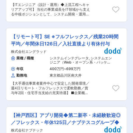
味がありメンバーとの距離が非常に近い方。社員
【ITエンジニア（設計・運用）◆上流工程へキャ
全体がコミュニケーションを大事にしており、気
リアアップ可】 当社の事業成長をIT領域から支え
軽に話せ、人柄を見た採用・育成を大切にしてい
る中核ポジションとして、システム開発・運用に
ます。 ◎みんなで育てる文化 日々のコミュニケー
関わる業務をお任せします。 まずは設計書作成や
ションを通してチームで育成する体制が整ってい
開発指示などの実務を中心にご担当いただき、将
ます。 ■就業環境： ◎働きやすい環境 ・残業月
来的には要件定義や設計、ベンダーコントロール
平均11h・定時退社も可／男性育休実績有 ・営業
といった上流工程へステップアップしていただき
とのヒアリング面談・PJ報告会・懇親会・サーク
【リモート可】SE ※フルフレックス／残業20時間
ます。 ■業務内容 ＜設計・開発ディレクション
ル活動等で横のつながりも◎ ◎頑張りを給与に還
業務＞ ・PM／PLの指示に基づく基本設計書・詳
平均／年間休日126日／入社直後より有休付与
元 ・賞与年3回／利益はエンジニアに給与として
細設計書の作成 ・画面設計書、インターフェース
還元。 ・教育費予算も潤沢に取っており、資格取
株式会社エングラッド
（IF）、DB設計書の作成 ・要件をもとにした仕
得等もしやすい環境です。資格手当は50種が対象
様整理および設計への落とし込み ・開発ベンダー
業種 / 職種
システムインテグレータ
,
システムエン
となり、知識やスキルを醸成しながら給与を上げ
への指示出し、進捗管理・レビュー ・新規システ
ジニア（Web・オープン系・パッケー
られる仕組みが整っています。 ・評価制度は自身
ムリリースに向けた開発推進 ＜運用・改善業務＞
ジ開発） システムエンジニア（汎用機
で目標設定をした後に、上長と相談をし、半年ご
年収
400万円
~
699万円
系）
・社内および顧客向けシステムの監視・運用管理
とに目標に対して自身・上長が評価をする仕組み
勤務地
東京都品川区南大井
・システムエラー発生時の対応および改善対応 ・
です。自身で目標設定することもあり、公平・公
運用フローの見直しや効率化施策の企画・実行 ■
正な評価が行われています。 変更の範囲：会社の
【大手通信事業者案件中心で安定した開発環境／
関わるシステム領域 ・社内基幹システム ・自社
定める業務
週4日リモート・フルフレックスで柔軟勤務／賞
サービス向けWebシステム（BtoC） ・業務系シ
与年2回・住宅手当支給の充実待遇】 ■企業概要
ステム ※業務系・Web系の両方に関われるため、
2020年設立の独立系Sierです。Webシステムの企
幅広いスキルが習得可能です。 ■本ポジションの
画提案から開発、運用保守まで一貫して手掛けて
魅力 ・上流工程へキャリアアップできる環境 設
います。大手通信事業者向け案件を中心に、多彩
計〜開発指示を経験後、要件定義・ベンダーコン
なWebアプリケーション開発を展開しています。
トロールへとステップアップ可能 ・事業成長に直
【神戸西区】アプリ開発◆第二新卒・未経験歓迎◎
■採用背景 大手通信事業者からの引き合いが増加
結するシステムに関われる 自社サービスおよび基
しており、開発体制強化のため増員募集を行いま
／フレックス・年休125日／ナブテスコグループ◆
幹システムに関わるため、影響力の大きい仕事 ・
す。継続的な案件拡大に対応し、より高品質なサ
裁量を持って働ける 設計や運用改善など、自ら考
株式会社ナブテック
ービス提供を実現するための採用です。 ■業務内
えて提案・実行できる環境 ■募集背景 マーケッ