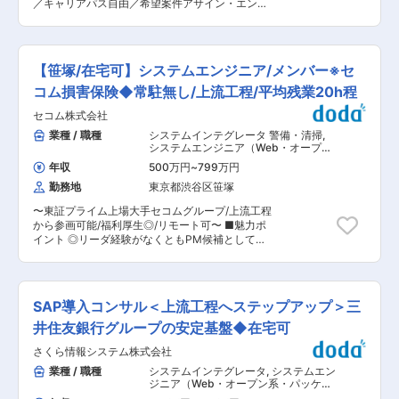
における上流から下流まですべての工程を網羅。
／キャリアパス自由／希望案件アサイン・エンジ
ステム開発 ・フェーズ：要件定義、設計、開発、
ご経験やキャリアパスに合わせて、どんなご経験
ニアファースト／産休育休取得率100%／年休125
テスト、運用 ・環境：Vue.js、React、Laravel、
も積める環境を用意しております。 ◎長期にお取
日・残業平均15h】 ■当社について ・当社はシス
AWS Lambda、MySQL、Docker他 ■組織構成
引のお客様が多いため、年単位での案件が多くご
テムインテグレータとして、要件定義からシステ
・静岡は20名ほどのエンジニアが在籍していま
ざいます！ 変更の範囲：会社の定める業務
ム導入までの一貫したシステム構築サービスを提
す。 ・30〜40代がもっとも多く、20〜60代ま
【笹塚/在宅可】システムエンジニア/メンバー※セ
供している会社です。 ・大手企業をはじめとした
で幅広い年齢層が活躍しています。月に1回勉強
金融機関など、多くのクライアントから高評価を
コム損害保険◆常駐無し/上流工程/平均残業20h程
会を開いたり、困りごとの共有を行うなど社員間
いただき、金融系、産業系を中心とした豊富な開
のコミュニケーションも盛んで、ベテランと若手
セコム株式会社
発実績を残してきました。 ■業務内容 そんな当
が互いに刺激を受け合いながら成長しています。
社にて、プログラムやソフトの稼働テスト、評価
業種 / 職種
システムインテグレータ 警備・清掃
,
■就業環境 ・個人の習熟度にもよりますが、残業
検証などから開発プロジェクトにチームの一人と
システムエンジニア（Web・オープン
時間は月平均5時間程度です。常駐案件の半分以
して先輩や上司と一緒に携わっていただきます。
系・パッケージ開発） システムエンジ
上がリモートと出社のハイブリッドでフル出社は
年収
500万円
~
799万円
ニア（汎用機系）
■業務詳細 （1）ソフトウェア開発 ・ECパッケー
1~2割程度です。 ■当社について ・当社は2022
勤務地
東京都渋谷区笹塚
ジのカスタマイズ ・Java/ASPによる開発 ・業種
年に設立されたスタートアップ企業です。大手企
アプリケーションの設計およびプログラム開発 ・
業との直取引が90％以上で、AI・スマートシテ
〜東証プライム上場大手セコムグループ/上流工程
ソフトの稼働テスト、評価検証 ・ドキュメント作
ィ・GIGAスクール構想などの最先端プロジェク
から参画可能/福利厚生◎/リモート可〜 ■魅力ポ
成 （2）オープン系ソフトウェア開発 ・VB／VC
トもご用意しています。上流〜下流までスキルに
イント ◎リーダ経験がなくともPM候補として着
による業務 ・業務アプリケーション設計 ・プロ
応じて経験が積むことができます。 ・キャリアの
実にステップアップできるポジション。 ◎グルー
グラム開発 ■プロジェクトの進め方 プロジェク
方向性を相談できる面談を月に1度実施していま
プ会社がお客様となるため関係性も良好。システ
トには自社チームで参画するので、一人常駐はご
す。なりたいエンジニアを尊重し、スキルアップ
ムの企画や提案がしやすい。 ◎既存社員の約半数
ざいません。 各案件には数名~数十名のチームで
を後押ししています。 変更の範囲：会社の定める
は中途入社のため、なじみやすい環境。 ■職務内
参加します。すぐに自社メンバーに相談できる環
SAP導入コンサル＜上流工程へステップアップ＞三
業務
容 損保システムサービス部は、セコム損害保険
境があり営業によるフォロ一体制も整っているの
(株)向けのシステム開発・構築・維持運用を担っ
井住友銀行グループの安定基盤◆在宅可
で経験が浅めの方もご安心ください。 ■プロジェ
ております。セコム損保のほぼ全てのシステムを
クト実績 （1）金融 ◇メガバンク：勘定系、外
さくら情報システム株式会社
担当しており、アプリケーション分野、インフラ
為、与信など ◇ネット銀行：ネットバンキング・
分野、運用分野など幅広いポジションをご用意し
業種 / 職種
システムインテグレータ
,
システムエン
資産管理：資産運用に関するDWH ◇カード：カ
ております。 また、損害保険の知識が無い場合で
ジニア（Web・オープン系・パッケー
ードシステム ◇証券：基盤刷新（AWS化 ◇保
も、保守業務から経験を積んだのちに企画・要件
ジ開発） システムエンジニア（汎用機