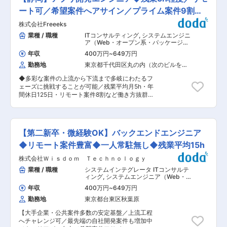
やキャリアサポートを通じて、中長期的な成長を
っているのか実感できます。 また、動画学習プラ
バックアップします。 ■具体的なプロジェクト例
ート可／希望案件へアサイン／プライム案件9割以
ットフォームも導入しており、自律的な学びも支
お客様向けシステムの要件定義、設計、開発、テ
援しています。 ■働き方について ・有給平均取
上◆
株式会社Freeeks
スト、運用業務を担当していただきます。 ※これ
得日数：年間15.9日（2024年度実績） ・育休取
までのご経験やご希望に応じた業務をお任せしま
業種 / 職種
ITコンサルティング
,
システムエンジニ
得率：女性100％、男性90％（2024年度実績）
す。 【具体的には】 ・Webシステム開発 ・業務
ア（Web・オープン系・パッケージ開
※くるみん認定・えるぼし認定を取得しており、
システム開発 ・ERPパッケージ導入支援 ・スマ
発） システムエンジニア（汎用機系）
育児と仕事の両立サポートに取り組んでいます。
年収
400万円
~
649万円
ートフォン／タブレットアプリ開発 ・要件定義、
男性の育休取得率100％および取得日数の拡大を
勤務地
東京都千代田区丸の内（次のビルを除
基本設計、詳細設計 ・プログラミング、テスト、
目標に取り組んでいます。 ■同社について 1970
く）
運用保守 要件定義から開発、導入まで一貫して対
年設立の歴史ある同社。群馬県内にある情報サー
◆多彩な案件の上流から下流まで多岐にわたるフ
応する案件も多数保有しているため、ご経験やキ
ビス企業の中では、売上高、従業員数も最大規模
ェーズに挑戦することが可能／残業平均月5h・年
ャリアプランに応じて最適なフェーズへ参画でき
となっています。 10期連続増益と成長を続けて
間休日125日・リモート案件8割など働き方抜群◆
ます。 ■同ポジションの魅力 ・安定した環境の
おり、新規の事業分野も積極的に展開を進めてい
■業務内容 当社の開発エンジニアとして、ご活躍
中で技術の習得ができ、あなたの目標に応じたキ
ます。 官公庁・社会インフラ企業にも幅広くお客
いただきます。 プライム案件9割以上で、AI・ス
ャリアを築いて行くことができます。 ・グループ
様を持ち、エネルギー(ガス)事業では全国企業シ
マートシティ・GIGAスクール構想などの最先端
会社に技術者育成に特化した教育会社があり、自
ェアNo.1の導入実績があります。 変更の範囲：会
プロジェクトもご用意しています。スキルとご希
動車や電機、エンジンなど、ひとつの分野に特化
【第二新卒・微経験OK】バックエンドエンジニア
社の定める業務
望を考慮してアサイン先を確定します。 ■入社後
した研修も多数あり、未経験の方でも専門性の高
の流れ 基本的に常駐先でOJTにて業務に慣れてい
◆リモート案件豊富◆一人常駐無し◆残業平均15h
い技術を身につけられる環境が用意されていま
ただきます。 案件の平均的なプロジェクト期間は
す。 ・キャリアパスはご本人のご希望により、エ
株式会社Ｗｉｓｄｏｍ Ｔｅｃｈｎｏｌｏｇｙ
1年程度で、基本的に1人で常駐いただくことが多
キスパートとしてのキャリアアップや社会的ニー
いです。 ※個人チャットで営業担当や上司とコミ
業種 / 職種
システムインテグレータ ITコンサルテ
ズの高い人材へのキャリアチェンジなど多様なプ
ュニケーションを取りながら進めて頂くのでご安
ィング
,
システムエンジニア（Web・
ランがご用意されており、希望のキャリアプラン
心ください。 ■プロジェクト事例 製造・金融・
オープン系・パッケージ開発） システ
実現に向けてキャリアアドバイザーがサポートし
年収
400万円
~
649万円
ムエンジニア（汎用機系）
通信・公共系など、あらゆる業界の案件に携わる
ます。 ■学習支援について ・推奨資格取得制度
勤務地
東京都台東区秋葉原
ことができます。 ◇営業支援システム開発 ・フ
・e-ラーニングでの学習支援 ・対象資格取得時の
ェーズ：要件定義、設計、開発、テスト ・環境：
お祝い金支給 ・人事評価への反映 ・リスキリン
【大手企業・公共案件多数の安定基盤／上流工程
Linux、OracleDB、SQL、シェルスクリプト、
グ制度・戦略的工程UP ■当社の魅力： ◎IT領域
へチャレンジ可／最先端の自社開発案件も増加中
Java、Javascript、HTML ◇飲食業向けPOSシ