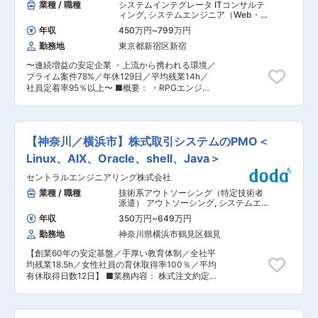
業種 / 職種
システムインテグレータ ITコンサルテ
ィング
,
システムエンジニア（Web・
オープン系・パッケージ開発） システ
年収
450万円
~
799万円
ムエンジニア（汎用機系）
勤務地
東京都新宿区新宿
〜連続増益の安定企業 ・上流から携われる環境／
プライム案件78%／年休129日／平均残業14h／
社員定着率95％以上〜 ■概要： ・RPGエンジニ
アとして、お客様の基幹システム（IBM系）の構
築支援案件をご担当いただきます。 ■業務内容
・大手企業の情報システム管轄において、お客様
社員の方々とともに、AS/400、RPGⅢ、RPGⅣ
【神奈川／横浜市】株式取引システムのPMO＜
で構築されたシステムの設計以降の工程をご担当
いただきます。 ※システムの維持・保守・開発の
Linux、AIX、Oracle、shell、Java＞
他に、上流工程をご担当いただくこともありま
セントラルエンジニアリング株式会社
す。 ※ゆくゆくは弊社社員と一緒にご支援頂いて
いる協力会社エンジニアのとりまとめ等もお任せ
業種 / 職種
技術系アウトソーシング（特定技術者
します。 ■キャリアパス プロジェクトマネジメ
派遣） アウトソーシング
,
システムエ
ント業務経験を通して、社内における役職ステッ
ンジニア（汎用機系） プロジェクトマ
年収
350万円
~
649万円
ネジャー（Web・オープン系・パッケ
プアップとして、マネージャー→副部長→部長に
ージ開発）
勤務地
神奈川県横浜市鶴見区鶴見
進んでいただきます。 ■組織構成： ・各配属先
となる現場（お客様先）でチーム体制で開発支
【創業60年の安定基盤／手厚い教育体制／全社平
援、保守支援を進めています。 ・体制を組ん
均残業18.5h／女性社員の育休取得率100％／平均
だ"チーム"で参画するため、メンバー間でお互い
有休取得日数12日】 ■業務内容： 株式注文約定
にフォローがしあえる環境です。 ■ポジションの
のチームPMOをお任せします。ワークフローシス
特徴： 当事業部では、契約先のお客様はエンドユ
テム・Webレポートその他システム・アプリの保
ーザーが多い特徴があります。 お客様と直接会話
守開発を行います。 ＜主な業務内容＞ ・開発工
しながら作業を進めていくため、ベンダー、SIer