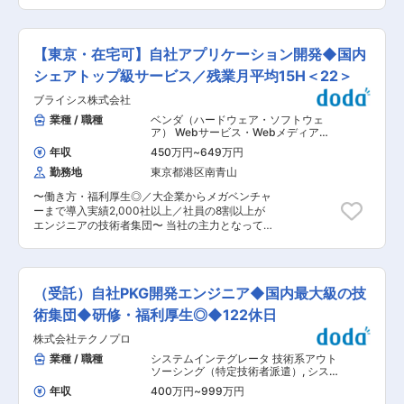
ERP部にて、人事パッケージなどの基幹系システ
もございます。多職種が協働するチーム体制で
ムの導入支援、カスタマイズ、開発などをお任せ
す。 ■業務の魅力 医療現場の課題解決に直結す
します。 将来的には、プロジェクトマネージャー
るやりがいと、地域貢献の実感が得られます。新
やPKGコンサルタントとしてご活躍いただけま
技術の導入にも積極的で、幅広いITスキルを活か
【東京・在宅可】自社アプリケーション開発◆国内
す。 ※パッケージの種類としては、servicenow、
せる環境です。 ■教育体制 OJTや研修が充実し
successfactors等 【研修】顧客先環境でパッケー
シェアトップ級サービス／残業月平均15H＜22＞
ており、医療業界未経験者も基礎から学べます。
ジ専門の研修受講が可能な場合あり。 ◆成長環
資格取得支援制度もございます。 ■就業環境 年
ブライシス株式会社
境：自社研修施設「テクノプロ・ラーニング」や
間休日123日、夏季休暇・看護休暇あり。育児・
外部講師による専門研修を通じ、基礎から先端技
業種 / 職種
ベンダ（ハードウェア・ソフトウェ
介護休業や時短勤務にも柔軟に対応。マイカー通
術まで体系的に習得可能です。
ア） Webサービス・Webメディア
勤可・託児施設完備で働きやすさを重視していま
（EC・ポータル・ソーシャル）
,
シス
す。 ■想定されるキャリアパス 将来的にはシス
年収
450万円
~
649万円
テムエンジニア（汎用機系） 無線・通
テム運用リーダーやIT企画部門へのキャリアアッ
信機器
勤務地
東京都港区南青山
プが可能です。 ■企業の特徴/魅力 当社は全国86
拠点で地域医療を支え、安定した経営基盤と充実
〜働き方・福利厚生◎／大企業からメガベンチャ
の福利厚生が魅力。地域密着型で医療の質向上に
ーまで導入実績2,000社以上／社員の8割以上が
取り組んでいます。
エンジニアの技術者集団〜 当社の主力となってい
るクラウド型テレフォニーサービス【BIZTEL】
は、電話回線を整備することなくインターネット
経由で電話を利用できるようにするクラウドサー
ビスです。 単なる通話だけでなく、自動応答・録
（受託）自社PKG開発エンジニア◆国内最大級の技
音・文字起こし・API連携・在宅勤務対応など、
電話コミュニケーションに新たな価値を提供した
術集団◆研修・福利厚生◎◆122休日
点をご評価いただき、コールセンター事業者を中
株式会社テクノプロ
心に2,000社以上のお客様にご利用いただけるサ
ービスへと成長することができ、8年連続国内シ
業種 / 職種
システムインテグレータ 技術系アウト
ェアトップクラスを獲得。 今後さらなる事業拡大
ソーシング（特定技術者派遣）
,
システ
に向けて、下記業務をお任せします。 ■仕事の内
ムエンジニア（Web・オープン系・パ
年収
400万円
~
999万円
ッケージ開発） システムエンジニア
容： テレフォニーサービス【BIZTEL】のソフト