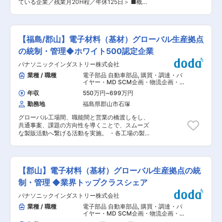
400件以上の特許を保有 創業以来、独自の容器設
ている企業／残業月20H程／年休125日＞ ■概
す。 ・仕組みづくりから携われるやりがい 輸出
計にこだわり400件以上の特許技術を保有。研究
要： 当社は、最新のテクノロジーやこれまで積み
入のオペレーション体制を一から構築していく重
開発拠点には100名以上の社員が在籍し、これま
重ねてきた研究開発力を用いて、世界中から発掘
要な役割。あなたの経験が事業の柱になります。
でも1本に多くの色が入ったペンシルなど革新的
した天然由来素材の機能性をさらに高め、付加価
・変化を楽しみ、成長できる環境 将来的な海外拠
な製品開発を行っております。 変更の範囲：会社
値の高い商品を提供する健康食品・化粧品の総合
点の可能性など、事業の拡大と共に自身のキャリ
【福島/郡山】電子材料（基材）グローバル生産拠点
の定める業務
受託製造メーカーです。今回募集をおこなう製造
アも広げていける夢のあるポジションです。 ■組
管理部は製造のコントロールタワーとして受注を
の統制・管理◆ホワイト500認定企業
織構成 海外事業を推進する少数精鋭の体制で業務
受けてから出荷までをトータルコーディネートす
を進めています。 社内外の関係者と連携しながら
パナソニックインダストリー株式会社
る役割を担っています。そのなかで今回はご経験
業務を推進するため、部門を越えたコミュニケー
に応じて購買管理をお任せするポジションを募集
業種 / 職種
電子部品 自動車部品
,
購買・調達・バ
ションが重要となります。 主体的な提案や改善活
いたします。 ■業務詳細： ・発注業務 ・サプラ
イヤー・MD SCM企画・物流企画・需
動が歓迎される環境です。 ■働き方 勤務地は奈
イヤ、生産計画納期調整 ・購買計画の策定 ・入
要予測
良本社です。 リモートワークは相談可能で、必要
年収
550万円
~
699万円
荷検収管理 ・買掛管理 ・在庫管理 ・その他付随
に応じて出張を組み合わせながら業務を進めま
勤務地
福島県郡山市石塚
する業務 今後はダイレクトクラウドやスケジュー
す。 時短勤務の相談も可能で、有給休暇平均取得
ラなど仕組みの導入を検討しております
日数は10.5日です。 ■当社の特徴 中川政七商店
グローバル工場間、職能間と営業の橋渡しをし、
（MCframe、Asprova）。 ■組織構成： 管理職1
は奈良で創業し、300年以上にわたり麻織物を原
共通事案、課題の方向性を導くことで、スムーズ
名、主任1名、一般2名、契約社員1名、派遣社員3
点としたものづくりを続けてきました。現在は日
な製販活動へ繋げる活動を実施。 ・各工場の製
名 ■やりがい： 製造業である当社にとって製造
本各地の工芸技術を活かした生活雑貨や衣類、食
造・調達・技術・営業とコミュニケーションを取
管理部は要の部署です。市況も見ながら先手先手
品、ギフト用品の企画・製造・販売を展開してい
りながら、原材料、生産キャパ等を考慮し、
で動き欠品をおこさないように発注をおこなって
ます。 伝統技術を現代の暮らしにつなげる取り組
Allocationを決めていく。その中で上司と共同で
いくことはもちろん、適正なタイミング・適正な
みを通じて、日本の工芸文化の発展に貢献してい
中心人物となり、グローバルメンバーをリードし
価格での取引を追求していくスキルが求められま
【郡山】電子材料（基材）グローバル生産拠点の統
る企業です。 変更の範囲：会社の定める業務
ていく役割。 ・海外には中国、台湾、タイにも工
す。また、実務に慣れてきたら組織強化の取り組
場があり、連携し共通の事象、課題解決を導く役
制・管理 ◆業界トップクラスシェア
みにも積極的に参画していただきたいと考えてい
割も担っています。 ■具体的な業務例： ・原材
ます。例えば、分析をしっかりおこなって次のア
パナソニックインダストリー株式会社
料のグローバル工場への分配会議開催。工場・調
クションを素早くとれる組織にするためのデータ
達メンバーと連携し、原材料分配を調整。 ・原材
業種 / 職種
電子部品 自動車部品
,
購買・調達・バ
の可視化など、よりレベルの高い生産実行を実現
料・品番の終息活動について、各工場製造・技
イヤー・MD SCM企画・物流企画・需
するため、成長していきたいと思っています。ト
術・営業とコミュニケーションしながら活動をリ
要予測