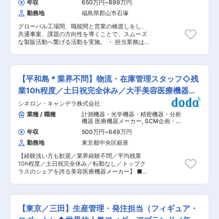
ップダウンが必要なこともありますが、実務のや
年収
650万円
~
899万円
ードする。 ■組織ミッション： ・AIサーバーに代
り方、コストの下げ方、品質の上げ方など、現場
勤務地
福島県郡山市石塚
表される電子機器の急速な需要拡大に伴い、電子
で感じることが重要な項目については意見をどん
材料（多層材）分野においては供給能力が課題と
どん出し合っていきたいと考えています。 ■企業
グローバル工場間、職能間と営業の橋渡しをし、
なっている。当社取引先サプライヤーの供給能力
特徴： 1997年の創業以来、トクホ（特定保健用
共通事案、課題の方向性を導くことで、スムーズ
および当社生産拠点における生産能力が未来需要
食品）の取得件数が200件を越え、また売上も
な製販活動へ繋げる活動を実施。 ・ 担当業務は
に対して充足しつづけるように統制および管理を
152億円を突破し、拡大しています。健康食品・
営業販売(製販)や中期計画、顧客フォーキャス
行う必要があります。 管理部ではグローバル電子
化粧品のメーカーでありながら、医薬品製造の厳
ト・営業情報からのデータ所要展開、管理になり
基材ビジネスユニットの経営リソースを効率的に
しい基準を満たす工場から生み出される商品の確
ます。 ・ 基板材料(ＣＣＬ)市場では商品安定供給
無駄なく使い切り収益の最大化に貢献する事をバ
かな品質と製造技術、低コストを可能にする徹底
を求められており、グローバルでの原材料確保、
リューとして組織運営を行います。 ・グローバル
【平和島＊業界不問】物流・在庫管理スタッフ◇残
した原価管理、また製造と運営がバランスよく連
生産キャパシティーの分析をする重要な役割で
管理課ではグローバル生産拠点のISP（在庫・販
携をとっている点が強みです。 変更の範囲：会社
す。 ・ 海外には中国、台湾、タイにも工場があ
業10h程度／土日祝完全休み／大手美容医療機器メ
売・生産）情報を集計・管理・分析し課題の見え
の定める業務
り、連携し共通の事象、課題解決を導く役割も担
る化及び課題解決に向けた進捗管理を行う事がミ
ーカー
シネロン・キャンデラ株式会社
っています。 ■具体的な業務例： ・海外工場の
ッションとなります。 ■職場の雰囲気： 明るく
各職能と連携を取り、課題要因を精査し、最適運
業種 / 職種
計測機器・光学機器・精密機器・分析
常に将来への活動について、議論する雰囲気。グ
用案を実行、スケジューリングされた計画を解決
機器 医療機器メーカー
,
SCM企画・物
ローバル管理課は、2025年4月に新たに立ち上が
完了まで導きます。（会議/ＦｔＦ） ・自部署で
流企画・需要予測 物流管理（ベンダー
った組織です。国内外の各拠点と連携しながら、
年収
500万円
~
649万円
管理・配送管理・受発注管理など）
の分析内容を確認、資料作成指示をし、関係者へ
メンバー同士で相談し合い、新しい仕組みや働き
勤務地
東京都中央区銀座
説明、周知していただきます。 ■組織ミッショ
方を共に形づくっています。また、体制整備の一
ン： ・AIサーバーに代表される電子機器の急速な
環として、郡山を主な拠点としつつ、営業部門と
【経験浅い方も歓迎／業界経験不問／平均残業
需要拡大に伴い、電子材料（多層材）分野におい
の協働をさらに強化するため、東京オフィス（虎
10h程度／土日祝完全休み／転勤なし／トップク
ては供給能力が課題となっている。当社取引先サ
ノ門）の設置も進めています。部署の枠を超えて
ラスのシェアを誇る美容医療機器メーカー】 ■概
プライヤーの供給能力および当社生産拠点におけ
協力し、より良いチームワークを築いていける方
要： 美容医療機器メーカーである同社の物流・在
る生産能力が未来需要に対して充足しつづけるよ
をお迎えしたいと考えています。 ■転居、お住ま
庫管理スタッフとして、商品の入荷から出荷まで
うに統制および管理を行う必要があります。管理
いに関する補助： 転職にあたり引っ越しを要する
の一連の業務を担当いただきます。倉庫内の整理
部ではグローバル電子基材ビジネスユニットの経
場合、通勤1.5時間以上の場所にお住まいの場合、
整頓や在庫管理を通じて、効率的な物流運営を支
営リソースを効率的に無駄なく使い切り収益の最
【東京／三田】生産管理・発注担当（フィギュア・
現職で社宅や寮にお住まいの場合、いずれかに当
えるポジションです。 ★PCを使用したデータ管
大化に貢献する事をバリューとして組織運営を行
てはまれば、社宅貸与もしくは住宅費補助制度の
理や社内外とのやり取りも含まれるため、コツコ