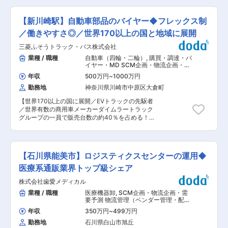
されます。新製品の開発調達業務は、ゼロから製
販売を行うグローバル企業で、電気トラック
品になるまでの全工程に関わるため、大きな達成
「eCanter」など環境対応車に注力しています。
感とやりがいがあります。 また、ランプは数十点
【新川崎駅】自動車部品のバイヤー◆フレックス制
世界170以上の国と地域に製品を展開し、高い品
の部品で構成されており、購入部品も多岐にわた
質と技術力を誇ります。ダイムラートラックグル
／働きやすさ◎／世界170以上の国と地域に展開
ります。樹脂成形の金型発注から製品の熟成、治
ープの一員として、グローバルなネットワークと
工具の手配まで、購入部品のQuality・Cost・
三菱ふそうトラック・バス株式会社
先進技術を活かし、2026年には日野自動車との
Delivery（QCD）に責任を持つのが調達課です。
統合による新会社設立を予定。持続可能な社会へ
業種 / 職種
自動車（四輪・二輪）
,
購買・調達・バ
情報収集力やコミュニケーション力を活かしなが
の貢献と次世代モビリティの実現に向け、事業投
イヤー・MD SCM企画・物流企画・需
ら複数の取引先と信頼関係を構築し、最適な価格
資と技術革新を推進しています。 ■配属部門につ
要予測
を実現するための交渉力が求められます。調達課
年収
500万円
~
1000万円
いて： ・130名のメンバーを擁するダイムラート
は会社の業績に大きく影響する部署であり、やり
勤務地
神奈川県川崎市中原区大倉町
ラックアジア購買チームは、国内最大級の規模を
がいが大きく、個人のスキルアップも実現できる
誇る購買組織です。 ・購買チームの目標は、高い
仕事です。 ◆入社後の中長期的なキャリアパス
【世界170以上の国に展開／EVトラックの先駆者
競争力を実現するためのベストコストの達成、そ
・本人の適性も踏まえ、新製品の開発調達や原価
／世界有数の商用車メーカーダイムラートラック
して開発・生産・品質などの各部門と綿密に連携
低減業務を経験いただきます。 ・成長に応じて係
グループの一員で販売台数の約40％を占める！／
し、高品質な部品供給の継続を確保することで
を取りまとめる係長としてマネジメント業務を担
フレックス制】 ■同社について： 三菱ふそうト
す。 ■業務内容・役割： □ミッション ・ビジョ
い、さらに機会があれば海外拠点での勤務や現地
ラック・バス株式会社は、商用車の開発・製造・
ン：ベストなサプライヤ網と調達戦略の実現。 ・
スタッフの育成に携わる可能性があります。 ◆外
販売を行うグローバル企業で、電気トラック
目的：TT/G（Trucks Technology Group）と連携
出・出張の有無 製品の熟成段階において、国内外
「eCanter」など環境対応車に注力しています。
し、革新的な技術を製品に導入。 ・手段：革新的
【石川県能美市】ロジスティクスセンターの運用◆
のサプライヤーに対する工程監査を実施します。
世界170以上の国と地域に製品を展開し、高い品
なサプライヤとの協働による持続可能なコスト低
国内は日帰りが中心ですが、場合によっては宿泊
質と技術力を誇ります。ダイムラートラックグル
医療系通販業界トップ級シェア
減と競争力強化。 □挑戦と成長の機会 ・購買プ
を伴う出張もあります。 変更の範囲：会社の定め
ープの一員として、グローバルなネットワークと
ロセスの分析・改善による効率・透明性・信頼性
る全ての業務
株式会社歯愛メディカル
先進技術を活かし、2026年には日野自動車との
の向上。 ・日野自動車との統合プロジェクト
統合による新会社設立を予定。持続可能な社会へ
業種 / 職種
医療機器卸
,
SCM企画・物流企画・需
（Project Hyperion）への参画と購買プロセスの
の貢献と次世代モビリティの実現に向け、事業投
要予測 物流管理（ベンダー管理・配送
整合。 ・新組織に適した内部統制・方針・プロセ
資と技術革新を推進しています。 ■業務詳細：
管理・受発注管理など）
スの策定と実現。 ・法務部門や外部ベンダーとの
年収
350万円
~
499万円
〇ミッション ・ベンチマークとなるサプライヤー
協働による内部統制標準の整合。 ・購買メンバー
勤務地
石川県白山市旭丘
ネットワークとサプライチェーンソリューション
への内部統制・コンプライアンスのトレーニング