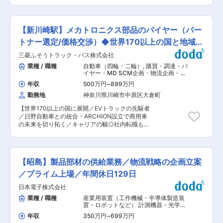
して、全国に約3,000店舗ある日本最大級のフー
品を世界中のお客様へお届けしています。 国内最
ドサービスチェーンの店舗にFood＆Paper（食べ
大級のイベント「TAMASHII NATION」の主催や
られない資材）を切らさず供給するチームです。
海外イベントへの出展を通じて、お客様が実際に
賞味期限内に在庫を消化させる仕事になります。
商品を体感できる機会の提供にも注力していま
【新川崎駅】メカトロニクス部品のバイヤー（パー
DC（Distribution Center）は全国に14か所あ
す。 ■ビジネスモデル「IP軸戦略」： 「IP軸戦
り、DC毎に担当者が決まっています。 ■主な職
トナー選定/価格交渉）◆世界170以上の国と地域に
略」とは、IPの世界観や特性を生かした商品・サ
務内容： ・業務手順に基づいた需給業務の遂行
ービスを“最適な出口”としてさまざまな事業を展
展開
三菱ふそうトラック・バス株式会社
・他チームと連携した業務の遂行 ・品目ごと/サ
開し、 お客さまに求められる“最適なタイミン
プライヤーごとに設定されたリードタイムに基づ
業種 / 職種
自動車（四輪・二輪）
,
購買・調達・バ
グ”で、世界中の国と地域に向けてお届けするこ
いた発注の作成 ・賞味期限を確認し、店舗納品期
イヤー・MD SCM企画・物流企画・需
とでIPの価値を最大化するビジネスモデルです。
限内で消化できる発注計画の作成 ・品目ごと／
要予測
バンダイ・BANDAI SPIRITSでは、IP・商品・サ
年収
500万円
~
899万円
DC毎の入庫制約に基づいた需給計画の策定 ・プ
ービスを通して世界中のファンがつながることを
勤務地
神奈川県川崎市中原区大倉町
ロモーションスケジュールやその他情報を確認及
目指し、 アニメ・マンガ・ゲーム・芸能・ファン
び需給計画へ反映 ・予測変動に応じて入庫計画の
シーなどの豊富なIPを幅広い事業でグローバルに
【世界170以上の国に展開／EVトラックの先駆者
変更の実施 ・供給不足のリスクが発生した場合、
展開しています。 ■出向先の情報： ・企業名：
／日野自動車との統合・ARCHION設立で商用車
速やかにレポートラインの上長へ報告する ■1日
株式会社BANDAI SPIRITS ・勤務地：東京都港区
の未来を切り拓く／キャリアの幅◎社内転職も可
の流れ： 〇午前 データ更新 発注内容確認、変更
三田3-5-19 住友不動産東京三田ガーデンタワー
能！】 ■同社について： 三菱ふそうトラック・
メール処理等 〇午後 新しく届いた予測に則りプ
・形態：在籍出向 ・事業内容：プラモデル、フィ
バス株式会社は、商用車の開発・製造・販売を行
ランニング 発注 ■当社について： 当社は、全国
ギュア・ロボット、一番くじ、アミューズメント
うグローバル企業で、電気トラック「eCanter」
に約3,000店舗ある日本最大級の外食チェーン向
景品などの企画・開発・製造・販売 変更の範囲：
など環境対応車に注力しています。 世界170以上
けに原材料・資材の需要予測機能を提供し、ま
【昭島】製品部材の供給業務／物流戦略の企画立案
ご入社後、ジョブローテーション制度により、 会
の国と地域に製品を展開し、高い品質と技術力を
た、その予測に基づく国内外サプライヤーからの
社が指定する部門・業務に変更となる場合がござ
誇ります。ダイムラートラックグループの一員と
／プライム上場／年間休日129日
調達を一貫して担っている会社です。 調達本部
います。
して、グローバルなネットワークと先進技術を活
は、需給管理／購買／調達／輸入等のサプライチ
日本電子株式会社
かし、2026年には日野自動車との統合による新
ェーンを一気通貫で対応する部署となります。 お
会社設立を予定。持続可能な社会への貢献と次世
業種 / 職種
産業用装置（工作機械・半導体製造装
取引先様の事業成長に伴い、日々チャレンジング
代モビリティの実現に向け、事業投資と技術革新
置・ロボットなど） 計測機器・光学機
な事業環境ではありますが、当社が調達に関わっ
を推進しています。 ■業務内容： 架装バイヤー
器・精密機器・分析機器
,
SCM企画・
た製品が全国のお店に配架され、多くの消費者の
年収
350万円
~
699万円
物流企画・需要予測 生産管理
として担当する架装種における、コスト低減活動