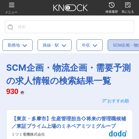
検索履歴
気になる
メニュー
勤務地
路線・駅
年収
SCM企画・
SCM企画・物流企画・需要予測
の求人情報の検索結果一覧
930
件
おすすめ順
【東京・多摩市】生産管理担当◇将来の管理職候補
／東証プライム上場のミネベアミツミグループ
ミツミ電機株式会社