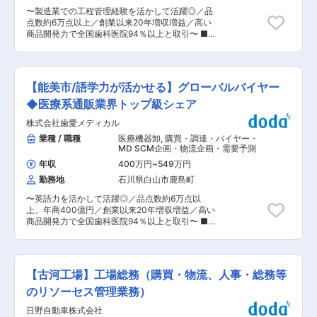
の構築を目指し、TT/G（トラック・バス購買部）
支援。 □責任範囲 ・会社全体の目的・規則・業
〜製造業での工程管理経験を活かして活躍◎／品
は革新的なサプライヤーと緊密に連携し、自社製
界ベストプラクティスに整合した内部統制の構
点数約6万点以上／創業以来20年増収増益／高い
品に次世代テクノロジーをもたらします。 ・私た
築・改善。 ・新組織での購買プロセスの長期的シ
商品開発力で全国歯科医院94％以上と取引〜 ■
ちの主な貢献は、製品とビジネスに競争力を提供
ナジーの実現。 ・内部統制のチェックポイント・
業務内容： 当社の最新鋭の自動倉庫での物流オペ
するための、持続可能なコスト低減への取り組み
承認階層の確立。 ・新会社への移行期間における
レーションの改善・運用管理・工程管理を行うス
です。 〇職務を通じてのチャレンジと成長 ・主
供給・コンプライアンス・コミュニケーションの
ペシャリストとして活躍していただきます。 ■業
に日本国外のサプライヤーとやり取りを行いま
リスク低減。 ・問題対応・プロセス改善のための
務詳細： ◇現場運営・スタッフ管理 ・日々の作
す。 ・中国、韓国、インド、台湾などの新興市場
【能美市/語学力が活かせる】グローバルバイヤー
定期的なレポート実施。 変更の範囲：会社の定め
業進捗確認・人員配置の最適化 ・作業指示・スタ
で新規サプライヤーを開拓し、既存サプライヤー
る業務
ッフ育成・安全管理 ・現場課題の抽出と改善提案
◆医療系通販業界トップ級シェア
の競争力に挑戦します。 ・他部門と協力し、アイ
※こちらは能美市または白山市勤務となります。
デアを実現化します。 ・明確なコスト低減目標と
株式会社歯愛メディカル
◇工程・品質管理 ・入出荷・在庫管理・ピッキン
詳細なプロジェクトタイムラインに基づいて業務
グ工程の効率化 ・生産性・品質データの分析と改
業種 / 職種
医療機器卸
,
購買・調達・バイヤー・
を推進します。 ・自ら率先して計画を立て、他チ
善サイクルの構築 ・不具合・トラブルの原因分析
MD SCM企画・物流企画・需要予測
ームとのコラボレーションをリードします。 〇職
と対策立案 ◇運用設計・システム導入 ・自動倉
務内容 ・自動車部品のバイヤーとして、担当部品
年収
400万円
~
549万円
庫・AMR・AGVなど最新設備の運用最適化 ・シ
のコスト・品質・納期の要件を満たす持続可能な
勤務地
石川県白山市鹿島町
ステム導入時の要件定義・運用設計 ・IT部門や設
供給ソリューションの実現を推進します。 ・ベン
備メーカーとの連携・プロジェクト推進 ◇改善プ
チマークとなるコスト・品質・納期を確保するた
〜英語力を活かして活躍◎／品点数約6万点以
ロジェクト ・ロジスティクス全体の生産性向上企
め、ヨーロッパおよびその他の市場に拠点を置く
上、年商400億円／創業以来20年増収増益／高い
画立案・推進 ・業務フロー整備・レイアウト設計
サプライヤーと交渉します。 ・既存サプライヤー
商品開発力で全国歯科医院94％以上と取引〜 ■
・KPI設計や改善施策の実行 ■当社の魅力：
の競争力に挑戦するため、新しいサプライヤーや
業務内容： 当社海外事業の企画・購買業務をお任
（1）設立20年余で医療系通販トップクラスに成
新技術の開拓を行います。 ・他部門と連携し、コ
せします。海外メーカーとのやり取りを通じて、
長 ◇当初は歯科医院向けの材料通販としてスター
スト削減のアイデアを具現化します。 ・明確なコ
当社取扱い商品の仕入れ業務をお願いします。 海
トしました。その後、歯科技工所、一般クリニッ
スト目標と詳細なプロジェクトタイムラインに基
外事業は「企画課」と「購買課」の2部署があり
ク、介護施設、エステ・理美容業界、幼稚園向け
【古河工場】工場総務（購買・物流、人事・総務等
づき、新製品プロジェクトの目標達成に向けて業
ます。希望や適性を考慮します。 ■業務詳細：
の通信販売を開始。 ◇現在では全国8ケ所にショ
務を遂行します。 変更の範囲：会社の定める業務
◇展示会への出展／買付（海外出張有） ◇海外
のリソーセス管理業務）
ールーム・営業所を構え、CT・レセプトコンピ
メーカーへの発注業務（英語対応） ◇価格交渉・
ュータ−・チェアユニットなど大型機器も販売
日野自動車株式会社
納期調整（英文メールおよび一部電話） ◇在庫管
し、商品点数は約6万点以上、年商は400億円を