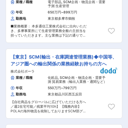
業種 / 職種
電子部品
,
SCM企画・物流企画・需要
予測 生産管理
年収
650万円
~
899万円
勤務地
東京都多摩市鶴牧
■業務概要： 本多通信工業株式会社に出向いただ
き、多摩事業所にて生産管理業務全般の主担当を
担っていただきます。主な業務は下記の通りで
す。近い将来同部署の管理職としてご活躍いただ
ける方を募集しています。 ・在庫 / 出荷管理 ・外
注先管理および交渉 ・生産キャパ / 生産計画作成
■配属部署 人数：5名(課長1名、課員4名) ■身に
【東京】SCM(輸出・在庫調達管理業務)◆中国等、
つくスキル ・当社グループ内でコネクタ製品を手
がける本多通信工業、ミネベアコネクト業とのシ
アジア圏への輸出関係の業務経験お持ちの方へ
ナジー創出を目指しており、各社の事例等を共有
株式会社ポーラ
しながら幅広く知見を得ることができます。 ・今
後製品量産の一部をミネベアミツミグループの強
業種 / 職種
化粧品
,
SCM企画・物流企画・需要予
みである海外拠点に移管する予定であり、生産管
測 貿易業務（輸出入業務・通関など）
理面でも海外拠点を絡めた業務が増えていくこと
年収
550万円
~
799万円
が見込まれるため、グローバルな視点で業務を行
勤務地
東京都品川区西五反田
うことができます。 ■やりがい ・自身が手掛け
た製品が自動車や民生産業機器という大きな業界
【自社商品をグローバルに広げていただける方へ
の中でカタチになる喜びを体感いただけます。 ・
／週2在宅可能／残業平均10h】 【職務内容】
生産数量や適正在庫を管理・コントロールする部
POLAの海外物流を統制しておりますSCM部グロ
署であり、計画〜生産〜出荷・着荷までの一連の
ーバル購買チームにて、商品の輸出に関わる貿易
流れに携わることができます。 ■企業情報 ・雇
業務をお任せいたします。 基本は船での輸送が主
用元企業：ミツミ電機株式会社(所在地：東京都多
になりますが、緊急度や状況により、空輸での対
摩市鶴牧2-11-2) ・出向先企業：本多通信工業株