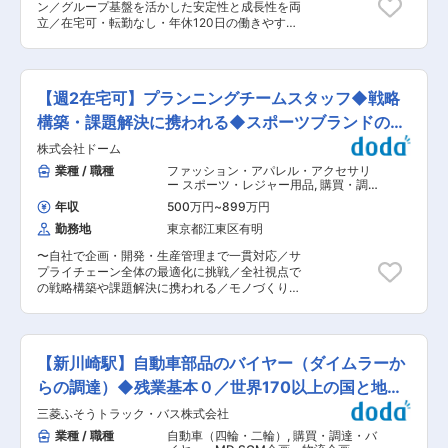
を、グローバルに広げることができます。
ン／グループ基盤を活かした安定性と成長性を両
化、輸送効率向上およびホワイト物流の推進を行
→POLAの自社商品を海外に伝えることができる
立／在宅可・転勤なし・年休120日の働きやすい
っております。 ■仕事の進め方： 各チーム（企
部署になります。 現地の方に喜んでいただくこと
環境】 ドームグループで所有している物流倉庫
画・号口）単位で、部品メーカー様や輸送会社様
を実感する際は、とても大きなやりがいです。 ■
DIB（DOME IWAKI BASE）を軸とした、物流オ
と協力しながら課題解決に向けた施策を実施。業
SCM部内でのローテーションが可能 →希望があ
ペレーション（チームリーダー）業務をお任せし
務は現場での裁量を持って推進し、成果最大化を
れば、ゆくゆくは部内でのローテーションも可能
ます。 DIBとドームの架け橋となり、顧客である
目指します。 ＊企画チーム：部品メーカー様への
【週2在宅可】プランニングチームスタッフ◆戦略
です。 国内の物流やサプライチェーン管理・コス
アスリートのための供給オペレーションをご担当
改善提案、調達物流改革の企画立案、生産準備 ＊
ト管理など、物流に関する様々な経験を積むこと
いただきます。 ■業務内容： ・事業計画に照ら
構築・課題解決に携われる◆スポーツブランドの日
号口チーム：引き取り物流の運営管理 ■入社後の
も可能です。 変更の範囲：会社の定める業務
し合わせた、供給体制の中長期戦略の立案・実行
キャリアパス： 入社後は、約半年間のOJTおよび
本代理店
株式会社ドーム
・物流倉庫施設維持・メンテナンス、活用 ・入出
研修を通じて業務の基礎を習得。その後は、現地
庫オペレーションマネジメント ・予算管理/契約
業種 / 職種
ファッション・アパレル・アクセサリ
調査や改善提案を通じたプロジェクト経験を積
管理 ・DU社（ドームユナイテッド社）マネジメ
ー スポーツ・レジャー用品
,
購買・調
み、将来的にはリーダーや管理職としてキャリア
ント ■物流倉庫DIB（DOME IWAKI BASE）につ
達・バイヤー・MD SCM企画・物流企
アップを目指していただきます。 ■仕事のやりが
年収
500万円
~
899万円
画・需要予測
いて： 東日本大震災をきっかけに2015年より福
い、魅力： 物流2024年問題の解決を目指し、持
勤務地
東京都江東区有明
島県いわき市にて稼働しているDIB。ドーム
続可能な社会の実現に貢献できるポジションで
が、"第二の創業期"として掲げている中長期戦略
す。部品メーカー様や輸送会社様と連携しながら
〜自社で企画・開発・生産管理まで一貫対応／サ
の実現に向けて前に進んでいる中で、ドーム物流
プロジェクトを推進する中で、自身のアイデアを
プライチェーン全体の最適化に挑戦／全社視点で
を支えるDIBも、これからは「成長」に向けた取
実現する機会に恵まれています。 変更の範囲：会
の戦略構築や課題解決に携われる／モノづくりの
り組みを行っていく段階です。 物流倉庫とともに
社の定める業務
知見を深め成長できる環境〜 ■業務内容： ◇サ
自分自身も成長をしながらアスリートを支え、
プライチェーンにおけるプランニング業務をお任
「スポーツを通じて社会を豊かにする」というミ
せします。 ◇購買業務では、商品の需要予測から
ッションに共感する方をお待ちしております。 ■
生産計画、発注・仕入れ業務まで、サプライチェ
業務の特徴： ドームは自社で商品企画・開発して
【新川崎駅】自動車部品のバイヤー（ダイムラーか
ーン全体の最適化に携わっていただきます。 ■業
いる商品もあり、生産管理・発注は全て実施。そ
務詳細： ◇サプライチェーンにおけるプランニン
らの調達）◆残業基本０／世界170以上の国と地域
のため、単に倉庫に着荷した時点から始まるので
グ業務 ・適切な商品の発注スケジュール、商品供
はなく、入庫前の段階から連携はスタート。 出荷
に展開
三菱ふそうトラック・バス株式会社
給スキームの策定および管理運用 ・上記にまつわ
においても、販売計画を社内で策定しているた
る社内他部署との連携・交渉 ・MDから連携され
業種 / 職種
自動車（四輪・二輪）
,
購買・調達・バ
め、企画、事業部側、営業と連携し、入出荷と合
るデータに基づいた、製品および資材のフォーキ