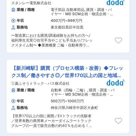
に対応できる力を高めることができます。 【配属
スタンレー電気株式会社
・他チームと連携した業務の遂行 ・品目ごと／サ
部門のミッション】 私たちのミッションは、弊社
プライヤーごとに設定されたリードタイムに基づ
業種 / 職種
電子部品 自動車部品
,
購買・調達・バ
が最先端テクノロジーに挑戦するお客様とイノベ
いた発注の作成 ・賞味期限を確認し、店舗納品期
イヤー・MD SCM企画・物流企画・需
ーションを共創する、グローバルリーダーになる
限内で消化できる発注計画の作成 ・品目ごと／
要予測
べく、各生産拠点の生産量増に沿った、部材供給
年収
400万円
~
999万円
DC毎の入庫制約に基づいた需給計画の策定 ・プ
網を構築し、生産効率アップに貢献します。 ◆当
勤務地
東京都目黒区中目黒
ロモーションスケジュールやその他情報を確認及
社の魅力： 当社の電子ビーム描画装置は世界トッ
び需給計画へ反映 ・予測変動に応じて入庫計画の
プシェアを誇ります。世界市場における強みは、
〜製造業における購買/調達経験をお持ちの方へ/
変更の実施 ・供給不足のリスクが発生した場合、
各国にメンテナンス専門の協力会社があり、顧客
福利厚生充実◎住宅手当やこども手当あり/フレッ
速やかにレポートラインの上長へ報告する ■1日
へ細やかな技術サポートができることです。製品
クスタイム制〜 ◆業務概要 二輪・自動車用ラン
の流れ： 〇午前 データ更新 発注内容確認、変更
は世界130ヵ国の大学・企業で使用されており、
プ製造における調達業務をご担当いただきます。
メール処理等 〇午後 新しく届いた予測に則りプ
科学技術や製造業の発展のみならず、製薬業界や
◆業務詳細 ・原価低減（コスト改善）業務（VA
ランニング 発注 ■当社について： 当社は、全国
化学業界などにも欠かせない装置であり、社会に
／VE活動、生産性改善、購買手法の改善） ・新
に約3,000店舗ある日本最大級の外食チェーン向
重要なツールを開発するメーカーとしての地位を
規サプライヤーの開拓業務 ・新製品における開発
けに原材料・資材の需要予測機能を提供し、ま
【新川崎駅】購買（プロセス構築・改善）◆フレッ
築いています。 変更の範囲：会社の定める業務
調達業務（新規部品のレイアウト検討、生産準
た、その予測に基づく国内外サプライヤーからの
備、品質熟成、価格決定） ・安定供給実現のため
クス制／働きやすさ◎／世界170以上の国と地域に
調達を一貫して担っている会社です。 調達本部
のサプライヤーおよび部品調達業務（サプライヤ
は、需給管理／購買／調達／輸入等のサプライチ
展開
三菱ふそうトラック・バス株式会社
ー与信管理、サプライチェーン構築、サプライヤ
ェーンを一気通貫で対応する部署となります。 お
ー戦略立案） ◆担当製品の特長・魅力・将来性
業種 / 職種
自動車（四輪・二輪）
,
購買・調達・バ
取引先様の事業成長に伴い、日々チャレンジング
・二輪・自動車用ランプ類の製造に関わる部品を
イヤー・MD SCM企画・物流企画・需
な事業環境ではありますが、当社が調達に関わっ
調達しています。 ・自動車用ランプは電球から始
要予測
た製品が全国のお店に配架され、多くの消費者の
年収
500万円
~
1000万円
まり、超小型電球、蛍光管、HID、そしてLEDや
笑顔につながっていることを実感できる仕事で
勤務地
神奈川県川崎市中原区大倉町
レーザーへと進化してきました。今後も「光に勝
す。 データドリブンな意思決定と物流機能の融合
つ」という理念のもと、より視認性の高い安全・
にご興味をお持ちの方のご紹介を心よりお待ちし
【世界170以上の国に展開／EVトラックの先駆者
安心な光を追求し、お客様のニーズに応える製品
ております。 変更の範囲：会社の定める業務
／世界有数の商用車メーカーダイムラートラック
を提供していきます。 ◆仕事の魅力および職場環
グループの一員で販売台数の約40％を占める！／
境 二輪・自動車用ランプは、自動車メーカーから
フレックス制】 ■同社について： 三菱ふそうト
受注後、約2年間の開発・熟成期間を経て製品化
ラック・バス株式会社は、商用車の開発・製造・