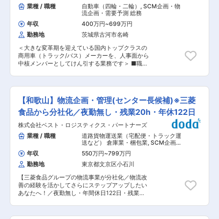
理（入出庫の確認・調整、在庫数の最適化） ■ポ
業種 / 職種
自動車（四輪・二輪）
,
SCM企画・物
越えるようになりました。 （2）評価される経営
ジションの特徴： 英語を使用したメールや一部電
流企画・需要予測 総務
◇当社の事業展開は行政からも評価され、2010
話でのコミュニケーションが発生します。グロー
年には石川県の「ニッチトップ企業」として認定
年収
400万円
~
699万円
バルな調整業務を通じて、貿易実務・英語力のス
を受けました。 ◇経済産業省からは、2017年に
勤務地
茨城県古河市名崎
キルアップも可能です。 ■当社の魅力： （1）設
地域経済の中心的な担い手となりうる「地域未来
立20年余で医療系通販トップクラスに成長 ◇当
牽引企業」の選定も受けることができました。
＜大きな変革期を迎えている国内トップクラスの
初は歯科医院向けの材料通販としてスタートしま
◇2020年にはコロナ禍において入手困難であっ
商用車（トラック/バス）メーカーを、人事面から
した。その後、歯科技工所、一般クリニック、介
た「マスク275万枚を全国の歯科医院に寄付」、
中核メンバーとしてけん引する業務です＞ ■職務
護施設、エステ・理美容業界、幼稚園向けの通信
石川県の「マスク購入のあっせん事業」も実施。
内容：同社の古河工場にて、工場内のリソーセス
販売を開始。 ◇現在では全国8ケ所にショールー
◇経済産業省「サプライチェーン対策のための国
（ヒト・モノ・カネ）の管理業務を担当いただき
ム・営業所を構え、CT・レセプトコンピュータ
内投資促進事業費補助金」が採択され約3/4の補
ます。配属ポジションの詳細は選考を通じて、経
−・チェアユニットなど大型機器も販売し、商品
助を頂き、全国の医療機関に向け安定的に衛生用
験や適性に応じて決定いたします。 <業務詳細>
点数は約6万点以上、年商は400億円を越えるよ
【和歌山】物流企画・管理(センター長候補)※三菱
品の供給や災害時における地域住民の避難を念頭
・仕入先/構内物流改善業務等 ・KPI（管理指標）
うになりました。 （2）評価される経営 ◇当社の
に置いた新ロジスティクスセンターの建設を進め
を用いた工場部門のコスト管理業務 ・工場内の総
食品から分社化／夜勤無し・残業20h・年休122日
事業展開は行政からも評価され、2010年には石
ています。
務・人事関連業務 ・安全・衛生・健康に関する業
川県の「ニッチトップ企業」として認定を受けま
株式会社ベスト・ロジスティクス・パートナーズ
務 ※上記から適性を鑑みて担当いただきます。 ■
した。 ◇経済産業省からは、2017年に地域経済
業務の特徴・魅力： ・キャリアパスには、工場内
業種 / 職種
道路貨物運送業（宅配便・トラック運
の中心的な担い手となりうる「地域未来牽引企
のジョブローテーションや本社への異動などを通
送など） 倉庫業・梱包業
,
SCM企画・
業」の選定も受けることができました。 ◇2020
じて様々な経験を積むゼネラリストの道と、志向
物流企画・需要予測 物流管理（ベンダ
年にはコロナ禍において入手困難であった「マス
年収
550万円
~
799万円
ー管理・配送管理・受発注管理など）
や適性に応じて選ぶことができるスペシャリスト
ク275万枚を全国の歯科医院に寄付」、石川県の
勤務地
東京都文京区小石川
の道があります。多様なキャリアの選択肢が提供
「マスク購入のあっせん事業」も実施しました。
されています。また、同社はグローバルに事業を
◇さらに、経済産業省「サプライチェーン対策の
【三菱食品グループの物流事業が分社化／物流改
展開しているメーカーであり、海外の視点を持っ
ための国内投資促進事業費補助金」が採択され約
善の経験を活かしてさらにステップアップしたい
て業務に取り組む機会があることも魅力です。 ・
3/4の補助を頂き、全国の医療機関に向け安定的
あなたへ！／夜勤無し・年間休日122日・残業平
同社を取り巻く環境は物流問題などの影響で変化
に衛生用品の供給や災害時における地域住民の避
均20h程度の抜群の働き方】 ■募集背景： 2024
しており、事業も大きな変革期にあります。社内
難を念頭に置いた新ロジスティクスセンターの建
年11月、三菱食品株式会社の物流事業分社化によ
では改革や変革に向けた多くの挑戦が行われてお
設を進めています。 ◇今後も各方面からの期待に
り設立された当社において、全国各地の物流セン