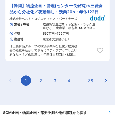
り、企業と共に新しい挑戦を進める環境が整って
沿えるよう経営努力を続けていきたいと考えてい
ター運営体制を強化するため、将来のセンター長
います。 ■企業の魅力・特徴 ◇国内でトップク
【静岡】物流企画・管理(センター長候補)※三菱食
ます。
を担う人材を募集します。 全国約400拠点に及ぶ
ラスのシェアを持つ商用車（トラック/バス）メー
物流ネットワークを活かしつつ、特に各センター
品から分社化／夜勤無し・残業20h・年休122日
カーであり、乗用車や小型トラックの受託生産も
の収益性向上・オペレーション高度化・人材マネ
行っています。幅広いモビリティ産業を支えてい
株式会社ベスト・ロジスティクス・パートナーズ
ジメント強化が重要なテーマとなっています。 入
ます。 ◇海外販売台数が全体の6割以上を占め、
社後はセンター長候補として、まずは現場理解・
業種 / 職種
道路貨物運送業（宅配便・トラック運
約100ヵ国・地域に製品を供給しており、世界中
改善推進から携わり、将来的には1拠点の責任者
送など） 倉庫業・梱包業
,
SCM企画・
の人流・物流を支えています。 ◇業界初のHV商
としてセンター全体の経営を担っていただくこと
物流企画・需要予測 物流管理（ベンダ
用車の発売以来、EVやFCEVなどの電動化に積極
年収
550万円
~
799万円
ー管理・配送管理・受発注管理など）
を期待しています。 ■業務詳細： ・物流センタ
的に取り組んでいます。近年では、自動運転技術
勤務地
東京都文京区小石川
ー全体の運営・管理 ・外部パートナー（倉庫・配
の開発にも力を入れ、物流の変革や社会問題の解
送会社）との折衝・マネジメント ・センター
決に取り組んでいます。 変更の範囲：会社の定め
【三菱食品グループの物流事業が分社化／物流改
KPI（生産性・コスト・品質・納期）の管理・改
る業務
善の経験を活かしてさらにステップアップしたい
善推進 ・収支管理（予算策定・実績管理・損益改
あなたへ！／夜勤無し・年間休日122日・残業平
善施策の立案） ・物流改善施策の企画・実行（業
均20h程度の抜群の働き方】 ■募集背景： 2024
務標準化、DX推進等） ・本社・支社と連携した
年11月、三菱食品株式会社の物流事業分社化によ
中長期の拠点戦略立案 ・センター内メンバーの育
り設立された当社において、全国各地の物流セン
成・評価・マネジメント ※荷役・配送業務は外部
ター運営体制を強化するため、将来のセンター長
パートナーに委託しており、現場作業中心ではな
を担う人材を募集します。 全国約400拠点に及ぶ
く「管理・改善・統括」が主業務です。 ■キャリ
物流ネットワークを活かしつつ、特に各センター
1
2
3
4
...
38
アパス・評価制度： ・JOB型人事制度を導入し、
Previous Page
Next
の収益性向上・オペレーション高度化・人材マネ
年次に関係なく評価される環境が整っています。
ジメント強化が重要なテーマとなっています。 入
・本社・支社での物流戦略立案や提案営業、コン
社後はセンター長候補として、まずは現場理解・
サルティングなどへのキャリア展開も可能です ■
改善推進から携わり、将来的には1拠点の責任者
当社について： 株式会社ベスト・ロジスティク
としてセンター全体の経営を担っていただくこと
ス・パートナーズは、三菱食品株式会社の物流事
を期待しています。 ■業務詳細： ・物流センタ
業を分社化し、2024年11月に設立された新会社
ー全体の運営・管理 ・外部パートナー（倉庫・配
です。全国約400拠点の物流ネットワークを活か
送会社）との折衝・マネジメント ・センター
SCM企画・物流企画・需要予測の他の職種から探す
し、食品流通を中心に高品質な物流サービスを提