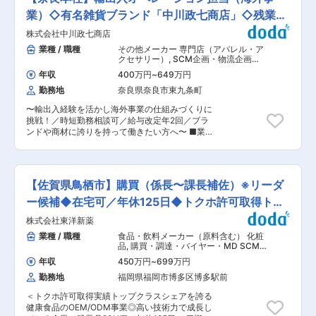
す。 当ポジションの主な業務は、原材料調達部門
を実現化します。 ・明確なコスト低減目標をも
や製造部門と連携し、円滑な納品を進め輸出を行
業）◇有名雑貨ブランド「中川政七商店」◇残業月
ち、詳細なプロジェクトタイムラインのもとで業
うこと、およびそれに不随する課題を改善するこ
務を推進します。 〇職務内容 ・自動車部品商品
10h程
株式会社中川政七商店
とです。 受注・貿易事務に加え、社内サプライチ
バイヤーとして、担当部品のコスト、品質、納期
ェーン管掌を担う部門への変革を目指していま
業種 / 職種
その他メーカー 専門店（アパレル・ア
の要件を満たす持続可能な供給ソリューションを
す。 ■業務内容： 当社のSCM部にてこれまでの
クセサリー）
,
SCM企画・物流企画・
達成のために推進します。 ・ベンチマークのコス
知見を活かし、当該業務に加え、サプライチェー
需要予測 貿易業務（輸出入業務・通関
ト、品質、納期を確保するために、ヨーロッパお
年収
400万円
~
649万円
など）
ン課題の改善などS&OPの推進に中心となって取
よびその他の市場に拠点を置くサプライヤーと交
勤務地
奈良県奈良市東九条町
り組んでいただきます。 ＜具体的な業務内容＞
渉します。 ・既存のサプライヤーの競争力に挑戦
・顧客からの発注書・フォーキャストの受領、生
するために、新しいサプライヤーおよび新しいテ
〜輸出入経験を活かし海外事業の仕組みづくりに
産部門(原材料調達／製造工場)への展開 ・生産状
クノロジーを開拓します。 ・他部門と協力し、コ
挑戦！／時短勤務相談可／給与改定年2回／ブラ
況の進捗確認・調整、顧客への納期回答・調整 ・
スト削減のアイデアを実現化します。 ・明確なコ
ンドや商材に誇りを持って働きたい方へ〜 ■業務
船積み対応(BOOKING、輸出書類作成(IV,PL,各種
スト目標と詳細なプロジェクトタイムラインのも
概要 海外子会社や海外代理店向けの商品流通を支
証明書)) ・顧客からの問い合わせ対応
とに仕事をし、新製品プロジェクトの目標コスト
えるオペレーション担当として、輸出入業務全般
・代金回収確認 ・上記業務におけるサプライチェ
およびタイムラインを達成します。 変更の範囲：
を担当します。安定した海外供給体制の構築を通
ーン課題の改善 ■業務の魅力： サプライチェー
会社の定める業務
じて、同社の海外事業拡大を支える重要な役割で
ンの管掌として社内各部署との連携を深めること
【佐賀県鳥栖市】購買（係長〜課長補佐）※リーダ
す。 ■業務詳細 ・海外子会社、海外代理店向け
で総合的管理能力を培うことができます。また
の受発注業務 ・輸出入に伴う出荷オペレーション
ー候補◆在宅可／年休125日◆トクホ許可取得トッ
日々変化するグローバルな経済環境下に対応する
・在庫状況や各国規制を踏まえた出荷計画の立
ため貿易実務もブラッシュアップすることができ
プ級
株式会社東洋新薬
案、調整 ・社内外関係者との連携による業務改善
ます。 ■組織構成： 管理職含めて合計15名程の
・物流オペレーションの最適化推進 ※オンライ
業種 / 職種
食品・飲料メーカー（原料含む） 化粧
メンバーで構成、うち4名が当担当。 ■当社の特
ン・必要に応じ出張を組み合わせて業務に取り組
品
,
購買・調達・バイヤー・MD SCM
徴： （１）容器と中身（処方）の同時開発 化粧
んでいただきます。 将来的には海外拠点の設立の
企画・物流企画・需要予測
品の中身と容器を自社で同時に開発できる点が強
年収
450万円
~
699万円
可能性もありますが、まだ現時点では具体的な計
みです。これにより品質の安定と短納期での納品
勤務地
福岡県福岡市博多区博多駅前
画はありません。 ■業務のやりがい ・「日本の
が可能です。また世界最高水準の品質を維持して
工芸」を世界へ届ける挑戦 ロンドンでの1年間の
おり、国内外の大手ブランドのお客様からも信頼
＜トクホ許可取得実績トップクラスシェアを誇る
POPUP成功に続き、今後世界各地への展開を加
を獲得しております。 （２）独自の容器設計で
健康食品のOEM/ODM事業◎高い技術力で成長し
速させる非常にエキサイティングなフェーズで