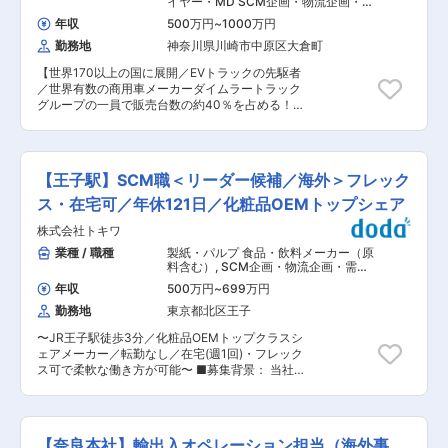
イヤー・MD SCM企画・物流企画・需
わせて全体プランニングを戦略立案・実行出来る
ャスト、製品生産計画の作成および連携 ・各シー
要予測
環境にあります。物流スペシャリストとして、一
年収
500万円
~
1000万円
ズンのオペレーション振り返りのサマリ、分析の
気通貫した物流フローを経験が出来るポジション
勤務地
神奈川県川崎市中原区大倉町
とりまとめおよび他部署への連携 ・グローバルサ
です。 変更の範囲：会社の定める業務
プライプランニングチームとのプランニング業務
【世界170以上の国に展開／EVトラックの先駆者
における連携 ・新たな供給施策に向けた立案・実
／世界有数の商用車メーカーダイムラートラック
行 ◇購買業務 ・マニュアルに基づき、複数シス
グループの一員で販売台数の約40％を占める！／
テムを使っての発注業務 ・発注に関する海外工場
フレックス制】 ■同社について： 三菱ふそうト
とのコミュニケーション ・発注書に関する他部署
ラック・バス株式会社は、商用車の開発・製造・
との連携 ・マニュアルに基づき、複数システムを
販売を行うグローバル企業で、電気トラック
使っての支払処理 ■該当ポジションの魅力やキャ
「eCanter」など環境対応車に注力しています。
リアパス： ◇ドームは自社で企画、開発、生産管
【王子駅】SCM職＜リーダー候補／海外＞フレック
世界170以上の国と地域に製品を展開し、高い品
理の機能を持ち、一気通貫でモノづくりを担って
質と技術力を誇ります。ダイムラートラックグル
ス・在宅可／年休121日／化粧品OEMトップシェア
いるため、モノづくりに対する幅広い知見を得な
ープの一員として、グローバルなネットワークと
がら、アスリートのサポートに携われるポジショ
株式会社トキワ
先進技術を活かし、2026年には日野自動車との
ンです。 ◇また、届け先である倉庫もドームグル
統合による新会社設立を予定。持続可能な社会へ
業種 / 職種
製紙・パルプ 食品・飲料メーカー（原
ープの運営のため、現場までしっかり把握したう
の貢献と次世代モビリティの実現に向け、事業投
料含む）
,
SCM企画・物流企画・需要
えで、全体最適の視点を得ながら成長を目指して
資と技術革新を推進しています。 ■職務概要 ダ
予測 貿易業務（輸出入業務・通関な
いける、チャレンジングな環境があると思いま
年収
500万円
~
699万円
ど）
イムラートラックからの独立に伴い、新たに購買
す。 ◇さらに、顧客の購買行動の変化に応じて、
勤務地
東京都北区王子
メンバーを募集します。 現在はダイムラートラッ
常に変化が求められるサプライチェーンにおい
クの傘下であり、ダイムラーからの購買調達をし
て、全社規模での戦略構築や、課題解決などを考
〜JR王子駅徒歩3分／化粧品OEMトップクラスシ
ていますが、独立に伴ってダイムラーと重複して
える機会も多くあるため、ご自身のさらなる成長
ェアメーカー／転勤なし／在宅(週1回)・フレック
いる部品においては、ダイムラーから調達をして
には最適なポジションだと思います。 ◇さらなる
ス可で柔軟な働き方が可能〜 ■募集背景： 当社
いきます。 ■魅力 ・主に日本国外のサプライヤ
成長に向け、メンバーと共に成長していける環境
は化粧品のOEMメーカーとして、主に大手外資化
ーとやり取りします。 ・中国、韓国、インド、台
があり、非常にチャレンジングなポジションで
粧品メーカーや各国現地ブランド（北米、欧州、
湾などの新興市場で新規サプライヤーを開拓し、
す。 変更の範囲：会社の定める業務
韓国、香港、台湾他）を顧客としています。当社
既存のサプライヤーの競争力に挑戦します。 ・他
の国内自社工場で製造後、直輸出を行っておりま
部門の人々と協力して作業し、私たちのアイデア
【奈良本社】輸出入オペレーション担当（海外事