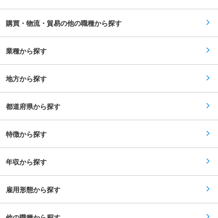
KPI（生産性・コスト・品質・納期）の管理・改
供してきました これまでグループ内物流を主軸と
善推進 ・収支管理（予算策定・実績管理・損益改
してきましたが、今後は外販事業にも積極的に取
善施策の立案） ・物流改善施策の企画・実行（業
り組み、他社への物流支援やコンサルティングを
購買・物流・貿易の他の職種から探す
務標準化、DX推進等） ・本社・支社と連携した
通じて事業領域の拡大を目指しています。安定し
中長期の拠点戦略立案 ・センター内メンバーの育
た事業基盤と革新性を兼ね備え、持続可能な社会
成・評価・マネジメント ※荷役・配送業務は外部
の実現に向けた新しい物流モデルの構築に挑戦す
パートナーに委託しており、現場作業中心ではな
業種から探す
る企業です 変更の範囲：会社の定める業務
く「管理・改善・統括」が主業務です。 ■キャリ
アパス・評価制度： ・JOB型人事制度を導入し、
年次に関係なく評価される環境が整っています。
地方から探す
・本社・支社での物流戦略立案や提案営業、コン
サルティングなどへのキャリア展開も可能です ■
当社について： 株式会社ベスト・ロジスティク
ス・パートナーズは、三菱食品株式会社の物流事
都道府県から探す
業を分社化し、2024年11月に設立された新会社
です。全国約400拠点の物流ネットワークを活か
し、食品流通を中心に高品質な物流サービスを提
特徴から探す
供してきました これまでグループ内物流を主軸と
してきましたが、今後は外販事業にも積極的に取
り組み、他社への物流支援やコンサルティングを
通じて事業領域の拡大を目指しています。安定し
年収から探す
た事業基盤と革新性を兼ね備え、持続可能な社会
の実現に向けた新しい物流モデルの構築に挑戦す
る企業です 変更の範囲：会社の定める業務
雇用形態から探す
他の職種から探す