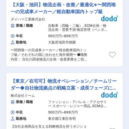
応も行っております。 ・貿易・関税に関する各種
式会社(勤務地：東京都多摩市鶴牧2-11-2） 変更
【大阪・池田】物流企画・改善／最適化※〜関西唯
申請業務 ・製品輸出に必要な各種証明書の取得・
の範囲：会社の定める業務
手配業務 ・現地法人およびPOG（海外拠点（現
一の完成車メーカー／軽自動車国内トップ級
地法人））との連携・調整業務（主にメール／書
ダイハツ工業株式会社
類ベース） ・在庫管理/在庫調達（海外への輸出
の際の製品のロット管理） ＜具体的な職務詳細＞
業種 / 職種
自動車（四輪・二輪）
,
SCM企画・物
■輸出業務 海外展開国からオーダーを受け、ロッ
流企画・需要予測 物流管理（ベンダー
ト条件を含めて国内倉庫在庫を確認の上、フォワ
管理・配送管理・受発注管理など）
年収
500万円
~
899万円
ーダー手配や輸出書類作成 、港・空港までの輸送
勤務地
大阪府池田市桃園
手配など輸出業務を担っていただきます。 Sales
contract、INVOICEやパッキングリスト等の他、
〜関西唯一の完成車メーカー／軽自動車国内トッ
輸出する国によっては原産地証明やCOA等手配が
プ級／それぞれの国に合わせた海外展開〜 ■職務
必要な書類があります。 ■ 在庫調達管理業務 委
内容： 当社の調達物流の企画・改善業務をご担当
託製造メーカーから商品を調達するにはリードタ
いただきます。部品メーカー様から自社生産工場
イムが数か月必要のため、事前に各国から必要数
までの部品物流における輸送ルートや物流拠点の
を入手して海外全体の需要を予測し、国内調達部
改善提案を通じて、サプライチェーン全体の最適
署へ発注を行います。 国内倉庫への納入＆輸出で
化・効率化を実現する重要な役割を担います。 ■
変動する在庫数量を管理します。 ■業務の特徴
【東京／在宅可】物流オペレーション／チームリー
職務内容詳細： ・調達物流改革の企画立案、切替
・取扱書類は日本語中心ですが、現地とのやりと
準備、立上げ ・物流計画の立案および輸送ルート
ダー◆自社物流拠点の戦略立案・成長フェーズに参
りは英語を使用したメールでのやりとりを行って
の最適化や改善 ・部品メーカー様の出荷場や輸送
おります。 ・社内外関係者と連携しながら、正確
画
株式会社ドーム
会社様の物流拠点におけるレイアウトおよびオペ
性・スピードを求められるポジションです。 【ポ
レーションの改善 ・物流の効率向上や環境負荷の
業種 / 職種
ファッション・アパレル・アクセサリ
ジションの魅力】 ■ 海外戦略の策定にかかわる
低減を目指した業務効率化の推進 ■部署の役割：
ー スポーツ・レジャー用品
,
SCM企
ことができます →新製品など、海外に出す化粧品
調達物流改革を通じて、国内部品物流の効率化と
画・物流企画・需要予測 物流管理（ベ
の選定を行うことができます。（他部署との連携
年収
500万円
~
899万円
ンダー管理・配送管理・受発注管理な
持続可能な物流の構築を推進する重要な役割を担
をしながら、どの商品を海外に輸出するかを選ぶ
ど）
勤務地
東京都江東区有明
います。社会的課題である輸送業界の需給バラン
ことも可能です） ※内部材料の輸出可否等は他部
スやカーボンニュートラルの実現に向け、部品メ
署で確認をしています。 ■ POLAブランドの商品
【自社企画商品を支える戦略物流を担うポジショ
ーカー様から自社生産工場への部品物流の最適