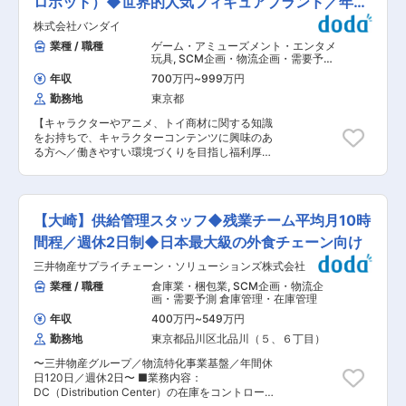
ロボット）◆世界的人気フィギュアブランド／年休
います。 ・グローバル管理課ではグローバル生産
対象になります。その場合引っ越し手当について
ツ正確に業務を進めながら、周囲と連携して働け
拠点のISP（在庫・販売・生産）情報を集計・管
125日
も当社にて負担いたします。 変更の範囲：会社の
株式会社バンダイ
る方を歓迎します！ ■詳細な業務内容： ご経験
理・分析し課題の見える化及び課題解決に向けた
定める業務
やスキルに応じて、下記業務をお任せします。 ・
業種 / 職種
ゲーム・アミューズメント・エンタメ
進捗管理を行う事がミッションとなります。 ■職
商品の受け取り ・検品・保管、梱包 ・出荷作業
玩具
,
SCM企画・物流企画・需要予測
場の雰囲気： 明るく常に将来への活動について、
・在庫データの入力・管理 ※上記以外にも、返品
物流管理（ベンダー管理・配送管理・
議論する雰囲気。グローバル管理課は、2025年4
年収
700万円
~
999万円
受発注管理など）
対応や棚卸、配送業者との調整、国内外への配送
月に新たに立ち上がった組織です。国内外の各拠
勤務地
東京都
手配なども行います。 ■働き方： ・平均残業は
点と連携しながら、メンバー同士で相談し合い、
月10時間程度 ・企業起因の転勤なし ・土日祝完
新しい仕組みや働き方を共に形づくっています。
【キャラクターやアニメ、トイ商材に関する知識
全休み ■配属先について： マネージャーが2名
また、体制整備の一環として、郡山を主な拠点と
をお持ちで、キャラクターコンテンツに興味のあ
（購買側、ロジスティックス側で1名ずつ）、ロ
しつつ、営業部門との協働をさらに強化するた
る方へ／働きやすい環境づくりを目指し福利厚生
ジスティックス側のメンバーが1名の計3名が在
め、東京オフィス（虎ノ門）の設置も進めていま
も充実／年間総商品化点数約2万4,900点、海外
籍。コミュニケーションの取りやすい、風通しの
す。部署の枠を超えて協力し、より良いチームワ
へも積極展開中】 ※本ポジションは株式会社
良い組織風土です。 ■入社後の流れ： ご本人の
ークを築いていける方をお迎えしたいと考えてい
BANDAI SPIRITSへの在籍出向です。 ■業務内
ご経験やスキルに応じて業務をお任せしながら、
ます。 ■キャリアパス： 国内・海外拠点（郡
容： 世界中のファンに向けてロボットやアニメ・
徐々にOJT形式で幅を拡げていただきます。ま
【大崎】供給管理スタッフ◆残業チーム平均月10時
山・虎ノ門・広州・蘇州・台湾・アユタヤ）メン
特撮フィギュアを展開する、完成品フィギュアの
た、少数組織ですので、自ら手を挙げることで
バーとの交流を通じてより広い範囲と視点で最適
ハイターゲット向けブランド「TAMASHII
間程／週休2日制◆日本最大級の外食チェーン向け
様々な事に携わることが可能です！ 【シネロン・
な方法を提案・遂行できる人財に成長することが
NATIONS（魂ネイションズ）」において、生産
キャンデラについて】 医療・美容向けレーザー機
三井物産サプライチェーン・ソリューションズ株式会社
できます。 変更の範囲：会社の定める業務
工場への発注業務をご担当いただきます。 ■業務
器を中心に扱う米国「Candela Corporation」の
詳細： ・全世界向け商品の入出荷管理 ・生産状
業種 / 職種
倉庫業・梱包業
,
SCM企画・物流企
日本法人です。脱毛レーザー、皮膚科・美容外科
況およびプロモーションと連携した受注スケジュ
画・需要予測 倉庫管理・在庫管理
向けの治療用レーザー、紫外線治療器など、美容
ール管理 ・プロモーションと連携した商品発売日
医療分野で世界的に有名な機器を取り扱っていま
年収
400万円
~
549万円
の管理 ■配属事業部について： BANDAI SPIRITS
す。世界100ヵ国以上で事業展開をし、日本国内
勤務地
東京都品川区北品川（５、６丁目）
コレクターズ事業部への配属となります。 コレク
でも大手クリニック等で幅広く導入されていま
ターズ事業部は、大人向けコレクターズ商品の統
す。 変更の範囲：会社の定める業務
〜三井物産グループ／物流特化事業基盤／年間休
一ブランド「TAMASHII NATIONS（魂ネイショ
日120日／週休2日〜 ■業務内容：
ンズ）」のもと、「超合金」「S.H.Figuarts」な
DC（Distribution Center）の在庫をコントロール
どのフィギュアやロボットを中心に、高品質な商