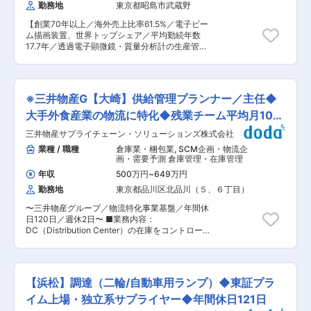
笑顔につながっていることを実感できる仕事で
勤務地
東京都昭島市武蔵野
の立案・実施をお任せします。（主にバン・ウィ
す。 データドリブンな意思決定と物流機能の融合
ング・平ボディーを担当予定） ■業務詳細： ・
にご興味をお持ちの方のご紹介を心よりお待ちし
【創業70年以上／海外売上比率61.5%／電子ビー
毎年の価格交渉をリードし、最適な価格契約とな
ております。 変更の範囲：会社の定める業務
ム描画装置、世界トップシェア／平均勤続年数
るよう、低減活動を実行 ・担当する架装種のマー
17.7年／透過電子顕微鏡・質量分析計の生産管理
ケット情報の調査。 ・上記結果からの課題特定、
／将来的なチームリーダー候補を求めるポジショ
対策の立案・実行 ・SC(Sales Center)や架装メー
ン】 ◆職務概要 製品を生産するための部材の入
カーとの協議し、本社で設定する完成車のコスト
出庫および配送業務及び倉庫管理業務をお任せし
低減含めた最適化提案 ・本社及びSCにおける架
ます。 具体的には、取引先から輸送されてきた部
装物の受発注プロセス調査（法令および社内規定
※三井物産G【大崎】供給管理プランナー／主任◆
材を当社の倉庫にて保管し、入出庫および配送業
に準じ実施） ・問題やリスク発生時の対策案の検
務を行います。また、これらの業務を外部業者へ
大手外食産業の物流に特化◆残業チーム平均月10時
討、ロードマップ策定。 ■部門について： 原材
委託する場合には、業務委託先の管理も行ってい
料・プレス部品・架装購買部ではトラック・バス
間程
三井物産サプライチェーン・ソリューションズ株式会社
ただきます。 当社は複数の生産拠点を有している
の生産に必要な部品・部材の購買業務を行ってお
ため、距離や効率性を考慮し、どの拠点に何を預
業種 / 職種
倉庫業・梱包業
,
SCM企画・物流企
り、主な業務として取引先の選定、価格の交渉、
けるべきかを戦略的に判断し、物流戦略を立案す
画・需要予測 倉庫管理・在庫管理
各種購買契約の締結を担っています。 中長期的な
ることが求められます。これにより、円滑な生産
ビジョンを基に持って購買活動を行うことで品
年収
500万円
~
649万円
活動を支えるとともに、最適な在庫管理と配送体
質・供給・価格の全ての面で競争力を持ち合わせ
勤務地
東京都品川区北品川（５、６丁目）
制を実現することを目指します。 フォークリフト
たパートナーを選定出来るよう努めています。 取
や4tトラックの免許をお持ちの方は部材の配送(倉
引先は国内のみでなく、海外の取引先も多数ある
〜三井物産グループ／物流特化事業基盤／年間休
庫内/倉庫間)を行うことがあるためご活用いただ
為、語学力を活かしていただける環境です。 変更
日120日／週休2日〜 ■業務内容：
けます。 ◆職務詳細 ・物流戦略の企画立案 ・生
の範囲：会社の定める業務
DC（Distribution Center）の在庫をコントロール
産部材の入出庫管理及び倉庫、業務委託先の管理
して、全国に約3,000店舗ある日本最大級のフー
業務 ・出庫部材の仕分・取り揃え・配送業務 ・
ドサービスチェーンの店舗にFood＆Paper（食べ
棚卸業務 ◆ポジションの特徴 ・各生産拠点構想
られない資材）を切らさず供給するチームです。
に基づく各工場のリニューアル、および生産増に
賞味期限内に在庫を消化させる仕事になります。
対応する、製品生産部材の物流戦略を企画立案す
【浜松】調達（二輪/自動車用ランプ）◆東証プラ
DC（Distribution Center）は全国に14か所あ
る事ができます。 ・社内外の色々な方との関りが
り、DC毎に担当者が決まっています。 ■主な職
イム上場・独立系サプライヤー◆年間休日121日
ある業務なので、コミュニケーション能力や柔軟
務内容： ・業務手順に基づいた需給業務の遂行