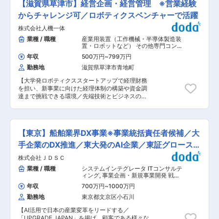
援も行います - 業界課題につながるイシューの探
【滋賀県草津市】経営企画・経営管理 ※営業経験
から支えています。 変更の範囲：会社の定める業
コンサルティングや支援企画の提案を行う仕事で
索をはじめ、「業界課題を解決する新しい価値の
務
す。 企業とNPO法人・民間をつなぐ非常にやり
からチャレンジ可／ロボティクスベンチャーで活躍
開発」にも取り組みます。 ■企業の特徴： ・
がいのある魅力的な業務であり、企画力や提案力
「約12万社の顧客基盤、約88万社・約277万人の
株式会社人機一体
を活かすことができます。 ■職務詳細： ご経験
データ基盤」を活用して、新しい事業づくりをは
に合わせて下記いずれかの業務をお任せします。
業種 / 職種
産業用装置（工作機械・半導体製造装
じめやすい。「グリーンサイト」という圧倒的に
参画するプロジェクトのフェーズにより業務内容
置・ロボットなど） その他専門コンサ
強いプロダクトがあるおかげで顧客が待っている
は変動します。 ・地域の自治体や事業者、NPO
ルティング
,
経理（財務会計） 財務 経
状態でのビジネス開発が可能です。 ・建設業界の
年収
500万円
~
799万円
営企画 事業企画・新規事業開発
へのヒアリングによる課題やニーズの把握 ・民間
特有の「重層下請け構造」により、ネットワーク
勤務地
滋賀県草津市青地町
企業や行政等支援企画の立案、提案 ・必要なリソ
効果が効きやすく「Winner takes all」な事業モ
ースの調達、スケジュール作成、管理 ・プロジェ
デルに向き合うことができます。 ・課題の発見か
【大学発ロボティクススタートアップで経理財務
クトにおける広報活動、認知活動（イベントや
ら価値の開発、グロースという経験を積むことで
を担い、新事業に向けた経理体制の構築や資金調
SNS投稿、メディア露出等） ・各フィールドワー
「事業人材」としてのキャリアを蓄積できます。
達まで挑戦できる環境／先端技術とビジネスの橋
ク、ステークホルダーの折衝業務、会議運営 ・事
・AIやデータサイエンス、ビジネスデザインに強
渡し役】 ■業務概要 当社の経理財務担当とし
業で構築した仕組みを現地に実装し、またその仕
みを持つグループの参画により、さらに事業シナ
て、代表や戦略部門と密接に連携し、スタートア
組みをモデル化 ・上記運営における予算策定、管
ジーが生まれやすい環境であること共に、創業フ
ップの成長フェーズにおける会計・経理の最前線
理 当社の特徴としては、予算組みの時期に次年度
ェーズだからこそ自由度高く活用が可能です。 変
でご活躍いただきます。 財務畑の管理部門長の
に向けた提案を各省庁に行います。 またSDGｓ
【東京】船舶業界DX事業※事業統括責任者候補／大
更の範囲：会社の定める業務
他、財務顧問（公認会計士）、税務顧問（税理
やCSR、企業版ふるさと納税等の社会的注目から
士）のサポートもあるため、未経験分野にも前の
手企業のDX推進／東大発のAI企業／東証グロース上
民間企業からも社会貢献に向けたソリューション
めりに挑戦いただきたいです。 ■業務詳細 ・事
提案の相談もあります。 当社の介在により社会、
場
株式会社ＪＤＳＣ
業会社やCVC、VCからのエクイティ調達（IR資
企業への新しい価値提供の可能性が広がっていま
料作成、投資家対応、条件交渉補助） ・国や地方
業種 / 職種
システムインテグレータ ITコンサルテ
す。 ■取組み事業テーマ： 復興・防災、こども
公共団体の補助金・助成金の調査、申請、管理 ・
ィング
,
事業企画・新規事業開発 戦
貧困・里親里子、観光振興、人材支援、スポーツ
金融機関との融資などデット調達の交渉・実行 ・
略・経営コンサルタント
×社会課題、難民支援等 ■組織構成： プロジェク
年収
700万円
~
1000万円
資金繰り管理とキャッシュフロー計画の策定・更
トはは4〜5名ずつ（MGR1名＋メンバー3〜4
勤務地
東京都文京区小石川
新 ・経営者や関連部門と連携した資金調達戦略の
名）のチームで構成されており、30代を中心に活
立案・実行 ・株主総会や取締役会の事務局 ・月
躍頂いています。 企画やコンサルティング、予算
【AI活用で日本の産業変革をリードする／
次・年次決算など経理業務のサポート ・新規事業
管理等幅広い分野で活躍頂く機会があります。 ■
「UPGRADE JAPAN」を掲げ、顧客である様々な