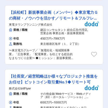
ビスとなっております。 ※エクサウィザーズの完
え、ここ数年で、WAON POINTの導入が拡大し、
枢”から支える役割 営業のように「前線」ではな
全子会社である新設会社、Exa Enterprise AIへの
さらにリテールメディア事業部門の立ち上げな
く、事業を動かす“司令塔”の役割。 事業の成長に
出向となります ※福利厚生などの就労条件は、エ
ど、業容拡大により、事業別の業績管理やコスト
深く関われるため、事業の成長をダイレクトに感
【浜松町】新規事業企画（メンバー）◆東京電力Ｇ
クサウィザーズと同内容が適用されます 変更の範
コントロールの必要性が増しています。 そのた
じられます。 ◇地域農業を支える重要なポジショ
囲：会社の定める業務
め、当社の経営管理部においてのマネージャー候
の商材・ノウハウを活かす／リモート＆フルフレッ
ン 携わる車は、農家の作業効率を上げる、農家の
補として、投資コスト・人件費・販促費などの採
仕事を支援する重要な存在です。地域の仕事や産
クス／
東電タウンプランニング株式会社
算管理を強化する体制づくりの実現に向け、経営
業を支える実感があるのが特徴です。 ■教育体
を支える管理会計を担う人材を募集いたします。
業種 / 職種
建設コンサルタント 総合広告代理店
,
制： まずは同じ部署の担当者にレクチャーを受け
【業務詳細】 ・中期・長期経営計画および年度・
営業企画 事業企画・新規事業開発
ながら、基本的な業務の流れを習得いただきま
月次予算の策定 ・予算に対する実績進捗の確認お
す。業務に慣れてきたら、ご自身でアクションプ
年収
450万円
~
799万円
よび乖離や異常値の検知・経営層へのアラート発
ランを立てて行動をいただきたいと考えていま
勤務地
東京都港区海岸（１、２丁目）
信 ・事業単位の業績管理と予算執行のサポート
す。 ■当社の製品について： 農業は人々の生活
・全社のコストコントロールおよび投資・販促費
に欠かせない産業であり、農機具もまた安定した
〜東京電力グループ／「無電柱化・地域開発事
の採算性のチェック ・各事業部との定期的な打ち
ニーズがある製品です。 稲作や果樹栽培など幅広
業」「広告事業」「配電事業」を柱とする総合的
合わせ ・必要に応じて各事業部の会議へ参加
い農業現場で使われる当社の農機は、地域に根ざ
なまちづくり企業〜 ■ミッション： 新規事業開
【働き方の魅力】 ・在宅週2回以上可能なためワ
した農業を支える“生活インフラ”として欠かせな
発チームのメンバーとして、新規事業の企画・立
ークライフバランスを整えられる ・コアタイムが
い存在です。 季節ごとのメンテナンスや買い替え
案・事業化に携わっていただきます。「新たな発
ないためプライベートの事情に合わせて柔軟な働
需要もあり、景気に左右されにくい安定性が特長
想、自由な着想による広い範囲のアイディア」と
き方が実現可能 ・入社1年後には時短勤務も申請
です。 変更の範囲：会社の定める業務
「事業化に向けた強い意志」を持って取り組める
できる制度があり、ワーキングマザーも多数所属
【社長室／経営戦略ほか様々なプロジェクト推進を
方を募集します。 ■業務内容： ・新規事業案出
しています。 ・有給は入社後半年で10日付与さ
し、案の具体化検討（ビジネスプラン策定・ニー
お任せ】ビットコイン取引量No.1◆リモート可
れ,有給休暇以外にも長期休暇制度がありご自身の
ズ調査・売上規模検討） ・具体化した案件の立ち
好きなタイミングで取得いただけます。 ・転勤無
株式会社bitFlyer
上げ（事業案の深堀、PoC、事業化） ■フォロー
しで腰を据えて働くことが可能です。 【当社につ
体制： チームで協働し業務を進めていきますの
業種 / 職種
その他金融 Webサービス・Webメディ
いて】 『グループのマーケティングを進化さ
で、安心して業務に集中できる環境です。 ■働き
ア（EC・ポータル・ソーシャル）
,
事
せ』、『イノベーションを起こす』ことをミッシ
方 フレックス制度とリモートワーク整備を行って
業統括マネジャー 経営企画 事業企画・
ョンに、グループの機能会社から、事業会社へと
年収
600万円
~
1000万円
新規事業開発
いるため柔軟な働き方が可能な職場となっており
進化し、事業拡大を狙う『成長フェーズ』にある
勤務地
東京都港区赤坂ミッドタウン・タワー