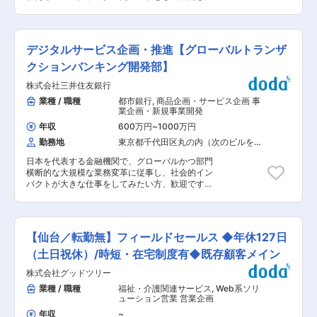
材サービス「ハタラクティブ」「career ticket」
いただきます。 ◎全社横断のRevenue &
／その他新規事業 ■当ポジションの魅力： ・1人
Business オペレーション ・営業・オンボード・
1サービス担当するため、サービス全体のプロモ
SCM・ユーザーサポート・経理・法務・リスク等
ーション戦略の立案から実行まで一貫して関わる
の多岐にわたる部署を横断したプロセス設計 ・事
ことができる ・事業課題に紐づいたクリエイティ
デジタルサービス企画・推進【グローバルトランザ
業拡大に伴い発生する組織間の摩擦やボトルネッ
ブ企画やディレクションまで幅広く携わることが
クの特定と、先回りした解消 ◎部門・事業部間の
クションバンキング開発部】
できる ・数億円／月ほどの運用責任を任されるた
連結と実行支援（ハブ機能） ・ビジネス本部 ×
め施策の幅が広い（サイト改善やSNS、動画広
株式会社三井住友銀行
プロダクト本部の橋渡し : 各Product PdMや
告、WEB広告はほぼ触ることが可能） ・インハ
Payment事業部と連携し、現場のインサイトを構
業種 / 職種
都市銀行
,
商品企画・サービス企画 事
ウスなので他職種との関わりも多く、クリエイテ
造化してプロダクト部門へフィードバック。優先
業企画・新規事業開発
ィブ作成やブランディング、CRMなど広告運用＋
順位付けやロードマップ策定を支援 ・バックオフ
αのスキルを身につけていくことができる ・自社
年収
600万円
~
1000万円
ィス × フロントサイドの最適化 ：経理・法務・
データを使った広告運用ができるので、深いレベ
勤務地
東京都千代田区丸の内（次のビルを除
リスク部門と連携し、スケーラビリティを担保し
ルでデータをみて施策、戦略立てができる ・積極
く）
た契約フローや支払いフロー、ガバナンス体制の
的に新しいプロモーション施策を取り入れてお
日本を代表する金融機関で、グローバルかつ部門
構築 ・戦略の実行伴走 : 設計したプロセスを現場
り、事例がなくてもチャレンジしていける環境
横断的な大規模な業務変革に従事し、社会的イン
へ定着させ、PDCAが回るまで責任を持って実行
（A360を用いたROAS改善、アトリビューション
パクトが大きな仕事をしてみたい方、歓迎です。
を支援 ◎Salesforceを基盤としたデータマネジメ
分析、動画広告による認知拡大など） ■キャリア
銀行業務経験は不問です。自ら主体的に学ぶ意欲
ント 複雑なビジネス要件を統合したオブジェクト
パス： 事業軸と機能軸によるマトリクス型組織の
のある方であれば、十分キャッチアップ可能です
設計、レポート・ダッシュボードによる経営指標
ため、「機能軸として専門性を突き詰めるキャリ
し、技術研修や資格取得支援、キャリアアップを
の可視化と経営の意思決定支援 ◎スケーラビリテ
ア」と「事業軸として事業成長にコミットするキ
後押しする制度もございます。 20代後半〜30代
ィの構築 属人性を排除した標準化プロセスの実
【仙台／転勤無】フィールドセールス ◆年休127日
ャリア」を選べます。 変更の範囲：会社の定める
前半が中心の若い組織で、若手・中堅メンバの裁
装、および将来の組織規模に耐えうるオペレーシ
業務
量が大きくい職場です。 法人向け決済・トランザ
（土日祝休）/時短・在宅制度有◆既存顧客メイン
ョンOSの構築 ◎パートナーマネジメントと統制:
クションバンキング領域における部門横断的な大
非加盟店パートナーシップの構築・運用 ・事業拡
株式会社グッドツリー
規模な業務変革をリード、全体を整理・管理し、
大の鍵となる非加盟店とのパートナーシップ契約
関係者を巻き込みながら推進していただきます。
業種 / 職種
福祉・介護関連サービス
,
Web系ソリ
および運用フローの設計・統制。 ・アライアンス
【具体的な業務内容】 ・業務計画策定、新規ビジ
ューション営業 営業企画
に伴うリスク管理、契約実務、およびパートナー
ネス企画、組織体制整備・改編対応 ・経営層・マ
経由の収益最大化に向けたオペレーション支援。
年収
~