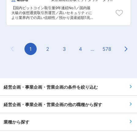
ます。実際に入社後の定着率が高く、平均勤続年
企業です。 変更の範囲：会社の定める業務
（地階・階層不明）
数は19.7年と長期的にキャリア築きやすい環境が
【国内ビットコイン取引量9年連続No.1／国内最
あります。 ■当社の魅力： 【東京電力グループ
大級の仮想通貨取引所運営／高いセキュリティに
／様々な事業を展開】 東京電力グループの一員と
より業界内での高い信頼性／預かり資産総額1兆
して、「無電柱化・地域開発事業」「広告事業」
3000億円突破・業界内での高いシェア／法人向
「配電事業」を柱にあなたの街を支えています。
けにもサービス展開中／暗号資産交換業・ブロッ
各事業で培った技術・ノウハウの活用とシナジー
クチェーン事業・カストディ事業など多事業展開
の発揮によって、サービスの付加価値を高めると
中】 ■業務内容： CEO/創業者の側近として、そ
ともに、地域社会やお客さまのニーズを敏感に感
の時々で重要度の高い課題をお任せします。以下
じ取り、それに応える新しいサービスにも挑戦し
は一案です ・経営戦略、事業計画の策定 ・コー
1
2
3
4
...
578
ております。具体的には、電柱を活用した急速充
Previous Page
Next
ポレートアクション（資本政策、IPO、M&Aを含
電器設置サービス、全国電柱位置情報データ
む）に係る業務 ・経営会議/取締役会向け資料作
（TEPCO Digital Map（東電PGエリア））の提
成および各会議体の運営 ・プロジェクトの組成と
供、再生可能エネルギー自営線設計などです。
推進 法規制対応、業務改善、コスト改善、その
他重要案件 ・CEOの社内外の業務支援（例：社外
での講演活動の支援、部署横断で必要となる臨時
議論のファシリテーションなど） ■国内ビットコ
イン取引量9年連続No.1： 国内暗号資産交換業者
経営企画・事業企画・営業企画の条件を絞り込む
における2016年〜2024年の差金決済および先物
取引を含んだ年間出来高。（日本暗号資産等取引
業協会が公表する統計情報および国内暗号資産交
経営企画・事業企画・営業企画の他の職種から探す
換業者各社が公表する取引データに基づき当社に
て集計。日本暗号資産等取引業協会の統計情報に
ついては2018年以降分を参照） 変更の範囲：会
社の定める業務
業種から探す