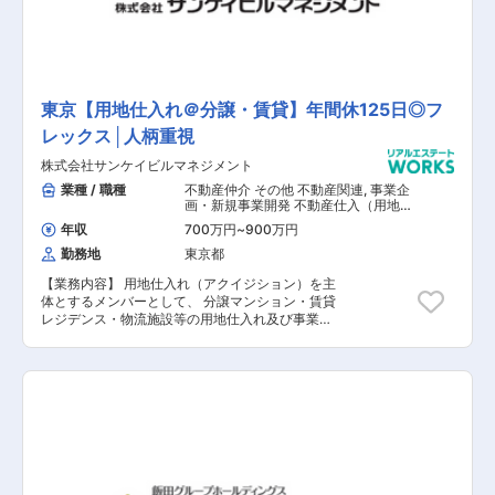
業務（巡回清掃業者手配、法令点検等）、 取引業
課題解決などにも向き合っていただきます。 【具
者の管理業務（依頼、発注、支払、評価、指導
体的な業務内容】 ■マーケット/顧客データ分析
等）、 新築物件の検査等 （雇入れ直後）上記記
に基づいたセグメントの検討・設計 ■何百~何千
載内容 （変更の範囲）会社の定める業務 ■出向
とある、家具・インテリアブランドの情報パター
先 配属先：株式会社シノケンファシリティーズ ※
ン化、DB設計 ■最小コストで、最大量の情報を
株式会社シノケングループで雇用、株式会社シノ
登録・管理し続けるための業務オペレーションの
ケンファシリティーズに在籍出向となります。 ■
東京【用地仕入れ＠分譲・賃貸】年間休125日◎フ
仕組み化、人員マネジメント ■戦略にもとづく、
確実にスキルアップを目指せる幅広い業務 今回、
レックス│人柄重視
KPIモニタリング、改善の検討・推進 ■関連部門
現場の中心メンバーとして活躍いただける方を募
（全社）、経営層を巻き込んだプロジェクト推進
集しております。名古屋拠点は、年々管理戸数も
株式会社サンケイビルマネジメント
【担当者コメント】 私たちは、よいものを長く使
増加しており、活気にあふれ、勢いのある拠点で
い、循環する社会を実現させるため、よいものと
業種 / 職種
不動産仲介 その他 不動産関連
,
事業企
す。シノケングループは実力主義の会社となりま
社会をつなぐプラットフォームとなることを目指
画・新規事業開発 不動産仕入（用地・
すので、実績をあげていただくことが前提です
一棟・区分）
しています。 これまで日本初の家具のサブスク
年収
700万円
~
900万円
が、キャリアアップを目指せる環境が整っていま
「subsclife」（2018年3月開始）をはじめとした
す。入社年次や年齢は関係ありませんので、ぜひ
勤務地
東京都
サービスを展開し、東洋経済すごいベンチャー
将来的にはメンバーを引っ張っていただき、その
100に選出、 日本サブスク大賞でブロンズ賞を受
先にチャレンジして欲しいと思っています。
【業務内容】 用地仕入れ（アクイジション）を主
賞、2020年9月、2022年3月に大型資金調達を実
体とするメンバーとして、 分譲マンション・賃貸
施するなど、 多くの方から私たちの目指す世界観
レジデンス・物流施設等の用地仕入れ及び事業企
に共感いただきました。 今後もユーザーとパート
画業務をお願いします。 具体的には、用地情報収
ナーの双方に便益をもたらす三方良しな事業を展
集・調査・選定のほか、開発物件の方針策定、 マ
開し、インテリア業界に革命を起こしていきま
ーケティング戦略の策定などを行います。 【具体
す。 国内初の“家具のサブスクリプションサービ
的な業務内容】 ■分譲マンション・賃貸レジデン
ス”である『subsclife』をはじめとして、現在は3
ス・物流施設等の用地仕入れ及び事業企画業務 ■
つの事業を展開しています。 また、インテリア業
用地情報収集・調査・選定 ■開発物件の方針策
界に革命を起こすプラットフォーム企業として、
定、マーケティング戦略の策定 【担当者コメン
私たちはこれからもユーザーとパートナーの双方
ト】 ひとりひとりを幸せにする、豊かな社会を育
に便益をもたらす、 三方良しを実現する存在であ
む、都市開発事業を展開しています。 同社は、ビ
り続けることを目指しております。 プロとしての