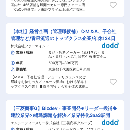
＜CoCo壱番屋の海外展開を支えるポジション／
支援や業績改善策の立案、スタッフマネジメント
国内外1466店舗を展開のカレー専門チェーン店
などをお任せします。 ■業務詳細： ・業績モニ
『CoCo壱番屋』／東証プライム上場／定着率
タリング、改善策立案、実行 （例：ベッドコント
95％以上＞ ■職務概要 海外の現地店舗での人材
ロール、稼働率・在院日数・在宅復帰率の適正
教育・運営・出店推進メインに担当いただきま
化） ・医師、クリニックのマネージャー、医療従
す。 CoCo壱番屋の海外展開を担う中核人材とし
事者を含むスタッフのマネジメント ・サービス拡
て、英語力を活かしグローバルキャリアを築ける
大に向けた基幹病院や多職種との関係性構築、営
【本社】経営企画（管理職候補）◇M＆A、子会社
ポジションです。 ※現地店舗例：ロサンゼルス、
業活動 ・CUC本部での会議への出席（業績／各
イギリス、香港など ■入社後について ・入社後
管理など/青果流通のトップクラス企業/年休124日
種進捗報告） ・業務フローの見直し、改善提案、
半年〜1年：国内や海外で研修を受け、店舗運営
施策の実行 ※適性とご志向に応じて、経営戦略に
株式会社ファーマインド
や壱番屋の価値観を習得 ・海外での業務：現地従
関連する事業計画や予算管理、その他施策もお任
業員の採用・教育・指導や店舗運営全般 ・海外子
業種 / 職種
食品・飲料メーカー（原料含む） 食
せします。 ■キャリア： 本社の企画・事業立ち
会社の運営管理、新規業態の立ち上げ、メニュー
品・飲料・たばこ
,
経営企画 事業企
上げ・海外進出など、様々なキャリアパスがござ
開発、商材調達 ・現地パートナー企業との連携、
画・新規事業開発
います。 例１：弊社支援先医療法人の法人統括マ
年収
500万円
~
899万円
新規出店サポートを担当 ※ゆくゆくは新たな国・
ネージャー 例２：在宅医療事業部の事業／経営企
勤務地
東京都千代田区神田和泉町
地域でのパートナー開拓もご担当いただきます。
画担当 例３：その他、適性と志向に応じてご自身
■当社について 当社は愛知県一宮市に本社を置く
でキャリアをお選びいただくことができます。 ■
【M＆A、子会社管理、デューデリジェンスのご
飲食チェーン企業（東証プライム・名証プレミア
働き方： 当社が指定する医療機関に常駐いただき
経験をお持ちの方／フルーツ流通における業界ト
上場）です。 1978年に名古屋市郊外に1号店をオ
ながら、担当エリアの複数の医療機関を担当いた
ップクラス企業】 ■職務内容： 会社全体の成長
ープンさせ、1981年にはブルームシステム（社員
だきます。転勤が3年程度を目安に発生する可能
戦略および中長期ビジョンの実現に向け、資本政
のれん分け制度）を発足しました。 1994年5月に
性がありますが、初任地（エリア）は考慮、転勤
策・M&A・投資をリードする経営中枢機能を担う
全国47都道府県へ出店達成。2004年12月に
に関する手当支給もございます。 変更の範囲：会
管理職ポジションです。経営陣と密に連携しなが
1,000店舗達成。 2024年2月末時点の店舗数は、
社の定める業務
ら、戦略立案から実行まで一気通貫で推進いただ
国内1,245店舗、海外12の国と地域に212店舗を展
【三菱商事G】Bizdev・事業開発※リーダー候補◆
きます。 管理職での採用ですが、メンバーマネジ
開。 全国に9営業所、3工場を構え、国内外の店
メントのご経験は不問です。 ■業務詳細： 1. 資本
建設業界の構造課題を解決／業界特化SaaS展開
舗売上高合計は1,054億円（直営・FC含む全業
政策の立案・実行 ・中長期経営戦略および事業ポ
態）となっており、グローバル展開を行っていま
エムシーディースリー株式会社【三菱商事グループ】
ートフォリオを踏まえた資本政策の企画・推進 ・
す。 変更の範囲：会社の定める業務
エクイティファイナンス（増資等）の実行リード
業種 / 職種
ベンダ（ハードウェア・ソフトウェ