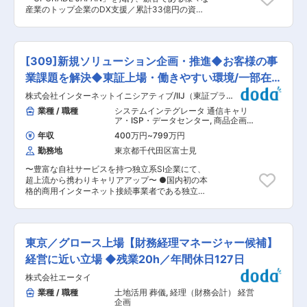
向けの経理体制の構築 ※ その他経営企画的な業務
就業環境： ・月平均残業10時間程 ・年間休日
産業のトップ企業のDX支援／累計33億円の資金
にも参画いただきたいと思っています ■扱うサー
120日 ・テレワーク活用 比較的就業しやすい環境
調達に成功した急成長企業／優秀人材がどんどん
ビス 当社はロボティクス領域における知的財産活
です。 隔週1回or月1回程度フィールドワークや現
ジョイン中】 東京大学の知見と、最先端の技術に
用と新規事業開発支援を展開しており、先端技術
地調査のために出張もございます。 入社時は契約
触れ、その学びを実践できる仕事があります。顧
と事業成長の両輪を財務面から支えます。 ■組織
社員として雇用となりますが、ほとんどの方が正
客と一緒に社会に変革を起こしていくという仕事
構成： 管理部門：4 名（管理部門統括、採用1
[309]新規ソリューション企画・推進◆お客様の事
社員に転換することができています。（契約社員
のやりがいの中で、自身の成長を求める方のご応
名、労務・給与1名、総務事務1名） ■採用背景：
時の条件は正社員と同等） 変更の範囲：会社の定
募をお待ちしています。 ■主な業務内容： ・業
業課題を解決◆東証上場・働きやすい環境/一部在
知的財産活用サービス「人機プラットフォーム」
める業務
界ニーズからデータを活用して解決可能な事業領
の事業拡大、新事業の立ち上げに向けた内部統制
宅可
株式会社インターネットイニシアティブ/IIJ（東証プライ
域の抽出・検証、マーケティングの推進 ・業界内
強化を目的とした増員採用になります。 ■教育体
ム）
重要顧客のアカウントプラン策定及び推進 ・業界
業種 / 職種
システムインテグレータ 通信キャリ
制 実務はOJTを中心に、経営陣や顧問のサポート
顧客へのDX戦略策定・データドリブン経営への
ア・ISP・データセンター
,
商品企画・
で専門性を高められます。外部専門家との連携も
変革についての要件定義を含む提案推進（データ
サービス企画 事業企画・新規事業開発
強みです。 ■就業環境 年間休日125日、完全週休
年収
400万円
~
799万円
サイエンティスト・エンジニアとの連携含む） ・
2日制、健康経営推進のため勤務時間中禁煙、地
勤務地
東京都千代田区富士見
上記をもとにしたコンソーシアムの形成と業界各
域手当・通勤手当等福利厚生も整備しています。
社への合意形成 ・当該チームのマーケティング・
■想定されるキャリアパス 経理業務からスタート
〜豊富な自社サービスを持つ独立系SI企業にて、
組織開発・人材管理・採用 ・パートナー戦略を含
アップの成長に寄与し、将来的には財務や経営企
超上流から携わりキャリアアップ〜 ●国内初の本
むビジネスモデル・事業戦略の構築・推進 ■当社
画など幅広いキャリア形成も可能です。 ■企業の
格的商用インターネット接続事業者である独立系
のビジョン 今私たちが生きるのは、かつての高度
特徴/魅力 当社は先端ロボティクス技術に基づく
SI企業！ ●一部在宅可×フレックス×実働7.5h/離
成長時代ではありません。より少ない労働人口
事業開発を推進。少数精鋭で新しい価値創造を目
職率4％以下と働きやすい環境◎ ●【くるみん】
で、より多くのリタイア世代を支えなければかつ
指し、技術とビジネスの架け橋として挑戦を続け
認定企業/女性育休取得・復帰率100%/時短勤務な
ての豊かさを維持できません。また、国外のマー
ています。 変更の範囲：会社の定める業務
ど支援制度◎ ■業務概要 特定業界／領域の市場調
ケットに目を向ければ、デジタル化とグローバル
東京／グロース上場【財務経理マネージャー候補】
査、フィールドワークなどを通して、市場性・収
化が急速に進行し、かつての日本の製造業が謳歌
益性・実現性などを踏まえた新サービス・ソリュ
経営に近い立場 ◆残業20h／年間休日127日
した海外成功モデルの転換なくして、生き残るこ
ーションのアイデアを創出します。考え出したア
とができない状況にあります。 こうした中で、大
株式会社エータイ
イデアに対し、IIJサービスを軸としつつ、自社で
学で培われた知がより直接的な形で社会に貢献す
はカバーできない技術領域や足りないナレッジ・
業種 / 職種
土地活用 葬儀
,
経理（財務会計） 経営
ることが求められます。JDSCはこうした知の還
販路をパートナー企業と共創することで補い、顧
企画
元をリードし、社会が今の時代にあわせてアップ