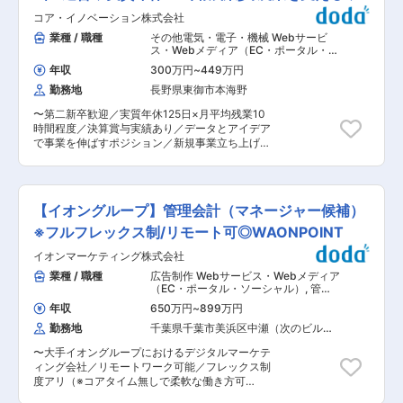
いテクノロジーの価値を広めます。 ・地方市場特
た総合ITソリューションへ進化しました。クラウ
コア・イノベーション株式会社
化の新規ビジネスモデルの構築 文教・公共分野に
ド型介護ソフト「ケア樹」と最先端IT技術、AI、
おける新しい営業手法や代理店支援モデルを構築
業種 / 職種
その他電気・電子・機械 Webサービ
IoT、ロボット等との連携による革新的なクラウ
し、持続可能な事業基盤を作ります。 ※ご経験と
ス・Webメディア（EC・ポータル・ソ
ドサービスで介護・福祉業界の課題解決に貢献し
キャリア志望をすり合わせた上で、仕事内容を決
ーシャル）
,
営業企画 事業企画・新規
ます。 なお、当社は平成29年度、従業員を含め
年収
300万円
~
449万円
事業開発
定致します。 ■担当いただくプロダクト （1）
た企業、消費者、地域に良い効果を生み出す優れ
勤務地
長野県東御市本海野
exaBase 生成AI ◎プロダクトの特徴 年間350件
た取組みを行う仙台の「四方よし」企業として表
以上のAI/DX案件を手掛けるエクサウィザーズが
彰されています。またJ-Startup TOHOKUにも選
〜第二新卒歓迎／実質年休125日×月平均残業10
開発したAIプロダクトで、SaaS業界屈指のスピ
ばれました。 ■介護業務支援ソフト「ケア樹」に
時間程度／決算賞与実績あり／データとアイデア
ードで急成長しています。 840時間/年の業務削
ついて 介護事業者の「経営難」「人手不足」を解
で事業を伸ばすポジション／新規事業立ち上げフ
減を可能にする本プロダクトは、大手企業を中心
決すべく「簡単」「安心」「低価格」を目指し開
ェーズ！〜 ■業務内容： 中古車販売・買取事業
に自治体や官公庁など、約1,000社・10万人以上
発された介護業務支援ソフトです。2012年にリリ
の立ち上げ段階において、「販売戦略立案」「仕
の実務サポートをさせていただいております。
ースしてから、現在全国で約4,000の事業所の導
組みづくり」「マニュアル・チェックリスト作
GPT/Gemini/Claude/tsuzumiなどの複数LLMを切
入実績となっています。コスト、業務改善、経営
成」「業務改善」など、セールス・仕入れの両部
り替えて利用できる技術（マイグレーション技
【イオングループ】管理会計（マネージャー候補）
改善の悩みを解決するためにシステムによって可
門を支えながら、事業の成長を仕掛けるポジショ
術）にて特許を取得したほか、音声データを元に
視化することが可能です。 変更の範囲：会社の定
ンです。 データ分析や業務設計を通して、“どう
※フルフレックス制/リモート可◎WAONPOINT
した議事録作成機能や、画像生成機能の追加もさ
める業務
すれば仕組みで事業を伸ばせるか”を考え、実行
れ、サポートできる業務のバラエティが増加して
イオンマーケティング株式会社
する役割を担います。 ■業務詳細： ・販売・マ
おります。 （2）exaBase 生成AI for自治体 上記
ーケティング戦略の立案・実行サポート ・販売・
業種 / 職種
広告制作 Webサービス・Webメディア
のexaBase 生成AIを、自治体や官公庁などの行政
仕入れフローの整備、マニュアル・チェックリス
（EC・ポータル・ソーシャル）
,
管理
向けに機能アップデートしてリリースしたサービ
トの作成 ・業務改善・KPI設計・数値管理 ・顧客
会計 経営企画
スです。 行政専用ネットワークであるLGWAN環
年収
650万円
~
899万円
データ分析、集客・販促施策の検討 ・社内オペレ
境でご利用いただけるだけでなく、庁内データと
勤務地
千葉県千葉市美浜区中瀬（次のビルを
ーションの最適化、進行管理 ・新規サービス・キ
の連携も可能となっております。そのため過去の
除く）
ャンペーンの企画立案 ■業務の魅力 ◇新しいビ
調達仕様書や交付金制度の要綱などを取り込ん
〜大手イオングループにおけるデジタルマーケテ
ジネスを“ゼロから仕組みにする仕事” 役割は、
で、文書生成や要点抽出をすることができるほ
ィング会社／リモートワーク可能／フレックス制
「売る」ではなく「売れる仕組みを作る」こと。
か、庁内規則やマニュアルを取り込めば問い合わ
度アリ（※コアタイム無しで柔軟な働き方可
自分が作った仕組みで事業が回り始める瞬間に、
せ対応の自動化もでき、非常に利便性の高いサー
能）〜 【概要】 グループのさらなる成長をふま
大きな達成感があります。 ◇事業の成長を“中