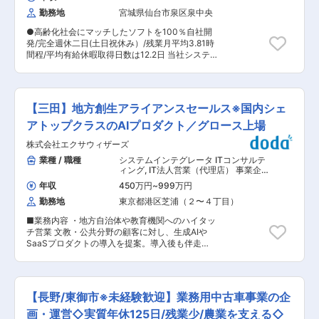
ネジメント向け資料作成、報告・付議内容の整理
■キャリアパス 入社後は、まずオペレーション領
勤務地
宮城県仙台市泉区泉中央
・計数・予算管理、各種データ分析、仮説構築・
域で経験を積んでいただきます。その後は以下の
検証 ・関係部署、海外拠点、グループ会社、外部
ように多様なキャリアステップをご用意していま
●高齢化社会にマッチしたソフトを100％自社開
ベンダー等との調整・折衝 ・AI・ブロックチェー
す。 ・より大きく複雑な全社横断プロジェクトへ
発/完全週休二日(土日祝休み）/残業月平均3.81時
ン等の新技術を活用したサービス企画 ・開発プロ
のアサイン ・Restaurant Operations マネージャ
間程/平均有給休暇取得日数は12.2日 当社システ
ダクトのマーケティング戦略企画 ・人材育成、部
ーとしてのステップアップ ・事業企画や他部門へ
ム（介護請求ソフト、ケアプランデータ連携シス
店運営計画策定・実行 【業務の特徴】 海外拠点
のキャリア拡張 キャリア構築の主導権を握るのは
テム等）をご利用いただくお客様へオプション商
や関係部署と連携する案件も多く、英語を使った
あなた自身です。SaaSスタートアップならでは
品やシステム連携商品の紹介、販売をお任せしま
コミュニケーションが発生する場合があります。
のスピード感と幅広い業務に触れながら、ご自身
す。新規顧客メインですが、反響型に近い業務ス
複雑な案件を理路整然と整理し、多様な関係者を
【三田】地方創生アライアンスセールス※国内シェ
の可能性を最大限に広げてください。 変更の範
タイルです。 問い合わせ対応から契約までを行
巻き込みながら、対立する利害を調整し前に進め
囲：会社の定める業務
い、契約後はサポートチームへバトンタッチしま
アトップクラスのAIプロダクト／グロース上場
ていく力が求められます。 【想定されるキャリア
す。 【業務内容】 ・メルマガ作成配信 ・電話営
パス】 ・財務担当者、システムエンジニア、コン
株式会社エクサウィザーズ
業 ・オンライン商談 ・出張訪問 ・展示会商談
サルタントから転職されてきた方が既に活躍され
（年に数回） 【ケア樹】とは介護施設や在宅介護
業種 / 職種
システムインテグレータ ITコンサルテ
ており、転職後、弊行内でキャリアを積まれて、
などの介護現場でサービス運営における事務業務
ィング
,
IT法人営業（代理店） 事業企
日本・海外拠点で管理職になられた方もいらっし
の効率向上のために利用されるソフトウェアで
画・新規事業開発
ゃいます。 ・一定期間、日本本社で企画業務に携
年収
450万円
~
999万円
す。 介護現場における様々な業務の改善に大きく
わっていただいた後に、海外拠点側で企画業務に
勤務地
東京都港区芝浦（２〜４丁目）
貢献しています。 ■組織構成： 組織は5名体制に
従事いただくキャリアパスもございます。 ■当行
なります。30代〜40代の方が多く働かれており
について 当行は、多くの個人のお客さまに加え、
■業務内容 ・地方自治体や教育機関へのハイタッ
ます。 ■働き方について： 担当エリアは、東北
全国の大企業や、中堅・中小企業、欧米・アジア
チ営業 文教・公共分野の顧客に対し、生成AIや
から関西まで幅広いエリアとなります。展示会な
の企業など、強固な顧客基盤を有する商業銀行で
SaaSプロダクトの導入を提案。導入後も伴走
どもあるため、月に1〜2回出張がございます。 ■
す。 「世界をつなぐ日本発のトラステッド・パー
し、継続的な価値提供を行います。 ・代理店向け
このポジションの魅力 ・残業ほぼゼロ！（全社平
トナー」として、国境を越えて、企業活動や資金
のカスタマーサクセス活動 地方代理店を対象に、
均月3時間） ・本社は仙台の泉中央駅直結で、通
の流れをつなぎ、お客さまを支え、世界のトップ
プロダクト勉強会やセールストレーニングを実
勤も快適 ■当社について： 杜の都仙台に良い樹
プレイヤーに伍する存在となることを目指しチャ
施。自治体や教育機関への提案活動を支援しま
(事業)を創る会社という企業理念のもと創業。1本
【長野/東御市※未経験歓迎】業務用中古車事業の企
レンジを続けています。 変更の範囲：本文参照
す。 ・地方市場のプロモーション活動 地方出張
目の樹・介護業務支援ソフト「ケア樹」は豊かな
を伴うセミナーやイベントの実施を通じて、新し
画・運営◇実質年休125日/残業少/農業を支える◇
高齢社会を実現するため、介護・福祉業界に向け