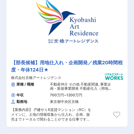
事務 【担当者コメント】 内部監査など幅広く経
験することが可能です。早いうちから責任のある
仕事を任せる風土が強く、自身の実績・成果次第
で、早期のキャリアアップが可能です。
【部長候補】用地仕入れ・企画開発／残業20時間程
度・年休124日★
株式会社京橋アートレジデンス
業種 / 職種
不動産仲介 その他 不動産関連
,
事業企
画・新規事業開発 不動産仕入（用地・
一棟・区分）
年収
700万円
~
1200万円
勤務地
東京都中央区京橋
【業務内容】 戸建や１R賃貸マンション（RC）を
メインに、土地の情報収集から仕入れ、企画、販
売までトータルで関わることができる仕事です。
また今回は部長として、仕入れ部署のマネジメン
トをお願いいたします。主に東京23区内の案件を
担当いただきます。一部分だけではなく一貫して