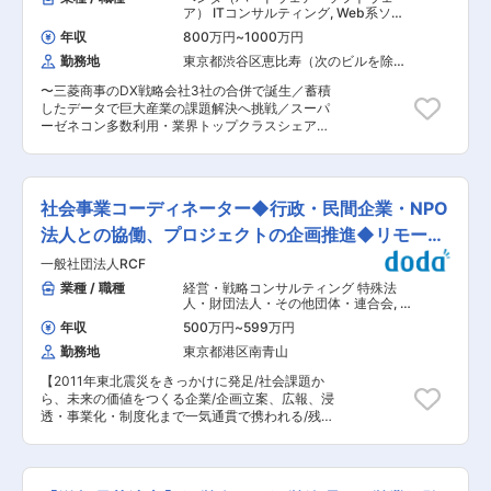
・投資家・金融機関との折衝およびリレーション
ア） ITコンサルティング
,
Web系ソリ
マネジメント ・バリュエーション分析および経営
ューション営業 事業企画・新規事業開
年収
800万円
~
1000万円
発
陣への提案資料作成 ・スキーム設計、契約交渉、
勤務地
東京都渋谷区恵比寿（次のビルを除
クロージングまでのプロジェクト推進 2. M&A・
く）
アライアンスの推進 ・成長戦略に基づくM&A・
〜三菱商事のDX戦略会社3社の合併で誕生／蓄積
業務提携の企画および実行 ・ターゲット選定、案
したデータで巨大産業の課題解決へ挑戦／スーパ
件ソーシング、外部パートナーとの連携 ・事業シ
ーゼネコン多数利用・業界トップクラスシェアの
ナジーおよび企業価値評価の実施 ・デューデリジ
バーティカルSaaS展開〜 建設業界が抱える社会
ェンスの統括および投資判断の支援 ・PMI（統合
課題である「担い手不足」を解決するためにDX
プロセス）の設計・推進（事業側との連携含む）
の潮流が激化する中、業界におけるプラットフォ
3. グループ会社の経営管理 ・子会社・関連会社
ーマーとなるためには既存顧客との関係性強化、
の事業計画・KPI管理およびモニタリング ・経営
社会事業コーディネーター◆行政・民間企業・NPO
自社プロダクトの提案・導入の推進のほかに、業
課題の特定および改善施策の立案・実行支援 ・投
界課題を解決する新しい価値の開発を行うことが
法人との協働、プロジェクトの企画推進◆リモート
資先の企業価値向上に向けた経営支援 ・追加投
必要です。今回はその前線をお任せできるような
資・再編・売却等の戦略立案および実行 ・グルー
併用
一般社団法人RCF
方々にジョインいただき、組織体制の強化をすべ
プ横断でのシナジー創出の推進 4. 新規事業・戦
く増員募集です。 顧客起点から課題解決を行うこ
業種 / 職種
経営・戦略コンサルティング 特殊法
略企画 ・市場・競合分析に基づく事業機会の特定
とで、事業のグロースを牽引する“ビジネス推進
人・財団法人・その他団体・連合会
,
事
・事業戦略および事業計画の策定 ・アライアンス
部”に所属いただき、BizDevロールを担っていた
業統括マネジャー 事業企画・新規事業
やJV設立などの事業スキーム設計 ・新規事業の
年収
500万円
~
599万円
開発
だきます。 ■主な業務例： - 最大手のデベロッパ
立ち上げおよび事業化推進（事業部門との連携）
勤務地
東京都港区南青山
ー・ゼネコン様と伴走しながら、顧客起点での事
■組織構成： 2名（部長、メンバー1名） ■当社
業を開発する役割 - プロダクト開発、営業、
について： 当社は、果物や野菜などの青果物を中
【2011年東北震災をきっかけに発足/社会課題か
CS、マーケなどの機能を幅広く担当 - 「プロダ
心に、生産から加工、物流、販売までを一貫して
ら、未来の価値をつくる企業/企画立案、広報、浸
クトマネージャー・BizDev・営業・CS・マー
支える食の総合流通企業です。「日本中で販売さ
透・事業化・制度化まで一気通貫で携われる/残業
ケ・・」プロダクトのグロースに関わる全てのロ
れるバナナを、すべていい状態で店頭に並べた
平均10H】 ■職務内容： 社会事業コーディネータ
ールのマネジメント役を担います。特にビジネス
い」という思いからスタートしました。スーパー
ーは、行政、企業、NPO法人といった背景や利害
系のロール（BizDev、営業、CS、マーケ等）に
で手に取る果物や、外食・学校給食で使われる食
関係の異なる各主体と共に最適解を見つけ、協働
はチームのマネジメントやハンズオンでの実行支
材など、私たちの日常に欠かせない「食」を裏側
を生み出しながら、日本の社会課題解決に向けた