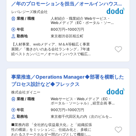
加等の推進をお願いします。 今期の新規事業とし
／年のプロモーションを担当／オールインハウス組
ング ・損益分析および改善提案 ・取締役会資料
て、食品系配送センターの運営受注計画がありま
作成 ・各部署との数値連携／運用改善 〇業務改
織
レバレジーズ株式会社
す。同センターの企画提案を作成するため、同事
善・組織構築 ・決算フローの見直し／標準化 ・
業の事業計画、収支計画の策定、実行管理、業務
業種 / 職種
人材紹介・職業紹介 Webサービス・
業務フロー整備および再設計 ・経理オペレーショ
改善の主体となって頂きたいと考えます。 ・営業
Webメディア（EC・ポータル・ソーシ
ン改善 ・システム導入／運用改善 ・部門横断プ
幹部育成、管理職育成、ドライバー募集採用育
ャル）
,
Webマーケティング（ネット
ロジェクト推進 ・経理メンバーのマネジメント／
年収
800万円
~
1000万円
広告・販促PRなど） 事業企画・新規事
成、離職防止対策支援 ・定例会(幹部会等各会議)
育成 ■当社について： 寺院コンサルティングや
業開発
勤務地
東京都渋谷区桜丘町
への出席 ・幹部、幹部候補としての各部門の営
永代供養墓事業を通じて社会課題の解決に取り組
業、事業、経営全般への関与 ※既存、新規取引先
む当社は、お墓のデザインから建立後の販売・管
【人材事業、webメディア、M＆A等幅広く事業
との営業活動で頻度は少ないですが、大阪や東京
理に至るまで、一貫したサービスを提供していま
展開／「働きがいのある会社ランキング」7年連
への出張があります。 ■社内体制 社長、会長お
す。 地域の方々や寺院との信頼関係を大切にしな
続ベストカンパニー／オールインハウスで幅広い
よび営業部長、業務系次長職2名と共にミッショ
がら、多くの人に安心と希望を届けるため、日々
キャリア形成が可能／年休121日以上】 Web広告
ンを遂行します。 経営トップは80代の会長で、
活動を続けている当社。「お墓といえばエータ
の運用担当者として、自社サービスの成長を担っ
その経営ノウハウと人脈を社長以下幹部、部長が
イ」と多くの方に想起していただける存在を目指
ていただきます。予算設定〜企画提案〜実行〜運
承継していく途上にあります。 ■当社について
し、さらなる事業拡大を目指しています。 変更の
用まで一連の流れをお任せします。 ■具体的な業
食品雑貨を中心に小売店向け配送業務を主力事業
事業推進／Operations Manager◆部署を横断した
範囲：会社の定める業務
務内容：【変更の範囲：会社の定める業務】 ・組
とし、拠点間輸送、配送センター運営等が当社の
織戦略の立案や目標設定および達成に向けたプロ
プロセス設計など◆フレックス
事業です。 大手洗剤メーカー、国内最大手のコン
セスマネジメント ・プロモーション全体の戦略立
ビニエンスチェーン、県内多店舗展開スーパーマ
株式会社ダイニー
案から実行 ・配信する広告クリエイティブの企
ーケット各店への配送を受託。 県内ディスカウン
画・制作ディレクション ・リスティング広告、デ
業種 / 職種
Webサービス・Webメディア（EC・
トショップ「Big１」チェーン（チェーン全体売
ィスプレイ広告、アフィリエイト広告などのweb
ポータル・ソーシャル）
,
経営企画 事
上100億円）の配送センター受託。 変更の範囲：
集客でのCV数増加 ・新規広告媒体の開拓 ・予算
業企画・新規事業開発
会社の定める業務
年収
900万円
~
1000万円
策定および実績管理 ・KPIモニタリングおよび施
勤務地
東京都千代田区丸の内（次のビルを除
策立案の支援 ・メンバーマネジメント（2〜10
く）
名） ■担当サービス： IT領域人材サービス「レバ
■業務内容 「全社的な収益最大化」と「組織拡張
テック」／メディカル領域人材サービス「レバウ
性の構築」をミッションに、仕組み化と、多岐に
ェル看護」「レバウェル介護」／若年層向けの人
わたるステークホルダー間のハブとして機能して