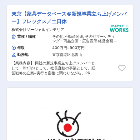
末時点）入居率98.75％（2024年年間平均／自社
企画開発物件）と業界トップクラスの実績を誇り
ます。 当社グループで投資用不動産を購入される
東京【家具データベース＠新規事業立ち上げメンバ
オーナー様のほとんどは土地を持たない一般のサ
ラリーマンや公務員の方々です。富裕層向けの不
ー】フレックス／土日休
動産投資や地主様向けの土地活用とは異なるビジ
株式会社ソーシャルインテリア
ネスモデルを展開しています。そのため、オーナ
ー様は本業のお仕事を続けながら不動産経営をお
業種 / 職種
その他 不動産関連
,
その他マーケティ
こなっていきます。その不動産投資をサポートす
ング・商品企画・広告宣伝 経営企画 そ
る伴走者となるのがシノケンファシリティーズの
の他（インフラエンジニア） その他
年収
400万円
~
900万円
システム開発・運用
「賃貸管理」です。オーナー様から管理委託を受
勤務地
東京都港区北青山
け、オーナー代行業務を幅広く担当します。 ■業
務内容 今回募集しているポジションでは、「入居
【業務内容】 同社の新規事業立ち上げメンバーと
者様対応業務」をお任せいたします。入居者様対
して、BizOpsとして、社長直轄の事業として、経
応においては、管理物件にお住まいの入居者様か
営戦略の立案~実行と密接に関わりながら、PRJ
ら寄せられるお悩み・ご意見・ご相談などを丁寧
をリードしていただきます。日本最大級の家具・
にヒアリングし、スピーディに対応していくこと
インテリア商品データベースの企画・業務設計・
が求められます。入居者様にとって最も近い存在
ディレクション・人員マネジメント全般
であると同時に、不動産投資の生命線である入居
SaaS、事業全体のコアになる、家具・インテリ
率に直結する業務を担う非常に重要な業務です。
ア業界の商品データベースのDB・業務設計、人
ご入居者様から寄せられる幅広いリクエストに応
員マネジメントです。何千～数億ともいわれる、
えるほか、万一のトラブルもスピーディーに対
家具・インテリア、内装材といった情報が、まだ
応、解決することで、ご入居者様へ最高品質のホ
まだ紙カタログで運用管理されている業界におい
スピタリティを提供しています。 ■業務内容詳細
て日本中に流通する当該情報をデジタル化し、
＜入居者様対応＞ 入居者様からのお問合せ対応
SaaS、敷いては中期経営戦略の核となる、非常
（ご質問、ご要望、設備故障、現場対応等）、 入
に重要なポジションを担っていただきます。ま
退去に伴う業務（退去立会、クリーニング・原状
た、関連会社や経営層を巻き込むプロジェクトの
回復手配、解約精算等）、 物件の維持管理に伴う
推進を期待していますので、経験を活かしながら