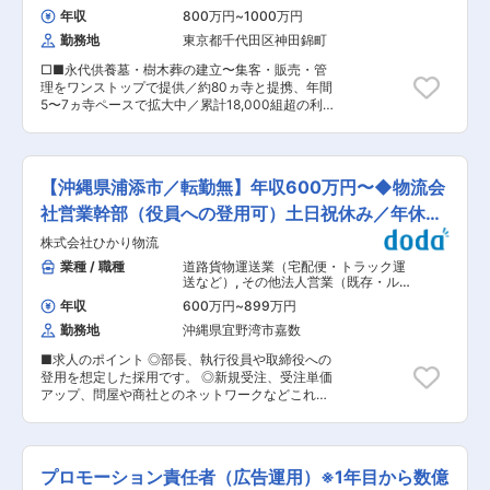
客のビジネス部門に貢献する新しいサービス・ソ
グレードすることを使命としています。わたした
年収
800万円
~
1000万円
リューションの企画と推進を担当いただきます。
ちはAI技術を通じて、企業を、産業を、ひいては
勤務地
東京都千代田区神田錦町
■具体的な業務： ・特定業界／領域に対する市場
日本をアップグレードしていきます。 変更の範
調査 ・参入業界／領域有識者へのヒアリング ・
囲：会社の定める業務
□■永代供養墓・樹木葬の建立〜集客・販売・管
事業計画／ビジネスモデル検討 ・社内外調整、ア
理をワンストップで提供／約80ヵ寺と提携、年間
ライアンス交渉 ・プロジェクトの立ち上げ／推進
5〜7ヵ寺ペースで拡大中／累計18,000組超の利
■当ポジションの魅力： 国内外の最新トレンドや
用実績あり■□ ■業務概要： 第二成長期を迎える
新技術などを参考にしながら、IIJ が持っている技
成長企業にて、財務経理部門の中核を担うマネー
術や顧客基盤などを用いて、社内外の様々なメン
ジャー候補を募集します。 単なるオペレーション
バを巻き込んで、お客様の事業課題を解決するソ
管理ではなく、 ・決算早期化 ・経理体制構築 ・
リューション企画を主導することができます。ま
【沖縄県浦添市／転勤無】年収600万円〜◆物流会
監査法人対応 ・予実管理高度化 など、経営に近
た、幅広い領域に対して企画を行うことができる
い立場で部門横断的に推進いただくポジションで
社営業幹部（役員への登用可）土日祝休み／年休
ため、社内・IIJ グループ各社のサービスやソリュ
す。 「既存業務を回す」よりも、 “仕組みを再設
ーションと連携したプロジェクトにも関わる機会
120日
株式会社ひかり物流
計する” “スピードと精度を両立する”ことを期待
が多くあります。 ■働き方： ◎全社平均残業時間
しています。 ■期待する役割： 財務経理部門の
業種 / 職種
道路貨物運送業（宅配便・トラック運
は20〜30ｈ程度/一部在宅可×フレックス×実働
マネージャー候補として、経理実務だけでなく、
送など）
,
その他法人営業（既存・ルー
7.5h ◎評価制度：非年功序列型であり、役割・グ
事業成長を支える管理体制の構築・改善を推進い
トセールス中心） 営業企画
レード制度を導入しており、グレードごとに期待
年収
600万円
~
899万円
ただきます。 既存業務を維持するだけではなく、
される役割が明確に定められているため公正に評
勤務地
沖縄県宜野湾市嘉数
「仕組みを再設計する」 「属人化した業務を標準
価される仕組み ◎出社日も「ずらし制度」を活用
化する」 「スピードと精度を両立する」 ことを
し、出勤時間を調整して勤務することが可 ■キャ
■求人のポイント ◎部長、執行役員や取締役への
期待しています。 経営陣・営業部門・管理部門な
リアパス ●社員一人ひとりに期待する「役割」を
登用を想定した採用です。 ◎新規受注、受注単価
ど、各部署を横断しながら、経理組織全体をリー
設定し、活躍と成長の機会を提供しており、プレ
アップ、問屋や商社とのネットワークなどこれま
ドいただくポジションです。 ■具体的には： 〇
イヤー、リーダーとして進んだのちには、マネジ
での経験をフルに活かせる環境です。 ◎食品雑貨
経理・決算業務 ・月次／四半期／年次決算業務
メントコース・スペシャリストコースを選択可 ●
小売業向け配送センターの開発・運営の為の経
・決算早期化の推進 ・B/S・P/L項目の精査 ・監
公募型兼務制度「セレクトジョブ」 公募型の兼務
験、スキルを必要とします。 ■ミッション・業務
査法人／税理士法人対応 ・税務申告対応 ・債権
制度で、就業時間の2割を目安に、半年間他部署
内容 既存顧客からの継続受注をいただくための関
／債務管理 ・開示資料作成 〇管理会計・経営支
プロモーション責任者（広告運用）※1年目から数億
の仕事を兼務する人事制度です。
係作り/単価アップ/値下げ要請への対応/受注数増
援 ・予算策定／予実管理 ・経営数値レポーティ