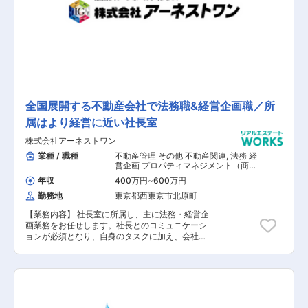
ル事業、住宅事業、ホテルリゾート事業、 シニア
高い意識を持った冒険者であること、遊び心が加
事業の4つの事業を柱に都市開発事業を展開して
えられる柔軟性のある方からの応募をお待ちして
います。 ◎ビル事業では、東京・大阪に所有する
います。
オフィスビルの賃貸を軸としながら、 大規模ビル
と同水準のスペックを備えたオフィスビルの開発
に注力。 さらに商業施設やカンファレンスの運営
も行っています。 ◎住宅事業では、都市生活者が
求める住まいの有り方を追求し、 「ルフォン」を
冠した分譲・賃貸マンションの開発を進めるとと
もに、 柔軟なアプローチによる開発に取り組んで
全国展開する不動産会社で法務職&経営企画職／所
います。 ◎ホテルリゾート事業では、美しい日本
属はより経営に近い社長室
を再発見することで観光需要を喚起し、 地域経済
の活性化に寄与することを目指して、 日本各地で
株式会社アーネストワン
多彩なホテルおよびリゾート施設を開発・運営し
ています。 ◎シニア事業では、高齢者の自立を支
業種 / 職種
不動産管理 その他 不動産関連
,
法務 経
援し、家族や社会との絆を深めるサービスを提供
営企画 プロパティマネジメント（商業
施設・その他）
する、 有料老人ホームを開発・運営しています。
年収
400万円
~
600万円
勤務地
東京都西東京市北原町
【業務内容】 社長室に所属し、主に法務・経営企
画業務をお任せします。社長とのコミュニケーシ
ョンが必須となり、自身のタスクに加え、会社全
体を見通す視点が必要になる重要なポジションで
のお仕事です。 【具体的な業務内容】 ■契約書
や合意書等のドラフト作成 ■書類審査業務 ■法務
相談への対応、訴訟、紛争対応 ■法律事務所等と
の連携・調整・折衝 ■取締役会運営業務 ■議案取
り纏め ■議事録作成 ■予実管理 ■社員持株会の