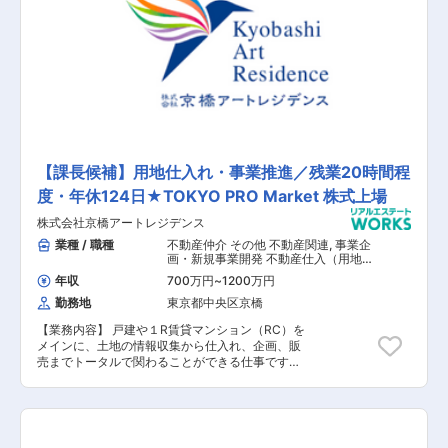
【課長候補】用地仕入れ・事業推進／残業20時間程
度・年休124日★TOKYO PRO Market 株式上場
株式会社京橋アートレジデンス
業種 / 職種
不動産仲介 その他 不動産関連
,
事業企
画・新規事業開発 不動産仕入（用地・
一棟・区分）
年収
700万円
~
1200万円
勤務地
東京都中央区京橋
【業務内容】 戸建や１R賃貸マンション（RC）を
メインに、土地の情報収集から仕入れ、企画、販
売までトータルで関わることができる仕事です。
主に東京23区内の案件を担当いただきます。一部
分だけではなく一貫して担当できるのがポイン
ト。個人の裁量が大きいため、やりがいを感じて
いただけます。さらに会社の意思決定も早く決済
まで時間がかかることはありません。業界経験者