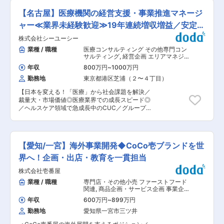
担当できるのがポイント。個人の裁量が大きいた
【名古屋】医療機関の経営支援・事業推進マネージ
め、やりがいを感じていただけます。さらに会社
の意思決定も早く決済まで時間がかかることはあ
ャー≪業界未経験歓迎≫19年連続増収増益／安定性
りません。業界経験者には特にやりやすさを感じ
◎
株式会社シーユーシー
ていただけることでしょう。 【具体的な業務内
容】 ■土地の情報収集 ■マーケット調査 ■企画
業種 / 職種
医療コンサルティング その他専門コン
■土地仕入れ ■設計会社や施工会社の選定、内容
サルティング
,
経営企画 エリアマネジ
指示、進行管理 【担当者コメント】 土日休みで
ャー・スーパーバイザー
年収
800万円
~
1000万円
年間休日は124日（2023年度）、残業月20時間
勤務地
東京都港区芝浦（２〜４丁目）
程度とプライベートとの両立がしやすい環境が特
徴です。 さらに、毎月固定給制な点も安心できる
【日本を変える！「医療」から社会課題を解決／
ポイント。成果を上げた際は賞与のタイミングで
裁量大・市場価値◎医療業界での成長スピード◎
上積みも期待できるかも。収入が安定するため、
／ヘルスケア領域で急成長中のCUC／グループ企
ご家族のいらっしゃる方にもお勧めです。こうい
業のシェアトップクラス】 ■CUCの魅力： ＜業
った好条件と会社の温和な雰囲気で退職者は非常
界未経験の方が多数活躍中！＞ 小売店・商社・コ
に少なく、定着率も高いのだとか。長く安心して
ンサルティングなど幅広い業界の方が多く活躍し
働ける会社であると言えます。 2023年秋ごろに
ております。「社会課題を解決したい／社会に影
は上場も予定している勢いのある企業で、あなた
【愛知/一宮】海外事業開発◆CoCo壱ブランドを世
響を与えたい」という熱い想いを持った方が多
の実力を試してみませんか？
く、切磋琢磨できる環境です。 ＜様々な医療課題
界へ！企画・出店・教育を一貫担当
に対して新規事業を立ち上げ、売上を伸長＞ 直近
株式会社壱番屋
の新規事業として、コロナワクチンの接種促進に
も参入。高齢者の白内障増加に伴い眼科事業を立
業種 / 職種
専門店・その他小売 ファーストフード
ち上げる等、時代の医療課題に対して柔軟に対
関連
,
商品企画・サービス企画 事業企
応、着実に売り上げを伸ばしています。 ■業務概
画・新規事業開発 店舗開発・FC開発
年収
600万円
~
899万円
要： 医療機関の運営支援・コンサルティング事業
勤務地
愛知県一宮市三ツ井
を展開する当社にて、医療機関のエリアマネージ
ャーを募集いたします。支援先の医療機関の経営