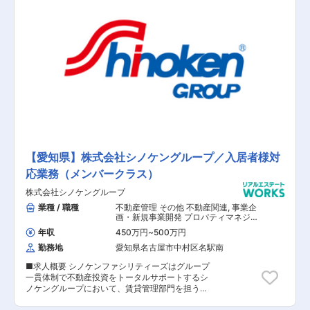
には特にやりやすさを感じていただけることでし
ょう。 【具体的な業務内容】 ■土地の情報収集
■マーケット調査 ■企画 ■土地仕入れ ■設計会
社や施工会社の選定、内容指示、進行管理 【担当
者コメント】 土日休みで年間休日は124日(2023
年度)、残業月20時間程度とプライベートとの両
立がしやすい環境が特徴です。 さらに、毎月固定
給制な点も安心できるポイント。成果を上げた際
は賞与のタイミングで上積みも期待できるかも。
収入が安定するため、ご家族のいらっしゃる方に
もお勧めです。こういった好条件と会社の温和な
雰囲気で退職者は非常に少なく、定着率も高いの
だとか。長く安心して働ける会社であると言えま
す。 2023年11月10日、東京証券取引所 TOKYO
【愛知県】株式会社シノケングループ／入居者様対
PRO Marketに株式上場した勢いのある企業で、
応業務（メンバークラス）
あなたの実力を試してみませんか？
株式会社シノケングループ
業種 / 職種
不動産管理 その他 不動産関連
,
事業企
画・新規事業開発 プロパティマネジメ
ント（住居・賃貸管理）
年収
450万円
~
500万円
勤務地
愛知県名古屋市中村区名駅南
■求人概要 シノケンファシリティーズはグループ
一貫体制で不動産投資をトータルサポートするシ
ノケングループにおいて、賃貸管理部門を担う事
業会社であり、管理戸数50,000戸（2024年12月