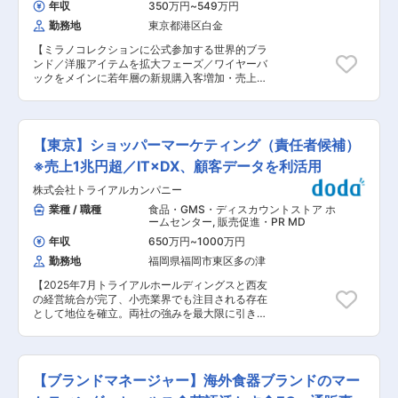
『ALOBABY』、“「かわいい」を仕込み、気持ち
年収
350万円
~
549万円
応 ・生産部門・営業部門との連携 ・展示会・販
きらめく”をコンセプトに展開するヘアケアブラ
勤務地
東京都港区白金
促に向けた商品説明資料作成 ・定番商品の改善・
ンド『Linon』等、消費者理解にこだわった消費
アップデート提案 ■同社の強み： NANGAの製品
財ブランドを世界に向けて提供しています。 ●公
【ミラノコレクションに公式参加する世界的ブラ
は素材作りから製品仕上げ、アフターケアに至る
式ECサイト https://www.alo-organic.com/ ●大
ンド／洋服アイテムを拡大フェーズ／ワイヤーバ
まで、常に最良のモノづくりのために尽力してい
手ECモール 楽天店
ックをメインに若年層の新規購入客増加・売上好
ます。独自設計の専門機器や優れた技術を持つ
https://www.rakuten.co.jp/babycresco/ ●大手
調◎／年休120日・働き方◎／入社3か月後に正社
「河田フェザー株式会社」様とのタッグにより、
ECモール Yahoo店
員登用】 『ANTEPRIMA（アンテプリマ）』にて
高品質なダックダウンを使用した商品を展開。高
https://store.shopping.yahoo.co.jp/babycresco/
Ready to wear（洋服）のMD業務をお任せ致し
品質なダウンの性能を十分に引き出すため、長年
変更の範囲：会社の定める業務
ます。 現在、洋服展開店舗は1店舗のみとなりま
の経験で培ったノウハウと、科学的研究に基づく
【東京】ショッパーマーケティング（責任者候補）
すが、今後拡大をしていくフェーズとなり増員採
データを組み合わせた設計を用いて、工場で丁寧
用となります。 入社直後は、店舗での販売業務を
※売上1兆円超／IT×DX、顧客データを利活用
に縫製しています。近年では、環境に配慮した取
通じてブランドと顧客ニーズを理解していただき
り組みとして、お客様の羽毛布団を他のNANGA
株式会社トライアルカンパニー
く予定です！ ■業務詳細： ・ANTEPRIMA 洋服
製品に仕立て直す「RE: ACT」にも力を入れてい
の発注業務（香港出張 年2回、ミラノ出張 年2回
業種 / 職種
食品・GMS・ディスカウントストア ホ
ます。 変更の範囲：会社の定める業務
予定） ・シーズンごとのMD計画作成 ・仕入計画
ームセンター
,
販売促進・PR MD
作成、仕入調整、仕入業務 ・月別商品売上計画作
年収
650万円
~
1000万円
成 ・店舗配分作成 ・香港本社MD・生産管理との
勤務地
福岡県福岡市東区多の津
コミュニケーション（メール・対面） ・店舗スタ
ッフとのコミュニケーション ・店舗VMD及び商
【2025年7月トライアルホールディングスと西友
品部VMD担当者のサポート ・接客販売・リサー
の経営統合が完了、小売業界でも注目される存在
チ（接客を通じて、お客様のリアルな反応を収集
として地位を確立。両社の強みを最大限に引き出
しMD活動へフィードバックします） ・他、付随
すシナジー経営で様々のことにトライしていきま
する業務 ■部署構成： 取締役1名、MDマネージ
す。売上高1兆円超の小売業への飛躍で更なる成
ャー1名、DB1名、QC1名、VMD1名 ※上記に加
長企業へと進化します】 ■業務概要 小売店舗の
え、増員での採用となります。 ■魅力・やりが
サイネージ、クーポン、レジカート、店内放送な
い： ◎長年ミラノコレクションに参加している世
【ブランドマネージャー】海外食器ブランドのマー
どの「リテールメディア」を活用し、来店中のお
界的ブランドANTEPRIMA（アンテプリマ）に