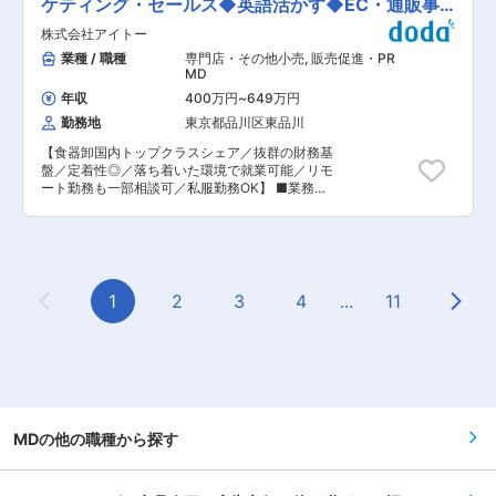
客様に向けた販促施策の企画・実行・効果検証を
ケティング・セールス◆英語活かす◆EC・通販事
て、今後広げていく洋服のMD業務に携われま
行うポジションです。責任者候補として顧客デー
す！洋服展開店舗を徐々に増やしていく方針で
業成長中
株式会社アイトー
タをもとにクライアントの課題解決に向けた新た
す。 ◎ワイヤーバッグを中心に右肩上がりに売上
なマーケティング施策の企画をお任せします。 以
業種 / 職種
専門店・その他小売
,
販売促進・PR
好調！ ◎コラボ（ミカ ニナガワ、ハローキティな
下の業務をお任せします。 ・ショッパーマーケテ
MD
ど）やSNSなどの発信強化による話題性もあり、
ィングの企画提案業務（企画書作成、プレゼン）
新規のお客様も増えています！ ◎賞与として、
年収
400万円
~
649万円
・「顧客のマーケティング課題の抽出」と「マー
3〜４ヶ月分程度の支給実績があり、しっかりと
勤務地
東京都品川区東品川
ケティングテクノロジーのトレンド」を踏まえ
還元を頂ける仕組みが整っています！ ■ブラン
た、最適なショッパーマーケティング企画の提案
ド： “Smart, Precious with Love”をコンセプト
【食器卸国内トップクラスシェア／抜群の財務基
・実行プラン／サービスにおけるROIの試算提
に、今の時代をしなやかに楽しみ、美しく強く生
盤／定着性◎／落ち着いた環境で就業可能／リモ
案、活用すべきツール群の選定／仕様設計 ・定期
きる女性へ向けて発信するANTEPRIMA(アンテプ
ート勤務も一部相談可／私服勤務OK】 ■業務概
的な改善提案および改善実施／検証業務、デザイ
リマ)。 1993年にスタートし、1998年からミラノ
要： 海外ブランド食器のブランドマネジャー及び
ンシンキングによるサービスデザイン ・組織マネ
コレクションに公式参加しています。ブランドの
マーケティング、セールス活動を担当していただ
ジメント（min5名〜max20名） ■代表的な業務
シグネチャーアイテム、ワイヤーバッグが人気で
きます。 ここ数年で立ち上げた事業のため、やり
事例： ・大手酒類会社…売場連動サイネージとタ
販売好調です。 変更の範囲：会社の定める業務
がいのあるポジションです。 ■業務詳細： ＜洋
ーゲティングクーポンを併用したシェアアッププ
食器ブランド代理店業務＞ ・ブランドミーティン
ロジェクトの立案と実行 ・大手菓子会社…シリア
グ（アジア統括との日本市場における状況と施策
1
2
3
4
...
11
ルカテゴリーの課題解決に向けたリテールメディ
Previous Page
Next
打合せ） ・PR、認知度向上、ファンづくり等を
ア施策の提案 ・大手食品会社…デジタル買い物カ
目指したマーケティングの実施 ・導入予定先との
ートでの1to1施策による新規カテゴリー購入率改
商談、販路拡大に向けたセールス活動 ・EC運営
善 ■当社について： 2002年度に約200億円だっ
（販促施策、スケジュール策定、カスタマー対応
た売上高は、2024年度に約7,000億円以上達成、
など） ※基本業務（受発注、簡単なカスタマー対
35倍近くの驚異的な成長を遂げています。そして
応、サイト更新、メルマガ指示、SNS発信など）
2025年7月トライアルホールディングスと西友の
は外注予定 ・発注業務（需要予測、在庫管理な
経営統合が完了しました。今後の戦略として
ど） ・ブランド窓口（問い合わせ各種） ・展示
MDの他の職種から探す
（1）既存店改革（2）出店戦略（3）収益性の向
会出展（商品選定、手配、準備、接客、フォロ
上（4）リテールメディア展開の4つの軸を中心に
ー） ・社内取りまとめ（情報発信、集約／展開状
進めていきます。 この急成長の背景には、日本全
況コントロール、把握） ・商品情報の社内発信