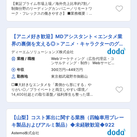
成などの業務改善 ・モール運営データや販売デー
良い環境で、職種やポジションなどに関係なく意
【東証プライム市場上場／海外売上比率約7割／
タの整理、見える化、分析補助 ・各部署で使える
見が闊達にかわされる社風です。 変更の範囲：組
制御分野のリーディングカンパニー／リモートワ
AI活用ルール、テンプレート、運用フローの整備
織変更や異動に伴い弊社事業に関連する業務の範
ーク・フレックスの働きやすさ】 ■業務概要：
・社内メンバーへの導入支援、使い方の定着支援
囲で変更となる場合がございます。
プロダクト本部におけるマーケティング戦略の立
・改善施策の効果測定と、継続的な改善提案 ・売
案と部門全体のマネジメント業務をお任せ致しま
上向上や利益改善につながるAI活用テーマの企
す。 ■業務詳細： ・営業部門と連携した営業戦
画・推進 ■当社の特徴： 当社は、自社ブランド
略・販売戦略の可視化および策定支援 ・マーケテ
「HID屋」を通じて、車・バイク向けライト製品
【アニメ好き歓迎】MDアシスタント＜エンタメ業
ィングプロモーション・コミュニケーション施策
を中心としたカー用品の企画・設計・販売を行っ
への落とし込み ・市場・顧客データや営業情報の
界の裏側を支える◎＞アニメ・キャラクターのグッ
ています。ヘッドライトやフォグランプ、ウイン
分析にもとづく課題抽出と戦略立案 ・部門横断で
カーなど多彩な製品を展開し、ものづくりとECの
ズ製作
ディーエムソリューションズ株式会社
のステークホルダー調整（営業、事業部、海外拠
両面から事業を成長させている会社です。 ■応募
点など） ・マーケティング施策全体の進捗管理、
業種 / 職種
Webマーケティング（広告代理店・コ
時にご提出いただきたい内容： ・EC運営の実務
予算管理、成果検証 ・部門のマネジメント業務
ンサルティング・制作） Webサービ
経験がわかる経歴 ・これまでに行った業務改善の
■働き方： 残業時間は20時間/月程度、土日祝休
ス・Webメディア（EC・ポータル・ソ
具体例 ・AI活用による改善実績 ・数字で説明で
年収
300万円
~
449万円
ーシャル）
,
MD マーケティング・広報
みとなり、在宅勤務やフレックス制度も導入して
きる成果 ・利用経験のあるツールや環境 ・HID屋
アシスタント
勤務地
東京都武蔵野市御殿山
おり、柔軟に働ける環境を整備しております。 ■
で改善できそうだと考えるテーマがあれば簡単な
配属先： 配属先となる横河プロダクト本部マーケ
提案 変更の範囲：会社の定める業務
□■大好きなエンタメを「裏側から形にする」や
ティング統括部は当社の製品（計測機器・制御機
りがい◎／プライベートと両立しやすい環境／
器）に関するマーケティング戦略の立案・実行・
14,400社超との取引基盤／福利厚生も整った環
効果検証を行う部門となります。マーケティング
境で長期就業が可能■□ ■業務内容： 〜手がけた
統括部の中にはマーケティング戦略、プロモーシ
製品が世の中に送り出されるやりがい◎〜 新規事
ョン、マーケティングコミュニケーションを担う
業として立ち上げるIPビジネス領域にて、アニメ
複数チームで構成されて、今回はマーケティング
やキャラクターのグッズ製作などを裏側から支え
コミュニケーションのマネジメント業務をお任せ
【山梨】コスト算出に関する業務（四輪車用ブレー
る「MDアシスタント」を募集します。 事業の主
致します。 ■やりがい： 横河電機の事業成長に
軸（約9割）となる自社発のグッズブランド展開
キ製品およびアルミ製品）◆未経験歓迎◆922
直接関わる“営業×マーケティング”の中核を担え
（MD事業）を中心に、イベント企画などのタイ
るポジションで、プロモーション／マーコム／営
Astemo株式会社
アップ事業（約1割）にも携わっていただきま
業戦略を一体として動かし、組織横断で成果を創