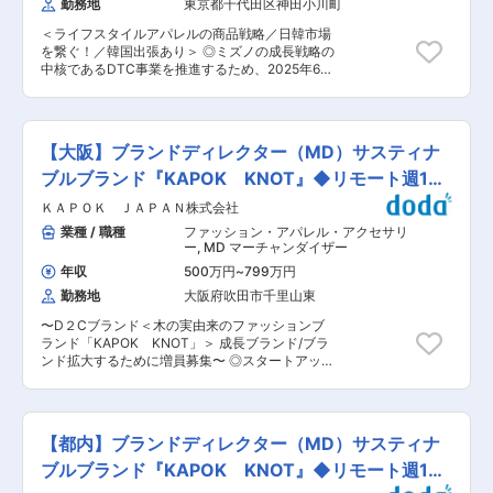
勤務地
東京都千代田区神田小川町
パートナー（デザイン、開発、ソーシング）と共
ど ■入社後の流れ： まずは１〜2週間、各部署で
に、日本市場展開に向けた価格・粗利を含めた企
の基礎研修を行い、会社の事業全体をつかんでい
＜ライフスタイルアパレルの商品戦略／日韓市場
画開発を管理 ◎上記商品マスタ管理 ◎製品開発に
ただきます。 その後、商品知識を深めるために、
を繋ぐ！／韓国出張あり＞ ◎ミズノの成長戦略の
おけるフィールドテスト、アスリートミーティン
弊社HPのコラムを使った学習やテーマ別の勉強
中核であるDTC事業を推進するため、2025年6月
グ、市場リサーチ 【計数管理】 ◎各KPI（売上、
会に参加します。 並行して、お問い合わせ対応に
に新設された「オウンドチャネル統括本部」での
粗利、原価、プロパー消化率、在庫回転・期末在
も取り組み、知識の定着や顧客ニーズの理解を進
募集 ◎韓国と日本の市場を繋ぎながら、商品戦略
庫残高）の追跡管理 【販促関連】 ◎展示会関連
めていきます。 その後、徐々に製品開発業務に携
を担うMDポジション。市場分析や商品ラインナ
（Go to Market （GTM）プロセス、イラストブ
わっていただきます。 市場調査、マーケティン
ップ構築など、上流工程から携わる事が出来ます
ック作成、展示会準備／表現方法立案、展示会ア
【大阪】ブランドディレクター（MD）サスティナ
グ、製品企画・開発など、ステップを踏んで幅広
◎韓国ファッションやライフスタイルトレンドを
テンド、商品説明） ◎MDプラン作成、店頭販促
い業務を習得していただける環境です！
分析し、日本向けの商品企画へ反映。さらに日本
ブルブランド『KAPOK KNOT』◆リモート週1日
プラン立案、プロモーション案立案 【社内連携・
で支持される商品を韓国へ提案するなど、日韓市
商品説明】 ◎マーケティングとのパートナーシッ
可
ＫＡＰＯＫ ＪＡＰＡＮ株式会社
場の商品戦略に携われます ◎単なる販売管理でな
プを通じて、説得力のあるストーリーとプレゼン
く、「次に何が売れるのか」「どのような商品構
業種 / 職種
ファッション・アパレル・アクセサリ
テーションを作成し、Go to Market （GTM）プ
成が市場に受け入れられるのか」を考え、商品ラ
ー
,
MD マーチャンダイザー
ロセスに準じ営業、チャネルMDと協業し主なイ
インナップを企画・構築するMDとして活躍頂き
ベント（会議）を通して販売目標に繋げる ■仕事
年収
500万円
~
799万円
ます ◎月1〜2回程度の韓国出張を予定しており、
のやりがい ◇自社で企画、開発、生産管理の機能
勤務地
大阪府吹田市千里山東
現地法人との連携を通じて、市場トレンドや顧客
を持ち、一気通貫でモノづくりを担っているた
ニーズを直接吸収できる環境です ◎新組織の立ち
め、モノづくりに対する幅広い知見を得ながら、
〜D２Cブランド＜木の実由来のファッションブ
上げフェーズのため、自ら課題を発見し、提案
アスリートのサポートに携われるポジションで
ランド「KAPOK KNOT」＞ 成長ブランド/ブラ
し、仕組みづくりにも挑戦出来ます ■業務内容
す。 ◇サプライチェーン、マーケティング、営業
ンド拡大するために増員募集〜 ◎スタートアップ
スポーツスタイルアパレルおよびトレーニングア
などの幅広い部署と日々コミュニケーションを取
ならではの裁量と、事業スケールフェーズの面白
パレル領域（※競技用ではなく、日常スポーツシ
りながら、自ら構成した商品が店頭に並ぶ喜びを
さを感じられるポジションです。 ■業務内容：
ーンやライフスタイル系のアパレル）のMD業務
感じることができます。 より商品力を強化してい
『KAPOK KNOT』のブランディングやコミュニ
をお任せします 日韓アパレルラインナップ統合の
くフェーズにおいて、経験に関わらずカテゴリー
ケーション戦略のマネジメントを担当をお願いし
中心メンバーとして、市場分析から商品戦略立
【都内】ブランドディレクター（MD）サスティナ
の担当者として責任を持ち、成長していけるチャ
ます。 ブランドの方向性の策定、メッセージやコ
案、ラインナップ構築まで幅広く担当頂きます ＜
レンジングな環境があります。 変更の範囲：会社
ンセプト立案、ブランド価値の向上、ブランドア
ブルブランド『KAPOK KNOT』◆リモート週1日
詳細＞ ・市場分析、事業計画、シーズン戦略の策
の定める業務
イデンティティの管理、広告やマーケティング戦
定 ・商品ラインナップの組み立て ・商品デザイ