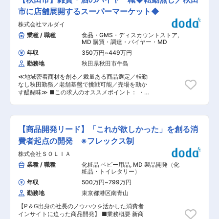
主に担当頂きます) ・MD ・絵型作成 ・顧客への
50年以上の老舗料理店です。現在ではレストラン
ブランド企画に関するプレゼン業務 ■業務内容詳
市に店舗展開するスーパーマーケット◆
を17店舗、洋菓子店を4店舗運営しています。 ◎
細： 生産管理、仕様書作成などの業務も対応頂け
基本理念は「利は人の喜びの陰にあり」。「当社
株式会社マルダイ
ると良い MD、絵型などブランド企画業務から、
にかかわる全ての人々を大切にし、そして全ての
ご自身で企画した内容を顧客へプレゼン頂く業務
業種 / 職種
食品・GMS・ディスカウントストア
,
人々により大切にされる企業でありたい」を経営
まで幅広くお任せしていきたいと考えておりま
MD 購買・調達・バイヤー・MD
精神に、「100年続く店づくり」を店舗理念とし
す。若い年代をターゲットにしたブランド構築を
て掲げて、今日まで経営してまいりました。何度
年収
350万円
~
449万円
進めていきたいと考えておりますので、ご自身の
ご来店いただいても常に喜びや感動を感じていた
勤務地
秋田県秋田市牛島
感性やスキルを活かして頂けます。ファッション
だける食空間を創造することをモットーに店舗づ
に興味があり、ご自身でブランド立ち上げや企画
くりを行い、心より感動の時間を味わっていただ
≪地域密着商材を創る／裁量ある商品選定／転勤
をしたいとの想いをカタチにできる業務内容とな
き、喜びをお客様と分かち合えるような接客を、
なし秋田勤務／老舗基盤で挑戦可能／売場を動か
ります。基本は企画業務に従事頂きますが、希望
スタッフ全員に徹底しております。 変更の範囲：
す醍醐味≫ ■この求人のオススメポイント： ・
に応じて生産管理や仕様書作成などの業務にもチ
会社の定める業務
自分の仕入れと企画が即売場に反映される裁量の
ャレンジ頂きスキルアップする事も可能です ■当
大きさ ・転勤無しで地域に根差しながらキャリア
社について 当社は主力ブランドを5ブランド持ち
形成が可能 ・販促や棚割まで一貫関与し成果が数
アパレルから靴までトータルで企画生産している
字で見えるやりがい 地域密着型スーパーマーケッ
会社です。大手有名ショップやセレクトショップ
【商品開発リード】「これが欲しかった」を創る消
トを展開する当社にて、酒・雑貨カテゴリーのバ
の製品企画からプロデュースし製品の生産までし
イヤーとして商品戦略の中核を担う仕事をお任せ
費者起点の開発 ※フレックス制
ております。他社様ブランドとコラボ企画やイラ
いたします。 ■職務内容： ・商品仕入れと調達
ストレーターとのコラボ企画なども行ってます。
株式会社ＳＯＬＩＡ
業務 ・棚割りの作成 ・特売やキャンペーンの企
■組織構成： 14名が活躍中です(企画4名) ■キャ
画立案 ・POPやディスプレイの制作 ・在庫管理
業種 / 職種
化粧品 ベビー用品
,
MD 製品開発（化
リアパス： 企画業務の基礎を習得→徐々に担当す
および需要予測 ・競合調査、トレンド分析、新規
粧品・トイレタリー）
る企画業務の幅を広げて頂きます→独り立ち頂
取引先開拓 単なる発注ではなく、顧客ニーズを起
き、ご自身の目指すブランド企画業務に従事→希
年収
500万円
~
799万円
点に売場を設計するポジションです。本部の設計
望により生産管理業務や仕様書作成業務にチャレ
勤務地
東京都港区南青山
思想を背景にしつつ、店舗の反応や売上データを
ンジ頂く事も可能です ■働き方、就業環境： ワ
見て即座に改善を回せるため、「自分の意思で売
ークライフバランスに配慮した働きやすい環境を
【P＆G出身の社長のノウハウを活かした消費者
れる売場を作る」実感を得られます。出張はほぼ
提供しています。残業は月平均20時間程度で、プ
インサイトに迫った商品開発】 ■業務概要 新商
なく、秋田に根差したバイヤー業務に集中できま