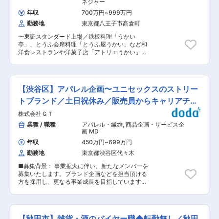
り組み ・マーケティング、薬事、医師、SCM部
ネジャー
門等との連携およびディレクション業務。 （2）
年収
700万円
~
999万円
チームマネジメント（タスク・ピープル管理） ・
勤務地
東京都八王子市高倉町
商品企画メンバーの目標設定、1on1、評価などの
ピープルマネジメント。 ・各メンバーが担当する
〜東証スタンダード上場／鉄板料理「うかい
領域（リサーチ・企画立案・実行）に対する壁打
亭」、とうふ会席料理「とうふ屋うかい」など和
ち、進捗管理、タスクの交通整理。 ・チーム全体
洋食レストランや洋菓子店「アトリエうかい」を
のモチベーション維持とスキルアップの支援。
展開／工房新設と直営出店で自社ブランドを強
（3） 経営層（部長以上）へのレポーティング ・
化〜 ■業務内容： 工房の新設および小売店の新
定例MTG等において、役員・事業部長などの経営
規出店計画に伴い、事業規模の拡大を見込んでい
層に対して直接レポーティングを実施。 ・チーム
ます。それに伴い、マーチャンダイジング・店舗
全体の売上推移、競合動向のサマリー、および今
【渋谷区】アパレル企画〜ユニセックスのストリー
開発・部門連携の強化が急務となっており、事業
後の事業戦略・打ち手のプレゼンテーションと最
部長と並走しながら事業再構築を担うリーダーを
トブランド／土日祝休み／販売員からキャリアチェ
終承認の獲得 ■魅力： ・「200万件超の巨大プラ
募集します。 ■具体的な業務内容： 物販事業部
ットフォーム」のP/L（損益）を直接動かすダイ
ンジ
株式会社ＧＴ
の中核人材として、事業部長と連携しながら事業
ナミズム 単一のコモディティ商品を売るのではな
全体の再構築・成長をリードしていただきます。
業種 / 職種
アパレル・繊維
,
商品企画・サービス企
く、オンライン診療という巨大なエコシステム全
・取扱商品のマーチャンダイジング（MD戦略の
画 MD
体の価格戦略、仕入れ（アライアンス）、販売ポ
企画・実行） ・自社商品直販のための店舗開発
ートフォリオを統括します。経営陣に近い距離
年収
450万円
~
699万円
（出店戦略・立地選定・立ち上げ） ・物販事業部
で、数億〜数十億円規模の事業インパクトをダイ
勤務地
東京都渋谷区代々木
内（複数部署）の統括・マネジメント ・経営層・
レクトに生み出す手応えがあります。 ・「仕組み
他部門との連携・調整 ・役員・執行役員からの特
のないカオス」を仕組み化する、組織立ち上げの
■募集背景： 事業拡大に伴い、新たなメンバーを
命案件の推進 ※「事業をつくる・立て直す」フェ
面白さ 現在、市場リサーチや機敏な価格変更の体
募集いたします。ブランド企画などを担当頂ける
ーズに関われるポジションです ■ポジションの魅
制が整いきっていない（伸び代がある）状態か
方を採用し、更なる事業成長を目指しています。
力： ・事業再構築というダイナミックなテーマに
ら、「どうすれば競合の動きにリアルタイムに追
■概要： アパレルブランドの企画から卸、生産ま
関われる ・経営層と近い距離で意思決定に関与可
従できるか」のオペレーション（仕組み）をゼロ
で対応する当社での企画業務を担当 ■担当業務：
能 ・店舗・商品・組織を横断した経験を積める
から設計・構築できます。 変更の範囲：会社の定
・自社ブランド製品企画(10代後半〜20代後半ま
■当社について： ◎当社は1964年八王子市高尾に
める業務
でのユニセックスのストリートブランドの企画を
うかい烏山を創業（法人設立は1968年）、創業
【秋田市】雑貨・酒のバイヤー職◆転勤無し／秋田