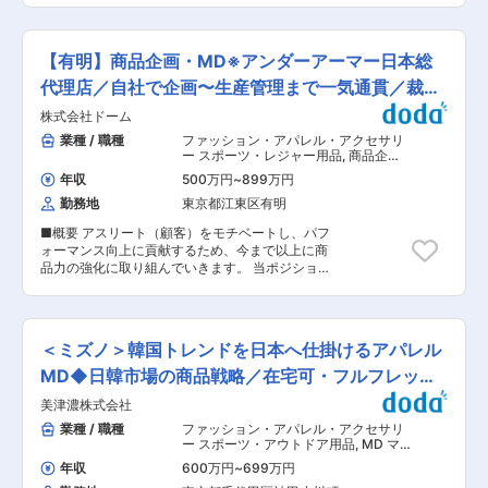
開発ではなく、「どの商品を、どの価格帯で、ど
人や環境にやさしい洗浄剤・剥離剤製品を強みと
のバランスで並べるか」まで踏み込んだ提案が可
し、幅広い業界のモノづくりを支えてきました。
能。数百店舗規模の商品戦略に関われます。 ・海
現在では1000種類以上の製品を製造・販売して
外フィールドでのダイナミックな仕事：展示会参
【有明】商品企画・MD※アンダーアーマー日本総
おり、創業から現在に至るまで事業を拡大し続け
加や直接貿易を通じて、グローバルな視点で商品
ています。 今回は体制強化を図るため、今後の躍
代理店／自社で企画〜生産管理まで一気通貫／裁量
開発に挑戦できます。 ・裁量：新規開発ルートの
進を共に盛り立ててくださる新たな企画スタッフ
開拓や商品構成決定など、戦略的な意思決定に関
大◎
株式会社ドーム
を募集！ 近年ではBtoC製品の企画開発にも力を
われます。 ・生活を豊かに：園芸・レジャー・ペ
入れており、衛生用品や健康食品、医薬品関連、
業種 / 職種
ファッション・アパレル・アクセサリ
ットなど、人々の暮らしに密着した商品を自ら企
化粧品など幅広い商品の企画に携わることができ
ー スポーツ・レジャー用品
,
商品企
画できます。 ■同社特徴： 2021年3月子会社で
るポジションです。あなたのアイデアで当社のヒ
画・サービス企画 MD
あるホームセンター事業会社5社「DCMカーマ、
年収
500万円
~
899万円
ット商品を生み出してください！ ■業務詳細：
DCMダイキ、DCMホーマック、DCMサンワ、
勤務地
東京都江東区有明
工業薬品・洗浄剤などをはじめとする自社商品の
DCMくろがねや」を完全統合し、１つの新会社
企画開発をお任せします。 商品設計から販売・マ
に生まれ変わりました。 前身は、2006年にカー
■概要 アスリート（顧客）をモチベートし、パフ
ーケティングまで、一連のプロセスに関われるポ
マ、ダイキ、ホーマックが業務資本提携を行い誕
ォーマンス向上に貢献するため、今まで以上に商
ジションです。 主な業務内容 ・市場・顧客ニー
生した「DCM Japanホールディングス」。 その
品力の強化に取り組んでいきます。 当ポジション
ズの調査、課題の整理 ・製品設計・開発（配合検
後、2010年に現社名へと商号を変更し、販促部
は、製品や顧客の動向、トレンドを分析し、商品
討、試験／BtoB・BtoC向け） ・販売に向けたコ
門や商品部の統合を行いました。2015年にはサン
企画から販売計画、予算・売上を管理します。 ◇
ンテンツの企画・制作 ・販売後の販促活動（Web
ワドーを、2016年にはくろがねやを完全子会社
取り扱いカテゴリー◇ メンズ／ユース／ウィメン
コンテンツ制作、SNS運用） など ＜POINT！
化。2017年にはケーヨーと資本業務提携を行い、
ズトレーニング、ランニング など ■業務詳細
＞ ★ヒット商品の「生みの親」になれるチャンス
＜ミズノ＞韓国トレンドを日本へ仕掛けるアパレル
スケールメリットを生かした商品ラインナップの
【製品企画】 ◎マーケットを創造するための製品
も！ HPの新コンテンツや自社ブランドの新商品
充実やコスト削減など、全国の店舗で付加価値の
企画（展示会年2回、別注企画、期中追加企画）
MD◆日韓市場の商品戦略／在宅可・フルフレック
を生み出したりなど、企画開発部の仕事にも深く
高いサービスを提供しています。 変更の範囲：会
◎Under Armourグローバルとも連携し、市場・消
携わることができます。多角的なスキルを身に着
ス
社の定める業務
美津濃株式会社
費者にあった商品の選定、展開に向け、チャネル
けることができるため活躍できるフィールドは無
MDと連携し商品構成を企てる ◎商品構成（日本
業種 / 職種
ファッション・アパレル・アクセサリ
限です◎ ■組織構成： 現在、企画開発課には
展開商品企画／グローバル商品選定）、に伴う企
ー スポーツ・アウトドア用品
,
MD マ
20〜30代の5名のメンバーが在籍しております。
画立案コンセプトワーク、サンプル作成、調達連
ーチャンダイザー
■主要取引先（一部抜粋）： 三菱ケミカル株式会
年収
600万円
~
699万円
携、製品発注 ◎開発カレンダーに基づき製品開発
社様・三井化学株式会社様・株式会社クラレ様な