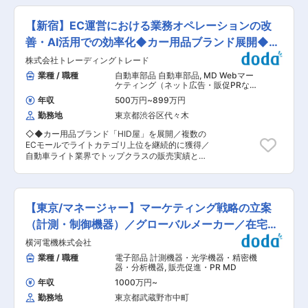
ブ、PRなど、幅広い領域に携われるポジションで
新聞・その他テレビ、雑誌など出演多数 変更の範
上最大化/発注・在庫の最適化に従事していただき
す。 ■組織構成：MD・生産・企画のスタッフが
囲：会社の定める業務
ます。 社内外ステークホルダーとのコミュニケー
在籍しております。（社員3名・業務委託12名ほ
【新宿】EC運営における業務オペレーションの改
ション、特に店舗との密なコミュニケーションが
ど） ■自社ブランド： ◎「KAPOK KNOT」
必須となる業務です。 ■具体的な業務内容： ・
善・AI活用での効率化◆カー用品ブランド展開◆土
https://kapok-knot.com/pages/story 東南アジア
取扱製品（SKU）の管理/最適化（店頭/ECでの取
などに自生している樹木「カポック」の実から繊
日祝休
株式会社トレーディングトレード
扱継続の決定等）、プライベートブランドの販売
維を採取し、中綿に使ったコートを開発したして
強化アイテムの選定、発注量コントロールをはじ
業種 / 職種
自動車部品 自動車部品
,
MD Webマー
います。 湿気を吸って発熱するほか、繊維の中が
めとした、販売最大化と製造・在庫最適化に向け
ケティング（ネット広告・販促PRな
空洞で空気を含むため、羽毛をつかった「ダウン
た施策検討と実行 ・各店舗、EC本部と連携した
ど）
コート」並みの暖かさを得られます。 樹木の伐採
年収
500万円
~
899万円
製品販売計画の策定 ・上記に伴うデータ作成、分
や鳥の羽を引き抜く必要がなく、環境負荷の小さ
勤務地
東京都渋谷区代々木
析業務、帳票作成（売上・在庫・消化率等） ・製
い服です。 ◎経済産業省・JETRO主催「J-
品のSTP・競合分析、プロモーション施策の運
Startup Impact」選定。 既存のアパレル業界の構
◇◆カー用品ブランド「HID屋」を展開／複数の
用、プライシングなどプロダクトマーケティング
造を変える可能性を高く評価されています。 ■取
ECモールでライトカテゴリ上位を継続的に獲得／
業務 等 ■当社展開のコスメブランド：
扱いアイテム： ◎価格一例：コート44000円、
自動車ライト業界でトップクラスの販売実績と人
「Cosme Kitchen」「to/one」「SNIDEL
ワンピース28000円など ■取引先：株式会社デサ
気◎◆◇ ■業務内容： 自動車ライト（LED／
BEAUTY」「Celvoke」などを展開。 ひとりの個
ント・株式会社ヘラルボニ・株式会社DEPT、他
HID）の企画開発・販売を行う当社にて、EC実務
性に寄り添い魅力を引き出すスキンケアやメイク
■メディア：
を理解しながら、Claude Code を中心にAIを活用
アップはもちろんのこと、サプリなども展開する
VOGUE/WWD/ELLE/HUFFPOSE/WBS/MBS/日経
し、現場改善・業績UPを推進できる方を募集し
ことで、内側からの美しさも追求。ナチュラルな
【東京/マネージャー】マーケティング戦略の立案
新聞・その他テレビ、雑誌など出演多数 変更の範
ます。 EC運営の現場に深く入り込み、AIを使っ
ライフスタイルをこれから楽しみたい方にも、オ
囲：会社の定める業務
て ・業務時間を減らす ・ミスを減らす ・売上と
（計測・制御機器）／グローバルメーカー／在宅勤
ーガニックに精通した方にも、やさしさとこだわ
利益の伸びにつなげる ことを担っていただきま
りにあふれた商品・サービスを提供しています。
務可
横河電機株式会社
す。 単なるAI活用ではなく、現場で使われ続ける
■マッシュグループに関して： 「SNIDEL」や
仕組みを作ることが役割です。 ■具体的な業務内
業種 / 職種
電子部品 計測機器・光学機器・精密機
「gelato pique」など多くのファッションブラン
容： ・EC運営業務の棚卸しと、改善余地の洗い
器・分析機器
,
販売促進・PR MD
ドや、「Cosme Kitchen」等を展開する会社で
出し ・Claude Codeを活用した業務効率化の設
す。マッシュビューティーラボはオーガニック＆
年収
1000万円
~
計・実装・運用 ・商品登録、商品ページ改善、在
ナチュラルを軸にオリジナル＆セレクトのコスメ
勤務地
東京都武蔵野市中町
庫管理、受注処理、問い合わせ対応、レポート作
ブランドを扱う会社になります。また、風通しの