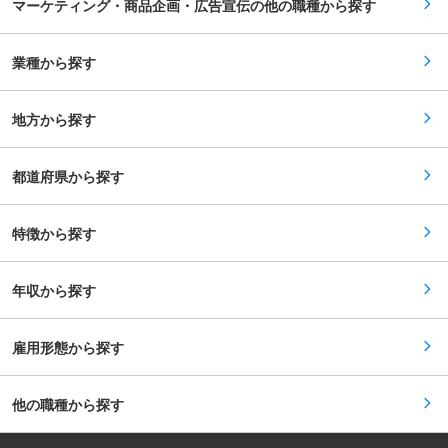
国で大量出店と物流・ITを中心に自社で取組み、
マーケティング・商品企画・広告宣伝の他の職種から探す
■働き方： リモートワークは常時利用している形
徹底した効率化を追求し続けたことで圧倒的な
で運用はしておりませんが、ご家庭で何かご事情
「安さ」を実現し、お客様の支持を得てきたこと
などがあった際に個別相談の上、スポットでの利
にあります。創業以来小売の現場でITを活用し流
活用は可能です。 ■当社について： 1949年に愛
業種から探す
通の生産性向上、買い物体験のイノベーションに
知陶器株式会社として設立（現社名のアイトーは
トライし続けてきました。 変更の範囲：会社の定
「愛知陶器」を略したもの）。その後、陶器の卸
める業務
売り事業者として事業を拡大させてきました。 販
地方から探す
売先は全国の大手百貨店やライフスタイルショッ
プ等の小売店、量販チェーン店、ネット関連
（Amazon、楽天など）と幅広く展開していま
す。 特にネット関連事業、通販事業等が成長分野
都道府県から探す
として伸びており、販路・取り扱いアイテム共に
拡大しています。 ＜当社の強み＞ ◎全国各地の仕
入先（産地）と主に首都圏・都市圏の販売先（大
特徴から探す
手百貨店など）との強固なネットワーク ◎不動産
事業も含めた盤石な財務基盤により、卸売りの事
業者として、仕入先（産地）や販売先（大手百貨
店）などに対して競合他社よりもより適切な良い
年収から探す
条件で取引を進める事が可能 変更の範囲：会社の
定める業務
雇用形態から探す
他の職種から探す