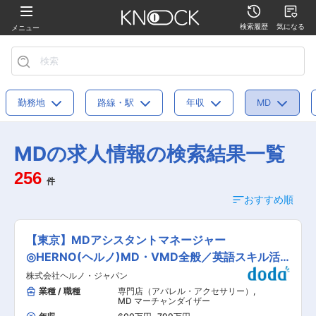
検索履歴
気になる
メニュー
勤務地
路線・駅
年収
MD
MDの求人情報の検索結果一覧
256
件
おすすめ順
【東京】MDアシスタントマネージャー
◎HERNO(ヘルノ)MD・VMD全般／英語スキル活
かせる◎
株式会社ヘルノ・ジャパン
業種 / 職種
専門店（アパレル・アクセサリー）
,
MD マーチャンダイザー