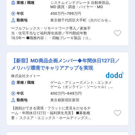
す。グッズ製作における進行管理やバックオフィ
業種 / 職種
システムインテグレータ 自動車部品
,
出する経験が積めます。また、当社がグローバル
ス業務全般をお任せします。 ■具体的に： ＜進
MD 購買・調達・バイヤー・MD
に展開しており、業務でもグローバル拠点と関わ
行管理・バックオフィス業務＞ ・進捗管理リスト
ることが多く、グローバルに活躍できる環境で
年収
450万円
~
799万円
の更新、梱包指示書の作成 ・契約回りなどのバッ
す。 ■当社について： 当社は制御分野における
勤務地
東京都千代田区大手町（次のビルを除
クオフィス業務全般 ・仕入れ先（サプライヤー）
グローバルカンパニーで関係会社が国内13社、海
く）
への見積依頼・回答内容の精査 ＜クリエイティブ
外115社あり、国内シェア・世界シェア共にトッ
〜フルフレックス・リモートワーク導入／家族手
管理・監修＞ ・入稿データの確認、サンプルの品
プクラスを誇ります。取引企業数は1万社以上を
当・住宅手当など福利厚生抜群／平均勤続年数
質チェック ・版元などとの監修のやり取り ＜営
超え、各業界のメーカーや地方自治体、公共団体
18.5年〜 ■職務内容： ・四輪ブレーキ製品（コン
業・提案サポート＞ ・営業資料の作成補助、受注
など幅広い分野で取引があり、モノづくりやイン
ベ／電制）の新製品の原価計画（分析／検討） ・
データの管理・照合 ・広告配信周りの手配（デジ
フラを支えております。
新製品の開発フェーズ毎のフォロー、報告、会議
タルマーケティング部門やメディアとの連携） ■
（CE／CEF会議）運営・進行・取りまとめ他 ・
この仕事で得られるもの： ◇大好きなエンタメを
関連会社間の見積案件原価算出／売価案立案 ・ア
「裏側から形にする」面白さ◎ アニメ、漫画、キ
【新宿】MD商品企画メンバー◆年間休日127日／
フターパーツの原価算出／売価案立案 ■ミッショ
ャラクター、アーティストなど、ジャンルの縛り
ン・期待される役割： 四輪ブレーキ製品の新製品
メリハリ環境でキャリアアップを実現
なく幅広いIPに関わることができます。自分の好
の原価検討、End Gateまでの収支管理、関連会社
きなカルチャーの裏側に携われるワクワク感があ
株式会社タイトー
間の見積業務全般。 ■仕事の魅力： ◎四輪車用ブ
ります。 ◇あなたの「細やかさ」がモノづくりに
レーキ製品およびアルミ製品の見積り業務を通じ
業種 / 職種
ゲーム・アミューズメント・エンタメ
直結するやりがい 決められたルーティンワークを
て、コスト構造を把握し、あるべき姿の原価・収
ゲーム（オンライン・ソーシャル）
,
商
こなすだけでなく、グッズ製作の過程にイチから
支計画を行い、企画・開発・量産までの工程を深
品企画・サービス企画 MD
伴走します。あなたの丁寧なチェックや進行管理
年収
400万円
~
649万円
く理解できます。 ◎自分の立案したコストや収支
を経て、世の中に製品が送り出された時の達成感
勤務地
東京都新宿区新宿
計画が製品の将来に直結し、新規ビジネスに関わ
はひとしおです。 ◇新規事業を支えるコアメンバ
る事ができ、やりがい、達成感がある仕事です。
ーとしての経験 立ち上がったばかりの事業だから
【挑戦ができる環境・フラットに意見をだせるチ
◎コスト算出業務を通じて関連部門の設計、調
こそ、あなたのサポートが事業の土台作りに直結
ーム・年間休日127日・福利厚生充実】 ■募集概
達、生技、工場、生産管理のスタッフなどとの幅
します。言われたことをやるだけでなく、チーム
要： スクエア・エニックス・ホールディングスグ
広い人脈形成とコミュニケーション能力向上等か
と一緒に事業を育てていく面白さを味わえます。
ループ、タイトーのMD（マーチャンダイジン
ら自己成長ができるのが魅力です。 ■当社の強
◇メリハリをつけて働ける、プライベートと両立
グ）商品メンバー職を募集いたします。 ■MD業
み： ・年間売上2.1兆円以上、EV車用のモータ
しやすい環境 残業は月10〜15時間程度を想定し
務内容： ◎アミューズメント施設向けの「プライ
ー・インバーター部品で世界シェアトップクラス