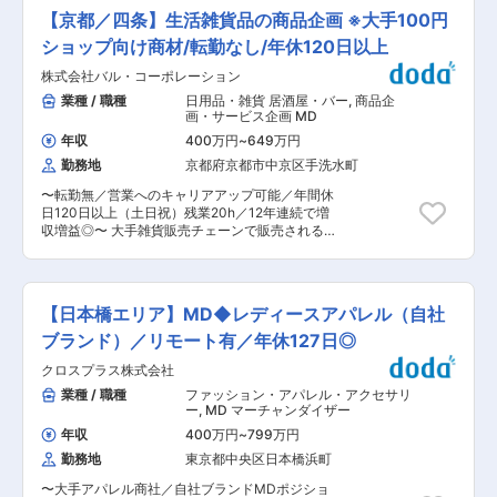
ています。マルチタスクやスケジュール管理が得
ズ」やコンビニ向けの「くじ」、ECやイベントを
を誇ります。 ・世界に先駆けて自動運転レベル
【京都／四条】生活雑貨品の商品企画 ※大手100円
意な方であれば、効率よく業務を進めて定時で退
通じての「物販商品」を取り扱っています。 ◎企
3を達成した「ホンダ・レジェンド」の自動運転
社し、自分の趣味の時間もしっかり確保できる環
画、開発、版権取得、製造、販促、販売まで商品
ショップ向け商材/転勤なし/年休120日以上
技術の製品開発に成功しています。 ■当社の特
境です。 変更の範囲：会社の定める業務
に関わる一連の業務を行っています。 ■仕事の進
徴： ・当社は完成車メーカーをお客様とし、様々
株式会社バル・コーポレーション
め方： 入社後は企画開発の実務として企画立案か
なモビリティの部品を開発／製造／販売する「独
ら採算の管理まで一連の業務を経験いただきま
業種 / 職種
日用品・雑貨 居酒屋・バー
,
商品企
立系Tier1サプライヤー」です。 変更の範囲：会
す。 ◎「手に届く」までトータルに携わる 企画
画・サービス企画 MD
社の定める業務
立案から、製造段階まで携われるほか、自社運営
年収
400万円
~
649万円
のゲームセンター・オンラインクレーンゲームを
勤務地
京都府京都市中京区手洗水町
展開しているので売上・人気度など「ユーザーの
反応」まで知ることができます。 当社アミューズ
〜転勤無／営業へのキャリアアップ可能／年間休
メント事業は営業利益前年比約32％増と、今後も
日120日以上（土日祝）残業20h／12年連続で増
社内におけるMD事業部の重要性はますます高ま
収増益◎〜 大手雑貨販売チェーンで販売される生
ります。 ■当社のカルチャー： ◎チームでアイデ
活雑貨やファンシーグッズ、ペット用品、シーズ
ィアを出し合う 1人あたり月20〜30ほどの案を練
ン雑貨、菓子などを企画・販売している当社にて
り、そのうち5〜10案件ほどを実際に商品化して
商品企画をお任せします。 ■業務 ・大手雑貨販
いきます。 固定担当で1つの版権に対しアイディ
売チェーンをメインに、生活雑貨やファンシーグ
アを練ることもあれば、案を持ち寄ってチームで
【日本橋エリア】MD◆レディースアパレル（自社
ッズ、ペット用品、シーズン雑貨、菓子などの商
まとめることも。社歴や年齢に関係なく意見を言
品企画をお任せします。※既存 チームごとに企画
ブランド）／リモート有／年休127日◎
い合える、フラットな環境です。 ◎商品を形にす
し、年間2000種類ほどの商品の企画を手掛けて
ることに力を、だからこそできる挑戦 タイトーは
クロスプラス株式会社
おります。 ・取り扱い商材 （1）ラッピング、手
自社オリジナル商品や版権商品の企画・開発に力
芸用品 （2）文具、梱包商品 （3）造花、パーテ
業種 / 職種
ファッション・アパレル・アクセサリ
を入れております。未だアニメ化されていない作
ィー用品、インテリア雑貨 （4）収納用品、ペッ
ー
,
MD マーチャンダイザー
品に注目をして、商品化を検討しております。 ■
ト用品、プラスチック関係 ・上記4つがチームに
キャリアアップ： 商品メンバーは、企画から販売
年収
400万円
~
799万円
なっています。１チームに20名ほど所属してお
まで全ての工程に関わることができ、関係者も社
勤務地
東京都中央区日本橋浜町
り、デザイナー/営業/貿易担当がいます。 ■仕事
内デザイナーやキャラクター版権元等多岐にわた
の流れ （1）新商品の企画 市場調査から生まれた
ります。 ご自身で主導して開発をすすめていただ
〜大手アパレル商社／自社ブランドMDポジショ
アイデアや、営業がお客様からヒアリングしてき