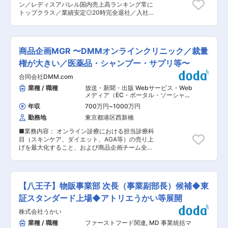
くことになるので、挑戦的な取り組みも実現で
ン／レディスアパレル国内売上高ランキング常に
た売れ筋情報、要望などをもとに、商品企画・デ
き、多くの実績を積み上げることできます。 ■働
トップクラス／業績安定◎20時完全退社／入社時
ザイナー・営業・貿易担当から成るチーム（約
き方： 年間休日127日で、福利厚生も充実。“しっ
有休付与／育休からの復職率100％〜 ■業務概
5〜6名）で話し合いながら新商品を考案。 （2）
かり働いてしっかり休む”という理想的な働き方
要： レディスアパレルを中心に展開している商
見積もり作成 （3）仕様やデザインの検討、試作
がかないます。 変更の範囲：会社の定める業務
社/メーカーである同社にて、「ATURO
品のチェック 商談で方向性が決まれば、生産を委
TAYAMA」のMDに関わる業務をお任せします。
託している中国やベトナムにある提携工場にサン
商品企画MGR 〜DMMオンラインクリニック／裁量
・販売計画立案と推進 ・売上分析、追加生産の指
プル作成を依頼します。 （4）社内へのプレゼン
示出し ・市場やトレンドなどマーケット情報の収
権が大きい／医薬品・シャンプー・サプリ等〜
テーション、決裁 （5）出荷量の予測、売上目標
集と分析 ・生産や納期管理 ・月次、週次展開へ
の立案 決裁が取れると、本生産に取り掛かりま
合同会社DMM.com
のまとめ ・アイテム構成、数量の決定、原価調
す。 定期的に提携工場と連絡を取ります。 （6）
整、粗利調整 ■部署情報： 20名程度のスタッフ
業種 / 職種
放送・新聞・出版 Webサービス・Web
導入管理（工場への指示だしや検品作業など） ◇
が在籍しています。 ※部署（DIV/ディビジョン）
メディア（EC・ポータル・ソーシャ
ゆくゆくお任せすること ・提案書作成、提案 大
の大枠の分担は、【企画チーム（MD、デザイナ
ル）
,
商品企画・サービス企画 MD
手雑貨販売チェーンのバイヤーへのプレゼンテー
年収
700万円
~
1000万円
ー、パタンナー）】と【営業チーム（営業、ディ
ションを行います。 営業と同行して商品案を提案
勤務地
東京都港区西新橋
ストリビューター、事務）】となっています。 ■
します。修正依頼があれば、デザイナーが対応す
はたらく環境： 20時完全退社やリモートワーク
るなど、臨機応変に進めていきます。 キャリアパ
■業務内容： オンライン診療における担当診療科
対応、時差出勤制度など、多様な働き方や福利厚
ス：企画補助→企画→営業 ■就業環境 ・中国への
目（スキンケア、ダイエット、AGA等）の売り上
生制度も充実しており、会社として社員の方々の
出張 有 ・また、育児休暇取得率100％を誇るな
げを最大化すること、および商品企画チーム全体
就業環境をサポートしています。 <数字で見るク
ど長期就業も叶う職場環境です。 ■やりがい 自
のパフォーマンスの最大化をお任せします。 ■詳
ロスプラス>
分の企画した商品が国内外にある5000店もの店
細： （1） プレイングマネージャーとしての担当
https://www.crossplus.co.jp/recruit/data/ ■クロ
頭に並び、多くの人に購入され、使ってもらえる
領域推進（商品企画・販売戦略） ・自らも担当の
スプラス株式会社：レディスアパレル商品をメイ
ことです。 クリスマス向けのラッピングだと20
診療科目を持ち、競合他社の価格設定やユーザー
ンに取り扱うアパレル商社/メーカー。アパレル製
【八王子】物販事業部 次長（事業副部長）候補◆東
万点ほど売れることも。SNS等で「かわいい♪」
動向の調査を実行。 ・「どう組み合わせて（セッ
品の企画〜生産〜納品までを担い、企画製造卸売
「使いやすい★」等の反応もやりがいに繋がりま
トプラン化）、いくらで、どうサイトで見せる
証スタンダード上場◆アトリエうかい等展開
事業、D2C事業、SPA事業と多角的な事業展開を
す。 変更の範囲：会社の定める業務
か」という販売戦略の策定および料金設定の最適
行っています。 <企業HP>
株式会社うかい
化。 ・国内流通薬剤の追加、海外輸入薬のOEM
https://www.crossplus.co.jp/ 変更の範囲：会社
化など、商品ラインナップ充実＋利益アップの取
業種 / 職種
ファーストフード関連
,
MD 事業統括マ
の定める業務