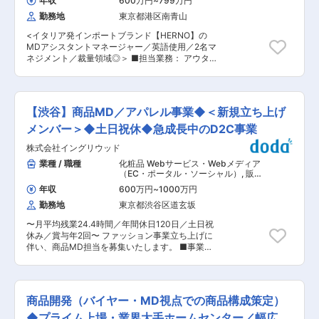
年収
600万円
~
799万円
勤務地
東京都港区南青山
<イタリア発インポートブランド【HERNO】の
MDアシスタントマネージャー／英語使用／2名マ
ネジメント／裁量領域◎＞ ■担当業務： アウター
ブランド「HERNO(ヘルノ)」を展開する同社にて
MDアシスタントマネージャーの募集となりま
す。 ■業務詳細： MD・VMD業務全般を幅広く
ご担当頂きます。 マネージメント業務（2名）に
【渋谷】商品MD／アパレル事業◆＜新規立ち上げ
も携わって頂きます。 ・シーズン商品の初回投入
および補充の出荷プラン作成・適正在庫調整、店
メンバー＞◆土日祝休◆急成長中のD2C事業
舗間の商品移動、店舗売上状況のレポート作成な
株式会社イングリウッド
ど ・本国の指示の元で、VMDなどディスプレイ
の指示出し等・本国とのメール・電話などのやり
業種 / 職種
化粧品 Webサービス・Webメディア
取りもございます。（英語を使用します。） ■組
（EC・ポータル・ソーシャル）
,
販売
織構成： 2名（アシスタント担当） ■業務の魅力
促進・PR MD
年収
600万円
~
1000万円
・MDとVMD両方を担当し、売上計画と店頭表現
勤務地
東京都渋谷区道玄坂
を一体で考える経験が積めます。 ・本国との調整
を通じ、ブランドの世界観・基準に沿った判断や
〜月平均残業24.4時間／年間休日120日／土日祝
英語実務に触れられます。 ・2名のチームをまと
休み／賞与年2回〜 ファッション事業立ち上げに
め、日々の業務を運営するマネジメント経験を得
伴い、商品MD担当を募集いたします。 ■事業に
られる環境です。 ■ブランドについて： 1948年
ついて オリジナルのアパレルブランドを展開する
イタリア北部のレーザでコートファクトリーとし
プロジェクト「Prompdo」を始動します。SNSの
て創業。有名メゾンのOEMを経て、今ではイタリ
普及やライフスタイルの細分化が進む中、消費者
アを代表するアウターブランドに成長。 伝統とク
のニーズはよりパーソナライズされた体験へと変
オリティを大切にしながら、決して妥協すること
商品開発（バイヤー・MD視点での商品構成策定）
化し、ファッションECプラットフォームとして絶
なく作品を生み出してきました。常に斬新かつフ
大な支持を得る「ZOZOTOWN」に特化して商品
◆プライム上場・業界大手ホームセンター／幅広い