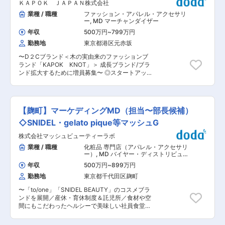
可
ＫＡＰＯＫ ＪＡＰＡＮ株式会社
略との統合など幅広く携わって頂きます。 ※木の
ンの確認 ・予算策定と販売進捗管理 ・マーケテ
実由来のファッションブランド「KAPOK
業種 / 職種
ファッション・アパレル・アクセサリ
ィング計画の策定 ・SKU管理、仕入計画の策定
KNOT」をD２Cブランド。ミッションは「世界中
ー
,
MD マーチャンダイザー
・グローバル連携（他販社との情報共有、連携）
にサスティナブルで機能的な素材を届ける」こと
・商品情報管理 ■組織構成 オウンドチャネル統
年収
500万円
~
799万円
です。 ◎東京出張がございます。 ■業務詳細：
括本部 マーチャンダイジング室 マーチャンダイ
勤務地
東京都港区元赤坂
・ブランドの方向性・世界観の策定 ・ブランドメ
ジング課13名 20代6名、30代4名、40代３名／
ッセージ・コンセプト立案 ・ブランド価値・アイ
男女比約6：4 若手が中心となって活躍している
〜D２Cブランド＜木の実由来のファッションブ
デンティティの維持・強化 ・PR／広告／マーケ
組織で、新しい事への挑戦を歓迎するカルチャー
ランド「KAPOK KNOT」＞ 成長ブランド/ブラ
ティング施策との統合プランニング ・商品づく
があります。中途入社者も活躍中です！ ■働き方
ンド拡大するために増員募集〜 ◎スタートアップ
り〜販売戦略までの一連のプロセスを踏まえた、
・在宅勤務制度あり（平均実施率は50%前後）、
ならではの裁量と、事業スケールフェーズの面白
コミュニケーション戦略設計 ■組織構成：MD・
フルフレックス、月平均15時間以下（繁忙あり）
さを感じられるポジションです。 ■業務内容：
生産・企画のスタッフが在籍しております。（社
と、働きやすい環境が整っています ・韓国出張あ
『KAPOK KNOT』のブランディングやコミュニ
員3名・業務委託12名ほど） ■自社ブランド：
り（月1〜2回程度／1週間前後） ・出張時の航空
ケーション戦略のマネジメントを担当をお願いし
◎「KAPOK KNOT」https://kapok-
【麹町】マーケディングMD（担当〜部長候補）
券やホテル手配は会社がサポート、コーポレート
ます。 ブランドの方向性の策定、メッセージやコ
knot.com/pages/story 東南アジアなどに自生し
カード支給のため立替負担なし。ストレス少なく
ンセプト立案、ブランド価値の向上、ブランドア
◇SNIDEL・gelato pique等マッシュG
ている樹木「カポック」の実から繊維を採取し、
出張対応が可能です 変更の範囲：会社の定める業
イデンティティの管理、広告やマーケティング戦
中綿に使ったコートを開発したしています。 湿気
務
株式会社マッシュビューティーラボ
略との統合など幅広く携わって頂きます。 ※木の
を吸って発熱するほか、繊維の中が空洞で空気を
実由来のファッションブランド「KAPOK
業種 / 職種
化粧品 専門店（アパレル・アクセサリ
含むため、羽毛をつかった「ダウンコート」並み
KNOT」をD２Cブランド。ミッションは「世界中
ー）
,
MD バイヤー・ディストリビュー
の暖かさを得られます。 樹木の伐採や鳥の羽を引
にサスティナブルで機能的な素材を届ける」こと
ター
き抜く必要がなく、環境負荷の小さい服です。 ◎
年収
500万円
~
899万円
です ■業務詳細： ・ブランドの方向性・世界観
経済産業省・JETRO主催「J-Startup Impact」選
勤務地
東京都千代田区麹町
の策定 ・ブランドメッセージ・コンセプト立案
定。 既存のアパレル業界の構造を変える可能性を
・ブランド価値・アイデンティティの維持・強化
高く評価されています。 ■取扱いアイテム： ◎価
〜「to/one」「SNIDEL BEAUTY」のコスメブラ
・PR／広告／マーケティング施策との統合プラン
格一例：コート44000円、ワンピース28000円
ンドを展開／産休・育休制度＆託児所／食材や空
ニング ・商品づくり〜販売戦略までの一連のプロ
など ■取引先：株式会社デサント・株式会社ヘラ
間にもこだわったヘルシーで美味しい社員食堂〜
セスを踏まえた、コミュニケーション戦略設計 ◎
ルボニ・株式会社DEPT、他 ■メディア：
自社化粧品プライベートブランドのいずれかをご
ブランド戦略からマーケティング、クリエイティ
VOGUE/WWD/ELLE/HUFFPOSE/WBS/MBS/日経
担当頂き、本社・店舗関係者を巻き込みながら売