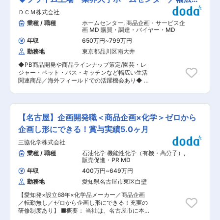
ァッショントレンドの香りを取り入れた、他には
を展開。トレンドに敏感なユーザーに向けて、今
存在しない一味違うアイデアのエッセンスとテク
商品展開
ＤＣＭ株式会社
の時代にふさわしい新しい購買体験を提供いたし
ニックを表現する本質的なリアルクローズを提案
ます。 ■業務内容： 1〜3ブランドを担当し、他
業種 / 職種
ホームセンター
,
商品企画・サービス企
しています。 ◎ブランドURL：
ポジションと協力して仕事を進めていただきま
画 MD 購買・調達・バイヤー・MD
http://www.herno.it/index.php/jp/menu ■価格
す。 担当ブランドの責任者として、売れ行き管理
帯： ジャケット：130000円〜 ブルゾン：
年収
650万円
~
799万円
まで深く踏み込んでいただくため、裁量が大きく
145000円〜 ブルゾン（コート）：255000円〜
勤務地
東京都品川区南大井
やりがいのある仕事です。 ＜具体的には＞ ◎予実
変更の範囲：会社の定める業務
マネジメント 予実管理および分析 商品のMD構
◆PB商品開発や商品ラインナップ策定/園芸・レ
成、発注数値管理 ◎価格マネジメント 目標原価率
ジャー・ペット・バス・キッチンなど幅広い生活
に基づいた売価決定、販売後のプライシング戦略
関連商品／海外フィールドでの活躍機会あり◆ 同
の立案実行 競合他社やトレンド比較等からの価格
社は、国内最大級のホームセンターグループとし
競争力分析 ◎販売戦略マネジメント PR戦略と連
て、園芸・レジャー・ペット・バス・キッチンな
動した販売スケジュール立案管理 在庫状況分析か
ど幅広い生活関連商品を展開しています。今回、
らの消化計画と追加発注の立案実施 ■ブランドに
商品開発部にて新たな価値を創出するマネジャー
ついて MELSOI（メルソイ 女性の「可愛い」を
【名古屋】企画開発職＜商品企画×化学＞ゼロから
クラスの人材を募集します。商品開発を軸にしな
大人デザインへ昇華） Olume（オリュム 都会で
がら、バイヤー視点で商品ラインナップ全体を描
企画し形にできる！賞与実績5.0ヶ月
働く女性向けFeminine×Casual） PURR（パー
くポジションです。 ◆業務： 商品開発を中心
猫が喉を鳴らすような喜びとリラックスを）
三協化学株式会社
に、バイヤー視点での商品構成提案まで幅広く携
SOEMIN（ソミン 韓国的感性と東京的洗練を融
わっていただきます。 ・商品開発に関する業務
業種 / 職種
石油化学 機能性化学（有機・高分子）
,
合） ■ポジションの魅力： ◇急成長中のD2C事
（海外出張あり…中国、東南アジア） ※出張頻度
販売促進・PR MD
業の新規立ち上げメンバーとして参画可能です ◇
は月に1回〜数ヶ月に1回ほど ・海外展示会参加
企業として財務基盤がしっかり整っているため、
年収
400万円
~
649万円
新規提案 ・工場選定・新規開発ルートの開拓 ・
資本力はありながら新規のアパレル立ち上げを行
勤務地
愛知県名古屋市東区白壁
直接貿易（中国、東南アジア）および商社経由で
える魅力的な環境となります ◇社内外の連携が多
の輸入商品開発 ・カテゴリー別の商品構成・売上
く、単なるアパレル業務にとどまらない多角的な
【愛知発×設立68年×化学品メーカー／商品企画
分析 ・バイヤーと連携した商品構成決定・売場
事業創りができます ◇成長企業の仕組みやナレッ
／転勤無し／ゼロから企画し形にできる！充実の
戦略への提言 ・知財・品質管理部との連携 ■魅
ジを身に着けることができます 変更の範囲：会社
研修制度あり】 ■概要： 当社は、名古屋市に本
力： ・商品開発×バイヤー視点の両立 単なる商品
の定める業務
社を置く工業薬品や洗浄剤の総合メーカーです。