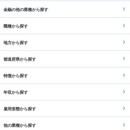
的に判断します。昇給に反映されます。 ■企業の
事務所等との報告業務における調整 ・その他、投
特徴 ◎上場企業グループの一員で安定性あり！ 先
資に関する業務全般への関与 ・本ポジションは、
金融の他の業種から探す
端医療分野の起業経験者や研究者、知財・市場調
経理／財務業務の経験を活かし、アセットマネジ
査の専門家が在籍し、実務に根ざした支援を実施
メント業務や投資モニタリングへのステップアッ
しております。 10年以上勤務する社員が多い点
プを視野に入れています。 投資実行後の運営フェ
も特徴です。 ◎企業の成長を身近で支え、社会に
職種から探す
ーズに深く携わることで、会計の知識に加え、再
貢献している実感を得られます！ 技術系スタート
エネ事業やファンド運用の実務に関する理解／視
アップ向けの研究開発拠点と、事業成長を支える
座を高めていただけるポジションです。 ■会社に
伴走型支援サービスです。 ◎残業は月平均5時間
ついて ・当社は、三菱UFJ銀行やNTTアノードエ
地方から探す
以下で、業務終了後は早めに退社する文化です！
ナジー、大阪ガスを含め日本を代表する9社が株
主となって2021年9月に設立した、「再エネ電力
を「つくる」から「つかう」までつなぐ」ことで
都道府県から探す
日本のカーボンニュートラルに貢献することを使
命とするファンドです。 ・脱炭素ニーズの高い社
会において、再生可能エネルギーによる電力開発
が急務となっています。当社は再生可能エネルギ
特徴から探す
ー電力をファンド形式で運用し、投資家の皆様に
広く還元していきたいと考えております。株主で
あるパートナー企業のプロジェクト発掘力、ファ
年収から探す
イナンス機能、電力引取需要を最大限活用し、日
本の再生エネルギー普及に向けた課題解決に貢献
することを目指します。 ・当社は設立時の計画を
大きく上回るスピードでファンドの投資運用を進
雇用形態から探す
めております。 当社の持つ再生可能エネルギー業
界での豊富なネットワークと、パートナー企業の
ノウハウを密に連携させることで、効率的な事業
運営を行っております。 変更の範囲：会社の定め
他の業種から探す
る業務