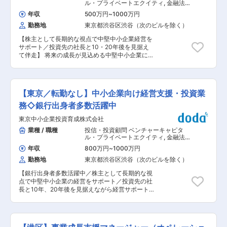
ピタリスト同様、圧倒的に経営に寄り添った立ち
ル・プライベートエクイティ
,
金融法人
位置であることが言えます。更に、キャピタリス
営業 戦略・経営コンサルタント
年収
500万円
~
1000万円
トの経営支援活動が社外取締役として経営参画し
勤務地
東京都渋谷区渋谷（次のビルを除く）
より全方位的になされるのに対し、GCPXにおい
ては、関与投資先数も絞り込み、重要な局面/テー
【株主として長期的な視点で中堅中小企業経営を
マにフォーカスし、必要に応じて執行レイヤーま
サポート／投資先の社長と10・20年後を見据え
でより深く入り込みます。 ■業務内容： GCPXは
て伴走】 将来の成長が見込める中堅中小企業に対
現在5名が在籍しており、コンサルファームやス
し、出資先選定と新規訪問、企業評価・出資/投
タートアップ、大手人材会社出身者など様々なバ
資・成長支援業務を一貫して行います。 ■業務内
ックグラウンドのメンバーが活躍しています。 投
容： （1）出資先企業の経営相談相手になり、
資先のスタートアップ企業の企業価値を高めるた
10、20年という長期間にわたり成長支援を行う
めに、経営課題・方針をくみ取り、その解決や達
【東京／転勤なし】中小企業向け経営支援・投資業
育成業務。 ー25〜40社程の出資先を担当し、経
成に向けて必要な人材の要件定義や望ましい組織
営状況を把握し個別に支援します。新規事業やＭ
務◇銀行出身者多数活躍中
体制の検討、必要に応じて人材の採用支援まで行
＆Ａ、後継者等に関する相談もあります。 （2）
います。 投資先の状況にもよりますが、1社1社に
東京中小企業投資育成株式会社
優良中堅企業を探し、資本政策の相談にのり、出
深く入り込み伴走するため、半年で2社前後の支
資条件をまとめ、企業審査を行い、手続きまで行
業種 / 職種
投信・投資顧問 ベンチャーキャピタ
援をチームで一丸となって行います。 キャピタリ
う出資業務。 ー年間100社程度、経営者に訪問し
ル・プライベートエクイティ
,
金融法人
ストとも連携しながら行うため、起業家の想いや
2〜3社に対して新規出資をします。出資に至るま
営業 戦略・経営コンサルタント
経営・事業戦略をVCならではの解像度で理解す
年収
800万円
~
1000万円
で社長や後継者と関係構築し、企業審査では当該
ることができ、それを採用支援にも活かすことが
勤務地
東京都渋谷区渋谷（次のビルを除く）
企業の顧客や取引金融機関にもヒアリングしま
できる点が大きな強みであり魅力となっていま
す。 ■業務のポイント： ・当社のビジネスモデ
す。 ■当社について：
【銀行出身者多数活躍中／株主として長期的な視
ルは企業へ出資・事業支援し、顧客の利益を最大
https://www.globiscapital.co.jp/ja グロービス・
点で中堅中小企業の経営をサポート／投資先の社
化させ、出資した結果の配当が当社の利益となる
キャピタル・パートナーズ（GCP）は、日本を拠
長と10年、20年後を見据えながら経営サポート
ものです。短期的な売り上げを上げるため指定の
点に活動するベンチャーキャピタルです。スター
ができる】 ■業務内容： （1）出資先企業の経営
金融商品を売ったりする必要はありません。当社
トアップに対して投資を行い、経営に参画するこ
相談相手になり、10、20年という長期間にわた
のためではなくお客様のために仕事をすることが
とでその成長を支援しています。主にテクノロジ
り成長支援を行う育成業務。 ー25〜40社程の出
できます。 ・顧客のイメージは売上数十億円規模
ーやインターネット関連の産業において累計200
資先を担当し、経営状況を把握し個別に支援しま
のニッチトップ企業です。優良な中小企業の事業