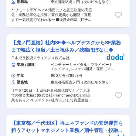
勤務地
東京都港区虎ノ門（次のビルを除く）
期間にわたり成長支援を行う育成業務。 一人当た
る方式となります。 ■当社の特徴 当社では長期
り25〜40社程度の出資先を担当し、経営状況の
的な観点での出資を行っており、短期的な利益を
〜リモート率70％／AI活用による意思決定の高度
把握、個別企業に応じた支援を行います。企業毎
追求せず 【出資先企業のためになるか】の観点で
化・業務効率化を推進／要件定義から開発・運用
に抱える悩みは様々で、新規事業やＭ＆Ａ、後継
中小企業の育成に関与頂けます。 顧客は主に将来
まで一気通貫で関われる〜 ■経営企画室（ITチー
者等に関する相談を受けることもあります。 ■投
の成長が見込める非上場の中小企業を発掘し、株
ム）： 経営企画室 ITチームは、JICグループ全体
資先イメージ：売上高50億円/経常利益3億円/業
式等の引き受けを通じて長期的かつ安定的な株主
に対してITサービスを提供する組織で、業務シス
員数130名 ■働き方：1日の平均的な訪問者数は2
となって企業経営を支援する「投資事業」と、投
テムからITインフラ、ヘルプデスク、サイバーセ
社程度、担当企業数は約30社程度 ＜1日の流れ＞
資先企業の成長発展のため、取引先の拡大、後継
キュリティなど幅広い分野を、少数精鋭のメンバ
9:00メールチェック 11:00企業訪問 13:00ランチ
【虎ノ門直結】社内SE◆ヘルプデスクからSE業務
者育成、資本政策の検討、給与体系の見直し、海
ーでサポートしています。特にJICグループでは
15:00企業訪問 17:00帰社＆事務処理 退社 ■当社
外進出・MA支援、などあらゆる課題に対してソ
直近、AI活用による経営の意思決定の迅速化・高
まで幅広く担当／土日祝休み／残業ほぼなし◆
の特徴： ・性別を問わず社員が活躍できる環境作
リューションを提供している「育成事業」の2事
付加価値化や業務の高度化・効率化を目指してお
りを行っております。時短・産休育休制度の完備
業を手掛けています。
日本成長投資アライアンス株式会社
り、ITチームは生成AI（Azure AI / Copilot）を活
はもちろん、転勤なし・在宅勤務制度などもあ
用した業務DXを主体的に推進しています。 当社
業種 / 職種
ベンチャーキャピタル・プライベート
り、安定して長期就業ができます。 ・顧客はニッ
のIT部門において、生成AI（Azure AI / Copilot）
エクイティ
,
システム開発・運用（アプ
チトップ企業などが多く、主に「投資事業」と
を活用した業務変革（DX）推進および社内シス
リ担当） IT戦略・システム企画担当
「育成事業」の2事業を手掛けます。 ・出資だけ
年収
600万円
~
799万円
テム開発を担っていただきます。 業務部門と密に
ではなく経営支援・事業承継から人材育成支援ま
勤務地
東京都港区虎ノ門（次のビルを除く）
連携し、要件定義から開発・運用まで一気通貫で
で、中小企業が抱えるあらゆる課題解決に対し経
関わるポジションです。 ■業務内容： (1) AI活
営者と伴走することができます。長期的な観点で
【年休120日・土日祝休み残業ほぼなし／これま
用・機能開発、および業務DX推進 ・ 社内業務
の出資であり、短期的な利益を追求せず【出資先
での投資実績に(株式会社)Francfranc様などの企
の高度化・効率化に向けた業務課題の整理や、業
企業のためになるか】の観点で中小企業の育成に
業も有り／PEファンド×社内SEとして貴重価値を
務プロセスの可視化、要件定義 ・ 生成AI活用
関与頂けます。 ■入社者の声：中小企業の経営陣
高めキャリアアップしたい方必見！】 ■採用背景
ユースケースの検討・開発・導入 ・ 業務DXに
と同じ方向を向き、会社を良くするにはどうすれ
投資先企業の成長を支援し、国内の中堅・中小企
向けたその他ツールの検討・導入 ・ データ基
ばよいかじっくりと議論できます。自分の提案が
業を元気にすることをミッションとする当社に
盤の整備 (2) 社内システムの開発・運用 ・ ファ
有効だったり専門家とも連携して出資先企業の課
て、社内SEを募集いたします、 現在IT担当につ
ンド投資・ファンド管理業務に関わる社内システ
【東京都／千代田区】再エネファンドの安定運営を
題を解決した時に大きな達成感を得られます。
いては１名おり、事業規模拡大に伴う増員です。
ムの開発・改修 ・ 担当部門と連携した要件定
チームの出力最大化及び事業基盤の強化のために
担うアセットマネジメント業務／期中管理・投融資
義・改善提案 (3) SaaSシステム活用による業務支
ITの面から事業をサポートする役割となります。