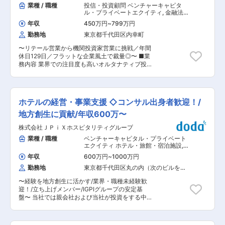
広げていただくことができます。 ◎入社直後〜
業種 / 職種
投信・投資顧問 ベンチャーキャピタ
招待制カンファレンスです。目玉のピッチ大会は
（まずお願いしたい業務） ・ファイリング、デー
ル・プライベートエクイティ
,
金融法人
「スター企業の登竜門」と呼ばれ、優勝した
タ入力／集計 ・社内申請の受付・チェック（簡単
営業 公開・引受
SmartHRやカケハシなどは、その後累計数百億円
年収
450万円
~
799万円
な内容から） ・入退社関連の書類準備（案内・回
規模の資金調達を実現しています。まさに、日本
勤務地
東京都千代田区内幸町
収・管理などの補助） ◎慣れてきたら（労務サポ
経済を動かす「巨額の資金と熱狂」が交差する、
ート） ・勤怠データの回収・チェック（打刻漏
最前線の舞台です。 変更の範囲：会社の定める業
〜リテール営業から機関投資家営業に挑戦／年間
れ、申請漏れの確認など） ・勤怠締め作業の補
務
休日129日／フラットな企業風土で裁量◎〜 ■業
助、レポート作成 ・社員からの一次問い合わせ対
務内容 業界での注目度も高いオルタナティブ投資
応（手続きの案内・取次ぎ） ◎将来的に（希望・
の事業展開を行う当社にて、投資顧問部の法人営
適性に応じて） ・社会保険・雇用保険などの手続
業をお任せします。具体的には機関投資家に対
き補助（外部委託先との連携含む） ・就業規則・
し、投資顧問業務（一任・助言）を提案していた
社内ルール運用の補助 ※給与計算・賞与計算など
だきます。国内投資を組み込んだ運用ソリューシ
の給与関連業務は、当面は想定していません。
ホテルの経営・事業支援 ◇コンサル出身者歓迎！/
ョンを提供し、既存顧客のフォローに加え、新規
（将来的にご本人の希望・体制により検討） ■配
開拓も担当いただきます。 ・顧客構成は生命保険
地方創生に貢献/年収600万〜
属先：人事労務チーム ・ディレクター1名、労務
会社約4割、地方銀行約4割、年金基金約2割。既
担当1名、採用担当1名、労務アシスタント1名が
株式会社ＪＰｉＸホスピタリティグループ
存顧客対応が約7割、新規開拓が約3割程。個々の
在籍しています。 ・就業時間は7時間30分、残業
適性に応じて担当領域を調整します。 ・年間の担
業種 / 職種
ベンチャーキャピタル・プライベート
月20時間程でフレックスも利用可能と働きやすい
当ファンド数は約3件。運用部門やバックオフィ
エクイティ ホテル・旅館・宿泊施設
,
環境 ■当社について 当社は2003年、ゴールドマ
スと連携しながら、提案資料作成、顧客提案、社
経営企画 戦略・経営コンサルタント
ン・サックス証券出身の佐藤氏がスタートさせた
年収
600万円
~
1000万円
内調整、契約締結まで一貫して担当いただきま
投資ファンド運営企業です。 地域金融機関から再
勤務地
東京都千代田区丸の内（次のビルを除
す。 ■組織について ・投資顧問部 営業グループ
生可能な中堅・中小企業等の株式や債権を買い取
く）
に配属予定です。 └2名（部長60代、メンバー30
り、バランスシートの再構築等を通じ「事業再
〜経験を地方創生に活かす/業界・職種未経験歓
代） ■キャリアパス OJTを中心に業務知識を習
生」を図る事を主なターゲットにしたファンドの
迎！/立ち上げメンバー/IGPIグループの安定基
得いただきます。半期ごとの評価面談を通じてキ
運営を行っています。 全国各地の地域金融機関と
盤〜 当社では親会社および当社が投資をする中小
ャリア形成を支援し、バックオフィスや運用部門
の提携を更に深め、事業は拡大基調にあります。
企業の経営支援及び事業推進をお任せします。日
へのジョブローテーションも柔軟に検討できま
主なクライアントは日本の大手機関投資家です。
本経済の基幹を担う地域密着型のローカル産業、
す。 ■業界の特徴： ・創業以来、国内の機関投
国内資金による国内企業再生の実現という資金還
特にホテルなどサービス産業に若いうちから長期
資家に対し、非流動性資産運用に関するサービス