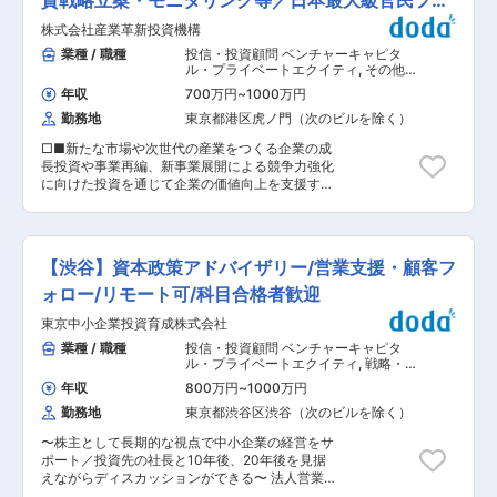
資戦略立案・モニタリング等／日本最大級官民ファ
ンド
株式会社産業革新投資機構
業種 / 職種
投信・投資顧問 ベンチャーキャピタ
ル・プライベートエクイティ
,
その他投
資銀行 アナリスト
年収
700万円
~
1000万円
勤務地
東京都港区虎ノ門（次のビルを除く）
□■新たな市場や次世代の産業をつくる企業の成
長投資や事業再編、新事業展開による競争力強化
に向けた投資を通じて企業の価値向上を支援する
投資会社■□ ■業務内容： チームメンバーのサポ
ートのもと、以下の業務を行っていただきます。
＜投資戦略の立案・企画業務＞ ◇新たな投資目
標、戦略の立案、企画業務 ◇国内外におけるマー
【渋谷】資本政策アドバイザリー/営業支援・顧客フ
ケットの情報収集、分析業務 ＜プライベートエク
イティファンド／ベンチャーキャピタルファンド
ォロー/リモート可/科目合格者歓迎
に対する投資業務＞ ◇投資機会のスクリーニング
東京中小企業投資育成株式会社
◇投資デューデリジェンス ◇契約交渉 ◇投資実
行 ＜投資後のモニタリング業務＞ ◇投資モニタ
業種 / 職種
投信・投資顧問 ベンチャーキャピタ
リング業務 ◇投資後のファンドに対する評価業務
ル・プライベートエクイティ
,
戦略・経
■ファンド投資室について： ファンド投資室は、
営コンサルタント 会計コンサルタン
年収
800万円
~
1000万円
ト・財務アドバイザリー
国内のベンチャーキャピタルファンドを中心に投
勤務地
東京都渋谷区渋谷（次のビルを除く）
資活動を行っております。純粋な金融リターンだ
けでなく、「政策的な効果が期待できるのか」、
〜株主として長期的な視点で中小企業の経営をサ
「エコシステムの発展に繋げられるのか」という
ポート／投資先の社長と10年後、20年後を見据
観点で、投資機会のオリジネーションからデュー
えながらディスカッションができる〜 法人営業担
デリジェンス、エグゼキューション、モニタリン
当者と個々に連携しながら、新規の出資先企業の