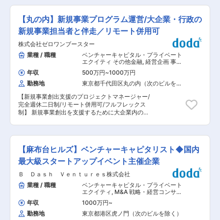
ャッシュフロー管理 ・レンダー、外部AM、会計
投資、事業支援を目的としたファンド組成・運用
陽光など）のO&M業務の設計・管理・実施を通じ
事務所等との報告業務における調整 ・その他、投
を行う独立系投資会社です。加えて、大手パート
て、案件の安定運用を担うポジションです。 発電
資に関する業務全般への関与 ■組織構成： 現
【丸の内】新規事業プログラム運営/大企業・行政の
ナー企業とともに、投資先企業の成長を支援して
所の稼働状況の把握から改善施策の実施まで、社
在、5名が在籍しております。（20代〜50代） ■
います。
内外の関係者と連携しながらプロジェクトの安定
新規事業担当者と伴走／リモート併用可
取引株主例： NTTアノードエナジー株式会社／大
運用に貢献していただきます。 また、発電所の設
阪ガス株式会社／株式会社三菱UFJ銀行など ■会
株式会社ゼロワンブースター
計・建設管理業務や、将来的には投資運用部での
社について： 当社は、三菱UFJ銀行やNTTアノー
業務全般にも関与できるため、「技術×投資×運
業種 / 職種
ベンチャーキャピタル・プライベート
ドエナジー、大阪ガスを含め日本を代表する9社
用」の三軸でキャリアを広げることができます。
エクイティ その他金融
,
経営企画 事業
が株主となって2021年9月に設立した、「再エネ
■主要業務 ・発電所が適切に運転できるよう
企画・新規事業開発
電力を「つくる」から「つかう」までつなぐ」こ
年収
500万円
~
1000万円
O&M計画を設計します ・協力会社と協働して発
とで日本のカーボンニュートラルに貢献すること
勤務地
東京都千代田区丸の内（次のビルを除
電所の運転が正常に行われているかを管理します
を使命とするファンドです。 脱炭素ニーズの高い
く）
・発電所において故障やトラブルが発生した場
社会において、再生可能エネルギーによる電力開
【新規事業創出支援のプロジェクトマネージャー/
合、協力会社とともに対応策を決定し対策を講じ
発が急務となっています。当社は再生可能エネル
完全週休二日制/リモート併用可/フルフレックス
ます ・発電所の運転データを収集し、効率的な運
ギー電力をファンド形式で運用し、株主であるパ
制】 新規事業創出を支援するために大企業内の新
営を目指しデータ分析を行います ・発電所運営に
ートナー企業のプロジェクト発掘力、ファイナン
規事業担当者・ベンチャー企業と伴走・共創す
関わる報告書を作成し、報告を行います ■会社に
ス機能、電力引取需要を最大限活用し、日本の再
る、“プロジェクトマネージャー（PM）”を募集
ついて： 当社は、三菱UFJ銀行やNTTアノードエ
生エネルギー普及に向けた課題解決に貢献するこ
いたします！！ ■仕事内容： 民間の大手企業の
ナジー、大阪ガスを含め日本を代表する9社が株
とを目指します。 変更の範囲：会社の定める業務
新規事業創造・オープンイノベーション支援 ■具
主となって2021年9月に設立した、「再エネ電力
【麻布台ヒルズ】ベンチャーキャピタリスト◆国内
体的な業務内容： ・クライアントの新規事業開発
を「つくる」から「つかう」までつなぐ」ことで
の支援業務 ・民間企業とスタートアップの協業支
最大級スタートアップイベント主催企業
日本のカーボンニュートラルに貢献することを使
援・運営 ・大企業の社内新規事業創出支援 ・ベ
命とするファンドです。 脱炭素ニーズの高い社会
Ｂ Ｄａｓｈ Ｖｅｎｔｕｒｅｓ株式会社
ンチャー、スタートアップとの伴走、メンタリン
において、再生可能エネルギーによる電力開発が
グ ・企業内新規事業部担当者の伴走、メンタリン
業種 / 職種
ベンチャーキャピタル・プライベート
急務となっています。当社は再生可能エネルギー
グ ・自社イベントの企画運営 上記以外にもご自
エクイティ
,
M&A 戦略・経営コンサル
電力をファンド形式で運用し、株主であるパート
身のキャリアプランや将来実現されたいこと、チ
タント
ナー企業のプロジェクト発掘力、ファイナンス機
年収
1000万円
~
ャレンジしたい領域などに応じて仕事内容は柔軟
能、電力引取需要を最大限活用し、日本の再生エ
勤務地
東京都港区虎ノ門（次のビルを除く）
に変更します。 ■組織構成： 創業／運営メンバ
ネルギー普及に向けた課題解決に貢献することを