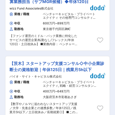
社の定める業務
地検査（現地に行き、工場等の視察までする） ・
算業務担当（サブMGR候補）◆年休120日
キルアップを目指せる魅力的なポジションです。
海外出張：年間5〜6回程度（1回の訪問で1週間ほ
■業務・会社の魅力 ファンド運営全般のノウハウ
wizz Fund Associates株式会社
ど滞在） ※コロナ禍の影響から、現状はWEBでの
を身につけることができるとともに、投資検討、
対応が基本ですが今年度から再開する予定です。
業種 / 職種
ベンチャーキャピタル・プライベート
投資意思決定等の経営の現場をまじかで見ること
■業務のポイント： 国内の投資先および候補先企
エクイティ その他専門コンサルティン
ができます。 変更の範囲：当社業務全般
業との面談のほか、機関投資家に対して投資運
グ
,
経理（財務会計） 計理
年収
600万円
~
899万円
用・助言内容の報告を行います。その他、企業分
勤務地
東京都千代田区麹町
析を目的に2〜3ヶ月に1回米国を含む海外へ出張
し、投資先・投資候補先の企業経営者等にヒアリ
【ファンド運営のミドル・バック業務に特化した
ングを行います。 ■キャリアパス： ・投資先企
サービスの運営企業/転勤なし/フレックス/年休
業や投資候補企業の企業価値評価を主な業務とす
120日・土日祝休み】 ■業務内容： ベンチャーキ
る投資プロフェッショナルは、アソシエイト→ジ
ャピタル（VC）やプライベート・エクイティ
ュニアリサーチアナリスト→リサーチアナリスト
（PE）ファンドの管理業務を中心に、ファンド運
→シニアリサーチアナリストから構成され、自身
営を支えるミドル・バックオフィス業務全般を担
の専門性の向上・キャリアアップを進められま
っていただきます。 担当チームを束ねて複数ファ
す。 ■当社の特徴： ・長期厳選投資のパイオニ
【茨木】スタートアップ支援コンサル◇中小企業診
ンドを担当いただきます。 プロジェクト遂行のた
アです。国内外株式長期厳選投資に特化したブテ
めにMGRのサポートをしながら、ファンドの運用
断士の資格歓迎｜年休125日｜残業月5h以下
ィックファームであり、機関投資家・個人向けに
担当者をはじめ、その他関係者とチャットやメー
「おおぶねシリーズ」としてファンド運用を展開
バイオ・サイト・キャピタル株式会社
ル、電話のコミュニケーションを取りながら業務
します。 ・2007年に農林中央金庫内のプロジェ
に取り組んでいただきます。 ファンドの資金管
業種 / 職種
ベンチャーキャピタル・プライベート
クトチームとして組成されて以降、15年超のトラ
理、会計業務、情報更新などの日次業務から、四
エクイティ
,
戦略・経営コンサルタント
ックレコード（日本株式厳選戦略）を記録してい
半期や半期、決算で発生する決算書や税務署への
その他ビジネスコンサルタント
ます。 ・ファンダメンタルボトムアップアプロー
年収
400万円
~
649万円
報告書の作成など幅広く依頼予定です。 業務に慣
チによる徹底した企業調査を行い、日本だけでな
勤務地
大阪府茨木市彩都あさぎ
れてきたらITや業務フロー観点から業務改善提案
く米国・欧州企業についても現地訪問を丹念に行
まで取り組んでいただきます。ファンド管理業務
いながら、グローバル視座で調査しています。 ■
【数字やノルマに追われないスタートアップ支援
は特殊な職種なので時間をかけてキャッチアップ
当社の魅力： ・農林中金での社内ベンチャーとし
／大学・先進企業との連携多数／年休125日／残
いただきながら業務に取り組めます。 ■業務詳
て発足したシンプルかつフラットな組織です。新
業月5h以下／土日祝休み／長期就業◎】 ■この求
細： ・ファンド資金管理業務 ・財産管理および