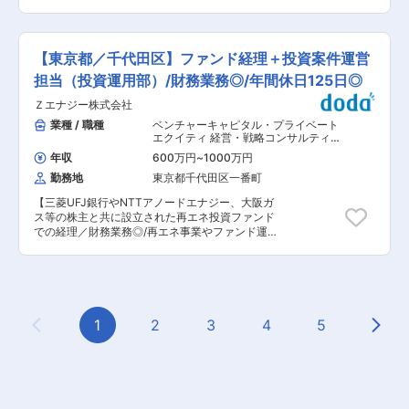
しいことに取組む進取の気風に富んでいます。 ・
人のポイント ◎ 中小企業診断士資格・知識を活か
投資先情報の更新 ・投資家情報の管理（ex.住所
産業構造分析や企業価値評価スキルをはじめ、自
せる ◎ 技術系スタートアップの成長支援に関われ
変更や連絡先変更の反映、通知先変更などのデー
身の専門性を高めることのできる環境です。 ・自
る ◎ 大学・研究機関・大手企業との連携多数 ◎
タベース反映） ・通知書類の作成・送付（出資依
ら主体的に動くことができ、チームワークも尊重
年休125日／残業月5時間以下／土日祝休み ■業
頼書、分配通知作成等） ・ファンド会計業務・決
【東京都／千代田区】ファンド経理＋投資案件運営
しながら、投資家、投資先企業に対し価値貢献で
務内容 技術系スタートアップやベンチャー企業を
算関連業務（決算書作成、監査対応） ・所轄官庁
きる人材を求めます。
対象に、研究開発拠点の提供と事業成長支援を行
担当（投資運用部）/財務業務◎/年間休日125日◎
への届出対応等のサポート（財務省・税務署な
うインキュベーション事業を展開している当社に
ど） ・その他クライアントのサポート業務 ■ス
Ｚエナジー株式会社
て、 初期配属を大阪とし、入居するモノづくり系
テークホルダー： ＜社内＞ ・MGRやその他チー
スタートアップ・ベンチャー企業の成長支援と施
業種 / 職種
ベンチャーキャピタル・プライベート
ムメンバー ・パートナー（取締役） ＜社外＞ ・
設運営を担います。 企業が研究開発や事業に集中
エクイティ 経営・戦略コンサルティン
GP（ファンド運用担当者） ・監査法人、弁護
できる環境を安定的に支えることがミッションで
グ
,
財務 クオンツ（運用）
士、税理士の専門家 ・その他クライアントの関係
年収
600万円
~
1000万円
す。 ■業務詳細 現地スタッフによるOJTが中心
者など ■当社について： 当社は、ベンチャーキ
勤務地
東京都千代田区一番町
で、日常業務の中で着実に知識と経験を積めま
ャピタルおよびプライベート・エクイティファン
す。 <まずお任せする業務> ・先輩社員に同行
ドに特化した、ファンドアドミニストレーション
【三菱UFJ銀行やNTTアノードエナジー、大阪ガ
し、入居企業との日常的なやり取りや定期ヒアリ
サービスを提供する専門会社です。投資ファンド
ス等の株主と共に設立された再エネ投資ファンド
ングの同席 ・簡単な事務作業、スケジュール調
の運営においては、投資判断を担う「フロント業
での経理／財務業務◎/再エネ事業やファンド運用
整、入退去に関わる調整業務 ・施設内の備品管理
務」だけでなく、資金管理・会計・法務・報告な
の実務に関与しキャリアアップを目指せます】 ■
や外注先との連絡対応 →段階的に業務を覚えてい
どの「ミドル・バック業務」も極めて重要にな
職務内容： ・太陽光発電所を中心とした再エネ投
ただき、いきなり難しい判断を任せることはあり
り、当社はこのミドル・バック業務を専門的に担
資ファンド（SPCを含む）の経理／財務業務に加
ません。 <ゆくゆくお任せする業務> ・入居企業
い、ファンド運営者（GP）が投資活動に専念で
え、投資実行後のプロジェクト運営やパフォーマ
の事業計画進捗確認、課題整理 ・資金調達や事業
きるよう、コンサルティング・実務面から包括的
ンス向上にも関与し経験を拡げることが可能で
連携に向けた情報提供・外部機関との調整 ・施設
に支援しています。 変更の範囲：会社の定める業
す。 ・社内外の関係者と連携しながら、下記の業
1
2
3
4
5
運営全体の改善提案、KPI管理 →自ら考え、現地
務
Previous Page
Next
務をお任せします。 ■職務詳細 ・ファンド
運営を円滑に回す役割を期待します。 ■組織構成
（SPC含む）の会計処理、決算対応、キャッシュ
7名で構成されております。 30代〜50代の方で
フロー管理 ・投資実行後のプロジェクトにおける
構成されており、落ち着いた雰囲気の中で丁寧に
各種対応 ・定例報告（キャッシュフロー／発電量
業務を進めています。 ■キャリアパス： 年1回の
等の予実管理、TK決算、GK決算、O&Mレポー
評価を行い、成果・業務姿勢・チーム貢献を総合
ト、事業計画更新等）経験に応じて ・AM／会計