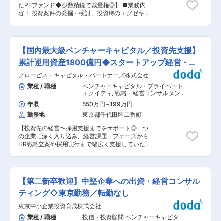
オオペレーションを一緒に担当していただく仲間
ぎわいを支える。事業投資x地域活性化というイ
たPEファンド◆少数精鋭で裁量権◎】 ■業務内
を募集しています。 ポートフォリオチームは、投
ンパクトの大きいテーマに取り組める ■働き方：
容： 投資案件の発掘・検討、投資時のエグゼキュ
資実行から売却までキャピタリストや投資先と密
一部、担当いただくホテルや宿泊施設での宿泊や
ーション、投資先企業のバリューアップ、投資回
に連携をしながら、臨機応変に業務を進めていま
長期滞在での業務が発生する可能性がございま
収までのPE投資業務全般をお任せ致します。 昨
す。 ＜具体的には＞ ・新規投資クロージング実
す。 ■グループ会社一例 ・浦島観光ホテル（和
年から投資活動を開始しており、増加するディー
務： 契約書締結を含む投資実行に必要な手続きを
歌山県） ・クア・アンド・ホテル（山梨県／長野
ルフローに対応するため、参画頂ける投資プロフ
キャピタリストと連携しながら進めます。 ・既存
【国内最大級ベンチャーキャピタル／投資先支援】
県／静岡県） ・みちのりホテルズ（岩手県） 等
ェッショナルを募集します。日本の食産業に強い
投資先管理： 投資先財務データ・資本政策に関す
変更の範囲：会社の定める業務
興味・関心があり、1号ファンドの初期メンバー
累計運用資産1800億円◆スタートアップ経営・採
るデータ入力を行い、投資先に関するDBを構築
としてダイナミックな環境の中でPE投資の経験を
しています。また、投資先の株主となるため株主
用支援
グロービス・キャピタル・パートナーズ株式会社
積みたいと希望される方からのご応募をお待ちし
総会を含む各種手続きを行います。 ・投資家向け
ております。 ■組織構成 現在5名体制、1名の増
業種 / 職種
ベンチャーキャピタル・プライベート
四半期報告書の作成： 投資先の定点観測を含むフ
員予定となります。 ■業務の魅力 少数精鋭で一
エクイティ
,
戦略・経営コンサルタント
ァンドの概況を投資家に報告するため各種資料を
気通貫でスキルを積める環境です。 企業の立ち上
組織・人事コンサルタント
作成します。 また、投資家から個別に求められる
年収
550万円
~
899万円
げフェ—ズに関われる環境です。 ■当社につい
資料作成も行います。 ・投資先株式売却実務：
勤務地
東京都千代田区二番町
て： グルメジャパン(日本・食産業投資コンソー
投資株式の売却実行に必要な手続きをキャピタリ
シアム)は、食に特化した事業承継プラットフォー
ストと連携しながら進めます。 ・問合せ対応 等
【投資先の経営〜採用支援までをサポート◎一つ
ム事業を展開するまん福HD と中堅中小企業に特
■本ポジションで働く魅力： ・アドミ業務全般を
の企業に深く入り込み、経営課題・フェーズから
化したプライベートエクイティ投資会社である
社内で行っているVCは実はとても少ないので、
HR戦略立案や採用実行まで幅広く支援していた
JGIA のパートナーシップにより誕生した食産業
国内トップの投資実績があり、多くの国内外投資
だきます／累計投資先は200社以上！運用総額累
特化型プライベートエクイティ投資会社です。 グ
家を集めている組織において、投資関連業務を含
計1800億円を超える独立系ベンチャーキャピタ
ルメジャパンの最大の特徴は、“食産業のインナ
むファンドアドミニストレーションについて複合
ル】 ■本ポジションについて： Value-UPチーム
ーサークルで構築されたエコシステム”と“食産業
的に学ぶことができます。 ・これまで投資／ファ
にて、Value-up Professional（GCPX）の業務を
に特化した独自の企業価値向上プログラム”を有
【第二新卒歓迎】中堅企業への出資・経営コンサル
ンド業務に携わったことがなくても、好奇心と向
お任せします。 GCPXとは、キャピタリストが投
していることにあり、これらを活用することでオ
上心があれば多くの知識を学ぶことができます。
資判断した案件に対し、投資先のパートナーとし
ティング◇東京勤務／転勤なし
フマーケットでの案件発掘や再現性の高い企業価
て企業価値を高めていく為に、あらゆる面で支援
値向上プログラムを通じた投資先企業の企業価値
東京中小企業投資育成株式会社
をしていきます。 グロービス・キャピタル・パー
向上を目指します。 変更の範囲：会社の定める業
トナーズ（以下、GCP）のGCPXの特徴は、キャ
業種 / 職種
投信・投資顧問 ベンチャーキャピタ
務