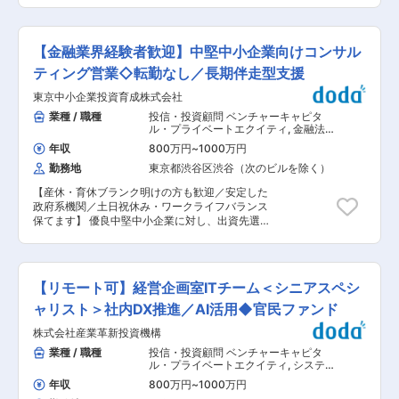
グを一気通貫で行っています。 投資対象は新興フ
発掘や投資先企業の価値向上につなげていくポジ
ァンドが多い中、ファンド運用者との対話や提案
ジョンになります。 ■業務内容 ・専門的知識を
を重ね、深い関係を築きながら、運用者の成長、
活かしながら、法人営業担当者の提案内容にアド
更には日本のスタートアップのエコシステムの発
【金融業界経験者歓迎】中堅中小企業向けコンサル
バイスし、営業先や投資先経営者との面談に同席
展に貢献できることが、JICの大きな特徴です。
して経営相談に対応していただきます。 ・フロン
ティング営業◇転勤なし／長期伴走型支援
特に足元は更なる政策的効果を追求すべく、国内
トの法人営業担当者と二人三脚で、優良中小企業
に限らず海外の運用者、投資家などと緊密に連携
東京中小企業投資育成株式会社
の経営課題解決に取り組むことができる、やりが
しながら、自ら能動的に投資機会を作り込むこと
いのある仕事です。 内容は、会計・税務の専門的
業種 / 職種
投信・投資顧問 ベンチャーキャピタ
も行っております。 ■歓迎条件： ・機関投資
観点から、資本政策や事業承継をはじめ、経営管
ル・プライベートエクイティ
,
金融法人
家、金融機関、事業会社などでプライベートエク
理や上場準備・M&Aなど多岐にわたります。 ・
営業 戦略・経営コンサルタント
イティファンド、ベンチャーキャピタルファンド
年収
800万円
~
1000万円
また、営業推進を主な目的として、中小企業経営
に対する投資業務の経験（投資デューデリジェン
勤務地
東京都渋谷区渋谷（次のビルを除く）
者が集まる場での講演や、税理士など専門家向け
ス、契約交渉、投資実行、投資後のモニタリング
の研修講師を務める機会も多くあります。 ・中小
など） ・ファンドの組成業務（企画、ストラクチ
【産休・育休ブランク明けの方も歓迎／安定した
企業経営の最前線にいらっしゃる経営者の方々と
ャリング、インセンティブ設計、契約書の作成調
政府系機関／土日祝休み・ワークライフバランス
関わるため、専門知識のアップデートはもちろん
整など）を社内外の関係者（弁護士、会計士など
保てます】 優良中堅中小企業に対し、出資先選定
のこと、同業他社の動向にも常に目を配りつつ、
の専門家を含む）と連携しながら遂行した経験 ・
と新規訪問、企業評価・出資/投資・成長支援業務
周辺知識の拡充にも日々努めることが大事です。
未公開企業に対する投資経験（バイアウト投資、
を一貫して行います。 ■業務詳細： （1）優良中
・中小企業経営者のニーズをとらえた書籍の出版
ベンチャー投資など）、バックオフィス業務の経
堅企業を探し、資本政策の相談にのり出資条件を
やオンラインセミナーの開催など情報発信も積極
験 変更の範囲：会社の定める業務
まとめ、企業審査を行い、出資手続きまで行う出
的に行っています。 ■働き方 ・ライフイベント
【リモート可】経営企画室ITチーム＜シニアスペシ
資業務。 年間100社程度を経営者に訪問し、2〜3
を考慮して長期に勤務して頂けます。 ・リモート
社に対して新規出資をします。出資に至るまで、
ャリスト＞社内DX推進／AI活用◆官民ファンド
勤務は要相談となります。出社している社員が多
同じ企業に何度も訪問し、社長や後継者との関係
いですが、フルリモートをする環境は整っていま
株式会社産業革新投資機構
を構築し資本政策の相談にのります。企業審査で
す。 ・時短制度や時差出勤制度の活用事例や、産
は、当該企業の顧客や取引金融機関にもヒアリン
業種 / 職種
投信・投資顧問 ベンチャーキャピタ
休育休の取得実績があるなど働きやすい環境を目
グをし、当該企業が10、20年後、どのようにな
ル・プライベートエクイティ
,
システム
指しています。また女性管理職もおり、性別に関
るのかを検討した上で出資します。 （2）出資先
開発・運用（アプリ担当） IT戦略・シ
係なく活躍できる環境です。 ■評価体制 期初に
年収
800万円
~
1000万円
ステム企画担当
企業の経営相談相手になり、10、20年という長
課題を挙げていただき、それに対する達成度を測