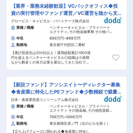
流をミッションとし、地域企業、日本経済の再生
的に携わり、地方創生に貢献することのできるポ
を提供しています。 ・プライベートエクイティ
【業界・業務未経験歓迎】VCバックオフィス◆投
の一助を担っています。 変更の範囲：会社の定め
ジションです。 ＜主な業務内容＞ ◇当社のグル
（PE）・ファンドやインフラストラクチャ・ファ
る業務
ープ経営支援： ・グループ各社（地方に所在する
資の実行管理やファンド運営／VC運営を陰から支
ンドなど運用商品の販売、セカンダリー取引、そ
ホテルや結婚式場などサービス業メイン)の経営課
れらに関する投資一任業務を通じ、お客様の安定
える！
グロービス・キャピタル・パートナーズ株式会社
題解決および事業推進をお任せいたします。実行
的かつ持続的な資産形成を支援しています。 ・中
まで長期定期に担っていただくためオーナーへの
業種 / 職種
ベンチャーキャピタル・プライベート
立的な立場を堅持しつつパフォーマンスを重視し
提案はもちろん、マーケティングや設備投資にお
エクイティ
,
その他金融事務 その他バ
た運用商品選定と、お客様目線にたった最適なソ
ける検討など経営に幅広くかかわることができま
ックオフィス
リューション提供を重視しています。 ・また、
年収
600万円
~
899万円
す。 ・当社では複数のホテル関連業界のグループ
PE投資に携わる多くの方々に対し、研修プログラ
勤務地
東京都千代田区二番町
会社を保有しているため、グループ間での横断す
ムを無償提供し業界全体の発展にも寄与していま
るような施策の企画・推進もお任せします。 ◇ホ
す。 ・今後は、生成AIやデータアナリティクス、
【累計投資先は200社以上！運用総額累計1800億
スピタリティ業界におけるプライベートエクイテ
クラウドコンピューティングなどの先端技術の積
円を超えるベンチャーキャピタル◎組織は小規模
ィ投資業務 ・投資検討、バリューアップ、経営支
極的な活用を通じ、非流動性資産に関する運用サ
ながら数多くの有力企業を輩出してきた当社で、
援など ◇当社本体の経営企画業務の補佐 ■やり
ービスをより高次な水準へと進化させるべく、
ファンドアドミ業務にチャレンジしてみません
がい グループ経営の立ち上げフェーズを、第一メ
日々研鑽を重ねています。 ■魅力： ・東短グル
か？】 ■募集背景： 国内最大規模の7号ファンド
ンバーとしてリードできる希少なポジションで
ープの紹介や経営陣の豊富なネットワーク、また
（727億円）を含む10以上のファンドを運用して
す。経営基盤の構築から横ぐし機能の整備まで、
独立系ならではの意思決定スピードの迅速さを武
いますが、ファンド数の増加に比例して投資家及
事業の立ち上げ期を中核メンパーとして担うこと
【新設ファンド】アソシエイト〜ディレクター募集
器にビジネスを展開しています。 ・フラットな企
び投資先の数も増加しています。 投資家の皆様の
ができます。 ■組織構成 親会社より出向してい
業風土です。個人に任される裁量も大きくスピー
期待に応えるため、また社内外に安定したパフォ
◆食産業に特化したPEファンド◆少数精鋭で裁量権
る役員がおりますので、入社後はそちらより少し
ド感をもって成長することが可能です。 変更の範
ーマンスを提供するために、アドミチームの業務
ずつ業務を引き継いでいただきます。わからない
◎
囲：会社の定める業務
日本・食産業投資コンソーシアム株式会社
も複雑化・多様化しています。 今後ファンドの増
ことはしっかりサポートをしていきますので、未
加も見込まれているため、特にポートフォリオチ
業種 / 職種
ベンチャーキャピタル・プライベート
経験業務がある方でも安心してチャレンジいただ
ームは新しい体制を構築したいと考えています。
エクイティ その他金融
,
その他投資銀
きやすい環境です。 ■魅力 ・若手のうちから、
■お任せする業務内容： ファンドアドミチーム
行 プロジェクトファイナンス
地方企業の経営支援・事業変革のフロントに立て
年収
700万円
~
1000万円
は、ファンド会計チーム（3名）とポートフォリ
る環境 ・地方ホスピタリティ産業の未来を創る、
勤務地
東京都港区虎ノ門（次のビルを除く）
オ（投資先）オペレーションチーム（2名）の2つ
社会性と経済性の両立した仕事 ・宿泊・婚礼企業
で構成されています。 今回は、主にポートフォリ
の価値向上を通じて、地域の雇用・観光・街のに
【立ち上げフェーズに関われる◆食産業に特化し