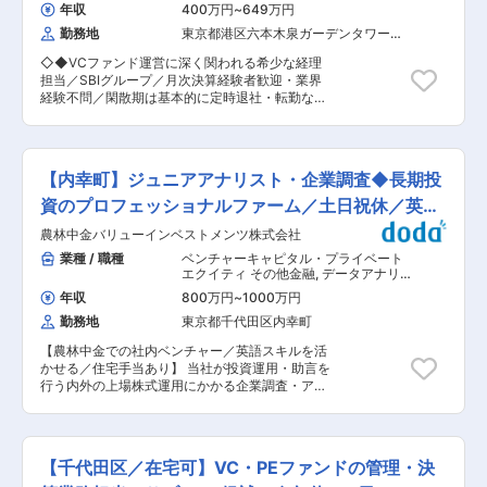
す。（採用人数：年20名程度／採用職種：キャピ
ができます。 ・全国の提携している金融機関から
年収
400万円
~
649万円
タリスト、ファンド管理など） ・ダイレクトリク
の紹介がほとんど ■入社後の流れ： 入社後は先
勤務地
東京都港区六本木泉ガーデンタワー
ルーティング、スカウト送信 ・選考管理、日程調
輩の商談に同席し、業務の流れを学びます。社内
（１９階）
整対応 ・カジュアル面談・面接対応 ・エージェ
には組成担当が在籍しており、共に業務を進める
◇◆VCファンド運営に深く関われる希少な経理
ントとのやりとり ・データ分析 ・オンボーディ
ため安心して取り組めます。 慣れてきたら、地域
担当／SBIグループ／月次決算経験者歓迎・業界
ング支援 ・従業員のメンタルや人間関係など個別
の金融機関や士業の皆様などと密接に連携し、セ
経験不問／閑散期は基本的に定時退社・転勤な
issueへの対応、面談 等 ■組織構成 現在CFO直
キュリテ活用成功事例の紹介や新たな連携提案を
し・年120日休み◆◇ ■業務内容 ベンチャーキャ
下で、他業務と兼務で採用業務を行っているメン
行っていただきます。 ■組織体制： 現在営業担
ピタルファンドにおける会計・決算業務（決算書
バーが複数おります。入社後はそちらより業務を
当は営業は5名（30代メイン）が活躍中です。 金
作成を含む）を中心に、投資先評価、資金管理、
引き継いでいただき、採用人事専任として活躍い
融業界出身の方を中心に様々なバックグラウンド
監査対応などの経理業務全般を担当していただき
ただくことを期待いたします。 ■やりがい ・量
【内幸町】ジュニアアナリスト・企業調査◆長期投
を持った方が活躍中。経験豊富なスタッフが在籍
ます。 ファンド運営全体に関わる中で、会計・経
より質の採用で“勝ち筋”を磨ける 採用難易度の高
しており、風通しの良い環境でチームで協力し合
理分野の専門性を高めていくことができるポジシ
資のプロフェッショナルファーム／土日祝休／英語
い金融専門職ポジションにで量より質の採用が求
いながら、業務に取り組んでいます。 変更の範
ョンです。 ■業務詳細 ベンチャーキャピタルフ
められる環境です。 採用オペレーション〜面談〜
力活かす
囲：会社の定める業務
農林中金バリューインベストメンツ株式会社
ァンドの会計・決算業務（決算書作成を含む） 仕
評価運用まで意思決定に近い現場で幅広く実装。
訳入力、各種経理処理の実施 投資先企業の評価お
業種 / 職種
ベンチャーキャピタル・プライベート
仕組みを自ら設計・改善でき裁量大きく働くこと
よび関連資料の作成 ファンド資金の管理・入出金
エクイティ その他金融
,
データアナリ
ができます。 ・ベンチャーキャピタルを通して日
管理 監査対応（監査法人との調整、資料提出な
スト・データサイエンティスト アナリ
本企業成長の下支えができる ■キャリアパス ゆ
年収
800万円
~
1000万円
スト
ど） 業務としては、作業者とチェック者を各ファ
くゆくは採用業務に加え、人事評価運用や、リテ
勤務地
東京都千代田区内幸町
ンドごとに管理しているため 〆切までにチェック
ンション、定着施策の運用もお任せする予定で
が完了するようにスケジュールを引きながら業務
す。（評価・等級・報酬の運用支援、人事関連デ
【農林中金での社内ベンチャー／英語スキルを活
を進めている傾向が強くあります。 →1人あたり
ータの整備・更新・可視化、評価進捗の管理など
かせる／住宅手当あり】 当社が投資運用・助言を
の担当ファンド数：7〜13ファンド ◆就業環境 平
のオペレーション整備など） ■働く環境 ・在宅
行う内外の上場株式運用にかかる企業調査・アナ
均残業時間が20時間〜40時間程度となり閑散期
週2日（イレギュラーで面接時は出社可能性あ
リストとして、企業分析の業務を担当します。 ■
については定時で帰宅することも可能となってお
り） ・残業時間：月平均20時間程度 ・ビジネス
業務内容： ・銘柄毎の個別分析（Discount Cash
ります。 また、コミュニケーションも活発にでき
モデル上、量より質を求める採用スタイルのため
Flow分析 等） ※定性・定量のスプレッドシード
るような風土がございます。 ◆組織構成 ファン
メリハリをつけながらワークライフバランスを整
作成（ミクロな分析がメイン）／案件としては月
ド管理部（7〜8名体制） ■キャリアパス ファン
【千代田区／在宅可】VC・PEファンドの管理・決
えて働くことのできる環境です。 変更の範囲：会
2〜3件を対応する形になります。 ・分析後の実
ド運営全般に関わっていただきながら、経理のス