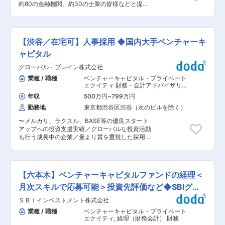
かじっくりと議論できます。自分の提案の効果が
約80の金融機関、約30の士業の皆様などと提携
トアップ・グロースマネージャーをリードして合
得られたり、専門家とも連携して企業課題を解決
／風通しの良い社風〜 ＼こんな方におすすめ／
意形成を図る ＊Pivot、事業の整理・統合も必
した時に大きな達成感を得られます。 ・各業界の
・地域活性化や事業成長に直接貢献したい方 ・前
要に応じて実行するケースあり ・スタートアップ
優れた経営者から話を伺うことは非常に勉強にな
例のない取り組みに挑戦したい方 ■業務内容：
が自律的にKPI達成できる状況までハンズオンで
り、尊敬できる方々と働くことができます。その
クラウドファンディングサービス「セキュリテ」
伴走 ・投資検討時におけるソーシングパイプライ
【渋谷／在宅可】人事採用 ◆国内大手ベンチャーキ
ような経営者の方から「ありがとう」と言われた
を展開し、地域企業の挑戦を応援する仕組みを運
ンの事業性評価（主に事業戦略面） ・都度相談に
時の喜びは大きいです。
営しています。 挑戦する事業者の資金調達課題に
ャピタル
対するアドバイス、スポット支援 ・支援パートナ
向き合い、金融機関や士業と連携し、地域に根ざ
ーの構築とマネジメント ＊支援領域は事業戦略、
グローバル・ブレイン株式会社
した新たな金融支援を提供する営業です。 ＜セキ
事業開発、営業、マーケ、クリエイティブデザイ
ュリテについて＞ 事業者と個人をつなぎ、共感し
業種 / 職種
ベンチャーキャピタル・プライベート
ン、製造、知財まで多岐に渡りますが、外部支援
た事業へ少額から直接出資できる事業投資型クラ
エクイティ 財務・会計アドバイザリー
パートナーを構築して、実行までを支援する体制
ウドファンディングです。出資金は事業の成長に
（FAS）
,
人事（採用・教育） 人事（労
を整備中。 ◇その他業務 ・教育プログラム、経
年収
500万円
~
799万円
務・人事制度）
使われ、成果に応じた分配金を受け取れる仕組み
営者確保プログラム等の企画・運営 ■投資先につ
勤務地
東京都渋谷区渋谷（次のビルを除く）
が特徴です。 例：映画制作、酒蔵の仕込み資金、
いて： 社会課題に取り組んでいる企業すべてが当
農業事業者の生産強化、震災復興支援など ■職務
社のパートナーです。 ご自身の関心のある分野を
〜メルカリ、ラクスル、BASE等の優良スタート
概要 （1）全国の挑戦する事業者のファンド企
担当いただきますので、裁量をもってご活躍いた
アップへの投資支援実績／グローバルな投資活動
画・組成 事業者のニーズに応え、投資家・事業
だくことができます。 ・投資先ベンチャー数：
も行う成長中の企業／量より質を重視した採用を
者・地域の三方が潤うファンドを設計します。社
95社（内1/３がバイオ・創薬、その他ロボット・
したい方におすすめ〜 ■仕事内容： 採用領域を
内のファンド組成担当者と連携し、審査、資料作
素材・フードテックなど） ■組織構成： 永田社
中心に、組織づくりに関わる多様な人事業務を担
成、募集開始までの全工程をリードします。
長をはじめ、多数のスタートアップ企業の人事・
っていただきます。特に、採用オペレーションや
（2）提携機関との連携 全国約100を超える提携
事業支援を行う有力なメンバーと一緒にご活躍い
候補者体験の向上、データ分析・ドキュメント作
金融機関（地銀・信金等）や士業と連携し、提携
【六本木】ベンチャーキャピタルファンドの経理＜
ただきます。 変更の範囲：会社の定める業務
成といった「着実に・丁寧に進める力」が期待さ
先のクライアントに対し、クライアントの課題を
れる役割です。また、人事評価制度の運用や、業
月次スキルで応募可能＞投資先評価など◆SBIグル
解決するため、最適な金融サービスを提供します
務効率化といった、組織・人事領域の仕組みづく
＜業務の特徴＞ ・自分で関心のある業界にどんど
ープ
ＳＢＩインベストメント株式会社
りにも関与していただくことを想定しています。
んアプローチが可能。必ず現地を訪問し、事業者
■業務内容： 人事としてオペレーション周りも含
業種 / 職種
ベンチャーキャピタル・プライベート
の想いや事業内容を理解し、事業者の課題解決に
め、中途採用業務メインで業務をお任せいたしま
エクイティ
,
経理（財務会計） 財務
真摯に向き合い、地域経済の発展に貢献すること