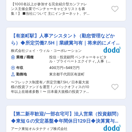
ーのほとんどが大企業での新規事業開発や経営企
目指します。 ■新規事業開発部：計4名 変更の範
【1000名以上が参加する完全紹介型カンファレ
画、スタートアップ立ち上げ、行政、ベンチャー
囲：無
ンス主催企業でベンチャーキャピタリストを募
キャピタル、起業、EXIT（IPOやM＆Aによる事
集！】 ■当社について 主にインターネット、デ
業売却）などの多様な経験を併せ持っており、バ
ィープテック、生成AI、ロールアップ領域に注力
ックグラウンドも様々です。出身業界も、不動
する独立系ベンチャーキャピタルです。これまで
産、建設、総合商社、医療ヘルスケア、家電・機
に累計100社以上のスタートアップへ投資を行っ
械メーカー、人材、IT、ソフトウェア、広告など
ており、国内外のトップ起業家や投資家が約
幅広い人材が集まっています。 ■会社概要： 当
【有楽町駅】人事アシスタント（勤怠管理などか
1,000名規模で集結する日本最大級の招待制スタ
社は「事業創造の力で世界を変える」をミッショ
ートアップカンファレンス「B Dash Camp」も運
ら）◆所定労働7.5H｜業績賞与有｜将来的にメイン
ンに、様々な取り組みを通じて新規事業創出を支
営しています。 ■仕事内容 既存投資先の成長支
援する会社です。 提供するサービスはアクセラレ
担当へ
株式会社ジェイ・ウィル・コーポレーション
援から入っていただきながら、新たな投資先の発
ータープログラムの運営、大企業の社内新規事業
掘も担っていただきます。AI、ディープテックを
業種 / 職種
投信・投資顧問 ベンチャーキャピタ
創出支援、ベンチャー投資、インキュベーション
中心にソーシング、デューデリジェンスを行って
ル・プライベートエクイティ
,
人事（給
施設運営など多岐にわたります。 アクセラレータ
いただきます。 〈具体的には〉 ・スタートアッ
与社保） 人事アシスタント
ープログラムでは現在、売上高1,000億円~数兆円
年収
400万円
~
549万円
プ企業のソーシング ・投資実務（デューデリジェ
の大手企業を中心にコンサルティング・サービス
勤務地
東京都千代田区有楽町
ンスなど） ・既存投資先への成長支援 など ■
を提供しており、同時に企業内の事業開発担当者
魅力： ◎「B Dash Camp」による圧倒的なエコ
を育成するアクティブラーニングプログラムを実
〜フレックス制度有／所定労働7.5H／日本最大規
システム 業界のトッププレイヤーが集うカンファ
施しています。 但しこれらはイノベーション創出
模の投資ファンドを運営！／バックオフィスの10
レンスに関わることで、起業家、大企業、投資家
の手段の一つに過ぎず、 スピンオフの創出や大企
年以上在籍者多数！〜 日本最大規模の投資ファン
との強力なネットワークを構築できます。 ◎幅広
業向けベンチャー留学など、常に0→1を創出する
ドを運営するジェイ・ウィル・グループ（約180
い投資ステージへの関与： シード・アーリー期の
ための事業領域の拡大をしています。 変更の範
名）における人事労務チームのサポート業務をお
スタートアップ発掘から、成長を加速させるレイ
囲：会社の定める業務
任せいたします。 グループ全体でバックオフィス
ター期の支援まで、リード投資家としてかかわる
の方は80名程度いらっしゃり、10年近く在籍さ
ことができます。 ◎熱量の高い社風： 若手起業家
【第二新卒歓迎/一部在宅可】法人営業（投資顧問）
れている方もいらっしゃいます。 ■業務詳細 ま
に対して「人として寄り添う」ことを重視し、本
ずは勤怠管理/教育研修サポートや庶務・事務業務
◆東短Ｇの安定基盤◆年間休日129日◆決算賞与実
気の挑戦にとことん向き合うカルチャーが根付い
を通じて社内業務の流れを理解していただきなが
ています。 ■B Dash Campとは？ 国内外のトッ
績◎
アーク東短オルタナティブ株式会社
ら、徐々に他の人事チーム業務へも業務の範囲を
プリーダー約1000名が集結する、日本最大級の