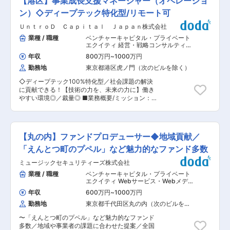
【港区】事業成長支援マネージャー（オペレーショ
社を超える企業に投資をしています。
す。新規事業やＭ＆Ａ、後継者等に関する相談も
基盤を更に強化することがミッションです。 ■キ
あります。 （2）優良中堅企業を探し、資本政策
ン）◇ディープテック特化型/リモート可
ャリアパス：1人前まで6〜7年、10数年でチーム
の相談にのり、出資条件をまとめ、企業審査を行
リーダーを目指します。 ■当社の特徴： ・当社
ＵｎｔｒｏＤ Ｃａｐｉｔａｌ Ｊａｐａｎ株式会社
い、手続きまで行う出資業務。 ー年間100社程
は国の政策実施機関であり競合は存在しません。
度、経営者に訪問し2〜3社に対して新規出資をし
業種 / 職種
ベンチャーキャピタル・プライベート
キャピタルゲインを目的としていないため、中小
ます。出資に至るまで社長や後継者と関係構築
エクイティ 経営・戦略コンサルティン
企業の成長に対して長期的にサポートすることが
し、企業審査では当該企業の顧客や取引金融機関
グ
,
公開・引受 戦略・経営コンサルタ
できます。 ・経営支援をはじめ事業承継から人材
年収
800万円
~
1000万円
ント
にもヒアリングします。 ■業務のポイント： ・
育成支援まで、中小企業が抱えるあらゆる課題に
勤務地
東京都港区虎ノ門（次のビルを除く）
当社のビジネスモデルは企業へ出資・事業支援
対し支援できます。 ・時短制度や時差出勤制度の
し、顧客の利益を最大化させ、出資した結果の配
活用事例があります。女性管理職もおり、性別に
◇ディープテック100%特化型／社会課題の解決
当が当社の利益となるものです。短期的な売り上
関係なく活躍できる環境です。 ■入社者の声：
に貢献できる！【技術の力を、未来の力に】働き
げを上げるため指定の金融商品を売ったりする必
・中小企業の経営陣と同じ方向を向き、会社を良
やすい環境◎／裁量◎ ■業務概要/ミッション：
要はありません。当社のためではなくお客様のた
くするにはどうすればよいかじっくりと議論でき
当社は地球と人類の課題解決に資するベンチャー
めに仕事をすることができます。 ・顧客のイメー
ます。自分の提案の効果が得られたり、専門家と
に特化して投資育成をするベンチャーキャピタル
ジは売上数十億円規模のニッチトップ企業です。
も連携して企業課題を解決した時に大きな達成感
ファンドです。 当チームの支援により、スタート
優良な中小企業の事業基盤を更に強化することが
を得られます。 ・各業界の優れた経営者から話を
アップが最速・最大で成長させることがミッショ
ミッションです。 ■キャリアパス：1人前まで6〜
【丸の内】ファンドプロデューサー◆地域貢献／
伺うことは非常に勉強になり、尊敬できる方々と
ン。 グロースマネージャー（キャピタリスト）、
7年、10数年でチームリーダーを目指します。 ■
働くことができます。そのような経営者の方から
スタートアップの経営チームと協議・連携しなが
「えんとつ町のプペル」など魅力的なファンド多数
当社の特徴： ・当社は国の政策実施機関であり競
「ありがとう」と言われた時の喜びは大きいで
ら、経営状況（事業・財務・組織）の分析・分析
合は存在しません。キャピタルゲインを目的とし
す。
ミュージックセキュリティーズ株式会社
結果に基づく支援計画と目標KPIの策定・計画の
ていないため、中小企業の成長に対して長期的に
実行までを遂行頂きます。投資実行後のみなら
業種 / 職種
ベンチャーキャピタル・プライベート
サポートすることができます。 ・経営支援をはじ
ず、投資検討時の事業性評価も実施頂きます。 ■
エクイティ Webサービス・Webメディ
め事業承継から人材育成支援まで、中小企業が抱
業務内容詳細： ◇対象フェーズ 主にシード（研
ア（EC・ポータル・ソーシャル）
,
金
えるあらゆる課題に対し支援できます。 ・時短制
年収
600万円
~
1000万円
融法人営業 広告・メディア法人営業
究開発段階）からミドル（PMFと拡販体制の整
度や時差出勤制度の活用事例があります。女性管
（既存・ルートセールス中心） 融資審
勤務地
東京都千代田区丸の内（次のビルを除
備）まで。 稀にIPO前の売上・利益拡張フェーズ
理職もおり、性別に関係なく活躍できる環境で
査（法人）
く）
も対象となる ◇主な業務 ・状況分析（事業・財
す。 ■入社者の声： ・中小企業の経営陣と同じ
〜「えんとつ町のプペル」など魅力的なファンド
務・組織）と課題・成長ドライバーの抽出 ・成長
方向を向き、会社を良くするにはどうすればよい
多数／地域や事業者の課題に合わせた提案／全国
戦略の策定と実行計画と目標KPI策定 ＊スター