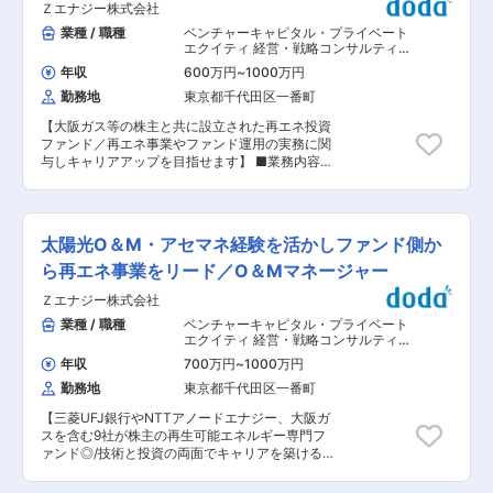
援 ・ 業務要件の整理およびSaaSシステムの選
管理業務
Ｚエナジー株式会社
■仕事内容 下記、幅広くお任せいたしますが、ご
定・導入・運用 ■当機構について： 2018年9月、
入社後はヘルプデスク・キッティングなどの対応
業種 / 職種
ベンチャーキャピタル・プライベート
産業競争力強化法に基づき発足した投資会社で
から、徐々にSE業務をお任せいたします。 【メ
エクイティ 経営・戦略コンサルティン
す。Society5.0に向けた新規事業の創造の推進、
イン業務】 ・ネットワークやセキュリティ、無線
グ
,
ファンドマネジャー クオンツ（運
ユニコーンベンチャーの創出、地方に眠る将来性
年収
600万円
~
1000万円
用）
LANの設定と管理 ・複合機を含むIT機器の運用保
ある技術の活用、産業や組織の枠を超えた事業再
勤務地
東京都千代田区一番町
守 ・PCやモバイルデバイスなどのIT機器の導
編の促進、を重点投資分野としています。傘下の
入・運用調達・セットアップ／IT備品管理 ・業務
ファンドや民間ファンドへのLP投資を通じてリス
【大阪ガス等の株主と共に設立された再エネ投資
用アプリケーションの開発・管理・メンテナンス
クマネーを供給することで、我が国におけるオー
ファンド／再エネ事業やファンド運用の実務に関
主にサイボウズ・キントーンのアプリ開発・カス
プンイノベーションを推進し、我が国産業の競争
与しキャリアアップを目指せます】 ■業務内容：
タマイズがメインとなります。 ・社内ホームペー
力強化や投資エコシステムの拡大に貢献すること
太陽光発電所を中心とした再エネ投資ファンド
ジの運用管理（ドメイン、SSL管理、コンテンツ
を目指しています。 変更の範囲：会社の定める業
（SPCを含む）を行う同社にて、再生可能エネル
更新） また、下記業務についても付随してご依頼
務
ギー投資の拡大に伴い、投資実行後フェーズにお
する場合もあります。 ・投資先企業に対しての支
ける アセットマネジメントおよびファンド運営機
援業務 投資先企業：食品会社からSaaS系企業ま
太陽光O＆M・アセマネ経験を活かしファンド側か
能の中核を担う人材を募集しています。将来的
で15社程度 ・セキュリティ対応 （研修やインシ
に、投資判断補佐・ファンド運営全体への関与な
ら再エネ事業をリード／O＆Mマネージャー
デント対応） ・ 社内トラブル対応 ・イベント・
どステップアップ可能なポジションです。 ■業務
オフィス管理 株主総会のWEB配信でのWifi設定な
Ｚエナジー株式会社
詳細： 太陽光発電所を中心とした再エネ投資案件
どのIT面サポートがメインとなります。 ■ポジシ
について、投資実行後の期中管理・モニタリン
業種 / 職種
ベンチャーキャピタル・プライベート
ョンの魅力 ・PEファンドを扱う企業にて、情報
グ・関係者調整を主軸に、プロジェクトおよびフ
エクイティ 経営・戦略コンサルティン
システムとしてご活躍している人材は日本に一握
ァンドの安定運営・価値最大化を担っていただき
グ
,
プロジェクトマネジメント（国内）
りしかおらず、貴重価値を高めてキャリアアップ
年収
700万円
~
1000万円
設計（電気・計装）
ます。 レンダー・O&M・外部AM・会計事務所を
したい方には必見です。 ・当社のIT部立ち上げの
勤務地
東京都千代田区一番町
束ね、投資家目線で判断・整理を行う役割してい
メンバーとしてご活躍いただけます。 ■働く環境
ただきます。 ・投資実行後のアセットマネジメン
について ・一人２枚外部ディスプレイを支給して
【三菱UFJ銀行やNTTアノードエナジー、大阪ガ
ト（太陽光発電所を中心とした再エネ案件の期中
おります。 ・32Gと高スペックな支給もPCして
スを含む9社が株主の再生可能エネルギー専門フ
管理） ・発電量等モニタリング、予実管理 ・
います。 ・キレイなオフィスのため、働きやすい
ァンド◎/技術と投資の両面でキャリアを築けるソ
AM・会計事務所等との報告業務における調整 ・
環境です。 ■当社について 日本企業の中でも、
リューションエンジニア募集】 ■職務内容： 当
ファンド（SPC含む）の会計処理、決算対応、キ
潜在成長力のある中堅企業に特化したバイアウト
社が管理運営する再生可能エネルギー発電所（太