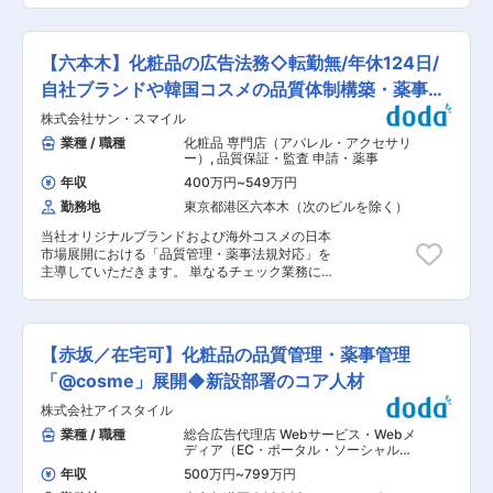
です。（7:30〜10:30の間での時差出勤制度もあ
ア・メイク・フレグランス・ヘアケアの企画・処
ります。） ※八丁堀の事業所で基本的に勤務頂き
方開発部門における品質保証に係る業務をお任せ
ますが、商品開発部との打ち合わせに参加頂くた
します。 ・薬機法に基づく化粧品の許可申請や表
め月2回程度本社にも出勤頂く可能性がございま
【六本木】化粧品の広告法務◇転勤無/年休124日/
示のチェック、製造品質確認、許可申請や仕様確
す。 ■「MiMC」について： 石けんで落とせるオ
認、その他製品の官能評価試験、サンプル・ラベ
自社ブランドや韓国コスメの品質体制構築・薬事管
ーガニックコスメブランド「MiMC」は”自然の力
ルチェックなどの業務をお任せします。 ■業務詳
で女性たちの本来の輝きを引き出す”をコンセプ
理◎
株式会社サン・スマイル
細： ・品質保証(試作品の官能評価、モニターテ
トにひとりの女性科学者（代表取締役）によって
スト実施) ・化粧品製造販売許可の取得、維持 ・
業種 / 職種
化粧品 専門店（アパレル・アクセサリ
誕生しました。天然原料はニュアンスのあるカラ
国内外薬機法対応(申請書類等の作成・管理・届
ー）
,
品質保証・監査 申請・薬事
ーや質感を出すのが難しいと言われ、色作りには
出) ・パッケージ等の校正確認/全成分表の作成 ・
時間がかかりますが、何度も何度も試作を重ね、
年収
400万円
~
549万円
各種検査対応(原料検査、資材検査、菌検査な
完成したカラーはくすまない発色と多彩な質感が
勤務地
東京都港区六本木（次のビルを除く）
ど)、出荷判定 ・マスター登録（商品情報、原料
強みです。また、中でも人気の高い「ミネラルリ
情報など） ・クレーム調査/対応 ■『SHIRO』で
キッドリーファンデーション」は複数の女性誌に
当社オリジナルブランドおよび海外コスメの日本
扱う製品 ・スキンケア/メイクアップ/ヘアケア/フ
おいて「ベストコスメ」を受賞し、話題のアイテ
市場展開における「品質管理・薬事法規対応」を
レグランス/ホームケア（柔軟剤等）など幅広く扱
ムとなっております。 ■求める人物像： まだま
主導していただきます。 単なるチェック業務に留
います。 ・一般的な化粧品とは異なり、SHIROは
だ成長の途中にある私たちは、同じ価値観を共有
まらず、法令順守と売上の最大化を両立させる
自然素材がもとになる原材料を使います。 ・「商
し、共にブランドを育てていける仲間を求めてい
「仕組みづくり」や「リスク回避の代替案提案」
売として売れる」というプロダクトではなく、生
ます。 楽しみながらチャレンジできる人、変化を
など、ブランドの信頼性と競争力を高める司令塔
産者さんに実際に会いに行き、自然由来の原材料
前向きにとらえ行動できる人に是非加わって頂き
としての役割を期待しています。 ■ 職務詳細 薬
も扱うため、品質保証の業務としては原料寄りの
【赤坂／在宅可】化粧品の品質管理・薬事管理
たいと考えております。 変更の範囲：会社の定め
機法、景品表示法、特商法等の法規に基づいた広
上流業務にも携わります。 ※実際に素材選定をす
る業務
告法務・審査をお任せすることを想定しておりま
「@cosme」展開◆新設部署のコア人材
るのは、ブランドファウンダーの会長が対応する
す。 具体的には 広告・LP審査： 自社制作のWEB
ことが多いです。 ■『SHIRO』について 「自分
株式会社アイスタイル
広告やランディングページの内容確認 審査フロー
たちが毎日使いたいものをつくる」というシンプ
の構築・運用： スピーディーかつ正確なチェック
業種 / 職種
総合広告代理店 Webサービス・Webメ
ルな想いからスタートしたコスメティックブラン
体制の整備 代替案の提案： 審査NG時の修正案
ディア（EC・ポータル・ソーシャル）
,
ドです。自社内に開発から販売まですべての機能
や、訴求力を維持した表現の検討 社内啓蒙： 法
法務 品質管理（化粧品・トイレタリ
を持っていることも特徴の一つです。 栄養価は高
年収
500万円
~
799万円
ー） 申請・薬事
改正に伴う基準策定、広告担当者へのアドバイ
いが硬くて食用にならない「がごめ昆布」を水に