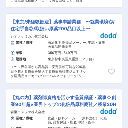
ける老舗化粧品メーカーである当社にて、品質管
容器、使用感、訴求軸の検討 ・OEM／ODMメー
ィと存在感を大切にしながら、プロフェッショナ
理をご担当いただきます。 ■業務詳細： 桃谷順
カー、原料・容器メーカーとの打ち合わせ、試作
ル化粧品の開発に挑み続けています。
天館グループの品質管理を担っていただきます。
依頼、サンプル評価 ・発売までのスケジュール管
化粧品・医薬部外品等の品質保証業務をメインで
理、社内関係部署との調整 【薬事・品質保証】
行っていただきます。研究開発（医薬・医療機器
・商品名、パッケージ、販促物、HP文言、広告
【東京/未経験歓迎】薬事申請業務 〜就業環境◎/
も含む）に精通している方を求めており、品質保
表現の薬機法・表示チェック ・製品標準書、管理
証体制を時代に応じた攻める環境を一緒に作って
住宅手当◎/取扱い原薬200品目以上〜
業務手順書、製造記録、出荷記録などの作成・管
いただきたいと考えております。 ■配属先： 品
理 ・品質保証、使用期限管理、衛生管理、出荷判
シオノケミカル株式会社
質保証室内の薬事担当としてのご勤務です。品質
定関連業務 ・許認可申請・届出、監督官庁対応
保証室 室長1名／品質保証担当2名／薬事担当2名
業種 / 職種
石油化学 医薬品メーカー
,
申請・薬事
・薬事規制・関連法規の情報収集、社内共有、社
（兼務あり）／お客様サービス担当2名から構成
医薬品開発薬事
員教育 【周辺業務】 ・在庫管理、入出庫管理 ・
されております。 ■募集背景： 今後の組織体制
商品発送、受注処理 ・お客様対応、関連情報の提
年収
350万円
~
549万円
を考え、現段階より採用を進め育成をし、基盤強
供 ■当社の特徴： ◇前向きな社風 「やらない失
勤務地
東京都中央区八重洲（２丁目）
化を行うために増員いたします。 ■職場環境：
敗よりやる失敗」を大切にする社風。 企画・開発
将来も安心の職場環境が整っています。 ・女性活
から販売、アフターフォローまで自社一貫体制
＜〜世界各国から高品質・安定供給可能な200品
躍推進の優良企業として、厚生労働省「えるぼし
で、自社製品に加えODM・OEM開発にも対応。
目を超える原薬を輸入する原薬商社兼ジェネリッ
認定」3段階目（最高位）を取得。男女共により
◇美容にこだわれる環境 美容業界のモノづくりに
ク医薬品メーカー/グローバルネットワーク16ヵ
自分らしく働くことが出来る環境整備を加速して
関わり、最新の美容情報に触れられる環境。 社員
国/残業10〜20時間程度◎〜＞ ■業務内容： 医薬
います。 ・経済産業省「健康経営優良法人
割引制度もあり、美容・健康への意識が高い社員
品製造販売業者としての同社で、後発医薬品の開
2024」に認定。 ・子育てサポート企業”として厚
が多く在籍。 ◇“キレイになりたい”をトータルで
発薬事業務を担当していただきます。具体的に
生労働省「くるみん」認定。男女ともに子育てと
支える 全国約4,200店舗のサロン導入実績があ
は、ジェネリック医薬品の製造販売承認申請に向
仕事の両立をサポート。育児休業対象の男性社員
【丸の内】薬剤師資格を活かす品質保証・薬事◇創
り、家庭用美容機器は累計約40,000台を記録。
けた申請書の作成や、薬機法に基づく各種承認申
75％が取得しています。 変更の範囲：会社の定
今後も事業拡大予定です。 変更の範囲：会社の定
請書の作成、申請書作成にむけた開発部門からの
業90年超×業界トップの化粧品原料商社／残業20H
める業務
める業務
情報収集、関係官庁との折衝などを行います。 ■
岩瀬コスファ株式会社
職務詳細： ・ジェネリック医薬品の薬事、申請業
務 ・ジェネリック医薬品の開発業務 ・薬機法に
業種 / 職種
食品・飲料メーカー（原料含む） 化粧
基づく各種承認申請書の作成 ・申請書作成にむけ
品
,
品質保証・監査 申請・薬事
た開発部門からの情報収集 ・承認申請に係る関係