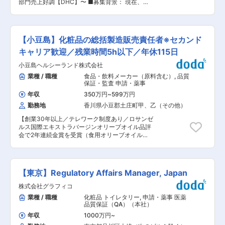
歴史を持ち、オーダーメイドものづくりと一貫生
部門売上好調【DHC】〜 ■募集背景： 現在、中
す。今後一層の厳格化が想定される薬事環境に適
産体制が強み。1,000社以上の顧客と信頼を築
期経営計画において、海外事業の拡大方針を打ち
切に対応するため、MFを中心とした登録業務の
き、専門性を活かして成長できる環境です。 変更
立て、体制強化を図っております。そんな中、海
強化を図る目的でMF担当者を募集します。 ■当
の範囲：会社の定める業務
外での化粧品法改正による業務増加に伴い、商品
社について： ・伊藤忠グループにおける有機化学
販売を可能にするための各国・地域海外薬事規制
品の中核事業会社であり、有機化学品からライフ
【小豆島】化粧品の総括製造販売責任者※セカンド
の確認等を行い、研究部門と海外の橋渡しを担う
サイエンスに至る広範な領域を担い、関連製品の
チームにて活躍いただける方を募集します。 ■業
キャリア歓迎／残業時間5h以下／年休115日
国内販売、輸出入、委託加工及びそれらの仲介斡
務内容： ・化粧品・健康食品の海外薬事申請に関
旋とともに、事業投資、M＆Aを行う専門商社で
小豆島ヘルシーランド株式会社
わる業務全般（様々な国への輸出を可能にするた
す。 ・伊藤忠商事の出資企業ではありますが、取
めの必要書類の確認・作成・収集・提出） ・子会
業種 / 職種
食品・飲料メーカー（原料含む）
,
品質
引の約99％が親会社である伊藤忠商事以外との取
社および海外代理店のある国における化粧品法改
保証・監査 申請・薬事
引から成り立っており、化学品分野における独自
正の情報取集ならびに必要書類（主に英語）の作
の競争力を有しています。 ・BRICs諸国をはじめ
年収
350万円
~
599万円
成 ・その他一般事務 ■ポジションの魅力： ・薬
とする世界約90ヶ所の国や地域との取引実績を持
勤務地
香川県小豆郡土庄町甲、乙（その他）
事書類は研究開発部門や信頼性保証部門、サプラ
ち、全社収益比率の約60％を海外ビジネスから得
イヤー、外部コンサルの協力を得ながら作成して
ています。今後に向けて海外マーケットの更なる
【創業30年以上／テレワーク制度あり／ロサンゼ
おり、各国の薬事情報の収集、およびその国での
開拓にも積極的に取り組んでおり、経済発展著し
ルス国際エキストラバージンオリーブオイル品評
商品展開が可能かどうか等の確認が重要な業務と
い新興国を中心に、企業提携や出資、M＆Aを推
会で2年連続金賞を受賞（食用オリーブオイル）
なります。その国の海外薬事をクリアできるかど
進しています。 変更の範囲：会社の定める業務
／「300年続くオリーヴの森」を目指していま
うかが、すなわちその国の市場を拓けるかどうか
す】 ■業務内容： オリーヴを使用した食品・健
を決めるため、当社の海外展開の要となる重要な
康食品・化粧品の製造工場における総括製造販売
ポジションです。 ・現状、中国、台湾、米国に子
責任者として、化粧品の品質保証、安全管理、薬
会社があり、現地法人で規制対応が確立していま
【東京】Regulatory Affairs Manager, Japan
事業務をお任せします。 ■業務詳細： ◎品質保証
す。一方で、東南アジアをはじめとする新規開拓
／安全管理 ・化粧品GQP・GVP管理体制の構築
株式会社グラフィコ
エリアでは情報収集をしながら海外代理店と連携
と運用 ・製造販売許可に関する書類管理
を進めている状況のため、市場開拓戦略に裁量大
業種 / 職種
化粧品 トイレタリー
,
申請・薬事 医薬
（GQP・GVP運用書類の管理、内容の修正・更
きく携わっていただくことが可能です。 ・中期経
品質保証（QA）（本社）
新・査察） ・品質や安全性に関する基準作成 ・
営計画において「商品展開」「海外」「DX」の
委託製造メーカーとの折衝 ・原料仕入れ先や製造
年収
1000万円
~
３つを成長の軸に据えています。第二創業期を迎
委託先への品質管理（製造立会い、監査など） ・