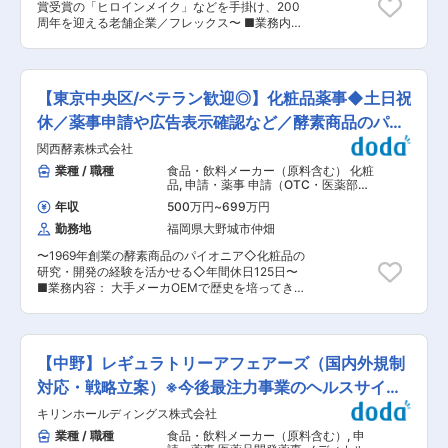
連続休暇取得可能（※規定あり） ・時差出勤・リ
賞受賞の「ヒロインメイク」などを手掛け、200
の国内外の規制適合性評価 採用予定原料につい
モートワーク制度あり（※規定あり） ▼企業説明
周年を迎える老舗企業／フレックス〜 ■業務内容
て、各国規制を踏まえた成分確認、使用可否判断
当社は独自技術を活かし、健康・スポーツ・ボデ
海外でも人気のメイクブランド『ヒロインメイ
を行い、開発・調達部門と連携して原料選定を支
ィケア関連製品の開発・製造・販売を行っていま
ク』などを展開している当社にて、海外輸出申請
援します。 ▼組織構成： 薬事全体で16名の部署
す。ネックレスやボディケア用品、サプリメント
業務をお任せします。 ・EU圏をはじめとした海
です。 ▼求める役割： 原料調達から最終製品に
など幅広い商品を展開し、有名アスリートにも愛
外輸出申請のための資料作成 ・CPNP登録、PIF
至るまでの国内外規制リスクを適切に管理し、 部
【東京中央区/ベテラン歓迎◎】化粧品薬事◆土日祝
用されています。国内外で多数の特許を取得し、
作成、SDS対応など ・研究部門との資料作成のた
門横断の連携を通じて課題解決をリードしていた
人々の健康づくりを支えています。 変更の範囲：
めの各種調整 ・現地コンサル会社との各種調
休／薬事申請や広告表示確認など／酵素商品のパイ
だくことを期待しています。 また、チームを巻き
会社の定める業務
整 ・その他上記業務に付随する業務 ※新規国
込みながら業務推進力を発揮し、組織運営面での
オニア
関西酵素株式会社
への進出実現に向けてスキルを活かしていただけ
サポートにも取り組んでいただきます。 ■当社の
る、やりがいのある仕事です。 ■働き方 フレッ
業種 / 職種
食品・飲料メーカー（原料含む） 化粧
特徴： ・男性化粧品のカテゴリーキャプテンとし
クスタイム制が導入されており自由な働き方を実
品
,
申請・薬事 申請（OTC・医薬部外
て、2027年創業100周年 ・カジュアルウェアを
現することが可能です。 ◎育休産休の取得率は
品）
認める「オールウェイズカジュアルウェア」 ・数
年収
500万円
~
699万円
100％、復帰率は80％以（育休は入社後1年後か
年に渡り何度でも介護休暇が取得できる「介護休
勤務地
福岡県大野城市仲畑
ら得取得可能） ◎復帰後の時短勤務はお子様が小
業」、積極的な「育休・育児勤務制度」の取得促
学校3年生の年度末まで利用可能（切替時期：毎
進、フルフレックスタイム制、在宅勤務制度な
〜1969年創業の酵素商品のパイオニア◇化粧品の
年3月1日から1年間） ■当社について： 「あした
ど、様々な制度を取り入れています。 ■当社の製
研究・開発の経験を活かせる◇年間休日125日〜
は、もっと美しく」をお客様に対するメッセージ
品（一部抜粋）： <GATSBY/ギャッツビー>
■業務内容： 大手メーカOEMで歴史を培ってき
とし、 メイクアップ化粧品、基礎化粧品、医薬部
1978年発売以来、いつの時代も常に「旬のかっこ
た当社において、提案商品の成分保証と各国への
外品など化粧品全般を製造、 量販店、ドラッグス
よさ」を提案し、男性のトータルグルーミング研
輸出のための書類作成、行政文書作成やデータ処
トア、バラエティーショップ等、全国で商品販売
究に根ざした確かな品質で、高い認知と信頼感を
理及び確認業務を中心に、医薬部外品の承認申請
を展開しております。お客様の毎日の暮らしを豊
確立してきたメンズコスメブランド。 変更の範
業務や広告薬事の確認作業を担う重要なポジショ
かにする生活必需品として、その地位を獲得して
【中野】レギュラトリーアフェアーズ（国内外規制
囲：会社の定める業務
ンをお任せします。 ■業務詳細： ・薬事申請業
います� 変更の範囲：会社の定める業務
務（医薬部外品/化粧品） ・表示/広告の確認業務
対応・戦略立案）※今後最注力事業のヘルスサイエ
（薬機法、景表法、容器リサイクル法など） ・営
ンス事業
キリンホールディングス株式会社
業および開発と連携し処方の確認や全成分書類の
作成業務 ・輸出業務に伴う各国レギュレーション
業種 / 職種
食品・飲料メーカー（原料含む）
,
申
の確認、必要書類の作成業務 ・企業法務として契