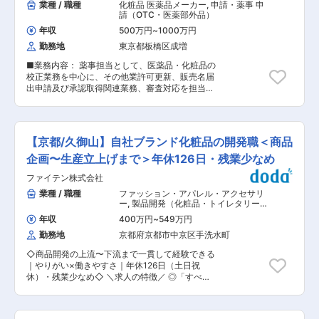
業種 / 職種
化粧品 医薬品メーカー
,
申請・薬事 申
請（OTC・医薬部外品）
年収
500万円
~
1000万円
勤務地
東京都板橋区成増
■業務内容： 薬事担当として、医薬品・化粧品の
校正業務を中心に、その他業許可更新、販売名届
出申請及び承認取得関連業務、審査対応を担当し
ます。 ※取扱商品…基礎化粧品、ヘアケア商品、
医薬部外品 等 ※年間総試作品件数約8,000件、
開発スピードや商品提案数などは業界トップクラ
スを誇り、競合他社より出荷率が高いことが特徴
【京都/久御山】自社ブランド化粧品の開発職＜商品
です。 ■組織構成： 正社員6名（うち1名時
短）、嘱託1名、パート2名 └特定の人に業務負荷
企画〜生産立上げまで＞年休126日・残業少なめ
が行かないように業務を分担しています。また、
ファイテン株式会社
急ぎの業務とそうでないものを整理し、残業が長
引かないよう心がけています。 ■当社の魅力：
業種 / 職種
ファッション・アパレル・アクセサリ
◇風通しの良さ 社内にはアナログ・Web両方の意
ー
,
製品開発（化粧品・トイレタリー）
見箱があり、年次や役職に関係なく改善提案を発
申請・薬事
年収
400万円
~
549万円
信できる風土があります。製造工程の大幅な効率
勤務地
京都府京都市中京区手洗水町
化から働きやすさ向上まで、社員の声が実際の制
度や運営改善につながっています。 「まずやって
◇商品開発の上流〜下流まで一貫して経験できる
みる」を大切にしており、若手でも新しい業務や
｜やりがい×働きやすさ｜年休126日（土日祝
改善プロジェクトに挑戦できるため、日々の仕事
休）・残業少なめ◇ ＼求人の特徴／ ◎「すべて
を通じて着実にスキルアップできる環境です。 ◇
は健康を支えるために」がコンセプト ◎ボディケ
社長との1on1 定期的に社長との個別面談を実施
ア製品・健康グッズ・化粧品などを展開するメー
しており、業務課題だけでなく、将来のキャリア
カー ◎年休126日（土日祝休）＆残業少なめでワ
や身につけたいスキル、挑戦したい業務について