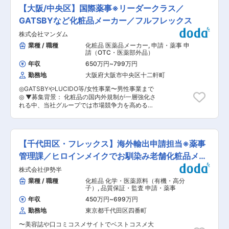
ークライフ◎ ◎有名プロアスリートが愛用する商
直接相談できます。 「言われたことをこなす」の
【大阪/中央区】国際薬事※リーダークラス／
品力が強み ▼仕事内容 自社ブランドのスキンケ
ではなく、自身の意思でキャリアを切り拓いてい
ア・ボディケア・ヘアケア製品の開発業務を担当
GATSBYなど化粧品メーカー／フルフレックス
ける点が大きな魅力です。 ◇成長を続ける企業
していただきます。 入社後は既存商品の改良業務
当社グループ売上高は約470億円、従業員数は約
株式会社マンダム
を中心に経験を積み、将来的には新商品の企画か
1,450名規模へ成長しています。近年も国内外で
ら処方開発、薬事対応、生産立上げまで一貫して
業種 / 職種
化粧品 医薬品メーカー
,
申請・薬事 申
積極的な設備投資を続けており、2025年には最
携わっていただきます。 （1）市場調査・商品企
請（OTC・医薬部外品）
大規模となる神戸工場フロンティアが稼働開始。
画 （2）処方開発：リニューアル計画立案、原料
成長フェーズの企業だからこそ、経験や年齢に関
年収
650万円
~
799万円
選定、処方設計、試作品作製 （3）安全性・品質
係なく実力次第で成長・キャリアアップを目指せ
勤務地
大阪府大阪市中央区十二軒町
評価：安定性試験、品質試験 （4）法規制対応：
る環境があります。 変更の範囲：会社の定める業
成分規制確認、表示作成 （5）生産立上げ：製造
務
◎GATSBYやLUCIDO等/女性事業〜男性事業まで
条件設定、試作生産、工程確認 （6）その他：原
◎ ▼募集背景： 化粧品の国内外規制が一層強化さ
料メーカーとの打ち合わせ、外部顧問（OEM会社
れる中、当社グループでは市場競争力を高めるた
出身の専門家）との技術相談 など ▼自社製品
め、規制対応力のさらなる強化が重要なテーマと
【AQUAGOLD（アクアゴールド）】 ファイテン
なっています。 そのため、化粧品規制業務の実務
独自の「水溶化メタル技術」により、純金をナノ
経験を持ち、国内外の規制に精通した人財の採用
レベルで分散させた「アクアゴールド」を配合し
を進めています。 ▼業務内容： ・規制対応のた
たスキンケアシリーズ 〇製品：クレンジング・洗
【千代田区・フレックス】海外輸出申請担当※薬事
めの関連規制情報収集とリスク対応業務 国内外
顔料・化粧水・美容液・クリームなど 〇特徴：無
（ASEANなどのアジア諸国／EU／日本等）の化
管理課／ヒロインメイクでお馴染み老舗化粧品メー
鉱物油・無香料・パラベンフリーなど、肌へのや
粧品規制動向を把握し、製品開発・調達部門と連
さしさに配慮した処方を採用 ◎HP：
カー
株式会社伊勢半
携しながらリスク評価および対応策の検討、共有
https://phiten-
を行います。 ・最終製品の薬事適合性の確認・適
業種 / 職種
化粧品 化学・医薬原料（有機・高分
beauty.com/aquagold/about/index.html ▼フォ
正化に関する業務 処方・表示・仕様等について、
子）
,
品質保証・監査 申請・薬事
ロー体制 化粧品OEM会社出身の外部顧問（業界
各国規制への適合性を確認し、必要に応じて改善
30年以上のベテラン）が月に2回来社し、技術指
年収
450万円
~
699万円
提案や調整を行います。 ・国内外の化粧品申請、
導や処方相談の体制を整えています。 ▼働き方
勤務地
東京都千代田区四番町
届出に係る薬事業務 化粧品・医薬部外品に関する
ワークライフバランスを大切にできる環境です。
申請・届出業務を担当し、資料作成や当局対応、
・年間休日126日／完全週休2日制 ・最大9日間の
〜美容誌や口コミコスメサイトでベストコスメ大
社内外関係者との調整を行います。 ・原料採用時