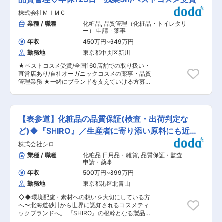
し、信頼され続ける製品提供に貢献できるやりが
品・医薬部外品に関する届出・申請・照会対応や
い ■組織構成 薬事品質保証グループ／20代〜40
株式会社ＭＩＭＣ
製品表示のチェック ・研究開発員に対する社内教
代（男性1名・女性2名） ■働き方 ・年間休日120
育、薬事相談、外国法規制に係わる情報の収集や
業種 / 職種
化粧品
,
品質管理（化粧品・トイレタリ
日（土日祝） ・残業：全社平均6.83時間 ・丸の
取り纏めなど ・同社が会員になっている業界団体
ー） 申請・薬事
内駅徒歩４〜5分の好立地 ・家族手当／子ども手
の委員会活動への参画や法改正説明会や各種セミ
当有 └家庭と両立して、キャリアアップの実現可
年収
450万円
~
649万円
ナーにご参加し、社内にフィードバックするとい
能◎ ■当社の強み ・当社は化粧品原料の商社とし
勤務地
東京都中央区新川
った周辺業務 ■配属先組織構成： 薬事室では現
て業界第１位◎ ・シェア30%強のため、化粧品・
在５名が在籍しております。(30代〜60代) ■研
健康食品の両事業を任せられると定評をいただい
★ベストコスメ受賞/全国160店舗での取り扱い・
修制度： 入社後は、OJTや工場研修を行います。
ております。 ・社内のDX化において開発業務は
直営店あり/自社オーガニックコスメの薬事・品質
■事業の魅力： ・化粧品OEM/ODMで国内トップ
もちろん、導入段階の企画・検討にも関わること
管理業務 ★一緒にブランドを支えていける方募
クラスのシェアを誇るメーカーです。 ・新製品の
ができ、一気通貫して携わることが可能です。 ・
集/海外展開にも力を入れているフェーズです。
コンセプト設計から原材料の調達、完成品の生
離職率が低く少数精鋭の企業様です。(2024年度
■業務内容： オーガニックコスメブランドMIMC
産、品質管理に至るワンストップトータルサービ
実績：男性 6.82%、女性 2.13%) ・経験豊富な先
の薬事・品質管理業務を中心にお任せいたしま
スを提供。商品カテゴリー（スキンケア・メイク
輩社員が多数在籍されているため、ご経験に応じ
す。 ■業務詳細： ・各種薬事法チェック ・パッ
アップ・ヘアケア等）や販売チャネル（百貨店・
【表参道】化粧品の品質保証(検査・出荷判定な
て成長できる環境です。 変更の範囲：会社の定め
ケージ等の文字校正確認/全成分表の作成 ・申請
ドラック・通販等）が多岐にわたっており分散す
る業務
書類等の作成・管理・届出 使用ソフト：医薬品
ど)◆『SHIRO』／生産者に寄り添い原料にも近い
ることで非常に安定性が高いです。 変更の範囲：
医療機器法対応電子申請ソフト 【その他業務】
会社の定める業務
立場
株式会社シロ
・安全情報収集 ・クレーム調査/対応 ・標準書作
成/管理 ・OEMメーカー、取引先とのやり取り ・
業種 / 職種
化粧品 日用品・雑貨
,
品質保証・監査
バルク性状検査 など ※当社はファブレスメーカ
申請・薬事
ーのため工場立ち合いなどはあまり行いません。
年収
500万円
~
899万円
■役職： チーフ〜サブマネージャー想定 ■配属組
勤務地
東京都港区北青山
織について： 配属予定の商品部の品質管理チーム
は、スタッフ1名で構成されています。 ※社長直
◇◆環境配慮・素材への想いを大切にしている方
下のチームとなります。 ■働き方 ・完全週休二
へ〜北海道砂川から世界に認知されるコスメティ
日制、年休125日、残業時間0~5h程度、有給休暇
ックブランドへ。 『SHIRO』の根幹となる製品企
も取得しやすくプライベートも大事にできる環境
画をお任せ〜◆◇ ■ミッション： ・スキンケ