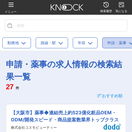
検索履歴
気になる
メニュー
勤務地
路線・駅
年収
申請・薬事
申請・薬事の求人情報の検索結
果一覧
27
件
おすすめ順
【大阪市】薬事◆連結売上約523億化粧品OEM・
ODM/開発スピード・商品提案数業界トップクラス
株式会社コスモビューティー