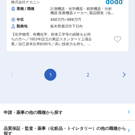
株式会社ナカニシ
■主な職務： 高水準の規制文書の作成および提出
組織です。 その中で、リテール品質管理グループ
（以下を含むがこれらに限定されない） ・CSCL
業種 / 職種
計測機器・光学機器・精密機器・分析
はリテール領域（店舗/EC）における様々な商品
の習得およびサポート（30%） ・規制の理解 ・
機器 医療機器メーカー
,
製品開発（化
の魅力を最大化しつつ、法令を遵守できるかを関
物質に応じた戦略の策定、照会段階での助言 ・ク
粧品・トイレタリー） 申請・薬事
連部署と伴走しながら考えていく組織になりま
年収
450万円
~
599万円
ライアントおよび国内研究所との連携 ・主要な試
す。 変更の範囲：会社の定める業務
勤務地
栃木県鹿沼市下日向
験種別からの技術的成果物の理解 ・当局との結
果・戦略交渉 ・ドシエ作成及び要約作成 ・必要
【化学物理、有機化学、粉体工学等の経験をお持
に応じた科学会議への参加及びチーム支援
ちの方へ／1953年設立の東証スタンダード上場企
（10%） ・EU、英国、韓国拠点チームと連携し
業／自己資本比率約90%／高い技術力を持ち、落
たEU、英国、韓国REACH業務支援。規制理解及
ち着いた環境で長期就業可能】 ■業務内容： 粉
び登録業務に関する助言。日本における登録・登
体製品開発における下記業務（歯を磨くためのパ
録後クライアント支援（30%） ・Web of
ウダー製品）をお任せします。 ・設計検討及び検
Science JMAFF文献検索・レビューの実施。
証 ・開発推進 ・各種報告書作成 ・法規対応業務
Web of Science経由のJMAFF指定データベース
■当社について： 創業以来、時代をリードする
を用いた調査及び文献レビュー報告書の制作
「超高速回転技術」を追求しつづけ、歯科医療分
1
2
（20%） ・農薬原体／製品登録における化学的観
Previous Page
Next
野において革新的な製品を世に送り出してまいり
点のドシエ作成。JMAFF通知による要件理解に基
ました。さらにこの技術を応用し、一般産業分野
づくドシエ作成（10%） 業務／プロジェクト支援
や外科医療分野へと事業領域を拡大させてまいり
業務： ・業務プロジェクト管理（顧客対応以外）
ました。 また、現在は、海外15ヶ所に自社の販売
- 部門の時間記録プロセスを遵守し、監督のもと
拠点を擁し、世界135ヶ国以上で信頼のブランド
で自身のプロジェクト計画と時間管理を組織化
としてご愛用いただいており、今や歯科用回転機
し、予算の追跡とプロジェクト要件の達成を可能
器分野においては、グローバルシェアトップクラ
にする ・商業的意識 - プロジェクト目標を遵守
スを実現するまでになりました。 「高い製品力」
申請・薬事の他の職種から探す
し、規制業務に割り当てられた時間枠内でプロジ
「格調の高い洗練されたデザイン」「絶対的な高
ェクト時間を記録。不足分はプロジェクトリーダ
い品質」「スピーディーで独創的な開発力」「高
ーに報告 ・部門全体へのフィードバック提供（プ
いコスト競争力」「強固なグローバル販売網」
品質保証・監査・薬事（化粧品・トイレタリー）の他の職種から
レゼンテーション形式）を目的として、内部／外
「ファーストクラスのアフターサービス」など、
部研修コースへの参加が必要となる場合あり 変更
探す