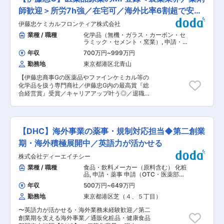
理、各種法令対応、不具合・クレーム対応、
研究所：約70名 レギュラトリーアフェアーズグ
QMS（品質マネジメントシステム）体制の維持・
師歓迎＞所労7h強／在宅可／海外比率6割超で安定
ループ：約15名 ※キャリア採用にて入社した方も
管理など、幅広い業務を担当します。 ■業務詳細
おり働きやすい環境 ※働き方のイメージは週3出
性◎
伊藤忠ケミカルフロンティア株式会社
・医療機器の国内外販売を実現するための製品登
社、週2在宅する方が多い環境 ■仕事の魅力・や
録、薬事申請書類の作成・管理 ・関連する法令や
業種 / 職種
化学品（無機・ガラス・カーボン・セ
りがい ・ヘルスサイエンス研究所は24年4月に発
規格（例：医薬品医療機器等法、ISO13485等）
ラミック・セメント・窯業）
,
申請・薬
足した研究所です。 ・ヘルスサイエンス領域は食
への対応 ・製品に関する不具合やクレームの原因
事 医薬品質保証（QA）（本社）
から医にいたる広い分野であり、本研究所での業
年収
700万円
~
999万円
究明、開発・製造部門へのフィードバック ・
務を通してスキルや経験の幅を広げることがで
勤務地
東京都港区北青山
QMS体制の維持・運用、監査対応や社内教育 ・
き、キリングループの食・医に続く第3の柱とし
営業・開発・製造など他部門と連携し、医療機器
て注力しており、今後グローバルを含め、キリン
【伊藤忠商事Gの医薬品やファインケミカル等の
の安全性・信頼性向上に貢献 ■扱うサービス FA
グループの事業拡大に向け活躍することが可能で
化学品を扱う専門商社／伊藤忠G内の最高賞『総
化に貢献する専用工作機械、船舶・発電プラント
す。 ■ヘルスサイエンス事業 世界的に高まりを
合経営賞』受賞／キャリアアップ叶う◎／退職金
向け熱交換器、産業機械用注油装置、医療機器な
見せる健康課題を解決し、アジア・パシフィック
あり】 ★大手伊藤忠Gのネットワークを活用可能
ど多岐にわたる製品を展開しています。 ■組織構
最大級のヘルスサイエンスカンパニーを目指し、
＋伊藤忠G外売上比率約99%と自社での意思決定
成 設計・開発エンジニア40名以上が在籍し、営
2030年に売上収益3000億円、事業利益300億円
がしやすい環境で、大きな規模のビジネスを裁量
業・設計・製造が一体となったチーム体制です。
を目標にしています。 変更の範囲：会社の定める
を持ち進める★ ■仕事内容： ・MFの登録業務
■業務の魅力 オーダーメイド製品の開発・製造に
【DHC】海外事業の薬事・規制対応担当◆第二創業
業務
（申請、照会対応、変更対応、管理） ・海外製造
携わり、高度な技術力と提案力を活かした課題解
所へのGMP適合性調査対応 ・外国製造所認定
期・海外積極展開中／英語力が活かせる
決経験を積むことができます。社会的意義の高い
（AFM）の申請、更新、変更対応 ■組織構成：7
医療機器分野で、法令遵守と品質向上を両立する
株式会社ディーエイチシー
名（男性5名／女性2名） ■薬事部の特徴： 医薬
専門性が磨けます。 ■教育体制 入社後はOJTや
品の品質および安全性を確認する上で重要な品質
業種 / 職種
食品・飲料メーカー（原料含む） 化粧
社内外研修を通じて業務理解を深め、法規制や品
管理業務については、自社で保有する試験室にお
品
,
申請・薬事 申請（OTC・医薬部外
質保証の知識も段階的に習得可能です。 ■就業環
いて海外の医薬品原料を厳密に試験し、安全かつ
品）
境 部門・職種を越えた連携が活発で、主体的な改
年収
500万円
~
649万円
安定的に日本の製薬メーカーに供給できる体制を
善提案や働きかけができる風土です。 ■想定され
勤務地
東京都港区芝（４、５丁目）
構築し信頼を得ています。 ※かながわサイエンス
るキャリアパス 品質保証・薬事分野でのスペシャ
パーク内に自社試験室を保有しています ■採用背
リストや、部門マネジメントへのステップアップ
〜英語力が活かせる・海外業務未経験歓迎／第二
景： 当課は主に海外から輸入する医薬品原薬の
が可能です。 ■企業の特徴/魅力 創業80年以上の
創業期を支える海外事業／通販化粧品・健康食品
MF国内管理人として登録及び管理を行っていま