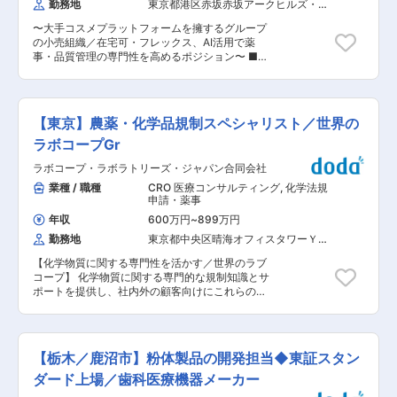
勤務地
東京都港区赤坂赤坂アークヒルズ・ア
ス・相談対応 外部連携： 行政や外部機関への照
浸して抽出した“強いとろみ”を持つ美容液や、細
ーク森ビル（３４階）
会、最新情報のキャッチアップ ■業務の魅力：
さや虫食いにより8割も廃棄されていた「ラワン
〜大手コスメプラットフォームを擁するグループ
「品質の番人」かつ「攻めの薬事」として、製品
ぶき」を切ったときに茎から滴る水を詰めた化粧
の小売組織／在宅可・フレックス、AI活用で薬
の信頼性と市場競争力を高め、ブランド成長に直
水など、厳しい自然が育んだ素材のちからを最大
事・品質管理の専門性を高めるポジション〜 ■業
接貢献できるポジションです。 ■就業環境：年休
限に引き出す製品を数多く展開し、国内の「サス
務内容： 新設されるリテール品質管理グループに
124日、土日祝休み、服装自由、産育休・時短制
ティナブル消費」にも強いインパクトを与えてい
て、化粧品の品質管理・薬事管理スペシャリスト
度など働きやすい環境が整っています。 ■企業の
ます。 変更の範囲：会社の定める業務
としての業務をお任せいたします。 ※入社後、株
特徴/魅力：2026年1月よりAnyMind Group（東
式会社アイスタイルリテールへ在籍出向となりま
証グロース上場）に参画。SNS・インフルエンサ
【東京】農薬・化学品規制スペシャリスト／世界の
す。 ■具体的な業務内容： ・商品ページ、広
ーマーケに強みを持つ同社と、小売業界で深い知
告、店頭POP、LIVE配信等の各種クリエイティブ
ラボコープGr
見を持つサン・スマイルのシナジーにより、さら
のリーガルチェック（薬機法、景表法、特商法な
なる事業拡大を目指します。海外の香水を販売す
ラボコープ・ラボラトリーズ・ジャパン合同会社
ど） ・違反リスクを回避しつつ、商品の訴求力を
る輸入商社としてスタートし化粧品、雑貨へと自
落とさない「代替表現（言い換え案）」の提案・
業種 / 職種
CRO 医療コンサルティング
,
化学法規
社ブランドを拡大。取引先も順調に増え、売り上
作成 ・社内向け薬機法・景表法ガイドラインの策
申請・薬事
げ高は、2012年に67憶円から2025年は136億円
定・アップデート ・新設グループ内のメンバーへ
まで拡大しました。 変更の範囲：会社の定める業
年収
600万円
~
899万円
のナレッジ共有 ・自分の専門知識をAIの仕組み
務
勤務地
東京都中央区晴海オフィスタワーＹ
（プロンプトや辞書）に落とし込み、属人化を解
（１１階）
消する ■業務の魅力： ・新設部署のコアメンバ
【化学物質に関する専門性を活かす／世界のラブ
ーとして組織の立ち上げフェーズから関わること
コープ】 化学物質に関する専門的な規制知識とサ
ができます。 ・ご自身の知識を活かして「売れる
ポートを提供し、社内外の顧客向けにこれらの材
訴求」を形にする、マーケティングに直結した面
料の規制コンプライアンスを確保する。CSCL規
白さがあります。 ・AIを使いこなして育てる側の
制業務の要件を習得し、その業務を支援する。 本
キャリア（AI×薬事のスペシャリスト）を築くこ
職務は、高品質な規制専門知識の提供を通じて部
とができます。 ■株式会社アイスタイルリテール
門収益目標の達成に貢献します。 規制コンサルタ
について： アイスタイルグループの中で店舗
【栃木／鹿沼市】粉体製品の開発担当◆東証スタン
ントとして、規制プロジェクト管理への積極的貢
（@cosme STORE）とEC（@cosme
献と高水準での遂行により顧客価値を創造し、ラ
ダード上場／歯科医療機器メーカー
SHOPPING）の小売り機能を持ち、エンドユーザ
ボコープを最高の取引先とする役割を担います。
ー様から直接売上を上げるビジネスを行っている