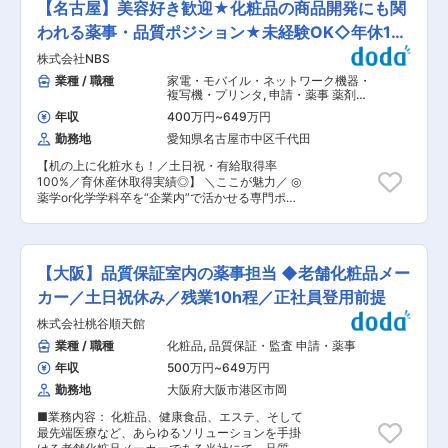
「健康経営優良法人2024」に認定。 ・子育てサ
【名古屋】美容好き歓迎★化粧品の商品開発にも関
じて以下の業務をご担当いただきます。 (1)製
ポート企業”として厚生労働省「くるみん」認
造・技術管理 製造条件設計・妥当性評価、記録確
われる薬事・品質ポジション★未経験OK◇年休125
定。男女ともに子育てと仕事の両立をサポート。
認、スケールアップ時の品質リスク評価、トラブ
育児休業対象の男性社員75％が取得しています。
日
株式会社NBS
ル原因解析と再発防止 (2)製品品質評価…規格・試
変更の範囲：会社の定める業務
験法と安定性・原料特性の評価、出荷判定の技術
業種 / 職種
家電・モバイル・ネットワーク機器・
レビュー (3)微生物・衛生管理…微生物リスク評
複写機・プリンタ
,
申請・薬事 薬剤
価、防腐設計評価、製造環境の衛生・交叉汚染防
師・管理薬剤師
年収
400万円
~
649万円
止管理 (4)クレーム・不適合対応…クレーム原因
勤務地
愛知県名古屋市中区千代田
解析、是正・再発防止策の立案・実行と品質改善
への反映 (5)原料・変更管理…原料規格設定、原
【机の上に化粧水も！／土日祝・有給取得率
料・処方・工程変更時の品質影響・リスク評価と
100%／育休産休取得実績◎】 ＼ここが魅力／ ◎
承認支援 (6)OEM・サプライヤー管理…委託先・
薬学or化学学科卒を“企業内”で活かせる専門ポジ
サプライヤーの技術評価・監査と変更時の品質リ
ション ◎化粧品・医薬部外品の薬事・品質保証を
スク評価 (7)品質マネジメントシステム（ISO
軸に、商品開発にも関われる ◎完全週休2日制
22716）…品質文書類の作成・管理、記録レビュ
（土日祝）・年間休日125日／転勤なし（名古屋
ー、トレーサビリティ維持 (8)内部監査・外部監
本社） ◎育休・産休取得実績あり／有給取得率
査対応…内部監査の実施とCAPA管理、顧客・第
【大阪】品質保証室内の薬事担当 ◆老舗化粧品メー
100% ■仕事内容： 化粧品・医薬部外品（将来的
三者・行政監査への対応 (9)教育・品質改善…
には健康食品）に関する 「薬事・品質管理業務」
カー／土日祝休み／残業10h程／正社員登用前提
GMP・品質教育、品質データ分析と改善提案、品
を主軸にご担当いただきます。 ■入社後の流れ：
質指標の運用 (10)総括製造販売責任者との連携…
株式会社桃谷順天館
・入社後は、既存商品の理解から始めます！ ・経
出荷判定・クレーム/回収・行政対応に関する技術
験や適性に応じて、 表示・広告チェック等から
業種 / 職種
化粧品
,
品質保証・監査 申請・薬事
情報・資料の提供 等 ■当社について： 当社は
取り組み ・徐々に薬事申請、品質保証、商品開発
髪や肌を科学的に研究し、理美容のプロフェッシ
年収
500万円
~
649万円
へと 段階的に業務領域を拡大していただきます
ョナルと共に、 より良い粧剤とサービスを追求す
■業務内容： 【商品開発・企画】 ・市場・競
勤務地
大阪府大阪市港区市岡
るプロフェッショナル化粧品の開発型メーカーで
合・顧客ニーズの情報収集、商品コンセプト検討
す。 子どものようにあらゆるものに目を向け、好
■業務内容： 化粧品、健康食品、エステ、そして
・化粧品、医薬部外品、将来的な健康食品の商品
奇心を持ち、こたえを探す。 それが私たちリト
最先端医療など、あらゆるソリューションを手掛
企画、既存商品の改善提案 ・成分、原料、処方、
ル・サイエンティストの考えです。 オリジナリテ