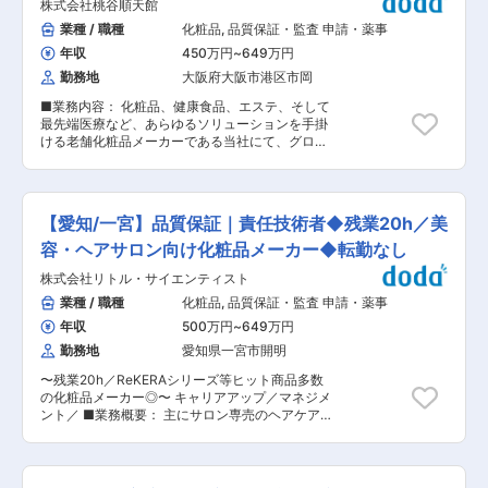
提
株式会社桃谷順天館
指導 ■当社の魅力： 母体である上海上美化粧品
で目標設定と振り返りを行います。 業績評価だけ
集団は、アメリカへの進出も既に取り掛かってお
業種 / 職種
化粧品
,
品質保証・監査 申請・薬事
ではなく、プロセスとなる定性の成長に関しても
り、今後はヨーロッパへ進出する予定となってお
評価があるため、営業としてスキルアップに繋が
年収
450万円
~
649万円
ります。 海外進出に伴い需要が増加していくた
ります。 ■会社概要： 2020年9月に現スタンダ
め、製造の拠点として機能し成長の可能性が無限
勤務地
大阪府大阪市港区市岡
ード市場上場し、2024年7月に Church＆Dwight
に広がる当社にて、経験を活かすことが可能で
社（ニューヨーク株式市場上場）100％子会社化
■業務内容： 化粧品、健康食品、エステ、そして
す。 変更の範囲：無
をした成長企業です。安定した財務基盤を保持し
最先端医療など、あらゆるソリューションを手掛
ています。話題の酸素系漂白剤「オキシクリー
ける老舗化粧品メーカーである当社にて、グロー
ン」、フェムケア「よもぎ温座パット」等ミリオ
バル薬事を担っていただきます。 ■業務詳細：
ンヒット商品を多数取り扱っています。 変更の範
・自社ブランド商品の海外各国の薬事申請関係業
囲：会社の定める業務
務の対応（中国NMPA、台湾PIF、EU CPNPの対
応、その他各国化粧品輸入申請許認可の対応） ・
【愛知/一宮】品質保証｜責任技術者◆残業20h／美
税関や各国当局から商品の成分に関しるお問い合
わせの対応等 ※現在は中国・台湾などの東アジ
容・ヘアサロン向け化粧品メーカー◆転勤なし
ア、アセアン諸国、東南アジアを中心とした展開
株式会社リトル・サイエンティスト
をしており、今後は北米、EUを強化していきま
す。 ■配属先： 自社ブランド化粧品を担う国際
業種 / 職種
化粧品
,
品質保証・監査 申請・薬事
Div.所属となります。20代〜40代の男女、10名
年収
500万円
~
649万円
ほどの部署となります。外国籍の方も所属してお
ります。 ■募集背景： 自社ブランドにおいて、
勤務地
愛知県一宮市開明
より幅広くグローバル展開を実施する為、グロー
〜残業20h／ReKERAシリーズ等ヒット商品多数
バル薬事規制に詳しい方を新しく募集をさせてい
の化粧品メーカー◎〜 キャリアアップ／マネジメ
たきます。 ■職場環境： 将来も安心の職場環境
ント／ ■業務概要： 主にサロン専売のヘアケア
が整っています。 ・女性活躍推進の優良企業とし
製品（シャンプー、トリートメント、頭皮ケアラ
て、厚生労働省「えるぼし認定」3段階目（最高
インなど）を製造・販売している当社の自社商品
位）を取得。男女共により自分らしく働くことが
開発にともなう品質保証業務の責任技術者として
出来る環境整備を加速しています。 ・経済産業省
ご活躍いただきます。 ■業務詳細：※スキルに応