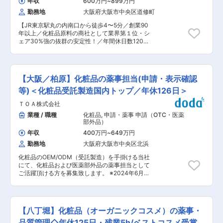
年収
600万円
~
899万円
官庁との折衝 ・臨床開発試験の資料作成と管理
勤務地
大阪府大阪市中央区道修町
・研究部からくる資料管理 ■組織体制： 薬事部
はアットホームな雰囲気で、風通しの良い明るい
【JR東京駅丸の内南口から徒歩4〜5分／創業90
環境が特徴です。課内には経験豊富な先輩が多
年以上／化粧品原料の商社として業界第１位・シ
く、OJTを通じて丁寧に指導します。未経験者で
ェア30%強の抜群の安定性！／年間休日数120日
も安心して業務に取り組める体制が整っていま
／残業20時間程度】 ＜この求人のポイント＞ ◎
す。部門全体で情報を共有しながらチームで仕事
化粧品原料業界トップクラスシェア（30％超）
を進める文化が根付いており、毎週の部内ミーテ
◎ 取引先5,000社以上・仕入先600社以上 ◎ 創業
ィングを通じてお互いの業務状況を確認し合いま
90年以上の老舗企業 ◎ 薬剤師資格を活かせる品
す。 ■同社の特徴： 同社はジェネリック医薬品
【大阪／柏原】化粧品の薬事担当(申請・表示確認
質保証・薬事ポジション ◎ 品質保証だけでなく薬
のメーカーと原薬の商社に機能がございます。ジ
機法対応にも携われる ■業務概要 薬事・品質保
等)＜化粧品受託製造国内トップ／年休126日＞
ェネリック医薬品としては、医薬品の安定供給を
証グループにて、化粧品原料に関する品質保証お
実現するため、国内及び海外の製薬工場と連携し
ＴＯＡ株式会社
よび薬事業務を担当いただきます。薬剤師の資格
て、世界に医薬品生産拠点を確保しており、患者
をいかしながら、「法規制×品質×ビジネス」を支
業種 / 職種
化粧品
,
申請・薬事 申請（OTC・医薬
様のQOL向上を目的に、容器・包装材にも工夫を
える中核ポジションです。 ■業務詳細 ・海外輸
部外品）
こらし、幅広い剤形のジェネリック医薬品をお届
入原料の規格適合試験・試験成績書の発行 ・薬機
けしております。原薬としては、各国の主要原薬
年収
400万円
~
649万円
法・毒劇法など関連法規への対応・許認可維持 ・
メーカーから様々な原薬を輸入し、国内製薬メー
勤務地
大阪府大阪市中央区北浜
販売先の管理・安全性情報の収集 ・法令情報の収
カー様に提供しています。海外に広がるネットワ
集と社内への反映 ※単なる商社ではなく研究開発
ークは16カ国に及び、取り扱い原薬は200品目以
化粧品のOEM/ODM（受託製造）を手掛ける当社
機能も有しているため品質・安全性の根拠を持っ
上。多様なニーズに対応した原薬の開発と安定供
にて、化粧品および医薬部外品の薬事担当として
て製品提供に関われる環境です。 ＜業務の魅力＞
給に貢献いたします。 ■同社からのメッセージ：
ご活躍頂ける方を募集致します。 ※2024年6月よ
◎海外輸入原料の規格確認や試験成績書発行な
経験者はもちろん即戦力でいろいろな業務をお願
り「日本コルマー株式会社」から社名変更をして
ど、業務フローが明確で正確性を重視できる仕事
いしますが、未経験の方でもじっくり時間をか
おります。 ■職務内容： 化粧品および医薬部外
◎薬機法・毒劇法への対応を通じ、企業活動を根
け、医薬品・医薬部外品などの開発担当のスペシ
品について当局への薬事手続、製品表示・広告チ
幹から支える役割を担える ◎研究開発機能を有す
ャリストとして育成していきたいと思っておりま
ェック、 及びこれらに伴う社内相談対応などか
る商社のため、根拠に基づいた品質・安全性判断
【八丁堀】化粧品（オーガニックコスメ）の薬事・
す。医薬品等の承認申請や、資料作成、管理に興
ら、キャリアとご希望を勘案してご担当頂きま
に関われる環境 ◎品質保証・薬事の経験を活か
味をお持ちでやる気のある方なら大歓迎です！
す。 ＜〜具体的には〜＞ ・国内における化粧
品質管理◇年休125日・残業5h/ベストコスメ受賞