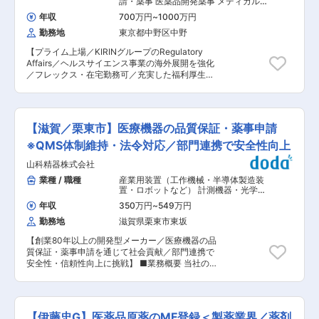
請・薬事 医薬品開発薬事 メディカルサ
約書の作成/確認、修正業務 ・部外品/化粧品
イエンスリエゾン・メディカルアフェ
年収
700万円
~
1000万円
アーズ
GVP、GQP業務 ■関西酵素の強み： 当社の強み
勤務地
東京都中野区中野
は製品が完成するまでの過程をワンストップで手
掛けているところです。そのため、各部署だけで
【プライム上場／KIRINグループのRegulatory
完結するものではありません。各部署それぞれか
Affairs／ヘルスサイエンス事業の海外展開を強化
ら"バトン"を渡して製品を形にしています。 ■関
／フレックス・在宅勤務可／充実した福利厚生】
西酵素について： 当社は1969年創業、酵素商品
■募集背景 ヘルスサイエンス事業の拡大やさらな
のパイオニアとして入浴剤をはじめ基礎化粧品・
るグローバル化に向け、各国規制を有効活用す
トイレタリー商品等、酵素の積極的な応用・開発
る、Regulatory Affairs(RA)機能があり、事業サイ
に取り組み商品開発を行い、大手ブランド販売メ
ドと共に規制を含めた攻めの戦略構築、および事
ーカー様と事業共創を行ってまいりました。化粧
【滋賀／栗東市】医療機器の品質保証・薬事申請
業戦略に沿った登録申請・ヘルスクレーム
品の新たな市場開拓を目指し、製法特許等の技術
（HC）申請の実務を行っております。 RA機能の
※QMS体制維持・法令対応／部門連携で安全性向上
面からパッケージ等のソフト面まで一貫したシス
発揮・拡大にあたり、戦略立案から実行までを主
テムで商品の付加価値を高めます。また企業理念
山科精器株式会社
体的に推進できる方を求めております。 国内外の
として「自然との共存」を掲げており、生分解
規制に一定の理解があり、規制戦略構築もしくは
業種 / 職種
産業用装置（工作機械・半導体製造装
性・差リサイクル性の高い商品開発や、省エネ・
実務やRA機能をリーダーシップを持ち、かつグロ
置・ロボットなど） 計測機器・光学機
参拝削減・リサイクル率向上にも注力していま
ーバルな活動にも柔軟性をもってチャレンジでき
器・精密機器・分析機器
,
品質保証・監
す。当社は、地球にやさしく、そして人にやさし
年収
350万円
~
549万円
査 申請・薬事
る方が必要です。 ※将来的にはグループ長、ユニ
い、共存型企業を目指していきます。 ■関西酵素
勤務地
滋賀県栗東市東坂
ット長を担える方の募集をしております。 ■業務
の特徴： ・研究〜開発〜製造〜出荷まで一貫した
内容 (1)事業サイドの関係者と規制を織り込んだ
生産体制 ・国内ではじめて特許を取得した酵素安
【創業80年以上の開発型メーカー／医療機器の品
事業戦略の立案 ・国内外規制の分析 ・競争優位
定化技術 ・OEMの形態でありながら自社から商
質保証・薬事申請を通じて社会貢献／部門連携で
を生む規制シナリオ設計 (2)素材登録・ヘルスク
品の企画を提案する「100％提案営業」のスタイ
安全性・信頼性向上に挑戦】 ■業務概要 当社の
レーム（HC）登録の実行における戦略構築およ
ル 変更の範囲：会社の定める業務
ヘルスケアソリューション事業部において、医療
び実務 ・登録・ヘルスクレーム（HC）取得に向
機器の国内外販売に向けた品質保証および薬事申
けた要件整理・実行計画策定 ・主体的およびメン
請業務を中心に、製品の安全性・信頼性向上に貢
バーを活用した実務推進 ・スピーディーな行政対
献いただきます。製品登録や申請書類の作成・管
応、効果的な渉外活動 ■組織 ヘルスサイエンス
【伊藤忠G】医薬品原薬のMF登録＜製薬業界／薬剤