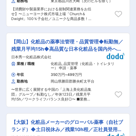
勤務地
東京都品川区大崎（次のビルを除く）
える当社の注力事業である海外展開において、事
クレーム発生時の原因究明、報告書作成 ・安全管
業と共に成長したい方のご応募をお待ちしていま
理情報の収集・管理・検討・立案 ・各種申請・届
【消費財や製薬業界における規制関連業務をお任
す。 ■組織について： 国際市場開発ユニットは7
出の作成、行政対応 ・包材、添付文書・法定表記
せ】〜ニューヨーク株式市場上場「Church＆
名で構成されており、主に「営業」「薬事・規制
のチェック ・社内教育 ◎薬事 ・薬事申請関連書
Dwight」100％子会社／ユニークな商品多数！酸
対応および商品登録」「クリエイティブ」「ロジ
類作成、管理 ・各種届出の作成、行政への申請手
素系漂白剤「オキシクリーン」、フェムケア「よ
スティクス」の機能を持っています。配属となる
続 ・商品の成分表示・ラベル・広告・販促物など
もぎ温座パット」等ミリオンヒット商品を取り扱
「薬事・規制対応および商品登録」の業務は現在
の表示チェック ■当社の特徴： 当社は小豆島
う企業です〜 ■業務内容： ブランドを日本の代
2名で担当しています。 部門内はとても和やかで
で、オリーヴの栽培から、心と体の健康に寄与す
理店を通じて供給するための規制面での専門知識
穏やかな雰囲気です。個々のメンバーの業務が偏
【岡山】化粧品の薬事法管理・品質管理◆転勤無／
る商品の製造、販売までを行う、六次化企業とし
と方向性を提供する。 登録業務や、必要に応じて
らないように、互いにサポートしあいながら仕事
て根を張っています。当社の代表取締役社長は、
現地リソースの獲得を管理し、複雑な技術プロジ
残業月平均15h◆高品質な日本化粧品を国内外へ提
を進めています。 変更の範囲：会社の定める業務
数年前、オリーヴへの見識と技術を高めるために
ェクトにおける規制戦略を構築する。戦略には、
供◎
日本秀一化粧品株式会社
イタリアを訪れた際、樹齢300年と言われるオリ
企業と国内の規制当局間での調整、新製品の可能
ーヴが樹海のように広がる光景を目の当たりに
性に関するフィードバック提供、管理のデューデ
業種 / 職種
化粧品
,
品質管理（化粧品・トイレタリ
し、深い感動と幸福感に満たされました。それ
リジェンス審査を支援するなどの買収行動のサポ
ー） 申請・薬事
は、人間の何倍もの年月を生きているオリーヴの
ートが含まれる。新たに出現する規制を分析し、
年収
350万円
~
499万円
パワーに圧倒されただけではなく、人智を超えた
ジュニアチームメンバーへの技術的指導を行う。
勤務地
岡山県勝田郡勝央町太平台
自然の営みと恵みを、その土地の人々が何世代に
部門の主要技術インターフェースとしての役割を
もわたって受け継いでいる。その命のリレーの中
果たす。 ■同社の強み： マーケティング→プラン
〜世界に広く展開する中国の「上海上美化粧品集
にオリーヴが介在しているということに深く感動
ニング→クリエイティブ→プロモーション→セー
団」グループ／転勤なし／年休123日／残業月平
したのです。同じように、いま当社が植えている
ルスの5つのプロセスを一貫性を持って徹底的か
均15h／ワークライフバランス良好◎〜 ■業務内
オリーヴが300年先にもしっかりと受け継がれ、
つ戦略的に具現化できることです。つねに消費者
容： スキンケアをメインとした高品質日本化粧品
残っていて欲しい。300年後もオリーヴが残って
の立場で考え、ニーズを把握することで、独自性
を日本国内及び東南アジア諸国に提供する当社に
いるということは、数100年後も町が在り続けて
の高い商品を生み出し、新しい市場をつくること
て、品質管理をお任せします。 ■業務詳細： ・
いるということでもあります。オリーヴと人とが
ができるのです。「こんなの欲しかった！」と言
化粧品工場の薬事法管理及び生産品質管理 ・新
共存しながら豊かな生活を営んでいる未来の小豆
われるような商品をつくり、新しい価値を創造し
【大阪】化粧品メーカーのグローバル薬事（自社ブ
設工場化粧品製造業の全般、薬事法及び品質管理
島、そんな姿を強く望んでいます。 変更の範囲：
ていきます。 ■評価について： 評価は成果と成
業 ・化粧品製造工場全般衛生管理 ・工場の各
ランド）◆土日祝休み／残業10h程／正社員登用前
無
長の2軸で評価されます。成長に関しては、評価
部署への品質管理指導 ・生産現場の品質管理、
項目がしっかりと整備されており、上長との面談