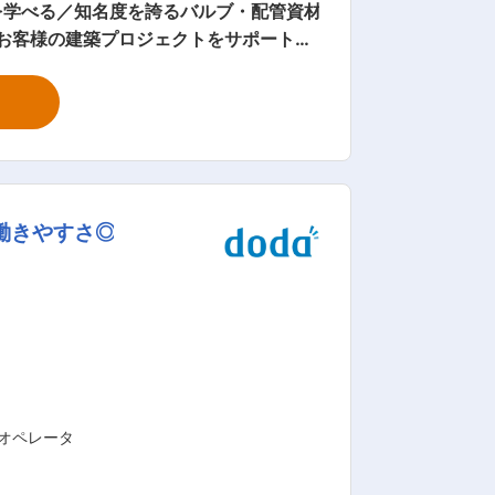
を学べる／知名度を誇るバルブ・配管資材
〜50件程。（閑散期や拠点状況により変
輩のも
 eラーニングもご用意。繰り返し見るこ
修を得て活躍しています。 ■札幌
働きやすさ◎
どの大規模建築のプロジェクトも担う大
点以上、仕入先数1,270社以上と圧倒的
の範囲：会社の定め
オペレータ