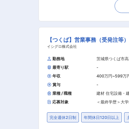
等製鉄原料の調達 ◇原料サプライヤーとの契約交渉
に分かれています。 今回は鉄鋼原料を扱う原料部（
ル総合職（全国転勤あり） ・リージョ
ということはありません／入社後にコース変更相談は可能 ■働きやすい環境 ライフイベントを
て仕事に集中できる環境を会社として整
【つくば】営業事務（受発注等
業所内の保育所（千葉・倉敷・福山・京
イシグロ株式会社
勤務地
茨城県つくば市高
最寄り駅
-
年収
400万円
~
599万
賞与
-
業種 / 職種
建材 住宅設備・
応募対象
＜最終学歴＞大学
完全週休2日制
年間休日120日以上