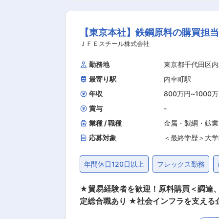
善・効率化を推進するだけでなく、営
ずプレイヤーとして業務のキャッチア
【東京本社】鉄鋼原料の購買担当
ただくことも視野に入れ、今回募集いたしております。 ■物流事業について： 太陽工業は繰り返
ッグの専門家です。使い捨てタイプに
ＪＦＥスチール株式会社
す。さらに、製造から在庫管理、回収
勤務地
東京都千代田区内
す。 URL：https://www.taiyokogyo.co.jp/business/logistics
最寄り駅
内幸町駅
ターミナルなど 世界各国の大型膜構
ップクラス。 ※代表的な膜構造建築物
年収
800万円
~
1000
賞与
-
業種 / 職種
金属・製綱・鉱業
応募対象
＜最終学歴＞大学
年間休日120日以上
フレックス勤務
★貿易経験者を歓迎！原料購買＜調達、
定総合職あり ★社会インフラを支える企業だか
買担当としてご経験やスキルに応じて下記の業務を徐々にお任せする