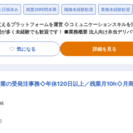
土日祝休み
残業20時間未満
職種未経験歓迎
業種未経験歓迎
支えるプラットフォームを運営 ◇コミュニケーションスキルを
要 法人向け弁当デリバリーサイト「お弁当デリ」は、全国の人
チシーンを支えるプラットフォームです。 本ポジションは注文
弁当デリで注文したお客様に滞りなくお弁当をお届けできるよ
気になる
詳細を見る
のステークホルダーとのやり取りが主な業務内容となります。
す。 ◎このポジションは、社内外問わずコミュニケーションス
業の受発注事務◇年休120日以上／残業月10h◇月
ニケーションスキルを一層伸ばすことができます。 ◎当社内で
。 （1）一
動（一般社員）→他部署サブマネージャー ■当社について お弁当サプライヤー（メー
崎
店舗）・オンライン（ECサイト）のプラットフォームを運営
したお弁当社食サービス「社食DELI」、法人・団体向けに会
イト「お弁当デリ」、都内の大型オフィスビルや官公庁などで
円
「屋台DELi」などを展開しています。 変更の範囲：会社の定める業務