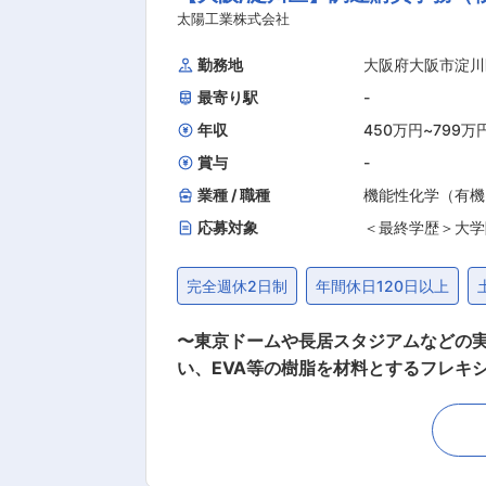
トワークと豊富なノウハウを活かした
太陽工業株式会社
界中の目的地へと運ぶ、物流ルートの開発を担っています。 ・当社が取り扱う商品は、医
勤務地
大阪府大阪市淀川
を持って目的地へと届けています。宇宙ステーションに関
最寄り駅
-
との連携も欠かすことはできず、仲間
年収
450万円
~
799万
賞与
-
業種 / 職種
機能性化学（有機
応募対象
＜最終学歴＞大学
完全週休2日制
年間休日120日以上
〜東京ドームや長居スタジアムなどの実績／「膜構造建築物」世界
い、EVA等の樹脂を材料とするフレキ
なお客様ですが、中でも、一部上場企
プライチェーンに貢献しております。 
管理 ・仕入先、顧客、営業担当との各
ヤーとの業務割合はおおよそ、国内7割・国外3割ほどが目安です。 ■ミッショ