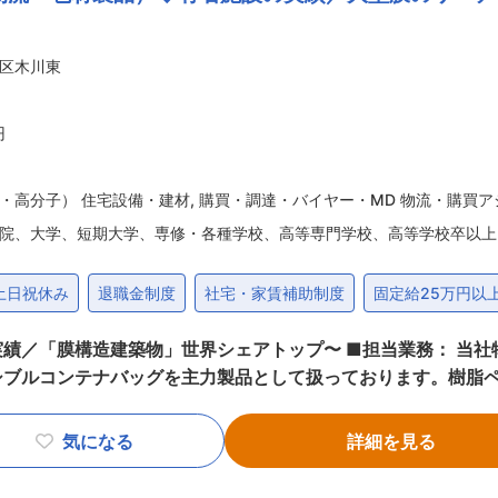
高品質なサービスが強みであり、取引先である様々なメーカー
薬品を筆頭に多種多様であり、それらの商品を責任
区木川東
わる商品を輸送した実績もあります。 ・事業にあたり、社内は勿論、グループ会社
と共に課題を乗り越えていくチームワークが求めらる環境です
流れを始め、様々なことを学びながら成長を図れる環境があります。 変更の範囲：会社の定める業務
円
・高分子） 住宅設備・建材
,
購買・調達・バイヤー・MD 物流・購買ア
院、大学、短期大学、専修・各種学校、高等専門学校、高等学校卒以上
土日祝休み
退職金制度
社宅・家賃補助制度
固定給25万円以
シェアトップ〜 ■担当業務： 当社物流事業統括本部では、包材製品を扱
シブルコンテナバッグを主力製品として扱っております。樹脂
業の樹脂メーカーが大口のお客様となります。 調達支援課では
◎職務詳細 ・フレキシブルコンテナバッグの受発注業務（国内
気になる
詳細を見る
種調整及び問い合わせ対応（国内外） ・業務プロセスの改善、
ン： アナログな事務作業量の多い部門にて、業務プロセス改