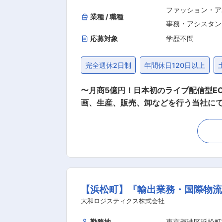
ファッション・ア
業種 / 職種
事務・アシスタン
応募対象
学歴不問
完全週休2日制
年間休日120日以上
〜月商5億円！日本初のライブ配信型ECサイトを運
画、生産、販売、卸などを行う当社にて、サポート事務業務をお願い
業務 ・受発注、在庫管理サポート ・倉庫関連対応サポート ■求める人材： 新しいことを柔
作に抵抗のない方（未経験でもやる気のある方歓迎） ■組織構成：既存担当4.5名（社員、アルバイト含
を軸にファッション業界を革新する企
戦と成長を実感できる環境です ・ライブコマース事業 日本初のライブコマース付きファッション通販モール「1899mall」を運営し、TikTok
などのSNSを活用したライブ配信型E
ケーションを実現し、販売促進に成功しています
【浜松町】『輸出業務・国際物
KYO」「emi+」など、多数のファ
す 地方創生プロジェクト ライブコマースを活用し、宮城や福岡など地方の特産品の販路拡大を支援NHKなどのメディアにも取り上げられ、地
大和ロジスティクス株式会社
域経済の活
勤務地
東京都港区浜松町