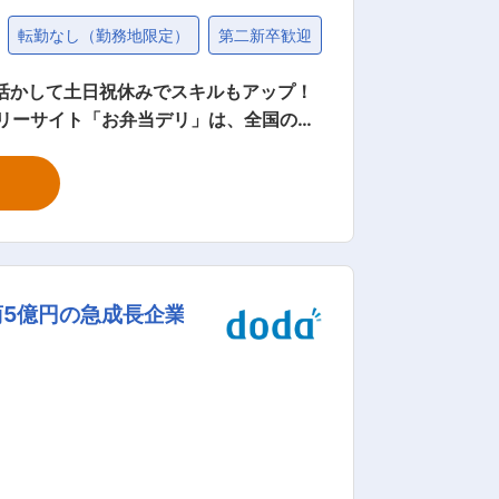
転勤なし（勤務地限定）
第二新卒歓迎
育児・託児支援制度
活かして土日祝休みでスキルもアップ！
者、弁当製造会社、配送会社など様々な
うに対応していただきます。※配送は別の
具体的には、調整、交渉、報告など多岐
キルを必要とする方にマッチしやすいで
商5億円の急成長企業
ジョブローテーションを通じて他の業務
。上場企業を中心に500社以上の導入実
議・イベント・研修などで活用されてい
約40店舗を運営するお弁当フードコート