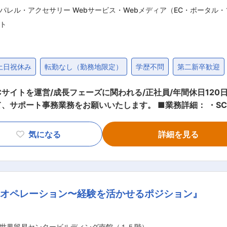
パレル・アクセサリー Webサービス・Webメディア（EC・ポータル
ト
土日祝休み
転勤なし（勤務地限定）
学歴不問
第二新卒歓迎
営/成長フェーズに関われる/正社員/年間休日120日以上〜 ■業務概要： 服飾関
いたします。 ■業務詳細： ・SCM統括部にて主に物流チームのサポート
軟に受け入れ、前向きに対応できる方 システム操
む） ■企業について ライブコマース
気になる
詳細を見る
業です。自社ブランドの展開や地方創生への貢献など、社会的
Cを展開しています。ライバー（配信者）による商品紹介を通
。2025年には月間売上2億円を突破するなど、急成長を遂げています ブラン
流オペレーション〜経験を活かせるポジション』
ッションブランドを展開。OEM・ODM・卸事業も手がけ、企画
性化に貢献しています 変更の範囲：会社の定める業務
世界貿易センタービルディング南館（１５階）