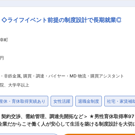
業部門のバックオフィスとして、販売促進に貢献できる組織づ
ップ・実務経験を積んでいただきますが、将来的なマネージャ
 ◇ライフイベント前提の制度設計で長期就業◎
し使えるランニングフレキシブルコンテナバ
は、廃棄による環境問題や保管時の安定性の課題がありますが
、メンテナンスまで一貫したシステムを提供し、豊富な経験と
幸町
/ ■当社の強み： 太陽工業の製品・技術は、スポーツ施設や博覧会場、空港や
造建築物で活用されており、各方面より高い評価を得ています。
…東京駅八重洲口グランルーフ、西武ドーム（天井）、埼玉ス
万円
井）、阪神競馬場（観客席シェード部分）など 変更の範囲：会社の定める業務
・非鉄金属
,
購買・調達・バイヤー・MD 物流・購買アシスタント
院、大学卒以上
産休・育休取得実績あり
女性活躍
退職金制度
社宅・家賃補
契約交渉、需給管理、調達先開拓など＞ ★男性育休取得率9
らこそ働く人が安心して生活を築ける制度設計を大切にしています ■業務内容
予定です。 【具体的な業務内容】 ◇鉄鉱石、石炭、スクラップ、合金鉄