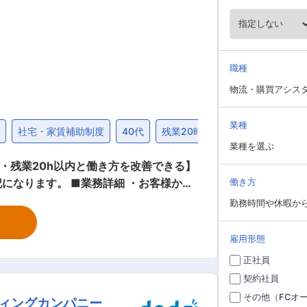
職種
物流・購買アシス
業種
度
社宅・家賃補助制度
40代
残業20時間未満
業種を選ぶ
・残業20h以内と働き方を改善できる】
詳細 ・お客様から
働き方
勤務時間や休暇か
を担当して頂き業務に慣れたら、複数社の
は入社当初から外勤営業をお任せする場
雇用形態
正社員
や、将来の部署内の実務手配の「要」と
契約社員
代理店出向などのチャンスがあります。
その他（FCオ
ィングカンパニー
。 三菱倉庫グループの充実した海外ネッ