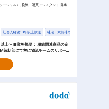
・ソーシャル）
,
物流・購買アシスタント 営業
社会人経験10年以上歓迎
社宅・家賃補助制度
固定給25万円
連商品の企
意義のある事業を多数展開しており、挑
じて、消費者とのリアルタイムなコミュニ
ド事業 「ABITO
から販売まで一貫した体制を構築していま