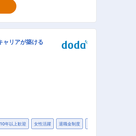
は製品ごと
ローバ
、職務内容やキャリアパスの幅が変わる
勤務制度（小学校6年生まで利用可）、事
キャリアが築ける
ける環境 ・住宅関連の補助（独身寮や借
上げ社宅、住宅補助など）、転勤あり／なしを選択できる総合職制度（※入社後にコース変更相談可） 変更の範囲：会社の定める業務
10年以上歓迎
女性活躍
退職金制度
40代