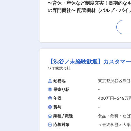
〜育休・産休など制度充実！長期的な
の専門商社〜 配管機材（バルプ・パイプ等）の専門商社である当社において 営業・物流の業務支援をお客様の建築プロジェクトをサポートし
ます。 ■業務内容 ・受発注業務 社内システムを利用し、お客様からの電話やメール、Fax、Webから注文を受付 ・営業部内のサポート、電話
対応、資料作成 ・見積書作成 ・出納
動） ※電話対応もありますので、社内とのコミュニケ
と、OJT研修がスタート。カリキュラ
とができるコンテンツで社内ルールや商品
営業部組織構成 12名（内女性3名） ■就業環境 ・転勤ない働き方が叶う ・年間120日以上 ・産前産後・育児休暇などの制度が整備 ・子ども
【渋谷／未経験歓迎】カスタマー
の小学校就学時まで短時間勤務が可能 ■当社の特徴・魅力 管材業界で国内シェアトップクラスの創業80年を超える専門商社で、社会インフラ
の整備や都市部における再開発などの
ワオ株式会社
手企業です。 ◎10年間で従業員数が約
勤務地
東京都渋谷区渋谷
な商品力が魅力 ◎社員のキャリアやライフステ
最寄り駅
-
る業務
年収
400万円
~
549万
賞与
-
業種 / 職種
食品・飲料・たば
応募対象
＜最終学歴＞大学