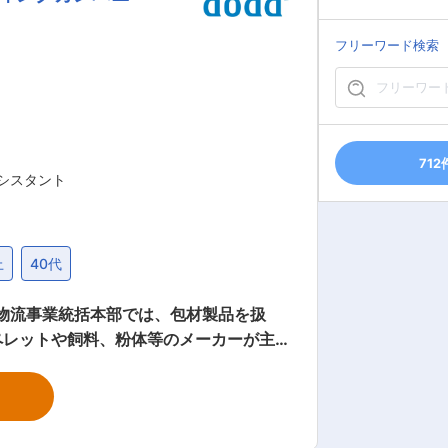
の商品を「安全」「確実」「迅速」に世
フリーワード検索
。日々の業務に取り組む中で物流業界の
712
シスタント
上
40代
ペレットや飼料、粉体等のメーカーが主
、主に以下の業務を担当し、お客様のサ
外） ・受発注業務に伴う納期管理、在庫
効率化推進 ※国内外のお客様・サプライ