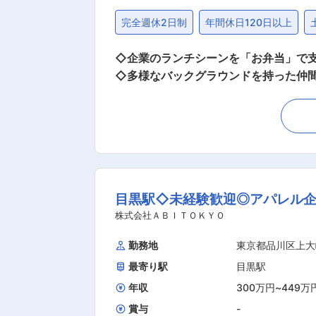
完全週休2日制
年間休日120日以上
◇企業のランチシーンを「お弁当」で
◇多様なバックグラウンドを持った仲間が多く未経験でも歓迎です！ ■業務概
気弁当ブランドを掲載し、企業のラン
ステークホルダーとやりとりをし、お
担当が行います ■業務詳細 ・ECサイトでの受注対応および電話注文の対応 ・各ステークホルダー（注文者、弁当製造会社、配送会社）との
調整および交渉 ■組織体制 部長1名、次長1名、サブマネージャー3名、一般社員2名、アルバイトスタッフ数名 ■ポジションの魅力 ◎注文
者、弁当製造会社、配送会社など複数
にわたるコミュニケーションを含みま
目黒駅◇未経験歓迎◎アパレル企
す。これまでの経験を活かし、コミュ
にもチャレンジできる機会もございます。 ■キャリアパス 入社後（1年〜3年）のキャリアパス例※本人の適性や意向を考慮します
株式会社ＡＢＩＴＯＫＹＯ
般社員→サブマネージャー （2）一般社員→他部署へ異
勤務地
東京都品川区上大
カー）と消費者をつなぐ、オフライン（
最寄り駅
目黒駅
績のあるオフィスの空きスペースを活用
る日本最大級のお弁当デリバリーECサ
年収
300万円
~
449万
賞与
-