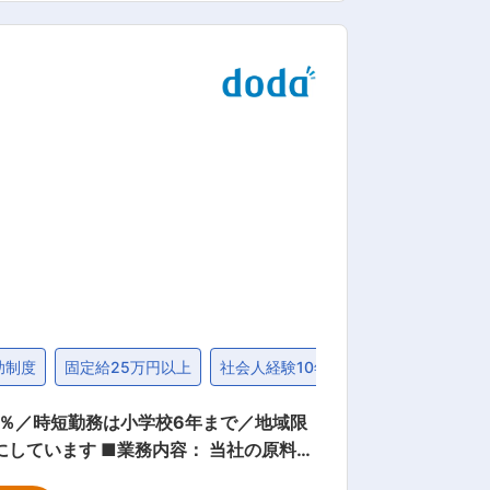
くりを行っていただきます。入社後はま
ー候補としてグループをマネジメントい
、ランニングタイプでこれらを解決しま
知識を基にお客様をサポートしていま
膜構造建築物においては、世界シェアト
タジアム（天井）、味の素スタジアム（天
助制度
固定給25万円以上
社会人経験10年以上歓迎
英語を活
7％／時短勤務は小学校6年まで／地域限
： 当社の原料購