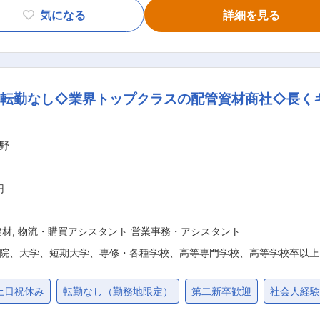
、需給管理、調達先開拓 ◇資源投資検討、投資先の管理 ■配属先： 購買部門
気になる
詳細を見る
第１原料部ないし第２原料部）への配属となります。 ■選べるキャリア制度： ・グ
ナル総合職（エリア内での転勤に限定） ※どちらの選択肢でも
理由に仕事の選択肢を狭めることなく、安心し
えています。 ◇子育てとの両立 男性育休取得率 97％、時短
）転勤なし◇業界トップクラスの配管資材商社◇長く
浜）、妊娠・出産時の三者面談による両立支援 等 ◇長く働
野
円
建材
,
物流・購買アシスタント 営業事務・アシスタント
院、大学、短期大学、専修・各種学校、高等専門学校、高等学校卒以上
土日祝休み
転勤なし（勤務地限定）
第二新卒歓迎
社会人経験