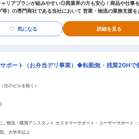
キャリアプランが組みやすい◎異業界の方も安心！商品や仕事
業務及び請求業務（営業経理の一部） ※対応件数：1日平均30
気になる
詳細を見る
ーションに抵抗がない方を歓迎 ※使用ツール：SAP ■研修制度 入社後は専任の先
ムが会社で設計されており、6ヶ月かけて仕事を覚えられます。
について学べます。 ※異業種から転職したメンバーが、ＯＪＴ研
サポート（お弁当デリ事業）◆転勤無・残業20Hで
案件増加を背景に業績は好調。「空港」や「商業複合施設」な
2倍。売上高が約1.7倍の勢いのある企業 ◎取扱アイテム数65万
（次のビルを除く）
ージを大切に。年に1度の配属・転勤の希望や会社への要望など提出可 変更
円
こ
,
物流・購買アシスタント カスタマーサポート・ユーザーサポート・
院、大学卒以上