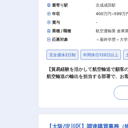
最寄り駅
京成成田駅
年収
400万円
~
599万
賞与
-
業種 / 職種
航空運輸業 倉庫
応募対象
＜最終学歴＞大学
完全週休2日制
年間休日120日以上
【貿易経験を活かして航空輸送で顧客の
航空輸送の輸出を担当する部署で、お客様からの
の輸送依頼の対応 ・社内外・国内外の関係業者と調整・連携して発送手配 
マネジメントや、国際輸送を円滑に実施
顧客を担当いただき輸出手配業務を中
合もあります。 ■配属先情報 課長1名、担当課長1名、メンバ−13名の計15名の組織です。 ■キャリアパス 入社後しばらくはお客様対応や他部
門との調整を主体的に遂行いただきなが
なっていただくことを期待します。 
【大阪/淀川区】調達購買事務（
■当社について ・当社は「三菱倉庫株