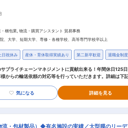
円
業・梱包業
,
物流・購買アシスタント 貿易事務
院、大学、短期大学、専修・各種学校、高等専門学校卒以上
土日祝休み
産休・育休取得実績あり
第二新卒歓迎
退職金制
サプライチェーンマネジメントに貢献出来る！年間休日125日
輸送依頼の対応等を行っていただきます。詳細は下記になります。 ■業務
■業務のポイント ・航空輸送を通じて、お客様のサプライチェーン
することがミッションです。 ・入社時は2〜3社程度の顧客
気になる
詳細を見る
心に積極的に社内外調整対応をいただきます。 ・ご経験次第で
ら、将来的には、若手社員への指導（OJT社員・メンター）
ご本人のキャリア希望も鑑みて、将来的には顧客開拓部門、海外
物流・包材製品）◆有名施設の実績／大型膜のリーデ
式会社」の航空貨物部門として、1971年に設立された会社です