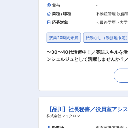
賞与
-
業種 / 職種
不動産管理 設備
応募対象
＜最終学歴＞大学
残業20時間未満
転勤なし（勤務地限定
〜30〜40代活躍中！／英語スキルを活かした
ンシェルジュとして活躍しませんか？／ 
日に確定するため、突発的な業務はありませ
不動産パートナーズ株式会社が管理す
比寿を中心とした都内のマンションです。
（１）各種コンシェルジュサービス業務
ビス ・コピー・FAXサービス ・シ
紹介 ・配達物代行受取 （２）受付等の業務 ・外来者の応接、居住者の応対、電話の接受 ・共用部分の鍵の管理および貸出 ・各種使用申込の
【品川】社長秘書／役員室アシ
受理および報告 ・管理用備品の管理 ・利
ポート業務 ・部屋内での機器不具合等の一
株式会社マイクロン
年ごとの契約更新ですが、10月1日が更
勤務地
東京都港区港南（