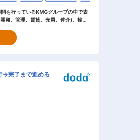
開を行っているKMGグループの中で表
KMGグループの中枢会社です。 ■仕事
運営、企画室等への配属となります。 ■
ど為の基礎データの整理 ・部員の労務管
環境： ・年間休日123日。土日祝休みで
しっかりと報酬として評価される仕組み
行→完了まで進める
成に注力しています。(各人のスキルによ
術者もおり、社内で技術面のサポートも
入販売業務を目的に建隆貿易株式会社を設
ープを形成しました。各企業がもつ豊富な
スを展開しています。 変更の範囲：会社の定める業務