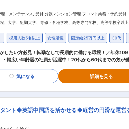
管理・メンテナンス
,
受付 分譲マンション管理 フロント業務・予約受付
院、大学、短期大学、専修・各種学校、高等専門学校、高等学校卒以上
）
採用人数5名以上
女性活躍
固定給25万円以上
30代
い方必見！転勤なしで長期的に働ける環境！／年休109日、残業少なめ〜
・幅広い年齢層の社員が活躍中！20代から60代までの方が働
ん。希望休も調整可能です。 ・無期雇用制度があり、長期的に働ける職
る高級マンションで、コンシェルジュ業務を担当していただき
気になる
詳細を見る
将来的には、新規物件の常駐リーダーとしての業務もお任せする可能性
 ・宅急便発送取次 ・備品貸出サービス ・クリーニング取次 
ョップサービス（粗大ゴミ券等販売） ・共用施設予約代行受付 
スタント◆英語中国語を活かせる◆経営の円滑な運営
害関係人に対する管理規約等の閲覧対応 ・緊急又は非常時における連絡
次確認およびお問合せ先紹介・取次 ・電球交換等の部屋内での簡易的な
新日となります。勤務開始から1年以上経過した10月1日以降は
次のビルを除く）