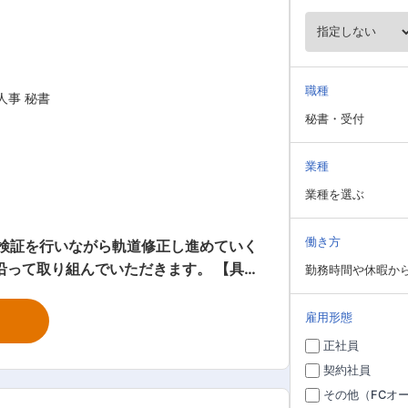
職種
人事 秘書
秘書・受付
業種
業種を選ぶ
働き方
説検証を行いながら軌道修正し進めていく
における臨機応変な対応力
て取り組んでいただきます。 【具体
勤務時間や休暇か
配、調整 ■その他社長や役員のサポート
雇用形態
く指示・指導することはありませんの
正社員
りますが、受け身にならずセルフスタータ
契約社員
や指示に沿って取り組んでいただけま
その他（FCオ
が大半を占めます。 秘書業務は隙間時間