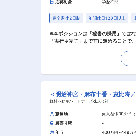
応募対象
学歴不問
完全週休2日制
年間休日120日以上
※本ポジションは「秘書の採用」ではなく、“PM候補を秘書とし
「実行→完了」まで前に進めることで、経営のスピード
落とし込み、会社の意思決定スピードを上げる中核人材を目指せます。 【業
（会議／会食／アポイント） ・社長の
内外コミュニケーションサポート ・書
急時の迅速対応、その他付随業務 2、将来（PM領域） ・KPI／OKRの可視化（整理・運用・更新） ・会議設計（論点設定、ゴール設計、アジ
ェンダ整理） ・アクション管理（期限
終的に全体を回す状態へ 【入社後の流れ・育成（3ヶ月設計）】 ・1ヶ月目（理解）：議事録作成、タスク整理、社長の思考パターン理解 ・2
＜明治神宮・麻布十番・恵比寿／
ヶ月目（補助）：KPI整理補助、会議
ー また会議アサインは以下の段階で引き上げます。 STEP1：社長直下の小会議（思考理解・議事録精度UP） STEP2：経営会議に補助参加
野村不動産パートナーズ株式会社
（議事録・タスク整理） STEP3：経
勤務地
東京都港区芝浦（
変更の範囲：会社の定める業務
最寄り駅
-
年収
400万円
~
449万