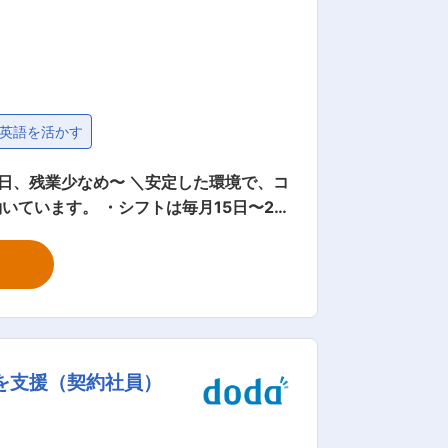
英語を活かす
 ＼安定した環境で、コ
いています。 ・シフトは毎月15日〜20
場です。 ■職務概要 野村
ます。勤務先は明治神宮、麻布十番、恵
があります。 ■職務詳細：
・タクシー手配サービス ・ポーターサー
・荷物一時お預かりサービス ・各種業者
を支援（契約社員）
及び対応 （３）専有部サ
サポート業務 ■雇用形態 1
無期契約社員への転換が可能です。 ■