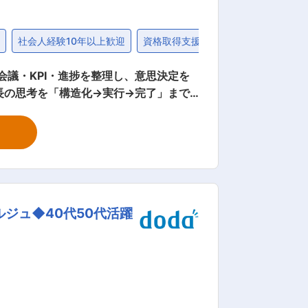
問
社会人経験10年以上歓迎
資格取得支援制度
固定給25万円
ホテル・移動手段） ・来客対応および社
、タスク管理、関係者との連絡調整 ・緊
る仕組み化） ・経営会議運営の一部〜最
ジュ◆40代50代活躍
運営、進捗管理の一部担当、タスクフォロ
の進捗管理担当（KPI・アクション管理）