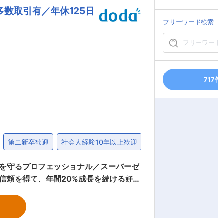
数取引有／年休125日
さが魅力です。 ワードやエクセル、パ
。 イラストレーターやフォトショップ
フリーワード検索
でいただけます。 秘書業務専属だとハ
ンです。 特別に必須としているスキル
験でもご挑戦いただけます。 同社
717
ッショナルとして、古き良き町並みを今
フィスビルや店舗を開発し、 一棟で販売
開発力・デザイン力によって、供給拡大
業基盤を整えています 不動産に
第二新卒歓迎
社会人経験10年以上歓迎
退職金制度
30代
マンションやスマートホームの開発、クラ
管理を目指しています。
全を守るプロフェッショナル／スーパーゼ
ノベーションを起こすやりがいと共に、
ビューを含めた会社紹介動画をぜひご覧