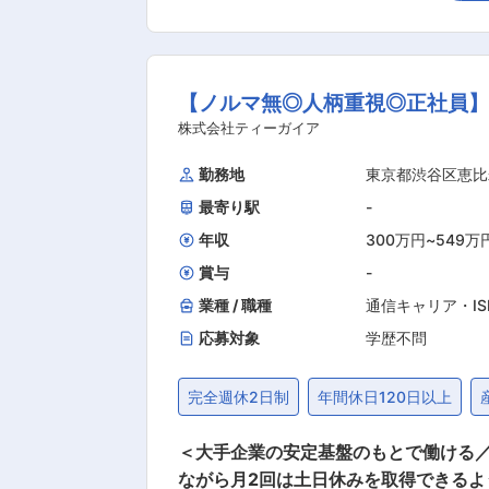
らには顧客対応（受発注等）まで対応い
携し、組織を円滑に回す原動力となることで、「
表サポート 代表依頼の資料作成・調査
【ノルマ無◎人柄重視◎正社員
泊施設の企画、予約サイトの対応など 
拠点設立などの際の対応 ・顧客対応・社内調
株式会社ティーガイア
「誰かのために」働ける方(誠実さ)＞
勤務地
東京都渋谷区恵比
に寄り添える方(共感・受容力)＞ 多
最寄り駅
-
方 ＜変革を推進する当事者(挑戦心・
信頼関係構築・周囲を巻き込める方(協
年収
300万円
~
549万
る方 変更の範囲：会社の定める業務
賞与
-
業種 / 職種
通信キャリア・I
応募対象
学歴不問
完全週休2日制
年間休日120日以上
＜大手企業の安定基盤のもとで働ける／
ながら月2回は土日休みを取得できるよう取り