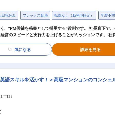
土日祝休み
フレックス勤務
転勤なし（勤務地限定）
学歴不
て採用する”役割です。 社長直下で、会議・KPI・進捗を整理し、意思決定を
と実行力を上げることがミッションです。 社長の思考を「構造化→実行→完了」まで
務内容】 1、初期（秘書領域）・社長のスケジュール管理・調整
メール・電話対応／一次対応 ・会議調整、出張手配（航空券・
気になる
詳細を見る
類作成（プレゼン資料補助、議事録、レポート等） ・リサーチ
・責任者・粒度の明確化） ・進捗管理／未完了の詰め（やり切
英語スキルを活かす！＞高級マンションのコンシェル
論点整理、簡易的な進捗管理 ・3ヶ月目（実行）：小規模会議
営会議の一部担当（アジェンダ／進捗整理） STEP4：経営会議
１丁目）
円