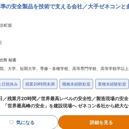
準の安全製品を技術で支える会社／大手ゼネコンと多
総務関係における落ち着いたルーティンワークとのバランスの良
での勤務経験（職種不問）
いた資料作成など黙々と取り組んでいただく業務も多数あります
のご経験（職種不問）または知識
なります。 ご入社後は現任の者より引継ぎを受けていただきます。 代表
京町堀
共有し、確認事項を整理しながら進めますので安心して取り組ん
業だけでは物足りない、といった方にはマッチしやすいポジショ
、探求心、成長意欲のある方
話し方とバックオフィス業務の処理能力がある方であれば、 未経
円
く、自ら課題をみつけ改善に向けて主体的に行動できる方
運用を行う不動産デベロッパーです。 私たちは不動産プロフェ
あり、相手の立場に立って物事を考えられる方
、社会に必要とされる未来を創っています。 投資用マンション開発を主な事業とし、京
総務 秘書
を続けてきました。 単身者向けの賃貸マンションを中心にオ
に対して常に課題意識を持ち、メンバーと協力して仕事を進めてきた方
院、大学、短期大学、専修・各種学校、高等専門学校、高等学校卒以上
益運用を請け負っています。 他社との差別化を図れる企画力・
ャレンジできることをポジティブに捉え、また感じられる方
での安定的な収益によって、今後の景気のブレに対しても耐えうる企
土日祝休み
残業20時間未満
職種未経験歓迎
業種未経験歓迎
駆使して資産を形成さらなる不動産の可能性を見出し、 IoT
構築など不動産テクノロジーに注力した、 資産形成・構築・
2日／残業月20時間／世界最高レベルの安全性／製造現場の安
機材ではなく、現場で働く人々の「命」を守る安心。業界にイ
と、仕事も私生活も妥協なく輝ける企業です。 ※社員インタ
気になる
詳細を見る
宿泊事業、不動産関連さ