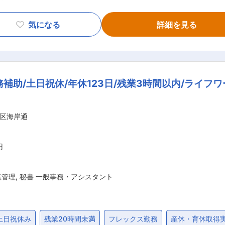
ス・商品案内などをお任せします。 ＜具体的には＞ ◎お客さまの受付対応 ◎サー
ートフォン・タブレット及び充電器などの周辺機器の販売 ◎各
気になる
詳細を見る
新人研修やフォローアップ研修、店舗内でのOJT研修のほ
後1カ月間で基礎知識などを身につけていたただきます。経験ゼ
実際に接客を経験しながら、業務の流れを学んでいきます。 ■ポイント： ☆地域
は多くて1日100名ほど。みんなで分担しながら対応を進めて
補助/土日祝休/年休123日/残業3時間以内/ライフ
え、地域によってさまざまな相談がきます。基本的な操作方法か
社歴・年齢を問わず実力に応じて正当な評価で昇格
した社員も！昇給もしっかりあるので、頑張ったぶんだけ、給与に
区海岸通
設計手当（前払退職金） ※プロスタッフ職のみ ・通勤手当（当
当社規定あり。会社指示による転勤者には支給 ■働きやすさ： ・6年連続で『健康経
んプラス』『子育てサポート企業』『不妊治療と仕事の両立サ
円
マーク『えるぼし』の3段階目（最高位）の認定 変更の範囲：会社の定める業務
産管理
,
秘書 一般事務・アシスタント
土日祝休み
残業20時間未満
フレックス勤務
産休・育休取得