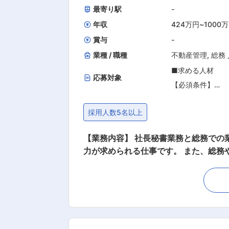
最寄り駅
-
年収
424万円
~
1000
賞与
-
業種 / 職種
不動産管理
,
総務
■求める人材
応募対象
【必須条件】
■PCを常用する
採用人数5名以上
■言語化能力、文
■書類管理作業に
【業務内容】 社長秘書業務と総務での
■出張手配、スケ
力が求められる仕事です。 また、総務や
■一般常識や基礎
的な業務内容】 ■社外社内との日程調
業務および庶務業務 ■経費精算などの事務処理、資料作成、社長室備品購
【歓迎条件】
となるため、無駄を削いだ端的な話し方
■秘書業務経験
で、 自分で仮説検証を行いながら軌道
■営業経験
ーであることが欠かせません。 その他
す。 社長外出時にはドライバー兼アシ
■秘書検定二級以