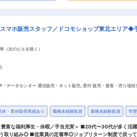
ただきます。 組織運営に関わる幅広い実務を行い、柔軟かつ
経営の効率化」と「組織力の強化」に貢献するミッションです。 ■具体的には
、銀行対応、各種スケジュール調整を行い、実務面から経営を支
】スマホ販売スタッフ／ドコモショップ東北エリア◆
・経理 リース契約や満了時の対応、各社への支払い業務 ・不
整 電話・メールによる受発注対応や資料作成、社内各部署との調整業務 ■
 自らの仕事が「世の中のため、人のため」になり、喜ばれるこ
寿（次のビルを除く）
様な課題や人の想いに深く共感し、全てを受け止め、最適なソリ
行動力)＞ 高い目標達成意欲を持ち、自ら考え、他者への積極的
調性・巻き込み力)＞ 周囲と強固な信頼関係を築き、共感を呼
円
SP・データセンター 通信販売・ネット販売
,
受付 販売・接客・売り場担
産休・育休取得実績あり
職種未経験歓迎
業種未経験歓迎
学
豊富な福利厚生・休暇／手当充実＞ ■20代〜30代が多く活躍
組み◎ ■従業員の定着率◎ジョブリターン制度で戻ってこられる方多数。