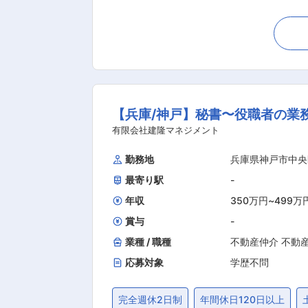
れたお客様の受付対応、携帯電話やスマートフォンのサービ
ビス・商品のご案内 ◎携帯電話・スマ
契約など） ◎店内イベント(スマホ教室など)の企画・実施 など ■入社後の流れ： 
か、OJT研修をご用意。 まずは入社
てデビューが可能。 研修終了後は、先輩と一緒に
サービスをご提供 来店されるお客さま
【兵庫/神戸】秘書〜役職者の業務
ん。 最近ではご高齢のお客さまも増
ごごとに対して、丁寧でわかりやすい説明を行いましょう。 ☆早期キャリアアップも可能 
有限会社建隆マネジメント
ができます。最短1年半で副店長へ就任
勤務地
兵庫県神戸市中央
与にプラスしてもらえる手当： ・将来
最寄り駅
-
信費手当 ・ショップ役職手当 ・借り上げ社宅制度 ※
優良法人』に認定 ・『プラチナくるみ
年収
350万円
~
499万
賞与
-
業種 / 職種
不動産仲介 不動
応募対象
学歴不問
完全週休2日制
年間休日120日以上