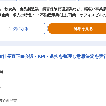
業・飲食業・食品製造業・損害保険代理店業など、幅広い事業展
品製造業、損害保険代理店業等、 幅広い事業展開を行っている
いが出来る方を募集します。貿易業、不動産業、温浴宿泊施設
気になる
詳細を見る
進行管理 ・会議資料や議事録の作成 ・業績分析や営業対策な
報： ・不動産部：24名 内、管理・営業チーム：13名 ■働く
。有給消化しにくい風土等もなし。 ・色んな事を経験させる社風。入社後のキャリ
己申告制。業務改善等会社にとってプラスのことをする方には、
■社長直下■会議・KPI・進捗を整理し意思決定を実
の多能工化を目指しており、営業と管理の両面を担える人材の育
ります。)また、同一フロアには建築士や施工管理技士などの技
ト(KMG)グループについて： ・1953年、台湾バナナの輸
川
業拡大を経て、1998年に建隆マネジメント (KMG) グル
事業リソースを応用しながら、時代のニーズに対応したサービ
円
業企画 秘書