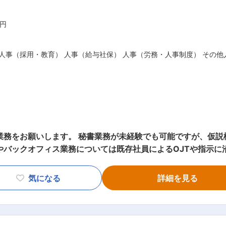
万円
 人事（採用・教育） 人事（給与社保） 人事（労務・人事制度） その他
オフィスワーカーとしての就労経験が3年以上または同等の処理能力
章作成能力
おいてミスや不備を出さない細やかさ
業務をお願いします。 秘書業務が未経験でも可能ですが、仮
ジュール管理などで起きるトラブルや複数の決裁権者を巻き込むタスク
バックオフィス業務については既存社員によるOJTや指示に沿っ
知識（祭事・御礼状・贈答品・冠婚葬祭などのマナー）
整、来客対応、役員会セッティング ■役員出張に関する各種手
入 【担当者コメント】 代表取締役や役員など経営陣との会話が中心
気になる
詳細を見る
が求められます。 代表との直接のやり取りにおいては、細か
修正し進めていく力が必須です。 もちろんサポート体制はあ
本社総務やバックオフィス業務については既存社員によるOJT
スタントの者がおりますので、基本的に同行はせず、内勤業務
上