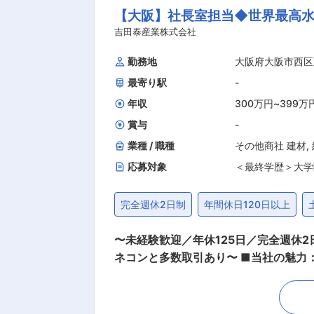
【大阪】社長室担当◆世界最高水
に対応するものが多いため、社内での
■ベンチャー企業
ワーポイントなどオフィスソフトを用
吉田泰産業株式会社
■不動産業界で
を使える場合は、インスタなどSNS用の画像制作もお願いすることに
勤務地
大阪府大阪市西区
からのタスクは所属部署のリーダーと
【求める人物像】
最寄り駅
-
ードルが高いと感じるが単純な事務作
■向上心、好奇心
はありませんので、明るくはきはきした
年収
300万円
~
399万
■現状維持ではな
は、京都を中心とした不動産の開発・
賞与
-
■バランス感覚が
もなお残す「京都」を中心に 開発・販売・管理を行い
業種 / 職種
その他商社 建材
,
都・大阪エリアにおいてドミナント展開
■自分（自部門）
応募対象
＜最終学歴＞大学
すると同時に資産仮会社としてその収
■新しい領域にチ
を行い将来収益を確保。 賃貸業や管理業
完全週休2日制
年間休日120日以上
新たな可能性を見出し、テクノロジーを
高校
ウドファンディングプラットフォームの
〜未経験歓迎／年休125日／完全週休
ネコンと多数取引あり〜 ■当社の魅力： 「世界最高峰の安全」を建設現場へ ゼネコン各社から絶大な信頼を得て、年間20%成長を続ける好調
企業です。吉田泰産業が提供するのは
社員と家族の幸せを最優先する文化のも
ください。https://youtu.be/tUjmYNRsX4k ■職務内容： 社長室にて、代表取締役のサポート業務を中心に、銀行、