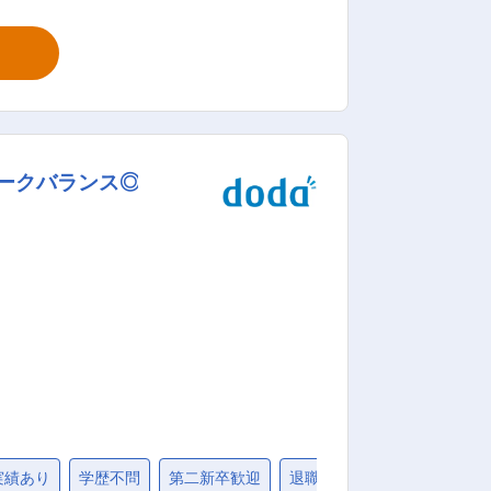
種手続き対応（機種変更/乗り換え/新規
ロの方もイチから学べる環境なので安心し
に密着した
いくので、一人で抱え込む心配はありませ
ワークバランス◎
ら人気アプリの使い方、使用中のお困り
きちんと還元される環境です。 ■給
社規定による） ・時間外勤務手当 ・通
営
ポート企業』として認定 ・女性活躍推進
実績あり
学歴不問
第二新卒歓迎
退職金制度
固定給25万