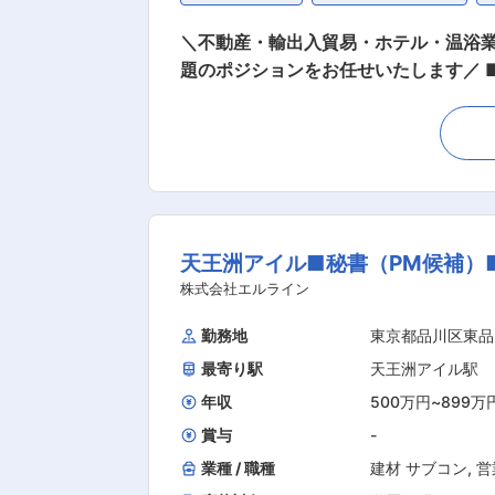
＼不動産・輸出入貿易・ホテル・温浴
題のポジションをお任せいたします／ ■企業・求人の特色： ・不動産事業(主に商業・オフィスビルの開発、管理、賃貸、売買、仲介)、輸出
入貿易業、ホテル・温浴業、飲食業、食
の内容： ・役職者の業務全般のお手伝
具体的には： ・スケジュールや案件の
理等の補助 ・庶務業務全般 ■配属先情
残業もほとんどなし。 ・年末年始など長期休暇もあります
アチェンジの可能性も。 ・賞与は自
天王洲アイル■秘書（PM候補）
です。 ■当社方針： ・当社では社員
り業務量は適正になるよう調整してお
株式会社エルライン
受けられる環境です。 ■建隆マネジメン
勤務地
東京都品川区東品
立。以後、海上輸送業、不動産業等への事
最寄り駅
天王洲アイル駅
年収
500万円
~
899万
賞与
-
業種 / 職種
建材 サブコン
,
営