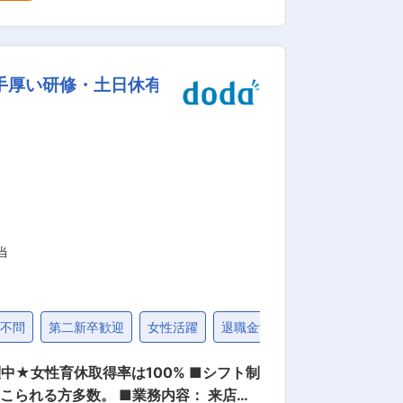
主体的に完遂します。 代表や各部署と連
： ・経営・代
えます。 ・宿泊事業 当社が運営する宿
手厚い研修・土日休有
動産関連 現拠点の管理、その他移転や新
求める人物像： ＜
とに真のやりがいを感じられる方 ＜想い
ューションへと導ける受容力をお持ちの
な貢献と行動力で変革を推進できる方 ＜
ぶビジョンを示してメンバーを巻き込め
当
歴不問
第二新卒歓迎
女性活躍
退職金制度
社宅・家賃補助
中★女性育休取得率は100% ■シフト制
 ■業務内容： 来店さ