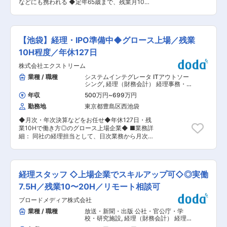
などにも携われる ◆定年65歳まで、残業月10〜
ら、将来的には業務改善や仕組みづくりにも携わ
20時間、フレックス制度有で長く働きやすい環境
っていただける方を募集します。 ■キャリアパ
◎ ■職務内容： まずは日次決算からお任せし、将
ス： 入社後は、入金消込業務を中心とした基礎業
来的には経理業務全般をお任せします。 ■具体的
務から担当していただきます。 業務に慣れてきた
な仕事内容： ・freeeを使用した日次経理（仕
後は、売掛金管理や請求・訂正対応、未入金管理
【池袋】経理・IPO準備中◆グロース上場／残業
訳、入出金管理、経費精算など） ・月次・四半
など、債権管理業務全般へと業務範囲を広げてい
期・年次決算（勘定科目内訳、残高確認、開示資
10H程度／年休127日
ただく想定です。 将来的には、業務改善提案や後
料作成補助） ・監査法人対応、税理士との連携
輩指導なども担い、債権管理課の中核メンバーと
株式会社エクストリーム
・有価証券報告書・決算短信などの開示書類作成
しての活躍を期待しています。 ■働き方につい
サポート ■入社後半年〜1年について： ・入社直
業種 / 職種
システムインテグレータ ITアウトソー
て： シフト制ではございますが、チームで有給休
後は各部門長との1対1の研修があり、各部門の理
シング
,
経理（財務会計） 経理事務・
暇をうまく利用し、基本的には土日祝日休みで業
解を深めます ・社長が開催する任意参加の勉強会
財務アシスタント
務を調整しています。有給休暇付与までの入社後
年収
500万円
~
699万円
が月に一度あり、教育に関する知見や業界の理解
半年間も、1日の所定労働時間を調整しお休みに
勤務地
東京都豊島区西池袋
を深めることができます ・業務についてはOJTが
する等、柔軟に対応しています。 ■組織構成：
ございますので、ご安心ください。 ■組織構成：
男性4名・女性15名の計19名の組織です（平均40
◆月次・年次決算などをお任せ◆年休127日・残
経理部門 ・従業員数：2名（課長1名、課員1名）
歳） ■当社の強み： 当社の強みは、セールスド
業10Hで働き方◎のグロース上場企業◆ ■業務詳
・男女構成：1:1 ・平均年齢：55歳 ■当社につい
ライバーRが収集したお客さまの課題に対し、業
細： 同社の経理担当として、日次業務から月次・
て： 短時間で効率的に学べる映像授業サービスを
種、業態、規模を問わない柔軟なコンサルティン
年次業務まで幅広くご対応いただきます。 ＜具体
展開しており、教育現場のDX（デジタルトラン
グ物流設計、そして実行力です。需要の途絶えな
的には＞ ・定常業務：支払、請求、債権債務管
スフォーメーション）を支援しています。 社内は
い企業物流を専門とし、中長期的な成長を見据え
理、資金管理、月次決算、社内部署・外部との調
部門間の垣根がなく、風通しの良い職場環境が特
た輸送ネットワークの維持・向上施策を行いつ
整及び対応等 ・決算実務全般：決算会計処理、会
徴。テレワークやフレックス制度を導入し、 子育
経理スタッフ ◇上場企業でスキルアップ可◇◎実働
つ、適正な人員配置や生産性向上の取り組みを行
社法関連書類作成、連結報告、税金計算、申告・
て世代にも配慮した柔軟な働き方を推進していま
うことで、企業の成長を支える存在であり続けま
納税等 ■POINT 【ワークライフ充実】年休127
7.5H／残業10〜20H／リモート相談可
す。 変更の範囲：会社の定める業務
す。 変更の範囲：会社の定める業務
日、残業僅か10時間程度。そんな同社で、あなた
ブロードメディア株式会社
のライフスタイルを支えます。 【キャリアアッ
プ】日次業務から年次決算まで、経理業務の幅広
業種 / 職種
放送・新聞・出版 公社・官公庁・学
い範囲を経験できます。スキルアップを目指しま
校・研究施設
,
経理（財務会計） 経理
せんか。 【語学を活かす】同社はベトナムに支社
事務・財務アシスタント