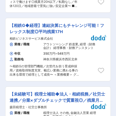
社、海外に拠点を持つ企業のM&Aも積極的に進め
ィスで働けます◎残業月20h以下／転勤なし／年
人間になるべく、一緒に切磋琢磨できる人材を募
ています。 ・M＆Aは、2022年〜2024年で9件、
休120日／地域密着で景気に強い安定企業〜 ■業
集します。 ■キャリアパス はじめは一メンバー
2025年もすでに2社が加わっており、スピード感
務内容： 建築現場で使われる資材を販売する当社
としてご入社いただき、将来的にはプレイングマ
のある環境でM&Aやブランド成長支援に携れま
にて、経理事務をお任せします。入社後は会社に
ネージャーとして経理財務部をまとめ、数年後に
す。 ・黒字経営が安定した投資ラウンドであるシ
ついて覚えるために一般事務全般を担当いただ
は幹部として組織の中心で活躍いただきたいで
リーズCにおいて総額76.4億円の調達を完了して
き、徐々に経理事務の業務を担当いただきます。
す。その先は取締役として会社経営に携わってい
【相鉄G◆経理】連結決算にもチャレンジ可能！フ
います。日本一有名なVCのジャフコ社も投資を
＜経理事務 業務詳細＞ ・入金管理 ・支払い入
ただく事も想定しています。当社は研修制度が充
しており、確実に安定成長が見込める企業として
力業務 ・手形帳の記載 ・相殺処理 ・出納長の管
レックス制度◎平均残業17H
実しており、マネジメントスキルを学べる機会な
認識されています。 変更の範囲：会社の定める業
理 ・税理士に提出する資料の作成 ＜一般事務
ど、階層別に多数用意しております。 ■組織構成
務
相鉄ビジネスサービス株式会社
業務詳細＞ ・受発注業務（仕入れ先へ見積依頼、
部長、部長代理、係長、派遣社員、パート社員の
発注／PCによる資料作成、販売管理システムへ
業種 / 職種
アウトソーシング 鉄道業
,
経理（財務
5名※ベテラン社員が多いため、しっかり業務を習
の入力業務） ・顧客対応（金物店やホームセンタ
会計） 経理事務・財務アシスタント
得できます！ ■事業の特徴 ・事業の柱が複数あ
ーなどの顧客への電話応対等） ■働き方： 残業
り安定性◎婚礼施設の他、保育、療育、フォトス
年収
350万円
~
549万円
月20h以下（定時が17:30で毎日18:30頃までに終
タジオ、カルチャーなど、ライフイベントに沿っ
勤務地
神奈川県横浜市西区北幸
業） ■組織構成： 業務部は8名在籍。（20代：1
た様々なサービスを提供。施設毎に異なるコンセ
名、30代：5名、40代：1名） 経理専任の女性が
プトづくりや地産地消の食材など、当社ならでは
〜相鉄Gの管理部門機能／次世代を担う育成枠採
1名おり、その方のサポートをお願いします。 ■
のこだわりを魅力に多くのお客様から選ばれてい
用／資格取得制度充実、幅広い業務に携わる事の
当社について： 創業約30年のメーカー兼卸業者
ます。 変更の範囲：会社の定める業務
出来る環境で経理として成長〜 ＜業務概要＞ グ
として、建築資材／繊維製品／工業用品等を取り
ループ各社の決算から申告まで経理業務全般を担
扱っています。中国からの輸入貿易を40年前にス
当していただきます。就業環境も非常に良く、成
タートし、中国製土のう袋の輸入を日本に初めて
長を支援する制度も整っており、経理として今後
紹介した企業です。中国に工場をもち、卸売りに
成長していきたいという方には非常にマッチした
加え、製造から販売まで一貫して対応が可能で
【未経験可】税理士補助◆法人・相続税務／社労士
ポジションです。 ■業務詳細： 〜単体決算（月
す。安定した営業提案力で、業界内で高い顧客満
次/四半期）〜 ・仕訳入力、試算表作成、計算書
連携／分業×ダブルチェックで質重視◎／残業月
足度、パートナーシップを築いています。コロナ
類作成、税務申告書作成 ・会計士監査対
禍では、マスクやPCR検査キットなどを輸入／販
20h未満
森田税理士・社労士事務所
応 ・経理システム運用 等 〜会計財務業
売を行い、現在では、建築用副資材で幅広く需要
務〜 ・伝票入力、チェック ・出納（支払、入
業種 / 職種
税理士法人 その他
,
金融法人営業 経理
があるため業績は安定。様々な海外メーカーと直
出金管理、残高管理） ・資金調達・運用・金