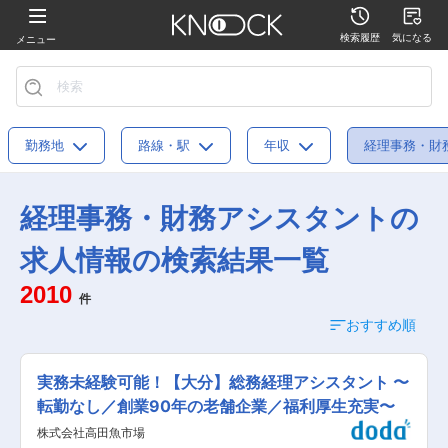
検索履歴
気になる
メニュー
勤務地
路線・駅
年収
経理事務・財
経理事務・財務アシスタントの
求人情報の検索結果一覧
2010
件
おすすめ順
実務未経験可能！【大分】総務経理アシスタント 〜
転勤なし／創業90年の老舗企業／福利厚生充実〜
株式会社高田魚市場