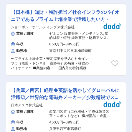
や業務習得段階に準じて、徐々に業務幅を広げて
構、大手重工メーカー、大手電機メーカー、宇宙
をお任せします。 ※将来的な組織運営を見据え、
いただきます。出社ベースの勤務ですが、家庭の
ベンチャーなど パートナー：Ansys、AURIA、
経理部門の中核を担う人材の採用を行います。 ■
事情に合わせた在宅勤務も可能です。 フレックス
【日本橋】知財・特許担当／社会インフラのパイオ
CESIUM、COMSPOC、ROCKET LAB、
職務内容 ◇各種経理業務の担当および検証 ◇月
タイム制を活用しつつ、育児と両立しやすい就業
INTEGRITY ISR など 変更の範囲：会社の定め
次決算 ◇年次決算 ◇会計資料確認 ※ある程度の
ニアであるプライム上場企業で活躍したい方・
環境、充実した福利厚生の下で長期的に活躍いた
る業務
会計・税務の知識を持ち、適切に経理業務を検証
だけます。 【雇用形態について】 契約社員スタ
ショーボンドホールディングス株式会社
できるレベルのご経験が必要です。 ＜決算業務に
ートとなります。会社全体で正社員化を促進して
ついて＞ ◇連結決算あり ◇銀行関連の経理処理
業種 / 職種
ゼネコン 設備管理・メンテナンス
,
知
いますので、年2回の登用試験を経て正社員（地
あり ■使用システム：奉行シリーズ ■経理部門体
的財産・特許 経理事務・財務アシスタ
域限定社員）にチャレンジできます。登用試験の
制：計8名 社員4名、契約社員1名、キャリアスタ
ント
時期によりますが、最短で入社3ヶ月後に正社員
年収
650万円
~
899万円
ッフ1名、派遣社員2名 ■将来的にお任せしたいこ
登用されている方もいます。正社員登用後は、賞
勤務地
東京都中央区日本橋箱崎町
と： 経理部門全体の管理をお任せしたいと考えて
与、退職金、家賃補助など条件面や福利厚生もす
いますが、詳細は選考時にご相談させていただき
べて活用が出来ます。 【中途入社のスタッフも多
〜プライム上場企業・安定需要を見込む社会イン
ます。 ■当社について： ＜安定基盤&地域密着／
数活躍しています！】 成長する会社、成長する事
フラ（橋梁・トンネル・道路等）の補修・補強の
OKBグループIT企業＞ ◇当社は、OKBグループ
業部だからこそ多様性があり、個性を大事にして
パイオニア〜 ■業務内容： ・国内外の特許業務
のIT企業として1980年に設立以来、総合バンキン
います。約60人いるマンションライフ事業本部で
(発明発掘・出願・中間手続き出願戦略立案・・権
グシステムの構築をはじめ、一般企業、地方自治
はほぼ全員が中途入社から活躍しています！ 協力
利管理)・特許調査（先行技術調査・クリアラン
体、学術機関など幅広いお客さまに最適なソリュ
体制や新しい人を温かく受け入れる文化が根付い
ス・他社特許分析） ・IPランドスケープの実践
ーションを提供しています。 ◇自社開発「多種多
ているので、どんな方でもすぐに溶け込んでいた
・自社特許の活用（ライセンス契約・交渉など）
様な業務パッケージ：PRISMシリーズ」や「お客
【兵庫／西宮】経理◆英語を活かしてグローバルに
だけるはずです。 変更の範囲：会社の定める業務
・事業部門、研究開発部門の特許レビュー ・社内
さまの集金業務を代行する自動会計サービス」
における知財教育などの啓発活動 ■本ポジション
活躍◎／世界的な電磁弁メーカー／少数精鋭でスキ
「万全なデータセンターによるハウジング・クラ
に魅力 ・事業で使用される技術を中心に知財活動
ウドサービス」などが主力商品。銀行以外の企業
ルアップ
日本アスコ株式会社
を行っており、出願した特許が現場で活用される
に対してもビジネスを展開しています。 ◇完全週
ケースも多く、事業への貢献を実感できる ・出願
業種 / 職種
産業用装置（工作機械・半導体製造装
休2日制、年間休日120日＋最大10日間の連続休
だけでなく、権利の保護・活用・交渉まで一気通
置・ロボットなど） 機械部品・金型
,
暇＝130日以上 ONとOFFのバランスがよく、仕
貫で取り組める ・少数精鋭のため、早い段階から
経理（財務会計） 経理事務・財務アシ
事もプライベートも両立できるワークライフバラ
年収
450万円
~
699万円
スタント
主体的に案件を担当できる ・無理のない業務配分
ンスの整った職場です。 変更の範囲：会社の定め
勤務地
兵庫県西宮市高畑町
と効率的な働き方を重視しており、落ち着いた環
る業務