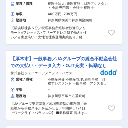
みに積極的に取り組んでいます。 ・勤務地：池尻
業種 / 職種
税理士法人
,
経理事務・財務アシスタン
名で経理業務を行っております。 ■電磁弁とは：
大橋駅から徒歩10秒程度(渋谷から1駅) ・就業時
ト 会計専門職・会計士 税理士
温度調節器や圧力開閉器を組み合わせて使用し、
間：時差出勤制度がある為、プライベートに合わ
冷媒の流入・阻止を自動的に行う制御弁です。信
年収
400万円
~
799万円
せた就業も可能。残業も少なく、18時に終礼を実
号を受けて電磁コイルの電磁力を用いて 自動的に
勤務地
神奈川県横浜市神奈川区栄町
施しメリハリをつけた働き方が可能。（原則毎日
弁の開閉を行う構造になっています。 変更の範
19時半に必ず退社する方針になっています） ・部
囲：会社の定める業務
【横浜駅徒歩５分／税理事務所経験者歓迎◎／リ
署の平均残業時間：5h/月程度※繁閑によって変動
モート×フレックス×フリーアドレス制で働きやす
はございます ・転勤：なし ・有給：試用期間終
い／自由度高い／女性管理職登用実績あり／経験
了時に付与され、1時間からの取得が可能です。
活かして専門性を磨く】 【裁量権大きく専門スキ
年間の平均有給取得日数は7日間です。 ■当社の
ルを磨ける】申告件数は年間300件以上。相談業
特徴・魅力： 市場におけるネミーブランドはある
務も多いので、専門家としての経験と能力を身に
程度認知されており、現在の市場感から受注は取
着けることができます。 【働き方改善×安定キャ
りやすい状況です。 60年以上の歴史があり、顧
【厚木市】一般事務／JAグループの総合不動産会社
リア】フレックス×週1在宅可で生活リズムを整え
客には大手家電メーカーのグループ会社が多く、
ながら、専門職として長期的に働ける環境が魅力
での支払い・データ入力・OJT充実・転勤なし
安定した導入実績があります。 直近も業績が好調
です。（午前在宅⇒午後出社なども可能です◎）
のため、人員増加をしている状況です。 常に新し
株式会社ジェイエーアメニティーハウス
■仕事内容： 税務会計（資産税担当）として、以
い事を考え、時代にあったお客様に必要とされる
下の業務をお任せします。 ・相続税申告を中心と
業種 / 職種
不動産仲介 不動産管理
,
経理事務・財
ビジネスを展開しています。 変更の範囲：会社の
した資産税業務 ・土地等の相続評価業務 ・相続
務アシスタント 一般事務・アシスタン
定める業務
手続き ・申告書作成 ・相続等セミナー開催 ・法
ト
年収
~
人巡回監査、決算、申告業務 ・その他税理士補助
勤務地
神奈川県平塚市八重咲町
業務 ■組織構成： 資産税課は正社員・パート含
めて約20名で構成されております。事務所には各
【JAグループ安定基盤／地域密着型の事務職／未
専門分野のプロフェッショナルが在籍しており、
経験から事務スキルを活かせる／年間休日124日
風通しの良い職場環境が魅力です。 ■社風： 明
でワークライフバランス◎】 ■業務概要 当社は
るくコミュニケーションが活発な職場です。チャ
JAグループの総合不動産会社として、賃貸アパー
ットツールなどもあり、社員同士の会話も多く、
ト・マンションの管理・運営を中心に事業を展開
わからないことは気軽に聞ける風通しのよい環境
しています。厚木市の事務所にて、保証会社やオ