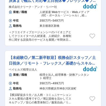
決算まで幅広く対応◆土日祝休◆フレックス◆プラ
果で賞与、昇給に反映しています。将来的にはマ
るため、分からないことはすぐに相談出来ます。
ネージャー等に昇格し、マネジメント業務を行っ
イム上場
株式会社クリーク・アンド・リバー社
※使用ソフト：弥生会計、弥生給与、残業ソフ
ていただきたいと考えています。ご希望に応じて
ト など ※決算業務は税理士のサポートを受けら
業種 / 職種
人材派遣 Webサービス・Webメディア
より高度な業務に関与しスキルを身に着けること
れるため、安心して業務に取り組めます。 ■出向
（EC・ポータル・ソーシャル）
,
経理
ができます。また、M&Aによるグループ拡大など
先情報：株式会社日本シネ・サービス 所在地：東
（財務会計） 経理事務・財務アシスタ
もおこなっており、短期間で多様な経験を積むこ
年収
350万円
~
549万円
ント
京都調布市富士見町4-27-1 事業内容：映画/ＣＭ
とができます。 変更の範囲：会社の定める業務
勤務地
東京都港区新橋
撮影用の電源車と機材車のレンタル 映画/ドラマ
撮影用の照明機材のレンタル ■出向先情報：株式
＜クリエイティブエージェンシーのパイオニアと
会社スリー・エム 所在地：東京都調布市富士見町
してクリエイターの人材派遣、人材紹介、各種制
4-27-1 事業内容：各種ケース（ハードケース、
作に関する請負等のサービスを展開／年間休日
プラダン等）の設計・製作、板金加工、布製品の
125日＞ 当社の財務経理担当として、ご経験やス
製作及び撮影用照明機材のメンテナンス・修理 ■
キルに応じ、下記業務のいずれか、または全部を
組織構成： バックオフィスフロアで働くメンバー
お任せします。 ■業務内容： ◎個別決算業務（月
は現在20名おり、経理チームは10名で全員女
次・四半期・年次） ◎固定資産管理業務 ◎現預金
性、特に40代が中心です。 グループ会社の経理
【未経験◎／第二新卒歓迎】税務会計スタッフ／土
管理業務 ◎開示業務補助 ◎債権債務管理業務補
メンバーが同じフロアに集まっているので、困っ
助、他 ■業務の魅力： ◇現在、グループ会社を
日祝休／リモート・フレックス／基礎からスキルが
た時には助け合える環境です。 家庭を持つ社員も
25社有しており、事業規模が小さい会社の経理業
多く、温かな雰囲気の中、業務を進めています。
身につく
ベイヒルズ税理士法人
務を一部担っています。 ◇日々の経理業務から決
異業界からの転職者も多く、新しく入った方でも
算業務までの幅広い経理業務を経験する事が可能
業種 / 職種
税理士法人
,
経理事務・財務アシスタン
すぐに馴染める環境が整っています。 ■入社後の
であり、経営に直結した業務を実感する事ができ
ト 税理士
流れ： まず基本的な業務に取り組みながら会社と
ます。 ◇そのため、将来的にはグループ会社の幹
グループについて理解を深めていただきます。 そ
年収
350万円
~
499万円
部候補として、財務経理のみならず経営に携われ
の後は、スキルに応じて業務をお任せしていきま
勤務地
神奈川県横浜市神奈川区栄町
るチャンスがあります。 ■組織構成： 配属先と
す。すぐ隣に先輩社員がいるため、分からないこ
なる財務経理部には現在、部長以下12名が所属し
とは気兼ねなく相談しながら少しずつ慣れていっ
【横浜駅徒歩５分／お人柄・コミュニケーション
ています。 （財務経理セクション：9名、営業経
てください。業務マニュアルや顧問税理士のサポ
スキル重視の選考です◎／簿記資格を活かしてス
理セクション：4名） ■当社の特徴： 映像、ゲー
ートもありますので、安心して仕事を進められま
キルアップ／安心の教育体制◎／服装自由／リモ
ム、Web、広告・出版、作家、建築、ファッショ
す。 ■当社・当求人の魅力： ◎家庭やプライベー