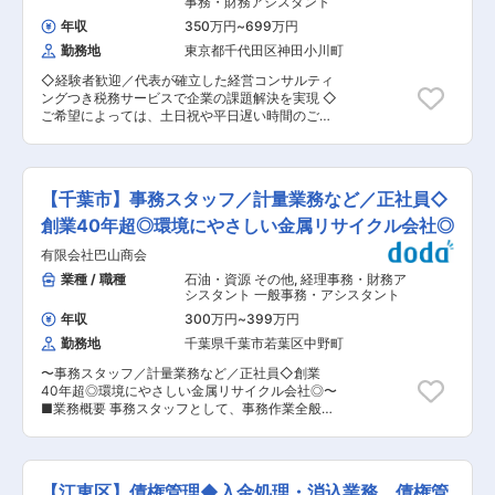
事務・財務アシスタント
接取り引きをしており価格と品質管理において優
融機関対応 〜連結決算業務（グループ全体）〜
位性を誇っています。また、新規事業として熱中
年収
350万円
~
699万円
・連結財務諸表作成 ・税務申告 ・開示資
症対策用食品ゼリー「現場の相棒塩ビタミンゼリ
勤務地
東京都千代田区神田小川町
料作成 等 ■就業環境について： 本社での就業
ー」を製造メーカーの許認可のもと、公式サイト
になり常駐はありません。残業時間は平均17Ｈ程
運営及び公式ストアの販売業務を受注し、事業の
◇経験者歓迎／代表が確立した経営コンサルティ
とワークライフバランスを保って就業可能。 ■求
拡大も図っております。社員同士も仲良く温かい
ングつき税務サービスで企業の課題解決を実現 ◇
人の魅力： ★充実の研修と資格取得制度で成長で
社風で、景気に左右されず腰を据えて働けます。
ご希望によっては、土日祝や平日遅い時間のご面
きる環境 業務知識の取得はOJTがメインですが、
接も柔軟に対応いたします。意欲がある方はぜひ
Webセミナーや社外セミナー等のOFF-JTにより
ご相談ください ■担当業務：税務スタッフとして
経理の知識を身につけていただく事が可能です。
下記の業務を担当します。 ・税務会計…新規設
また資格取得制度も充実しており、取得へ向けた
立、月次会計、決算申告、相続及び承継対策 ・社
費用補助や学習に使用できる休暇制度もございま
【千葉市】事務スタッフ／計量業務など／正社員◇
労士業務…労務及び人事関連業務、助成金申請支
す。 ★グループの幅広い業種を経験 運輸・流
援等 ■業務の特徴：入社後は、ご経験スキルに合
創業40年超◎環境にやさしい金属リサイクル会社◎
通・不動産・ホテル業など様々な業種の経理をは
わせて業務をお任せします。基本的には、まずは
じめとする管理業務が経験できます。 入社後は相
有限会社巴山商会
先輩担当者から5~6社程度の顧客を引き継ぎ、代
鉄グループの事業会社（１社〜２社程度）の経理
表をはじめ周囲のフォロー受けながら対応いただ
業種 / 職種
石油・資源 その他
,
経理事務・財務ア
業務をメインで担当していただきます。 ★経理と
くことを想定しています。 （ご経験次第では、会
シスタント 一般事務・アシスタント
して幅広いキャリア形成が可能 様々なグループの
計ソフトの入力、各種データ作成及び管理等の税
企業の経理を請け負っている為、連結決算や財務
年収
300万円
~
399万円
務補助業務からスタートいただくこともございま
の領域など成長度合いによってチャレンジできる
勤務地
千葉県千葉市若葉区中野町
す。） ■同事務所の強み： （1）質の高さ・・・
フィールドがございます。 年齢・勤続（1年〜4
作業の質を上げるため分業制、チェック制を活用
年程度）に応じて人事評価次第で昇格のチャンス
〜事務スタッフ／計量業務など／正社員◇創業
しています。応用力を上げるため相談業務は複数
があり、試験に合格すれば昇格することができま
40年超◎環境にやさしい金属リサイクル会社◎〜
人員で対応するようにしています。 「分業制・ダ
す。 スタッフ→シニアスタッフ→主任→係長→課
■業務概要 事務スタッフとして、事務作業全般を
ブルチェック体制」等を導入し、基本的に一つ一
長とステップアップしていきます。 変更の範囲：
お願い致します。 メインでお任せしたい計量業務
つの仕事に対してチェックが行われるフローにし
会社の定める業務
は専用システムを使用しており、データを入力す
ているため、ミスの発生を抑制し、業務に安心し
ると自動的に算出できる仕組みになっています。
て取り組みながら、スキルを上げることができま
業務で何らかのシステム（会計、販売管理など）
す。 実力に応じてチェックの程度も変わりますの
【江東区】債権管理◆入金処理・消込業務、債権管