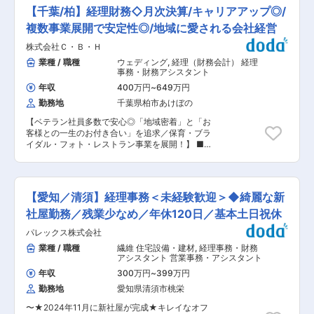
月次決算、年次決算業務 ・税務申告書作成補助業
います。大分県内で一番の規模（売上、生産量）
【千葉/柏】経理財務◇月次決算/キャリアアップ◎/
務 ・経理業務のフロー整備、システムなどの要件
の練り製品製造工場（市場併設）を運営していま
定義 ・プロジェクトやメンバーマネジメント ・
複数事業展開で安定性◎/地域に愛される会社経営
す。社長自らが先頭に立ち自社独自開発してお
その他（経理・財務の業務全般や連結決算） ※作
り、顧客との共同開発により、鱧（ハモ）などの
株式会社Ｃ・Ｂ・Ｈ
業的な業務は一部、派遣社員が対応しています ※
高級食材をふんだんに使った新商品開発と、その
月次業務を対応しつつ、将来的には、管理会計・
業種 / 職種
ウェディング
,
経理（財務会計） 経理
販売も行っています。直営で練り製品を扱ってい
連結決算・監査対応・M&A後の経理PMIなど、ス
事務・財務アシスタント
る珍しい企業です。 ・市場での「競り」にIT導入
キルや希望により幅広くお任せしたいと考えてい
（時短業務効率化推進）、毎週水曜日は社員全員
年収
400万円
~
649万円
ます。 ■組織構成： 経理部門は11名(部長1名・マ
参加の勉強会実施、職場美化の取り組みとして環
勤務地
千葉県柏市あけぼの
ネージャー2名・メンバー4名・派遣社員4名)の体
境整備活動など、全社一丸で働きやすい職場作り
制で、総合商社や化学メーカーなどの大手企業、
に邁進しています。
【ベテラン社員多数で安心◎「地域密着」と「お
IPO準備フェーズのスタートアップなど幅広い経
客様との一生のお付き合い」を追求／保育・ブラ
験を積んだ社員が在籍。※協業が多い主計部には
イダル・フォト・レストラン事業を展開！】 ■業
公認会計士資格を有する方も在籍中。 ■就業環
務内容 経理業務…日常仕訳、月次決算、年次決
境： 週3日程度在宅勤務可能、フレックス制度で
算、経営分析、予実管理、監査法人対応等 財務業
中抜け等も可能です。経理チームは子育てをしな
務…出納、資金管理、資金調達等 ■期待する人材
がら働く社員も多く、スピード感を意識してテン
当社はバックオフィスの効率化を推進していま
ポよく業務を進めています。 ■ポジションの魅
【愛知／清須】経理事務＜未経験歓迎＞◆綺麗な新
す。経理財務部も少数精鋭を目指し、ルーティン
力： ◎ECブランド×M&A×海外という比較的に複
化された月次決算業務をこなすだけの人材は求め
社屋勤務／残業少なめ／年休120日／基本土日祝休
雑な事業モデルのため、経理として幅広い経験が
ていません。 経理部門であれば管理会計でセグメ
積める ◎事業拡大フェーズの中、管理部の体制強
パレックス株式会社
ント情報をまとめ、分析することで経営の意思決
化フェーズに関わりキャリアも急成長させること
定をサポートします。財務部門であれば、資金繰
業種 / 職種
繊維 住宅設備・建材
,
経理事務・財務
ができる ◎フレックス&ハイブリッド型のリモー
りを把握して資金調達などで会社の屋台骨を支え
アシスタント 営業事務・アシスタント
ト勤務で、ライフワークを維持できる ■当社の魅
ます。単なる経理業務の枠を超え、経営幹部とし
力： ・当社は、ポテンシャルを秘めた雑貨等のブ
年収
300万円
~
399万円
て今後の事業展開に関わり、会社の発展に寄与し
ランドをグループに迎え、テクノロジーや戦略を
勤務地
愛知県清須市桃栄
ます。Ｍ＆Ａの案件があれば、対象企業の財務分
駆使して成長を支援する“共創型M&A”事業を展開
析を行い検討するかどうかの判断をします。 物事
しています。またグループ内に海外事業会社が３
〜★2024年11月に新社屋が完成★キレイなオフ
を定量的に判断し、会社のすべてを数字で語れる