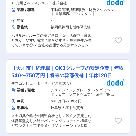
です。 ■当社について 楽天グループ100％出資の
JR九州ビルマネジメント株式会社
しています。勤怠確認 及び 時間外勤務や残業の
新会社として2023年に設立され、戦略立案から
勤怠区分のチェックを行います。 ・台帳管理 ・
業種 / 職種
不動産管理
,
経理事務・財務アシスタン
業務実行、運営、DX支援までを一気通貫で提
経理会議等の資料作成 ※ゼロベースからの作成
ト 営業事務・アシスタント
供。グループのノウハウと全国ネットワークを活
ではなく、ベースとなる資料があります。 ・経費
かし、高品質かつスピーディなソリューションを
年収
~
申請の確認や勤怠入力の促進の声掛け等もお願い
実現。設立間もない組織のため裁量が大きく、自
勤務地
福岡県福岡市博多区吉塚
します。 ※決算や税務対応は顧問の会計事務所へ
由な発想で新たな挑戦が可能な環境が魅力です。
依頼をしていますので、日次仕訳や入力対応など
変更の範囲：会社の定める業務
~JR九州グループの安定基盤／女性活躍中／育児
を行っていただき会計事務所からの確認や質問へ
と両立しやすい環境／働きやすさ・福利厚生が整
の対応などをお任せします。 ■組織構成： 現在
っています◎〜 当社の管理する分譲マンション・
２名が在籍（部門長と一般職）しています。別途
賃貸マンションの管理部門で会計事務業務をサポ
顧問会計士とのやりとりもございます。社内は国
ートいただくメンバーを募集しています。実務経
際色豊かなスタッフが在籍しています。 ゆくゆく
験が少なくても入社後手厚く育成する環境があり
は資金繰り、財務分析など幅広く経理財務の業務
ますので、安心ください。 ■業務内容詳細 分譲
を経験することができます。 ■就業環境： 時差
【大垣市】経理職｜OKBグループの安定企業｜年収
マンションの会計業務全般をお任せします。不動
出勤制度あり、残業はほぼなく年間休日も125日
産業界の経験がなくても簿記3級程度の知識があ
540〜750万円｜将来の幹部候補｜年休120日
と働きやすい環境が整っております。ご志向に合
ればOKです 【具体的には】 ◎支払業務／管理組
わせて財務や労務、経営企画といった業務にも挑
共立コンピューターサービス株式会社
合の支払いを代行業務します。 ・電気代・水道
戦することが可能です。 ■当社について： 当社
代・電話代等は口座引落にて支払 ・修繕費や管理
業種 / 職種
システムインテグレータ ベンダ（ハー
は、航空宇宙防衛関連ソフトウェアの輸出入・販
組合運営費用等スポットや各種保守料等は請求書
ドウェア・ソフトウェア）
,
経理（財務
売・テクニカルサポート及びシステム・アプリケ
確認、支払 ◎請求業務 ・管理費や修繕積立金、駐
会計） 経理事務・財務アシスタント
ーションの開発を通して、産業の発展に寄与して
年収
500万円
~
799万円
車場使用料や各種使用料等を各管理組合員へ請求
います。 世界標準の解析ソフトを、日本のミッシ
勤務地
岐阜県大垣市加賀野
管理を行います ◎会計業務 ・毎月月末締めで月次
ョンに合わせて最適化・提供しており、解析アル
決算報告書（収支報告書・貸借対照表等）を作成
ゴリズムやシステム構築を支援し、宇宙や防衛の
＜大垣共立銀行の関連会社として設立／安定した
し、 年1回年次決算報告書（収支報告書・貸借対
ミッションをコンピュータ上で正確にシミュレー
経営基盤あり／総合バンキングシステムの構築な
照表等に加え、請求書や領収書等 1年分の帳票を
ションし、計画から運用までを支えています。
どワンストップで最適なITソリューションを提供
まとめます ※専用端末を使用して、支払・請求・
【主要顧客】 防衛省、国立研究開発法人宇宙航空
／経理経験を活かして管理職へ挑戦したい方歓迎
会計業務を行っていきます 【働きがい】 ご経験
研究開発機構、国立研究開発法人情報通信研究機
＞ 当社の経理職（幹部候補）として、以下の業務