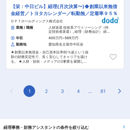
です。 ■入社後の業務について： まずは業務フ
ーナー様への支払い業務、データ入力、各種書類
ローや提携している士業事務所との連携方法を学
【栄：中日ビル】経理(月次決算〜)◆創業以来無借
作成、社員補佐業務など、賃貸管理事業を支える
び、先輩のアシスタント業務を行いながら仕事に
一般事務を担当していただきます。 ■業務詳細
金経営／トヨタカレンダー／転勤無／定着率９５％
慣れていただきます。相談対応も行いますが、初
・保証会社、オーナー様への支払い関連処理（伝
めのうちは上司や先輩がフォローしますので、安
ＤＰＴホールディングス株式会社
票作成、入出金管理、精算業務） ・専用システム
心してステップアップしていただけます。 ■事務
やExcel、Wordを用いた各種データ入力・書類作
業種 / 職種
人材派遣 技術系アウトソーシング（特
所の魅力： 1988年創業。海に近い横浜駅のオフ
成 ・部署内社員の補佐業務、他部署との連携・調
定技術者派遣）
,
経理（財務会計） 経
ィスで、税務・会計・経営支援を通じて中小・中
整 ・業務フローの見直しや効率化の提案、改善活
理事務・財務アシスタント
堅企業の成長と安定経営に貢献しています。 専門
年収
400万円
~
599万円
動への参加 ・その他、会社の定める範囲の事務業
分野のプロフェッショナルが集結し、総合的な支
勤務地
愛知県名古屋市中区栄
務（業務内容変更あり） ■扱うサービス 当社管
援体制を整えています。 変更の範囲：適性に応じ
理物件の入居管理、オーナー様対応、賃貸契約関
て会社の指示する業務への異動を命じることがあ
★創業以来無借金・自己資本比率80％超という抜
連事務など、不動産賃貸管理に付随する一連のサ
ります
群の財務安定性で、長く安心してキャリアを築け
ービスを支えます。 ■組織構成 厚木市の事務所
る。 ★人材・技術・メディアの3事業を展開し、
は約12名体制で、管理職1名・補佐2名、一般社員
売上250％成長の“伸びている企業”で経理として
が中心です。男女比は5:5で、30〜40代が活躍し
幅広い経験を積める。 ★明確な評価制度×若手も
ています。中途入社者も多く馴染みやすい環境で
活躍できる環境で、実力に応じて管理職にも早期
す。 ■業務の魅力 地域に根差し、安定したJAグ
挑戦できる。 ■職務概要 本社の経理として、日
ループの基盤のもと、未経験からでも事務経験を
常業務から月次・年次決算、さらには管理会計へ
積み、生活に密着した賃貸管理を裏側から支える
とステップアップできるポジションです。 会社の
1
2
3
4
...
81
やりがいがあります。正社員登用実績も高く、長
Previous Page
Next
成長スピードに合わせて、経営判断を支える“正
期的なキャリア形成が可能です。 ■教育体制
確で強い数字”をつくる、コアメンバーとして活
OJTを中心とした実務研修があり、先輩社員が丁
躍します。 ■具体的な仕事内容 ・仕訳・データ
寧にフォローします。資格取得支援制度や研修支
入力／試算表作成 ・月次・四半期・年次処理 ・
援もあり、スキルアップできる環境です。 ■就業
請求書作成／入出金確認・資金繰り表作成 ・給与
環境 年間トータル休日134日、完全週休二日制
支払い／拠点データ集計 ・月次数値報告／顧問税
で、残業も月10時間程度と働きやすい職場です。
理士対応 ・管理会計業務（将来的に） 経営にさ
マイカー通勤可、従業員専用駐車場あり。福利厚
らに近いポジションへステップアップできるチャ
経理事務・財務アシスタントの条件を絞り込む
生も充実しています。 ■想定されるキャリアパス