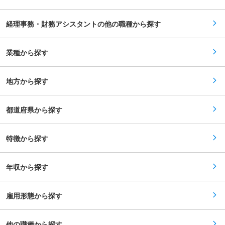
ンス。 ■業務の特徴 ・無借金経営×複数事業とい
契約社員から正社員登用の実績が豊富で、長期的
う環境で、単調ではなく“広く深い経理スキル”が
に安定して働くことが可能です。事務のスペシャ
身につく。 ・経理課は少数精鋭（係長1名、スタ
リストやリーダー職へのステップアップも目指せ
経理事務・財務アシスタントの他の職種から探す
ッフ3名）で、裁量が大きく意思決定が早い。 ・
ます。 ■企業の特徴/魅力 JAグループ100％出資
経営層との距離が近く、数字の背景を理解しなが
の安定企業で、地域の住生活を支える社会貢献性
ら働けるため、やりがいが大きい。 ■入社後の流
の高い事業を展開しています。新規営業や無理な
れ 導入研修＋業務フロー理解 会社の事業の仕組
業種から探す
工期案件もなく、安心して長く働ける環境です。
みや経理体制を丁寧に説明。 OJTで実務習得（半
年〜1年） 仕訳→試算表→月次補助→決算へと段
階的に成長できる。 独り立ち後は管理会計や改善
地方から探す
提案にも挑戦 “経営に貢献する経理”としてステッ
プアップ可能。 ■この仕事の魅力 会社の成長を
数字で体感でき、経営に近い手応えのある仕事が
できる。 明確な評価制度で努力が可視化され、昇
都道府県から探す
給・昇格が実力に応じてスピーディー。 年休121
日のトヨタカレンダーや残業抑制など、プライベ
ートと両立しやすく長期キャリアが築ける環境。
特徴から探す
変更の範囲：会社の定める業務
年収から探す
雇用形態から探す
他の職種から探す