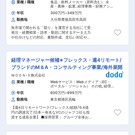
業種 / 職種
食品・飲料メーカー（原料含む） 水
産・農林・鉱業
,
経理事務・財務アシス
タント 庶務・総務アシスタント
年収
300万円
~
349万円
勤務地
大分県豊後高田市高田
魚市場で開かれる「競り」を運営する当社にて受
発注・経費精算・請求・勤怠に関するデータ入力
や仕分けなどの対応、書類作成、支払い対応や各
種手続き関連など事務全般を幅広く担当していた
だきます。 ■特徴： ・ITによる業務効率化を推
進…TVなどで競り結果を手書きでまとめているシ
ーンを見ている方もいるかもしれませんが、当社
経理マネージャー候補※フレックス・週4リモート/
はタブレットを導入。入力されたデータが本社に
自動で集まるため、それらを集計頂くことがメイ
ブランドのM＆A・コンサルティング事業/海外展開
ンです。 ・コミュニケーションの多い環境…業務
ＭＯＯＮ‐Ｘ株式会社
で関わる範囲が広いので、多くの方とコミュニケ
ーションする場面があります。その分感謝の声も
業種 / 職種
Webサービス・Webメディア（EC・
いただきやすい環境です。 ・働き方…魚市場に合
ポータル・ソーシャル） その他
,
経理
わせて6時に始業。残業はほぼ無く、15時30分に
（財務会計） 経理事務・財務アシスタ
年収
600万円
~
899万円
ント
帰宅可能なため午後の時間も有意義に使用するこ
勤務地
東京都港区高輪
とも可能です。 ・地域密着…豊後高田市の海鮮流
通を担う当社。地域の食生活を支えており、なく
【週4日リモートワーク/フレックス/総額76.4億
てはならない存在です。 ・商品開発などにもチャ
円の調達完了/日本一有名なVCのジャフコ社も投
レンジ…魚市場を運営するだけでなく、地域のお
資する成長企業】 ■採用背景： グループ全体お
魚をより楽しんでいただくために商品開発を行い
よび各ブランドを有するグループ会社における財
販売するなど会社としてもチャレンジを続けてい
務会計の月次決算業務と経理業務フロー整備業務
ます。 ■同社の特徴： ・同社は昭和3年（1928
を中心にご担当いただきます。 ■業務内容： ・
年）に設立し、創業90年を迎え、地域に根付いて