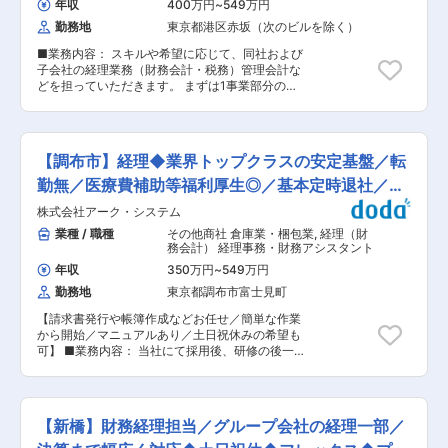
年収
400万円
~
549万円
を持っているため、英語やベトナム語を活かす機
勤務地
東京都港区赤坂（次のビルを除く）
会があります。国際的な経験を通じて、あなたの
専門性を高めましょう。 ■概要： 同社は、顧客
■業務内容： スキルや希望に応じて、同社および
常駐型のエンジニア人材派遣事業や、 スマホアプ
子会社の経理業務（財務会計・税務）管理会計な
リやクラウド関連サービスの受託開発などの事業
どを担っていただきます。 まずは1事業部分の単
を展開しています。 情報収集力や各企業様とのネ
体決算（日次から月次・年次決算の業務）からお
ットワークを駆使し、エンジニア人材の適正にあ
任せし、状況に応じて徐々に下記業務等をお任せ
った業務を提供する営業力や常時300以上の案件
する予定です。 ・当社の各事業部または当社子会
を保有する組織力に強みを活かして成長を続けて
社（複数）の個別決算 ・連結決算 ・金商法や会
います。 今回は、さらなる成長に向けて経理担当
【調布市】経理◆業界トップクラスの安定基盤／転
社法開示資料の作成 ・税務申告（法人税・地方
を増員募集いたします。 ■組織構成／働き方：
税・消費税等） ・新規事業やM＆A等について、
勤無／医療費補助等福利厚生◎／基本定時退社／賞
現在は、6名（男女比1：1）が所属しており、本
特に会計・税務の観点からの助言 また様々なビジ
部長代理1名／課長2名／主任3名（30代前半〜
与年3回
株式会社アーク・システム
ネスを展開している為、上場企業での会計や子会
40代後半）で構成されています。 年間休日は127
社管理など1社の中でキャリアを積み上げていけ
業種 / 職種
その他商社 倉庫業・梱包業
,
経理（財
日、残業時間は10時間程度（全社平均も10.9時
る環境です。 ■組織構成 経理部員：13名 ※部
務会計） 経理事務・財務アシスタント
間）となっており、ワークライフバランスを維持
長、シニアマネージャー3名、マネージャー3名、
できる環境です。 ■入社後の流れ： 入社後は日
年収
350万円
~
549万円
メンバー6名からなる組織です（30代〜50代中
次業務からお任せし、スキルの成熟度に応じて月
勤務地
東京都調布市富士見町
心）。 ※教育事業や技術事業など事業部ごとに分
次決算や年次決算等の決算実務も担っていただき
担しております。 ■入社後の流れ ご経験やスキ
ます。 また、海外子会社も保有しているため、語
【請求書発行や帳簿作成などお任せ／簡単な作業
ルに応じて柔軟に変動予定ですが、まず最初1ヶ
学力をお持ちであれば英語やベトナム語を業務で
から開始／マニュアルあり／土日祝休みの希望も
月は現担当付きっきりで覚えて頂く⇒翌月はお一
活かせる機会もございます。 ■キャリアパス：
可】 ■業務内容： 当社にて採用後、研修の後一
人で質問しながらやってみる⇒翌々月はその精度
主任・担当課長・課長・部長代理・本部長などの
定の実務に就いた後に、株式会社日本シネ・サー
を高めて頂く、というような想定をしておりま
役職を設けており、勤怠状況やスキル成熟度に応
ビスもしくは株式会社スリー・エムに転籍出向し
す。 ■働き方 ・所定労働7.5時間、残業月平均
じてキャリアアップを目指せます。 変更の範囲：
ていただき経理業務をお任せします。 請求書発行
10〜20時間程度と働きやすい環境です。 ・男性
会社の定める業務
や帳簿作成、現預金管理、給与計算、年末調整、
含め、育休取得実績がございます。 ■評価・キャ
【新橋】財務経理担当／グループ会社の経理一部／
決算業務、経営層のアシスタント業務などを担当
リアについて： 評価は年2回実施しており評価結
していただきます。 業務は先輩社員と一緒に進め