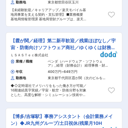
査、決算、税務申告がメイン （2）資産税課：相
勤務地
東京都世田谷区玉川
定（状況により、県内の支店への配属もあり） ■
続税をはじめとした資産税業務がメイン ■社風：
入社後の流れ 入社後は、まずOJTを通じて、先輩
明るくコミュニケーションが活発な職場です。 チ
【未経験歓迎／キャリアアップ／楽天モバイル基
社員が丁寧に仕事の内容や進め方を指導します。
ャットツールなどもあり、社員同士の会話も多
地局事業を支える契約・支払管理】 ■業務概要
未経験の方でも安心してスタートできるよう、し
く、先輩や上司、同僚問わずわからないことは気
基地局情報管理課 基地局管財グループは、楽天モ
っかりとサポートいたします。 最初の数ヶ月間
軽に聞ける風通しのよい環境です。 お客様に寄り
バイルの基地局設置に関わる契約締結から支払管
は、先輩社員と一緒に業務を進めながら、必要な
添ったご支援ができることを大事にしています。
理まで、事業運営の根幹を支える重要な役割を担
知識やスキルを身につけていただきます。その
■入社事例：学校の先生、飲食業界、現場作業員
っています。 基地局数の拡大とともに契約件数・
後、独り立ちして業務を担当していただきます
など実務経験がない方も入社後、多数活躍中！コ
支払件数も増加しており、オペレーションの最適
が、いつでも質問や相談ができる環境を整えてい
【霞が関／経理】第二新卒歓迎／残業ほぼなし／宇
ミュニケーションスキル・意欲・お人柄重視で採
化や業務改善、効率的な仕組みづくりが求められ
ます。 ■働く環境 ご自身の予定に合わせて、有
用しています。 変更の範囲：適性に応じて会社の
ています。 また、日々のオペレーションの中で発
宙・防衛向けソフトウェア商社／ゆくゆくは財務も
給休暇も柔軟に取得可能です。※失効期限の過ぎ
指示する業務への異動を命じることがあります
生した事象に対して、 発生事象真因分析・チーム
た年次有給休暇は賃金へ反映いたします。 退職金
経験可
ＬＳＡＳＴｅｃ株式会社
内議論・対策検討・フロー化・仕組み作りなど、
や、各種福利厚生も充実しており、長期的に安定
どういう仕組みにすることで最適なオペレーショ
業種 / 職種
ベンダ（ハードウェア・ソフトウェ
して働くことが出来る環境が整っています。 ■当
ンを実現できるかを深堀していきます。 ■具体的
ア）
,
経理（財務会計） 経理事務・財
社について 富山に根差した地元密着企業です。創
には ・契約内容に関する法務観点確認 ・契約条
務アシスタント
業30周年を迎え、堅実に経営を続けております。
年収
400万円
~
649万円
件に基づいた支払管理 ・行政案件に関する契約更
さらに良い住宅を、さらにお求めやすい価格で提
勤務地
東京都千代田区霞が関（次のビルを除
新・管理 ・業務プロセスの継続的改善…現行契
供することをモットーに日々商品開発・品質向上
く）
約・支払に関する業務プロセスの評価と改善提案
に努めています。 変更の範囲：会社の定める業務
◆◇定時退社でメリハリをもった働き方が可能／
・データ分析に基づく課題解決…基地局賃料・電
16期連続黒字実績／宇宙・航空・防衛分野を対象
気料等の費用データ分析による潜在的課題の特定
とした、高度な解析・シミュレーション技術やソ
・システム改善プロジェクトの推進…AIを用いた
フトウェアソリューションを提供する商社◇◆ ■
業務効率化、 及び外部ベンダーとの協業を通じ
業務内容： 宇宙関連事業の発展に寄与している当
た契約支払管理システム要件定義の補佐 ■組織構
社の経理担当をお任せします。 ・仕訳入力チェッ
成 管財グループは、基地局事業部内で現場・法務
ク・伝票整理 主にお任せしたい業務となりま
部・経理・財務など、社内外の多くの関係者と連
【博多/吉塚駅】事務アシスタント（会計業務メイ
す。 ・請求書・経費精算の処理 ・支払業務（振
携しながら業務を推進するチームです。議論を重
込・立替精算など） ・入出金管理、銀行口座管理
ン）◆JR九州グループ/土日祝休/残業月10H
ねながら最適解を導く、チームワーク重視の組織
・勤怠確認ならびに報告 ※給与計算は外部委託