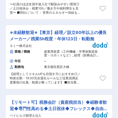
境で業務に集中できる ■配属先 ショーボンドホ
〜社員のほぼ全員中途入社で馴染みやすい環境◎
ールディングス（株）総務部 法務室 室長1名、
／土日祝休み・残業10h／働き方や福利厚生も充
メンバー3名 ■当社の魅力： 当社はインフラメン
実〜 ■同社について： 世界のエネルギー供給を
テナンス業界での確固たる地位を築いており、特
支える「圧倒的な実績と品質」を誇る電磁弁のト
に橋梁やトンネルの補修・補強において高い技術
ップメーカーです。発電所や化学メーカー、自動
力を持っています。次に、長期的な安定性と成長
車・半導体工場、医療分野な様々な分野で同社製
性を見込める事業分野に従事しており、公共事業
品は活躍していて、見えないところで人々の暮ら
の需要が高いことも強みです。さらに、環境保全
※未経験歓迎※【東京】経理／設立60年以上の優良
しの安心・安全を支えています。 ■担当業務：
や安全性への配慮も徹底しており、持続可能な社
・買掛金業務（経費計上、旅費精算、国内振込、
メーカー／残業5h程度・年休123日・転勤無
会の実現に貢献しています。これらの要素が、同
海外送金） ・売掛金請求・回収業務 ・固定資産
社の魅力を高めています。 変更の範囲：会社の定
ネミー株式会社
管理、月次、四半期、年度末決算業務対応、各種
める業務
税金確定申告準備補助（勘定科目内訳明細書、決
業種 / 職種
産業用装置（工作機械・半導体製造装
算書補助資料作成など） ・親会社へのレポーティ
置・ロボットなど）
,
経理（財務会計）
ング、差異分析、各種問い合わせ、プロジェクト
経理事務・財務アシスタント
年収
~
等への対応、その他 少数精鋭の組織になりますの
勤務地
東京都目黒区大橋
で、幅広い経理経験を積むことができます。 米国
上場企業傘下（売上上約2兆円）のため、財務報
【経理としてスキルUPを目指す方におすすめ◎／
告に係るプロセス、内部統制、システム、レポー
時差出勤・19:30完全退社ルールなど従業員満足
ティングについて、企業規模以上の経験が可能で
度重視の社風・制度が整っています】 ■担当業
す。 また、親会社やその他海外地域の同僚と一緒
務： 当社の経理業務全般をご担当頂きます。 入
に仕事をする機会が多い為、日本にいながら英語
社直後は、ご経験やスキルに応じて業務をお任せ
を用いてグローバルな職場環境で経験を積むこと
し、徐々に業務の幅を広げて頂きます。 ・資金繰
ができます ■英語力について： リーディングは
り表作成、資金調達、在庫評価、金融機関との折
必須となりますが、ライティングある程度書けれ
【リモート可】税務会計（資産税担当）◆経験者歓
衝、経営資料の作成 ・月次／年次の決算、会計事
ば問題なく、スピーキングについては入社時点で
務所との連携、試算表の作成、予算管理業務(予算
迎◆専門性高める◆土日祝休◆フレックス◆自由度
は求めていませんのでご安心ください。（普段は
差異分析)、税務処理・税務調査対応 ■就業環
メールや Teamsでのチャットでのやり取りが主で
高い社風
ベイヒルズ税理士法人
境： 働きやすい会社にして行く為の改善や取り組
す） ■配属部門： マネージャ、メンバー3名の4