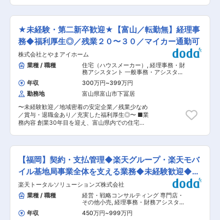
ート×フレックス×フリーアドレス制で働きやすく
ン、食、コンピュータサイエンス、舞台芸術、ラ
トとの両立も大切にしており、残業は月5時間以
自由度高い／女性管理職登用実績あり】 【未経験
イフサイエンス、アスリート、CXOといった多岐
下、繁忙期以外は基本定時退社です。 ◎有休も取
からチャレンジOK】未経験からスタートして、
にわたる分野で、エージェンシー事業、プロデュ
りやすく、平均取得日数は14〜15日、半日取得も
少しずつ仕事の幅を広げながら会計のプロを目指
ース事業、ライツマネジメント事業を展開してい
★未経験・第二新卒歓迎★【富山／転勤無】経理事
可能です。家族手当、住宅手当、食事補助などの
せる環境です 【働き方改善×安定キャリア】フレ
ます。
各種手当も充実しており、無理なく自分のペース
ックス×週1在宅可で生活リズムを整えながら、会
務◆福利厚生◎／残業２０〜３０／マイカー通勤可
で働ける環境があります。 変更の範囲：会社の定
計職として長期的に働ける環境が魅力です。（予
める業務
株式会社とやまアイホーム
定に合わせて午前在宅・午後出社も可能♪） 【将
来も役立つスキルが身につく】クラウド会計や相
業種 / 職種
住宅（ハウスメーカー）
,
経理事務・財
続案件に携われて、未経験から市場価値の高い専
務アシスタント 一般事務・アシスタン
門性を習得可能です ■業務概要： 税務会計スタ
ト
年収
300万円
~
399万円
ッフとして、以下の税務会計業務を担当していた
勤務地
富山県富山市下冨居
だきます。 ・顧問先の監査対応 ・会計データ確
認、修正 ・税務申告書等作成 ・その他税理士補
〜未経験歓迎／地域密着の安定企業／残業少なめ
助業務 ■本ポジションの特徴： ・マネーフォワ
／賞与・退職金あり／充実した福利厚生◎〜 ■業
ードなど最新クラウド会計システムを導入し、業
務内容 創業30年目を迎え、富山県内での住宅完
務効率化を推進しています。 ・顧客対応以外はオ
工棟数ランキングの上位にも毎年位置している当
フィスカジュアルでの勤務です。 ・フリーアドレ
社にて、経理業務（入出金管理・仕訳入力）を中
スを導入しており、柔軟性を大事にしています。
心に、物品購入や請求書発行など、会社全体の運
・男性の育休取得実績もあり、長く働きやすい環
営を支える総務・経理業務全般をお任せします。
境が整っています。 ■入社後の流れ： まずは先
【福岡】契約・支払管理◆楽天グループ・楽天モバ
■業務詳細 ・各部署の事務作業業務（物品購入、
輩の補助業務からスタートし、会計データ入力や
請求書発行等） ・経理業務（会計システム入力、
イル基地局事業全体を支える業務◆未経験歓迎◆土
資料作成などの基本的な業務を担当します。 慣れ
入出金管理等） ・勤怠業務 など ◎習熟度に応じ
てきたら順次、担当業務を増やしていきます。 税
日祝休み
楽天トータルソリューションズ株式会社
て段階的に業務をお任せしていきますので、経験
法等のWEB研修や各種システム研修、社内外研
がない方でもご安心ください。 ◆業務割合：入社
業種 / 職種
経営・戦略コンサルティング 専門店・
修、OJTを通じてスキルを磨いていただきます。
後⇒事務:経理＝8：2 慣れてきたら…⇒事務:経理
その他小売
,
経理事務・財務アシスタン
■配属先： 適性や希望に応じ、下記のいずれかに
＝3：7 ■組織構成 4名（30代〜40代の女性）が
ト 法務・特許知財アシスタント
配属となります。 （1）監査課：法人の巡回監
年収
450万円
~
999万円
在籍している組織です。 ■配属部署 本社勤務予