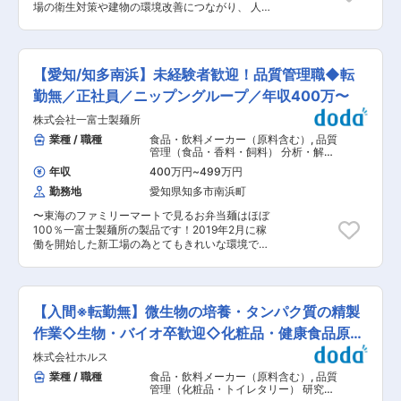
場の衛生対策や建物の環境改善につながり、 人の
とも関わる仕事です。現場の状況を把握しながら
健康や安全を直接守るやりがいがあります。 ◎ 若
品質を支えます。 ・製造現場の状況確認 ・サン
手でも挑戦できるフィールド 習熟度に応じて、
プルの受け渡し、説明 ・新製品情報の共有 ・衛
報告書説明や環境衛生に関する講義、学会発表な
生指導（入場手順、清掃） ・現場巡視・改善提案
ど、 技術を“伝える立場”にも成長可能です。 ◎
・必要に応じた検査や状況チェック ■クレーム対
【愛知/知多南浜】未経験者歓迎！品質管理職◆転
ルーティンに縛られない技術職 顧客先での調査や
応・改善活動（予防が中心） クレーム発生時は原
対話も多く、ラボを飛び出し、 自ら考え、動く技
勤無／正社員／ニップングループ／年収400万〜
因推測と再発防止策を検討します。後工程にも影
術職を目指せます。 ■仕事内容 食品・建物の安
響するため、データに基づく判断が必要ですが、
株式会社一富士製麺所
全性を守るため、微生物検査を中心とした環境衛
未経験の方は先輩がしっかりサポートします。 当
生分野の調査・検査業務を担当します。 同定・分
業種 / 職種
食品・飲料メーカー（原料含む）
,
品質
社が重視しているのは、問題を未然に防ぐ予防型
析作業だけにとどまらず、現場調査 → 分析 → 報
管理（食品・香料・飼料） 分析・解
の品質管理。データを活かして先回りで改善を進
告 → 改善提案まで一貫して携わる点が特徴で
析・測定・各種評価試験（食品・香
める、やりがいのある業務です。 ■組織構成：
年収
400万円
~
499万円
料・飼料）
す。 【具体的な業務内容】 食品微生物検査・環
・現在13名（年齢層30〜60代/男女比6:4）が在
勤務地
愛知県知多市南浜町
境微生物検査 製造工場・施設での検体採取・現地
籍しております。 ■本求人の魅力／特徴： ・当
調査 培養、同定、データ分析 検査結果の報告書
社は2006年に「カップヌードル」でお馴染みで
〜東海のファミリーマートで見るお弁当麺はほぼ
作成 衛生環境改善に向けた技術的提案 ISO17025
日本が誇る世界的企業・日清食品のグループ会社
100％一富士製麺所の製品です！2019年2月に稼
の維持・運用業務 社内外からの技術相談対応 学
となりました。業績賞与や家族手当の支給もある
働を開始した新工場の為とてもきれいな環境で就
会・研究集会での発表・情報発信 【入社後の流
ため、安定して働けます。 変更の範囲：会社の定
業できます！年2回の賞与や年間休日124日など、
れ】 入社後：先輩指導のもと補助業務からスター
める業務
充実した福利厚生と働きやすい環境が整っていま
ト 徐々に：検体分析・報告書作成を担当 将来的
す〜 ■業務内容：主な業務は、製造スタッフ(パ
に：顧客説明、研究発表、技術講義へステップア
ートの方)など働く方の衛生面管理と出来上がった
ップ ※マニュアル・教育体制が整っており、 未
【入間※転勤無】微生物の培養・タンパク質の精製
製品の抜き取り検査で衛生面に問題がないかのチ
経験分野も段階的に習得できます。 【配属先】
ェックです。【変更の範囲：会社の定める業務】
作業◇生物・バイオ卒歓迎◇化粧品・健康食品原料
科学技術部 研究室（長久手本部）にて、若手から
■業務詳細：お任せする業務は、工場で働く方向
ベテランまで在籍しております。 落ち着いた”検
メーカー
株式会社ホルス
けの衛生面管理になります。具体的には、社屋に
査環境×現場と近い距離感”で専念できます。 ■募
入る前や製造工場に入る前での衛生検査やルール
業種 / 職種
食品・飲料メーカー（原料含む）
,
品質
集背景 食品工場や医療施設、建築物における微生
の徹底化、週に2回の入社者衛生教育、万が一体
管理（化粧品・トイレタリー） 研究
物管理・環境衛生の重要性は年々高まっていま