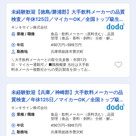
っかりフォロー】 ・入社までは人事の採用担当、
冷凍／チルド／常温流通）の開発工程において、
研修時は研修担当、配属後は当社営業担当と現場
安全性や品質の確保を目的とした原料・開発品の
配属フォロー担当が、みなさまをサポートしま
未経験歓迎【徳島/勝浦郡】大手飲料メーカーの品質
理化学分析業務をお任せします。 ■業務詳細： ◎
す。仕事内容だけでなく、職場のルールや社内制
具体的な業務 ・栄養成分分析（３大栄養素、食物
検査／年休125日／マイカーOK／全国トップ級生産
度など、仕事をしていく上で不安なことがあれ
繊維、ビタミン、ミネラルなど） ・機能性成分分
ば、いつでもサポートしてもらえる環境がありま
量
キンキサイン株式会社
析（アミノ酸、有機酸、ポリフェノールなど） ・
す。 ★万が一、配属先の職場雰囲気や仕事内容、
有害物質分析（残留農薬、重金属、カビ毒、
業種 / 職種
食品・飲料メーカー（原料含む）
,
品質
人間関係が合わなかった場合でも、ジョブチェン
PFAS など） ・異物分析（異臭成分、異物成分な
管理（食品・香料・飼料） 分析・解
ジ制度があり、他の職場にチェンジすることが可
ど） ・その他理化学分析（メタボロミクス、香気
析・測定・各種評価試験（食品・香
能です。 ★1人当たりの担当エンジニア数が多く
年収
450万円
~
599万円
料・飼料）
成分、味覚センサーなど） ◎ミッション ・同社が
ならないようにしており、みなさまからお困りご
勤務地
兵庫県姫路市豊沢町
手掛けるレトルト食品や飲料品を、市場に安全に
とや相談に対して、すぐに対応できるように整え
届けることがミッションです。 ・製品の安全性と
ております！ ■福利厚生： ◎社員寮 └当社が契約
＼大手飲料メーカーとの取引先多数・年間125
品質を両立させる「最後の砦」として、科学的根
する賃貸物件であれば、家賃と水道光熱費の全額
日・マイカー通勤可／ ■職務概要 当社は大手飲
拠に基づく判断でブランド価値を守ることを目指
もしくは一部を負担する制度がございます。賃貸
料水メーカー複数社からの受託製造を担ってお
していただきます。 ■業務の進め方： ・研究内
物件には家具家電が付いており、すぐにお住まい
り、またお茶やスポーツドリンク、サイダーなど
容に関しては、上長と相談のうえメンバーごとに
になることができます。 ※引っ越し費用は上限10
の自社ブランドも展開しています。そんな当社の
定めています。 ・各研究の完了目安は定めていま
万円まで会社が負担します。 ◎スマホアプリから
徳島県勝浦郡にある、徳島において“製造ライン
すが、いつまでにそれぞれのプロセスを完了する
手軽に使える日本最大級の福利厚生サービスあり
の品質管理業務”をお任せ致します ■職務内容 誰
かはメンバー主体で判断。 ・メンバーの裁量権が
未経験歓迎【兵庫／神崎郡】大手飲料メーカーの品
変更の範囲：本文参照
でも知っているペットボトル飲料水の品質を担保
大きい点も特徴の職場です。 ■組織構成： ・人
する仕事なので、やりがいと責任感を感じられる
質検査／年休125日／マイカーOK／全国トップ級生
数：8名（うち理化学研究を行っているのは3名で
お仕事です。 ＜具体的には＞ ・水質検査 ・原材
す） ※微生物研究などを対応しているメンバーも
産量
キンキサイン株式会社
料確認 ・内用液の検査 ・ラベル・キャップ等の
所属しています ＼食は心にはじまり「美味・安
外観検査など ※製造課と連携しながら、サンプル
業種 / 職種
食品・飲料メーカー（原料含む）
,
品質
全・安心・健康」を創る会社／ ・同社は、食品や
抽出・調合・殺菌等の各工程毎に測定機器を用い
管理（食品・香料・飼料） 分析・解
飲料の製造販売を行う、創業70年の食品メーカー
て検査をし、適正値か確認をして行くイメージで
析・測定・各種評価試験（食品・香
です。 ・世界初の市販用レトルト食品「ボンカレ
年収
450万円
~
599万円
料・飼料）
す。 ※製造スタッフ約9名+品質管理担当1名の計
ー」のパイオニアとして知られ、マンナンヒカリ
勤務地
兵庫県姫路市豊沢町
10名で一つの班となり、業務を行って頂きます。
やマッチなど、時代に合わせた商品を生み出し続