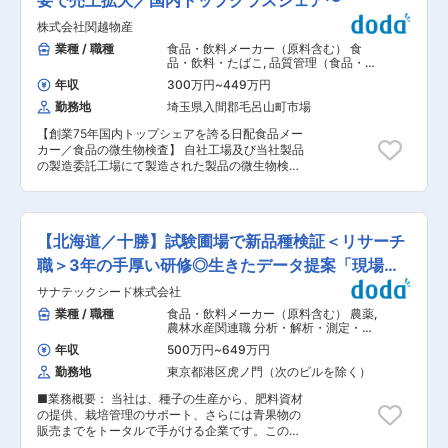
要で売上拡大／国内トップクラスシェア〜
株式会社関越物産
業種 / 職種
食品・飲料メーカー（原料含む） 食
品・飲料・たばこ
,
品質管理（食品・香
料・飼料） 分析・解析・測定・各種評
年収
300万円
~
449万円
価試験（食品・香料・飼料）
勤務地
埼玉県入間郡毛呂山町市場
【創業75年国内トップシェアを誇る日配食品メー
カー／食品の微生物検査】 自社工場及び当社製品
の製造委託工場にて製造された製品の微生物検査
をお任せします。 ■業務内容： 当社では、製造
委託工場も含め、こんにゃく、白滝、ところ天、
寒天ゼリー・プリン製品、レトルト製品、海産物
加工品等多種多様な商品を製造し、販売しており
【北海道／十勝】試験圃場で新品種検証＜リサーチ
ます。 当社基幹工場である当工場では、各工場で
製造された製品の理化学検査、官能検査に加え、
職＞3年の手厚い研修◎生きたデータ提案「現場
微生物検査も行っており、売上、販売数の増加に
発」で研究
サナテックシード株式会社
伴い、検査検体数も年々増加しております。 その
ため、「食品工場及び惣菜工場の微生物検査業務
業種 / 職種
食品・飲料メーカー（原料含む） 農薬
,
経験5年以上の方」で微生物検査の準備から菌数
農林水産関連職 分析・解析・測定・各
のカウント、判定結果に基づく出荷可否判断業
種評価試験（食品・香料・飼料）
年収
500万円
~
649万円
務、菌種の推測（同定作業）等を行って頂ける、
勤務地
東京都港区虎ノ門（次のビルを除く）
「微生物検査のプロフェッショナル」募集いたし
ます。 ■入社後の流れ： 入社後まずは自社工場
■業務概要： 当社は、種子の生産から、肥料資材
の製品検査業務を行い、製品の特性などを学んで
の提供、栽培管理のサポート、さらには青果物の
いただきます。 その後、自社工場および製造委託
販売までをトータルで手がける企業です。この
工場製造製品の微生物検査をお任せ出来る方を募
度、新品種の適応性や栽培方法を検証するリサー