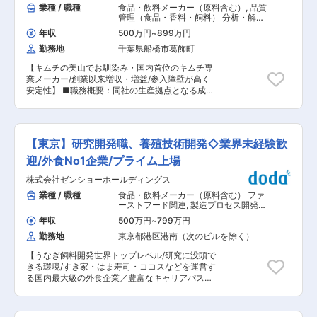
画を組んでおります。（年に3〜4回入れ替えを行
業種 / 職種
食品・飲料メーカー（原料含む）
,
品質
月：7時間50分と8時間／3月：7時間40分）上記
っております） ■配属部署： 15名が在籍してお
管理（食品・香料・飼料） 分析・解
超過時間分は残業扱いとなり割増賃金が全額支払
ります。 ■コラボ商品の魅力： 有名キャラクタ
析・測定・各種評価試験（食品・香
われます ※２交替勤務ですが、4日出勤し2日休み
年収
500万円
~
899万円
料・飼料）
ーとのタイアップ商品やキャンペーンなど魅力的
なので通常より勤務が1日短く、実質年間休日は
勤務地
千葉県船橋市葛飾町
な商品を多数展開しております。 ■やりがい：
125日！ ■当社の特徴： 飲料水メーカーとして、
常にお客様に安心安全の商品を届けるために、ま
お茶やスポーツドリンク、サイダーなどの自社ブ
【キムチの美山でお馴染み・国内首位のキムチ専
た、より美味しく、より気軽に商品を食べてもら
ランド商品の製造販売をしている当社。1972年よ
業メーカー/創業以来増収・増益/参入障壁が高く
うために重要な役割となります。 ■当社につい
り缶コーヒーの製造を開始、1987年には日本初と
安定性】 ■職務概要：同社の生産拠点となる成田
て： ・当グループ会社が「サッポロ一番」を発売
なる350ml缶コーヒー「デカカンコーヒー」が大
工場にて微生物検査技師の資格を活かし品質保証
してから50年以上経っていますが、今なお幅広い
ヒットとなり、現在の礎を築きました。また、飲
業務を担当いただきます。 ※変更の範囲：会社の
世代から愛されているロングセラー商品です。サ
料受託製造としては、大手飲料水メーカーの製造
定める業務 ■職務内容： 以下の業務をご経歴に
ッポロ一番以外にも、カップ麺の「カップスタ
を担っており、その製造数量は全国トップ5のメ
応じてお任せいたします。 ・微生物検査計画の作
ー」やカップ焼きそば等、ラインナップを増やし
【東京】研究開発職、養殖技術開発◇業界未経験歓
ーカーです。本社第二工場ではライン更新や新ラ
成: 食品製造プロセスにおける微生物のリスクを
ております。 ・またラーメンスープ工場として
イン増設など設備投資を積極的に行っています 変
評価し、検査項目や頻度を決定します。 ・検体採
迎/外食No1企業/プライム上場
は、全国有数の規模と生産を誇り消費者のニー ズ
更の範囲：会社の定める業務
取と処理: 食品サンプルを適切に採取し、検査の
に応え、日本の味、世界の味を創造してます。 変
株式会社ゼンショーホールディングス
ために適切に処理します。これには、適切な滅菌
更の範囲：会社の定める業務
技術や微生物の増殖を防ぐ方法の知識が必要で
業種 / 職種
食品・飲料メーカー（原料含む） ファ
す。 ・検査方法の実施: 指定された微生物検査法
ーストフード関連
,
製造プロセス開発・
に基づいて、食品サンプルから微生物を検出・分
工法開発（製造ライン） 分析・解析・
年収
500万円
~
799万円
測定・各種評価試験（食品・香料・飼
離・識別します。これには、培養、PCR、酵素反
料）
勤務地
東京都港区港南（次のビルを除く）
応など、さまざまな技術が使われることがありま
す。 ・検査結果の評価: 検査結果を分析し、食品
【うなぎ飼料開発世界トップレベル/研究に没頭で
の品質基準や衛生基準に適合しているかどうかを
きる環境/すき家・はま寿司・ココスなどを運営す
評価します。 ・品質改善活動への参加: 検査結果
る国内最大級の外食企業／豊富なキャリアパス
をもとに、品質管理システムや衛生プロトコルの
◎】 ■業務内容： 当社の国内外への積極的な事業
改善に貢献します。また、問題が発生した場合に
展開を水産資源の面から支えていただける研究員
は原因の特定や対策の提案も行います。 ・レポー
を募集いたします。 （1）ウナギ養殖技術高度化
ト作成と文書管理: 検査結果や検査計画、改善活