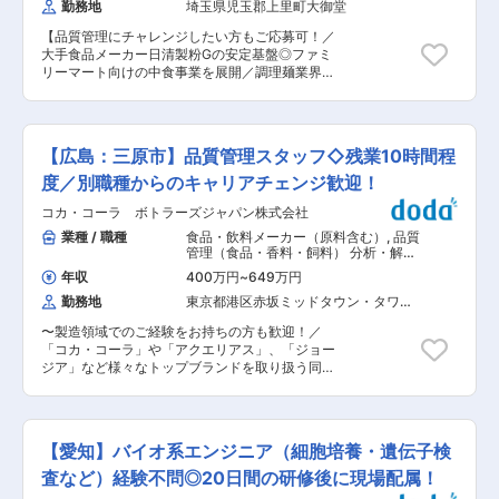
勤務地
埼玉県児玉郡上里町大御堂
アは主に、宮城、山形となります。 ・2か月に1回
ォローし合う文化が根付いています。 ■先輩のコ
程度、サンプル回収や企業訪問での出張が発生い
メント： 「リサーチ」と聞くと机に向かう印象を
【品質管理にチャレンジしたい方もご応募可！／
たしますが、基本的には日帰りの出張となりま
持たれるかもしれませんが、この仕事は現場こそ
大手食品メーカー日清製粉Gの安定基盤◎ファミ
す。 ・直近は、機械系などの企業様の工場排水な
が学びの宝庫です。 天候や土壌条件で生育がどう
リーマート向けの中食事業を展開／調理麺業界で
どの依頼が増加しており、幅広いが業界との取引
変わるのか、データでは読み切れない“実体験”が
トップクラスの生産・供給能力／研修サポート＆
がございます。 ■組織体制： 社員7名、パート1
次の試験設計に生きてきます。 毎年、試験→検証
福利厚生充実】 ■業務内容： 当社京都工場で製
名、派遣1名の9名体制となります。 ■企業の特徴
→改善を繰り返すことで、担当としての判断精度
造している中食・調理麺の品質管理業務をご対応
／魅力： 同社は、食品衛生や環境保全に関する多
が上がり、農家さんの課題に対して自信を持って
いただきます。 ＜詳細＞ 日次業務：出荷承認に
岐にわたる検査・分析サービスを提供し、地域社
【広島：三原市】品質管理スタッフ◇残業10時間程
提案できるようになります。 若手でも挑戦できる
伴う確認（記録等）、衛生管理に伴う調査・改善
会の安全と健康を支えています。最新の分析機器
環境だからこそ、「自分の判断が北海道の農業を
活動（微生物検査結果調査、現場巡回・指導な
度／別職種からのキャリアチェンジ歓迎！
を完備し、正確かつ迅速な結果を提供できる体制
前へ進めている」と強く実感できる仕事です。 変
ど） 月次業務：衛生管理関連の数値まとめ、傾向
を整えています。社員一人ひとりが専門知識を活
更の範囲：会社の定める業務
コカ・コーラ ボトラーズジャパン株式会社
調査 年次業務：各監査対応 その他：原料・製品
かし、成長できる環境が整っており、地域社会に
の微生物・理化学検査、衛生管理、文書管理など
業種 / 職種
食品・飲料メーカー（原料含む）
,
品質
貢献しながらキャリアアップを目指す方に最適な
■入社後の流れ 入社初日は全体研修を行い、その
管理（食品・香料・飼料） 分析・解
職場です。 変更の範囲：当社業務全般
後は約1か月程度現場研修を実施し業務をキャッ
析・測定・各種評価試験（食品・香
年収
400万円
~
649万円
料・飼料）
チアップいただきます。ご経験やスキルに応じて
勤務地
東京都港区赤坂ミッドタウン・タワー
担当業務を決定し、徐々に業務範囲を広げていた
（１１階）
だき、将来的には品質管理課の中核人材として活
〜製造領域でのご経験をお持ちの方も歓迎！／
躍いただくことを期待しています。 ■就業環境
「コカ・コーラ」や「アクエリアス」、「ジョー
毎月シフト制のローテーション勤務（原則日勤）
ジア」など様々なトップブランドを取り扱う同社
となりますが、希望休を伺った上でシフトを組ん
広島工場にて品質管理スタッフとしてご活躍いた
でいるため、プライベートの予定も立てやすい環
だける方を募集致します〜 ■職務内容：当社の品
境です。日清製粉グループとして、各種手当や退
質管理スタッフとして、コカ・コーラ製品の品質
職金制度など福利厚生も充実しており、長く安心
管理および工程状態の確認をお任せ致します。
して働ける環境が整っています。 ■京都工場 組
【愛知】バイオ系エンジニア（細胞培養・遺伝子検
【具体的な業務内容】 ◇FSMSおよびQMS要求
織構成 正社員数（男女比率）：男性83％、女性
事項 並びに顧客の要求を満たす工場の品質システ
査など）経験不問◎20日間の研修後に現場配属！
17％ 契約社員数（男女比率）：男性11％、女性
ムの維持／管理 ◇FSSC22000の推進とISO9001