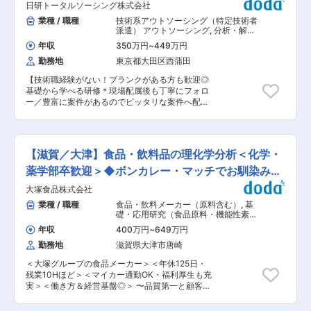
89％ ■当社について 当社は日清製粉グループの
日研トータルソーシング株式会社
の推進活動 ◇原材料，製品が水準や仕様に合致し
一員として、ファミリーマート向けに調理麺、パ
ているか、原材料や工程内製品、最終製品の理化
業種 / 職種
技術系アウトソーシング（特定技術者
スタ等の麺類や惣菜・たこ焼き等のホットスナッ
学検査など ■キャリアステップ：キャリアプラン
派遣） アウトソーシング
,
分析・解
クといった中食を中心に開発・製造・販売を行っ
に沿って、キャリアとスキルをみて毎年評価して
析・測定・各種評価試験（化学） 研究
ています。調理麺業界では生産能力・生産数にお
年収
350万円
~
449万円
（基礎研究） 医薬品質管理・試験担当
おります。管理職はスーパーバイザーもしくはラ
いてトップクラス、児玉工場は調理麺工場として
（QC）（製造所） 分析・解析・測
勤務地
東京都大田区西蒲田
インマネージャー→課長→工場長といった役職が
日本最大級の規模を誇っています。共働き世帯・
定・各種評価試験（食品・香料・飼
あります。他にも本社勤務の可能性もありますの
単身者の増加や、保存技術の進化・調理器具の普
料）
【技術職経験がない！ブランクがある方も歓迎◎
で、様々なキャリアに挑戦いただく事が可能で
及などにより、中食市場はさらに拡大しており業
基礎から学べる研修＊現場配属後も丁寧にフォロ
す。 ■就業環境：残業時間は10時間程度／月とな
績も安定しています。 変更の範囲：会社の定める
ー／豊富に案件があるのでピッタリな案件へ配
っております。3交代制（夜勤有）、交代勤務の
業務
属】 ■職務内容： バイオ領域において、検査・
手当て・深夜割増手当を支給しております。社内
分析から基礎研究、各種試験、品質管理まで、バ
カレンダーは毎年1年分きまっており、先の予定
イオテクノロジーを活かした業務などに携わりま
も立てやすい環境です。夜勤は月5〜10日です
す。 【活躍分野（例）】 医薬品、再生医療、バ
が、シフトなので、毎月10日ということはなく、
【滋賀／大津】食品・飲料品の理化学分析＜化学・
イオ、環境、化粧品・食品・健康食品など ＜プロ
毎月交代となります。シフトが変わる前には休み
ジェクト例＞ ・細胞培養、細胞加工物の製造 ・
薬学部卒歓迎＞◆ボンカレー・マッチでお馴染みの
を設けているため、体調管理もしっかり整えるこ
遺伝子治療製品の品質管理 ・微生物、遺伝子検査
とができます。 ■同社について：同社は東は宮城
食品会社
大塚食品株式会社
業務 他 ★豊富な案件があるため、多様な案件か
県から西は鹿児島県まで1都2府35県を営業地域と
ら、あなたの可能性を広げる案件をご提案しま
業種 / 職種
食品・飲料メーカー（原料含む）
,
基
して、コカ・コーラ社製品を製造・販売するボト
す。 ■未経験でも安心の研修制度＜自社センター
礎・応用研究（食品原料・機能性素材
ラーです。日本のコカ・コーラシステムの約9割
で基礎からしっかり学べる＞： ◎入社後は、元エ
物質原料） 分析・解析・測定・各種評
の販売量を担う、国内最大のコカ・コーラボトラ
年収
400万円
~
649万円
価試験（食品・香料・飼料）
ンジニア講師による自社研修からスタート！ ◎20
ーであるとともに、世界に250以上あるコカ・コ
勤務地
滋賀県大津市唐崎
日間の長期研修。土台となる基礎力から応用力ま
ーラボトラーの中でも、売上高でアジア最大、世
でしっかりと身につけることができます。 ◎細胞
界でも有数の規模を誇ります。60年以上のボトラ
＜大塚グループの食品メーカー＞＜年休125日・
培養や細胞増殖、毒性試験の実習や理化学機器・
ービジネスを通じて各地域で培ってきた「地域密
残業10Hほど＞＜マイカー通勤OK・福利厚生も充
器具の操作習得を行います。 ◎最先端の実機を使
着」と「顧客起点」を経営の原理とし、事業活動
実＞＜働き方＆経営基盤◎＞ 〜品質第一と顧客視
った研修です。 ※その他、資格支援制度も用意。
を行っています。 変更の範囲：会社の定める業務
点を重視し、社員の心身の健康も支える会社〜 ■
当社が取得費用は全額負担します。 【配属後もし
業務内容： ・同社の、多様な製品（食品・飲料、