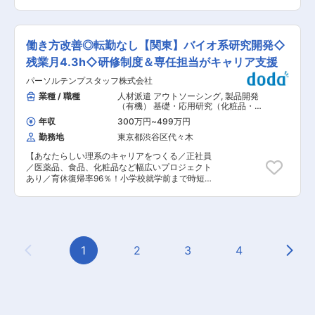
凍食品、ライス商品、菓子や乳酸菌飲食料品の開
加物の研究開発、製造から販売までを一貫して対
ゃん・麺神・低糖質麺シリーズ ■組織について
発機能を集結し、ジャンルの垣根を越えてさまざ
応】 ■業務内容： ◇事業本部担当者との協働に
・品質保証部 分析研究グループには６名（女性3
まな技術を融合させることで、未来に向けた新規
よる食品・食品添加物の安全性評価計画の作成 ◇
名、男性3名）の社員が在籍。 ■働き方 ・フレッ
技術の創出を行っています。 変更の範囲：会社の
個別試験の計画作成、成績取りまとめ、評価 ◇外
クスタイム制度（コアタイム無し）、在宅勤務は
働き方改善◎転勤なし【関東】バイオ系研究開発◇
定める業務
部委託機関での試験進捗管理と調整 ◇安全性試験
週1回可能。 ・部署の平均残業時間は月５時間程
成績に基づく申請関連資料作成 ◇外部専門家との
残業月4.3h◇研修制度＆専任担当がキャリア支援
度となります。 ・子育てしながら活躍している社
ネットワーキング ◇関連業界・学術団体における
員も多数在籍！家庭と両立して働きやすい環境で
パーソルテンプスタッフ株式会社
活動 出張および海外との夜間会議に対応いただく
す。 ・5日間の計画有給付与と、半日有給制度活
可能性があります。頻度はいずれも平均１〜2回
業種 / 職種
人材派遣 アウトソーシング
,
製品開発
用により、年間平均有給取得日数は13日間となっ
／月程度です。 ■配属先について： 安全性科学
（有機） 基礎・応用研究（化粧品・ト
ています。 ・入社3年後の定着率86％以上、平均
部に配属予定（人数：6名） 食品添加物の製造販
イレタリー） 研究（基礎研究） 分析・
勤続年数16.5年と長く働ける環境です。 ■当社に
年収
300万円
~
499万円
解析・測定・各種評価試験（食品・香
売を手掛ける当社において、安全性科学部は、国
ついて ・1950年の創業以来、『チャルメラ』
料・飼料）
勤務地
東京都渋谷区代々木
内で食品添加物の安全性評価を担う内閣府食品安
『中華三昧』『一平ちゃん』など、多くのロング
全委員会や、消費者庁へ提出する安全性試験のデ
セラー商品を世に送り出してきました。業界初と
【あなたらしい理系のキャリアをつくる／正社員
ータ取得と評価を担います。この成績をもとにし
なるスープ別添の袋めん製品やどんぶり入りのノ
／医薬品、食品、化粧品など幅広いプロジェクト
て、安全性が確保された食品添加物を世の中に展
ンフライカップめん、高級袋めん市場の開拓な
あり／育休復帰率96％！小学校就学前まで時短勤
開していきます。 日本国内に留まらず、米国・欧
ど、新たな食文化の創造に取り組んでおり、これ
務可能】 ■職務内容： 常駐先のメーカーや研究
州等海外における同業務の推進を担います。 ■業
からもそのパイオニア精神とノウハウで新たな需
機関にて、バイオ分野の研究開発、分析業務を担
界について 食品添加物業界は、市場規模が1兆円
要創造に相応しい商品やサービスを提供していき
当いただきます。 【常駐先候補】 大手企業の医
を超える安定した成長産業であり、人々の食生活
ます。 ・既存ブランドの育成強化を図りながら、
薬品・食品飲料・化粧品・学術研究機関等 ※配属
を支える社会インフラとして重要な役割を担って
並行して、次の明星食品を担う新たなブランド開
先はご自身の経験やスキルを最大限考慮したうえ
います。少子高齢化や共働き世帯の増加により、
発・展開に努めています。 変更の範囲：会社方針
で決定しています。 【活躍分野（例）】 ◎医薬
1
2
3
4
加工食品や中食需要が拡大する中、食品の品質維
や従業員の適性その他の理由により、会社の定め
Previous Page
Next
品・創薬 医薬品の研究開発／医薬品の合成・分析
持や安全性向上を支える食品添加物のニーズは今
る業務への異動を命じる事があります。
／細胞培養・細胞実験／遺伝子解析・分子生物学
後も継続すると考えられます。 また近年は、健康
実験／タンパク質の精製・評価 など ◎食品・化
志向の高まりを背景に天然由来素材の開発や、高
粧品 食品の研究開発／健康食品・サプリメントの
齢化社会に対応した介護食・機能性食品向けの技
開発／レシピ設計・試作開発／微生物試験 など
術開発も活発化しています。さらに、食品ロス削
■入社後の流れ： ・入社時研修（3日間）の後、