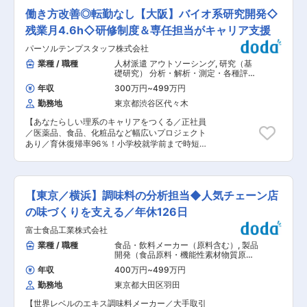
（2）養殖対象魚種飼育法開発 （3）陸上養殖事
動の記録などを適切に文書化し、報告書や内部文
働き方改善◎転勤なし【大阪】バイオ系研究開発◇
業（ブリ、タイ、ヒラメ等） ■業務詳細： ・飼
書として管理します。 ・結果の報告とコミュニケ
育法の開発 ・生産システム・ユニットの開発 ・
残業月4.6h◇研修制度＆専任担当がキャリア支援
ーション: 検査結果を関係部門や上司と共有し、
育種 ・餌料開発 ・魚介類量産飼育 ※将来的な施
必要に応じて適切な対応策を提案します。また、
パーソルテンプスタッフ株式会社
設運用に当たって、「危険物取扱者」等、取得し
他のチームメンバーや関係者との効果的なコミュ
ていただく可能性あり。 ■全体ミッション： 各
業種 / 職種
人材派遣 アウトソーシング
,
研究（基
ニケーションも重要です。 ■働き方： ・残業時
にブランドにてうなぎメニューを提供しているた
礎研究） 分析・解析・測定・各種評価
間30時間以内（残業時に夜食が無料で支給） ・
め、これまでうなぎを消費する立場として『うな
試験（食品・香料・飼料）
転勤なし ・完全週休二日制（木曜・日曜） ・有
年収
300万円
~
499万円
ぎを守る』『還元する』ことをミッションにおい
給取得率8割以上 ・休憩室完備 ・休憩時の弁当購
勤務地
東京都渋谷区代々木
ております。将来的には時給自足のような形で各
入補助あり（お弁当を１つ２４５円で購入可能）
ブランドで提供される水産物をG間で供給するこ
■成田工場： 成田工場は開発から品質管理までを
【あなたらしい理系のキャリアをつくる／正社員
とを目指しています。 ■組織構成：12名 30代〜
一貫して行える新拠点として2013年11月に開設
／医薬品、食品、化粧品など幅広いプロジェクト
60代の方が活躍しております。 ■当社の特徴：
されました。乳酸菌培養設備の研究施設などの最
あり／育休復帰率96％！小学校就学前まで時短勤
縮小傾向だといわれた日本の外食市場で、当社の
新設備も整っています。全体で70名程が就業して
務可能】 ■職務内容： 常駐先のメーカーや研究
メインのフィールドであるファストフードの市場
おり、月間4〜5億円程の売上を生み出す工場。ま
機関にて、バイオ分野の研究開発、分析業務を担
はこの18年間で9,000億円程伸長しています。世
た、学歴・経歴は度外視し、中途ハンデなくご活
当いただきます。 【常駐先候補】 大手企業の医
界の飢餓人口8億2,100万人（約9人に1人）といわ
躍頂けます。同社売上の8〜9割は国産キムチで占
薬品・食品飲料・化粧品・学術研究機関等 ※配属
れる今、「世界中の人々に安全でおいしい食を手
【東京／横浜】調味料の分析担当◆人気チェーン店
めており、その大部分を担う成田工場は基幹工場
先はご自身の経験やスキルを最大限考慮したうえ
軽な価格で提供する」を企業理念として、原材料
として安定運用を目指しています。 変更の範囲：
で決定しています。 【活躍分野（例）】 ◎医薬
の味づくりを支える／年休126日
の調達から製造・加工、物流、販売までの全てを
会社の定める業務
品・創薬 医薬品の研究開発／医薬品の合成・分析
自社管理下で行う独自の「MMD（マス・マーチ
富士食品工業株式会社
／細胞培養・細胞実験／遺伝子解析・分子生物学
ャンダイジング・システム）」を構築し、食料の
実験／タンパク質の精製・評価 など ◎食品・化
業種 / 職種
食品・飲料メーカー（原料含む）
,
製品
偏在を無くし供給の絶えない持続可能な仕組み作
粧品 食品の研究開発／健康食品・サプリメントの
開発（食品原料・機能性素材物質原
りを行っております。 ■社風： 「どこまで自分
開発／レシピ設計・試作開発／微生物試験 など
料） 分析・解析・測定・各種評価試験
が関わるか」という気持ち次第で担当業務の幅が
年収
400万円
~
499万円
（食品・香料・飼料）
■入社後の流れ： ・入社時研修（3日間）の後、
変わってくる風土があります。年功序列ではな
勤務地
東京都大田区羽田
常駐先企業にて勤務開始となります。 ・常駐先企
く、職位に関係なく意見を取り入れる組織風土で
業にて、座学での基礎知識研修や現場の実技研修
す。
【世界レベルのエキス調味料メーカー／大手取引