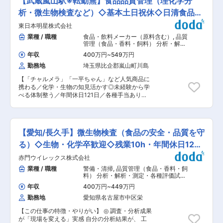
【武蔵嵐山駅※転勤無】食品品質管理（理化学分
大を進めている途中のため、成長途上の企業で働
す。 ・ISO22000/ISO9001 を取得しているの
フラの維持、食品の品質管理などに活用されてお
くことが可能です。
で、規格を理解して業務システムの改善を（ある
析・微生物検査など）◇基本土日祝休◇日清食品G
り、私たちの仕事は社会基盤を支える重要な役割
程度）主体的に行うことが出来る。 ・食品安全に
を担っています。 ■人材育成 当会の魅力の一つ
メーカー
東日本明星株式会社
ついて精通していくことができる 【歓迎】 ・他
は、環境・水質・食品など幅広い分野の調査業務
部署と連絡を取って業務を進めることがあるた
業種 / 職種
食品・飲料メーカー（原料含む）
,
品質
に携われることです。さまざまな試料や調査・分
め、コミュニケーションを取ることに抵抗がなく
管理（食品・香料・飼料） 分析・解
析手法を経験することで、知識と技術を総合的に
協調性のある方 ・生産現場との密な連携のできる
析・測定・各種評価試験（食品・香
高めることができます。 また、本人の適性や希望
年収
400万円
~
549万円
料・飼料）
方 ・分析機器の調整やメンテナンスの対応経験が
に応じて、特定分野の専門性を高めるスペシャリ
勤務地
埼玉県比企郡嵐山町川島
ある方 ・実験操作が好きな方 ・周囲との協調性
ストの育成にも力を入れています。水質分析、環
や自分なりの考えを持ちながら物事を進められる
境調査、食品分析など、それぞれの分野で高度な
【「チャルメラ」「一平ちゃん」など人気商品に
方 ・立場に関係なく相手を尊重でき、謙虚な姿勢
知識や技術を磨き、その分野を牽引する技術者と
携わる／化学・生物の知見活かす◎未経験から学
で業務に取り組める方 ・主体性を持ちながら、積
して活躍することも可能です。 幅広い知識を持つ
べる体制整う／年間休日121日／各種手当あり】
極的に行動できる方 変更の範囲：会社の定める業
ゼネラリストを目指す道も、一つの分野を極める
■業務概要： 当社は日清食品のグループ企業で
務
スペシャリストを目指す道もあります。職員一人
す。お任せするのは、明星チャルメラ、一平ちゃ
ひとりの個性や適性を尊重し、能力を最大限に発
ん等、皆に愛されているインスタントラーメン製
揮できる職場環境づくりを大切にしています。 ■
造工場内での仕事です。 当社の品質管理部門で
【愛知/長久手】微生物検査（食品の安全・品質を守
就業環境 転勤がないため、腰を据えて長期的に働
は、製品の「安全性・安心」を守るため、分析業
くことができます。20〜60代まで幅広い年代が
務、製造現場とのコミュニケーションを両軸で担
る）◇生物・化学卒歓迎◇残業10h・年間休日125
活躍しており、未経験の方にも仕事の流れや専門
当します。未経験からでも学べる体制が整ってい
日
知識を基礎から指導します。 変更の範囲：会社の
赤門ウイレックス株式会社
るため、品質管理職へキャリアチェンジしたい方
定める業務
に最適な環境です。 ■業務詳細： 製品の安心安
業種 / 職種
警備・清掃
,
品質管理（食品・香料・飼
全のため、「分析業務」を中心に品質管理に関わ
料） 分析・解析・測定・各種評価試験
る様々な業務を行います。（以下一例） ・分析業
（食品・香料・飼料）
年収
400万円
~
449万円
務（理化学・微生物） ・現場巡回チェック ・デ
勤務地
愛知県名古屋市中区栄
ータ資料の作成 ・職場改善提案 化学・生物系の
知識を活かせるほか、文系出身でも研修があるた
【この仕事の特徴・やりがい】 ◎ 調査・分析成果
め未経験から安心して始められます。 ■製造現場
が「現場を変える」実感 自分の分析結果が、 工
とのコミュニケーション業務 品質管理は製造現場