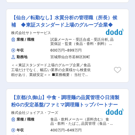
集しております。 ■魅力： ・様々な取り扱い商
チ職を募集します。自分で見極めた品種を農家へ
品：有名なこんにゃく以外にも白滝や寒天ゼリ
提案できる、“成果が形として残る仕事”が特長で
ー、レトルト製品、海産物加工品等の商材も取り
す。 ■業務詳細： 北海道内の試験圃場を巡り、
扱っています。様々なニーズに対応ができるよう
【仙台／転勤なし】水質分析の管理職（所長）候
作物の生育データを収集していきます。 海外から
に今後も商材を増やしていく予定です。 ・安定
導入した品種を実際に栽培し、北海道の環境にフ
補 ◆東証スタンダード上場のグループ企業◆
性：設立して以来、こんにゃくのプロフェッショ
ィットするかを検証。目で見た特徴、気候との相
ナルとして様々なこんにゃく製品を製造し、拡販
株式会社サトーサービス
性、生育スピードなど、多角的にデータ化しま
しております。また2018年には食品安全マネジメ
す。研究室にこもるのではなく、十勝の大地で汗
業種 / 職種
試薬メーカー・受託合成・受託分析
,
品
ントシステム認証規格「FSSC22000（Ver
を流し、実体験を通して農業を支える。そんな面
質保証・監査（食品・香料・飼料） 分
5.1）」取得しております。 ■当社の特徴： 当社
白さがあります。 ■具体的には： ・試験圃場の
析・解析・測定・各種評価試験（食
は、創業以来「基本は本物」をスローガンに、製
年収
600万円
~
899万円
品・香料・飼料）
設計・作付け〜収穫までの一連管理 ・生育デー
品の品質向上と豊かな食生活の創造に貢献すべく
勤務地
宮城県仙台市若林区卸町
タ・形質の記録および分析 ・海外の選抜圃場や供
企業活動を行って参りました。最近は、健康志
給元との連携・情報交換 ・得られたデータを元
向・本物志向の食品へのニーズが高まり、新しい
＜＜東証スタンダード上場のグループ企業／食品
に、営業や農家へ品種・栽培方法を提案 ・新規商
食スタイルが生まれております。このような多様
工場だけでなく、幅広い業界の企業様から検査依
材の検証・導入サポート 現場で得る“生きたデー
化するニーズに対応するため、情報を発信する消
頼があり、業績安定＞＞ ■業務概要： 当社で
タ”が、翌年の試験設計や品種選抜の判断材料に
費者とダイレクトにコミュニケーション、生の声
は、食品や飲料水の安全を守るための各種検査・
なります。 ■入社後について：3年かけて育て
を商品開発部門に生かし、新しい魅力あるオリジ
分析業務を担当するスタッフを取り纏める管理職
る、高待遇の環境◎ ◇1年目：現場に入り、まず
ナル商品を開発し、ユーザーの期待と信頼に応え
（所長）候補を募集しています。食品分析や水質
「農業の基礎体力」をつくる まずは上司と一緒に
られる会社として前進していきます。近年ではも
検査を通じて、消費者の健康と安全を確保する重
工場や試験圃場を訪問。圃場での作業、機械操
【京都/久御山】中食・調理麺の品質管理◇日清製
つ煮などのレトルト食品にも力を入れており、巣
要な役割を担っていただきます。最新の分析機器
作、栽培の流れなど、泥臭い部分も含め土台から
ごもり需要で売上も更に拡大しております。
を使用し、正確なデータを提供することで、社会
粉Gの安定基盤/ファミマ調理麺トップパートナー
学びます。 ◇2年目：自分の担当を持ち、試験の
貢献を実感できる職場です。検査スタッフのマネ
一部を運営 上長・先輩のレビューを受けながら、
株式会社ジョイアス・フーズ
ジメントもお任せします。 ■職務内容： ・食品
仮説→検証の流れを経験します。 実践を通し、少
や飲料水の細菌検査・栄養成分検査 ・食品製造用
業種 / 職種
食品・飲料メーカー（原料含む） 食
しずつできることを増やしていきます。 ◇3年
水の水質検査 ・工場排水や土壌の分析 ・公衆浴
品・飲料・たばこ
,
品質管理（食品・香
目：一人で試験を管理し、選抜の判断材料をまと
場やプール水の水質検査 ・各種分析機器の操作と
料・飼料） 分析・解析・測定・各種評
める 自分一人で試験の管理やデータのまとめを行
年収
400万円
~
649万円
価試験（食品・香料・飼料）
データ管理 ＜職務詳細＞ ・ご担当いただくエリ
えるようになります。独り立ち後も、チームでフ