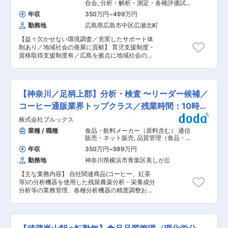
せ対応や調整など ■分析検体の試験所への発送／
合会
,
分析・解析・測定・各種評価試験
ス』などを開発し、食のパイオニアとして新しい
進捗管理 ■分析報告書・請求書の発行 ■分析結果
（化学） 分析・解析・測定・各種評価
『おいしさ』を提案してきました。 ・現在は、
年収
350万円
~
499万円
試験（食品・香料・飼料）
に関する問い合わせ対応 ■受注・売上データの集
JTグループの食品事業を担う企業として、独自技
勤務地
広島県広島市中区広瀬北町
計、債権回収 【配属先について】 配属予定のCS
術を活用した『高核酸酵母エキス』など、和洋中
グループは計4名在籍しております。 職位に関わ
を問わず幅広く使用できる高付加価値商品の開
【益々欠かせない環境調査／充実したサポート体
らず、意見を言いやすいフラットな雰囲気です。
発・生産に取り組んでいます。 ・アメリカ、中
制あり／地域社会の発展に貢献】 育児支援制度・
各案件は担当者が主体となって対応しますが、疑
国、タイ、インドネシアに製造・販売会社を有
資格取得支援制度有／広島を拠点に地域社会の安
問や問題が生じた場合は随時メンバー同士でフォ
し、現地で独自のネットワークを形成しながら、
全・安心に直結！「社会に役立つ仕事がしたい」
ローし合っています。 当社単独での従業員数は少
富士食品工業グループ全体の生産力と販売力を高
「幅広い調査・分析技術を身につけたい」「調
ないですが、国内外のグループ会社と協業する機
めています。 変更の範囲：会社の定める業務
査・分析の専門性をさらに高めたい」という方を
会が多く、日々連絡を取り合って業務を進めてい
歓迎します。私たちとともに、環境と人々の暮ら
ます。 【おすすめポイント】 ■様々な分析方法
【神奈川／足柄上郡】分析・検査 〜リーダー候補／
しを支える仕事に挑戦してみませんか。 ■採用背
を学べる◎： 食品の種類、分析方法の種類も多岐
景 活動範囲を広島から全国へ展開しているため、
コーヒー通販業界トップクラス／残業時間：10時
に渡るため、新しい分析方法を幅広く学ぶことが
調査・分析サービスに関するご依頼が増加してい
可能です。新たな発見もあり、自身で調べたもの
間〜
株式会社ブルックス
ます。今後も高品質なサービスを安定して提供し
を活かして提案を進めるやりがいがあります。 ■
続けるため、長期的な視点で組織体制の強化を図
業種 / 職種
食品・飲料メーカー（原料含む） 通信
国際的な仕事ができる◎： 世界各国のユーロフィ
るべく、新たな人材を募集します。 ■職務内容
販売・ネット販売
,
品質管理（食品・香
ングループのラボとやり取りがあり、日本では対
環境水や大気、土壌、食品、飲料水、廃棄物など
料・飼料） 分析・解析・測定・各種評
応できない分析は海外ラボで対応します。また、
年収
350万円
~
599万円
価試験（食品・香料・飼料）
の理化学分析・微生物検査・調査測定等を行いま
輸出に関わるPJの場合、現地の法規制などの知識
勤務地
神奈川県横浜市青葉区美しが丘
す。職員は試験室での理化学分析のほか、フィー
も得ることができます。 英語の文書を読解するこ
ルドワークや環境・食品に関するコンサルティン
ともあるため、英語力も活かせます。 【取引先】
【主な業務内容】 自社関連商品(コーヒー、紅茶
グ、営業なども担当します。 ■お取引先 国や地
主な取引先は食品メーカーや原材料卸、官公庁な
等)の分析機器を使用した残留農薬分析・栄養成分
方公共団体、民間企業（建設、環境調査、製造
どです。 製品の分析や品質保証、海外輸出時の調
分析等の業務管理、各種分析機器の精度調整およ
業、食品など） ■社会ニーズ 環境保全への関心
査など幅広いご依頼をいただいております。 【同
び保守管理、品質検査業務の管理、化粧品・医薬
の高まりや法規制の強化、食品の安全性確保、水
社について】 世界最大の分析会社であるEurofins
部外品の製造・販売管理(自社製品) 【やりがい】
道水の品質管理などを背景に、当会が担う調査・
の日本法人グループ企業となります。欧州では圧
・検査をして結果を出すだけでなく、分析・検査
分析へのニーズは高まっています。分析・調査結
倒的な知名度を誇っており、日本でもより業務拡
業務全体が潤滑に機能できるための管理を任せま
果は、企業や自治体の環境管理や計画、公共イン