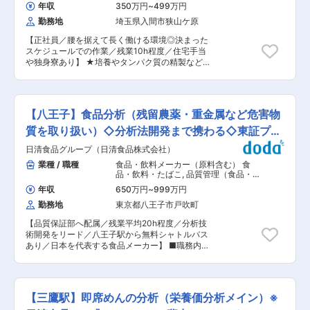
調不良者が発生した場合の対処、クレームの発生
（基礎研究） 分析・解析・測定・各種
す。 当社は40年以上にわたり、環境衛生分野に
年収
350万円
~
499万円
評価試験（食品・香料・飼料）
時調査などです。 同社では、社屋に入る前と工場
特化したサービスを提供し、食品・医療・建築・
勤務地
埼玉県入間市狭山ケ原
に入る前の2段階で衛生チェックを行います。服
研究施設など幅広い業界から安定して依頼をいた
装やほこり、手洗いなどどんなことをどの工程で
だいています。 ■メッセージ 「研究室で終わら
【正社員／腰を据えて長く働ける環境◎決まった
行うかを考え、仕組みやルールを社員全員が周知
せない。調査・検査を“社会の安全”につなげる仕
スケジュールでの作業／残業10h程度／住宅手当
するよう動きます。また、日々でも検査チェック
事です。」 大学・大学院で学んだ微生物、化学、
や独身寮あり】 ★培養やタンパク質の精製など、
を行い工場に不衛生な状態で入場するものがいな
生物の知識を、食品の安全や人が働く環境の安心
バイオ領域で腰を据えて働けます★ ■職務内容：
いよう徹底しております。 もしクレームが発生し
へ——。 分析だけで終わらず、現場を見て、考え
化粧品や健康食品原料の製造に必要な、培養やタ
てしまった場合、その発生原因を調査し同じこと
て、改善につなげる研究・技術職を目指しません
ンパク質の精製業務をお任せします。 ＜具体的な
が発生しないよう対応策を検討していただきま
か。
業務内容＞ ・微生物の培養業務 ・タンパク質の
す。（基本的に顧客対応は、同ポジションの部長
【八王子】食品分析（残留農薬・重金属など危害物
精製業務 ・タンパク質含有化粧品バルクの少量製
が行うため、入社後すぐに顧客対応をお任せする
造 ・Excelなどのデータ入力 ・バイオプロセスの
質を取り扱い）◇分析法開発まで携わる◇東証プラ
ことは御座いません。） ■組織構成／教育：現在
効率化検討や実験データ解析 【使用機器】 イン
5名（20代4名、50代1名マネージャー）が所属し
イム上場
日清食品グループ（日清食品株式会社）
キュベーターシェーカー、オートクレーブ、冷却
ております。しかし数名が、親会社であるニップ
遠心機、超音波破砕機、ドラフトチャンバー、ク
業種 / 職種
食品・飲料メーカー（原料含む） 食
ンからの出向であり期間が来ると戻らないといけ
リーンベンチ 【1週間の流れ】 月：試薬作製・培
品・飲料・たばこ
,
品質管理（食品・香
ない状況です。すぐ戻らないといけないというわ
地作製（3Lフラスコ） 火：微生物の前培養植菌
料・飼料） 分析・解析・測定・各種評
けではないため、人数の多い今、新しい方を迎え
年収
650万円
~
999万円
価試験（食品・香料・飼料）
（8：30〜17：00の時差出勤の可能性あり）、本
入れしっかり業務を教育していきたいと考えてお
勤務地
東京都八王子市戸吹町
培養植菌 水：集菌・破砕・濾過 木：タンパク精
ります。入社後約６か月は、製造部に所属頂き同
製 金：タンパク精製 ※培養時間や精製の反応時間
社の製造工程を一通り見て実際に手を動かし知っ
【品質保証部へ配属／残業平均20h程度／分析技
など、待ち時間が発生するため、その時間にデー
て頂きます。その後、品質管理部に配属となり、
術開発をリード／八王子駅から無料シャトルバス
タ入力など事務作業を行っていただく予定です。
そこでは先輩社員より業務をOJT教育にて教えて
あり／日本を代表する食品メーカー】 ■職務内
※研究開発課・品質管理課と協力しながら検証実
頂きます。 ■工場の特徴：2019年2月に完成した
容： 品質保証部の食品分析グループにて、食品中
験なども実施いただく予定です。 ■入社後のフォ
工場で、製造設備は最新鋭です。製造環境・安全
の危害物質（残留農薬、動物用医薬品、重金属な
ロー体制： 本業務を担当している先輩社員が1名
面・品質管理面は、業界の中でもトップ水準を誇
ど）に関する、分析技術開発・分析業務・品質管
おり、その社員がOJTでサポートします。業務
ります。働く人にとっての環境では、作業する室
理を主担当としてお任せします。 ＜具体的な業務
は、2名体制で協力しながら行います。身につけ
【三鷹駅】即席めんの分析（栄養価分析メイン）※
内温度は一定温度で管理されており、快適に過ご
＞ ・新規分析技術開発プロジェクトの企画・推進
た専門技術のスキルを伸ばせる環境です。 ■魅力