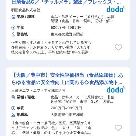
すことができます。
・分析法の開発、改良、効率化 ・製品・原材料・
日清食品G／『チャルメラ』輩出／フレックス・残
ポイント： 【研究と製造の橋渡し】 研究成果を
資材の分析、および結果の妥当性評価 ・分析結果
製造工程に落とし込み、形にしていく過程に関わ
業月５H
明星食品株式会社
に基づく課題抽出、改善提案 ・QA／QCの観点で
れるポジションです。 ■キャリアパス： 本ポジ
の分析管理、業務フロー整備、進捗管理 ・関係部
業種 / 職種
食品・飲料メーカー（原料含む）
,
品質
ションで長く働くことも可能ですし、本人の希望
署と連携した業務推進 ■配属部署： 日清食品ホ
管理（食品・香料・飼料） 分析・解
次第では、研究開発など、より上流工程や他分野
ールディングス（株）品質保証部 食品化学G ※
析・測定・各種評価試験（食品・香
へのチャレンジも可能です。 ■働き方： ・残業
年収
500万円
~
599万円
料・飼料）
日清食品（株）にて採用後、日清食品ホールディ
時間：10h程度 ・土日祝休／年間休日122日 ※事
勤務地
東京都武蔵野市関前
ングス（株）へ出向となります。 ■働く環境：
前に計画を立てて業務を進めるため、有給休暇も
・残業時間：20h程度（研究所平均） ・スーパー
取得しやすい環境です。 ※1週間で作業が完結す
〜男女問わず活躍！＜子育てと両立している方も
フレックス制度あり（コアタイム無）※一部事業
るスケジュールを組んでおり、休日出勤は基本あ
多数在籍＞／お休みをとりやすい環境／入社3年
所除く ・グローバル安全研究所勤務 └八王子駅か
りません。 ■福利厚生： ・家族手当あり ※支給
後の定着率86％以上、平均勤続年数18年で長期就
ら社員専用無料シャトルバスあり └マイカー通勤
条件あり ・住宅手当（月15000円）あり ※支給
業できる環境〜 ■業務概要 日本を代表する即席
可 ■当社の食品安全について： グローバル食品
条件あり ・独身寮あり ■配属部署： バイオ製造
めんメーカーとして、チャルメラ等多くのヒット
安全研究所は、「美健賢食」、「食為聖職」とい
課 ※他部署との距離も近く、相談しながら業務を
商品を輩出した当社で、品質保証部 分析研究グル
う創業者精神のもと、人々の健康を支える食の安
進める風土です。日々の連携を大切にする、落ち
ープの一員として即席めんの分析業務を担当して
全を追求しています。独自の食品安全監査基準
【大阪／豊中市】安全性評価担当（食品添加物）あ
着いた雰囲気の職場です。 変更の範囲：会社の定
いただきます。 ＜具体的には＞ ・新製品の栄養
「NISFOS」を用い、国内外の製造工場で品質管
める業務
表示のための栄養価分析（基本栄養成分および
らゆる食品の安全性向上に関わる◇食品添加物トッ
理を徹底。原材料の受け入れから製造ラインまで
VB1・VB2のHPLC分析、Na・Ca・K・P・Fe等
多様な異物混入防止設備を導入し、微生物検査や
プシェア
三栄源エフ・エフ・アイ株式会社
の原子吸光分析） ・めん・スープ・かやく等の試
官能検査など厳密な品質検査も実施しています。
作品の規格分析（油分・塩分・Aw）や保存試験
業種 / 職種
食品・飲料メーカー（原料含む）
,
非臨
■グローバルイノベーション研究センターについ
（油脂の酸価・過酸化物価、微生物検査（大腸菌
床研究（安全性・毒性・GLP） 医薬品
て： 当社の研究拠点である、「the WAVE」は、
群（推定・確定・完全 試験）、食中毒菌類を含
質保証（QA）（本社） 品質保証・監
グローバルイノベーション研究センターとグロー
年収
700万円
~
999万円
査（食品・香料・飼料） 分析・解析・
む） ・原料資材の規格分析（脂肪酸組成・トコフ
バル食品安全研究所の2つから成り立っていま
測定・各種評価試験（食品・香料・飼
勤務地
大阪府豊中市三和町
ェロール・カプサイシン）および安全性や保存性
す。 その中で、グローバルイノベーション研究セ
料）
に係る理化学分析・微生物検査 ・CV品の理化学
ンターでは、日清食品グループが成長するための
【食の総合メーカー兼商社／医療、医薬業からキ
検査・微生物検査・異物等の元素分析・同定
ドライブコアとなる新しい技術を生み出していま
ャリアチェンジ歓迎◎「色」「香り」「味」「食
（EDX・FT-IR・SEM・デジタルマイクロスコー
す。即席麺類だけでなく、チルド （冷蔵） や冷
感」「機能・健康」のすべてを扱う企業◆食品添
プ） ■商品例 ・チャルメラ・中華三昧・一平ち