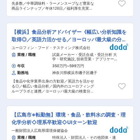
が行われます。 ※研究開発職向けの研修やウェビ
先多数／中華調味料・ラーメンスープなど豊富な
ナーも実施しています。 ※人間力研修（コミュニ
商品ラインナップ／年休126日／福利厚生充実】
ケーション研修、ロジカルシンキング研修など）
■業務内容 国内外に工場を持ち、加工原料/業務
も実施しています。 ■働きやすい環境： ・残業
用調味料/酵母関連素材等の開発・製造・販売して
時間：4.6時間（平均） ・土日祝休／年間休日
いる当社にて、開発部門に所属し、食品・調味料
127日 ・有給取得平均日数：14.8日 ・転居を伴う
製品の分析業務全般を担当いただきます。 ■業務
転勤はありません └全国26拠点のネットワークに
【横浜】食品分析アドバイザー《幅広い分析知識を
詳細 ・原料・中間製品・最終製品の理化学分析
より、転居後も継続勤務が可能です。 ・産休取得
・一般成分分析（水分、灰分、たんぱく質、脂質
取得◎／英語力活かせる／ヨーロッパ最大級の分析
人数：44名（2023年度実績） ・育休復帰人数：
等） ・原子吸光分析によるミネラル・金属成分分
43名※うち男性6名（2023年度実績） ・育休復帰
企業》
ユーロフィン・フード・テスティング株式会社
析 ・HPLCによるアミノ酸、有機酸、糖類等の分
後の時短勤務：お子様が小学校就学前まで実施可
析 ・GC／GC-MSによる香気成分・揮発性成分分
業種 / 職種
試薬メーカー・受託合成・受託分析 大
能です ■キャリアパス： ◎専門職として常駐先を
析 ・微生物検査・衛生試験 ・リスクアセスメン
学・研究施設
,
技術営業・アプリケーシ
異動する ◎専門職からへ営業や企画系へチャレン
ト対応業務、その他管理 ・分析データの取りまと
ョンエンジニア（食品・香料・飼料）
ジ └パーソルグループの制度を活用し、グループ
年収
350万円
~
599万円
分析・解析・測定・各種評価試験（食
めおよび報告書作成 ・分析手法の改良・開発およ
内の様々な職種に挑戦できます。 ◎常駐先企業の
品・香料・飼料）
勤務地
神奈川県横浜市磯子区磯子
び精度向上活動 ・開発担当者との連携による製品
正社員に転職する ★専任の担当者（キャリアマネ
開発支援 ・品質保証部門や生産部門との連携業務
ジメント）がサポートします。 └入社後に常駐先
【食品や化学業界出身の方歓迎／英語力を活かせ
■魅力 募集する分析チームは、研究開発・品質保
での悩みや今後のキャリアに関して相談ができ、
る◎／幅広い食品分析／国内外のユーロフィング
証・生産技術を支える重要な技術部門です。分析
アドバイスをもらうことができます。また、「自
ループラボと連携／ヨーロッパ最大級の検査分析
技術を活用して製品品質の向上や新商品開発を支
分がなりたい姿」を目指して、中長期的なキャリ
会社】 【はじめに】 今回は、食品分析サービス
援し、食品の安全性・品質・機能性を科学的な視
ア形成もサポートします。 ★ぜひご覧ください
の技術アドバイザーを募集します。顧客の要望に
点から支える役割を担います。 ■働きやすい環境
★ ・社員インタビュー動画：
合わせた最適な分析方法の提案から報告書作成ま
・年休126日 ・借り上げ社宅制度有 ・残業20ｈ
https://youtu.be/nU2OtVAC__8 変更の範囲：会社
でを担当いただきます。 【業務内容】 顧客との
程 ■組織構成 部門30名程 若手からベテランまで
【広島市※転勤無】環境・食品・飲料水の調査・理
の定める業務
窓口担当として、知見を活かしながらPJの管理を
幅広い社員が活躍しています。 ■当社について
いただきます。 ※分析業務はラボチームが行いま
化学分析◇理系卒歓迎◇UIターン歓迎
・1958年に設立されたスープ、調味料、加工食
す。 ■分析内容の顧客ヒアリング ■分析メニュー
品、業務用食品の製造・販売を行う食品メーカー
一般財団法人広島県環境保健協会
の提案・見積書作成 ■ラボチーム（分析担当者）
です。 ・1952年には、国産初の『固形コンソメ
との連携： 試験内容や検体輸送に関する問い合わ
業種 / 職種
特殊法人・財団法人・その他団体・連
スープ』や『麺用粉末スープ』『オイスターソー