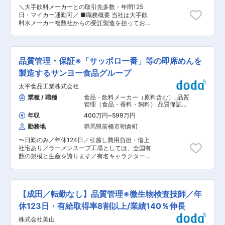
※ご入社後は研修や先輩社員のOJT指導で丁寧に
けています。 ・「安全・安心・健康」をテーマに
＼大手飲料メーカーとの取引先多数・年間125
サポート致します。 ■配属先の組織体制： 配属
した製品の製造・販売を幅広く展開しています。
日・マイカー通勤可／ ■職務概要 当社は大手飲
先…徳島工場・品質保証課 現在本社工場に約11名
＼あなたが手掛けた商品が全国に届きます！／ ・
料水メーカー複数社からの受託製造を担ってお
(女性6名/男性5名)の品質管理担当が在籍。20
年休125日、残業も10Hほどで働きやすい環境。
り、またお茶やスポーツドリンク、サイダーなど
代〜40代の社員が活躍しております。文系出身・
・そのうえで、全国各地のスーパーやコンビニな
の自社ブランドも展開しています。そんな当社の
未経験から中途で活躍している先輩社員もおりま
どにあなたが手掛けた商品が届きます。 ・日本の
兵庫県神崎郡神河町にある、本社第二工場におい
すので、食品業界で品質管理の経験や、学校での
食卓を支える商品作に携わり、日常でもやりがい
て“製造ラインの品質管理業務”をお任せ致します
物理や化学の知識がなくとも方でもご安心くださ
品質管理・保証※「サッポロ一番」等の即席めんを
を感じられることも魅力のお仕事です。 変更の範
■職務内容 誰でも知っているペットボトル飲料水
い ■勤務体系： 2交替制で実質7時〜19時、19
囲：会社の定める業務
の品質を担保する仕事なので、やりがいと責任感
製造するサンヨー食品グループ
時〜7時勤務が多いです。 ※1年単位の変形労働時
を感じられるお仕事です。 ＜具体的には＞ ・水
間制を採用（4月：7時間50分／5月〜12月：9時
太平食品工業株式会社
質検査 ・原材料確認 ・内用液の検査 ・ラベル・
間10分／1月：7時間10分／2月：7時間50分と8
キャップ等の外観検査など ※製造課と連携しなが
業種 / 職種
食品・飲料メーカー（原料含む）
,
品質
時間／3月：7時間40分）上記超過時間分は残業
ら、サンプル抽出・調合・殺菌等の各工程毎に測
管理（食品・香料・飼料） 品質保証・
扱いとなり割増賃金が全額支払われます ※２交替
定機器を用いて検査をし、適正値か確認をして行
監査（食品・香料・飼料） 分析・解
勤務ですが、4日出勤し2日休みなので通常より勤
年収
400万円
~
599万円
析・測定・各種評価試験（食品・香
くイメージです。 ※製造スタッフ約9名+品質管理
務が1日短く、実質年間休日は125日！ ■当社の特
料・飼料）
勤務地
群馬県前橋市朝倉町
担当1名の計10名で一つの班となり、業務を行っ
徴： 飲料水メーカーとして、お茶やスポーツドリ
て頂きます。 ※ご入社後は研修や先輩社員のOJT
ンク、サイダーなどの自社ブランド商品の製造販
〜日勤のみ／年休124日／引越し費用負担・借上
指導で丁寧にサポート致します。 ■配属先の組織
売をしている当社。1972年より缶コーヒーの製造
社宅あり／ラーメンスープ工場としては、全国有
体制： 配属先…本社第二工場・品質保証課 現在本
を開始、1987年には日本初となる350ml缶コーヒ
数の規模と生産を誇ります／有名キャラクターと
社第二工場に約22名(女性7名/男性15名)の品質管
ー「デカカンコーヒー」が大ヒットとなり、現在
のタイアップ商品やキャンペーンなど魅力的な商
理担当が在籍。20代〜40代の社員が活躍してお
の礎を築きました。また、飲料受託製造として
品を多数展開／即席めんのスープ製造担う会社〜
ります。文系出身・未経験から中途で活躍してい
は、大手飲料水メーカーの製造を担っており、そ
■業務内容： ・食品の検査、分析 ・工場内の衛
る先輩社員もおりますので、食品業界で品質管理
の製造数量は全国トップ5のメーカーです。徳島
生管理 ・製品の規格書作成 ・一括表示の作成 ・
の経験や、学校での物理や化学の知識がなくとも
【成田／転勤なし】品質管理※微生物検査技師／年
工場では2026年に新ライン立ち上げなど設備投
クレームの原因調査 ・従業員への衛生指導、教育
方でもご安心ください ■勤務体系： 2交替制で実
資を積極的に行っています 変更の範囲：会社の定
・工場監査、各種マニュアルやルールの策定 な
休123日・有給取得率8割以上/業績140％伸長
質7時〜19時、19時〜7時勤務が多いです。 ※1年
める業務
ど ※基本土日休みですが、11月の繁忙期に週6勤
単位の変形労働時間制を採用（4月：7時間50分
株式会社美山
務となり、その分夏に3連休にカレンダー上で計
／５月〜12月：9時間10分／1月：7時間10分／2