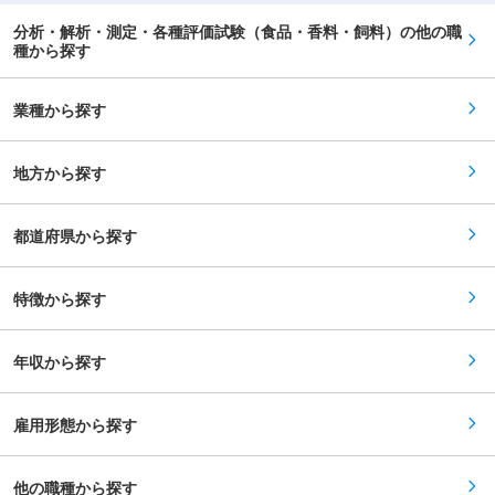
減や賞味期限延長によるサステナビリティへの貢
常駐先企業にて勤務開始となります。 ・常駐先企
献、海外での日本食需要拡大に伴うグローバル展
分析・解析・測定・各種評価試験（食品・香料・飼料）の他の職
業にて、座学での基礎知識研修や現場の実技研修
開など、成長機会も豊富です。 ■当社の強み 香
種から探す
が行われます。 ※研究開発職向けの研修やウェビ
料や着色料など特定分野に特化した企業が多い食
ナーも実施しています。 ※人間力研修（コミュニ
品添加物業界の中で、幅広い添加物を総合的に取
ケーション研修、ロジカルシンキング研修など）
り扱える数少ない企業である点です。また、メー
も実施しています。 ■働きやすい環境： ・残業
業種から探す
カー機能と商社機能を併せ持ち、自社の研究開発
時間：4.3時間（平均） ・土日祝休／年間休日
力を活かしながら、食品メーカーの課題に対して
126日 ・有給取得平均日数：13.5日 ・転居を伴う
最適なソリューションを提案できます。創業以来
転勤はありません └全国26拠点のネットワークに
培ってきた技術力と海外ネットワークを強みに、
地方から探す
より、転居後も継続勤務が可能です。 ・産休取得
健康・高付加価値食品や食品ロス削減など、社会
人数：44名（2023年度実績） ・育休復帰人数：
課題の解決にも貢献している企業です。 変更の範
43名※うち男性6名（2023年度実績） ・育休復帰
囲：会社内でのすべての業務
後の時短勤務：お子様が小学校就学前まで実施可
都道府県から探す
能です ■キャリアパス： ◎専門職として常駐先を
異動する ◎専門職からへ営業や企画系へチャレン
ジ └パーソルグループの制度を活用し、グループ
特徴から探す
内の様々な職種に挑戦できます。 ◎常駐先企業の
正社員に転職する ★専任の担当者（キャリアマネ
ジメント）がサポートします。 └入社後に常駐先
での悩みや今後のキャリアに関して相談ができ、
年収から探す
アドバイスをもらうことができます。また、「自
分がなりたい姿」を目指して、中長期的なキャリ
ア形成もサポートします。 ★ぜひご覧ください
★ ・社員インタビュー動画：
雇用形態から探す
https://youtu.be/nU2OtVAC__8 変更の範囲：会社
の定める業務
他の職種から探す