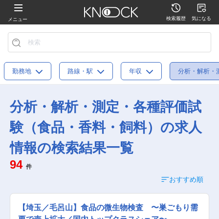
検索履歴
気になる
メニュー
勤務地
路線・駅
年収
分析・解析・
分析・解析・測定・各種評価試
験（食品・香料・飼料）の求人
情報の検索結果一覧
94
件
おすすめ順
【埼玉／毛呂山】食品の微生物検査 〜巣ごもり需