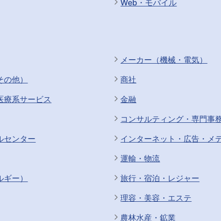
Web・モバイル
メーカー（機械・電気）
その他）
商社
医療系サービス
金融
コンサルティング・専門事
ルセンター
インターネット・広告・メ
運輸・物流
ルギー）
旅行・宿泊・レジャー
理容・美容・エステ
農林水産・鉱業