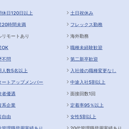
間休日120日以上
土日祝休み
業20時間未満
フレックス勤務
ルリモートあり
海外勤務
業OK
職種未経験歓迎
歴不問
第二新卒歓迎
用人数5名以上
入社後の職種変更なし
タートアップメンバー
中途入社5割以上
験者優遇
面接回数1回
資系企業
定着率95％以上
装自由
女性5割以上
性管理職登用実績あり
20代管理職登用実績あり