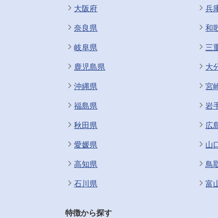
大阪府
兵
奈良県
和
岐阜県
三
鹿児島県
大
沖縄県
宮
福島県
岩
秋田県
広
愛媛県
山
高知県
鳥
石川県
富
特徴から探す