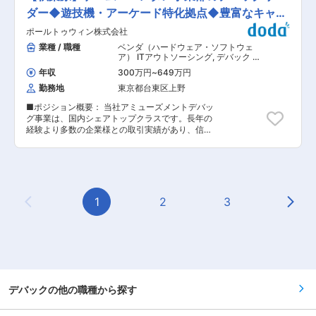
てきた当社。 創業時から30年間で、1万6000件
合的な品質保証サービスを手がけています。 ◇ク
ダー◆遊技機・アーケード特化拠点◆豊富なキャリ
以上のエンタメコンテンツ開発支援を行ってきた
ライアントが抱える課題の解決をサポートするプ
ゲームデバッグ事業をはじめ、ソフトウェアテス
アパス◎
ポールトゥウィン株式会社
ロジェクトマネージャーをお任せ！ 世の中により
ト事業やネットサポート事業など幅広く展開し、
安心・安全を届ける為に、日々高いレベルの品質
業種 / 職種
ベンダ（ハードウェア・ソフトウェ
お客様の「サービス・ライフサイクル」における
保証サービスを提供できるよう、当社センターで
ア） ITアウトソーシング
,
デバック 評
課題を解決しています。 2024年より「期待通
勤務するオペレーターと共に、クライアントが抱
価・デバッグ
り、予想以上。」をビジョンとして掲げ、従来か
年収
300万円
~
649万円
える課題の解決をサポートする現場のスペシャリ
らの期待に応えつつ前向きな熱意と自由な発想に
勤務地
東京都台東区上野
ストとなり、お客様が満足するサービス提供をコ
て、予想以上の新たなよろこびを生み出すサービ
ントロールするのが「プロジェクトマネージャ
スを展開しております。 プライム上場グループ会
■ポジション概要： 当社アミューズメントデバッ
ー」です！ ◇プロジェクト推進及び統括して頂
社としての事業安定性がありながら、積極的な
グ事業は、国内シェアトップクラスです。長年の
き、予算・スケジュール通りにコンテンツをリリ
M&Aや新規事業開発により変化し続け、大手企業
経験より多数の企業様との取引実績があり、信頼
ースする支援をします！ ◇『大手コンシューマー
ながら挑戦する精神を持った当社で、ともに成長
の高いサービスを提供している分野です。 秋葉原
ゲーム会社』専任のプロジェクトマネージャーを
したい仲間を募集いたします。
第二センターは、当社の数あるセンターの中で
募集します！ ■業務詳細： ※ご経験に応じて、
も、遊技機・アーケードゲーム・カードゲーム等
複数のチームを包括的に管理頂きます。 ・案件管
を扱う特化拠点です。これまでのご経験に応じ
理（進捗、コスト、スケジュールなど） ・課題ヒ
て、最適な案件をご案内いたします。また、
アリング／現状分析 ・プロジェクトを円滑になる
2025年9月に新設されたばかりのセンターなの
1
2
3
よう対人関係マネジメントにてチームを運営 ・顧
Previous Page
Next
で、清潔で整った環境の中、快適にお仕事ができ
客や品質管理部署の課題やニーズ調査 ・品質分
ます。 業界でのご経験をお持ちの方、また遊技
析、テスト結果の分析 ・メンバーマネジメント
機・アーケードゲーム・カードゲームが好きで、
◆5,000万円〜5億円程度の売上となるプロジェ
ゲームに詳しい方、一緒に当社でアミューズメン
クトを総合管理 複数プロジェクトをご担当いただ
ト業界を盛り上げていきませんか。 ■業務内容：
き、プロジェクトを推進していただきます。 メン
主にプロジェクトチームのリーダーとして、品質
バーのマネジメントをしながら、品質保証プラン
向上業務及びチームメンバーの教育・管理業務に
の企画、設計、顧客折衝、プロジェクト推進及び
携わっていただきます。 ■業務詳細： ◇顧客企
デバックの他の職種から探す
プロジェクト統括していただきます。 ◆マネジメ
業や品質管理部署と合意したテスト方針を基に、
ント業務の魅力/評価に応じてステップアップ プ
最適なテスト実行計画を提案 ◇テスト計画策定と
ロジェクトマネージャーとしてご経験を積んでい