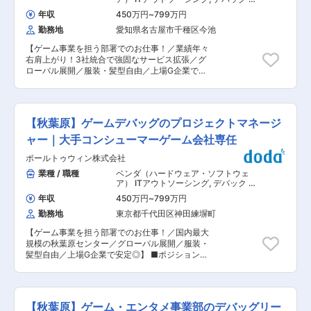
れる特性がある中でも、当社は順調に売り上げを
ュール通りにコンテンツをリリースする支援をし
ームプロデューサー・ディレクター・
推移させています。その背景には、「必殺仕置
年収
450万円
~
799万円
プランナー
ます。 ※ご経験に応じて、複数のチームを包括的
人」「ウルトラマンシリーズ」「乃木坂46」「魔
勤務地
愛知県名古屋市千種区今池
に管理頂きます。 ・案件管理（進捗、コスト、ス
法少女まどか☆マギカ」「ソードアート・オンラ
ケジュールなど）? ・課題ヒアリング／現状分析?
イン」等、誰もが知る大ヒット機種を次々とリリ
【ゲーム事業を担う部署でのお仕事！／業績年々
・プロジェクトを円滑になるよう対人関係マネジ
ースさせている、当社のデザイン・技術力にあり
右肩上がり！3社統合で強固なサービス拡張／グ
メントにてチームを運営? ・顧客や品質管理部署
ます。 【働きやすい環境】： 当社の社風は非常
ローバル展開／服装・髪型自由／上場G企業で安
の課題やニーズ調査? ・品質分析、テスト結果の
にフラットかつ自由で、業務における自己裁量が
定◎】 ■ポジション概要： 当社のエンターテイメ
分析? ・メンバーマネジメント? ■当社の特徴：
豊富なことが特徴です。その為、社員同士の距離
ント領域でサービスを担っている第一事業部で
「“新しい”を共につくりだす」 をミッションに、
も近いことから社員の定着率が高く、離職率も低
は、大手ゲーム会社や海外タイトルを主とするお
新しいITサービスやプロダクト開発のご支援を
いことからも、働きやすい環境が形成されていま
客様に対し、スマートフォン・家庭用 ゲーム機に
し、多様な知識と実践経験にてクライアントの期
【秋葉原】ゲームデバッグのプロジェクトマネージ
す。 変更の範囲：会社の定める業務
おけるゲーム開発工程におけるテスト、またリリ
待に応えてきた当社。 創業時から30年間で、1万
ース後のサポートなど総合的な品質保障サービス
ャー｜大手コンシューマーゲーム会社専任
6000件以上のエンタメコンテンツ開発支援を行
を提供しております。 プロジェクト推進及び統括
ってきたゲームデバッグ事業をはじめ、ソフトウ
ポールトゥウィン株式会社
して頂き、予算・スケジュール通りにコンテンツ
ェアテスト事業やネットサポート事業など幅広く
をリリースする支援をします！ ■業務詳細： プ
業種 / 職種
ベンダ（ハードウェア・ソフトウェ
展開し、お客様の「サービス・ライフサイクル」
ロジェクト推進及び統括して頂き、予算・スケジ
ア） ITアウトソーシング
,
デバック ゲ
における課題を解決しています。 2024年より
ュール通りにコンテンツをリリースする支援をし
ームプロデューサー・ディレクター・
「期待通り、予想以上。」をビジョンとして掲
年収
450万円
~
799万円
プランナー
ます。 ※ご経験に応じて、複数のチームを包括的
げ、従来からの期待に応えつつ前向きな熱意と自
勤務地
東京都千代田区神田練塀町
に管理頂きます。 ・案件管理（進捗、コスト、ス
由な発想にて、予想以上の新たなよろこびを生み
ケジュールなど） ・課題ヒアリング／現状分析
出すサービスを展開しております。 プライム上場
【ゲーム事業を担う部署でのお仕事！／国内最大
・プロジェクトを円滑になるよう対人関係マネジ
グループ会社としての事業安定性がありながら、
規模の秋葉原センター／グローバル展開／服装・
メントにてチームを運営 ・顧客や品質管理部署の
積極的なM&Aや新規事業開発により変化し続け、
髪型自由／上場G企業で安定◎】 ■ポジション概
課題やニーズ調査 ・品質分析、テスト結果の分析
大手企業ながら挑戦する精神を持った当社で、と
要： 当社のエンターテインメント領域でサービス
・メンバーマネジメント ■当社の特徴： 「“新し
もに成長したい仲間を募集いたします。
を担っている第一事業部では、主に大手ゲーム会
い”を共につくりだす」 をミッションに、新しい
社や海外タイトルを主とするお客様に対し、スマ
ITサービスやプロダクト開発のご支援をし、多様
ートフォン・家庭用ゲーム機のゲーム開発工程に
な知識と実践経験にてクライアントの期待に応え
【秋葉原】ゲーム・エンタメ事業部のデバッグリー
おけるテストからリリース後のサポートまで、総