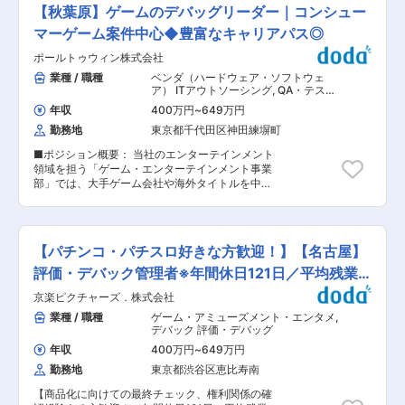
質の分析とレポーティング ■配属先の魅力 私た
る「アカウントマネージャー」へ。 年2回の昇
【秋葉原】ゲームのデバッグリーダー｜コンシュー
ちSNKは、格闘ゲームを中心に、アクションゲー
給・評価機会により、あなたの「実行力」と「提
ムやレトロゲームの移植など、幅広いジャンルの
マーゲーム案件中心◆豊富なキャリアパス◎
案力」を正当に報酬へと還元します。 ■業務内容
ゲーム開発を手掛けるゲーム会社です。 当社の品
ゲーム開発会社に常駐して頂き下記内容のメール
ポールトゥウィン株式会社
質管理部門は、「プレイヤーに最高の体験を届け
サポート二次対応業務に従事頂きます。 単なるメ
る」ことを使命とする、ゲーム開発の最終品質を
業種 / 職種
ベンダ（ハードウェア・ソフトウェ
ールの二次対応やデータ調査（課金・復旧など）
担う専門チームです。 開発初期からリリース後ま
ア） ITアウトソーシング
,
QA・テスタ
に留まらず、一次対応者の進捗・品質管理から、
で一貫してプロジェクトに関わり、テスト設計・
ー デバック
実機検証、さらにはクライアント企業の各部署を
年収
400万円
~
649万円
検証・品質基準の策定など、“遊びの面白さ”を支
巻き込んだ「折衝・交渉」までを一気通貫でお任
勤務地
東京都千代田区神田練塀町
える裏方のプロフェッショナル集団です。 「ゲー
せします。 ◇二次対応・調査・検証業務 ・対応
ム愛」を活かせる仕事をしてみませんか？ ■本ポ
方針の判断・決定およびデータ調査（ユーザーデ
■ポジション概要： 当社のエンターテインメント
ジションの魅力 品質管理部門のタイトルリーダー
ータ、課金、データ復旧） ・実機を用いた動作確
領域を担う「ゲーム・エンターテインメント事業
候補として、 複数タイトルの品質戦略を立案し、
認、再現検証 ◇ベンダー・プロジェクト管理 ・
部」では、大手ゲーム会社や海外タイトルを中心
チームを牽引する役割を担います。 単なる不具合
一次対応者のチケット進捗管理、対応品質チェッ
に、家庭用ゲーム機・スマートフォン向けゲーム
管理にとどまらず、 ・品質基準やテスト工程の設
ク ・ドキュメント作成（対応テンプレート、マニ
の開発からリリース後の運用まで、幅広い工程に
計 ・品質リスクの事前検知と対策 ・開発プロセ
ュアルの作成・改訂） ・問合せ傾向分析に基づく
おける品質保証サービスを提供しています。 本ポ
ス全体の最適化 といった上流工程からの品質づく
FAQ・テンプレートの提案（業務改善） ◇クライ
ジションでは、コンシューマーゲーム案件を中心
りを推進できる点が大きな魅力です。 また、開発
【パチンコ・パチスロ好きな方歓迎！】【名古屋】
アント対応・折衝 ・お客様先内各部署との折衝・
に、デバッグ（品質保証）チームのリーダーとし
チームと直接意見を交わしながら、「どうすれば
交渉、エスカレーション対応 ・週次・月次報告の
てプロジェクト運営を牽引していただきます。 テ
評価・デバック管理者※年間休日121日／平均残業
より良いプレイヤー体験になるか」を共に考えら
実施 変更の範囲：会社の定める業務
スト設計・進行管理・顧客折衝・改善提案など、
れるポジションです。 組織づくりやメンバー育成
15H
京楽ピクチャーズ．株式会社
プロジェクト全体の品質と進捗を統括する即戦力
に関心のある方にもやりがいのある環境です。 ■
ポジションです。 ■業務内容： 主にプロジェク
業種 / 職種
ゲーム・アミューズメント・エンタメ
,
求める人物像： ・ゲーム全般が好きでSNKのIPに
トチームのリーダーとして、品質向上業務及びチ
デバック 評価・デバッグ
愛情を持てる方 ・自律的に行動、プロジェクト全
ームメンバーの教育・管理業務に携わっていただ
体を把握し、提案を積極的に行える方 ・多人数の
年収
400万円
~
649万円
きます。 10〜50名規模のチームマネジメントを
チームの中で協調性を持って何事にも取り組める
勤務地
東京都渋谷区恵比寿南
通じて、品質の中核を担いながら 複数タイトル・
方 変更の範囲：会社の定める業務
大型案件を安定的に運用できるチーム体制の構築
【商品化に向けての最終チェック、権利関係の確
をお任せします。 ■業務詳細： ◇テスト計画・