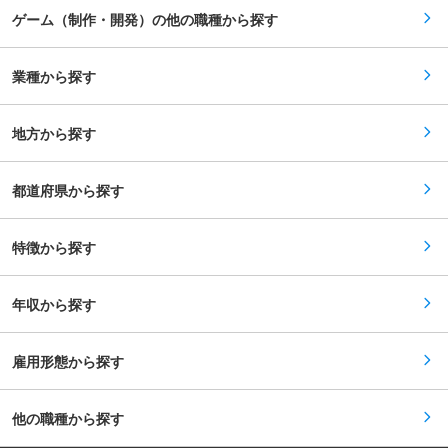
見積もり、環境整備 ◇テスト過程をレビュー、必
ただく中で、顧客の経営課題を解決するために品
ゲーム（制作・開発）の他の職種から探す
要に応じ計画を修正、顧客企業へ相談 ◇結果につ
質保証という側面から、顧客折衝経験、マネジメ
いて分析し、改善案と共に顧客企業へ報告 ◇QA
ント経験などを活かして部署の課題解決や事業提
業務（品質管理） ◇テストスケジュールの作成及
案など、さらに事業拡大に携わっていただくこと
び管理業務／テスト項目書の作成 ◇新人育成 ◇
業種から探す
も可能です。 あなたのキャリアパスが未来のリー
トラブルシュート ※10名〜50名程度のチームメン
ダー達の目標になります。 変更の範囲：会社の定
バーをリード。メンバーのマネジメントをしなが
める業務
ら、品質保証プランの企画、設計、顧客折衝、プ
地方から探す
ロジェクト推進していただきます。 ■研修につい
て： 入社後研修ではテスター業務を学び、ルーチ
ンワークの工程や実務知識を少しずつトレーニン
グします。その後先輩リーダーからOJTを受けな
都道府県から探す
がら業務理解を深めていただきます。十分な研修
期間を確保しておりますので、基礎からじっくり
学べます。 ■キャリアパス： （1）プロジェクト
特徴から探す
マネージャー 現場のスペシャリストであるプロジ
ェクトマネージャーとして、クライアントが抱え
る課題解決をサポート、より高いレベルの品質保
証サービスの提供に貢献しながら、プロジェクト
年収から探す
統括を進めていただくポジションです。 （2）拠
点マネージャー 管理職として、センターのデバッ
グ事業及びカスタマーサポート事業の拡大に向
け、センター全体のプロジェクト管理及び人員管
雇用形態から探す
理を担っていただくポジションです。
他の職種から探す