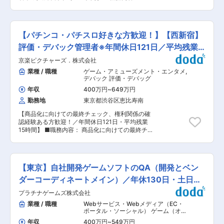
ズ作業に関連する業務（海外レーティング取得、
あり、オンとオフのメリハリをつけて働ける環境
品化に向けての最終チェック、権利関係の確認と
部材作成など） - 複数の翻訳者を統括し、全体の
が整っています。また、独身寮や社宅、各種保険
申請サポート業務を担当していただきます。 具体
品質を管理 - 日本語の文献や和テイストに対応し
制度、退職年金制度など、福利厚生も充実してい
的には映像・システムのチェック管理者として、
たローカライズの監修 - ベンダーコントロールを
ます。特に、コアタイムのあるフレックスタイム
最終試験を実施していただきます。 また、表現・
行い、プロジェクト全体の統括 ■組織体制： 同
【パチンコ・パチスロ好きな方歓迎！】【西新宿】
制を導入しており、柔軟な働き方が可能です。長
文言などの法令チェック、権利関係の確認も進め
社のローカライズチームは20名で構成されていま
期的なキャリア形成を支援する環境で、技術者と
ていただきます。 ・映像、システムのチェック管
評価・デバック管理者※年間休日121日／平均残業
す。内訳は正社員15名、派遣アルバイトが5名で
して成長し、将来的にはマネジメント業務に携わ
理 商品としてリリースする最後の砦となり、映
す。チームは多国籍であり、特に欧米からのメン
15H
ることも視野に入れたキャリアパスが描けます。
京楽ピクチャーズ．株式会社
像、システムの不具合が残っていないか、最終チ
バーも含まれています。英語チェッカーとして、
ェックと管理を行っていただきます。 ・チェック
業種 / 職種
ゲーム・アミューズメント・エンタメ
,
多様なバックグラウンドを持つメンバーと協力し
方針の検討及び、問題傾向のデータベース化 過去
デバック 評価・デバッグ
ながら、品質の高いローカライズを実現します。
の経験より、チェック方針、試験内容を決定。 ま
■キャリアパス： このポジションでは、技術者と
年収
400万円
~
649万円
た検出した問題をデータベース化することによ
してのスキルを磨くだけでなく、将来的にはマネ
勤務地
東京都渋谷区恵比寿南
り、次商品へ経験を生かしていただきます。 ・レ
ジメント業務にも携わることができます。英語ロ
ーティング業務 商品上、表現、文言として問題と
ーカライズのプロフェッショナルとして成長し、
【商品化に向けての最終チェック、権利関係の確
ならないか、関係法令と照らし合わせて、チェッ
リーダーシップを発揮するキャリアパスが期待さ
認経験ある方歓迎！／年間休日121日・平均残業
クを行っていただきます。 社員としてデバッグス
れています。 ■企業の特徴／魅力： エンターテ
15時間】 ■職務内容： 商品化に向けての最終チ
タッフが実施した上記項目を最終チェックいただ
インメント業界でのグローバル展開を目指し、革
ェック、権利関係の確認と申請サポート業務を担
くリーダー的ポジションです。 ■当社の魅力
新的な製品を提供しています。社員は独身寮や社
当していただきます。映像・システムのチェック
【抜群の企業安定性】： 当社は、パチンコ・パチ
宅などの福利厚生を利用でき、年間休日は125日
管理者として、最終試験を実施していただきま
スロのリーディングカンパニーである KYORAKU
と充実しています。また、勤続5年ごとに特別休
す。また、表現・文言などの法令チェック、権利
の映像部門・サウンド部門を支えるため、分社
【東京】自社開発ゲームソフトのQA（開発とベン
暇が付与されるリフレッシュ休暇や育児・介護休
関係の確認も進めていただきます。 ■具体的な業
化・独立した、 京楽産業グループの中核企業で、
業制度も整備されており、ワークライフバランス
務内容 ・映像、システムのチェック管理 商品と
ダーコーディネートメイン）／年休130日・土日祝
業界上位メーカーと認識されております。 業界特
を大切にする環境が整っています。
してリリースする最後の砦となり、映像、システ
性上、近年では遊技台への規制がかかったことで
休
プラチナゲームズ株式会社
ムの不具合が残っていないか、最終チェックと管
業界全体の売り上げがシュリンクしていること
理を行っていただきます。 ・チェック方針の検討
業種 / 職種
Webサービス・Webメディア（EC・
や、新台をリリースするタイミングで 年間の導入
及び、問題傾向のデータベース化 過去の経験よ
ポータル・ソーシャル） ゲーム（オン
台数が左右される特性がある中でも、当社は順調
り、チェック方針、試験内容を決定。また検出し
ライン・ソーシャル）
,
QA・テスター
に売り上げを推移させています。 その背景には、
年収
400万円
~
549万円