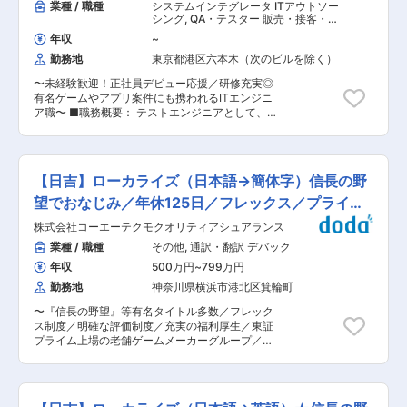
業種 / 職種
システムインテグレータ ITアウトソー
シング
,
QA・テスター 販売・接客・売
り場担当 デバック
年収
~
勤務地
東京都港区六本木（次のビルを除く）
〜未経験歓迎！正社員デビュー応援／研修充実◎
有名ゲームやアプリ案件にも携われるITエンジニ
ア職〜 ■職務概要： テストエンジニアとして、
PCを使用してアプリやシステムが仕様通りに動
くかをチェックするテスト業務や、ITヘルプデス
ク、各種サポート業務などからスタートします。
★テストエンジニアとは？ 「不具合がないか」を
【日吉】ローカライズ（日本語→簡体字）信長の野
コツコツ確認し、ITサービスの品質を支える仕事
です。 JSTQBゴールドパートナーのノウハウを
望でおなじみ／年休125日／フレックス／プライム
学びながら、一つひとつの業務に丁寧に取り組む
上場
株式会社コーエーテクモクオリティアシュアランス
ことで、この先もずっと役立つ確かな土台を築い
ていただきます。 ■業務詳細： 【プロジェクト
業種 / 職種
その他
,
通訳・翻訳 デバック
例】 ・テスト・検証・サポート 最新アプリや
年収
500万円
~
799万円
Webサービスに不備がないか、ユーザー視点とエ
ンジニア視点の両方で確認。あわせて操作方法の
勤務地
神奈川県横浜市港北区箕輪町
案内やシステム運用サポートなども担当します ・
〜『信長の野望』等有名タイトル多数／フレック
品質管理 システム全体の信頼性を支え、安定稼働
ス制度／明確な評価制度／充実の福利厚生／東証
を守る検証ワーク ・実績の一部 タイミングによ
プライム上場の老舗ゲームメーカーグループ／グ
っては、有名ゲームタイトルの音声チェックやデ
ローバルマーケット展開中〜 ■募集背景： 同社
バッグ等のプロジェクトに携われる可能性もあり
では、増加するゲームローカライズ案件に対応す
ます 【独自の育成フローで、安心のエンジニアデ
るため、簡体字チェッカーとしての経験を持つ人
ビュー】 ▼【STEP1】まずは”お試し”から！不安
材を募集しています。業界内での競争力を高める
ゼロでスタート 「いきなり入社は不安…」という