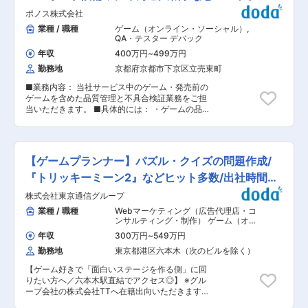
をApp Store、Google Play等のマーケットを通じ
ている他、土日祝日と22時以降の深夜残業は原則
開発企業
ポノス株式会社
て日本だけに留まらず海外市場に向けても配信し
禁止しています。その他、社内ドリンク無料、育
ています。 今後、ゲームラインアップを充実さ
業種 / 職種
ゲーム（オンライン・ソーシャル）
,
児・介護支援制度、財形貯蓄制度、転勤・各種ラ
せ、配信国も更に拡げていき、世界中の人々にゲ
QA・テスター デバック
イフイベント発生時の手当等の福利厚生も充実し
ームを届けていきます。 ■ビジョン： 求められ
ています。 ※詳細は当社HP「働く環境」をご覧く
年収
400万円
~
499万円
るモノの中に、自分たちしか創れない価値をプラ
ださい
勤務地
京都府京都市下京区立売東町
スしていく。私たちが大切にしていることです。
（https://www.platinumgames.co.jp/archives/work-
私たちが創るゲームによって、みなさんの笑顔
environment）
■業務内容： 当社サービス中のゲーム・発売前の
を、前向きな気持ちを、夢を創出する。エンター
ゲームを含めた品質管理と不具合検証業務をご担
テイメントの可能性を追求するポノスの役割と
当いただきます。 ■具体的には： ・ゲームの品
は、そうした時間を創り出していくことだと思っ
質改善と不具合検証及び問題対応 ・検証業務に必
ています。ゲームのおもしろさというものを一人
要な関連資料の作成（テスト計画／ケース作成含
でも多くの人に。ポノスは、エンターテインメン
む） ・検証業務フローの構築、業務効率化を含め
トの可能性に挑戦し続けます。 変更の範囲：会社
た改善経験 ■当社の事業： スマートデバイス向
の定める業務
【ゲームプランナー】パズル・クイズの問題作成/
けゲーム開発をゲーム事業における成長戦略の核
と考え、自社で企画・開発するオリジナルゲーム
『トリッキーミーン2』などヒット多数/出社時間自
をApp Store、Google Play等のマーケットを通じ
由
株式会社東京通信グループ
て日本だけに留まらず海外市場に向けても配信し
ています。 今後、ゲームラインアップを充実さ
業種 / 職種
Webマーケティング（広告代理店・コ
せ、配信国も更に拡げていき、世界中の人々にゲ
ンサルティング・制作） ゲーム（オン
ームを届けていきます。 ■ビジョン： 求められ
ライン・ソーシャル）
,
デバック ゲー
年収
300万円
~
549万円
ムプロデューサー・ディレクター・プ
るモノの中に、自分たちしか創れない価値をプラ
ランナー
勤務地
東京都港区六本木（次のビルを除く）
スしていく。私たちが大切にしていることです。
私たちが創るゲームによって、みなさんの笑顔
【ゲーム好きで「面白いステージを作る側」に回
を、前向きな気持ちを、夢を創出する。エンター
りたい方へ／六本木駅直結でアクセス◎】 ※グル
テイメントの可能性を追求するポノスの役割と
ープ会社の株式会社TTへ在籍出向いただきます。
は、そうした時間を創り出していくことだと思っ
【募集内容】 当社では、カジュアルゲーム／ハイ
ています。ゲームのおもしろさというものを一人