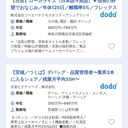
【日吉】ローカライズ（日本語→英語）★信長の野
ため、品質チェックや翻訳監修などの専門知識を
声にお応えし、希望者には【お試し仕事体験】を
持つ方を求めています。 ■職務概要/職務の特
望でおなじみ／年休125日／離職率5%／フレックス
実施しています。実際にIT技術に触れてみて、
徴： ゲームのローカライズ業務において、簡体字
「これなら自分でもやれそう」と納得してから入
株式会社コーエーテクモクオリティアシュアランス
チェッカーとして活躍していただきます。外部ベ
社を決められる、当社だけのユニークな制度で
ンダーより納品された翻訳の品質評価やチェッ
業種 / 職種
その他
,
通訳・翻訳 デバック
す。 ▼【STEP2】ITの基礎から学べる安心の研修
ク、必要に応じた修正作業を行うほか、翻訳者の
入社後は、PCの基本操作やビジネスマナーから
年収
500万円
~
799万円
統括や監修も担当します。ゲーム業界やエンタメ
学べる研修をご用意。ゲーム開発の知識が全くな
業界での経験があれば尚可です。コアタイムのあ
勤務地
神奈川県横浜市港北区箕輪町
い方も大丈夫！専門資格の取得も、会社がしっか
るフレックスタイム制で、働きやすい環境が整っ
りサポートします！ ▼【STEP3】簡単な業務に
〜『信長の野望』等有名タイトル多数／フレック
ています。 ■職務詳細： - 外部ベンダーより納品
挑戦 研修後は、マニュアルに沿って進められる簡
ス制度／明確な評価制度／充実の福利厚生／東証
された簡体字翻訳・LQAのチェックおよび品質評
単なテスト業務などからスタート。少しずつ仕事
プライム上場の老舗ゲームメーカーグループ／グ
価 - 簡体字のローカライズ作業に関連する業務
に慣れていけるので、未経験でも安心して取り組
ローバルマーケット展開中〜 ■募集背景： エン
（海外レーティング取得・部材作成など） - 複数
めますよ。 ▼【STEP4】憧れのゲームプロジェ
ターテインメント業界においてグローバルな展開
の翻訳者を統括監修 - 日本語→簡体字のローカラ
クトへ 業務に慣れてきたら、いよいよキャリアア
を目指しており、日本語から英語へのローカライ
イズにおけるチェック業務 ■組織体制： 20名の
ップ！ 取得資格や実務でスキルを磨き、市場価値
ズ業務を強化するため、新たな英語チェッカーを
組織で、正社員15名、派遣アルバイト5名が在籍
【茨城／つくば】デバッグ・品質管理者〜業界3本
の高いプロフェッショナルを目指しましょう ※当
募集しています。外部ベンダーとの連携や品質管
しています。外国籍の社員もおり、多様なカルチ
社では、営業担当が月に1回のペースで面談を行
理を行うことで、製品の国際的な競争力を高める
に入るシェア／残業月平均35H〜
ャーに対応できる環境です。全体の統括やベンダ
い、キャリアの悩みや不安をいつでも相談できる
ことが期待されています。 ■職務概要/職務の特
ーコントロールを行う役割が求められます。 ■キ
体制を整えています。 変更の範囲：会社の定める
京楽ピクチャーズ．株式会社
徴： このポジションでは、ゲームのローカライズ
ャリアパス： このポジションでは、まずは簡体字
業務
における英語チェッカーとして活動します。具体
業種 / 職種
ゲーム・アミューズメント・エンタメ
,
チェッカーとしての専門知識を深め、品質評価や
的には、外部ベンダーから納品された翻訳物の品
デバック 評価・デバッグ
翻訳監修のスキルを磨くことができます。将来的
質チェックやLQA（Linguistic Quality
には、プロジェクトのリーダーとして、より大き
年収
300万円
~
649万円
Assurance）を担当します。さらに、海外レーテ
な責任を持つ役割にステップアップすることが可
勤務地
茨城県つくば市竹園
ィングの取得や部材作成など、ローカライズに関
能です。 ■企業の特徴／魅力： 同社は、ゲーム
わる多岐にわたる業務に携わっていただきます。
業界での豊富な経験と実績を持ち、安定した企業
【パチンコ・パチスロ好き歓迎／WEB面接導入／
■職務詳細： - 外部ベンダーより納品された翻訳
基盤のもとで働くことができます。年間休日125
業界上位メーカー／大ヒット機種多数／／社員定
物の品質チェックおよびLQA - 英語のローカライ
日やリフレッシュ休暇など、充実した休暇制度が
着率◎／残業月平均35H以内】 ■職務内容： ・商