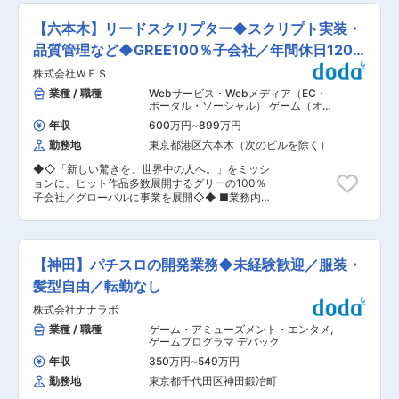
の品質管理テストに関する計画から実行まで、全
受賞するなど、技術力とマーケティングに実績が
ての工程に携わっていただきます。 ※未経験の方
あります。 変更の範囲：会社の定める業務
【六本木】リードスクリプター◆スクリプト実装・
はまず基本的なテスト実施作業からスタートして
いただき、ゆくゆくはテストのプランニングや進
品質管理など◆GREE100％子会社／年間休日120
行管理など、より責任ある役割をお任せしていき
日
株式会社ＷＦＳ
ます。 ■具体的な業務内容： ・ゲームテストプ
ランの立案…テスト計画の作成。各ゲームの特性
業種 / 職種
Webサービス・Webメディア（EC・
に合わせたテスト項目を策定します。 ・テスト進
ポータル・ソーシャル） ゲーム（オン
行管理…テストのスケジュールを管理し、問題が
ライン・ソーシャル）
,
ゲームプログラ
年収
600万円
~
899万円
マ デバック
発生した際には適切な調整を行います。 ・テスト
勤務地
東京都港区六本木（次のビルを除く）
実施…ゲームの挙動確認。特に格闘ゲームやアク
ションゲームのユーザビリティを意識したテスト
◆◇「新しい驚きを、世界中の人へ。」をミッシ
が求められます。 ・バグ報告…発見したバグを開
ョンに、ヒット作品多数展開するグリーの100％
発チームに報告し、修正と再テストを繰り返しま
子会社／グローバルに事業を展開◇◆ ■業務内
す。 ・ユーザビリティの向上提案…バグ報告だけ
容： 他社IPを用いた新規開発プロジェクトのリー
でなく、ユーザビリティやゲームバランスに問題
ドスクリプターとして、アニメの世界観を再現す
がある仕様の変更提案も行います。 ・レトロゲー
るメインストーリーのスクリプト実装、それに必
ム移植におけるテスト…移植作業中のゲームが元
要なアートアセットの発注と企画提案を行い、高
の体験に忠実であることを確認し、正しく動作す
【神田】パチスロの開発業務◆未経験歓迎／服装・
品質なスクリプト演出を実現していただきます。
るかをチェックします。 ■当ポジションの特徴：
ディレクター、アートディレクター、シナリオリ
髪型自由／転勤なし
ゲーム業界での経験がなくても大丈夫です。最初
ードと密に連携し、他のスクリプターを牽引しな
はテスト実施やバグ報告など、基本的な作業から
株式会社ナナラボ
がら、ゲーム開発やクオリティ基準の根幹を築く
始めていただきます。格闘ゲームが好きで、新し
中心メンバーとしてご活躍いただきたいと考えて
業種 / 職種
ゲーム・アミューズメント・エンタメ
,
いスキルを身につけたいという意欲があれば、経
います。 ■業務詳細： ◇スクリプト実装業務 ・
ゲームプログラマ デバック
験の有無は問いません。 ■配属先について： 当
スマホゲーム（Unity開発）におけるスクリプト
社は、格闘ゲームを中心に、アクションゲームや
年収
350万円
~
549万円
（Lua）実装 ・上記演出を設定する上での
レトロゲームの移植など、幅広いジャンルのゲー
勤務地
東京都千代田区神田鍛冶町
master（スプレッドシート）設定 ・スクリプト
ム開発を手掛けるゲーム会社です。当社の品質管
に関連する各種アートアセットの管理や発注業務