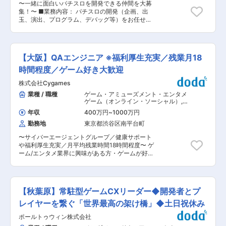
理部門は、「プレイヤーに最高の体験を届ける」
〜一緒に面白いパチスロを開発できる仲間を大募
◇仕様調整・連携業務 ・プランナー、デザイナ
ことを使命とする、ゲーム開発の最終品質を担う
集！〜 ■業務内容： パチスロの開発（企画、出
ー、エンジニアとの仕様すり合わせ ・演出意図の
専門チームです。 変更の範囲：会社の定める業務
玉、演出、プログラム、デバッグ等）をお任せい
ヒアリングと、実装への落とし込み ・実装上の課
たします。本人の希望と適正を見つつどの業務に
題に対する改善提案 ◇品質管理・運用業務 ・他
つくか決定します。 ■キャリアパス： 契約社員
のスクリプターが実装した品質チェック、FB対
としてご入社いただきますが、スキル次第で将来
応、作業管理、スケジュール管理 ・既存スクリプ
的に正社員登用致します。 ■働く環境： 子育て
トのメンテナンス ・不具合修正、改修対応 ◇そ
【大阪】QAエンジニア ※福利厚生充実／残業月18
世代もおり、突発的な休みにも対応可能な環境で
の他 ・スクリプト作業フローの改善提案 ・後進
す。 ■当社の特徴： 遊技機メーカー出身のメン
時間程度／ゲーム好き大歓迎
メンバーへのレクチャー、ナレッジ共有（経験に
バーが多いという特性を活かし、遊技機のターゲ
応じて） ・新規機能・新規演出の実装検証 ■こ
株式会社Cygames
ットやコンセプトを踏まえた企画・開発を一貫し
の仕事の魅力： ◇有名IPのゲーム案件に、新規開
て行っています。 出玉企画や遊技機の全体的な遊
業種 / 職種
ゲーム・アミューズメント・エンタメ
発の初期段階からリードスクリプターとして携わ
び方など本来メーカーが考える事が多い案件にも
ゲーム（オンライン・ソーシャル）
,
れます。シナリオリードと密に連携し、自身のア
対応でき、開発した機種がホールにおいて高稼働
QA・テスター デバック マークアップ
イデアを活かしながら、企画からスクリプト実装
年収
400万円
~
1000万円
エンジニア・コーダー・フロントエン
であった点がメーカーから高い評価を得ていま
まで主体的にプロジェクトを牽引する手応えを感
ドエンジニア（ゲーム）
勤務地
東京都渋谷区南平台町
す。 ■教育制度： OJTを基本とした教育体制と
じられる環境です。 ◇まずは他メンバーと協力し
しています。 ※開発未経験者は規則等の研修を受
ながらメインストーリーのスクリプト実装にあた
〜サイバーエージェントグループ／健康サポート
けて頂くことになります。 ■その他職種内容一覧
っていただき、ゆくゆくは5〜6名規模のチームを
や福利厚生充実／月平均残業時間18時間程度〜 ゲ
（以下の職種も募集しております） ・パチスロの
率いるリードスクリプターを担っていただきま
ーム/エンタメ業界に興味がある方・ゲームが好き
演出ディレクター（業界経験者限定） ・パチスロ
す。チーム拡大フェーズにおける組織づくりや、
な方募集！ オリジナルコンテンツに拘ったソーシ
のランプ作成（業界経験者限定） ・パチスロの出
フロー構築といったマネジメント経験を積むこと
ャルゲーム開発を手掛ける当社にて、家庭用ゲー
玉設計（業界経験者限定） 変更の範囲：会社の定
ができ、将来的には数十名規模のマネジメントを
ムにおけるQAエンジニア業務を担当していただ
める業務
担うゼネラリストへの道も描けます。 変更の範
きます。 ■業務内容： 社内開発タイトルにおけ
【秋葉原】常駐型ゲームCXリーダー◆開発者とプ
囲：会社の定める業務
る、ソフトウェア品質向上を目的とする開発支援
に関わる職務を担当していただきます。 ・ゲーム
レイヤーを繋ぐ「世界最高の架け橋」◆土日祝休み
の想定する動作を継続的に保障するためのオート
ポールトゥウィン株式会社
メーションテスト開発 ・ゲームプレイデータのロ
グ収集と管理、および分析 ・開発上の問題の収集