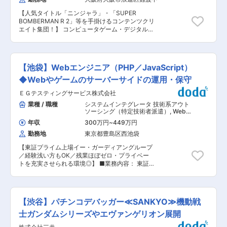
ョン（課）の運営 ◇品質課題に対する解決策の立
シミュレーションゲーム／カジュアルゲームのス
案 ◇プロジェクトチームの立ち上げ ◇テスト設
テージ・ミッション設計 ゲームのテンポ、報酬、
【人気タイトル「ニンジャラ」・「SUPER
計、テスト計画業務 ※入社後はまず「メンバーの
失敗体験、リトライ導線などの調整 ローグライト
BOMBERMAN R 2」等を手掛けるコンテンツクリ
マネジメント」をお任せしたいと考えています。
やシミュレーションなどの要素を取り入れた企
エイト集団！】 コンピュータゲーム・デジタルコ
適性や経験に応じて仕事内容を決定するため、
画・設計補助 他社アプリ、Steam、Switchなど
ンテンツの企画・開発・販売を行う当社におい
上記全ての業務をいきなりお任せすることはあり
の人気タイトル分析、面白さの分解 既存ゲームの
て、成果物の品質保証をエンジニアのスキルを用
ません。 ■キャリアについて： 当社の環境や業
改善案出し、ユーザー体験の分析・改善 プロトタ
いて実現するQAエンジニアとしてご活躍いただ
務に慣れてきたら、段階を経てスキルの幅を広げ
イプや運用中タイトルのテストプレイ、フィード
きます。 ■業務内容：【変更の範囲：会社の定め
ていただき、 将来、募集部門を支えるコアメンバ
【池袋】Webエンジニア（PHP／JavaScript）
バック反映 開発メンバー、デザイナー、外部パー
る業務】 ・機能実装者と共に、テストコードの作
ーとして、ご活躍いただきたいと考えておりま
トナーとの連携 必要に応じた企画書、仕様書、ス
成と定期的なテスト実施 ・テスト後の不具合の
◆Webやゲームのサーバーサイドの運用・保守
す。 ■募集部門： 〜QAマネージャー候補として
テージリスト、問題リストの作成 変更の範囲：会
把握、原因調査と修正相談、バグチケットの管理
活躍〜 ノンゲーム分野における新製品や様々なサ
社の定める業務
ＥＧテスティングサービス株式会社
・CI環境の構築、メンテナンス ・デイリービル
ービスにおけるテスト業務を担当する部門での募
ド環境の構築と、ビルドエラーアナウンス、エラ
業種 / 職種
システムインテグレータ 技術系アウト
集となります。 ■どんなものに対してテストを行
ーの早期解決 ・パフォーマンスの定期計測と状況
ソーシング（特定技術者派遣）
,
Web
ってきたのか？： ◇組み込み系システム ・ゲー
の共有、アラート時の対応相談 ・メモリ使用状
サービス系エンジニア（フロントエン
ム機 ・スマートフォン ・デジタルカメラ ・ワイ
年収
300万円
~
449万円
ド・サーバーサイド・フルスタック）
況の定期計測と状況の共有、アラート時の対応相
ヤレスイヤホンなどオーディオ製品 ・テレビ な
デバック
勤務地
東京都豊島区西池袋
談 ・ロード時間の定期計測と状況の共有、アラー
ど ◇Webアプリ ・大手SNSのゲームコミュニテ
ト時の対応相談 ・コードの品質を保つための施
ィ ・勤怠管理などの業務システム ・ECサイト
【東証プライム上場イー・ガーディアングループ
策（コードレビュー、静的解析、コード複雑度解
など ■当社について： 「エンタメ技術で未来を
／経験浅い方もOK／残業ほぼゼロ・プライベー
析など） ・開発環境トラブルの調査、対応 ・成
照らす」をビジョンに掲げ、下記3つの事業を通
トを充実させられる環境◎】 ■業務内容： 東証プ
果物提出フローの確立と提出作業 ■業務の魅力：
じて、 社会全体のイノベーションに貢献するた
ライム上場グループの安定基盤のもと、主にゲー
当社で想定しているQAE（Quality Assurance
めに活動しています。 ◇QA（AI技術を活用した
ムやWebサービスのバックエンド（サーバーサイ
Engineer）とは、開発の進捗には直接寄与はしな
ソフトウェア品質保証事業） ◇開発（エンタメ／
ド）の運用・開発保守をお任せします。 ■具体的
いものの、成果物の品質保証とその他開発作業を
AIソリューション開発事業） ◇セキュリティ（セ
には： （1）ゲームサーバーのログ・エラー監視
停滞させないための施策をエンジニアの立場から
【渋谷】パチンコデバッガー≪SANKYO≫機動戦
キュリティサービス事業） 変更の範囲：会社の定
ログを日常的にモニタリングし、クライアントか
行う人を指します。当社のQAE体制を確立させて
める業務
らエラー対応等の依頼があった際に対応を行いま
士ガンダムシリーズやエヴァンゲリオン展開
いくスターティングメンバーとなっていただける
す。 （2）ゲーム管理ツールの開発・改修 運営が
方をお待ちしております。不具合の報告をするだ