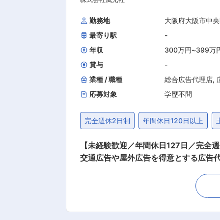
コミュニケーションを取りながら業務を進めます。 ◎ゆくゆくは営業チーム立ち上げ（基盤構築・仕組み
トにも関与可能： 売上拡大には営業
勤務地
大阪府大阪市中央
れます。 事業拡大に伴いメンバーが増えた場合
最寄り駅
-
RBASEは、エンターテインメント・
ィングを融合させた独自のプロモーショ
年収
300万円
~
399万
賞与
-
業種 / 職種
総合広告代理店
,
応募対象
学歴不問
完全週休2日制
年間休日120日以上
【未経験歓迎／年間休日127日／完全
交通広告や屋外広告を得意とする広告
メディアバイイング（広告媒体社から広告枠の仕入）を担当していただ
た広告代理店です。公共交通機関の駅
を数多く取り扱っています。入社後はメディアの仕入業務に関わ
衝・関係構築 ・営業部門との連携によ
設管理者との交渉 ■入社後の流れ： 【〜入社半年】 メディアグループにて、メディアバイイング業務、媒体社への交渉・折衝など一連の業務