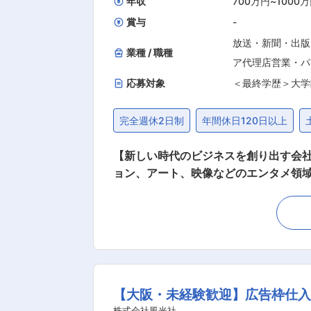
年収
700万円
~
1000
賞与
-
放送・新聞・出版
業種 / 職種
ア代理店営業・パ
応募対象
＜最終学歴＞大学
完全週休2日制
年間休日120日以上
【新しい時代のビジネスを創り出す会社／所定労働時間7
ョン、アート、映像などのエンタメ領
のビジネス課題を解決しています。 ■業務内容 これまでは役員主導でクライアント開拓・案件創出を担ってきましたが 事業拡大に伴う、営業
機能の強化のため、営業セクションの1
客ニーズ・課題を特定していき、必要に
業部と共に、案件受注や最適な支援までつ
場間の調整（橋渡し） ・受注後の案件
トのニーズヒアリング/課題抽出/自社ソリ
【大阪・未経験歓迎】広告枠仕入
ジションの特徴 ◎抽象度の高い指示や
株式会社風光社