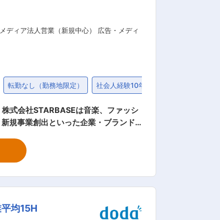
メディア法人営業（新規中心） 広告・メディ
転勤なし（勤務地限定）
社会人経験10年以上歓迎
服装自由
シ
、新規事業創出といった企業・ブランド
得してきた顧客ニーズに対して、詳細な顧
ツ事業部 など）に案件をアサイン。各事
ていく仕事です。 ・役員と現
、リピート獲得（CRM） ・クライアン
リード獲得/クロージング） ■本ポ
平均15H
ていきます： 多様なステークホルダーと