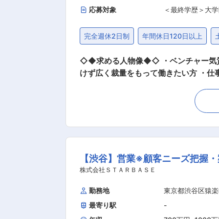
応募対象
＜最終学歴＞大学
完全週休2日制
年間休日120日以上
◇◆求める人物像◆◇ ・ベンチャー気
けず広く裁量をもって働きたい方 ・仕事を通じて自らを成長させたい方 ■業務
を繋ぐ役割としては幅広い業務を経験いただきます。 ■業務詳細 ・予算・事業計画の策定・進捗改善 
ム部署等連携） ・社内エンゲージメント施策の実行改善 ■組織構成 人員構成：3名（役員1名、ス
て： 入社後すぐに、関連団体である公
【渋谷】営業※顧客ニーズ把握・
株式会社ＳＴＡＲＢＡＳＥ
勤務地
東京都渋谷区猿楽
最寄り駅
-