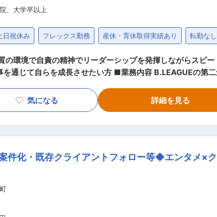
院、大学卒以上
土日祝休み
フレックス勤務
産休・育休取得実績あり
転勤な
質の環境で自責の精神でリーダーシップを発揮しながらスピー
内容 B.LEAGUEの第二創業期の更なる成長に向けて経営と現場
・社内業務改善/インフラ整備（システ
タッフ2名）※新規採用者含む ■出向につい
気になる
詳細を見る
益社団法人ジャパン・プロフェッショナル・バスケットボールリー
案件化・既存クライアントフォロー等◆エンタメ×
町