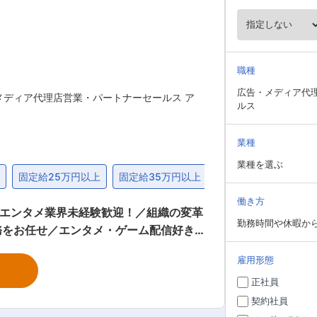
職種
広告・メディア代
メディア代理店営業・パートナーセールス ア
ルス
業種
業種を選ぶ
問
固定給25万円以上
固定給35万円以上
30代
働き方
う／エンタメ業界未経験歓迎！／組織の変革
勤務時間や休暇か
務をお任せ／エンタメ・ゲーム配信好き
雇用形態
パートナー様と一緒に、“ファンに愛される
正社員
・新規チャンネル立ち上げの企画・提案サ
契約社員