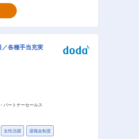
揮できるフェーズのプロダクト。手触り
鋭の組織で運営しているため事業責任者が
リア形成】 ⇒顧客のためになる、売り上
ャリアへチャレンジすること。また社内
売上を最大化していく組織へ配属予定。
日／各種手当充実
クス事業全体を牽引していくことがミッ
動かす力が身につくと同時に、大きな売
ト：代理店に対して、求人ボックスをより
営／代理店向けのポータルサイト構築な
ス以来伸長を遂げ続けている「食べログ」「価格.com」に次ぐ急成長中の事業の柱となるサービスです。 変更の範囲：会社の定める業務
・パートナーセールス
女性活躍
退職金制度