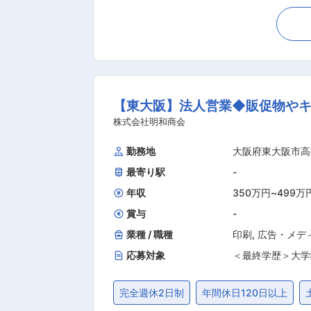
る】 └自分の介在で事業の売り上げが
感のある仕事ができます。 【盤石な大
グループマネージャーを兼任しており、
げが期待できる、という観点で自身の
の横の異動の手上げ制度も充実しているため、キャリアの枠を
ことを期待するポジションです。 「
【東大阪】法人営業◆販促物やキ
競合がひしめく中で、求職者、採用企
ションになります。代理店の経営層を
株式会社明和商会
上が動くので達成感を得ることができます。 ■業務詳細： ・代理店営業業務の推進 - 代理店経営層との折衝：パートナー
勤務地
大阪府東大阪市高
の利益を最大化するための戦略的な提案
最寄り駅
-
効果的に拡販できるようなプロジェク
ど。 ■求人ボックスとは 月間利用者数1,100万人以上、月間総ページビュー1億以上の求人情報の一括検索サービスです。プロダクトのリリー
年収
350万円
~
499万
賞与
-
業種 / 職種
印刷
,
広告・メデ
応募対象
＜最終学歴＞大学
完全週休2日制
年間休日120日以上