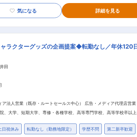
2倍、3倍に伸長する可能性があるという圧倒的な介在価値を発
手基盤でもベンチャーのスピード感で仕事が叶う】 ⇒少数精
気になる
詳細を見る
近い距離感で事業の中核として伴走できます。 【柔軟なキャ
セールスの枠に囚われず、アグレッシブに商品開発や企画のキ
広げていくことが叶います。 ■業務内容： まずはセールスとして活躍いただく
求人ボックス」の有料広告枠を販売いただいている代理店経由の
ャラクターグッズの企画提案◆転勤なし／年休120
業、代理店に選ばれ、売上を最大化していくことで、求人ボッ
はじめ営業現場メンバーを動かしていく必要があるので、人を
シップを深め、双方
井田
・交渉の実施。 ・プロジェクト推進 - 社外向けプロジェク
トの企画・実施。過去実施例として大規模なイベントの企画運
円
ィア法人営業（既存・ルートセールス中心） 広告・メディア代理店営業
院、大学、短期大学、専修・各種学校、高等専門学校、高等学校卒以上
土日祝休み
転勤なし（勤務地限定）
学歴不問
第二新卒歓迎