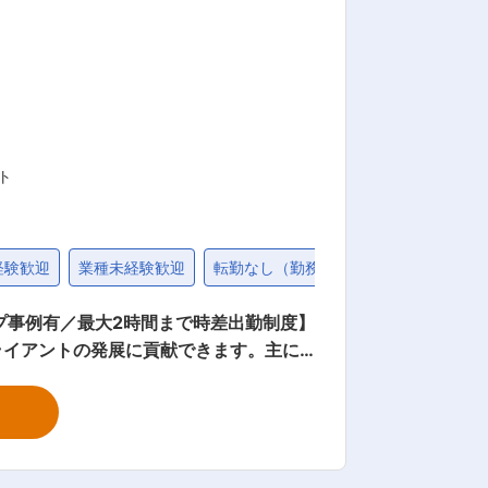
予定であり、営業組織の基盤構築に携わ
要 株式会社STA
来、エンターテインメントと企業ブランデ
トヨタやNTTドコモ、アサヒ飲料など
ト
経験歓迎
業種未経験歓迎
転勤なし（勤務地限定）
学歴不問
プ事例有／最大2時間まで時差出勤制度】
ライアントの発展に貢献できます。主に
街中で視覚的なインパクトを与える広告
 ・媒体開発に向けたリサーチ、行政・施