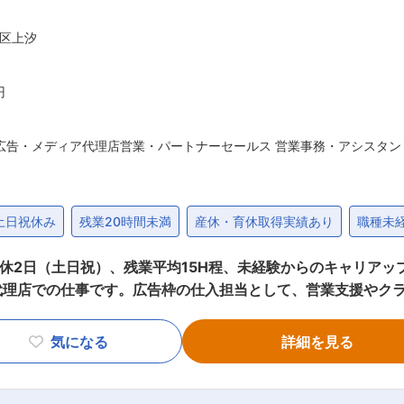
作り）、営業戦略設計・マネジメン
メンバーが必要不可欠。中長期的には営業職を優先的に増員する
区上汐
には、リーダーとしてマネジメントにも携われる可能性があります。 ■企業概
カルチャーを活用して 『楽しい』を創出する企業です。 設立以
ン手法で数多くの大手クライアントとの取引実績があります。
円
のナショナルクライアント多数、官公庁等と取引。※敬称略 変更の範囲：会社の定める業務
広告・メディア代理店営業・パートナーセールス 営業事務・アシスタン
土日祝休み
残業20時間未満
産休・育休取得実績あり
職種未
週休2日（土日祝）、残業平均15H程、未経験からのキャリアッ
代理店での仕事です。広告枠の仕入担当として、営業支援やク
きます。 ＜仕事内容＞ OOHメディア（交通広告・屋外広告）に特化し
構内や電車に掲出されている広告やデジタルサイネージなど、
気になる
詳細を見る
っていただきます。 ■具体的な業務内容： ・媒体社（各鉄道会社）との折
る提案支援・資料作成 ・業界会議出席など外部先との関係構築