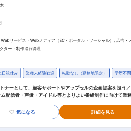
木
円
 Webサービス・Webメディア（EC・ポータル・ソーシャル）
,
広告・
クター・制作進行管理
土日祝休み
業種未経験歓迎
転勤なし（勤務地限定）
学歴不
営のパートナーとして、顧客サポートやアップセルの企画提案を担
ーム配信者・声優・アイドル等とよりよい番組制作に向けて業
ントなど、多彩なコンテン
チャンネル運営支援をお任せします。 単なる進行管理ではなく、
気になる
詳細を見る
折衝／運営サポート＞ ・OPENRECの
・新機能を活用したチャンネル会員数向上・収益拡大の提案 