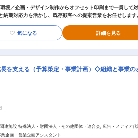
い環境／企画・デザイン制作からオフセット印刷まで一貫して対
期・料金のすり合わせを行い受注を獲得します。 内容のすり合
。受注後は製造現場への納期指示もお願いします。 ※受注後の
気になる
詳細を見る
ついて事務の方が4名いますが、8割程度は営業自身で納期管理
社の基本を学んでいただきます。その後は先輩についてOJTし
ただきます。(6〜8社ぐらい) 入社後1年を超えると平均で10
女性2名・男性10名 平均年齢40歳 20代中盤〜50代まで幅広い年代
営・成長を支える（予算策定・事業計画）◇組織と事業
合わせたデザインを企画から納品まで一貫して対応できる点が強
1月に導入、また今年10月にはUVコーターニス対応の機械を
持つ高度な印刷技術・品質と短納期など、独自の強みを活かし
る業務
円
関連施設 特殊法人・財団法人・その他団体・連合会
,
広告・メディア代
事業企画・営業企画アシスタント