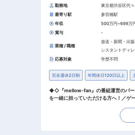
勤務地
東京都渋谷区代々
最寄り駅
参宮橋駅
年収
500万円
~
699万
賞与
-
放送・新聞・出版
業種 / 職種
シスタントディレ
応募対象
学歴不問
完全週休2日制
年間休日120日以上
◆◇『mellow-fan』の番組運
を一緒に担っていただける方へ！／ゲ
大歓迎！／DONUTSグループ／年休120日◆◇ ■業務概要： ゲーム実況者・アイドル・声優・アーティスト・タレ
ツを展開する『mellow-fan』の
番組＆コミュニティ”をつくっていくポジションです。 ■具体的な業務詳細： ＜制作パートナー様との
使い方や配信運営に関するレクチャー 