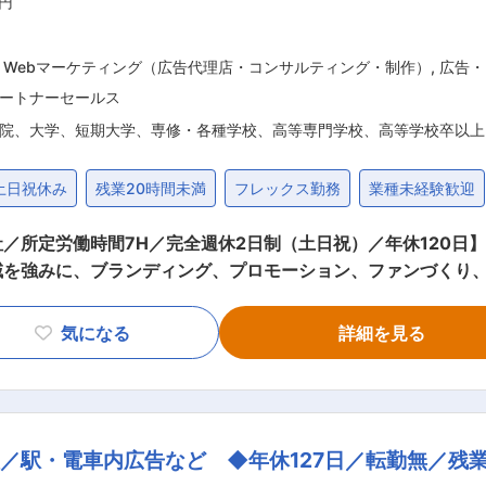
万円
 Webマーケティング（広告代理店・コンサルティング・制作）
,
広告・
ートナーセールス
院、大学、短期大学、専修・各種学校、高等専門学校、高等学校卒以上
土日祝休み
残業20時間未満
フレックス勤務
業種未経験歓迎
H／完全週休2日制（土日祝）／年休120日】 株式会社STARBASEは音楽、ファッ
域を強みに、ブランディング、プロモーション、ファンづくり
人目のメンバーを募集します。 具体的には、当社役員陣が獲
気になる
詳細を見る
応じて社内の最適な事業部（ブランディング事業部/コンテン
なげます。顧客の曖昧なニーズを正しくキャッチし、定義し、つなげ
を社内部署に引継ぎ、アサイン ・既存クライアントのフォロー
ューションの提案/クロージング 等 ・新規クライアントの開拓（
／駅・電車内広告など ◆年休127日／転勤無／残業
ニーズを具体化し、幅広いソリューションから最適解を見つけ