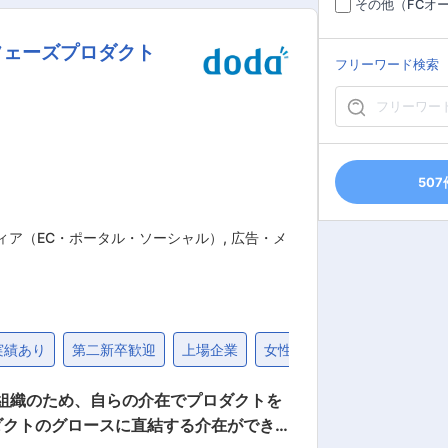
その他（FCオ
トレンドやSNS動向を踏まえたキャステ
フェーズプロダクト
フリーワード検索
白くなるのか？” “どうすればファンが
改善まで一気通貫で携わることができま
がある方にとって、ユーザーの熱量を最
507
ディア（EC・ポータル・ソーシャル）
,
広告・メ
実績あり
第二新卒歓迎
上場企業
女性活躍
固定給25万円
鋭組織のため、自らの介在でプロダクトを