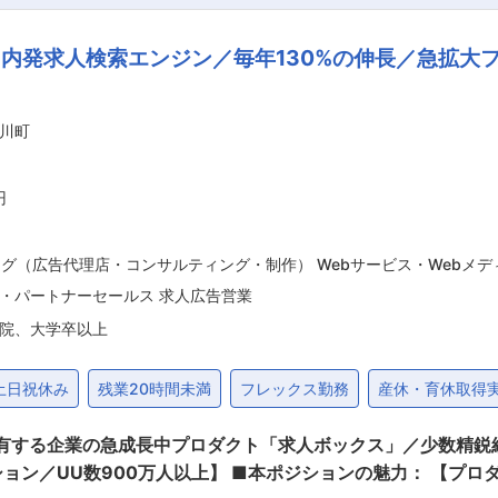
組収録・配信現場での立ち合い／進行サポート＞ ・制作現場で出
組づくりを支えます ・出演者／配信コンテンツのリサーチ ・
内発求人検索エンジン／毎年130%の伸長／急拡大
「配信プラットフォームを運営する側」として、クリエ
コンテンツづくりに関われること。 “どうすれば番組がもっと面
川町
数やコミュニティが伸びるのか？” を考えながら、企画・運営・
ジションです。 エンタメ・配信・コミュニティビジネスに興味
円
感じられる環境があります。 変更の範囲：会社の定める業務
ング（広告代理店・コンサルティング・制作） Webサービス・Webメ
・パートナーセールス 求人広告営業
院、大学卒以上
土日祝休み
残業20時間未満
フレックス勤務
産休・育休取得
保有する企業の急成長中プロダクト「求人ボックス」／少数精
ョンの魅力： 【プロダクトのグロースに直結する介在ができ