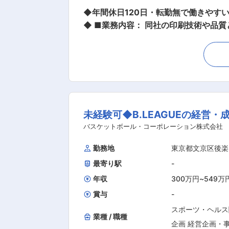
◆年間休日120日・転勤無で働きやす
◆ ■業務内容： 同社の印刷技術や品質と納期対応力を活かし、既存顧客への提案営業をお任せします。 ＜具体的には＞ 顧客からの問い合わ
せ対応や定期訪問を通じて、内容・納
ザイン担当と協力する 場合もあります
注処理まで行います。 ※受注後の対応に
社後の流れ： 入社後3か月で業界や会
ら企業を引き継ぎ、担当社数を増やしてい
署構成： 全体13名(営業及びサポート)、
未経験可◆B.LEAGUEの経
み： パッケージ印刷など、お客様に
くない大判サイズ対応の機械を一昨年1
バスケットボール・コーポレーション株式会社
う事業拡大を行っております。同社が
勤務地
東京都文京区後楽
せします。 変更の範囲：会社の定め
最寄り駅
-
年収
300万円
~
549万
賞与
-
スポーツ・ヘルス
業種 / 職種
企画 経営企画・