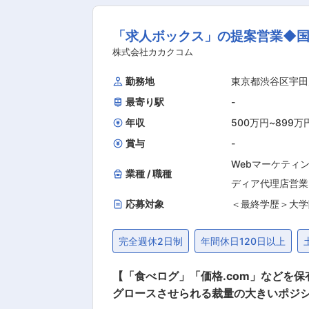
ポート ・番組企画やコンテンツアイデアを一緒に考える機会もあります ＜番
演者・制作スタッフと連携しながら、番
「求人ボックス」の提案営業◆国
ィング・企画提案 ＜チャンネル成長に向けた企画提案セールス＞ ・新たなチャンネル開設の企画・推進 ・OPENREC制作のイベント出演・グ
ッズ制作の提案 ・企業とのタイアップ企画やコラボ施策の提案 ■ポジションの魅力： 
株式会社カカクコム
イター・出演者・制作会社と近い距離で
勤務地
東京都渋谷区宇田
熱狂するのか？” “どうすれば視聴者
最寄り駅
-
す。 単なる運営ディレクションではなく、「コンテンツを育てる」「チャンネルを成長させる」手触り感を持ちながら、視聴者増加やコミュ
ニティ拡大にダイレクトに関われるポ
年収
500万円
~
899万
前線で
賞与
-
Webマーケティ
業種 / 職種
ディア代理店営業
応募対象
＜最終学歴＞大学
完全週休2日制
年間休日120日以上
【「食べログ」「価格.com」などを
グロースさせられる裁量の大きいポジション／UU数900万人以上】 ■本ポジシ