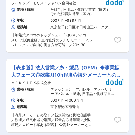
1台を共有）もあります。 ・月2〜3回程度の国内
フィリップ・モリス・ジャパン合同会社
のある環境です。 ■具体的な仕事内容 ・担当サ
出張あり（1回1〜2泊／主に関西エリア）。 ・新
ロン（既存が中心）に向けた定期的な電話/訪問で
業種 / 職種
たばこ
,
日用品・化粧品営業（国内）
規：既存＝3：7程度のバランス ・担当顧客数は1
のフォロー ※出張訪問はほとんどありません ・店
その他消費財営業（国内）
人あたり30〜40社、1日あたり1〜3件訪問のイメ
舗責任者の課題ヒアリング、具体的な改善策の提
ージです。 ■入社後の流れ： 入社後は、座学と
年収
500万円
~
699万円
案 ・セミナーやコミュニティの企画・運営（説明
実務を並行した研修スタイルで、無理なく業務を
勤務地
東京都千代田区永田町山王パークタワ
会や売上改善に向けたセミナー等） ・未導入サロ
習得していただきます。「半日は座学、半日は先
ー（地階・階層不明）
ンへの新規営業 ※営業スタイルは既存：新規=9：
輩社員への同行による顧客訪問」を行い、基礎知
【加熱式タバコのトップシェア「IQOS(アイコ
1となります ■募集背景 当社は、日本に「眉毛を
識と実務経験をバランスよく身につけることが可
ス)」の販促企画／直行直帰のフルリモート、フル
プロにまかせる」という新しい文化を根付かせる
能です。 日々の業務の中で生じた疑問や不明点
フレックスで自由な働き方が可能！／20〜30代
べく、HBL（ハリウッドブロウリフト）を展開し
は、その場で気軽に相談できる環境が整ってお
活躍中！／個人営業、広告、保険の営業など異業
ています。眉毛の分野においては導入店舗数は国
り、安心して学べます。 さらに、入社後3〜6ヶ
種出身も多数活躍！】 ■業務詳細： 「煙のない
内で圧倒的シェアとなり、私たちは今、「上場
月以内には、ロールプレイング研修や外部研修も
社会」の実現のため、法人企業・個人に対して加
（IPO）」という次なる大きなステージに向け
実施。実践力を高めながら、段階的に独り立ちを
熱式タバコ「IQOS」の販促企画、営業をお任せ
て、組織を爆速でアップデートしています。 これ
【表参道】法人営業／糸・製品（OEM）◆事業拡
目指していただきます。 ■組織構成： 部長１
▼営業活動の流れ (１)個人向け… イベント、催事
までの私たちは、施術者様への「技術の提供」が
名、課長2名、ほか営業4名、アシスタント3名の
にて20 歳以上の成人喫煙者に対するIQOS の紹
大フェーズ◎残業月10h程度◎海外メーカーとの取
中心でした。しかしこれからは、導入いただいた
計10名在籍。 変更の範囲：会社の定める業務
介、販売活動 (２)小売店向け… コンビニ、 スーパ
サロンが「ビジネスとして成功すること」をより
引あり
ＶＥＲＹＴＥＸ株式会社
ーに対する自社新製品の案内、売り場改善提案、
強力に支援していく体制を作ります。 そこで、全
プロモーション活動の周知 (３)法人向け… 企業が
業種 / 職種
ファッション・アパレル・アクセサリ
国に広がる導入店舗のオーナー様や施術者様に対
抱える課題解決のために、課題に合わせて商品だ
ー アパレル・繊維
,
日用品・化粧品営
し、集客や経営の面から伴走する新しいアカウン
けでなく社内の喫煙環境を改善するための提案 ※
業（国内） その他法人営業（既存・ル
トマネージャーチームを立ち上げることになりま
年収
500万円
~
1000万円
ートセールス中心）
提案例：電子タバコ専用の喫煙ブースへの切り替
した。この「第二創業期」の核となるメンバーと
勤務地
東京都港区南青山
え提案等 ■業務の特徴： （1）フルフレックス：
して、挑戦してくれる仲間を募集します。 ■当社
コアタイム等の規定がなく、ご自身で勤務時間を
について 当社は「美容業界に新しい職業と文化を
【海外メーカーとの取引／新規開拓に挑戦◎語学
調整できます。1日5時間、10時間勤務等、自由な
生み出す会社」です。 創業のきっかけとなった眉
力歓迎／成長市場で活躍／裁量ある営業職／少数
働き方を実現ができます。 地方に関してはフルリ
癖改善技術 「HBL（ハリウッドブロウリフト）」
精鋭／スピード感ある環境】 ◇海外メーカーとの
モート、都市圏は本社・支社がありますが基本リ
を原点に、美容業界に新しい職業と文化を生み出
折衝や展示会参加など、グローバルな営業活動を
モート・直行直帰となります。社用車と駐車場代
してきました。 「HBL」では、これまで存在しな
担うポジションです。 ◇事業拡大フェーズで主体