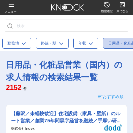
検索履歴
気になる
メニュー
勤務地
路線・駅
年収
日用品・化粧
日用品・化粧品営業（国内）の
求人情報の検索結果一覧
2152
件
おすすめ順
【藤沢／未経験歓迎】住宅設備（家具・壁紙）のル
ート営業／創業75年間黒字経営を継続／手厚い研修
制度
株式会社Index