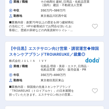
業種 / 職種
その他商社 建材
,
日用品・化粧品営業
（国内） 建設・不動産法人営業
年収
350万円
~
599万円
勤務地
東京都品川区西中延
■業務内容：創業70年以上の歴史を持つ建材商社
の当社にて、HPや顧客紹介でお問合せ頂いたお
客様に、壁紙や床材などの内装資材やトイレ・キ
ッチンなどの住宅設備の営業を行っていただきま
す。取引先であるリフォーム業者や工務店、設備
工事会社に対して社用車で訪問し、ニーズのヒア
リング〜ご提案・受注までをお任せします。 ≪営
【中目黒】エステサロン向け営業・講習運営◆韓国
業環境≫ ・【取引先からお問い合わせがあった後
に】受注まで動く営業：【ルートで回り、新しく
スキンケアブランドTROIAREUKE／裁量◎
受注の提案】をする営業＝3:7 ・ノルマはチーム
株式会社ＪＵＬＩＡ ＩＶＹ
で追っていくスタイルで、先輩の営業アドバイス
や訪問同行などしっかりフォローします。 ・出張
業種 / 職種
化粧品 理容・美容・エステ
,
日用品・
無／転居を伴う転勤無 ※キャリアパス：チーフ→
化粧品営業（国内） 販売促進・PR
サブリーダー→リーダー→マネージャーとキャリ
年収
350万円
~
699万円
アアップでき外部研修もあるためスキル研鑽にも
勤務地
東京都目黒区東山
打ってつけの環境です。 ◇業務の魅力 (1)創業70
年以上の歴史を持ち、顧客との信頼関係や実績が
■業務内容： 韓国発の先進スキンケアブランド
豊富にありますので、競合より売値が多少高くな
「TROIAREUKE（トロイアルケ）」の日本展開を
った場合でも「コバヤシ様に発注します。」と嬉
担っていただきます。エステサロン向けの営業活
しいお言葉を頂けることも多いです。 (2)提案や
動から導入後のサポート、講習運営まで幅広く担
値段交渉は営業担当に裁量がゆだねられていま
当していただきます。 ■具体的な業務内容： ・
す。直接経営者と商談をする事も多く、案件によ
ブランド戦略に基づく営業施策や販促企画の立案
っては億単位のビジネスを経験することもできま