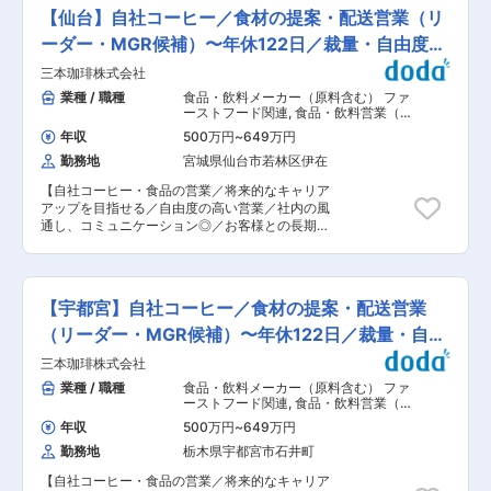
（新規開拓／既存深耕 など） ・エステサロンへ
す。 ■組織構成 ・各支店で人数は20名前後（営
【仙台】自社コーヒー／食材の提案・配送営業（リ
の新規営業（TROIAREUKE導入提案） ・導入済
業課：40代支店長＋30代営業課長＋20〜30代メ
サロンへの定期フォローと、売上拡大に向けたコ
ーダー・MGR候補）〜年休122日／裁量・自由度
ンバー8名／業務課：40代主任＋20〜30代のメ
ンサルティング ・新規・既存サロン向け講習会の
ンバー8名）で構成されております。中途採用比
◎〜
三本珈琲株式会社
企画・運営 ・ブランドの認知拡大に向けたマーケ
率は6割で、面倒見がよくお人柄の良い方が非常
ティング活動（SNS運用、展示会出展、販促物企
業種 / 職種
食品・飲料メーカー（原料含む） ファ
に多い組織のため安心して働ける環境です。 ■入
画など） ※経験を考慮しお任せする場合もござ
ーストフード関連
,
食品・飲料営業（国
社後の流れ ・入社後は、半年間の手厚いOJTと勉
います ■組織構成： 当社は「第二創業期」と位
内） 日用品・化粧品営業（国内）
強会を経て独り立ちして頂きます。その後、既存
年収
500万円
~
649万円
置付け、2024年に韓国で大人気のフェイシャル
顧客を少ない社数からお任せし、慣れてきたら1
勤務地
宮城県仙台市若林区伊在
スキンケアブランド「TROIAREUKE」の日本ロー
人当たり30〜50社程度を担当いただきます。引
ンチを行うため、組織を拡大しています。 チーム
継ぎ初めはいきなり担当をお任せするのではな
【自社コーヒー・食品の営業／将来的なキャリア
は20代から40代まで幅広い年齢層で構成されて
く、全担当者と2名体制でサポートを得ながら営
アップを目指せる／自由度の高い営業／社内の風
おり、各自が専門性を発揮しながら協力していま
業していきますので、未経験でも無理なく成長し
通し、コミュニケーション◎／お客様との長期的
す。新たに入社される方も、先輩社員のサポート
ていける環境です。また勉強会についても、取り
な関係性を築ける／業績好調・過去最高売上を記
を受けながらスムーズに業務に慣れていただける
扱い商材などの勉強会は支店別研修と全体研修と
録】 ■業務内容 同社の営業兼配送担当として、
環境です。 ■入社後の流れ： 入社後すぐに、先
様々な形で設定されており、外部研修（メーカー
自社製造コーヒーや仕入品の食材、消耗品の提案
輩社員のサポートを受けながら業務を学んでいた
での製品勉強会など）もあります。 ■過去の中途
をお任せします。コーヒーメーカーと食品商社の
だきます。初めの3ヶ月間はOJT方式で、実際の
【宇都宮】自社コーヒー／食材の提案・配送営業
入社者：カーディーラー／メーカーやIT業界の営
二つの顔を持ち、お客様ニーズに合わせて様々な
営業活動やサポート業務の現場に同行しながら、
業／ホテルマン／塾講師／スポーツウェア等の販
商品を提案可能です。 ■具体的には、 ・既存顧
（リーダー・MGR候補）〜年休122日／裁量・自由
業務の流れを覚えていただきます。その後は、独
売業など未経験の方も多くご入社しています。 変
客ニーズに基づいたコーヒー、仕入食品の提案営
り立ちして担当業務をお任せしますが、わからな
度◎〜
更の範囲：会社の定める業務
三本珈琲株式会社
業 ・受注商品の納品、配送業務 ※週1〜2回は配送
いことがあればいつでも相談できる環境がありま
と提案で取引先に伺います。お客様との距離感が
業種 / 職種
食品・飲料メーカー（原料含む） ファ
すのでご安心ください。 ■当社・当求人の魅力：
近く、関係の深さや親密度が高いです。長期的な
ーストフード関連
,
食品・飲料営業（国
◎株式会社JULIAIVYは、眉癖改善技術「ハリウッ
関係性を持ち、仲良くなると新出店や新メニュー
内） 日用品・化粧品営業（国内）
ドブロウリフト（HBL）」を展開し、美容業界の
年収
500万円
~
649万円
開発等で頼って頂くことも多く、非常に介在価値
常識を覆す新たなチャレンジを続けています。こ
勤務地
栃木県宇都宮市石井町
の高い営業ができます。 ※その他、新規顧客開拓
こでは、技術者の成長をサポートし、美容業界の
などを行うメンバーもおり、営業スタイルに関し
未来を創る重要な役割を担うことができます。 ◎
【自社コーヒー・食品の営業／将来的なキャリア
ては自由度高い環境です。 ■担当顧客 アジアで