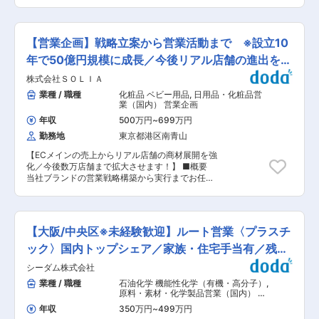
に向けた提案営業や店舗拡大が主な業務になりま
はアナログ・Web両方の意見箱があり、年次や役
取引メーカーとの強固な関係が、大きな強みで
す。 ■業務詳細 ・主要顧客との商談・提案営業
職に関係なく改善提案を発信できる風土がありま
す。お客様の多様なニーズに応えるため、10万を
・営業先と連携した販促 ・新規販路の開拓、取引
す。製造工程の大幅な効率化から働きやすさ向上
超える商品ラインナップと数十社の取引メーカー
条件の交渉 ※主要顧客は大手ドラッグストア、シ
まで、社員の声が実際の制度や運営改善につなが
【営業企画】戦略立案から営業活動まで ※設立10
があります。お客様には紙のカタログやデジタル
ョッピングモール、大手量販店など ■戦略 SOLIA
っています。 「まずやってみる」を大切にしてお
のカタログを提供し、展示会も多数開催していま
は、消費財ベンチャーとして圧倒的な成長ポテン
年で50億円規模に成長／今後リアル店舗の進出を強
り、若手でも新しい業務や改善プロジェクトに挑
す。 変更の範囲：会社の定める業務
シャルを持っています。 現在、リアル店舗での取
戦できるため、日々の仕事を通じて着実にスキル
化
株式会社ＳＯＬＩＡ
り扱い店舗数を急速に伸ばしており、全ブランド
アップできる環境です。 ◇社長との1on1 定期的
合わせ1,000店舗を突破してきております。今
業種 / 職種
化粧品 ベビー用品
,
日用品・化粧品営
に社長との個別面談を実施しており、業務課題だ
後、日本全国に広め、数年以内に10,000店舗以
業（国内） 営業企画
けでなく、将来のキャリアや身につけたいスキ
上で販売される計画となっております。 ■備考
ル、挑戦したい業務について直接相談できます。
年収
500万円
~
699万円
SOLIAは、“日常生活に彩りを提供し、心を豊かに
「言われたことをこなす」のではなく、自身の意
勤務地
東京都港区南青山
する瞬間”をつくる消費財ブランドを複数展開す
思でキャリアを切り拓いていける点が大きな魅力
る企業です。営業はその思想を“社会に存在させ
です。 ◇成長を続ける企業 当社グループ売上高
【ECメインの売上からリアル店舗の商材展開を強
る”仕事です。どれほど魅力的なブランドでも、
は約470億円、従業員数は約1,450名規模へ成長
化／今後数万店舗まで拡大させます！】 ■概要
店頭に並ばなければ存在せず、導線に乗らなけれ
しています。近年も国内外で積極的な設備投資を
当社ブランドの営業戦略構築から実行までお任せ
ば誰にも届きません。売場提案、在庫調整、施策
続けており、2025年には最大規模となる神戸工
いたします。ブランドの売上アップに向けた提案
実行を通じて、営業はブランドの“代理人”として
場フロンティアが稼働開始。成長フェーズの企業
営業や店舗拡大が主な業務になります。 ※戦略立
価値を形にしています。D2Cで成長を遂げてきた
だからこそ、経験や年齢に関係なく実力次第で成
案から実際の営業活動まで行うことで、今後の営
SOLIAは、いよいよ卸展開を加速させるフェーズ
長・キャリアアップを目指せる環境があります。
業責任者になって頂くことを期待します。 ■業務
に入りました。今後10年で500億を目指す拡張期
【大阪/中央区※未経験歓迎】ルート営業〈プラスチ
変更の範囲：会社の定める業務
詳細 ・販売計画の立案と売上管理（商品別・チャ
においてチャネルは広がり続け、市場展開の第一
ネル別） ・主要顧客との商談・提案営業 ・新規
ック〉国内トップシェア／家族・住宅手当有／残業
人者となる役割をお任せしたいと考えています。
販路の開拓、取引条件の交渉 ・社内（マーケティ
ブランド拡大のさなかで、営業活動のみならずチ
10H
シーダム株式会社
ング／商品開発／生産管理等）との連携による需
ームづくりや採用にも関与していただきます。あ
給調整や施策連動 ※主要顧客は大手ドラッグスト
業種 / 職種
石油化学 機能性化学（有機・高分子）
,
なたの行動が、ブランドの存在価値を社会に証明
ア、ショッピングモール、大手量販店など ■戦略
原料・素材・化学製品営業（国内） 日
します。 ■会社補足 男性向けスキンケア＆ボデ
現在、リアル店舗での取り扱い店舗数を急速に伸
用品・化粧品営業（国内）
ィケアの『AMBiQUE』、ベビースキンケア
年収
350万円
~
499万円
ばしており、全ブランド合わせ1,000店舗を突破