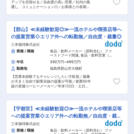
講習の企画や運営、改善に携わることができるた
アップを目指せる／自由度の高い営業／社内の風
トップのレストラン、5つ星ホテル、個人経営の
め、自らのアイデアを形にしながら成長できる環
通し、コミュニケーション◎／お客様との長期的
喫茶店などのオーナー、料理長、仕入担当といっ
境です。 ◎チームで協力しながら働くため、仲間
な関係性を築ける／業績好調・過去最高売上を記
たお客様と商談を行います。 ■将来のキャリアパ
と共に達成感を共有できます。熱意と責任感を持
録】 ■業務内容 同社の営業兼配送担当として、
ス ゆくゆくは支店長をお任せすることを想定して
ち、技術者の成長を支援したいという強い思いを
自社製造コーヒーや仕入品の食材、消耗品の提案
います。およそ３〜５年程で昇格することが多い
持つ方にとって、大きなやりがいと成長が得られ
をお任せします。コーヒーメーカーと食品商社の
ですが、実力次第で最短2年で支店長をお任せす
【郡山】≪未経験歓迎◎≫一流ホテルや喫茶店等へ
るポジションです。 美容業界を変革し、「肌と心
二つの顔を持ち、お客様ニーズに合わせて様々な
るケースもあります。支店長として、通常の営業
のかかりつけエステ」を広げる一員として、一緒
商品を提案可能です。 ■具体的には、 ・既存顧
の提案営業◇エリア外への転勤無／自由度・裁量◎
も行いながら、メンバーの育成、営業所の売上管
に未来を創り上げていきましょう。 変更の範囲：
客ニーズに基づいたコーヒー、仕入食品の提案営
理、営業戦略立案なども携われるやりがいのある
会社の定める業務
三本珈琲株式会社
業 ・受注商品の納品、配送業務 ※週1〜2回は配送
仕事です。 ■働き方 営業活動は平日のみ。土日
と提案で取引先に伺います。お客様との距離感が
業種 / 職種
食品・飲料メーカー（原料含む） ファ
祝の出勤や電話はありません。お客様が使用する
近く、関係の深さや親密度が高いです。長期的な
ーストフード関連
,
食品・飲料営業（国
注文システムのIT化など、各種業務の効率化・仕
関係性を持ち、仲良くなると新出店や新メニュー
内） 日用品・化粧品営業（国内）
組み化を進めています。 ■同社の魅力 創業60年
年収
350万円
~
499万円
開発等で頼って頂くことも多く、非常に介在価値
以上の老舗コーヒーメーカーです。飲食店やカフ
勤務地
福島県郡山市大槻町
の高い営業ができます。 ※その他、新規顧客開拓
ェ、ホテル、スーパー向けなど各種コーヒー豆の
などを行うメンバーもおり、営業スタイルに関し
製造・販売を中心に、商業施設向けの飲料自販機
【営業未経験でもチャレンジしたい方歓迎／裁量
ては自由度高い環境です。 ■担当顧客 アジアで
の運営・管理、自社コーヒーを使用した直営カフ
が大きく自由で顧客目線の提案が可能／創業60年
トップのレストラン、5つ星ホテル、個人経営の
ェやレストランなどの飲食事業など、多様な事業
超の老舗コーヒーメーカー／年休122日・土日祝
喫茶店などのオーナー、料理長、仕入担当といっ
で社会に貢献し、創業以来黒字経営を続けていま
休み／多様なアイディア、チャレンジを歓迎する
たお客様と商談を行います。 ■将来のキャリアパ
す。 競合他社は価格で勝負をしている中、同社は
社風・組織風土有り／事業成長につき増員募集】
ス ゆくゆくは支店長をお任せすることを想定して
価格ではなくお客様のコンセプトに合った商品を
■業務内容 老舗コーヒーメーカーである当社の営
います。およそ３〜５年程で昇格することが多い
提案し続けているため、お客様から「三本珈琲が
業兼配送担当として、ホテルや飲食店舗を中心に
ですが、実力次第で最短2年で支店長をお任せす
【宇都宮】≪未経験歓迎◎≫一流ホテルや喫茶店等
一番話を聞いてくれた」とお言葉をいただくこと
自社製造の業務用コーヒーや仕入品の食材の提案
るケースもあります。支店長として、通常の営業
もあり、お客様からの信頼も非常に厚いです。更
をお任せします。 ＜入社後お任せしたい業務＞
への提案営業◇エリア外への転勤無／自由度・裁量
も行いながら、メンバーの育成、営業所の売上管
なる成長に向けて一緒に進んでいける仲間を募集
・既存顧客ニーズに基づいた提案営業 ・受注商品
理、営業戦略立案なども携われるやりがいのある
◎
三本珈琲株式会社
しています。 変更の範囲：会社の定める業務
の配送業務 ＜営業スタイル＞ 既存顧客を中心に
仕事です。 ■働き方 営業活動は平日のみ。土日
受注商品の配送を行いながら顧客へ提案活動を行
業種 / 職種
食品・飲料メーカー（原料含む） ファ
祝の出勤や電話はありません。お客様が使用する
います。提案に制約はなく、新規商品の取り扱