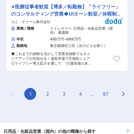
明治神宮球場、埼玉スタジアム2002、楽天モバ
で担当。営業の枠を超えて幅広い経験を積める ◎
イルパーク宮城、豊田スタジアム、パナソニック
※医療従事者歓迎【博多／転勤無】「ライフリー」
経験が浅い方も歓迎。少数精鋭の環境で裁量を持
スタジアム吹田、ポカリスエットスタジアム 等
ちながらスピーディーに成長できる ■業務内容
のコンサルティング営業◆UIターン歓迎／休暇制度
■組織構成： 20代・50代の男性社員2名、女性社
自社オリジナルの婦人アパレルブランドを展開す
員1名が所属しています 。先輩社員からのOJT、
充実◎
ユニ・チャーム株式会社
る当社にて、専門店や問屋への卸営業を中心に、
同行を通じて業務を覚えていただきます。 ■担当
展示会運営や百貨店催事の企画・運営もお任せし
業種 / 職種
トイレタリー
,
日用品・化粧品営業（国
エリア： 東北〜北海道全域 エリアによって担当
ます。商品の提案だけでなく、お客様とともにブ
内） 看護師
を分けており、月2・3日の宿泊が発生する可能性
ランドの認知拡大や売上向上に取り組み、自社ブ
もございます。 ■働き方・社風： 有給休暇取得
年収
450万円
~
699万円
ランドの成長を支えるポジションです。 ■業務詳
率100%！先代社長よりメリハリをつけた働き方
勤務地
東京都港区三田（次のビルを除く）
細 ・既存取引先への提案営業、関係構築 ・新規
を推し進めており、有給休暇が10日付与の場合は
取引先の開拓 ・展示会での商談対応（年6回程
10日取得していただきます。もし取得が遅れてい
◆これまでの経験を活かして営業未経験でもキャ
度） ・百貨店催事の企画・運営 ・取引先との売
る場合は総務から全員に取得を促しています。 ■
リアアップが目指せる！成長市場で圧倒的シェア
場づくりや販促提案 ・出荷伝票作成などの営業事
当社について： Jリーグサッカースタジアムの9
◎ライフリー導入拡大を通して、"介護現場の未
務業務 ・催事会場との調整、スタッフ手配・管理
割、全国の学校の約半数に当社製品が納入されて
来"を変える！／年間休日125日／メンター制度な
・生産背景や商品知識の習得（中国・韓国・国内
います。グッドデザイン賞はじめ多数の受賞実績
ど研修制度充実◆ ◆職務内容： 当社のプロケア
工場との連携） ※月5日程度の国内出張がありま
もあります。当社は、価格競争ではなく徹底的に
営業として、病院・施設に向けた排泄ケアの課題
す（展示会・催事対応等） ■取扱ブランド 当社
品質にこだわることを創業時より貫いており、国
解決の提案をお任せします。当社の介護商品の導
では「モード × ナチュラル × カジュアル」をコン
際試合でも使われる程、高い品質の製品を開発、
入を実現し「ライフリー」シェアを拡大すること
セプトとした複数の婦人向けオリジナルブランド
販売しています。 変更の範囲：会社の定める業務
により、日本の介護品質の向上を目指します。 ※
1
2
3
4
...
87
を展開しています。 商品の企画から生産まで自社
Previous Page
Next
なお、本職務において医療行為は行いません。 ◆
で一貫して手掛けており、素材・縫製・染色・デ
職務詳細： 担当エリアの病院・介護施設を訪問
ザインなど細部にまでこだわったモノづくりを行
し、介護用紙おむつ等の介護用品を通じた排泄ケ
っています。 ファッションへの想いが込められた
アの提案や相談対応等を行い、入所者やその家
商品だからこそ、自信を持って提案できる環境が
族、施設スタッフ、経営者のすべての方に満足を
あります。 ■組織構成 30〜40代を中心とした組
提供するため、下記業務を行います。 ・排泄ケア
織です。 代表との距離も近く、年齢や社歴に関係
に関する問題点や商品ニーズのヒアリングと課題
なく意見やアイデアを発信しやすい風土がありま
解決の提案 ・大人用紙おむつ「ライフリー」をは
日用品・化粧品営業（国内）の他の職種から探す
す。少数精鋭だからこそ、一人ひとりの裁量が大