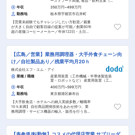
ーストフード関連
,
食品・飲料営業（国
注文システムのIT化など、各種業務の効率化・仕
い、コーヒーの切り替え提案など、顧客課題に合
内） 日用品・化粧品営業（国内）
組み化を進めています。 ■同社の魅力 創業60年
年収
350万円
~
499万円
わせた裁量をもった提案営業が可能です。 ■研修
以上の老舗コーヒーメーカーです。飲食店やカフ
勤務地
栃木県宇都宮市石井町
／キャリア 入社後は当社の商品知識を覚えつつ、
ェ、ホテル、スーパー向けなど各種コーヒー豆の
受注商品の配送、顧客への提案活動に携わってい
製造・販売を中心に、商業施設向けの飲料自販機
【営業未経験でもチャレンジしたい方歓迎／裁量
ただきます。裁量があり自由な営業のため、自分
の運営・管理、自社コーヒーを使用した直営カフ
が大きく自由で顧客目線の提案が可能／創業60年
で考えることも多いですが、分からないことやや
ェやレストランなどの飲食事業など、多様な事業
超の老舗コーヒーメーカー／年休122日・土日祝
りたいことを積極的に質問、相談すれば、親身に
で社会に貢献し、創業以来黒字経営を続けていま
休み／多様なアイディア、チャレンジを歓迎する
なって返してくれる社風、先輩たちです。実力次
す。 競合他社は価格で勝負をしている中、同社は
社風・組織風土有り／事業成長につき増員募集】
第ではゆくゆく支店長となるも可能で、大手顧客
価格ではなくお客様のコンセプトに合った商品を
■業務内容 老舗コーヒーメーカーである当社の営
対応やマネジメントなど更なる活躍ができるよう
提案し続けているため、お客様から「三本珈琲が
業兼配送担当として、ホテルや飲食店舗を中心に
になります。 ■働き方 営業活動は平日のみ。土
【広島／営業】業務用調理器・大手外食チェーン向
一番話を聞いてくれた」とお言葉をいただくこと
自社製造の業務用コーヒーや仕入品の食材の提案
日祝の出勤や電話はございません。注文はシステ
もあり、お客様からの信頼も非常に厚いです。更
をお任せします。 ＜入社後お任せしたい業務＞
け／自社製品あり／残業平均月20ｈ
ムを通じて前日の16時までとお願いしており、各
なる成長に向けて一緒に進んでいける仲間を募集
・既存顧客ニーズに基づいた提案営業 ・受注商品
種業務の効率化・仕組み化を進めています。 ■組
株式会社エフ・エム・アイ
しています。 変更の範囲：会社の定める業務
の配送業務 ＜営業スタイル＞ 既存顧客を中心に
織風土／求める人物像 各社員のチャレンジ、アイ
受注商品の配送を行いながら顧客へ提案活動を行
業種 / 職種
産業用装置（工作機械・半導体製造装
ディアを応援し、歓迎するフランクな社風、組織
います。提案に制約はなく、新規商品の取り扱
置・ロボットなど） 産業用装置（工作
風土です。大きな裁量を持ちながら、良い意味で
い、コーヒーの切り替え提案など、顧客課題に合
機械・半導体製造装置・ロボットな
自由に顧客目線で責任感をもって営業活動を行っ
年収
400万円
~
599万円
ど）
,
装置・工作機械・産業機械営業
わせた裁量をもった提案営業が可能です。 ■研修
ております。 「どんどんチャレンジしたい」「自
（国内） 日用品・化粧品営業（国内）
勤務地
東京都港区麻布台
／キャリア 入社後は当社の商品知識を覚えつつ、
分で考えたことを実現したい、提案したい」「顧
受注商品の配送、顧客への提案活動に携わってい
客目線で様々な提案したい・課題解決したい」
【大手飲食店・ホテルへの納入実績多数／離職率
ただきます。裁量があり自由な営業のため、自分
「自由と責任を持ちながら仕事・営業がしたい」
10％未満】 自社商品開発技術をあわせ持つ、業
で考えることも多いですが、分からないことやや
などにピンときましたらぜひご応募ください！ ■
務用調理・サービス機器の輸入・販売を行う当社
りたいことを積極的に質問、相談すれば、親身に
同社の魅力 創業60年を超える老舗企業で超一流
の営業担当として以下の業務をお任せします。 ■
なって返してくれる社風、先輩たちです。実力次
ホテル向けのコーヒーの製造、大手飲料メーカー
職務概要： ・営業活動 ・特定顧客管理 ・マーケ
第ではゆくゆく支店長となるも可能で、大手顧客
へ原材料提供なども行っている珈琲のプロフェッ
ティング活動 ※担当テリトリー制で地域をお任せ
対応やマネジメントなど更なる活躍ができるよう
ショナル集団です。お客様のニーズにあわせ、小
しております。 ■製品納入先： ドトールコーヒ
になります。 ■働き方 営業活動は平日のみ。土
【表参道/転勤無】コスメの代理店営業 サブリーダ
ロットかつお客様が本当に作りたい味でのプライ