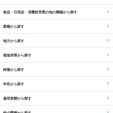
じめとする介護用商品の導入提案、販売促進等 ・
きく、主体的にチャレンジできる環境です。 ■入
施設や利用者に応じた商品や排泄ケア方法の検討
社後の流れ 入社後は先輩社員によるOJTを通じ
／提案 ・ライフリー製品の正しい使用方法の勉強
て、商品知識や顧客理解、営業の進め方を学んで
食品・日用品・消費財営業の他の職種から探す
会（商品取り扱い説明で実際に成人用おむつの交
いただきます。まずは既存顧客のフォローや展示
換を実演いただくこともございます） 【入社後の
会・催事対応から経験を積み、徐々に担当顧客や
研修について】 ご入社後半年は研修期間として、
新規提案もお任せしていきます。 周囲のサポート
本社での複数回の集合研修とOJTと組み合わせた
業種から探す
を受けながら無理なく独り立ちを目指せる環境で
サポート環境を用意しています。最初の3ヶ月は
す。 変更の範囲：会社の定める業務
担当顧客を持たず、先輩社員同行にて商談や勉強
会運営等じっくり学べるため、未経験からでも安
地方から探す
心して挑戦していただけます。 【就業環境】 ・
基本的には直行直帰がほとんどです。 ・週に1
回、エリア内での会議を開催しています。また月
に1〜2回はオンラインで互いの営業活動に対して
都道府県から探す
のアドバイス等を行うので、1人で悩むことな
く、安心して業務に取り組める環境があります。
・産休育休制度の取得実績、復職実績もあり、女
特徴から探す
性も働きやすい環境となっています。 ・会社命令
での転居は基本ありません。 【組織構成につい
て】 ・プロケア営業事業部は、全体の6〜7割く
らいが女性の方です。20代〜30代の方が多く、
年収から探す
中途入社の方も大勢活躍しております。 ・医療従
事者（看護師、理学療法士、作業療法士など）の
方も活躍しております。 変更の範囲：会社の定め
る業務
雇用形態から探す
他の職種から探す