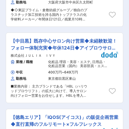
『ALOBABY』、“「かわいい」を仕込み、気持ち
勤務地
大阪府大阪市中央区久太郎町
してきております。今後、日本全国に広め、数年
きらめく”をコンセプトに展開するヘアケアブラ
以内に10,000店舗以上で販売される計画となっ
ンド『Linon』等、消費者理解にこだわった消費
◆◇東証プライム・倉敷紡績グループ／独自のプ
ております。 ■備考 SOLIAは、“日常生活に彩り
財ブランドを世界に向けて提供しています。 ●公
ラスチック加工技術を誇る国内トップクラスの化
を提供し、心を豊かにする瞬間”をつくる消費財
式ECサイト https://www.alo-organic.com/ ●大
学材料メーカー／年間休日121日／残業月10時間
ブランドを複数展開する企業です。営業はその思
手ECモール 楽天店
程度◆◇ ＼プラスチックを材料とした高機能・
想を“社会に存在させる”仕事です。どれほど魅力
https://www.rakuten.co.jp/babycresco/ ●大手
多機能シートで、文具（クリアファイル）や食品
的なブランドでも、店頭に並ばなければ存在せ
ECモール Yahoo店
容器（冷凍餃子のトレーなど）、自動車部品、雑
ず、導線に乗らなければ誰にも届きません。売場
https://store.shopping.yahoo.co.jp/babycresco/
貨・アパレルなどの様々な業界で活用されている
提案、在庫調整、施策実行を通じて、営業はブラ
【中目黒】既存中心サロン向け営業◆未経験歓迎！
変更の範囲：会社の定める業務
商品です！／ ★製品情報：
ンドの“代理人”として価値を形にしています。
https://www.sheedom.co.jp/products/ ■業務内
フォロー体制充実◆年休124日◆アイブロウサロン
D2Cで成長を遂げてきたSOLIAは、いよいよ卸展
容： 入社後は、既存顧客を中心としたルート営業
開を加速させるフェーズに入りました。60億これ
展開
株式会社ＪＵＬＩＡ ＩＶＹ
をご担当いただきます。 お客様の求めるスペック
から10年で500億を目指す拡張期においてチャネ
や価格に応じて、工場と連携しながら最適な製品
業種 / 職種
化粧品 理容・美容・エステ
,
日用品・
ルは広がり続け、市場展開の第一人者となる役割
を提案〜納品まで一貫して対応していただきま
化粧品営業（国内） 美容部員・エステ
をお任せしたいと考えています。 ■会社補足 男
す。 ■営業の特徴： ◎既存顧客との関係構築を軸
ティシャン・マッサージ
性向けスキンケア＆ボディケアの
年収
400万円
~
649万円
にしながら、顧客ニーズに合わせた製品づくりに
『AMBiQUE』、ベビースキンケア
勤務地
東京都目黒区東山
関われる“ものづくり型営業”です。 ◎入社後は、
『ALOBABY』、“「かわいい」を仕込み、気持ち
長年取引のある既存顧客を担当。過去の取引デー
きらめく”をコンセプトに展開するヘアケアブラ
■業務内容： 主力ブランドである「HBL（ハリウ
タをもとに需要予測や販売計画を立てながら営業
ンド。等、消費者理解にこだわった消費財ブラン
ッドブロウリフト」の拡大に向けて、導入サロン
できるため、進めやすい環境です。 ◎化学系商材
ドを世界に向けて提供しています。 ●公式ECサ
向けフォロー営業をお任せします。HBLを導入い
を扱いますが、専門的な理系知識は必須ではあり
イト https://www.alo-organic.com/ ●大手ECモ
ただいている個人~中小規模のサロンを担当し、
ません。文系出身の社員も多く活躍しており、安
ール 楽天店
経営者や店舗責任者と信頼関係を築きながら、商
心してスタートできます。 ◎営業活動は個々の裁
https://www.rakuten.co.jp/babycresco/ ●大手
材提案やサービス導入の支援を行っていきます。
量が大きく、自らスケジュールを組みながら効率
ECモール Yahoo店
営業方法については一定型化が進んでいるため、
的に業務を進められる環境です。 ■働き方： ・
【徳島エリア】「IQOS(アイコス)」の販促企画営業
https://store.shopping.yahoo.co.jp/babycresco/
未経験の方からでもキャッチアップが可能です。
直行直帰を推奨しており、効率的に営業活動を行
変更の範囲：会社の定める業務
また、個人の裁量も大きく、担当するサロンやブ
◆直行直帰のフルリモート×フルフレックス
える環境です。 ・営業車を利用した訪問（4名で
ロウアーティストと共に成長していけるやりがい