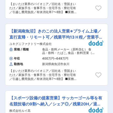
ーへの営業、自社養殖場や外部養殖場からの仕入
【まいたけ業界のパイオニア／旧社名：雪国まい
れや買付、養殖場の視察、輸出入の貿易関連な
たけ／家族手当・食事手当・住宅手当・寮社宅有
ど、幅広い業務に携わることが可能です。 ■入社
／引越し費用負担／有休消化率7〜8割】 ■業務内
後の流れ： ・真珠の色・品質・サイズなど、目利
容 当社法人担当としてまいたけをはじめとした商
きできることが基本となります。業界のあらゆる
品の提案営業をお任せします。既存のお客様をメ
職種で必要となるので、まずは1年ほどを目安に
インに顧客が抱える問題や叶えたい要望をヒアリ
選別・加工に携わっていただく予定です。その間
ングした上で売り場作りや食材の組合せも含めて
に、展示会や営業に同行するなど、並行して経験
【新潟南魚沼】きのこの法人営業※プライム上場／
提案していただきます。 ※取扱商品：まいたけ、
を積んでいただきます。 ・ブラザー、シスター制
えりんぎ、ぶなしめじなど
直行直帰・リモート可／残業平均13Ｈ程／営業手当
度を導入しております。年齢が近い先輩社員から
(https://www.yukiguni-factory.co.jp/product/) ※
ＯＪＴで学べる機会や相談が可能です。 ■業務の
有
ユキグニファクトリー株式会社
主な取引先：大手スーパー・ショッピングセンタ
やりがい ・歴史が古く専門性の高い真珠の世界で
ー・食品量販店など ※休日は会社カレンダーによ
業種 / 職種
食品・飲料メーカー（原料含む） 食
知識・経験を積み上げ自身のキャリアを構築でき
りますが、青果市場と併せて水曜・日曜休みが基
品・飲料・たばこ
,
食品・飲料営業（国
ます。真珠を理解することで、トレンドを読んだ
本となります。 ■営業スタイル マニュアル通り
内） 日用品・化粧品営業（国内）
企画や国内外の顧客対応、制作など、自身の適性
年収
400万円
~
649万円
の営業ではなく主体的に裁量を持って就業いただ
や強みを活かせるフィールドが広がります。昨今
勤務地
新潟県南魚沼市余川
く柔軟な営業スタイルです。様々なメーカーと協
ではSNSの有効利用など、営業・販売の手法も変
業する機会も多く提案要素も大きい為、キャリア
わりつつありますので、柔軟な発想・新しい技術
【まいたけ業界のパイオニア／旧社名：雪国まい
形成に大きく役立ちます。 ※先輩社員の声：
を用いて、アイデアが出せるなど、主体的に関わ
たけ／家族手当・食事手当・住宅手当・寮社宅有
https://www.yukiguni-
りが持てることも魅力です。 ■当社の特徴： 業
／引越し費用負担／有休消化率7〜8割】 ■業務内
factory.co.jp/recruit/works/sales/ ■営業組織 全
歴90年の日本を代表する老舗真珠会社のひとつ
容 当社法人担当としてまいたけをはじめとした商
国で40名程度の組織となっており、各拠点ごとに
で、品質の高さは遠く海外のバイヤーにも知れ渡
品の提案営業をお任せします。既存のお客様をメ
５〜10名程度の営業チームがございます。所長
っています。高品質を維持できるのは、海での養
インに顧客が抱える問題や叶えたい要望をヒアリ
40代〜20代まで幅広い年代の社員が在籍してい
殖からネックレスメーキングまでの全工程を自社
ングした上で売り場作りや食材の組合せも含めて
ます。 取扱商品は同一で顧客ごとに担当を割り振
【スポーツ設備の提案営業】サッカーゴール等を有
のこだわりをもって一貫して手掛けることができ
提案していただきます。 ※取扱商品：まいたけ、
っています。入社後は5社〜10社をお任せする予
るからです。このようなシステムを持つ真珠会社
えりんぎ、ぶなしめじなど
名競技場の9割へ納入／シェア◎／残業20H／退職
定です。 ■キャリアパス ご本人の特性に応じて
は世界でもほんの少数で、当社の強みです。
(https://www.yukiguni-factory.co.jp/product/) ※
エキスパート/ジョブローテーション双方にてキャ
金有
株式会社ルイ高
主な取引先：大手スーパー・ショッピングセンタ
リアアップが可能です。 ・エキスパート：営業→