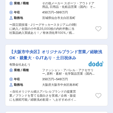
ー・食品量販店など ※休日は会社カレンダーによ
業種 / 職種
その他メーカー スポーツ・アウトドア
主任→係長→課長→営業所長→部長 ・ジョブロー
りますが、青果市場と併せて水曜・日曜休みが基
用品
,
日用品・化粧品営業（国内） そ
テーション：営業→企画やマーケティング ■就業
本となります。 ■営業スタイル マニュアル通り
の他法人営業（既存・ルートセールス
環境 残業月13Ｈ程度、リモートワーク・直行直
年収
450万円
~
599万円
中心）
の営業ではなく主体的に裁量を持って就業いただ
帰も可能でワークライフバランスを保ちやすい環
勤務地
宮城県仙台市太白区長町
く柔軟な営業スタイルです。様々なメーカーと協
境です。 ■当社の魅力 ・「プレミアムきのこ総
業する機会も多く提案要素も大きい為、キャリア
合メーカー」として“医食同源”の考えに立ち、き
〜国立競技場・Jリーグサッカースタジアムの9割
形成に大きく役立ちます。 ※先輩社員の声：
のこの持つ様々な機能を徹底解明し、製品の開発
に納入／全国の小中高35,000校の内約半数に当
https://www.yukiguni-
を行っています。 ・雪国まいたけブランドは安
社製品納入実績あり！／有休消化率100%／残業
factory.co.jp/recruit/works/sales/ ■営業組織 全
全・安心・高品質を継続し、更なる栽培技術の追
20時間／賞与年3回支給／退職金有〜 ■職務概
国で40名程度の組織となっており、各拠点ごとに
求と管理体制の強化を行っています。 変更の範
要： スポーツ施設器具(サッカーゴール、バスケ
５〜10名程度の営業チームがございます。所長
囲：会社の定める業務
ットゴール、テニスポスト・ネットなど）の製造
40代〜20代まで幅広い年代の社員が在籍してい
を行っている当社にて、提案営業をお任せいたし
ます。 取扱商品は同一で顧客ごとに担当を割り振
【大阪市中央区】オリジナルブランド営業／経験浅
ます。 ※主要取引先：体育施設建設会社、土木会
っています。入社後は5社〜10社をお任せする予
社、担当地域のスポーツ店、官公庁、地方自治体
OK・裁量大・OJTあり・土日祝休み
定です。 ■キャリアパス ご本人の特性に応じて
等 ■業務詳細： 約8割が既にお取引のあるお客様
エキスパート/ジョブローテーション双方にてキャ
有限会社あむう
へのご訪問ですが、新規のお客様への架電や訪問
リアアップが可能です。 ・エキスパート：営業→
等の営業活動も行います。（移動は主に営業車を
業種 / 職種
ファッション・アパレル・アクセサリ
主任→係長→課長→営業所長→部長 ・ジョブロー
使っていただきます。） 営業活動の情報収集か
ー
,
原料・素材・化学製品営業（国内）
テーション：営業→企画やマーケティング ■就業
ら、営業戦略や販売促進の企画立案、新製品の起
日用品・化粧品営業（国内）
環境 残業月13Ｈ程度、リモートワーク・直行直
年収
350万円
~
549万円
案などの役割も期待されます。 電話やメールへの
帰も可能でワークライフバランスを保ちやすい環
勤務地
大阪府大阪市中央区南本町
応対、製品の提案、見積書・資料作成、製品の納
境です。 ■当社の魅力 ・「プレミアムきのこ総
入手配等は内勤営業が行いますので、営業は安心
合メーカー」として“医食同源”の考えに立ち、き
＜自社オリジナル婦人アパレルブランドの提案営
して社外での活動に専念できます。 〈主要商品〉
のこの持つ様々な機能を徹底解明し、製品の開発
業／ブランドを育てる面白さを実感／企画・販促
サッカーゴール、屋外バスケットゴール、テニス
を行っています。 ・雪国まいたけブランドは安
にも挑戦可能／経験浅め歓迎＞ ＼おすすめポイン
ポスト・ネット、ラグビーゴール、アメフトゴー
全・安心・高品質を継続し、更なる栽培技術の追
ト／ ◎自社企画100％のオリジナルブランドを提
ル、鉄棒、防護マット、控え選手のベンチ 等
求と管理体制の強化を行っています。 変更の範
案。モノ売りではなく"ブランドづくり"に携われ
〈主要納入施設〉 国立競技場、日産スタジアム、
囲：会社の定める業務
る ◎卸営業だけでなく展示会・催事・販促企画ま