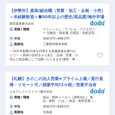
は支給になります。 （2）自由な営業方法：活動
かった「眉毛をプロに任せる」という新しい文化
的に動ける方を歓迎します。 ■採用背景 円安の
方法に関して決まりは無く、担当エリアの特性に
を作り、かつてネイルサロンが当たり前になり、
影響で原料輸出が急成長し、営業体制の強化が急
あわせ、自分で戦略を描き推進していくことがで
【伊勢市】真珠/総合職（営業・加工・企画・小売）
ネイリストが憧れの職業になったように、「ブロ
務。糸営業は欠員により最優先で採用、製品営業
きます。 （3）研修制度：60日間の研修プログラ
ウアーティスト」という職業を、誰もが憧れる存
も増員予定です。 ■業務内容 ◎糸営業 ・中国メ
＜未経験歓迎＞■90年以上の歴史/高品質/海外市場
ムにより段階的に業務を習得。商品の知識を習得
在へと押し上げていく挑戦を続けています。 変更
ーカーの素材を日本市場へ展開する業務です。 ・
してから先輩社員に同行し、営業活動の基本を身
の範囲：会社の定める業務
覚田真珠株式会社
上海側メーカーとの折衝や新規素材の発掘を担当
につけて頂きます。 ■公平な評価制度： 目標管
し、海外出張や展示会参加の機会もあります。 ◎
業種 / 職種
ファッション・アパレル・アクセサリ
理制度、コンピテンシー制度など、しっかりとし
製品営業 ・セーターOEMの営業を担い、既存顧
ー 宝飾品・貴金属
,
日用品・化粧品営
た評価体制の下就業できます。 ■様々なキャリア
客対応に加え新規開拓も推進。いずれも顧客との
業（国内） 販売・接客・売り場担当
パス： 営業職からマーケティング、企画系、キー
年収
300万円
~
499万円
信頼構築や提案力が求められます。 ・業務は、取
アカウントセールス、管理職など様々なキャリア
勤務地
三重県伊勢市本町
引先との条件交渉、納期管理、品質確認など多岐
パスがあります。 営業スタートで縦への昇進はも
にわたり、スピード感ある判断が必要です。 ・語
ちろん、本社への異動も可能です。 1年間のジョ
＜1931年創業/日本を代表する老舗真珠企業のひ
学力（中国語・英語）が活かせる場面も多く、異
ブトライアル、のようなユニークな社内異動制度
とつ＞ ＜真珠の目利きから加工・企画・営業・小
文化コミュニケーションを楽しめる方に適した環
もあります。 ■たばこ業界の先行きが不安 Aたば
売など総合職として活躍いただきます/適性・希望
境です。 ■業務の魅力 海外メーカーとの交渉や
こ業界の市場規模は4兆円あり、直近10年間変わ
などから職種相談可＞ ■求人概要： 真珠の養殖
展示会参加など、グローバルな視点で営業力を磨
っていない状況です。 この先の市場規模も大きな
から販売を行う当社にて、総合職としてご活躍い
けます。少数精鋭の組織で裁量を持ち、意思決定
変動はないことが予想されております。 ■禁煙者
ただき、会社の未来を支えていただけるメンバー
のスピードが速い点も魅力です。 ■キャリアパス
も入社できるの？ A約半数の方が禁煙者となり、
を募集いたします。真珠の品質に関わる目利きが
将来的に事業責任者や海外拠点担当へのステップ
【札幌】きのこの法人営業※プライム上場／直行直
たばこを吸われない方もご活躍されております。
全ての業務の基礎となりますので、しっかりと期
アップが可能。営業力と語学力を活かし、グロー
変更の範囲：会社の定める業務
間を設けて学びながら、将来は適性・強みを発揮
帰・リモート可／残業平均13Ｈ程／営業手当有
バルキャリアを築けます。 ■働き方 ◇海外出張
いただける職種に就いていただきます。 真珠マス
や展示会参加のチャンスあり ◇残業は月10時間
ユキグニファクトリー株式会社
ターとしてステップアップしていただけるポジシ
程度と少なめ ◇成果に応じた評価制度あり ■当
ョンです。 ■具体的には ・真珠の選別・品質
業種 / 職種
食品・飲料メーカー（原料含む） 食
社について VERY TEXは、糸・製品・原料の3領
確認 ・真珠加工業務 ・国内外での展示会対応/海
品・飲料・たばこ
,
食品・飲料営業（国
域で事業を展開。円安を追い風に原料輸出が拡大
外顧客を含む対応 ・商品提案・接客販売 ・仕入
内） 日用品・化粧品営業（国内）
し、成長フェーズにあります。挑戦を歓迎する社
年収
400万円
~
649万円
業務（産地により種類・特徴が異なるため仕入れ
風で、スピード感ある経営を実現しています。 変
勤務地
北海道
を行います） 年7回ほどの展示会で国内外バイヤ
更の範囲：会社の定める業務