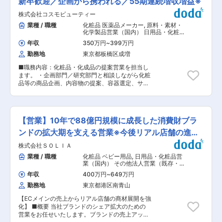
新卒歓迎／企画から携われる／55期連続増収増益※
務の拡張に努めています。 （２）顧客との信頼構
す。お客様とお店を作っていく楽しさ、提案した
築 地域に根ざした企業として積み上げた信用があ
株式会社コスモビューティー
商品がレストランに並んでいる瞬間を見る喜びを
ります。 安全、安心を届ける企業として、社業が
感じることができます。 ＜具体的には＞ ・お客
業種 / 職種
化粧品 医薬品メーカー
,
原料・素材・
社会貢献に直結しているところも強みの一つで
様からの受注→見積書作成→仕入れ先メーカーに
化学製品営業（国内） 日用品・化粧品
す。
発注→商品お届け ・ノルマはなく、支社全体の目
営業（国内）
年収
350万円
~
399万円
標を社員で協力して達成を目指します。 【顧客】
勤務地
東京都板橋区成増
レストラン、ホテル、ウェディング会場等 【商
品】和食、洋食、中華など店舗に合った皿、グラ
■職務内容：化粧品・化成品の提案営業を担当し
ス、厨房備品等 ■組織構成 営業所は4名の営業担
ます。 ・企画部門／研究部門と相談しながら化粧
当と3名の事務員、倉庫業務2名がいます。 年齢
品等の商品企画、内容物の提案、容器選定、サン
については20代から40代まで幅広くおり、全員
プル収集、パッケージ／広告展開、納品までのス
で助け合いながら業務を行う風土があります。 ■
ケジュール調整等、化粧品が市場に出回るまでの
キャリア 入社後はOJT制度を採用しており、商品
全ての工程に関わっていただきます。 ・既存取引
知識や営業の基礎を先輩社員と一緒に学んでいた
先へのフォローアップあるいは新規取引先獲得も
だき、同行訪問を通じて業務に慣れていただきま
【営業】10年で88億円規模に成長した消費財ブラ
行っていただきます。 ■職務の特徴： 大手の化
す。慣れた後は自分の顧客を持ち、将来的には希
粧品・化成品メーカーやヘアケア等の理美容品メ
ンドの拡大期を支える営業※今後リアル店舗の進出
望や適性に応じて管理職を目指して頂く事が可能
ーカー・通販会社等の営業を担当します。並行し
です。 ■就業環境： 年間休日120日以上、完全週
を強化
株式会社ＳＯＬＩＡ
て商品化を担当するクライアントは、約5〜10社
休二日制の土日祝休みのため仕事プライベートメ
となります。 ■教育体制： 当社は、OJT 体制が
業種 / 職種
化粧品 ベビー用品
,
日用品・化粧品営
リハリをもって働くことか可能です。事務作業の
確立されています。作っているものを知っていた
業（国内） その他法人営業（既存・ル
効率化のため、受注システムをフル活用していま
だくために、入社直後の研修期間は、まず製造部
ートセールス中心）
す。 ■同社について： 同社は「外食産業にとっ
年収
400万円
~
649万円
にて業務研修を行います。製造現場での研修終了
てなくてはならない存在であり続ける」という想
勤務地
東京都港区南青山
後に、配属先での業務に従事していただきます。
いを掲げ、食器・厨房備品をお探しのメーカー様
必要なスキルを最速で習得するには、現場を知る
や飲食店様を繋ぐ食品の専門商社です。 テーブル
【ECメインの売上からリアル店舗の商材展開を強
ことが一番。もちろん、配属先での業務に必要な
ウェア・厨房備品の総合商社として、業務用食器
化】 ■概要 当社ブランドのシェア拡大のための
ことを、自分のものにするための環境も整備して
を幅広い業種・業界のお客様に提供してきまし
営業をお任せいたします。ブランドの売上アップ
います。 ■当社の魅力： ◇風通しの良さ 社内に
た。創業50年の実績と、多くの信頼関係を築いた