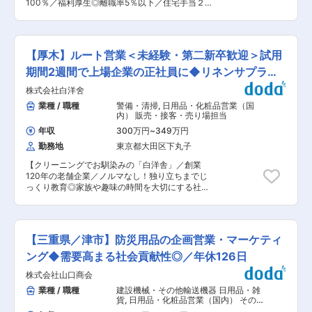
面も合わせてトータルサポートを行っています。
100％／福利厚生◎離職率5％以下／住宅手当２万
し、商談の進め方を身に着けていただき、６ヶ
■当社製品： スチームコンベクションオーブンや
円／残業30H程度】 ★ビオレ、キレイキレイ、
月〜1年後はご自身の担当顧客を持つようになり
急速冷凍機等の加熱冷却機器、ジェラートマシ
LUX、ハーゲンダッツなどの容器への『一体成
ます ■組織構成：同社は社長1名を含んで79名の
ン、ミキサー等の下処理機器、コーヒーマシン等
形』技術を活用して事業拡大。インモールドラベ
社員が在籍（営業13名、企画28名、開発10名、
の飲料機器等、当社製品の8割が海外から輸入し
ル国内シェアNO.1★ ■担当業務 既存大手企業の
事務他28名）しております。うち、20代が48
【厚木】ルート営業＜未経験・第二新卒歓迎＞試用
た商品で2割は自社ブランド商品となっておりま
ルート営業です。誰もが知るブランドの新商品の
名、男女比は約2:8になります。中途入社の方も
す。自社ブランドの販売も強化し、提案の幅を広
立ち上げに携わっていただきます◎ ＜主なお客様
期間2週間で上場企業の正社員に◆リネンサプライ
多く、異業種からコスメに興味を持っている方が
げています。 変更の範囲：会社の定める業務
＞ 大手上場企業：花王、KOSE、ライオン、ユニ
活躍している組織です。また、女性が半数以上を
サービス
株式会社白洋舍
リーバ、クラシエ、アース製薬、アルビオン等 ＜
占め、時短勤務をされているワーキングママさん
営業のやりがい＞ 〇手掛けた商品がコンビニやス
業種 / 職種
警備・清掃
,
日用品・化粧品営業（国
もいらっしゃいます。 ■働き方：子育てで時短勤
ーパー、ドラッグストアなどで多く陳列される 〇
内） 販売・接客・売り場担当
務をしている社員もおり、家庭の事情に応じて柔
誰もが知っているブランドの新商品開発に関われ
軟な働き方をしております。また、30歳前後の若
年収
300万円
~
349万円
る 〇大手企業の優秀な社員に直接営業することで
い方でもサブマネージャーとして活躍されている
勤務地
東京都大田区下丸子
早期に営業スキルや人間力が上がる 〇当社独自の
方もいます。個人のライフスタイルに理解があ
技術開発が多く、様々な提案営業ができる 〇営業
り、バランスが整っている環境です。※在宅勤務
【クリーニングでお馴染みの「白洋舎」／創業
企画や戦略立案をすることで開発やデザイナーを
は入社後半年以上経過以降に可能 ■株式会社ヴィ
120年の老舗企業／ノルマなし！独り立ちまでじ
巻き込んだ提案ができる 〇環境配慮に力を入れて
ークレア：2016年に設立され、自社コスメブラン
っくり教育◎家族や趣味の時間を大切にする社
おりSDGsに沿った提案が可能 ＜業務詳細＞ ・担
ドを展開する化粧品メーカーです。売上は右肩上
風】 当社はホテルやレストランの運営に必要不可
当社数：約10社 ・既存のお客様へ新製品の紹介
がりに急成長しております。社員の業界経験やコ
欠なシーツ・タオル・テーブルクロス・ナプキン
したり、お客様から新しい案件をお声がけいただ
ネクション、親会社の信用を元に販売網を確保
など、美しく清潔なリネンをクリーニング付きで
きお打ち合わせを実施します（割合５：５） ・ま
し、安定的な取引と成長を遂げております。 代表
レンタルするサービスを展開しています。 ■職務
れにお客様からの紹介で新規対応が発生する場合
【三重県／津市】防災用品の企画営業・マーケティ
商品：&honey（アンドハニー）※、
詳細： メイン業務は既存顧客の管理（20社程度
もあります ■フォロー体制： ・入社直後は担当
miximPOTION、ECOLOVISTAなど。※2021年度
を担当いただく予定）と配送業者の管理です。 ■
ング◆需要高まる社会貢献性◎／年休126日
の先輩のサポート業務を行っていただきながら、
@COSMEベストコスメアワード殿堂入り、1位、
具体的には： ・リネン品の補充・棚卸※ルーティ
営業スキルや業界知識を身に着けていただきま
株式会社山口商会
３位受賞 変更の範囲：会社の定める業務
ーンでの回収・配送は委託業者が行いますので、
す。（見積作成、提案資料作成など） ・１年間は
追加依頼を受けた際などで1日２〜3件程度となり
業種 / 職種
建設機械・その他輸送機器 日用品・雑
先輩のフォローの元OJTとなります。2年目から
ます。 ・アイテム追加の提案 ・価格改定・交渉
貨
,
日用品・化粧品営業（国内） その
担当顧客を持っていただきます。 ■当社につい
・不活性先の解約 ・問い合わせ対応など ＜補足
他消費財営業（国内）