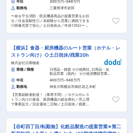
て： ＜事業＞ (1)商品ラベル(2)各種軟包装(3)化粧
年収
300万円
~
549万円
＞ ・今回は箱根・熱海エリアを担当いただく予定
箱/店頭什器(4)化粧品の液体充填/セットアップの
勤務地
三重県津市岩田
です（取引先：箱根・熱海・伊東・河口湖のホテ
4つの事業を展開。売上の約7割が大手企業の化粧
ル・施設）。 ・お客様の地形や納品方法を覚え、
品/トイレタリーメーカーで、様々なお悩みやご要
〜命を守る消防・防災機器商品の提案営業をお任
順序を考えながらリネンを届けます。問い合わせ
望に合わせて幅広い提案が可能。女性デザイナー
せ／社会貢献性◎／未経験から営業に挑戦できる
や追加アイテムの相談を受けるなど、「届けるだ
7名が在籍しており、新製品のデザイン段階から
◎研修充実で安心／土日祝休み／年休126日〜 ■
け」でなくお客様の発展につながる動きを大切に
包装資材の生産/調達、充填、セットアップまで一
職務内容： 防災用品商社の企画営業業務をお任せ
しています。 ・現在は既存顧客への対応のみで新
貫した生産体制を構築しています。 ■働きやすい
します。 防災用品を各種取り扱っており、ECサ
規営業はありません。将来的には新規開拓も検討
環境 ・年休120日で残業時間30時間程度、非常に
イトを展開しています。 個人顧客や取引先を増や
しており、挑戦したい方も歓迎です。 ・ノルマは
働きやすい環境です。また退職金や各種手当も出
しておりますが、更なる法人や団体窓口などへの
なく、お客様の稼働で売上が決まる仕組みです。
【横浜】食器・厨房機器のルート営業（ホテル・レ
るため離職率は5％以下と低く、非常に長期を見
営業強化のため営業スタッフを増員いたします。
無理な営業はありませんが、提案などのアクショ
据えた働き方を実現できる職場です。 変更の範
■具体的には： ・新規開拓営業 ・電話／DM／メ
ストラン向け）◇土日祝休/残業20h
ンプランは設定しています。 ■入社後の流れ ま
囲：会社の定める業務
ールなどアプローチ ・商品仕入れ先交渉 ・見積
ずは1〜2か月、先輩社員と一緒にお客様への挨拶
株式会社日商物産
／請求書 ・出荷納品補助 など 【変更の範囲：
回りをします。 並行して事務処理や先輩営業のサ
当社業務全般】 ■業務詳細： 現在大手ECサイト
業種 / 職種
日用品・雑貨 その他商社
,
日用品・化
ポートを行いながら、お客様の特徴やルート、施
に展開し、法人団体への商品企画やDMなど行い
粧品営業（国内） その他消費財営業
設内の構造を覚え、営業としての動き方をイメー
反響営業を行っており、事業拡大のためのスタッ
（国内）
ジします。 また、工場研修（1〜2週間）も予定し
年収
400万円
~
549万円
フ増員です。 例：病院・介護施設・学校・企業な
ており、リネンが洗われ出荷される一連の流れを
勤務地
神奈川県横浜市南区花之木町
どに対してのアプローチ ■入社後について：
見て会社の仕組みを学べます。 ■組織構成 4名
OJT制度あり。 業界知識など入社後教育致します
（男性／年齢層は40代〜50代） ベテラン社員が
【営業経験者歓迎！（業界不問）／ホテルやレス
のでご安心ください。 ■当社の魅力： （１）業
多く在籍しております。長い目で見て教育してい
トラン向けの食器、厨房機器の総合商社／売上増
績好調 創業50年、消防、防災用品の販売店とし
く考えの為、未経験の方でも気軽にご相談いただ
で事業拡大／完全週休二日制／土日祝休／残業
て積み上げたノウハウが強みです。 消防に関する
ける環境です。 ■当社の特徴/魅力 ・クリーニン
20h／ワークライフバランス◎／長期就業可能】
総合商社として、消防用品、消防用設備、消防用
グ業界の中でもリネンサプライのホテル事業部は
■業務内容： レストランや、ホテル向けにお皿・
車両まで自社で対応可能です。 消防、防災資機材
伸びていく見込みが大きいです。 変更の範囲：無
グラス・厨房備品などの営業を担当いただきま
を県下一円の役所及び消防署、一般企業へ販売し
す。お客様が新店舗や新メニューを出す際に描い
ている会社です。販売以外に消防車の艤装、消防
【谷町四丁目/転勤無】化粧品製造の提案営業※第二
ているコンセプトやお店の雰囲気等に合わせて、
施設工事、消防施設の保守点検等にも力を入れ業
仕入れ先のメーカーの商品の中からご提案頂きま