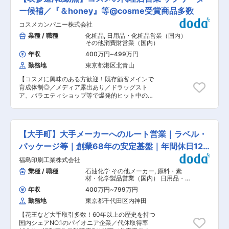
ー、ロイヤルホスト、すかいらーく、カフェドク
日祝の出勤や電話はございません。注文はシステ
ベートブランド製造を承っており、「本当に美味
リエ、 ガスト、イタリアントマト、ＪＲ東海・九
ー候補／『＆honey』等@cosme受賞商品多数
ムを通じて前日の16時までとお願いしており、各
しいものをお客様へ届ける」という顧客志向が浸
州（新幹線）、帝国ホテル、 ホテルオークラ、プ
種業務の効率化・仕組み化を進めています。 ■組
透している社風です。 変更の範囲：会社の定める
コスメカンパニー株式会社
リンスホテル系列、ホテルニューオータニ 他 ■
織風土／求める人物像 各社員のチャレンジ、アイ
業務
企業特徴／魅力： 【業界安定性】 様々なお客様
業種 / 職種
化粧品
,
日用品・化粧品営業（国内）
ディアを応援し、歓迎するフランクな社風、組織
に当社製品を提供しておりますが、主軸となるの
その他消費財営業（国内）
風土です。大きな裁量を持ちながら、良い意味で
は＜食品加工（総菜等）＞の企業様であり、 人々
自由に顧客目線で責任感をもって営業活動を行っ
年収
400万円
~
499万円
の生活に欠かせない領域で景気の影響を受けにい
ております。 「どんどんチャレンジしたい」「自
勤務地
東京都港区北青山
為、安定経営を続けております。 【離職率10％
分で考えたことを実現したい、提案したい」「顧
未満】 ・全体的に仲が良く和気あいあいとした社
客目線で様々な提案したい・課題解決したい」
【コスメに興味のある方歓迎！既存顧客メインで
風で、社員の定着率が非常に高いです。 年間休日
「自由と責任を持ちながら仕事・営業がしたい」
育成体制◎／メディア露出あり／ドラッグスト
数や土日祝休み、休日出勤した場合の振替休日な
などにピンときましたらぜひご応募ください！ ■
ア、バラエティショップ等で爆発的ヒット中の商
どワークライフバランスもしっかりと整ってお
同社の魅力 創業60年を超える老舗企業で超一流
品の営業／転勤なし・土日祝休み・年休125日】
り、社員の成長に対しても応援する風土である為
ホテル向けのコーヒーの製造、大手飲料メーカー
※株式会社ヴィークレアへ出向になります。 ※業
非常に働きやすい環境になります。 ・入社後10
へ原材料提供なども行っている珈琲のプロフェッ
界未経験の方も歓迎。業界未経験の場合はメンバ
年、20年と長く活躍されている方が多く、長期的
ショナル集団です。お客様のニーズにあわせ、小
ースタートになります。 ■業務内容：同社の営業
なキャリア形成が実現できる環境が整っていま
【大手町】大手メーカーへのルート営業｜ラベル・
ロットかつお客様が本当に作りたい味でのプライ
職として業務に臨んでいただきます 雑誌、広告な
す。 【選ばれる理由】 ・当社製品の修理、メン
ベートブランド製造を承っており、「本当に美味
どの取材対応／小売店レイアウトの提案／販売店
パッケージ等｜創業68年の安定基盤｜年間休日120
テナンスといった保守管理では、社内にサービス
しいものをお客様へ届ける」という顧客志向が浸
の売上管理／販売小売り店、代理店へ新商品の紹
スタッフ部門があるなど、ワンストップでのサポ
日
透している社風です。 変更の範囲：会社の定める
福島印刷工業株式会社
介など ※飛び込み営業はゼロで、100%既存顧客
ート体制が整っています。サービス拠点を札幌〜
業務
とのやり取りとなります。 ※顧客規模によって左
業種 / 職種
石油化学 その他メーカー
,
原料・素
沖縄まで全国に配置しており、万全の態勢を整え
右しますが、ゆくゆくは5社前後のお客様をご担
材・化学製品営業（国内） 日用品・化
ています。 そのため創業からの歴史もあり長いお
当いただく想定です ■入社後流れ：コスメに興味
粧品営業（国内）
付き合いをさせて頂いている企業様も多く支持を
年収
400万円
~
799万円
がある方を教育メインで育成していくことを想定
頂いております。 ・機器販売というハード面だけ
勤務地
東京都千代田区内神田
しており、ご入社後はまず当社のブランドや商品
でなく、プロのシェフやバリスタ、パティシエな
についてしっかり覚えていただきます。東京の営
どから構成されるコンサルティングチームによる
【花王など大手取引多数！60年以上の歴史を持つ
業職は現在９名で、指導の際はマンツーマンで行
メニュー開発や各種指導、情報提供等などソフト
国内シェアNO.1のパイオニア企業／代休取得率
います。最初は2名のベテラン社員の商談に同行