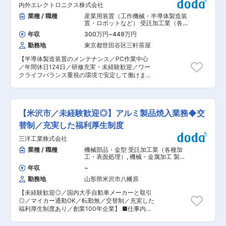
を読むのは難しいですが、周囲の方に聞いて解消
内外エレクトロニクス株式会社
どの事務処理 ・社内関係部署との連携（製造・品
をしていってください。 ■入社後について： 入
質管理など） ・納品対応 等が中心となります。
業種 / 職種
産業用装置（工作機械・半導体製造装
社後は、会社の基本的な事や独自のシステムにつ
お客様は、埼玉・神奈川・千葉など関東がメイン
置・ロボットなど） 受託加工業（各種
いてなど、 個人の成長度合いにあわせてきっちり
で、日帰りで訪問可能な範囲です！ 基本的に出張
加工・表面処理）
,
半導体製造装置 半
サポートしていきます。 大体、4ヵ月目から顧客
年収
300万円
~
449万円
導体製造装置
はありません。普段の移動は社用車を利用頂きま
を担当し、既存顧客へ1人で訪問を行っていきま
勤務地
東京都世田谷区三軒茶屋
す。直行直帰も可能です。 ※作業着で業務にあた
す。不明点があればベテラン社員がしっかりとサ
っていただきます ▼業務詳細 ・既存顧客に電話
ポートしますので、社内に持ち帰り先輩に聞いて
【半導体製造装置のメンテナンス／PC作業中心
または訪問を行い、顧客から「どんな製品を、い
頂ければ問題ありません。1つずつ知識と経験を
／年間休日124日／研修充実・未経験歓迎／ワー
つまでに何個必要か」などをヒアリング ・受注シ
積み重ね、営業として成長していただければと思
クライフバランス重視の環境で安定して働けま
ステムにて、社内の製造部や購買グループ、シス
います。 ＼胸を張って営業をしていただけます♪
す】 ■業務概要 当社は熊本県合志市にある合志
テム管理など連携して、見積、納期などを確認 ・
／ 当社の営業は「物を売る」のではなく「技術力
サービスセンター構内にて、半導体製造に不可欠
生産管理システムを使っての業務。(納期管理、受
を売る」営業です。また、お取引先様の業種は幅
なウェハ表面検査装置のメンテナンス業務を担当
注に伴う情報入力など) ※飛び込み・テレアポ営業
広く、国内の自社工場にて100％受注生産を行え
いただきます。主にPCを用いた作業が中心とな
はございません。 ▼取り扱い商品 ・上下水道部
【米沢市／未経験歓迎◎】アルミ製品焼入業務◆交
ることが強みです。 最新鋭の加工設備を備えて高
りますが、装置の搬入や撤去などで工具を使う作
品(バルブなど)、橋梁等、耐震部品。手のひらサ
品質な製品づくりをしているので、胸を張って営
業も一部発生します。クリーンルーム内での作業
替制／充実した福利厚生制度
イズから1メートルを超えるものまで様々です。
業をしていただけます！ 変更の範囲：会社の定め
や、トラブル対応、装置のメンテナンス業務な
▼組織構成 営業4名、アシスタント2名、梱包納
る業務
三洋工業株式会社
ど、装置の稼働と品質維持に関わる業務全般をお
品担当2名が在籍しております。 営業担当は、
任せします。 ■業務詳細 ・取引先構内でのウェ
業種 / 職種
機械部品・金型 受託加工業（各種加
20〜50代と幅広い年代の社員が活躍しておりま
ハ表面検査装置の搬入、設置、定期的なメンテナ
工・表面処理）
,
機械・金属加工 製
す。 ▼入社後 先輩が丁寧に指導いたします。金
ンス作業 ・PCを使用した装置の状態チェック、
造・生産オペレーター
属加工や工程は現場や社内で学んでいきます。 業
年収
~
データ入力、報告書作成 ・装置の撤去や移設時の
界未経験の方も活躍しておりますので、安心して
勤務地
山形県米沢市八幡原
工具を用いた作業（手順書に沿って実施） ・装置
働いていただけます！ ▼企業魅力 ・取引先は大
のトラブル発生時の一次対応、修理やメンテナン
手がメイン！社会インフラの基礎の部分で人々の
【未経験歓迎◎／国内大手自動車メーカーと取引
スの実施 ・作業は手順書に基づき、未経験でも安
安全性を支え、豊かな社会造りに貢献しておりま
◎／マイカー通勤OK／転勤無／交替制／充実した
心して取り組める体制 ■扱うサービス 半導体製
す。 変更の範囲：会社の定める業務
福利厚生制度あり／創業100年企業】 ■仕事内
造装置および関連する付帯機器全般のメンテナン
容： ・鍛造品（製品）を専用カゴに入れ熱処理装
ス業務 ■組織構成 合志サービスセンターには47
置への運搬作業 ・熱処理炉への投入、温度設定