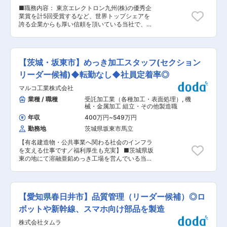
す。 また、大学の研究データをとるための実験装
■職務内容： 東京エレクトロン九州(株)の優秀企
置も作っています。例えば、高層マンションに使
業賞を計5回受賞するなど、世界トップシェアを
われる金属部品が、土砂災害や台風、地震などが
誇る企業からも厚い信頼を頂いている当社で、製
起こった際に耐えられるかなど、耐久性を検査す
品の納期管理や受発注などの事務業務を担当しま
るミニチュア実験装置を作り研究に活かされてい
す。 ▼詳細： ・図面の見積業務 ・部品発注、シ
ます。 決まった製品を作り続けるより、「こうい
ステム入力、工程管理 ・来客，窓口対応 ・電話
うものが欲しい」というお客様の期待に応えるべ
対応 ・納品請求書発行 ・業務上の資料作成 ・製
く、「技術を生かして良いものが作れないか」と
【茨城・坂東市】めっき加工スタッフ(セクション
品出荷梱包及び入荷受付 ▼将来的に期待する役
日々探求しながらモノづくりを行っています。 ■
割： シマヅテック及び業務グループの模範となり
リーダー候補)◆転勤なし◆社員定着率◎
組織構成：従業員7名（男性7名） 20代〜50代
若手の育成を行ってもらいたい ■ミッション：
までの幅広い世代が活躍しております。 ■会社の
マルコ工業株式会社
ご入社後は、製品の納期管理や受発注などの事務
強み： ・人のつながりを大切にする社長のもと、
業務を担当いただき、将来的には、現在のリーダ
業種 / 職種
受託加工業（各種加工・表面処理）
,
機
幅広い業界のお客様との繋がりを大切にしていま
ーの後任として、事務業務の中枢メンバーとして
械・金属加工 組立・その他製造職
す。それによって多くのお客様からお声がけをい
活躍いただけることを期待しております。 ■組織
ただき、また業界ごとの浮き沈みに影響されにく
年収
400万円
~
549万円
構成： 40〜50代リーダー1名・スタッフ2名が在
くなっています。 ・多様な金属部品を幅広い機械
勤務地
茨城県坂東市馬立
籍しています。 ■採用背景： 将来的なスタッフ
ラインナップとノウハウを用いて対応しており、
をまとめていただけるリーダーポジションの方を
どのような部品でも短納期／高品質で対応してい
【有名建造物・公共事業へ関わる社会のインフラ
増員で募集しています。 ■特徴： PCやスマホ、
ることから信頼を獲得しています。 ■会社の特
を支える仕事です／福利厚生も充実】 ■茨城県坂
テレビ、ゲーム機、自動車など、今や生活に欠か
徴： ・明瞭な評価制度があり、毎年の評価は、本
東の地にて溶融亜鉛めっき工場を営んでいる当
せない様々な機器に使用されている「半導体」。
人、工場長、社長の3者間での点数化によって行
社。当社で加工した製品は雨風の影響を直接受け
シマヅテックでは、その半導体をつくるための装
われています。実績応じた公平な評価を実現して
る屋外の鉄塔や、ソーラーパネルの骨組み部分な
置の部品加工を行っています。その他にも、医
います。 ・当社は印西市に位置し、周りに総合病
どの耐久性が求められる場所で活躍しています。
療、食品、エネルギー分野にも注力しておりま
院やショッピングモールが点在しています。土地
この度、新たにめっき加工工程にかかる各種作業
す。 ■キャリアパス： ・主任…段取りや前後の工
【愛知県春日井市】品質管理（リーダー候補）◎ロ
代も安く、都内や成田空港へのアクセスも良いた
をお任せするスタッフを募集します。セクション
程の調整などを担います。 ・係長…新人教育など
め、移住する方にとっても住みやすい環境となっ
リーダー候補としてお迎えする予定です。 ■業務
ボットや新幹線、スマホ向け部品を製造
にも携わります。 ・課長…会社全体を見渡せる存
ています。 変更の範囲：無
内容： ・めっき加工工程にかかる各種作業 ・各
在として、設備投資や外部との折衝なども担当。
株式会社タムラ
セクションの効率的なオペレーション管理 ・各セ
・工場長…工場全体を見渡す、シマヅテックを一