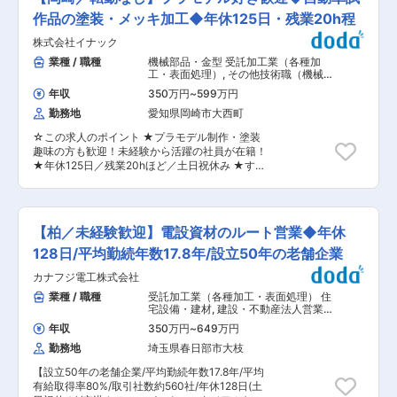
るメーカーです。社会インフラ・半導体分野の高
た社員も活躍中。 ■キャリアプラン・入社後の流
難度案件増加に伴い、溶接技術者の体制強化を目
作品の塗装・メッキ加工◆年休125日・残業20h程
れ 【入社後1ヶ月】工具の使い方や現場ルール、
的とした募集を行っています。 ■業務内容： 新
図面の見方を学習。 【半年〜1年】先輩と一緒に
株式会社イナック
幹線ホーム設備や高速道路設備、半導体製造装置
溶接作業を行いながら、対応できる工程を徐々に
などに使用される、精密板金製品の溶接業務をお
業種 / 職種
機械部品・金型 受託加工業（各種加
拡大。 【将来的に】溶接技術を磨き続けるスペシ
任せします。量産品ではなく、1点もの・小ロッ
工・表面処理）
,
その他技術職（機械・
ャリスト、現場管理・生産調整などへのキャリア
ト中心。溶接技術そのものを活かし、さらに高め
電気） 機械・金属加工 組立・その他製
チェンジも可能です。 ■働く魅力 ☆未経験でも
年収
350万円
~
599万円
造職
ていける環境です。 ＜具体的には＞ ・半自動溶
安心の育成体制 最低でも1年かけて育てる前提。
勤務地
愛知県岡崎市大西町
接・TIG溶接による精密板金溶接 ・ステンレス・
教育担当が固定でつきます。 ☆無理のない作業環
鉄・アルミ材の溶接作業 ・図面をもとにした組
境 溶接エリアにはスポットクーラー、夏場は空調
☆この求人のポイント ★プラモデル制作・塗装
立・仕上げ ・材料切断、段取り、製品精度の調整
服を支給。休憩室は冷房完備・アイス常備。 ☆働
趣味の方も歓迎！未経験から活躍の社員が在籍！
※流れ作業・量産ラインではありません ※歪み・
きやすさ 完全週休2日制／残業月20h程度／転勤
★年休125日／残業20hほど／土日祝休み ★すべ
外観品質が求められる高難易度案件が中心 ※重量
なし ■当社について 当社は、精密さと大型対応
て一点モノ！透明部品×試作品製造メーカーとし
物は天井クレーン・フォークリフトを使用（フォ
力を併せ持つ数少ない金属加工メーカーです。難
て高需要 ■業務内容 樹脂製品への吹き付け塗装
ークリフト資格は会社負担で取得可） ■組織構
易度の高い案件にも真摯に向き合い続ける姿勢
を中心に、メッキ加工や仕上げ作業を担当しま
成： 溶接チームは10名体制。30代前半〜50代ま
が、大手企業との長年の直接取引につながってい
す。 ・塗料の調合、準備 ・専用ブースでの吹き
で、溶接経験者中心の少数精鋭です。「溶接がや
【柏／未経験歓迎】電設資材のルート営業◆年休
ます。私たちの製品は、日常では目立たなくと
付け塗装 ・メッキ設備の操作 ・仕上がり確認、
りたくて入社した」社員が多く、技術や仕上がり
も、社会を当たり前に動かす重要な役割を担って
磨き作業 ・完成品の品質確認 塗装ではガン型の
128日/平均勤続年数17.8年/設立50年の老舗企業
について自然と会話が生まれる職場です。 ■働く
います。 変更の範囲：会社の定める業務
器具を使用し、色ムラや塗り残しが発生しないよ
魅力 ◎ 量産では得られないスキルアップ 毎回違
カナフジ電工株式会社
う角度や距離を調整しながら仕上げます。 ※製品
う製品・構造、経験がそのまま“引き出し”になる
例はこちら！ https://www.kk-inac.com/ex.html
業種 / 職種
受託加工業（各種加工・表面処理） 住
環境です ◎ 作業に集中できる環境 ・スポットク
■未経験でも安心の教育体制 現在活躍している次
宅設備・建材
,
建設・不動産法人営業
ーラー・空調服支給 ・休憩室は冷房完備（アイス
長（40歳）、サブリーダー（36歳）も未経験か
その他法人営業（既存・ルートセール
あり） ・日勤のみ／残業月20h程度 ■キャリアプ
年収
350万円
~
649万円
ス中心）
らスタートしました。 入社後は先輩社員による
ラン 溶接技術を極め、難易度の高い案件を任され
勤務地
埼玉県春日部市大枝
OJTを通じて、道具の使い方や塗装の基礎から丁
る存在を目指すことも、技術を活かし、現場のま
寧に学べます。 一点モノの試作品が多いため、毎
とめ役・工程管理へのステップも可能です。「ず
【設立50年の老舗企業/平均勤続年数17.8年/平均
回新しい製品に触れながら技術を身につけられる
っと手を動かしたい」溶接職人志向も歓迎です。
有給取得率80%/取引社数約560社/年休128日(土
環境です。 職人というイメージな方はおらず優し