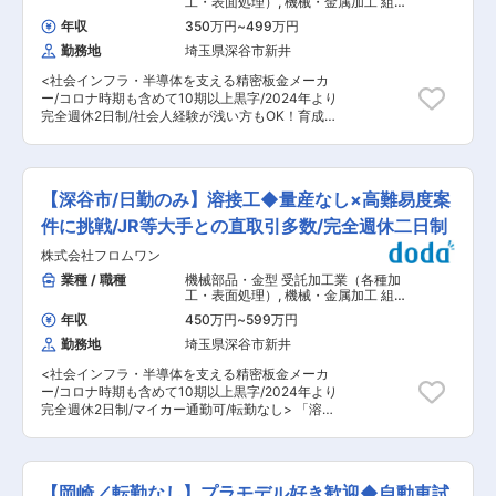
工・表面処理）
,
機械・金属加工 組
上の歴史を持ち、大手企業との取引多数の安定し
提案 ・コスト削減および業務効率化のための施策
立・その他製造職
た企業 ◇未経験からスタートしても、実績や努力
年収
350万円
~
499万円
立案 ■配属部門： 調達購買部門は、同社の製造
に応じてキャリアアップが可能 ◇転勤がなく、岐
勤務地
埼玉県深谷市新井
工程を支える重要な部門です。経験豊富な先輩社
阜県関市で腰を据えて働ける環境 ■当社につい
員が多数在籍し、チームで協力しながら業務を進
て： 当社は刻印機の専門メーカーとしてスタート
<社会インフラ・半導体を支える精密板金メーカ
める風通しの良い環境が整っています。新しいア
し、日本でも数少ない特殊技術と豊富な経験を持
ー/コロナ時期も含めて10期以上黒字/2024年より
イデアや提案が歓迎されるため、積極的に意見を
つ企業です。その技術を活かし、組立装置・専用
完全週休2日制/社会人経験が浅い方もOK！育成前
発信できる職場です。 ■当社について： コンド
機・検査装置など、さまざまな機械の設計・製作
提の採用です/マイカー通勤可> 新幹線や高速道
ーグループの一員として、最新の設備・技術を駆
を行っています。
路、半導体装置—— “止まらない社会”を支える溶
使し、線材、パイプの3次元曲げ加工、板金プレ
接技術を、未経験から身につけられます。 当社
ス加工、溶接加工を担っております。冷間圧造、
は、精密板金から大物溶接まで一貫対応できる技
鍛造技術を専門とするコンドーセイコー株式会
【深谷市/日勤のみ】溶接工◆量産なし×高難易度案
術力を強みに、30年以上安定経営を続けるメーカ
社、切削技術のコンドー技研株式会社と、コンド
ーです。社会インフラや半導体関連の需要拡大を
件に挑戦/JR等大手との直取引多数/完全週休二日制
ーグループでは3社が培った専門技術を融合さ
背景に、将来を見据えた人材育成のため未経験者
せ、総合力を活かした製品開発に取組んでおりま
株式会社フロムワン
採用を行います。 ■業務内容： 新幹線ホーム設
す。顧客の製品開発段階から積極的に関わり、
備や高速道路設備、半導体製造装置などに使用さ
業種 / 職種
機械部品・金型 受託加工業（各種加
数々の提案をさせて頂き、また、VA・VEにより
れる、精密板金製品の溶接業務を担当していただ
工・表面処理）
,
機械・金属加工 組
高品質、コスト低減、高機能など価値ある製品造
きます。未経験の方は、工具の使い方から始め、
立・その他製造職
りを実現しております。
年収
450万円
~
599万円
段階的に溶接技術を身につけていける環境です。
勤務地
埼玉県深谷市新井
＜具体的には＞ ・半自動溶接・TIG溶接による板
金部材の溶接作業 ・材料の切断、運搬、段取り作
<社会インフラ・半導体を支える精密板金メーカ
業 ・図面をもとにした製品の組立・仕上げ ※半日
ー/コロナ時期も含めて10期以上黒字/2024年より
ずっと溶接だけを行う仕事ではありません ※重量
完全週休2日制/マイカー通勤可/転勤なし> 「溶接
物は天井クレーンやフォークリフトを使用（フォ
がやりたい」 「もっと難しい仕事に挑戦したい」
ークリフト資格は会社負担で取得可能です） ■組
——量産では得られない技術力を、ここで磨けま
織構成： 配属先の溶接チームは10名体制。30代
す。 当社は、精密板金から大物溶接まで一貫対応
前半〜50代まで幅広い年齢層が在籍しています。
できる技術力を強みに、30年以上安定経営を続け
中途入社が中心で、異業界から未経験スタートし
【岡崎／転勤なし】プラモデル好き歓迎◆自動車試