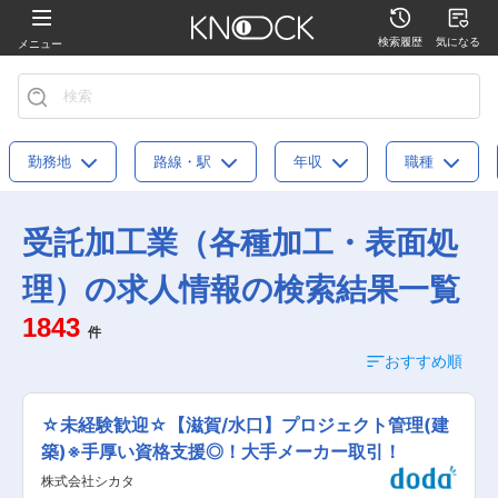
検索履歴
気になる
メニュー
勤務地
路線・駅
年収
職種
受託加工業（各種加工・表面処
理）の求人情報の検索結果一覧
1843
件
おすすめ順
☆未経験歓迎☆【滋賀/水口】プロジェクト管理(建
築)※手厚い資格支援◎！大手メーカー取引！
株式会社シカタ