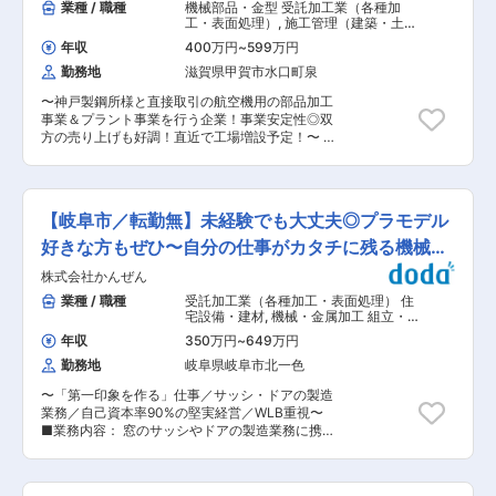
業種 / 職種
機械部品・金型 受託加工業（各種加
工・表面処理）
,
施工管理（建築・土
木） 施工管理（電気・計装）
年収
400万円
~
599万円
勤務地
滋賀県甲賀市水口町泉
〜神戸製鋼所様と直接取引の航空機用の部品加工
事業＆プラント事業を行う企業！事業安定性◎双
方の売り上げも好調！直近で工場増設予定！〜 〜
年休125日！週休2日制！残業平均20ｈ程度〜 〜
未経験から手に職つけて働きたい方必見です！〜
■職務内容： 金属・配管・鉄骨・プラント等の加
工・設置・施工等を行う当社において、プラント
【岐阜市／転勤無】未経験でも大丈夫◎プラモデル
配管・建設工事の現場監督をお任せします。 ■具
体的な業務： 建設工事に係る以下業務をお任せし
好きな方もぜひ〜自分の仕事がカタチに残る機械加
ます。 ・施工及び管理業務 ・品質管理、見積り
工・組立
株式会社かんぜん
・工事に係る準備（材料手配、工程表の作成）
・PC操作（書類作成、メール） ■組織構成：50
業種 / 職種
受託加工業（各種加工・表面処理） 住
代、60代、70代が1名ずつの計3名。増員にて今
宅設備・建材
,
機械・金属加工 組立・
回募集しております。 ■出張について：エリア
その他製造職
年収
350万円
~
649万円
は、兵庫県の日本海側、播磨地区を中心に、大
勤務地
岐阜県岐阜市北一色
阪・京都・岡山・香川県(小豆島)等の場合もあり
ます。 ※受注によっては、出張工事がない場合も
〜「第一印象を作る」仕事／サッシ・ドアの製造
ありますが、受注が重なった際には3〜4か月現地
業務／自己資本率90%の堅実経営／WLB重視〜
のホテルに滞在いただくこともあります。 ■残
■業務内容： 窓のサッシやドアの製造業務に携わ
業：月平均30H(繁忙期40〜50H、閑散期1０〜
っていただきます。 ＜機械加工＞ 機械を使っ
20H)※工期で変動 ■事業内容： ◇プラント工
て、板を曲げたり切断する加工を行います。 基本
事、配管工事事業：化学会社、水処理関係を中心
的には材料をセット→加工する場所を確認してボ
とした配管設備を行っています。現地調査から設