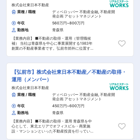
株式会社東日本不動産
業種 / 職種
ディベロッパー 不動産金融
,
不動産開
発企画 アセットマネジメント
年収
560万円
~
800万円
勤務地
青森県
【業務内容】 ■不動産の取得・運用（管理職候
補） 当社は青森県を中心に事業展開する1983年
創業の不動産事業者です。弘前市郊外に位置する
「さくら野百貨店 弘前店」の他、マルチテナン
ト案件や本社のある「東日本不動産弘前ビル」な
ど、青森県を中心として東北エリアでオフィスビ
ル・商業施設・マンションといった不動産投資を
【弘前市】株式会社東日本不動産／不動産の取得・
行い、お客様へ喜ばれる付加価値を提案していま
す。会社ホームページもぜひご覧ください！ 【会
運用（メンバー）
社概要】 ■1983年に設立し、青森県を中心に東
株式会社東日本不動産
北エリアで不動産投資事業（賃貸業）を展開して
おります。 ■これまでの信頼と実績を活かし、不
業種 / 職種
ディベロッパー 不動産金融
,
不動産開
動産を通じて地域の発展に貢献することを目指し
発企画 アセットマネジメント
ます。 ＜当社の想い＞ 東北をもっと光り輝く地
年収
450万円
~
600万円
域にしたい。そんな想いを実現するために私たち
勤務地
青森県
が大切にしているのが、東北で長年事業を展開し
てきたことによる「地域力」です。東北を基盤に
【業務内容】 ■不動産の取得・運用 青森県を中
事業を続けてきたことで培われた地域課題へのア
心として、東北エリアでオフィスビル・商業施
プローチやニーズをキャッチアップする力は、私
設・マンションといった不動産投資を行っている
たちが誇る大きな優位性でもあります。今後は不
弊社にて、収益不動産の取得業務・保有不動産の
動産投資事業の更なる加速はもちろん「地域力」