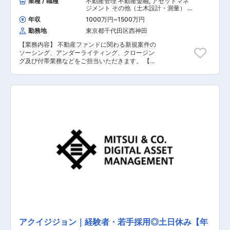
業種 / 職種
不動産管理 不動産金融
,
アセットマネ
ジメント その他（土木設計・測量） そ
の他（建築設計・積算）
年収
1000万円
~
1500万円
勤務地
東京都千代田区西神田
【業務内容】 不動産ファンドに関わる新規案件の
ソーシング、アンダーライティング、クロージン
グ及び付帯業務などをご担当いただきます。 【具
体的な業務内容】 ■投資案件ソーシング ■物件評
価・デューデリジェンス ■ER・鑑定対応業務 ■
アクイジション及びクロージング業務 ■保有不動
産のアセットマネジメント業務 ※三井物産リアル
ティ・マネジメント株式会社での勤務となりま
す。 【担当者コメント】 同社は、三井物産グル
ープの知見・ネットワークを積極的に活用した不
動産アセットマネジメント会社として、 事業性・
専門性の高い私募リート・私募ファンドの運用を
おこなっております。物流施設やオフィスビルを
始めとして、様々なアセットタイプを対象とした
不動産アセットマネジメント事業を行っており、
投資家様のニーズに沿ったファンド企画・運用実
績が多数ございます。また、収益型の物件のみな
らず、ファンドスキームを利用した開発型プロジ
ェクトにも積極的に取り組んでおります。また、
国内外の金融機関や大手デベロッパーなど、多様
な事業パートナーとの事業実績を有し、強固なリ
レーションを構築しており、事業性において競争
アクイジジョン｜経験者・若手採用◎土日休み【年
力の高いファンド運用が可能です。そんな同社で