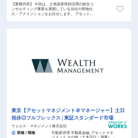
【業務内容】 今回は、土地資産有効活用の総合コ
ンサルティング事業を展開している当社の用地仕
入・アクイジションをお任せします。 アセットマ
ネジメントにおける収益用賃貸マンションのアク
イジション、自社開発プロジェクトのための収益
用賃貸マンション用地の仕入れ業務を中心に行っ
ていただきます。 また、上記に伴うマーケティン
グ戦略の立案、実行までお任せ致します。 【具体
的な業務内容】 ■自社開発プロジェクトのための
収益用賃貸マンション用地の仕入れ業務 ■事業計
画の策定 ■マーケティング戦略の立案 ■マーケテ
ィング戦略の実行 ■1棟マンションの売却 【担当
者コメント】 新しい組織であるため、これまでの
経験を活かして幅広い業務に携わることができる
環境です。 また、個人で成果を挙げるというより
はチームで効率的に動き、経験以上にやる気が重
視されるため、チームワークを活かしながら頑張
っていきたい方は是非応募お待ちしております。
東京【アセットマネジメント＠マネージャー】土日
祝休◎フルフレックス│東証スタンダード市場
ウェルス・マネジメント株式会社
業種 / 職種
不動産管理 不動産金融
,
アセットマネ
ジメント その他（土木設計・測量） そ