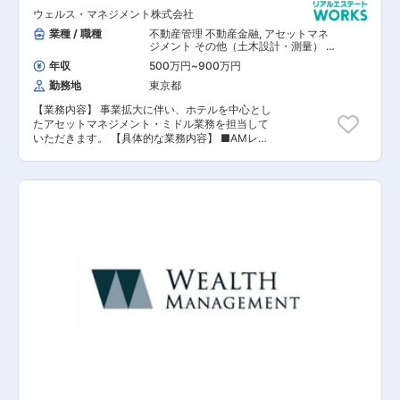
ィック型資産運用会社であることが特徴で、同社
ウェルス・マネジメント株式会社
の主要メンバーは、過去4,000億円の不動産及び
債権案件に関わることで、不動産投資マーケット
業種 / 職種
不動産管理 不動産金融
,
アセットマネ
において実績を積み、アセットマネジメント業務
ジメント その他（土木設計・測量） そ
の他（建築設計・積算）
の領域でも我が国の不動産金融市場の黎明期から
年収
500万円
~
900万円
多数のファンドを組成してきました。 お客様のご
勤務地
東京都
期待にお応えするサービスの提供を可能にするた
め、同社は広範囲かつ細やかなネットワークを構
【業務内容】 事業拡大に伴い、ホテルを中心とし
築しています。 【同社の魅力】 全社員の顔が見
たアセットマネジメント・ミドル業務を担当して
えやすく、風通しの良い社風です。また有給以外
いただきます。 【具体的な業務内容】 ■AMレポ
にも5日連続で取得できるリフレッシュ休暇やコ
ート作成 ■投資家やレンダー（銀行等）への報告
アタイム無しのフル・フレックスなので、ご自身
及び調整、コブナンツ管理 ■信託銀行、PM会
の裁量で出勤時間を調整出来ます。その他にも資
社、会計事務委託会社への指示、指図書の作成 ■
格支援、住宅手当、フリードリンクなどの福利厚
各種ドキュメンテーションのサポート業務 ■その
生がございます。
他、上記に付帯する業務 ※担当業務につきまして
はご経験、ご志向により相談させていただきま
す。 【担当者コメント】 同社は1999年に創業
し、現在は不動産金融ビジネスとホテル運営マネ
ジメントビジネスを核として事業を展開している
ウェルス・マネジメント株式会社（2022年4月東
証スタンダード市場上場）のグループ会社です。
少数精鋭のブティック型資産運用会社であること
が特徴で、同社の主要メンバーは、過去4,000億
円の不動産及び債権案件に関わることで、不動産
投資マーケットにおいて実績を積み、アセットマ
ネジメント業務の領域でも我が国の不動産金融市
場の黎明期から多数のファンドを組成してきまし
た。 お客様のご期待にお応えするサービスの提供