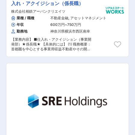
(3) 取得対象エリア（立地）：首都圏（特に都
入れ・アクイジション（係長職）
に基づいた評価を行い、給与改定は年2回、賞与
心）ならびに政令指定都市等 (4) 配属予定部署：
支給は年1回です。役員を含む業務執行者全員が
株式会社相鉄アーバンクリエイツ
事業開発部部
対象の評価制度で、結果が出れば上に上がり、出
業種 / 職種
不動産金融
,
アセットマネジメント
なければ現状維持または下がるといった非常にシ
ンプルな制度です。明るい印象が少ない不動産業
年収
600万円
~
750万円
界のイメージを変え、テクノロジーにより業界自
勤務地
神奈川県横浜市西区南幸
体をアップデートするためにも、柔軟性を持ち、
環境変化を恐れない方が責任者として活躍できる
【業務内容】 ■仕入れ・アクイジション（事業開
人材であると考えています。IPOを通過点とし
発部）★係長職★ 【具体的には】 (1) 職務概要：
て、常に成長を続ける企業であるため、まずは全
首都圏を中心とする事業用収益不動産やその開発
員が仕事を楽しみ、向上心を持って取り組むこと
用土地の新規取得を担当していただきます。 (2)
ができる方々と共に未来を拓いていきたいです。
取得対象用途： 事業用収益不動産：オフィス、商
業施設、物流関連施設等、複合用途施設を含む既
存物件ならびに開発用土地の両方が対象 (3) 取得
対象エリア（立地）：首都圏（特に都心）ならび
に政令指定都市等 (4) 配属予定部署：事業開発部