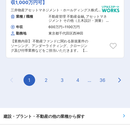
収1,000万円可】
アクイジジョンの中堅として豊富な経験をもとに
ご活躍いただける方を求めております。また、入
三井物産アセットマネジメント・ホールディングス株式会
社後業務に慣れてきましたら在宅勤務の導入や定
社
時から15分おきに前後時間調整可能など自ら働き
業種 / 職種
不動産管理 不動産金融
,
アセットマネ
やすい環境設定も可能となっています。
ジメント その他（土木設計・測量） そ
の他（建築設計・積算）
年収
600万円
~
1100万円
勤務地
東京都千代田区西神田
【業務内容】 不動産ファンドに関わる新規案件の
ソーシング、アンダーライティング、クロージン
グ及び付帯業務などをご担当いただきます。 【具
体的な業務内容】 ■投資案件ソーシング ■物件評
価・デューデリジェンス ■ER・鑑定対応業務 ■
アクイジション及びクロージング業務 ■保有不動
産のアセットマネジメント業務 ※三井物産リアル
ティ・マネジメント株式会社での勤務となりま
す。 【担当者コメント】 同社は、三井物産グル
1
2
3
4
...
36
Previous Page
Next
ープの知見・ネットワークを積極的に活用した不
動産アセットマネジメント会社として、 事業性・
専門性の高い私募リート・私募ファンドの運用を
おこなっております。物流施設やオフィスビルを
始めとして、様々なアセットタイプを対象とした
不動産アセットマネジメント事業を行っており、
投資家様のニーズに沿ったファンド企画・運用実
績が多数ございます。また、収益型の物件のみな
建設・プラント・不動産の他の業種から探す
らず、ファンドスキームを利用した開発型プロジ
ェクトにも積極的に取り組んでおります。また、
国内外の金融機関や大手デベロッパーなど、多様