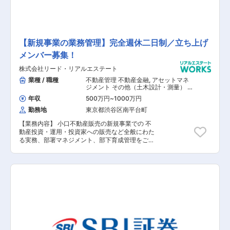
【新規事業の業務管理】完全週休二日制／立ち上げ
メンバー募集！
株式会社リード・リアルエステート
業種 / 職種
不動産管理 不動産金融
,
アセットマネ
ジメント その他（土木設計・測量） そ
の他（建築設計・積算）
年収
500万円
~
1000万円
勤務地
東京都渋谷区南平台町
【業務内容】 小口不動産販売の新規事業での 不
動産投資・運用・投資家への販売など全般にわた
る実務、部署マネジメント、部下育成管理をご担
当いただきます。 【具体的な業務内容】 ■不動
産特定共同事業の商品の企画・販売・運用におけ
る実務 ■不動産特定共同事業のレポート作成・報
告 【担当者コメント】 戸建住宅、マンション、
オフィスビルの企画開発からリノベーションまで
を総合的に手がける総合不動産サービス会社であ
るこちらの企業様。 人気シリーズの「高級建売事
業」、ビルやマンション、住宅などをリフォーム
する「中古不動産再生事業」、 新築ビルやマンシ
ョンを企画開発する「企画開発事業」3つの大き