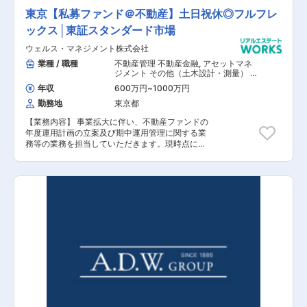
を可能にするため、同社は広範囲かつ細やかなネ
東京【私募ファンド＠不動産】土日祝休◎フルフレ
ットワークを構築しています。 【同社の魅力】
ックス│東証スタンダード市場
全社員の顔が見えやすく、風通しの良い社風で
す。また有給以外にも5日連続で取得できるリフ
ウェルス・マネジメント株式会社
レッシュ休暇やコアタイム無しのフル・フレック
スなので、ご自身の裁量で出勤時間を調整出来ま
業種 / 職種
不動産管理 不動産金融
,
アセットマネ
す。その他にも資格支援、住宅手当、フリードリ
ジメント その他（土木設計・測量） そ
の他（建築設計・積算）
ンクなどの福利厚生がございます。
年収
600万円
~
1000万円
勤務地
東京都
【業務内容】 事業拡大に伴い、不動産ファンドの
年度運用計画の立案及び期中運用管理に関する業
務等の業務を担当していただきます。現時点にお
きましては、STOの期中運用にかかる業務をご担
当いただきますが、今後は不動産私募ファンド全
般の期中運用にかかる業務に従事していただくこ
とも想定しております。 【具体的な業務内容】
■不動産ファンドの年度運用計画の立案及び期中
運用管理に関する業務 ■不動産ファンドの運用資
産の売却に関する業務 ■不動産ファンドの運用資
産の運営管理業務（賃貸及び維持管理等）に関す
る業務 （PM会社に対する管理監督、テナント
管理の他、信託銀行への支払指図等の銀行対応も
含む。） ■不動産ファンドの運用財産の運用状況
の報告に関する業務 （期中の投資家リレーショ
ン業務も含む。） 【担当者コメント】 ウェル
ス・マネジメント株式会社は、1999年に金融メデ