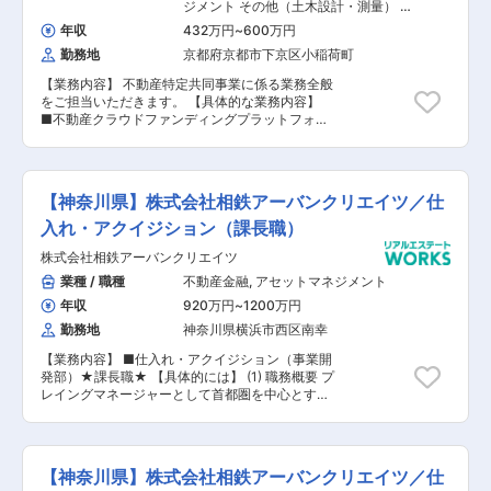
【担当者コメント】 同社はグローバルなプラット
ジメント その他（土木設計・測量） そ
フォームを手掛け、一部の限られた人にしかアク
の他（建築設計・積算）
年収
432万円
~
600万円
セスできなかった『オルタナティブ資産への投
勤務地
京都府京都市下京区小稲荷町
資』を顧客に開放しています。 不動産業界で非流
動資産の見える化に積極的にチャレンジしている
【業務内容】 不動産特定共同事業に係る業務全般
スタートアップITベンチャー企業になります。 同
をご担当いただきます。 【具体的な業務内容】
ポジションでは香港の顧客がメインとなりますの
■不動産クラウドファンディングプラットフォー
で、語学力（中国語・北京語・広東語）を活かす
ムの運営、管理 ■商品の販売、企画、組成、事業
ことが出来るポジションへの配属となり、不動産
推進等 ■サービス内容の構築、マーケティング関
スキル・語学力を活かし、更なる不動産業界での
連などの施策 【担当者コメント】 同社は、京都
キャリア開発を目指すことが可能です。 提案・契
を中心に収益不動産の開発、その運用を行なって
約・期中管理まで不動産投資に関わる一連の全て
【神奈川県】株式会社相鉄アーバンクリエイツ／仕
おり、賃貸業や管理業での安定的な収益基盤をも
の流れに携わって頂くことが出来ますので、投資
とに、テクノロジー領域においては不動産投資の
入れ・アクイジション（課長職）
用不動産の知識を高めながらスキルを磨き続ける
民主化を掲げ、京都初の不動産開発型クラウドフ
ことができる環境が整っています。
株式会社相鉄アーバンクリエイツ
ァンディングを2023年にリリース予定していま
す。ITや不動産関連企業のM&Aや投資を積極的に
業種 / 職種
不動産金融
,
アセットマネジメント
行い、信用力と資本力をもとに京都を代表する総
年収
920万円
~
1200万円
合不動産テック企業として不動産業界のアップデ
ートを行い、3年以内に上場を目指し社員一丸と
勤務地
神奈川県横浜市西区南幸
なって挑戦しています。今回、管理職として不動
【業務内容】 ■仕入れ・アクイジション（事業開
産特定共同事業に係る業務全般をご担当いただけ
発部）★課長職★ 【具体的には】 (1) 職務概要 プ
る方を募集することとなりました。投資家向けの
レイングマネージャーとして首都圏を中心とする
不動産ファンドを企画し、スキーム検討から運用
事業用収益不動産やその開発用土地の新規取得、
までの全般を管理いただき、デベロップメント部
ならびにチームマネジメントを担っていただきま
門、コーポレート部門、IT部門などと連携し、本
す。 (2) 取得対象用途 事業用収益不動産：オフィ
事業の発展を目指していただける方を求めていま
ス、商業施設、物流関連施設等、複合用途施設を
す。各部署や役職毎のミッションが定量的かつ完
【神奈川県】株式会社相鉄アーバンクリエイツ／仕
含む既存物件ならびに開発用土地の両方が対象
全結果で明確に定義されており、四半期毎に実績