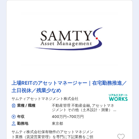
案と提案を行います。 ※100％反響営業でテレア
ポや飛び込み営業はございません ①資産形成の
グランドデザイン ■方向性と目標設定 ■投資効果
確認 ■今後のスケジュール ②投資物件の「選
別・評価・融資・物件提案」 ■選別：物件選別 ■
評価：市場分析、土地評価、修繕調査 ■融資：銀
行事前打診 ■提案：物件ご紹介 ■契約：役所・現
場調査、売契・重説作成、契約締結、決済 ③出
口戦略で投資を最適化 ■財務バランスの定期確認
■出口戦略と売却活動提案 ※初めての不動産投資
営業の方でも、カリキュラムが整備されておりま
すので、キャッチアップから習得まで成長スピー
ドが速いので安心してください。
上場REITのアセットマネージャー｜在宅勤務推進／
土日祝休／残業少なめ
サムティアセットマネジメント株式会社
業種 / 職種
不動産管理 不動産金融
,
アセットマネ
ジメント その他（土木設計・測量） そ
の他（建築設計・積算）
年収
400万円
~
700万円
勤務地
東京都
サムティ株式会社保有物件のアセットマネジメン
ト業務（賃貸営業管理）を専門に下記業務をご担