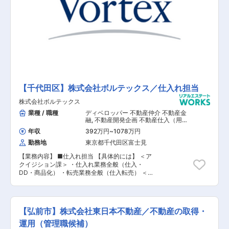
【千代田区】株式会社ボルテックス／仕入れ担当
株式会社ボルテックス
業種 / 職種
ディベロッパー 不動産仲介 不動産金
融
,
不動産開発企画 不動産仕入（用
地・一棟・区分） アセットマネジメン
年収
392万円
~
1078万円
ト
勤務地
東京都千代田区富士見
【業務内容】 ■仕入れ担当 【具体的には】 ＜ア
クイジション課＞ ・仕入れ業務全般（仕入・
DD・商品化） ・転売業務全般（仕入転売） ＜不
動産開発課＞ ・開発用地・転売用地・自社保有物
件の仕入れ、販売業務 ・リゾート関連施設の仕入
れ ・新規商品の企画
【弘前市】株式会社東日本不動産／不動産の取得・
運用（管理職候補）