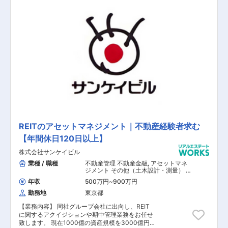
です。 【具体的な業務内容】 ■不動産の運用・
管理・報告 ■適切な不動産管理会社の選定・マネ
ジメント ■投資家様への定期的な報告活動 ■リフ
ァイナンス業務 ■保有不動産の売却 【担当者コ
メント】 世界で530ある拠点で日々新しい情報が
蓄積されるため、経験幅としてはかなり多くのこ
とが学べます。また、アセットマネージャーとし
て、グローバルに、NY証券取引所上場企業とい
う規模感あるブランドにて、不動産ファンドの運
用を担うキャリアを形成することができます。
REITのアセットマネジメント｜不動産経験者求む
【年間休日120日以上】
株式会社サンケイビル
業種 / 職種
不動産管理 不動産金融
,
アセットマネ
ジメント その他（土木設計・測量） そ
の他（建築設計・積算）
年収
500万円
~
900万円
勤務地
東京都
【業務内容】 同社グループ会社に出向し、REIT
に関するアクイジションや期中管理業務をお任せ
致します。 現在1000億の資産規模を3000億円