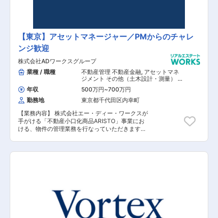
ィア事業として創業し、2013年に不動産金融事
業の会社へと転換を図り、2015年よりホテル運営
事業をスタートさせました。同年、金融メディア
事業を譲渡し、不動産金融事業とホテル運営事業
に注力する現在の体制を構築しております。「快
【東京】アセットマネージャー／PMからのチャレ
適な時間と空間づくりを通して、日本の魅力と文
ンジ歓迎
化を、「体験価値」として提供し、あらゆるお客
様に感動と安定的な繁栄をお届けすることで、豊
株式会社ADワークスグループ
かな社会の発展に貢献する」ことを理念として業
務を推進しており、2022年4月には、東証スタン
業種 / 職種
不動産管理 不動産金融
,
アセットマネ
ダード市場に上場しております。ホールディング
ジメント その他（土木設計・測量） そ
の他（建築設計・積算）
スとして、グループ会社の経営管理を行うほか、
年収
500万円
~
700万円
グループ会社が組成するファンドスキームへの自
勤務地
東京都千代田区内幸町
己投資を行っています。現在は、主に不動産金融
を営むリシェス・マネジメント株式会社、ウェル
【業務内容】 株式会社エー・ディー・ワークスが
ス・リアルティ・マネジメント株式会社と、ホテ
手がける「不動産小口化商品ARISTO」事業にお
ル運営事業を行うワールド・ブランズ・コレクシ
ける、物件の管理業務を行なっていただきます。
ョン ホテルズ＆リゾーツ株式会社の子会社三社を
実際のプロパティーマネジメント業務に関しては
中心に業務展開をはかり、お客様のサポートを行
グループ会社のエー・ディー・パートナーズが担
っております。 【同社の魅力】 全社員の顔が見
当するため、物件のアセットマネジメントの立場
えやすく、風通しの良い社風です。また有給以外
から管理業務を行います。 【具体的な業務内容】
にも5日連続で取得できるリフレッシュ休暇やコ
■不動産活用コンサルティング ■アセット・コン
アタイム無しのフル・フレックスなので、ご自身
サルティング ■テナントのリーシング ～現状の
の裁量で出勤時間を調整出来ます。その他にも資
管理物件～ ■「ARISTO京都」 ■「ARISTO青
格支援、住宅手当、フリードリンクなどの福利厚
山」 ■「ARISTO高円寺」 ■「ARISTO虎ノ門」
生がございます。※ウェルス・リアルティ・マネ
【担当者コメント】 個人富裕層に向けた不動産投
ジメント株式会社に在籍出向となります。 勤務地
資/経営のためのソリューションに特化しており、
や給与など条件に変更ありません。
プロパティマネジメント業務とアセットマネジメ