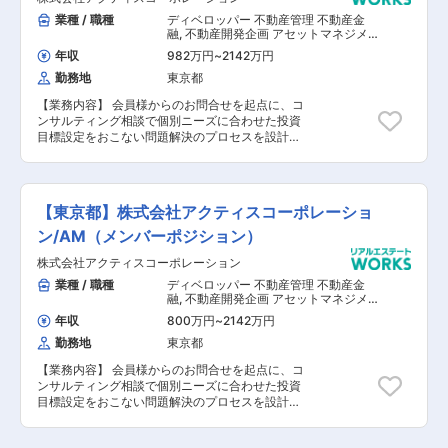
のマネジメント業務 ■収支レポート作成 ■取引業
業種 / 職種
ディベロッパー 不動産管理 不動産金
者への支払い業務、管理 ■取引業者への請求書作
融
,
不動産開発企画 アセットマネジメ
成業務 ■テナント更新関連／解約時の精算業務
ント その他（土木設計・測量） その他
年収
982万円
~
2142万円
（建築設計・積算）
【担当者コメント】 同社では、毎年管理受諾数が
勤務地
東京都
増えているため業務効率化を促進しております。
幅広い仕事を社員に任せる環境があり、他社では
【業務内容】 会員様からのお問合せを起点に、コ
味わえない成長やキャリアアップを実現すること
ンサルティング相談で個別ニーズに合わせた投資
が可能です。業務範囲を限定せず、社員同士がフ
目標設定をおこない問題解決のプロセスを設計。
ォローし合う社風が根付いており、チームメンバ
具体的には会員様の財務バランスを読み解き、現
ーが協働し業務を進めていくことが可能です。
実的な資産を増やしていく目標達成のプロセス立
案と提案を行います。 ※100％反響営業でテレア
ポや飛び込み営業はございません ①資産形成の
【東京都】株式会社アクティスコーポレーショ
グランドデザイン ■方向性と目標設定 ■投資効果
確認 ■今後のスケジュール ②投資物件の「選
ン/AM（メンバーポジション）
別・評価・融資・物件提案」 ■選別：物件選別 ■
株式会社アクティスコーポレーション
評価：市場分析、土地評価、修繕調査 ■融資：銀
行事前打診 ■提案：物件ご紹介 ■契約：役所・現
業種 / 職種
ディベロッパー 不動産管理 不動産金
場調査、売契・重説作成、契約締結、決済 ③出
融
,
不動産開発企画 アセットマネジメ
口戦略で投資を最適化 ■財務バランスの定期確認
ント その他（土木設計・測量） その他
年収
800万円
~
2142万円
（建築設計・積算）
■出口戦略と売却活動提案 ※初めての不動産投資
勤務地
東京都
営業の方でも、カリキュラムが整備されておりま
すので、キャッチアップから習得まで成長スピー
【業務内容】 会員様からのお問合せを起点に、コ
ドが速いので安心してください。
ンサルティング相談で個別ニーズに合わせた投資
目標設定をおこない問題解決のプロセスを設計。
具体的には会員様の財務バランスを読み解き、現
実的な資産を増やしていく目標達成のプロセス立