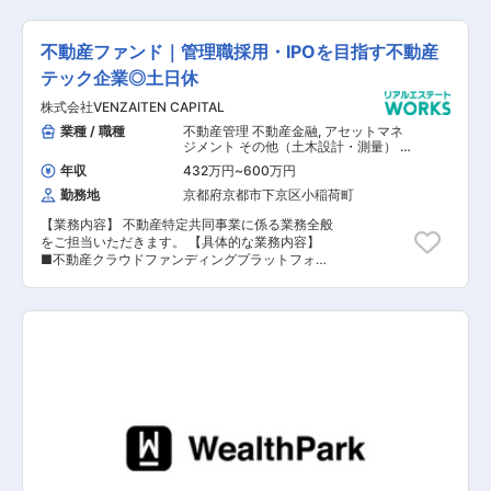
運用・管理業務を行っていただきます。 【具体的
を核として新たな事業への参入を進め、新たな価
には】 ■物件運用・管理…保有している賃貸不動
値の創造に挑みます。
産の運用及び管理・PM及びBM会社の取り纏め・
不動産ファンド｜管理職採用・IPOを目指す不動産
修繕計画策定等 ■物件取得・売却業務…仲介会社
等からの物件情報収集・精査・試算作成・調査～
テック企業◎土日休
取得までの一連の業務・契約書作成等 ■新規事業
株式会社VENZAITEN CAPITAL
の立ち上げ ※自家用車を使用します（使用距離数
に応じ、実費支給） ※建物改変を伴う作業はあり
業種 / 職種
不動産管理 不動産金融
,
アセットマネ
ません。 【会社概要】 ■1983年に設立し、青森
ジメント その他（土木設計・測量） そ
県を中心に東北エリアで不動産投資事業（賃貸
の他（建築設計・積算）
年収
432万円
~
600万円
業）を展開しております。 ■これまでの信頼と実
勤務地
京都府京都市下京区小稲荷町
績を活かし、不動産を通じて地域の発展に貢献す
ることを目指します。 当社は青森県を中心に事業
【業務内容】 不動産特定共同事業に係る業務全般
展開する1983年創業の不動産事業者です。弘前市
をご担当いただきます。 【具体的な業務内容】
郊外に位置する「さくら野百貨店 弘前店」の
■不動産クラウドファンディングプラットフォー
他、マルチテナント案件や本社のある「東日本不
ムの運営、管理 ■商品の販売、企画、組成、事業
動産弘前ビル」など、青森県を中心として東北エ
推進等 ■サービス内容の構築、マーケティング関
リアでオフィスビル・商業施設・マンションとい
連などの施策 【担当者コメント】 同社は、京都
った不動産投資を行い、お客様へ喜ばれる付加価
を中心に「ウェルステック事業（資産運用プラッ
値を提案しています。会社ホームページもぜひご
トフォーム）」「不動産デベロップメント事業
覧ください！ ＜当社の想い＞ 東北をもっと光り
（収益不動産開発・販売）」「アセットマネジメ
輝く地域にしたい。そんな想いを実現するために
ント事業（PM/BM）」を展開しており、不動産
私たちが大切にしているのが、東北で長年事業を
の開発、その運用を行なっています。賃貸業や管
展開してきたことによる「地域力」です。東北を
理業での安定的な収益基盤をもとに、テクノロジ
基盤に事業を続けてきたことで培われた地域課題
ー領域においては不動産投資の民主化を掲げ、京
へのアプローチやニーズをキャッチアップする力
都初の不動産開発型クラウドファンディングを
は、私たちが誇る大きな優位性でもあります。今
2023年にリリース予定です。ITや不動産関連企
後は不動産投資事業の更なる加速はもちろん「地
業のM&Aや投資を積極的に行い、信用力と資本力