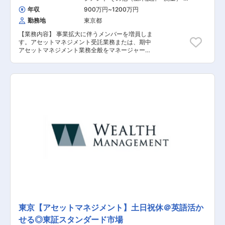
の他（建築設計・積算）
年収
900万円
~
1200万円
勤務地
東京都
【業務内容】 事業拡大に伴うメンバーを増員しま
す。アセットマネジメント受託業務または、期中
アセットマネジメント業務全般をマネージャーと
して担当していただきます。 【具体的な業務内
容】 １．アセットマネジメント受託業務 ■不動
産バリュエーション ■ファンド組成・ストラクチ
ャリング ■ファイナンス調達（リファイナンス業
務含む） ■各種ドキュメンテーション ■クロージ
ング ２．期中アセットマネジメント業務全般 ■
期中運営（運営計画、予算策定、資金管理など）
■AM施策の遂行（オペレーター／テナント／PM
との協議、資本的支出など） ■ディスポジション
■AMレポート作成 ■投資家、レンダーへの報告
及び調整 ■信託銀行、PM会社、会計事務委託会
社への指示 ■その他上記に付帯する業務 ※１と２
の業務担当者は基本的には別となりますが、ご経
験・知識により、重複して担当いただく可能性が
ございます。 ※担当業務につきましてはご経験、
ご志向により相談させていただきます。 【担当者
コメント】 同社は1999年に創業し、現在は不動
産金融ビジネスとホテル運営マネジメントビジネ
スを核として事業を展開しているウェルス・マネ
東京【アセットマネジメント】土日祝休＠英語活か
ジメント株式会社（2022年4月東証スタンダード
せる◎東証スタンダード市場
市場上場）のグループ会社です。 少数精鋭のブテ