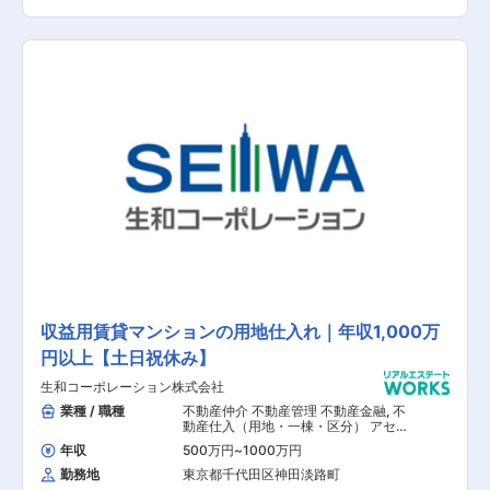
に伸ばしていくために、収益物件の取得や仕入れ
（アクイジション業務）や保有物件の管理、運営
計画の作成（期中管理）などを行っていただきま
す。 取り扱いは幅広く、オフィスビルやレジデン
ス、ホテル、シニア施設など多岐に渡った案件に
携わる事が可能です。 【具体的な業務内容】 ■
収益物件のリサーチ ■収益物件の取得業務 ■保有
物件の管理 ■保有物件の運営計画の作成 【担当
者コメント】
収益用賃貸マンションの用地仕入れ｜年収1,000万
円以上【土日祝休み】
生和コーポレーション株式会社
業種 / 職種
不動産仲介 不動産管理 不動産金融
,
不
動産仕入（用地・一棟・区分） アセッ
トマネジメント その他（土木設計・測
年収
500万円
~
1000万円
量） その他（建築設計・積算）
勤務地
東京都千代田区神田淡路町