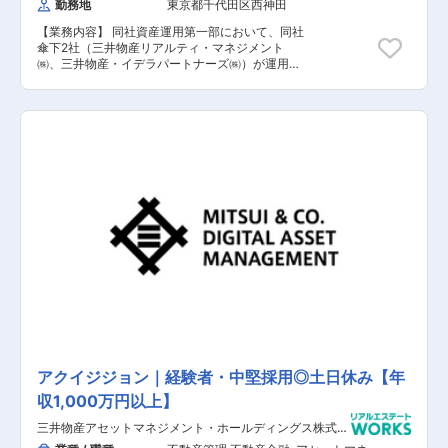
勤務地
東京都千代田区西神田
【業務内容】 同社資産運用第一部において、同社
傘下2社（三井物産リアルティ・マネジメント
㈱、三井物産・イデラパートナーズ㈱）が運用す
る物件のアセットマネージャーとして施設管理業
務全般をご担当いただきます。 【具体的な業務内
容】 ■修繕対応 ■テナント対応 ■リーシング業
務 ■月次決算の対応 ■PM・BM会社の取りまと
め ■関係機関への対応 ※三井物産リアルティ・マ
ネジメント株式会社での勤務となります。 【担当
者コメント】 同社は、国内外における不動産開発
事業や物流事業、その他多様なビジネスエリアで
培った実業知見・専門性を活用し、案件のオリジ
ネーション・テナントリーシング・施設運営等に
おいて総合商社ならではの総合力を活かしたアセ
ットマネジメント事業を展開しています。今回、
アセットマネージャーとして同社傘下2社（三井
物産リアルティ・マネジメント㈱、三井物産・イ
デラパートナーズ㈱）が運用する物件の施設管理
業務全般をご担当いただける方を募集することと
なりました。AM、PM経験者で宅地建物取引士の
資格をお持ちの方を求めています。その他の不動
産関連の資格や管理の資格、建築士の資格などを
アクイジジョン｜経験者・中堅採用◎土日休み【年
お持ちの方は歓迎いたします。グループ会社を含
収1,000万円以上】
め、様々な物件に携わることができ豊富な経験を
積むことが可能な環境の為、アセットマネージャ
三井物産アセットマネジメント・ホールディングス株式会
ーとして専門性を高めたい方にとっては魅力的な
社
環境です。