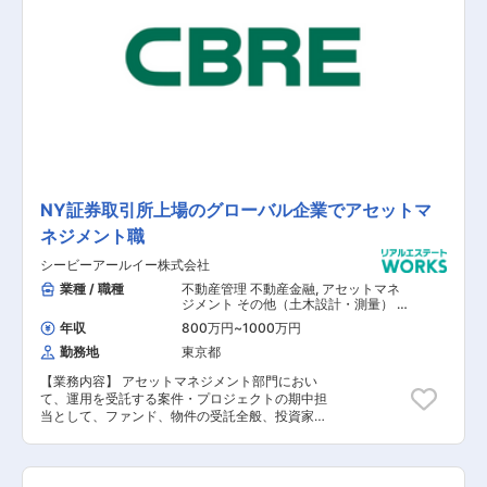
業務 ■SBIグループの顧客基盤（地域金融機関及
びリテールを含む）を活用した新商品の開発等
【担当者コメント】 不動産金融分野にて新規立ち
上げとなり、募集が開始されました。これまでの
培った知識・経験を生かし新しい事業を作りたい
方に適しています。
NY証券取引所上場のグローバル企業でアセットマ
ネジメント職
シービーアールイー株式会社
業種 / 職種
不動産管理 不動産金融
,
アセットマネ
ジメント その他（土木設計・測量） そ
の他（建築設計・積算）
年収
800万円
~
1000万円
勤務地
東京都
【業務内容】 アセットマネジメント部門におい
て、運用を受託する案件・プロジェクトの期中担
当として、ファンド、物件の受託全般、投資家や
レンダーの窓口として様々な業務を担っていただ
きます。 将来的に、投資運用業のライセンスを取
得することで事業拡大を視野に入れているため、
ビジネスを拡大するステージに関わることが可能