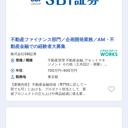
な柱を軸に事業を展開しています。 有名建築デザ
イナーとコラボレーションし、デザイン性と居住
性のバランスを最適に保ちながら、理想の住まい
を提供しています。 こちらの求人には、多角的に
課題解決できる方、周りを巻き込みプロジェクト
を推進できる方におすすめです。
不動産ファイナンス部門／企画開発業務／AM・不
動産金融での経験者大募集
株式会社SBI証券
業種 / 職種
不動産管理 不動産金融
,
アセットマネ
ジメント その他（土木設計・測量） そ
の他（建築設計・積算）
年収
700万円
~
900万円
勤務地
東京都
【業務内容】 不動産金融領域（専門性に応じて一
部でも可）における、プロダクト担当として、新
規プロジェクトの立ち上げや商品組成に係る業務
を担当して頂きます。具体的な業務内容として
は、メンバーと協力し、商品組成等に関するスト
ラクチャーの検討、関係当事者の調整、ドキュメ
ンテーション等が含まれます。 【具体的な業務内
容】 ■私募リートの組成、販売等に関する業務 ■
不動産ファイナンスに関連する業務 ■不動産関連
以外のストラクチャード・ファイナンスに関する