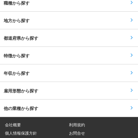
職種から探す
な事業パートナーとの事業実績を有し、強固なリ
レーションを構築しており、事業性において競争
力の高いファンド運用が可能です。そんな同社で
アクイジジョンの若手としてご活躍いただける方
地方から探す
を求めています。今までの経験や実績を元に活躍
しながらさらなる成長や専門性を高めたい方にと
っては最高の環境が魅力的です。
都道府県から探す
特徴から探す
年収から探す
雇用形態から探す
他の業種から探す
会社概要
利用規約
個人情報保護方針
お問合せ