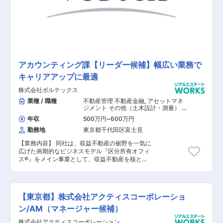
ントの両方を提供する事で、個人富裕層の方々特
有のニーズに的確に応えており、非常にやりがい
がある仕事になります。
アカウンティング課【リーダー候補】幅広い業務で
キャリアアップに最適
株式会社ボルテックス
業種 / 職種
不動産管理 不動産金融
,
アセットマネ
ジメント その他（土木設計・測量） そ
の他（建築設計・積算）
年収
500万円
~
600万円
勤務地
東京都千代田区富士見
【業務内容】 同社は、収益不動産の裾野を一気に
広げた画期的なビジネスモデル『区分所有オフィ
ス®』をメイン事業として、収益不動産を核とし
た資産形成を提案する事業をメインで展開してお
ります。 今回は《アカウンティング課（リーダー
候補）》として、オーナー様へ送付する毎月の収
支レポート作成業務や請求書作成、その他マネジ
【東京都】株式会社アクティスコーポレーショ
メント業務などを行って頂きます。 【具体的な業
務内容】 ■収支チーム（オーナー送金関連）、請
ン/AM（マネージャー候補）
求・入金チーム（テナント関連）、更新・支払チ
株式会社アクティスコーポレーション
ーム（テナントう更新関連及び各部支払処理）へ