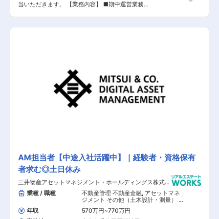
当いただきます。 【業務内容】 ■期中運営業務■
リーシングマネジメント■土地取得及び収益物件
取得時のスタッキングプラン作成■収益物件取得
及び売却時の売買付随業務■会計・決算関連業務
■ＰＭ会社のコントロール■その他上記に付随す
る諸業務等 (※業務の変更範囲：会社の定める業
務)
AM担当者【中途入社活躍中】｜経験者・資格保有
者求む◎土日休み
三井物産アセットマネジメント・ホールディングス株式会
社
業種 / 職種
不動産管理 不動産金融
,
アセットマネ
ジメント その他（土木設計・測量） そ
の他（建築設計・積算）
年収
570万円
~
770万円