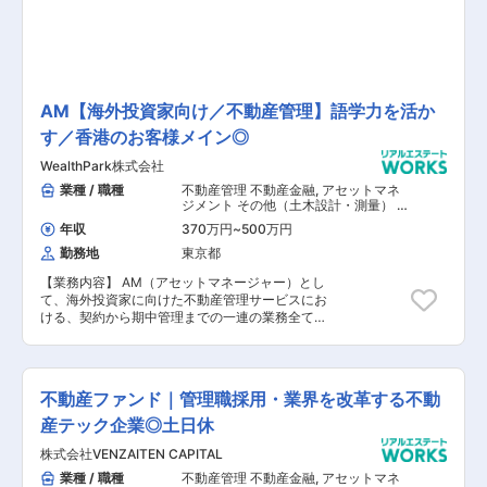
域力」を核として新たな事業への参入を進め、新
をもとに京都を代表する総合不動産テック企業と
たな価値の創造に挑みます。
して不動産業界をリードしていく中で今回、不動
産特定共同事業に係る業務全般をご担当いただけ
る方を募集することとなりました。3年後に上場
を予定していることからスピード感を持って仕事
に取り組めるほか、一般企業とは違った業務に挑
AM【海外投資家向け／不動産管理】語学力を活か
戦することも出てくる可能性もあり、自分自身を
す／香港のお客様メイン◎
成長につなげることのできる職場環境です。ま
た、各部署や役職毎のミッションが定量的かつ完
WealthPark株式会社
全結果で明確に定義されており、四半期毎に実績
に基づいた評価を行うため、給与改定は年2回、
業種 / 職種
不動産管理 不動産金融
,
アセットマネ
賞与支給は年1回です。役員を含む業務執行者全
ジメント その他（土木設計・測量） そ
の他（建築設計・積算）
員が対象の評価制度で、結果が出れば上に上が
年収
370万円
~
500万円
り、出なければ現状維持または下がるといった非
勤務地
東京都
常にシンプルな制度で結果を出す方の評価を見逃
さないことで成長につなげています。明るい印象
【業務内容】 AM（アセットマネージャー）とし
が少ない不動産業界のイメージを変え、テクノロ
て、海外投資家に向けた不動産管理サービスにお
ジーにより業界自体をアップデートするために
ける、契約から期中管理までの一連の業務全てを
も、柔軟性を持ち、環境変化を恐れない方が責任
お任せ致します。 海外投資家に向けたご提案全般
者として活躍できる人材であると考えています。
を担っていただき、主に香港のお客様をメインに
IPOを通過点として、常に成長を続ける企業であ
ご担当いただく予定となります。 ※同ポジション
るため、まずは全員が仕事を楽しみ、向上心を持
ではWealthPark RealEstate Technologies株式会
って取り組むことができる方々と共に未来を拓い
不動産ファンド｜管理職採用・業界を改革する不動
社への所属となります。 【具体的な業務内容】
ていきたいと考えております。
■物件の管理委託サービスのご提案 ■各種契約締
産テック企業◎土日休
結 ■物件の募集条件の提案 ■募集状況の共有、分
株式会社VENZAITEN CAPITAL
析、提案 ■物件契約に関するレポーティング（更
新、解約、クレーム対応等） ■工事に関する提案
業種 / 職種
不動産管理 不動産金融
,
アセットマネ