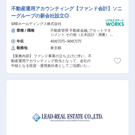
不動産運用アカウンティング【ファンド会計】ソニ
ーグループの新会社設立◎
SREホールディングス株式会社
業種 / 職種
不動産管理 不動産金融
,
アセットマネ
ジメント その他（土木設計・測量） そ
の他（建築設計・積算）
年収
400万円
~
500万円
勤務地
東京都
【業務内容】 ファンド事業の立ち上げに伴い、不
動産運用アカウンティング担当となって、会社の
中核となる投資・運用責任者としてご活躍いただ
きます。 ※入社後にSREアセットマネジメント株
式会社（子会社）へ出向の予定 【具体的な業務内
容】 ■運用不動産のPMレポートチェック ■運用
ファンドの財務諸表作成支援 ■運用ファンドの
AMレポート作成支援 ■運用不動産の信託指図業
務 ■その他ファンド運用事務 【担当者コメン
ト】 新設したアセットマネジメント会社の本格稼
働に伴い、不動産ファンド事業の立ち上げに一緒
に取り組んでいただける方を募集します。 同社
は、ソニーグループならではの新しい不動産ファ
ンド事業を目指しています。