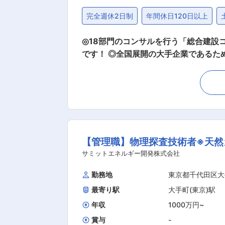
完全週休2日制
年間休日120日以上
◎18部門のコンサルを行う「総合建設
です！ ◎全国展開の大手企業であるため、安定性抜群！ ■こんな方におすすめ ・総合的・網羅的
や設計など上流工程に集中して取り組みたい方
水道施設の設計業務務 ・管路詳細設計（開削
の調査業務務 ・浄水場、配水池、処理
■当社の魅力： 【羽田空港、関西国際
きる“幅広い技術力”が強み。中国地方
ジェクトに参画しています。企画・計画
【管理職】物理探査技術者※天然
務の効率化、生産性の向上を実現】 2
ーキングと生産性向上を図るワーキン
サミットエネルギー開発株式会社
要因の一つとなっていましたが、検索
勤務地
東京都千代田区大
化
最寄り駅
大手町(東京)駅
年収
1000万円
~
賞与
-