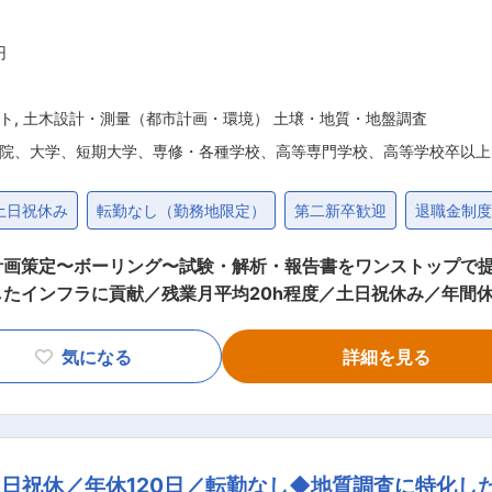
円
ト
,
土木設計・測量（都市計画・環境） 土壌・地質・地盤調査
院、大学、短期大学、専修・各種学校、高等専門学校、高等学校卒以上
土日祝休み
転勤なし（勤務地限定）
第二新卒歓迎
退職金制
計画策定〜ボーリング〜試験・解析・報告書をワンストップで提
たインフラに貢献／残業月平均20h程度／土日祝休み／年間休
画書の作成 ・現地踏査、現場補助作業
気になる
詳細を見る
、足場の仮設など掘削のための準備を行います。 ・現場管理、
などを実施します。 外勤と内勤の割合は月によって変動いたし
ていただきます。 ■配属先組織構成： 技術職には4名が在籍しています。
含め、チームとして仕事を行います。新
日祝休／年休120日／転勤なし◆地質調査に特化し
ており、育成する風土があります。長年経験している先輩たち