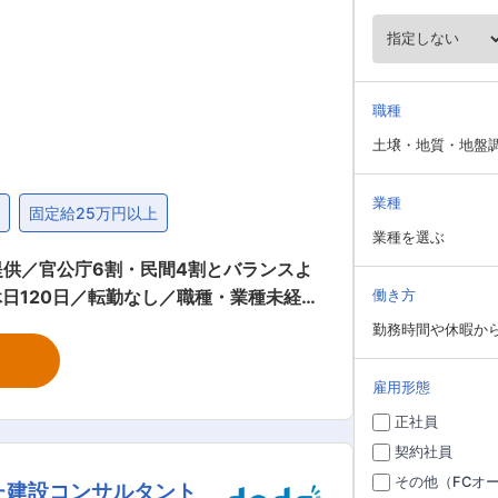
職種
土壌・地質・地盤
業種
度
固定給25万円以上
業種を選ぶ
供／官公庁6割・民間4割とバランスよ
日120日／転勤なし／職種・業種未経験
働き方
勤務時間や休暇か
工程管理 ・室内試験、報告書作成 試験
雇用形態
ますが、おおよそ5：5の割合です。 ※
正社員
契約社員
その他（FCオ
た建設コンサルタント
と一緒に仕事を進めながらスキルを磨い