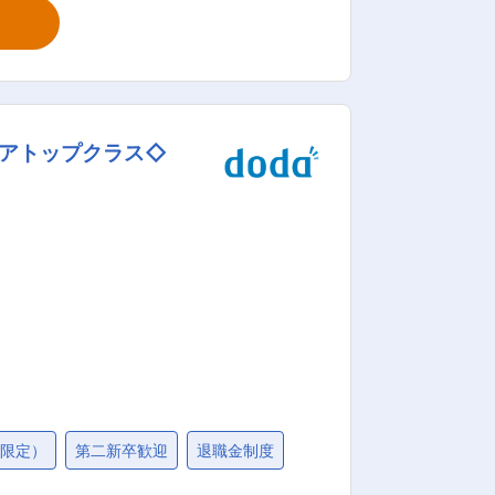
仕事は２〜３名のチームで行います。 ・
査は現在、
て： 当社は自
 ■当社の特徴/魅力：
コンサルタンツ協会に所属しており、最
ェアトップクラス◇
により手当の充実で８００万以上の高収入
業界内では休日が多い（昨年度実績127
地限定）
第二新卒歓迎
退職金制度