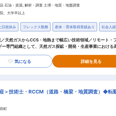
品 石油・資源
,
解析・調査 土壌・地質・地盤調査
院、大学卒以上
土日祝休み
フレックス勤務
産休・育休取得実績あり
社会人経
／天然ガスからCCS・地熱まで幅広い技術領域／リモート・
み、国内外プロジェクトの価値向上に貢献しています。 ■採用背景 物理探査分野
た採用です。天然ガス田を中心とした既存案件に加え、新規資
気になる
詳細を見る
評価 （2D・3D地震探
リスク評価） 埋蔵量評価に向けた技術検討 CCSプロジ
討 JV（共同事業者）との技術協議への参加 新規参入案件のデュー
して業務を進めま
迎＞技術士・RCCM（道路・橋梁・地質調査）◆転
、世界各国のエネルギー案件の評価や事業検討に携わる体制です。 ■業務
直結する評価業務に関われる点が特徴です。天然ガスに加え、
る高度な技術評価やエネルギー
田町
専門家組織です。大規模組織ではありませんが、その分、社員