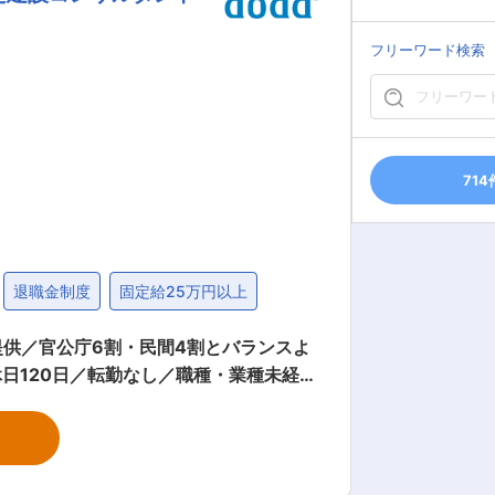
を積み重ねてきました。今後も環境の保
フリーワード検索
トーに業務を遂行していきます。
714
退職金制度
固定給25万円以上
供／官公庁6割・民間4割とバランスよ
日120日／転勤なし／職種・業種未経験
工程管理 ・室内試験、報告書作成 試験
ますが、おおよそ5：5の割合です。 ※