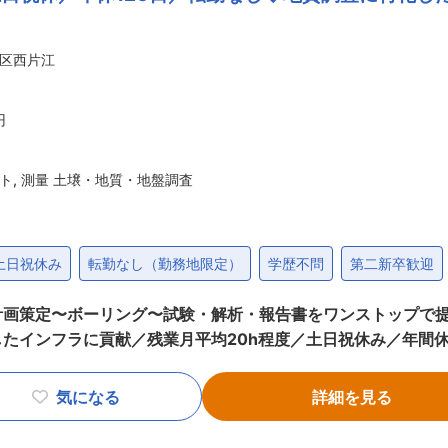
昭和51年に主体事業を地質調査・土質調査として創業しまし
本整備の調査・設計から、民間事業の調査まで、数多くの実績
区西片江
国土の創造に向けて使命と職責を自覚して、信頼と誠実をモッ
円
ト
,
測量 土壌・地質・地盤調査
土日祝休み
転勤なし（勤務地限定）
学歴不問
第二新卒歓迎
計画策定〜ボーリング〜試験・解析・報告書をワンストップで提
たインフラに貢献／残業月平均20h程度／土日祝休み／年間休
画書の作成 ・現地踏査、現場補助作業
気になる
詳細を見る
、足場の仮設など掘削のための準備を行います。 ・現場管理、
などを実施します。 外勤と内勤の割合は月によって変動いたし