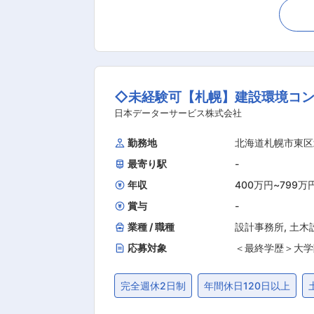
物や土地の調査・資料作成など ・取引
補償業務の仕事が少ない間は、測量調査の補助者と
女性1名、男性5名の計６名（補償関係の資格者は１
分達の生活圏を担当しますので地域貢献してい
【測量のプロフェッショナルを目指せ
◇未経験可【札幌】建設環境コン
新の講習会などスキルアップが可能 ・
も可能 【働きやすさを優先した職場環
日本データーサービス株式会社
勤務地
北海道札幌市東区
最寄り駅
-
年収
400万円
~
799万
賞与
-
業種 / 職種
設計事務所
,
土木
応募対象
＜最終学歴＞大学
完全週休2日制
年間休日120日以上