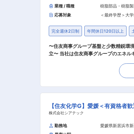
業種 / 職種
樹脂部品・樹脂製
応募対象
＜最終学歴＞大学
完全週休2日制
年間休日120日以上
〜住友商事グループ基盤と少数精鋭環境
立〜 当社は住友商事グループのエネルギー専門組織として、天然ガス探鉱・開発・生産事業における高度な技術評価を担当しています。加え
てCCSや地熱など次世代エネルギー分野にも取り組
門技術者の補充と組織強化を目的とし
の拡大を見据え、即戦力人材を求めています。 ■業務内容 （物理探査（Geophysics）） 探鉱案件・開発案件の技術
査データの評価、地下構造モデルの
地熱プロジェクトや、新規分野での技術検
術）へのプロジェクト評価や技術要素の解説 ■組織構成 技術部門に所属し、地質技術者、油層技術者、生産技術者と連携
【住友化学G】愛媛＜有資格者歓
す。住友商事およびグループ関連会社とも協働し
解析に留まらず、投資判断や事業戦略に
株式会社シアテック
も携われるため、専門性を広げられる環境です。 ■当社について 当社は、天然ガスの探鉱、開発、生産におけ
勤務地
愛媛県新居浜市新
トランジション分野を担う少数精鋭の