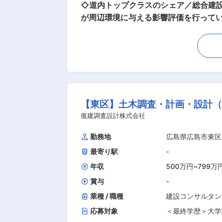
◇道内トップクラスのシェア／総合建設コンサル◇ 建設環境をサポートするための事業損失防止コンサル
が周辺環境に与える影響評価を行っていただきます。 ■業務内容： ・騒音や振動、地盤変状、地下水
査、評価、対策 ・家屋や物件、建物の
名でチームを組み、現場の調査・打合せ、結果取りまとめ、報
予定です。同担当には2名・40〜50代社員が所属しております。 ■求める像： 工
めています。 ■当社の特徴： 197
調査・計画・設計・施工管理及び企画
ただいてきたところです。お客様の多
【東区】土木調査・計画・設計
等、幅広いジャンルの企画・設計・販
応、少子高齢化や社会資本の適切な維
復建調査設計株式会社
技術力の向上を図ってまいりました。
勤務地
広島県広島市東区
たところです。今後も「防災・減災」
最寄り駅
-
要望に対して満足をしていただくこと
年収
500万円
~
799万
賞与
-
業種 / 職種
建設コンサルタン
応募対象
＜最終学歴＞大学