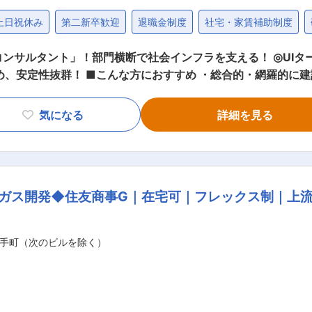
土日祝休み
第二新卒歓迎
退職金制度
社宅・家賃補助制度
コンサルタント」！部門横断で社会インフラを支える！ ◎UI
に建設に関するコンサルを行いたい方 ・計画
 ・都会で働いていたが、そろそろ地方に定住して地元密着で働いてみた
・推進） ・管路更新基本設計 ・小規模送水ポンプ場 ・耐震診断／耐
気になる
詳細を見る
場、水管橋などの老朽化調査 ・補修設計 ・ストックマネジメ
空港など大型プロジェクト多数参画】 建設コンサルタントが
だけでなく、羽田空港の沖合展開事業、関西国際空港の埋め立
から、測量、調査、設計、維持管理まで、すべて自社で一貫した
ガス開発◆住友商事G｜在宅可｜フレックス制｜上
017年、働き方改革を推進するためのプロジェクトチームを設
グの2チームで働き方改革を推進しています。今までファイルを
システムを導入し、必要とする情報をストレスなく、素早く検
手町（次のビルを除く）
、生産性の向上を実現しています。 変更の範囲：会社の定める業務