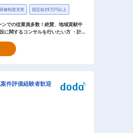
研修制度充実
固定給25万円以上
ターンでの従業員多数！絶賛、地域貢献中
い方 ■業務詳細： ◇下
震補強設計 ◇上下水道施設
ント 【変更の範囲：会社の定める業務】
関わる様々な部門に対し、総合的に対応で
て事業など、日本全国の数多くの大型プロ
コンサルティングが可能です。 【業
流案件評価経験者歓迎
置されました。多様な働き方を検討するワ
探し出す工数・時間が業務効率化の阻害
索することが可能となり、業務の効率