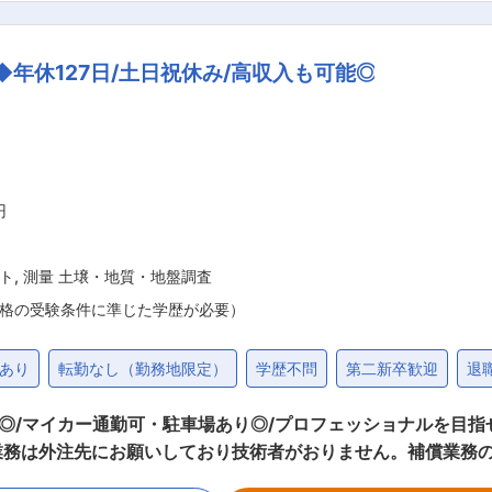
ていただきます。 ■配属先組織構成： 技術職には4名が在籍しています。
含め、チームとして仕事を行います。新
◆年休127日/土日祝休み/高収入も可能◎
ており、育成する風土があります。長年経験している先輩たち
昭和51年に主体事業を地質調査・土質調査として創業しまし
本整備の調査・設計から、民間事業の調査まで、数多くの実績
国土の創造に向けて使命と職責を自覚して、信頼と誠実をモッ
円
ト
,
測量 土壌・地質・地盤調査
格の受験条件に準じた学歴が必要）
あり
転勤なし（勤務地限定）
学歴不問
第二新卒歓迎
退
イカー通勤可・駐車場あり◎/プロフェッショナルを目指せる環境です◎〜 
業務は外注先にお願いしており技術者がおりません。補償業務
ます。創業43年の安定した職場でこれまで培った力を発揮してみません