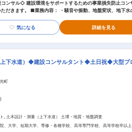
ティングとして、建築や土木構造物
の枯渇、電波障害、日照阻害等の影響調
調査（小規模建築物の劣化調査を含む） ・建築物の遮音性能評価
告書作成などを行います。 ■組織構成： 設計診断部の建設環境担当として配属
気になる
詳細を見る
事の施工に関わる様々な人の間に立って、調整できる方を求
1年（昭和46年）に総合建設コンサルタントとして設立いたしま
等に携わり北海道はもとより関東・東北地方の諸官庁や各種団
様なニーズに応じた環境計量証明事業・補償コンサルタント業
（上下水道）◆建設コンサルタント◆土日祝◆大型プ
売も手掛けて成長してまいりました。また、近年多発している
持管理等、直面する課題や時代背景を踏まえ、変化に迅速に対
当社の経営理念は、設立時から「社会と顧客への限り無い貢献
光町
・「環境」・「エネルギー」・「社会資本の整備・維持・管理
を常に追求し、社員一丸となって当社の理念に則って皆様のお
円
ト
,
土木設計・測量（上下水道） 土壌・地質・地盤調査
院、大学、短期大学、専修・各種学校、高等専門学校、高等学校卒以上