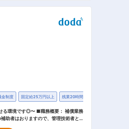
と一緒に仕事を進めながらスキルを磨い
を積み重ねてきました。今後も環境の保
トーに業務を遂行していきます。
職金制度
固定給25万円以上
残業20時間未満
■職務概要： 補償業務
の補助者はおりますので、管理技術者と
か。 ■職務詳細： ・建