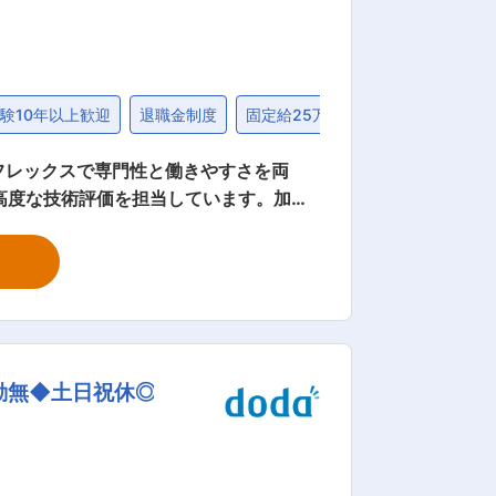
験10年以上歓迎
退職金制度
固定給25万円以上
固定給35万
フレックスで専門性と働きやすさを両
を担う専
産取得やエネルギートランジション分野
ェクトにおけるモニタリング技術検討
デリジェンス 関係者（非技
勤無◆土日祝休◎
の特徴 単なる技術
CCSや地熱など新領域への技術応用に
同士が互いに相談しやすい環境がありま