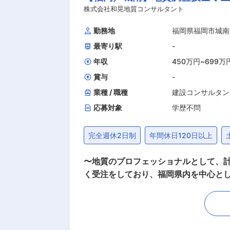
ていただけますので職種未経験の方でも安心してご応募ください。 ■当社概要： 
株式会社和晃地質コンサルタント
た。創業以来、公共性が高く、社会資
勤務地
福岡県福岡市城南
全・質の高い移住空間の実現や美しい
最寄り駅
-
年収
450万円
~
699万
賞与
-
業種 / 職種
建設コンサルタン
応募対象
学歴不問
完全週休2日制
年間休日120日以上
〜地質のプロフェッショナルとして、
く受注をしており、福岡県内を中心とし
歓迎〜 ■業務内容： 地質調査に特化した建設コンサルタント会社である当社にて、技術職として以下の業務をお任せいたします。 ※社内営業
や試錐担当と随時連携を取りながら業務を進めます。 ■業務詳細： ・自治体や民間の企業に対して計
ボーリングマシンを用いて調査の実施や
機を用い密度試験や粒度試験、力学試験