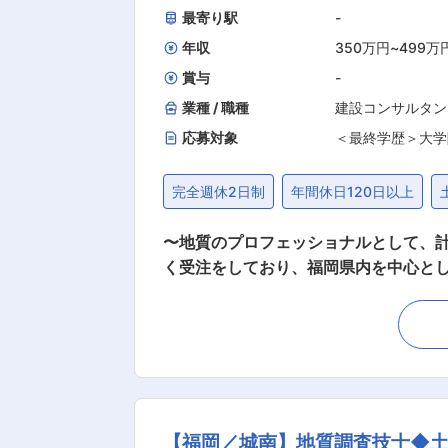
最寄り駅
-
年収
350万円
~
499万
賞与
-
業種 / 職種
建設コンサルタン
応募対象
＜最終学歴＞大学
完全週休2日制
年間休日120日以上
〜地質のプロフェッショナルとして、
く受注をしており、福岡県内を中心とし
歓迎〜 ■業務内容： 地質調査に特化した建設コンサルタント会社である当社にて、技術職として以下の業務をお任せいたします。 ※社内営業
や試錐担当と随時連携を取りながら業務を進めます。 ■業務詳細： ・自治体や民間の企業に対して計
ボーリングマシンを用いて調査の実施や
機を用い密度試験や粒度試験、力学試験
随時発注者とお打合せを行いながら、チームとして上記業務を進め
（ 20代〜60代まで幅広いメンバーが活躍中です！） ■フォロー体制： ご入社後はベテラン技術職も
【福岡／城南】地質調査技士◆土
卒採用をして育てることを長年実施し