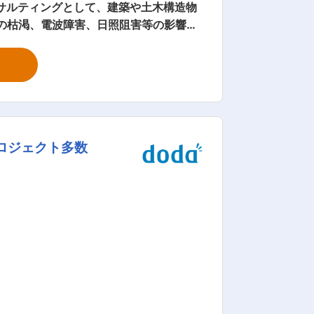
 ・道路環境の影響評価 配属後は2〜3
した。これまで社会資本整備推進に係わる
体・民間等の皆様のお手伝いをさせてい
務・一級建築士事務所・情報システム
ロジェクト多数
ゲリラ豪雨・地震等の自然災害への対
応できる総合コンサルタントとして日々
」と「新規事業の創造的開発」としてき
」「食糧基地」等の視点から、社会のご
役立ちできますよう努めて参ります。