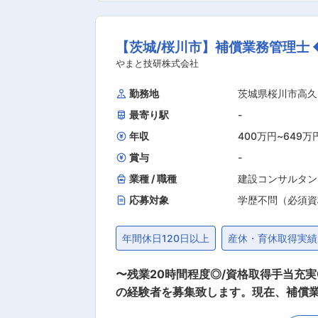
随時発注者とお打合せを行いながら、チームとして上記業務を進め
（ 20代〜60代まで幅広いメンバーが活躍中です！） ■フォロー体制： ご入社後はベテラン技術職も
【茨城/桜川市】補償業務管理士 
卒採用をして育てることを長年実施し
ていただけますので職種未経験の方でも安心してご応募ください。 ■当社概要： 
やまと技研株式会社
た。創業以来、公共性が高く、社会資
勤務地
茨城県桜川市高久
全・質の高い移住空間の実現や美しい
最寄り駅
-
年収
400万円
~
649万
賞与
-
業種 / 職種
建設コンサルタン
応募対象
学歴不問（必須資
年間休日120日以上
産休・育休取得実績
〜残業20時間程度◎/資格取得手当充実◎/マ
の経験者を募集致します。現在、補償
してトータルにお任せできる技術者を募集致し