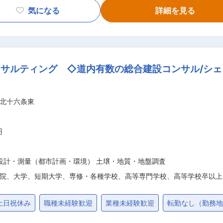
先は茨城県や市町村などの官公庁がメインで安定しています ・
気になる
詳細を見る
して従事頂きます。 ・移動の際は社用車の利用が可能です ■組織構成： 測量調
名在籍）（30代3名、40代2名、60代1名）が在籍中です。 ■入社後につい
ると実感しやすく仕事をするうえでの大きなモチベーションとなります。
る会社】 ・茨城県測量・建設コンサルタント協会、茨城県建設
サルティング ◇道内有数の総合建設コンサル/シ
大型ドローン、地上レーザー等ＩＣＴを積極導入 ・資格取得
境】 ・男性女性問わず測量技術者として活躍中 ・土日祝休みで
日） ・室内リフォーム済み、全室ＬＥＤ照明、広々としたデスク環境 変更の範囲：会社の定める業務
北十六条東
円
設計・測量（都市計画・環境） 土壌・地質・地盤調査
院、大学、短期大学、専修・各種学校、高等専門学校、高等学校卒以上
土日祝休み
職種未経験歓迎
業種未経験歓迎
転勤なし（勤務